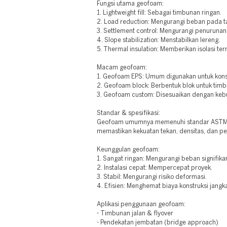
Fungsi utama geofoam:
1. Lightweight fill: Sebagai timbunan ringan.
2. Load reduction: Mengurangi beban pada t
3. Settlement control: Mengurangi penurunan
4. Slope stabilization: Menstabilkan lereng.
5. Thermal insulation: Memberikan isolasi ter
Macam geofoam:
1. Geofoam EPS: Umum digunakan untuk kons
2. Geofoam block: Berbentuk blok untuk tim
3. Geofoam custom: Disesuaikan dengan keb
Standar & spesifikasi:
Geofoam umumnya memenuhi standar ASTM D
memastikan kekuatan tekan, densitas, dan p
Keunggulan geofoam:
1. Sangat ringan: Mengurangi beban signifika
2. Instalasi cepat: Mempercepat proyek.
3. Stabil: Mengurangi risiko deformasi.
4. Efisien: Menghemat biaya konstruksi jangk
Aplikasi penggunaan geofoam:
- Timbunan jalan & flyover
- Pendekatan jembatan (bridge approach)