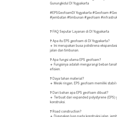
Gunungkidul DI Yogyakarta
#EPSGeofoamDI Yogyakarta #Geofoam #Geot
#jembatan #timbunan #geofoam #infrastruk
❓ FAQ Seputar Layanan di DI Yogyakarta
❓ Apa itu EPS geofoam di DI Yogyakarta?
🔹 Ini merupakan busa polistirena ekspandas
jalan dan timbunan.
❓ Apa fungsi utama EPS geofoam?
🔹 Fungsinya adalah mengurangi beban tanah 
efisien.
❓ Daya tahan material?
🔹 Meski ringan, EPS geofoam memiliki stabil 
❓ Dari bahan apa EPS geofoam dibuat?
🔹 Terbuat dari expanded polystyrene (EPS) 
konstruksi.
❓ Road construction?
🔹 Digunakan luas pada konstruksi jalan, jem