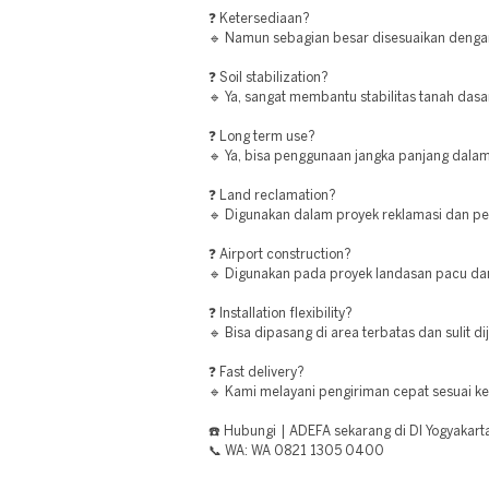
❓ Ketersediaan?
🔹 Namun sebagian besar disesuaikan denga
❓ Soil stabilization?
🔹 Ya, sangat membantu stabilitas tanah dasa
❓ Long term use?
🔹 Ya, bisa penggunaan jangka panjang dalam
❓ Land reclamation?
🔹 Digunakan dalam proyek reklamasi dan pe
❓ Airport construction?
🔹 Digunakan pada proyek landasan pacu da
❓ Installation flexibility?
🔹 Bisa dipasang di area terbatas dan sulit di
❓ Fast delivery?
🔹 Kami melayani pengiriman cepat sesuai k
☎️ Hubungi | ADEFA sekarang di DI Yogyakart
📞 WA: WA 0821 1305 0400