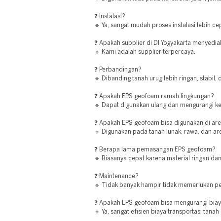
❓ Instalasi?
🔹 Ya, sangat mudah proses instalasi lebih c
❓ Apakah supplier di DI Yogyakarta menyedi
🔹 Kami adalah supplier terpercaya.
❓ Perbandingan?
🔹 Dibanding tanah urug lebih ringan, stabil,
❓ Apakah EPS geofoam ramah lingkungan?
🔹 Dapat digunakan ulang dan mengurangi ke
❓ Apakah EPS geofoam bisa digunakan di ar
🔹 Digunakan pada tanah lunak, rawa, dan a
❓ Berapa lama pemasangan EPS geofoam?
🔹 Biasanya cepat karena material ringan da
❓ Maintenance?
🔹 Tidak banyak hampir tidak memerlukan p
❓ Apakah EPS geofoam bisa mengurangi biay
🔹 Ya, sangat efisien biaya transportasi tanah 