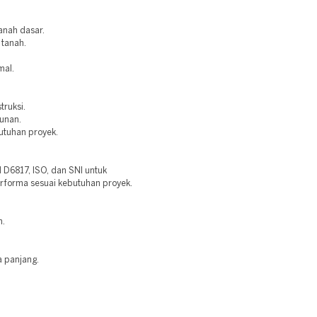
anah dasar.
 tanah.
mal.
truksi.
bunan.
utuhan proyek.
6817, ISO, dan SNI untuk
erforma sesuai kebutuhan proyek.
n.
a panjang.