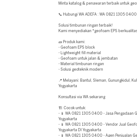
Minta katalog & penawaran terbaik untuk geo
📞 Hubungi WA ADEFA : WA 0821 1305 0400
Solusi timbunan ringan terbaik!
Kami menyediakan *geofoam EPS berkualitas*
🧱 Produk kami:
- Geofoam EPS block
- Lightweight fill material
- Geofoam untuk jalan & jembatan
- Material timbunan ringan
- Solusi geoteknik modern
📍 Melayani: Bantul, Sleman, Gunungkidul, Kul
Yogyakarta
Konsultasi via WA sekarang
🏗️ Cocok untuk:
- 📱 WA 0821 1305 0400 - Jasa Pengadaan
Yogyakarta
- 📱 WA 0821 1305 0400 - Vendor Jual Geof
Yogyakarta DI Yogyakarta
- 📱 WA 0821 1305 0400 - Agen Penjualan 