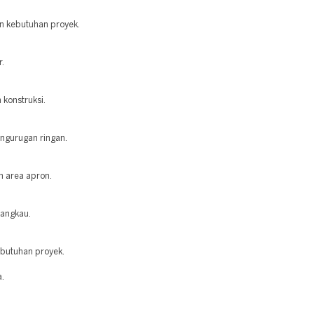
n kebutuhan proyek.
r.
 konstruksi.
ngurugan ringan.
n area apron.
jangkau.
ebutuhan proyek.
a.