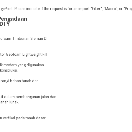
ePoint. Please indicate if the request is for an import "Filter", "Macro", or "P
Pengadaan
DI Y
eofoam Timbunan Sleman DI
tor Geofoam Lightweight Fill
nik modern yang digunakan
konstruksi.
rangi beban tanah dan
ktif dalam pembangunan jalan dan
anah lunak.
vertikal pada tanah dasar,
.