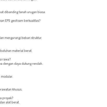
epat dibanding tanah urugan biasa.
akan EPS geofoam berkualitas?
 dan mengurangi beban struktur.
butuhan material berat.
ea rawa?
rea dengan daya dukung rendah.
n modular.
erawatan khusus.
a proyek?
dan alat berat.