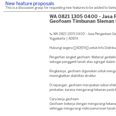
New feature proposals
This is a discussion group for requesting new features to be added to Vantag
WA 0821 1305 0400 - Jasa 
Geofoam Timbunan Sleman 
📞 WA 0821 1305 0400 - Jasa Pengadaan G
Yogyakarta | ADEFA
Hubungi segera [[ADEFA]] untuk Info Distribu
Pengertian singkat geofoam: Material geotek
sebagai pengganti tanah atau agregat dalam 
Ringkasnya, geofoam digunakan untuk mengu
meningkatkan stabilitas struktur.
Di lapangan, geofoam merupakan solusi efe
jembatan, karena mengurangi tekanan pada t
Cara kerja geofoam:
Geofoam bekerja dengan mengurangi tekanan 
sehingga mengurangi risiko penurunan tanah