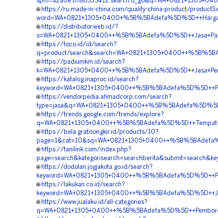
spm=a2a0e.tm80335412.search.d_go&q=WA+0821+1305+040
🌐
https://ru.made-in-china.com/quality-china-product/productS
word=WA+0821+1305+0400+%5B%5BAdefa%5D%5D++Harga+Gr
🌐
https://distributor.web.id/?
s=WA+0821+1305+0400++%5B%5BAdefa%5D%5D++Jasa+Pasang
🌐
https://toco.id/id/search?
q=product/search&search=WA+0821+1305+0400++%5B%5BAd
🌐
https://padiumkm.id/search?
k=WA+0821+1305+0400++%5B%5BAdefa%5D%5D++Jasa+Pemas
🌐
https://katalog.inaproc.id/search?
keyword=WA+0821+1305+0400++%5B%5BAdefa%5D%5D++Penye
🌐
https://vendorpedia.ahmadcorp.com/search?
type=jasa&q=WA+0821+1305+0400++%5B%5BAdefa%5D%5D++R
🌐
https://trends.google.com/trends/explore?
q=WA+0821+1305+0400++%5B%5BAdefa%5D%5D++Tempat+Jual
🌐
https://bela.gratisongkir.id/products/10?
page=1&cat=10&sq=WA+0821+1305+0400++%5B%5BAdefa%5D%
🌐
https://tanilink.com/index.php?
page=search&kategorisearch=searchberita&submit=search
🌐
https://dodolan.jogjakota.go.id/search?
keyword=WA+0821+1305+0400++%5B%5BAdefa%5D%5D++Pesan+
🌐
https://lakukan.co.id/search?
keyword=WA+0821+1305+0400++%5B%5BAdefa%5D%5D++Jasa+
🌐
https://www.jualaku.id/all-categories?
q=WA+0821+1305+0400++%5B%5BAdefa%5D%5D++Pemborong+