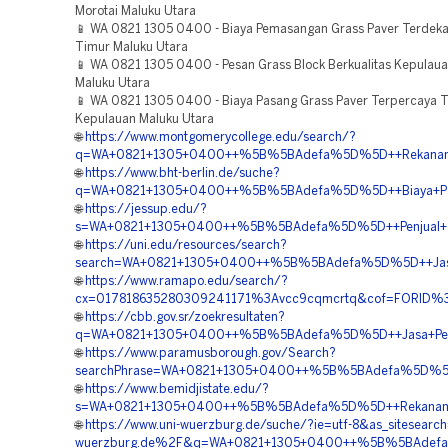
Morotai Maluku Utara
📱 WA 0821 1305 0400 - Biaya Pemasangan Grass Paver Terdek
Timur Maluku Utara
📱 WA 0821 1305 0400 - Pesan Grass Block Berkualitas Kepulaua
Maluku Utara
📱 WA 0821 1305 0400 - Biaya Pasang Grass Paver Terpercaya T
Kepulauan Maluku Utara
🌐
https://www.montgomerycollege.edu/search/?
q=WA+0821+1305+0400++%5B%5BAdefa%5D%5D++Rekanan+Gr
🌐
https://www.bht-berlin.de/suche?
q=WA+0821+1305+0400++%5B%5BAdefa%5D%5D++Biaya+Pasan
🌐
https://jessup.edu/?
s=WA+0821+1305+0400++%5B%5BAdefa%5D%5D++Penjual+Tur
🌐
https://uni.edu/resources/search?
search=WA+0821+1305+0400++%5B%5BAdefa%5D%5D++Jasa+Mat
🌐
https://www.ramapo.edu/search/?
cx=017818635280309241171%3Avcc9cqmcrtq&cof=FORID%3
🌐
https://cbb.gov.sr/zoekresultaten?
q=WA+0821+1305+0400++%5B%5BAdefa%5D%5D++Jasa+Pengad
🌐
https://www.paramusborough.gov/Search?
searchPhrase=WA+0821+1305+0400++%5B%5BAdefa%5D%5D+
🌐
https://www.bemidjistate.edu/?
s=WA+0821+1305+0400++%5B%5BAdefa%5D%5D++Rekanan+Per
🌐
https://www.uni-wuerzburg.de/suche/?ie=utf-8&as_sitesearc
wuerzburg.de%2F&q=WA+0821+1305+0400++%5B%5BAdefa%5D