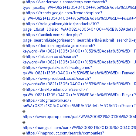
🌐
https://vendorpedia.ahmadcorp.com/search?
type=jasa&q=WA+0821+1305+0400++%5B%5BAdefa%5D%5D++H
🌐
https://trends.google.com/trends/explore?
q=WA+0821+1305+0400++%5B%5BAdefa%5D%5D++Pusat+Penga
🌐
https://bela.gratisongkir.id/products/10?
page=1&cat=10&sq=WA+0821+1305+0400++%5B%5BAdefa%5D%
🌐
https://tanilink.com/index.php?
page=search&kategorisearch=searchberita&submit=searc
🌐
https://dodolan.jogjakota.go.id/search?
keyword=WA+0821+1305+0400++%5B%5BAdefa%5D%5D++Penye
🌐
https://lakukan.co.id/search?
keyword=WA+0821+1305+0400++%5B%5BAdefa%5D%5D++Jual+
🌐
https://www.jualaku.id/all-categories?
q=WA+0821+1305+0400++%5B%5BAdefa%5D%5D++Penyedia+P
🌐
https://www.pricebook.co.id/search?
keyword=WA+0821+1305+0400++%5B%5BAdefa%5D%5D++Rekan
🌐
https://direktoriukm.com/search/?
q=WA+0821+1305+0400++%5B%5BAdefa%5D%5D++Biaya+Peng
🌐
https://blog.fastwork.id/?
s=WA+0821+1305+0400++%5B%5BAdefa%5D%5D++Pesan+Turf
🌐
https://www.ruparupa.com/jual/WA%200821%201305%2
🌐
https://ruangjual.com/cari/WA%200821%201305%20040
🌐
https://inaproduct.com/search/companies?