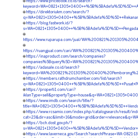
🌐
https://www.pricebook.co.id/search?
keyword=WA+0821+1305+0400++%5B%5BAdefa%5D%5D++Agen+
🌐
https://direktoriukm.com/search/?
q=WA+0821+1305+0400++%5B%5BAdefa%5D%5D++Rekanan+Tu
🌐
https://blog.fastwork.id/?
s=WA+0821+1305+0400++%5B%5BAdefa%5D%5D++Pengadaan+Gr
🌐
https://www.ruparupa.com/jual/WA%200821%201305%2
🌐
https://ruangjual.com/cari/WA%200821%201305%20040
🌐
https://inaproduct.com/search/companies?
companies%5Bquery%5D=WA%200821%201305%200400%2
🌐
https://adasale.co.id/search?
keyword=WA%200821%201305%200400%20Pemborong%20
🌐
https://members.rathdrumchamber.com/list/search?
q=WA+0821+1305+0400++%5B%5BAdefa%5D%5D++Pusat+Penga
🌐
https://properti1.com/cari?
iklanType=sell&propertyType=house&q=WA+0821+1305+040
🌐
https://www.imdb.com/search/title/?
title=WA+0821+1305+0400++%5B%5BAdefa%5D%5D++Vendor+G
🌐
https://www.rcsamix.com/index.php/catalogsearch/result/ind
cat=23&dir=asc&limit=16&mode=grid&order=relevance&q=
🌐
https://bch.dost.gov.ph/?
s=WA+0821+1305+0400++%5B%5BAdefa%5D%5D++Vendor+Jual
🌐
https://www.laverneca.gov/Search?searchPhrase=WA-0821-1