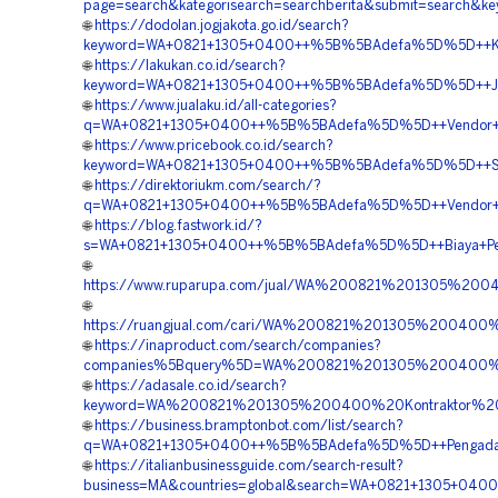
page=search&kategorisearch=searchberita&submit=searc
🌐
https://dodolan.jogjakota.go.id/search?
keyword=WA+0821+1305+0400++%5B%5BAdefa%5D%5D++Kontr
🌐
https://lakukan.co.id/search?
keyword=WA+0821+1305+0400++%5B%5BAdefa%5D%5D++Jual+
🌐
https://www.jualaku.id/all-categories?
q=WA+0821+1305+0400++%5B%5BAdefa%5D%5D++Vendor+Jual
🌐
https://www.pricebook.co.id/search?
keyword=WA+0821+1305+0400++%5B%5BAdefa%5D%5D++Suppli
🌐
https://direktoriukm.com/search/?
q=WA+0821+1305+0400++%5B%5BAdefa%5D%5D++Vendor+Jual
🌐
https://blog.fastwork.id/?
s=WA+0821+1305+0400++%5B%5BAdefa%5D%5D++Biaya+Pengad
🌐
https://www.ruparupa.com/jual/WA%200821%201305%20
🌐
https://ruangjual.com/cari/WA%200821%201305%20040
🌐
https://inaproduct.com/search/companies?
companies%5Bquery%5D=WA%200821%201305%200400%2
🌐
https://adasale.co.id/search?
keyword=WA%200821%201305%200400%20Kontraktor%20
🌐
https://business.bramptonbot.com/list/search?
q=WA+0821+1305+0400++%5B%5BAdefa%5D%5D++Pengadaan+
🌐
https://italianbusinessguide.com/search-result?
business=MA&countries=global&search=WA+0821+1305+040