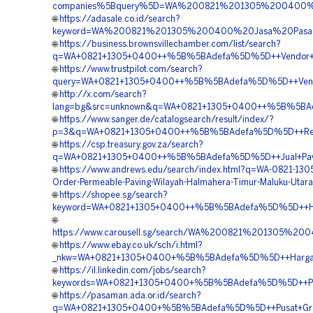
companies%5Bquery%5D=WA%200821%201305%200400%20
🌐
https://adasale.co.id/search?
keyword=WA%200821%201305%200400%20Jasa%20Pasang
🌐
https://business.brownsvillechamber.com/list/search?
q=WA+0821+1305+0400++%5B%5BAdefa%5D%5D++Vendor+Per
🌐
https://www.trustpilot.com/search?
query=WA+0821+1305+0400++%5B%5BAdefa%5D%5D++Vendor+
🌐
http://x.com/search?
lang=bg&src=unknown&q=WA+0821+1305+0400++%5B%5BAdef
🌐
https://www.sanger.de/catalogsearch/result/index/?
p=3&q=WA+0821+1305+0400++%5B%5BAdefa%5D%5D++Rekana
🌐
https://csp.treasury.gov.za/search?
q=WA+0821+1305+0400++%5B%5BAdefa%5D%5D++Jual+Paving
🌐
https://www.andrews.edu/search/index.html?q=WA-0821-13
Order-Permeable-Paving-Wilayah-Halmahera-Timur-Maluku-Utara
🌐
https://shopee.sg/search?
keyword=WA+0821+1305+0400++%5B%5BAdefa%5D%5D++Harga
🌐
https://www.carousell.sg/search/WA%200821%201305%
🌐
https://www.ebay.co.uk/sch/i.html?
_nkw=WA+0821+1305+0400+%5B%5BAdefa%5D%5D++Harga+Pem
🌐
https://il.linkedin.com/jobs/search?
keywords=WA+0821+1305+0400+%5B%5BAdefa%5D%5D++Penyed
🌐
https://pasaman.ada.or.id/search?
q=WA+0821+1305+0400+%5B%5BAdefa%5D%5D++Pusat+Gravel+