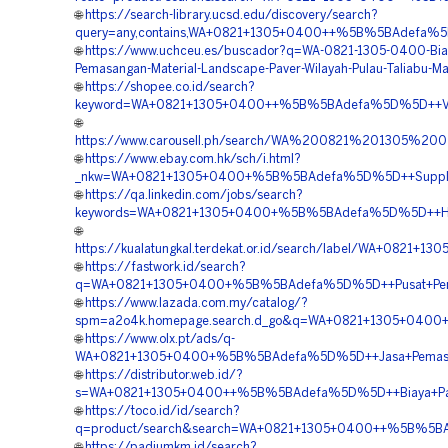
🌐
https://search-library.ucsd.edu/discovery/search?
query=any,contains,WA+0821+1305+0400++%5B%5BAdefa%5D%5
🌐
https://www.uchceu.es/buscador?q=WA-0821-1305-0400-Bia
Pemasangan-Material-Landscape-Paver-Wilayah-Pulau-Taliabu-Ma
🌐
https://shopee.co.id/search?
keyword=WA+0821+1305+0400++%5B%5BAdefa%5D%5D++Vendor
🌐
https://www.carousell.ph/search/WA%200821%201305%
🌐
https://www.ebay.com.hk/sch/i.html?
_nkw=WA+0821+1305+0400+%5B%5BAdefa%5D%5D++Supplier+
🌐
https://qa.linkedin.com/jobs/search?
keywords=WA+0821+1305+0400+%5B%5BAdefa%5D%5D++Harga
🌐
https://kualatungkal.terdekat.or.id/search/label/WA+082
🌐
https://fastwork.id/search?
q=WA+0821+1305+0400+%5B%5BAdefa%5D%5D++Pusat+Pengad
🌐
https://www.lazada.com.my/catalog/?
spm=a2o4k.homepage.search.d_go&q=WA+0821+1305+0400+%
🌐
https://www.olx.pt/ads/q-
WA+0821+1305+0400+%5B%5BAdefa%5D%5D++Jasa+Pemasanga
🌐
https://distributor.web.id/?
s=WA+0821+1305+0400++%5B%5BAdefa%5D%5D++Biaya+Pasan
🌐
https://toco.id/id/search?
q=product/search&search=WA+0821+1305+0400++%5B%5BAd
🌐
https://padiumkm.id/search?