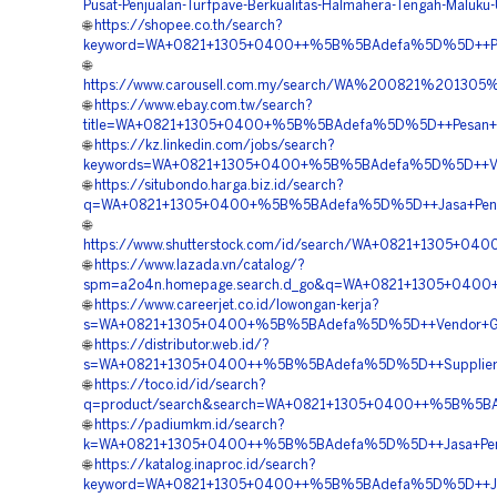
Pusat-Penjualan-Turfpave-Berkualitas-Halmahera-Tengah-Maluku-
🌐
https://shopee.co.th/search?
keyword=WA+0821+1305+0400++%5B%5BAdefa%5D%5D++Penyed
🌐
https://www.carousell.com.my/search/WA%200821%201
🌐
https://www.ebay.com.tw/search?
title=WA+0821+1305+0400+%5B%5BAdefa%5D%5D++Pesan+Gr
🌐
https://kz.linkedin.com/jobs/search?
keywords=WA+0821+1305+0400+%5B%5BAdefa%5D%5D++Vendo
🌐
https://situbondo.harga.biz.id/search?
q=WA+0821+1305+0400+%5B%5BAdefa%5D%5D++Jasa+Pengad
🌐
https://www.shutterstock.com/id/search/WA+0821+1305+
🌐
https://www.lazada.vn/catalog/?
spm=a2o4n.homepage.search.d_go&q=WA+0821+1305+0400+
🌐
https://www.careerjet.co.id/lowongan-kerja?
s=WA+0821+1305+0400+%5B%5BAdefa%5D%5D++Vendor+Gras
🌐
https://distributor.web.id/?
s=WA+0821+1305+0400++%5B%5BAdefa%5D%5D++Supplier+Pa
🌐
https://toco.id/id/search?
q=product/search&search=WA+0821+1305+0400++%5B%5BAd
🌐
https://padiumkm.id/search?
k=WA+0821+1305+0400++%5B%5BAdefa%5D%5D++Jasa+Pemasa
🌐
https://katalog.inaproc.id/search?
keyword=WA+0821+1305+0400++%5B%5BAdefa%5D%5D++Jasa