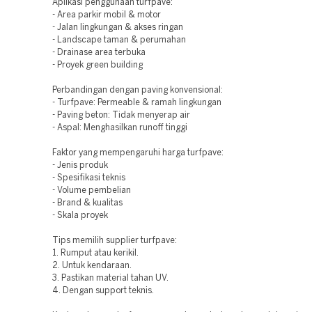
Aplikasi penggunaan turfpave:
- Area parkir mobil & motor
- Jalan lingkungan & akses ringan
- Landscape taman & perumahan
- Drainase area terbuka
- Proyek green building
Perbandingan dengan paving konvensional:
- Turfpave: Permeable & ramah lingkungan
- Paving beton: Tidak menyerap air
- Aspal: Menghasilkan runoff tinggi
Faktor yang mempengaruhi harga turfpave:
- Jenis produk
- Spesifikasi teknis
- Volume pembelian
- Brand & kualitas
- Skala proyek
Tips memilih supplier turfpave:
1. Rumput atau kerikil.
2. Untuk kendaraan.
3. Pastikan material tahan UV.
4. Dengan support teknis.