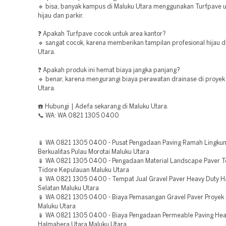
🔹 bisa, banyak kampus di Maluku Utara menggunakan Turfpave u
hijau dan parkir.
❓ Apakah Turfpave cocok untuk area kantor?
🔹 sangat cocok, karena memberikan tampilan profesional hijau d
Utara.
❓ Apakah produk ini hemat biaya jangka panjang?
🔹 benar, karena mengurangi biaya perawatan drainase di proyek
Utara.
☎️ Hubungi | Adefa sekarang di Maluku Utara.
📞 WA: WA 0821 1305 0400
📱 WA 0821 1305 0400 - Pusat Pengadaan Paving Ramah Lingku
Berkualitas Pulau Morotai Maluku Utara
📱 WA 0821 1305 0400 - Pengadaan Material Landscape Paver 
Tidore Kepulauan Maluku Utara
📱 WA 0821 1305 0400 - Tempat Jual Gravel Paver Heavy Duty 
Selatan Maluku Utara
📱 WA 0821 1305 0400 - Biaya Pemasangan Gravel Paver Proyek 
Maluku Utara
📱 WA 0821 1305 0400 - Biaya Pengadaan Permeable Paving Hea
Halmahera Utara Maluku Utara