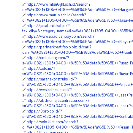
🔗
https://www.mtsn6-jkt.sch.id/search?
q=WA+0821+1305+0400++%5B%5BAdefa%5D%5D++Harga+Pemas
🔗
https://www.man1s.sch.id/search?
q=WA+0821+1305+0400++%5B%5BAdefa%5D%5D++Jasa+Pemasan
🔗
https://jasaterdekat.id/?
tax_city=&category_name=&s=WA+0821+1305+0400++%5B%5B
🔗
https://www.abadicanopy.com/search?
q=WA+0821+1305+0400++%5B%5BAdefa%5D%5D++Biaya+Pemas
🔗
https://partnerkreatifsolo.biz.id/cari?
cari=WA+0821+1305+0400++%5B%5BAdefa%5D%5D++Kontraktor
🔗
https://omtukang.com/?
s=WA+0821+1305+0400++%5B%5BAdefa%5D%5D++Pusat+Penjua
🔗
https://xoto.in/?
s=WA+0821+1305+0400++%5B%5BAdefa%5D%5D++Biaya+Pemas
🔗
https://saranakonstruksi.id/?
s=WA+0821+1305+0400++%5B%5BAdefa%5D%5D++Penjual+Gra
🔗
https://wesikethek.co.id/?
s=WA+0821+1305+0400++%5B%5BAdefa%5D%5D++Jasa+Pengad
🔗
https://abdiremajacontractor.com/?
s=WA+0821+1305+0400++%5B%5BAdefa%5D%5D++Jasa+Pasang+
🔗
https://9pro.co.id/?
s=WA+0821+1305+0400++%5B%5BAdefa%5D%5D++Kontraktor+Pa
🔗
https://solo.kilat.com/search?
q=WA+0821+1305+0400++%5B%5BAdefa%5D%5D++Pesan+Turf
🔗
https://tukangqu.com/?