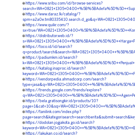
🌐
https://www.sribu.com/id/browse-services?
search=WA+0821+1305+0400+%5B%5BAdefa%5D%5D++Supplier
🌐
https://www.daraz.lk/catalog/?
spm=a2a0e.tm80335410.search.d_go&q=WA+0821+1305+040
🌐
https://www.quikr.com/?
sx=true/WA+0821+1305+0400+%5B%5BAdefa%5D%5D++Kontrak
🌐
https://distributor.web.id/?
s=WA+0821+1305+0400++%5B%5BAdefa%5D%5D++Harga+Penga
🌐
https://toco.id/id/search?
q=product/search&search=WA+0821+1305+0400++%5B%5BAdef
🌐
https://padiumkm.id/search?
k=WA+0821+1305+0400++%5B%5BAdefa%5D%5D++Penjual+Turf
🌐
https://katalog.inaproc.id/search?
keyword=WA+0821+1305+0400++%5B%5BAdefa%5D%5D++Penga
🌐
https://vendorpedia.ahmadcorp.com/search?
type=jasa&q=WA+0821+1305+0400++%5B%5BAdefa%5D%5D++Or
🌐
https://trends.google.com/trends/explore?
q=WA+0821+1305+0400++%5B%5BAdefa%5D%5D++Agen+Penjual
🌐
https://bela.gratisongkir.id/products/10?
page=1&cat=10&sq=WA+0821+1305+0400++%5B%5BAdefa%5D%
🌐
https://tanilink.com/index.php?
page=search&kategorisearch=searchberita&submit=searc
🌐
https://dodolan.jogjakota.go.id/search?
keyword=WA+0821+1305+0400++%5B%5BAdefa%5D%5D++Biaya+
🌐
https://lakukan.co.id/search?