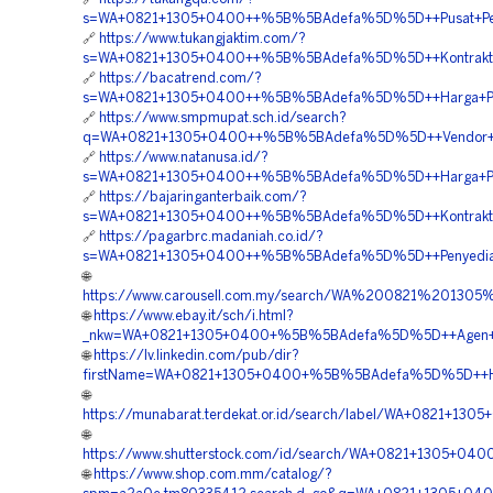
s=WA+0821+1305+0400++%5B%5BAdefa%5D%5D++Pusat+Peng
🔗
https://www.tukangjaktim.com/?
s=WA+0821+1305+0400++%5B%5BAdefa%5D%5D++Kontraktor+P
🔗
https://bacatrend.com/?
s=WA+0821+1305+0400++%5B%5BAdefa%5D%5D++Harga+Penga
🔗
https://www.smpmupat.sch.id/search?
q=WA+0821+1305+0400++%5B%5BAdefa%5D%5D++Vendor+Jual+M
🔗
https://www.natanusa.id/?
s=WA+0821+1305+0400++%5B%5BAdefa%5D%5D++Harga+Pemas
🔗
https://bajaringanterbaik.com/?
s=WA+0821+1305+0400++%5B%5BAdefa%5D%5D++Kontraktor+
🔗
https://pagarbrc.madaniah.co.id/?
s=WA+0821+1305+0400++%5B%5BAdefa%5D%5D++Penyedia+Mat
🌐
https://www.carousell.com.my/search/WA%200821%201
🌐
https://www.ebay.it/sch/i.html?
_nkw=WA+0821+1305+0400+%5B%5BAdefa%5D%5D++Agen+Gra
🌐
https://lv.linkedin.com/pub/dir?
firstName=WA+0821+1305+0400+%5B%5BAdefa%5D%5D++Harga
🌐
https://munabarat.terdekat.or.id/search/label/WA+0821+
🌐
https://www.shutterstock.com/id/search/WA+0821+1305+0
🌐
https://www.shop.com.mm/catalog/?