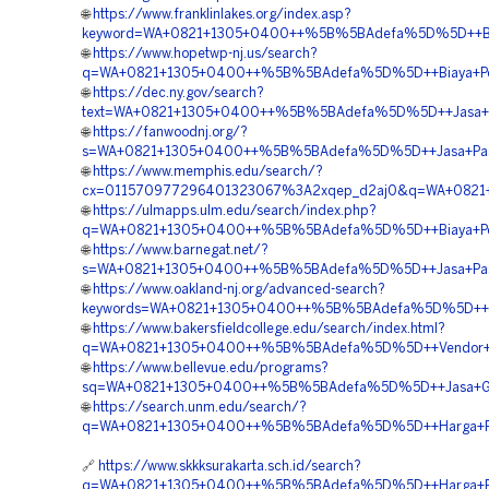
🌐
https://www.franklinlakes.org/index.asp?
keyword=WA+0821+1305+0400++%5B%5BAdefa%5D%5D++Biaya
🌐
https://www.hopetwp-nj.us/search?
q=WA+0821+1305+0400++%5B%5BAdefa%5D%5D++Biaya+Penga
🌐
https://dec.ny.gov/search?
text=WA+0821+1305+0400++%5B%5BAdefa%5D%5D++Jasa+Pav
🌐
https://fanwoodnj.org/?
s=WA+0821+1305+0400++%5B%5BAdefa%5D%5D++Jasa+Pasang
🌐
https://www.memphis.edu/search/?
cx=011570977296401323067%3A2xqep_d2aj0&q=WA+0821+1
🌐
https://ulmapps.ulm.edu/search/index.php?
q=WA+0821+1305+0400++%5B%5BAdefa%5D%5D++Biaya+Penga
🌐
https://www.barnegat.net/?
s=WA+0821+1305+0400++%5B%5BAdefa%5D%5D++Jasa+Pasang
🌐
https://www.oakland-nj.org/advanced-search?
keywords=WA+0821+1305+0400++%5B%5BAdefa%5D%5D++Biay
🌐
https://www.bakersfieldcollege.edu/search/index.html?
q=WA+0821+1305+0400++%5B%5BAdefa%5D%5D++Vendor+Jual
🌐
https://www.bellevue.edu/programs?
sq=WA+0821+1305+0400++%5B%5BAdefa%5D%5D++Jasa+Gras
🌐
https://search.unm.edu/search/?
q=WA+0821+1305+0400++%5B%5BAdefa%5D%5D++Harga+Pasan
🔗
https://www.skkksurakarta.sch.id/search?
q=WA+0821+1305+0400++%5B%5BAdefa%5D%5D++Harga+Pema