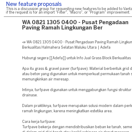
New feature proposals
This is a discussion group for requesting new features to be added to Vanta
if the request is for an import "Filter", "Macro", or "Program" improvement.
WA 0821 1305 0400 - Pusat Pengadaan
Paving Ramah Lingkungan Ber
📣 WA 0821 1305 0400 - Pusat Pengadaan Paving Ramah Lingku
Berkualitas Halmahera Selatan Maluku Utara | Adefa
Hubungi segera [[Adefa]] untuk Info Jual Grass Block Berkualitas
Apa itu grass & gravel paver (turfpave): Material berbentuk grid d
atau beton yang digunakan untuk memperkuat permukaan tanah s
memungkinkan air meresap.
Intinya, turfpave digunakan untuk menggabungkan fungsi struktur
drainase.
Dalam praktiknya, turfpave merupakan solusi modern dalam per
ramah lingkungan, karena meningkatkan estetika area.
Cara kerja turfpave:
Turfpave bekerja dengan mendistribusikan beban ke tanah, seme