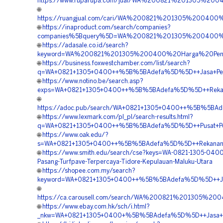
https://www.ruparupa.com/jual/WA%200821%201305%20
🌐
https://ruangjual.com/cari/WA%200821%201305%20040
🌐
https://inaproduct.com/search/companies?
companies%5Bquery%5D=WA%200821%201305%200400%20
🌐
https://adasale.co.id/search?
keyword=WA%200821%201305%200400%20Harga%20Penga
🌐
https://business.foxwestchamber.com/list/search?
q=WA+0821+1305+0400++%5B%5BAdefa%5D%5D++Jasa+Permea
🌐
https://www.notino.be/search.asp?
exps=WA+0821+1305+0400++%5B%5BAdefa%5D%5D++Rekanan+
🌐
https://adoc.pub/search/WA+0821+1305+0400++%5B%5BAdef
🌐
https://www.lexmark.com/pl_pl/search-results.html?
q=WA+0821+1305+0400++%5B%5BAdefa%5D%5D++Pusat+Penju
🌐
https://www.oak.edu/?
s=WA+0821+1305+0400++%5B%5BAdefa%5D%5D++Rekanan+Pav
🌐
https://www.smith.edu/search/cse?keys=WA-0821-1305-0400-
Pasang-Turfpave-Terpercaya-Tidore-Kepulauan-Maluku-Utara
🌐
https://shopee.com.my/search?
keyword=WA+0821+1305+0400++%5B%5BAdefa%5D%5D++Jasa+
🌐
https://ca.carousell.com/search/WA%200821%201305%
🌐
https://www.ebay.com.hk/sch/i.html?
_nkw=WA+0821+1305+0400+%5B%5BAdefa%5D%5D++Jasa+Gra