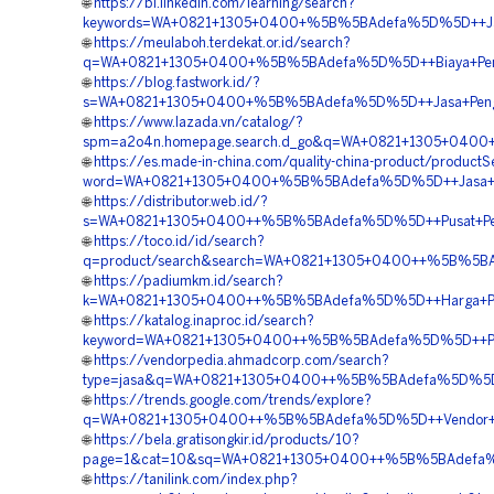
🌐
https://bi.linkedin.com/learning/search?
keywords=WA+0821+1305+0400+%5B%5BAdefa%5D%5D++Jasa
🌐
https://meulaboh.terdekat.or.id/search?
q=WA+0821+1305+0400+%5B%5BAdefa%5D%5D++Biaya+Pengad
🌐
https://blog.fastwork.id/?
s=WA+0821+1305+0400+%5B%5BAdefa%5D%5D++Jasa+Pengada
🌐
https://www.lazada.vn/catalog/?
spm=a2o4n.homepage.search.d_go&q=WA+0821+1305+0400+
🌐
https://es.made-in-china.com/quality-china-product/product
word=WA+0821+1305+0400+%5B%5BAdefa%5D%5D++Jasa+Pas
🌐
https://distributor.web.id/?
s=WA+0821+1305+0400++%5B%5BAdefa%5D%5D++Pusat+Penju
🌐
https://toco.id/id/search?
q=product/search&search=WA+0821+1305+0400++%5B%5BAd
🌐
https://padiumkm.id/search?
k=WA+0821+1305+0400++%5B%5BAdefa%5D%5D++Harga+Pavin
🌐
https://katalog.inaproc.id/search?
keyword=WA+0821+1305+0400++%5B%5BAdefa%5D%5D++Pusat
🌐
https://vendorpedia.ahmadcorp.com/search?
type=jasa&q=WA+0821+1305+0400++%5B%5BAdefa%5D%5D++B
🌐
https://trends.google.com/trends/explore?
q=WA+0821+1305+0400++%5B%5BAdefa%5D%5D++Vendor+Pen
🌐
https://bela.gratisongkir.id/products/10?
page=1&cat=10&sq=WA+0821+1305+0400++%5B%5BAdefa%5D%
🌐
https://tanilink.com/index.php?