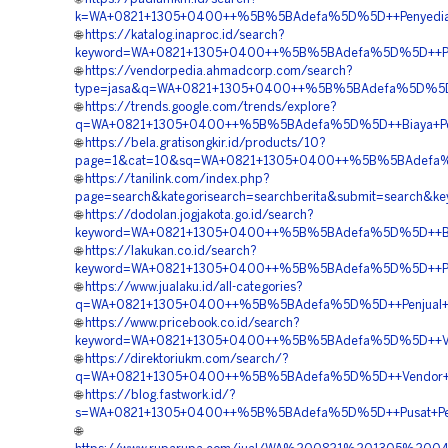
k=WA+0821+1305+0400++%5B%5BAdefa%5D%5D++Penyedia+Pa
🌐
https://katalog.inaproc.id/search?
keyword=WA+0821+1305+0400++%5B%5BAdefa%5D%5D++Pusat
🌐
https://vendorpedia.ahmadcorp.com/search?
type=jasa&q=WA+0821+1305+0400++%5B%5BAdefa%5D%5D++B
🌐
https://trends.google.com/trends/explore?
q=WA+0821+1305+0400++%5B%5BAdefa%5D%5D++Biaya+Penga
🌐
https://bela.gratisongkir.id/products/10?
page=1&cat=10&sq=WA+0821+1305+0400++%5B%5BAdefa%5D%
🌐
https://tanilink.com/index.php?
page=search&kategorisearch=searchberita&submit=search
🌐
https://dodolan.jogjakota.go.id/search?
keyword=WA+0821+1305+0400++%5B%5BAdefa%5D%5D++Biaya
🌐
https://lakukan.co.id/search?
keyword=WA+0821+1305+0400++%5B%5BAdefa%5D%5D++Penjua
🌐
https://www.jualaku.id/all-categories?
q=WA+0821+1305+0400++%5B%5BAdefa%5D%5D++Penjual+Perm
🌐
https://www.pricebook.co.id/search?
keyword=WA+0821+1305+0400++%5B%5BAdefa%5D%5D++Vendo
🌐
https://direktoriukm.com/search/?
q=WA+0821+1305+0400++%5B%5BAdefa%5D%5D++Vendor+Peng
🌐
https://blog.fastwork.id/?
s=WA+0821+1305+0400++%5B%5BAdefa%5D%5D++Pusat+Pengad
🌐