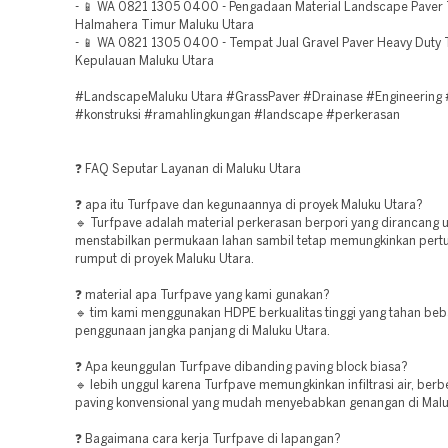
- 📱 WA 0821 1305 0400 - Pengadaan Material Landscape Paver
Halmahera Timur Maluku Utara
- 📱 WA 0821 1305 0400 - Tempat Jual Gravel Paver Heavy Duty 
Kepulauan Maluku Utara
#LandscapeMaluku Utara #GrassPaver #Drainase #Engineering 
#konstruksi #ramahlingkungan #landscape #perkerasan
❓ FAQ Seputar Layanan di Maluku Utara
❓ apa itu Turfpave dan kegunaannya di proyek Maluku Utara?
🔹 Turfpave adalah material perkerasan berpori yang dirancang 
menstabilkan permukaan lahan sambil tetap memungkinkan per
rumput di proyek Maluku Utara.
❓ material apa Turfpave yang kami gunakan?
🔹 tim kami menggunakan HDPE berkualitas tinggi yang tahan beb
penggunaan jangka panjang di Maluku Utara.
❓ Apa keunggulan Turfpave dibanding paving block biasa?
🔹 lebih unggul karena Turfpave memungkinkan infiltrasi air, be
paving konvensional yang mudah menyebabkan genangan di Malu
❓ Bagaimana cara kerja Turfpave di lapangan?