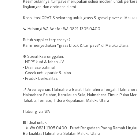
Kesimpulannya, turfpave merupakan solusi modern untuk perker
lingkungan dan drainase alami.
Konsultasi GRATIS sekarang untuk grass & gravel paver di Maluku
📞 Hubungi WA Adefa : WA 0821 1305 0400
Butuh supplier terpercaya?
Kami menyediakan *grass block & turfpave* di Maluku Utara.
⚙️ Spesifikasi unggulan:
- HDPE kuat & tahan UV
- Drainase optimal
- Cocok untuk parkir & jalan
- Produk berkualitas
📍 Area layanan: Halmahera Barat, Halmahera Tengah, Halmahera
Halmahera Selatan, Kepulauan Sula, Halmahera Timur, Pulau Moro
Taliabu, Ternate, Tidore Kepulauan, Maluku Utara
Hubungi via WA
🏢 Ideal untuk:
- 📱 WA 0821 1305 0400 - Pusat Pengadaan Paving Ramah Lingk
Berkualitas Halmahera Selatan Maluku Utara