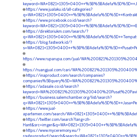
keyword=WA+0821+1305+0400++%5B%5BAdefa%5D%5D++Jasa+M
🌐
https://www.jualaku.id/all-categories?
q=WA+0821+1305+0400++%5B%5BAdefa%5D%5D++Kontraktor+P
🌐
https://www.pricebook.co.id/search?
keyword=WA+0821+1305+0400++%5B%5BAdefa%5D%5D++Biaya+
🌐
https://direktoriukm.com/search/?
q=WA+0821+1305+0400++%5B%5BAdefa%5D%5D++Tempat+Jual+
🌐
https://blog.fastwork.id/?
s=WA+0821+1305+0400++%5B%5BAdefa%5D%5D++Pusat+Pengad
🌐
https://www.ruparupa.com/jual/WA%200821%201305%20
🌐
https://ruangjual.com/cari/WA%200821%201305%200400
🌐
https://inaproduct.com/search/companies?
companies%5Bquery%5D=WA%200821%201305%200400%20
🌐
https://adasale.co.id/search?
keyword=WA%200821%201305%200400%20Pusat%20Pavin
🌐
https://business.salemchamber.org/list/search?
q=WA+0821+1305+0400++%5B%5BAdefa%5D%5D++Jasa+Pengad
🌐
https://www.jual-
apartemen.com/search/WA+0821+1305+0400++%5B%5BAdefa%
🌐
https://twitter.com/search?lang=zh-
Hant&src=imger&q=WA+0821+1305+0400++%5B%5BAdefa%5D%5
🌐
https://www.myceremony.eu/?
route=product/search&search=WA+0821+1305+0400++%5B%5B