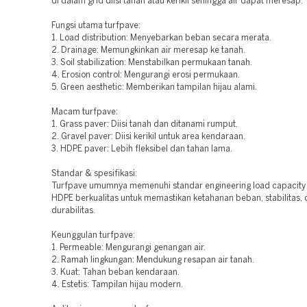
di dalam grid diisi tanah atau kerikil sehingga air dapat meresap.
Fungsi utama turfpave:
1. Load distribution: Menyebarkan beban secara merata.
2. Drainage: Memungkinkan air meresap ke tanah.
3. Soil stabilization: Menstabilkan permukaan tanah.
4. Erosion control: Mengurangi erosi permukaan.
5. Green aesthetic: Memberikan tampilan hijau alami.
Macam turfpave:
1. Grass paver: Diisi tanah dan ditanami rumput.
2. Gravel paver: Diisi kerikil untuk area kendaraan.
3. HDPE paver: Lebih fleksibel dan tahan lama.
Standar & spesifikasi:
Turfpave umumnya memenuhi standar engineering load capacity 
HDPE berkualitas untuk memastikan ketahanan beban, stabilitas,
durabilitas.
Keunggulan turfpave:
1. Permeable: Mengurangi genangan air.
2. Ramah lingkungan: Mendukung resapan air tanah.
3. Kuat: Tahan beban kendaraan.
4. Estetis: Tampilan hijau modern.