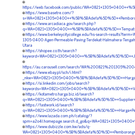
🌐
https://web.facebook.com/public/WA+0821+1305+0400++%5
🌐
https://www.basetre.com/?
s=WA+0821+1305+0400++%5B%5BAdefa%5D%5D++Pemborong+
🌐
https://www.arcadiaca.gov/search.php?
q=WA+0821+1305+0400++%5B%5BAdefa%5D%5D++Tempat+Jua
🌐
https://www.berkeleycitycollege.edu/hs-search-results?term=
1305-0400-Agen-Permeable-Paving-Terdekat-Halmahera-Tengah
Utara
🌐
https://shopee.co.th/search?
keyword=WA+0821+1305+0400++%5B%5BAdefa%5D%5D++Jasa+
🌐
https://au.carousell.com/search/WA%200821%201305%
🌐
https://www.ebay.pl/sch/i.html?
_nkw=WA+0821+1305+0400+%5B%5BAdefa%5D%5D++Harga+Pen
🌐
https://si.linkedin.com/jobs/search?
keywords=WA+0821+1305+0400+%5B%5BAdefa%5D%5D++Vendo
🌐
https://kotametro.harga.biz.id/search?
q=WA+0821+1305+0400+%5B%5BAdefa%5D%5D++Supplier+Tur
🌐
https://fastwork.id/search?
q=WA+0821+1305+0400+%5B%5BAdefa%5D%5D++Harga+Pengad
🌐
https://www.lazada.com.ph/catalog/?
spm=a2o4l.homepage.search.d_go&q=WA+0821+1305+0400+%
🌐
https://www.dubizzle.com.kw/ads/q-
WA+0821+1305+0400+%5B%5BAdefa%5D%5D++Pemborong+Mate