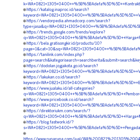
k=WA+0821+1305+0400++%5B%5BAdefa%5D%5D++Kontraktor+Pa
🌐
https://katalog.inaproc.id/search?
keyword=WA+0821+1305+0400++%5B%5BAdefa%5D%5D++Vendor
🌐
https://vendorpedia.ahmadcorp.com/search?
type=jasa&q=WA+0821+1305+0400++%5B%5BAdefa%5D%5D++Kon
🌐
https://trends.google.com/trends/explore?
q=WA+0821+1305+0400++%5B%5BAdefa%5D%5D++Harga+Pemasa
🌐
https://bela.gratisongkir.id/products/10?
page=1&cat=10&sq=WA+0821+1305+0400++%5B%5BAdefa%5D%
🌐
https://tanilink.com/index.php?
page=search&kategorisearch=searchberita&submit=search&
🌐
https://dodolan.jogjakota.go.id/search?
keyword=WA+0821+1305+0400++%5B%5BAdefa%5D%5D++Vendor+
🌐
https://lakukan.co.id/search?
keyword=WA+0821+1305+0400++%5B%5BAdefa%5D%5D++Biaya+
🌐
https://www.jualaku.id/all-categories?
q=WA+0821+1305+0400++%5B%5BAdefa%5D%5D++Pemborong+Pa
🌐
https://www.pricebook.co.id/search?
keyword=WA+0821+1305+0400++%5B%5BAdefa%5D%5D++Vendor
🌐
https://direktoriukm.com/search/?
q=WA+0821+1305+0400++%5B%5BAdefa%5D%5D++Harga+Materi
🌐
https://blog.fastwork.id/?
s=WA+0821+1305+0400++%5B%5BAdefa%5D%5D++Pengadaan+Gr
🌐
https://www.ruparupa.com/jual/WA%200821%201305%20