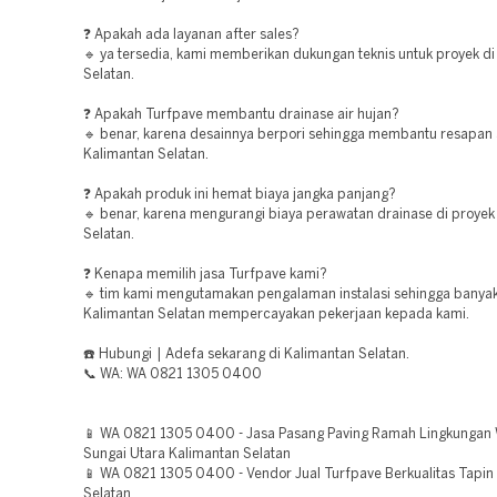
❓ Apakah ada layanan after sales?
🔹 ya tersedia, kami memberikan dukungan teknis untuk proyek di
Selatan.
❓ Apakah Turfpave membantu drainase air hujan?
🔹 benar, karena desainnya berpori sehingga membantu resapan a
Kalimantan Selatan.
❓ Apakah produk ini hemat biaya jangka panjang?
🔹 benar, karena mengurangi biaya perawatan drainase di proyek
Selatan.
❓ Kenapa memilih jasa Turfpave kami?
🔹 tim kami mengutamakan pengalaman instalasi sehingga banyak
Kalimantan Selatan mempercayakan pekerjaan kepada kami.
☎️ Hubungi | Adefa sekarang di Kalimantan Selatan.
📞 WA: WA 0821 1305 0400
📱 WA 0821 1305 0400 - Jasa Pasang Paving Ramah Lingkungan 
Sungai Utara Kalimantan Selatan
📱 WA 0821 1305 0400 - Vendor Jual Turfpave Berkualitas Tapin
Selatan