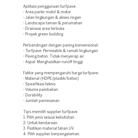
Aplikasi penggunaan turfpave:
- Area parkir mobil & motor
- Jalan lingkungan & akses ringan
- Landscape taman & perumahan
- Drainase area terbuka
- Proyek green building
Perbandingan dengan paving konvensional:
- Turfpave: Permeable & ramah lingkungan
- Paving beton: Tidak menyerap air
- Aspal: Menghasilkan runoff tinggi
Faktor yang mempengaruhi harga turfpave:
- Material (HDPE/plastik/beton)
- Spesifikasi teknis
- Volume pembelian
- Durability
- Jumlah pemesanan
Tips memilih supplier turfpave:
1. Pilih jenis sesuai kebutuhan.
2. Untuk kendaraan.
3. Pastikan material tahan UV.
4. Pilih supplier berpengalaman.