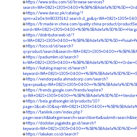
🌐
https://www.sribu.com/id/browse-services?
search=WA+0821+1305+0400+%5B%5BAdefa%5D%5D++Order+P
🌐
https://www.daraz.pk/catalog/?
spm=a2a0e.tm80335142.search.d_go&q=WA+0821+1305+0400
🌐
https://tr.made-in-china.com/quality-china-product/productS
word=WA+0821+1305+0400+%5B%5BAdefa%5D%5D++Harga+Pas
🌐
https://distributor.web.id/?
s=WA+0821+1305+0400++%5B%5BAdefa%5D%5D++Pusat+Penjua
🌐
https://toco.id/id/search?
q=product/search&search=WA+0821+1305+0400++%5B%5BAde
🌐
https://padiumkm.id/search?
k=WA+0821+1305+0400++%5B%5BAdefa%5D%5D++Order+Grass
🌐
https://katalog.inaproc.id/search?
keyword=WA+0821+1305+0400++%5B%5BAdefa%5D%5D++Suppli
🌐
https://vendorpedia.ahmadcorp.com/search?
type=jasa&q=WA+0821+1305+0400++%5B%5BAdefa%5D%5D++Ve
🌐
https://trends.google.com/trends/explore?
q=WA+0821+1305+0400++%5B%5BAdefa%5D%5D++Vendor+Gras
🌐
https://bela.gratisongkir.id/products/10?
page=1&cat=10&sq=WA+0821+1305+0400++%5B%5BAdefa%5D%
🌐
https://tanilink.com/index.php?
page=search&kategorisearch=searchberita&submit=search
🌐
https://dodolan.jogjakota.go.id/search?
keyword=WA+0821+1305+0400++%5B%5BAdefa%5D%5D++Penga
🌐
https://lakukan.co.id/search?