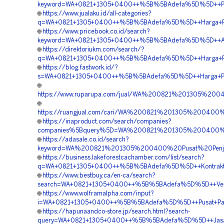
keyword=WA+0821+1305+0400++%5B%5BAdefa%5D%5D++Pengad
🌐
https://www.jualaku.id/all-categories?
q=WA+0821+1305+0400++%5B%5BAdefa%5D%5D++Harga+Penga
🌐
https://www.pricebook.co.id/search?
keyword=WA+0821+1305+0400++%5B%5BAdefa%5D%5D++Agen+P
🌐
https://direktoriukm.com/search/?
q=WA+0821+1305+0400++%5B%5BAdefa%5D%5D++Harga+Pemas
🌐
https://blog.fastwork.id/?
s=WA+0821+1305+0400++%5B%5BAdefa%5D%5D++Harga+Pemas
🌐
https://www.ruparupa.com/jual/WA%200821%201305%20
🌐
https://ruangjual.com/cari/WA%200821%201305%20040
🌐
https://inaproduct.com/search/companies?
companies%5Bquery%5D=WA%200821%201305%200400%20
🌐
https://adasale.co.id/search?
keyword=WA%200821%201305%200400%20Pusat%20Penjua
🌐
https://business.lakeforestcachamber.com/list/search?
q=WA+0821+1305+0400++%5B%5BAdefa%5D%5D++Kontraktor+P
🌐
https://www.bestbuy.ca/en-ca/search?
search=WA+0821+1305+0400++%5B%5BAdefa%5D%5D++Vendor+
🌐
https://www.wolframalpha.com/input?
i=WA+0821+1305+0400++%5B%5BAdefa%5D%5D++Pusat+Paving
🌐
https://hapunaandco-store.jp/search.html?search-
query=WA+0821+1305+0400++%5B%5BAdefa%5D%5D++Jasa+Pas