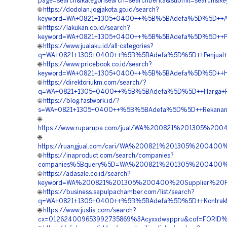
page=search&kategorisearch=searchberita&submit=search
🌐
https://dodolan.jogjakota.go.id/search?
keyword=WA+0821+1305+0400++%5B%5BAdefa%5D%5D++Agen+P
🌐
https://lakukan.co.id/search?
keyword=WA+0821+1305+0400++%5B%5BAdefa%5D%5D++Pembo
🌐
https://www.jualaku.id/all-categories?
q=WA+0821+1305+0400++%5B%5BAdefa%5D%5D++Penjual+Turf
🌐
https://www.pricebook.co.id/search?
keyword=WA+0821+1305+0400++%5B%5BAdefa%5D%5D++Harga
🌐
https://direktoriukm.com/search/?
q=WA+0821+1305+0400++%5B%5BAdefa%5D%5D++Harga+Pemas
🌐
https://blog.fastwork.id/?
s=WA+0821+1305+0400++%5B%5BAdefa%5D%5D++Rekanan+Gra
🌐
https://www.ruparupa.com/jual/WA%200821%201305%20
🌐
https://ruangjual.com/cari/WA%200821%201305%200400
🌐
https://inaproduct.com/search/companies?
companies%5Bquery%5D=WA%200821%201305%200400%20
🌐
https://adasale.co.id/search?
keyword=WA%200821%201305%200400%20Supplier%20Pav
🌐
https://business.sapulpachamber.com/list/search?
q=WA+0821+1305+0400++%5B%5BAdefa%5D%5D++Kontraktor+P
🌐
https://www.justia.com/search?
cx=012624009653992735869%3Acyxxdwappru&cof=FORID%3A1