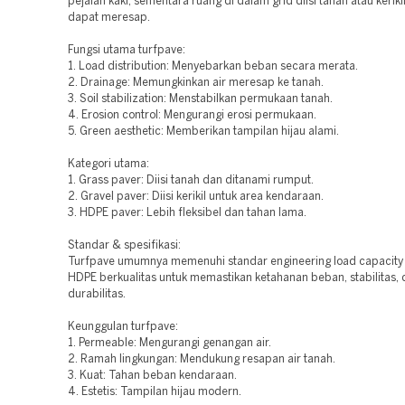
pejalan kaki, sementara ruang di dalam grid diisi tanah atau keriki
dapat meresap.
Fungsi utama turfpave:
1. Load distribution: Menyebarkan beban secara merata.
2. Drainage: Memungkinkan air meresap ke tanah.
3. Soil stabilization: Menstabilkan permukaan tanah.
4. Erosion control: Mengurangi erosi permukaan.
5. Green aesthetic: Memberikan tampilan hijau alami.
Kategori utama:
1. Grass paver: Diisi tanah dan ditanami rumput.
2. Gravel paver: Diisi kerikil untuk area kendaraan.
3. HDPE paver: Lebih fleksibel dan tahan lama.
Standar & spesifikasi:
Turfpave umumnya memenuhi standar engineering load capacity 
HDPE berkualitas untuk memastikan ketahanan beban, stabilitas,
durabilitas.
Keunggulan turfpave:
1. Permeable: Mengurangi genangan air.
2. Ramah lingkungan: Mendukung resapan air tanah.
3. Kuat: Tahan beban kendaraan.
4. Estetis: Tampilan hijau modern.