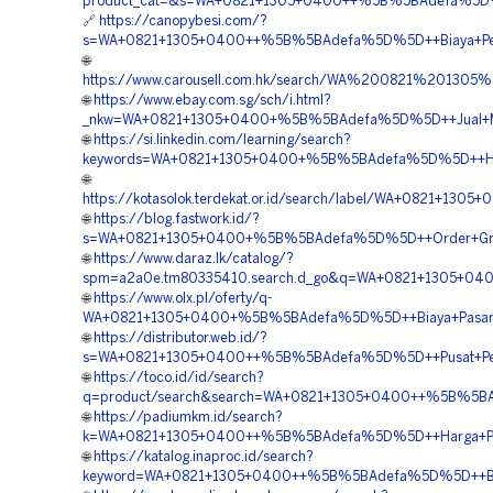
product_cat=&s=WA+0821+1305+0400++%5B%5BAdefa%5D%5D
🔗
https://canopybesi.com/?
s=WA+0821+1305+0400++%5B%5BAdefa%5D%5D++Biaya+Pengad
🌐
https://www.carousell.com.hk/search/WA%200821%2013
🌐
https://www.ebay.com.sg/sch/i.html?
_nkw=WA+0821+1305+0400+%5B%5BAdefa%5D%5D++Jual+Mater
🌐
https://si.linkedin.com/learning/search?
keywords=WA+0821+1305+0400+%5B%5BAdefa%5D%5D++Harga+
🌐
https://kotasolok.terdekat.or.id/search/label/WA+0821+13
🌐
https://blog.fastwork.id/?
s=WA+0821+1305+0400+%5B%5BAdefa%5D%5D++Order+Gravel
🌐
https://www.daraz.lk/catalog/?
spm=a2a0e.tm80335410.search.d_go&q=WA+0821+1305+0400
🌐
https://www.olx.pl/oferty/q-
WA+0821+1305+0400+%5B%5BAdefa%5D%5D++Biaya+Pasang+T
🌐
https://distributor.web.id/?
s=WA+0821+1305+0400++%5B%5BAdefa%5D%5D++Pusat+Pengad
🌐
https://toco.id/id/search?
q=product/search&search=WA+0821+1305+0400++%5B%5BAde
🌐
https://padiumkm.id/search?
k=WA+0821+1305+0400++%5B%5BAdefa%5D%5D++Harga+Pemas
🌐
https://katalog.inaproc.id/search?
keyword=WA+0821+1305+0400++%5B%5BAdefa%5D%5D++Biaya+