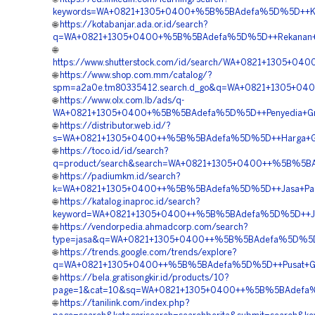
keywords=WA+0821+1305+0400+%5B%5BAdefa%5D%5D++Kontra
🌐
https://kotabanjar.ada.or.id/search?
q=WA+0821+1305+0400+%5B%5BAdefa%5D%5D++Rekanan+Perm
🌐
https://www.shutterstock.com/id/search/WA+0821+1305+0
🌐
https://www.shop.com.mm/catalog/?
spm=a2a0e.tm80335412.search.d_go&q=WA+0821+1305+040
🌐
https://www.olx.com.lb/ads/q-
WA+0821+1305+0400+%5B%5BAdefa%5D%5D++Penyedia+Grass+
🌐
https://distributor.web.id/?
s=WA+0821+1305+0400++%5B%5BAdefa%5D%5D++Harga+Grave
🌐
https://toco.id/id/search?
q=product/search&search=WA+0821+1305+0400++%5B%5BAde
🌐
https://padiumkm.id/search?
k=WA+0821+1305+0400++%5B%5BAdefa%5D%5D++Jasa+Pasang
🌐
https://katalog.inaproc.id/search?
keyword=WA+0821+1305+0400++%5B%5BAdefa%5D%5D++Jual+
🌐
https://vendorpedia.ahmadcorp.com/search?
type=jasa&q=WA+0821+1305+0400++%5B%5BAdefa%5D%5D++Ha
🌐
https://trends.google.com/trends/explore?
q=WA+0821+1305+0400++%5B%5BAdefa%5D%5D++Pusat+Grass
🌐
https://bela.gratisongkir.id/products/10?
page=1&cat=10&sq=WA+0821+1305+0400++%5B%5BAdefa%5D%5
🌐
https://tanilink.com/index.php?