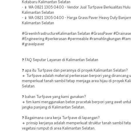
Kotabaru Kalimantan Selatan
- 📱 WA 0821 1305 0400 - Vendor Jual Turfpave Berkualitas Hulu
Kalimantan Selatan
- 📱 WA 0821 1305 0400 - Harga Grass Paver Heavy Duty Banjar
Kalimantan Selatan
#GreenInfrastructureKalimantan Selatan #GrassPaver #Drainase
#Engineering #perkerasan #permeable #ramahlingkungan #tam
#gravelpaver
❓ FAQ Seputar Layanan di Kalimantan Selatan
❓ apa itu Turfpave dan perannya di proyek Kalimantan Selatan?
🔹 Turfpave adalah material perkerasan berpori yang dirancang 
memperkuat tanah sambil tetap menjaga area hijau di proyek Ka
Selatan.
❓ bahan Turfpave yang kami gunakan?
🔹 tim kami menggunakan beton pracetak berpori yang awet unt
jangka panjang di Kalimantan Selatan.
❓ Bagaimana cara kerja Turfpave di lapangan?
🔹 prinsip kerjanya adalah memperkuat struktur tanah sambil te
vegetasi rumput di area Kalimantan Selatan.