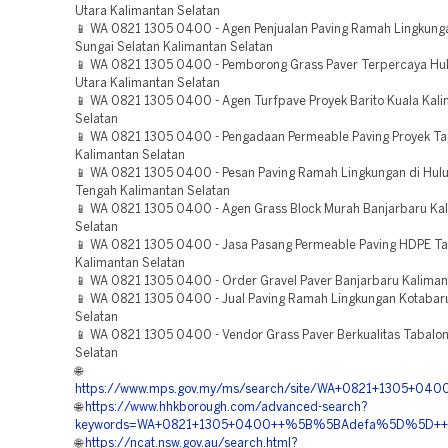
Utara Kalimantan Selatan
📱 WA 0821 1305 0400 - Agen Penjualan Paving Ramah Lingkung
Sungai Selatan Kalimantan Selatan
📱 WA 0821 1305 0400 - Pemborong Grass Paver Terpercaya Hul
Utara Kalimantan Selatan
📱 WA 0821 1305 0400 - Agen Turfpave Proyek Barito Kuala Kal
Selatan
📱 WA 0821 1305 0400 - Pengadaan Permeable Paving Proyek Ta
Kalimantan Selatan
📱 WA 0821 1305 0400 - Pesan Paving Ramah Lingkungan di Hulu
Tengah Kalimantan Selatan
📱 WA 0821 1305 0400 - Agen Grass Block Murah Banjarbaru Ka
Selatan
📱 WA 0821 1305 0400 - Jasa Pasang Permeable Paving HDPE 
Kalimantan Selatan
📱 WA 0821 1305 0400 - Order Gravel Paver Banjarbaru Kaliman
📱 WA 0821 1305 0400 - Jual Paving Ramah Lingkungan Kotabar
Selatan
📱 WA 0821 1305 0400 - Vendor Grass Paver Berkualitas Tabalo
Selatan
🌐
https://www.mps.gov.my/ms/search/site/WA+0821+1305+040
🌐
https://www.hhkborough.com/advanced-search?
keywords=WA+0821+1305+0400++%5B%5BAdefa%5D%5D++Biaya
🌐
https://ncat.nsw.gov.au/search.html?