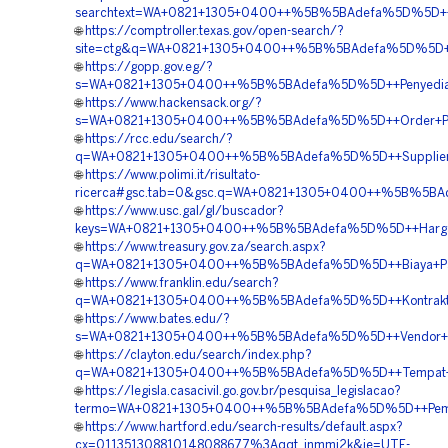
searchtext=WA+0821+1305+0400++%5B%5BAdefa%5D%5D++Vend
🌐
https://comptroller.texas.gov/open-search/?
site=ctg&q=WA+0821+1305+0400++%5B%5BAdefa%5D%5D++Sup
🌐
https://gopp.gov.eg/?
s=WA+0821+1305+0400++%5B%5BAdefa%5D%5D++Penyedia+Tur
🌐
https://www.hackensack.org/?
s=WA+0821+1305+0400++%5B%5BAdefa%5D%5D++Order+Paving
🌐
https://rcc.edu/search/?
q=WA+0821+1305+0400++%5B%5BAdefa%5D%5D++Supplier+Per
🌐
https://www.polimi.it/risultato-
ricerca#gsc.tab=0&gsc.q=WA+0821+1305+0400++%5B%5BAdef
🌐
https://www.usc.gal/gl/buscador?
keys=WA+0821+1305+0400++%5B%5BAdefa%5D%5D++Harga+Pen
🌐
https://www.treasury.gov.za/search.aspx?
q=WA+0821+1305+0400++%5B%5BAdefa%5D%5D++Biaya+Pasang
🌐
https://www.franklin.edu/search?
q=WA+0821+1305+0400++%5B%5BAdefa%5D%5D++Kontraktor+P
🌐
https://www.bates.edu/?
s=WA+0821+1305+0400++%5B%5BAdefa%5D%5D++Vendor+Pavi
🌐
https://clayton.edu/search/index.php?
q=WA+0821+1305+0400++%5B%5BAdefa%5D%5D++Tempat+Jual+
🌐
https://legisla.casacivil.go.gov.br/pesquisa_legislacao?
termo=WA+0821+1305+0400++%5B%5BAdefa%5D%5D++Pemboro
🌐
https://www.hartford.edu/search-results/default.aspx?
cx=011351308810148088677%3Aqqt_jnmmj2k&ie=UTF-