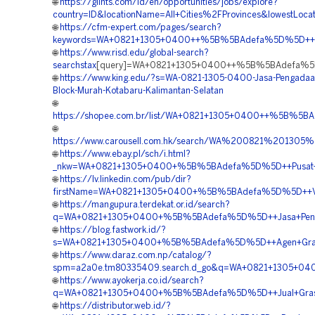
🌐
https://glints.com/id/en/opportunities/jobs/explore?
country=ID&locationName=All+Cities%2FProvinces&lowestLocat
🌐
https://cfm-expert.com/pages/search?
keywords=WA+0821+1305+0400++%5B%5BAdefa%5D%5D++Pusat
🌐
https://www.risd.edu/global-search?
searchstax
[query]=WA+0821+1305+0400++%5B%5BAdefa%5D%5
🌐
https://www.king.edu/?s=WA-0821-1305-0400-Jasa-Pengadaa
Block-Murah-Kotabaru-Kalimantan-Selatan
🌐
https://shopee.com.br/list/WA+0821+1305+0400++%5B%5BAd
🌐
https://www.carousell.com.hk/search/WA%200821%20130
🌐
https://www.ebay.pl/sch/i.html?
_nkw=WA+0821+1305+0400+%5B%5BAdefa%5D%5D++Pusat+Penj
🌐
https://lv.linkedin.com/pub/dir?
firstName=WA+0821+1305+0400+%5B%5BAdefa%5D%5D++Vendo
🌐
https://mangupura.terdekat.or.id/search?
q=WA+0821+1305+0400+%5B%5BAdefa%5D%5D++Jasa+Pengada
🌐
https://blog.fastwork.id/?
s=WA+0821+1305+0400+%5B%5BAdefa%5D%5D++Agen+Grass+P
🌐
https://www.daraz.com.np/catalog/?
spm=a2a0e.tm80335409.search.d_go&q=WA+0821+1305+0400
🌐
https://www.ayokerja.co.id/search?
q=WA+0821+1305+0400+%5B%5BAdefa%5D%5D++Jual+Grass+P
🌐
https://distributor.web.id/?