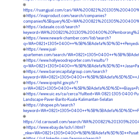
🌐
https://ruangjual.com/cari/WA%200821%201305%20040
🌐
https://inaproduct.com/search/companies?
companies%5Bquery%5D=WA%200821%201305%200400%20
🌐
https://adasale.co.id/search?
keyword=WA%200821%201305%200400%20Pemborong%20Pa
🌐
https://www.newark-chamber.com/list/search?
q=WA+0821+1305+0400++%5B%5BAdefa%5D%5D++Penyedia+Tur
🌐
https://www.jual-
apartemen.com/search/WA+0821+1305+0400++%5B%5BAdefa%
🌐
https://www.hollywoodreporter.com/results/?
q=WA+0821+1305+0400++%5B%5BAdefa%5D%5D++Jasa+Pasang+
🌐
https://www.baroncapitalgroup.com/search?
keyword=WA+0821+1305+0400++%5B%5BAdefa%5D%5D++Jasa+Pa
🌐
https://www.ipophil.gov.ph/?
s=WA+0821+1305+0400++%5B%5BAdefa%5D%5D++Biaya+Pasang
🌐
https://www.uic.es/ca/cerca?fulltext=WA-0821-1305-0400-Pus
Landscape-Paver-Barito-Kuala-Kalimantan-Selatan
🌐
https://shopee.ph/search?
keyword=WA+0821+1305+0400++%5B%5BAdefa%5D%5D++Penyed
🌐
https://id.carousell.com/search/WA%200821%201305%2
🌐
https://www.ebay.de/sch/i.html?
_nkw=WA+0821+1305+0400+%5B%5BAdefa%5D%5D++Pusat+Gra
🌐
https://cd.linkedin.com/learning/search?