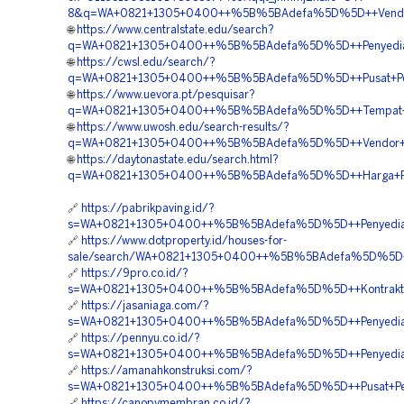
8&q=WA+0821+1305+0400++%5B%5BAdefa%5D%5D++Vendor+Gr
🌐
https://www.centralstate.edu/search?
q=WA+0821+1305+0400++%5B%5BAdefa%5D%5D++Penyedia+Gra
🌐
https://cwsl.edu/search/?
q=WA+0821+1305+0400++%5B%5BAdefa%5D%5D++Pusat+Penjual
🌐
https://www.uevora.pt/pesquisar?
q=WA+0821+1305+0400++%5B%5BAdefa%5D%5D++Tempat+Jual+
🌐
https://www.uwosh.edu/search-results/?
q=WA+0821+1305+0400++%5B%5BAdefa%5D%5D++Vendor+Perm
🌐
https://daytonastate.edu/search.html?
q=WA+0821+1305+0400++%5B%5BAdefa%5D%5D++Harga+Penga
🔗
https://pabrikpaving.id/?
s=WA+0821+1305+0400++%5B%5BAdefa%5D%5D++Penyedia+Pav
🔗
https://www.dotproperty.id/houses-for-
sale/search/WA+0821+1305+0400++%5B%5BAdefa%5D%5D++Bi
🔗
https://9pro.co.id/?
s=WA+0821+1305+0400++%5B%5BAdefa%5D%5D++Kontraktor+Pe
🔗
https://jasaniaga.com/?
s=WA+0821+1305+0400++%5B%5BAdefa%5D%5D++Penyedia+Gr
🔗
https://pennyu.co.id/?
s=WA+0821+1305+0400++%5B%5BAdefa%5D%5D++Penyedia+Per
🔗
https://amanahkonstruksi.com/?
s=WA+0821+1305+0400++%5B%5BAdefa%5D%5D++Pusat+Penjua
🔗
https://canopymembran.co.id/?