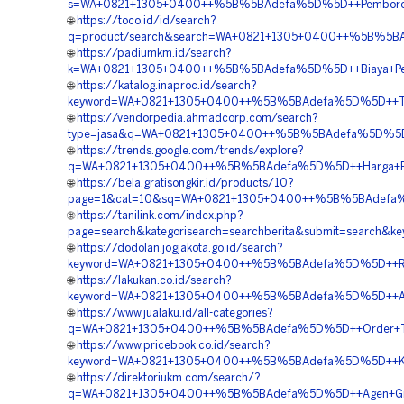
s=WA+0821+1305+0400++%5B%5BAdefa%5D%5D++Pemborong+Pa
🌐
https://toco.id/id/search?
q=product/search&search=WA+0821+1305+0400++%5B%5BAdef
🌐
https://padiumkm.id/search?
k=WA+0821+1305+0400++%5B%5BAdefa%5D%5D++Biaya+Pemasa
🌐
https://katalog.inaproc.id/search?
keyword=WA+0821+1305+0400++%5B%5BAdefa%5D%5D++Tempa
🌐
https://vendorpedia.ahmadcorp.com/search?
type=jasa&q=WA+0821+1305+0400++%5B%5BAdefa%5D%5D++Ha
🌐
https://trends.google.com/trends/explore?
q=WA+0821+1305+0400++%5B%5BAdefa%5D%5D++Harga+Permea
🌐
https://bela.gratisongkir.id/products/10?
page=1&cat=10&sq=WA+0821+1305+0400++%5B%5BAdefa%5D%5
🌐
https://tanilink.com/index.php?
page=search&kategorisearch=searchberita&submit=search&
🌐
https://dodolan.jogjakota.go.id/search?
keyword=WA+0821+1305+0400++%5B%5BAdefa%5D%5D++Rekan
🌐
https://lakukan.co.id/search?
keyword=WA+0821+1305+0400++%5B%5BAdefa%5D%5D++Agen+G
🌐
https://www.jualaku.id/all-categories?
q=WA+0821+1305+0400++%5B%5BAdefa%5D%5D++Order+Turfpa
🌐
https://www.pricebook.co.id/search?
keyword=WA+0821+1305+0400++%5B%5BAdefa%5D%5D++Kontra
🌐
https://direktoriukm.com/search/?
q=WA+0821+1305+0400++%5B%5BAdefa%5D%5D++Agen+Grass+