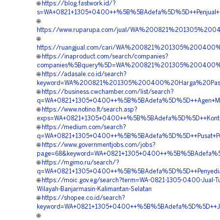
🌐
https://blog.fastwork.id/?
s=WA+0821+1305+0400++%5B%5BAdefa%5D%5D++Penjual+Gras
🌐
https://www.ruparupa.com/jual/WA%200821%201305%20
🌐
https://ruangjual.com/cari/WA%200821%201305%200400
🌐
https://inaproduct.com/search/companies?
companies%5Bquery%5D=WA%200821%201305%200400%20
🌐
https://adasale.co.id/search?
keyword=WA%200821%201305%200400%20Harga%20Pasan
🌐
https://business.cwchamber.com/list/search?
q=WA+0821+1305+0400++%5B%5BAdefa%5D%5D++Agen+Materi
🌐
https://www.notino.lt/search.asp?
exps=WA+0821+1305+0400++%5B%5BAdefa%5D%5D++Kontrakto
🌐
https://medium.com/search?
q=WA+0821+1305+0400++%5B%5BAdefa%5D%5D++Pusat+Penjua
🌐
https://www.governmentjobs.com/jobs?
page=68&keyword=WA+0821+1305+0400++%5B%5BAdefa%5D%5
🌐
https://mgimo.ru/search/?
q=WA+0821+1305+0400++%5B%5BAdefa%5D%5D++Penyedia+Gra
🌐
https://moic.gov.eg/search?term=WA-0821-1305-0400-Jual-T
Wilayah-Banjarmasin-Kalimantan-Selatan
🌐
https://shopee.co.id/search?
keyword=WA+0821+1305+0400++%5B%5BAdefa%5D%5D++Jasa+
🌐