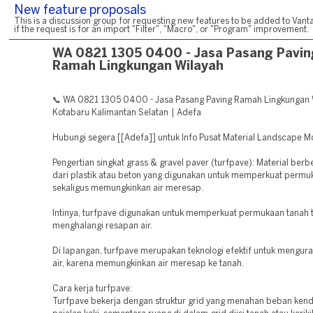
New feature proposals
This is a discussion group for requesting new features to be added to Vanta
if the request is for an import "Filter", "Macro", or "Program" improvement.
WA 0821 1305 0400 - Jasa Pasang Pavin
Ramah Lingkungan Wilayah
📞 WA 0821 1305 0400 - Jasa Pasang Paving Ramah Lingkungan 
Kotabaru Kalimantan Selatan | Adefa
Hubungi segera [[Adefa]] untuk Info Pusat Material Landscape 
Pengertian singkat grass & gravel paver (turfpave): Material berb
dari plastik atau beton yang digunakan untuk memperkuat permu
sekaligus memungkinkan air meresap.
Intinya, turfpave digunakan untuk memperkuat permukaan tanah 
menghalangi resapan air.
Di lapangan, turfpave merupakan teknologi efektif untuk mengur
air, karena memungkinkan air meresap ke tanah.
Cara kerja turfpave:
Turfpave bekerja dengan struktur grid yang menahan beban ken