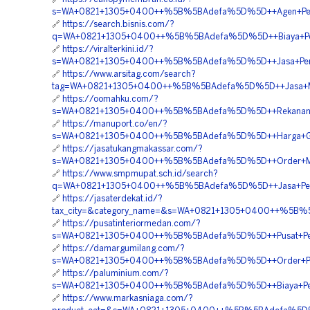
s=WA+0821+1305+0400++%5B%5BAdefa%5D%5D++Agen+Penjual
🔗
https://search.bisnis.com/?
q=WA+0821+1305+0400++%5B%5BAdefa%5D%5D++Biaya+Penga
🔗
https://viralterkini.id/?
s=WA+0821+1305+0400++%5B%5BAdefa%5D%5D++Jasa+Pengada
🔗
https://www.arsitag.com/search?
tag=WA+0821+1305+0400++%5B%5BAdefa%5D%5D++Jasa+Mater
🔗
https://oomahku.com/?
s=WA+0821+1305+0400++%5B%5BAdefa%5D%5D++Rekanan+Mat
🔗
https://manuport.co/en/?
s=WA+0821+1305+0400++%5B%5BAdefa%5D%5D++Harga+Grass
🔗
https://jasatukangmakassar.com/?
s=WA+0821+1305+0400++%5B%5BAdefa%5D%5D++Order+Materi
🔗
https://www.smpmupat.sch.id/search?
q=WA+0821+1305+0400++%5B%5BAdefa%5D%5D++Jasa+Pemasan
🔗
https://jasaterdekat.id/?
tax_city=&category_name=&s=WA+0821+1305+0400++%5B%5B
🔗
https://pusatinteriormedan.com/?
s=WA+0821+1305+0400++%5B%5BAdefa%5D%5D++Pusat+Penjual
🔗
https://damargumilang.com/?
s=WA+0821+1305+0400++%5B%5BAdefa%5D%5D++Order+Pavin
🔗
https://paluminium.com/?
s=WA+0821+1305+0400++%5B%5BAdefa%5D%5D++Biaya+Penga
🔗
https://www.markasniaga.com/?