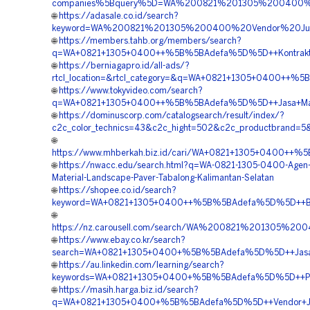
companies%5Bquery%5D=WA%200821%201305%200400%20H
🌐
https://adasale.co.id/search?
keyword=WA%200821%201305%200400%20Vendor%20Jual%
🌐
https://members.tahb.org/members/search?
q=WA+0821+1305+0400++%5B%5BAdefa%5D%5D++Kontraktor+P
🌐
https://berniagapro.id/all-ads/?
rtcl_location=&rtcl_category=&q=WA+0821+1305+0400++%5B
🌐
https://www.tokyvideo.com/search?
q=WA+0821+1305+0400++%5B%5BAdefa%5D%5D++Jasa+Materia
🌐
https://dominuscorp.com/catalogsearch/result/index/?
c2c_color_technics=43&c2c_hight=502&c2c_productbrand
🌐
https://www.mhberkah.biz.id/cari/WA+0821+1305+0400++%
🌐
https://nwacc.edu/search.html?q=WA-0821-1305-0400-Agen-
Material-Landscape-Paver-Tabalong-Kalimantan-Selatan
🌐
https://shopee.co.id/search?
keyword=WA+0821+1305+0400++%5B%5BAdefa%5D%5D++Biaya+
🌐
https://nz.carousell.com/search/WA%200821%201305%2
🌐
https://www.ebay.co.kr/search?
search=WA+0821+1305+0400+%5B%5BAdefa%5D%5D++Jasa+Pa
🌐
https://au.linkedin.com/learning/search?
keywords=WA+0821+1305+0400+%5B%5BAdefa%5D%5D++Pusat+
🌐
https://masih.harga.biz.id/search?
q=WA+0821+1305+0400+%5B%5BAdefa%5D%5D++Vendor+Jual+M