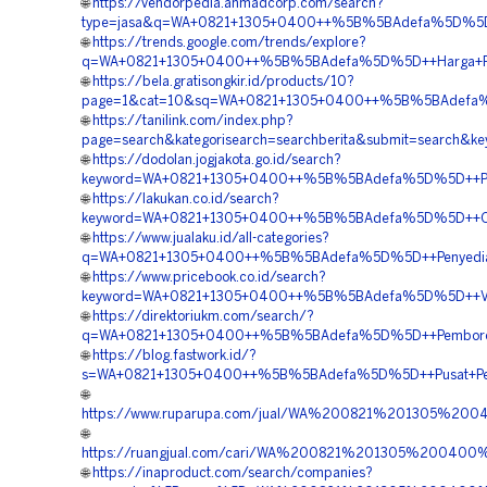
🌐
https://vendorpedia.ahmadcorp.com/search?
type=jasa&q=WA+0821+1305+0400++%5B%5BAdefa%5D%5D++Bi
🌐
https://trends.google.com/trends/explore?
q=WA+0821+1305+0400++%5B%5BAdefa%5D%5D++Harga+Pasan
🌐
https://bela.gratisongkir.id/products/10?
page=1&cat=10&sq=WA+0821+1305+0400++%5B%5BAdefa%5D%
🌐
https://tanilink.com/index.php?
page=search&kategorisearch=searchberita&submit=search
🌐
https://dodolan.jogjakota.go.id/search?
keyword=WA+0821+1305+0400++%5B%5BAdefa%5D%5D++Pembo
🌐
https://lakukan.co.id/search?
keyword=WA+0821+1305+0400++%5B%5BAdefa%5D%5D++Order
🌐
https://www.jualaku.id/all-categories?
q=WA+0821+1305+0400++%5B%5BAdefa%5D%5D++Penyedia+Pa
🌐
https://www.pricebook.co.id/search?
keyword=WA+0821+1305+0400++%5B%5BAdefa%5D%5D++Vendor
🌐
https://direktoriukm.com/search/?
q=WA+0821+1305+0400++%5B%5BAdefa%5D%5D++Pemborong+G
🌐
https://blog.fastwork.id/?
s=WA+0821+1305+0400++%5B%5BAdefa%5D%5D++Pusat+Penga
🌐
https://www.ruparupa.com/jual/WA%200821%201305%200
🌐
https://ruangjual.com/cari/WA%200821%201305%20040
🌐
https://inaproduct.com/search/companies?