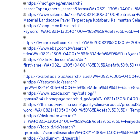
🌐
https://mof.gov.eg/en/search?
searchType=general_search&term=WA+0821+1305+0400++%5B
🌐
https://www.salem.edu/?s=WA-0821-1305-0400-Kontraktor-P
Material-Landscape-Paver-Terpercaya-Kotabaru-Kalimantan-Sela
🌐
https://shopee.co.th/search?
keyword=WA+0821+1305+0400++%5B%5BAdefa%5D%5D++Harga+
🌐
https://tw.carousell.com/search/WA%200821%201305%2
🌐
https://www.ebay.com.tw/search?
title=WA+0821+1305+0400+%5B%5BAdefa%5D%5D++Agen+Penjua
🌐
https://sk.linkedin.com/pub/dir?
firstName=WA+0821+1305+0400+%5B%5BAdefa%5D%5D++Vendo
🌐
https://oksibil.ada.or.id/search/label/WA+0821+1305+040
🌐
https://fastwork.id/search?
q=WA+0821+1305+0400+%5B%5BAdefa%5D%5D++Jual+Grass+P
🌐
https://www.lazada.com.my/catalog/?
spm=a2o4k.homepage.search.d_go&q=WA+0821+1305+0400+%
🌐
https://th.made-in-china.com/quality-china-product/productS
word=WA+0821+1305+0400+%5B%5BAdefa%5D%5D++Tempat+Jua
🌐
https://distributor.web.id/?
s=WA+0821+1305+0400++%5B%5BAdefa%5D%5D++Penyedia+Gra
🌐
https://toco.id/id/search?
q=product/search&search=WA+0821+1305+0400++%5B%5BAdef
🌐
https://padiumkm.id/search?