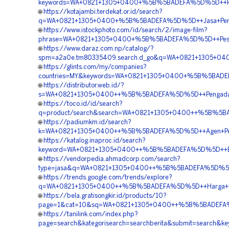
keywords=WA+0821+1305+0400+%5B%5BADEFA%5D%5D++Reka
🌐
https://kotajambi.terdekat.or.id/search?
q=WA+0821+1305+0400+%5B%5BADEFA%5D%5D++Jasa+Peng
🌐
https://www.istockphoto.com/id/search/2/image-film?
phrase=WA+0821+1305+0400+%5B%5BADEFA%5D%5D++Pesan+M
🌐
https://www.daraz.com.np/catalog/?
spm=a2a0e.tm80335409.search.d_go&q=WA+0821+1305+04
🌐
https://glints.com/my/companies?
countries=MY&keywords=WA+0821+1305+0400+%5B%5BADEF
🌐
https://distributor.web.id/?
s=WA+0821+1305+0400++%5B%5BADEFA%5D%5D++Pengadaa
🌐
https://toco.id/id/search?
q=product/search&search=WA+0821+1305+0400++%5B%5BADE
🌐
https://padiumkm.id/search?
k=WA+0821+1305+0400++%5B%5BADEFA%5D%5D++Agen+Penj
🌐
https://katalog.inaproc.id/search?
keyword=WA+0821+1305+0400++%5B%5BADEFA%5D%5D++Bia
🌐
https://vendorpedia.ahmadcorp.com/search?
type=jasa&q=WA+0821+1305+0400++%5B%5BADEFA%5D%5D++B
🌐
https://trends.google.com/trends/explore?
q=WA+0821+1305+0400++%5B%5BADEFA%5D%5D++Harga+Pasan
🌐
https://bela.gratisongkir.id/products/10?
page=1&cat=10&sq=WA+0821+1305+0400++%5B%5BADEFA%5D
🌐
https://tanilink.com/index.php?
page=search&kategorisearch=searchberita&submit=sear