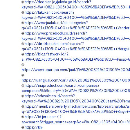
🌐
https://dodolan.jogjakota.go.id/search?
keyword=WA+0821+1305+0400++%5B%5BADEFA%5D%5D++Ha
🌐
https://lakukan.co.id/search?
keyword=WA+0821+1305+0400++%5B%5BADEFA%5D%5D++Jasa+
🌐
https://www.jualaku.id/all-categories?
q=WA+0821+1305+0400++%5B%5BADEFA%5D%5D++Vendor+Jual
🌐
https://www.pricebook.co.id/search?
keyword=WA+0821+1305+0400++%5B%5BADEFA%5D%5D++Ja
🌐
https://direktoriukm.com/search/?
q=WA+0821+1305+0400++%5B%5BADEFA%5D%5D++Harga+EP
🌐
https://blog.fastwork.id/?
s=WA+0821+1305+0400++%5B%5BADEFA%5D%5D++Pusat+Geofo
🌐
https://www.ruparupa.com/jual/WA%200821%201305%
🌐
https://ruangjual.com/cari/WA%200821%201305%2004
🌐
https://inaproduct.com/search/companies?
companies%5Bquery%5D=WA%200821%201305%200400%2
🌐
https://adasale.co.id/search?
keyword=WA%200821%201305%200400%20Jasa%20Pemas
🌐
https://members.beverlyhillschamber.com/list/searchalpha/a
q=WA+0821+1305+0400++%5B%5BADEFA%5D%5D++Biaya+Pem
🌐
https://id.jora.com/j?
sp=search&trigger_source=serp&q=WA+0821+1305+0400++%5
🌐
https://kn-