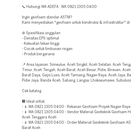
📞 Hubungi WA ADEFA : WA 0821 1305 0400
Ingin geofoam standar ASTM?
Kami menyediakan *geofoam untuk konstruksi & infrastruktur* di
⚙️ Spesifikasi unggulan:
- Densitas EPS optimal
- Kekuatan tekan tinggi
- Cocok untuk timbunan ringan
- Produk bergaransi
📍 Area layanan: Simeulue, Aceh Singkil, Aceh Selatan, Aceh Teng
Timur, Aceh Tengah, Aceh Barat, Aceh Besar, Pidie, Bireuen, Aceh
Barat Daya, Gayo Lues, Aceh Tamiang, Nagan Raya, Aceh Jaya, Be
Pidie Jaya, Banda Aceh, Sabang, Langsa, Lhokseumawe, Subulus
Cek katalog
🏢 Ideal untuk:
- 📱 WA 0821 1305 0400 - Rekanan Geofoam Proyek Nagan Raya
- 📱 WA 0821 1305 0400 - Vendor Material Geoteknik Geofoam H
Aceh Tenggara Aceh
- 📱 WA 0821 1305 0400 - Order Material Geoteknik Geofoam A
Barat Aceh