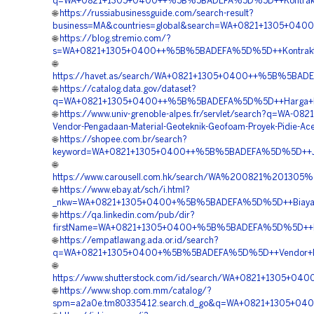
q=WA+0821+1305+0400++%5B%5BADEFA%5D%5D++Kontraktor+Pe
🌐
https://russiabusinessguide.com/search-result?
business=MA&countries=global&search=WA+0821+1305+0400
🌐
https://blog.stremio.com/?
s=WA+0821+1305+0400++%5B%5BADEFA%5D%5D++Kontraktor
🌐
https://havet.as/search/WA+0821+1305+0400++%5B%5BADE
🌐
https://catalog.data.gov/dataset?
q=WA+0821+1305+0400++%5B%5BADEFA%5D%5D++Harga+Pas
🌐
https://www.univ-grenoble-alpes.fr/servlet/search?q=WA-08
Vendor-Pengadaan-Material-Geoteknik-Geofoam-Proyek-Pidie-Ac
🌐
https://shopee.com.br/search?
keyword=WA+0821+1305+0400++%5B%5BADEFA%5D%5D++Jas
🌐
https://www.carousell.com.hk/search/WA%200821%201
🌐
https://www.ebay.at/sch/i.html?
_nkw=WA+0821+1305+0400+%5B%5BADEFA%5D%5D++Biaya+Pe
🌐
https://qa.linkedin.com/pub/dir?
firstName=WA+0821+1305+0400+%5B%5BADEFA%5D%5D++Pus
🌐
https://empatlawang.ada.or.id/search?
q=WA+0821+1305+0400+%5B%5BADEFA%5D%5D++Vendor+Peng
🌐
https://www.shutterstock.com/id/search/WA+0821+1305+
🌐
https://www.shop.com.mm/catalog/?
spm=a2a0e.tm80335412.search.d_go&q=WA+0821+1305+04