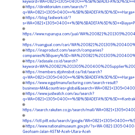
keyword=WA+0821+1305+0400++%5B%5BADEFA%5D%5D++Pesa
🌐
https://direktoriukm.com/search/?
q=WA+0821+1305+0400++%5B%5BADEFA%5D%5D++Harga+Pas
🌐
https://blog.fastwork.id/?
s=WA+0821+1305+0400++%5B%5BADEFA%5D%5D++Biaya+Pen
🌐
https://www.ruparupa.com/jual/WA%200821%201305%20
🌐
https://ruangjual.com/cari/WA%200821%201305%2004
🌐
https://inaproduct.com/search/companies?
companies%5Bquery%5D=WA%200821%201305%200400%
🌐
https://adasale.co.id/search?
keyword=WA%200821%201305%200400%20Supplier%20
🌐
https://members.stjohnsbot.ca/list/search?
q=WA+0821+1305+0400++%5B%5BADEFA%5D%5D++Harga+Ge
🌐
https://www.egyptmanufacturing.com/search-result?
business=MA&countries=global&search=WA+0821+1305+040
🌐
https://www.justwatch.com/au/search?
q=WA+0821+1305+0400++%5B%5BADEFA%5D%5D++Kontraktor
🌐
https://search.rakuten.co.jp/search/mall/WA+0821+130
🌐
https://lctl.pitt.edu/search/google/WA+0821+1305+0400
🌐
https://www.nationalmuseum.gov.ph/?s=WA-0821-1305-0400-V
Geofoam-Jalan-ASTM-Aceh-Utara-Aceh