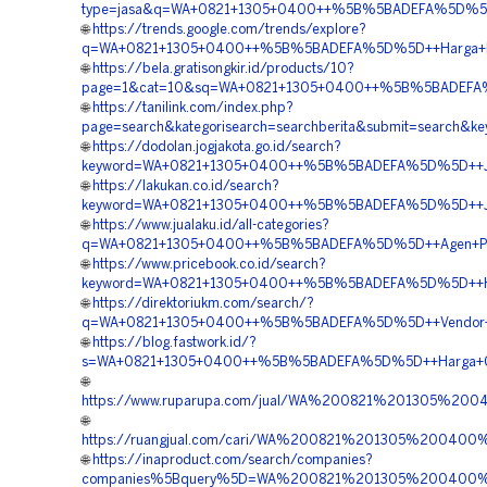
type=jasa&q=WA+0821+1305+0400++%5B%5BADEFA%5D%5D+
🌐
https://trends.google.com/trends/explore?
q=WA+0821+1305+0400++%5B%5BADEFA%5D%5D++Harga+Pe
🌐
https://bela.gratisongkir.id/products/10?
page=1&cat=10&sq=WA+0821+1305+0400++%5B%5BADEFA%5D
🌐
https://tanilink.com/index.php?
page=search&kategorisearch=searchberita&submit=search
🌐
https://dodolan.jogjakota.go.id/search?
keyword=WA+0821+1305+0400++%5B%5BADEFA%5D%5D++Jasa+
🌐
https://lakukan.co.id/search?
keyword=WA+0821+1305+0400++%5B%5BADEFA%5D%5D++Jasa+
🌐
https://www.jualaku.id/all-categories?
q=WA+0821+1305+0400++%5B%5BADEFA%5D%5D++Agen+Penj
🌐
https://www.pricebook.co.id/search?
keyword=WA+0821+1305+0400++%5B%5BADEFA%5D%5D++Harg
🌐
https://direktoriukm.com/search/?
q=WA+0821+1305+0400++%5B%5BADEFA%5D%5D++Vendor+Pen
🌐
https://blog.fastwork.id/?
s=WA+0821+1305+0400++%5B%5BADEFA%5D%5D++Harga+Ge
🌐
https://www.ruparupa.com/jual/WA%200821%201305%20
🌐
https://ruangjual.com/cari/WA%200821%201305%20040
🌐
https://inaproduct.com/search/companies?
companies%5Bquery%5D=WA%200821%201305%200400%2