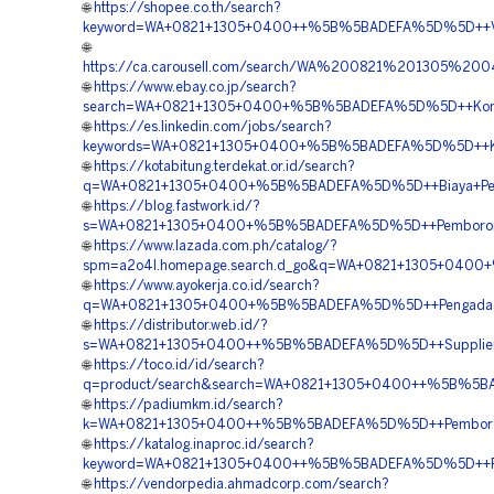
🌐
https://shopee.co.th/search?
keyword=WA+0821+1305+0400++%5B%5BADEFA%5D%5D++Ve
🌐
https://ca.carousell.com/search/WA%200821%201305
🌐
https://www.ebay.co.jp/search?
search=WA+0821+1305+0400+%5B%5BADEFA%5D%5D++Kontra
🌐
https://es.linkedin.com/jobs/search?
keywords=WA+0821+1305+0400+%5B%5BADEFA%5D%5D++Kont
🌐
https://kotabitung.terdekat.or.id/search?
q=WA+0821+1305+0400+%5B%5BADEFA%5D%5D++Biaya+Pema
🌐
https://blog.fastwork.id/?
s=WA+0821+1305+0400+%5B%5BADEFA%5D%5D++Pemborong+Ma
🌐
https://www.lazada.com.ph/catalog/?
spm=a2o4l.homepage.search.d_go&q=WA+0821+1305+0400+%
🌐
https://www.ayokerja.co.id/search?
q=WA+0821+1305+0400+%5B%5BADEFA%5D%5D++Pengadaan+M
🌐
https://distributor.web.id/?
s=WA+0821+1305+0400++%5B%5BADEFA%5D%5D++Supplier+G
🌐
https://toco.id/id/search?
q=product/search&search=WA+0821+1305+0400++%5B%5BAD
🌐
https://padiumkm.id/search?
k=WA+0821+1305+0400++%5B%5BADEFA%5D%5D++Pemborong
🌐
https://katalog.inaproc.id/search?
keyword=WA+0821+1305+0400++%5B%5BADEFA%5D%5D++Pusa
🌐
https://vendorpedia.ahmadcorp.com/search?