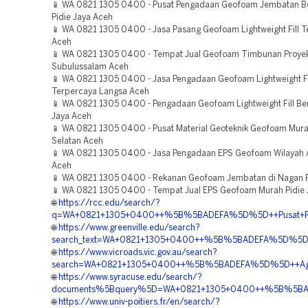
📱 WA 0821 1305 0400 - Pusat Pengadaan Geofoam Jembatan Be
Pidie Jaya Aceh
📱 WA 0821 1305 0400 - Jasa Pasang Geofoam Lightweight Fill Te
Aceh
📱 WA 0821 1305 0400 - Tempat Jual Geofoam Timbunan Proye
Subulussalam Aceh
📱 WA 0821 1305 0400 - Jasa Pengadaan Geofoam Lightweight Fi
Terpercaya Langsa Aceh
📱 WA 0821 1305 0400 - Pengadaan Geofoam Lightweight Fill Berk
Jaya Aceh
📱 WA 0821 1305 0400 - Pusat Material Geoteknik Geofoam Mur
Selatan Aceh
📱 WA 0821 1305 0400 - Jasa Pengadaan EPS Geofoam Wilayah 
Aceh
📱 WA 0821 1305 0400 - Rekanan Geofoam Jembatan di Nagan 
📱 WA 0821 1305 0400 - Tempat Jual EPS Geofoam Murah Pidie 
🌐
https://rcc.edu/search/?
q=WA+0821+1305+0400++%5B%5BADEFA%5D%5D++Pusat+Pen
🌐
https://www.greenville.edu/search?
search_text=WA+0821+1305+0400++%5B%5BADEFA%5D%5D++
🌐
https://www.vicroads.vic.gov.au/search?
search=WA+0821+1305+0400++%5B%5BADEFA%5D%5D++Agen+P
🌐
https://www.syracuse.edu/search/?
documents%5Bquery%5D=WA+0821+1305+0400++%5B%5BAD
🌐
https://www.univ-poitiers.fr/en/search/?