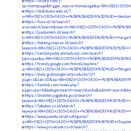
🌐
https://id.jora.com/j?
sp=homepage&trigger_source=homepage&q=WA+0821+1305+
🌐
https://distributor.web.id/?
s=WA+0821+1305+0400++%5B%5BADEFA%5D%5D++Vendor+Pe
🌐
https://toco.id/id/search?
q=product/search&search=WA+0821+1305+0400++%5B%5BA
🌐
https://padiumkm.id/search?
k=WA+0821+1305+0400++%5B%5BADEFA%5D%5D++Harga+Pasan
🌐
https://katalog.inaproc.id/search?
keyword=WA+0821+1305+0400++%5B%5BADEFA%5D%5D++Vendor
🌐
https://vendorpedia.ahmadcorp.com/search?
type=jasa&q=WA+0821+1305+0400++%5B%5BADEFA%5D%5D+
🌐
https://trends.google.com/trends/explore?
q=WA+0821+1305+0400++%5B%5BADEFA%5D%5D++Pengadaan
🌐
https://bela.gratisongkir.id/products/10?
page=1&cat=10&sq=WA+0821+1305+0400++%5B%5BADEFA%5D
🌐
https://tanilink.com/index.php?
page=search&kategorisearch=searchberita&submit=searc
🌐
https://dodolan.jogjakota.go.id/search?
keyword=WA+0821+1305+0400++%5B%5BADEFA%5D%5D++Jas
🌐
https://lakukan.co.id/search?
keyword=WA+0821+1305+0400++%5B%5BADEFA%5D%5D++Vend
🌐
https://www.jualaku.id/all-categories?
q=WA+0821+1305+0400++%5B%5BADEFA%5D%5D++Supplier+
🌐
https://www.pricebook.co.id/search?