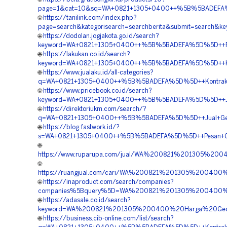
page=1&cat=10&sq=WA+0821+1305+0400++%5B%5BADEFA%5
🌐
https://tanilink.com/index.php?
page=search&kategorisearch=searchberita&submit=searc
🌐
https://dodolan.jogjakota.go.id/search?
keyword=WA+0821+1305+0400++%5B%5BADEFA%5D%5D++Penj
🌐
https://lakukan.co.id/search?
keyword=WA+0821+1305+0400++%5B%5BADEFA%5D%5D++Kont
🌐
https://www.jualaku.id/all-categories?
q=WA+0821+1305+0400++%5B%5BADEFA%5D%5D++Kontrakto
🌐
https://www.pricebook.co.id/search?
keyword=WA+0821+1305+0400++%5B%5BADEFA%5D%5D++Jasa
🌐
https://direktoriukm.com/search/?
q=WA+0821+1305+0400++%5B%5BADEFA%5D%5D++Jual+Geo
🌐
https://blog.fastwork.id/?
s=WA+0821+1305+0400++%5B%5BADEFA%5D%5D++Pesan+Ge
🌐
https://www.ruparupa.com/jual/WA%200821%201305%2
🌐
https://ruangjual.com/cari/WA%200821%201305%20040
🌐
https://inaproduct.com/search/companies?
companies%5Bquery%5D=WA%200821%201305%200400%2
🌐
https://adasale.co.id/search?
keyword=WA%200821%201305%200400%20Harga%20Geof
🌐
https://business.cib-online.com/list/search?