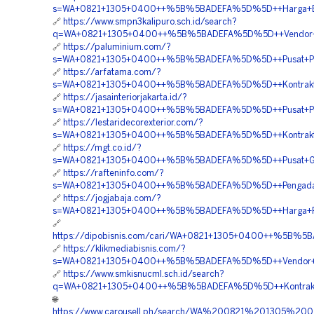
s=WA+0821+1305+0400++%5B%5BADEFA%5D%5D++Harga+EPS
🔗
https://www.smpn3kalipuro.sch.id/search?
q=WA+0821+1305+0400++%5B%5BADEFA%5D%5D++Vendor+Pe
🔗
https://paluminium.com/?
s=WA+0821+1305+0400++%5B%5BADEFA%5D%5D++Pusat+Pe
🔗
https://arfatama.com/?
s=WA+0821+1305+0400++%5B%5BADEFA%5D%5D++Kontraktor+
🔗
https://jasainteriorjakarta.id/?
s=WA+0821+1305+0400++%5B%5BADEFA%5D%5D++Pusat+Pen
🔗
https://lestaridecorexterior.com/?
s=WA+0821+1305+0400++%5B%5BADEFA%5D%5D++Kontraktor+
🔗
https://mgt.co.id/?
s=WA+0821+1305+0400++%5B%5BADEFA%5D%5D++Pusat+Ge
🔗
https://rafteninfo.com/?
s=WA+0821+1305+0400++%5B%5BADEFA%5D%5D++Pengadaan
🔗
https://jogjabaja.com/?
s=WA+0821+1305+0400++%5B%5BADEFA%5D%5D++Harga+Pas
🔗
https://dipobisnis.com/cari/WA+0821+1305+0400++%5B%5B
🔗
https://klikmediabisnis.com/?
s=WA+0821+1305+0400++%5B%5BADEFA%5D%5D++Vendor+Pe
🔗
https://www.smkisnucml.sch.id/search?
q=WA+0821+1305+0400++%5B%5BADEFA%5D%5D++Kontrakto
🌐
https://www.carousell.ph/search/WA%200821%201305%