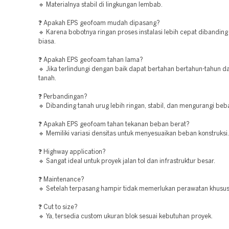
🔹 Materialnya stabil di lingkungan lembab.
❓ Apakah EPS geofoam mudah dipasang?
🔹 Karena bobotnya ringan proses instalasi lebih cepat dibandin
biasa.
❓ Apakah EPS geofoam tahan lama?
🔹 Jika terlindungi dengan baik dapat bertahan bertahun-tahun d
tanah.
❓ Perbandingan?
🔹 Dibanding tanah urug lebih ringan, stabil, dan mengurangi beba
❓ Apakah EPS geofoam tahan tekanan beban berat?
🔹 Memiliki variasi densitas untuk menyesuaikan beban konstruksi.
❓ Highway application?
🔹 Sangat ideal untuk proyek jalan tol dan infrastruktur besar.
❓ Maintenance?
🔹 Setelah terpasang hampir tidak memerlukan perawatan khusus
❓ Cut to size?
🔹 Ya, tersedia custom ukuran blok sesuai kebutuhan proyek.