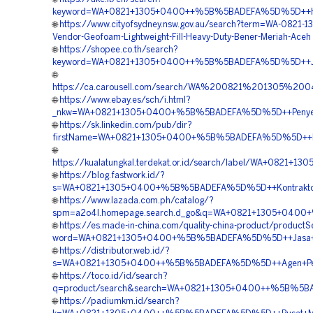
keyword=WA+0821+1305+0400++%5B%5BADEFA%5D%5D++Har
🌐
https://www.cityofsydney.nsw.gov.au/search?term=WA-0821-
Vendor-Geofoam-Lightweight-Fill-Heavy-Duty-Bener-Meriah-Aceh
🌐
https://shopee.co.th/search?
keyword=WA+0821+1305+0400++%5B%5BADEFA%5D%5D++Jas
🌐
https://ca.carousell.com/search/WA%200821%201305
🌐
https://www.ebay.es/sch/i.html?
_nkw=WA+0821+1305+0400+%5B%5BADEFA%5D%5D++Penyed
🌐
https://sk.linkedin.com/pub/dir?
firstName=WA+0821+1305+0400+%5B%5BADEFA%5D%5D++Har
🌐
https://kualatungkal.terdekat.or.id/search/label/WA+0
🌐
https://blog.fastwork.id/?
s=WA+0821+1305+0400+%5B%5BADEFA%5D%5D++Kontraktor+
🌐
https://www.lazada.com.ph/catalog/?
spm=a2o4l.homepage.search.d_go&q=WA+0821+1305+040
🌐
https://es.made-in-china.com/quality-china-product/product
word=WA+0821+1305+0400+%5B%5BADEFA%5D%5D++Jasa+P
🌐
https://distributor.web.id/?
s=WA+0821+1305+0400++%5B%5BADEFA%5D%5D++Agen+Penjual
🌐
https://toco.id/id/search?
q=product/search&search=WA+0821+1305+0400++%5B%5BA
🌐
https://padiumkm.id/search?