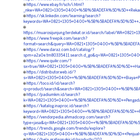
🌐
https://www.ebay.fr/sch/i.html?
_nkw=WA+0821+1305+0400+%5B%5BADEFA%5D%5D++Rekana
🌐
https://sk.linkedin.com/learning/search?
keywords=WA+0821+1305+0400+%5B%5BADEFA%5D%5D++Jasa
🌐
https://muarosijunjung.terdekat.or.id/search/label/WA+
🌐
https://www.freepik.com/search?
format=search&query=WA+0821+1305+0400+%5B%5BADEFA%5D%
🌐
https://www.daraz.com.bd/catalog/?
spm=a2a0e.tm80335411.search.d_go&q=WA+0821+1305+040
🌐
https://www.quikr.com/?
sx=true/WA+0821+1305+0400+%5B%5BADEFA%5D%5D++Harga
🌐
https://distributor.web.id/?
s=WA+0821+1305+0400++%5B%5BADEFA%5D%5D++Biaya+Pasa
🌐
https://toco.id/id/search?
q=product/search&search=WA+0821+1305+0400++%5B%5BA
🌐
https://padiumkm.id/search?
k=WA+0821+1305+0400++%5B%5BADEFA%5D%5D++Pengadaan+G
🌐
https://katalog.inaproc.id/search?
keyword=WA+0821+1305+0400++%5B%5BADEFA%5D%5D++Pen
🌐
https://vendorpedia.ahmadcorp.com/search?
type=jasa&q=WA+0821+1305+0400++%5B%5BADEFA%5D%5D+
🌐
https://trends.google.com/trends/explore?
q=WA+0821+1305+0400++%5B%5BADEFA%5D%5D++Penjual+G
🌐
https://bela.gratisongkir.id/products/10?