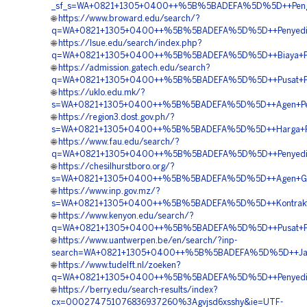
_sf_s=WA+0821+1305+0400++%5B%5BADEFA%5D%5D++Pengad
🌐
https://www.broward.edu/search/?
q=WA+0821+1305+0400++%5B%5BADEFA%5D%5D++Penyedia+
🌐
https://lsue.edu/search/index.php?
q=WA+0821+1305+0400++%5B%5BADEFA%5D%5D++Biaya+Pem
🌐
https://admission.gatech.edu/search?
q=WA+0821+1305+0400++%5B%5BADEFA%5D%5D++Pusat+Penga
🌐
https://uklo.edu.mk/?
s=WA+0821+1305+0400++%5B%5BADEFA%5D%5D++Agen+Penju
🌐
https://region3.dost.gov.ph/?
s=WA+0821+1305+0400++%5B%5BADEFA%5D%5D++Harga+Pem
🌐
https://www.fau.edu/search/?
q=WA+0821+1305+0400++%5B%5BADEFA%5D%5D++Penyedia
🌐
https://chesilhurstboro.org/?
s=WA+0821+1305+0400++%5B%5BADEFA%5D%5D++Agen+Geo
🌐
https://www.inp.gov.mz/?
s=WA+0821+1305+0400++%5B%5BADEFA%5D%5D++Kontraktor
🌐
https://www.kenyon.edu/search/?
q=WA+0821+1305+0400++%5B%5BADEFA%5D%5D++Pusat+Penj
🌐
https://www.uantwerpen.be/en/search/?inp-
search=WA+0821+1305+0400++%5B%5BADEFA%5D%5D++Jasa+Pe
🌐
https://www.tudelft.nl/zoeken?
q=WA+0821+1305+0400++%5B%5BADEFA%5D%5D++Penyedia+
🌐
https://berry.edu/search-results/index?
cx=000274751076836937260%3Agvjsd6xsshy&ie=UTF-