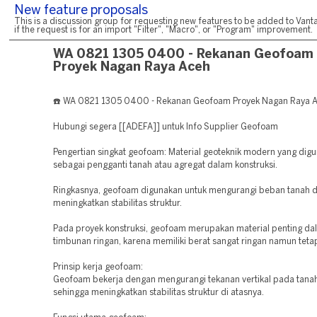
New feature proposals
This is a discussion group for requesting new features to be added to Vanta
if the request is for an import "Filter", "Macro", or "Program" improvement.
WA 0821 1305 0400 - Rekanan Geofoam
Proyek Nagan Raya Aceh
☎️ WA 0821 1305 0400 - Rekanan Geofoam Proyek Nagan Raya 
Hubungi segera [[ADEFA]] untuk Info Supplier Geofoam
Pengertian singkat geofoam: Material geoteknik modern yang dig
sebagai pengganti tanah atau agregat dalam konstruksi.
Ringkasnya, geofoam digunakan untuk mengurangi beban tanah 
meningkatkan stabilitas struktur.
Pada proyek konstruksi, geofoam merupakan material penting da
timbunan ringan, karena memiliki berat sangat ringan namun teta
Prinsip kerja geofoam:
Geofoam bekerja dengan mengurangi tekanan vertikal pada tanah
sehingga meningkatkan stabilitas struktur di atasnya.