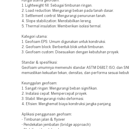
Fungsi utama geofoam:
1. Lightweight fill: Sebagai timbunan ringan.
2. Load reduction: Mengurangi beban pada tanah dasar.
3. Settlement control: Mengurangi penurunan tanah.
4. Slope stabilization: Menstabilkan lereng.
5. Thermal insulation: Memberikan isolasi termal.
Kategori utama:
1. Geofoam EPS: Umum digunakan untuk konstruksi.
2. Geofoam block: Berbentuk blok untuk timbunan.
3. Geofoam custom: Disesuaikan dengan kebutuhan proyek.
Standar & spesifikasi:
Geofoam umumnya memenuhi standar ASTM D6817, ISO, dan SNI
memastikan kekuatan tekan, densitas, dan performa sesuai kebut
Keunggulan geofoam:
1. Sangat ringan: Mengurangi beban signifikan.
2. Instalasi cepat: Mempercepat proyek.
3. Stabil: Mengurangi risiko deformasi.
4. Efisien: Menghemat biaya konstruksi jangka panjang.
Aplikasi penggunaan geofoam:
- Timbunan jalan & flyover
- Pendekatan jembatan (bridge approach)