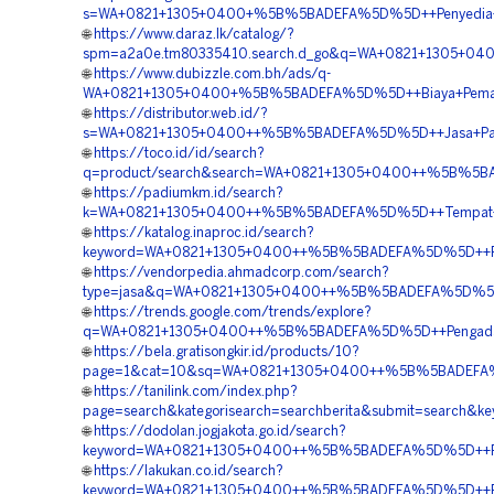
s=WA+0821+1305+0400+%5B%5BADEFA%5D%5D++Penyedia+Ge
🌐
https://www.daraz.lk/catalog/?
spm=a2a0e.tm80335410.search.d_go&q=WA+0821+1305+0400
🌐
https://www.dubizzle.com.bh/ads/q-
WA+0821+1305+0400+%5B%5BADEFA%5D%5D++Biaya+Pemasan
🌐
https://distributor.web.id/?
s=WA+0821+1305+0400++%5B%5BADEFA%5D%5D++Jasa+Pasa
🌐
https://toco.id/id/search?
q=product/search&search=WA+0821+1305+0400++%5B%5BA
🌐
https://padiumkm.id/search?
k=WA+0821+1305+0400++%5B%5BADEFA%5D%5D++Tempat+Jua
🌐
https://katalog.inaproc.id/search?
keyword=WA+0821+1305+0400++%5B%5BADEFA%5D%5D++Pusat
🌐
https://vendorpedia.ahmadcorp.com/search?
type=jasa&q=WA+0821+1305+0400++%5B%5BADEFA%5D%5D++S
🌐
https://trends.google.com/trends/explore?
q=WA+0821+1305+0400++%5B%5BADEFA%5D%5D++Pengadaan
🌐
https://bela.gratisongkir.id/products/10?
page=1&cat=10&sq=WA+0821+1305+0400++%5B%5BADEFA%5D%
🌐
https://tanilink.com/index.php?
page=search&kategorisearch=searchberita&submit=sear
🌐
https://dodolan.jogjakota.go.id/search?
keyword=WA+0821+1305+0400++%5B%5BADEFA%5D%5D++Rek
🌐
https://lakukan.co.id/search?
keyword=WA+0821+1305+0400++%5B%5BADEFA%5D%5D++Penye