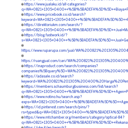
🌐
https://www.jualaku.id/all-categories?
q=WA+0821+1305+0400++%5B%5BADEFA%5D%5D++Biaya+Pas
🌐
https://www.pricebook.co.id/search?
keyword=WA+0821+1305+0400++%5B%5BADEFA%5D%5D++Pembo
🌐
https://direktoriukm.com/search/?
q=WA+0821+1305+0400++%5B%5BADEFA%5D%5D++Jual+Materi
🌐
https://blog.fastwork.id/?
s=WA+0821+1305+0400++%5B%5BADEFA%5D%5D++Jual+Geof
🌐
https://www.ruparupa.com/jual/WA%200821%201305%20
🌐
https://ruangjual.com/cari/WA%200821%201305%2004
🌐
https://inaproduct.com/search/companies?
companies%5Bquery%5D=WA%200821%201305%200400%
🌐
https://adasale.co.id/search?
keyword=WA%200821%201305%200400%20Harga%20Pem
🌐
https://members.schaumburgbusiness.com/list/search?
q=WA+0821+1305+0400++%5B%5BADEFA%5D%5D++Agen+Penju
🌐
https://www.notino.hu/search.asp?
exps=WA+0821+1305+0400++%5B%5BADEFA%5D%5D++Agen+E
🌐
https://id.pinterest.com/search/pins/?
rs=typed&q=WA+0821+1305+0400++%5B%5BADEFA%5D%5D++
🌐
https://www.mtchamber.org/members/category/optical-84?
q=WA+0821+1305+0400++%5B%5BADEFA%5D%5D++Rekanan+
🌐
https://uke.it/en/search?