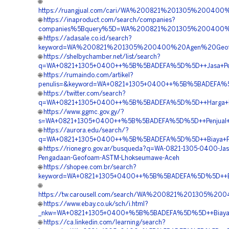
🌐
https://ruangjual.com/cari/WA%200821%201305%20040
🌐
https://inaproduct.com/search/companies?
companies%5Bquery%5D=WA%200821%201305%200400%2
🌐
https://adasale.co.id/search?
keyword=WA%200821%201305%200400%20Agen%20Geof
🌐
https://shelbychamber.net/list/search?
q=WA+0821+1305+0400++%5B%5BADEFA%5D%5D++Jasa+Penga
🌐
https://rumaindo.com/artikel?
penulis=&keyword=WA+0821+1305+0400++%5B%5BADEFA%5
🌐
https://twitter.com/search?
q=WA+0821+1305+0400++%5B%5BADEFA%5D%5D++Harga+Pen
🌐
https://www.ggmc.gov.gy/?
s=WA+0821+1305+0400++%5B%5BADEFA%5D%5D++Penjual+Mat
🌐
https://aurora.edu/search/?
q=WA+0821+1305+0400++%5B%5BADEFA%5D%5D++Biaya+Pas
🌐
https://rionegro.gov.ar/busqueda?q=WA-0821-1305-0400-Jas
Pengadaan-Geofoam-ASTM-Lhokseumawe-Aceh
🌐
https://shopee.com.br/search?
keyword=WA+0821+1305+0400++%5B%5BADEFA%5D%5D++Biay
🌐
https://tw.carousell.com/search/WA%200821%201305
🌐
https://www.ebay.co.uk/sch/i.html?
_nkw=WA+0821+1305+0400+%5B%5BADEFA%5D%5D++Biaya+
🌐
https://ca.linkedin.com/learning/search?