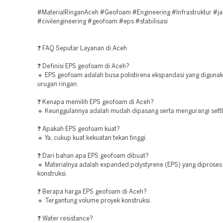
#MaterialRinganAceh #Geofoam #Engineering #Infrastruktur #ja
#civilengineering #geofoam #eps #stabilisasi
❓ FAQ Seputar Layanan di Aceh
❓ Definisi EPS geofoam di Aceh?
🔹 EPS geofoam adalah busa polistirena ekspandasi yang digunak
urugan ringan.
❓ Kenapa memilih EPS geofoam di Aceh?
🔹 Keunggulannya adalah mudah dipasang serta mengurangi sett
❓ Apakah EPS geofoam kuat?
🔹 Ya, cukup kuat kekuatan tekan tinggi.
❓ Dari bahan apa EPS geofoam dibuat?
🔹 Materialnya adalah expanded polystyrene (EPS) yang diproses
konstruksi.
❓ Berapa harga EPS geofoam di Aceh?
🔹 Tergantung volume proyek konstruksi.
❓ Water resistance?