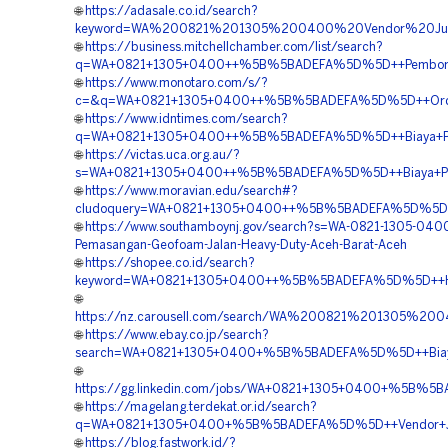
🌐
https://adasale.co.id/search?
keyword=WA%200821%201305%200400%20Vendor%20Jual
🌐
https://business.mitchellchamber.com/list/search?
q=WA+0821+1305+0400++%5B%5BADEFA%5D%5D++Pemborong
🌐
https://www.monotaro.com/s/?
c=&q=WA+0821+1305+0400++%5B%5BADEFA%5D%5D++Orde
🌐
https://www.idntimes.com/search?
q=WA+0821+1305+0400++%5B%5BADEFA%5D%5D++Biaya+Pasan
🌐
https://victas.uca.org.au/?
s=WA+0821+1305+0400++%5B%5BADEFA%5D%5D++Biaya+Pa
🌐
https://www.moravian.edu/search#?
cludoquery=WA+0821+1305+0400++%5B%5BADEFA%5D%5D++J
🌐
https://www.southamboynj.gov/search?s=WA-0821-1305-0400
Pemasangan-Geofoam-Jalan-Heavy-Duty-Aceh-Barat-Aceh
🌐
https://shopee.co.id/search?
keyword=WA+0821+1305+0400++%5B%5BADEFA%5D%5D++Har
🌐
https://nz.carousell.com/search/WA%200821%201305%
🌐
https://www.ebay.co.jp/search?
search=WA+0821+1305+0400+%5B%5BADEFA%5D%5D++Biaya+
🌐
https://gg.linkedin.com/jobs/WA+0821+1305+0400+%5B%5
🌐
https://magelang.terdekat.or.id/search?
q=WA+0821+1305+0400+%5B%5BADEFA%5D%5D++Vendor+Jua
🌐
https://blog.fastwork.id/?