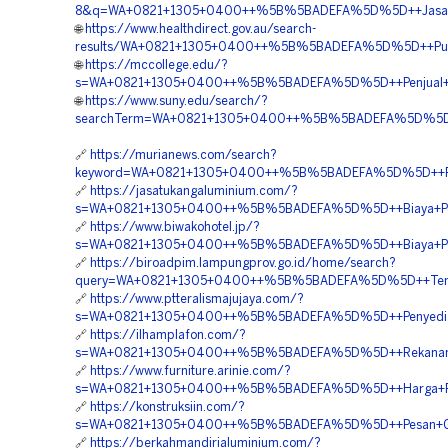
8&q=WA+0821+1305+0400++%5B%5BADEFA%5D%5D++Jasa+P
🌐
https://www.healthdirect.gov.au/search-
results/WA+0821+1305+0400++%5B%5BADEFA%5D%5D++Pusat
🌐
https://mccollege.edu/?
s=WA+0821+1305+0400++%5B%5BADEFA%5D%5D++Penjual+Geo
🌐
https://www.suny.edu/search/?
searchTerm=WA+0821+1305+0400++%5B%5BADEFA%5D%5D++Pus
🔗
https://murianews.com/search?
keyword=WA+0821+1305+0400++%5B%5BADEFA%5D%5D++Pes
🔗
https://jasatukangaluminium.com/?
s=WA+0821+1305+0400++%5B%5BADEFA%5D%5D++Biaya+Pemas
🔗
https://www.biwakohotel.jp/?
s=WA+0821+1305+0400++%5B%5BADEFA%5D%5D++Biaya+Pem
🔗
https://biroadpim.lampungprov.go.id/home/search?
query=WA+0821+1305+0400++%5B%5BADEFA%5D%5D++Tempat
🔗
https://www.ptteralismajujaya.com/?
s=WA+0821+1305+0400++%5B%5BADEFA%5D%5D++Penyedia+Ma
🔗
https://ilhamplafon.com/?
s=WA+0821+1305+0400++%5B%5BADEFA%5D%5D++Rekanan+Geo
🔗
https://www.furniture.arinie.com/?
s=WA+0821+1305+0400++%5B%5BADEFA%5D%5D++Harga+Pas
🔗
https://konstruksiin.com/?
s=WA+0821+1305+0400++%5B%5BADEFA%5D%5D++Pesan+Geo
🔗
https://berkahmandirialuminium.com/?