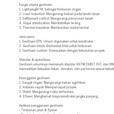
Fungsi utama geofoam:
1. Lightweight fill: Sebagai timbunan ringan.
2. Load reduction: Mengurangi beban pada tanah dasar.
3. Settlement control: Mengurangi penurunan tanah.
4. Slope stabilization: Menstabilkan lereng.
5. Thermal insulation: Memberikan isolasi termal.
Jenis-jenis:
1. Geofoam EPS: Umum digunakan untuk konstruksi.
2. Geofoam block: Berbentuk blok untuk timbunan.
3. Geofoam custom: Disesuaikan dengan kebutuhan proyek.
Standar & spesifikasi:
Geofoam umumnya memenuhi standar ASTM D6817, ISO, dan SNI
memastikan kekuatan tekan, densitas, dan performa sesuai kebut
Keunggulan geofoam:
1. Sangat ringan: Mengurangi beban signifikan.
2. Instalasi cepat: Mempercepat proyek.
3. Stabil: Mengurangi risiko deformasi.
4. Efisien: Menghemat biaya konstruksi jangka panjang.
Aplikasi penggunaan geofoam:
- Timbunan jalan & flyover