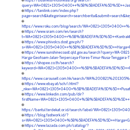
🌐
https://business-indonesia.org/search?
query=WA+0821+1305+0400++%5B%5BADEFA%5D%5D++Jasa+P
🌐
https://tanilink.com/index.php?
page=search&kategorisearch=searchberita&submit=searc
🌐
https://www.roku.com/blog/search/WA+0821+1305+0400++
🌐
https://www.sram.com/en/search?
t=WA+0821+1305+0400++%5B%5BADEFA%5D%5D++Kontraktor+
🌐
https://www.phivolcs.dost.gov.ph/?
s=WA+0821+1305+0400++%5B%5BADEFA%5D%5D++Harga+Pasa
🌐
https://www.sunshinecoast.qld.gov.au/search?query=WA-082
Harga-Geofoam-Jalan-Terpercaya-Flores-Timur-Nusa-Tenggara-
🌐
https://shopee.co.th/search?
keyword=WA+0821+1305+0400++%5B%5BADEFA%5D%5D++Reka
🌐
https://www.carousell.com.hk/search/WA%200821%201
🌐
https://www.ebay.at/sch/i.html?
_nkw=WA+0821+1305+0400+%5B%5BADEFA%5D%5D++Pusat+Pen
🌐
https://www.linkedin.com/pub/dir?
firstName=WA+0821+1305+0400+%5B%5BADEFA%5D%5D++Ve
🌐
https://bantul.terdekat.or.id/search/label/WA+0821+130
🌐
https://blog.fastwork.id/?
s=WA+0821+1305+0400+%5B%5BADEFA%5D%5D++Harga+Geof
🌐
https://www.lazada.com.ph/catalog/?