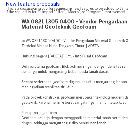
New feature proposals
This is a discussion group for requesting new features to be added to Vanta
if the request is for an import "Filter", "Macro", or "Program" improvement.
WA 0821 1305 0400 - Vendor Pengadaan
Material Geoteknik Geofoam
📣 WA 0821 1305 0400 - Vendor Pengadaan Material Geoteknik
Terdekat Malaka Nusa Tenggara Timur | ADEFA
Hubungi segera [[ADEFA]] untuk Info Pusat Geofoam
Definisi utama geofoam: Blok polimer ringan dengan densitas re
berfungsi untuk mengurangi beban pada tanah dasar.
Secara sederhana, geofoam digunakan untuk mengurangi beban 
meningkatkan stabilitas struktur.
Pada proyek konstruksi, geofoam merupakan teknologi modern d
geoteknik, karena memiliki berat sangat ringan namun tetap kuat.
Prinsip kerja geofoam:
Geofoam bekerja dengan menggantikan material tanah berat den
ringan, sehingga mengurangi risiko penurunan tanah.