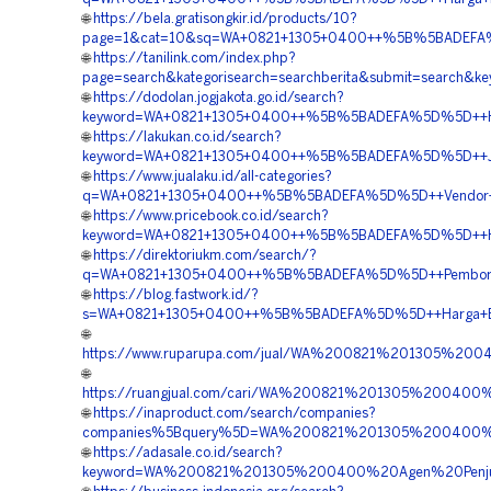
🌐
https://bela.gratisongkir.id/products/10?
page=1&cat=10&sq=WA+0821+1305+0400++%5B%5BADEFA%5D%
🌐
https://tanilink.com/index.php?
page=search&kategorisearch=searchberita&submit=searc
🌐
https://dodolan.jogjakota.go.id/search?
keyword=WA+0821+1305+0400++%5B%5BADEFA%5D%5D++Harga+
🌐
https://lakukan.co.id/search?
keyword=WA+0821+1305+0400++%5B%5BADEFA%5D%5D++Jasa+G
🌐
https://www.jualaku.id/all-categories?
q=WA+0821+1305+0400++%5B%5BADEFA%5D%5D++Vendor+Geof
🌐
https://www.pricebook.co.id/search?
keyword=WA+0821+1305+0400++%5B%5BADEFA%5D%5D++Harga
🌐
https://direktoriukm.com/search/?
q=WA+0821+1305+0400++%5B%5BADEFA%5D%5D++Pemborong+
🌐
https://blog.fastwork.id/?
s=WA+0821+1305+0400++%5B%5BADEFA%5D%5D++Harga+EPS+G
🌐
https://www.ruparupa.com/jual/WA%200821%201305%2
🌐
https://ruangjual.com/cari/WA%200821%201305%20040
🌐
https://inaproduct.com/search/companies?
companies%5Bquery%5D=WA%200821%201305%200400%2
🌐
https://adasale.co.id/search?
keyword=WA%200821%201305%200400%20Agen%20Penjua