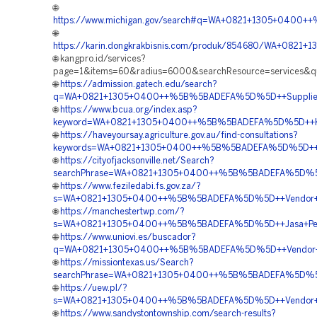
🌐
https://www.michigan.gov/search#q=WA+0821+1305+0400
🌐
https://karin.dongkrakbisnis.com/produk/854680/WA+08
🌐 kangpro.id/services?
page=1&items=60&radius=6000&searchResource=services&q
🌐
https://admission.gatech.edu/search?
q=WA+0821+1305+0400++%5B%5BADEFA%5D%5D++Supplier+G
🌐
https://www.bcua.org/index.asp?
keyword=WA+0821+1305+0400++%5B%5BADEFA%5D%5D++Kontr
🌐
https://haveyoursay.agriculture.gov.au/find-consultations?
keywords=WA+0821+1305+0400++%5B%5BADEFA%5D%5D++Agen+
🌐
https://cityofjacksonville.net/Search?
searchPhrase=WA+0821+1305+0400++%5B%5BADEFA%5D%5D+
🌐
https://www.feziledabi.fs.gov.za/?
s=WA+0821+1305+0400++%5B%5BADEFA%5D%5D++Vendor+Jual
🌐
https://manchestertwp.com/?
s=WA+0821+1305+0400++%5B%5BADEFA%5D%5D++Jasa+Pemas
🌐
https://www.uniovi.es/buscador?
q=WA+0821+1305+0400++%5B%5BADEFA%5D%5D++Vendor+Peng
🌐
https://missiontexas.us/Search?
searchPhrase=WA+0821+1305+0400++%5B%5BADEFA%5D%5D++
🌐
https://uew.pl/?
s=WA+0821+1305+0400++%5B%5BADEFA%5D%5D++Vendor+Jual+
🌐
https://www.sandystontownship.com/search-results?