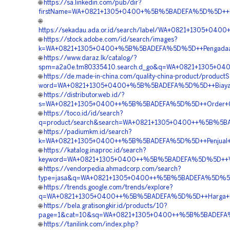
🌐
https://sa.linkedin.com/pub/dir?
firstName=WA+0821+1305+0400+%5B%5BADEFA%5D%5D++Pusa
🌐
https://sekadau.ada.or.id/search/label/WA+0821+1305+0
🌐
https://stock.adobe.com/id/search/images?
k=WA+0821+1305+0400+%5B%5BADEFA%5D%5D++Pengadaan+Ge
🌐
https://www.daraz.lk/catalog/?
spm=a2a0e.tm80335410.search.d_go&q=WA+0821+1305+040
🌐
https://de.made-in-china.com/quality-china-product/product
word=WA+0821+1305+0400+%5B%5BADEFA%5D%5D++Biaya+Pa
🌐
https://distributor.web.id/?
s=WA+0821+1305+0400++%5B%5BADEFA%5D%5D++Order+Geof
🌐
https://toco.id/id/search?
q=product/search&search=WA+0821+1305+0400++%5B%5BAD
🌐
https://padiumkm.id/search?
k=WA+0821+1305+0400++%5B%5BADEFA%5D%5D++Penjual+Geof
🌐
https://katalog.inaproc.id/search?
keyword=WA+0821+1305+0400++%5B%5BADEFA%5D%5D++Vend
🌐
https://vendorpedia.ahmadcorp.com/search?
type=jasa&q=WA+0821+1305+0400++%5B%5BADEFA%5D%5D++Su
🌐
https://trends.google.com/trends/explore?
q=WA+0821+1305+0400++%5B%5BADEFA%5D%5D++Harga+Pengad
🌐
https://bela.gratisongkir.id/products/10?
page=1&cat=10&sq=WA+0821+1305+0400++%5B%5BADEFA%5D%
🌐
https://tanilink.com/index.php?