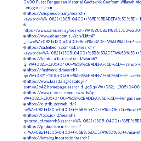
0400-Pusat-Pengadaan-Material-Geoteknik-Geofoam-Wilayah-Alo
Tenggara-Timur
🌐
https://shopee.com.my/search?
keyword=WA+0821+1305+0400++%5B%5BADEFA%5D%5D++Pusa
🌐
https://www.carousell.sg/search/WA%200821%201305
🌐
https://www.ebay.com.au/sch/i.html?
_nkw=WA+0821+1305+0400+%5B%5BADEFA%5D%5D++Pesan+E
🌐
https://sa.linkedin.com/jobs/search?
keywords=WA+0821+1305+0400+%5B%5BADEFA%5D%5D++Rek
🌐
https://lembata.terdekat.or.id/search?
q=WA+0821+1305+0400+%5B%5BADEFA%5D%5D++Vendor+Jual
🌐
https://fastwork.id/search?
q=WA+0821+1305+0400+%5B%5BADEFA%5D%5D++Pusat+Peng
🌐
https://www.lazada.sg/catalog/?
spm=a2o42.homepage.search.d_go&q=WA+0821+1305+0400+%
🌐
https://www.dubizzle.com.kw/ads/q-
WA+0821+1305+0400+%5B%5BADEFA%5D%5D++Pengadaan+Ge
🌐
https://distributor.web.id/?
s=WA+0821+1305+0400++%5B%5BADEFA%5D%5D++Pusat+Peng
🌐
https://toco.id/id/search?
q=product/search&search=WA+0821+1305+0400++%5B%5BAD
🌐
https://padiumkm.id/search?
k=WA+0821+1305+0400++%5B%5BADEFA%5D%5D++Jasa+Materi
🌐
https://katalog.inaproc.id/search?