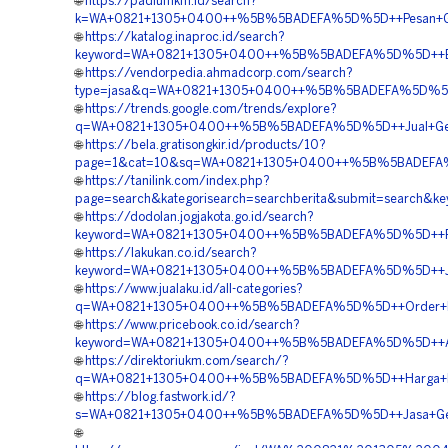
🌐
https://padiumkm.id/search?
k=WA+0821+1305+0400++%5B%5BADEFA%5D%5D++Pesan+Geof
🌐
https://katalog.inaproc.id/search?
keyword=WA+0821+1305+0400++%5B%5BADEFA%5D%5D++Biay
🌐
https://vendorpedia.ahmadcorp.com/search?
type=jasa&q=WA+0821+1305+0400++%5B%5BADEFA%5D%5D++J
🌐
https://trends.google.com/trends/explore?
q=WA+0821+1305+0400++%5B%5BADEFA%5D%5D++Jual+Geofoam
🌐
https://bela.gratisongkir.id/products/10?
page=1&cat=10&sq=WA+0821+1305+0400++%5B%5BADEFA%5D
🌐
https://tanilink.com/index.php?
page=search&kategorisearch=searchberita&submit=searc
🌐
https://dodolan.jogjakota.go.id/search?
keyword=WA+0821+1305+0400++%5B%5BADEFA%5D%5D++Pesan+
🌐
https://lakukan.co.id/search?
keyword=WA+0821+1305+0400++%5B%5BADEFA%5D%5D++Jasa
🌐
https://www.jualaku.id/all-categories?
q=WA+0821+1305+0400++%5B%5BADEFA%5D%5D++Order+Mater
🌐
https://www.pricebook.co.id/search?
keyword=WA+0821+1305+0400++%5B%5BADEFA%5D%5D++Age
🌐
https://direktoriukm.com/search/?
q=WA+0821+1305+0400++%5B%5BADEFA%5D%5D++Harga+Peng
🌐
https://blog.fastwork.id/?
s=WA+0821+1305+0400++%5B%5BADEFA%5D%5D++Jasa+Geof
🌐