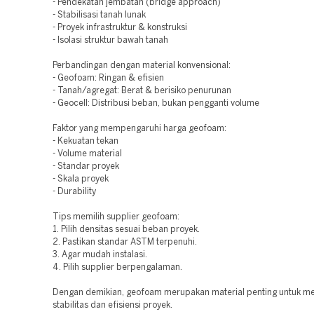
- Pendekatan jembatan (bridge approach)
- Stabilisasi tanah lunak
- Proyek infrastruktur & konstruksi
- Isolasi struktur bawah tanah
Perbandingan dengan material konvensional:
- Geofoam: Ringan & efisien
- Tanah/agregat: Berat & berisiko penurunan
- Geocell: Distribusi beban, bukan pengganti volume
Faktor yang mempengaruhi harga geofoam:
- Kekuatan tekan
- Volume material
- Standar proyek
- Skala proyek
- Durability
Tips memilih supplier geofoam:
1. Pilih densitas sesuai beban proyek.
2. Pastikan standar ASTM terpenuhi.
3. Agar mudah instalasi.
4. Pilih supplier berpengalaman.
Dengan demikian, geofoam merupakan material penting untuk m
stabilitas dan efisiensi proyek.