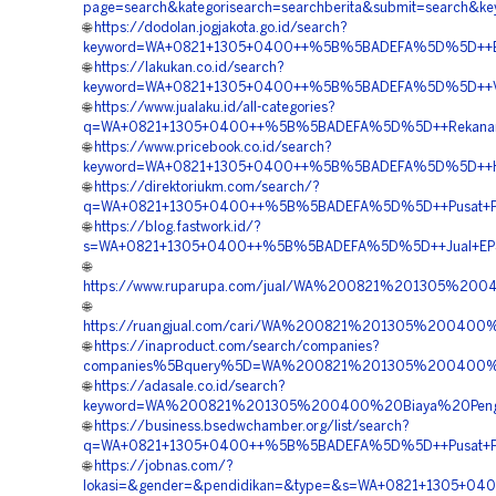
page=search&kategorisearch=searchberita&submit=searc
🌐
https://dodolan.jogjakota.go.id/search?
keyword=WA+0821+1305+0400++%5B%5BADEFA%5D%5D++Biay
🌐
https://lakukan.co.id/search?
keyword=WA+0821+1305+0400++%5B%5BADEFA%5D%5D++Vend
🌐
https://www.jualaku.id/all-categories?
q=WA+0821+1305+0400++%5B%5BADEFA%5D%5D++Rekanan+Geof
🌐
https://www.pricebook.co.id/search?
keyword=WA+0821+1305+0400++%5B%5BADEFA%5D%5D++Har
🌐
https://direktoriukm.com/search/?
q=WA+0821+1305+0400++%5B%5BADEFA%5D%5D++Pusat+Penjua
🌐
https://blog.fastwork.id/?
s=WA+0821+1305+0400++%5B%5BADEFA%5D%5D++Jual+EPS+G
🌐
https://www.ruparupa.com/jual/WA%200821%201305%2
🌐
https://ruangjual.com/cari/WA%200821%201305%2004
🌐
https://inaproduct.com/search/companies?
companies%5Bquery%5D=WA%200821%201305%200400%2
🌐
https://adasale.co.id/search?
keyword=WA%200821%201305%200400%20Biaya%20Penga
🌐
https://business.bsedwchamber.org/list/search?
q=WA+0821+1305+0400++%5B%5BADEFA%5D%5D++Pusat+Peng
🌐
https://jobnas.com/?
lokasi=&gender=&pendidikan=&type=&s=WA+0821+1305+04