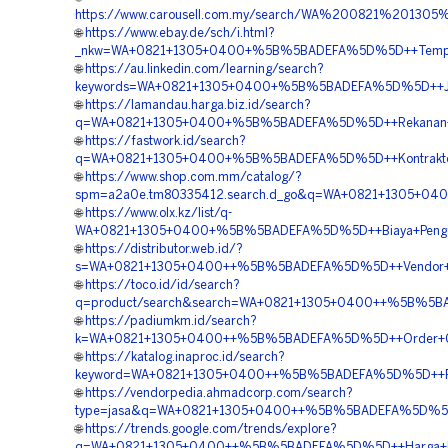
https://www.carousell.com.my/search/WA%200821%20
🌐
https://www.ebay.de/sch/i.html?
_nkw=WA+0821+1305+0400+%5B%5BADEFA%5D%5D++Tempat+J
🌐
https://au.linkedin.com/learning/search?
keywords=WA+0821+1305+0400+%5B%5BADEFA%5D%5D++Jasa
🌐
https://lamandau.harga.biz.id/search?
q=WA+0821+1305+0400+%5B%5BADEFA%5D%5D++Rekanan+Geo
🌐
https://fastwork.id/search?
q=WA+0821+1305+0400+%5B%5BADEFA%5D%5D++Kontraktor+P
🌐
https://www.shop.com.mm/catalog/?
spm=a2a0e.tm80335412.search.d_go&q=WA+0821+1305+040
🌐
https://www.olx.kz/list/q-
WA+0821+1305+0400+%5B%5BADEFA%5D%5D++Biaya+Pengadaan
🌐
https://distributor.web.id/?
s=WA+0821+1305+0400++%5B%5BADEFA%5D%5D++Vendor+Pe
🌐
https://toco.id/id/search?
q=product/search&search=WA+0821+1305+0400++%5B%5BAD
🌐
https://padiumkm.id/search?
k=WA+0821+1305+0400++%5B%5BADEFA%5D%5D++Order+Geof
🌐
https://katalog.inaproc.id/search?
keyword=WA+0821+1305+0400++%5B%5BADEFA%5D%5D++Pusa
🌐
https://vendorpedia.ahmadcorp.com/search?
type=jasa&q=WA+0821+1305+0400++%5B%5BADEFA%5D%5D++Pe
🌐
https://trends.google.com/trends/explore?
q=WA+0821+1305+0400++%5B%5BADEFA%5D%5D++Harga+Pasa