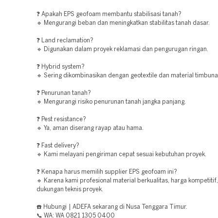
❓ Apakah EPS geofoam membantu stabilisasi tanah?
🔹 Mengurangi beban dan meningkatkan stabilitas tanah dasar.
❓ Land reclamation?
🔹 Digunakan dalam proyek reklamasi dan pengurugan ringan.
❓ Hybrid system?
🔹 Sering dikombinasikan dengan geotextile dan material timbunan
❓ Penurunan tanah?
🔹 Mengurangi risiko penurunan tanah jangka panjang.
❓ Pest resistance?
🔹 Ya, aman diserang rayap atau hama.
❓ Fast delivery?
🔹 Kami melayani pengiriman cepat sesuai kebutuhan proyek.
❓ Kenapa harus memilih supplier EPS geofoam ini?
🔹 Karena kami profesional material berkualitas, harga kompetitif
dukungan teknis proyek.
☎️ Hubungi | ADEFA sekarang di Nusa Tenggara Timur.
📞 WA: WA 0821 1305 0400