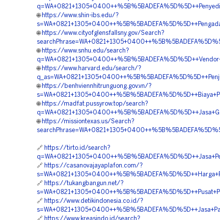
q=WA+0821+1305+0400++%5B%5BADEFA%5D%5D++Penyedia+E
🌐
https://www.shin-ibs.edu/?
s=WA+0821+1305+0400++%5B%5BADEFA%5D%5D++Pengadaan+M
🌐
https://www.cityofglensfallsny.gov/Search?
searchPhrase=WA+0821+1305+0400++%5B%5BADEFA%5D%5D++P
🌐
https://www.snhu.edu/search?
q=WA+0821+1305+0400++%5B%5BADEFA%5D%5D++Vendor+Pen
🌐
https://www.harvard.edu/search/?
q_as=WA+0821+1305+0400++%5B%5BADEFA%5D%5D++Penjual+M
🌐
https://benhviennhitrunguong.gov.vn/?
s=WA+0821+1305+0400++%5B%5BADEFA%5D%5D++Biaya+Pasa
🌐
https://madfat.pussyrow.top/search?
q=WA+0821+1305+0400++%5B%5BADEFA%5D%5D++Jasa+Geo
🌐
https://missiontexas.us/Search?
searchPhrase=WA+0821+1305+0400++%5B%5BADEFA%5D%5D++
🔗
https://tirto.id/search?
q=WA+0821+1305+0400++%5B%5BADEFA%5D%5D++Jasa+Pengada
🔗
https://casanovajayaplafon.com/?
s=WA+0821+1305+0400++%5B%5BADEFA%5D%5D++Harga+Penga
🔗
https://tukangbangun.net/?
s=WA+0821+1305+0400++%5B%5BADEFA%5D%5D++Pusat+Penj
🔗
https://www.detikindonesia.co.id/?
s=WA+0821+1305+0400++%5B%5BADEFA%5D%5D++Jasa+Pasan
🔗
https://www.kreasindo.id/search?