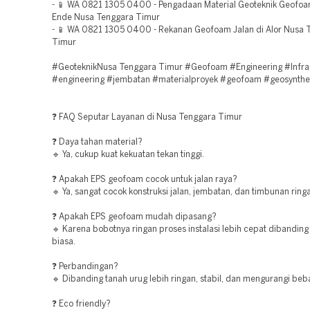
- 📱 WA 0821 1305 0400 - Pengadaan Material Geoteknik Geofoa
Ende Nusa Tenggara Timur
- 📱 WA 0821 1305 0400 - Rekanan Geofoam Jalan di Alor Nusa 
Timur
#GeoteknikNusa Tenggara Timur #Geofoam #Engineering #Infras
#engineering #jembatan #materialproyek #geofoam #geosynthe
❓ FAQ Seputar Layanan di Nusa Tenggara Timur
❓ Daya tahan material?
🔹 Ya, cukup kuat kekuatan tekan tinggi.
❓ Apakah EPS geofoam cocok untuk jalan raya?
🔹 Ya, sangat cocok konstruksi jalan, jembatan, dan timbunan ring
❓ Apakah EPS geofoam mudah dipasang?
🔹 Karena bobotnya ringan proses instalasi lebih cepat dibandin
biasa.
❓ Perbandingan?
🔹 Dibanding tanah urug lebih ringan, stabil, dan mengurangi beba
❓ Eco friendly?