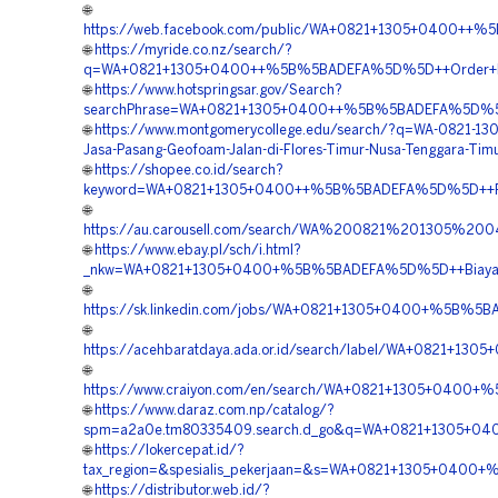
🌐
https://web.facebook.com/public/WA+0821+1305+0400++%
🌐
https://myride.co.nz/search/?
q=WA+0821+1305+0400++%5B%5BADEFA%5D%5D++Order+Mater
🌐
https://www.hotspringsar.gov/Search?
searchPhrase=WA+0821+1305+0400++%5B%5BADEFA%5D%5D++
🌐
https://www.montgomerycollege.edu/search/?q=WA-0821-13
Jasa-Pasang-Geofoam-Jalan-di-Flores-Timur-Nusa-Tenggara-Tim
🌐
https://shopee.co.id/search?
keyword=WA+0821+1305+0400++%5B%5BADEFA%5D%5D++Reka
🌐
https://au.carousell.com/search/WA%200821%201305%
🌐
https://www.ebay.pl/sch/i.html?
_nkw=WA+0821+1305+0400+%5B%5BADEFA%5D%5D++Biaya+P
🌐
https://sk.linkedin.com/jobs/WA+0821+1305+0400+%5B%5BA
🌐
https://acehbaratdaya.ada.or.id/search/label/WA+0821+1
🌐
https://www.craiyon.com/en/search/WA+0821+1305+0400
🌐
https://www.daraz.com.np/catalog/?
spm=a2a0e.tm80335409.search.d_go&q=WA+0821+1305+04
🌐
https://lokercepat.id/?
tax_region=&spesialis_pekerjaan=&s=WA+0821+1305+0400
🌐
https://distributor.web.id/?