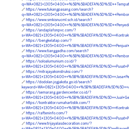
q=WA+0821+1305+0400++%5B%5BADEFA%5D%5D++Tempat+Jual
🔗
https://www.tukangpasang.com/search?
q=WA+0821+1305+0400++%5B%5BADEFA%5D%5D++Pemborong+
🔗
https://www.smkisnucml.sch.id/search?
q=WA+0821+1305+0400++%5B%5BADEFA%5D%5D++Penyedia+G
🔗
https://andaplafonpvc.com/?
s=WA+0821+1305+0400++%5B%5BADEFA%5D%5D++Kontraktor+
🔗
https://bengkelatap.com/?
s=WA+0821+1305+0400++%5B%5BADEFA%5D%5D++Penjual+Geo
🔗
https://www.tianggadha.com/search?
q=WA+0821+1305+0400++%5B%5BADEFA%5D%5D++Pemborong+
🔗
https://soloalumunium.co.id/?
s=WA+0821+1305+0400++%5B%5BADEFA%5D%5D++Pusat+Peng
🔗
https://mitrajayakonstruksi.com/?
s=WA+0821+1305+0400++%5B%5BADEFA%5D%5D++Jasa+Pengad
🔗
https://dodolan.jogjakota.go.id/search?
keyword=WA+0821+1305+0400++%5B%5BADEFA%5D%5D++Agen+
🔗
https://semarang.gardencenter.co.id/?
s=WA+0821+1305+0400++%5B%5BADEFA%5D%5D++Jual+Geofoa
🔗
https://kontraktor.rumahartistik.com/?
s=WA+0821+1305+0400++%5B%5BADEFA%5D%5D++Kontraktor+
🔗
https://rafteninfo.com/?
s=WA+0821+1305+0400++%5B%5BADEFA%5D%5D++Pusat+Penga
🔗
https://www.trijayalasdecoration.com/?
s=WA+0821+1305+0400++%5B%5BADEFA%5D%5D++Biaya+Pemas