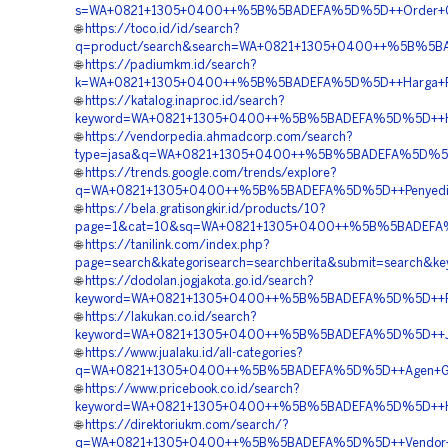
s=WA+0821+1305+0400++%5B%5BADEFA%5D%5D++Order+Geo
🌐
https://toco.id/id/search?
q=product/search&search=WA+0821+1305+0400++%5B%5BAD
🌐
https://padiumkm.id/search?
k=WA+0821+1305+0400++%5B%5BADEFA%5D%5D++Harga+Pasan
🌐
https://katalog.inaproc.id/search?
keyword=WA+0821+1305+0400++%5B%5BADEFA%5D%5D++Harg
🌐
https://vendorpedia.ahmadcorp.com/search?
type=jasa&q=WA+0821+1305+0400++%5B%5BADEFA%5D%5D++
🌐
https://trends.google.com/trends/explore?
q=WA+0821+1305+0400++%5B%5BADEFA%5D%5D++Penyedia+M
🌐
https://bela.gratisongkir.id/products/10?
page=1&cat=10&sq=WA+0821+1305+0400++%5B%5BADEFA%5
🌐
https://tanilink.com/index.php?
page=search&kategorisearch=searchberita&submit=search
🌐
https://dodolan.jogjakota.go.id/search?
keyword=WA+0821+1305+0400++%5B%5BADEFA%5D%5D++Pemb
🌐
https://lakukan.co.id/search?
keyword=WA+0821+1305+0400++%5B%5BADEFA%5D%5D++Jasa+P
🌐
https://www.jualaku.id/all-categories?
q=WA+0821+1305+0400++%5B%5BADEFA%5D%5D++Agen+Geof
🌐
https://www.pricebook.co.id/search?
keyword=WA+0821+1305+0400++%5B%5BADEFA%5D%5D++Harga
🌐
https://direktoriukm.com/search/?
q=WA+0821+1305+0400++%5B%5BADEFA%5D%5D++Vendor+Peng