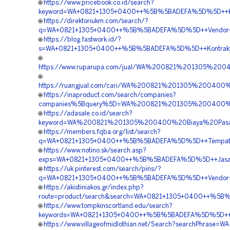
🌐
https://www.pricebook.co.id/search?
keyword=WA+0821+1305+0400++%5B%5BADEFA%5D%5D++Kontr
🌐
https://direktoriukm.com/search/?
q=WA+0821+1305+0400++%5B%5BADEFA%5D%5D++Vendor+EP
🌐
https://blog.fastwork.id/?
s=WA+0821+1305+0400++%5B%5BADEFA%5D%5D++Kontraktor
🌐
https://www.ruparupa.com/jual/WA%200821%201305%20
🌐
https://ruangjual.com/cari/WA%200821%201305%20040
🌐
https://inaproduct.com/search/companies?
companies%5Bquery%5D=WA%200821%201305%200400%
🌐
https://adasale.co.id/search?
keyword=WA%200821%201305%200400%20Biaya%20Pasa
🌐
https://members.fqba.org/list/search?
q=WA+0821+1305+0400++%5B%5BADEFA%5D%5D++Tempat+Jual+
🌐
https://www.notino.sk/search.asp?
exps=WA+0821+1305+0400++%5B%5BADEFA%5D%5D++Jasa+Pem
🌐
https://uk.pinterest.com/search/pins/?
q=WA+0821+1305+0400++%5B%5BADEFA%5D%5D++Vendor+Peng
🌐
https://akistiniakos.gr/index.php?
route=product/search&search=WA+0821+1305+0400++%5B%
🌐
https://www.tompkinscortland.edu/search?
keywords=WA+0821+1305+0400++%5B%5BADEFA%5D%5D++Kontr
🌐
https://www.villageofmidlothian.net/Search?searchPhrase=WA