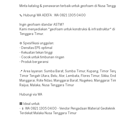
Minta katalog & penawaran terbaik untuk geofoam di Nusa Tengg
📞 Hubungi WA ADEFA : WA 0821 1305 0400
Ingin geofoam standar ASTM?
Kami menyediakan *geofoam untuk konstruksi & infrastruktur* di
Tenggara Timur.
⚙️ Spesifikasi unggulan:
- Densitas EPS optimal
- Kekuatan tekan tinggi
- Cocok untuk timbunan ringan
- Produk bergaransi
📍 Area layanan: Sumba Barat, Sumba Timur, Kupang, Timor Teng
Timor Tengah Utara, Belu, Alor, Lembata, Flores Timur, Sikka, En
Manggarai, Rote Ndao, Manggarai Barat, Nagekeo, Manggarai Tim
Raijua, Malaka, Nusa Tenggara Timur
Hubungi via WA
🏢 Ideal untuk:
- 📱 WA 0821 1305 0400 - Vendor Pengadaan Material Geotekni
Terdekat Malaka Nusa Tenggara Timur