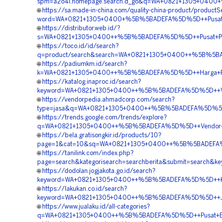
spm=a2o4l.homepage.search.d_go&q=WA+0821+1305+0400
🌐
https://sa.made-in-china.com/quality-china-product/product
word=WA+0821+1305+0400+%5B%5BADEFA%5D%5D++Pusat+Pen
🌐
https://distributor.web.id/?
s=WA+0821+1305+0400++%5B%5BADEFA%5D%5D++Pusat+Penga
🌐
https://toco.id/id/search?
q=product/search&search=WA+0821+1305+0400++%5B%5BA
🌐
https://padiumkm.id/search?
k=WA+0821+1305+0400++%5B%5BADEFA%5D%5D++Harga+Pen
🌐
https://katalog.inaproc.id/search?
keyword=WA+0821+1305+0400++%5B%5BADEFA%5D%5D++Vendo
🌐
https://vendorpedia.ahmadcorp.com/search?
type=jasa&q=WA+0821+1305+0400++%5B%5BADEFA%5D%5D++J
🌐
https://trends.google.com/trends/explore?
q=WA+0821+1305+0400++%5B%5BADEFA%5D%5D++Vendor+Pen
🌐
https://bela.gratisongkir.id/products/10?
page=1&cat=10&sq=WA+0821+1305+0400++%5B%5BADEFA%5
🌐
https://tanilink.com/index.php?
page=search&kategorisearch=searchberita&submit=searc
🌐
https://dodolan.jogjakota.go.id/search?
keyword=WA+0821+1305+0400++%5B%5BADEFA%5D%5D++Kontr
🌐
https://lakukan.co.id/search?
keyword=WA+0821+1305+0400++%5B%5BADEFA%5D%5D++Jasa
🌐
https://www.jualaku.id/all-categories?
q=WA+0821+1305+0400++%5B%5BADEFA%5D%5D++Pusat+EPS+