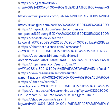
🌐
https://blog.fastwork.id/?
s=WA+0821+1305+0400++%5B%5BADEFA%5D%5D++Agen+Geo
🌐
https://www.ruparupa.com/jual/WA%200821%201305%
🌐
https://ruangjual.com/cari/WA%200821%201305%200
🌐
https://inaproduct.com/search/companies?
companies%5Bquery%5D=WA%200821%201305%200400%20
🌐
https://adasale.co.id/search?
keyword=WA%200821%201305%200400%20Jasa%20Pasan
🌐
https://chamber.huronsd.com/list/search?
q=WA+0821+1305+0400++%5B%5BADEFA%5D%5D++Harga+Pen
🌐
https://pashouses.id/rumah-dijual/area?
areaName=WA+0821+1305+0400++%5B%5BADEFA%5D%5D++Pus
🌐
https://in.pinterest.com/search/pins/?
q=WA+0821+1305+0400++%5B%5BADEFA%5D%5D++Pusat+Penga
🌐
https://www.regeringen.se/sokresultat/?
page=4&query=WA+0821+1305+0400++%5B%5BADEFA%5D%5D
🌐
https://utm.edu/search/?
search_criteria=WA+0821+1305+0400++%5B%5BADEFA%5D%5
🌐
https://qmu.edu.kz/kk/search/index.php?q=WA-0821-1305-0
EPS-Geofoam-ASTM-Rote-Ndao-Nusa-Tenggara-Timur
🌐
https://shopee.com.my/search?
keyword=WA+0821+1305+0400++%5B%5BADEFA%5D%5D++Vend
🌐