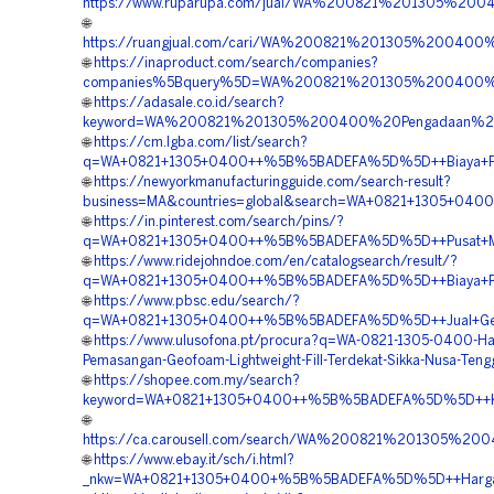
https://www.ruparupa.com/jual/WA%200821%201305%2
🌐
https://ruangjual.com/cari/WA%200821%201305%2004
🌐
https://inaproduct.com/search/companies?
companies%5Bquery%5D=WA%200821%201305%200400%2
🌐
https://adasale.co.id/search?
keyword=WA%200821%201305%200400%20Pengadaan%20
🌐
https://cm.lgba.com/list/search?
q=WA+0821+1305+0400++%5B%5BADEFA%5D%5D++Biaya+Pasa
🌐
https://newyorkmanufacturingguide.com/search-result?
business=MA&countries=global&search=WA+0821+1305+040
🌐
https://in.pinterest.com/search/pins/?
q=WA+0821+1305+0400++%5B%5BADEFA%5D%5D++Pusat+Mater
🌐
https://www.ridejohndoe.com/en/catalogsearch/result/?
q=WA+0821+1305+0400++%5B%5BADEFA%5D%5D++Biaya+Pemas
🌐
https://www.pbsc.edu/search/?
q=WA+0821+1305+0400++%5B%5BADEFA%5D%5D++Jual+Geofoam
🌐
https://www.ulusofona.pt/procura?q=WA-0821-1305-0400-Ha
Pemasangan-Geofoam-Lightweight-Fill-Terdekat-Sikka-Nusa-Teng
🌐
https://shopee.com.my/search?
keyword=WA+0821+1305+0400++%5B%5BADEFA%5D%5D++Kontra
🌐
https://ca.carousell.com/search/WA%200821%201305%
🌐
https://www.ebay.it/sch/i.html?
_nkw=WA+0821+1305+0400+%5B%5BADEFA%5D%5D++Harga+Geo