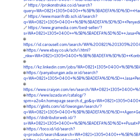
🔗
https://prokonstruksi.co.id/search?
query=WA+0821+1305+0400++%5B%5BADEFA%5D%5D++Harga+
🔗
https://www.maarifrdb.sch.id/search?
q=WA+0821+1305+0400++%5B%5BADEFA%5D%5D++Penyedia+Ma
🔗
https://www.gramedia.com/best-seller/?
s=WA+0821+1305+0400++%5B%5BADEFA%5D%5D++Jasa+Pengad
🌐
https://id.carousell.com/search/WA%200821%201305%
🌐
https://www.ebay.co.uk/sch/i.html?
_nkw=WA+0821+1305+0400+%5B%5BADEFA%5D%5D++Kontraktor
🌐
https://kz.linkedin.com/jobs/WA+0821+1305+0400+%5B%5B
🌐
https://panyabungan.ada.or.id/search?
q=WA+0821+1305+0400+%5B%5BADEFA%5D%5D++Jasa+Pemas
🌐
https://www.craiyon.com/en/search/WA+0821+1305+0400+%
🌐
https://www.lazada.vn/catalog/?
spm=a2o4n.homepage.search.d_go&q=WA+0821+1305+0400+
🌐
https://glints.com/id/lowongan/search/?
q=WA+0821+1305+0400+%5B%5BADEFA%5D%5D++Agen+Geofo
🌐
https://distributor.web.id/?
s=WA+0821+1305+0400++%5B%5BADEFA%5D%5D++Pusat+Peng
🌐
https://toco.id/id/search?
q=product/search&search=WA+0821+1305+0400++%5B%5BA