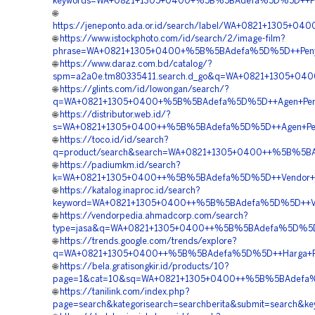
keywords=WA+0821+1305+0400+%5B%5BAdefa%5D%5D++Pembo
🌐
https://jeneponto.ada.or.id/search/label/WA+0821+1305+
🌐
https://www.istockphoto.com/id/search/2/image-film?
phrase=WA+0821+1305+0400+%5B%5BAdefa%5D%5D++Penyedia
🌐
https://www.daraz.com.bd/catalog/?
spm=a2a0e.tm80335411.search.d_go&q=WA+0821+1305+0400
🌐
https://glints.com/id/lowongan/search/?
q=WA+0821+1305+0400+%5B%5BAdefa%5D%5D++Agen+Penjual
🌐
https://distributor.web.id/?
s=WA+0821+1305+0400++%5B%5BAdefa%5D%5D++Agen+Penjual
🌐
https://toco.id/id/search?
q=product/search&search=WA+0821+1305+0400++%5B%5BAde
🌐
https://padiumkm.id/search?
k=WA+0821+1305+0400++%5B%5BAdefa%5D%5D++Vendor+Jual
🌐
https://katalog.inaproc.id/search?
keyword=WA+0821+1305+0400++%5B%5BAdefa%5D%5D++Vend
🌐
https://vendorpedia.ahmadcorp.com/search?
type=jasa&q=WA+0821+1305+0400++%5B%5BAdefa%5D%5D++J
🌐
https://trends.google.com/trends/explore?
q=WA+0821+1305+0400++%5B%5BAdefa%5D%5D++Harga+Pasa
🌐
https://bela.gratisongkir.id/products/10?
page=1&cat=10&sq=WA+0821+1305+0400++%5B%5BAdefa%5D%
🌐
https://tanilink.com/index.php?
page=search&kategorisearch=searchberita&submit=search