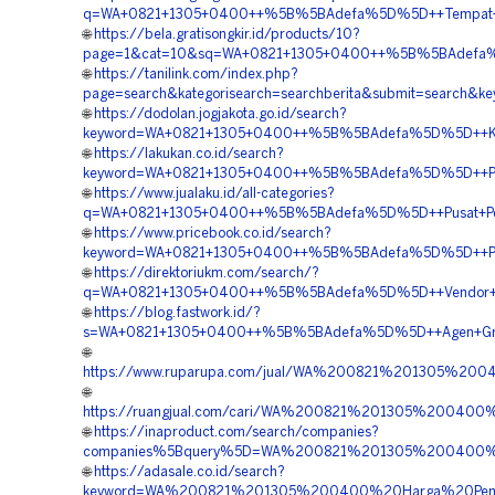
q=WA+0821+1305+0400++%5B%5BAdefa%5D%5D++Tempat+Jua
🌐
https://bela.gratisongkir.id/products/10?
page=1&cat=10&sq=WA+0821+1305+0400++%5B%5BAdefa%5D
🌐
https://tanilink.com/index.php?
page=search&kategorisearch=searchberita&submit=searc
🌐
https://dodolan.jogjakota.go.id/search?
keyword=WA+0821+1305+0400++%5B%5BAdefa%5D%5D++Kontr
🌐
https://lakukan.co.id/search?
keyword=WA+0821+1305+0400++%5B%5BAdefa%5D%5D++Penju
🌐
https://www.jualaku.id/all-categories?
q=WA+0821+1305+0400++%5B%5BAdefa%5D%5D++Pusat+Peng
🌐
https://www.pricebook.co.id/search?
keyword=WA+0821+1305+0400++%5B%5BAdefa%5D%5D++Peng
🌐
https://direktoriukm.com/search/?
q=WA+0821+1305+0400++%5B%5BAdefa%5D%5D++Vendor+Jual
🌐
https://blog.fastwork.id/?
s=WA+0821+1305+0400++%5B%5BAdefa%5D%5D++Agen+Grass
🌐
https://www.ruparupa.com/jual/WA%200821%201305%20
🌐
https://ruangjual.com/cari/WA%200821%201305%20040
🌐
https://inaproduct.com/search/companies?
companies%5Bquery%5D=WA%200821%201305%200400%2
🌐
https://adasale.co.id/search?
keyword=WA%200821%201305%200400%20Harga%20Pema