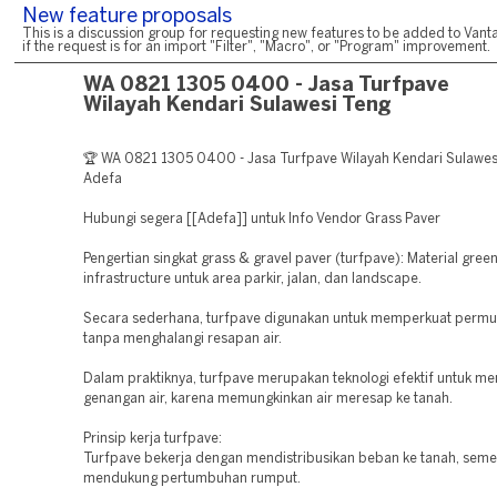
New feature proposals
This is a discussion group for requesting new features to be added to Vanta
if the request is for an import "Filter", "Macro", or "Program" improvement.
WA 0821 1305 0400 - Jasa Turfpave
Wilayah Kendari Sulawesi Teng
🏆 WA 0821 1305 0400 - Jasa Turfpave Wilayah Kendari Sulawes
Adefa
Hubungi segera [[Adefa]] untuk Info Vendor Grass Paver
Pengertian singkat grass & gravel paver (turfpave): Material gree
infrastructure untuk area parkir, jalan, dan landscape.
Secara sederhana, turfpave digunakan untuk memperkuat permu
tanpa menghalangi resapan air.
Dalam praktiknya, turfpave merupakan teknologi efektif untuk m
genangan air, karena memungkinkan air meresap ke tanah.
Prinsip kerja turfpave:
Turfpave bekerja dengan mendistribusikan beban ke tanah, seme
mendukung pertumbuhan rumput.