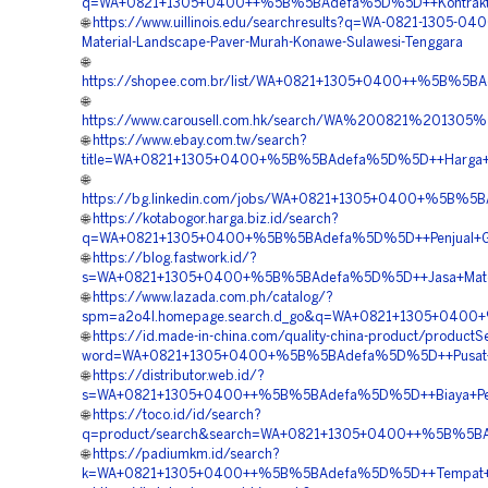
q=WA+0821+1305+0400++%5B%5BAdefa%5D%5D++Kontraktor+P
🌐
https://www.uillinois.edu/searchresults?q=WA-0821-1305-04
Material-Landscape-Paver-Murah-Konawe-Sulawesi-Tenggara
🌐
https://shopee.com.br/list/WA+0821+1305+0400++%5B%5BA
🌐
https://www.carousell.com.hk/search/WA%200821%201
🌐
https://www.ebay.com.tw/search?
title=WA+0821+1305+0400+%5B%5BAdefa%5D%5D++Harga+Pem
🌐
https://bg.linkedin.com/jobs/WA+0821+1305+0400+%5B%5B
🌐
https://kotabogor.harga.biz.id/search?
q=WA+0821+1305+0400+%5B%5BAdefa%5D%5D++Penjual+Gras
🌐
https://blog.fastwork.id/?
s=WA+0821+1305+0400+%5B%5BAdefa%5D%5D++Jasa+Materia
🌐
https://www.lazada.com.ph/catalog/?
spm=a2o4l.homepage.search.d_go&q=WA+0821+1305+0400+
🌐
https://id.made-in-china.com/quality-china-product/productS
word=WA+0821+1305+0400+%5B%5BAdefa%5D%5D++Pusat+Pav
🌐
https://distributor.web.id/?
s=WA+0821+1305+0400++%5B%5BAdefa%5D%5D++Biaya+Pema
🌐
https://toco.id/id/search?
q=product/search&search=WA+0821+1305+0400++%5B%5BAd
🌐
https://padiumkm.id/search?
k=WA+0821+1305+0400++%5B%5BAdefa%5D%5D++Tempat+Jual