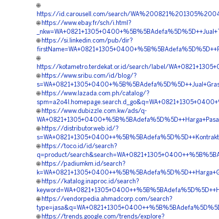
🌐
https://id.carousell.com/search/WA%200821%201305%
🌐
https://www.ebay.fr/sch/i.html?
_nkw=WA+0821+1305+0400+%5B%5BAdefa%5D%5D++Jual+Tur
🌐
https://si.linkedin.com/pub/dir?
firstName=WA+0821+1305+0400+%5B%5BAdefa%5D%5D++Pemb
🌐
https://kotametro.terdekat.or.id/search/label/WA+0821+
🌐
https://www.sribu.com/id/blog/?
s=WA+0821+1305+0400+%5B%5BAdefa%5D%5D++Jual+Grass+
🌐
https://www.lazada.com.ph/catalog/?
spm=a2o4l.homepage.search.d_go&q=WA+0821+1305+0400+
🌐
https://www.dubizzle.com.kw/ads/q-
WA+0821+1305+0400+%5B%5BAdefa%5D%5D++Harga+Pasang+P
🌐
https://distributor.web.id/?
s=WA+0821+1305+0400++%5B%5BAdefa%5D%5D++Kontraktor+
🌐
https://toco.id/id/search?
q=product/search&search=WA+0821+1305+0400++%5B%5BAde
🌐
https://padiumkm.id/search?
k=WA+0821+1305+0400++%5B%5BAdefa%5D%5D++Harga+Gras
🌐
https://katalog.inaproc.id/search?
keyword=WA+0821+1305+0400++%5B%5BAdefa%5D%5D++Harg
🌐
https://vendorpedia.ahmadcorp.com/search?
type=jasa&q=WA+0821+1305+0400++%5B%5BAdefa%5D%5D++P
🌐
https://trends.google.com/trends/explore?