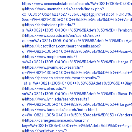
https://www.cincinnatistate.edu/search/WA+0821+1305+04
🌐
https://www.unomaha.edu/search/index.php?
cx=013054052462175277336%3Appfgpjirxm4&cof=FORID%3
8&q=WA+0821+1305+0400++%5B%5BAdefa%5D%5D++Vendor+Pe
🌐
https://admissions.pitt.edu/?
s=WA+0821+1305+0400++%5B%5BAdefa%5D%5D++Pemborong+
🌐
https://www.seeu.edu.mk/en/search/index?
query=WA+0821+1305+0400++%5B%5BAdefa%5D%5D++Agen+Pen
🌐
https://ucsdtritons.com/searchresults.aspx?
q=WA+0821+1305+0400++%5B%5BAdefa%5D%5D++Pesan+Grav
🌐
https://www.mcpherson.edu/?
s=WA+0821+1305+0400++%5B%5BAdefa%5D%5D++Harga+Pasan
🌐
https://www.pvamu.edu/search/?
q=WA+0821+1305+0400++%5B%5BAdefa%5D%5D++Pusat+Penga
🌐
https://pensacolastate.edu/searchresults/?
_sf_s=WA+0821+1305+0400++%5B%5BAdefa%5D%5D++Biaya+Pe
🌐
https://www.elms.edu/?
s=WA+0821+1305+0400++%5B%5BAdefa%5D%5D++Biaya+Penga
🌐
https://www.lynn.edu/search/results?
q=WA+0821+1305+0400++%5B%5BAdefa%5D%5D++Harga+Mate
🌐
https://www.tamu.edu/search/index.html?
q=WA+0821+1305+0400++%5B%5BAdefa%5D%5D++Vendor+Tur
🌐
https://carnegiescience.edu/search?
key=WA+0821+1305+0400++%5B%5BAdefa%5D%5D++Penyedia+
🌐
https://berlintwp.com/?