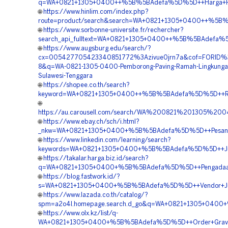
q=WA+0821+1305+0400++%5B%5BAdefa%5D%5D++Harga+Pemas
🌐
https://www.hinlim.com/index.php?
route=product/search&search=WA+0821+1305+0400++%5B%5B
🌐
https://www.sorbonne-universite.fr/rechercher?
search_api_fulltext=WA+0821+1305+0400++%5B%5BAdefa%5D
🌐
https://www.augsburg.edu/search/?
cx=005427705423340851772%3Azivue0jrn7a&cof=FORID%
8&q=WA-0821-1305-0400-Pemborong-Paving-Ramah-Lingkungan
Sulawesi-Tenggara
🌐
https://shopee.co.th/search?
keyword=WA+0821+1305+0400++%5B%5BAdefa%5D%5D++Rekan
🌐
https://au.carousell.com/search/WA%200821%201305%2
🌐
https://www.ebay.ch/sch/i.html?
_nkw=WA+0821+1305+0400+%5B%5BAdefa%5D%5D++Pesan+Gra
🌐
https://www.linkedin.com/learning/search?
keywords=WA+0821+1305+0400+%5B%5BAdefa%5D%5D++Jual+
🌐
https://takalar.harga.biz.id/search?
q=WA+0821+1305+0400+%5B%5BAdefa%5D%5D++Pengadaan+Pa
🌐
https://blog.fastwork.id/?
s=WA+0821+1305+0400+%5B%5BAdefa%5D%5D++Vendor+Jual+
🌐
https://www.lazada.co.th/catalog/?
spm=a2o4l.homepage.search.d_go&q=WA+0821+1305+0400+
🌐
https://www.olx.kz/list/q-
WA+0821+1305+0400+%5B%5BAdefa%5D%5D++Order+Gravel+