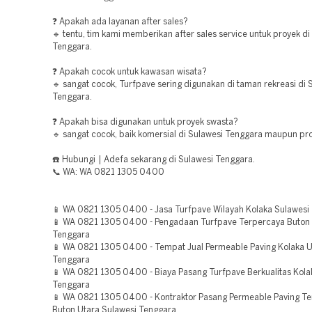
❓ Apakah ada layanan after sales?
🔹 tentu, tim kami memberikan after sales service untuk proyek di
Tenggara.
❓ Apakah cocok untuk kawasan wisata?
🔹 sangat cocok, Turfpave sering digunakan di taman rekreasi di 
Tenggara.
❓ Apakah bisa digunakan untuk proyek swasta?
🔹 sangat cocok, baik komersial di Sulawesi Tenggara maupun pro
☎️ Hubungi | Adefa sekarang di Sulawesi Tenggara.
📞 WA: WA 0821 1305 0400
📱 WA 0821 1305 0400 - Jasa Turfpave Wilayah Kolaka Sulawesi
📱 WA 0821 1305 0400 - Pengadaan Turfpave Terpercaya Buton 
Tenggara
📱 WA 0821 1305 0400 - Tempat Jual Permeable Paving Kolaka U
Tenggara
📱 WA 0821 1305 0400 - Biaya Pasang Turfpave Berkualitas Kola
Tenggara
📱 WA 0821 1305 0400 - Kontraktor Pasang Permeable Paving T
Buton Utara Sulawesi Tenggara