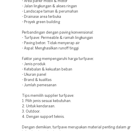
- Area parkir mobil & motor
- Jalan lingkungan & akses ringan
- Landscape taman & perumahan
- Drainase area terbuka
- Proyek green building
Perbandingan dengan paving konvensional:
- Turfpave: Permeable & ramah lingkungan
- Paving beton: Tidak menyerap air
- Aspal: Menghasilkan runoff tinggi
Faktor yang mempengaruhi harga turfpave:
- Jenis produk
- Ketebalan & kekuatan beban
- Ukuran panel
- Brand & kualitas
- Jumlah pemesanan
Tips memilih supplier turfpave:
1. Pilih jenis sesuai kebutuhan.
2. Untuk kendaraan.
3. Outdoor.
4. Dengan support teknis.
Dengan demikian, turfpave merupakan material penting dalam g