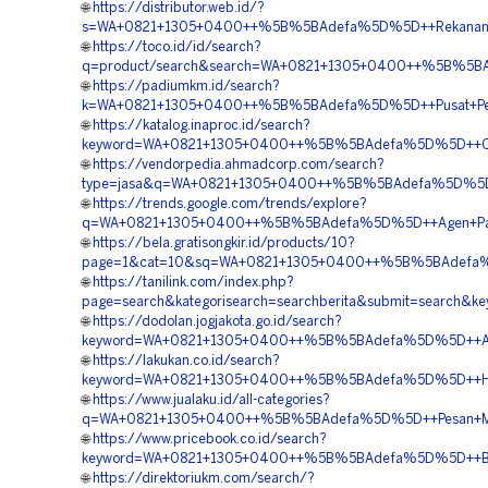
🌐
https://distributor.web.id/?
s=WA+0821+1305+0400++%5B%5BAdefa%5D%5D++Rekanan+Tu
🌐
https://toco.id/id/search?
q=product/search&search=WA+0821+1305+0400++%5B%5BAd
🌐
https://padiumkm.id/search?
k=WA+0821+1305+0400++%5B%5BAdefa%5D%5D++Pusat+Penju
🌐
https://katalog.inaproc.id/search?
keyword=WA+0821+1305+0400++%5B%5BAdefa%5D%5D++Order
🌐
https://vendorpedia.ahmadcorp.com/search?
type=jasa&q=WA+0821+1305+0400++%5B%5BAdefa%5D%5D++B
🌐
https://trends.google.com/trends/explore?
q=WA+0821+1305+0400++%5B%5BAdefa%5D%5D++Agen+Pavin
🌐
https://bela.gratisongkir.id/products/10?
page=1&cat=10&sq=WA+0821+1305+0400++%5B%5BAdefa%5D
🌐
https://tanilink.com/index.php?
page=search&kategorisearch=searchberita&submit=searc
🌐
https://dodolan.jogjakota.go.id/search?
keyword=WA+0821+1305+0400++%5B%5BAdefa%5D%5D++Agen
🌐
https://lakukan.co.id/search?
keyword=WA+0821+1305+0400++%5B%5BAdefa%5D%5D++Harga
🌐
https://www.jualaku.id/all-categories?
q=WA+0821+1305+0400++%5B%5BAdefa%5D%5D++Pesan+Mate
🌐
https://www.pricebook.co.id/search?
keyword=WA+0821+1305+0400++%5B%5BAdefa%5D%5D++Biaya+
🌐
https://direktoriukm.com/search/?