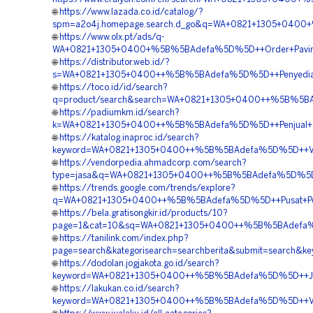
🌐
https://www.lazada.co.id/catalog/?
spm=a2o4j.homepage.search.d_go&q=WA+0821+1305+0400+
🌐
https://www.olx.pt/ads/q-
WA+0821+1305+0400+%5B%5BAdefa%5D%5D++Order+Paving+
🌐
https://distributor.web.id/?
s=WA+0821+1305+0400++%5B%5BAdefa%5D%5D++Penyedia+Mat
🌐
https://toco.id/id/search?
q=product/search&search=WA+0821+1305+0400++%5B%5BAd
🌐
https://padiumkm.id/search?
k=WA+0821+1305+0400++%5B%5BAdefa%5D%5D++Penjual+Tur
🌐
https://katalog.inaproc.id/search?
keyword=WA+0821+1305+0400++%5B%5BAdefa%5D%5D++Vendo
🌐
https://vendorpedia.ahmadcorp.com/search?
type=jasa&q=WA+0821+1305+0400++%5B%5BAdefa%5D%5D++H
🌐
https://trends.google.com/trends/explore?
q=WA+0821+1305+0400++%5B%5BAdefa%5D%5D++Pusat+Penju
🌐
https://bela.gratisongkir.id/products/10?
page=1&cat=10&sq=WA+0821+1305+0400++%5B%5BAdefa%5D%5
🌐
https://tanilink.com/index.php?
page=search&kategorisearch=searchberita&submit=search
🌐
https://dodolan.jogjakota.go.id/search?
keyword=WA+0821+1305+0400++%5B%5BAdefa%5D%5D++Jasa+
🌐
https://lakukan.co.id/search?
keyword=WA+0821+1305+0400++%5B%5BAdefa%5D%5D++Vend