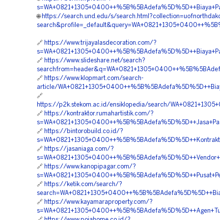
s=WA+0821+1305+0400++%5B%5BAdefa%5D%5D++Biaya+Pasang
🌐
https://search.und.edu/s/search.html?collection=uofnorthdak
search&profile=_default&query=WA+0821+1305+0400++%5B%
🔗
https://www.trijayalasdecoration.com/?
s=WA+0821+1305+0400++%5B%5BAdefa%5D%5D++Biaya+Pasan
🔗
https://www.slideshare.net/search?
searchfrom=header&q=WA+0821+1305+0400++%5B%5BAdefa%
🔗
https://www.klopmart.com/search-
article/WA+0821+1305+0400++%5B%5BAdefa%5D%5D++Biaya+P
🔗
https://p2k.stekom.ac.id/ensiklopedia/search/WA+0821+1
🔗
https://kontraktor.rumahartistik.com/?
s=WA+0821+1305+0400++%5B%5BAdefa%5D%5D++Jasa+Pasan
🔗
https://bintorobuild.co.id/?
s=WA+0821+1305+0400++%5B%5BAdefa%5D%5D++Kontraktor+
🔗
https://jasaniaga.com/?
s=WA+0821+1305+0400++%5B%5BAdefa%5D%5D++Vendor+Jual
🔗
https://www.kanopipagar.com/?
s=WA+0821+1305+0400++%5B%5BAdefa%5D%5D++Pusat+Penga
🔗
https://ketik.com/search/?
search=WA+0821+1305+0400++%5B%5BAdefa%5D%5D++Biaya+
🔗
https://www.kayamaraproperty.com/?
s=WA+0821+1305+0400++%5B%5BAdefa%5D%5D++Agen+Turfp
🔗
https://www.pojahome.co.id/?