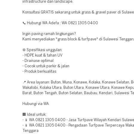
infrastructure dan landscape.
Konsultasi GRATIS sekarang untuk grass & gravel paver di Sulawe
📞 Hubungi WA Adefa : WA 0821 1305 0400
Ingin paving ramah lingkungan?
Kami menyediakan *grass block & turfpave* di Sulawesi Tenggar
⚙️ Spesifikasi unggulan:
- HDPE kuat & tahan UV
- Drainase optimal
- Cocok untuk parkir & jalan
- Produk berkualitas
📍 Area layanan: Buton, Muna, Konawe, Kolaka, Konawe Selatan, 
Wakatobi, Kolaka Utara, Buton Utara, Konawe Utara, Konawe Kep
Barat, Buton Tengah, Buton Selatan, Baubau, Kendari, Sulawesi T
Hubungi via WA
🏢 Ideal untuk:
- 📱 WA 0821 1305 0400 - Jasa Turfpave Wilayah Kendari Sulawe
- 📱 WA 0821 1305 0400 - Pengadaan Turfpave Terpercaya Waka
Tenggara