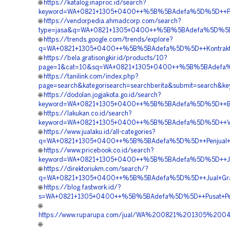
🌐
https://katalog.inaproc.id/search?
keyword=WA+0821+1305+0400++%5B%5BAdefa%5D%5D++Penga
🌐
https://vendorpedia.ahmadcorp.com/search?
type=jasa&q=WA+0821+1305+0400++%5B%5BAdefa%5D%5D++J
🌐
https://trends.google.com/trends/explore?
q=WA+0821+1305+0400++%5B%5BAdefa%5D%5D++Kontraktor+
🌐
https://bela.gratisongkir.id/products/10?
page=1&cat=10&sq=WA+0821+1305+0400++%5B%5BAdefa%5D%
🌐
https://tanilink.com/index.php?
page=search&kategorisearch=searchberita&submit=searc
🌐
https://dodolan.jogjakota.go.id/search?
keyword=WA+0821+1305+0400++%5B%5BAdefa%5D%5D++Biay
🌐
https://lakukan.co.id/search?
keyword=WA+0821+1305+0400++%5B%5BAdefa%5D%5D++Vendo
🌐
https://www.jualaku.id/all-categories?
q=WA+0821+1305+0400++%5B%5BAdefa%5D%5D++Penjual+Pav
🌐
https://www.pricebook.co.id/search?
keyword=WA+0821+1305+0400++%5B%5BAdefa%5D%5D++Jasa+
🌐
https://direktoriukm.com/search/?
q=WA+0821+1305+0400++%5B%5BAdefa%5D%5D++Jual+Gravel
🌐
https://blog.fastwork.id/?
s=WA+0821+1305+0400++%5B%5BAdefa%5D%5D++Pusat+Penga
🌐
https://www.ruparupa.com/jual/WA%200821%201305%20
🌐