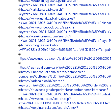
🌐
https://dodolan.jogjakota.go.id/search?
keyword=WA+0821+1305+0400++%5B%5BAdefa%5D%5D++Harga
🌐
https://lakukan.co.id/search?
keyword=WA+0821+1305+0400++%5B%5BAdefa%5D%5D++Suppli
🌐
https://www.jualaku.id/all-categories?
q=WA+0821+1305+0400++%5B%5BAdefa%5D%5D++Rekanan+Per
🌐
https://www.pricebook.co.id/search?
keyword=WA+0821+1305+0400++%5B%5BAdefa%5D%5D++Vendo
🌐
https://direktoriukm.com/search/?
q=WA+0821+1305+0400++%5B%5BAdefa%5D%5D++Biaya+Penga
🌐
https://blog.fastwork.id/?
s=WA+0821+1305+0400++%5B%5BAdefa%5D%5D++Tempat+Jual+
🌐
https://www.ruparupa.com/jual/WA%200821%201305%20
🌐
https://ruangjual.com/cari/WA%200821%201305%200400
🌐
https://inaproduct.com/search/companies?
companies%5Bquery%5D=WA%200821%201305%200400%20
🌐
https://adasale.co.id/search?
keyword=WA%200821%201305%200400%20Order%20Gras
🌐
https://business.greaterperimeterchamber.com/list/search?
q=WA+0821+1305+0400++%5B%5BAdefa%5D%5D++Kontraktor+
🌐
https://www.notino.se/search.asp?
exps=WA+0821+1305+0400++%5B%5BAdefa%5D%5D++Tempat+J
🌐
https://co.pinterest.com/search/pins/?