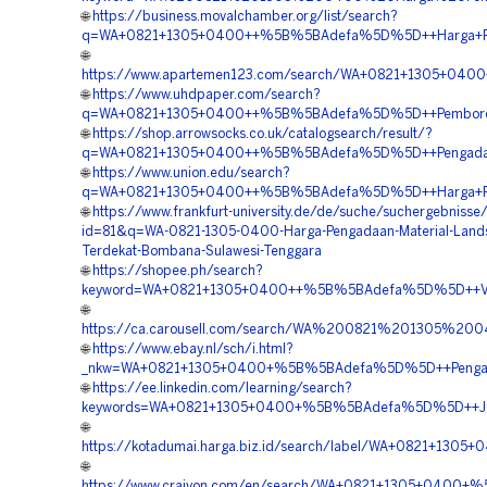
🌐
https://business.movalchamber.org/list/search?
q=WA+0821+1305+0400++%5B%5BAdefa%5D%5D++Harga+Pasan
🌐
https://www.apartemen123.com/search/WA+0821+1305+040
🌐
https://www.uhdpaper.com/search?
q=WA+0821+1305+0400++%5B%5BAdefa%5D%5D++Pemborong+
🌐
https://shop.arrowsocks.co.uk/catalogsearch/result/?
q=WA+0821+1305+0400++%5B%5BAdefa%5D%5D++Pengadaan+
🌐
https://www.union.edu/search?
q=WA+0821+1305+0400++%5B%5BAdefa%5D%5D++Harga+Pavin
🌐
https://www.frankfurt-university.de/de/suche/suchergebnisse
id=81&q=WA-0821-1305-0400-Harga-Pengadaan-Material-Lands
Terdekat-Bombana-Sulawesi-Tenggara
🌐
https://shopee.ph/search?
keyword=WA+0821+1305+0400++%5B%5BAdefa%5D%5D++Vend
🌐
https://ca.carousell.com/search/WA%200821%201305%2
🌐
https://www.ebay.nl/sch/i.html?
_nkw=WA+0821+1305+0400+%5B%5BAdefa%5D%5D++Pengadaa
🌐
https://ee.linkedin.com/learning/search?
keywords=WA+0821+1305+0400+%5B%5BAdefa%5D%5D++Jasa+
🌐
https://kotadumai.harga.biz.id/search/label/WA+0821+13
🌐
https://www.craiyon.com/en/search/WA+0821+1305+0400+%