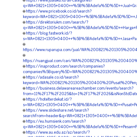
🌐
https://www.jualaku.id/all-categories?
q=WA+0821+1305+0400++%5B%5BAdefa%5D%5D++Jual+Grave
🌐
https://www.pricebook.co.id/search?
keyword=WA+0821+1305+0400++%5B%5BAdefa%5D%5D++Jasa+
🌐
https://direktoriukm.com/search/?
q=WA+0821+1305+0400++%5B%5BAdefa%5D%5D++Harga+Peng
🌐
https://blog.fastwork.id/?
s=WA+0821+1305+0400++%5B%5BAdefa%5D%5D++Jasa+Pasan
🌐
https://www.ruparupa.com/jual/WA%200821%201305%2
🌐
https://ruangjual.com/cari/WA%200821%201305%20040
🌐
https://inaproduct.com/search/companies?
companies%5Bquery%5D=WA%200821%201305%200400%2
🌐
https://adasale.co.id/search?
keyword=WA%200821%201305%200400%20Pusat%20Peng
🌐
https://business.delawareareachamber.com/events/search?
from=11%2F17%2F2025&to=1%2F17%2F2026&isNonStdDateFo
🌐
https://hotelterdekat.id/?
s=WA+0821+1305+0400++%5B%5BAdefa%5D%5D++Pusat+Penga
🌐
https://www.slideshare.net/search?
searchFrom=header&q=WA+0821+1305+0400++%5B%5BAdefa%
🌐
https://eu.humsienk.com/search?
q=WA+0821+1305+0400++%5B%5BAdefa%5D%5D++Pesan+Pavin
🌐
https://www.au.edu.az/az/search/?