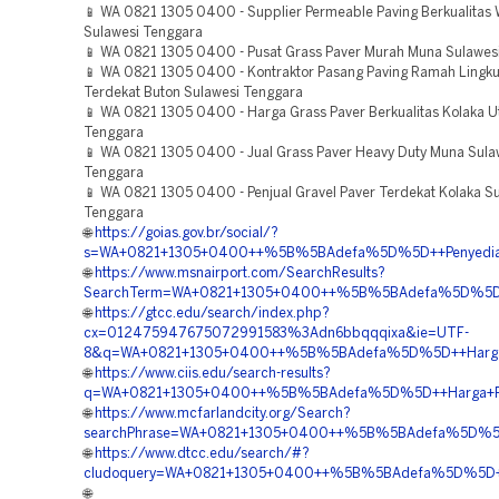
📱 WA 0821 1305 0400 - Supplier Permeable Paving Berkualitas 
Sulawesi Tenggara
📱 WA 0821 1305 0400 - Pusat Grass Paver Murah Muna Sulawes
📱 WA 0821 1305 0400 - Kontraktor Pasang Paving Ramah Lingk
Terdekat Buton Sulawesi Tenggara
📱 WA 0821 1305 0400 - Harga Grass Paver Berkualitas Kolaka U
Tenggara
📱 WA 0821 1305 0400 - Jual Grass Paver Heavy Duty Muna Sula
Tenggara
📱 WA 0821 1305 0400 - Penjual Gravel Paver Terdekat Kolaka S
Tenggara
🌐
https://goias.gov.br/social/?
s=WA+0821+1305+0400++%5B%5BAdefa%5D%5D++Penyedia+Ma
🌐
https://www.msnairport.com/SearchResults?
SearchTerm=WA+0821+1305+0400++%5B%5BAdefa%5D%5D++Pe
🌐
https://gtcc.edu/search/index.php?
cx=012475947675072991583%3Adn6bbqqqixa&ie=UTF-
8&q=WA+0821+1305+0400++%5B%5BAdefa%5D%5D++Harga+Gr
🌐
https://www.ciis.edu/search-results?
q=WA+0821+1305+0400++%5B%5BAdefa%5D%5D++Harga+Pasan
🌐
https://www.mcfarlandcity.org/Search?
searchPhrase=WA+0821+1305+0400++%5B%5BAdefa%5D%5D++V
🌐
https://www.dtcc.edu/search/#?
cludoquery=WA+0821+1305+0400++%5B%5BAdefa%5D%5D++Ja
🌐