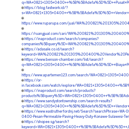
q=WA+0821+1305+0400++%5B%5BAdefa%5D%5D++Pusat+Penju
🌐
https://blog.fastwork.id/?
s=WA+0821+1305+0400++%5B%5BAdefa%5D%5D++Vendor+Gra
🌐
https://www.ruparupa.com/jual/WA%200821%201305%20
🌐
https://ruangjual.com/cari/WA%200821%201305%200400
🌐
https://inaproduct.com/search/companies?
companies%5Bquery%5D=WA%200821%201305%200400%20
🌐
https://adasale.co.id/search?
keyword=WA%200821%201305%200400%20Vendor%20Perm
🌐
https://www.benson-chamber.com/list/search?
q=WA+0821+1305+0400++%5B%5BAdefa%5D%5D++Biaya+Pemas
🌐
https://www.apartemen123.com/search/WA+0821+1305+040
🌐
https://or-
in.facebook.com/watch/explore/WA+0821+1305+0400++%5B
🌐
https://inaproduct.com/search/products?
products%5Bquery%5D=WA+0821+1305+0400++%5B%5BAdefa
🌐
https://www.sandystontownship.com/search-results?
q=WA+0821+1305+0400++%5B%5BAdefa%5D%5D++Vendor+Gra
🌐
https://www.eastrutherfordnj.net/Search?searchPhrase=WA-0
0400-Pesan-Permeable-Paving-Heavy-Duty-Konawe-Sulawesi-Te
🌐
https://shopee.sg/search?
keyword=WA+0821+1305+0400++%5B%5BAdefa%5D%5D++Jual+