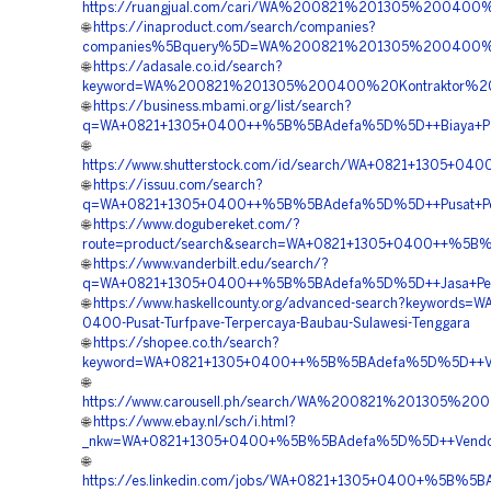
https://ruangjual.com/cari/WA%200821%201305%20040
🌐
https://inaproduct.com/search/companies?
companies%5Bquery%5D=WA%200821%201305%200400%20
🌐
https://adasale.co.id/search?
keyword=WA%200821%201305%200400%20Kontraktor%20
🌐
https://business.mbami.org/list/search?
q=WA+0821+1305+0400++%5B%5BAdefa%5D%5D++Biaya+Pasan
🌐
https://www.shutterstock.com/id/search/WA+0821+1305+0
🌐
https://issuu.com/search?
q=WA+0821+1305+0400++%5B%5BAdefa%5D%5D++Pusat+Penga
🌐
https://www.dogubereket.com/?
route=product/search&search=WA+0821+1305+0400++%5B%5
🌐
https://www.vanderbilt.edu/search/?
q=WA+0821+1305+0400++%5B%5BAdefa%5D%5D++Jasa+Pemasa
🌐
https://www.haskellcounty.org/advanced-search?keywords=W
0400-Pusat-Turfpave-Terpercaya-Baubau-Sulawesi-Tenggara
🌐
https://shopee.co.th/search?
keyword=WA+0821+1305+0400++%5B%5BAdefa%5D%5D++Vendo
🌐
https://www.carousell.ph/search/WA%200821%201305%
🌐
https://www.ebay.nl/sch/i.html?
_nkw=WA+0821+1305+0400+%5B%5BAdefa%5D%5D++Vendor+Jua
🌐
https://es.linkedin.com/jobs/WA+0821+1305+0400+%5B%5B