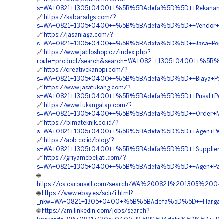
s=WA+0821+1305+0400++%5B%5BAdefa%5D%5D++Rekanan+Pe
🔗
https://kabarsdgs.com/?
s=WA+0821+1305+0400++%5B%5BAdefa%5D%5D++Vendor+Jual
🔗
https://jasaniaga.com/?
s=WA+0821+1305+0400++%5B%5BAdefa%5D%5D++Jasa+Pemasa
🔗
https://www.jabloshop.cz/index.php?
route=product/search&search=WA+0821+1305+0400++%5B%5B
🔗
https://creativekanopi.com/?
s=WA+0821+1305+0400++%5B%5BAdefa%5D%5D++Biaya+Pemas
🔗
https://www.jasatukang.com/?
s=WA+0821+1305+0400++%5B%5BAdefa%5D%5D++Pusat+Penga
🔗
https://www.tukangatap.com/?
s=WA+0821+1305+0400++%5B%5BAdefa%5D%5D++Order+Mater
🔗
https://bimateknik.co.id/?
s=WA+0821+1305+0400++%5B%5BAdefa%5D%5D++Agen+Penjua
🔗
https://aob.co.id/blog/?
s=WA+0821+1305+0400++%5B%5BAdefa%5D%5D++Supplier+Tu
🔗
https://griyamebeljati.com/?
s=WA+0821+1305+0400++%5B%5BAdefa%5D%5D++Agen+Paving
🌐
https://ca.carousell.com/search/WA%200821%201305%2
🌐
https://www.ebay.es/sch/i.html?
_nkw=WA+0821+1305+0400+%5B%5BAdefa%5D%5D++Harga+Pas
🌐
https://am.linkedin.com/jobs/search?