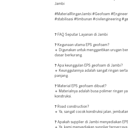
Jambi
#MaterialRinganJambi #Geofoam #Engineerin
#stabilisasi #timbunan #civilengineering #
❓ FAQ Seputar Layanan di Jambi
❓ Kegunaan utama EPS geofoam?
🔹 Digunakan untuk menggantikan urugan ber
dasar berkurang.
❓ Apa keunggulan EPS geofoam di Jambi?
🔹 Keunggulannya adalah sangat ringan serta
panjang.
❓ Material EPS geofoam dibuat?
🔹 Materialnya adalah busa polimer ringan y
konstruksi.
❓ Road construction?
🔹 Ya, sangat cocok konstruksi jalan, jembata
❓ Apakah supplier di Jambi menyediakan EP
🔹 Ya, kami menyediakan supplier terpercaya