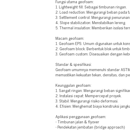
Fungsi utama geofoam:
1. Lightweight fill: Sebagai timbunan ringan.
2. Load reduction: Mengurangi beban pada t
3. Settlement control: Mengurangi penurunan
4. Slope stabilization: Menstabilkan lereng.
5. Thermal insulation: Memberikan isolasi ter
Macam geofoam:
1. Geofoam EPS: Umum digunakan untuk kons
2. Geofoam block: Berbentuk blok untuk tim
3. Geofoam custom: Disesuaikan dengan keb
Standar & spesifikasi:
Geofoam umumnya memenuhi standar ASTM D
memastikan kekuatan tekan, densitas, dan p
Keunggulan geofoam:
1. Sangat ringan: Mengurangi beban signifika
2. Instalasi cepat: Mempercepat proyek.
3. Stabil: Mengurangi risiko deformasi.
4. Efisien: Menghemat biaya konstruksi jangk
Aplikasi penggunaan geofoam:
- Timbunan jalan & flyover
- Pendekatan jembatan (bridge approach)