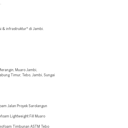
.
& infrastruktur* di Jambi.
 Merangin, Muaro Jambi,
Jabung Timur, Tebo, Jambi, Sungai
oam Jalan Proyek Sarolangun
oam Lightweight Fill Muaro
 Geofoam Timbunan ASTM Tebo