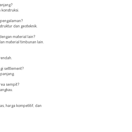
panjang?
 konstruksi.
erpengalaman?
struktur dan geoteknik.
engan material lain?
an material timbunan lain.
 rendah.
i settlement?
 panjang.
rea sempit?
jangkau.
as, harga kompetitif, dan