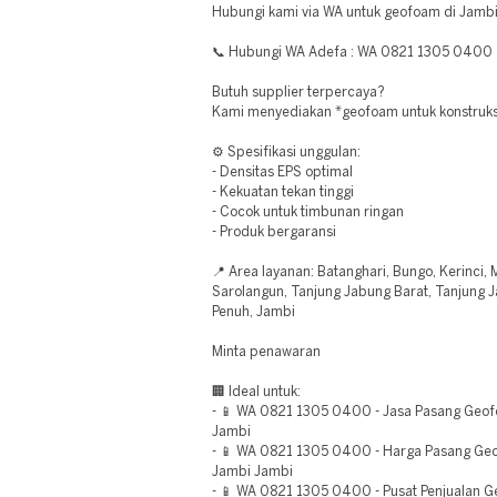
Hubungi kami via WA untuk geofoam di Jambi
📞 Hubungi WA Adefa : WA 0821 1305 0400
Butuh supplier terpercaya?
Kami menyediakan *geofoam untuk konstruksi 
⚙️ Spesifikasi unggulan:
- Densitas EPS optimal
- Kekuatan tekan tinggi
- Cocok untuk timbunan ringan
- Produk bergaransi
📍 Area layanan: Batanghari, Bungo, Kerinci,
Sarolangun, Tanjung Jabung Barat, Tanjung 
Penuh, Jambi
Minta penawaran
🏢 Ideal untuk:
- 📱 WA 0821 1305 0400 - Jasa Pasang Geof
Jambi
- 📱 WA 0821 1305 0400 - Harga Pasang Geof
Jambi Jambi
- 📱 WA 0821 1305 0400 - Pusat Penjualan