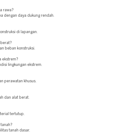
ea rawa?
area dengan daya dukung rendah.
onstruksi di lapangan.
 berat?
kan beban konstruksi.
a ekstrem?
ndisi lingkungan ekstrem.
an perawatan khusus.
h dan alat berat.
rial tertutup.
 tanah?
itas tanah dasar.