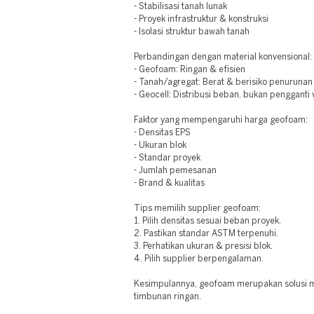
- Stabilisasi tanah lunak
- Proyek infrastruktur & konstruksi
- Isolasi struktur bawah tanah
Perbandingan dengan material konvensional:
- Geofoam: Ringan & efisien
- Tanah/agregat: Berat & berisiko penurunan
- Geocell: Distribusi beban, bukan pengganti
Faktor yang mempengaruhi harga geofoam:
- Densitas EPS
- Ukuran blok
- Standar proyek
- Jumlah pemesanan
- Brand & kualitas
Tips memilih supplier geofoam:
1. Pilih densitas sesuai beban proyek.
2. Pastikan standar ASTM terpenuhi.
3. Perhatikan ukuran & presisi blok.
4. Pilih supplier berpengalaman.
Kesimpulannya, geofoam merupakan solusi m
timbunan ringan.