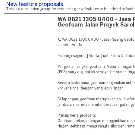
New feature proposals
This is a discussion group for requesting new features to be added to Vantag
WA 0821 1305 0400 - Jasa 
Geofoam Jalan Proyek Saro
📞 WA 0821 1305 0400 - Jasa Pasang Geofo
Jambi | Adefa
Hubungi segera [[Adefa]] untuk Info Distrib
Pengertian singkat geofoam: Material ringan
(EPS) yang digunakan sebagai timbunan ring
Secara sederhana, geofoam digunakan untuk
konvensional dengan yang lebih ringan.
Di lapangan, geofoam merupakan solusi efe
jembatan, karena memiliki berat sangat ring
Prinsip kerja geofoam:
Geofoam bekerja dengan menggantikan mater
ringan, sehingga mengurangi risiko penuruna