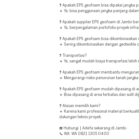
❓ Apakah EPS geofoam bisa dipakai jangka 
🔹 Ya, bisa penggunaan jangka panjang dalam
❓ Apakah supplier EPS geofoam di Jambi b
🔹 Ya, berpengalaman portofolio proyek infra
❓ Apakah EPS geofoam bisa dikombinasikan d
🔹 Sering dikombinasikan dengan geotextile d
❓ Transportasi?
🔹 Ya, sangat mudah biaya transportasi lebih
❓ Apakah EPS geofoam membantu mengurang
🔹 Mengurangi risiko penurunan tanah jangka
❓ Apakah EPS geofoam mudah dipasang di a
🔹 Bisa dipasang di area terbatas dan sulit di
❓ Alasan memilih kami?
🔹 Karena kami profesional material berkualit
dukungan teknis proyek.
☎️ Hubungi | Adefa sekarang di Jambi.
📞 WA: WA 0821 1305 0400