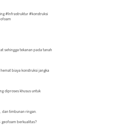
g #Infrastruktur #konstruksi
geofoam
at sehingga tekanan pada tanah
 hemat biaya konstruksi jangka
ang diproses khusus untuk
n, dan timbunan ringan.
S geofoam berkualitas?
.