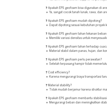
❓ Apakah EPS geofoam bisa digunakan di ar
🔹 Ya, sangat cocok tanah lunak, rawa, dan 
❓ Apakah EPS geofoam mudah dipotong?
🔹 Dapat dipotong sesuai kebutuhan proyek k
❓ Apakah EPS geofoam tahan tekanan beban
🔹 Memiliki variasi densitas untuk menyesuai
❓ Apakah EPS geofoam tahan terhadap cuac
🔹 Material stabil dalam panas, hujan, dan ko
❓ Apakah EPS geofoam perlu perawatan?
🔹 Setelah terpasang hampir tidak memerluk
❓ Cost efficiency?
🔹 Karena mengurangi biaya transportasi tana
❓ Material stability?
🔹 Tidak mudah berjamur karena struktur mate
❓ Apakah EPS geofoam membantu stabilisasi
🔹 Mengurangi beban dan meningkatkan stabil