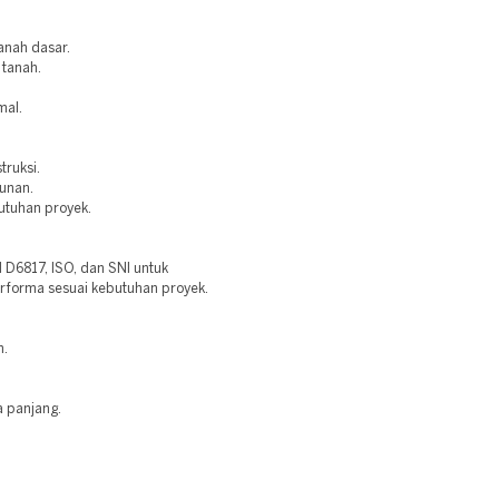
anah dasar.
 tanah.
mal.
truksi.
bunan.
utuhan proyek.
6817, ISO, dan SNI untuk
erforma sesuai kebutuhan proyek.
n.
a panjang.