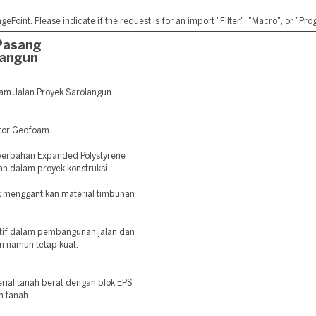
ePoint. Please indicate if the request is for an import "Filter", "Macro", or "P
Pasang
langun
am Jalan Proyek Sarolangun
utor Geofoam
 berbahan Expanded Polystyrene
an dalam proyek konstruksi.
 menggantikan material timbunan
ktif dalam pembangunan jalan dan
an namun tetap kuat.
ial tanah berat dengan blok EPS
n tanah.