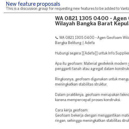
New feature proposals
This is a discussion group for requesting new features to be added to Vantag
WA 0821 1305 0400 - Agen
Wilayah Bangka Barat Kepu
📞 WA 0821 1305 0400 - Agen Geofoam Wila
Bangka Belitung | Adefa
Hubungi segera [[Adefa]] untuk Info Suppli
Apa itu geofoam: Material geoteknik modern
pengganti tanah atau agregat dalam konstruk
Ringkasnya, geofoam digunakan untuk mengu
meningkatkan stabilitas struktur.
Dalam praktiknya, geofoam merupakan tekno
karena mempercepat proses konstruksi.
Cara kerja geofoam:
Geofoam bekerja dengan menggantikan mater
ringan, sehingga meningkatkan stabilitas stru