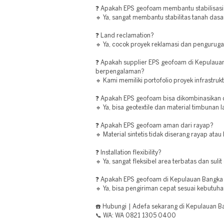
❓ Apakah EPS geofoam membantu stabilisasi
🔹 Ya, sangat membantu stabilitas tanah dasa
❓ Land reclamation?
🔹 Ya, cocok proyek reklamasi dan penguruga
❓ Apakah supplier EPS geofoam di Kepulauan
berpengalaman?
🔹 Kami memiliki portofolio proyek infrastruk
❓ Apakah EPS geofoam bisa dikombinasikan d
🔹 Ya, bisa geotextile dan material timbunan la
❓ Apakah EPS geofoam aman dari rayap?
🔹 Material sintetis tidak diserang rayap atau
❓ Installation flexibility?
🔹 Ya, sangat fleksibel area terbatas dan sulit
❓ Apakah EPS geofoam di Kepulauan Bangka B
🔹 Ya, bisa pengiriman cepat sesuai kebutuha
☎️ Hubungi | Adefa sekarang di Kepulauan Ba
📞 WA: WA 0821 1305 0400