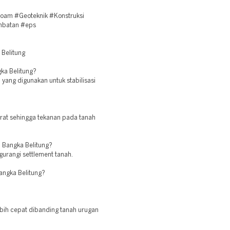
oam #Geoteknik #Konstruksi
embatan #eps
 Belitung
ka Belitung?
 yang digunakan untuk stabilisasi
rat sehingga tekanan pada tanah
 Bangka Belitung?
gurangi settlement tanah.
angka Belitung?
ebih cepat dibanding tanah urugan