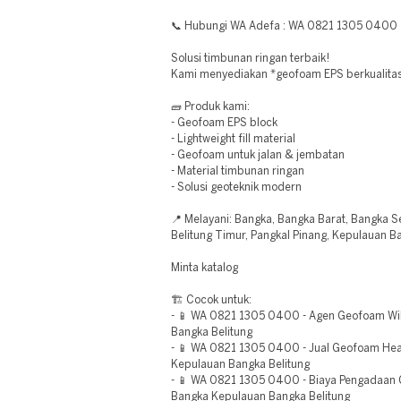
📞 Hubungi WA Adefa : WA 0821 1305 0400
Solusi timbunan ringan terbaik!
Kami menyediakan *geofoam EPS berkualitas*
🧱 Produk kami:
- Geofoam EPS block
- Lightweight fill material
- Geofoam untuk jalan & jembatan
- Material timbunan ringan
- Solusi geoteknik modern
📍 Melayani: Bangka, Bangka Barat, Bangka Se
Belitung Timur, Pangkal Pinang, Kepulauan B
Minta katalog
🏗️ Cocok untuk:
- 📱 WA 0821 1305 0400 - Agen Geofoam Wi
Bangka Belitung
- 📱 WA 0821 1305 0400 - Jual Geofoam Hea
Kepulauan Bangka Belitung
- 📱 WA 0821 1305 0400 - Biaya Pengadaan G
Bangka Kepulauan Bangka Belitung