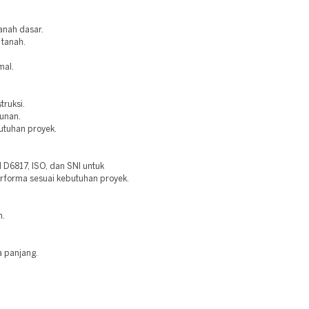
anah dasar.
 tanah.
mal.
truksi.
bunan.
utuhan proyek.
6817, ISO, dan SNI untuk
erforma sesuai kebutuhan proyek.
n.
a panjang.