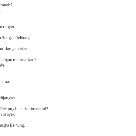
 tanah?
r.
n ringan.
 Bangka Belitung
tur dan geoteknik.
engan material lain?
in.
 hama.
 dijangkau.
elitung bisa dikirim cepat?
n proyek.
ngka Belitung.