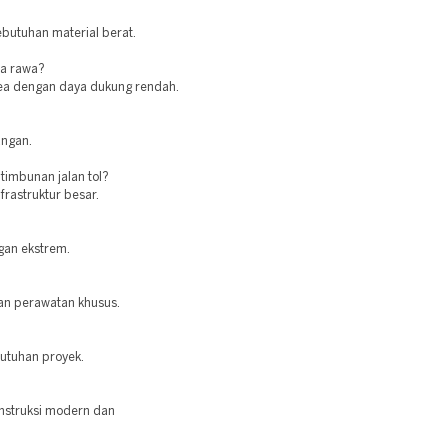
butuhan material berat.
ea rawa?
area dengan daya dukung rendah.
angan.
timbunan jalan tol?
nfrastruktur besar.
ngan ekstrem.
an perawatan khusus.
butuhan proyek.
nstruksi modern dan