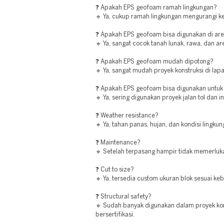
❓ Apakah EPS geofoam ramah lingkungan?
🔹 Ya, cukup ramah lingkungan mengurangi ke
❓ Apakah EPS geofoam bisa digunakan di ar
🔹 Ya, sangat cocok tanah lunak, rawa, dan 
❓ Apakah EPS geofoam mudah dipotong?
🔹 Ya, sangat mudah proyek konstruksi di lap
❓ Apakah EPS geofoam bisa digunakan untuk 
🔹 Ya, sering digunakan proyek jalan tol dan i
❓ Weather resistance?
🔹 Ya, tahan panas, hujan, dan kondisi lingku
❓ Maintenance?
🔹 Setelah terpasang hampir tidak memerluk
❓ Cut to size?
🔹 Ya, tersedia custom ukuran blok sesuai ke
❓ Structural safety?
🔹 Sudah banyak digunakan dalam proyek ko
bersertifikasi.