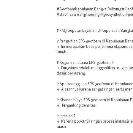
#GeofoamKepulauan Bangka Belitung #Geof
#stabilisasi #engineering #geosynthetic #j
❓ FAQ Seputar Layanan di Kepulauan Bangka
❓ Pengertian EPS geofoam di Kepulauan Bang
🔹 Ini merupakan busa polistirena ekspandasi
tanah.
❓ Kegunaan utama EPS geofoam?
🔹 Fungsinya adalah menggantikan urugan be
dasar berkurang.
❓ Apa keunggulan EPS geofoam di Kepulauan
🔹 Alasannya karena sangat ringan serta men
❓ Kisaran biaya EPS geofoam di Kepulauan B
🔹 Tergantung densitas.
❓ Instalasi?
🔹 Karena bobotnya ringan proses instalasi l
biasa.