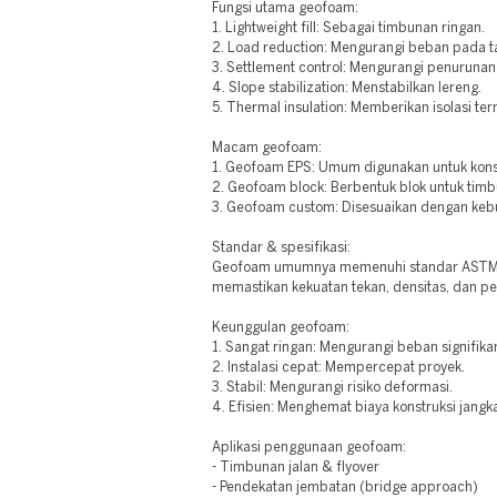
Fungsi utama geofoam:
1. Lightweight fill: Sebagai timbunan ringan.
2. Load reduction: Mengurangi beban pada t
3. Settlement control: Mengurangi penurunan
4. Slope stabilization: Menstabilkan lereng.
5. Thermal insulation: Memberikan isolasi ter
Macam geofoam:
1. Geofoam EPS: Umum digunakan untuk kons
2. Geofoam block: Berbentuk blok untuk tim
3. Geofoam custom: Disesuaikan dengan keb
Standar & spesifikasi:
Geofoam umumnya memenuhi standar ASTM D
memastikan kekuatan tekan, densitas, dan p
Keunggulan geofoam:
1. Sangat ringan: Mengurangi beban signifika
2. Instalasi cepat: Mempercepat proyek.
3. Stabil: Mengurangi risiko deformasi.
4. Efisien: Menghemat biaya konstruksi jangk
Aplikasi penggunaan geofoam:
- Timbunan jalan & flyover
- Pendekatan jembatan (bridge approach)