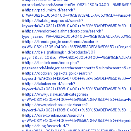
q=product/search&search=WA+0821+1305+0400++%5B%5BA
🌐
https://padiumkm.id/search?
k=WA+0821+1305+0400++%5B%5BADEFA%5D%5D++Pusat+Penju
🌐
https://katalog.inaproc.id/search?
keyword=WA+0821+1305+0400++%5B%5BADEFA%5D%5D++Reka
🌐
https://vendorpedia.ahmadcorp.com/search?
type=jasa&q=WA+0821+1305+0400++%5B%5BADEFA%5D%5D++R
🌐
https://trends.google.com/trends/explore?
q=WA+0821+1305+0400++%5B%5BADEFA%5D%5D++Pengadaan+M
🌐
https://bela.gratisongkir.id/products/10?
page=1&cat=10&sq=WA+0821+1305+0400++%5B%5BADEFA%5D
🌐
https://tanilink.com/index.php?
page=search&kategorisearch=searchberita&submit=searc
🌐
https://dodolan.jogjakota.go.id/search?
keyword=WA+0821+1305+0400++%5B%5BADEFA%5D%5D++Vendor
🌐
https://lakukan.co.id/search?
keyword=WA+0821+1305+0400++%5B%5BADEFA%5D%5D++Kontr
🌐
https://www.jualaku.id/all-categories?
q=WA+0821+1305+0400++%5B%5BADEFA%5D%5D++Jasa+Pengad
🌐
https://www.pricebook.co.id/search?
keyword=WA+0821+1305+0400++%5B%5BADEFA%5D%5D++Jual
🌐
https://direktoriukm.com/search/?
q=WA+0821+1305+0400++%5B%5BADEFA%5D%5D++Penyedia+Ma
🌐
https://blog.fastwork.id/?