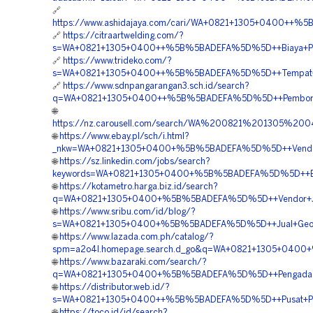
🔗
https://www.ashidajaya.com/cari/WA+0821+1305+0400++%
🔗
https://citraartwelding.com/?
s=WA+0821+1305+0400++%5B%5BADEFA%5D%5D++Biaya+Pema
🔗
https://www.trideko.com/?
s=WA+0821+1305+0400++%5B%5BADEFA%5D%5D++Tempat+Jua
🔗
https://www.sdnpangarangan3.sch.id/search?
q=WA+0821+1305+0400++%5B%5BADEFA%5D%5D++Pemborong+G
🌐
https://nz.carousell.com/search/WA%200821%201305%2
🌐
https://www.ebay.pl/sch/i.html?
_nkw=WA+0821+1305+0400+%5B%5BADEFA%5D%5D++Vendor+P
🌐
https://sz.linkedin.com/jobs/search?
keywords=WA+0821+1305+0400+%5B%5BADEFA%5D%5D++Biaya
🌐
https://kotametro.harga.biz.id/search?
q=WA+0821+1305+0400+%5B%5BADEFA%5D%5D++Vendor+Jua
🌐
https://www.sribu.com/id/blog/?
s=WA+0821+1305+0400+%5B%5BADEFA%5D%5D++Jual+Geofoa
🌐
https://www.lazada.com.ph/catalog/?
spm=a2o4l.homepage.search.d_go&q=WA+0821+1305+0400
🌐
https://www.bazaraki.com/search/?
q=WA+0821+1305+0400+%5B%5BADEFA%5D%5D++Pengadaan+G
🌐
https://distributor.web.id/?
s=WA+0821+1305+0400++%5B%5BADEFA%5D%5D++Pusat+Peng
🌐
https://toco.id/id/search?