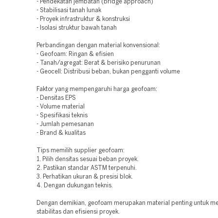
- Pendekatan jembatan (bridge approach)
- Stabilisasi tanah lunak
- Proyek infrastruktur & konstruksi
- Isolasi struktur bawah tanah
Perbandingan dengan material konvensional:
- Geofoam: Ringan & efisien
- Tanah/agregat: Berat & berisiko penurunan
- Geocell: Distribusi beban, bukan pengganti volume
Faktor yang mempengaruhi harga geofoam:
- Densitas EPS
- Volume material
- Spesifikasi teknis
- Jumlah pemesanan
- Brand & kualitas
Tips memilih supplier geofoam:
1. Pilih densitas sesuai beban proyek.
2. Pastikan standar ASTM terpenuhi.
3. Perhatikan ukuran & presisi blok.
4. Dengan dukungan teknis.
Dengan demikian, geofoam merupakan material penting untuk m
stabilitas dan efisiensi proyek.