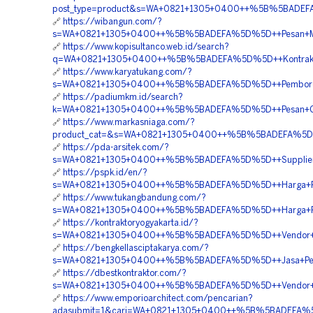
post_type=product&s=WA+0821+1305+0400++%5B%5BADEFA%
🔗
https://wibangun.com/?
s=WA+0821+1305+0400++%5B%5BADEFA%5D%5D++Pesan+Mater
🔗
https://www.kopisultanco.web.id/search?
q=WA+0821+1305+0400++%5B%5BADEFA%5D%5D++Kontraktor+P
🔗
https://www.karyatukang.com/?
s=WA+0821+1305+0400++%5B%5BADEFA%5D%5D++Pemborong+
🔗
https://padiumkm.id/search?
k=WA+0821+1305+0400++%5B%5BADEFA%5D%5D++Pesan+Geof
🔗
https://www.markasniaga.com/?
product_cat=&s=WA+0821+1305+0400++%5B%5BADEFA%5D%5
🔗
https://pda-arsitek.com/?
s=WA+0821+1305+0400++%5B%5BADEFA%5D%5D++Supplier+
🔗
https://pspk.id/en/?
s=WA+0821+1305+0400++%5B%5BADEFA%5D%5D++Harga+Pen
🔗
https://www.tukangbandung.com/?
s=WA+0821+1305+0400++%5B%5BADEFA%5D%5D++Harga+Peng
🔗
https://kontraktoryogyakarta.id/?
s=WA+0821+1305+0400++%5B%5BADEFA%5D%5D++Vendor+Geof
🔗
https://bengkellasciptakarya.com/?
s=WA+0821+1305+0400++%5B%5BADEFA%5D%5D++Jasa+Penga
🔗
https://dbestkontraktor.com/?
s=WA+0821+1305+0400++%5B%5BADEFA%5D%5D++Vendor+Pe
🔗
https://www.emporioarchitect.com/pencarian?
adasubmit=1&cari=WA+0821+1305+0400++%5B%5BADEFA%5D