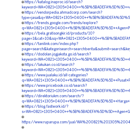
🌐
https://katalog.inaproc.id/search?
keyword=WA+0821+1305+0400++%5B%5BADEFA%5D%5D++Agen
🌐
https://vendorpedia.ahmadcorp.com/search?
type=jasa&q=WA+0821+1305+0400++%5B%5BADEFA%5D%5D++
🌐
https://trends.google.com/trends/explore?
q=WA+0821+1305+0400++%5B%5BADEFA%5D%5D++Agen+Penj
🌐
https://bela.gratisongkir.id/products/10?
page=1&cat=10&sq=WA+0821+1305+0400++%5B%5BADEFA%
🌐
https://tanilink.com/index.php?
page=search&kategorisearch=searchberita&submit=searc
🌐
https://dodolan.jogjakota.go.id/search?
keyword=WA+0821+1305+0400++%5B%5BADEFA%5D%5D++Har
🌐
https://lakukan.co.id/search?
keyword=WA+0821+1305+0400++%5B%5BADEFA%5D%5D++Bia
🌐
https://www.jualaku.id/all-categories?
q=WA+0821+1305+0400++%5B%5BADEFA%5D%5D++Pusat+Pen
🌐
https://www.pricebook.co.id/search?
keyword=WA+0821+1305+0400++%5B%5BADEFA%5D%5D++Rek
🌐
https://direktoriukm.com/search/?
q=WA+0821+1305+0400++%5B%5BADEFA%5D%5D++Harga+Pen
🌐
https://blog.fastwork.id/?
s=WA+0821+1305+0400++%5B%5BADEFA%5D%5D++Agen+Geo
🌐
https://www.ruparupa.com/jual/WA%200821%201305%
🌐