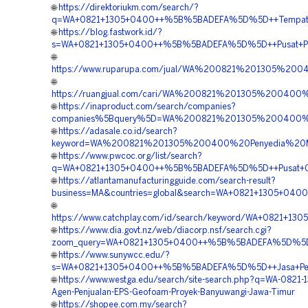
🌐
https://direktoriukm.com/search/?
q=WA+0821+1305+0400++%5B%5BADEFA%5D%5D++Tempat+Ju
🌐
https://blog.fastwork.id/?
s=WA+0821+1305+0400++%5B%5BADEFA%5D%5D++Pusat+Peng
🌐
https://www.ruparupa.com/jual/WA%200821%201305%2
🌐
https://ruangjual.com/cari/WA%200821%201305%20040
🌐
https://inaproduct.com/search/companies?
companies%5Bquery%5D=WA%200821%201305%200400%2
🌐
https://adasale.co.id/search?
keyword=WA%200821%201305%200400%20Penyedia%20Ma
🌐
https://www.pwcoc.org/list/search?
q=WA+0821+1305+0400++%5B%5BADEFA%5D%5D++Pusat+Geofo
🌐
https://atlantamanufacturingguide.com/search-result?
business=MA&countries=global&search=WA+0821+1305+040
🌐
https://www.catchplay.com/id/search/keyword/WA+0821+
🌐
https://www.dia.govt.nz/web/diacorp.nsf/search.cgi?
zoom_query=WA+0821+1305+0400++%5B%5BADEFA%5D%5D++Pu
🌐
https://www.sunywcc.edu/?
s=WA+0821+1305+0400++%5B%5BADEFA%5D%5D++Jasa+Pemas
🌐
https://www.westga.edu/search/site-search.php?q=WA-0821
Agen-Penjualan-EPS-Geofoam-Proyek-Banyuwangi-Jawa-Timur
🌐
https://shopee.com.my/search?