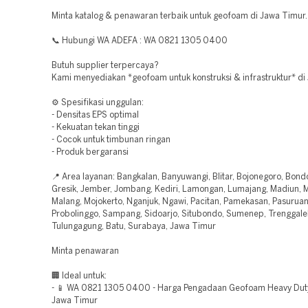
Minta katalog & penawaran terbaik untuk geofoam di Jawa Timur.
📞 Hubungi WA ADEFA : WA 0821 1305 0400
Butuh supplier terpercaya?
Kami menyediakan *geofoam untuk konstruksi & infrastruktur* di
⚙️ Spesifikasi unggulan:
- Densitas EPS optimal
- Kekuatan tekan tinggi
- Cocok untuk timbunan ringan
- Produk bergaransi
📍 Area layanan: Bangkalan, Banyuwangi, Blitar, Bojonegoro, Bon
Gresik, Jember, Jombang, Kediri, Lamongan, Lumajang, Madiun, 
Malang, Mojokerto, Nganjuk, Ngawi, Pacitan, Pamekasan, Pasuruan
Probolinggo, Sampang, Sidoarjo, Situbondo, Sumenep, Trenggale
Tulungagung, Batu, Surabaya, Jawa Timur
Minta penawaran
🏢 Ideal untuk:
- 📱 WA 0821 1305 0400 - Harga Pengadaan Geofoam Heavy Duty
Jawa Timur