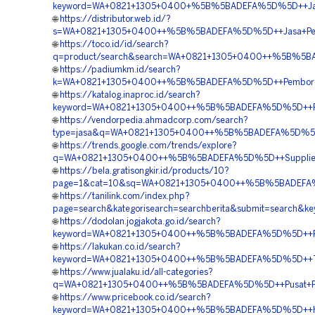
keyword=WA+0821+1305+0400+%5B%5BADEFA%5D%5D++Jasa+P
🌐
https://distributor.web.id/?
s=WA+0821+1305+0400++%5B%5BADEFA%5D%5D++Jasa+Penga
🌐
https://toco.id/id/search?
q=product/search&search=WA+0821+1305+0400++%5B%5BA
🌐
https://padiumkm.id/search?
k=WA+0821+1305+0400++%5B%5BADEFA%5D%5D++Pemborong+
🌐
https://katalog.inaproc.id/search?
keyword=WA+0821+1305+0400++%5B%5BADEFA%5D%5D++Pus
🌐
https://vendorpedia.ahmadcorp.com/search?
type=jasa&q=WA+0821+1305+0400++%5B%5BADEFA%5D%5D++
🌐
https://trends.google.com/trends/explore?
q=WA+0821+1305+0400++%5B%5BADEFA%5D%5D++Supplier+
🌐
https://bela.gratisongkir.id/products/10?
page=1&cat=10&sq=WA+0821+1305+0400++%5B%5BADEFA%5
🌐
https://tanilink.com/index.php?
page=search&kategorisearch=searchberita&submit=search
🌐
https://dodolan.jogjakota.go.id/search?
keyword=WA+0821+1305+0400++%5B%5BADEFA%5D%5D++Pesan
🌐
https://lakukan.co.id/search?
keyword=WA+0821+1305+0400++%5B%5BADEFA%5D%5D++Temp
🌐
https://www.jualaku.id/all-categories?
q=WA+0821+1305+0400++%5B%5BADEFA%5D%5D++Pusat+Peng
🌐
https://www.pricebook.co.id/search?
keyword=WA+0821+1305+0400++%5B%5BADEFA%5D%5D++Harg