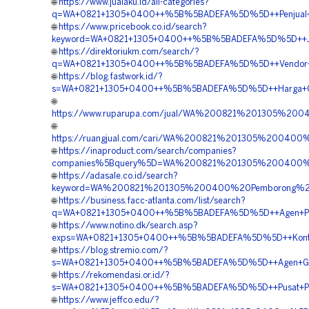
🌐
https://www.jualaku.id/all-categories?
q=WA+0821+1305+0400++%5B%5BADEFA%5D%5D++Penjual+Mat
🌐
https://www.pricebook.co.id/search?
keyword=WA+0821+1305+0400++%5B%5BADEFA%5D%5D++Jasa+
🌐
https://direktoriukm.com/search/?
q=WA+0821+1305+0400++%5B%5BADEFA%5D%5D++Vendor+Jual
🌐
https://blog.fastwork.id/?
s=WA+0821+1305+0400++%5B%5BADEFA%5D%5D++Harga+Geofo
🌐
https://www.ruparupa.com/jual/WA%200821%201305%2
🌐
https://ruangjual.com/cari/WA%200821%201305%20040
🌐
https://inaproduct.com/search/companies?
companies%5Bquery%5D=WA%200821%201305%200400%20S
🌐
https://adasale.co.id/search?
keyword=WA%200821%201305%200400%20Pemborong%20M
🌐
https://business.facc-atlanta.com/list/search?
q=WA+0821+1305+0400++%5B%5BADEFA%5D%5D++Agen+Penjua
🌐
https://www.notino.dk/search.asp?
exps=WA+0821+1305+0400++%5B%5BADEFA%5D%5D++Kontrak
🌐
https://blog.stremio.com/?
s=WA+0821+1305+0400++%5B%5BADEFA%5D%5D++Agen+Geofo
🌐
https://rekomendasi.or.id/?
s=WA+0821+1305+0400++%5B%5BADEFA%5D%5D++Pusat+Penj
🌐
https://www.jeffco.edu/?