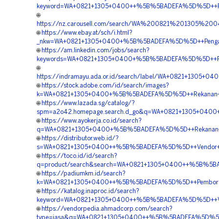
keyword=WA+0821+1305+0400++%5B%5BADEFA%5D%5D++Pesa
🌐
https://nz.carousell.com/search/WA%200821%201305%
🌐
https://www.ebay.at/sch/i.html?
_nkw=WA+0821+1305+0400+%5B%5BADEFA%5D%5D++Pengadaa
🌐
https://am.linkedin.com/jobs/search?
keywords=WA+0821+1305+0400+%5B%5BADEFA%5D%5D++Pembo
🌐
https://indramayu.ada.or.id/search/label/WA+0821+1305
🌐
https://stock.adobe.com/id/search/images?
k=WA+0821+1305+0400+%5B%5BADEFA%5D%5D++Rekanan+EP
🌐
https://www.lazada.sg/catalog/?
spm=a2o42.homepage.search.d_go&q=WA+0821+1305+0400+%
🌐
https://www.ayokerja.co.id/search?
q=WA+0821+1305+0400+%5B%5BADEFA%5D%5D++Rekanan+Geo
🌐
https://distributor.web.id/?
s=WA+0821+1305+0400++%5B%5BADEFA%5D%5D++Vendor+Jua
🌐
https://toco.id/id/search?
q=product/search&search=WA+0821+1305+0400++%5B%5BA
🌐
https://padiumkm.id/search?
k=WA+0821+1305+0400++%5B%5BADEFA%5D%5D++Pemborong+G
🌐
https://katalog.inaproc.id/search?
keyword=WA+0821+1305+0400++%5B%5BADEFA%5D%5D++Vend
🌐
https://vendorpedia.ahmadcorp.com/search?
type=jasa&q=WA+0821+1305+0400++%5B%5BADEFA%5D%5D++