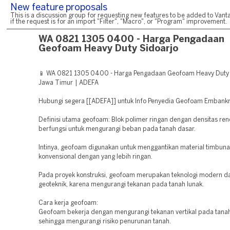
New feature proposals
This is a discussion group for requesting new features to be added to Vanta
if the request is for an import "Filter", "Macro", or "Program" improvement.
WA 0821 1305 0400 - Harga Pengadaan
Geofoam Heavy Duty Sidoarjo
📱 WA 0821 1305 0400 - Harga Pengadaan Geofoam Heavy Duty 
Jawa Timur | ADEFA
Hubungi segera [[ADEFA]] untuk Info Penyedia Geofoam Emban
Definisi utama geofoam: Blok polimer ringan dengan densitas re
berfungsi untuk mengurangi beban pada tanah dasar.
Intinya, geofoam digunakan untuk menggantikan material timbun
konvensional dengan yang lebih ringan.
Pada proyek konstruksi, geofoam merupakan teknologi modern d
geoteknik, karena mengurangi tekanan pada tanah lunak.
Cara kerja geofoam:
Geofoam bekerja dengan mengurangi tekanan vertikal pada tanah
sehingga mengurangi risiko penurunan tanah.