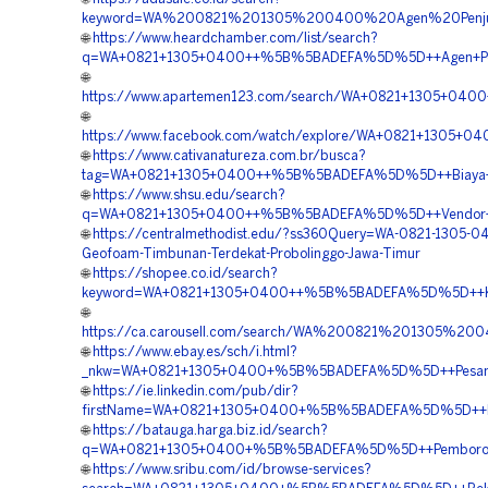
keyword=WA%200821%201305%200400%20Agen%20Penjual
🌐
https://www.heardchamber.com/list/search?
q=WA+0821+1305+0400++%5B%5BADEFA%5D%5D++Agen+Penju
🌐
https://www.apartemen123.com/search/WA+0821+1305+0400
🌐
https://www.facebook.com/watch/explore/WA+0821+1305+
🌐
https://www.cativanatureza.com.br/busca?
tag=WA+0821+1305+0400++%5B%5BADEFA%5D%5D++Biaya+Pe
🌐
https://www.shsu.edu/search?
q=WA+0821+1305+0400++%5B%5BADEFA%5D%5D++Vendor+Jual
🌐
https://centralmethodist.edu/?ss360Query=WA-0821-1305-04
Geofoam-Timbunan-Terdekat-Probolinggo-Jawa-Timur
🌐
https://shopee.co.id/search?
keyword=WA+0821+1305+0400++%5B%5BADEFA%5D%5D++Kontr
🌐
https://ca.carousell.com/search/WA%200821%201305%
🌐
https://www.ebay.es/sch/i.html?
_nkw=WA+0821+1305+0400+%5B%5BADEFA%5D%5D++Pesan+
🌐
https://ie.linkedin.com/pub/dir?
firstName=WA+0821+1305+0400+%5B%5BADEFA%5D%5D++Penga
🌐
https://batauga.harga.biz.id/search?
q=WA+0821+1305+0400+%5B%5BADEFA%5D%5D++Pemborong+
🌐
https://www.sribu.com/id/browse-services?