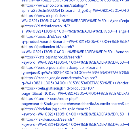
search=WA+0821+1305+0400+%5B%5BADEFA%5D%5D++Rekana
🌐
https://www.shop.com.mm/catalog/?
spm=a2a0e.tm80335412.search.d_go&q=WA+0821+1305+0400
🌐
https://www.olx.pt/ads/q-
WA+0821+1305+0400+%5B%5BADEFA%5D%5D++Agen+Penjuala
🌐
https://distributor.web.id/?
s=WA+0821+1305+0400++%5B%5BADEFA%5D%5D++Harga+Pasan
🌐
https://toco.id/id/search?
q=product/search&search=WA+0821+1305+0400++%5B%5BA
🌐
https://padiumkm.id/search?
k=WA+0821+1305+0400++%5B%5BADEFA%5D%5D++Vendor+Mate
🌐
https://katalog.inaproc.id/search?
keyword=WA+0821+1305+0400++%5B%5BADEFA%5D%5D++Peny
🌐
https://vendorpedia.ahmadcorp.com/search?
type=jasa&q=WA+0821+1305+0400++%5B%5BADEFA%5D%5D++Pu
🌐
https://trends.google.com/trends/explore?
q=WA+0821+1305+0400++%5B%5BADEFA%5D%5D++Vendor+Ge
🌐
https://bela.gratisongkir.id/products/10?
page=1&cat=10&sq=WA+0821+1305+0400++%5B%5BADEFA%5D
🌐
https://tanilink.com/index.php?
page=search&kategorisearch=searchberita&submit=searc
🌐
https://dodolan.jogjakota.go.id/search?
keyword=WA+0821+1305+0400++%5B%5BADEFA%5D%5D++Rekan
🌐
https://lakukan.co.id/search?
keyword=WA+0821+1305+0400++%5B%5BADEFA%5D%5D++Biay