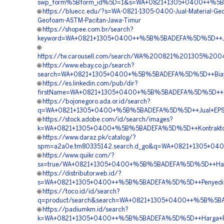
swp_form%5Bform_id%5D=1&s=WA+0821+1305+0400++%5B%5
🌐
https://bluecc.edu/?s=WA-0821-1305-0400-Jual-Material-Geo
Geofoam-ASTM-Pacitan-Jawa-Timur
🌐
https://shopee.com.br/search?
keyword=WA+0821+1305+0400++%5B%5BADEFA%5D%5D++Jasa
🌐
https://tw.carousell.com/search/WA%200821%201305%
🌐
https://www.ebay.co.jp/search?
search=WA+0821+1305+0400+%5B%5BADEFA%5D%5D++Biaya+Pe
🌐
https://es.linkedin.com/pub/dir?
firstName=WA+0821+1305+0400+%5B%5BADEFA%5D%5D++Pus
🌐
https://bojonegoro.ada.or.id/search?
q=WA+0821+1305+0400+%5B%5BADEFA%5D%5D++Jual+EPS+G
🌐
https://stock.adobe.com/id/search/images?
k=WA+0821+1305+0400+%5B%5BADEFA%5D%5D++Kontraktor+P
🌐
https://www.daraz.pk/catalog/?
spm=a2a0e.tm80335142.search.d_go&q=WA+0821+1305+0400
🌐
https://www.quikr.com/?
sx=true/WA+0821+1305+0400+%5B%5BADEFA%5D%5D++Harga
🌐
https://distributor.web.id/?
s=WA+0821+1305+0400++%5B%5BADEFA%5D%5D++Penyedia+
🌐
https://toco.id/id/search?
q=product/search&search=WA+0821+1305+0400++%5B%5B
🌐
https://padiumkm.id/search?
k=WA+0821+1305+0400++%5B%5BADEFA%5D%5D++Harga+Pen