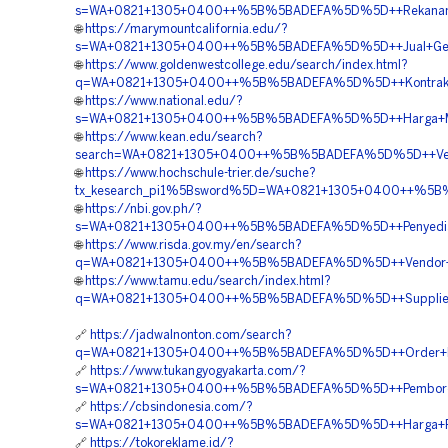
s=WA+0821+1305+0400++%5B%5BADEFA%5D%5D++Rekanan+Mat
🌐
https://marymountcalifornia.edu/?
s=WA+0821+1305+0400++%5B%5BADEFA%5D%5D++Jual+Geof
🌐
https://www.goldenwestcollege.edu/search/index.html?
q=WA+0821+1305+0400++%5B%5BADEFA%5D%5D++Kontrakto
🌐
https://www.national.edu/?
s=WA+0821+1305+0400++%5B%5BADEFA%5D%5D++Harga+Mate
🌐
https://www.kean.edu/search?
search=WA+0821+1305+0400++%5B%5BADEFA%5D%5D++Vendo
🌐
https://www.hochschule-trier.de/suche?
tx_kesearch_pi1%5Bsword%5D=WA+0821+1305+0400++%5B%5B
🌐
https://nbi.gov.ph/?
s=WA+0821+1305+0400++%5B%5BADEFA%5D%5D++Penyedia+Geo
🌐
https://www.risda.gov.my/en/search?
q=WA+0821+1305+0400++%5B%5BADEFA%5D%5D++Vendor+Mate
🌐
https://www.tamu.edu/search/index.html?
q=WA+0821+1305+0400++%5B%5BADEFA%5D%5D++Supplier
🔗
https://jadwalnonton.com/search?
q=WA+0821+1305+0400++%5B%5BADEFA%5D%5D++Order+EP
🔗
https://www.tukangyogyakarta.com/?
s=WA+0821+1305+0400++%5B%5BADEFA%5D%5D++Pemborong
🔗
https://cbsindonesia.com/?
s=WA+0821+1305+0400++%5B%5BADEFA%5D%5D++Harga+Pem
🔗
https://tokoreklame.id/?