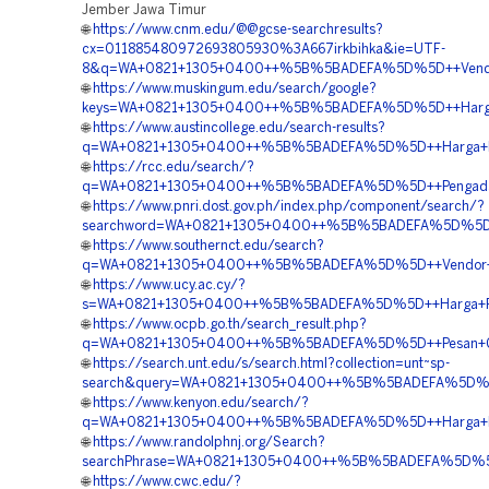
Jember Jawa Timur
🌐
https://www.cnm.edu/@@gcse-searchresults?
cx=011885480972693805930%3A667irkbihka&ie=UTF-
8&q=WA+0821+1305+0400++%5B%5BADEFA%5D%5D++Vendor+
🌐
https://www.muskingum.edu/search/google?
keys=WA+0821+1305+0400++%5B%5BADEFA%5D%5D++Harga+P
🌐
https://www.austincollege.edu/search-results?
q=WA+0821+1305+0400++%5B%5BADEFA%5D%5D++Harga+Peng
🌐
https://rcc.edu/search/?
q=WA+0821+1305+0400++%5B%5BADEFA%5D%5D++Pengadaan+G
🌐
https://www.pnri.dost.gov.ph/index.php/component/search/?
searchword=WA+0821+1305+0400++%5B%5BADEFA%5D%5D++Ja
🌐
https://www.southernct.edu/search?
q=WA+0821+1305+0400++%5B%5BADEFA%5D%5D++Vendor+Pen
🌐
https://www.ucy.ac.cy/?
s=WA+0821+1305+0400++%5B%5BADEFA%5D%5D++Harga+Pem
🌐
https://www.ocpb.go.th/search_result.php?
q=WA+0821+1305+0400++%5B%5BADEFA%5D%5D++Pesan+Geo
🌐
https://search.unt.edu/s/search.html?collection=unt~sp-
search&query=WA+0821+1305+0400++%5B%5BADEFA%5D%5D+
🌐
https://www.kenyon.edu/search/?
q=WA+0821+1305+0400++%5B%5BADEFA%5D%5D++Harga+Pen
🌐
https://www.randolphnj.org/Search?
searchPhrase=WA+0821+1305+0400++%5B%5BADEFA%5D%5D+
🌐
https://www.cwc.edu/?