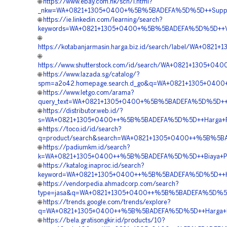
🌐
https://www.ebay.com.hk/sch/i.html?
_nkw=WA+0821+1305+0400+%5B%5BADEFA%5D%5D++Supplier+
🌐
https://ie.linkedin.com/learning/search?
keywords=WA+0821+1305+0400+%5B%5BADEFA%5D%5D++Ven
🌐
https://kotabanjarmasin.harga.biz.id/search/label/WA
🌐
https://www.shutterstock.com/id/search/WA+0821+1305+
🌐
https://www.lazada.sg/catalog/?
spm=a2o42.homepage.search.d_go&q=WA+0821+1305+040
🌐
https://www.letgo.com/arama?
query_text=WA+0821+1305+0400+%5B%5BADEFA%5D%5D++Ven
🌐
https://distributor.web.id/?
s=WA+0821+1305+0400++%5B%5BADEFA%5D%5D++Harga+Pem
🌐
https://toco.id/id/search?
q=product/search&search=WA+0821+1305+0400++%5B%5BAD
🌐
https://padiumkm.id/search?
k=WA+0821+1305+0400++%5B%5BADEFA%5D%5D++Biaya+Pas
🌐
https://katalog.inaproc.id/search?
keyword=WA+0821+1305+0400++%5B%5BADEFA%5D%5D++Ha
🌐
https://vendorpedia.ahmadcorp.com/search?
type=jasa&q=WA+0821+1305+0400++%5B%5BADEFA%5D%5D++A
🌐
https://trends.google.com/trends/explore?
q=WA+0821+1305+0400++%5B%5BADEFA%5D%5D++Harga+Pe
🌐
https://bela.gratisongkir.id/products/10?