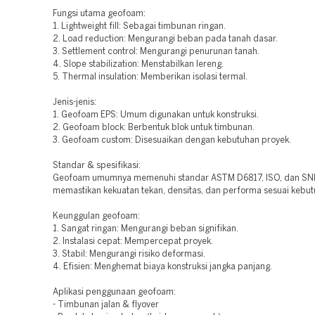
Fungsi utama geofoam:
1. Lightweight fill: Sebagai timbunan ringan.
2. Load reduction: Mengurangi beban pada tanah dasar.
3. Settlement control: Mengurangi penurunan tanah.
4. Slope stabilization: Menstabilkan lereng.
5. Thermal insulation: Memberikan isolasi termal.
Jenis-jenis:
1. Geofoam EPS: Umum digunakan untuk konstruksi.
2. Geofoam block: Berbentuk blok untuk timbunan.
3. Geofoam custom: Disesuaikan dengan kebutuhan proyek.
Standar & spesifikasi:
Geofoam umumnya memenuhi standar ASTM D6817, ISO, dan SNI
memastikan kekuatan tekan, densitas, dan performa sesuai kebut
Keunggulan geofoam:
1. Sangat ringan: Mengurangi beban signifikan.
2. Instalasi cepat: Mempercepat proyek.
3. Stabil: Mengurangi risiko deformasi.
4. Efisien: Menghemat biaya konstruksi jangka panjang.
Aplikasi penggunaan geofoam:
- Timbunan jalan & flyover