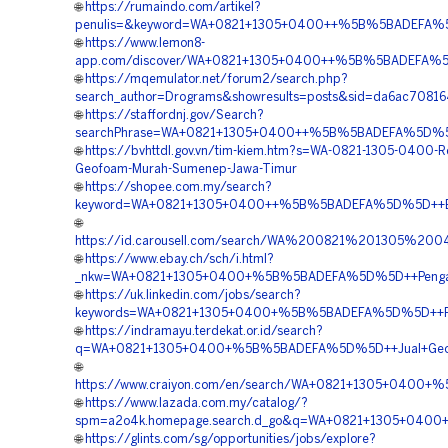
🌐
https://rumaindo.com/artikel?
penulis=&keyword=WA+0821+1305+0400++%5B%5BADEFA%5D
🌐
https://www.lemon8-
app.com/discover/WA+0821+1305+0400++%5B%5BADEFA%5D%
🌐
https://mqemulator.net/forum2/search.php?
search_author=Drograms&showresults=posts&sid=da6ac70
🌐
https://staffordnj.gov/Search?
searchPhrase=WA+0821+1305+0400++%5B%5BADEFA%5D%5D++
🌐
https://bvhttdl.gov.vn/tim-kiem.htm?s=WA-0821-1305-0400-R
Geofoam-Murah-Sumenep-Jawa-Timur
🌐
https://shopee.com.my/search?
keyword=WA+0821+1305+0400++%5B%5BADEFA%5D%5D++Biay
🌐
https://id.carousell.com/search/WA%200821%201305%
🌐
https://www.ebay.ch/sch/i.html?
_nkw=WA+0821+1305+0400+%5B%5BADEFA%5D%5D++Pengada
🌐
https://uk.linkedin.com/jobs/search?
keywords=WA+0821+1305+0400+%5B%5BADEFA%5D%5D++Pus
🌐
https://indramayu.terdekat.or.id/search?
q=WA+0821+1305+0400+%5B%5BADEFA%5D%5D++Jual+Geofo
🌐
https://www.craiyon.com/en/search/WA+0821+1305+0400+
🌐
https://www.lazada.com.my/catalog/?
spm=a2o4k.homepage.search.d_go&q=WA+0821+1305+0400
🌐
https://glints.com/sg/opportunities/jobs/explore?