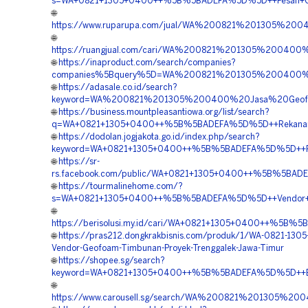
s=WA+0821+1305+0400++%5B%5BADEFA%5D%5D++Pesan+Geo
🌐
https://www.ruparupa.com/jual/WA%200821%201305%20
🌐
https://ruangjual.com/cari/WA%200821%201305%20040
🌐
https://inaproduct.com/search/companies?
companies%5Bquery%5D=WA%200821%201305%200400%20
🌐
https://adasale.co.id/search?
keyword=WA%200821%201305%200400%20Jasa%20Geofo
🌐
https://business.mountpleasantiowa.org/list/search?
q=WA+0821+1305+0400++%5B%5BADEFA%5D%5D++Rekanan+G
🌐
https://dodolan.jogjakota.go.id/index.php/search?
keyword=WA+0821+1305+0400++%5B%5BADEFA%5D%5D++Pusa
🌐
https://sr-
rs.facebook.com/public/WA+0821+1305+0400++%5B%5BADE
🌐
https://tourmalinehome.com/?
s=WA+0821+1305+0400++%5B%5BADEFA%5D%5D++Vendor+Pe
🌐
https://berisolusi.my.id/cari/WA+0821+1305+0400++%5B%
🌐
https://pras212.dongkrakbisnis.com/produk/1/WA-0821-130
Vendor-Geofoam-Timbunan-Proyek-Trenggalek-Jawa-Timur
🌐
https://shopee.sg/search?
keyword=WA+0821+1305+0400++%5B%5BADEFA%5D%5D++Biaya
🌐
https://www.carousell.sg/search/WA%200821%201305%2