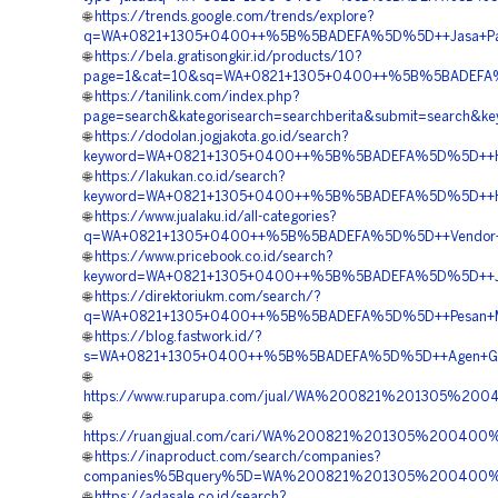
🌐
https://trends.google.com/trends/explore?
q=WA+0821+1305+0400++%5B%5BADEFA%5D%5D++Jasa+Pasan
🌐
https://bela.gratisongkir.id/products/10?
page=1&cat=10&sq=WA+0821+1305+0400++%5B%5BADEFA%5D
🌐
https://tanilink.com/index.php?
page=search&kategorisearch=searchberita&submit=searc
🌐
https://dodolan.jogjakota.go.id/search?
keyword=WA+0821+1305+0400++%5B%5BADEFA%5D%5D++Harga
🌐
https://lakukan.co.id/search?
keyword=WA+0821+1305+0400++%5B%5BADEFA%5D%5D++Harga
🌐
https://www.jualaku.id/all-categories?
q=WA+0821+1305+0400++%5B%5BADEFA%5D%5D++Vendor+Jua
🌐
https://www.pricebook.co.id/search?
keyword=WA+0821+1305+0400++%5B%5BADEFA%5D%5D++Jual+
🌐
https://direktoriukm.com/search/?
q=WA+0821+1305+0400++%5B%5BADEFA%5D%5D++Pesan+Mate
🌐
https://blog.fastwork.id/?
s=WA+0821+1305+0400++%5B%5BADEFA%5D%5D++Agen+Geofo
🌐
https://www.ruparupa.com/jual/WA%200821%201305%20
🌐
https://ruangjual.com/cari/WA%200821%201305%200400
🌐
https://inaproduct.com/search/companies?
companies%5Bquery%5D=WA%200821%201305%200400%20
🌐
https://adasale.co.id/search?