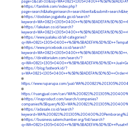
page=1&cat=10&sq=WA+0821+1305+0400++%5B%5BADEFA%5
🌐
https://tanilink.com/index.php?
page=search&kategorisearch=searchberita&submit=sear
🌐
https://dodolan.jogjakota.go.id/search?
keyword=WA+0821+1305+0400++%5B%5BADEFA%5D%5D++Penju
🌐
https://lakukan.co.id/search?
keyword=WA+0821+1305+0400++%5B%5BADEFA%5D%5D++Ord
🌐
https://www.jualaku.id/all-categories?
q=WA+0821+1305+0400++%5B%5BADEFA%5D%5D++Tempat+J
🌐
https://www.pricebook.co.id/search?
keyword=WA+0821+1305+0400++%5B%5BADEFA%5D%5D++Jas
🌐
https://direktoriukm.com/search/?
q=WA+0821+1305+0400++%5B%5BADEFA%5D%5D++Jual+Geof
🌐
https://blog.fastwork.id/?
s=WA+0821+1305+0400++%5B%5BADEFA%5D%5D++Order+Ge
🌐
https://www.ruparupa.com/jual/WA%200821%201305%2
🌐
https://ruangjual.com/cari/WA%200821%201305%20040
🌐
https://inaproduct.com/search/companies?
companies%5Bquery%5D=WA%200821%201305%200400%20
🌐
https://adasale.co.id/search?
keyword=WA%200821%201305%200400%20Pemborong%20
🌐
https://business.salemchamber.org/list/search?
q=WA+0821+1305+0400++%5B%5BADEFA%5D%5D++Pusat+Penju