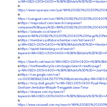
s=WA+0821+1305+0400++%5B%5BAdefa%5D%5D++Vendor+Ge
🌐
https://www.ruparupa.com/jual/WA%200821%201305%2
🌐
https://ruangjual.com/cari/WA%200821%201305%20040
🌐
https://inaproduct.com/search/companies?
companies%5Bquery%5D=WA%200821%201305%200400%20
🌐
https://adasale.co.id/search?
keyword=WA%200821%201305%200400%20Harga%20Pema
🌐
https://members.pottsborochamber.com/list/search?
q=WA+0821+1305+0400++%5B%5BAdefa%5D%5D++Vendor+Jua
🌐
https://siplah.tokoladang.co.id/search?
keyword=WA+0821+1305+0400++%5B%5BAdefa%5D%5D++Peng
🌐
https://teenfic.net/search/WA+0821+1305+0400++%5B%5B
🌐
https://northwestbicycle.com/pages/search-results-page?
q=WA+0821+1305+0400++%5B%5BAdefa%5D%5D++Jual+Geof
🌐
https://cse.google.com/cse?
cx=003086566221641537573%3A8pslzwbdsvy&q=WA+0821+
🌐
https://nrcp.dost.gov.ph/?s=WA-0821-1305-0400-Pusat-Penju
Geofoam-Jembatan-Wilayah-Trenggalek-Jawa-Timur
🌐
https://shopee.com.my/search?
keyword=WA+0821+1305+0400++%5B%5BAdefa%5D%5D++Agen+
🌐
https://www.carousell.com.my/search/WA%200821%201