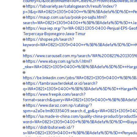
country=ID&locationName=All+Cities%2FProvinces&lowestLocat
🌐
https://fabvariety.ae/catalogsearch/result/index/?
p=3&q=WA+0821+1305+0400++%5B%5BAdefa%5D%5D++Penyedi
🌐
https://maup.com.ua/ua/poisk-po-sajtu.html?
search=WA+0821+1305+0400++%5B%5BAdefa%5D%5D++Jasa+
🌐
https://eua-iep.org/?s=WA-0821-1305-0400-Penjual-EPS-Geo
Terpercaya-Bojonegoro-Jawa-Timur
🌐
https://shopee.ph/search?
keyword=WA+0821+1305+0400++%5B%5BAdefa%5D%5D++Kont
🌐
https://www.carousell.com.my/search/WA%200821%20
🌐
https://www.ebay.com.sg/sch/i.html?
_nkw=WA+0821+1305+0400+%5B%5BAdefa%5D%5D++Harga+Pen
🌐
https://be.linkedin.com/jobs/WA+0821+1305+0400+%5B%5
🌐
https://tambrauw.terdekat.or.id/search?
q=WA+0821+1305+0400+%5B%5BAdefa%5D%5D++Harga+Penga
🌐
https://www.freepik.com/search?
format=search&query=WA+0821+1305+0400+%5B%5BAdefa%5D%
🌐
https://www.daraz.com.np/catalog/?
spm=a2a0e.tm80335409.search.d_go&q=WA+0821+1305+04
🌐
https://sa.made-in-china.com/quality-china-product/product
word=WA+0821+1305+0400+%5B%5BAdefa%5D%5D++Biaya+Pem
🌐
https://distributor.web.id/?
s=WA+0821+1305+0400++%5B%5BAdefa%5D%5D++Penyedia+Ge