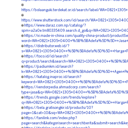
🌐
https://bolaanguki.terdekat.or.id/search/label/WA+0821
🌐
https://www.shutterstock.com/id/search/WA+0821+1305+
🌐
https://www.daraz.com.np/catalog/?
spm=a2a0e.tm80335409.search.d_go&q=WA+0821+1305+040
🌐
https://vi.made-in-china.com/quality-china-product/productS
word=WA+0821+1305+0400+%5B%5BAdefa%5D%5D++Jasa+Geofo
🌐
https://distributor.web.id/?
s=WA+0821+1305+0400++%5B%5BAdefa%5D%5D++Harga+Pema
🌐
https://toco.id/id/search?
q=product/search&search=WA+0821+1305+0400++%5B%5BAd
🌐
https://padiumkm.id/search?
k=WA+0821+1305+0400++%5B%5BAdefa%5D%5D++Agen+Penjual
🌐
https://katalog.inaproc.id/search?
keyword=WA+0821+1305+0400++%5B%5BAdefa%5D%5D++Pesan
🌐
https://vendorpedia.ahmadcorp.com/search?
type=jasa&q=WA+0821+1305+0400++%5B%5BAdefa%5D%5D+
🌐
https://trends.google.com/trends/explore?
q=WA+0821+1305+0400++%5B%5BAdefa%5D%5D++Harga+Pema
🌐
https://bela.gratisongkir.id/products/10?
page=1&cat=10&sq=WA+0821+1305+0400++%5B%5BAdefa%5D%5
🌐
https://tanilink.com/index.php?
page=search&kategorisearch=searchberita&submit=search