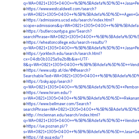
q=WA+0821+1305+0400++%5B%5BAdefa%5D%5D++Jasa+Pemas
🌐
https://www.westcaldwell.com/search?
s=WA+0821+1305+0400++%5B%5BAdefa%5D%5D++Agen+Geo
🌐
https://admissions.ucsd.edu/search/index.html?
scope=admissions&q=WA+0821+1305+0400++%5B%5BAdefa%5
🌐
https://butlercountypa.gov/Search?
searchPhrase=WA+0821+1305+0400++%5B%5BAdefa%5D%5D++Pu
🌐
https://wheatoncollege.edu/search-results/?
q=WA+0821+1305+0400++%5B%5BAdefa%5D%5D++Jasa+Pema
🌐
https://yorktech.edu/search/search.html?
cx=04db0b1025a9a2b8b&ie=UTF-
8&q=WA+0821+1305+0400++%5B%5BAdefa%5D%5D++Vendor+Ge
🌐
https://www.ustp.at/de/@@search?
SearchableText=WA+0821+1305+0400++%5B%5BAdefa%5D%5D
🌐
https://bsky.app/search?
q=WA+0821+1305+0400++%5B%5BAdefa%5D%5D++Pemborong
🌐
https://www.hiram.edu/?
s=WA+0821+1305+0400++%5B%5BAdefa%5D%5D++Rekanan+Geof
🌐
https://www.bellmawr.com/Search?
searchPhrase=WA+0821+1305+0400++%5B%5BAdefa%5D%5D+
🌐
http://mclennan.edu/search/index.html?
q=WA+0821+1305+0400++%5B%5BAdefa%5D%5D++Vendor+Ge
🌐
https://ue.poznan.pl/?
s=WA+0821+1305+0400++%5B%5BAdefa%5D%5D++Jasa+Geof
🌐
https://st-aug.edu/?