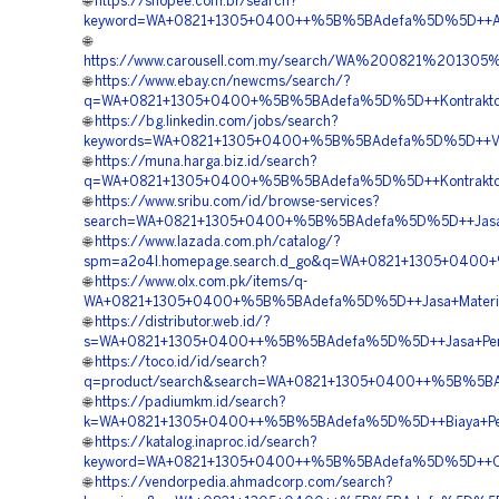
🌐
https://shopee.com.br/search?
keyword=WA+0821+1305+0400++%5B%5BAdefa%5D%5D++Age
🌐
https://www.carousell.com.my/search/WA%200821%201
🌐
https://www.ebay.cn/newcms/search/?
q=WA+0821+1305+0400+%5B%5BAdefa%5D%5D++Kontraktor+P
🌐
https://bg.linkedin.com/jobs/search?
keywords=WA+0821+1305+0400+%5B%5BAdefa%5D%5D++Vendo
🌐
https://muna.harga.biz.id/search?
q=WA+0821+1305+0400+%5B%5BAdefa%5D%5D++Kontraktor+Pe
🌐
https://www.sribu.com/id/browse-services?
search=WA+0821+1305+0400+%5B%5BAdefa%5D%5D++Jasa+Pas
🌐
https://www.lazada.com.ph/catalog/?
spm=a2o4l.homepage.search.d_go&q=WA+0821+1305+0400+
🌐
https://www.olx.com.pk/items/q-
WA+0821+1305+0400+%5B%5BAdefa%5D%5D++Jasa+Material+
🌐
https://distributor.web.id/?
s=WA+0821+1305+0400++%5B%5BAdefa%5D%5D++Jasa+Pemas
🌐
https://toco.id/id/search?
q=product/search&search=WA+0821+1305+0400++%5B%5BA
🌐
https://padiumkm.id/search?
k=WA+0821+1305+0400++%5B%5BAdefa%5D%5D++Biaya+Pema
🌐
https://katalog.inaproc.id/search?
keyword=WA+0821+1305+0400++%5B%5BAdefa%5D%5D++Ord
🌐
https://vendorpedia.ahmadcorp.com/search?