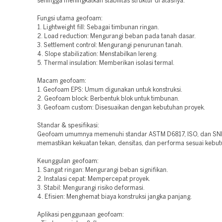
sehingga meningkatkan stabilitas struktur di atasnya.
Fungsi utama geofoam:
1. Lightweight fill: Sebagai timbunan ringan.
2. Load reduction: Mengurangi beban pada tanah dasar.
3. Settlement control: Mengurangi penurunan tanah.
4. Slope stabilization: Menstabilkan lereng.
5. Thermal insulation: Memberikan isolasi termal.
Macam geofoam:
1. Geofoam EPS: Umum digunakan untuk konstruksi.
2. Geofoam block: Berbentuk blok untuk timbunan.
3. Geofoam custom: Disesuaikan dengan kebutuhan proyek.
Standar & spesifikasi:
Geofoam umumnya memenuhi standar ASTM D6817, ISO, dan SNI
memastikan kekuatan tekan, densitas, dan performa sesuai kebut
Keunggulan geofoam:
1. Sangat ringan: Mengurangi beban signifikan.
2. Instalasi cepat: Mempercepat proyek.
3. Stabil: Mengurangi risiko deformasi.
4. Efisien: Menghemat biaya konstruksi jangka panjang.
Aplikasi penggunaan geofoam: