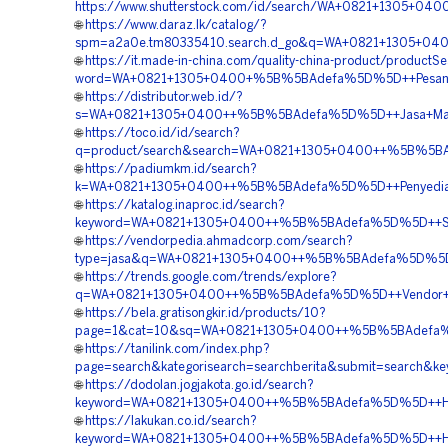
https://www.shutterstock.com/id/search/WA+0821+1305+0
🌐
https://www.daraz.lk/catalog/?
spm=a2a0e.tm80335410.search.d_go&q=WA+0821+1305+04
🌐
https://it.made-in-china.com/quality-china-product/productS
word=WA+0821+1305+0400+%5B%5BAdefa%5D%5D++Pesan+
🌐
https://distributor.web.id/?
s=WA+0821+1305+0400++%5B%5BAdefa%5D%5D++Jasa+Materi
🌐
https://toco.id/id/search?
q=product/search&search=WA+0821+1305+0400++%5B%5BA
🌐
https://padiumkm.id/search?
k=WA+0821+1305+0400++%5B%5BAdefa%5D%5D++Penyedia+Geo
🌐
https://katalog.inaproc.id/search?
keyword=WA+0821+1305+0400++%5B%5BAdefa%5D%5D++Sup
🌐
https://vendorpedia.ahmadcorp.com/search?
type=jasa&q=WA+0821+1305+0400++%5B%5BAdefa%5D%5D++
🌐
https://trends.google.com/trends/explore?
q=WA+0821+1305+0400++%5B%5BAdefa%5D%5D++Vendor+Pe
🌐
https://bela.gratisongkir.id/products/10?
page=1&cat=10&sq=WA+0821+1305+0400++%5B%5BAdefa%5
🌐
https://tanilink.com/index.php?
page=search&kategorisearch=searchberita&submit=searc
🌐
https://dodolan.jogjakota.go.id/search?
keyword=WA+0821+1305+0400++%5B%5BAdefa%5D%5D++Har
🌐
https://lakukan.co.id/search?
keyword=WA+0821+1305+0400++%5B%5BAdefa%5D%5D++Harga