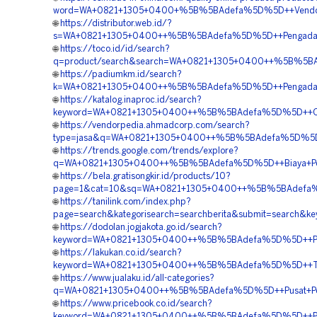
word=WA+0821+1305+0400+%5B%5BAdefa%5D%5D++Vendor+
🌐
https://distributor.web.id/?
s=WA+0821+1305+0400++%5B%5BAdefa%5D%5D++Pengadaan+M
🌐
https://toco.id/id/search?
q=product/search&search=WA+0821+1305+0400++%5B%5BAd
🌐
https://padiumkm.id/search?
k=WA+0821+1305+0400++%5B%5BAdefa%5D%5D++Pengadaan
🌐
https://katalog.inaproc.id/search?
keyword=WA+0821+1305+0400++%5B%5BAdefa%5D%5D++Ord
🌐
https://vendorpedia.ahmadcorp.com/search?
type=jasa&q=WA+0821+1305+0400++%5B%5BAdefa%5D%5D++
🌐
https://trends.google.com/trends/explore?
q=WA+0821+1305+0400++%5B%5BAdefa%5D%5D++Biaya+Peng
🌐
https://bela.gratisongkir.id/products/10?
page=1&cat=10&sq=WA+0821+1305+0400++%5B%5BAdefa%5D%
🌐
https://tanilink.com/index.php?
page=search&kategorisearch=searchberita&submit=searc
🌐
https://dodolan.jogjakota.go.id/search?
keyword=WA+0821+1305+0400++%5B%5BAdefa%5D%5D++Pusa
🌐
https://lakukan.co.id/search?
keyword=WA+0821+1305+0400++%5B%5BAdefa%5D%5D++Tem
🌐
https://www.jualaku.id/all-categories?
q=WA+0821+1305+0400++%5B%5BAdefa%5D%5D++Pusat+Peng
🌐
https://www.pricebook.co.id/search?
keyword=WA+0821+1305+0400++%5B%5BAdefa%5D%5D++Pusat