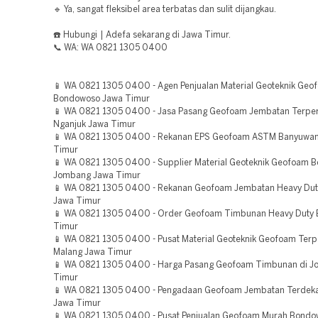
🔹 Ya, sangat fleksibel area terbatas dan sulit dijangkau.
☎️ Hubungi | Adefa sekarang di Jawa Timur.
📞 WA: WA 0821 1305 0400
📱 WA 0821 1305 0400 - Agen Penjualan Material Geoteknik Geo
Bondowoso Jawa Timur
📱 WA 0821 1305 0400 - Jasa Pasang Geofoam Jembatan Terpe
Nganjuk Jawa Timur
📱 WA 0821 1305 0400 - Rekanan EPS Geofoam ASTM Banyuwan
Timur
📱 WA 0821 1305 0400 - Supplier Material Geoteknik Geofoam Be
Jombang Jawa Timur
📱 WA 0821 1305 0400 - Rekanan Geofoam Jembatan Heavy Duty
Jawa Timur
📱 WA 0821 1305 0400 - Order Geofoam Timbunan Heavy Duty 
Timur
📱 WA 0821 1305 0400 - Pusat Material Geoteknik Geofoam Ter
Malang Jawa Timur
📱 WA 0821 1305 0400 - Harga Pasang Geofoam Timbunan di 
Timur
📱 WA 0821 1305 0400 - Pengadaan Geofoam Jembatan Terdek
Jawa Timur
📱 WA 0821 1305 0400 - Pusat Penjualan Geofoam Murah Bond