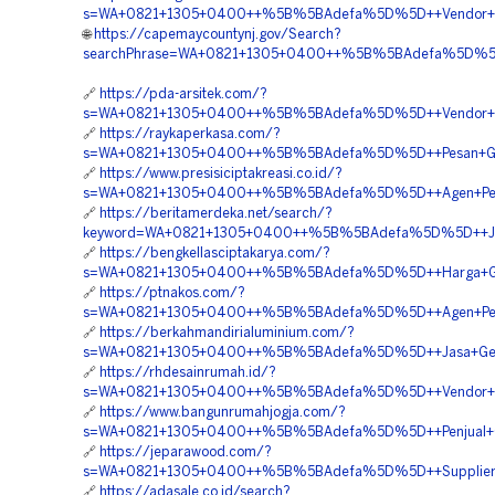
s=WA+0821+1305+0400++%5B%5BAdefa%5D%5D++Vendor+Ge
🌐
https://capemaycountynj.gov/Search?
searchPhrase=WA+0821+1305+0400++%5B%5BAdefa%5D%5D++P
🔗
https://pda-arsitek.com/?
s=WA+0821+1305+0400++%5B%5BAdefa%5D%5D++Vendor+Jua
🔗
https://raykaperkasa.com/?
s=WA+0821+1305+0400++%5B%5BAdefa%5D%5D++Pesan+Geo
🔗
https://www.presisiciptakreasi.co.id/?
s=WA+0821+1305+0400++%5B%5BAdefa%5D%5D++Agen+Penjua
🔗
https://beritamerdeka.net/search/?
keyword=WA+0821+1305+0400++%5B%5BAdefa%5D%5D++Jasa+
🔗
https://bengkellasciptakarya.com/?
s=WA+0821+1305+0400++%5B%5BAdefa%5D%5D++Harga+Geo
🔗
https://ptnakos.com/?
s=WA+0821+1305+0400++%5B%5BAdefa%5D%5D++Agen+Penju
🔗
https://berkahmandirialuminium.com/?
s=WA+0821+1305+0400++%5B%5BAdefa%5D%5D++Jasa+Geofo
🔗
https://rhdesainrumah.id/?
s=WA+0821+1305+0400++%5B%5BAdefa%5D%5D++Vendor+Jua
🔗
https://www.bangunrumahjogja.com/?
s=WA+0821+1305+0400++%5B%5BAdefa%5D%5D++Penjual+Geo
🔗
https://jeparawood.com/?
s=WA+0821+1305+0400++%5B%5BAdefa%5D%5D++Supplier+E
🔗
https://adasale.co.id/search?