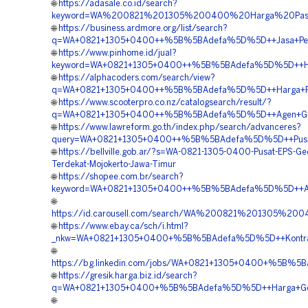
🌐
https://adasale.co.id/search?
keyword=WA%200821%201305%200400%20Harga%20Pasa
🌐
https://business.ardmore.org/list/search?
q=WA+0821+1305+0400++%5B%5BAdefa%5D%5D++Jasa+Pema
🌐
https://www.pinhome.id/jual?
keyword=WA+0821+1305+0400++%5B%5BAdefa%5D%5D++Harg
🌐
https://alphacoders.com/search/view?
q=WA+0821+1305+0400++%5B%5BAdefa%5D%5D++Harga+Pengad
🌐
https://www.scooterpro.co.nz/catalogsearch/result/?
q=WA+0821+1305+0400++%5B%5BAdefa%5D%5D++Agen+Geof
🌐
https://www.lawreform.go.th/index.php/search/advanceres?
query=WA+0821+1305+0400++%5B%5BAdefa%5D%5D++Pusat+
🌐
https://bellville.gob.ar/?s=WA-0821-1305-0400-Pusat-EPS-G
Terdekat-Mojokerto-Jawa-Timur
🌐
https://shopee.com.br/search?
keyword=WA+0821+1305+0400++%5B%5BAdefa%5D%5D++Agen
🌐
https://id.carousell.com/search/WA%200821%201305%
🌐
https://www.ebay.ca/sch/i.html?
_nkw=WA+0821+1305+0400+%5B%5BAdefa%5D%5D++Kontraktor
🌐
https://bg.linkedin.com/jobs/WA+0821+1305+0400+%5B%5B
🌐
https://gresik.harga.biz.id/search?
q=WA+0821+1305+0400+%5B%5BAdefa%5D%5D++Harga+Geof
🌐