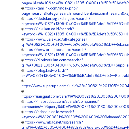
page=1&cat=10&sq=WA+0821+1305+0400++%5B%5BAdefa%5D%
🌐
https://tanilink.com/index.php?
page=search&kategorisearch=searchberita&submit=searc
🌐
https://dodolan.jogjakota.go.id/search?
keyword=WA+0821+1305+0400++%5B%5BAdefa%5D%5D++Reka
🌐
https://lakukan.co.id/search?
keyword=WA+0821+1305+0400++%5B%5BAdefa%5D%5D++Har
🌐
https://www.jualaku.id/all-categories?
q=WA+0821+1305+0400++%5B%5BAdefa%5D%5D++Rekanan+G
🌐
https://www.pricebook.co.id/search?
keyword=WA+0821+1305+0400++%5B%5BAdefa%5D%5D++Harga
🌐
https://direktoriukm.com/search/?
q=WA+0821+1305+0400++%5B%5BAdefa%5D%5D++Supplier+Ge
🌐
https://blog.fastwork.id/?
s=WA+0821+1305+0400++%5B%5BAdefa%5D%5D++Kontraktor
🌐
https://www.ruparupa.com/jual/WA%200821%201305%
🌐
https://ruangjual.com/cari/WA%200821%201305%2004
🌐
https://inaproduct.com/search/companies?
companies%5Bquery%5D=WA%200821%201305%200400%
🌐
https://adasale.co.id/search?
keyword=WA%200821%201305%200400%20Rekanan%20G
🌐
https://www.mbac.net/list/search?
q=sWA+0821+1305+0400++%5B%5BAdefa%5D%5D++Jasa+Pasa