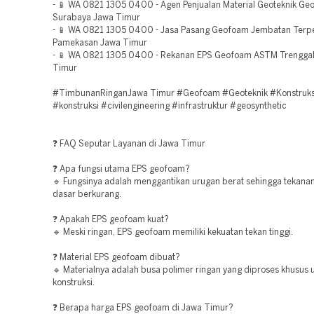
- 📱 WA 0821 1305 0400 - Agen Penjualan Material Geoteknik Ge
Surabaya Jawa Timur
- 📱 WA 0821 1305 0400 - Jasa Pasang Geofoam Jembatan Terp
Pamekasan Jawa Timur
- 📱 WA 0821 1305 0400 - Rekanan EPS Geofoam ASTM Trengga
Timur
#TimbunanRinganJawa Timur #Geofoam #Geoteknik #Konstruks
#konstruksi #civilengineering #infrastruktur #geosynthetic
❓ FAQ Seputar Layanan di Jawa Timur
❓ Apa fungsi utama EPS geofoam?
🔹 Fungsinya adalah menggantikan urugan berat sehingga tekana
dasar berkurang.
❓ Apakah EPS geofoam kuat?
🔹 Meski ringan, EPS geofoam memiliki kekuatan tekan tinggi.
❓ Material EPS geofoam dibuat?
🔹 Materialnya adalah busa polimer ringan yang diproses khusus 
konstruksi.
❓ Berapa harga EPS geofoam di Jawa Timur?