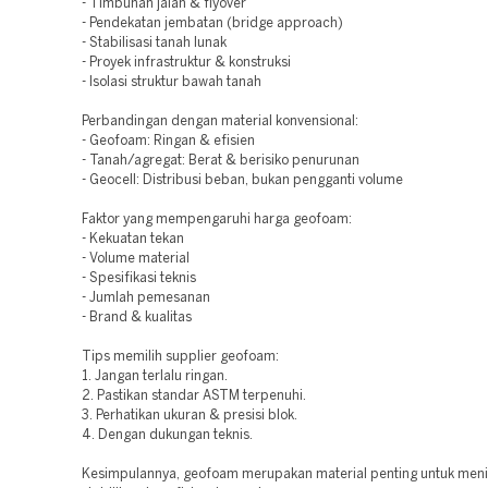
- Timbunan jalan & flyover
- Pendekatan jembatan (bridge approach)
- Stabilisasi tanah lunak
- Proyek infrastruktur & konstruksi
- Isolasi struktur bawah tanah
Perbandingan dengan material konvensional:
- Geofoam: Ringan & efisien
- Tanah/agregat: Berat & berisiko penurunan
- Geocell: Distribusi beban, bukan pengganti volume
Faktor yang mempengaruhi harga geofoam:
- Kekuatan tekan
- Volume material
- Spesifikasi teknis
- Jumlah pemesanan
- Brand & kualitas
Tips memilih supplier geofoam:
1. Jangan terlalu ringan.
2. Pastikan standar ASTM terpenuhi.
3. Perhatikan ukuran & presisi blok.
4. Dengan dukungan teknis.
Kesimpulannya, geofoam merupakan material penting untuk men