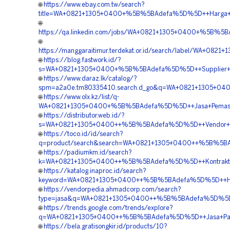
🌐
https://www.ebay.com.tw/search?
title=WA+0821+1305+0400+%5B%5BAdefa%5D%5D++Harga+Pe
🌐
https://qa.linkedin.com/jobs/WA+0821+1305+0400+%5B%5B
🌐
https://manggaraitimur.terdekat.or.id/search/label/WA+
🌐
https://blog.fastwork.id/?
s=WA+0821+1305+0400+%5B%5BAdefa%5D%5D++Supplier+Mat
🌐
https://www.daraz.lk/catalog/?
spm=a2a0e.tm80335410.search.d_go&q=WA+0821+1305+04
🌐
https://www.olx.kz/list/q-
WA+0821+1305+0400+%5B%5BAdefa%5D%5D++Jasa+Pemasan
🌐
https://distributor.web.id/?
s=WA+0821+1305+0400++%5B%5BAdefa%5D%5D++Vendor+Peng
🌐
https://toco.id/id/search?
q=product/search&search=WA+0821+1305+0400++%5B%5BA
🌐
https://padiumkm.id/search?
k=WA+0821+1305+0400++%5B%5BAdefa%5D%5D++Kontraktor
🌐
https://katalog.inaproc.id/search?
keyword=WA+0821+1305+0400++%5B%5BAdefa%5D%5D++Harg
🌐
https://vendorpedia.ahmadcorp.com/search?
type=jasa&q=WA+0821+1305+0400++%5B%5BAdefa%5D%5D+
🌐
https://trends.google.com/trends/explore?
q=WA+0821+1305+0400++%5B%5BAdefa%5D%5D++Jasa+Pasa
🌐
https://bela.gratisongkir.id/products/10?