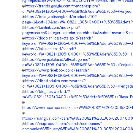
type=jasa&q=WA+0821+1305+0400++%5B%5BAdefa%5D%5D++
🌐
https://trends.google.com/trends/explore?
q=WA+0821+1305+0400++%5B%5BAdefa%5D%5D++Penyedia+E
🌐
https://bela.gratisongkir.id/products/10?
page=1&cat=10&sq=WA+0821+1305+0400++%5B%5BAdefa%5D
🌐
https://tanilink.com/index.php?
page=search&kategorisearch=searchberita&submit=search
🌐
https://dodolan.jogjakota.go.id/search?
keyword=WA+0821+1305+0400++%5B%5BAdefa%5D%5D++Jasa
🌐
https://lakukan.co.id/search?
keyword=WA+0821+1305+0400++%5B%5BAdefa%5D%5D++Harg
🌐
https://www.jualaku.id/all-categories?
q=WA+0821+1305+0400++%5B%5BAdefa%5D%5D++Penjual+EPS
🌐
https://www.pricebook.co.id/search?
keyword=WA+0821+1305+0400++%5B%5BAdefa%5D%5D++Pembo
🌐
https://direktoriukm.com/search/?
q=WA+0821+1305+0400++%5B%5BAdefa%5D%5D++Pengadaan
🌐
https://blog.fastwork.id/?
s=WA+0821+1305+0400++%5B%5BAdefa%5D%5D++Biaya+Penga
🌐
https://www.ruparupa.com/jual/WA%200821%201305%2
🌐
https://ruangjual.com/cari/WA%200821%201305%2004
🌐
https://inaproduct.com/search/companies?
companies%5Bquery%5D=WA%200821%201305%200400%2