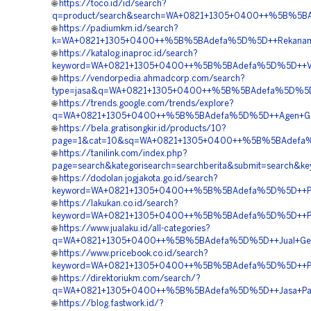
🌐
https://toco.id/id/search?
q=product/search&search=WA+0821+1305+0400++%5B%5BAd
🌐
https://padiumkm.id/search?
k=WA+0821+1305+0400++%5B%5BAdefa%5D%5D++Rekanan+Ge
🌐
https://katalog.inaproc.id/search?
keyword=WA+0821+1305+0400++%5B%5BAdefa%5D%5D++Vendor
🌐
https://vendorpedia.ahmadcorp.com/search?
type=jasa&q=WA+0821+1305+0400++%5B%5BAdefa%5D%5D++K
🌐
https://trends.google.com/trends/explore?
q=WA+0821+1305+0400++%5B%5BAdefa%5D%5D++Agen+Geofo
🌐
https://bela.gratisongkir.id/products/10?
page=1&cat=10&sq=WA+0821+1305+0400++%5B%5BAdefa%5D
🌐
https://tanilink.com/index.php?
page=search&kategorisearch=searchberita&submit=sear
🌐
https://dodolan.jogjakota.go.id/search?
keyword=WA+0821+1305+0400++%5B%5BAdefa%5D%5D++Peny
🌐
https://lakukan.co.id/search?
keyword=WA+0821+1305+0400++%5B%5BAdefa%5D%5D++Pusat
🌐
https://www.jualaku.id/all-categories?
q=WA+0821+1305+0400++%5B%5BAdefa%5D%5D++Jual+Geofo
🌐
https://www.pricebook.co.id/search?
keyword=WA+0821+1305+0400++%5B%5BAdefa%5D%5D++Penjua
🌐
https://direktoriukm.com/search/?
q=WA+0821+1305+0400++%5B%5BAdefa%5D%5D++Jasa+Pasang
🌐
https://blog.fastwork.id/?