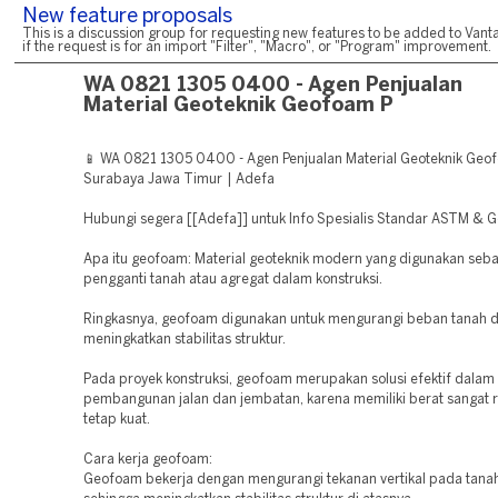
New feature proposals
This is a discussion group for requesting new features to be added to Vanta
if the request is for an import "Filter", "Macro", or "Program" improvement.
WA 0821 1305 0400 - Agen Penjualan
Material Geoteknik Geofoam P
📱 WA 0821 1305 0400 - Agen Penjualan Material Geoteknik Geo
Surabaya Jawa Timur | Adefa
Hubungi segera [[Adefa]] untuk Info Spesialis Standar ASTM & G
Apa itu geofoam: Material geoteknik modern yang digunakan seba
pengganti tanah atau agregat dalam konstruksi.
Ringkasnya, geofoam digunakan untuk mengurangi beban tanah 
meningkatkan stabilitas struktur.
Pada proyek konstruksi, geofoam merupakan solusi efektif dalam
pembangunan jalan dan jembatan, karena memiliki berat sangat 
tetap kuat.
Cara kerja geofoam:
Geofoam bekerja dengan mengurangi tekanan vertikal pada tanah