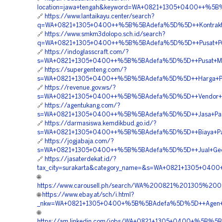
location=jawa+tengah&keyword=WA+0821+1305+0400++%5B
🔗
https://www.lantaikayu.center/search?
q=WA+0821+1305+0400++%5B%5BAdefa%5D%5D++Kontraktor
🔗
https://www.smkm3dolopo.sch.id/search?
q=WA+0821+1305+0400++%5B%5BAdefa%5D%5D++Pusat+Penga
🔗
https://indoglasscraft.com/?
s=WA+0821+1305+0400++%5B%5BAdefa%5D%5D++Pusat+Mater
🔗
https://supergenteng.com/?
s=WA+0821+1305+0400++%5B%5BAdefa%5D%5D++Harga+Pemas
🔗
https://revenue.gov.ws/?
s=WA+0821+1305+0400++%5B%5BAdefa%5D%5D++Vendor+Pe
🔗
https://agentukang.com/?
s=WA+0821+1305+0400++%5B%5BAdefa%5D%5D++Jasa+Pasang
🔗
https://darmasiswa.kemdikbud.go.id/?
s=WA+0821+1305+0400++%5B%5BAdefa%5D%5D++Biaya+Pasang
🔗
https://jogjabaja.com/?
s=WA+0821+1305+0400++%5B%5BAdefa%5D%5D++Jual+Geof
🔗
https://jasaterdekat.id/?
tax_city=surakarta&category_name=&s=WA+0821+1305+04
🌐
https://www.carousell.ph/search/WA%200821%201305%2
🌐
https://www.ebay.at/sch/i.html?
_nkw=WA+0821+1305+0400+%5B%5BAdefa%5D%5D++Agen+Pen
🌐
https://am.linkedin.com/jobs/WA+0821+1305+0400+%5B%5B