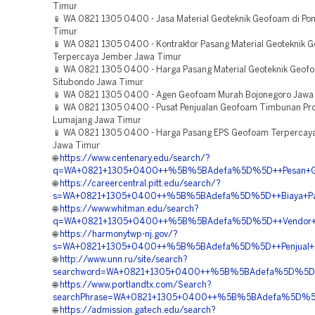
Timur
📱 WA 0821 1305 0400 - Jasa Material Geoteknik Geofoam di Po
Timur
📱 WA 0821 1305 0400 - Kontraktor Pasang Material Geoteknik 
Terpercaya Jember Jawa Timur
📱 WA 0821 1305 0400 - Harga Pasang Material Geoteknik Geof
Situbondo Jawa Timur
📱 WA 0821 1305 0400 - Agen Geofoam Murah Bojonegoro Jawa
📱 WA 0821 1305 0400 - Pusat Penjualan Geofoam Timbunan Pr
Lumajang Jawa Timur
📱 WA 0821 1305 0400 - Harga Pasang EPS Geofoam Terpercaya
Jawa Timur
🌐
https://www.centenary.edu/search/?
q=WA+0821+1305+0400++%5B%5BAdefa%5D%5D++Pesan+Geofo
🌐
https://careercentral.pitt.edu/search/?
s=WA+0821+1305+0400++%5B%5BAdefa%5D%5D++Biaya+Pas
🌐
https://www.whitman.edu/search?
q=WA+0821+1305+0400++%5B%5BAdefa%5D%5D++Vendor+Pen
🌐
https://harmonytwp-nj.gov/?
s=WA+0821+1305+0400++%5B%5BAdefa%5D%5D++Penjual+G
🌐
http://www.unn.ru/site/search?
searchword=WA+0821+1305+0400++%5B%5BAdefa%5D%5D++
🌐
https://www.portlandtx.com/Search?
searchPhrase=WA+0821+1305+0400++%5B%5BAdefa%5D%5D+
🌐
https://admission.gatech.edu/search?