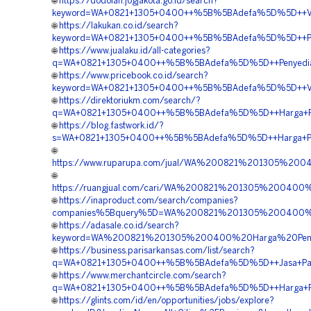
🌐
https://dodolan.jogjakota.go.id/search?
keyword=WA+0821+1305+0400++%5B%5BAdefa%5D%5D++Vend
🌐
https://lakukan.co.id/search?
keyword=WA+0821+1305+0400++%5B%5BAdefa%5D%5D++Pemb
🌐
https://www.jualaku.id/all-categories?
q=WA+0821+1305+0400++%5B%5BAdefa%5D%5D++Penyedia+Ge
🌐
https://www.pricebook.co.id/search?
keyword=WA+0821+1305+0400++%5B%5BAdefa%5D%5D++Vendor
🌐
https://direktoriukm.com/search/?
q=WA+0821+1305+0400++%5B%5BAdefa%5D%5D++Harga+Penga
🌐
https://blog.fastwork.id/?
s=WA+0821+1305+0400++%5B%5BAdefa%5D%5D++Harga+Pem
🌐
https://www.ruparupa.com/jual/WA%200821%201305%2
🌐
https://ruangjual.com/cari/WA%200821%201305%20040
🌐
https://inaproduct.com/search/companies?
companies%5Bquery%5D=WA%200821%201305%200400%2
🌐
https://adasale.co.id/search?
keyword=WA%200821%201305%200400%20Harga%20Peng
🌐
https://business.parisarkansas.com/list/search?
q=WA+0821+1305+0400++%5B%5BAdefa%5D%5D++Jasa+Pasang
🌐
https://www.merchantcircle.com/search?
q=WA+0821+1305+0400++%5B%5BAdefa%5D%5D++Harga+Pen
🌐
https://glints.com/id/en/opportunities/jobs/explore?