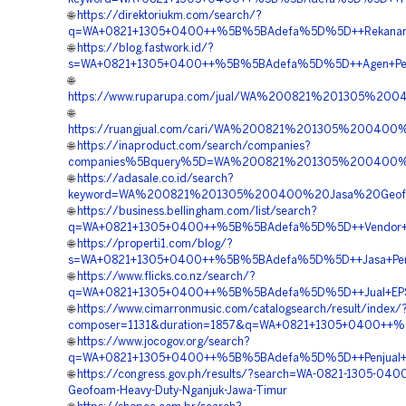
🌐
https://direktoriukm.com/search/?
q=WA+0821+1305+0400++%5B%5BAdefa%5D%5D++Rekanan+E
🌐
https://blog.fastwork.id/?
s=WA+0821+1305+0400++%5B%5BAdefa%5D%5D++Agen+Penjua
🌐
https://www.ruparupa.com/jual/WA%200821%201305%2
🌐
https://ruangjual.com/cari/WA%200821%201305%20040
🌐
https://inaproduct.com/search/companies?
companies%5Bquery%5D=WA%200821%201305%200400%2
🌐
https://adasale.co.id/search?
keyword=WA%200821%201305%200400%20Jasa%20Geof
🌐
https://business.bellingham.com/list/search?
q=WA+0821+1305+0400++%5B%5BAdefa%5D%5D++Vendor+Peng
🌐
https://properti1.com/blog/?
s=WA+0821+1305+0400++%5B%5BAdefa%5D%5D++Jasa+Pengad
🌐
https://www.flicks.co.nz/search/?
q=WA+0821+1305+0400++%5B%5BAdefa%5D%5D++Jual+EPS+
🌐
https://www.cimarronmusic.com/catalogsearch/result/index/
composer=1131&duration=1857&q=WA+0821+1305+0400++%5B
🌐
https://www.jocogov.org/search?
q=WA+0821+1305+0400++%5B%5BAdefa%5D%5D++Penjual+Mate
🌐
https://congress.gov.ph/results/?search=WA-0821-1305-0400
Geofoam-Heavy-Duty-Nganjuk-Jawa-Timur