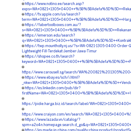
🌐
https://www.notino.ee/search.asp?
exps=WA+0821+1305+0400++%5B%5BAdefa%5D%5D++Rekana
🌐
https://tv.apple.com/us/search?
term=WA+0821+1305+0400++%5B%5BAdefa%5D%5D++Harga+
🌐
https://fabertoolboxes.com.au/?
s=WA+0821+1305+0400++%5B%5BAdefa%5D%5D++Rekanan+Ge
🌐
https://emerson.edu/search?
q=WA+0821+1305+0400++%5B%5BAdefa%5D%5D++Kontraktor+P
🌐
https://twp.mountholly.nj.us/?s=WA-0821-1305-0400-Order-
Lightweight-Fill-Terdekat-Jember-Jawa-Timur
🌐
https://shopee.co.th/search?
keyword=WA+0821+1305+0400++%5B%5BAdefa%5D%5D++Penj
🌐
https://www.carousell.sg/search/WA%200821%201305
🌐
https://www.ebay.es/sch/i.html?
_nkw=WA+0821+1305+0400+%5B%5BAdefa%5D%5D++Vendor+
🌐
https://es.linkedin.com/pub/dir?
firstName=WA+0821+1305+0400+%5B%5BAdefa%5D%5D++Ven
🌐
https://pidie.harga.biz.id/search/label/WA+0821+1305+
🌐
https://www.craiyon.com/en/search/WA+0821+1305+0400+%
🌐
https://www.lazada.vn/catalog/?
spm=a2o4n.homepage.search.d_go&q=WA+0821+1305+0400
🌐
https://es.made-in-china.com/quality-china-product/product