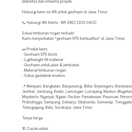
stabilitas dan efisiensi proyek.
Hubungi kami via WA untuk geofoam di Jawa Timur.
📞 Hubungi WA Adefa : WA 0821 1305 0400
Solusi timbunan ringan terbaik!
Kami menyediakan *geofoam EPS berkualitas* di Jawa Timur.
🧱 Produk kami:
- Geofoam EPS block
- Lightweight fill material
- Geofoam untuk jalan & jembatan
- Material timbunan ringan
- Solusi geoteknik modern
📍 Melayani: Bangkalan, Banyuwangi, Blitar, Bojonegoro, Bondowos
Jember, Jombang, Kediri, Lamongan, Lumajang, Madiun, Magetan
Mojokerto, Nganjuk, Ngawi, Pacitan, Pamekasan, Pasuruan, Ponoro
Probolinggo, Sampang, Sidoarjo, Situbondo, Sumenep, Trenggale
Tulungagung, Batu, Surabaya, Jawa Timur
Tanya harga
🏗️ Cocok untuk: