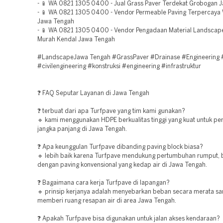
- 📱 WA 0821 1305 0400 - Jual Grass Paver Terdekat Grobogan 
- 📱 WA 0821 1305 0400 - Vendor Permeable Paving Terpercay
Jawa Tengah
- 📱 WA 0821 1305 0400 - Vendor Pengadaan Material Landscap
Murah Kendal Jawa Tengah
#LandscapeJawa Tengah #GrassPaver #Drainase #Engineering 
#civilengineering #konstruksi #engineering #infrastruktur
❓ FAQ Seputar Layanan di Jawa Tengah
❓ terbuat dari apa Turfpave yang tim kami gunakan?
🔹 kami menggunakan HDPE berkualitas tinggi yang kuat untuk p
jangka panjang di Jawa Tengah.
❓ Apa keunggulan Turfpave dibanding paving block biasa?
🔹 lebih baik karena Turfpave mendukung pertumbuhan rumput,
dengan paving konvensional yang kedap air di Jawa Tengah.
❓ Bagaimana cara kerja Turfpave di lapangan?
🔹 prinsip kerjanya adalah menyebarkan beban secara merata sa
memberi ruang resapan air di area Jawa Tengah.
❓ Apakah Turfpave bisa digunakan untuk jalan akses kendaraan?