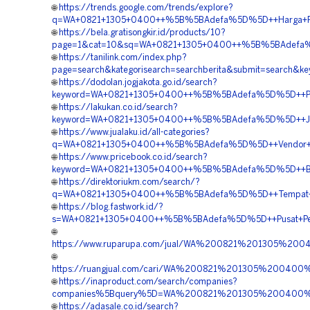
🌐
https://trends.google.com/trends/explore?
q=WA+0821+1305+0400++%5B%5BAdefa%5D%5D++Harga+Pasan
🌐
https://bela.gratisongkir.id/products/10?
page=1&cat=10&sq=WA+0821+1305+0400++%5B%5BAdefa%5
🌐
https://tanilink.com/index.php?
page=search&kategorisearch=searchberita&submit=search
🌐
https://dodolan.jogjakota.go.id/search?
keyword=WA+0821+1305+0400++%5B%5BAdefa%5D%5D++Peng
🌐
https://lakukan.co.id/search?
keyword=WA+0821+1305+0400++%5B%5BAdefa%5D%5D++Jasa
🌐
https://www.jualaku.id/all-categories?
q=WA+0821+1305+0400++%5B%5BAdefa%5D%5D++Vendor+Grav
🌐
https://www.pricebook.co.id/search?
keyword=WA+0821+1305+0400++%5B%5BAdefa%5D%5D++Biaya
🌐
https://direktoriukm.com/search/?
q=WA+0821+1305+0400++%5B%5BAdefa%5D%5D++Tempat+Jua
🌐
https://blog.fastwork.id/?
s=WA+0821+1305+0400++%5B%5BAdefa%5D%5D++Pusat+Penjua
🌐
https://www.ruparupa.com/jual/WA%200821%201305%2
🌐
https://ruangjual.com/cari/WA%200821%201305%200400
🌐
https://inaproduct.com/search/companies?
companies%5Bquery%5D=WA%200821%201305%200400%2
🌐
https://adasale.co.id/search?