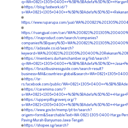
q=WA+0821+1305+0400++%5B%5BAdefa%5D%5D++Harga+Peng
🌐
https://blog.fastwork.id/?
s=WA+0821+1305+0400++%5B%5BAdefa%5D%5D++Rekanan+Pe
🌐
https://www.ruparupa.com/jual/WA%200821%201305%2
🌐
https://ruangjual.com/cari/WA%200821%201305%20040
🌐
https://inaproduct.com/search/companies?
companies%5Bquery%5D=WA%200821%201305%200400%2
🌐
https://adasale.co.id/search?
keyword=WA%200821%201305%200400%20Rekanan%20Mat
🌐
https://members.durhamchamber.org/list/search?
q=WA+0821+1305+0400++%5B%5BAdefa%5D%5D++Jasa+Penga
🌐
https://brazilbusinessguide.com/search-result?
business=MA&countries=global&search=WA+0821+1305+040
🌐
https://sr-
rs.facebook.com/public/WA+0821+1305+0400++%5B%5BAde
🌐
https://caremima.com/?
s=WA+0821+1305+0400++%5B%5BAdefa%5D%5D++Harga+Pas
🌐
https://upperpittsgrovenj.org/?
s=WA+0821+1305+0400++%5B%5BAdefa%5D%5D++Harga+Pema
🌐
https://www.gov.br/memp/pt-br/search?
origem=form&SearchableText=WA-0821-1305-0400-Harga-Per
Paving-Murah-Banyumas-Jawa-Tengah
🌐
https://shopee.sg/search?