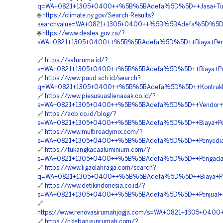
q=WA+0821+1305+0400++%5B%5BAdefa%5D%5D++Jasa+Turf
🌐
https://climate.ny.gov/Search-Results?
searchvalue=WA+0821+1305+0400++%5B%5BAdefa%5D%5D++P
🌐
https://www.destea.gov.za/?
sWA+0821+1305+0400++%5B%5BAdefa%5D%5D++Biaya+Pengad
🔗
https://saturuma.id/?
s=WA+0821+1305+0400++%5B%5BAdefa%5D%5D++Biaya+Pasa
🔗
https://www.paud.sch.id/search?
q=WA+0821+1305+0400++%5B%5BAdefa%5D%5D++Kontraktor+
🔗
https://www.piesusuaslienaaak.co.id/?
s=WA+0821+1305+0400++%5B%5BAdefa%5D%5D++Vendor+Jual
🔗
https://aob.co.id/blog/?
s=WA+0821+1305+0400++%5B%5BAdefa%5D%5D++Biaya+Pen
🔗
https://www.multireadymix.com/?
s=WA+0821+1305+0400++%5B%5BAdefa%5D%5D++Penyedia+T
🔗
https://tukangkacaaluminium.com/?
s=WA+0821+1305+0400++%5B%5BAdefa%5D%5D++Pengadaan+
🔗
https://www.ligaolahraga.com/search?
q=WA+0821+1305+0400++%5B%5BAdefa%5D%5D++Biaya+Pasa
🔗
https://www.detikindonesia.co.id/?
s=WA+0821+1305+0400++%5B%5BAdefa%5D%5D++Penjual+Tur
🔗
https://www.renovasirumahjogja.com/s=WA+0821+1305+040
🔗
https://ngebangunrumah.com/?