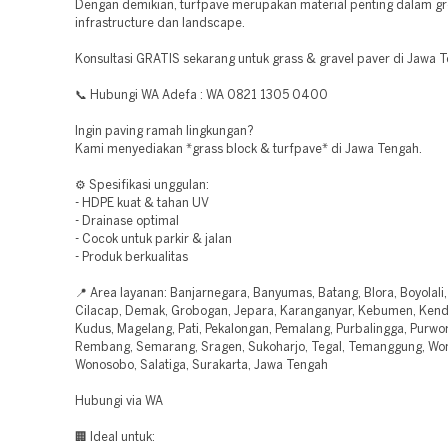
Dengan demikian, turfpave merupakan material penting dalam g
infrastructure dan landscape.
Konsultasi GRATIS sekarang untuk grass & gravel paver di Jawa 
📞 Hubungi WA Adefa : WA 0821 1305 0400
Ingin paving ramah lingkungan?
Kami menyediakan *grass block & turfpave* di Jawa Tengah.
⚙️ Spesifikasi unggulan:
- HDPE kuat & tahan UV
- Drainase optimal
- Cocok untuk parkir & jalan
- Produk berkualitas
📍 Area layanan: Banjarnegara, Banyumas, Batang, Blora, Boyolali
Cilacap, Demak, Grobogan, Jepara, Karanganyar, Kebumen, Kenda
Kudus, Magelang, Pati, Pekalongan, Pemalang, Purbalingga, Purwor
Rembang, Semarang, Sragen, Sukoharjo, Tegal, Temanggung, Won
Wonosobo, Salatiga, Surakarta, Jawa Tengah
Hubungi via WA
🏢 Ideal untuk: