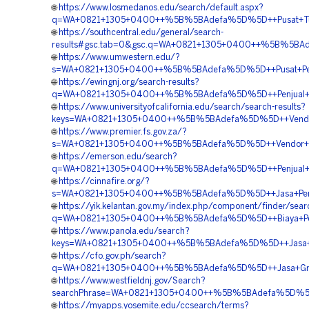
🌐
https://www.losmedanos.edu/search/default.aspx?
q=WA+0821+1305+0400++%5B%5BAdefa%5D%5D++Pusat+Turfp
🌐
https://southcentral.edu/general/search-
results#gsc.tab=0&gsc.q=WA+0821+1305+0400++%5B%5BAd
🌐
https://www.umwestern.edu/?
s=WA+0821+1305+0400++%5B%5BAdefa%5D%5D++Pusat+Peng
🌐
https://ewingnj.org/search-results?
q=WA+0821+1305+0400++%5B%5BAdefa%5D%5D++Penjual+Gra
🌐
https://www.universityofcalifornia.edu/search/search-results?
keys=WA+0821+1305+0400++%5B%5BAdefa%5D%5D++Vendor+Ju
🌐
https://www.premier.fs.gov.za/?
s=WA+0821+1305+0400++%5B%5BAdefa%5D%5D++Vendor+Jual
🌐
https://emerson.edu/search?
q=WA+0821+1305+0400++%5B%5BAdefa%5D%5D++Penjual+Gr
🌐
https://cinnafire.org/?
s=WA+0821+1305+0400++%5B%5BAdefa%5D%5D++Jasa+Pemas
🌐
https://yik.kelantan.gov.my/index.php/component/finder/sear
q=WA+0821+1305+0400++%5B%5BAdefa%5D%5D++Biaya+Penga
🌐
https://www.panola.edu/search?
keys=WA+0821+1305+0400++%5B%5BAdefa%5D%5D++Jasa+Pem
🌐
https://cfo.gov.ph/search?
q=WA+0821+1305+0400++%5B%5BAdefa%5D%5D++Jasa+Grass
🌐
https://www.westfieldnj.gov/Search?
searchPhrase=WA+0821+1305+0400++%5B%5BAdefa%5D%5D++
🌐
https://myapps.yosemite.edu/ccsearch/terms?