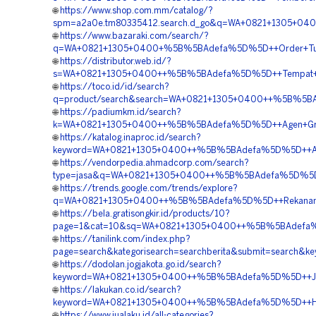
🌐
https://www.shop.com.mm/catalog/?
spm=a2a0e.tm80335412.search.d_go&q=WA+0821+1305+040
🌐
https://www.bazaraki.com/search/?
q=WA+0821+1305+0400+%5B%5BAdefa%5D%5D++Order+Turf
🌐
https://distributor.web.id/?
s=WA+0821+1305+0400++%5B%5BAdefa%5D%5D++Tempat+Jua
🌐
https://toco.id/id/search?
q=product/search&search=WA+0821+1305+0400++%5B%5BAd
🌐
https://padiumkm.id/search?
k=WA+0821+1305+0400++%5B%5BAdefa%5D%5D++Agen+Grave
🌐
https://katalog.inaproc.id/search?
keyword=WA+0821+1305+0400++%5B%5BAdefa%5D%5D++Agen
🌐
https://vendorpedia.ahmadcorp.com/search?
type=jasa&q=WA+0821+1305+0400++%5B%5BAdefa%5D%5D++O
🌐
https://trends.google.com/trends/explore?
q=WA+0821+1305+0400++%5B%5BAdefa%5D%5D++Rekanan+T
🌐
https://bela.gratisongkir.id/products/10?
page=1&cat=10&sq=WA+0821+1305+0400++%5B%5BAdefa%5
🌐
https://tanilink.com/index.php?
page=search&kategorisearch=searchberita&submit=searc
🌐
https://dodolan.jogjakota.go.id/search?
keyword=WA+0821+1305+0400++%5B%5BAdefa%5D%5D++Jasa+
🌐
https://lakukan.co.id/search?
keyword=WA+0821+1305+0400++%5B%5BAdefa%5D%5D++Harg
🌐
https://www.jualaku.id/all-categories?