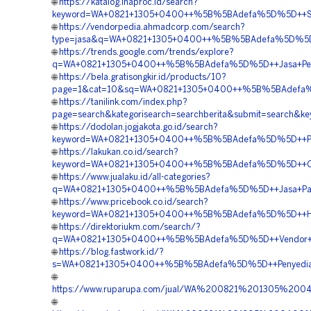
🌐
https://katalog.inaproc.id/search?
keyword=WA+0821+1305+0400++%5B%5BAdefa%5D%5D++Suppl
🌐
https://vendorpedia.ahmadcorp.com/search?
type=jasa&q=WA+0821+1305+0400++%5B%5BAdefa%5D%5D++B
🌐
https://trends.google.com/trends/explore?
q=WA+0821+1305+0400++%5B%5BAdefa%5D%5D++Jasa+Permea
🌐
https://bela.gratisongkir.id/products/10?
page=1&cat=10&sq=WA+0821+1305+0400++%5B%5BAdefa%5D%5
🌐
https://tanilink.com/index.php?
page=search&kategorisearch=searchberita&submit=search
🌐
https://dodolan.jogjakota.go.id/search?
keyword=WA+0821+1305+0400++%5B%5BAdefa%5D%5D++Pusat+
🌐
https://lakukan.co.id/search?
keyword=WA+0821+1305+0400++%5B%5BAdefa%5D%5D++Orde
🌐
https://www.jualaku.id/all-categories?
q=WA+0821+1305+0400++%5B%5BAdefa%5D%5D++Jasa+Pasang
🌐
https://www.pricebook.co.id/search?
keyword=WA+0821+1305+0400++%5B%5BAdefa%5D%5D++Harga
🌐
https://direktoriukm.com/search/?
q=WA+0821+1305+0400++%5B%5BAdefa%5D%5D++Vendor+Penga
🌐
https://blog.fastwork.id/?
s=WA+0821+1305+0400++%5B%5BAdefa%5D%5D++Penyedia+Gr
🌐
https://www.ruparupa.com/jual/WA%200821%201305%20
🌐