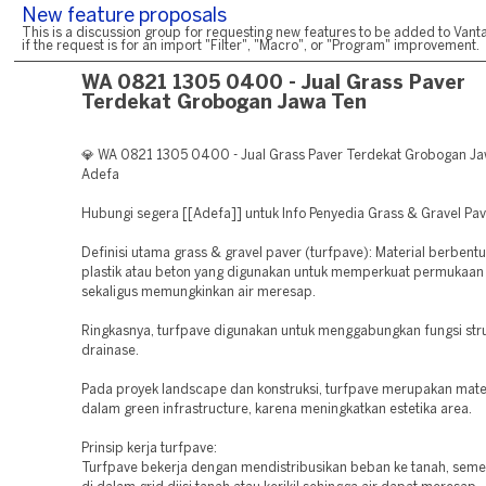
New feature proposals
This is a discussion group for requesting new features to be added to Vanta
if the request is for an import "Filter", "Macro", or "Program" improvement.
WA 0821 1305 0400 - Jual Grass Paver
Terdekat Grobogan Jawa Ten
💎 WA 0821 1305 0400 - Jual Grass Paver Terdekat Grobogan Ja
Adefa
Hubungi segera [[Adefa]] untuk Info Penyedia Grass & Gravel Pa
Definisi utama grass & gravel paver (turfpave): Material berbentu
plastik atau beton yang digunakan untuk memperkuat permukaan
sekaligus memungkinkan air meresap.
Ringkasnya, turfpave digunakan untuk menggabungkan fungsi str
drainase.
Pada proyek landscape dan konstruksi, turfpave merupakan mater
dalam green infrastructure, karena meningkatkan estetika area.
Prinsip kerja turfpave:
Turfpave bekerja dengan mendistribusikan beban ke tanah, seme