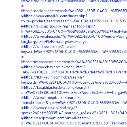
s=WA+0821+1305+0400++%5B%5BAdefa%5D%5D++Jasa+Pasan
🌐
https://decider.com/search/WA+0821+1305+0400++%5B%5B
🌐
https://www.emeal2u.com/index.php?
route=product/search&search=WA+0821+1305+0400++%5B%5
🌐
https://siig.sgc.gov.co/Paginas/Todo.aspx?
k=WA+0821+1305+0400++%5B%5BAdefa%5D%5D++Jual+Pavin
🌐
https://www.alma.edu/?s=WA-0821-1305-0400-Vendor-Pavin
Lingkungan-HDPE-Pemalang-Jawa-Tengah
🌐
https://shopee.com.br/search?
keyword=WA+0821+1305+0400++%5B%5BAdefa%5D%5D++Rek
🌐
https://nz.carousell.com/search/WA%200821%201305
🌐
https://www.ebay.com.hk/sch/i.html?
_nkw=WA+0821+1305+0400+%5B%5BAdefa%5D%5D++Vendor+P
🌐
https://lt.linkedin.com/jobs/search?
keywords=WA+0821+1305+0400+%5B%5BAdefa%5D%5D++Agen+
🌐
https://kotablitar.terdekat.or.id/search?
q=WA+0821+1305+0400+%5B%5BAdefa%5D%5D++Harga+Pasa
🌐
https://www.freepik.com/search?
format=search&query=WA+0821+1305+0400+%5B%5BAdefa%
🌐
https://www.daraz.pk/catalog/?
spm=a2a0e.tm80335142.search.d_go&q=WA+0821+1305+040
🌐
https://cariproperti.com/artikel/search?
q=WA+0821+1305+0400+%5B%5BAdefa%5D%5D++Pemborong+P