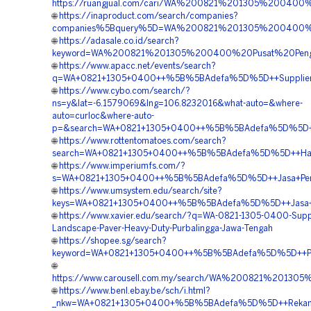
https://ruangjual.com/cari/WA%200821%201305%20040
🌐
https://inaproduct.com/search/companies?
companies%5Bquery%5D=WA%200821%201305%200400%20
🌐
https://adasale.co.id/search?
keyword=WA%200821%201305%200400%20Pusat%20Penga
🌐
https://www.apacc.net/events/search?
q=WA+0821+1305+0400++%5B%5BAdefa%5D%5D++Supplier+Gr
🌐
https://www.cybo.com/search/?
ns=y&lat=-6.1579069&lng=106.8232016&what-auto=&where-
auto=curloc&where-auto-
p=&search=WA+0821+1305+0400++%5B%5BAdefa%5D%5D++Har
🌐
https://www.rottentomatoes.com/search?
search=WA+0821+1305+0400++%5B%5BAdefa%5D%5D++Harga+
🌐
https://www.imperiumfs.com/?
s=WA+0821+1305+0400++%5B%5BAdefa%5D%5D++Jasa+Pengad
🌐
https://www.umsystem.edu/search/site?
keys=WA+0821+1305+0400++%5B%5BAdefa%5D%5D++Jasa+Gra
🌐
https://www.xavier.edu/search/?q=WA-0821-1305-0400-Suppli
Landscape-Paver-Heavy-Duty-Purbalingga-Jawa-Tengah
🌐
https://shopee.sg/search?
keyword=WA+0821+1305+0400++%5B%5BAdefa%5D%5D++Pesa
🌐
https://www.carousell.com.my/search/WA%200821%201
🌐
https://www.benl.ebay.be/sch/i.html?
_nkw=WA+0821+1305+0400+%5B%5BAdefa%5D%5D++Rekanan+M