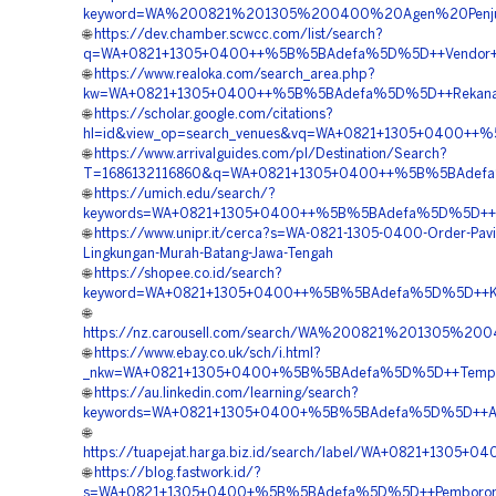
keyword=WA%200821%201305%200400%20Agen%20Penjua
🌐
https://dev.chamber.scwcc.com/list/search?
q=WA+0821+1305+0400++%5B%5BAdefa%5D%5D++Vendor+Pen
🌐
https://www.realoka.com/search_area.php?
kw=WA+0821+1305+0400++%5B%5BAdefa%5D%5D++Rekanan+
🌐
https://scholar.google.com/citations?
hl=id&view_op=search_venues&vq=WA+0821+1305+0400++%
🌐
https://www.arrivalguides.com/pl/Destination/Search?
T=1686132116860&q=WA+0821+1305+0400++%5B%5BAdefa%5
🌐
https://umich.edu/search/?
keywords=WA+0821+1305+0400++%5B%5BAdefa%5D%5D++Biay
🌐
https://www.unipr.it/cerca?s=WA-0821-1305-0400-Order-Pav
Lingkungan-Murah-Batang-Jawa-Tengah
🌐
https://shopee.co.id/search?
keyword=WA+0821+1305+0400++%5B%5BAdefa%5D%5D++Kontr
🌐
https://nz.carousell.com/search/WA%200821%201305%
🌐
https://www.ebay.co.uk/sch/i.html?
_nkw=WA+0821+1305+0400+%5B%5BAdefa%5D%5D++Tempat+Ju
🌐
https://au.linkedin.com/learning/search?
keywords=WA+0821+1305+0400+%5B%5BAdefa%5D%5D++Agen
🌐
https://tuapejat.harga.biz.id/search/label/WA+0821+130
🌐
https://blog.fastwork.id/?
s=WA+0821+1305+0400+%5B%5BAdefa%5D%5D++Pemborong+P