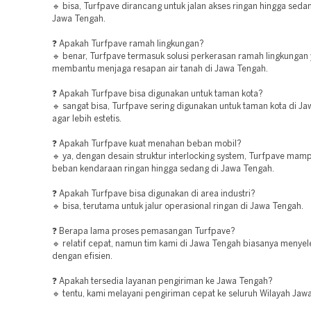
🔹 bisa, Turfpave dirancang untuk jalan akses ringan hingga seda
Jawa Tengah.
❓ Apakah Turfpave ramah lingkungan?
🔹 benar, Turfpave termasuk solusi perkerasan ramah lingkungan
membantu menjaga resapan air tanah di Jawa Tengah.
❓ Apakah Turfpave bisa digunakan untuk taman kota?
🔹 sangat bisa, Turfpave sering digunakan untuk taman kota di J
agar lebih estetis.
❓ Apakah Turfpave kuat menahan beban mobil?
🔹 ya, dengan desain struktur interlocking system, Turfpave ma
beban kendaraan ringan hingga sedang di Jawa Tengah.
❓ Apakah Turfpave bisa digunakan di area industri?
🔹 bisa, terutama untuk jalur operasional ringan di Jawa Tengah.
❓ Berapa lama proses pemasangan Turfpave?
🔹 relatif cepat, namun tim kami di Jawa Tengah biasanya menyel
dengan efisien.
❓ Apakah tersedia layanan pengiriman ke Jawa Tengah?
🔹 tentu, kami melayani pengiriman cepat ke seluruh Wilayah Jaw