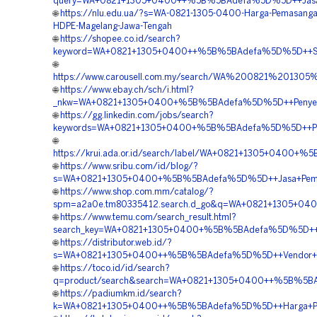
query=WA+0821+1305+0400++%5B%5BAdefa%5D%5D++Jasa+Pe
🌐
https://nlu.edu.ua/?s=WA-0821-1305-0400-Harga-Pemasanga
HDPE-Magelang-Jawa-Tengah
🌐
https://shopee.co.id/search?
keyword=WA+0821+1305+0400++%5B%5BAdefa%5D%5D++Suppl
🌐
https://www.carousell.com.my/search/WA%200821%201
🌐
https://www.ebay.ch/sch/i.html?
_nkw=WA+0821+1305+0400+%5B%5BAdefa%5D%5D++Penyedia+
🌐
https://gg.linkedin.com/jobs/search?
keywords=WA+0821+1305+0400+%5B%5BAdefa%5D%5D++Penyed
🌐
https://krui.ada.or.id/search/label/WA+0821+1305+0400+
🌐
https://www.sribu.com/id/blog/?
s=WA+0821+1305+0400+%5B%5BAdefa%5D%5D++Jasa+Pemasan
🌐
https://www.shop.com.mm/catalog/?
spm=a2a0e.tm80335412.search.d_go&q=WA+0821+1305+040
🌐
https://www.temu.com/search_result.html?
search_key=WA+0821+1305+0400+%5B%5BAdefa%5D%5D++Jas
🌐
https://distributor.web.id/?
s=WA+0821+1305+0400++%5B%5BAdefa%5D%5D++Vendor+Pavi
🌐
https://toco.id/id/search?
q=product/search&search=WA+0821+1305+0400++%5B%5BAd
🌐
https://padiumkm.id/search?
k=WA+0821+1305+0400++%5B%5BAdefa%5D%5D++Harga+Pemasa