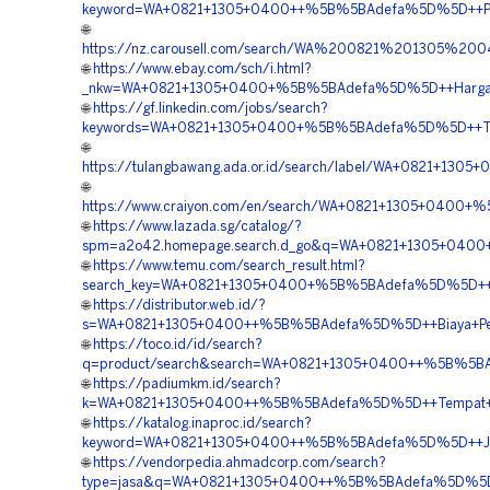
keyword=WA+0821+1305+0400++%5B%5BAdefa%5D%5D++Pusa
🌐
https://nz.carousell.com/search/WA%200821%201305%
🌐
https://www.ebay.com/sch/i.html?
_nkw=WA+0821+1305+0400+%5B%5BAdefa%5D%5D++Harga+Pe
🌐
https://gf.linkedin.com/jobs/search?
keywords=WA+0821+1305+0400+%5B%5BAdefa%5D%5D++Tempa
🌐
https://tulangbawang.ada.or.id/search/label/WA+0821+1
🌐
https://www.craiyon.com/en/search/WA+0821+1305+0400+
🌐
https://www.lazada.sg/catalog/?
spm=a2o42.homepage.search.d_go&q=WA+0821+1305+0400+
🌐
https://www.temu.com/search_result.html?
search_key=WA+0821+1305+0400+%5B%5BAdefa%5D%5D++Sup
🌐
https://distributor.web.id/?
s=WA+0821+1305+0400++%5B%5BAdefa%5D%5D++Biaya+Pema
🌐
https://toco.id/id/search?
q=product/search&search=WA+0821+1305+0400++%5B%5BAd
🌐
https://padiumkm.id/search?
k=WA+0821+1305+0400++%5B%5BAdefa%5D%5D++Tempat+Jual+
🌐
https://katalog.inaproc.id/search?
keyword=WA+0821+1305+0400++%5B%5BAdefa%5D%5D++Jasa+
🌐
https://vendorpedia.ahmadcorp.com/search?
type=jasa&q=WA+0821+1305+0400++%5B%5BAdefa%5D%5D++A