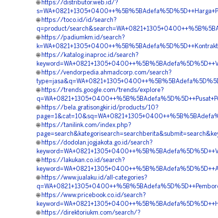
🌐
https://distributor.web.id/?
s=WA+0821+1305+0400++%5B%5BAdefa%5D%5D++Harga+Pavi
🌐
https://toco.id/id/search?
q=product/search&search=WA+0821+1305+0400++%5B%5BAde
🌐
https://padiumkm.id/search?
k=WA+0821+1305+0400++%5B%5BAdefa%5D%5D++Kontraktor+
🌐
https://katalog.inaproc.id/search?
keyword=WA+0821+1305+0400++%5B%5BAdefa%5D%5D++Vend
🌐
https://vendorpedia.ahmadcorp.com/search?
type=jasa&q=WA+0821+1305+0400++%5B%5BAdefa%5D%5D++
🌐
https://trends.google.com/trends/explore?
q=WA+0821+1305+0400++%5B%5BAdefa%5D%5D++Pusat+Peng
🌐
https://bela.gratisongkir.id/products/10?
page=1&cat=10&sq=WA+0821+1305+0400++%5B%5BAdefa%5D%
🌐
https://tanilink.com/index.php?
page=search&kategorisearch=searchberita&submit=searc
🌐
https://dodolan.jogjakota.go.id/search?
keyword=WA+0821+1305+0400++%5B%5BAdefa%5D%5D++Vend
🌐
https://lakukan.co.id/search?
keyword=WA+0821+1305+0400++%5B%5BAdefa%5D%5D++Agen+
🌐
https://www.jualaku.id/all-categories?
q=WA+0821+1305+0400++%5B%5BAdefa%5D%5D++Pemborong
🌐
https://www.pricebook.co.id/search?
keyword=WA+0821+1305+0400++%5B%5BAdefa%5D%5D++Harga
🌐
https://direktoriukm.com/search/?