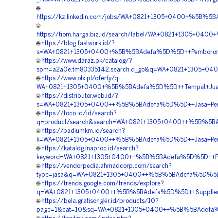
🌐
https://kz.linkedin.com/jobs/WA+0821+1305+0400+%5B%5B
🌐
https://tiom.harga.biz.id/search/label/WA+0821+1305+0
🌐
https://blog.fastwork.id/?
s=WA+0821+1305+0400+%5B%5BAdefa%5D%5D++Pemborong+Gr
🌐
https://www.daraz.pk/catalog/?
spm=a2a0e.tm80335142.search.d_go&q=WA+0821+1305+040
🌐
https://www.olx.pl/oferty/q-
WA+0821+1305+0400+%5B%5BAdefa%5D%5D++Tempat+Jual+G
🌐
https://distributor.web.id/?
s=WA+0821+1305+0400++%5B%5BAdefa%5D%5D++Jasa+Pengad
🌐
https://toco.id/id/search?
q=product/search&search=WA+0821+1305+0400++%5B%5BAd
🌐
https://padiumkm.id/search?
k=WA+0821+1305+0400++%5B%5BAdefa%5D%5D++Jasa+Pemas
🌐
https://katalog.inaproc.id/search?
keyword=WA+0821+1305+0400++%5B%5BAdefa%5D%5D++Pusat
🌐
https://vendorpedia.ahmadcorp.com/search?
type=jasa&q=WA+0821+1305+0400++%5B%5BAdefa%5D%5D++V
🌐
https://trends.google.com/trends/explore?
q=WA+0821+1305+0400++%5B%5BAdefa%5D%5D++Supplier+Ma
🌐
https://bela.gratisongkir.id/products/10?
page=1&cat=10&sq=WA+0821+1305+0400++%5B%5BAdefa%5D%