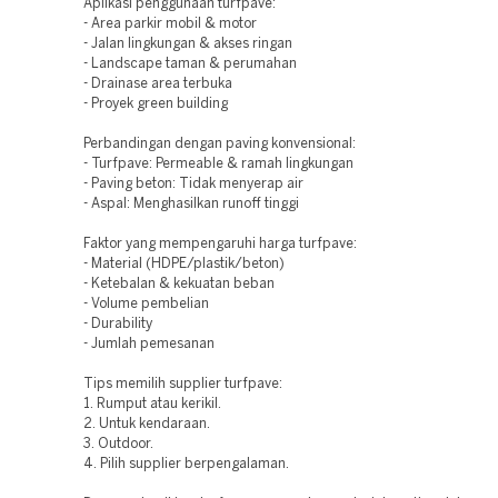
Aplikasi penggunaan turfpave:
- Area parkir mobil & motor
- Jalan lingkungan & akses ringan
- Landscape taman & perumahan
- Drainase area terbuka
- Proyek green building
Perbandingan dengan paving konvensional:
- Turfpave: Permeable & ramah lingkungan
- Paving beton: Tidak menyerap air
- Aspal: Menghasilkan runoff tinggi
Faktor yang mempengaruhi harga turfpave:
- Material (HDPE/plastik/beton)
- Ketebalan & kekuatan beban
- Volume pembelian
- Durability
- Jumlah pemesanan
Tips memilih supplier turfpave:
1. Rumput atau kerikil.
2. Untuk kendaraan.
3. Outdoor.
4. Pilih supplier berpengalaman.