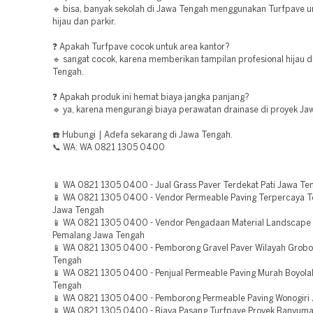
🔹 bisa, banyak sekolah di Jawa Tengah menggunakan Turfpave u
hijau dan parkir.
❓ Apakah Turfpave cocok untuk area kantor?
🔹 sangat cocok, karena memberikan tampilan profesional hijau d
Tengah.
❓ Apakah produk ini hemat biaya jangka panjang?
🔹 ya, karena mengurangi biaya perawatan drainase di proyek Ja
☎️ Hubungi | Adefa sekarang di Jawa Tengah.
📞 WA: WA 0821 1305 0400
📱 WA 0821 1305 0400 - Jual Grass Paver Terdekat Pati Jawa Te
📱 WA 0821 1305 0400 - Vendor Permeable Paving Terpercaya
Jawa Tengah
📱 WA 0821 1305 0400 - Vendor Pengadaan Material Landscape
Pemalang Jawa Tengah
📱 WA 0821 1305 0400 - Pemborong Gravel Paver Wilayah Grob
Tengah
📱 WA 0821 1305 0400 - Penjual Permeable Paving Murah Boyolal
Tengah
📱 WA 0821 1305 0400 - Pemborong Permeable Paving Wonogiri
📱 WA 0821 1305 0400 - Biaya Pasang Turfpave Proyek Banyum