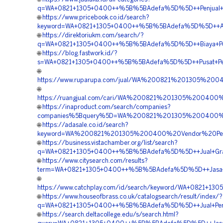
q=WA+0821+1305+0400++%5B%5BAdefa%5D%5D++Penjual+Mat
🌐
https://www.pricebook.co.id/search?
keyword=WA+0821+1305+0400++%5B%5BAdefa%5D%5D++Agen
🌐
https://direktoriukm.com/search/?
q=WA+0821+1305+0400++%5B%5BAdefa%5D%5D++Biaya+Pema
🌐
https://blog.fastwork.id/?
s=WA+0821+1305+0400++%5B%5BAdefa%5D%5D++Pusat+Penga
🌐
https://www.ruparupa.com/jual/WA%200821%201305%2
🌐
https://ruangjual.com/cari/WA%200821%201305%2004
🌐
https://inaproduct.com/search/companies?
companies%5Bquery%5D=WA%200821%201305%200400%2
🌐
https://adasale.co.id/search?
keyword=WA%200821%201305%200400%20Vendor%20Per
🌐
https://business.vistachamber.org/list/search?
q=WA+0821+1305+0400++%5B%5BAdefa%5D%5D++Jual+Grass
🌐
https://www.citysearch.com/results?
term=WA+0821+1305+0400++%5B%5BAdefa%5D%5D++Jasa+Pe
🌐
https://www.catchplay.com/id/search/keyword/WA+0821+1
🌐
https://www.houseofbrass.co.uk/catalogsearch/result/index/?
q=WA+0821+1305+0400++%5B%5BAdefa%5D%5D++Jual+Perme
🌐
https://search.deltacollege.edu/s/search.html?