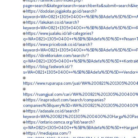
🌐
https://tanilink.com/index.php?
page=search&kategorisearch=searchberita&submit=search
🌐
https://dodolan.jogjakota.go.id/search?
keyword=WA+0821+1305+0400++%5B%5BAdefa%5D%5D++Agen+
🌐
https://lakukan.co.id/search?
keyword=WA+0821+1305+0400++%5B%5BAdefa%5D%5D++Reka
🌐
https://www.jualaku.id/all-categories?
q=WA+0821+1305+0400++%5B%5BAdefa%5D%5D++Pesan+Turf
🌐
https://www.pricebook.co.id/search?
keyword=WA+0821+1305+0400++%5B%5BAdefa%5D%5D++Pusat
🌐
https://direktoriukm.com/search/?
q=WA+0821+1305+0400++%5B%5BAdefa%5D%5D++Kontraktor+
🌐
https://blog.fastwork.id/?
s=WA+0821+1305+0400++%5B%5BAdefa%5D%5D++Vendor+Gra
🌐
https://www.ruparupa.com/jual/WA%200821%201305%20
🌐
https://ruangjual.com/cari/WA%200821%201305%20040
🌐
https://inaproduct.com/search/companies?
companies%5Bquery%5D=WA%200821%201305%200400%2
🌐
https://adasale.co.id/search?
keyword=WA%200821%201305%200400%20Harga%20Pasa
🌐
https://ontario.osmca.org/list/search?
q=WA+0821+1305+0400++%5B%5BAdefa%5D%5D++Harga+Peng
🌐
https://mediajasa.com/?