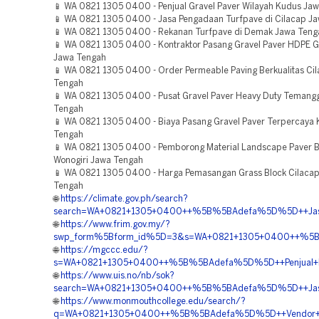
📱 WA 0821 1305 0400 - Penjual Gravel Paver Wilayah Kudus Ja
📱 WA 0821 1305 0400 - Jasa Pengadaan Turfpave di Cilacap J
📱 WA 0821 1305 0400 - Rekanan Turfpave di Demak Jawa Teng
📱 WA 0821 1305 0400 - Kontraktor Pasang Gravel Paver HDPE 
Jawa Tengah
📱 WA 0821 1305 0400 - Order Permeable Paving Berkualitas Ci
Tengah
📱 WA 0821 1305 0400 - Pusat Gravel Paver Heavy Duty Temang
Tengah
📱 WA 0821 1305 0400 - Biaya Pasang Gravel Paver Terpercaya
Tengah
📱 WA 0821 1305 0400 - Pemborong Material Landscape Paver B
Wonogiri Jawa Tengah
📱 WA 0821 1305 0400 - Harga Pemasangan Grass Block Cilaca
Tengah
🌐
https://climate.gov.ph/search?
search=WA+0821+1305+0400++%5B%5BAdefa%5D%5D++Jasa+
🌐
https://www.frim.gov.my/?
swp_form%5Bform_id%5D=3&s=WA+0821+1305+0400++%5B%5B
🌐
https://mgccc.edu/?
s=WA+0821+1305+0400++%5B%5BAdefa%5D%5D++Penjual+Pavi
🌐
https://www.uis.no/nb/sok?
search=WA+0821+1305+0400++%5B%5BAdefa%5D%5D++Jasa+P
🌐
https://www.monmouthcollege.edu/search/?
q=WA+0821+1305+0400++%5B%5BAdefa%5D%5D++Vendor+Tu