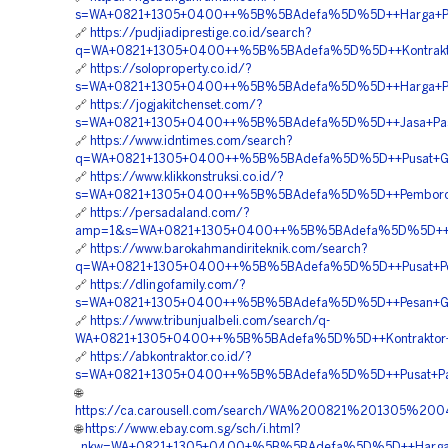
s=WA+0821+1305+0400++%5B%5BAdefa%5D%5D++Harga+Perm
🔗
https://pudjiadiprestige.co.id/search?
q=WA+0821+1305+0400++%5B%5BAdefa%5D%5D++Kontraktor+
🔗
https://soloproperty.co.id/?
s=WA+0821+1305+0400++%5B%5BAdefa%5D%5D++Harga+Per
🔗
https://jogjakitchenset.com/?
s=WA+0821+1305+0400++%5B%5BAdefa%5D%5D++Jasa+Pasang
🔗
https://www.idntimes.com/search?
q=WA+0821+1305+0400++%5B%5BAdefa%5D%5D++Pusat+Gras
🔗
https://www.klikkonstruksi.co.id/?
s=WA+0821+1305+0400++%5B%5BAdefa%5D%5D++Pemborong+
🔗
https://persadaland.com/?
amp=1&s=WA+0821+1305+0400++%5B%5BAdefa%5D%5D++Jasa
🔗
https://www.barokahmandiriteknik.com/search?
q=WA+0821+1305+0400++%5B%5BAdefa%5D%5D++Pusat+Penga
🔗
https://dlingofamily.com/?
s=WA+0821+1305+0400++%5B%5BAdefa%5D%5D++Pesan+Gras
🔗
https://www.tribunjualbeli.com/search/q-
WA+0821+1305+0400++%5B%5BAdefa%5D%5D++Kontraktor+Pas
🔗
https://abkontraktor.co.id/?
s=WA+0821+1305+0400++%5B%5BAdefa%5D%5D++Pusat+Pavin
🌐
https://ca.carousell.com/search/WA%200821%201305%
🌐
https://www.ebay.com.sg/sch/i.html?
_nkw=WA+0821+1305+0400+%5B%5BAdefa%5D%5D++Harga+Pa