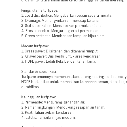
di dalam grid diisi tanah atau kerikil sehingga air dapat meresap.
Fungsi utama turfpave:
1. Load distribution: Menyebarkan beban secara merata.
2. Drainage: Memungkinkan air meresap ke tanah.
3. Soil stabilization: Menstabilkan permukaan tanah.
4. Erosion control: Mengurangi erosi permukaan.
5. Green aesthetic: Memberikan tampilan hijau alami.
Macam turfpave:
1. Grass paver: Diisi tanah dan ditanami rumput.
2. Gravel paver: Diisi kerikil untuk area kendaraan.
3. HDPE paver: Lebih fleksibel dan tahan lama.
Standar & spesifikasi:
Turfpave umumnya memenuhi standar engineering load capacity 
HDPE berkualitas untuk memastikan ketahanan beban, stabilitas,
durabilitas.
Keunggulan turfpave:
1. Permeable: Mengurangi genangan air.
2. Ramah lingkungan: Mendukung resapan air tanah.
3. Kuat: Tahan beban kendaraan.
4. Estetis: Tampilan hijau modern.