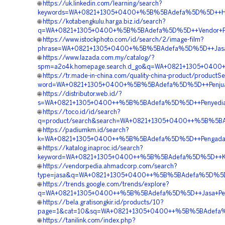
🌐
https://uk.linkedin.com/learning/search?
keywords=WA+0821+1305+0400+%5B%5BAdefa%5D%5D++Harga
🌐
https://kotabengkulu.harga.biz.id/search?
q=WA+0821+1305+0400+%5B%5BAdefa%5D%5D++Vendor+Peng
🌐
https://www.istockphoto.com/id/search/2/image-film?
phrase=WA+0821+1305+0400+%5B%5BAdefa%5D%5D++Jasa+T
🌐
https://www.lazada.com.my/catalog/?
spm=a2o4k.homepage.search.d_go&q=WA+0821+1305+0400+
🌐
https://tr.made-in-china.com/quality-china-product/productS
word=WA+0821+1305+0400+%5B%5BAdefa%5D%5D++Penjual+P
🌐
https://distributor.web.id/?
s=WA+0821+1305+0400++%5B%5BAdefa%5D%5D++Penyedia+Gr
🌐
https://toco.id/id/search?
q=product/search&search=WA+0821+1305+0400++%5B%5BAde
🌐
https://padiumkm.id/search?
k=WA+0821+1305+0400++%5B%5BAdefa%5D%5D++Pengadaan
🌐
https://katalog.inaproc.id/search?
keyword=WA+0821+1305+0400++%5B%5BAdefa%5D%5D++Kontr
🌐
https://vendorpedia.ahmadcorp.com/search?
type=jasa&q=WA+0821+1305+0400++%5B%5BAdefa%5D%5D++B
🌐
https://trends.google.com/trends/explore?
q=WA+0821+1305+0400++%5B%5BAdefa%5D%5D++Jasa+Pema
🌐
https://bela.gratisongkir.id/products/10?
page=1&cat=10&sq=WA+0821+1305+0400++%5B%5BAdefa%5D
🌐
https://tanilink.com/index.php?