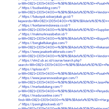
s=WA+0821+1305+0400++%5B%5BAdefa%5D%5D++Pusat+Penjua
🔗
https://budiwelding.com/?
s=WA+0821+1305+0400++%5B%5BAdefa%5D%5D++Vendor+Geo
🔗
https://tukuoyuk.sidoarjokab.go.id/?
keywords=WA+0821+1305+0400++%5B%5BAdefa%5D%5D++Bia
🔗
https://kontainerindonesia.co.id/?
s=WA+0821+1305+0400++%5B%5BAdefa%5D%5D++Supplier+G
🔗
https://makmurkreasibeton.id/?
s=WA+0821+1305+0400++%5B%5BAdefa%5D%5D++Biaya+Pasa
🔗
https://bengkeltukanglas.com/?
s=WA+0821+1305+0400++%5B%5BAdefa%5D%5D++Rekanan+Mat
🔗
https://www.jasakontraktorsolo.com/?
s=WA+0821+1305+0400++%5B%5BAdefa%5D%5D++Vendor+Geo
🔗
https://vlm2.ub.ac.id/course/search.php?
search=WA+0821+1305+0400++%5B%5BAdefa%5D%5D++Penyedia+
🔗
https://splusa.id/?
s=WA+0821+1305+0400++%5B%5BAdefa%5D%5D++Pusat+Penju
🔗
https://www.jasarenovasibangun.com/?
s=WA+0821+1305+0400++%5B%5BAdefa%5D%5D++Jasa+Pemasan
🔗
https://markastukang.com/?
s=WA+0821+1305+0400++%5B%5BAdefa%5D%5D++Penyedia+G
🔗
https://maduraonline.com/?
find=WA+0821+1305+0400++%5B%5BAdefa%5D%5D++Harga+
🔗
https://pavingblock.web.id/?
s=WA+0821+1305+0400++%5B%5BAdefa%5D%5D++Harga+Geof