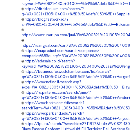
keyword=WA+0821+1305+0400++%5B%5BAdefa%5D%5D++Temp
🌐
https://direktoriukm.com/search/?
q=WA+0821+1305+0400++%5B%5BAdefa%5D%5D++Supplier+EP
🌐
https://blog.fastwork.id/?
s=WA+0821+1305+0400++%5B%5BAdefa%5D%5D++Rekanan+G
🌐
https://www.ruparupa.com/jual/WA%200821%201305%20
🌐
https://ruangjual.com/cari/WA%200821%201305%200400
🌐
https://inaproduct.com/search/companies?
companies%5Bquery%5D=WA%200821%201305%200400%20S
🌐
https://adasale.co.id/search?
keyword=WA%200821%201305%200400%20Jasa%20Penga
🌐
https://business.foxwestchamber.com/list/search?
q=WA+0821+1305+0400++%5B%5BAdefa%5D%5D++Harga+Pemas
🌐
https://www.notino.it/search.asp?
exps=WA+0821+1305+0400++%5B%5BAdefa%5D%5D++Biaya+Pa
🌐
https://ru.pinterest.com/search/pins/?
q=WA+0821+1305+0400++%5B%5BAdefa%5D%5D++Vendor+Pen
🌐
https://www.boots.com/sitesearch?
searchTerm=WA+0821+1305+0400++%5B%5BAdefa%5D%5D++Pus
🌐
https://www.parkland.edu/Search?
q=WA+0821+1305+0400++%5B%5BAdefa%5D%5D++Penyedia+G
🌐
https://tpu.ru/search/?searchid=2711917&text=WA-0821-13
Biaya-Pasang-Geofoam-Lightweight-Fill-Terdekat-Deli-Serdang-S