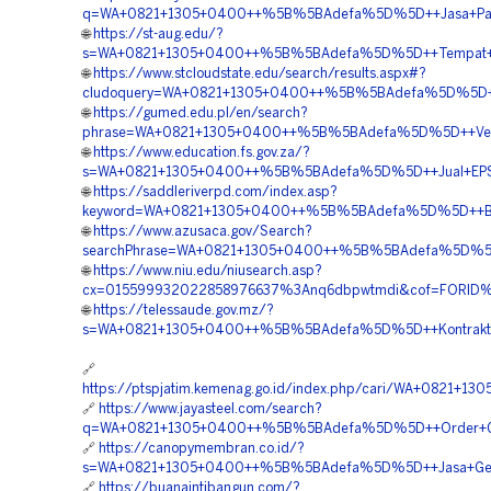
q=WA+0821+1305+0400++%5B%5BAdefa%5D%5D++Jasa+Pasan
🌐
https://st-aug.edu/?
s=WA+0821+1305+0400++%5B%5BAdefa%5D%5D++Tempat+Jua
🌐
https://www.stcloudstate.edu/search/results.aspx#?
cludoquery=WA+0821+1305+0400++%5B%5BAdefa%5D%5D++P
🌐
https://gumed.edu.pl/en/search?
phrase=WA+0821+1305+0400++%5B%5BAdefa%5D%5D++Vendo
🌐
https://www.education.fs.gov.za/?
s=WA+0821+1305+0400++%5B%5BAdefa%5D%5D++Jual+EPS+G
🌐
https://saddleriverpd.com/index.asp?
keyword=WA+0821+1305+0400++%5B%5BAdefa%5D%5D++Biaya
🌐
https://www.azusaca.gov/Search?
searchPhrase=WA+0821+1305+0400++%5B%5BAdefa%5D%5D++H
🌐
https://www.niu.edu/niusearch.asp?
cx=015599932022858976637%3Anq6dbpwtmdi&cof=FORID%3A
🌐
https://telessaude.gov.mz/?
s=WA+0821+1305+0400++%5B%5BAdefa%5D%5D++Kontraktor+
🔗
https://ptspjatim.kemenag.go.id/index.php/cari/WA+0821
🔗
https://www.jayasteel.com/search?
q=WA+0821+1305+0400++%5B%5BAdefa%5D%5D++Order+Geof
🔗
https://canopymembran.co.id/?
s=WA+0821+1305+0400++%5B%5BAdefa%5D%5D++Jasa+Geofo
🔗
https://buanaintibangun.com/?