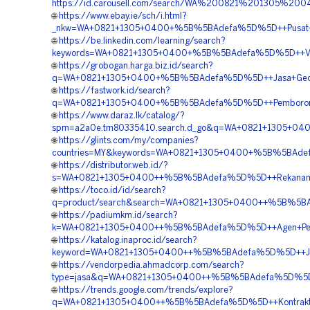
https://id.carousell.com/search/WA%200821%201305
🌐
https://www.ebay.ie/sch/i.html?
_nkw=WA+0821+1305+0400+%5B%5BAdefa%5D%5D++Pusat+Pe
🌐
https://be.linkedin.com/learning/search?
keywords=WA+0821+1305+0400+%5B%5BAdefa%5D%5D++Ven
🌐
https://grobogan.harga.biz.id/search?
q=WA+0821+1305+0400+%5B%5BAdefa%5D%5D++Jasa+Geofo
🌐
https://fastwork.id/search?
q=WA+0821+1305+0400+%5B%5BAdefa%5D%5D++Pemborong
🌐
https://www.daraz.lk/catalog/?
spm=a2a0e.tm80335410.search.d_go&q=WA+0821+1305+0400
🌐
https://glints.com/my/companies?
countries=MY&keywords=WA+0821+1305+0400+%5B%5BAdefa
🌐
https://distributor.web.id/?
s=WA+0821+1305+0400++%5B%5BAdefa%5D%5D++Rekanan+Ge
🌐
https://toco.id/id/search?
q=product/search&search=WA+0821+1305+0400++%5B%5BAde
🌐
https://padiumkm.id/search?
k=WA+0821+1305+0400++%5B%5BAdefa%5D%5D++Agen+Penjual
🌐
https://katalog.inaproc.id/search?
keyword=WA+0821+1305+0400++%5B%5BAdefa%5D%5D++Jasa
🌐
https://vendorpedia.ahmadcorp.com/search?
type=jasa&q=WA+0821+1305+0400++%5B%5BAdefa%5D%5D++
🌐
https://trends.google.com/trends/explore?
q=WA+0821+1305+0400++%5B%5BAdefa%5D%5D++Kontraktor+