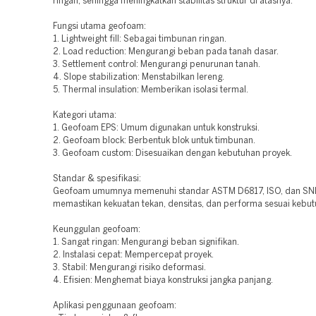
ringan, sehingga meningkatkan stabilitas struktur di atasnya.
Fungsi utama geofoam:
1. Lightweight fill: Sebagai timbunan ringan.
2. Load reduction: Mengurangi beban pada tanah dasar.
3. Settlement control: Mengurangi penurunan tanah.
4. Slope stabilization: Menstabilkan lereng.
5. Thermal insulation: Memberikan isolasi termal.
Kategori utama:
1. Geofoam EPS: Umum digunakan untuk konstruksi.
2. Geofoam block: Berbentuk blok untuk timbunan.
3. Geofoam custom: Disesuaikan dengan kebutuhan proyek.
Standar & spesifikasi:
Geofoam umumnya memenuhi standar ASTM D6817, ISO, dan SNI
memastikan kekuatan tekan, densitas, dan performa sesuai kebut
Keunggulan geofoam:
1. Sangat ringan: Mengurangi beban signifikan.
2. Instalasi cepat: Mempercepat proyek.
3. Stabil: Mengurangi risiko deformasi.
4. Efisien: Menghemat biaya konstruksi jangka panjang.
Aplikasi penggunaan geofoam: