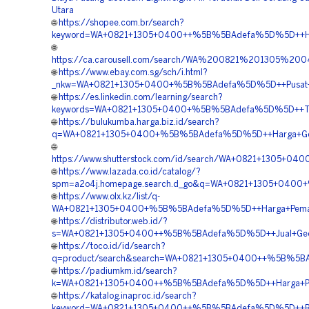
Utara
🌐
https://shopee.com.br/search?
keyword=WA+0821+1305+0400++%5B%5BAdefa%5D%5D++Harga
🌐
https://ca.carousell.com/search/WA%200821%201305%2
🌐
https://www.ebay.com.sg/sch/i.html?
_nkw=WA+0821+1305+0400+%5B%5BAdefa%5D%5D++Pusat+Penj
🌐
https://es.linkedin.com/learning/search?
keywords=WA+0821+1305+0400+%5B%5BAdefa%5D%5D++Tempat
🌐
https://bulukumba.harga.biz.id/search?
q=WA+0821+1305+0400+%5B%5BAdefa%5D%5D++Harga+Geofo
🌐
https://www.shutterstock.com/id/search/WA+0821+1305+
🌐
https://www.lazada.co.id/catalog/?
spm=a2o4j.homepage.search.d_go&q=WA+0821+1305+0400
🌐
https://www.olx.kz/list/q-
WA+0821+1305+0400+%5B%5BAdefa%5D%5D++Harga+Pemasa
🌐
https://distributor.web.id/?
s=WA+0821+1305+0400++%5B%5BAdefa%5D%5D++Jual+Geofoam
🌐
https://toco.id/id/search?
q=product/search&search=WA+0821+1305+0400++%5B%5BAd
🌐
https://padiumkm.id/search?
k=WA+0821+1305+0400++%5B%5BAdefa%5D%5D++Harga+Pas
🌐
https://katalog.inaproc.id/search?
keyword=WA+0821+1305+0400++%5B%5BAdefa%5D%5D++Biay