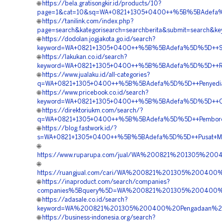
🌐
https://bela.gratisongkir.id/products/10?
page=1&cat=10&sq=WA+0821+1305+0400++%5B%5BAdefa%5
🌐
https://tanilink.com/index.php?
page=search&kategorisearch=searchberita&submit=searc
🌐
https://dodolan.jogjakota.go.id/search?
keyword=WA+0821+1305+0400++%5B%5BAdefa%5D%5D++Supp
🌐
https://lakukan.co.id/search?
keyword=WA+0821+1305+0400++%5B%5BAdefa%5D%5D++Rek
🌐
https://www.jualaku.id/all-categories?
q=WA+0821+1305+0400++%5B%5BAdefa%5D%5D++Penyedia+Ma
🌐
https://www.pricebook.co.id/search?
keyword=WA+0821+1305+0400++%5B%5BAdefa%5D%5D++Orde
🌐
https://direktoriukm.com/search/?
q=WA+0821+1305+0400++%5B%5BAdefa%5D%5D++Pemborong
🌐
https://blog.fastwork.id/?
s=WA+0821+1305+0400++%5B%5BAdefa%5D%5D++Pusat+Mater
🌐
https://www.ruparupa.com/jual/WA%200821%201305%2
🌐
https://ruangjual.com/cari/WA%200821%201305%20040
🌐
https://inaproduct.com/search/companies?
companies%5Bquery%5D=WA%200821%201305%200400%2
🌐
https://adasale.co.id/search?
keyword=WA%200821%201305%200400%20Pengadaan%20
🌐
https://business-indonesia.org/search?