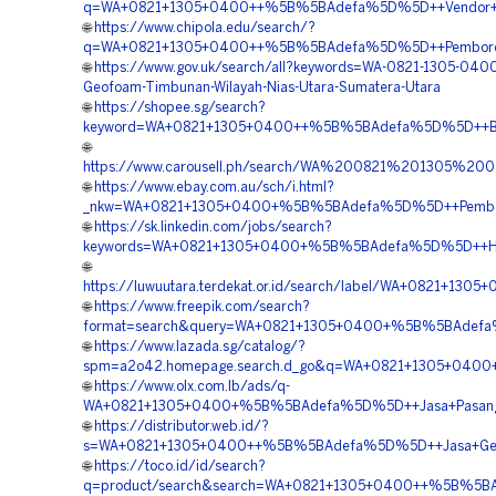
q=WA+0821+1305+0400++%5B%5BAdefa%5D%5D++Vendor+Jua
🌐
https://www.chipola.edu/search/?
q=WA+0821+1305+0400++%5B%5BAdefa%5D%5D++Pemborong+Ge
🌐
https://www.gov.uk/search/all?keywords=WA-0821-1305-040
Geofoam-Timbunan-Wilayah-Nias-Utara-Sumatera-Utara
🌐
https://shopee.sg/search?
keyword=WA+0821+1305+0400++%5B%5BAdefa%5D%5D++Biay
🌐
https://www.carousell.ph/search/WA%200821%201305%2
🌐
https://www.ebay.com.au/sch/i.html?
_nkw=WA+0821+1305+0400+%5B%5BAdefa%5D%5D++Pemboron
🌐
https://sk.linkedin.com/jobs/search?
keywords=WA+0821+1305+0400+%5B%5BAdefa%5D%5D++Harga
🌐
https://luwuutara.terdekat.or.id/search/label/WA+0821+
🌐
https://www.freepik.com/search?
format=search&query=WA+0821+1305+0400+%5B%5BAdefa%5
🌐
https://www.lazada.sg/catalog/?
spm=a2o42.homepage.search.d_go&q=WA+0821+1305+0400+
🌐
https://www.olx.com.lb/ads/q-
WA+0821+1305+0400+%5B%5BAdefa%5D%5D++Jasa+Pasang+Ge
🌐
https://distributor.web.id/?
s=WA+0821+1305+0400++%5B%5BAdefa%5D%5D++Jasa+Geofo
🌐
https://toco.id/id/search?
q=product/search&search=WA+0821+1305+0400++%5B%5BAd