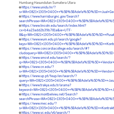
Humbang Hasundutan Sumatera Utara
🌐
https://www.unidu.hr/?
s=WA+0821+1305+0400++%5B%5BAdefa%5D%5D++Jual+Geofoa
🌐
https://www.harrisburgnc.gov/Search?
searchPhrase=WA+0821+1305+0400++%5B%5BAdefa%5D%5D++Pu
🌐
https://www.lincoln.edu/search/index.html?
cx=b4a23add2b39b781a&ie=UTF-
8&q=WA+0821+1305+0400++%5B%5BAdefa%5D%5D++Pusat+Mate
🌐
https://www.wum.edu.pl/search/google?
keys=WA+0821+1305+0400++%5B%5BAdefa%5D%5D++Kontrak
🌐
https://www.concordiacollege.edu/search/#?
cludoquery=WA+0821+1305+0400++%5B%5BAdefa%5D%5D++Pu
🌐
https://www.smcvt.edu/search/?
q=WA+0821+1305+0400++%5B%5BAdefa%5D%5D++Vendor+Penga
🌐
https://www.cn.edu/?
s=WA+0821+1305+0400++%5B%5BAdefa%5D%5D++Vendor+Geof
🌐
https://www.up.pt/feup/en/search/?
query=WA+0821+1305+0400++%5B%5BAdefa%5D%5D++Jasa+Pe
🌐
https://www.trakya.edu.tr/arama?
keyword=WA+0821+1305+0400++%5B%5BAdefa%5D%5D++Jasa+
🌐
https://www.montbelvieu.net/Search?
searchPhrase=WA+0821+1305+0400++%5B%5BAdefa%5D%5D+
🌐
https://www.mec.edu/?
s=WA+0821+1305+0400++%5B%5BAdefa%5D%5D++Kontraktor+
🌐
https://www.yc.edu/v6/search/?