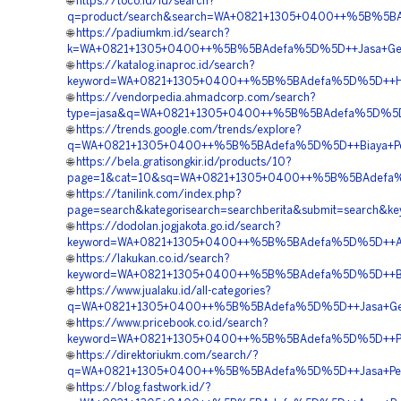
🌐
https://toco.id/id/search?
q=product/search&search=WA+0821+1305+0400++%5B%5BAdef
🌐
https://padiumkm.id/search?
k=WA+0821+1305+0400++%5B%5BAdefa%5D%5D++Jasa+Geofoam
🌐
https://katalog.inaproc.id/search?
keyword=WA+0821+1305+0400++%5B%5BAdefa%5D%5D++Harg
🌐
https://vendorpedia.ahmadcorp.com/search?
type=jasa&q=WA+0821+1305+0400++%5B%5BAdefa%5D%5D++T
🌐
https://trends.google.com/trends/explore?
q=WA+0821+1305+0400++%5B%5BAdefa%5D%5D++Biaya+Pemas
🌐
https://bela.gratisongkir.id/products/10?
page=1&cat=10&sq=WA+0821+1305+0400++%5B%5BAdefa%5D%
🌐
https://tanilink.com/index.php?
page=search&kategorisearch=searchberita&submit=search
🌐
https://dodolan.jogjakota.go.id/search?
keyword=WA+0821+1305+0400++%5B%5BAdefa%5D%5D++Agen
🌐
https://lakukan.co.id/search?
keyword=WA+0821+1305+0400++%5B%5BAdefa%5D%5D++Biaya
🌐
https://www.jualaku.id/all-categories?
q=WA+0821+1305+0400++%5B%5BAdefa%5D%5D++Jasa+Geofo
🌐
https://www.pricebook.co.id/search?
keyword=WA+0821+1305+0400++%5B%5BAdefa%5D%5D++Penga
🌐
https://direktoriukm.com/search/?
q=WA+0821+1305+0400++%5B%5BAdefa%5D%5D++Jasa+Pemasa
🌐
https://blog.fastwork.id/?