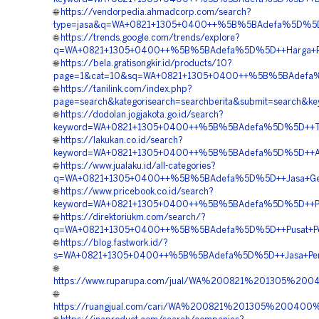
🌐
https://vendorpedia.ahmadcorp.com/search?
type=jasa&q=WA+0821+1305+0400++%5B%5BAdefa%5D%5D++B
🌐
https://trends.google.com/trends/explore?
q=WA+0821+1305+0400++%5B%5BAdefa%5D%5D++Harga+Peng
🌐
https://bela.gratisongkir.id/products/10?
page=1&cat=10&sq=WA+0821+1305+0400++%5B%5BAdefa%5
🌐
https://tanilink.com/index.php?
page=search&kategorisearch=searchberita&submit=search
🌐
https://dodolan.jogjakota.go.id/search?
keyword=WA+0821+1305+0400++%5B%5BAdefa%5D%5D++Temp
🌐
https://lakukan.co.id/search?
keyword=WA+0821+1305+0400++%5B%5BAdefa%5D%5D++Agen
🌐
https://www.jualaku.id/all-categories?
q=WA+0821+1305+0400++%5B%5BAdefa%5D%5D++Jasa+Geofoa
🌐
https://www.pricebook.co.id/search?
keyword=WA+0821+1305+0400++%5B%5BAdefa%5D%5D++Penj
🌐
https://direktoriukm.com/search/?
q=WA+0821+1305+0400++%5B%5BAdefa%5D%5D++Pusat+Peng
🌐
https://blog.fastwork.id/?
s=WA+0821+1305+0400++%5B%5BAdefa%5D%5D++Jasa+Pemas
🌐
https://www.ruparupa.com/jual/WA%200821%201305%2
🌐
https://ruangjual.com/cari/WA%200821%201305%200400