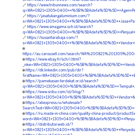
🔗
https://www.tribunnews.com/search?
q=WA+0821+1305+0400++%5B%5BAdefa%5D%5D++Agen+Penju
🔗
https://jasatukangaluminium.com/?
s=WA+0821+1305+0400++%5B%5BAdefa%5D%5D++Jasa+Pasan
🔗
https://www.smagama.sch.id/search?
q=WA+0821+1305+0400++%5B%5BAdefa%5D%5D++Penjual+Ge
🔗
https://nusantarabaja.com/?
s=WA+0821+1305+0400++%5B%5BAdefa%5D%5D++Vendor+Ge
🌐
https://au.carousell.com/search/WA%200821%201305%
🌐
https://www.ebay.fr/sch/i.html?
_nkw=WA+0821+1305+0400+%5B%5BAdefa%5D%5D++Vendor+Jua
🌐
https://dk.linkedin.com/pub/dir?
firstName=WA+0821+1305+0400+%5B%5BAdefa%5D%5D++Biay
🌐
https://pamekasan.terdekat.or.id/search?
q=WA+0821+1305+0400+%5B%5BAdefa%5D%5D++Tempat+Jual+Ma
🌐
https://www.sribu.com/id/blog/?
s=WA+0821+1305+0400+%5B%5BAdefa%5D%5D++Vendor+Materia
🌐
https://aliexpress.ru/wholesale?
SearchText=WA+0821+1305+0400+%5B%5BAdefa%5D%5D++Peny
🌐
https://ru.made-in-china.com/quality-china-product/productS
word=WA+0821+1305+0400+%5B%5BAdefa%5D%5D++Penjual+G
🌐
https://distributor.web.id/?
s=WA+0821+1305+0400++%5B%5BAdefa%5D%5D++Penyedia+Mate