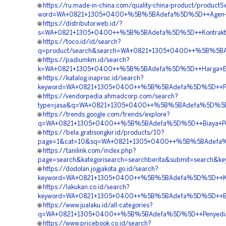
🌐
https://ru.made-in-china.com/quality-china-product/productS
word=WA+0821+1305+0400+%5B%5BAdefa%5D%5D++Agen+Pen
🌐
https://distributor.web.id/?
s=WA+0821+1305+0400++%5B%5BAdefa%5D%5D++Kontraktor+
🌐
https://toco.id/id/search?
q=product/search&search=WA+0821+1305+0400++%5B%5BAd
🌐
https://padiumkm.id/search?
k=WA+0821+1305+0400++%5B%5BAdefa%5D%5D++Harga+EPS+
🌐
https://katalog.inaproc.id/search?
keyword=WA+0821+1305+0400++%5B%5BAdefa%5D%5D++Pusat
🌐
https://vendorpedia.ahmadcorp.com/search?
type=jasa&q=WA+0821+1305+0400++%5B%5BAdefa%5D%5D++Ag
🌐
https://trends.google.com/trends/explore?
q=WA+0821+1305+0400++%5B%5BAdefa%5D%5D++Biaya+Pema
🌐
https://bela.gratisongkir.id/products/10?
page=1&cat=10&sq=WA+0821+1305+0400++%5B%5BAdefa%5D%
🌐
https://tanilink.com/index.php?
page=search&kategorisearch=searchberita&submit=searc
🌐
https://dodolan.jogjakota.go.id/search?
keyword=WA+0821+1305+0400++%5B%5BAdefa%5D%5D++Kontrak
🌐
https://lakukan.co.id/search?
keyword=WA+0821+1305+0400++%5B%5BAdefa%5D%5D++Biay
🌐
https://www.jualaku.id/all-categories?
q=WA+0821+1305+0400++%5B%5BAdefa%5D%5D++Penyedia+G
🌐
https://www.pricebook.co.id/search?