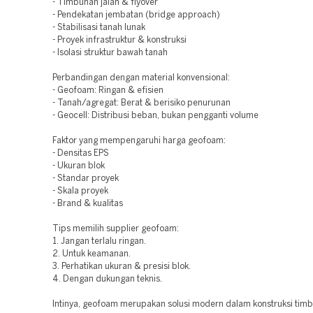
- Timbunan jalan & flyover
- Pendekatan jembatan (bridge approach)
- Stabilisasi tanah lunak
- Proyek infrastruktur & konstruksi
- Isolasi struktur bawah tanah
Perbandingan dengan material konvensional:
- Geofoam: Ringan & efisien
- Tanah/agregat: Berat & berisiko penurunan
- Geocell: Distribusi beban, bukan pengganti volume
Faktor yang mempengaruhi harga geofoam:
- Densitas EPS
- Ukuran blok
- Standar proyek
- Skala proyek
- Brand & kualitas
Tips memilih supplier geofoam:
1. Jangan terlalu ringan.
2. Untuk keamanan.
3. Perhatikan ukuran & presisi blok.
4. Dengan dukungan teknis.
Intinya, geofoam merupakan solusi modern dalam konstruksi timb