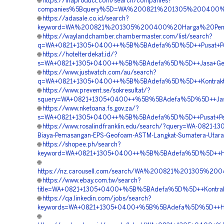
🌐
https://inaproduct.com/search/companies?
companies%5Bquery%5D=WA%200821%201305%200400%2
🌐
https://adasale.co.id/search?
keyword=WA%200821%201305%200400%20Harga%20Peng
🌐
https://waylandchamber.chambermaster.com/list/search?
q=WA+0821+1305+0400++%5B%5BAdefa%5D%5D++Pusat+Peng
🌐
https://hotelterdekat.id/?
s=WA+0821+1305+0400++%5B%5BAdefa%5D%5D++Jasa+Geofo
🌐
https://www.justwatch.com/au/search?
q=WA+0821+1305+0400++%5B%5BAdefa%5D%5D++Kontraktor
🌐
https://www.prevent.se/sokresultat/?
squery=WA+0821+1305+0400++%5B%5BAdefa%5D%5D++Jasa+P
🌐
https://www.nketoana.fs.gov.za/?
s=WA+0821+1305+0400++%5B%5BAdefa%5D%5D++Pusat+Penj
🌐
https://www.rosalindfranklin.edu/search/?query=WA-0821-1
Biaya-Pemasangan-EPS-Geofoam-ASTM-Langkat-Sumatera-Utara
🌐
https://shopee.ph/search?
keyword=WA+0821+1305+0400++%5B%5BAdefa%5D%5D++Harg
🌐
https://nz.carousell.com/search/WA%200821%201305%
🌐
https://www.ebay.com.tw/search?
title=WA+0821+1305+0400+%5B%5BAdefa%5D%5D++Kontrakto
🌐
https://qa.linkedin.com/jobs/search?
keywords=WA+0821+1305+0400+%5B%5BAdefa%5D%5D++Harg
🌐