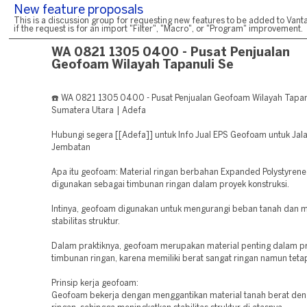
New feature proposals
This is a discussion group for requesting new features to be added to Vanta
if the request is for an import "Filter", "Macro", or "Program" improvement.
WA 0821 1305 0400 - Pusat Penjualan
Geofoam Wilayah Tapanuli Se
☎️ WA 0821 1305 0400 - Pusat Penjualan Geofoam Wilayah Tapan
Sumatera Utara | Adefa
Hubungi segera [[Adefa]] untuk Info Jual EPS Geofoam untuk Jal
Jembatan
Apa itu geofoam: Material ringan berbahan Expanded Polystyrene
digunakan sebagai timbunan ringan dalam proyek konstruksi.
Intinya, geofoam digunakan untuk mengurangi beban tanah dan 
stabilitas struktur.
Dalam praktiknya, geofoam merupakan material penting dalam p
timbunan ringan, karena memiliki berat sangat ringan namun teta
Prinsip kerja geofoam:
Geofoam bekerja dengan menggantikan material tanah berat den