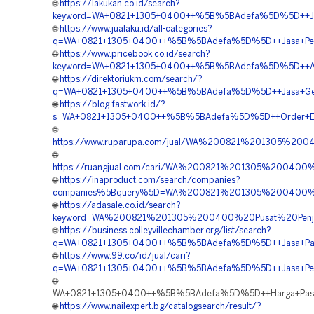
🌐
https://lakukan.co.id/search?
keyword=WA+0821+1305+0400++%5B%5BAdefa%5D%5D++Jasa+P
🌐
https://www.jualaku.id/all-categories?
q=WA+0821+1305+0400++%5B%5BAdefa%5D%5D++Jasa+Pengada
🌐
https://www.pricebook.co.id/search?
keyword=WA+0821+1305+0400++%5B%5BAdefa%5D%5D++Agen
🌐
https://direktoriukm.com/search/?
q=WA+0821+1305+0400++%5B%5BAdefa%5D%5D++Jasa+Geof
🌐
https://blog.fastwork.id/?
s=WA+0821+1305+0400++%5B%5BAdefa%5D%5D++Order+EPS+
🌐
https://www.ruparupa.com/jual/WA%200821%201305%
🌐
https://ruangjual.com/cari/WA%200821%201305%20040
🌐
https://inaproduct.com/search/companies?
companies%5Bquery%5D=WA%200821%201305%200400%20
🌐
https://adasale.co.id/search?
keyword=WA%200821%201305%200400%20Pusat%20Penjua
🌐
https://business.colleyvillechamber.org/list/search?
q=WA+0821+1305+0400++%5B%5BAdefa%5D%5D++Jasa+Pasan
🌐
https://www.99.co/id/jual/cari?
q=WA+0821+1305+0400++%5B%5BAdefa%5D%5D++Jasa+Pengad
🌐
WA+0821+1305+0400++%5B%5BAdefa%5D%5D++Harga+Pasang
🌐
https://www.nailexpert.bg/catalogsearch/result/?