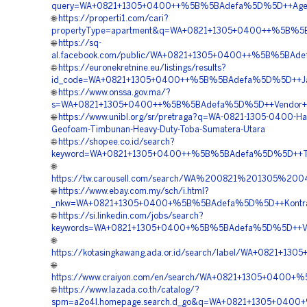
query=WA+0821+1305+0400++%5B%5BAdefa%5D%5D++Agen+
🌐
https://properti1.com/cari?
propertyType=apartment&q=WA+0821+1305+0400++%5B%5BA
🌐
https://sq-
al.facebook.com/public/WA+0821+1305+0400++%5B%5BAdef
🌐
https://euronekretnine.eu/listings/results?
id_code=WA+0821+1305+0400++%5B%5BAdefa%5D%5D++Jasa
🌐
https://www.onssa.gov.ma/?
s=WA+0821+1305+0400++%5B%5BAdefa%5D%5D++Vendor+Pen
🌐
https://www.unibl.org/sr/pretraga?q=WA-0821-1305-0400-Ha
Geofoam-Timbunan-Heavy-Duty-Toba-Sumatera-Utara
🌐
https://shopee.co.id/search?
keyword=WA+0821+1305+0400++%5B%5BAdefa%5D%5D++Tem
🌐
https://tw.carousell.com/search/WA%200821%201305%
🌐
https://www.ebay.com.my/sch/i.html?
_nkw=WA+0821+1305+0400+%5B%5BAdefa%5D%5D++Kontrakto
🌐
https://si.linkedin.com/jobs/search?
keywords=WA+0821+1305+0400+%5B%5BAdefa%5D%5D++Vend
🌐
https://kotasingkawang.ada.or.id/search/label/WA+0821+
🌐
https://www.craiyon.com/en/search/WA+0821+1305+0400+
🌐
https://www.lazada.co.th/catalog/?
spm=a2o4l.homepage.search.d_go&q=WA+0821+1305+0400+