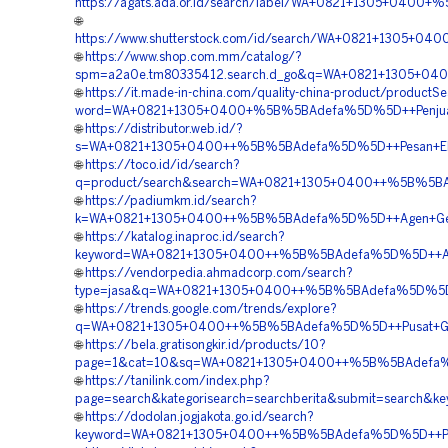
https://agats.ada.or.id/search/label/WA+0821+1305+0400
🌐
https://www.shutterstock.com/id/search/WA+0821+1305+04
🌐
https://www.shop.com.mm/catalog/?
spm=a2a0e.tm80335412.search.d_go&q=WA+0821+1305+04
🌐
https://it.made-in-china.com/quality-china-product/productS
word=WA+0821+1305+0400+%5B%5BAdefa%5D%5D++Penjual+E
🌐
https://distributor.web.id/?
s=WA+0821+1305+0400++%5B%5BAdefa%5D%5D++Pesan+EPS
🌐
https://toco.id/id/search?
q=product/search&search=WA+0821+1305+0400++%5B%5BA
🌐
https://padiumkm.id/search?
k=WA+0821+1305+0400++%5B%5BAdefa%5D%5D++Agen+Geof
🌐
https://katalog.inaproc.id/search?
keyword=WA+0821+1305+0400++%5B%5BAdefa%5D%5D++Agen
🌐
https://vendorpedia.ahmadcorp.com/search?
type=jasa&q=WA+0821+1305+0400++%5B%5BAdefa%5D%5D++
🌐
https://trends.google.com/trends/explore?
q=WA+0821+1305+0400++%5B%5BAdefa%5D%5D++Pusat+Geof
🌐
https://bela.gratisongkir.id/products/10?
page=1&cat=10&sq=WA+0821+1305+0400++%5B%5BAdefa%5D
🌐
https://tanilink.com/index.php?
page=search&kategorisearch=searchberita&submit=search&
🌐
https://dodolan.jogjakota.go.id/search?
keyword=WA+0821+1305+0400++%5B%5BAdefa%5D%5D++Pengad