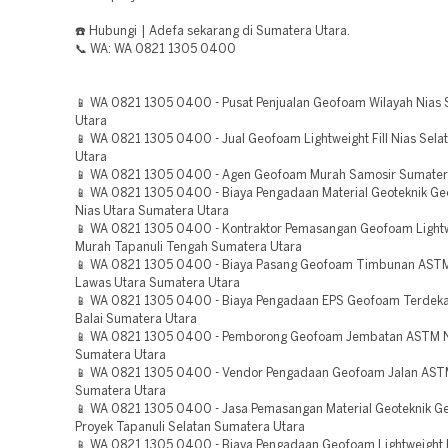
☎️ Hubungi | Adefa sekarang di Sumatera Utara.
📞 WA: WA 0821 1305 0400
📱 WA 0821 1305 0400 - Pusat Penjualan Geofoam Wilayah Nias
Utara
📱 WA 0821 1305 0400 - Jual Geofoam Lightweight Fill Nias Sel
Utara
📱 WA 0821 1305 0400 - Agen Geofoam Murah Samosir Sumater
📱 WA 0821 1305 0400 - Biaya Pengadaan Material Geoteknik 
Nias Utara Sumatera Utara
📱 WA 0821 1305 0400 - Kontraktor Pemasangan Geofoam Lightwe
Murah Tapanuli Tengah Sumatera Utara
📱 WA 0821 1305 0400 - Biaya Pasang Geofoam Timbunan AST
Lawas Utara Sumatera Utara
📱 WA 0821 1305 0400 - Biaya Pengadaan EPS Geofoam Terdeka
Balai Sumatera Utara
📱 WA 0821 1305 0400 - Pemborong Geofoam Jembatan ASTM 
Sumatera Utara
📱 WA 0821 1305 0400 - Vendor Pengadaan Geofoam Jalan ASTM
Sumatera Utara
📱 WA 0821 1305 0400 - Jasa Pemasangan Material Geoteknik 
Proyek Tapanuli Selatan Sumatera Utara
📱 WA 0821 1305 0400 - Biaya Pengadaan Geofoam Lightweight F