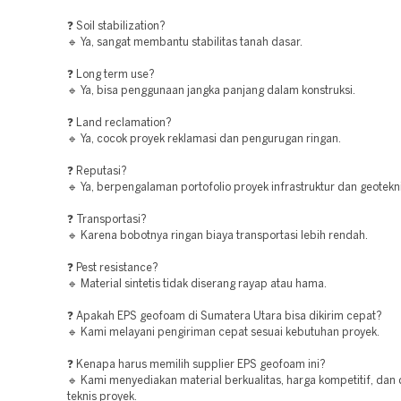
❓ Soil stabilization?
🔹 Ya, sangat membantu stabilitas tanah dasar.
❓ Long term use?
🔹 Ya, bisa penggunaan jangka panjang dalam konstruksi.
❓ Land reclamation?
🔹 Ya, cocok proyek reklamasi dan pengurugan ringan.
❓ Reputasi?
🔹 Ya, berpengalaman portofolio proyek infrastruktur dan geotekni
❓ Transportasi?
🔹 Karena bobotnya ringan biaya transportasi lebih rendah.
❓ Pest resistance?
🔹 Material sintetis tidak diserang rayap atau hama.
❓ Apakah EPS geofoam di Sumatera Utara bisa dikirim cepat?
🔹 Kami melayani pengiriman cepat sesuai kebutuhan proyek.
❓ Kenapa harus memilih supplier EPS geofoam ini?
🔹 Kami menyediakan material berkualitas, harga kompetitif, dan
teknis proyek.