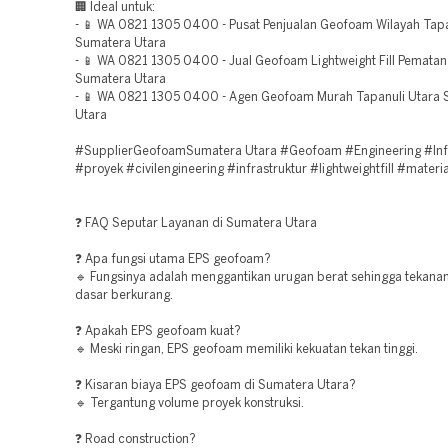
🏢 Ideal untuk:
- 📱 WA 0821 1305 0400 - Pusat Penjualan Geofoam Wilayah Tapa
Sumatera Utara
- 📱 WA 0821 1305 0400 - Jual Geofoam Lightweight Fill Pematan
Sumatera Utara
- 📱 WA 0821 1305 0400 - Agen Geofoam Murah Tapanuli Utara
Utara
#SupplierGeofoamSumatera Utara #Geofoam #Engineering #Infr
#proyek #civilengineering #infrastruktur #lightweightfill #materi
❓ FAQ Seputar Layanan di Sumatera Utara
❓ Apa fungsi utama EPS geofoam?
🔹 Fungsinya adalah menggantikan urugan berat sehingga tekana
dasar berkurang.
❓ Apakah EPS geofoam kuat?
🔹 Meski ringan, EPS geofoam memiliki kekuatan tekan tinggi.
❓ Kisaran biaya EPS geofoam di Sumatera Utara?
🔹 Tergantung volume proyek konstruksi.
❓ Road construction?