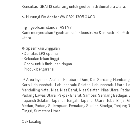
Konsultasi GRATIS sekarang untuk geofoam di Sumatera Utara.
📞 Hubungi WA Adefa : WA 0821 1305 0400
Ingin geofoam standar ASTM?
Kami menyediakan *geofoam untuk konstruksi & infrastruktur* d
Utara.
⚙️ Spesifikasi unggulan:
- Densitas EPS optimal
- Kekuatan tekan tinggi
- Cocok untuk timbunan ringan
- Produk bergaransi
📍 Area layanan: Asahan, Batubara, Dairi, Deli Serdang, Humban
Karo, Labuhanbatu, Labuhanbatu Selatan, Labuhanbatu Utara, La
Mandailing Natal, Nias, Nias Barat, Nias Selatan, Nias Utara, Pad
Padang Lawas Utara, Pakpak Bharat, Samosir, Serdang Bedagai, 
Tapanuli Selatan, Tapanuli Tengah, Tapanuli Utara, Toba, Binjai, G
Medan, Padang Sidempuan, Pematang Siantar, Sibolga, Tanjung Ba
Tinggi, Sumatera Utara
Cek katalog