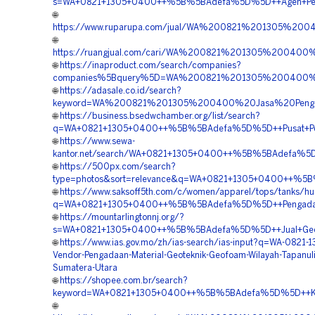
s=WA+0821+1305+0400++%5B%5BAdefa%5D%5D++Agen+Penjua
🌐
https://www.ruparupa.com/jual/WA%200821%201305%20
🌐
https://ruangjual.com/cari/WA%200821%201305%200400
🌐
https://inaproduct.com/search/companies?
companies%5Bquery%5D=WA%200821%201305%200400%20
🌐
https://adasale.co.id/search?
keyword=WA%200821%201305%200400%20Jasa%20Pengada
🌐
https://business.bsedwchamber.org/list/search?
q=WA+0821+1305+0400++%5B%5BAdefa%5D%5D++Pusat+Penjua
🌐
https://www.sewa-
kantor.net/search/WA+0821+1305+0400++%5B%5BAdefa%5D%5
🌐
https://500px.com/search?
type=photos&sort=relevance&q=WA+0821+1305+0400++%5B%5
🌐
https://www.saksoff5th.com/c/women/apparel/tops/tanks/hu
q=WA+0821+1305+0400++%5B%5BAdefa%5D%5D++Pengadaan+Geo
🌐
https://mountarlingtonnj.org/?
s=WA+0821+1305+0400++%5B%5BAdefa%5D%5D++Jual+Geofoa
🌐
https://www.ias.gov.mo/zh/ias-search/ias-input?q=WA-0821-
Vendor-Pengadaan-Material-Geoteknik-Geofoam-Wilayah-Tapanuli
Sumatera-Utara
🌐
https://shopee.com.br/search?
keyword=WA+0821+1305+0400++%5B%5BAdefa%5D%5D++Kontr
🌐