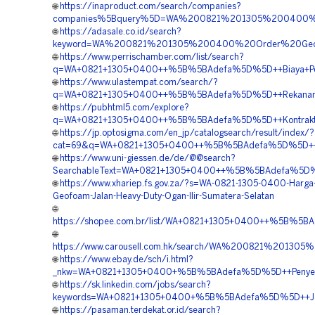
🌐
https://inaproduct.com/search/companies?
companies%5Bquery%5D=WA%200821%201305%200400%20
🌐
https://adasale.co.id/search?
keyword=WA%200821%201305%200400%20Order%20Geofoa
🌐
https://www.perrischamber.com/list/search?
q=WA+0821+1305+0400++%5B%5BAdefa%5D%5D++Biaya+Pengad
🌐
https://www.ulastempat.com/search/?
q=WA+0821+1305+0400++%5B%5BAdefa%5D%5D++Rekanan+Ge
🌐
https://pubhtml5.com/explore?
q=WA+0821+1305+0400++%5B%5BAdefa%5D%5D++Kontraktor+
🌐
https://jp.optosigma.com/en_jp/catalogsearch/result/index/?
cat=69&q=WA+0821+1305+0400++%5B%5BAdefa%5D%5D++Kontr
🌐
https://www.uni-giessen.de/de/@@search?
SearchableText=WA+0821+1305+0400++%5B%5BAdefa%5D%5D+
🌐
https://www.xhariep.fs.gov.za/?s=WA-0821-1305-0400-Harga
Geofoam-Jalan-Heavy-Duty-Ogan-Ilir-Sumatera-Selatan
🌐
https://shopee.com.br/list/WA+0821+1305+0400++%5B%5BAd
🌐
https://www.carousell.com.hk/search/WA%200821%2013
🌐
https://www.ebay.de/sch/i.html?
_nkw=WA+0821+1305+0400+%5B%5BAdefa%5D%5D++Penyedia
🌐
https://sk.linkedin.com/jobs/search?
keywords=WA+0821+1305+0400+%5B%5BAdefa%5D%5D++Jasa
🌐
https://pasaman.terdekat.or.id/search?