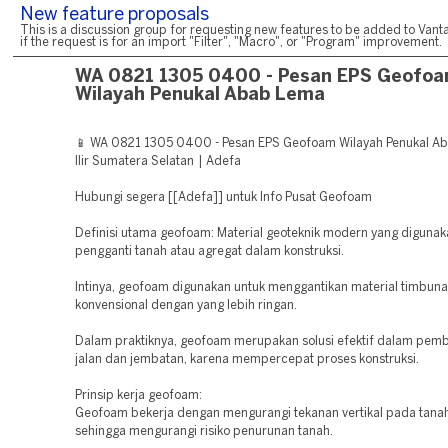
New feature proposals
This is a discussion group for requesting new features to be added to Vanta
if the request is for an import "Filter", "Macro", or "Program" improvement.
WA 0821 1305 0400 - Pesan EPS Geofo
Wilayah Penukal Abab Lema
📱 WA 0821 1305 0400 - Pesan EPS Geofoam Wilayah Penukal A
Ilir Sumatera Selatan | Adefa
Hubungi segera [[Adefa]] untuk Info Pusat Geofoam
Definisi utama geofoam: Material geoteknik modern yang digunak
pengganti tanah atau agregat dalam konstruksi.
Intinya, geofoam digunakan untuk menggantikan material timbun
konvensional dengan yang lebih ringan.
Dalam praktiknya, geofoam merupakan solusi efektif dalam pe
jalan dan jembatan, karena mempercepat proses konstruksi.
Prinsip kerja geofoam:
Geofoam bekerja dengan mengurangi tekanan vertikal pada tanah
sehingga mengurangi risiko penurunan tanah.