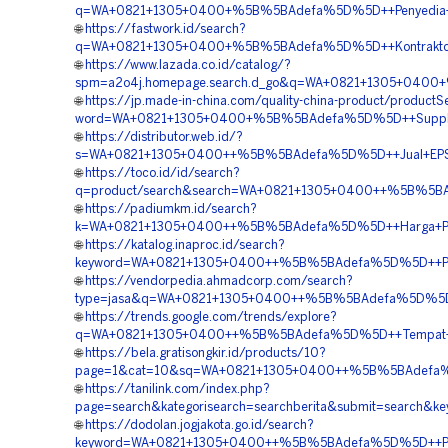
q=WA+0821+1305+0400+%5B%5BAdefa%5D%5D++Penyedia+Ge
🌐
https://fastwork.id/search?
q=WA+0821+1305+0400+%5B%5BAdefa%5D%5D++Kontraktor+Pe
🌐
https://www.lazada.co.id/catalog/?
spm=a2o4j.homepage.search.d_go&q=WA+0821+1305+0400+
🌐
https://jp.made-in-china.com/quality-china-product/productS
word=WA+0821+1305+0400+%5B%5BAdefa%5D%5D++Supplier
🌐
https://distributor.web.id/?
s=WA+0821+1305+0400++%5B%5BAdefa%5D%5D++Jual+EPS+Ge
🌐
https://toco.id/id/search?
q=product/search&search=WA+0821+1305+0400++%5B%5BAde
🌐
https://padiumkm.id/search?
k=WA+0821+1305+0400++%5B%5BAdefa%5D%5D++Harga+Pasa
🌐
https://katalog.inaproc.id/search?
keyword=WA+0821+1305+0400++%5B%5BAdefa%5D%5D++Peny
🌐
https://vendorpedia.ahmadcorp.com/search?
type=jasa&q=WA+0821+1305+0400++%5B%5BAdefa%5D%5D++B
🌐
https://trends.google.com/trends/explore?
q=WA+0821+1305+0400++%5B%5BAdefa%5D%5D++Tempat+Jual+
🌐
https://bela.gratisongkir.id/products/10?
page=1&cat=10&sq=WA+0821+1305+0400++%5B%5BAdefa%5D
🌐
https://tanilink.com/index.php?
page=search&kategorisearch=searchberita&submit=search
🌐
https://dodolan.jogjakota.go.id/search?
keyword=WA+0821+1305+0400++%5B%5BAdefa%5D%5D++Pusat+