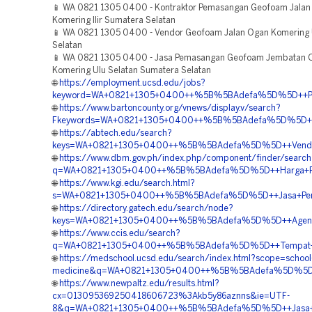
📱 WA 0821 1305 0400 - Kontraktor Pemasangan Geofoam Jalan
Komering Ilir Sumatera Selatan
📱 WA 0821 1305 0400 - Vendor Geofoam Jalan Ogan Komering 
Selatan
📱 WA 0821 1305 0400 - Jasa Pemasangan Geofoam Jembatan 
Komering Ulu Selatan Sumatera Selatan
🌐
https://employment.ucsd.edu/jobs?
keyword=WA+0821+1305+0400++%5B%5BAdefa%5D%5D++Pesa
🌐
https://www.bartoncounty.org/vnews/display.v/search?
Fkeywords=WA+0821+1305+0400++%5B%5BAdefa%5D%5D++Pu
🌐
https://abtech.edu/search?
keys=WA+0821+1305+0400++%5B%5BAdefa%5D%5D++Vendor+
🌐
https://www.dbm.gov.ph/index.php/component/finder/search
q=WA+0821+1305+0400++%5B%5BAdefa%5D%5D++Harga+Peng
🌐
https://www.kgi.edu/search.html?
s=WA+0821+1305+0400++%5B%5BAdefa%5D%5D++Jasa+Pemas
🌐
https://directory.gatech.edu/search/node?
keys=WA+0821+1305+0400++%5B%5BAdefa%5D%5D++Agen+Pen
🌐
https://www.ccis.edu/search?
q=WA+0821+1305+0400++%5B%5BAdefa%5D%5D++Tempat+Jual
🌐
https://medschool.ucsd.edu/search/index.html?scope=school
medicine&q=WA+0821+1305+0400++%5B%5BAdefa%5D%5D++Ve
🌐
https://www.newpaltz.edu/results.html?
cx=013095369250418606723%3Akb5y86aznns&ie=UTF-
8&q=WA+0821+1305+0400++%5B%5BAdefa%5D%5D++Jasa+Pem