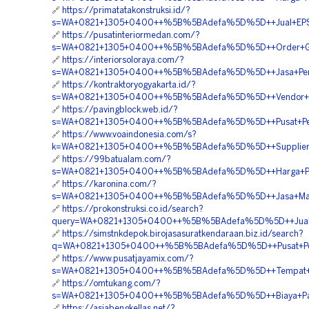
🔗
https://primatatakonstruksi.id/?
s=WA+0821+1305+0400++%5B%5BAdefa%5D%5D++Jual+EPS+Ge
🔗
https://pusatinteriormedan.com/?
s=WA+0821+1305+0400++%5B%5BAdefa%5D%5D++Order+Geo
🔗
https://interiorsoloraya.com/?
s=WA+0821+1305+0400++%5B%5BAdefa%5D%5D++Jasa+Pemas
🔗
https://kontraktoryogyakarta.id/?
s=WA+0821+1305+0400++%5B%5BAdefa%5D%5D++Vendor+Mate
🔗
https://pavingblock.web.id/?
s=WA+0821+1305+0400++%5B%5BAdefa%5D%5D++Pusat+Peng
🔗
https://www.voaindonesia.com/s?
k=WA+0821+1305+0400++%5B%5BAdefa%5D%5D++Supplier+Mat
🔗
https://99batualam.com/?
s=WA+0821+1305+0400++%5B%5BAdefa%5D%5D++Harga+Penga
🔗
https://karonina.com/?
s=WA+0821+1305+0400++%5B%5BAdefa%5D%5D++Jasa+Materi
🔗
https://prokonstruksi.co.id/search?
query=WA+0821+1305+0400++%5B%5BAdefa%5D%5D++Jual+Ge
🔗
https://simstnkdepok.birojasasuratkendaraan.biz.id/search?
q=WA+0821+1305+0400++%5B%5BAdefa%5D%5D++Pusat+Penga
🔗
https://www.pusatjayamix.com/?
s=WA+0821+1305+0400++%5B%5BAdefa%5D%5D++Tempat+Jual+G
🔗
https://omtukang.com/?
s=WA+0821+1305+0400++%5B%5BAdefa%5D%5D++Biaya+Pasang
🔗
https://asiabengkellas.net/?