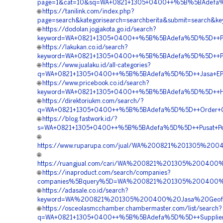
page=1&cat=10&sq=WA+0821+1305+0400++%5B%5BAdefa%5D
🌐
https://tanilink.com/index.php?
page=search&kategorisearch=searchberita&submit=search
🌐
https://dodolan.jogjakota.go.id/search?
keyword=WA+0821+1305+0400++%5B%5BAdefa%5D%5D++Pusat
🌐
https://lakukan.co.id/search?
keyword=WA+0821+1305+0400++%5B%5BAdefa%5D%5D++Pusa
🌐
https://www.jualaku.id/all-categories?
q=WA+0821+1305+0400++%5B%5BAdefa%5D%5D++Jasa+EPS+Ge
🌐
https://www.pricebook.co.id/search?
keyword=WA+0821+1305+0400++%5B%5BAdefa%5D%5D++Harga+G
🌐
https://direktoriukm.com/search/?
q=WA+0821+1305+0400++%5B%5BAdefa%5D%5D++Order+Geofoa
🌐
https://blog.fastwork.id/?
s=WA+0821+1305+0400++%5B%5BAdefa%5D%5D++Pusat+Pengad
🌐
https://www.ruparupa.com/jual/WA%200821%201305%2
🌐
https://ruangjual.com/cari/WA%200821%201305%20040
🌐
https://inaproduct.com/search/companies?
companies%5Bquery%5D=WA%200821%201305%200400%20
🌐
https://adasale.co.id/search?
keyword=WA%200821%201305%200400%20Jasa%20Geofo
🌐
https://osceolasmcchamber.chambermaster.com/list/search?
q=WA+0821+1305+0400++%5B%5BAdefa%5D%5D++Supplier+E