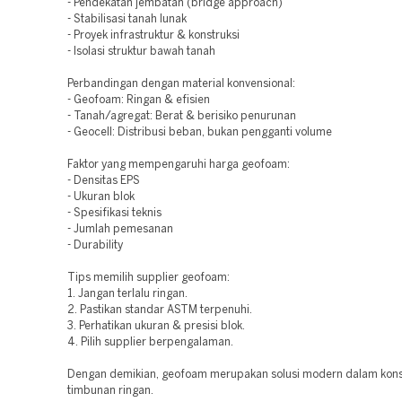
- Pendekatan jembatan (bridge approach)
- Stabilisasi tanah lunak
- Proyek infrastruktur & konstruksi
- Isolasi struktur bawah tanah
Perbandingan dengan material konvensional:
- Geofoam: Ringan & efisien
- Tanah/agregat: Berat & berisiko penurunan
- Geocell: Distribusi beban, bukan pengganti volume
Faktor yang mempengaruhi harga geofoam:
- Densitas EPS
- Ukuran blok
- Spesifikasi teknis
- Jumlah pemesanan
- Durability
Tips memilih supplier geofoam:
1. Jangan terlalu ringan.
2. Pastikan standar ASTM terpenuhi.
3. Perhatikan ukuran & presisi blok.
4. Pilih supplier berpengalaman.
Dengan demikian, geofoam merupakan solusi modern dalam kons
timbunan ringan.