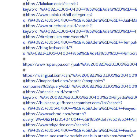
🌐
https://lakukan.co.id/search?
keyword=WA+0821+1305+0400++%5B%5BAdefa%5D%5D++Biaya
🌐
https://www.jualaku.id/all-categories?
q=WA+0821+1305+0400++%5B%5BAdefa%5D%5D++Jual+Materi
🌐
https://www.pricebook.co.id/search?
keyword=WA+0821+1305+0400++%5B%5BAdefa%5D%5D++Harg
🌐
https://direktoriukm.com/search/?
q=WA+0821+1305+0400++%5B%5BAdefa%5D%5D++Tempat+Jua
🌐
https://blog.fastwork.id/?
s=WA+0821+1305+0400++%5B%5BAdefa%5D%5D++Pemborong+
🌐
https://www.ruparupa.com/jual/WA%200821%201305%200
🌐
https://ruangjual.com/cari/WA%200821%201305%20040
🌐
https://inaproduct.com/search/companies?
companies%5Bquery%5D=WA%200821%201305%200400%2
🌐
https://adasale.co.id/search?
keyword=WA%200821%201305%200400%20Penyedia%20Ge
🌐
https://business.gulfbreezechamber.com/list/search?
q=WA+0821+1305+0400++%5B%5BAdefa%5D%5D++Penyedia+G
🌐
https://www.webmd.com/search?
query=WA+0821+1305+0400++%5B%5BAdefa%5D%5D++Penyedia
🌐
https://www.tokyvideo.com/search?
q=WA+0821+1305+0400++%5B%5BAdefa%5D%5D++Pemborong+G
🌐
https://open-geography-portalx-ons.hub.arcgis.com/search?