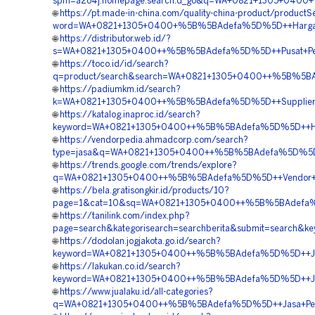
spm=a2o4j.homepage.search.d_go&q=WA+0821+1305+0400+%5
🌐
https://pt.made-in-china.com/quality-china-product/productS
word=WA+0821+1305+0400+%5B%5BAdefa%5D%5D++Harga+Pe
🌐
https://distributor.web.id/?
s=WA+0821+1305+0400++%5B%5BAdefa%5D%5D++Pusat+Penga
🌐
https://toco.id/id/search?
q=product/search&search=WA+0821+1305+0400++%5B%5BAd
🌐
https://padiumkm.id/search?
k=WA+0821+1305+0400++%5B%5BAdefa%5D%5D++Supplier+Geo
🌐
https://katalog.inaproc.id/search?
keyword=WA+0821+1305+0400++%5B%5BAdefa%5D%5D++Harga
🌐
https://vendorpedia.ahmadcorp.com/search?
type=jasa&q=WA+0821+1305+0400++%5B%5BAdefa%5D%5D++Har
🌐
https://trends.google.com/trends/explore?
q=WA+0821+1305+0400++%5B%5BAdefa%5D%5D++Vendor+Jual+G
🌐
https://bela.gratisongkir.id/products/10?
page=1&cat=10&sq=WA+0821+1305+0400++%5B%5BAdefa%5D%5
🌐
https://tanilink.com/index.php?
page=search&kategorisearch=searchberita&submit=searc
🌐
https://dodolan.jogjakota.go.id/search?
keyword=WA+0821+1305+0400++%5B%5BAdefa%5D%5D++Jasa+
🌐
https://lakukan.co.id/search?
keyword=WA+0821+1305+0400++%5B%5BAdefa%5D%5D++Jasa+P
🌐
https://www.jualaku.id/all-categories?
q=WA+0821+1305+0400++%5B%5BAdefa%5D%5D++Jasa+Pengad