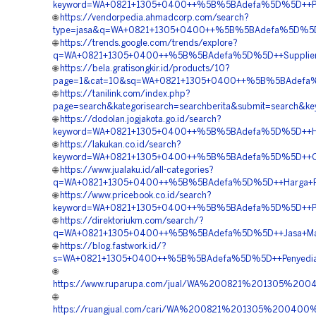
keyword=WA+0821+1305+0400++%5B%5BAdefa%5D%5D++Pengad
🌐
https://vendorpedia.ahmadcorp.com/search?
type=jasa&q=WA+0821+1305+0400++%5B%5BAdefa%5D%5D++
🌐
https://trends.google.com/trends/explore?
q=WA+0821+1305+0400++%5B%5BAdefa%5D%5D++Supplier+EP
🌐
https://bela.gratisongkir.id/products/10?
page=1&cat=10&sq=WA+0821+1305+0400++%5B%5BAdefa%5D%5
🌐
https://tanilink.com/index.php?
page=search&kategorisearch=searchberita&submit=search
🌐
https://dodolan.jogjakota.go.id/search?
keyword=WA+0821+1305+0400++%5B%5BAdefa%5D%5D++Harga+
🌐
https://lakukan.co.id/search?
keyword=WA+0821+1305+0400++%5B%5BAdefa%5D%5D++Order
🌐
https://www.jualaku.id/all-categories?
q=WA+0821+1305+0400++%5B%5BAdefa%5D%5D++Harga+Pengada
🌐
https://www.pricebook.co.id/search?
keyword=WA+0821+1305+0400++%5B%5BAdefa%5D%5D++Pembo
🌐
https://direktoriukm.com/search/?
q=WA+0821+1305+0400++%5B%5BAdefa%5D%5D++Jasa+Materia
🌐
https://blog.fastwork.id/?
s=WA+0821+1305+0400++%5B%5BAdefa%5D%5D++Penyedia+E
🌐
https://www.ruparupa.com/jual/WA%200821%201305%20
🌐
https://ruangjual.com/cari/WA%200821%201305%20040