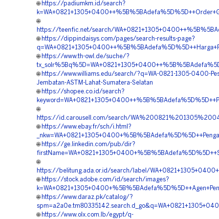
🌐
https://padiumkm.id/search?
k=WA+0821+1305+0400++%5B%5BAdefa%5D%5D++Order+Geo
🌐
https://teenfic.net/search/WA+0821+1305+0400++%5B%5BAd
🌐
https://dippindaisys.com/pages/search-results-page?
q=WA+0821+1305+0400++%5B%5BAdefa%5D%5D++Harga+Pas
🌐
https://www.th-owl.de/suche/?
tx_solr%5Bq%5D=WA+0821+1305+0400++%5B%5BAdefa%5D%5D
🌐
https://www.williams.edu/search/?q=WA-0821-1305-0400-Pe
Jembatan-ASTM-Lahat-Sumatera-Selatan
🌐
https://shopee.co.id/search?
keyword=WA+0821+1305+0400++%5B%5BAdefa%5D%5D++Pengad
🌐
https://id.carousell.com/search/WA%200821%201305%2
🌐
https://www.ebay.fr/sch/i.html?
_nkw=WA+0821+1305+0400+%5B%5BAdefa%5D%5D++Pengadaan+
🌐
https://ge.linkedin.com/pub/dir?
firstName=WA+0821+1305+0400+%5B%5BAdefa%5D%5D++Supp
🌐
https://belitung.ada.or.id/search/label/WA+0821+1305+
🌐
https://stock.adobe.com/id/search/images?
k=WA+0821+1305+0400+%5B%5BAdefa%5D%5D++Agen+Penjual
🌐
https://www.daraz.pk/catalog/?
spm=a2a0e.tm80335142.search.d_go&q=WA+0821+1305+0400+
🌐
https://www.olx.com.lb/egypt/q-