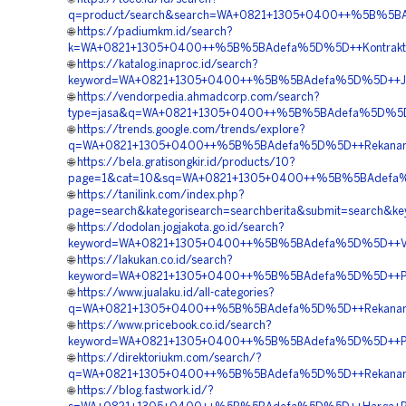
q=product/search&search=WA+0821+1305+0400++%5B%5BAd
🌐
https://padiumkm.id/search?
k=WA+0821+1305+0400++%5B%5BAdefa%5D%5D++Kontraktor
🌐
https://katalog.inaproc.id/search?
keyword=WA+0821+1305+0400++%5B%5BAdefa%5D%5D++Jasa
🌐
https://vendorpedia.ahmadcorp.com/search?
type=jasa&q=WA+0821+1305+0400++%5B%5BAdefa%5D%5D++
🌐
https://trends.google.com/trends/explore?
q=WA+0821+1305+0400++%5B%5BAdefa%5D%5D++Rekanan+G
🌐
https://bela.gratisongkir.id/products/10?
page=1&cat=10&sq=WA+0821+1305+0400++%5B%5BAdefa%5D
🌐
https://tanilink.com/index.php?
page=search&kategorisearch=searchberita&submit=searc
🌐
https://dodolan.jogjakota.go.id/search?
keyword=WA+0821+1305+0400++%5B%5BAdefa%5D%5D++Ven
🌐
https://lakukan.co.id/search?
keyword=WA+0821+1305+0400++%5B%5BAdefa%5D%5D++Pusa
🌐
https://www.jualaku.id/all-categories?
q=WA+0821+1305+0400++%5B%5BAdefa%5D%5D++Rekanan+Ge
🌐
https://www.pricebook.co.id/search?
keyword=WA+0821+1305+0400++%5B%5BAdefa%5D%5D++Pusa
🌐
https://direktoriukm.com/search/?
q=WA+0821+1305+0400++%5B%5BAdefa%5D%5D++Rekanan+Geo
🌐
https://blog.fastwork.id/?