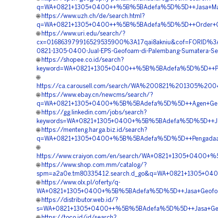
q=WA+0821+1305+0400++%5B%5BAdefa%5D%5D++Jasa+Materi
🌐
https://www.uzh.ch/de/search.html?
q=WA+0821+1305+0400++%5B%5BAdefa%5D%5D++Order+Geofo
🌐
https://www.uri.edu/search/?
cx=016863979916529535900%3A17qai8akniu&cof=FORID%3
0821-1305-0400-Jual-EPS-Geofoam-di-Palembang-Sumatera-Se
🌐
https://shopee.co.id/search?
keyword=WA+0821+1305+0400++%5B%5BAdefa%5D%5D++Pusat
🌐
https://ca.carousell.com/search/WA%200821%201305%
🌐
https://www.ebay.cn/newcms/search/?
q=WA+0821+1305+0400+%5B%5BAdefa%5D%5D++Agen+Geofo
🌐
https://gg.linkedin.com/jobs/search?
keywords=WA+0821+1305+0400+%5B%5BAdefa%5D%5D++Jasa+
🌐
https://menteng.harga.biz.id/search?
q=WA+0821+1305+0400+%5B%5BAdefa%5D%5D++Pengadaan+
🌐
https://www.craiyon.com/en/search/WA+0821+1305+0400+
🌐
https://www.shop.com.mm/catalog/?
spm=a2a0e.tm80335412.search.d_go&q=WA+0821+1305+040
🌐
https://www.olx.pl/oferty/q-
WA+0821+1305+0400+%5B%5BAdefa%5D%5D++Jasa+Geofoam+Li
🌐
https://distributor.web.id/?
s=WA+0821+1305+0400++%5B%5BAdefa%5D%5D++Jasa+Geof
🌐
https://toco.id/id/search?