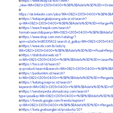
🌐
https://www.ebay.ca/sch/i.html?
_nkw=WA+0821+1305+0400+%5B%5BAdefa%5D%5D++Order+Ge
🌐
https://sk.linkedin.com/jobs/WA+0821+1305+0400+%5B%5B
🌐
https://kotapangkalpinang.ada.or.id/search?
q=WA+0821+1305+0400+%5B%5BAdefa%5D%5D++Harga+Pemas
🌐
https://www.freepik.com/search?
format=search&query=WA+0821+1305+0400+%5B%5BAdefa%5
🌐
https://www.shop.com.mm/catalog/?
spm=a2a0e.tm80335412.search.d_go&q=WA+0821+1305+040
🌐
https://www.olx.com.lb/ads/q-
WA+0821+1305+0400+%5B%5BAdefa%5D%5D++Pusat+Penjuala
🌐
https://distributor.web.id/?
s=WA+0821+1305+0400++%5B%5BAdefa%5D%5D++Jasa+Pengad
🌐
https://toco.id/id/search?
q=product/search&search=WA+0821+1305+0400++%5B%5BAd
🌐
https://padiumkm.id/search?
k=WA+0821+1305+0400++%5B%5BAdefa%5D%5D++Pengadaan+
🌐
https://katalog.inaproc.id/search?
keyword=WA+0821+1305+0400++%5B%5BAdefa%5D%5D++Pusat
🌐
https://vendorpedia.ahmadcorp.com/search?
type=jasa&q=WA+0821+1305+0400++%5B%5BAdefa%5D%5D++
🌐
https://trends.google.com/trends/explore?
q=WA+0821+1305+0400++%5B%5BAdefa%5D%5D++Pengadaan+
🌐
https://bela.gratisongkir.id/products/10?