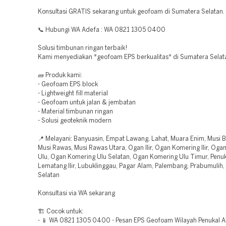
Konsultasi GRATIS sekarang untuk geofoam di Sumatera Selatan.
📞 Hubungi WA Adefa : WA 0821 1305 0400
Solusi timbunan ringan terbaik!
Kami menyediakan *geofoam EPS berkualitas* di Sumatera Selat
🧱 Produk kami:
- Geofoam EPS block
- Lightweight fill material
- Geofoam untuk jalan & jembatan
- Material timbunan ringan
- Solusi geoteknik modern
📍 Melayani: Banyuasin, Empat Lawang, Lahat, Muara Enim, Musi B
Musi Rawas, Musi Rawas Utara, Ogan Ilir, Ogan Komering Ilir, Og
Ulu, Ogan Komering Ulu Selatan, Ogan Komering Ulu Timur, Penu
Lematang Ilir, Lubuklinggau, Pagar Alam, Palembang, Prabumulih
Selatan
Konsultasi via WA sekarang
🏗️ Cocok untuk:
- 📱 WA 0821 1305 0400 - Pesan EPS Geofoam Wilayah Penukal 