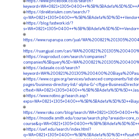
🌐
https://www.pricebook.co.id/search?
keyword=WA+0821+1305+0400++%5B%5BAdefa%5D%5D++Agen+G
🌐
https://direktoriukm.com/search/?
q=WA+0821+1305+0400++%5B%5BAdefa%5D%5D++Vendor+Jual+
🌐
https://blog.fastwork.id/?
s=WA+0821+1305+0400++%5B%5BAdefa%5D%5D++Vendor+EPS+
🌐
https://www.ruparupa.com/jual/WA%200821%201305%20
🌐
https://ruangjual.com/cari/WA%200821%201305%20040
🌐
https://inaproduct.com/search/companies?
companies%5Bquery%5D=WA%200821%201305%200400%2
🌐
https://adasale.co.id/search?
keyword=WA%200821%201305%200400%20Biaya%20Pasang
🌐
https://www.ccgov.org/services/advanced-components/list-det
pages/business-directory-list/-alpha-G/-cftype-BusinessDirecto
cftext=WA+0821+1305+0400++%5B%5BAdefa%5D%5D++Jasa+Pasa
🌐
https://www.notino.gr/search.asp?
exps=WA+0821+1305+0400++%5B%5BAdefa%5D%5D++Biaya+Pen
🌐
https://www.roku.com/blog/search/WA+0821+1305+0400++
🌐
https://moodle.smith.edu/course/search.php?areaids=core_c
course&q=WA+0821+1305+0400++%5B%5BAdefa%5D%5D++Biay
🌐
https://uwf.edu/search/index.html?
q=WA+0821+1305+0400++%5B%5BAdefa%5D%5D++Pusat+Penjual