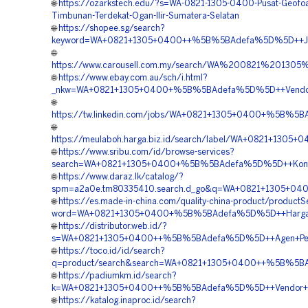
🌐
https://ozarkstech.edu/?s=WA-0821-1305-0400-Pusat-Geofo
Timbunan-Terdekat-Ogan-Ilir-Sumatera-Selatan
🌐
https://shopee.sg/search?
keyword=WA+0821+1305+0400++%5B%5BAdefa%5D%5D++Jasa+Ma
🌐
https://www.carousell.com.my/search/WA%200821%201
🌐
https://www.ebay.com.au/sch/i.html?
_nkw=WA+0821+1305+0400+%5B%5BAdefa%5D%5D++Vendor+Ge
🌐
https://tw.linkedin.com/jobs/WA+0821+1305+0400+%5B%5BA
🌐
https://meulaboh.harga.biz.id/search/label/WA+0821+13
🌐
https://www.sribu.com/id/browse-services?
search=WA+0821+1305+0400+%5B%5BAdefa%5D%5D++Kontrakt
🌐
https://www.daraz.lk/catalog/?
spm=a2a0e.tm80335410.search.d_go&q=WA+0821+1305+0400
🌐
https://es.made-in-china.com/quality-china-product/product
word=WA+0821+1305+0400+%5B%5BAdefa%5D%5D++Harga+Peng
🌐
https://distributor.web.id/?
s=WA+0821+1305+0400++%5B%5BAdefa%5D%5D++Agen+Penjuala
🌐
https://toco.id/id/search?
q=product/search&search=WA+0821+1305+0400++%5B%5BAd
🌐
https://padiumkm.id/search?
k=WA+0821+1305+0400++%5B%5BAdefa%5D%5D++Vendor+Penga
🌐
https://katalog.inaproc.id/search?