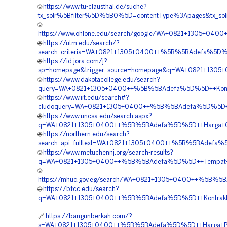
🌐
https://www.tu-clausthal.de/suche?
tx_solr%5Bfilter%5D%5B0%5D=contentType%3Apages&tx_s
🌐
https://www.ohlone.edu/search/google/WA+0821+1305+04
🌐
https://utm.edu/search/?
search_criteria=WA+0821+1305+0400++%5B%5BAdefa%5D%5
🌐
https://id.jora.com/j?
sp=homepage&trigger_source=homepage&q=WA+0821+1305+
🌐
https://www.dakotacollege.edu/search?
query=WA+0821+1305+0400++%5B%5BAdefa%5D%5D++Kontrakt
🌐
https://www.iit.edu/search#?
cludoquery=WA+0821+1305+0400++%5B%5BAdefa%5D%5D++Ag
🌐
https://www.uncsa.edu/search.aspx?
q=WA+0821+1305+0400++%5B%5BAdefa%5D%5D++Harga+Geofo
🌐
https://northern.edu/search?
search_api_fulltext=WA+0821+1305+0400++%5B%5BAdefa%5D
🌐
https://www.metuchennj.org/search-results?
q=WA+0821+1305+0400++%5B%5BAdefa%5D%5D++Tempat+Jual
🌐
https://mhuc.gov.eg/search/WA+0821+1305+0400++%5B%5BA
🌐
https://bfcc.edu/search?
q=WA+0821+1305+0400++%5B%5BAdefa%5D%5D++Kontraktor+
🔗
https://bangunberkah.com/?
s=WA+0821+1305+0400++%5B%5BAdefa%5D%5D++Harga+Pasang