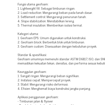
Fungsi utama geofoam:
1. Lightweight fill: Sebagai timbunan ringan.
2. Load reduction: Mengurangi beban pada tanah dasar.
3. Settlement control: Mengurangi penurunan tanah.
4. Slope stabilization: Menstabilkan lereng.
5. Thermal insulation: Memberikan isolasi termal.
Kategori utama:
1. Geofoam EPS: Umum digunakan untuk konstruksi.
2. Geofoam block: Berbentuk blok untuk timbunan.
3. Geofoam custom: Disesuaikan dengan kebutuhan proyek.
Standar & spesifikasi:
Geofoam umumnya memenuhi standar ASTM D6817, ISO, dan SNI
memastikan kekuatan tekan, densitas, dan performa sesuai kebut
Keunggulan geofoam:
1. Sangat ringan: Mengurangi beban signifikan.
2. Instalasi cepat: Mempercepat proyek.
3. Stabil: Mengurangi risiko deformasi.
4. Efisien: Menghemat biaya konstruksi jangka panjang.
Aplikasi penggunaan geofoam:
- Timbunan jalan & flyover