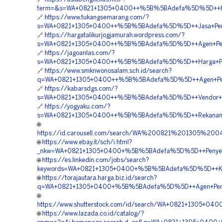
term=&s=WA+0821+1305+0400++%5B%5BAdefa%5D%5D++Harga
🔗
https://www.tukangsemarang.com/?
s=WA+0821+1305+0400++%5B%5BAdefa%5D%5D++Jasa+Pengadaa
🔗
https://hargatalikurjogjamurah.wordpress.com/?
s=WA+0821+1305+0400++%5B%5BAdefa%5D%5D++Agen+Penjua
🔗
https://jagoanlas.com/?
s=WA+0821+1305+0400++%5B%5BAdefa%5D%5D++Harga+Pemas
🔗
https://www.smknwonosalam.sch.id/search?
q=WA+0821+1305+0400++%5B%5BAdefa%5D%5D++Agen+Penjua
🔗
https://kabarsdgs.com/?
s=WA+0821+1305+0400++%5B%5BAdefa%5D%5D++Vendor+Geof
🔗
https://yogyaku.com/?
s=WA+0821+1305+0400++%5B%5BAdefa%5D%5D++Rekanan+Ge
🌐
https://id.carousell.com/search/WA%200821%201305%
🌐
https://www.ebay.it/sch/i.html?
_nkw=WA+0821+1305+0400+%5B%5BAdefa%5D%5D++Penyedia+
🌐
https://es.linkedin.com/jobs/search?
keywords=WA+0821+1305+0400+%5B%5BAdefa%5D%5D++Kontra
🌐
https://torajautara.harga.biz.id/search?
q=WA+0821+1305+0400+%5B%5BAdefa%5D%5D++Agen+Penjualan
🌐
https://www.shutterstock.com/id/search/WA+0821+1305+04
🌐
https://www.lazada.co.id/catalog/?