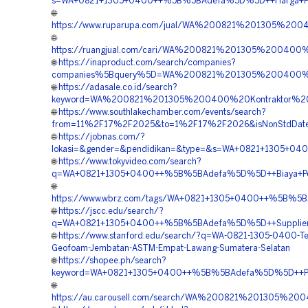
s=WA+0821+1305+0400++%5B%5BAdefa%5D%5D++Harga+Pasa
🌐
https://www.ruparupa.com/jual/WA%200821%201305%2
🌐
https://ruangjual.com/cari/WA%200821%201305%2004
🌐
https://inaproduct.com/search/companies?
companies%5Bquery%5D=WA%200821%201305%200400%2
🌐
https://adasale.co.id/search?
keyword=WA%200821%201305%200400%20Kontraktor%2
🌐
https://www.southlakechamber.com/events/search?
from=11%2F17%2F2025&to=1%2F17%2F2026&isNonStdDate
🌐
https://jobnas.com/?
lokasi=&gender=&pendidikan=&type=&s=WA+0821+1305+04
🌐
https://www.tokyvideo.com/search?
q=WA+0821+1305+0400++%5B%5BAdefa%5D%5D++Biaya+Penga
🌐
https://www.wbrz.com/tags/WA+0821+1305+0400++%5B%5B
🌐
https://jscc.edu/search/?
q=WA+0821+1305+0400++%5B%5BAdefa%5D%5D++Supplier+Ma
🌐
https://www.stanford.edu/search/?q=WA-0821-1305-0400-Te
Geofoam-Jembatan-ASTM-Empat-Lawang-Sumatera-Selatan
🌐
https://shopee.ph/search?
keyword=WA+0821+1305+0400++%5B%5BAdefa%5D%5D++Penj
🌐
https://au.carousell.com/search/WA%200821%201305