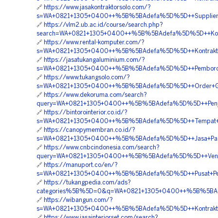
🔗
https://www.jasakontraktorsolo.com/?
s=WA+0821+1305+0400++%5B%5BAdefa%5D%5D++Supplier+Mat
🔗
https://vlm2.ub.ac.id/course/search.php?
search=WA+0821+1305+0400++%5B%5BAdefa%5D%5D++Kontra
🔗
https://www.rental-komputer.com/?
s=WA+0821+1305+0400++%5B%5BAdefa%5D%5D++Kontraktor+Pe
🔗
https://jasatukangaluminium.com/?
s=WA+0821+1305+0400++%5B%5BAdefa%5D%5D++Pemborong+Ma
🔗
https://www.tukangsolo.com/?
s=WA+0821+1305+0400++%5B%5BAdefa%5D%5D++Order+Geof
🔗
https://www.dekoruma.com/search?
query=WA+0821+1305+0400++%5B%5BAdefa%5D%5D++Penjua
🔗
https://bintorointerior.co.id/?
s=WA+0821+1305+0400++%5B%5BAdefa%5D%5D++Tempat+Ju
🔗
https://canopymembran.co.id/?
s=WA+0821+1305+0400++%5B%5BAdefa%5D%5D++Jasa+Pasang
🔗
https://www.cnbcindonesia.com/search?
query=WA+0821+1305+0400++%5B%5BAdefa%5D%5D++Vendor
🔗
https://manuport.co/en/?
s=WA+0821+1305+0400++%5B%5BAdefa%5D%5D++Pusat+Penj
🔗
https://tukangpedia.com/ads?
categories%5B%5D=0&q=WA+0821+1305+0400++%5B%5BAdefa%
🔗
https://wibangun.com/?
s=WA+0821+1305+0400++%5B%5BAdefa%5D%5D++Kontraktor+
🔗
https://www.jasainteriorset.com/search?