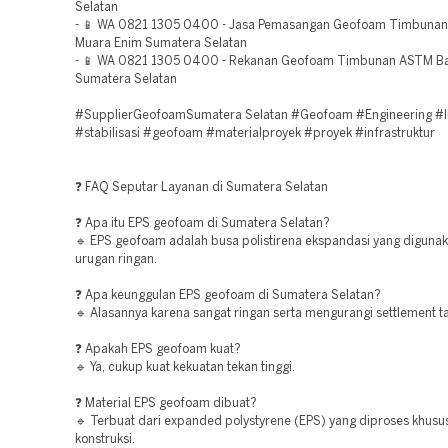
Selatan
- 📱 WA 0821 1305 0400 - Jasa Pemasangan Geofoam Timbunan
Muara Enim Sumatera Selatan
- 📱 WA 0821 1305 0400 - Rekanan Geofoam Timbunan ASTM B
Sumatera Selatan
#SupplierGeofoamSumatera Selatan #Geofoam #Engineering #In
#stabilisasi #geofoam #materialproyek #proyek #infrastruktur
❓ FAQ Seputar Layanan di Sumatera Selatan
❓ Apa itu EPS geofoam di Sumatera Selatan?
🔹 EPS geofoam adalah busa polistirena ekspandasi yang digunak
urugan ringan.
❓ Apa keunggulan EPS geofoam di Sumatera Selatan?
🔹 Alasannya karena sangat ringan serta mengurangi settlement t
❓ Apakah EPS geofoam kuat?
🔹 Ya, cukup kuat kekuatan tekan tinggi.
❓ Material EPS geofoam dibuat?
🔹 Terbuat dari expanded polystyrene (EPS) yang diproses khusu
konstruksi.