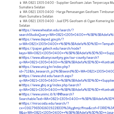
📱 WA 0821 1305 0400 - Supplier Geofoam Jalan Terpercaya Mu
Sumatera Selatan
📱 WA 0821 1305 0400 - Harga Pemasangan Geofoam Timbunan 
Alam Sumatera Selatan
📱 WA 0821 1305 0400 - Jual EPS Geofoam di Ogan Komering Ili
Selatan
🌐
https://www.wheaton.edu/search/?
searchStudioQuery=WA+0821+1305+0400++%5B%5BAdefa%5D
🌐
https://www.deped.gov.ph/?
s=WA+0821+1305+0400++%5B%5BAdefa%5D%5D++Tempat+Jua
🌐
https://paper.gatech.edu/search/node?
keys=WA+0821+1305+0400++%5B%5BAdefa%5D%5D++Supplier+
🌐
https://www.albanycountyny.gov/our-county/search?
q=WA+0821+1305+0400++%5B%5BAdefa%5D%5D++Kontraktor+
🌐
https://www.unizg.hr/index.php?
id=712&tx_kesearch_pi1%5Bsword%5D=WA+0821+1305+0400+
🌐
https://www.uhd.edu/search.aspx?
q=WA+0821+1305+0400++%5B%5BAdefa%5D%5D++Supplier+G
🌐
https://www.gtnj.org/index.php/search?
q=WA+0821+1305+0400++%5B%5BAdefa%5D%5D++Kontraktor
🌐
https://www.unimc.it/it/@@search?
SearchableText=WA+0821+1305+0400++%5B%5BAdefa%5D%5D
🌐
https://miracosta.edu/search/?
cx=016179650616019228333%3Ayghmjcffnsa&cof=FORID%3
8&q=WA+0821+1305+0400++%5B%5BAdefa%5D%5D++Jasa+Pasa