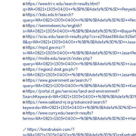
🌐
https://www.tri-c.edu/search-results.html?
q=WA+0821+1305+0400++%5B%5BAdefa%5D%5D++Penyedia+G
🌐
https://kstu.edu.tr/search?
query=WA+0821+1305+0400++%5B%5BAdefa%5D%5D++Pengad
🌐
https://semmelweis.hu/english?
s=WA+0821+1305+0400++%5B%5BAdefa%5D%5D++Biaya+Pemas
🌐
https://scsu.edu/search-results.php?cx=e29dae384dac926e
8&q=WA+0821+1305+0400++%5B%5BAdefa%5D%5D++Jasa+Pen
🌐
https://mpd.gov.mz/?
s=WA+0821+1305+0400++%5B%5BAdefa%5D%5D++Jasa+Pemasa
🌐
https://mville.edu/search/index.php?
query=WA+0821+1305+0400++%5B%5BAdefa%5D%5D++Jual+Geof
🌐
https://region2.dost.gov.ph/?
s=WA+0821+1305+0400++%5B%5BAdefa%5D%5D++Jasa+Materi
🌐
https://www.government.se/search/?
query=WA+0821+1305+0400++%5B%5BAdefa%5D%5D++Kontrak
🌐
https://portal.ct.gov/services/land-and-environment?
SearchKeyword=WA+0821+1305+0400++%5B%5BAdefa%5D%5D
🌐
https://www.oakland-nj.org/advanced-search?
keywords=WA+0821+1305+0400++%5B%5BAdefa%5D%5D++Jasa
🌐
https://www.curry.edu/search-results?
terms=WA+0821+1305+0400++%5B%5BAdefa%5D%5D++Harga+
🔗
https://konstruksiin.com/?
s=WA+0821+1305+0400++%5B%5BAdefa%5D%5D++Kontraktor+