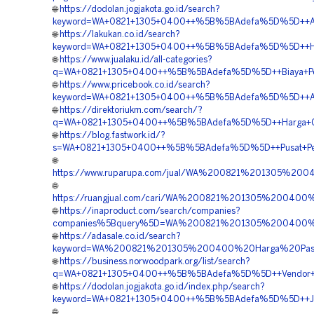
🌐
https://dodolan.jogjakota.go.id/search?
keyword=WA+0821+1305+0400++%5B%5BAdefa%5D%5D++Agen+G
🌐
https://lakukan.co.id/search?
keyword=WA+0821+1305+0400++%5B%5BAdefa%5D%5D++Harga+P
🌐
https://www.jualaku.id/all-categories?
q=WA+0821+1305+0400++%5B%5BAdefa%5D%5D++Biaya+Pengad
🌐
https://www.pricebook.co.id/search?
keyword=WA+0821+1305+0400++%5B%5BAdefa%5D%5D++Agen
🌐
https://direktoriukm.com/search/?
q=WA+0821+1305+0400++%5B%5BAdefa%5D%5D++Harga+Geofoa
🌐
https://blog.fastwork.id/?
s=WA+0821+1305+0400++%5B%5BAdefa%5D%5D++Pusat+Pengada
🌐
https://www.ruparupa.com/jual/WA%200821%201305%20
🌐
https://ruangjual.com/cari/WA%200821%201305%20040
🌐
https://inaproduct.com/search/companies?
companies%5Bquery%5D=WA%200821%201305%200400%20P
🌐
https://adasale.co.id/search?
keyword=WA%200821%201305%200400%20Harga%20Pasang
🌐
https://business.norwoodpark.org/list/search?
q=WA+0821+1305+0400++%5B%5BAdefa%5D%5D++Vendor+Jual+
🌐
https://dodolan.jogjakota.go.id/index.php/search?
keyword=WA+0821+1305+0400++%5B%5BAdefa%5D%5D++Jasa+M
🌐