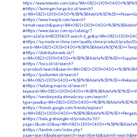
https://www.linkedin.com/jobs/WA+0821+1305+0400+%5B%5
🌐
https://kuningan.harga.biz.id/search?
q=WA+0821+1305+0400+%5B%5BAdefa%5D%5D++Pesan+Geofoa
🌐
https://www.freepik.com/search?
format=search&query=WA+0821+1305+0400+%5B%5BAdefa%5D%
🌐
https://www.daraz.com.np/catalog/?
spm=a2a0e.tm80335409.search.d_go&q=WA+0821+1305+0400
🌐
https://sa.made-in-china.com/quality-china-product/product
word=WA+0821+1305+0400+%5B%5BAdefa%5D%5D++Tempat+Jual
🌐
https://distributor.web.id/?
s=WA+0821+1305+0400++%5B%5BAdefa%5D%5D++Supplier+Geo
🌐
https://toco.id/id/search?
q=product/search&search=WA+0821+1305+0400++%5B%5BAde
🌐
https://padiumkm.id/search?
k=WA+0821+1305+0400++%5B%5BAdefa%5D%5D++Rekanan+Geo
🌐
https://katalog.inaproc.id/search?
keyword=WA+0821+1305+0400++%5B%5BAdefa%5D%5D++Pusat+P
🌐
https://vendorpedia.ahmadcorp.com/search?
type=jasa&q=WA+0821+1305+0400++%5B%5BAdefa%5D%5D++Ko
🌐
https://trends.google.com/trends/explore?
q=WA+0821+1305+0400++%5B%5BAdefa%5D%5D++Pengadaan+G
🌐
https://bela.gratisongkir.id/products/10?
page=1&cat=10&sq=WA+0821+1305+0400++%5B%5BAdefa%5D%5D+
🌐
https://tanilink.com/index.php?
page=search&kategorisearch=searchberita&submit=search