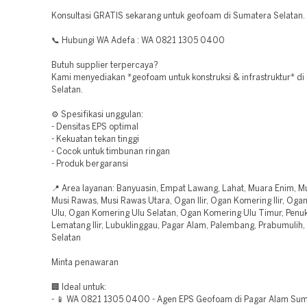
Konsultasi GRATIS sekarang untuk geofoam di Sumatera Selatan.
📞 Hubungi WA Adefa : WA 0821 1305 0400
Butuh supplier terpercaya?
Kami menyediakan *geofoam untuk konstruksi & infrastruktur* d
Selatan.
⚙️ Spesifikasi unggulan:
- Densitas EPS optimal
- Kekuatan tekan tinggi
- Cocok untuk timbunan ringan
- Produk bergaransi
📍 Area layanan: Banyuasin, Empat Lawang, Lahat, Muara Enim, M
Musi Rawas, Musi Rawas Utara, Ogan Ilir, Ogan Komering Ilir, Og
Ulu, Ogan Komering Ulu Selatan, Ogan Komering Ulu Timur, Penu
Lematang Ilir, Lubuklinggau, Pagar Alam, Palembang, Prabumulih
Selatan
Minta penawaran
🏢 Ideal untuk:
- 📱 WA 0821 1305 0400 - Agen EPS Geofoam di Pagar Alam Su