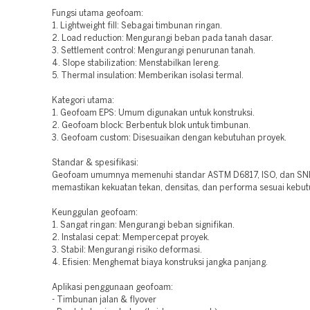
Fungsi utama geofoam:
1. Lightweight fill: Sebagai timbunan ringan.
2. Load reduction: Mengurangi beban pada tanah dasar.
3. Settlement control: Mengurangi penurunan tanah.
4. Slope stabilization: Menstabilkan lereng.
5. Thermal insulation: Memberikan isolasi termal.
Kategori utama:
1. Geofoam EPS: Umum digunakan untuk konstruksi.
2. Geofoam block: Berbentuk blok untuk timbunan.
3. Geofoam custom: Disesuaikan dengan kebutuhan proyek.
Standar & spesifikasi:
Geofoam umumnya memenuhi standar ASTM D6817, ISO, dan SNI
memastikan kekuatan tekan, densitas, dan performa sesuai kebut
Keunggulan geofoam:
1. Sangat ringan: Mengurangi beban signifikan.
2. Instalasi cepat: Mempercepat proyek.
3. Stabil: Mengurangi risiko deformasi.
4. Efisien: Menghemat biaya konstruksi jangka panjang.
Aplikasi penggunaan geofoam:
- Timbunan jalan & flyover