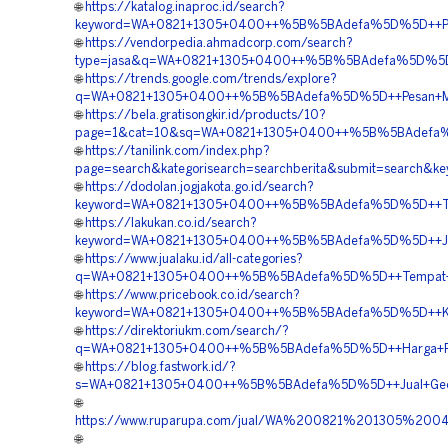
🌐
https://katalog.inaproc.id/search?
keyword=WA+0821+1305+0400++%5B%5BAdefa%5D%5D++Penjual
🌐
https://vendorpedia.ahmadcorp.com/search?
type=jasa&q=WA+0821+1305+0400++%5B%5BAdefa%5D%5D++Ja
🌐
https://trends.google.com/trends/explore?
q=WA+0821+1305+0400++%5B%5BAdefa%5D%5D++Pesan+Materia
🌐
https://bela.gratisongkir.id/products/10?
page=1&cat=10&sq=WA+0821+1305+0400++%5B%5BAdefa%5D%
🌐
https://tanilink.com/index.php?
page=search&kategorisearch=searchberita&submit=search&
🌐
https://dodolan.jogjakota.go.id/search?
keyword=WA+0821+1305+0400++%5B%5BAdefa%5D%5D++Tempa
🌐
https://lakukan.co.id/search?
keyword=WA+0821+1305+0400++%5B%5BAdefa%5D%5D++Jasa
🌐
https://www.jualaku.id/all-categories?
q=WA+0821+1305+0400++%5B%5BAdefa%5D%5D++Tempat+Jual
🌐
https://www.pricebook.co.id/search?
keyword=WA+0821+1305+0400++%5B%5BAdefa%5D%5D++Kontr
🌐
https://direktoriukm.com/search/?
q=WA+0821+1305+0400++%5B%5BAdefa%5D%5D++Harga+Pemas
🌐
https://blog.fastwork.id/?
s=WA+0821+1305+0400++%5B%5BAdefa%5D%5D++Jual+Geofoa
🌐
https://www.ruparupa.com/jual/WA%200821%201305%2
🌐