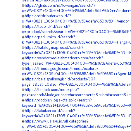
SearchText=WA+0821+1305+0400+%5B%5BAdefa%5D%5D++Orde
🌐
https://glints.com/id/lowongan/search/?
q=WA+0821+1305+0400+%5B%5BAdefa%5D%5D++Vendor+Peng
🌐
https://distributor.web.id/?
s=WA+0821+1305+0400++%5B%5BAdefa%5D%5D++Vendor+Pen
🌐
https://toco.id/id/search?
q=product/search&search=WA+0821+1305+0400++%5B%5BA
🌐
https://padiumkm.id/search?
k=WA+0821+1305+0400++%5B%5BAdefa%5D%5D++Harga+Geo
🌐
https://katalog.inaproc.id/search?
keyword=WA+0821+1305+0400++%5B%5BAdefa%5D%5D++Harg
🌐
https://vendorpedia.ahmadcorp.com/search?
type=jasa&q=WA+0821+1305+0400++%5B%5BAdefa%5D%5D++Ko
🌐
https://trends.google.com/trends/explore?
q=WA+0821+1305+0400++%5B%5BAdefa%5D%5D++Agen+Materi
🌐
https://bela.gratisongkir.id/products/10?
page=1&cat=10&sq=WA+0821+1305+0400++%5B%5BAdefa%5D%
🌐
https://tanilink.com/index.php?
page=search&kategorisearch=searchberita&submit=search
🌐
https://dodolan.jogjakota.go.id/search?
keyword=WA+0821+1305+0400++%5B%5BAdefa%5D%5D++Kontra
🌐
https://lakukan.co.id/search?
keyword=WA+0821+1305+0400++%5B%5BAdefa%5D%5D++Biay
🌐
https://www.jualaku.id/all-categories?
q=WA+0821+1305+0400++%5B%5BAdefa%5D%5D++Biaya+Pasang