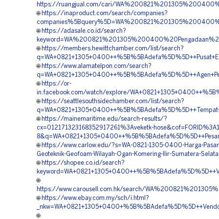
https://ruangjual.com/cari/WA%200821%201305%20040
🌐
https://inaproduct.com/search/companies?
companies%5Bquery%5D=WA%200821%201305%200400%20
🌐
https://adasale.co.id/search?
keyword=WA%200821%201305%200400%20Pengadaan%20Ge
🌐
https://members.hewittchamber.com/list/search?
q=WA+0821+1305+0400++%5B%5BAdefa%5D%5D++Pusat+EPS+
🌐
https://www.alamatelpon.com/search?
q=WA+0821+1305+0400++%5B%5BAdefa%5D%5D++Agen+Penjuala
🌐
https://or-
in.facebook.com/watch/explore/WA+0821+1305+0400++%5B%
🌐
https://seattlesouthsidechamber.com/list/search?
q=WA+0821+1305+0400++%5B%5BAdefa%5D%5D++Tempat+Jual+
🌐
https://mainemaritime.edu/search-results/?
cx=012171323168352917261%3Aveketk-hose&cof=FORID%3A
8&q=WA+0821+1305+0400++%5B%5BAdefa%5D%5D++Pesan+Geo
🌐
https://www.carlow.edu/?s=WA-0821-1305-0400-Harga-Pasang
Geoteknik-Geofoam-Wilayah-Ogan-Komering-Ilir-Sumatera-Selata
🌐
https://shopee.co.id/search?
keyword=WA+0821+1305+0400++%5B%5BAdefa%5D%5D++Vendor+
🌐
https://www.carousell.com.hk/search/WA%200821%201
🌐
https://www.ebay.com.my/sch/i.html?
_nkw=WA+0821+1305+0400+%5B%5BAdefa%5D%5D++Vendor+Jual
🌐