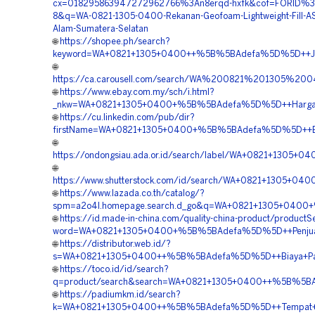
cx=018295863947272962766%3An8erqd-hxfk&cof=FORID%3
8&q=WA-0821-1305-0400-Rekanan-Geofoam-Lightweight-Fill-A
Alam-Sumatera-Selatan
🌐
https://shopee.ph/search?
keyword=WA+0821+1305+0400++%5B%5BAdefa%5D%5D++Jasa
🌐
https://ca.carousell.com/search/WA%200821%201305%
🌐
https://www.ebay.com.my/sch/i.html?
_nkw=WA+0821+1305+0400+%5B%5BAdefa%5D%5D++Harga+Mate
🌐
https://cu.linkedin.com/pub/dir?
firstName=WA+0821+1305+0400+%5B%5BAdefa%5D%5D++Biaya
🌐
https://ondongsiau.ada.or.id/search/label/WA+0821+1305
🌐
https://www.shutterstock.com/id/search/WA+0821+1305+0
🌐
https://www.lazada.co.th/catalog/?
spm=a2o4l.homepage.search.d_go&q=WA+0821+1305+0400+%5
🌐
https://id.made-in-china.com/quality-china-product/productS
word=WA+0821+1305+0400+%5B%5BAdefa%5D%5D++Penjual+Mat
🌐
https://distributor.web.id/?
s=WA+0821+1305+0400++%5B%5BAdefa%5D%5D++Biaya+Pasan
🌐
https://toco.id/id/search?
q=product/search&search=WA+0821+1305+0400++%5B%5BAde
🌐
https://padiumkm.id/search?
k=WA+0821+1305+0400++%5B%5BAdefa%5D%5D++Tempat+Jual