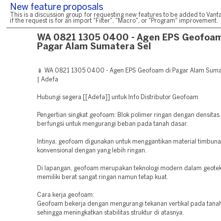
New feature proposals
This is a discussion group for requesting new features to be added to Vanta
if the request is for an import "Filter", "Macro", or "Program" improvement.
WA 0821 1305 0400 - Agen EPS Geofoam
Pagar Alam Sumatera Sel
📱 WA 0821 1305 0400 - Agen EPS Geofoam di Pagar Alam Suma
| Adefa
Hubungi segera [[Adefa]] untuk Info Distributor Geofoam
Pengertian singkat geofoam: Blok polimer ringan dengan densitas
berfungsi untuk mengurangi beban pada tanah dasar.
Intinya, geofoam digunakan untuk menggantikan material timbun
konvensional dengan yang lebih ringan.
Di lapangan, geofoam merupakan teknologi modern dalam geotek
memiliki berat sangat ringan namun tetap kuat.
Cara kerja geofoam:
Geofoam bekerja dengan mengurangi tekanan vertikal pada tanah
sehingga meningkatkan stabilitas struktur di atasnya.