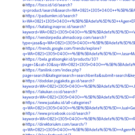
🌐
https://toco.id/id/search?
q=product/search&search=WA+0821+1305+0400++%5B%5BA
🌐
https://padiumkm.id/search?
k=WA+0821+1305+0400++%5B%5BAdefa%5D%5D++Agen+EPS+G
🌐
https://katalog.inaproc.id/search?
keyword=WA+0821+1305+0400++%5B%5BAdefa%5D%5D++Vend
🌐
https://vendorpedia.ahmadcorp.com/search?
type=jasa&q=WA+0821+1305+0400++%5B%5BAdefa%5D%5D++Ju
🌐
https://trends.google.com/trends/explore?
q=WA+0821+1305+0400++%5B%5BAdefa%5D%5D++Jasa+Materi
🌐
https://bela.gratisongkir.id/products/10?
page=1&cat=10&sq=WA+0821+1305+0400++%5B%5BAdefa%5D
🌐
https://tanilink.com/index.php?
page=search&kategorisearch=searchberita&submit=searc
🌐
https://dodolan.jogjakota.go.id/search?
keyword=WA+0821+1305+0400++%5B%5BAdefa%5D%5D++Jual
🌐
https://lakukan.co.id/search?
keyword=WA+0821+1305+0400++%5B%5BAdefa%5D%5D++Penjua
🌐
https://www.jualaku.id/all-categories?
q=WA+0821+1305+0400++%5B%5BAdefa%5D%5D++Jual+Geofo
🌐
https://www.pricebook.co.id/search?
keyword=WA+0821+1305+0400++%5B%5BAdefa%5D%5D++Rekan
🌐
https://direktoriukm.com/search/?
q=WA+0821+1305+0400++%5B%5BAdefa%5D%5D++Agen+Penju