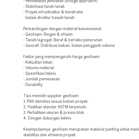
- Pendekatan jembatan (bridge approach)
- Stabilisasi tanah lunak
- Proyek infrastruktur & konstruksi
- Isolasi struktur bawah tanah
Perbandingan dengan material konvensional:
- Geofoam: Ringan & efisien
- Tanah/agregat: Berat & berisiko penurunan
- Geocell: Distribusi beban, bukan pengganti volume
Faktor yang mempengaruhi harga geofoam:
- Kekuatan tekan
- Volume material
- Spesifikasi teknis
- Jumlah pemesanan
- Durability
Tips memilih supplier geofoam:
1. Pilih densitas sesuai beban proyek.
2. Pastikan standar ASTM terpenuhi.
3. Perhatikan ukuran & presisi blok.
4. Dengan dukungan teknis.
Kesimpulannya, geofoam merupakan material penting untuk men
stabilitas dan efisiensi proyek.