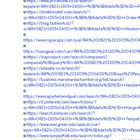
🌐
https://www.pricebook.co.id/search?
keyword=WA+0821+1305+0400++%5B%5BAdefa%5D%5D++Peny
🌐
https://direktoriukm.com/search/?
q=WA+0821+1305+0400++%5B%5BAdefa%5D%5D++Order+Mater
🌐
https://blog.fastwork.id/?
s=WA+0821+1305+0400++%5B%5BAdefa%5D%5D++Vendor+Pen
🌐
https://www.ruparupa.com/jual/WA%200821%201305%2
🌐
https://ruangjual.com/cari/WA%200821%201305%20040
🌐
https://inaproduct.com/search/companies?
companies%5Bquery%5D=WA%200821%201305%200400%2
🌐
https://adasale.co.id/search?
keyword=WA%200821%201305%200400%20Biaya%20Peng
🌐
https://business.marionareachamber.org/list/search?
q=WA+0821+1305+0400++%5B%5BAdefa%5D%5D++Vendor+Geo
🌐
https://www.apartemendijual.com/search/WA+0821+1305+
🌐
https://it.pinterest.com/search/pins/?
q=WA+0821+1305+0400++%5B%5BAdefa%5D%5D++Harga+Pasang
🌐
https://search.kompas.com/search/?
q=WA+0821+1305+0400++%5B%5BAdefa%5D%5D++Tempat+Jua
🌐
https://www.evergreen.edu/search/cse?
keys=WA+0821+1305+0400++%5B%5BAdefa%5D%5D++Pesan+E
🌐
https://www.sunysuffolk.edu/search/index.jsp?