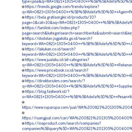
type=jasa&q=WA+0821+1305+0400++%5B%5BAdefa%5D%5D++Bi
🌐
https://trends.google.com/trends/explore?
q=WA+0821+1305+0400++%5B%5BAdefa%5D%5D++Agen+Penjua
🌐
https://bela.gratisongkir.id/products/10?
page=1&cat=10&sq=WA+0821+1305+0400++%5B%5BAdefa%5
🌐
https://tanilink.com/index.php?
page=search&kategorisearch=searchberita&submit=sear
🌐
https://dodolan.jogjakota.go.id/search?
keyword=WA+0821+1305+0400++%5B%5BAdefa%5D%5D++Jual
🌐
https://lakukan.co.id/search?
keyword=WA+0821+1305+0400++%5B%5BAdefa%5D%5D++Agen+P
🌐
https://www.jualaku.id/all-categories?
q=WA+0821+1305+0400++%5B%5BAdefa%5D%5D++Rekanan+G
🌐
https://www.pricebook.co.id/search?
keyword=WA+0821+1305+0400++%5B%5BAdefa%5D%5D++Biaya
🌐
https://direktoriukm.com/search/?
q=WA+0821+1305+0400++%5B%5BAdefa%5D%5D++Supplier+G
🌐
https://blog.fastwork.id/?
s=WA+0821+1305+0400++%5B%5BAdefa%5D%5D++Pesan+Mater
🌐
https://www.ruparupa.com/jual/WA%200821%201305%2
🌐
https://ruangjual.com/cari/WA%200821%201305%2004
🌐
https://inaproduct.com/search/companies?
companies%5Bquery%5D=WA%200821%201305%200400%2