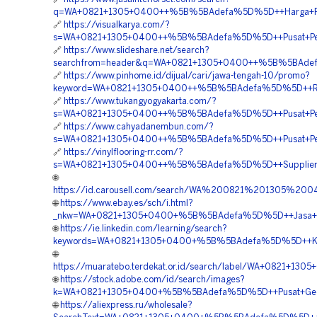
q=WA+0821+1305+0400++%5B%5BAdefa%5D%5D++Harga+Pasan
🔗
https://visualkarya.com/?
s=WA+0821+1305+0400++%5B%5BAdefa%5D%5D++Pusat+Penju
🔗
https://www.slideshare.net/search?
searchfrom=header&q=WA+0821+1305+0400++%5B%5BAdefa
🔗
https://www.pinhome.id/dijual/cari/jawa-tengah-10/promo?
keyword=WA+0821+1305+0400++%5B%5BAdefa%5D%5D++Reka
🔗
https://www.tukangyogyakarta.com/?
s=WA+0821+1305+0400++%5B%5BAdefa%5D%5D++Pusat+Penj
🔗
https://www.cahyadanembun.com/?
s=WA+0821+1305+0400++%5B%5BAdefa%5D%5D++Pusat+Penju
🔗
https://vinylflooring-rr.com/?
s=WA+0821+1305+0400++%5B%5BAdefa%5D%5D++Supplier+EP
🌐
https://id.carousell.com/search/WA%200821%201305%
🌐
https://www.ebay.es/sch/i.html?
_nkw=WA+0821+1305+0400+%5B%5BAdefa%5D%5D++Jasa+Pen
🌐
https://ie.linkedin.com/learning/search?
keywords=WA+0821+1305+0400+%5B%5BAdefa%5D%5D++Kontr
🌐
https://muaratebo.terdekat.or.id/search/label/WA+0821+
🌐
https://stock.adobe.com/id/search/images?
k=WA+0821+1305+0400+%5B%5BAdefa%5D%5D++Pusat+Geofo
🌐
https://aliexpress.ru/wholesale?