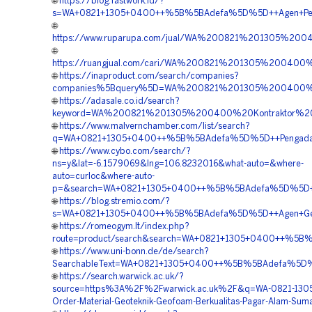
🌐
https://blog.fastwork.id/?
s=WA+0821+1305+0400++%5B%5BAdefa%5D%5D++Agen+Penjua
🌐
https://www.ruparupa.com/jual/WA%200821%201305%2
🌐
https://ruangjual.com/cari/WA%200821%201305%20040
🌐
https://inaproduct.com/search/companies?
companies%5Bquery%5D=WA%200821%201305%200400%20
🌐
https://adasale.co.id/search?
keyword=WA%200821%201305%200400%20Kontraktor%20P
🌐
https://www.malvernchamber.com/list/search?
q=WA+0821+1305+0400++%5B%5BAdefa%5D%5D++Pengadaan+M
🌐
https://www.cybo.com/search/?
ns=y&lat=-6.1579069&lng=106.8232016&what-auto=&where-
auto=curloc&where-auto-
p=&search=WA+0821+1305+0400++%5B%5BAdefa%5D%5D++Kon
🌐
https://blog.stremio.com/?
s=WA+0821+1305+0400++%5B%5BAdefa%5D%5D++Agen+Geofo
🌐
https://romeogym.lt/index.php?
route=product/search&search=WA+0821+1305+0400++%5B%5
🌐
https://www.uni-bonn.de/de/search?
SearchableText=WA+0821+1305+0400++%5B%5BAdefa%5D%5D++
🌐
https://search.warwick.ac.uk/?
source=https%3A%2F%2Fwarwick.ac.uk%2F&q=WA-0821-130
Order-Material-Geoteknik-Geofoam-Berkualitas-Pagar-Alam-Suma