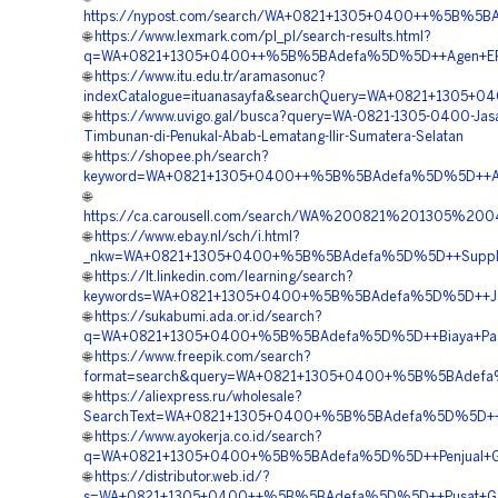
https://nypost.com/search/WA+0821+1305+0400++%5B%5BAd
🌐
https://www.lexmark.com/pl_pl/search-results.html?
q=WA+0821+1305+0400++%5B%5BAdefa%5D%5D++Agen+EPS+Ge
🌐
https://www.itu.edu.tr/aramasonuc?
indexCatalogue=ituanasayfa&searchQuery=WA+0821+1305+0
🌐
https://www.uvigo.gal/busca?query=WA-0821-1305-0400-Jas
Timbunan-di-Penukal-Abab-Lematang-Ilir-Sumatera-Selatan
🌐
https://shopee.ph/search?
keyword=WA+0821+1305+0400++%5B%5BAdefa%5D%5D++Agen+Pe
🌐
https://ca.carousell.com/search/WA%200821%201305%
🌐
https://www.ebay.nl/sch/i.html?
_nkw=WA+0821+1305+0400+%5B%5BAdefa%5D%5D++Supplier
🌐
https://lt.linkedin.com/learning/search?
keywords=WA+0821+1305+0400+%5B%5BAdefa%5D%5D++Jasa+
🌐
https://sukabumi.ada.or.id/search?
q=WA+0821+1305+0400+%5B%5BAdefa%5D%5D++Biaya+Pasa
🌐
https://www.freepik.com/search?
format=search&query=WA+0821+1305+0400+%5B%5BAdefa%
🌐
https://aliexpress.ru/wholesale?
SearchText=WA+0821+1305+0400+%5B%5BAdefa%5D%5D++Pen
🌐
https://www.ayokerja.co.id/search?
q=WA+0821+1305+0400+%5B%5BAdefa%5D%5D++Penjual+Geofo
🌐
https://distributor.web.id/?
s=WA+0821+1305+0400++%5B%5BAdefa%5D%5D++Pusat+Geofoa