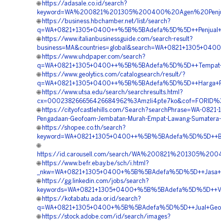
🌐
https://adasale.co.id/search?
keyword=WA%200821%201305%200400%20Agen%20Penju
🌐
https://business.hbchamber.net/list/search?
q=WA+0821+1305+0400++%5B%5BAdefa%5D%5D++Penjual+Geo
🌐
https://www.italianbusinessguide.com/search-result?
business=MA&countries=global&search=WA+0821+1305+04
🌐
https://www.uhdpaper.com/search?
q=WA+0821+1305+0400++%5B%5BAdefa%5D%5D++Tempat+Jua
🌐
https://www.geolytics.com/catalogsearch/result/?
q=WA+0821+1305+0400++%5B%5BAdefa%5D%5D++Harga+Pasa
🌐
https://www.utsa.edu/search/searchresults.html?
cx=000238266656426684962%3Amzli4pte7ko&cof=FORID%
🌐
https://cityofcastlehills.com/Search?searchPhrase=WA-0821
Pengadaan-Geofoam-Jembatan-Murah-Empat-Lawang-Sumatera-
🌐
https://shopee.co.th/search?
keyword=WA+0821+1305+0400++%5B%5BAdefa%5D%5D++Bia
🌐
https://id.carousell.com/search/WA%200821%201305%2
🌐
https://www.befr.ebay.be/sch/i.html?
_nkw=WA+0821+1305+0400+%5B%5BAdefa%5D%5D++Jasa+Pen
🌐
https://gg.linkedin.com/jobs/search?
keywords=WA+0821+1305+0400+%5B%5BAdefa%5D%5D++Vendor
🌐
https://kotabatu.ada.or.id/search?
q=WA+0821+1305+0400+%5B%5BAdefa%5D%5D++Jual+Geofoa
🌐
https://stock.adobe.com/id/search/images?