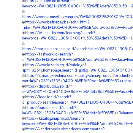
🌐
https://shopee.co.id/search?
keyword=WA+0821+1305+0400++%5B%5BAdefa%5D%5D++Agen
🌐
https://www.carousell.sg/search/WA%200821%201305%
🌐
https://www.befr.ebay.be/sch/i.html?
_nkw=WA+0821+1305+0400+%5B%5BAdefa%5D%5D++Pusat+Pen
🌐
https://ie.linkedin.com/learning/search?
keywords=WA+0821+1305+0400+%5B%5BAdefa%5D%5D++Harg
🌐
https://enarotali.terdekat.or.id/search/label/WA+0821+
🌐
https://fastwork.id/search?
q=WA+0821+1305+0400+%5B%5BAdefa%5D%5D++Jasa+Penga
🌐
https://www.lazada.co.id/catalog/?
spm=a2o4j.homepage.search.d_go&q=WA+0821+1305+0400
🌐
https://it.made-in-china.com/quality-china-product/productS
word=WA+0821+1305+0400+%5B%5BAdefa%5D%5D++Jasa+Ge
🌐
https://distributor.web.id/?
s=WA+0821+1305+0400++%5B%5BAdefa%5D%5D++Pusat+Penjua
🌐
https://toco.id/id/search?
q=product/search&search=WA+0821+1305+0400++%5B%5BAd
🌐
https://padiumkm.id/search?
k=WA+0821+1305+0400++%5B%5BAdefa%5D%5D++Rekanan+E
🌐
https://katalog.inaproc.id/search?
keyword=WA+0821+1305+0400++%5B%5BAdefa%5D%5D++Peng
🌐
https://vendorpedia.ahmadcorp.com/search?