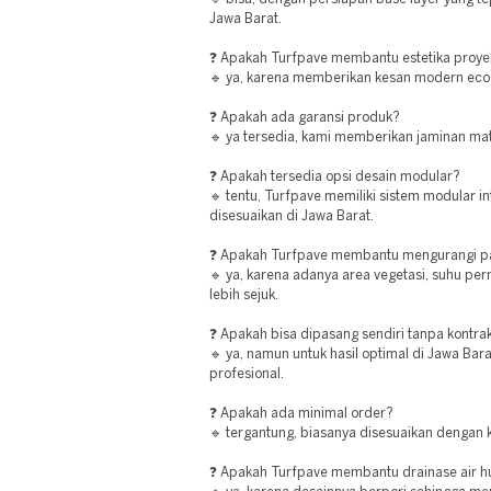
Jawa Barat.
❓ Apakah Turfpave membantu estetika proye
🔹 ya, karena memberikan kesan modern eco-f
❓ Apakah ada garansi produk?
🔹 ya tersedia, kami memberikan jaminan mate
❓ Apakah tersedia opsi desain modular?
🔹 tentu, Turfpave memiliki sistem modular i
disesuaikan di Jawa Barat.
❓ Apakah Turfpave membantu mengurangi 
🔹 ya, karena adanya area vegetasi, suhu pe
lebih sejuk.
❓ Apakah bisa dipasang sendiri tanpa kontra
🔹 ya, namun untuk hasil optimal di Jawa Ba
profesional.
❓ Apakah ada minimal order?
🔹 tergantung, biasanya disesuaikan dengan 
❓ Apakah Turfpave membantu drainase air h