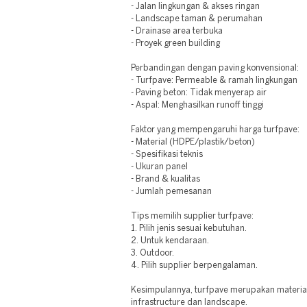
- Jalan lingkungan & akses ringan
- Landscape taman & perumahan
- Drainase area terbuka
- Proyek green building
Perbandingan dengan paving konvensional:
- Turfpave: Permeable & ramah lingkungan
- Paving beton: Tidak menyerap air
- Aspal: Menghasilkan runoff tinggi
Faktor yang mempengaruhi harga turfpave:
- Material (HDPE/plastik/beton)
- Spesifikasi teknis
- Ukuran panel
- Brand & kualitas
- Jumlah pemesanan
Tips memilih supplier turfpave:
1. Pilih jenis sesuai kebutuhan.
2. Untuk kendaraan.
3. Outdoor.
4. Pilih supplier berpengalaman.
Kesimpulannya, turfpave merupakan materia
infrastructure dan landscape.