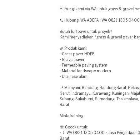
Hubungi kami via WA untuk grass & gravel pav
📞 Hubungi WA ADEFA : WA 0821 1305 0400
Butuh turfpave untuk proyek?
Kami menyediakan *grass & gravel paver berk
🌿 Produk kami:
- Grass paver HDPE
- Gravel paver
- Permeable paving system
- Material landscape modern
- Drainase alami
📍 Melayani: Bandung, Bandung Barat, Bekasi,
Garut, Indramayu, Karawang, Kuningan, Maja
Subang, Sukabumi, Sumedang, Tasikmalaya, 
Barat
Minta katalog
🏗️ Cocok untuk:
- 📱 WA 0821 1305 0400 - Jasa Pengadaan G
Barat