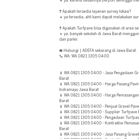
🔹 ya, karena desainnya berpori sehingga me
❓ Apakah tersedia layanan survey lokasi?
🔹 ya tersedia, ahli kami dapat melakukan su
❓ Apakah Turfpave bisa digunakan di area s
🔹 ya, banyak sekolah di Jawa Barat menggun
dan parkir.
☎️ Hubungi | ADEFA sekarang di Jawa Barat.
📞 WA: WA 0821 1305 0400
📱 WA 0821 1305 0400 - Jasa Pengadaan Gra
Barat
📱 WA 0821 1305 0400 - Harga Pasang Pavi
Indramayu Jawa Barat
📱 WA 0821 1305 0400 - Harga Pemasangan
Barat
📱 WA 0821 1305 0400 - Penjual Gravel Pave
📱 WA 0821 1305 0400 - Supplier Turfpave B
📱 WA 0821 1305 0400 - Pengadaan Turfpav
📱 WA 0821 1305 0400 - Kontraktor Pemasa
Barat
📱 WA 0821 1305 0400 - Jasa Pasang Gravel