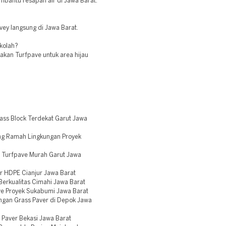
mbantu resapan air di Jawa Barat.
rvey langsung di Jawa Barat.
ekolah?
akan Turfpave untuk area hijau
ss Block Terdekat Garut Jawa
ng Ramah Lingkungan Proyek
 Turfpave Murah Garut Jawa
r HDPE Cianjur Jawa Barat
erkualitas Cimahi Jawa Barat
e Proyek Sukabumi Jawa Barat
ngan Grass Paver di Depok Jawa
 Paver Bekasi Jawa Barat