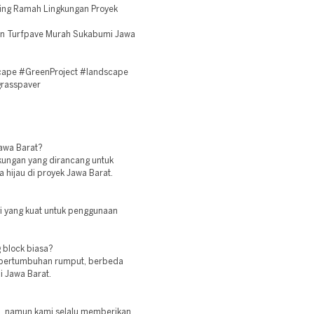
ing Ramah Lingkungan Proyek
an Turfpave Murah Sukabumi Jawa
cape #GreenProject #landscape
grasspaver
Jawa Barat?
gkungan yang dirancang untuk
hijau di proyek Jawa Barat.
i yang kuat untuk penggunaan
 block biasa?
g pertumbuhan rumput, berbeda
i Jawa Barat.
rea, namun kami selalu memberikan