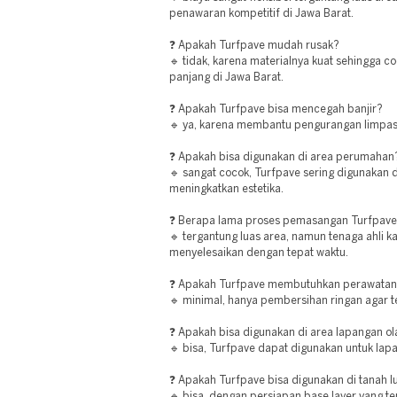
penawaran kompetitif di Jawa Barat.
❓ Apakah Turfpave mudah rusak?
🔹 tidak, karena materialnya kuat sehingga 
panjang di Jawa Barat.
❓ Apakah Turfpave bisa mencegah banjir?
🔹 ya, karena membantu pengurangan limpasa
❓ Apakah bisa digunakan di area perumahan
🔹 sangat cocok, Turfpave sering digunakan di
meningkatkan estetika.
❓ Berapa lama proses pemasangan Turfpav
🔹 tergantung luas area, namun tenaga ahli k
menyelesaikan dengan tepat waktu.
❓ Apakah Turfpave membutuhkan perawatan
🔹 minimal, hanya pembersihan ringan agar te
❓ Apakah bisa digunakan di area lapangan o
🔹 bisa, Turfpave dapat digunakan untuk lapa
❓ Apakah Turfpave bisa digunakan di tanah l
🔹 bisa, dengan persiapan base layer yang te