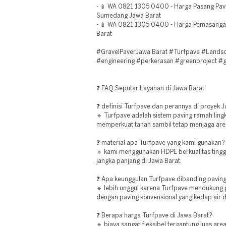
- 📱 WA 0821 1305 0400 - Harga Pasang Pav
Sumedang Jawa Barat
- 📱 WA 0821 1305 0400 - Harga Pemasang
Barat
#GravelPaverJawa Barat #Turfpave #Lands
#engineering #perkerasan #greenproject #
❓ FAQ Seputar Layanan di Jawa Barat
❓ definisi Turfpave dan perannya di proyek 
🔹 Turfpave adalah sistem paving ramah lin
memperkuat tanah sambil tetap menjaga area 
❓ material apa Turfpave yang kami gunakan?
🔹 kami menggunakan HDPE berkualitas tingg
jangka panjang di Jawa Barat.
❓ Apa keunggulan Turfpave dibanding paving
🔹 lebih unggul karena Turfpave mendukun
dengan paving konvensional yang kedap air d
❓ Berapa harga Turfpave di Jawa Barat?
🔹 biaya sangat fleksibel tergantung luas a