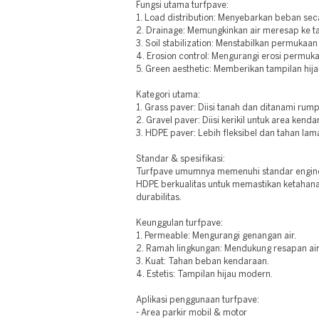
Fungsi utama turfpave:
1. Load distribution: Menyebarkan beban sec
2. Drainage: Memungkinkan air meresap ke t
3. Soil stabilization: Menstabilkan permukaan
4. Erosion control: Mengurangi erosi permuk
5. Green aesthetic: Memberikan tampilan hija
Kategori utama:
1. Grass paver: Diisi tanah dan ditanami rump
2. Gravel paver: Diisi kerikil untuk area kenda
3. HDPE paver: Lebih fleksibel dan tahan lam
Standar & spesifikasi:
Turfpave umumnya memenuhi standar enginee
HDPE berkualitas untuk memastikan ketahanan
durabilitas.
Keunggulan turfpave:
1. Permeable: Mengurangi genangan air.
2. Ramah lingkungan: Mendukung resapan air
3. Kuat: Tahan beban kendaraan.
4. Estetis: Tampilan hijau modern.
Aplikasi penggunaan turfpave:
- Area parkir mobil & motor