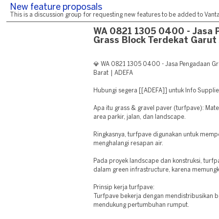
New feature proposals
This is a discussion group for requesting new features to be added to Vantag
WA 0821 1305 0400 - Jasa 
Grass Block Terdekat Garut 
💎 WA 0821 1305 0400 - Jasa Pengadaan Gra
Barat | ADEFA
Hubungi segera [[ADEFA]] untuk Info Suppli
Apa itu grass & gravel paver (turfpave): Mate
area parkir, jalan, dan landscape.
Ringkasnya, turfpave digunakan untuk memp
menghalangi resapan air.
Pada proyek landscape dan konstruksi, turf
dalam green infrastructure, karena memungk
Prinsip kerja turfpave:
Turfpave bekerja dengan mendistribusikan b
mendukung pertumbuhan rumput.