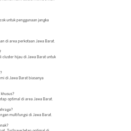
cocok untuk penggunaan jangka
n di area perkotaan Jawa Barat.
?
 cluster hijau di Jawa Barat untuk
e?
ami di Jawa Barat biasanya
 khusus?
tap optimal di area Jawa Barat.
lahraga?
ngan multifungsi di Jawa Barat.
unak?
pat, Turfpave tetap optimal di