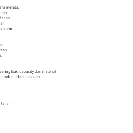
ara merata.
anah.
 tanah.
aan.
u alami.
ut.
raan.
a.
ring load capacity dan material
 beban, stabilitas, dan
 tanah.