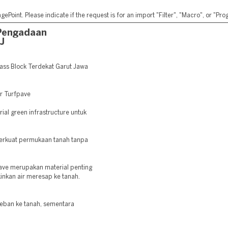
ePoint. Please indicate if the request is for an import "Filter", "Macro", or "P
Pengadaan
J
ss Block Terdekat Garut Jawa
er Turfpave
rial green infrastructure untuk
erkuat permukaan tanah tanpa
pave merupakan material penting
inkan air meresap ke tanah.
eban ke tanah, sementara