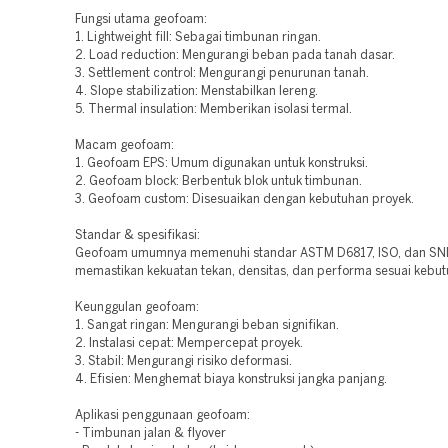
Fungsi utama geofoam:
1. Lightweight fill: Sebagai timbunan ringan.
2. Load reduction: Mengurangi beban pada tanah dasar.
3. Settlement control: Mengurangi penurunan tanah.
4. Slope stabilization: Menstabilkan lereng.
5. Thermal insulation: Memberikan isolasi termal.
Macam geofoam:
1. Geofoam EPS: Umum digunakan untuk konstruksi.
2. Geofoam block: Berbentuk blok untuk timbunan.
3. Geofoam custom: Disesuaikan dengan kebutuhan proyek.
Standar & spesifikasi:
Geofoam umumnya memenuhi standar ASTM D6817, ISO, dan SNI
memastikan kekuatan tekan, densitas, dan performa sesuai kebut
Keunggulan geofoam:
1. Sangat ringan: Mengurangi beban signifikan.
2. Instalasi cepat: Mempercepat proyek.
3. Stabil: Mengurangi risiko deformasi.
4. Efisien: Menghemat biaya konstruksi jangka panjang.
Aplikasi penggunaan geofoam:
- Timbunan jalan & flyover