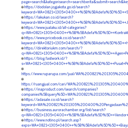
page=search&kategorisearch=searchberita&submit=searc
🌐
https://dodolan.jogjakota.go.id/search?
keyword=WA+0821+1305+0400++%5B%5BAdefa%5D%5D++Suppl
🌐
https://lakukan.co.id/search?
keyword=WA+0821+1305+0400++%5B%5BAdefa%5D%5D++Jasa+
🌐
https://www.jualaku.id/all-categories?
q=WA+0821+1305+0400++%5B%5BAdefa%5D%5D++Kontraktor+
🌐
https://www.pricebook.co.id/search?
keyword=WA+0821+1305+0400++%5B%5BAdefa%5D%5D++Harga
🌐
https://direktoriukm.com/search/?
q=WA+0821+1305+0400++%5B%5BAdefa%5D%5D++Agen+Penjua
🌐
https://blog.fastwork.id/?
s=WA+0821+1305+0400++%5B%5BAdefa%5D%5D++Pusat+Penju
🌐
https://www.ruparupa.com/jual/WA%200821%201305%20
🌐
https://ruangjual.com/cari/WA%200821%201305%2004
🌐
https://inaproduct.com/search/companies?
companies%5Bquery%5D=WA%200821%201305%200400%20P
🌐
https://adasale.co.id/search?
keyword=WA%200821%201305%200400%20Pengadaan%20
🌐
https://business.aurorachamber.org/list/search?
q=WA+0821+1305+0400++%5B%5BAdefa%5D%5D++Vendor+Jual+
🌐
https://www.notino.pl/search.asp?
exps=WA+0821+1305+0400++%5B%5BAdefa%5D%5D++Biaya+Pen