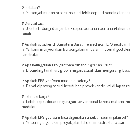
❓ Instalasi?
🔹 Ya, sangat mudah proses instalasi lebih cepat dibanding tanah
❓ Durabilitas?
🔹 Jika terlindungi dengan baik dapat bertahan bertahun-tahun d
tanah.
❓ Apakah supplier di Sumatera Barat menyediakan EPS geofoam 
🔹 Ya, kami menyediakan berpengalaman dalam material geotekn
konstruksi.
❓ Apa keunggulan EPS geofoam dibanding tanah urug?
🔹 Dibanding tanah urug lebih ringan, stabil, dan mengurangi beba
❓ Apakah EPS geofoam mudah dipotong?
🔹 Dapat dipotong sesuai kebutuhan proyek konstruksi di lapanga
❓ Estimasi kerja?
🔹 Lebih cepat dibanding urugan konvensional karena material ri
modular.
❓ Apakah EPS geofoam bisa digunakan untuk timbunan jalan tol?
🔹 Ya, sering digunakan proyek jalan tol dan infrastruktur besar.