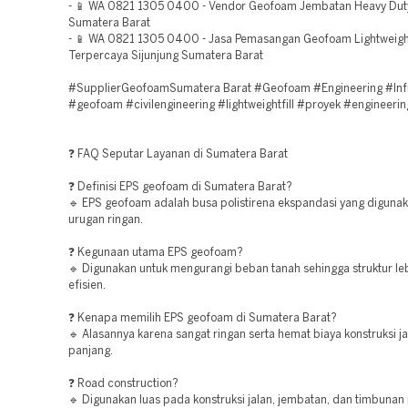
- 📱 WA 0821 1305 0400 - Vendor Geofoam Jembatan Heavy Duty 
Sumatera Barat
- 📱 WA 0821 1305 0400 - Jasa Pemasangan Geofoam Lightweight
Terpercaya Sijunjung Sumatera Barat
#SupplierGeofoamSumatera Barat #Geofoam #Engineering #Infr
#geofoam #civilengineering #lightweightfill #proyek #engineerin
❓ FAQ Seputar Layanan di Sumatera Barat
❓ Definisi EPS geofoam di Sumatera Barat?
🔹 EPS geofoam adalah busa polistirena ekspandasi yang digunak
urugan ringan.
❓ Kegunaan utama EPS geofoam?
🔹 Digunakan untuk mengurangi beban tanah sehingga struktur leb
efisien.
❓ Kenapa memilih EPS geofoam di Sumatera Barat?
🔹 Alasannya karena sangat ringan serta hemat biaya konstruksi j
panjang.
❓ Road construction?
🔹 Digunakan luas pada konstruksi jalan, jembatan, dan timbunan 