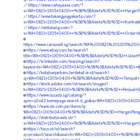
🔗
https://www.cahayaasa.com/?
s=WA+0821+1305+0400++%5B%5BAdefa%5D%5D++Harga+Pasa
🔗
https://www.tukangyogyakarta.com/?
s=WA+0821+1305+0400++%5B%5BAdefa%5D%5D++Kontraktor+P
🔗
https://omtukang.com/?
s=WA+0821+1305+0400++%5B%5BAdefa%5D%5D++Order+Materi
🌐
https://www.carousell.sg/search/WA%200821%201305%2
🌐
https://www.ebay.com.tw/search?
title=WA+0821+1305+0400+%5B%5BAdefa%5D%5D++Jasa+Pen
🌐
https://si.linkedin.com/learning/search?
keywords=WA+0821+1305+0400+%5B%5BAdefa%5D%5D++Biaya
🌐
https://kotabanjarbaru.terdekat.or.id/search?
q=WA+0821+1305+0400+%5B%5BAdefa%5D%5D++Tempat+Jual+
🌐
https://stock.adobe.com/id/search/images?
k=WA+0821+1305+0400+%5B%5BAdefa%5D%5D++Penjual+Geof
🌐
https://www.lazada.sg/catalog/?
spm=a2o42.homepage.search.d_go&q=WA+0821+1305+0400+
🌐
https://www.olx.com.pk/items/q-
WA+0821+1305+0400+%5B%5BAdefa%5D%5D++Harga+Pengada
🌐
https://distributor.web.id/?
s=WA+0821+1305+0400++%5B%5BAdefa%5D%5D++Harga+Geof
🌐
https://toco.id/id/search?
q=product/search&search=WA+0821+1305+0400++%5B%5BAd