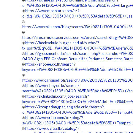
🌐
https://business.lakecountychamber.com/list/search?
q=WA+0821+1305+0400++%5B%5BAdefa%5D%5D++Harga+Pasa
🌐
https://www.monotaro.com/s/?
c=&q=WA+0821+1305+0400++%5B%5BAdefa%5D%5D++Jasa+Mat
🌐
https://www.roku.com/blog/search/WA+0821+1305+0400++
🌐
https://sresa.msresaservices.com/s/event/search&tag=W
🌐
https://hochschule-burgenland.at/suche/?
tx_solr%5Bq%5D=WA+0821+1305+0400++%5B%5BAdefa%5D%5
🌐
https://grossmont.edu/search/search.php?ousearchq=WA-08
0400-Agen-EPS-Geofoam-Berkualitas-Pariaman-Sumatera-Barat
🌐
https://shopee.co.th/search?
keyword=WA+0821+1305+0400++%5B%5BAdefa%5D%5D++Temp
🌐
https://www.carousell.ph/search/WA%200821%201305
🌐
https://www.ebay.co.kr/search?
search=WA+0821+1305+0400+%5B%5BAdefa%5D%5D++Vendor
🌐
https://sk.linkedin.com/jobs/search?
keywords=WA+0821+1305+0400+%5B%5BAdefa%5D%5D++Vend
🌐
https://kotapadangpanjang.ada.or.id/search?
q=WA+0821+1305+0400+%5B%5BAdefa%5D%5D++Tempat+Jual+G
🌐
https://www.sribu.com/id/blog/?
s=WA+0821+1305+0400+%5B%5BAdefa%5D%5D++Tempat+Jual+M
🌐
https://www.daraz.lk/catalog/?