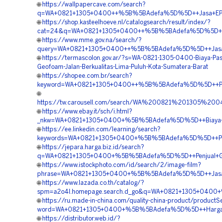
🌐
https://wallpapercave.com/search?
q=WA+0821+1305+0400++%5B%5BAdefa%5D%5D++Jasa+EPS+G
🌐
https://shop.kasteelhoeve.nl/catalogsearch/result/index/?
cat=24&q=WA+0821+1305+0400++%5B%5BAdefa%5D%5D++Har
🌐
https://www.mme.gov.na/search/?
query=WA+0821+1305+0400++%5B%5BAdefa%5D%5D++Jasa+Pe
🌐
https://termascolon.gov.ar/?s=WA-0821-1305-0400-Biaya-Pa
Geofoam-Jalan-Berkualitas-Lima-Puluh-Kota-Sumatera-Barat
🌐
https://shopee.com.br/search?
keyword=WA+0821+1305+0400++%5B%5BAdefa%5D%5D++Penjua
🌐
https://tw.carousell.com/search/WA%200821%201305%
🌐
https://www.ebay.it/sch/i.html?
_nkw=WA+0821+1305+0400+%5B%5BAdefa%5D%5D++Biaya+Pen
🌐
https://ee.linkedin.com/learning/search?
keywords=WA+0821+1305+0400+%5B%5BAdefa%5D%5D++Penjua
🌐
https://jepara.harga.biz.id/search?
q=WA+0821+1305+0400+%5B%5BAdefa%5D%5D++Penjual+Geo
🌐
https://www.istockphoto.com/id/search/2/image-film?
phrase=WA+0821+1305+0400+%5B%5BAdefa%5D%5D++Jasa+G
🌐
https://www.lazada.co.th/catalog/?
spm=a2o4l.homepage.search.d_go&q=WA+0821+1305+0400+%
🌐
https://ru.made-in-china.com/quality-china-product/productS
word=WA+0821+1305+0400+%5B%5BAdefa%5D%5D++Harga+Pe
🌐
https://distributor.web.id/?