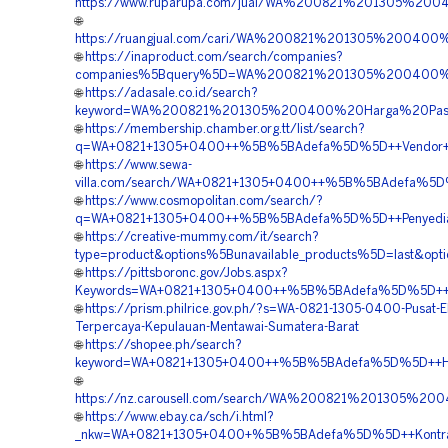
https://www.ruparupa.com/jual/WA%200821%201305%20
🌐
https://ruangjual.com/cari/WA%200821%201305%20040
🌐
https://inaproduct.com/search/companies?
companies%5Bquery%5D=WA%200821%201305%200400%20K
🌐
https://adasale.co.id/search?
keyword=WA%200821%201305%200400%20Harga%20Pasan
🌐
https://membership.chamber.org.tt/list/search?
q=WA+0821+1305+0400++%5B%5BAdefa%5D%5D++Vendor+Peng
🌐
https://www.sewa-
villa.com/search/WA+0821+1305+0400++%5B%5BAdefa%5D%5
🌐
https://www.cosmopolitan.com/search/?
q=WA+0821+1305+0400++%5B%5BAdefa%5D%5D++Penyedia+E
🌐
https://creative-mummy.com/it/search?
type=product&options%5Bunavailable_products%5D=last&
🌐
https://pittsboronc.gov/Jobs.aspx?
Keywords=WA+0821+1305+0400++%5B%5BAdefa%5D%5D++Vend
🌐
https://prism.philrice.gov.ph/?s=WA-0821-1305-0400-Pusat-
Terpercaya-Kepulauan-Mentawai-Sumatera-Barat
🌐
https://shopee.ph/search?
keyword=WA+0821+1305+0400++%5B%5BAdefa%5D%5D++Harg
🌐
https://nz.carousell.com/search/WA%200821%201305
🌐
https://www.ebay.ca/sch/i.html?
_nkw=WA+0821+1305+0400+%5B%5BAdefa%5D%5D++Kontrakto