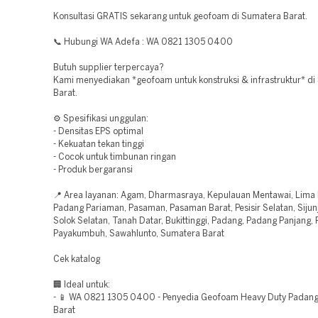
Konsultasi GRATIS sekarang untuk geofoam di Sumatera Barat.
📞 Hubungi WA Adefa : WA 0821 1305 0400
Butuh supplier terpercaya?
Kami menyediakan *geofoam untuk konstruksi & infrastruktur* d
Barat.
⚙️ Spesifikasi unggulan:
- Densitas EPS optimal
- Kekuatan tekan tinggi
- Cocok untuk timbunan ringan
- Produk bergaransi
📍 Area layanan: Agam, Dharmasraya, Kepulauan Mentawai, Lima 
Padang Pariaman, Pasaman, Pasaman Barat, Pesisir Selatan, Sijunj
Solok Selatan, Tanah Datar, Bukittinggi, Padang, Padang Panjang,
Payakumbuh, Sawahlunto, Sumatera Barat
Cek katalog
🏢 Ideal untuk:
- 📱 WA 0821 1305 0400 - Penyedia Geofoam Heavy Duty Padan
Barat