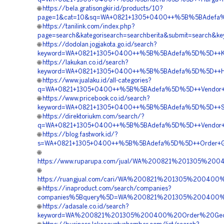
🌐
https://bela.gratisongkir.id/products/10?
page=1&cat=10&sq=WA+0821+1305+0400++%5B%5BAdefa%5D
🌐
https://tanilink.com/index.php?
page=search&kategorisearch=searchberita&submit=sear
🌐
https://dodolan.jogjakota.go.id/search?
keyword=WA+0821+1305+0400++%5B%5BAdefa%5D%5D++Kont
🌐
https://lakukan.co.id/search?
keyword=WA+0821+1305+0400++%5B%5BAdefa%5D%5D++Harg
🌐
https://www.jualaku.id/all-categories?
q=WA+0821+1305+0400++%5B%5BAdefa%5D%5D++Vendor+Geo
🌐
https://www.pricebook.co.id/search?
keyword=WA+0821+1305+0400++%5B%5BAdefa%5D%5D++Suppli
🌐
https://direktoriukm.com/search/?
q=WA+0821+1305+0400++%5B%5BAdefa%5D%5D++Vendor+Jua
🌐
https://blog.fastwork.id/?
s=WA+0821+1305+0400++%5B%5BAdefa%5D%5D++Order+Geof
🌐
https://www.ruparupa.com/jual/WA%200821%201305%2
🌐
https://ruangjual.com/cari/WA%200821%201305%2004
🌐
https://inaproduct.com/search/companies?
companies%5Bquery%5D=WA%200821%201305%200400%2
🌐
https://adasale.co.id/search?
keyword=WA%200821%201305%200400%20Order%20Geof