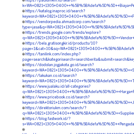
🌐
https://padiumkm.id/search?
k=WA+0821+1305+0400++%5B%5BAdefa%5D%5D++Biaya+Pemas
🌐
https://katalog.inaproc.id/search?
keyword=WA+0821+1305+0400++%5B%5BAdefa%5D%5D++Penju
🌐
https://vendorpedia.ahmadcorp.com/search?
type=jasa&q=WA+0821+1305+0400++%5B%5BAdefa%5D%5D++
🌐
https://trends.google.com/trends/explore?
q=WA+0821+1305+0400++%5B%5BAdefa%5D%5D++Vendor+Jua
🌐
https://bela.gratisongkir.id/products/10?
page=1&cat=10&sq=WA+0821+1305+0400++%5B%5BAdefa%5D
🌐
https://tanilink.com/index.php?
page=search&kategorisearch=searchberita&submit=search
🌐
https://dodolan.jogjakota.go.id/search?
keyword=WA+0821+1305+0400++%5B%5BAdefa%5D%5D++Suppli
🌐
https://lakukan.co.id/search?
keyword=WA+0821+1305+0400++%5B%5BAdefa%5D%5D++Temp
🌐
https://www.jualaku.id/all-categories?
q=WA+0821+1305+0400++%5B%5BAdefa%5D%5D++Harga+Pema
🌐
https://www.pricebook.co.id/search?
keyword=WA+0821+1305+0400++%5B%5BAdefa%5D%5D++Jasa
🌐
https://direktoriukm.com/search/?
q=WA+0821+1305+0400++%5B%5BAdefa%5D%5D++Supplier+Geo
🌐
https://blog.fastwork.id/?
s=WA+0821+1305+0400++%5B%5BAdefa%5D%5D++Pengadaan+
🌐