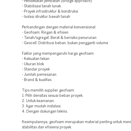
- Pendekatan jembatan (bridge approach)
- Stabilisasi tanah lunak
- Proyek infrastruktur & konstruksi
- Isolasi struktur bawah tanah
Perbandingan dengan material konvensional:
- Geofoam: Ringan & efisien
- Tanah/agregat: Berat & berisiko penurunan
- Geocell: Distribusi beban, bukan pengganti volume
Faktor yang mempengaruhi harga geofoam:
- Kekuatan tekan
- Ukuran blok
- Standar proyek
- Jumlah pemesanan
- Brand & kualitas
Tips memilih supplier geofoam:
1. Pilih densitas sesuai beban proyek.
2. Untuk keamanan.
3. Agar mudah instalasi.
4. Dengan dukungan teknis.
Kesimpulannya, geofoam merupakan material penting untuk men
stabilitas dan efisiensi proyek.