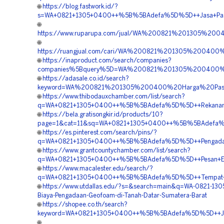
🌐
https://blog.fastwork.id/?
s=WA+0821+1305+0400++%5B%5BAdefa%5D%5D++Jasa+Pasan
🌐
https://www.ruparupa.com/jual/WA%200821%201305%2
🌐
https://ruangjual.com/cari/WA%200821%201305%2004
🌐
https://inaproduct.com/search/companies?
companies%5Bquery%5D=WA%200821%201305%200400%20
🌐
https://adasale.co.id/search?
keyword=WA%200821%201305%200400%20Harga%20Pas
🌐
https://www.thibodauxchamber.com/list/search?
q=WA+0821+1305+0400++%5B%5BAdefa%5D%5D++Rekanan+Mat
🌐
https://bela.gratisongkir.id/products/10?
page=1&cat=11&sq=WA+0821+1305+0400++%5B%5BAdefa%5D%5
🌐
https://es.pinterest.com/search/pins/?
q=WA+0821+1305+0400++%5B%5BAdefa%5D%5D++Pengadaan
🌐
https://www.grantcountychamber.com/list/search?
q=WA+0821+1305+0400++%5B%5BAdefa%5D%5D++Pesan+EPS+G
🌐
https://www.macalester.edu/search/?
q=WA+0821+1305+0400++%5B%5BAdefa%5D%5D++Tempat+Jual
🌐
https://www.utdallas.edu/?s=&search=main&q=WA-0821-13
Biaya-Pengadaan-Geofoam-di-Tanah-Datar-Sumatera-Barat
🌐
https://shopee.co.th/search?
keyword=WA+0821+1305+0400++%5B%5BAdefa%5D%5D++Jasa
🌐