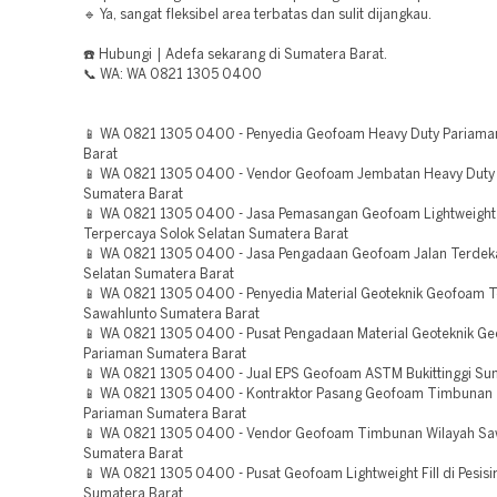
🔹 Ya, sangat fleksibel area terbatas dan sulit dijangkau.
☎️ Hubungi | Adefa sekarang di Sumatera Barat.
📞 WA: WA 0821 1305 0400
📱 WA 0821 1305 0400 - Penyedia Geofoam Heavy Duty Pariama
Barat
📱 WA 0821 1305 0400 - Vendor Geofoam Jembatan Heavy Dut
Sumatera Barat
📱 WA 0821 1305 0400 - Jasa Pemasangan Geofoam Lightweight F
Terpercaya Solok Selatan Sumatera Barat
📱 WA 0821 1305 0400 - Jasa Pengadaan Geofoam Jalan Terdekat
Selatan Sumatera Barat
📱 WA 0821 1305 0400 - Penyedia Material Geoteknik Geofoam 
Sawahlunto Sumatera Barat
📱 WA 0821 1305 0400 - Pusat Pengadaan Material Geoteknik G
Pariaman Sumatera Barat
📱 WA 0821 1305 0400 - Jual EPS Geofoam ASTM Bukittinggi Su
📱 WA 0821 1305 0400 - Kontraktor Pasang Geofoam Timbunan
Pariaman Sumatera Barat
📱 WA 0821 1305 0400 - Vendor Geofoam Timbunan Wilayah Sa
Sumatera Barat
📱 WA 0821 1305 0400 - Pusat Geofoam Lightweight Fill di Pesisi
Sumatera Barat