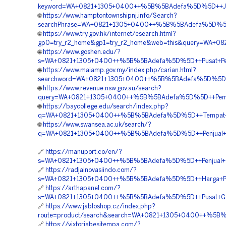
keyword=WA+0821+1305+0400++%5B%5BAdefa%5D%5D++Jual+Ma
🌐
https://www.hamptontownshipnj.info/Search?
searchPhrase=WA+0821+1305+0400++%5B%5BAdefa%5D%5D+
🌐
https://www.try.gov.hk/internet/esearch.html?
gp0=try_r2_home&gp1=try_r2_home&web=this&query=WA+08
🌐
https://www.goshen.edu/?
s=WA+0821+1305+0400++%5B%5BAdefa%5D%5D++Pusat+Penga
🌐
https://www.maiamp.gov.my/index.php/carian.html?
searchword=WA+0821+1305+0400++%5B%5BAdefa%5D%5D++Ag
🌐
https://www.revenue.nsw.gov.au/search?
query=WA+0821+1305+0400++%5B%5BAdefa%5D%5D++Pembor
🌐
https://baycollege.edu/search/index.php?
q=WA+0821+1305+0400++%5B%5BAdefa%5D%5D++Tempat+Jua
🌐
https://www.swansea.ac.uk/search/?
q=WA+0821+1305+0400++%5B%5BAdefa%5D%5D++Penjual+Ge
🔗
https://manuport.co/en/?
s=WA+0821+1305+0400++%5B%5BAdefa%5D%5D++Penjual+Geof
🔗
https://radjainovasiindo.com/?
s=WA+0821+1305+0400++%5B%5BAdefa%5D%5D++Harga+Pasang
🔗
https://arthapanel.com/?
s=WA+0821+1305+0400++%5B%5BAdefa%5D%5D++Pusat+Geofoa
🔗
https://www.jabloshop.cz/index.php?
route=product/search&search=WA+0821+1305+0400++%5B%
🔗
https://vixtoriabesitempa.com/?