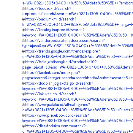
s=WA+0821+1305+0400++%5B%5BAdefa%5D%5D++Pemborong+M
🌐
https://toco.id/id/search?
q=product/search&search=WA+0821+1305+0400++%5B%5BAd
🌐
https://padiumkm.id/search?
k=WA+0821+1305+0400++%5B%5BAdefa%5D%5D++Harga+Pengad
🌐
https://katalog.inaproc.id/search?
keyword=WA+0821+1305+0400++%5B%5BAdefa%5D%5D++Kontr
🌐
https://vendorpedia.ahmadcorp.com/search?
type=jasa&q=WA+0821+1305+0400++%5B%5BAdefa%5D%5D++
🌐
https://trends.google.com/trends/explore?
q=WA+0821+1305+0400++%5B%5BAdefa%5D%5D++Pusat+Pengad
🌐
https://bela.gratisongkir.id/products/10?
page=1&cat=10&sq=WA+0821+1305+0400++%5B%5BAdefa%5D%5
🌐
https://tanilink.com/index.php?
page=search&kategorisearch=searchberita&submit=search
🌐
https://dodolan.jogjakota.go.id/search?
keyword=WA+0821+1305+0400++%5B%5BAdefa%5D%5D++Pusa
🌐
https://lakukan.co.id/search?
keyword=WA+0821+1305+0400++%5B%5BAdefa%5D%5D++Biaya+
🌐
https://www.jualaku.id/all-categories?
q=WA+0821+1305+0400++%5B%5BAdefa%5D%5D++Pusat+Geof
🌐
https://www.pricebook.co.id/search?
keyword=WA+0821+1305+0400++%5B%5BAdefa%5D%5D++Agen
🌐
https://direktoriukm.com/search/?
q=WA+0821+1305+0400++%5B%5BAdefa%5D%5D++Biaya+Pasan