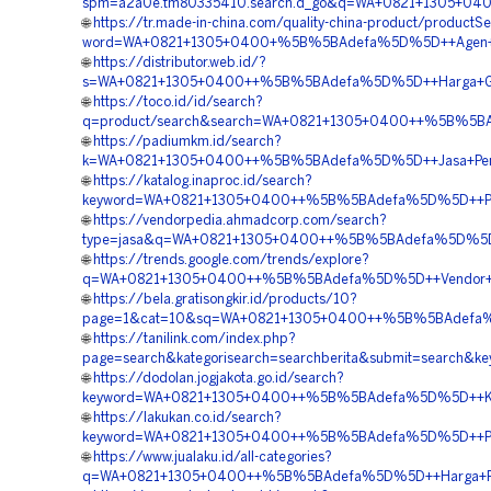
spm=a2a0e.tm80335410.search.d_go&q=WA+0821+1305+0400
🌐
https://tr.made-in-china.com/quality-china-product/productS
word=WA+0821+1305+0400+%5B%5BAdefa%5D%5D++Agen+Geo
🌐
https://distributor.web.id/?
s=WA+0821+1305+0400++%5B%5BAdefa%5D%5D++Harga+Geof
🌐
https://toco.id/id/search?
q=product/search&search=WA+0821+1305+0400++%5B%5BAdef
🌐
https://padiumkm.id/search?
k=WA+0821+1305+0400++%5B%5BAdefa%5D%5D++Jasa+Pemas
🌐
https://katalog.inaproc.id/search?
keyword=WA+0821+1305+0400++%5B%5BAdefa%5D%5D++Peng
🌐
https://vendorpedia.ahmadcorp.com/search?
type=jasa&q=WA+0821+1305+0400++%5B%5BAdefa%5D%5D++Ha
🌐
https://trends.google.com/trends/explore?
q=WA+0821+1305+0400++%5B%5BAdefa%5D%5D++Vendor+Geof
🌐
https://bela.gratisongkir.id/products/10?
page=1&cat=10&sq=WA+0821+1305+0400++%5B%5BAdefa%5D
🌐
https://tanilink.com/index.php?
page=search&kategorisearch=searchberita&submit=search
🌐
https://dodolan.jogjakota.go.id/search?
keyword=WA+0821+1305+0400++%5B%5BAdefa%5D%5D++Kontr
🌐
https://lakukan.co.id/search?
keyword=WA+0821+1305+0400++%5B%5BAdefa%5D%5D++Pembo
🌐
https://www.jualaku.id/all-categories?
q=WA+0821+1305+0400++%5B%5BAdefa%5D%5D++Harga+Pema