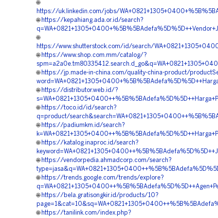
🌐
https://uk.linkedin.com/jobs/WA+0821+1305+0400+%5B%5B
🌐
https://kepahiang.ada.or.id/search?
q=WA+0821+1305+0400+%5B%5BAdefa%5D%5D++Vendor+Jual
🌐
https://www.shutterstock.com/id/search/WA+0821+1305+0
🌐
https://www.shop.com.mm/catalog/?
spm=a2a0e.tm80335412.search.d_go&q=WA+0821+1305+0400
🌐
https://jp.made-in-china.com/quality-china-product/productS
word=WA+0821+1305+0400+%5B%5BAdefa%5D%5D++Harga+Pem
🌐
https://distributor.web.id/?
s=WA+0821+1305+0400++%5B%5BAdefa%5D%5D++Harga+Pema
🌐
https://toco.id/id/search?
q=product/search&search=WA+0821+1305+0400++%5B%5BAd
🌐
https://padiumkm.id/search?
k=WA+0821+1305+0400++%5B%5BAdefa%5D%5D++Harga+Pasan
🌐
https://katalog.inaproc.id/search?
keyword=WA+0821+1305+0400++%5B%5BAdefa%5D%5D++Jasa+M
🌐
https://vendorpedia.ahmadcorp.com/search?
type=jasa&q=WA+0821+1305+0400++%5B%5BAdefa%5D%5D++V
🌐
https://trends.google.com/trends/explore?
q=WA+0821+1305+0400++%5B%5BAdefa%5D%5D++Agen+Penjual
🌐
https://bela.gratisongkir.id/products/10?
page=1&cat=10&sq=WA+0821+1305+0400++%5B%5BAdefa%5D
🌐
https://tanilink.com/index.php?