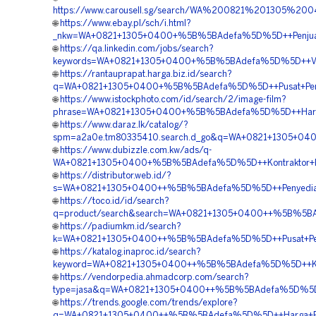
https://www.carousell.sg/search/WA%200821%201305%
🌐
https://www.ebay.pl/sch/i.html?
_nkw=WA+0821+1305+0400+%5B%5BAdefa%5D%5D++Penjual+Ge
🌐
https://qa.linkedin.com/jobs/search?
keywords=WA+0821+1305+0400+%5B%5BAdefa%5D%5D++Vend
🌐
https://rantauprapat.harga.biz.id/search?
q=WA+0821+1305+0400+%5B%5BAdefa%5D%5D++Pusat+Pengad
🌐
https://www.istockphoto.com/id/search/2/image-film?
phrase=WA+0821+1305+0400+%5B%5BAdefa%5D%5D++Harga+
🌐
https://www.daraz.lk/catalog/?
spm=a2a0e.tm80335410.search.d_go&q=WA+0821+1305+040
🌐
https://www.dubizzle.com.kw/ads/q-
WA+0821+1305+0400+%5B%5BAdefa%5D%5D++Kontraktor+Pas
🌐
https://distributor.web.id/?
s=WA+0821+1305+0400++%5B%5BAdefa%5D%5D++Penyedia+G
🌐
https://toco.id/id/search?
q=product/search&search=WA+0821+1305+0400++%5B%5BAde
🌐
https://padiumkm.id/search?
k=WA+0821+1305+0400++%5B%5BAdefa%5D%5D++Pusat+Penga
🌐
https://katalog.inaproc.id/search?
keyword=WA+0821+1305+0400++%5B%5BAdefa%5D%5D++Kontra
🌐
https://vendorpedia.ahmadcorp.com/search?
type=jasa&q=WA+0821+1305+0400++%5B%5BAdefa%5D%5D++
🌐
https://trends.google.com/trends/explore?
q=WA+0821+1305+0400++%5B%5BAdefa%5D%5D++Harga+Pen