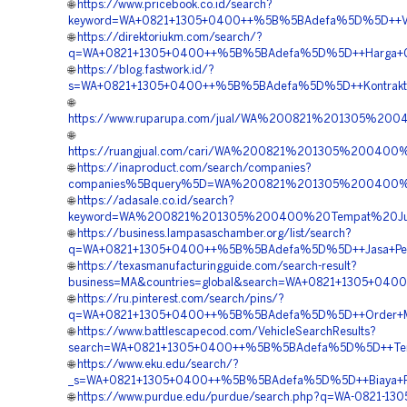
🌐
https://www.pricebook.co.id/search?
keyword=WA+0821+1305+0400++%5B%5BAdefa%5D%5D++Vendor
🌐
https://direktoriukm.com/search/?
q=WA+0821+1305+0400++%5B%5BAdefa%5D%5D++Harga+Geof
🌐
https://blog.fastwork.id/?
s=WA+0821+1305+0400++%5B%5BAdefa%5D%5D++Kontraktor
🌐
https://www.ruparupa.com/jual/WA%200821%201305%20
🌐
https://ruangjual.com/cari/WA%200821%201305%200400
🌐
https://inaproduct.com/search/companies?
companies%5Bquery%5D=WA%200821%201305%200400%20
🌐
https://adasale.co.id/search?
keyword=WA%200821%201305%200400%20Tempat%20Jua
🌐
https://business.lampasaschamber.org/list/search?
q=WA+0821+1305+0400++%5B%5BAdefa%5D%5D++Jasa+Penga
🌐
https://texasmanufacturingguide.com/search-result?
business=MA&countries=global&search=WA+0821+1305+04
🌐
https://ru.pinterest.com/search/pins/?
q=WA+0821+1305+0400++%5B%5BAdefa%5D%5D++Order+Mater
🌐
https://www.battlescapecod.com/VehicleSearchResults?
search=WA+0821+1305+0400++%5B%5BAdefa%5D%5D++Tempat+J
🌐
https://www.eku.edu/search/?
_s=WA+0821+1305+0400++%5B%5BAdefa%5D%5D++Biaya+Pen
🌐
https://www.purdue.edu/purdue/search.php?q=WA-0821-13