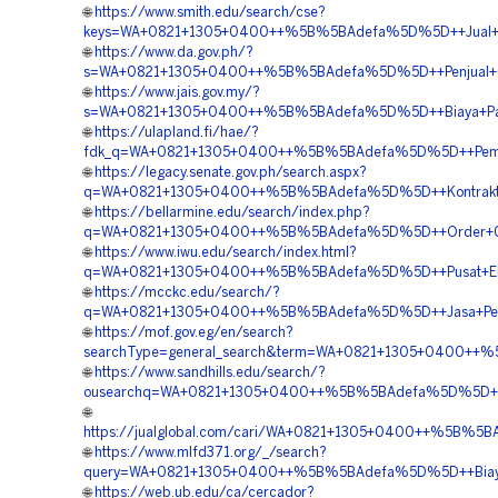
🌐
https://www.smith.edu/search/cse?
keys=WA+0821+1305+0400++%5B%5BAdefa%5D%5D++Jual+Ge
🌐
https://www.da.gov.ph/?
s=WA+0821+1305+0400++%5B%5BAdefa%5D%5D++Penjual+Geo
🌐
https://www.jais.gov.my/?
s=WA+0821+1305+0400++%5B%5BAdefa%5D%5D++Biaya+Pasa
🌐
https://ulapland.fi/hae/?
fdk_q=WA+0821+1305+0400++%5B%5BAdefa%5D%5D++Pemboron
🌐
https://legacy.senate.gov.ph/search.aspx?
q=WA+0821+1305+0400++%5B%5BAdefa%5D%5D++Kontraktor+
🌐
https://bellarmine.edu/search/index.php?
q=WA+0821+1305+0400++%5B%5BAdefa%5D%5D++Order+Geofo
🌐
https://www.iwu.edu/search/index.html?
q=WA+0821+1305+0400++%5B%5BAdefa%5D%5D++Pusat+EPS+Ge
🌐
https://mcckc.edu/search/?
q=WA+0821+1305+0400++%5B%5BAdefa%5D%5D++Jasa+Pemas
🌐
https://mof.gov.eg/en/search?
searchType=general_search&term=WA+0821+1305+0400++
🌐
https://www.sandhills.edu/search/?
ousearchq=WA+0821+1305+0400++%5B%5BAdefa%5D%5D++Sup
🌐
https://jualglobal.com/cari/WA+0821+1305+0400++%5B%5B
🌐
https://www.mlfd371.org/_/search?
query=WA+0821+1305+0400++%5B%5BAdefa%5D%5D++Biaya+P
🌐
https://web.ub.edu/ca/cercador?