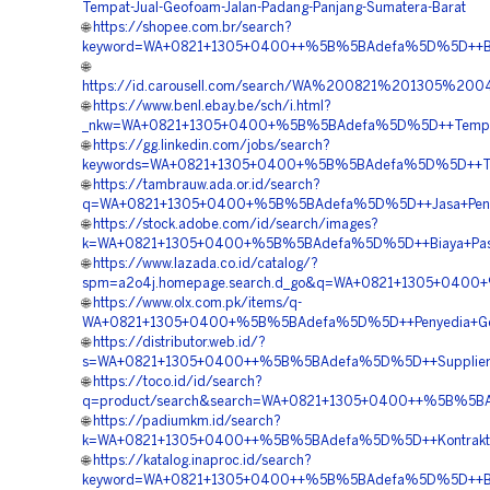
Tempat-Jual-Geofoam-Jalan-Padang-Panjang-Sumatera-Barat
🌐
https://shopee.com.br/search?
keyword=WA+0821+1305+0400++%5B%5BAdefa%5D%5D++Biay
🌐
https://id.carousell.com/search/WA%200821%201305%
🌐
https://www.benl.ebay.be/sch/i.html?
_nkw=WA+0821+1305+0400+%5B%5BAdefa%5D%5D++Tempat+Jua
🌐
https://gg.linkedin.com/jobs/search?
keywords=WA+0821+1305+0400+%5B%5BAdefa%5D%5D++Tempa
🌐
https://tambrauw.ada.or.id/search?
q=WA+0821+1305+0400+%5B%5BAdefa%5D%5D++Jasa+Pengadaa
🌐
https://stock.adobe.com/id/search/images?
k=WA+0821+1305+0400+%5B%5BAdefa%5D%5D++Biaya+Pasang
🌐
https://www.lazada.co.id/catalog/?
spm=a2o4j.homepage.search.d_go&q=WA+0821+1305+0400+%
🌐
https://www.olx.com.pk/items/q-
WA+0821+1305+0400+%5B%5BAdefa%5D%5D++Penyedia+Geof
🌐
https://distributor.web.id/?
s=WA+0821+1305+0400++%5B%5BAdefa%5D%5D++Supplier+Geo
🌐
https://toco.id/id/search?
q=product/search&search=WA+0821+1305+0400++%5B%5BAd
🌐
https://padiumkm.id/search?
k=WA+0821+1305+0400++%5B%5BAdefa%5D%5D++Kontraktor+Pa
🌐
https://katalog.inaproc.id/search?
keyword=WA+0821+1305+0400++%5B%5BAdefa%5D%5D++Biaya