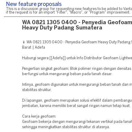
New feature proposals
This is a discussion group for requesting new features to be added to Vanta
if the request is for an import "Filter", "Macro", or "Program" improvement.
WA 0821 1305 0400 - Penyedia Geofoa
Heavy Duty Padang Sumatera
📱 WA 0821 1305 0400 - Penyedia Geofoam Heavy Duty Padang
Barat | Adefa
Hubungi segera [[Adefa]] untuk Info Distributor Geofoam Lightwei
Pengertian singkat geofoam: Blok polimer ringan dengan densitas
berfungsi untuk mengurangi beban pada tanah dasar.
Intinya, geofoam digunakan untuk mengurangi beban tanah dan 
stabilitas struktur.
Di lapangan, geofoam merupakan solusi efektif dalam pembangu
jembatan, karena memiliki berat sangat ringan namun tetap kuat.
Cara kerja geofoam:
Geofoam bekerja dengan mengurangi tekanan vertikal pada tanah
sehingga meningkatkan stabilitas struktur di atasnya.