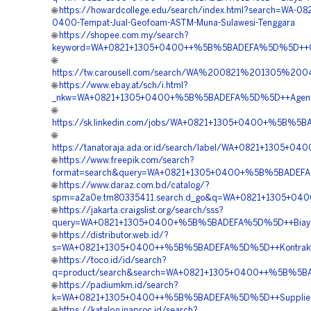
🌐
https://howardcollege.edu/search/index.html?search=WA-08
0400-Tempat-Jual-Geofoam-ASTM-Muna-Sulawesi-Tenggara
🌐
https://shopee.com.my/search?
keyword=WA+0821+1305+0400++%5B%5BADEFA%5D%5D++Ord
🌐
https://tw.carousell.com/search/WA%200821%201305%
🌐
https://www.ebay.at/sch/i.html?
_nkw=WA+0821+1305+0400+%5B%5BADEFA%5D%5D++Agen+Geo
🌐
https://sk.linkedin.com/jobs/WA+0821+1305+0400+%5B%5B
🌐
https://tanatoraja.ada.or.id/search/label/WA+0821+130
🌐
https://www.freepik.com/search?
format=search&query=WA+0821+1305+0400+%5B%5BADEFA%5
🌐
https://www.daraz.com.bd/catalog/?
spm=a2a0e.tm80335411.search.d_go&q=WA+0821+1305+04
🌐
https://jakarta.craigslist.org/search/sss?
query=WA+0821+1305+0400+%5B%5BADEFA%5D%5D++Biaya+P
🌐
https://distributor.web.id/?
s=WA+0821+1305+0400++%5B%5BADEFA%5D%5D++Kontraktor+
🌐
https://toco.id/id/search?
q=product/search&search=WA+0821+1305+0400++%5B%5BAD
🌐
https://padiumkm.id/search?
k=WA+0821+1305+0400++%5B%5BADEFA%5D%5D++Supplier+Mat
🌐
https://katalog.inaproc.id/search?