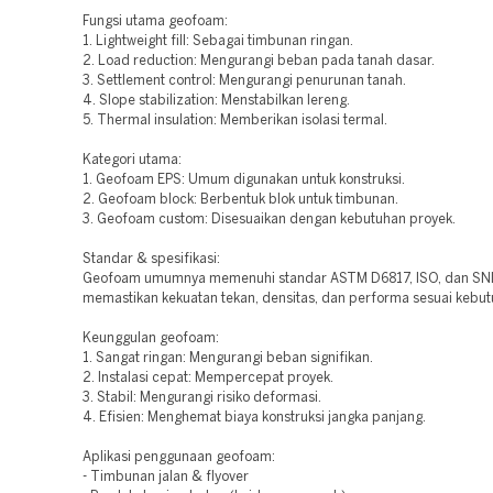
Fungsi utama geofoam:
1. Lightweight fill: Sebagai timbunan ringan.
2. Load reduction: Mengurangi beban pada tanah dasar.
3. Settlement control: Mengurangi penurunan tanah.
4. Slope stabilization: Menstabilkan lereng.
5. Thermal insulation: Memberikan isolasi termal.
Kategori utama:
1. Geofoam EPS: Umum digunakan untuk konstruksi.
2. Geofoam block: Berbentuk blok untuk timbunan.
3. Geofoam custom: Disesuaikan dengan kebutuhan proyek.
Standar & spesifikasi:
Geofoam umumnya memenuhi standar ASTM D6817, ISO, dan SNI
memastikan kekuatan tekan, densitas, dan performa sesuai kebut
Keunggulan geofoam:
1. Sangat ringan: Mengurangi beban signifikan.
2. Instalasi cepat: Mempercepat proyek.
3. Stabil: Mengurangi risiko deformasi.
4. Efisien: Menghemat biaya konstruksi jangka panjang.
Aplikasi penggunaan geofoam:
- Timbunan jalan & flyover