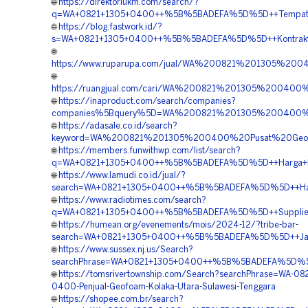
🌐
https://direktoriukm.com/search/?
q=WA+0821+1305+0400++%5B%5BADEFA%5D%5D++Tempat+Jua
🌐
https://blog.fastwork.id/?
s=WA+0821+1305+0400++%5B%5BADEFA%5D%5D++Kontraktor+
🌐
https://www.ruparupa.com/jual/WA%200821%201305%20
🌐
https://ruangjual.com/cari/WA%200821%201305%2004
🌐
https://inaproduct.com/search/companies?
companies%5Bquery%5D=WA%200821%201305%200400%2
🌐
https://adasale.co.id/search?
keyword=WA%200821%201305%200400%20Pusat%20Geofoa
🌐
https://members.funwithwp.com/list/search?
q=WA+0821+1305+0400++%5B%5BADEFA%5D%5D++Harga+Pema
🌐
https://www.lamudi.co.id/jual/?
search=WA+0821+1305+0400++%5B%5BADEFA%5D%5D++Harga+
🌐
https://www.radiotimes.com/search?
q=WA+0821+1305+0400++%5B%5BADEFA%5D%5D++Supplier+Ge
🌐
https://humean.org/evenements/mois/2024-12/?tribe-bar-
search=WA+0821+1305+0400++%5B%5BADEFA%5D%5D++Jasa+
🌐
https://www.sussex.nj.us/Search?
searchPhrase=WA+0821+1305+0400++%5B%5BADEFA%5D%5D++B
🌐
https://tomsrivertownship.com/Search?searchPhrase=WA-082
0400-Penjual-Geofoam-Kolaka-Utara-Sulawesi-Tenggara
🌐
https://shopee.com.br/search?