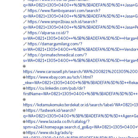
q=WA+0821+1305+0400++%5B%5BADEFA%5D%5D++Jasa+Geofoa
🔗
https://www.flamboyanasri.com/search?
q=WA+0821+1305+0400++%5B%5BADEFA%5D%5D++Jasa+Geofoa
🔗
https://www.smpn1biau.sch.id/search?
q=WA+0821+1305+0400++%5B%5BADEFA%5D%5D++Jasa+Pemas
🔗
https://alparsa.co.id/?
s=WA+0821+1305+0400++%5B%5BADEFA%5D%5D++Harga+Pem
🔗
https://damargumilang.com/?
s=WA+0821+1305+0400++%5B%5BADEFA%5D%5D++Vendor+Jua
🔗
https://primatechmedical.com/?
s=WA+0821+1305+0400++%5B%5BADEFA%5D%5D++Harga+Materi
🌐
https://www.carousell.ph/search/WA%200821%201305%
🌐
https://www.ebay.com.au/sch/i.html?
_nkw=WA+0821+1305+0400+%5B%5BADEFA%5D%5D++Rekanan+Ma
🌐
https://cu.linkedin.com/pub/dir?
firstName=WA+0821+1305+0400+%5B%5BADEFA%5D%5D++Biay
🌐
https://kotamukomuko.terdekat.or.id/search/label/WA+08
🌐
https://fastwork.id/search?
q=WA+0821+1305+0400+%5B%5BADEFA%5D%5D++Agen+Geofoam
🌐
https://www.lazada.co.th/catalog/?
spm=a2o4l.homepage.search.d_go&q=WA+0821+1305+0400+%
🌐
https://www.olx.bg/ads/q-