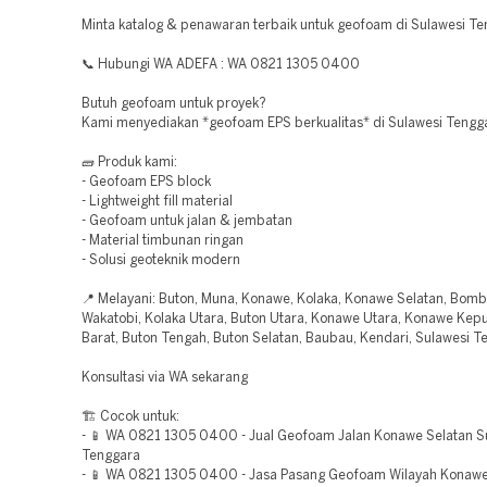
Minta katalog & penawaran terbaik untuk geofoam di Sulawesi Te
📞 Hubungi WA ADEFA : WA 0821 1305 0400
Butuh geofoam untuk proyek?
Kami menyediakan *geofoam EPS berkualitas* di Sulawesi Tengg
🧱 Produk kami:
- Geofoam EPS block
- Lightweight fill material
- Geofoam untuk jalan & jembatan
- Material timbunan ringan
- Solusi geoteknik modern
📍 Melayani: Buton, Muna, Konawe, Kolaka, Konawe Selatan, Bomb
Wakatobi, Kolaka Utara, Buton Utara, Konawe Utara, Konawe Kep
Barat, Buton Tengah, Buton Selatan, Baubau, Kendari, Sulawesi T
Konsultasi via WA sekarang
🏗️ Cocok untuk:
- 📱 WA 0821 1305 0400 - Jual Geofoam Jalan Konawe Selatan S
Tenggara
- 📱 WA 0821 1305 0400 - Jasa Pasang Geofoam Wilayah Konaw