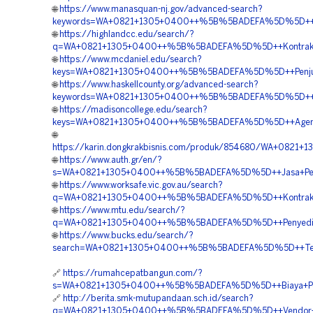
🌐
https://www.manasquan-nj.gov/advanced-search?
keywords=WA+0821+1305+0400++%5B%5BADEFA%5D%5D++Pus
🌐
https://highlandcc.edu/search/?
q=WA+0821+1305+0400++%5B%5BADEFA%5D%5D++Kontraktor
🌐
https://www.mcdaniel.edu/search?
keys=WA+0821+1305+0400++%5B%5BADEFA%5D%5D++Penjual+G
🌐
https://www.haskellcounty.org/advanced-search?
keywords=WA+0821+1305+0400++%5B%5BADEFA%5D%5D++Biay
🌐
https://madisoncollege.edu/search?
keys=WA+0821+1305+0400++%5B%5BADEFA%5D%5D++Agen+Mate
🌐
https://karin.dongkrakbisnis.com/produk/854680/WA+082
🌐
https://www.auth.gr/en/?
s=WA+0821+1305+0400++%5B%5BADEFA%5D%5D++Jasa+Pemasan
🌐
https://www.worksafe.vic.gov.au/search?
q=WA+0821+1305+0400++%5B%5BADEFA%5D%5D++Kontraktor+P
🌐
https://www.mtu.edu/search/?
q=WA+0821+1305+0400++%5B%5BADEFA%5D%5D++Penyedia+Geo
🌐
https://www.bucks.edu/search/?
search=WA+0821+1305+0400++%5B%5BADEFA%5D%5D++Tempa
🔗
https://rumahcepatbangun.com/?
s=WA+0821+1305+0400++%5B%5BADEFA%5D%5D++Biaya+Pemasa
🔗
http://berita.smk-mutupandaan.sch.id/search?
q=WA+0821+1305+0400++%5B%5BADEFA%5D%5D++Vendor+Penga