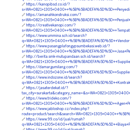
🔗
https://kanopibsd.co.id/?
s=WA+0821+1305+0400++%5B%5BADEFA%5D%5D++Penyedia+G
🔗
https://amanahkonstruksi.com/?
s=WA+0821+1305+0400++%5B%5BADEFA%5D%5D++Penjual+EPS
🔗
https://creativekanopi.com/?
s=WA+0821+1305+0400++%5B%5BADEFA%5D%5D++Tempat+Jual
🔗
https://www.ummina.sch.id/search?
q=WA+0821+1305+0400++%5B%5BADEFA%5D%5D++Vendor+Peng
🔗
https://www.pasangplafongypsumbekasi.web.id/?
s=WA+0821+1305+0400++%5B%5BADEFA%5D%5D++Jasa+Pengada
🔗
http://berita.smk-mutupandaan.sch.id/search?
q=WA+0821+1305+0400++%5B%5BADEFA%5D%5D++Supplier+E
🔗
https://damargumilang.com/?
s=WA+0821+1305+0400++%5B%5BADEFA%5D%5D++Supplier+Mat
🔗
https://www.indozone.id/search?
q=WA+0821+1305+0400++%5B%5BADEFA%5D%5D++Kontraktor+
🔗
https://jasaterdekat.id/?
tax_city=surakarta&category_name=&s=WA+0821+1305+0400
🔗
https://www.trideko.com/?
s=WA+0821+1305+0400++%5B%5BADEFA%5D%5D++Agen+Penju
🔗
https://www.jabloshop.cz/index.php?
route=product/search&search=WA+0821+1305+0400++%5B%
🔗
https://www.99.co/id/jual/rumah?
q=WA+0821+1305+0400++%5B%5BADEFA%5D%5D++Biaya+Pasan
🔗
https://www.99.co/id/jual/rumah?