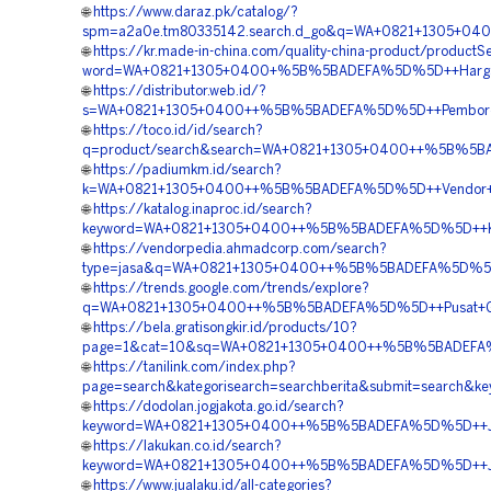
🌐
https://www.daraz.pk/catalog/?
spm=a2a0e.tm80335142.search.d_go&q=WA+0821+1305+04
🌐
https://kr.made-in-china.com/quality-china-product/productS
word=WA+0821+1305+0400+%5B%5BADEFA%5D%5D++Harga+Pas
🌐
https://distributor.web.id/?
s=WA+0821+1305+0400++%5B%5BADEFA%5D%5D++Pemborong+G
🌐
https://toco.id/id/search?
q=product/search&search=WA+0821+1305+0400++%5B%5BAD
🌐
https://padiumkm.id/search?
k=WA+0821+1305+0400++%5B%5BADEFA%5D%5D++Vendor+Geo
🌐
https://katalog.inaproc.id/search?
keyword=WA+0821+1305+0400++%5B%5BADEFA%5D%5D++Kont
🌐
https://vendorpedia.ahmadcorp.com/search?
type=jasa&q=WA+0821+1305+0400++%5B%5BADEFA%5D%5D++Ve
🌐
https://trends.google.com/trends/explore?
q=WA+0821+1305+0400++%5B%5BADEFA%5D%5D++Pusat+Geo
🌐
https://bela.gratisongkir.id/products/10?
page=1&cat=10&sq=WA+0821+1305+0400++%5B%5BADEFA%5
🌐
https://tanilink.com/index.php?
page=search&kategorisearch=searchberita&submit=search
🌐
https://dodolan.jogjakota.go.id/search?
keyword=WA+0821+1305+0400++%5B%5BADEFA%5D%5D++Jasa
🌐
https://lakukan.co.id/search?
keyword=WA+0821+1305+0400++%5B%5BADEFA%5D%5D++Jasa+P
🌐
https://www.jualaku.id/all-categories?