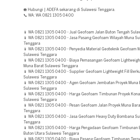
☎️ Hubungi | ADEFA sekarang di Sulawesi Tenggara.
📞 WA: WA 0821 1305 0400
📱 WA 0821 1305 0400 - Jual Geofoam Jalan Buton Tengah Sula
📱 WA 0821 1305 0400 - Jasa Pasang Geofoam Wilayah Muna Su
Tenggara
📱 WA 0821 1305 0400 - Penyedia Material Geoteknik Geofoam 
Sulawesi Tenggara
📱 WA 0821 1305 0400 - Biaya Pemasangan Geofoam Lightweight 
Muna Barat Sulawesi Tenggara
📱 WA 0821 1305 0400 - Supplier Geofoam Lightweight Fill Berku
Sulawesi Tenggara
📱 WA 0821 1305 0400 - Agen Geofoam Jembatan Proyek Muna 
Sulawesi Tenggara
📱 WA 0821 1305 0400 - Harga Geofoam Timbunan Proyek Kona
Sulawesi Tenggara
📱 WA 0821 1305 0400 - Pesan Geofoam Jalan Proyek Muna Bara
Tenggara
📱 WA 0821 1305 0400 - Jasa Geofoam Heavy Duty Bombana Su
Tenggara
📱 WA 0821 1305 0400 - Harga Pengadaan Geofoam Timbunan B
Buton Utara Sulawesi Tenggara
📱 WA 0821 1305 0400 - Biaya Pasang Geofoam Timbunan Terpe