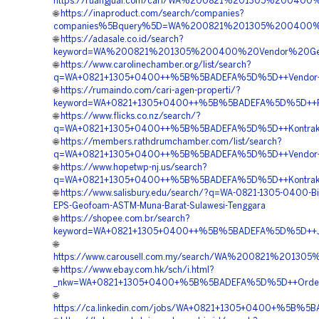
https://ruangjual.com/cari/WA%200821%201305%20040
🌐
https://inaproduct.com/search/companies?
companies%5Bquery%5D=WA%200821%201305%200400%20
🌐
https://adasale.co.id/search?
keyword=WA%200821%201305%200400%20Vendor%20Geofo
🌐
https://www.carolinechamber.org/list/search?
q=WA+0821+1305+0400++%5B%5BADEFA%5D%5D++Vendor+Geofo
🌐
https://rumaindo.com/cari-agen-properti/?
keyword=WA+0821+1305+0400++%5B%5BADEFA%5D%5D++Pusa
🌐
https://www.flicks.co.nz/search/?
q=WA+0821+1305+0400++%5B%5BADEFA%5D%5D++Kontraktor
🌐
https://members.rathdrumchamber.com/list/search?
q=WA+0821+1305+0400++%5B%5BADEFA%5D%5D++Vendor+Jual+
🌐
https://www.hopetwp-nj.us/search?
q=WA+0821+1305+0400++%5B%5BADEFA%5D%5D++Kontraktor+
🌐
https://www.salisbury.edu/search/?q=WA-0821-1305-0400-Bi
EPS-Geofoam-ASTM-Muna-Barat-Sulawesi-Tenggara
🌐
https://shopee.com.br/search?
keyword=WA+0821+1305+0400++%5B%5BADEFA%5D%5D++Jasa+
🌐
https://www.carousell.com.my/search/WA%200821%201
🌐
https://www.ebay.com.hk/sch/i.html?
_nkw=WA+0821+1305+0400+%5B%5BADEFA%5D%5D++Order+Geo
🌐
https://ca.linkedin.com/jobs/WA+0821+1305+0400+%5B%5