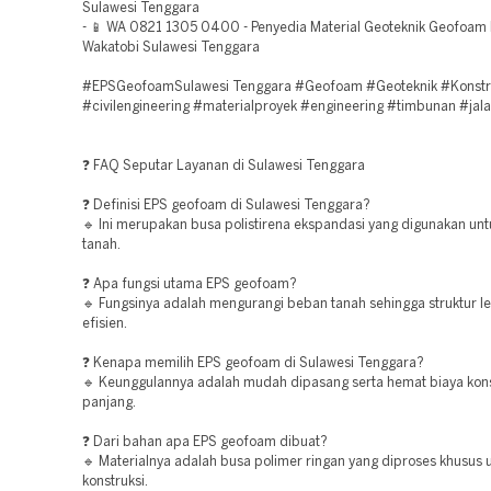
Sulawesi Tenggara
- 📱 WA 0821 1305 0400 - Penyedia Material Geoteknik Geofoam
Wakatobi Sulawesi Tenggara
#EPSGeofoamSulawesi Tenggara #Geofoam #Geoteknik #Konstr
#civilengineering #materialproyek #engineering #timbunan #jal
❓ FAQ Seputar Layanan di Sulawesi Tenggara
❓ Definisi EPS geofoam di Sulawesi Tenggara?
🔹 Ini merupakan busa polistirena ekspandasi yang digunakan untu
tanah.
❓ Apa fungsi utama EPS geofoam?
🔹 Fungsinya adalah mengurangi beban tanah sehingga struktur le
efisien.
❓ Kenapa memilih EPS geofoam di Sulawesi Tenggara?
🔹 Keunggulannya adalah mudah dipasang serta hemat biaya kons
panjang.
❓ Dari bahan apa EPS geofoam dibuat?
🔹 Materialnya adalah busa polimer ringan yang diproses khusus 
konstruksi.