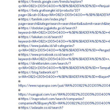
🌐
https://trends.google.com/trends/explore?
q=WA+0821+1305+0400++%5B%5BADEFA%5D%5D++Penjual+Geo
🌐
https://bela.gratisongkir.id/products/10?
page=1&cat=10&sq=WA+0821+1305+0400++%5B%5BADEFA%5D
🌐
https://tanilink.com/index.php?
page=search&kategorisearch=searchberita&submit=searc
🌐
https://dodolan.jogjakota.go.id/search?
keyword=WA+0821+1305+0400++%5B%5BADEFA%5D%5D++Biay
🌐
https://lakukan.co.id/search?
keyword=WA+0821+1305+0400++%5B%5BADEFA%5D%5D++Biay
🌐
https://www.jualaku.id/all-categories?
q=WA+0821+1305+0400++%5B%5BADEFA%5D%5D++Pengadaan+
🌐
https://www.pricebook.co.id/search?
keyword=WA+0821+1305+0400++%5B%5BADEFA%5D%5D++Jasa
🌐
https://direktoriukm.com/search/?
q=WA+0821+1305+0400++%5B%5BADEFA%5D%5D++Tempat+Jual
🌐
https://blog.fastwork.id/?
s=WA+0821+1305+0400++%5B%5BADEFA%5D%5D++Biaya+Peng
🌐
https://www.ruparupa.com/jual/WA%200821%201305%20
🌐
https://ruangjual.com/cari/WA%200821%201305%20040
🌐
https://inaproduct.com/search/companies?
companies%5Bquery%5D=WA%200821%201305%200400%2
🌐
https://adasale.co.id/search?