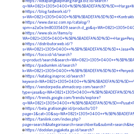
🌐
https://kotapangkalpinang.harga.biz.id/search?
q=WA+0821+1305+0400+%5B%5BADEFA%5D%5D++Harga+Mater
🌐
https://blog.fastwork.id/?
s=WA+0821+1305+0400+%5B%5BADEFA%5D%5D++Kontraktor+
🌐
https://www.daraz.com.np/catalog/?
spm=a2a0e.tm80335409.search.d_go&q=WA+0821+1305+040
🌐
https://www.olx.in/items/q-
WA+0821+1305+0400+%5B%5BADEFA%5D%5D++Harga+Pengad
🌐
https://distributor.web.id/?
s=WA+0821+1305+0400++%5B%5BADEFA%5D%5D++Jasa+Pengad
🌐
https://toco.id/id/search?
q=product/search&search=WA+0821+1305+0400++%5B%5BA
🌐
https://padiumkm.id/search?
k=WA+0821+1305+0400++%5B%5BADEFA%5D%5D++Penyedia+E
🌐
https://katalog.inaproc.id/search?
keyword=WA+0821+1305+0400++%5B%5BADEFA%5D%5D++Ven
🌐
https://vendorpedia.ahmadcorp.com/search?
type=jasa&q=WA+0821+1305+0400++%5B%5BADEFA%5D%5D++
🌐
https://trends.google.com/trends/explore?
q=WA+0821+1305+0400++%5B%5BADEFA%5D%5D++Pusat+Peng
🌐
https://bela.gratisongkir.id/products/10?
page=1&cat=10&sq=WA+0821+1305+0400++%5B%5BADEFA%5D
🌐
https://tanilink.com/index.php?
page=search&kategorisearch=searchberita&submit=searc
🌐
https://dodolan.jogjakota.go.id/search?