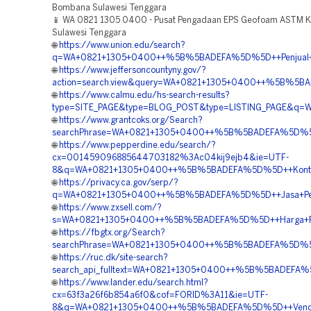
Bombana Sulawesi Tenggara
📱 WA 0821 1305 0400 - Pusat Pengadaan EPS Geofoam ASTM 
Sulawesi Tenggara
🌐
https://www.union.edu/search?
q=WA+0821+1305+0400++%5B%5BADEFA%5D%5D++Penjual+Ge
🌐
https://www.jeffersoncountyny.gov/?
action=search.view&query=WA+0821+1305+0400++%5B%5BA
🌐
https://www.calmu.edu/hs-search-results?
type=SITE_PAGE&type=BLOG_POST&type=LISTING_PAGE&q=W
🌐
https://www.grantcoks.org/Search?
searchPhrase=WA+0821+1305+0400++%5B%5BADEFA%5D%5D+
🌐
https://www.pepperdine.edu/search/?
cx=001459096885644703182%3Ac04kij9ejb4&ie=UTF-
8&q=WA+0821+1305+0400++%5B%5BADEFA%5D%5D++Kontrakt
🌐
https://privacy.ca.gov/serp/?
q=WA+0821+1305+0400++%5B%5BADEFA%5D%5D++Jasa+Pemas
🌐
https://www.zxsell.com/?
s=WA+0821+1305+0400++%5B%5BADEFA%5D%5D++Harga+Pema
🌐
https://fbgtx.org/Search?
searchPhrase=WA+0821+1305+0400++%5B%5BADEFA%5D%5D++K
🌐
https://ruc.dk/site-search?
search_api_fulltext=WA+0821+1305+0400++%5B%5BADEFA%5D
🌐
https://www.lander.edu/search.html?
cx=63f3a26f6b854a6f0&cof=FORID%3A11&ie=UTF-
8&q=WA+0821+1305+0400++%5B%5BADEFA%5D%5D++Vendor+Jua