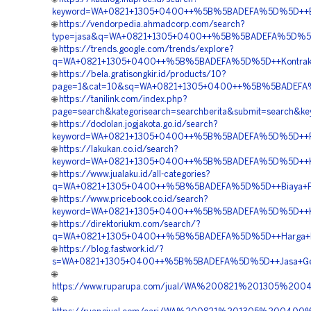
keyword=WA+0821+1305+0400++%5B%5BADEFA%5D%5D++Biay
🌐
https://vendorpedia.ahmadcorp.com/search?
type=jasa&q=WA+0821+1305+0400++%5B%5BADEFA%5D%5D++Bi
🌐
https://trends.google.com/trends/explore?
q=WA+0821+1305+0400++%5B%5BADEFA%5D%5D++Kontraktor+P
🌐
https://bela.gratisongkir.id/products/10?
page=1&cat=10&sq=WA+0821+1305+0400++%5B%5BADEFA%5
🌐
https://tanilink.com/index.php?
page=search&kategorisearch=searchberita&submit=searc
🌐
https://dodolan.jogjakota.go.id/search?
keyword=WA+0821+1305+0400++%5B%5BADEFA%5D%5D++Peng
🌐
https://lakukan.co.id/search?
keyword=WA+0821+1305+0400++%5B%5BADEFA%5D%5D++Kontra
🌐
https://www.jualaku.id/all-categories?
q=WA+0821+1305+0400++%5B%5BADEFA%5D%5D++Biaya+Pema
🌐
https://www.pricebook.co.id/search?
keyword=WA+0821+1305+0400++%5B%5BADEFA%5D%5D++Kontr
🌐
https://direktoriukm.com/search/?
q=WA+0821+1305+0400++%5B%5BADEFA%5D%5D++Harga+Pemas
🌐
https://blog.fastwork.id/?
s=WA+0821+1305+0400++%5B%5BADEFA%5D%5D++Jasa+Geofo
🌐
https://www.ruparupa.com/jual/WA%200821%201305%2
🌐