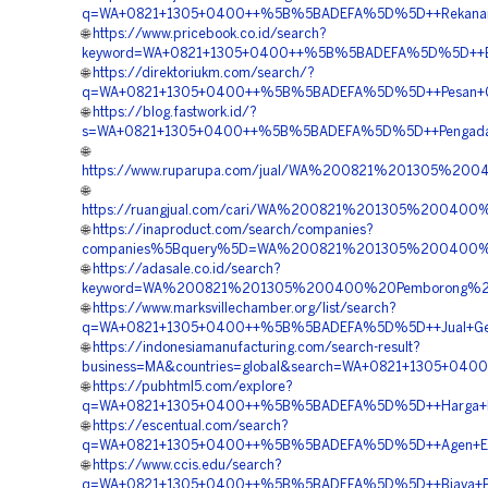
q=WA+0821+1305+0400++%5B%5BADEFA%5D%5D++Rekanan+G
🌐
https://www.pricebook.co.id/search?
keyword=WA+0821+1305+0400++%5B%5BADEFA%5D%5D++Biay
🌐
https://direktoriukm.com/search/?
q=WA+0821+1305+0400++%5B%5BADEFA%5D%5D++Pesan+Geo
🌐
https://blog.fastwork.id/?
s=WA+0821+1305+0400++%5B%5BADEFA%5D%5D++Pengadaan
🌐
https://www.ruparupa.com/jual/WA%200821%201305%2
🌐
https://ruangjual.com/cari/WA%200821%201305%200400
🌐
https://inaproduct.com/search/companies?
companies%5Bquery%5D=WA%200821%201305%200400%2
🌐
https://adasale.co.id/search?
keyword=WA%200821%201305%200400%20Pemborong%20
🌐
https://www.marksvillechamber.org/list/search?
q=WA+0821+1305+0400++%5B%5BADEFA%5D%5D++Jual+Geof
🌐
https://indonesiamanufacturing.com/search-result?
business=MA&countries=global&search=WA+0821+1305+04
🌐
https://pubhtml5.com/explore?
q=WA+0821+1305+0400++%5B%5BADEFA%5D%5D++Harga+Mater
🌐
https://escentual.com/search?
q=WA+0821+1305+0400++%5B%5BADEFA%5D%5D++Agen+EPS+
🌐
https://www.ccis.edu/search?
q=WA+0821+1305+0400++%5B%5BADEFA%5D%5D++Biaya+Pasa