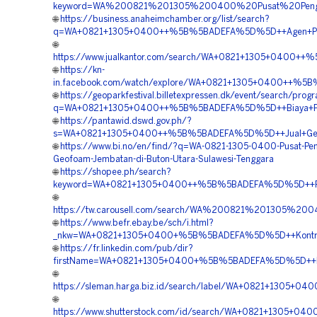
keyword=WA%200821%201305%200400%20Pusat%20Penga
🌐
https://business.anaheimchamber.org/list/search?
q=WA+0821+1305+0400++%5B%5BADEFA%5D%5D++Agen+Penjua
🌐
https://www.jualkantor.com/search/WA+0821+1305+0400+
🌐
https://kn-
in.facebook.com/watch/explore/WA+0821+1305+0400++%5B
🌐
https://geoparkfestival.billetexpressen.dk/event/search/progr
q=WA+0821+1305+0400++%5B%5BADEFA%5D%5D++Biaya+Pasang
🌐
https://pantawid.dswd.gov.ph/?
s=WA+0821+1305+0400++%5B%5BADEFA%5D%5D++Jual+Geofo
🌐
https://www.bi.no/en/find/?q=WA-0821-1305-0400-Pusat-Pen
Geofoam-Jembatan-di-Buton-Utara-Sulawesi-Tenggara
🌐
https://shopee.ph/search?
keyword=WA+0821+1305+0400++%5B%5BADEFA%5D%5D++Rekana
🌐
https://tw.carousell.com/search/WA%200821%201305%
🌐
https://www.befr.ebay.be/sch/i.html?
_nkw=WA+0821+1305+0400+%5B%5BADEFA%5D%5D++Kontrakt
🌐
https://fr.linkedin.com/pub/dir?
firstName=WA+0821+1305+0400+%5B%5BADEFA%5D%5D++Pem
🌐
https://sleman.harga.biz.id/search/label/WA+0821+1305
🌐
https://www.shutterstock.com/id/search/WA+0821+1305+