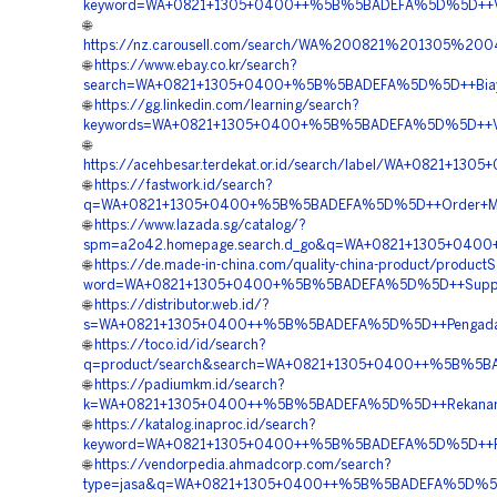
keyword=WA+0821+1305+0400++%5B%5BADEFA%5D%5D++Vendo
🌐
https://nz.carousell.com/search/WA%200821%201305%
🌐
https://www.ebay.co.kr/search?
search=WA+0821+1305+0400+%5B%5BADEFA%5D%5D++Biaya+P
🌐
https://gg.linkedin.com/learning/search?
keywords=WA+0821+1305+0400+%5B%5BADEFA%5D%5D++Vendor
🌐
https://acehbesar.terdekat.or.id/search/label/WA+0821+1
🌐
https://fastwork.id/search?
q=WA+0821+1305+0400+%5B%5BADEFA%5D%5D++Order+Materi
🌐
https://www.lazada.sg/catalog/?
spm=a2o42.homepage.search.d_go&q=WA+0821+1305+0400
🌐
https://de.made-in-china.com/quality-china-product/product
word=WA+0821+1305+0400+%5B%5BADEFA%5D%5D++Supplier+
🌐
https://distributor.web.id/?
s=WA+0821+1305+0400++%5B%5BADEFA%5D%5D++Pengadaan+
🌐
https://toco.id/id/search?
q=product/search&search=WA+0821+1305+0400++%5B%5BA
🌐
https://padiumkm.id/search?
k=WA+0821+1305+0400++%5B%5BADEFA%5D%5D++Rekanan+Geo
🌐
https://katalog.inaproc.id/search?
keyword=WA+0821+1305+0400++%5B%5BADEFA%5D%5D++Pembor
🌐
https://vendorpedia.ahmadcorp.com/search?
type=jasa&q=WA+0821+1305+0400++%5B%5BADEFA%5D%5D++Bia