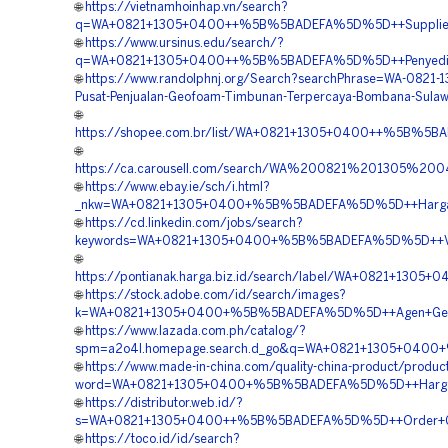
🌐
https://vietnamhoinhap.vn/search?
q=WA+0821+1305+0400++%5B%5BADEFA%5D%5D++Supplier+
🌐
https://www.ursinus.edu/search/?
q=WA+0821+1305+0400++%5B%5BADEFA%5D%5D++Penyedia+G
🌐
https://www.randolphnj.org/Search?searchPhrase=WA-0821-
Pusat-Penjualan-Geofoam-Timbunan-Terpercaya-Bombana-Sulaw
🌐
https://shopee.com.br/list/WA+0821+1305+0400++%5B%5BA
🌐
https://ca.carousell.com/search/WA%200821%201305%
🌐
https://www.ebay.ie/sch/i.html?
_nkw=WA+0821+1305+0400+%5B%5BADEFA%5D%5D++Harga+Pe
🌐
https://cd.linkedin.com/jobs/search?
keywords=WA+0821+1305+0400+%5B%5BADEFA%5D%5D++Vendor
🌐
https://pontianak.harga.biz.id/search/label/WA+0821+1
🌐
https://stock.adobe.com/id/search/images?
k=WA+0821+1305+0400+%5B%5BADEFA%5D%5D++Agen+Geofo
🌐
https://www.lazada.com.ph/catalog/?
spm=a2o4l.homepage.search.d_go&q=WA+0821+1305+0400+
🌐
https://www.made-in-china.com/quality-china-product/produc
word=WA+0821+1305+0400+%5B%5BADEFA%5D%5D++Harga+EP
🌐
https://distributor.web.id/?
s=WA+0821+1305+0400++%5B%5BADEFA%5D%5D++Order+Geofo
🌐
https://toco.id/id/search?