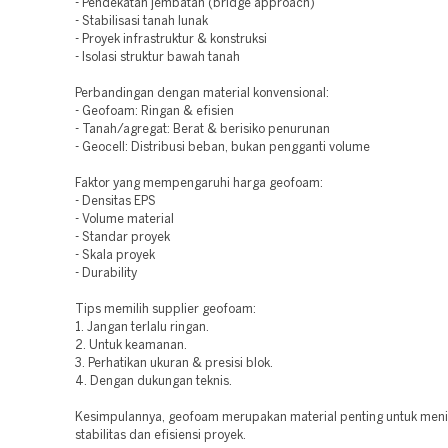
- Pendekatan jembatan (bridge approach)
- Stabilisasi tanah lunak
- Proyek infrastruktur & konstruksi
- Isolasi struktur bawah tanah
Perbandingan dengan material konvensional:
- Geofoam: Ringan & efisien
- Tanah/agregat: Berat & berisiko penurunan
- Geocell: Distribusi beban, bukan pengganti volume
Faktor yang mempengaruhi harga geofoam:
- Densitas EPS
- Volume material
- Standar proyek
- Skala proyek
- Durability
Tips memilih supplier geofoam:
1. Jangan terlalu ringan.
2. Untuk keamanan.
3. Perhatikan ukuran & presisi blok.
4. Dengan dukungan teknis.
Kesimpulannya, geofoam merupakan material penting untuk men
stabilitas dan efisiensi proyek.