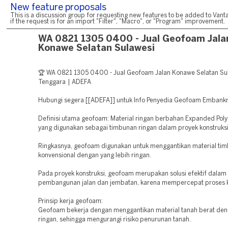
New feature proposals
This is a discussion group for requesting new features to be added to Vanta
if the request is for an import "Filter", "Macro", or "Program" improvement.
WA 0821 1305 0400 - Jual Geofoam Jala
Konawe Selatan Sulawesi
🏆 WA 0821 1305 0400 - Jual Geofoam Jalan Konawe Selatan Su
Tenggara | ADEFA
Hubungi segera [[ADEFA]] untuk Info Penyedia Geofoam Emban
Definisi utama geofoam: Material ringan berbahan Expanded Poly
yang digunakan sebagai timbunan ringan dalam proyek konstruksi
Ringkasnya, geofoam digunakan untuk menggantikan material ti
konvensional dengan yang lebih ringan.
Pada proyek konstruksi, geofoam merupakan solusi efektif dalam
pembangunan jalan dan jembatan, karena mempercepat proses k
Prinsip kerja geofoam:
Geofoam bekerja dengan menggantikan material tanah berat den
ringan, sehingga mengurangi risiko penurunan tanah.