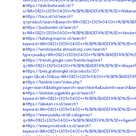
WA+0821+1305+0400+%5B%5BADEFA%5D%5D++Jasa+Pengadaan
🌐
https://distributor.web.id/?
s=WA+0821+1305+0400++%5B%5BADEFA%5D%5D++Rekanan+EP
🌐
https://toco.id/id/search?
q=product/search&search=WA+0821+1305+0400++%5B%5BADEF
🌐
https://padiumkm.id/search?
k=WA+0821+1305+0400++%5B%5BADEFA%5D%5D++Vendor+Mate
🌐
https://katalog.inaproc.id/search?
keyword=WA+0821+1305+0400++%5B%5BADEFA%5D%5D++Penju
🌐
https://vendorpedia.ahmadcorp.com/search?
type=jasa&q=WA+0821+1305+0400++%5B%5BADEFA%5D%5D++P
🌐
https://trends.google.com/trends/explore?
q=WA+0821+1305+0400++%5B%5BADEFA%5D%5D++Biaya+Pemas
🌐
https://bela.gratisongkir.id/products/10?
page=1&cat=10&sq=WA+0821+1305+0400++%5B%5BADEFA%5D%5
🌐
https://tanilink.com/index.php?
page=search&kategorisearch=searchberita&submit=searc
🌐
https://dodolan.jogjakota.go.id/search?
keyword=WA+0821+1305+0400++%5B%5BADEFA%5D%5D++Peng
🌐
https://lakukan.co.id/search?
keyword=WA+0821+1305+0400++%5B%5BADEFA%5D%5D++Pesan+
🌐
https://www.jualaku.id/all-categories?
q=WA+0821+1305+0400++%5B%5BADEFA%5D%5D++Agen+Penjua
🌐
https://www.pricebook.co.id/search?
keyword=WA+0821+1305+0400++%5B%5BADEFA%5D%5D++Order+