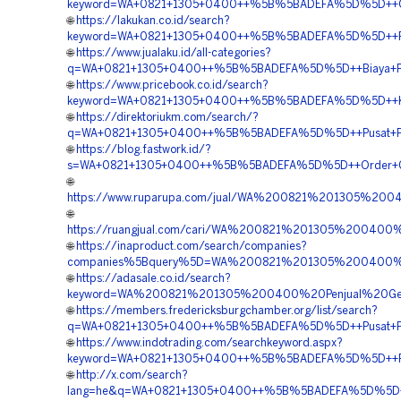
keyword=WA+0821+1305+0400++%5B%5BADEFA%5D%5D++Ord
🌐
https://lakukan.co.id/search?
keyword=WA+0821+1305+0400++%5B%5BADEFA%5D%5D++Peng
🌐
https://www.jualaku.id/all-categories?
q=WA+0821+1305+0400++%5B%5BADEFA%5D%5D++Biaya+Pas
🌐
https://www.pricebook.co.id/search?
keyword=WA+0821+1305+0400++%5B%5BADEFA%5D%5D++Kont
🌐
https://direktoriukm.com/search/?
q=WA+0821+1305+0400++%5B%5BADEFA%5D%5D++Pusat+Penju
🌐
https://blog.fastwork.id/?
s=WA+0821+1305+0400++%5B%5BADEFA%5D%5D++Order+Geo
🌐
https://www.ruparupa.com/jual/WA%200821%201305%200
🌐
https://ruangjual.com/cari/WA%200821%201305%200400
🌐
https://inaproduct.com/search/companies?
companies%5Bquery%5D=WA%200821%201305%200400%2
🌐
https://adasale.co.id/search?
keyword=WA%200821%201305%200400%20Penjual%20Geo
🌐
https://members.fredericksburgchamber.org/list/search?
q=WA+0821+1305+0400++%5B%5BADEFA%5D%5D++Pusat+Penj
🌐
https://www.indotrading.com/searchkeyword.aspx?
keyword=WA+0821+1305+0400++%5B%5BADEFA%5D%5D++Pusat
🌐
http://x.com/search?
lang=he&q=WA+0821+1305+0400++%5B%5BADEFA%5D%5D++J