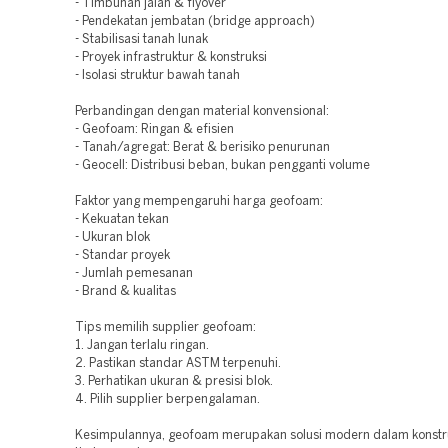
- Timbunan jalan & flyover
- Pendekatan jembatan (bridge approach)
- Stabilisasi tanah lunak
- Proyek infrastruktur & konstruksi
- Isolasi struktur bawah tanah
Perbandingan dengan material konvensional:
- Geofoam: Ringan & efisien
- Tanah/agregat: Berat & berisiko penurunan
- Geocell: Distribusi beban, bukan pengganti volume
Faktor yang mempengaruhi harga geofoam:
- Kekuatan tekan
- Ukuran blok
- Standar proyek
- Jumlah pemesanan
- Brand & kualitas
Tips memilih supplier geofoam:
1. Jangan terlalu ringan.
2. Pastikan standar ASTM terpenuhi.
3. Perhatikan ukuran & presisi blok.
4. Pilih supplier berpengalaman.
Kesimpulannya, geofoam merupakan solusi modern dalam konstr