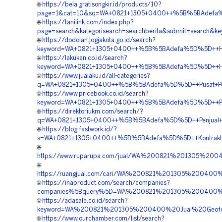
🌐
https://bela.gratisongkir.id/products/10?
page=1&cat=10&sq=WA+0821+1305+0400++%5B%5BAdefa%5
🌐
https://tanilink.com/index.php?
page=search&kategorisearch=searchberita&submit=searc
🌐
https://dodolan.jogjakota.go.id/search?
keyword=WA+0821+1305+0400++%5B%5BAdefa%5D%5D++Harga
🌐
https://lakukan.co.id/search?
keyword=WA+0821+1305+0400++%5B%5BAdefa%5D%5D++Harga
🌐
https://www.jualaku.id/all-categories?
q=WA+0821+1305+0400++%5B%5BAdefa%5D%5D++Pusat+Peng
🌐
https://www.pricebook.co.id/search?
keyword=WA+0821+1305+0400++%5B%5BAdefa%5D%5D++Pusat
🌐
https://direktoriukm.com/search/?
q=WA+0821+1305+0400++%5B%5BAdefa%5D%5D++Penjual+Geo
🌐
https://blog.fastwork.id/?
s=WA+0821+1305+0400++%5B%5BAdefa%5D%5D++Kontraktor+
🌐
https://www.ruparupa.com/jual/WA%200821%201305%20
🌐
https://ruangjual.com/cari/WA%200821%201305%20040
🌐
https://inaproduct.com/search/companies?
companies%5Bquery%5D=WA%200821%201305%200400%20
🌐
https://adasale.co.id/search?
keyword=WA%200821%201305%200400%20Jual%20Geofoam
🌐
https://www.ourchamber.com/list/search?