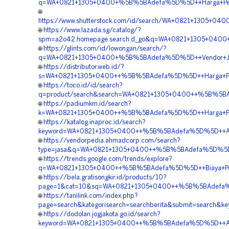
q=WA+0821+1305+0400+%5B%5BAdefa%5D%5D++Harga+Pemas
🌐
https://www.shutterstock.com/id/search/WA+0821+1305+0
🌐
https://www.lazada.sg/catalog/?
spm=a2o42.homepage.search.d_go&q=WA+0821+1305+0400
🌐
https://glints.com/id/lowongan/search/?
q=WA+0821+1305+0400+%5B%5BAdefa%5D%5D++Vendor+Jua
🌐
https://distributor.web.id/?
s=WA+0821+1305+0400++%5B%5BAdefa%5D%5D++Harga+Pasa
🌐
https://toco.id/id/search?
q=product/search&search=WA+0821+1305+0400++%5B%5BAde
🌐
https://padiumkm.id/search?
k=WA+0821+1305+0400++%5B%5BAdefa%5D%5D++Harga+Pemas
🌐
https://katalog.inaproc.id/search?
keyword=WA+0821+1305+0400++%5B%5BAdefa%5D%5D++Age
🌐
https://vendorpedia.ahmadcorp.com/search?
type=jasa&q=WA+0821+1305+0400++%5B%5BAdefa%5D%5D+
🌐
https://trends.google.com/trends/explore?
q=WA+0821+1305+0400++%5B%5BAdefa%5D%5D++Biaya+Pemas
🌐
https://bela.gratisongkir.id/products/10?
page=1&cat=10&sq=WA+0821+1305+0400++%5B%5BAdefa%5
🌐
https://tanilink.com/index.php?
page=search&kategorisearch=searchberita&submit=search
🌐
https://dodolan.jogjakota.go.id/search?
keyword=WA+0821+1305+0400++%5B%5BAdefa%5D%5D++Agen