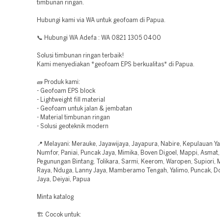
timbunan ringan.
Hubungi kami via WA untuk geofoam di Papua.
📞 Hubungi WA Adefa : WA 0821 1305 0400
Solusi timbunan ringan terbaik!
Kami menyediakan *geofoam EPS berkualitas* di Papua.
🧱 Produk kami:
- Geofoam EPS block
- Lightweight fill material
- Geofoam untuk jalan & jembatan
- Material timbunan ringan
- Solusi geoteknik modern
📍 Melayani: Merauke, Jayawijaya, Jayapura, Nabire, Kepulauan Ya
Numfor, Paniai, Puncak Jaya, Mimika, Boven Digoel, Mappi, Asmat,
Pegunungan Bintang, Tolikara, Sarmi, Keerom, Waropen, Supiori
Raya, Nduga, Lanny Jaya, Mamberamo Tengah, Yalimo, Puncak, Dog
Jaya, Deiyai, Papua
Minta katalog
🏗️ Cocok untuk: