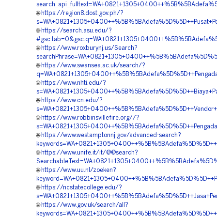
search_api_fulltext=WA+0821+1305+0400++%5B%5BAdefa%5D
🌐
https://region8.dost.gov.ph/?
s=WA+0821+1305+0400++%5B%5BAdefa%5D%5D++Pusat+Peng
🌐
https://search.asu.edu/?
#gsc.tab=0&gsc.q=WA+0821+1305+0400++%5B%5BAdefa%5D
🌐
https://www.roxburynj.us/Search?
searchPhrase=WA+0821+1305+0400++%5B%5BAdefa%5D%5D++
🌐
https://www.swansea.ac.uk/search/?
q=WA+0821+1305+0400++%5B%5BAdefa%5D%5D++Pengadaan
🌐
https://www.nhti.edu/?
s=WA+0821+1305+0400++%5B%5BAdefa%5D%5D++Biaya+Pasa
🌐
https://www.cn.edu/?
s=WA+0821+1305+0400++%5B%5BAdefa%5D%5D++Vendor+Pe
🌐
https://www.robbinsvillefire.org//?
s=WA+0821+1305+0400++%5B%5BAdefa%5D%5D++Pengadaan+
🌐
https://www.westamptonnj.gov/advanced-search?
keywords=WA+0821+1305+0400++%5B%5BAdefa%5D%5D++Peny
🌐
https://www.unife.it/it/@@search?
SearchableText=WA+0821+1305+0400++%5B%5BAdefa%5D%5
🌐
https://www.uu.nl/zoeken?
keyword=WA+0821+1305+0400++%5B%5BAdefa%5D%5D++Pembo
🌐
https://ncstatecollege.edu/?
s=WA+0821+1305+0400++%5B%5BAdefa%5D%5D++Jasa+Pema
🌐
https://www.gov.uk/search/all?
keywords=WA+0821+1305+0400++%5B%5BAdefa%5D%5D++Ha