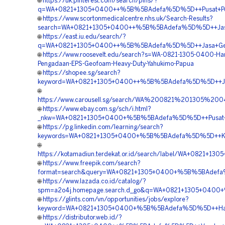
🌐
https://uk.pinterest.com/search/pins/?
q=WA+0821+1305+0400++%5B%5BAdefa%5D%5D++Pusat+Penj
🌐
https://www.scortonmedicalcentre.nhs.uk/Search-Results?
search=WA+0821+1305+0400++%5B%5BAdefa%5D%5D++Jasa+
🌐
https://east.iu.edu/search/?
q=WA+0821+1305+0400++%5B%5BAdefa%5D%5D++Jasa+Geo
🌐
https://www.roosevelt.edu/search?s=WA-0821-1305-0400-Ha
Pengadaan-EPS-Geofoam-Heavy-Duty-Yahukimo-Papua
🌐
https://shopee.sg/search?
keyword=WA+0821+1305+0400++%5B%5BAdefa%5D%5D++Jasa+P
🌐
https://www.carousell.sg/search/WA%200821%201305%
🌐
https://www.ebay.com.sg/sch/i.html?
_nkw=WA+0821+1305+0400+%5B%5BAdefa%5D%5D++Pusat+Penj
🌐
https://pg.linkedin.com/learning/search?
keywords=WA+0821+1305+0400+%5B%5BAdefa%5D%5D++Kontr
🌐
https://kotamadiun.terdekat.or.id/search/label/WA+0821
🌐
https://www.freepik.com/search?
format=search&query=WA+0821+1305+0400+%5B%5BAdefa%
🌐
https://www.lazada.co.id/catalog/?
spm=a2o4j.homepage.search.d_go&q=WA+0821+1305+0400
🌐
https://glints.com/vn/opportunities/jobs/explore?
keyword=WA+0821+1305+0400+%5B%5BAdefa%5D%5D++Harga
🌐
https://distributor.web.id/?