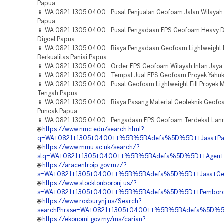
Papua
📱 WA 0821 1305 0400 - Pusat Penjualan Geofoam Jalan Wilayah
Papua
📱 WA 0821 1305 0400 - Pusat Pengadaan EPS Geofoam Heavy D
Digoel Papua
📱 WA 0821 1305 0400 - Biaya Pengadaan Geofoam Lightweight F
Berkualitas Paniai Papua
📱 WA 0821 1305 0400 - Order EPS Geofoam Wilayah Intan Jaya
📱 WA 0821 1305 0400 - Tempat Jual EPS Geofoam Proyek Yahu
📱 WA 0821 1305 0400 - Pusat Geofoam Lightweight Fill Proye
Tengah Papua
📱 WA 0821 1305 0400 - Biaya Pasang Material Geoteknik Geofo
Puncak Papua
📱 WA 0821 1305 0400 - Pengadaan EPS Geofoam Terdekat Lann
🌐
https://www.nmc.edu/search.html?
q=WA+0821+1305+0400++%5B%5BAdefa%5D%5D++Jasa+Pas
🌐
https://www.mmu.ac.uk/search/?
stq=WA+0821+1305+0400++%5B%5BAdefa%5D%5D++Agen+Mate
🌐
https://aracentroip.gov.mz/?
s=WA+0821+1305+0400++%5B%5BAdefa%5D%5D++Jasa+Geof
🌐
https://www.stocktonboronj.us/?
s=WA+0821+1305+0400++%5B%5BAdefa%5D%5D++Pemborong+
🌐
https://www.roxburynj.us/Search?
searchPhrase=WA+0821+1305+0400++%5B%5BAdefa%5D%5D+
🌐
https://ekonomi.gov.my/ms/carian?