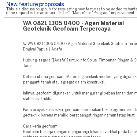
New feature proposals
This is a discussion group for requesting new features to be added to Vanta
if the request is for an import "Filter", "Macro", or "Program" improvement.
WA 0821 1305 0400 - Agen Material
Geoteknik Geofoam Terpercaya
📞 WA 0821 1305 0400 - Agen Material Geoteknik Geofoam Terp
Dogiyai Papua | Adefa
Hubungi segera [[Adefa]] untuk Info Solusi Timbunan Ringan & St
Tanah
Definisi utama geofoam: Material geoteknik modern yang digunak
pengganti tanah atau agregat dalam konstruksi.
Intinya, geofoam digunakan untuk mengurangi beban tanah dan 
stabilitas struktur.
Pada proyek konstruksi, geofoam merupakan teknologi modern d
geoteknik, karena memiliki berat sangat ringan namun tetap kuat.
Cara kerja geofoam:
Geofoam bekerja dengan mengurangi tekanan vertikal pada tanah