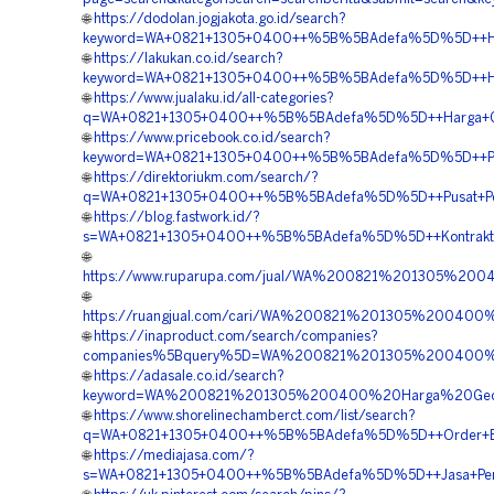
🌐
https://dodolan.jogjakota.go.id/search?
keyword=WA+0821+1305+0400++%5B%5BAdefa%5D%5D++Har
🌐
https://lakukan.co.id/search?
keyword=WA+0821+1305+0400++%5B%5BAdefa%5D%5D++Har
🌐
https://www.jualaku.id/all-categories?
q=WA+0821+1305+0400++%5B%5BAdefa%5D%5D++Harga+Geo
🌐
https://www.pricebook.co.id/search?
keyword=WA+0821+1305+0400++%5B%5BAdefa%5D%5D++Pusa
🌐
https://direktoriukm.com/search/?
q=WA+0821+1305+0400++%5B%5BAdefa%5D%5D++Pusat+Penjua
🌐
https://blog.fastwork.id/?
s=WA+0821+1305+0400++%5B%5BAdefa%5D%5D++Kontraktor+
🌐
https://www.ruparupa.com/jual/WA%200821%201305%2
🌐
https://ruangjual.com/cari/WA%200821%201305%20040
🌐
https://inaproduct.com/search/companies?
companies%5Bquery%5D=WA%200821%201305%200400%2
🌐
https://adasale.co.id/search?
keyword=WA%200821%201305%200400%20Harga%20Geofoa
🌐
https://www.shorelinechamberct.com/list/search?
q=WA+0821+1305+0400++%5B%5BAdefa%5D%5D++Order+EPS
🌐
https://mediajasa.com/?
s=WA+0821+1305+0400++%5B%5BAdefa%5D%5D++Jasa+Peng