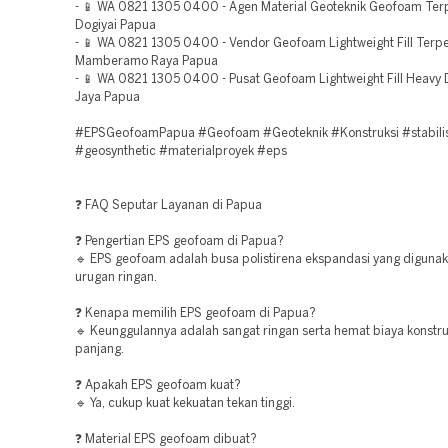
- 📱 WA 0821 1305 0400 - Agen Material Geoteknik Geofoam Ter
Dogiyai Papua
- 📱 WA 0821 1305 0400 - Vendor Geofoam Lightweight Fill Terp
Mamberamo Raya Papua
- 📱 WA 0821 1305 0400 - Pusat Geofoam Lightweight Fill Heavy 
Jaya Papua
#EPSGeofoamPapua #Geofoam #Geoteknik #Konstruksi #stabilis
#geosynthetic #materialproyek #eps
❓ FAQ Seputar Layanan di Papua
❓ Pengertian EPS geofoam di Papua?
🔹 EPS geofoam adalah busa polistirena ekspandasi yang digunak
urugan ringan.
❓ Kenapa memilih EPS geofoam di Papua?
🔹 Keunggulannya adalah sangat ringan serta hemat biaya konstru
panjang.
❓ Apakah EPS geofoam kuat?
🔹 Ya, cukup kuat kekuatan tekan tinggi.
❓ Material EPS geofoam dibuat?