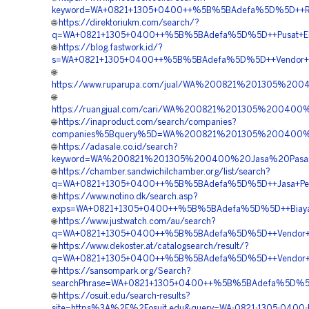
keyword=WA+0821+1305+0400++%5B%5BAdefa%5D%5D++Re
🌐
https://direktoriukm.com/search/?
q=WA+0821+1305+0400++%5B%5BAdefa%5D%5D++Pusat+EPS
🌐
https://blog.fastwork.id/?
s=WA+0821+1305+0400++%5B%5BAdefa%5D%5D++Vendor+Jual
🌐
https://www.ruparupa.com/jual/WA%200821%201305%2
🌐
https://ruangjual.com/cari/WA%200821%201305%200400
🌐
https://inaproduct.com/search/companies?
companies%5Bquery%5D=WA%200821%201305%200400%20
🌐
https://adasale.co.id/search?
keyword=WA%200821%201305%200400%20Jasa%20Pasang
🌐
https://chamber.sandwichilchamber.org/list/search?
q=WA+0821+1305+0400++%5B%5BAdefa%5D%5D++Jasa+Peng
🌐
https://www.notino.dk/search.asp?
exps=WA+0821+1305+0400++%5B%5BAdefa%5D%5D++Biaya+
🌐
https://www.justwatch.com/au/search?
q=WA+0821+1305+0400++%5B%5BAdefa%5D%5D++Vendor+Ju
🌐
https://www.dekoster.at/catalogsearch/result/?
q=WA+0821+1305+0400++%5B%5BAdefa%5D%5D++Vendor+J
🌐
https://sansompark.org/Search?
searchPhrase=WA+0821+1305+0400++%5B%5BAdefa%5D%5D+
🌐
https://osuit.edu/search-results?
site=https%3A%2F%2Fosuit.edu&query=WA-0821-1305-0400-P