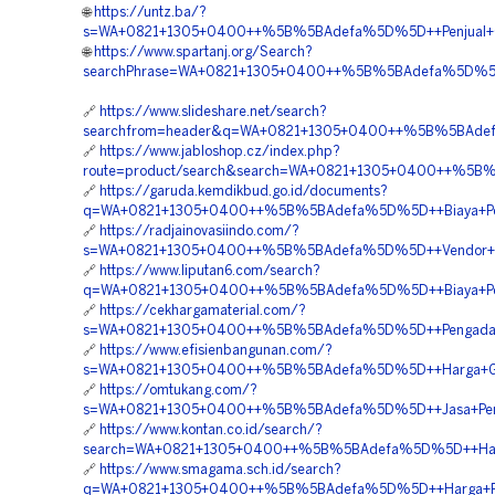
🌐
https://untz.ba/?
s=WA+0821+1305+0400++%5B%5BAdefa%5D%5D++Penjual+G
🌐
https://www.spartanj.org/Search?
searchPhrase=WA+0821+1305+0400++%5B%5BAdefa%5D%5D+
🔗
https://www.slideshare.net/search?
searchfrom=header&q=WA+0821+1305+0400++%5B%5BAdef
🔗
https://www.jabloshop.cz/index.php?
route=product/search&search=WA+0821+1305+0400++%5B%5B
🔗
https://garuda.kemdikbud.go.id/documents?
q=WA+0821+1305+0400++%5B%5BAdefa%5D%5D++Biaya+Pengad
🔗
https://radjainovasiindo.com/?
s=WA+0821+1305+0400++%5B%5BAdefa%5D%5D++Vendor+Pen
🔗
https://www.liputan6.com/search?
q=WA+0821+1305+0400++%5B%5BAdefa%5D%5D++Biaya+Pem
🔗
https://cekhargamaterial.com/?
s=WA+0821+1305+0400++%5B%5BAdefa%5D%5D++Pengadaan+
🔗
https://www.efisienbangunan.com/?
s=WA+0821+1305+0400++%5B%5BAdefa%5D%5D++Harga+Geofoa
🔗
https://omtukang.com/?
s=WA+0821+1305+0400++%5B%5BAdefa%5D%5D++Jasa+Penga
🔗
https://www.kontan.co.id/search/?
search=WA+0821+1305+0400++%5B%5BAdefa%5D%5D++Harga
🔗
https://www.smagama.sch.id/search?
q=WA+0821+1305+0400++%5B%5BAdefa%5D%5D++Harga+Pema