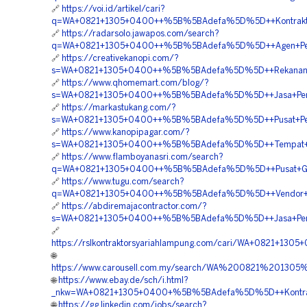
🔗
https://voi.id/artikel/cari?
q=WA+0821+1305+0400++%5B%5BAdefa%5D%5D++Kontraktor
🔗
https://radarsolo.jawapos.com/search?
q=WA+0821+1305+0400++%5B%5BAdefa%5D%5D++Agen+Penj
🔗
https://creativekanopi.com/?
s=WA+0821+1305+0400++%5B%5BAdefa%5D%5D++Rekanan+
🔗
https://www.qhomemart.com/blog/?
s=WA+0821+1305+0400++%5B%5BAdefa%5D%5D++Jasa+Pengad
🔗
https://markastukang.com/?
s=WA+0821+1305+0400++%5B%5BAdefa%5D%5D++Pusat+Peng
🔗
https://www.kanopipagar.com/?
s=WA+0821+1305+0400++%5B%5BAdefa%5D%5D++Tempat+Jual+
🔗
https://www.flamboyanasri.com/search?
q=WA+0821+1305+0400++%5B%5BAdefa%5D%5D++Pusat+Geo
🔗
https://www.tugu.com/search?
q=WA+0821+1305+0400++%5B%5BAdefa%5D%5D++Vendor+Ge
🔗
https://abdiremajacontractor.com/?
s=WA+0821+1305+0400++%5B%5BAdefa%5D%5D++Jasa+Pengada
🔗
https://rslkontraktorsyariahlampung.com/cari/WA+0821+
🌐
https://www.carousell.com.my/search/WA%200821%201
🌐
https://www.ebay.de/sch/i.html?
_nkw=WA+0821+1305+0400+%5B%5BAdefa%5D%5D++Kontrakto
🌐
https://gg.linkedin.com/jobs/search?