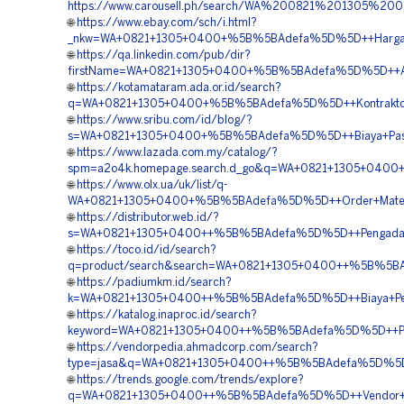
https://www.carousell.ph/search/WA%200821%201305%
🌐
https://www.ebay.com/sch/i.html?
_nkw=WA+0821+1305+0400+%5B%5BAdefa%5D%5D++Harga+Mat
🌐
https://qa.linkedin.com/pub/dir?
firstName=WA+0821+1305+0400+%5B%5BAdefa%5D%5D++Agen+P
🌐
https://kotamataram.ada.or.id/search?
q=WA+0821+1305+0400+%5B%5BAdefa%5D%5D++Kontraktor+
🌐
https://www.sribu.com/id/blog/?
s=WA+0821+1305+0400+%5B%5BAdefa%5D%5D++Biaya+Pasang+
🌐
https://www.lazada.com.my/catalog/?
spm=a2o4k.homepage.search.d_go&q=WA+0821+1305+0400+%
🌐
https://www.olx.ua/uk/list/q-
WA+0821+1305+0400+%5B%5BAdefa%5D%5D++Order+Material
🌐
https://distributor.web.id/?
s=WA+0821+1305+0400++%5B%5BAdefa%5D%5D++Pengadaan+Ge
🌐
https://toco.id/id/search?
q=product/search&search=WA+0821+1305+0400++%5B%5BA
🌐
https://padiumkm.id/search?
k=WA+0821+1305+0400++%5B%5BAdefa%5D%5D++Biaya+Pema
🌐
https://katalog.inaproc.id/search?
keyword=WA+0821+1305+0400++%5B%5BAdefa%5D%5D++Pusa
🌐
https://vendorpedia.ahmadcorp.com/search?
type=jasa&q=WA+0821+1305+0400++%5B%5BAdefa%5D%5D++Pu
🌐
https://trends.google.com/trends/explore?
q=WA+0821+1305+0400++%5B%5BAdefa%5D%5D++Vendor+G