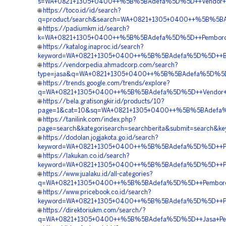
s=WA+0821+1305+0400++%5B%5BAdefa%5D%5D++Vendor+Pen
🌐
https://toco.id/id/search?
q=product/search&search=WA+0821+1305+0400++%5B%5BA
🌐
https://padiumkm.id/search?
k=WA+0821+1305+0400++%5B%5BAdefa%5D%5D++Pemborong+
🌐
https://katalog.inaproc.id/search?
keyword=WA+0821+1305+0400++%5B%5BAdefa%5D%5D++Biay
🌐
https://vendorpedia.ahmadcorp.com/search?
type=jasa&q=WA+0821+1305+0400++%5B%5BAdefa%5D%5D++Ha
🌐
https://trends.google.com/trends/explore?
q=WA+0821+1305+0400++%5B%5BAdefa%5D%5D++Vendor+Peng
🌐
https://bela.gratisongkir.id/products/10?
page=1&cat=10&sq=WA+0821+1305+0400++%5B%5BAdefa%5
🌐
https://tanilink.com/index.php?
page=search&kategorisearch=searchberita&submit=searc
🌐
https://dodolan.jogjakota.go.id/search?
keyword=WA+0821+1305+0400++%5B%5BAdefa%5D%5D++Pusat+
🌐
https://lakukan.co.id/search?
keyword=WA+0821+1305+0400++%5B%5BAdefa%5D%5D++Pem
🌐
https://www.jualaku.id/all-categories?
q=WA+0821+1305+0400++%5B%5BAdefa%5D%5D++Pemborong
🌐
https://www.pricebook.co.id/search?
keyword=WA+0821+1305+0400++%5B%5BAdefa%5D%5D++Penju
🌐
https://direktoriukm.com/search/?
q=WA+0821+1305+0400++%5B%5BAdefa%5D%5D++Jasa+Pemas