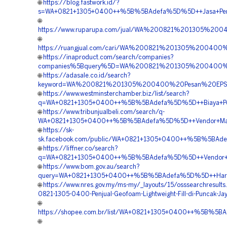
🌐
https://blog.fastwork.id/?
s=WA+0821+1305+0400++%5B%5BAdefa%5D%5D++Jasa+Pengad
🌐
https://www.ruparupa.com/jual/WA%200821%201305%
🌐
https://ruangjual.com/cari/WA%200821%201305%2004
🌐
https://inaproduct.com/search/companies?
companies%5Bquery%5D=WA%200821%201305%200400%2
🌐
https://adasale.co.id/search?
keyword=WA%200821%201305%200400%20Pesan%20EPS
🌐
https://www.westminsterchamber.biz/list/search?
q=WA+0821+1305+0400++%5B%5BAdefa%5D%5D++Biaya+Pem
🌐
https://www.tribunjualbeli.com/search/q-
WA+0821+1305+0400++%5B%5BAdefa%5D%5D++Vendor+Mater
🌐
https://sk-
sk.facebook.com/public/WA+0821+1305+0400++%5B%5BAde
🌐
https://liffner.co/search?
q=WA+0821+1305+0400++%5B%5BAdefa%5D%5D++Vendor+Pe
🌐
https://www.bom.gov.au/search?
query=WA+0821+1305+0400++%5B%5BAdefa%5D%5D++Harga+
🌐
https://www.nres.gov.my/ms-my/_layouts/15/osssearchresult
0821-1305-0400-Penjual-Geofoam-Lightweight-Fill-di-Puncak-Ja
🌐
https://shopee.com.br/list/WA+0821+1305+0400++%5B%5BA
🌐