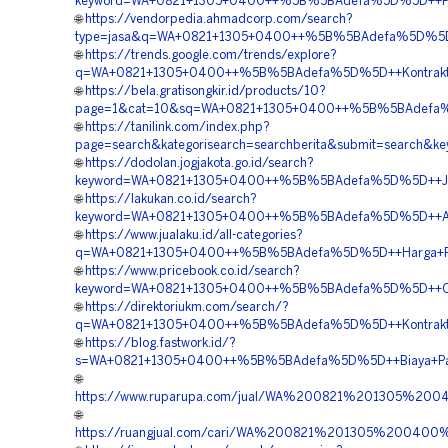
keyword=WA+0821+1305+0400++%5B%5BAdefa%5D%5D++Pengad
🌐
https://vendorpedia.ahmadcorp.com/search?
type=jasa&q=WA+0821+1305+0400++%5B%5BAdefa%5D%5D++K
🌐
https://trends.google.com/trends/explore?
q=WA+0821+1305+0400++%5B%5BAdefa%5D%5D++Kontraktor
🌐
https://bela.gratisongkir.id/products/10?
page=1&cat=10&sq=WA+0821+1305+0400++%5B%5BAdefa%5D%
🌐
https://tanilink.com/index.php?
page=search&kategorisearch=searchberita&submit=searc
🌐
https://dodolan.jogjakota.go.id/search?
keyword=WA+0821+1305+0400++%5B%5BAdefa%5D%5D++Jasa+P
🌐
https://lakukan.co.id/search?
keyword=WA+0821+1305+0400++%5B%5BAdefa%5D%5D++Age
🌐
https://www.jualaku.id/all-categories?
q=WA+0821+1305+0400++%5B%5BAdefa%5D%5D++Harga+Penga
🌐
https://www.pricebook.co.id/search?
keyword=WA+0821+1305+0400++%5B%5BAdefa%5D%5D++Ord
🌐
https://direktoriukm.com/search/?
q=WA+0821+1305+0400++%5B%5BAdefa%5D%5D++Kontraktor+
🌐
https://blog.fastwork.id/?
s=WA+0821+1305+0400++%5B%5BAdefa%5D%5D++Biaya+Pasa
🌐
https://www.ruparupa.com/jual/WA%200821%201305%20
🌐
https://ruangjual.com/cari/WA%200821%201305%20040