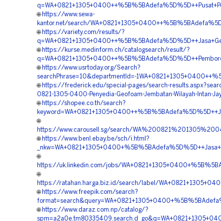
q=WA+0821+1305+0400++%5B%5BAdefa%5D%5D++Pusat+Peng
🌐
https://www.sewa-
kantor.net/search/WA+0821+1305+0400++%5B%5BAdefa%5D
🌐
https://variety.com/results/?
q=WA+0821+1305+0400++%5B%5BAdefa%5D%5D++Jasa+Geofoam
🌐
https://kurse.medinform.ch/catalogsearch/result/?
q=WA+0821+1305+0400++%5B%5BAdefa%5D%5D++Pemborong+G
🌐
https://www.usrtoday.org/Search?
searchPhrase=10&departmentId=-1WA+0821+1305+0400++%
🌐
https://frederick.edu/special-pages/search-results.aspx?sea
0821-1305-0400-Penyedia-Geofoam-Jembatan-Wilayah-Intan-Ja
🌐
https://shopee.co.th/search?
keyword=WA+0821+1305+0400++%5B%5BAdefa%5D%5D++Jasa+
🌐
https://www.carousell.sg/search/WA%200821%201305%
🌐
https://www.benl.ebay.be/sch/i.html?
_nkw=WA+0821+1305+0400+%5B%5BAdefa%5D%5D++Jasa+Pa
🌐
https://uk.linkedin.com/jobs/WA+0821+1305+0400+%5B%5
🌐
https://ratahan.harga.biz.id/search/label/WA+0821+1305+
🌐
https://www.freepik.com/search?
format=search&query=WA+0821+1305+0400+%5B%5BAdefa%
🌐
https://www.daraz.com.np/catalog/?
spm=a2a0e.tm80335409.search.d_go&q=WA+0821+1305+04