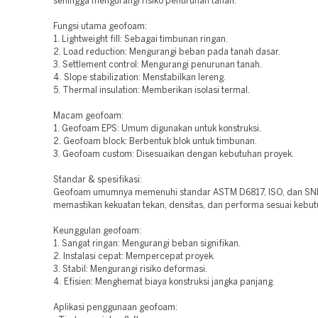
sehingga mengurangi risiko penurunan tanah.
Fungsi utama geofoam:
1. Lightweight fill: Sebagai timbunan ringan.
2. Load reduction: Mengurangi beban pada tanah dasar.
3. Settlement control: Mengurangi penurunan tanah.
4. Slope stabilization: Menstabilkan lereng.
5. Thermal insulation: Memberikan isolasi termal.
Macam geofoam:
1. Geofoam EPS: Umum digunakan untuk konstruksi.
2. Geofoam block: Berbentuk blok untuk timbunan.
3. Geofoam custom: Disesuaikan dengan kebutuhan proyek.
Standar & spesifikasi:
Geofoam umumnya memenuhi standar ASTM D6817, ISO, dan SNI
memastikan kekuatan tekan, densitas, dan performa sesuai kebut
Keunggulan geofoam:
1. Sangat ringan: Mengurangi beban signifikan.
2. Instalasi cepat: Mempercepat proyek.
3. Stabil: Mengurangi risiko deformasi.
4. Efisien: Menghemat biaya konstruksi jangka panjang.
Aplikasi penggunaan geofoam: