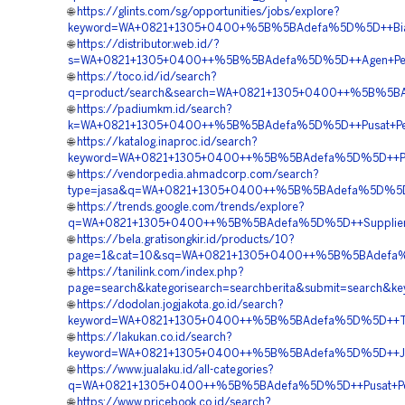
🌐
https://glints.com/sg/opportunities/jobs/explore?
keyword=WA+0821+1305+0400+%5B%5BAdefa%5D%5D++Biaya
🌐
https://distributor.web.id/?
s=WA+0821+1305+0400++%5B%5BAdefa%5D%5D++Agen+Penj
🌐
https://toco.id/id/search?
q=product/search&search=WA+0821+1305+0400++%5B%5BAd
🌐
https://padiumkm.id/search?
k=WA+0821+1305+0400++%5B%5BAdefa%5D%5D++Pusat+Peng
🌐
https://katalog.inaproc.id/search?
keyword=WA+0821+1305+0400++%5B%5BAdefa%5D%5D++Pus
🌐
https://vendorpedia.ahmadcorp.com/search?
type=jasa&q=WA+0821+1305+0400++%5B%5BAdefa%5D%5D++
🌐
https://trends.google.com/trends/explore?
q=WA+0821+1305+0400++%5B%5BAdefa%5D%5D++Supplier+
🌐
https://bela.gratisongkir.id/products/10?
page=1&cat=10&sq=WA+0821+1305+0400++%5B%5BAdefa%5
🌐
https://tanilink.com/index.php?
page=search&kategorisearch=searchberita&submit=sear
🌐
https://dodolan.jogjakota.go.id/search?
keyword=WA+0821+1305+0400++%5B%5BAdefa%5D%5D++Tempa
🌐
https://lakukan.co.id/search?
keyword=WA+0821+1305+0400++%5B%5BAdefa%5D%5D++Jas
🌐
https://www.jualaku.id/all-categories?
q=WA+0821+1305+0400++%5B%5BAdefa%5D%5D++Pusat+Pen
🌐
https://www.pricebook.co.id/search?