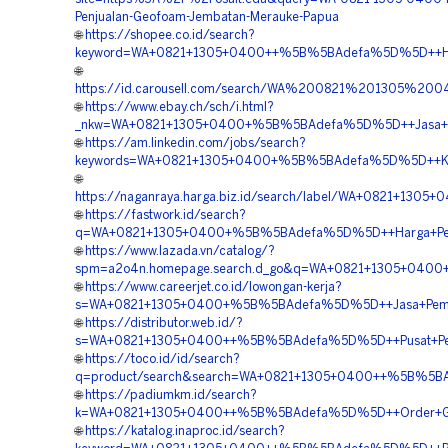
Penjualan-Geofoam-Jembatan-Merauke-Papua
🌐
https://shopee.co.id/search?
keyword=WA+0821+1305+0400++%5B%5BAdefa%5D%5D++Harga
🌐
https://id.carousell.com/search/WA%200821%201305%
🌐
https://www.ebay.ch/sch/i.html?
_nkw=WA+0821+1305+0400+%5B%5BAdefa%5D%5D++Jasa+Pen
🌐
https://am.linkedin.com/jobs/search?
keywords=WA+0821+1305+0400+%5B%5BAdefa%5D%5D++Kont
🌐
https://naganraya.harga.biz.id/search/label/WA+0821+1
🌐
https://fastwork.id/search?
q=WA+0821+1305+0400+%5B%5BAdefa%5D%5D++Harga+Pen
🌐
https://www.lazada.vn/catalog/?
spm=a2o4n.homepage.search.d_go&q=WA+0821+1305+0400+
🌐
https://www.careerjet.co.id/lowongan-kerja?
s=WA+0821+1305+0400+%5B%5BAdefa%5D%5D++Jasa+Pemasan
🌐
https://distributor.web.id/?
s=WA+0821+1305+0400++%5B%5BAdefa%5D%5D++Pusat+Penj
🌐
https://toco.id/id/search?
q=product/search&search=WA+0821+1305+0400++%5B%5B
🌐
https://padiumkm.id/search?
k=WA+0821+1305+0400++%5B%5BAdefa%5D%5D++Order+Geofo
🌐
https://katalog.inaproc.id/search?