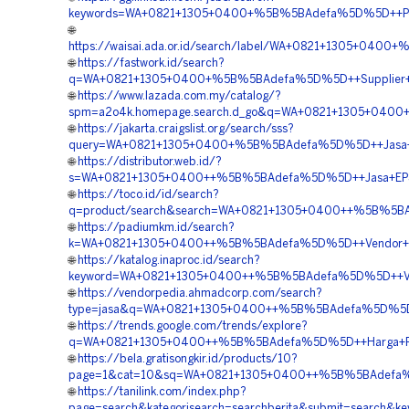
keywords=WA+0821+1305+0400+%5B%5BAdefa%5D%5D++Penjua
🌐
https://waisai.ada.or.id/search/label/WA+0821+1305+040
🌐
https://fastwork.id/search?
q=WA+0821+1305+0400+%5B%5BAdefa%5D%5D++Supplier+Geof
🌐
https://www.lazada.com.my/catalog/?
spm=a2o4k.homepage.search.d_go&q=WA+0821+1305+0400
🌐
https://jakarta.craigslist.org/search/sss?
query=WA+0821+1305+0400+%5B%5BAdefa%5D%5D++Jasa+Geof
🌐
https://distributor.web.id/?
s=WA+0821+1305+0400++%5B%5BAdefa%5D%5D++Jasa+EPS+
🌐
https://toco.id/id/search?
q=product/search&search=WA+0821+1305+0400++%5B%5BAde
🌐
https://padiumkm.id/search?
k=WA+0821+1305+0400++%5B%5BAdefa%5D%5D++Vendor+Jua
🌐
https://katalog.inaproc.id/search?
keyword=WA+0821+1305+0400++%5B%5BAdefa%5D%5D++Vend
🌐
https://vendorpedia.ahmadcorp.com/search?
type=jasa&q=WA+0821+1305+0400++%5B%5BAdefa%5D%5D++P
🌐
https://trends.google.com/trends/explore?
q=WA+0821+1305+0400++%5B%5BAdefa%5D%5D++Harga+Pem
🌐
https://bela.gratisongkir.id/products/10?
page=1&cat=10&sq=WA+0821+1305+0400++%5B%5BAdefa%5D%
🌐
https://tanilink.com/index.php?
page=search&kategorisearch=searchberita&submit=searc