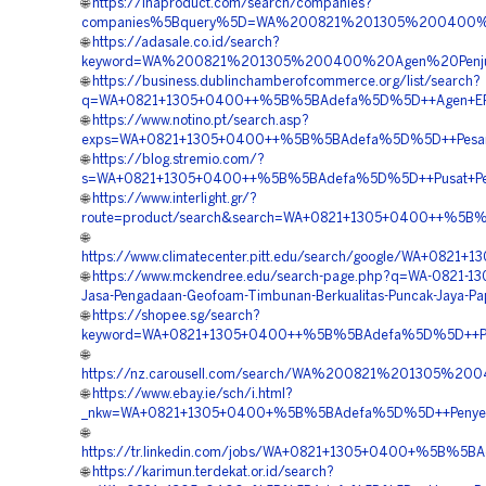
🌐
https://inaproduct.com/search/companies?
companies%5Bquery%5D=WA%200821%201305%200400%20
🌐
https://adasale.co.id/search?
keyword=WA%200821%201305%200400%20Agen%20Penju
🌐
https://business.dublinchamberofcommerce.org/list/search?
q=WA+0821+1305+0400++%5B%5BAdefa%5D%5D++Agen+EPS
🌐
https://www.notino.pt/search.asp?
exps=WA+0821+1305+0400++%5B%5BAdefa%5D%5D++Pesan+
🌐
https://blog.stremio.com/?
s=WA+0821+1305+0400++%5B%5BAdefa%5D%5D++Pusat+Penj
🌐
https://www.interlight.gr/?
route=product/search&search=WA+0821+1305+0400++%5B%5
🌐
https://www.climatecenter.pitt.edu/search/google/WA+08
🌐
https://www.mckendree.edu/search-page.php?q=WA-0821-1
Jasa-Pengadaan-Geofoam-Timbunan-Berkualitas-Puncak-Jaya-P
🌐
https://shopee.sg/search?
keyword=WA+0821+1305+0400++%5B%5BAdefa%5D%5D++Pesan
🌐
https://nz.carousell.com/search/WA%200821%201305%
🌐
https://www.ebay.ie/sch/i.html?
_nkw=WA+0821+1305+0400+%5B%5BAdefa%5D%5D++Penyedi
🌐
https://tr.linkedin.com/jobs/WA+0821+1305+0400+%5B%5
🌐
https://karimun.terdekat.or.id/search?