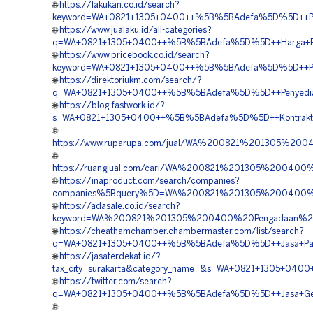
🌐
https://lakukan.co.id/search?
keyword=WA+0821+1305+0400++%5B%5BAdefa%5D%5D++Penj
🌐
https://www.jualaku.id/all-categories?
q=WA+0821+1305+0400++%5B%5BAdefa%5D%5D++Harga+Pem
🌐
https://www.pricebook.co.id/search?
keyword=WA+0821+1305+0400++%5B%5BAdefa%5D%5D++Pusat+
🌐
https://direktoriukm.com/search/?
q=WA+0821+1305+0400++%5B%5BAdefa%5D%5D++Penyedia+Ma
🌐
https://blog.fastwork.id/?
s=WA+0821+1305+0400++%5B%5BAdefa%5D%5D++Kontraktor+
🌐
https://www.ruparupa.com/jual/WA%200821%201305%2
🌐
https://ruangjual.com/cari/WA%200821%201305%2004
🌐
https://inaproduct.com/search/companies?
companies%5Bquery%5D=WA%200821%201305%200400%2
🌐
https://adasale.co.id/search?
keyword=WA%200821%201305%200400%20Pengadaan%20
🌐
https://cheathamchamber.chambermaster.com/list/search?
q=WA+0821+1305+0400++%5B%5BAdefa%5D%5D++Jasa+Pasa
🌐
https://jasaterdekat.id/?
tax_city=surakarta&category_name=&s=WA+0821+1305+040
🌐
https://twitter.com/search?
q=WA+0821+1305+0400++%5B%5BAdefa%5D%5D++Jasa+Geof
🌐