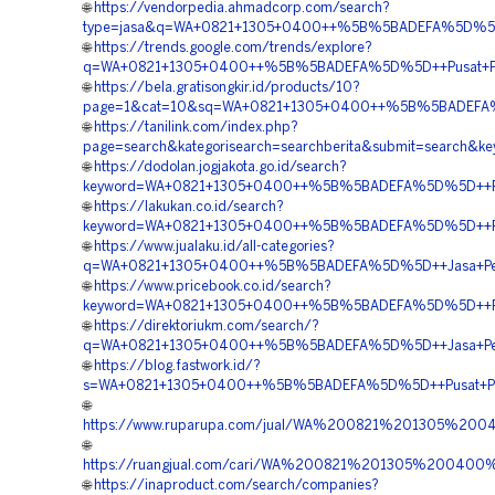
🌐
https://vendorpedia.ahmadcorp.com/search?
type=jasa&q=WA+0821+1305+0400++%5B%5BADEFA%5D%5D++H
🌐
https://trends.google.com/trends/explore?
q=WA+0821+1305+0400++%5B%5BADEFA%5D%5D++Pusat+Penjua
🌐
https://bela.gratisongkir.id/products/10?
page=1&cat=10&sq=WA+0821+1305+0400++%5B%5BADEFA%5D
🌐
https://tanilink.com/index.php?
page=search&kategorisearch=searchberita&submit=searc
🌐
https://dodolan.jogjakota.go.id/search?
keyword=WA+0821+1305+0400++%5B%5BADEFA%5D%5D++Pusat+
🌐
https://lakukan.co.id/search?
keyword=WA+0821+1305+0400++%5B%5BADEFA%5D%5D++Pesan
🌐
https://www.jualaku.id/all-categories?
q=WA+0821+1305+0400++%5B%5BADEFA%5D%5D++Jasa+Penga
🌐
https://www.pricebook.co.id/search?
keyword=WA+0821+1305+0400++%5B%5BADEFA%5D%5D++Pusat
🌐
https://direktoriukm.com/search/?
q=WA+0821+1305+0400++%5B%5BADEFA%5D%5D++Jasa+Pengad
🌐
https://blog.fastwork.id/?
s=WA+0821+1305+0400++%5B%5BADEFA%5D%5D++Pusat+Penga
🌐
https://www.ruparupa.com/jual/WA%200821%201305%2
🌐
https://ruangjual.com/cari/WA%200821%201305%20040
🌐
https://inaproduct.com/search/companies?