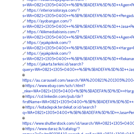
s=WA+0821+1305+0400++%5B%5BADEFA%5D%5D++Agen+Penjua
🔗
https://interiorsoloraya.com/?
s=WA+0821+1305+0400++%5B%5BADEFA%5D%5D++Pengadaan+T
🔗
https://ayobangun.com/?
s=WA+0821+1305+0400++%5B%5BADEFA%5D%5D++Jasa+Permea
🔗
https://klikmediabisnis.com/?
s=WA+0821+1305+0400++%5B%5BADEFA%5D%5D++Agen+Penjua
🔗
https://jejakpiknik.com/?
s=WA+0821+1305+0400++%5B%5BADEFA%5D%5D++Harga+Penga
🔗
https://jejakpiknik.com/?
s=WA+0821+1305+0400++%5B%5BADEFA%5D%5D++Rekanan+Gr
🔗
https://jakarta.terkini.id/search?
query=WA+0821+1305+0400++%5B%5BADEFA%5D%5D++Jasa+Gra
🌐
https://au.carousell.com/search/WA%200821%201305%2
🌐
https://www.ebay.com/sch/i.html?
_nkw=WA+0821+1305+0400+%5B%5BADEFA%5D%5D++Harga+Pe
🌐
https://cd.linkedin.com/pub/dir?
firstName=WA+0821+1305+0400+%5B%5BADEFA%5D%5D++Jasa
🌐
https://kotadepok.terdekat.or.id/search?
q=WA+0821+1305+0400+%5B%5BADEFA%5D%5D++Jasa+Permea
🌐
https://www.shutterstock.com/id/search/WA+0821+1305+0
🌐
https://www.daraz.lk/catalog/?