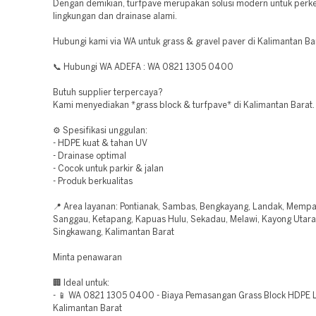
Dengan demikian, turfpave merupakan solusi modern untuk perk
lingkungan dan drainase alami.
Hubungi kami via WA untuk grass & gravel paver di Kalimantan Ba
📞 Hubungi WA ADEFA : WA 0821 1305 0400
Butuh supplier terpercaya?
Kami menyediakan *grass block & turfpave* di Kalimantan Barat.
⚙️ Spesifikasi unggulan:
- HDPE kuat & tahan UV
- Drainase optimal
- Cocok untuk parkir & jalan
- Produk berkualitas
📍 Area layanan: Pontianak, Sambas, Bengkayang, Landak, Memp
Sanggau, Ketapang, Kapuas Hulu, Sekadau, Melawi, Kayong Utara
Singkawang, Kalimantan Barat
Minta penawaran
🏢 Ideal untuk:
- 📱 WA 0821 1305 0400 - Biaya Pemasangan Grass Block HDPE 
Kalimantan Barat