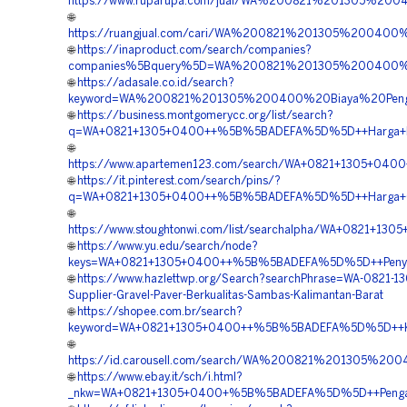
https://www.ruparupa.com/jual/WA%200821%201305%20
🌐
https://ruangjual.com/cari/WA%200821%201305%200400
🌐
https://inaproduct.com/search/companies?
companies%5Bquery%5D=WA%200821%201305%200400%20
🌐
https://adasale.co.id/search?
keyword=WA%200821%201305%200400%20Biaya%20Penga
🌐
https://business.montgomerycc.org/list/search?
q=WA+0821+1305+0400++%5B%5BADEFA%5D%5D++Harga+Pasa
🌐
https://www.apartemen123.com/search/WA+0821+1305+040
🌐
https://it.pinterest.com/search/pins/?
q=WA+0821+1305+0400++%5B%5BADEFA%5D%5D++Harga+Gras
🌐
https://www.stoughtonwi.com/list/searchalpha/WA+0821+
🌐
https://www.yu.edu/search/node?
keys=WA+0821+1305+0400++%5B%5BADEFA%5D%5D++Penyedi
🌐
https://www.hazlettwp.org/Search?searchPhrase=WA-0821-1
Supplier-Gravel-Paver-Berkualitas-Sambas-Kalimantan-Barat
🌐
https://shopee.com.br/search?
keyword=WA+0821+1305+0400++%5B%5BADEFA%5D%5D++Kontr
🌐
https://id.carousell.com/search/WA%200821%201305%2
🌐
https://www.ebay.it/sch/i.html?
_nkw=WA+0821+1305+0400+%5B%5BADEFA%5D%5D++Pengadaa