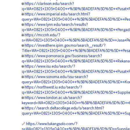
🌐
https://clarkson.edu/search?
q=WA+0821+1305+0400++%5B%5BADEFA%5D%5D++Pusat+Penga
🌐
https://www.imperial.edu/search.html?
query=WA+0821+1305+0400++%5B%5BADEFA%5D%5D++Pesan+
🌐
https://www.lynn.edu/search/results?
q=WA+0821+1305+0400++%5B%5BADEFA%5D%5D++Pengadaan+G
🌐
https://mccnh.edu/?
s=WA+0821+1305+0400++%5B%5BADEFA%5D%5D++Jasa+Pemasa
🌐
https://investhere.ipim.gov.mo/search__result/?
Title=WA+0821+1305+0400++%5B%5BADEFA%5D%5D++Pesan+Mat
🌐
https://www.pomonaca.gov/business/search?
q=WA+0821+1305+0400++%5B%5BADEFA%5D%5D++Rekanan+Pa
🌐
https://www.isu.edu/search/?
q=WA+0821+1305+0400++%5B%5BADEFA%5D%5D++Pusat+Penga
🌐
https://www.sonoma.edu/ssu-search?
query=WA+0821+1305+0400++%5B%5BADEFA%5D%5D++Kontrakto
🌐
https://northwest.iu.edu/search/?
q=WA+0821+1305+0400++%5B%5BADEFA%5D%5D++Supplier+Gr
🌐
https://www.london.ac.uk/search?
keyword=WA+0821+1305+0400++%5B%5BADEFA%5D%5D++Kontr
🌐
https://search.deltacollege.edu/s/search.html?
query=WA+0821+1305+0400++%5B%5BADEFA%5D%5D++Supplier
🔗
https://www.tukangsolo.com/?
s=WA+0821+1305+0400++%5B%5BADEFA%5D%5D++Supplier+Gr