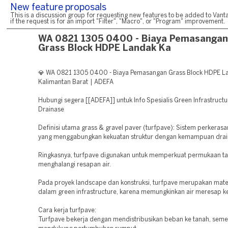
New feature proposals
This is a discussion group for requesting new features to be added to Vanta
if the request is for an import "Filter", "Macro", or "Program" improvement.
WA 0821 1305 0400 - Biaya Pemasangan
Grass Block HDPE Landak Ka
💎 WA 0821 1305 0400 - Biaya Pemasangan Grass Block HDPE L
Kalimantan Barat | ADEFA
Hubungi segera [[ADEFA]] untuk Info Spesialis Green Infrastruct
Drainase
Definisi utama grass & gravel paver (turfpave): Sistem perkeras
yang menggabungkan kekuatan struktur dengan kemampuan drai
Ringkasnya, turfpave digunakan untuk memperkuat permukaan t
menghalangi resapan air.
Pada proyek landscape dan konstruksi, turfpave merupakan mater
dalam green infrastructure, karena memungkinkan air meresap ke
Cara kerja turfpave:
Turfpave bekerja dengan mendistribusikan beban ke tanah, seme