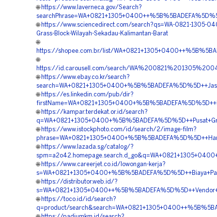
🌐
https://www.laverneca.gov/Search?
searchPhrase=WA+0821+1305+0400++%5B%5BADEFA%5D%5D++
🌐
https://www.sciencedirect.com/search?qs=WA-0821-1305-040
Grass-Block-Wilayah-Sekadau-Kalimantan-Barat
🌐
https://shopee.com.br/list/WA+0821+1305+0400++%5B%5BAD
🌐
https://id.carousell.com/search/WA%200821%201305%2
🌐
https://www.ebay.co.kr/search?
search=WA+0821+1305+0400+%5B%5BADEFA%5D%5D++Jasa+Pa
🌐
https://es.linkedin.com/pub/dir?
firstName=WA+0821+1305+0400+%5B%5BADEFA%5D%5D++Biay
🌐
https://kampar.terdekat.or.id/search?
q=WA+0821+1305+0400+%5B%5BADEFA%5D%5D++Pusat+Grass
🌐
https://www.istockphoto.com/id/search/2/image-film?
phrase=WA+0821+1305+0400+%5B%5BADEFA%5D%5D++Harga+
🌐
https://www.lazada.sg/catalog/?
spm=a2o42.homepage.search.d_go&q=WA+0821+1305+0400+
🌐
https://www.careerjet.co.id/lowongan-kerja?
s=WA+0821+1305+0400+%5B%5BADEFA%5D%5D++Biaya+Pasang
🌐
https://distributor.web.id/?
s=WA+0821+1305+0400++%5B%5BADEFA%5D%5D++Vendor+Pen
🌐
https://toco.id/id/search?
q=product/search&search=WA+0821+1305+0400++%5B%5BADE
🌐
https://padiumkm.id/search?