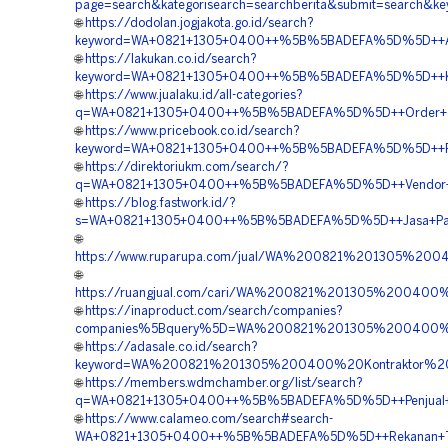
page=search&kategorisearch=searchberita&submit=search
🌐
https://dodolan.jogjakota.go.id/search?
keyword=WA+0821+1305+0400++%5B%5BADEFA%5D%5D++Agen+
🌐
https://lakukan.co.id/search?
keyword=WA+0821+1305+0400++%5B%5BADEFA%5D%5D++Kontra
🌐
https://www.jualaku.id/all-categories?
q=WA+0821+1305+0400++%5B%5BADEFA%5D%5D++Order+Turf
🌐
https://www.pricebook.co.id/search?
keyword=WA+0821+1305+0400++%5B%5BADEFA%5D%5D++Pusat
🌐
https://direktoriukm.com/search/?
q=WA+0821+1305+0400++%5B%5BADEFA%5D%5D++Vendor+Gra
🌐
https://blog.fastwork.id/?
s=WA+0821+1305+0400++%5B%5BADEFA%5D%5D++Jasa+Pasang
🌐
https://www.ruparupa.com/jual/WA%200821%201305%20
🌐
https://ruangjual.com/cari/WA%200821%201305%200400
🌐
https://inaproduct.com/search/companies?
companies%5Bquery%5D=WA%200821%201305%200400%20
🌐
https://adasale.co.id/search?
keyword=WA%200821%201305%200400%20Kontraktor%20
🌐
https://members.wdmchamber.org/list/search?
q=WA+0821+1305+0400++%5B%5BADEFA%5D%5D++Penjual+Pavi
🌐
https://www.calameo.com/search#search-
WA+0821+1305+0400++%5B%5BADEFA%5D%5D++Rekanan+Turfp