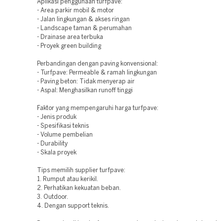
Aplikasi penggunaan turfpave:
- Area parkir mobil & motor
- Jalan lingkungan & akses ringan
- Landscape taman & perumahan
- Drainase area terbuka
- Proyek green building
Perbandingan dengan paving konvensional:
- Turfpave: Permeable & ramah lingkungan
- Paving beton: Tidak menyerap air
- Aspal: Menghasilkan runoff tinggi
Faktor yang mempengaruhi harga turfpave:
- Jenis produk
- Spesifikasi teknis
- Volume pembelian
- Durability
- Skala proyek
Tips memilih supplier turfpave:
1. Rumput atau kerikil.
2. Perhatikan kekuatan beban.
3. Outdoor.
4. Dengan support teknis.