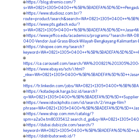
🌐
https://blog.stremio.com/?
s=WA+0821+1305+0400++%5B%5BADEFA%5D%5D++Pengadaan+M
🌐
https://www.studiosz.com.br/?
route=product/search&search=WA+0821+1305+0400++%5B%5
🌐
https://www.pts.gatech.edu/?
s=WA+0821+1305+0400++%5B%5BADEFA%5D%5D++Jasa+Materia
🌐
https://www.jeffco.edu/academics/programs/?search=WA-08
0400-Vendor-Jual-Grass-Block-Wilayah-Bengkayang-Kalimantan-
🌐
https://shopee.com.my/search?
keyword=WA+0821+1305+0400++%5B%5BADEFA%5D%5D++Penye
🌐
https://ca.carousell.com/search/WA%200821%201305%
🌐
https://www.ebay.es/sch/i.html?
_nkw=WA+0821+1305+0400+%5B%5BADEFA%5D%5D++Jasa+Peng
🌐
https://tr.linkedin.com/jobs/WA+0821+1305+0400+%5B%5B
🌐
https://kotadepok.harga.biz.id/search?
q=WA+0821+1305+0400+%5B%5BADEFA%5D%5D++Supplier+Per
🌐
https://www.istockphoto.com/id/search/2/image-film?
phrase=WA+0821+1305+0400+%5B%5BADEFA%5D%5D++Jasa+Pa
🌐
https://www.shop.com.mm/catalog/?
spm=a2a0e.tm80335412.search.d_go&q=WA+0821+1305+040
🌐
https://dubai.dubizzle.com/search/?
keyword=WA+0821+1305+0400+%5B%5BADEFA%5D%5D++Jual+M
🌐
https://distributor.web.id/?