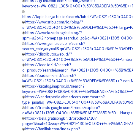
🌐
https://gf.linkedin.com/learning/search?
keywords=WA+0821+1305+0400+%5B%5BADEFA%5D%5D++Reka
🌐
https://tapin.harga.biz.id/search/label/WA+0821+1305+
🌐
https://www.sribu.com/id/blog/?
s=WA+0821+1305+0400+%5B%5BADEFA%5D%5D++Harga+Pasang
🌐
https://www.lazada.sg/catalog/?
spm=a2o42.homepage.search.d_go&q=WA+0821+1305+0400+
🌐
https://www.gumtree.com/search?
search_category=all&q=WA+0821+1305+0400+%5B%5BADEFA%
🌐
https://distributor.web.id/?
s=WA+0821+1305+0400++%5B%5BADEFA%5D%5D++Pemborong+
🌐
https://toco.id/id/search?
q=product/search&search=WA+0821+1305+0400++%5B%5BAD
🌐
https://padiumkm.id/search?
k=WA+0821+1305+0400++%5B%5BADEFA%5D%5D++Pusat+Materi
🌐
https://katalog.inaproc.id/search?
keyword=WA+0821+1305+0400++%5B%5BADEFA%5D%5D++Vend
🌐
https://vendorpedia.ahmadcorp.com/search?
type=jasa&q=WA+0821+1305+0400++%5B%5BADEFA%5D%5D++J
🌐
https://trends.google.com/trends/explore?
q=WA+0821+1305+0400++%5B%5BADEFA%5D%5D++Harga+Pema
🌐
https://bela.gratisongkir.id/products/10?
page=1&cat=10&sq=WA+0821+1305+0400++%5B%5BADEFA%5D%
🌐
https://tanilink.com/index.php?