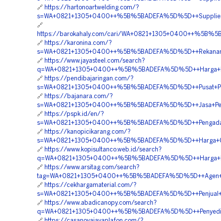
🔗
https://hartonoartwelding.com/?
s=WA+0821+1305+0400++%5B%5BADEFA%5D%5D++Supplier+Pa
🔗
https://barokahaly.com/cari/WA+0821+1305+0400++%5B%5B
🔗
https://karonina.com/?
s=WA+0821+1305+0400++%5B%5BADEFA%5D%5D++Rekanan+Mat
🔗
https://www.jayasteel.com/search?
q=WA+0821+1305+0400++%5B%5BADEFA%5D%5D++Harga+Pema
🔗
https://pendibajaringan.com/?
s=WA+0821+1305+0400++%5B%5BADEFA%5D%5D++Pusat+Paving
🔗
https://bajanara.com/?
s=WA+0821+1305+0400++%5B%5BADEFA%5D%5D++Jasa+Penga
🔗
https://pspk.id/en/?
s=WA+0821+1305+0400++%5B%5BADEFA%5D%5D++Pengadaan+G
🔗
https://kanopicikarang.com/?
s=WA+0821+1305+0400++%5B%5BADEFA%5D%5D++Harga+Gras
🔗
https://www.kopisultanco.web.id/search?
q=WA+0821+1305+0400++%5B%5BADEFA%5D%5D++Harga+Pasa
🔗
https://www.arsitag.com/search?
tag=WA+0821+1305+0400++%5B%5BADEFA%5D%5D++Agen+Gra
🔗
https://cekhargamaterial.com/?
s=WA+0821+1305+0400++%5B%5BADEFA%5D%5D++Penjual+Perm
🔗
https://www.abadicanopy.com/search?
q=WA+0821+1305+0400++%5B%5BADEFA%5D%5D++Penyedia+Tu
🔗
https://casanovajayaplafon.com/?