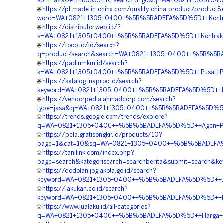
spm=a2a0e.tm80335410.search.d_go&q=WA+0821+1305+040
🌐
https://pt.made-in-china.com/quality-china-product/productS
word=WA+0821+1305+0400+%5B%5BADEFA%5D%5D++Kontraktor
🌐
https://distributor.web.id/?
s=WA+0821+1305+0400++%5B%5BADEFA%5D%5D++Kontraktor+
🌐
https://toco.id/id/search?
q=product/search&search=WA+0821+1305+0400++%5B%5BAD
🌐
https://padiumkm.id/search?
k=WA+0821+1305+0400++%5B%5BADEFA%5D%5D++Pusat+Penju
🌐
https://katalog.inaproc.id/search?
keyword=WA+0821+1305+0400++%5B%5BADEFA%5D%5D++Pembo
🌐
https://vendorpedia.ahmadcorp.com/search?
type=jasa&q=WA+0821+1305+0400++%5B%5BADEFA%5D%5D++K
🌐
https://trends.google.com/trends/explore?
q=WA+0821+1305+0400++%5B%5BADEFA%5D%5D++Agen+Permea
🌐
https://bela.gratisongkir.id/products/10?
page=1&cat=10&sq=WA+0821+1305+0400++%5B%5BADEFA%5D
🌐
https://tanilink.com/index.php?
page=search&kategorisearch=searchberita&submit=search
🌐
https://dodolan.jogjakota.go.id/search?
keyword=WA+0821+1305+0400++%5B%5BADEFA%5D%5D++Jasa
🌐
https://lakukan.co.id/search?
keyword=WA+0821+1305+0400++%5B%5BADEFA%5D%5D++Harg
🌐
https://www.jualaku.id/all-categories?
q=WA+0821+1305+0400++%5B%5BADEFA%5D%5D++Harga+Pasang