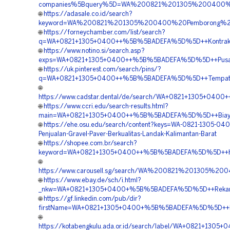
companies%5Bquery%5D=WA%200821%201305%200400%2
🌐
https://adasale.co.id/search?
keyword=WA%200821%201305%200400%20Pemborong%20T
🌐
https://forneychamber.com/list/search?
q=WA+0821+1305+0400++%5B%5BADEFA%5D%5D++Kontraktor+P
🌐
https://www.notino.si/search.asp?
exps=WA+0821+1305+0400++%5B%5BADEFA%5D%5D++Pusat+Pen
🌐
https://uk.pinterest.com/search/pins/?
q=WA+0821+1305+0400++%5B%5BADEFA%5D%5D++Tempat+Jual
🌐
https://www.cadstar.dental/de/search/WA+0821+1305+040
🌐
https://www.ccri.edu/search-results.html?
main=WA+0821+1305+0400++%5B%5BADEFA%5D%5D++Biaya+P
🌐
https://ehe.osu.edu/search/content?keys=WA-0821-1305-040
Penjualan-Gravel-Paver-Berkualitas-Landak-Kalimantan-Barat
🌐
https://shopee.com.br/search?
keyword=WA+0821+1305+0400++%5B%5BADEFA%5D%5D++Harga
🌐
https://www.carousell.sg/search/WA%200821%201305%
🌐
https://www.ebay.de/sch/i.html?
_nkw=WA+0821+1305+0400+%5B%5BADEFA%5D%5D++Rekanan+
🌐
https://gf.linkedin.com/pub/dir?
firstName=WA+0821+1305+0400+%5B%5BADEFA%5D%5D++Harg
🌐
https://kotabengkulu.ada.or.id/search/label/WA+0821+13