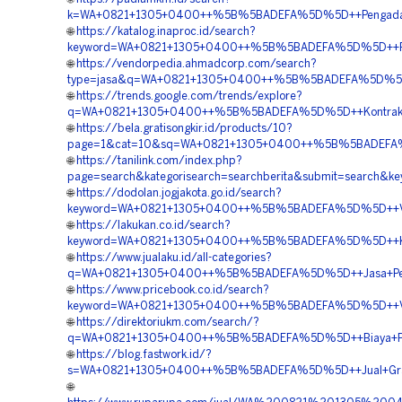
k=WA+0821+1305+0400++%5B%5BADEFA%5D%5D++Pengadaan+P
🌐
https://katalog.inaproc.id/search?
keyword=WA+0821+1305+0400++%5B%5BADEFA%5D%5D++Pusat+
🌐
https://vendorpedia.ahmadcorp.com/search?
type=jasa&q=WA+0821+1305+0400++%5B%5BADEFA%5D%5D++
🌐
https://trends.google.com/trends/explore?
q=WA+0821+1305+0400++%5B%5BADEFA%5D%5D++Kontraktor+
🌐
https://bela.gratisongkir.id/products/10?
page=1&cat=10&sq=WA+0821+1305+0400++%5B%5BADEFA%5D
🌐
https://tanilink.com/index.php?
page=search&kategorisearch=searchberita&submit=search
🌐
https://dodolan.jogjakota.go.id/search?
keyword=WA+0821+1305+0400++%5B%5BADEFA%5D%5D++Vend
🌐
https://lakukan.co.id/search?
keyword=WA+0821+1305+0400++%5B%5BADEFA%5D%5D++Kontr
🌐
https://www.jualaku.id/all-categories?
q=WA+0821+1305+0400++%5B%5BADEFA%5D%5D++Jasa+Penga
🌐
https://www.pricebook.co.id/search?
keyword=WA+0821+1305+0400++%5B%5BADEFA%5D%5D++Vend
🌐
https://direktoriukm.com/search/?
q=WA+0821+1305+0400++%5B%5BADEFA%5D%5D++Biaya+Pemas
🌐
https://blog.fastwork.id/?
s=WA+0821+1305+0400++%5B%5BADEFA%5D%5D++Jual+Grass
🌐