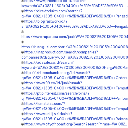
🌐
https://www.pricebook.co.id/search?
keyword=WA+0821+1305+0400++%5B%5BADEFA%5D%5D++Jual+
🌐
https://direktoriukm.com/search/?
q=WA+0821+1305+0400++%5B%5BADEFA%5D%5D++Pengadaan+
🌐
https://blog.fastwork.id/?
s=WA+0821+1305+0400++%5B%5BADEFA%5D%5D++Pengadaan+P
🌐
https://www.ruparupa.com/jual/WA%200821%201305%200
🌐
https://ruangjual.com/cari/WA%200821%201305%20040
🌐
https://inaproduct.com/search/companies?
companies%5Bquery%5D=WA%200821%201305%200400%20
🌐
https://adasale.co.id/search?
keyword=WA%200821%201305%200400%20Harga%20Pemas
🌐
http://tri-townchamber.org/list/search?
q=WA+0821+1305+0400++%5B%5BADEFA%5D%5D++Order+Turf
🌐
https://www.99.co/id/jual/rumah?
q=WA+0821+1305+0400++%5B%5BADEFA%5D%5D++Tempat+Jual
🌐
https://pt.pinterest.com/search/pins/?
q=WA+0821+1305+0400++%5B%5BADEFA%5D%5D++Pemborong+M
🌐
https://lematelas.com/?
q=WA+0821+1305+0400++%5B%5BADEFA%5D%5D++Tempat+Jual
🌐
https://www.uni-lj.si/iskalnik?
q=WA+0821+1305+0400++%5B%5BADEFA%5D%5D++Rekanan+Gr
🌐
https://www.cityofhobart.org/Search?searchPhrase=WA-082