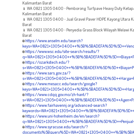
Kalimantan Barat
📱 WA 0821 1305 0400 - Pemborong Turfpave Heavy Duty Ketap
Kalimantan Barat
📱 WA 0821 1305 0400 - Jual Gravel Paver HDPE Kayong Utara K
Barat
📱 WA 0821 1305 0400 - Penyedia Grass Block Wilayah Melawi K
Barat
🌐
https://www.anselm.edu/search?
keys=WA+0821+1305+0400++%5B%5BADEFA%5D%5D++Vendor+J
🌐
https://www.wsc.edu/site-search/results/?
q=WA+0821+1305+0400++%5B%5BADEFA%5D%5D++Biaya+Pema
🌐
https://ozarkstech.edu/?
s=WA+0821+1305+0400++%5B%5BADEFA%5D%5D++Biaya+Pasa
🌐
https://www.sars.gov.za/?
s=WA+0821+1305+0400++%5B%5BADEFA%5D%5D++Harga+Pemas
🌐
https://www.mesacc.edu/search/google?
keys=WA+0821+1305+0400++%5B%5BADEFA%5D%5D++Harga+Pe
🌐
https://www.cdqq.gov.mo/zh-hant/?
s=WA+0821+1305+0400++%5B%5BADEFA%5D%5D++Agen+Pavin
🌐
https://www.fairhavennj.org/advanced-search?
keywords=WA+0821+1305+0400++%5B%5BADEFA%5D%5D++Peny
🌐
https://www.uni-hohenheim.de/en/search?
q=WA+0821+1305+0400++%5B%5BADEFA%5D%5D++Penjual+Mate
🌐
https://www.syracuse.edu/search/?
documents%5Bquery%5D=WA+0821+1305+0400++%5B%5BADEFA