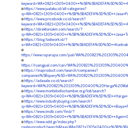
keyword=WA+0821+1305+0400++%5B%5BADEFA%5D%5D++Pembo
🌐
https://www.jualaku.id/all-categories?
q=WA+0821+1305+0400++%5B%5BADEFA%5D%5D++Jasa+Pasang
🌐
https://www.pricebook.co.id/search?
keyword=WA+0821+1305+0400++%5B%5BADEFA%5D%5D++Penye
🌐
https://direktoriukm.com/search/?
q=WA+0821+1305+0400++%5B%5BADEFA%5D%5D++Jasa+Turf
🌐
https://blog.fastwork.id/?
s=WA+0821+1305+0400++%5B%5BADEFA%5D%5D++Kontraktor+P
🌐
https://www.ruparupa.com/jual/WA%200821%201305%20
🌐
https://ruangjual.com/cari/WA%200821%201305%20040
🌐
https://inaproduct.com/search/companies?
companies%5Bquery%5D=WA%200821%201305%200400%20J
🌐
https://adasale.co.id/search?
keyword=WA%200821%201305%200400%20Harga%20Mater
🌐
https://www.montebellochamber.org/list/search?
q=WA+0821+1305+0400++%5B%5BADEFA%5D%5D++Harga+Turfp
🌐
https://www.industrybuying.com/search?
q=WA+0821+1305+0400++%5B%5BADEFA%5D%5D++Biaya+Peng
🌐
https://www.imdb.com/find/?
q=WA+0821+1305+0400++%5B%5BADEFA%5D%5D++Agen+Grass+
🌐
https://www.odd.gr/index.php?
route=product/search&tag=WA+0821+1305+0400++%5B%5BAD