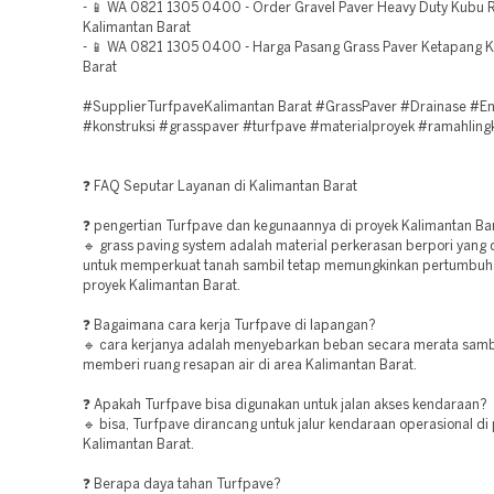
- 📱 WA 0821 1305 0400 - Order Gravel Paver Heavy Duty Kubu 
Kalimantan Barat
- 📱 WA 0821 1305 0400 - Harga Pasang Grass Paver Ketapang 
Barat
#SupplierTurfpaveKalimantan Barat #GrassPaver #Drainase #En
#konstruksi #grasspaver #turfpave #materialproyek #ramahlin
❓ FAQ Seputar Layanan di Kalimantan Barat
❓ pengertian Turfpave dan kegunaannya di proyek Kalimantan Ba
🔹 grass paving system adalah material perkerasan berpori yang
untuk memperkuat tanah sambil tetap memungkinkan pertumbuh
proyek Kalimantan Barat.
❓ Bagaimana cara kerja Turfpave di lapangan?
🔹 cara kerjanya adalah menyebarkan beban secara merata sambi
memberi ruang resapan air di area Kalimantan Barat.
❓ Apakah Turfpave bisa digunakan untuk jalan akses kendaraan?
🔹 bisa, Turfpave dirancang untuk jalur kendaraan operasional di
Kalimantan Barat.
❓ Berapa daya tahan Turfpave?