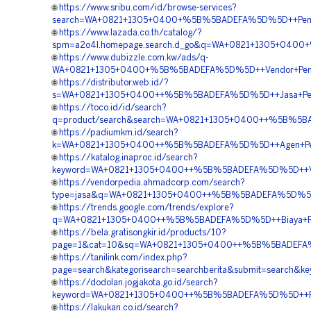
🌐
https://www.sribu.com/id/browse-services?
search=WA+0821+1305+0400+%5B%5BADEFA%5D%5D++Pemboro
🌐
https://www.lazada.co.th/catalog/?
spm=a2o4l.homepage.search.d_go&q=WA+0821+1305+0400+
🌐
https://www.dubizzle.com.kw/ads/q-
WA+0821+1305+0400+%5B%5BADEFA%5D%5D++Vendor+Pengad
🌐
https://distributor.web.id/?
s=WA+0821+1305+0400++%5B%5BADEFA%5D%5D++Jasa+Pengad
🌐
https://toco.id/id/search?
q=product/search&search=WA+0821+1305+0400++%5B%5BADE
🌐
https://padiumkm.id/search?
k=WA+0821+1305+0400++%5B%5BADEFA%5D%5D++Agen+Penjua
🌐
https://katalog.inaproc.id/search?
keyword=WA+0821+1305+0400++%5B%5BADEFA%5D%5D++Vendo
🌐
https://vendorpedia.ahmadcorp.com/search?
type=jasa&q=WA+0821+1305+0400++%5B%5BADEFA%5D%5D++
🌐
https://trends.google.com/trends/explore?
q=WA+0821+1305+0400++%5B%5BADEFA%5D%5D++Biaya+Pasa
🌐
https://bela.gratisongkir.id/products/10?
page=1&cat=10&sq=WA+0821+1305+0400++%5B%5BADEFA%5D%
🌐
https://tanilink.com/index.php?
page=search&kategorisearch=searchberita&submit=search
🌐
https://dodolan.jogjakota.go.id/search?
keyword=WA+0821+1305+0400++%5B%5BADEFA%5D%5D++Penga
🌐
https://lakukan.co.id/search?