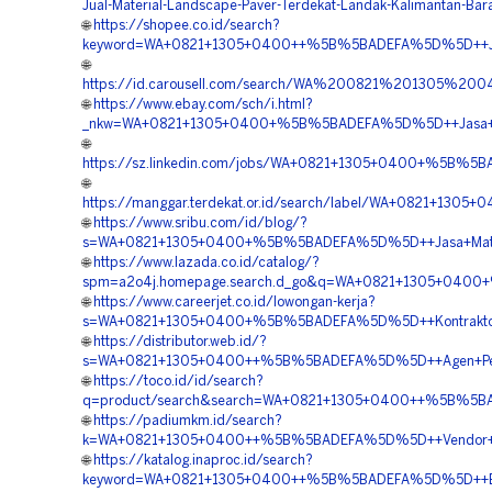
Jual-Material-Landscape-Paver-Terdekat-Landak-Kalimantan-Bar
🌐
https://shopee.co.id/search?
keyword=WA+0821+1305+0400++%5B%5BADEFA%5D%5D++Jasa+
🌐
https://id.carousell.com/search/WA%200821%201305%2
🌐
https://www.ebay.com/sch/i.html?
_nkw=WA+0821+1305+0400+%5B%5BADEFA%5D%5D++Jasa+Pema
🌐
https://sz.linkedin.com/jobs/WA+0821+1305+0400+%5B%5B
🌐
https://manggar.terdekat.or.id/search/label/WA+0821+130
🌐
https://www.sribu.com/id/blog/?
s=WA+0821+1305+0400+%5B%5BADEFA%5D%5D++Jasa+Material
🌐
https://www.lazada.co.id/catalog/?
spm=a2o4j.homepage.search.d_go&q=WA+0821+1305+0400+%
🌐
https://www.careerjet.co.id/lowongan-kerja?
s=WA+0821+1305+0400+%5B%5BADEFA%5D%5D++Kontraktor+P
🌐
https://distributor.web.id/?
s=WA+0821+1305+0400++%5B%5BADEFA%5D%5D++Agen+Penjual
🌐
https://toco.id/id/search?
q=product/search&search=WA+0821+1305+0400++%5B%5BAD
🌐
https://padiumkm.id/search?
k=WA+0821+1305+0400++%5B%5BADEFA%5D%5D++Vendor+Tur
🌐
https://katalog.inaproc.id/search?
keyword=WA+0821+1305+0400++%5B%5BADEFA%5D%5D++Biaya