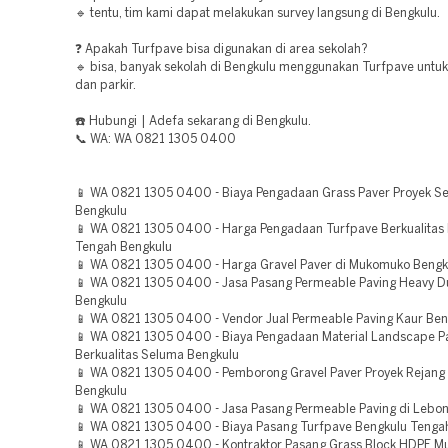
🔹 tentu, tim kami dapat melakukan survey langsung di Bengkulu.
❓ Apakah Turfpave bisa digunakan di area sekolah?
🔹 bisa, banyak sekolah di Bengkulu menggunakan Turfpave untuk 
dan parkir.
☎️ Hubungi | Adefa sekarang di Bengkulu.
📞 WA: WA 0821 1305 0400
📱 WA 0821 1305 0400 - Biaya Pengadaan Grass Paver Proyek S
Bengkulu
📱 WA 0821 1305 0400 - Harga Pengadaan Turfpave Berkualitas
Tengah Bengkulu
📱 WA 0821 1305 0400 - Harga Gravel Paver di Mukomuko Bengk
📱 WA 0821 1305 0400 - Jasa Pasang Permeable Paving Heavy D
Bengkulu
📱 WA 0821 1305 0400 - Vendor Jual Permeable Paving Kaur Ben
📱 WA 0821 1305 0400 - Biaya Pengadaan Material Landscape P
Berkualitas Seluma Bengkulu
📱 WA 0821 1305 0400 - Pemborong Gravel Paver Proyek Rejang
Bengkulu
📱 WA 0821 1305 0400 - Jasa Pasang Permeable Paving di Lebo
📱 WA 0821 1305 0400 - Biaya Pasang Turfpave Bengkulu Tenga
📱 WA 0821 1305 0400 - Kontraktor Pasang Grass Block HDPE 