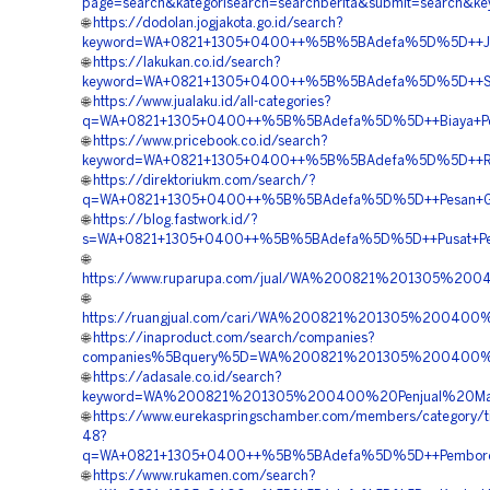
page=search&kategorisearch=searchberita&submit=search
🌐
https://dodolan.jogjakota.go.id/search?
keyword=WA+0821+1305+0400++%5B%5BAdefa%5D%5D++Jasa+
🌐
https://lakukan.co.id/search?
keyword=WA+0821+1305+0400++%5B%5BAdefa%5D%5D++Suppli
🌐
https://www.jualaku.id/all-categories?
q=WA+0821+1305+0400++%5B%5BAdefa%5D%5D++Biaya+Pemas
🌐
https://www.pricebook.co.id/search?
keyword=WA+0821+1305+0400++%5B%5BAdefa%5D%5D++Rekana
🌐
https://direktoriukm.com/search/?
q=WA+0821+1305+0400++%5B%5BAdefa%5D%5D++Pesan+Grass
🌐
https://blog.fastwork.id/?
s=WA+0821+1305+0400++%5B%5BAdefa%5D%5D++Pusat+Penga
🌐
https://www.ruparupa.com/jual/WA%200821%201305%20
🌐
https://ruangjual.com/cari/WA%200821%201305%200400
🌐
https://inaproduct.com/search/companies?
companies%5Bquery%5D=WA%200821%201305%200400%20P
🌐
https://adasale.co.id/search?
keyword=WA%200821%201305%200400%20Penjual%20Mate
🌐
https://www.eurekaspringschamber.com/members/category/tit
48?
q=WA+0821+1305+0400++%5B%5BAdefa%5D%5D++Pemborong+G
🌐
https://www.rukamen.com/search?