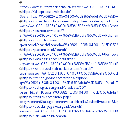
🌐
https://www.shutterstock.com/id/search/WA+0821+1305+0
🌐
https://aliexpress.ru/wholesale?
SearchText=WA+0821+1305+0400+%5B%5BAdefa%5D%5D++Pen
🌐
https://hi.made-in-china.com/quality-china-product/productS
word=WA+0821+1305+0400+%5B%5BAdefa%5D%5D++Pesan+Ma
🌐
https://distributor.web.id/?
s=WA+0821+1305+0400++%5B%5BAdefa%5D%5D++Rekanan+Gr
🌐
https://toco.id/id/search?
q=product/search&search=WA+0821+1305+0400++%5B%5BAd
🌐
https://padiumkm.id/search?
k=WA+0821+1305+0400++%5B%5BAdefa%5D%5D++Pemborong+
🌐
https://katalog.inaproc.id/search?
keyword=WA+0821+1305+0400++%5B%5BAdefa%5D%5D++Pusat+
🌐
https://vendorpedia.ahmadcorp.com/search?
type=jasa&q=WA+0821+1305+0400++%5B%5BAdefa%5D%5D++P
🌐
https://trends.google.com/trends/explore?
q=WA+0821+1305+0400++%5B%5BAdefa%5D%5D++Pusat+Turf
🌐
https://bela.gratisongkir.id/products/10?
page=1&cat=10&sq=WA+0821+1305+0400++%5B%5BAdefa%5D%
🌐
https://tanilink.com/index.php?
page=search&kategorisearch=searchberita&submit=searc
🌐
https://dodolan.jogjakota.go.id/search?
keyword=WA+0821+1305+0400++%5B%5BAdefa%5D%5D++Kontr
🌐
https://lakukan.co.id/search?