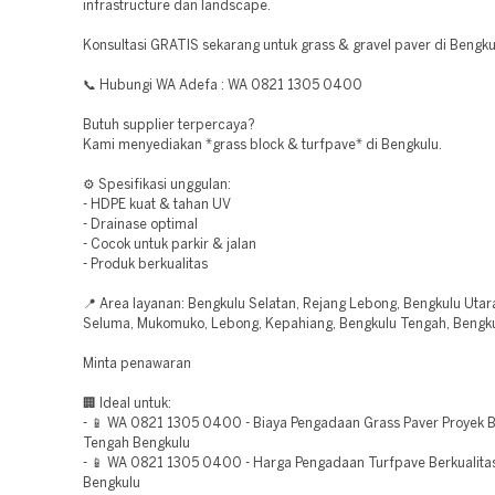
infrastructure dan landscape.
Konsultasi GRATIS sekarang untuk grass & gravel paver di Bengku
📞 Hubungi WA Adefa : WA 0821 1305 0400
Butuh supplier terpercaya?
Kami menyediakan *grass block & turfpave* di Bengkulu.
⚙️ Spesifikasi unggulan:
- HDPE kuat & tahan UV
- Drainase optimal
- Cocok untuk parkir & jalan
- Produk berkualitas
📍 Area layanan: Bengkulu Selatan, Rejang Lebong, Bengkulu Utara
Seluma, Mukomuko, Lebong, Kepahiang, Bengkulu Tengah, Bengku
Minta penawaran
🏢 Ideal untuk:
- 📱 WA 0821 1305 0400 - Biaya Pengadaan Grass Paver Proyek 
Tengah Bengkulu
- 📱 WA 0821 1305 0400 - Harga Pengadaan Turfpave Berkualita
Bengkulu