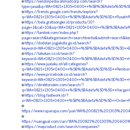
🌐
https://vendorpedia.ahmadcorp.com/search?
type=jasa&q=WA+0821+1305+0400++%5B%5BAdefa%5D%5D++
🌐
https://trends.google.com/trends/explore?
q=WA+0821+1305+0400++%5B%5BAdefa%5D%5D++Pusat+Penga
🌐
https://bela.gratisongkir.id/products/10?
page=1&cat=10&sq=WA+0821+1305+0400++%5B%5BAdefa%5D%
🌐
https://tanilink.com/index.php?
page=search&kategorisearch=searchberita&submit=searc
🌐
https://dodolan.jogjakota.go.id/search?
keyword=WA+0821+1305+0400++%5B%5BAdefa%5D%5D++Biay
🌐
https://lakukan.co.id/search?
keyword=WA+0821+1305+0400++%5B%5BAdefa%5D%5D++Harga+
🌐
https://www.jualaku.id/all-categories?
q=WA+0821+1305+0400++%5B%5BAdefa%5D%5D++Pemborong+
🌐
https://www.pricebook.co.id/search?
keyword=WA+0821+1305+0400++%5B%5BAdefa%5D%5D++Harga
🌐
https://direktoriukm.com/search/?
q=WA+0821+1305+0400++%5B%5BAdefa%5D%5D++Harga+Gras
🌐
https://blog.fastwork.id/?
s=WA+0821+1305+0400++%5B%5BAdefa%5D%5D++Order+Perme
🌐
https://www.ruparupa.com/jual/WA%200821%201305%200
🌐
https://ruangjual.com/cari/WA%200821%201305%200400
🌐
https://inaproduct.com/search/companies?