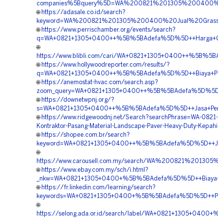
companies%5Bquery%5D=WA%200821%201305%200400%2
🌐
https://adasale.co.id/search?
keyword=WA%200821%201305%200400%20Jual%20Grass%
🌐
https://www.perrischamber.org/events/search?
q=WA+0821+1305+0400++%5B%5BAdefa%5D%5D++Harga+Gra
🌐
https://www.blibli.com/cari/WA+0821+1305+0400++%5B%5B
🌐
https://www.hollywoodreporter.com/results/?
q=WA+0821+1305+0400++%5B%5BAdefa%5D%5D++Biaya+Pasang
🌐
https://anemostat-hvac.com/search.asp?
zoom_query=WA+0821+1305+0400++%5B%5BAdefa%5D%5D++P
🌐
https://downetwpnj.org/?
s=WA+0821+1305+0400++%5B%5BAdefa%5D%5D++Jasa+Pemasa
🌐
https://www.ridgewoodnj.net/Search?searchPhrase=WA-0821
Kontraktor-Pasang-Material-Landscape-Paver-Heavy-Duty-Kepah
🌐
https://shopee.com.br/search?
keyword=WA+0821+1305+0400++%5B%5BAdefa%5D%5D++Jual+
🌐
https://www.carousell.com.my/search/WA%200821%201
🌐
https://www.ebay.com.my/sch/i.html?
_nkw=WA+0821+1305+0400+%5B%5BAdefa%5D%5D++Biaya+Pas
🌐
https://fr.linkedin.com/learning/search?
keywords=WA+0821+1305+0400+%5B%5BAdefa%5D%5D++Pemb
🌐
https://selong.ada.or.id/search/label/WA+0821+1305+040