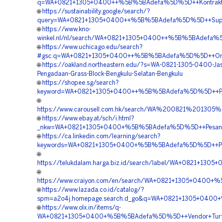
q=WA+0821+1305+0400++%5B%5BAdefa%5D%5D++Kontraktor+P
🌐
https://sustainability.google/search/?
query=WA+0821+1305+0400++%5B%5BAdefa%5D%5D++Supplier
🌐
https://www.kno-
winkel.nl/nl/search/WA+0821+1305+0400++%5B%5BAdefa%5D
🌐
https://www.uchicago.edu/search?
#gsc.q=WA+0821+1305+0400++%5B%5BAdefa%5D%5D++Order+
🌐
https://oakland.northeastern.edu/?s=WA-0821-1305-0400-Ja
Pengadaan-Grass-Block-Bengkulu-Selatan-Bengkulu
🌐
https://shopee.sg/search?
keyword=WA+0821+1305+0400++%5B%5BAdefa%5D%5D++Pusat
🌐
https://www.carousell.com.hk/search/WA%200821%2013
🌐
https://www.ebay.at/sch/i.html?
_nkw=WA+0821+1305+0400+%5B%5BAdefa%5D%5D++Pesan+Ma
🌐
https://ca.linkedin.com/learning/search?
keywords=WA+0821+1305+0400+%5B%5BAdefa%5D%5D++Pesa
🌐
https://telukdalam.harga.biz.id/search/label/WA+0821+
🌐
https://www.craiyon.com/en/search/WA+0821+1305+0400+
🌐
https://www.lazada.co.id/catalog/?
spm=a2o4j.homepage.search.d_go&q=WA+0821+1305+0400+
🌐
https://www.olx.in/items/q-
WA+0821+1305+0400+%5B%5BAdefa%5D%5D++Vendor+Turfp