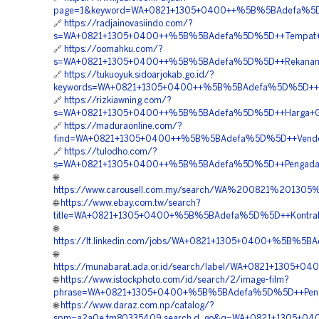
page=1&keyword=WA+0821+1305+0400++%5B%5BAdefa%5D%5D
🔗
https://radjainovasiindo.com/?
s=WA+0821+1305+0400++%5B%5BAdefa%5D%5D++Tempat+Jual
🔗
https://oomahku.com/?
s=WA+0821+1305+0400++%5B%5BAdefa%5D%5D++Rekanan+Pe
🔗
https://tukuoyuk.sidoarjokab.go.id/?
keywords=WA+0821+1305+0400++%5B%5BAdefa%5D%5D++Penga
🔗
https://rizkiawning.com/?
s=WA+0821+1305+0400++%5B%5BAdefa%5D%5D++Harga+Gras
🔗
https://maduraonline.com/?
find=WA+0821+1305+0400++%5B%5BAdefa%5D%5D++Vendor+
🔗
https://tulodho.com/?
s=WA+0821+1305+0400++%5B%5BAdefa%5D%5D++Pengadaan+
🌐
https://www.carousell.com.my/search/WA%200821%201
🌐
https://www.ebay.com.tw/search?
title=WA+0821+1305+0400+%5B%5BAdefa%5D%5D++Kontrakto
🌐
https://lt.linkedin.com/jobs/WA+0821+1305+0400+%5B%5B
🌐
https://munabarat.ada.or.id/search/label/WA+0821+1305
🌐
https://www.istockphoto.com/id/search/2/image-film?
phrase=WA+0821+1305+0400+%5B%5BAdefa%5D%5D++Pengad
🌐
https://www.daraz.com.np/catalog/?
spm=a2a0e.tm80335409.search.d_go&q=WA+0821+1305+040