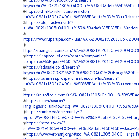
🌐
https://www.pricebook.co.id/search?
keyword=WA+0821+1305+0400++%5B%5BAdefa%5D%5D++Jasa+
🌐
https://direktoriukm.com/search/?
q=WA+0821+1305+0400++%5B%5BAdefa%5D%5D++Rekanan+P
🌐
https://blog.fastwork.id/?
s=WA+0821+1305+0400++%5B%5BAdefa%5D%5D++Vendor+Gra
🌐
https://www.ruparupa.com/jual/WA%200821%201305%20
🌐
https://ruangjual.com/cari/WA%200821%201305%20040
🌐
https://inaproduct.com/search/companies?
companies%5Bquery%5D=WA%200821%201305%200400%20
🌐
https://adasale.co.id/search?
keyword=WA%200821%201305%200400%20Harga%20Pasan
🌐
https://business.prosperchamber.com/list/search?
q=WA+0821+1305+0400++%5B%5BAdefa%5D%5D++Vendor+Ju
🌐
https://en.softonic.com/s/WA+0821+1305+0400++%5B%5BAd
🌐
http://x.com/search?
lang=bg&src=unknown&q=WA+0821+1305+0400++%5B%5BAdef
🌐
https://runbc.ca/community/?
wpfs=WA+0821+1305+0400++%5B%5BAdefa%5D%5D++Harga+P
🌐
https://heza.gov.vn/?
s=WA+0821+1305+0400++%5B%5BAdefa%5D%5D++Jasa+Permea
🌐
https://www.veronanj.org/#stq=WA-0821-1305-0400-Harga-P