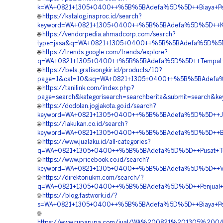
k=WA+0821+1305+0400++%5B%5BAdefa%5D%5D++Biaya+Penga
🌐
https://katalog.inaproc.id/search?
keyword=WA+0821+1305+0400++%5B%5BAdefa%5D%5D++Kontra
🌐
https://vendorpedia.ahmadcorp.com/search?
type=jasa&q=WA+0821+1305+0400++%5B%5BAdefa%5D%5D++P
🌐
https://trends.google.com/trends/explore?
q=WA+0821+1305+0400++%5B%5BAdefa%5D%5D++Tempat+Jua
🌐
https://bela.gratisongkir.id/products/10?
page=1&cat=10&sq=WA+0821+1305+0400++%5B%5BAdefa%5D
🌐
https://tanilink.com/index.php?
page=search&kategorisearch=searchberita&submit=searc
🌐
https://dodolan.jogjakota.go.id/search?
keyword=WA+0821+1305+0400++%5B%5BAdefa%5D%5D++Jual+G
🌐
https://lakukan.co.id/search?
keyword=WA+0821+1305+0400++%5B%5BAdefa%5D%5D++Biay
🌐
https://www.jualaku.id/all-categories?
q=WA+0821+1305+0400++%5B%5BAdefa%5D%5D++Pusat+Turf
🌐
https://www.pricebook.co.id/search?
keyword=WA+0821+1305+0400++%5B%5BAdefa%5D%5D++Vendo
🌐
https://direktoriukm.com/search/?
q=WA+0821+1305+0400++%5B%5BAdefa%5D%5D++Penjual+Grav
🌐
https://blog.fastwork.id/?
s=WA+0821+1305+0400++%5B%5BAdefa%5D%5D++Biaya+Pema
🌐
https://www.ruparupa.com/jual/WA%200821%201305%20