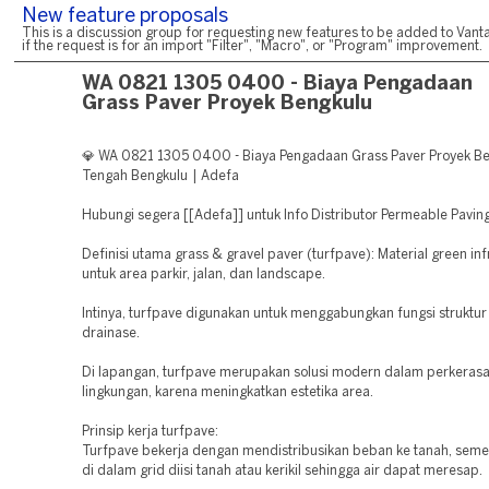
New feature proposals
This is a discussion group for requesting new features to be added to Vanta
if the request is for an import "Filter", "Macro", or "Program" improvement.
WA 0821 1305 0400 - Biaya Pengadaan
Grass Paver Proyek Bengkulu
💎 WA 0821 1305 0400 - Biaya Pengadaan Grass Paver Proyek B
Tengah Bengkulu | Adefa
Hubungi segera [[Adefa]] untuk Info Distributor Permeable Pavin
Definisi utama grass & gravel paver (turfpave): Material green inf
untuk area parkir, jalan, dan landscape.
Intinya, turfpave digunakan untuk menggabungkan fungsi struktur
drainase.
Di lapangan, turfpave merupakan solusi modern dalam perkeras
lingkungan, karena meningkatkan estetika area.
Prinsip kerja turfpave:
Turfpave bekerja dengan mendistribusikan beban ke tanah, seme
di dalam grid diisi tanah atau kerikil sehingga air dapat meresap.