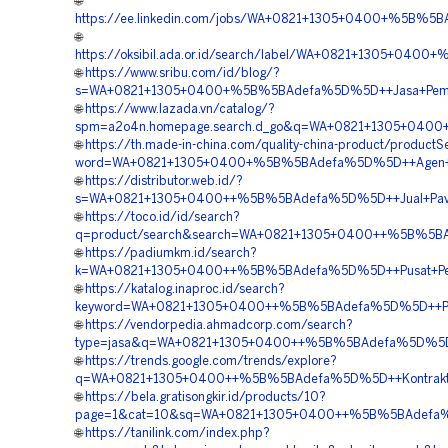
🌐
https://ee.linkedin.com/jobs/WA+0821+1305+0400+%5B%5B
🌐
https://oksibil.ada.or.id/search/label/WA+0821+1305+040
🌐
https://www.sribu.com/id/blog/?
s=WA+0821+1305+0400+%5B%5BAdefa%5D%5D++Jasa+Pemasan
🌐
https://www.lazada.vn/catalog/?
spm=a2o4n.homepage.search.d_go&q=WA+0821+1305+0400+%
🌐
https://th.made-in-china.com/quality-china-product/productS
word=WA+0821+1305+0400+%5B%5BAdefa%5D%5D++Agen+Penju
🌐
https://distributor.web.id/?
s=WA+0821+1305+0400++%5B%5BAdefa%5D%5D++Jual+Paving+
🌐
https://toco.id/id/search?
q=product/search&search=WA+0821+1305+0400++%5B%5BAde
🌐
https://padiumkm.id/search?
k=WA+0821+1305+0400++%5B%5BAdefa%5D%5D++Pusat+Penjua
🌐
https://katalog.inaproc.id/search?
keyword=WA+0821+1305+0400++%5B%5BAdefa%5D%5D++Penjua
🌐
https://vendorpedia.ahmadcorp.com/search?
type=jasa&q=WA+0821+1305+0400++%5B%5BAdefa%5D%5D++Bi
🌐
https://trends.google.com/trends/explore?
q=WA+0821+1305+0400++%5B%5BAdefa%5D%5D++Kontraktor+P
🌐
https://bela.gratisongkir.id/products/10?
page=1&cat=10&sq=WA+0821+1305+0400++%5B%5BAdefa%5D%
🌐
https://tanilink.com/index.php?