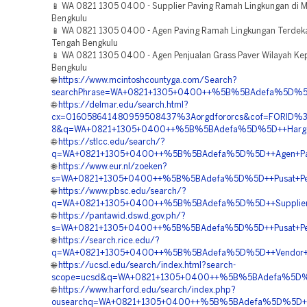
📱 WA 0821 1305 0400 - Supplier Paving Ramah Lingkungan di
Bengkulu
📱 WA 0821 1305 0400 - Agen Paving Ramah Lingkungan Terdeka
Tengah Bengkulu
📱 WA 0821 1305 0400 - Agen Penjualan Grass Paver Wilayah Ke
Bengkulu
🌐
https://www.mcintoshcountyga.com/Search?
searchPhrase=WA+0821+1305+0400++%5B%5BAdefa%5D%5D++V
🌐
https://delmar.edu/search.html?
cx=016058641480959508437%3Aorgdfororcs&cof=FORID%3
8&q=WA+0821+1305+0400++%5B%5BAdefa%5D%5D++Harga+Tu
🌐
https://stlcc.edu/search/?
q=WA+0821+1305+0400++%5B%5BAdefa%5D%5D++Agen+Pavin
🌐
https://www.eur.nl/zoeken?
s=WA+0821+1305+0400++%5B%5BAdefa%5D%5D++Pusat+Penju
🌐
https://www.pbsc.edu/search/?
q=WA+0821+1305+0400++%5B%5BAdefa%5D%5D++Supplier+G
🌐
https://pantawid.dswd.gov.ph/?
s=WA+0821+1305+0400++%5B%5BAdefa%5D%5D++Pusat+Penga
🌐
https://search.rice.edu/?
q=WA+0821+1305+0400++%5B%5BAdefa%5D%5D++Vendor+Turf
🌐
https://ucsd.edu/search/index.html?search-
scope=ucsd&q=WA+0821+1305+0400++%5B%5BAdefa%5D%5D++
🌐
https://www.harford.edu/search/index.php?
ousearchq=WA+0821+1305+0400++%5B%5BAdefa%5D%5D++Tem