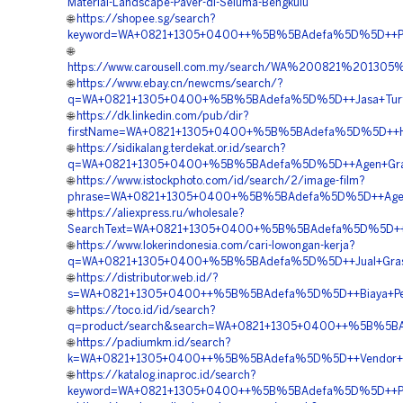
Material-Landscape-Paver-di-Seluma-Bengkulu
🌐
https://shopee.sg/search?
keyword=WA+0821+1305+0400++%5B%5BAdefa%5D%5D++Penga
🌐
https://www.carousell.com.my/search/WA%200821%2013
🌐
https://www.ebay.cn/newcms/search/?
q=WA+0821+1305+0400+%5B%5BAdefa%5D%5D++Jasa+Turfpa
🌐
https://dk.linkedin.com/pub/dir?
firstName=WA+0821+1305+0400+%5B%5BAdefa%5D%5D++Har
🌐
https://sidikalang.terdekat.or.id/search?
q=WA+0821+1305+0400+%5B%5BAdefa%5D%5D++Agen+Grass+
🌐
https://www.istockphoto.com/id/search/2/image-film?
phrase=WA+0821+1305+0400+%5B%5BAdefa%5D%5D++Agen+Pen
🌐
https://aliexpress.ru/wholesale?
SearchText=WA+0821+1305+0400+%5B%5BAdefa%5D%5D++Jual
🌐
https://www.lokerindonesia.com/cari-lowongan-kerja?
q=WA+0821+1305+0400+%5B%5BAdefa%5D%5D++Jual+Grass+B
🌐
https://distributor.web.id/?
s=WA+0821+1305+0400++%5B%5BAdefa%5D%5D++Biaya+Penga
🌐
https://toco.id/id/search?
q=product/search&search=WA+0821+1305+0400++%5B%5BAde
🌐
https://padiumkm.id/search?
k=WA+0821+1305+0400++%5B%5BAdefa%5D%5D++Vendor+Peng
🌐
https://katalog.inaproc.id/search?
keyword=WA+0821+1305+0400++%5B%5BAdefa%5D%5D++Pusat