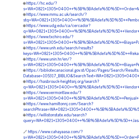
🌐
https://hc.edu/?
s=WA+0821+1305+0400++%5B%5BAdefa%5D%5D++Order+Materi
🌐
https://www.mmu.ac.uk/search/?
stq=WA+0821+1305+0400++%5B%5BAdefa%5D%5D++Pemboron
🌐
https://www.udg.edu/ca/cercador?
q=WA+0821+1305+0400++%5B%5BAdefa%5D%5D++Vendor+Jual
🌐
https://www.txchiro.edu/?
s=WA+0821+1305+0400++%5B%5BAdefa%5D%5D++Biaya+Pasang
🌐
https://www.unh.edu/search/results?
keys=WA+0821+1305+0400++%5B%5BAdefa%5D%5D++Rekanan+
🌐
https://www.unin.hr/en/?
s=WA+0821+1305+0400++%5B%5BAdefa%5D%5D++Biaya+Pemas
🌐
https://bibliotecanacional.gov.st/Opac/Pages/Search/Results
Database=105317_BIBLIO&SearchText=WA+0821+1305+0400
🌐
https://hasbrouck-heightsnj.org/search?
q=WA+0821+1305+0400++%5B%5BAdefa%5D%5D++Vendor+Jual
🌐
https://www.vermontlaw.edu/?
s=WA+0821+1305+0400++%5B%5BAdefa%5D%5D++Penjual+Mat
🌐
https://www.hamiltonnj.com/Search?
searchPhrase=WA+0821+1305+0400++%5B%5BAdefa%5D%5D++P
🌐
https://willistonstate.edu/search?
query=WA+0821+1305+0400++%5B%5BAdefa%5D%5D++Jasa+Pav
🔗
https://www.cahayaasa.com/?
s=WA+0821+1305+0400++%5B%5BAdefa%5D%5D++Order+Pavin