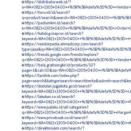
🌐
https://distributor.web.id/?
s=WA+0821+1305+0400++%5B%5BAdefa%5D%5D++Vendor+Pen
🌐
https://toco.id/id/search?
q=product/search&search=WA+0821+1305+0400++%5B%5BAd
🌐
https://padiumkm.id/search?
k=WA+0821+1305+0400++%5B%5BAdefa%5D%5D++Order+Grav
🌐
https://katalog.inaproc.id/search?
keyword=WA+0821+1305+0400++%5B%5BAdefa%5D%5D++Harga
🌐
https://vendorpedia.ahmadcorp.com/search?
type=jasa&q=WA+0821+1305+0400++%5B%5BAdefa%5D%5D++
🌐
https://trends.google.com/trends/explore?
q=WA+0821+1305+0400++%5B%5BAdefa%5D%5D++Vendor+Jual
🌐
https://bela.gratisongkir.id/products/10?
page=1&cat=10&sq=WA+0821+1305+0400++%5B%5BAdefa%5D
🌐
https://tanilink.com/index.php?
page=search&kategorisearch=searchberita&submit=searc
🌐
https://dodolan.jogjakota.go.id/search?
keyword=WA+0821+1305+0400++%5B%5BAdefa%5D%5D++Jasa+M
🌐
https://lakukan.co.id/search?
keyword=WA+0821+1305+0400++%5B%5BAdefa%5D%5D++Pusa
🌐
https://www.jualaku.id/all-categories?
q=WA+0821+1305+0400++%5B%5BAdefa%5D%5D++Harga+Peng
🌐
https://www.pricebook.co.id/search?
keyword=WA+0821+1305+0400++%5B%5BAdefa%5D%5D++Kontr
🌐
https://direktoriukm.com/search/?