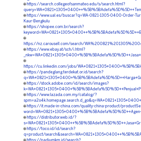
🌐
https://search.collegeofsanmateo.edu/s/search.html?
query=WA+0821+1305+0400++%5B%5BAdefa%5D%5D++Tempat
🌐
https://www.ual.es/buscar?q=WA-0821-1305-0400-Order-Tur
Kaur-Bengkulu
🌐
https://shopee.com.br/search?
keyword=WA+0821+1305+0400++%5B%5BAdefa%5D%5D++Biay
🌐
https://nz.carousell.com/search/WA%200821%201305%
🌐
https://www.ebay.at/sch/i.html?
_nkw=WA+0821+1305+0400+%5B%5BAdefa%5D%5D++Jasa+Pen
🌐
https://cu.linkedin.com/jobs/WA+0821+1305+0400+%5B%5B
🌐
https://pandeglang.terdekat.or.id/search?
q=WA+0821+1305+0400+%5B%5BAdefa%5D%5D++Harga+Grass
🌐
https://stock.adobe.com/id/search/images?
k=WA+0821+1305+0400+%5B%5BAdefa%5D%5D++Penjual+Pavi
🌐
https://www.lazada.com.my/catalog/?
spm=a2o4k.homepage.search.d_go&q=WA+0821+1305+0400+
🌐
https://it.made-in-china.com/quality-china-product/productS
word=WA+0821+1305+0400+%5B%5BAdefa%5D%5D++Agen+Penj
🌐
https://distributor.web.id/?
s=WA+0821+1305+0400++%5B%5BAdefa%5D%5D++Jasa+Grass
🌐
https://toco.id/id/search?
q=product/search&search=WA+0821+1305+0400++%5B%5BAde
🌐
https://padiumkm.id/search?