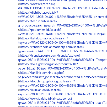
🌐
https://www.olx.pt/ads/q-
WA+0821+1305+0400+%5B%5BAdefa%5D%5D++Order+Materia
🌐
https://distributor.web.id/?
s=WA+0821+1305+0400++%5B%5BAdefa%5D%5D++Kontraktor+
🌐
https://toco.id/id/search?
q=product/search&search=WA+0821+1305+0400++%5B%5BAd
🌐
https://padiumkm.id/search?
k=WA+0821+1305+0400++%5B%5BAdefa%5D%5D++Harga+Peng
🌐
https://katalog.inaproc.id/search?
keyword=WA+0821+1305+0400++%5B%5BAdefa%5D%5D++Penju
🌐
https://vendorpedia.ahmadcorp.com/search?
type=jasa&q=WA+0821+1305+0400++%5B%5BAdefa%5D%5D++K
🌐
https://trends.google.com/trends/explore?
q=WA+0821+1305+0400++%5B%5BAdefa%5D%5D++Tempat+Jua
🌐
https://bela.gratisongkir.id/products/10?
page=1&cat=10&sq=WA+0821+1305+0400++%5B%5BAdefa%5D
🌐
https://tanilink.com/index.php?
page=search&kategorisearch=searchberita&submit=searc
🌐
https://dodolan.jogjakota.go.id/search?
keyword=WA+0821+1305+0400++%5B%5BAdefa%5D%5D++Jual
🌐
https://lakukan.co.id/search?
keyword=WA+0821+1305+0400++%5B%5BAdefa%5D%5D++Peny
🌐
https://www.jualaku.id/all-categories?
q=WA+0821+1305+0400++%5B%5BAdefa%5D%5D++Jual+Turfp