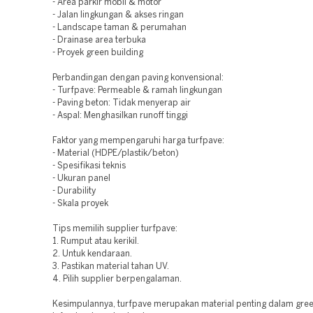
- Area parkir mobil & motor
- Jalan lingkungan & akses ringan
- Landscape taman & perumahan
- Drainase area terbuka
- Proyek green building
Perbandingan dengan paving konvensional:
- Turfpave: Permeable & ramah lingkungan
- Paving beton: Tidak menyerap air
- Aspal: Menghasilkan runoff tinggi
Faktor yang mempengaruhi harga turfpave:
- Material (HDPE/plastik/beton)
- Spesifikasi teknis
- Ukuran panel
- Durability
- Skala proyek
Tips memilih supplier turfpave:
1. Rumput atau kerikil.
2. Untuk kendaraan.
3. Pastikan material tahan UV.
4. Pilih supplier berpengalaman.
Kesimpulannya, turfpave merupakan material penting dalam gre