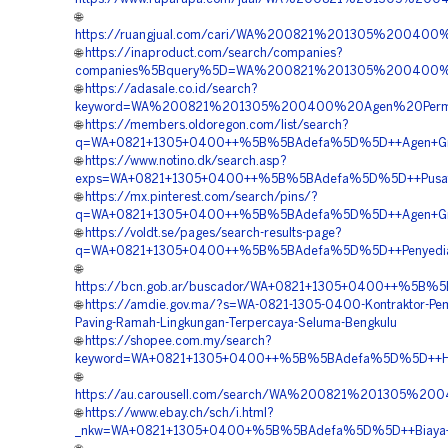
🌐
https://ruangjual.com/cari/WA%200821%201305%200400
🌐
https://inaproduct.com/search/companies?
companies%5Bquery%5D=WA%200821%201305%200400%2
🌐
https://adasale.co.id/search?
keyword=WA%200821%201305%200400%20Agen%20Permea
🌐
https://members.oldoregon.com/list/search?
q=WA+0821+1305+0400++%5B%5BAdefa%5D%5D++Agen+Grass
🌐
https://www.notino.dk/search.asp?
exps=WA+0821+1305+0400++%5B%5BAdefa%5D%5D++Pusat+P
🌐
https://mx.pinterest.com/search/pins/?
q=WA+0821+1305+0400++%5B%5BAdefa%5D%5D++Agen+Grass+
🌐
https://voldt.se/pages/search-results-page?
q=WA+0821+1305+0400++%5B%5BAdefa%5D%5D++Penyedia+G
🌐
https://bcn.gob.ar/buscador/WA+0821+1305+0400++%5B%5
🌐
https://amdie.gov.ma/?s=WA-0821-1305-0400-Kontraktor-Pe
Paving-Ramah-Lingkungan-Terpercaya-Seluma-Bengkulu
🌐
https://shopee.com.my/search?
keyword=WA+0821+1305+0400++%5B%5BAdefa%5D%5D++Harga
🌐
https://au.carousell.com/search/WA%200821%201305%2
🌐
https://www.ebay.ch/sch/i.html?
_nkw=WA+0821+1305+0400+%5B%5BAdefa%5D%5D++Biaya+Pem