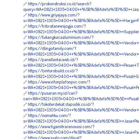
🔗
https://prokonstruksi.co.id/search?
query=WA+0821+1305+0400++%5B%5BAdefa%5D%5D++Jasa+Pe
🔗
https://www.griyajaya.com/?
s=WA+0821+1305+0400++%5B%5BAdefa%5D%5D++Harga+Pemas
🔗
https://tribratanewsjogja.com/?
s=WA+0821+1305+0400++%5B%5BAdefa%5D%5D++Supplier+Tu
🔗
https://tukangkacaaluminium.com/?
s=WA+0821+1305+0400++%5B%5BAdefa%5D%5D++Vendor+Pavi
🔗
https://dlingofamily.com/?
s=WA+0821+1305+0400++%5B%5BAdefa%5D%5D++Vendor+Jual
🔗
https://panellantai.web.id/?
s=WA+0821+1305+0400++%5B%5BAdefa%5D%5D++Pesan+Turfp
🔗
https://bintorobuild.co.id/?
s=WA+0821+1305+0400++%5B%5BAdefa%5D%5D++Pusat+Grass+
🔗
https://www.vifonplafonpvc.com/?
s=WA+0821+1305+0400++%5B%5BAdefa%5D%5D++Pusat+Penga
🔗
https://pusaran.my.id/cari?
cari=WA+0821+1305+0400++%5B%5BAdefa%5D%5D++Pusat+Pen
🔗
https://tokoterdekat.dapodik.co.id/?
s=WA+0821+1305+0400++%5B%5BAdefa%5D%5D++Vendor+Jual
🔗
https://oomahku.com/?
s=WA+0821+1305+0400++%5B%5BAdefa%5D%5D++Jasa+Pemas
🔗
https://www.tigamitrarenovasi.com/?
s=WA+0821+1305+0400++%5B%5BAdefa%5D%5D++Jasa+Pasan
🔗
https://www.jualo.com/dijual?