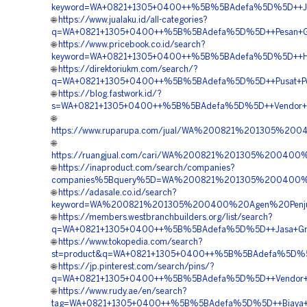
keyword=WA+0821+1305+0400++%5B%5BAdefa%5D%5D++Jasa+
🌐
https://www.jualaku.id/all-categories?
q=WA+0821+1305+0400++%5B%5BAdefa%5D%5D++Pesan+Gras
🌐
https://www.pricebook.co.id/search?
keyword=WA+0821+1305+0400++%5B%5BAdefa%5D%5D++Harg
🌐
https://direktoriukm.com/search/?
q=WA+0821+1305+0400++%5B%5BAdefa%5D%5D++Pusat+Penju
🌐
https://blog.fastwork.id/?
s=WA+0821+1305+0400++%5B%5BAdefa%5D%5D++Vendor+Jual
🌐
https://www.ruparupa.com/jual/WA%200821%201305%20
🌐
https://ruangjual.com/cari/WA%200821%201305%20040
🌐
https://inaproduct.com/search/companies?
companies%5Bquery%5D=WA%200821%201305%200400%20
🌐
https://adasale.co.id/search?
keyword=WA%200821%201305%200400%20Agen%20Penjua
🌐
https://members.westbranchbuilders.org/list/search?
q=WA+0821+1305+0400++%5B%5BAdefa%5D%5D++Jasa+Grave
🌐
https://www.tokopedia.com/search?
st=product&q=WA+0821+1305+0400++%5B%5BAdefa%5D%5D++
🌐
https://jp.pinterest.com/search/pins/?
q=WA+0821+1305+0400++%5B%5BAdefa%5D%5D++Vendor+Gra
🌐
https://www.rudy.ae/en/search?
tag=WA+0821+1305+0400++%5B%5BAdefa%5D%5D++Biaya+Pen