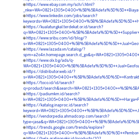
🌐
https://www.ebay.com.my/sch/i.html?
_nkw=WA+0821+1305+0400+%5B%5BAdefa%5D%5D++Biaya+Pe
🌐
https://www.linkedin.com/jobs/search?
keywords=WA+0821+1305+0400+%5B%5BAdefa%5D%5D++Harga+
🌐
https://kualatungkal.terdekat.or.id/search?
q=WA+0821+1305+0400+%5B%5BAdefa%5D%5D++Supplier+Mat
🌐
https://www.sribu.com/id/blog/?
s=WA+0821+1305+0400+%5B%5BAdefa%5D%5D++Jual+Geofoa
🌐
https://www.lazada.vn/catalog/?
spm=a2o4n.homepage.search.d_go&q=WA+0821+1305+0400
🌐
https://www.olx.bg/ads/q-
WA+0821+1305+0400+%5B%5BAdefa%5D%5D++Jual+Geofoam
🌐
https://distributor.web.id/?
s=WA+0821+1305+0400++%5B%5BAdefa%5D%5D++Kontraktor
🌐
https://toco.id/id/search?
q=product/search&search=WA+0821+1305+0400++%5B%5BAde
🌐
https://padiumkm.id/search?
k=WA+0821+1305+0400++%5B%5BAdefa%5D%5D++Harga+Pema
🌐
https://katalog.inaproc.id/search?
keyword=WA+0821+1305+0400++%5B%5BAdefa%5D%5D++Jas
🌐
https://vendorpedia.ahmadcorp.com/search?
type=jasa&q=WA+0821+1305+0400++%5B%5BAdefa%5D%5D++
🌐
https://trends.google.com/trends/explore?
q=WA+0821+1305+0400++%5B%5BAdefa%5D%5D++Pemborong+M
🌐
https://bela.gratisongkir.id/products/10?