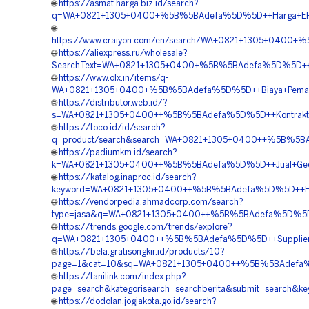
🌐
https://asmat.harga.biz.id/search?
q=WA+0821+1305+0400+%5B%5BAdefa%5D%5D++Harga+EPS+G
🌐
https://www.craiyon.com/en/search/WA+0821+1305+0400+
🌐
https://aliexpress.ru/wholesale?
SearchText=WA+0821+1305+0400+%5B%5BAdefa%5D%5D++Bia
🌐
https://www.olx.in/items/q-
WA+0821+1305+0400+%5B%5BAdefa%5D%5D++Biaya+Pemasan
🌐
https://distributor.web.id/?
s=WA+0821+1305+0400++%5B%5BAdefa%5D%5D++Kontraktor+P
🌐
https://toco.id/id/search?
q=product/search&search=WA+0821+1305+0400++%5B%5BAde
🌐
https://padiumkm.id/search?
k=WA+0821+1305+0400++%5B%5BAdefa%5D%5D++Jual+Geofo
🌐
https://katalog.inaproc.id/search?
keyword=WA+0821+1305+0400++%5B%5BAdefa%5D%5D++Har
🌐
https://vendorpedia.ahmadcorp.com/search?
type=jasa&q=WA+0821+1305+0400++%5B%5BAdefa%5D%5D++
🌐
https://trends.google.com/trends/explore?
q=WA+0821+1305+0400++%5B%5BAdefa%5D%5D++Supplier+G
🌐
https://bela.gratisongkir.id/products/10?
page=1&cat=10&sq=WA+0821+1305+0400++%5B%5BAdefa%5D
🌐
https://tanilink.com/index.php?
page=search&kategorisearch=searchberita&submit=searc
🌐
https://dodolan.jogjakota.go.id/search?