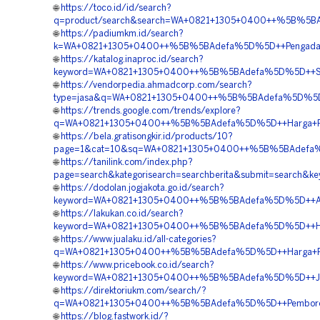
🌐
https://toco.id/id/search?
q=product/search&search=WA+0821+1305+0400++%5B%5BAd
🌐
https://padiumkm.id/search?
k=WA+0821+1305+0400++%5B%5BAdefa%5D%5D++Pengadaan+M
🌐
https://katalog.inaproc.id/search?
keyword=WA+0821+1305+0400++%5B%5BAdefa%5D%5D++Supp
🌐
https://vendorpedia.ahmadcorp.com/search?
type=jasa&q=WA+0821+1305+0400++%5B%5BAdefa%5D%5D++
🌐
https://trends.google.com/trends/explore?
q=WA+0821+1305+0400++%5B%5BAdefa%5D%5D++Harga+Pasang
🌐
https://bela.gratisongkir.id/products/10?
page=1&cat=10&sq=WA+0821+1305+0400++%5B%5BAdefa%5D%
🌐
https://tanilink.com/index.php?
page=search&kategorisearch=searchberita&submit=search
🌐
https://dodolan.jogjakota.go.id/search?
keyword=WA+0821+1305+0400++%5B%5BAdefa%5D%5D++Agen+
🌐
https://lakukan.co.id/search?
keyword=WA+0821+1305+0400++%5B%5BAdefa%5D%5D++Harg
🌐
https://www.jualaku.id/all-categories?
q=WA+0821+1305+0400++%5B%5BAdefa%5D%5D++Harga+Peng
🌐
https://www.pricebook.co.id/search?
keyword=WA+0821+1305+0400++%5B%5BAdefa%5D%5D++Jasa+P
🌐
https://direktoriukm.com/search/?
q=WA+0821+1305+0400++%5B%5BAdefa%5D%5D++Pemborong+
🌐
https://blog.fastwork.id/?