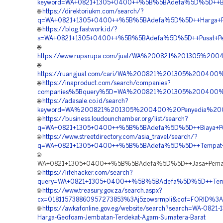
keyword=WA+0821+1305+0400++%5B%5BAdefa%5D%5D++Biay
🌐
https://direktoriukm.com/search/?
q=WA+0821+1305+0400++%5B%5BAdefa%5D%5D++Harga+Pas
🌐
https://blog.fastwork.id/?
s=WA+0821+1305+0400++%5B%5BAdefa%5D%5D++Pusat+Penju
🌐
https://www.ruparupa.com/jual/WA%200821%201305%20
🌐
https://ruangjual.com/cari/WA%200821%201305%20040
🌐
https://inaproduct.com/search/companies?
companies%5Bquery%5D=WA%200821%201305%200400%
🌐
https://adasale.co.id/search?
keyword=WA%200821%201305%200400%20Penyedia%20
🌐
https://business.loudounchamber.org/list/search?
q=WA+0821+1305+0400++%5B%5BAdefa%5D%5D++Biaya+Pema
🌐
https://www.streetdirectory.com/asia_travel/search/?
q=WA+0821+1305+0400++%5B%5BAdefa%5D%5D++Tempat+J
🌐
WA+0821+1305+0400++%5B%5BAdefa%5D%5D++Jasa+Pemasa
🌐
https://lifehacker.com/search?
query=WA+0821+1305+0400++%5B%5BAdefa%5D%5D++Tempat
🌐
https://www.treasury.gov.za/search.aspx?
cx=018115738860957273853%3Aj5zowsrmpli&cof=FORID%3A
🌐
https://awkafonline.gov.eg/website/search?search=WA-0821
Harga-Geofoam-Jembatan-Terdekat-Agam-Sumatera-Barat