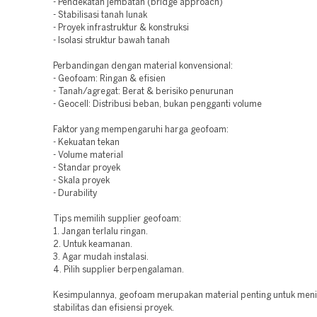
- Pendekatan jembatan (bridge approach)
- Stabilisasi tanah lunak
- Proyek infrastruktur & konstruksi
- Isolasi struktur bawah tanah
Perbandingan dengan material konvensional:
- Geofoam: Ringan & efisien
- Tanah/agregat: Berat & berisiko penurunan
- Geocell: Distribusi beban, bukan pengganti volume
Faktor yang mempengaruhi harga geofoam:
- Kekuatan tekan
- Volume material
- Standar proyek
- Skala proyek
- Durability
Tips memilih supplier geofoam:
1. Jangan terlalu ringan.
2. Untuk keamanan.
3. Agar mudah instalasi.
4. Pilih supplier berpengalaman.
Kesimpulannya, geofoam merupakan material penting untuk men
stabilitas dan efisiensi proyek.