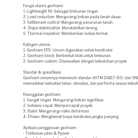
Fungsi utama geofoam:
1. Lightweight fill: Sebagai timbunan ringan.
2. Load reduction: Mengurangi beban pada tanah dasar.
3. Settlement control: Mengurangi penurunan tanah.
4. Slope stabilization: Menstabilkan lereng.
5. Thermal insulation: Memberikan isolasi termal.
Kategori utama:
1. Geofoam EPS: Umum digunakan untuk konstruksi.
2. Geofoam block: Berbentuk blok untuk timbunan.
3. Geofoam custom: Disesuaikan dengan kebutuhan proyek.
Standar & spesifikasi:
Geofoam umumnya memenuhi standar ASTM D6817, ISO, dan SNI
memastikan kekuatan tekan, densitas, dan performa sesuai kebut
Keunggulan geofoam:
1. Sangat ringan: Mengurangi beban signifikan.
2. Instalasi cepat: Mempercepat proyek.
3. Stabil: Mengurangi risiko deformasi.
4. Efisien: Menghemat biaya konstruksi jangka panjang.
Aplikasi penggunaan geofoam:
- Timbunan jalan & flyover