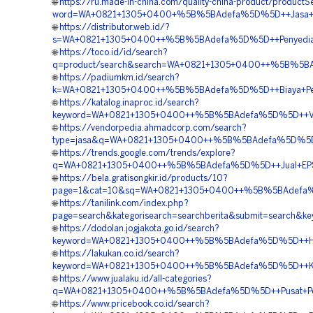
🌐
https://ru.made-in-china.com/quality-china-product/productS
word=WA+0821+1305+0400+%5B%5BAdefa%5D%5D++Jasa+Pe
🌐
https://distributor.web.id/?
s=WA+0821+1305+0400++%5B%5BAdefa%5D%5D++Penyedia+
🌐
https://toco.id/id/search?
q=product/search&search=WA+0821+1305+0400++%5B%5BAd
🌐
https://padiumkm.id/search?
k=WA+0821+1305+0400++%5B%5BAdefa%5D%5D++Biaya+Pema
🌐
https://katalog.inaproc.id/search?
keyword=WA+0821+1305+0400++%5B%5BAdefa%5D%5D++Vend
🌐
https://vendorpedia.ahmadcorp.com/search?
type=jasa&q=WA+0821+1305+0400++%5B%5BAdefa%5D%5D++
🌐
https://trends.google.com/trends/explore?
q=WA+0821+1305+0400++%5B%5BAdefa%5D%5D++Jual+EPS+
🌐
https://bela.gratisongkir.id/products/10?
page=1&cat=10&sq=WA+0821+1305+0400++%5B%5BAdefa%5
🌐
https://tanilink.com/index.php?
page=search&kategorisearch=searchberita&submit=sear
🌐
https://dodolan.jogjakota.go.id/search?
keyword=WA+0821+1305+0400++%5B%5BAdefa%5D%5D++Har
🌐
https://lakukan.co.id/search?
keyword=WA+0821+1305+0400++%5B%5BAdefa%5D%5D++Kont
🌐
https://www.jualaku.id/all-categories?
q=WA+0821+1305+0400++%5B%5BAdefa%5D%5D++Pusat+Penju
🌐
https://www.pricebook.co.id/search?