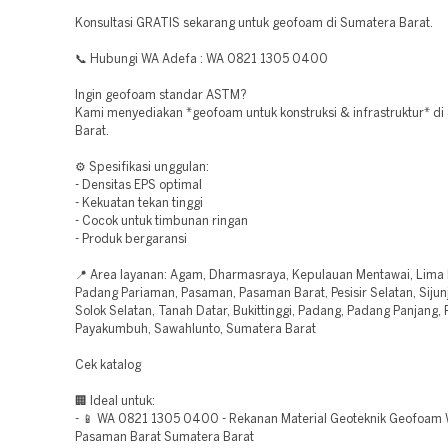
Konsultasi GRATIS sekarang untuk geofoam di Sumatera Barat.
📞 Hubungi WA Adefa : WA 0821 1305 0400
Ingin geofoam standar ASTM?
Kami menyediakan *geofoam untuk konstruksi & infrastruktur* d
Barat.
⚙️ Spesifikasi unggulan:
- Densitas EPS optimal
- Kekuatan tekan tinggi
- Cocok untuk timbunan ringan
- Produk bergaransi
📍 Area layanan: Agam, Dharmasraya, Kepulauan Mentawai, Lima 
Padang Pariaman, Pasaman, Pasaman Barat, Pesisir Selatan, Sijunj
Solok Selatan, Tanah Datar, Bukittinggi, Padang, Padang Panjang,
Payakumbuh, Sawahlunto, Sumatera Barat
Cek katalog
🏢 Ideal untuk:
- 📱 WA 0821 1305 0400 - Rekanan Material Geoteknik Geofoam 
Pasaman Barat Sumatera Barat