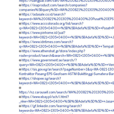
https://ruangjual.com/cari/WA%200821%201305%200400
🌐
https://inaproduct.com/search/companies?
companies%5Bquery%5D=WA%200821%201305%200400%20
🌐
https://adasale.co.id/search?
keyword=WA%200821%201305%200400%20Pusat%20EPS%2
🌐
https://www.acccolorado.org/list/search?
q=WA+0821+1305+0400++%5B%5BAdefa%5D%5D++Pusat+Peng
🌐
https://www.pinhome.id/jual?
keyword=WA+0821+1305+0400++%5B%5BAdefa%5D%5D++Jasa+
🌐
https://www.idntimes.com/search?
q=WA+0821+1305+0400++%5B%5BAdefa%5D%5D++Tempat+Jual
🌐
https://www.athenshat.gr/store/index.php?
route=product/search&search=WA+0821+1305+0400++%5B%5
🌐
https://www.government.se/search/?
query=WA+0821+1305+0400++%5B%5BAdefa%5D%5D++Vendor+
🌐
https://sis.gov.eg/ar/search?pageNumber=1&q=WA-0821-13
Kontraktor-Pasang-EPS-Geofoam-ASTM-Bukittinggi-Sumatera-Bar
🌐
https://shopee.sg/search?
keyword=WA+0821+1305+0400++%5B%5BAdefa%5D%5D++Biaya+P
🌐
https://nz.carousell.com/search/WA%200821%201305%
🌐
https://www.ebay.pl/sch/i.html?
_nkw=WA+0821+1305+0400+%5B%5BAdefa%5D%5D++Jasa+Pen
🌐
https://gf.linkedin.com/learning/search?
keywords=WA+0821+1305+0400+%5B%5BAdefa%5D%5D++Agen+