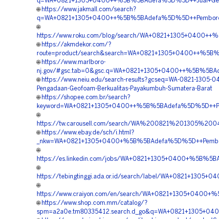
q=WA+0821+1305+0400++%5B%5BAdefa%5D%5D++Jual+Geofo
🌐
https://www.jakmall.com/search?
q=WA+0821+1305+0400++%5B%5BAdefa%5D%5D++Pemborong+G
🌐
https://www.roku.com/blog/search/WA+0821+1305+0400+
🌐
https://akmdekor.com/?
route=product/search&search=WA+0821+1305+0400++%5B%
🌐
https://www.marlboro-
nj.gov/#gsc.tab=0&gsc.q=WA+0821+1305+0400++%5B%5BAdef
🌐
https://www.neiu.edu/search-results?gcseq=WA-0821-1305-0
Pengadaan-Geofoam-Berkualitas-Payakumbuh-Sumatera-Barat
🌐
https://shopee.com.br/search?
keyword=WA+0821+1305+0400++%5B%5BAdefa%5D%5D++Pusat
🌐
https://tw.carousell.com/search/WA%200821%201305%
🌐
https://www.ebay.de/sch/i.html?
_nkw=WA+0821+1305+0400+%5B%5BAdefa%5D%5D++Pemboron
🌐
https://es.linkedin.com/jobs/WA+0821+1305+0400+%5B%5B
🌐
https://tebingtinggi.ada.or.id/search/label/WA+0821+13
🌐
https://www.craiyon.com/en/search/WA+0821+1305+0400
🌐
https://www.shop.com.mm/catalog/?
spm=a2a0e.tm80335412.search.d_go&q=WA+0821+1305+040