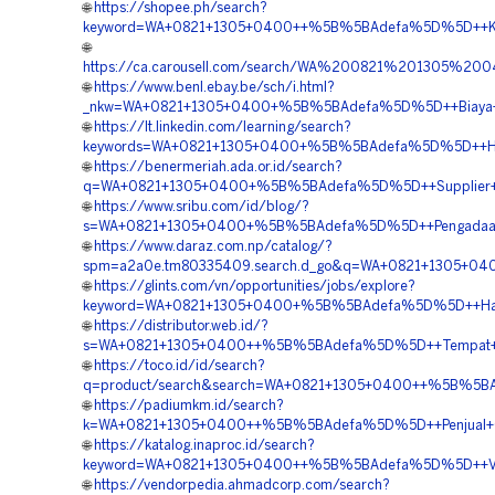
🌐
https://shopee.ph/search?
keyword=WA+0821+1305+0400++%5B%5BAdefa%5D%5D++Kont
🌐
https://ca.carousell.com/search/WA%200821%201305%2
🌐
https://www.benl.ebay.be/sch/i.html?
_nkw=WA+0821+1305+0400+%5B%5BAdefa%5D%5D++Biaya+Pe
🌐
https://lt.linkedin.com/learning/search?
keywords=WA+0821+1305+0400+%5B%5BAdefa%5D%5D++Harg
🌐
https://benermeriah.ada.or.id/search?
q=WA+0821+1305+0400+%5B%5BAdefa%5D%5D++Supplier+G
🌐
https://www.sribu.com/id/blog/?
s=WA+0821+1305+0400+%5B%5BAdefa%5D%5D++Pengadaan+
🌐
https://www.daraz.com.np/catalog/?
spm=a2a0e.tm80335409.search.d_go&q=WA+0821+1305+04
🌐
https://glints.com/vn/opportunities/jobs/explore?
keyword=WA+0821+1305+0400+%5B%5BAdefa%5D%5D++Harga
🌐
https://distributor.web.id/?
s=WA+0821+1305+0400++%5B%5BAdefa%5D%5D++Tempat+Jua
🌐
https://toco.id/id/search?
q=product/search&search=WA+0821+1305+0400++%5B%5BAd
🌐
https://padiumkm.id/search?
k=WA+0821+1305+0400++%5B%5BAdefa%5D%5D++Penjual+G
🌐
https://katalog.inaproc.id/search?
keyword=WA+0821+1305+0400++%5B%5BAdefa%5D%5D++Vend
🌐
https://vendorpedia.ahmadcorp.com/search?