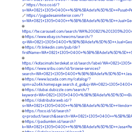
🔗
https://hco.co.id/?
s=WA+0821+1305+0400++%5B%5BAdefa%5D%5D++Pusat+Penjual
🔗
https://jogjadesaininterior.com/?
s=WA+0821+1305+0400++%5B%5BAdefa%5D%5D++Jual+Geofo
🌐
https://tw.carousell.com/search/WA%200821%201305%
🌐
https://www.ebay.cn/newcms/search/?
q=WA+0821+1305+0400+%5B%5BAdefa%5D%5D++Jual+Geofoam+L
🌐
https://tr.linkedin.com/pub/dir?
firstName=WA+0821+1305+0400+%5B%5BAdefa%5D%5D++Suppli
🌐
https://kotacimahi.terdekat.or.id/search/label/WA+0821+1
🌐
https://www.sribu.com/id/browse-services?
search=WA+0821+1305+0400+%5B%5BAdefa%5D%5D++Jasa+Pa
🌐
https://www.lazada.com.my/catalog/?
spm=a2o4k.homepage.search.d_go&q=WA+0821+1305+0400+%
🌐
https://dubai.dubizzle.com/search/?
keyword=WA+0821+1305+0400+%5B%5BAdefa%5D%5D++Biaya+
🌐
https://distributor.web.id/?
s=WA+0821+1305+0400++%5B%5BAdefa%5D%5D++Vendor+Jual
🌐
https://toco.id/id/search?
q=product/search&search=WA+0821+1305+0400++%5B%5BAde
🌐
https://padiumkm.id/search?
k=WA+0821+1305+0400++%5B%5BAdefa%5D%5D++Jasa+Pengada