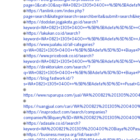
page=1&cat=10&sq=WA+0821+1305+0400++%5B%5BAdefa%5D
🌐
https://tanilink.com/index.php?
page=search&kategorisearch=searchberita&submit=search
🌐
https://dodolan.jogjakota.go.id/search?
keyword=WA+0821+1305+0400++%5B%5BAdefa%5D%5D++Order
🌐
https://lakukan.co.id/search?
keyword=WA+0821+1305+0400++%5B%5BAdefa%5D%5D++Jasa
🌐
https://www.jualaku.id/all-categories?
q=WA+0821+1305+0400++%5B%5BAdefa%5D%5D++Biaya+Pasa
🌐
https://www.pricebook.co.id/search?
keyword=WA+0821+1305+0400++%5B%5BAdefa%5D%5D++Vendo
🌐
https://direktoriukm.com/search/?
q=WA+0821+1305+0400++%5B%5BAdefa%5D%5D++Biaya+Pasa
🌐
https://blog.fastwork.id/?
s=WA+0821+1305+0400++%5B%5BAdefa%5D%5D++Pusat+Geofo
🌐
https://www.ruparupa.com/jual/WA%200821%201305%20
🌐
https://ruangjual.com/cari/WA%200821%201305%20040
🌐
https://inaproduct.com/search/companies?
companies%5Bquery%5D=WA%200821%201305%200400%2
🌐
https://adasale.co.id/search?
keyword=WA%200821%201305%200400%20Biaya%20Pasan
🌐
https://business.merpa.org/list/search?