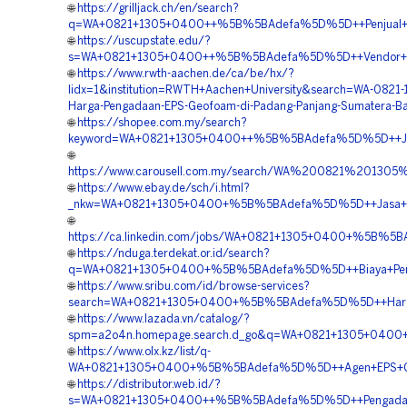
🌐
https://grilljack.ch/en/search?
q=WA+0821+1305+0400++%5B%5BAdefa%5D%5D++Penjual+Mater
🌐
https://uscupstate.edu/?
s=WA+0821+1305+0400++%5B%5BAdefa%5D%5D++Vendor+Jua
🌐
https://www.rwth-aachen.de/ca/be/hx/?
lidx=1&institution=RWTH+Aachen+University&search=WA-0821
Harga-Pengadaan-EPS-Geofoam-di-Padang-Panjang-Sumatera-Ba
🌐
https://shopee.com.my/search?
keyword=WA+0821+1305+0400++%5B%5BAdefa%5D%5D++Jasa
🌐
https://www.carousell.com.my/search/WA%200821%2013
🌐
https://www.ebay.de/sch/i.html?
_nkw=WA+0821+1305+0400+%5B%5BAdefa%5D%5D++Jasa+Geof
🌐
https://ca.linkedin.com/jobs/WA+0821+1305+0400+%5B%5B
🌐
https://nduga.terdekat.or.id/search?
q=WA+0821+1305+0400+%5B%5BAdefa%5D%5D++Biaya+Pemas
🌐
https://www.sribu.com/id/browse-services?
search=WA+0821+1305+0400+%5B%5BAdefa%5D%5D++Harga+
🌐
https://www.lazada.vn/catalog/?
spm=a2o4n.homepage.search.d_go&q=WA+0821+1305+0400+%
🌐
https://www.olx.kz/list/q-
WA+0821+1305+0400+%5B%5BAdefa%5D%5D++Agen+EPS+Geof
🌐
https://distributor.web.id/?
s=WA+0821+1305+0400++%5B%5BAdefa%5D%5D++Pengadaan+E