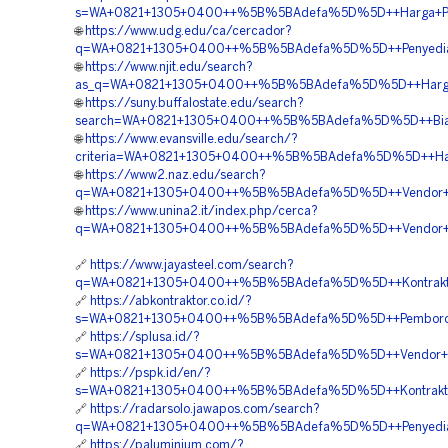
s=WA+0821+1305+0400++%5B%5BAdefa%5D%5D++Harga+Pemas
🌐
https://www.udg.edu/ca/cercador?
q=WA+0821+1305+0400++%5B%5BAdefa%5D%5D++Penyedia+G
🌐
https://www.njit.edu/search?
as_q=WA+0821+1305+0400++%5B%5BAdefa%5D%5D++Harga+Ma
🌐
https://suny.buffalostate.edu/search?
search=WA+0821+1305+0400++%5B%5BAdefa%5D%5D++Biaya
🌐
https://www.evansville.edu/search/?
criteria=WA+0821+1305+0400++%5B%5BAdefa%5D%5D++Harg
🌐
https://www2.naz.edu/search?
q=WA+0821+1305+0400++%5B%5BAdefa%5D%5D++Vendor+Jual
🌐
https://www.unina2.it/index.php/cerca?
q=WA+0821+1305+0400++%5B%5BAdefa%5D%5D++Vendor+Pe
🔗
https://www.jayasteel.com/search?
q=WA+0821+1305+0400++%5B%5BAdefa%5D%5D++Kontraktor+
🔗
https://abkontraktor.co.id/?
s=WA+0821+1305+0400++%5B%5BAdefa%5D%5D++Pemborong+G
🔗
https://splusa.id/?
s=WA+0821+1305+0400++%5B%5BAdefa%5D%5D++Vendor+Geof
🔗
https://pspk.id/en/?
s=WA+0821+1305+0400++%5B%5BAdefa%5D%5D++Kontraktor+
🔗
https://radarsolo.jawapos.com/search?
q=WA+0821+1305+0400++%5B%5BAdefa%5D%5D++Penyedia+Ge
🔗
https://paluminium.com/?