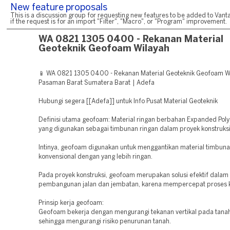
New feature proposals
This is a discussion group for requesting new features to be added to Vanta
if the request is for an import "Filter", "Macro", or "Program" improvement.
WA 0821 1305 0400 - Rekanan Material
Geoteknik Geofoam Wilayah
📱 WA 0821 1305 0400 - Rekanan Material Geoteknik Geofoam W
Pasaman Barat Sumatera Barat | Adefa
Hubungi segera [[Adefa]] untuk Info Pusat Material Geoteknik
Definisi utama geofoam: Material ringan berbahan Expanded Poly
yang digunakan sebagai timbunan ringan dalam proyek konstruksi
Intinya, geofoam digunakan untuk menggantikan material timbun
konvensional dengan yang lebih ringan.
Pada proyek konstruksi, geofoam merupakan solusi efektif dalam
pembangunan jalan dan jembatan, karena mempercepat proses k
Prinsip kerja geofoam:
Geofoam bekerja dengan mengurangi tekanan vertikal pada tanah
sehingga mengurangi risiko penurunan tanah.