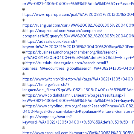
s=WA+0821+1305+0400++%5B%5BAdefa%5D%5D++Pusat+Penga
🌐
https://www.ruparupa.com/jual/WA%200821%201305%2
🌐
https://ruangjual.com/cari/WA%200821%201305%20040
🌐
https://inaproduct.com/search/companies?
companies%5Bquery%5D=WA%200821%201305%200400%20
🌐
https://adasale.co.id/search?
keyword=WA%200821%201305%200400%20Biaya%20Pema
🌐
https://business.anchoragechamber.org/list/search?
q=WA+0821+1305+0400++%5B%5BAdefa%5D%5D++Biaya+Pasan
🌐
https://russiabusinessguide.com/search-result?
business=MA&countries=global&search=WA+0821+1305+040
🌐
https://www.twitch.tv/directory/all/tags/WA+0821+1305+
🌐
https://time.ge/search/?
lang=en&del_filer=Y&q=WA+0821+1305+0400++%5B%5BAdefa
🌐
https://www.co.dakota.mn.us/search/pages/results.aspx?
k=WA+0821+1305+0400++%5B%5BAdefa%5D%5D++Biaya+Pasan
🌐
https://www.cityofindustry.org/Search?searchPhrase=WA-082
0400-Penjual-Geofoam-Jalan-di-Kepulauan-Mentawai-Sumatera-
🌐
https://shopee.sg/search?
keyword=WA+0821+1305+0400++%5B%5BAdefa%5D%5D++Pusat+
🌐
https://www.carousell.com.hk/search/WA%200821%201