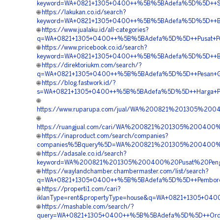
keyword=WA+0821+1305+0400++%5B%5BAdefa%5D%5D++Supp
🌐
https://lakukan.co.id/search?
keyword=WA+0821+1305+0400++%5B%5BAdefa%5D%5D++Biay
🌐
https://www.jualaku.id/all-categories?
q=WA+0821+1305+0400++%5B%5BAdefa%5D%5D++Pusat+Peng
🌐
https://www.pricebook.co.id/search?
keyword=WA+0821+1305+0400++%5B%5BAdefa%5D%5D++Biaya+
🌐
https://direktoriukm.com/search/?
q=WA+0821+1305+0400++%5B%5BAdefa%5D%5D++Pesan+Geofo
🌐
https://blog.fastwork.id/?
s=WA+0821+1305+0400++%5B%5BAdefa%5D%5D++Harga+Peng
🌐
https://www.ruparupa.com/jual/WA%200821%201305%20
🌐
https://ruangjual.com/cari/WA%200821%201305%2004
🌐
https://inaproduct.com/search/companies?
companies%5Bquery%5D=WA%200821%201305%200400%2
🌐
https://adasale.co.id/search?
keyword=WA%200821%201305%200400%20Pusat%20Penga
🌐
https://waylandchamber.chambermaster.com/list/search?
q=WA+0821+1305+0400++%5B%5BAdefa%5D%5D++Pemborong
🌐
https://properti1.com/cari?
iklanType=rent&propertyType=house&q=WA+0821+1305+040
🌐
https://mashable.com/search/?
query=WA+0821+1305+0400++%5B%5BAdefa%5D%5D++Order+