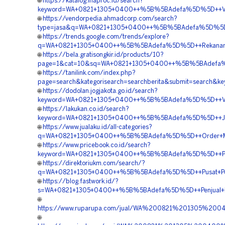
🌐
https://katalog.inaproc.id/search?
keyword=WA+0821+1305+0400++%5B%5BAdefa%5D%5D++Vendo
🌐
https://vendorpedia.ahmadcorp.com/search?
type=jasa&q=WA+0821+1305+0400++%5B%5BAdefa%5D%5D++Bia
🌐
https://trends.google.com/trends/explore?
q=WA+0821+1305+0400++%5B%5BAdefa%5D%5D++Rekanan+Geo
🌐
https://bela.gratisongkir.id/products/10?
page=1&cat=10&sq=WA+0821+1305+0400++%5B%5BAdefa%5D%
🌐
https://tanilink.com/index.php?
page=search&kategorisearch=searchberita&submit=search
🌐
https://dodolan.jogjakota.go.id/search?
keyword=WA+0821+1305+0400++%5B%5BAdefa%5D%5D++Vendo
🌐
https://lakukan.co.id/search?
keyword=WA+0821+1305+0400++%5B%5BAdefa%5D%5D++Jasa+
🌐
https://www.jualaku.id/all-categories?
q=WA+0821+1305+0400++%5B%5BAdefa%5D%5D++Order+Materi
🌐
https://www.pricebook.co.id/search?
keyword=WA+0821+1305+0400++%5B%5BAdefa%5D%5D++Pusat+
🌐
https://direktoriukm.com/search/?
q=WA+0821+1305+0400++%5B%5BAdefa%5D%5D++Pusat+Peng
🌐
https://blog.fastwork.id/?
s=WA+0821+1305+0400++%5B%5BAdefa%5D%5D++Penjual+EPS+
🌐
https://www.ruparupa.com/jual/WA%200821%201305%200
🌐