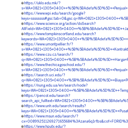
🌐
https://uklo.edu.mk/?
s=WA+0821+1305+0400++%5B%5BAdefa%5D%5D++Penjual+Ge
🌐
https://www.wpi.edu/search/google?
keys=ssssssss#gsc.tab=0&gsc.q=WA+0821+1305+0400++%5B
🌐
https://www.science.org/action/doSearch?
AllField=WA+0821+1305+0400++%5B%5BAdefa%5D%5D++Jasa
🌐
https://www.tompkinscortland.edu/search?
keywords=WA+0821+1305+0400++%5B%5BAdefa%5D%5D++Jas
🌐
https://www.umontpellier.fr/?
s=WA+0821+1305+0400++%5B%5BAdefa%5D%5D++Kontraktor+P
🌐
https://www.czu.cz/search/?
q=WA+0821+1305+0400++%5B%5BAdefa%5D%5D++Harga+Pem
🌐
https://www.thechicagoschool.edu/?
s=WA+0821+1305+0400++%5B%5BAdefa%5D%5D++Penjual+Geo
🌐
https://search.uci.edu/?
q=WA+0821+1305+0400++%5B%5BAdefa%5D%5D++Biaya+Pemasa
🌐
https://nung.edu.ua/en/search/node?
keys=WA+0821+1305+0400++%5B%5BAdefa%5D%5D++Tempat+
🌐
https://pencol.edu/search?
search_api_fulltext=WA+0821+1305+0400++%5B%5BAdefa%5D
🌐
https://www.unh.edu/search/results?
keys=WA+0821+1305+0400++%5B%5BAdefa%5D%5D++Pusat+P
🌐
https://www.msun.edu/search/?
cx=008992511269271655684%3Azana6q1rfbs&cof=FORID%3A
🌐
https://www.hputx.edu/?