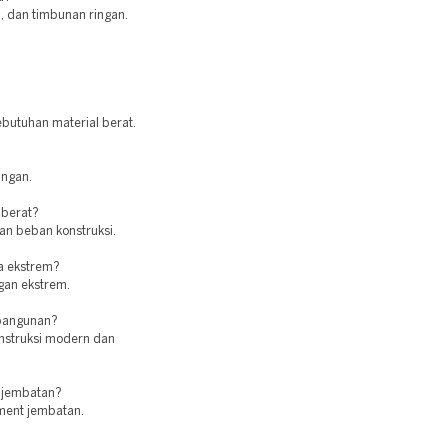
n, dan timbunan ringan.
.
butuhan material berat.
angan.
 berat?
kan beban konstruksi.
a ekstrem?
ngan ekstrem.
 bangunan?
nstruksi modern dan
 jembatan?
tment jembatan.