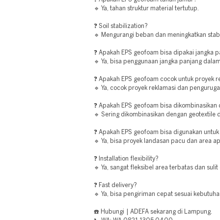
🔹 Ya, tahan struktur material tertutup.
❓ Soil stabilization?
🔹 Mengurangi beban dan meningkatkan stabil
❓ Apakah EPS geofoam bisa dipakai jangka 
🔹 Ya, bisa penggunaan jangka panjang dalam
❓ Apakah EPS geofoam cocok untuk proyek r
🔹 Ya, cocok proyek reklamasi dan penguruga
❓ Apakah EPS geofoam bisa dikombinasikan d
🔹 Sering dikombinasikan dengan geotextile d
❓ Apakah EPS geofoam bisa digunakan untuk
🔹 Ya, bisa proyek landasan pacu dan area ap
❓ Installation flexibility?
🔹 Ya, sangat fleksibel area terbatas dan sulit
❓ Fast delivery?
🔹 Ya, bisa pengiriman cepat sesuai kebutuha
☎️ Hubungi | ADEFA sekarang di Lampung.