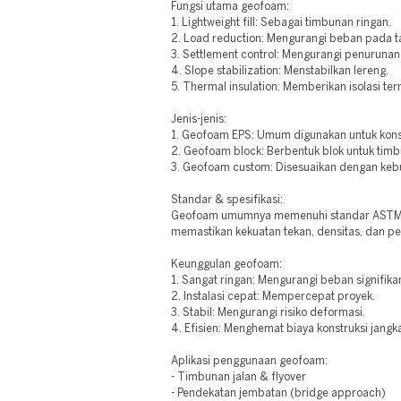
Fungsi utama geofoam:
1. Lightweight fill: Sebagai timbunan ringan.
2. Load reduction: Mengurangi beban pada t
3. Settlement control: Mengurangi penurunan
4. Slope stabilization: Menstabilkan lereng.
5. Thermal insulation: Memberikan isolasi ter
Jenis-jenis:
1. Geofoam EPS: Umum digunakan untuk kons
2. Geofoam block: Berbentuk blok untuk tim
3. Geofoam custom: Disesuaikan dengan keb
Standar & spesifikasi:
Geofoam umumnya memenuhi standar ASTM D
memastikan kekuatan tekan, densitas, dan p
Keunggulan geofoam:
1. Sangat ringan: Mengurangi beban signifika
2. Instalasi cepat: Mempercepat proyek.
3. Stabil: Mengurangi risiko deformasi.
4. Efisien: Menghemat biaya konstruksi jangk
Aplikasi penggunaan geofoam:
- Timbunan jalan & flyover
- Pendekatan jembatan (bridge approach)