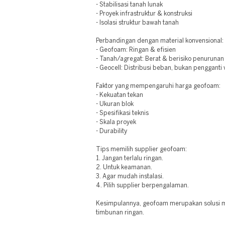
- Stabilisasi tanah lunak
- Proyek infrastruktur & konstruksi
- Isolasi struktur bawah tanah
Perbandingan dengan material konvensional:
- Geofoam: Ringan & efisien
- Tanah/agregat: Berat & berisiko penurunan
- Geocell: Distribusi beban, bukan pengganti
Faktor yang mempengaruhi harga geofoam:
- Kekuatan tekan
- Ukuran blok
- Spesifikasi teknis
- Skala proyek
- Durability
Tips memilih supplier geofoam:
1. Jangan terlalu ringan.
2. Untuk keamanan.
3. Agar mudah instalasi.
4. Pilih supplier berpengalaman.
Kesimpulannya, geofoam merupakan solusi m
timbunan ringan.