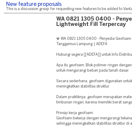
New feature proposals
This is a discussion group for requesting new features to be added to Vantag
WA 0821 1305 0400 - Peny
Lightweight Fill Terpercay
💎 WA 0821 1305 0400 - Penyedia Geofoam L
Tanggamus Lampung | ADEFA
Hubungi segera [[ADEFA]] untuk Info Distribut
Apa itu geofoam: Blok polimer ringan dengan
untuk mengurangi beban pada tanah dasar.
Secara sederhana, geofoam digunakan untu
meningkatkan stabilitas struktur.
Dalam praktiknya, geofoam merupakan mater
timbunan ringan, karena memiliki berat sanga
Prinsip kerja geofoam:
Geofoam bekerja dengan mengurangi tekanan 
sehingga meningkatkan stabilitas struktur di 