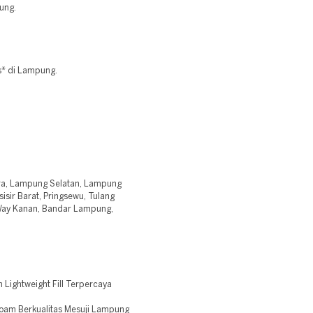
ung.
s* di Lampung.
ra, Lampung Selatan, Lampung
isir Barat, Pringsewu, Tulang
Way Kanan, Bandar Lampung,
Lightweight Fill Terpercaya
oam Berkualitas Mesuji Lampung