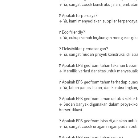
🔹 Ya, sangat cocok konstruksi jalan, jembata
❓ Apakah terpercaya?
🔹 Ya, kami menyediakan supplier terpercaya
❓ Eco friendly?
🔹 Ya, cukup ramah lingkungan mengurangi ke
❓ Fleksibilitas pemasangan?
🔹 Ya, sangat mudah proyek konstruksi di lap
❓ Apakah EPS geofoam tahan tekanan beban
🔹 Memiliki variasi densitas untuk menyesuai
❓ Apakah EPS geofoam tahan terhadap cuac
🔹 Ya, tahan panas, hujan, dan kondisi lingku
❓ Apakah EPS geofoam aman untuk struktur
🔹 Sudah banyak digunakan dalam proyek ko
bersertifikasi.
❓ Apakah EPS geofoam bisa digunakan untuk
🔹 Ya, sangat cocok urugan ringan pada abu
❓ Apakah EPS geofoam tahan jamur?