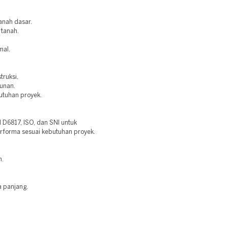
anah dasar.
 tanah.
mal.
truksi.
bunan.
utuhan proyek.
6817, ISO, dan SNI untuk
erforma sesuai kebutuhan proyek.
n.
a panjang.