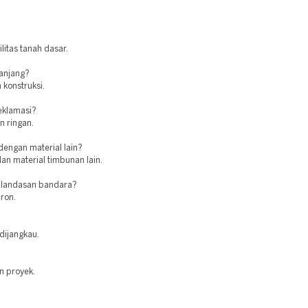
itas tanah dasar.
panjang?
 konstruksi.
eklamasi?
n ringan.
engan material lain?
an material timbunan lain.
 landasan bandara?
ron.
 dijangkau.
n proyek.