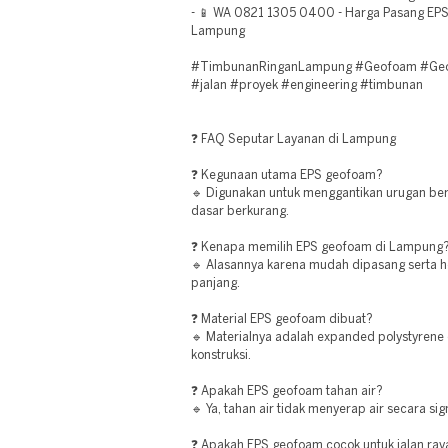
- 📱 WA 0821 1305 0400 - Harga Pasang E
Lampung
#TimbunanRinganLampung #Geofoam #Geote
#jalan #proyek #engineering #timbunan
❓ FAQ Seputar Layanan di Lampung
❓ Kegunaan utama EPS geofoam?
🔹 Digunakan untuk menggantikan urugan ber
dasar berkurang.
❓ Kenapa memilih EPS geofoam di Lampung
🔹 Alasannya karena mudah dipasang serta h
panjang.
❓ Material EPS geofoam dibuat?
🔹 Materialnya adalah expanded polystyrene 
konstruksi.
❓ Apakah EPS geofoam tahan air?
🔹 Ya, tahan air tidak menyerap air secara sign
❓ Apakah EPS geofoam cocok untuk jalan ray