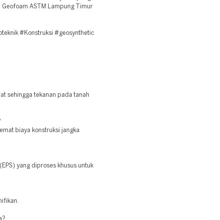
PS Geofoam ASTM Lampung Timur
knik #Konstruksi #geosynthetic
at sehingga tekanan pada tanah
?
emat biaya konstruksi jangka
(EPS) yang diproses khusus untuk
ifikan.
a?