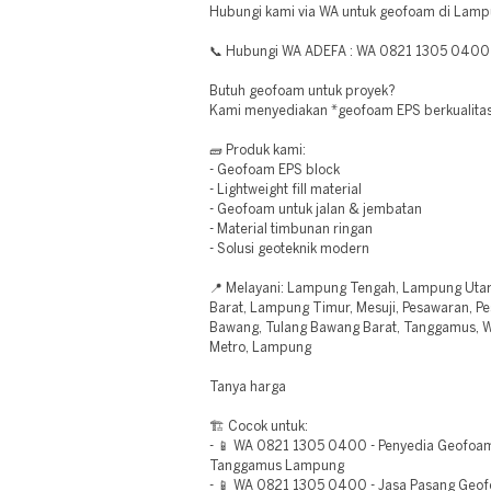
Hubungi kami via WA untuk geofoam di Lamp
📞 Hubungi WA ADEFA : WA 0821 1305 0400
Butuh geofoam untuk proyek?
Kami menyediakan *geofoam EPS berkualita
🧱 Produk kami:
- Geofoam EPS block
- Lightweight fill material
- Geofoam untuk jalan & jembatan
- Material timbunan ringan
- Solusi geoteknik modern
📍 Melayani: Lampung Tengah, Lampung Uta
Barat, Lampung Timur, Mesuji, Pesawaran, Pes
Bawang, Tulang Bawang Barat, Tanggamus, 
Metro, Lampung
Tanya harga
🏗️ Cocok untuk:
- 📱 WA 0821 1305 0400 - Penyedia Geofoam 
Tanggamus Lampung
- 📱 WA 0821 1305 0400 - Jasa Pasang Geof