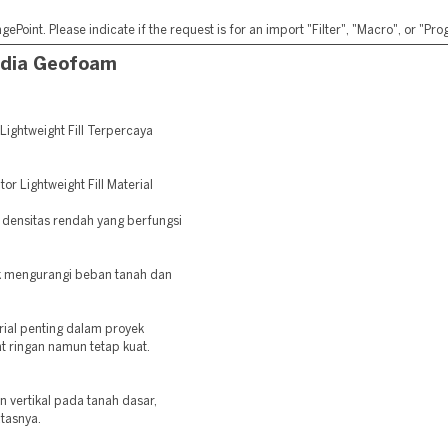
ePoint. Please indicate if the request is for an import "Filter", "Macro", or "P
edia Geofoam
ightweight Fill Terpercaya
or Lightweight Fill Material
 densitas rendah yang berfungsi
k mengurangi beban tanah dan
ial penting dalam proyek
t ringan namun tetap kuat.
vertikal pada tanah dasar,
atasnya.