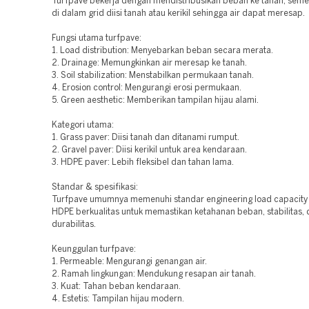
Turfpave bekerja dengan mendistribusikan beban ke tanah, seme
di dalam grid diisi tanah atau kerikil sehingga air dapat meresap.
Fungsi utama turfpave:
1. Load distribution: Menyebarkan beban secara merata.
2. Drainage: Memungkinkan air meresap ke tanah.
3. Soil stabilization: Menstabilkan permukaan tanah.
4. Erosion control: Mengurangi erosi permukaan.
5. Green aesthetic: Memberikan tampilan hijau alami.
Kategori utama:
1. Grass paver: Diisi tanah dan ditanami rumput.
2. Gravel paver: Diisi kerikil untuk area kendaraan.
3. HDPE paver: Lebih fleksibel dan tahan lama.
Standar & spesifikasi:
Turfpave umumnya memenuhi standar engineering load capacity 
HDPE berkualitas untuk memastikan ketahanan beban, stabilitas,
durabilitas.
Keunggulan turfpave:
1. Permeable: Mengurangi genangan air.
2. Ramah lingkungan: Mendukung resapan air tanah.
3. Kuat: Tahan beban kendaraan.
4. Estetis: Tampilan hijau modern.