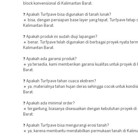
block konvensional di Kalimantan Barat.
❓ Apakah Turfpave bisa digunakan di tanah lunak?
🔹 bisa, dengan persiapan base layer yang tepat, Turfpave tetap 
Kalimantan Barat.
❓ Apakah produk ini sudah diuji lapangan?
🔹 benar, Turfpave telah digunakan di berbagai proyek nyata ter
Kalimantan Barat.
❓ Apakah ada garansi produk?
🔹 ya tersedia, kami memberikan garansi kualitas untuk proyek di
Barat.
❓ Apakah Turfpave tahan cuaca ekstrem?
🔹 ya, materialnya tahan hujan deras sehingga cocok untuk kondis
Barat.
❓ Apakah ada minimal order?
🔹 tergantung, biasanya disesuaikan dengan kebutuhan proyek di
Barat.
❓ Apakah Turfpave bisa mengurangi erosi tanah?
🔹 ya, karena membantu menstabilkan permukaan tanah di Kalima