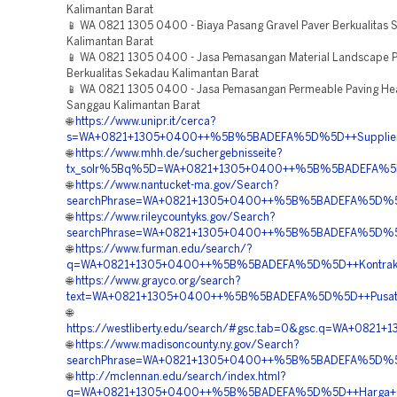
Kalimantan Barat
📱 WA 0821 1305 0400 - Biaya Pasang Gravel Paver Berkualitas
Kalimantan Barat
📱 WA 0821 1305 0400 - Jasa Pemasangan Material Landscape 
Berkualitas Sekadau Kalimantan Barat
📱 WA 0821 1305 0400 - Jasa Pemasangan Permeable Paving He
Sanggau Kalimantan Barat
🌐
https://www.unipr.it/cerca?
s=WA+0821+1305+0400++%5B%5BADEFA%5D%5D++Supplier+Gr
🌐
https://www.mhh.de/suchergebnisseite?
tx_solr%5Bq%5D=WA+0821+1305+0400++%5B%5BADEFA%5D%5D
🌐
https://www.nantucket-ma.gov/Search?
searchPhrase=WA+0821+1305+0400++%5B%5BADEFA%5D%5D++H
🌐
https://www.rileycountyks.gov/Search?
searchPhrase=WA+0821+1305+0400++%5B%5BADEFA%5D%5D++B
🌐
https://www.furman.edu/search/?
q=WA+0821+1305+0400++%5B%5BADEFA%5D%5D++Kontraktor+
🌐
https://www.grayco.org/search?
text=WA+0821+1305+0400++%5B%5BADEFA%5D%5D++Pusat+Pen
🌐
https://westliberty.edu/search/#gsc.tab=0&gsc.q=WA+08
🌐
https://www.madisoncounty.ny.gov/Search?
searchPhrase=WA+0821+1305+0400++%5B%5BADEFA%5D%5D++
🌐
http://mclennan.edu/search/index.html?
q=WA+0821+1305+0400++%5B%5BADEFA%5D%5D++Harga+Grav