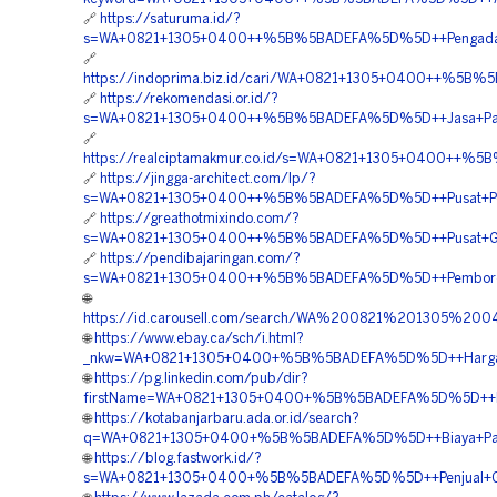
🔗
https://saturuma.id/?
s=WA+0821+1305+0400++%5B%5BADEFA%5D%5D++Pengadaan+T
🔗
https://indoprima.biz.id/cari/WA+0821+1305+0400++%5B%
🔗
https://rekomendasi.or.id/?
s=WA+0821+1305+0400++%5B%5BADEFA%5D%5D++Jasa+Pasang
🔗
https://realciptamakmur.co.id/s=WA+0821+1305+0400++%5
🔗
https://jingga-architect.com/lp/?
s=WA+0821+1305+0400++%5B%5BADEFA%5D%5D++Pusat+Penga
🔗
https://greathotmixindo.com/?
s=WA+0821+1305+0400++%5B%5BADEFA%5D%5D++Pusat+Grass
🔗
https://pendibajaringan.com/?
s=WA+0821+1305+0400++%5B%5BADEFA%5D%5D++Pemborong
🌐
https://id.carousell.com/search/WA%200821%201305%2
🌐
https://www.ebay.ca/sch/i.html?
_nkw=WA+0821+1305+0400+%5B%5BADEFA%5D%5D++Harga+Pen
🌐
https://pg.linkedin.com/pub/dir?
firstName=WA+0821+1305+0400+%5B%5BADEFA%5D%5D++Biaya
🌐
https://kotabanjarbaru.ada.or.id/search?
q=WA+0821+1305+0400+%5B%5BADEFA%5D%5D++Biaya+Pasang
🌐
https://blog.fastwork.id/?
s=WA+0821+1305+0400+%5B%5BADEFA%5D%5D++Penjual+Gras