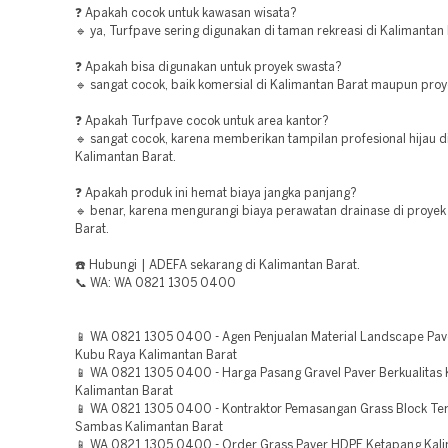
❓ Apakah cocok untuk kawasan wisata?
🔹 ya, Turfpave sering digunakan di taman rekreasi di Kalimantan 
❓ Apakah bisa digunakan untuk proyek swasta?
🔹 sangat cocok, baik komersial di Kalimantan Barat maupun proy
❓ Apakah Turfpave cocok untuk area kantor?
🔹 sangat cocok, karena memberikan tampilan profesional hijau d
Kalimantan Barat.
❓ Apakah produk ini hemat biaya jangka panjang?
🔹 benar, karena mengurangi biaya perawatan drainase di proyek
Barat.
☎️ Hubungi | ADEFA sekarang di Kalimantan Barat.
📞 WA: WA 0821 1305 0400
📱 WA 0821 1305 0400 - Agen Penjualan Material Landscape Pave
Kubu Raya Kalimantan Barat
📱 WA 0821 1305 0400 - Harga Pasang Gravel Paver Berkualitas
Kalimantan Barat
📱 WA 0821 1305 0400 - Kontraktor Pemasangan Grass Block Te
Sambas Kalimantan Barat
📱 WA 0821 1305 0400 - Order Grass Paver HDPE Ketapang Kali