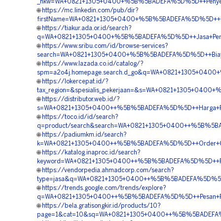
_nkw=WA+0821+1305+0400+%5B%5BADEFA%5D%5D++Penyedia+
🌐
https://mc.linkedin.com/pub/dir?
firstName=WA+0821+1305+0400+%5B%5BADEFA%5D%5D++Peng
🌐
https://tiakur.ada.or.id/search?
q=WA+0821+1305+0400+%5B%5BADEFA%5D%5D++Jasa+Permeab
🌐
https://www.sribu.com/id/browse-services?
search=WA+0821+1305+0400+%5B%5BADEFA%5D%5D++Biaya+P
🌐
https://www.lazada.co.id/catalog/?
spm=a2o4j.homepage.search.d_go&q=WA+0821+1305+0400+%
🌐
https://lokercepat.id/?
tax_region=&spesialis_pekerjaan=&s=WA+0821+1305+0400+
🌐
https://distributor.web.id/?
s=WA+0821+1305+0400++%5B%5BADEFA%5D%5D++Harga+Perme
🌐
https://toco.id/id/search?
q=product/search&search=WA+0821+1305+0400++%5B%5BADE
🌐
https://padiumkm.id/search?
k=WA+0821+1305+0400++%5B%5BADEFA%5D%5D++Order+Gras
🌐
https://katalog.inaproc.id/search?
keyword=WA+0821+1305+0400++%5B%5BADEFA%5D%5D++Penye
🌐
https://vendorpedia.ahmadcorp.com/search?
type=jasa&q=WA+0821+1305+0400++%5B%5BADEFA%5D%5D++Te
🌐
https://trends.google.com/trends/explore?
q=WA+0821+1305+0400++%5B%5BADEFA%5D%5D++Pesan+Pavi
🌐
https://bela.gratisongkir.id/products/10?
page=1&cat=10&sq=WA+0821+1305+0400++%5B%5BADEFA%5D