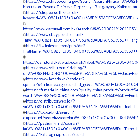
🌐
https://www.chicopeema.gov/Search?searchPhrase=WA-082
Kontraktor-Pasang-Turfpave-Terpercaya-Bengkayang-Kalimantan
🌐
https://shopee.co.th/search?
keyword=WA+0821+1305+0400++%5B%5BADEFA%5D%5D++Agen+
🌐
https://www.carousell.com.hk/search/WA%200821%2013
🌐
https://www.ebay.pl/sch/i.html?
_nkw=WA+0821+1305+0400+%5B%5BADEFA%5D%5D++Harga+Pas
🌐
https://tw.linkedin.com/pub/dir?
firstName=WA+0821+1305+0400+%5B%5BADEFA%5D%5D++Jasa
🌐
https://dairi.terdekat.or.id/search/label/WA+0821+1305
🌐
https://www.sribu.com/id/blog/?
s=WA+0821+1305+0400+%5B%5BADEFA%5D%5D++Jasa+Pasang+
🌐
https://www.lazada.vn/catalog/?
spm=a2o4n.homepage.search.d_go&q=WA+0821+1305+0400+%
🌐
https://fr.made-in-china.com/quality-china-product/productS
word=WA+0821+1305+0400+%5B%5BADEFA%5D%5D++Pemborong+
🌐
https://distributor.web.id/?
s=WA+0821+1305+0400++%5B%5BADEFA%5D%5D++Jual+Turfp
🌐
https://toco.id/id/search?
q=product/search&search=WA+0821+1305+0400++%5B%5BADE
🌐
https://padiumkm.id/search?
k=WA+0821+1305+0400++%5B%5BADEFA%5D%5D++Tempat+Jual
🌐
https://katalog.inaproc.id/search?