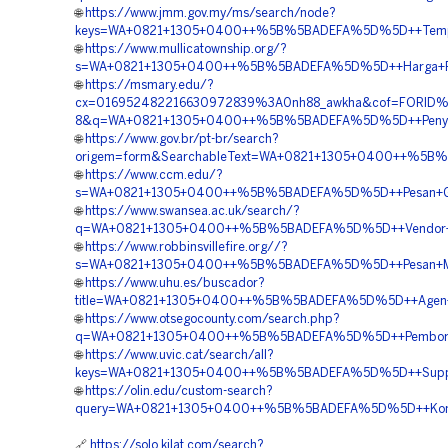
🌐
https://www.jmm.gov.my/ms/search/node?
keys=WA+0821+1305+0400++%5B%5BADEFA%5D%5D++Tempat+J
🌐
https://www.mullicatownship.org/?
s=WA+0821+1305+0400++%5B%5BADEFA%5D%5D++Harga+Pemas
🌐
https://msmary.edu/?
cx=016952482216630972839%3A0nh88_awkha&cof=FORID%
8&q=WA+0821+1305+0400++%5B%5BADEFA%5D%5D++Penyedia
🌐
https://www.gov.br/pt-br/search?
origem=form&SearchableText=WA+0821+1305+0400++%5B%5
🌐
https://www.ccm.edu/?
s=WA+0821+1305+0400++%5B%5BADEFA%5D%5D++Pesan+Grave
🌐
https://www.swansea.ac.uk/search/?
q=WA+0821+1305+0400++%5B%5BADEFA%5D%5D++Vendor+Pen
🌐
https://www.robbinsvillefire.org//?
s=WA+0821+1305+0400++%5B%5BADEFA%5D%5D++Pesan+Mater
🌐
https://www.uhu.es/buscador?
title=WA+0821+1305+0400++%5B%5BADEFA%5D%5D++Agen+G
🌐
https://www.otsegocounty.com/search.php?
q=WA+0821+1305+0400++%5B%5BADEFA%5D%5D++Pemborong+G
🌐
https://www.uvic.cat/search/all?
keys=WA+0821+1305+0400++%5B%5BADEFA%5D%5D++Supplier+
🌐
https://olin.edu/custom-search?
query=WA+0821+1305+0400++%5B%5BADEFA%5D%5D++Kontrak
🔗
https://solo.kilat.com/search?