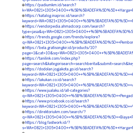
🌐
https://padiumkm.id/search?
k=WA+0821+1305+0400++%5B%5BADEFA%5D%5D++Harga+Pema
🌐
https://katalog.inaproc.id/search?
keyword=WA+0821+1305+0400++%5B%5BADEFA%5D%5D++Penju
🌐
https://vendorpedia.ahmadcorp.com/search?
type=jasa&q=WA+0821+1305+0400++%5B%5BADEFA%5D%5D++Pu
🌐
https://trends.google.com/trends/explore?
q=WA+0821+1305+0400++%5B%5BADEFA%5D%5D++Pemborong+
🌐
https://bela.gratisongkir.id/products/10?
page=1&cat=10&sq=WA+0821+1305+0400++%5B%5BADEFA%5D%
🌐
https://tanilink.com/index.php?
page=search&kategorisearch=searchberita&submit=searc
🌐
https://dodolan.jogjakota.go.id/search?
keyword=WA+0821+1305+0400++%5B%5BADEFA%5D%5D++Kontr
🌐
https://lakukan.co.id/search?
keyword=WA+0821+1305+0400++%5B%5BADEFA%5D%5D++Agen+
🌐
https://www.jualaku.id/all-categories?
q=WA+0821+1305+0400++%5B%5BADEFA%5D%5D++Pengadaan+
🌐
https://www.pricebook.co.id/search?
keyword=WA+0821+1305+0400++%5B%5BADEFA%5D%5D++Vendor
🌐
https://direktoriukm.com/search/?
q=WA+0821+1305+0400++%5B%5BADEFA%5D%5D++Biaya+Pasang
🌐
https://blog.fastwork.id/?
s=WA+0821+1305+0400++%5B%5BADEFA%5D%5D++Harga+Penga