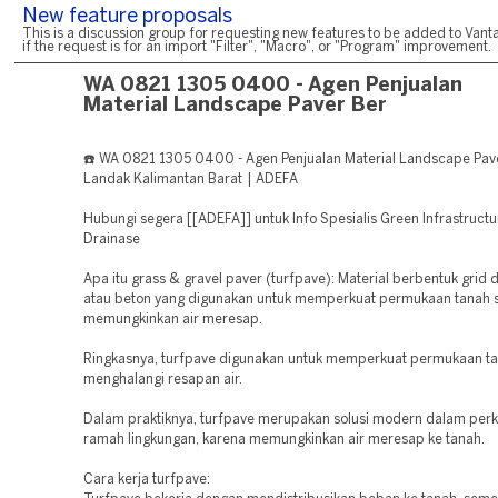
New feature proposals
This is a discussion group for requesting new features to be added to Vanta
if the request is for an import "Filter", "Macro", or "Program" improvement.
WA 0821 1305 0400 - Agen Penjualan
Material Landscape Paver Ber
☎️ WA 0821 1305 0400 - Agen Penjualan Material Landscape Pave
Landak Kalimantan Barat | ADEFA
Hubungi segera [[ADEFA]] untuk Info Spesialis Green Infrastruct
Drainase
Apa itu grass & gravel paver (turfpave): Material berbentuk grid d
atau beton yang digunakan untuk memperkuat permukaan tanah s
memungkinkan air meresap.
Ringkasnya, turfpave digunakan untuk memperkuat permukaan t
menghalangi resapan air.
Dalam praktiknya, turfpave merupakan solusi modern dalam per
ramah lingkungan, karena memungkinkan air meresap ke tanah.
Cara kerja turfpave: