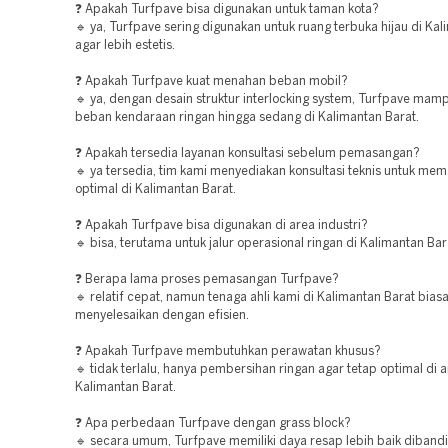
❓ Apakah Turfpave bisa digunakan untuk taman kota?
🔹 ya, Turfpave sering digunakan untuk ruang terbuka hijau di Ka
agar lebih estetis.
❓ Apakah Turfpave kuat menahan beban mobil?
🔹 ya, dengan desain struktur interlocking system, Turfpave ma
beban kendaraan ringan hingga sedang di Kalimantan Barat.
❓ Apakah tersedia layanan konsultasi sebelum pemasangan?
🔹 ya tersedia, tim kami menyediakan konsultasi teknis untuk mema
optimal di Kalimantan Barat.
❓ Apakah Turfpave bisa digunakan di area industri?
🔹 bisa, terutama untuk jalur operasional ringan di Kalimantan Bar
❓ Berapa lama proses pemasangan Turfpave?
🔹 relatif cepat, namun tenaga ahli kami di Kalimantan Barat bias
menyelesaikan dengan efisien.
❓ Apakah Turfpave membutuhkan perawatan khusus?
🔹 tidak terlalu, hanya pembersihan ringan agar tetap optimal di 
Kalimantan Barat.
❓ Apa perbedaan Turfpave dengan grass block?
🔹 secara umum, Turfpave memiliki daya resap lebih baik diband