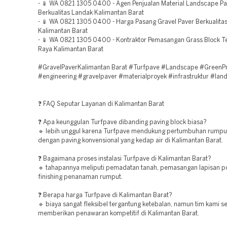
- 📱 WA 0821 1305 0400 - Agen Penjualan Material Landscape Pa
Berkualitas Landak Kalimantan Barat
- 📱 WA 0821 1305 0400 - Harga Pasang Gravel Paver Berkualit
Kalimantan Barat
- 📱 WA 0821 1305 0400 - Kontraktor Pemasangan Grass Block T
Raya Kalimantan Barat
#GravelPaverKalimantan Barat #Turfpave #Landscape #GreenPr
#engineering #gravelpaver #materialproyek #infrastruktur #lan
❓ FAQ Seputar Layanan di Kalimantan Barat
❓ Apa keunggulan Turfpave dibanding paving block biasa?
🔹 lebih unggul karena Turfpave mendukung pertumbuhan rumpu
dengan paving konvensional yang kedap air di Kalimantan Barat.
❓ Bagaimana proses instalasi Turfpave di Kalimantan Barat?
🔹 tahapannya meliputi pemadatan tanah, pemasangan lapisan p
finishing penanaman rumput.
❓ Berapa harga Turfpave di Kalimantan Barat?
🔹 biaya sangat fleksibel tergantung ketebalan, namun tim kami se
memberikan penawaran kompetitif di Kalimantan Barat.