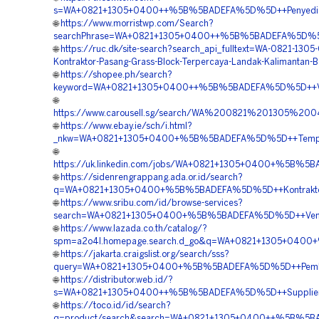
s=WA+0821+1305+0400++%5B%5BADEFA%5D%5D++Penyedia+Pe
🌐
https://www.morristwp.com/Search?
searchPhrase=WA+0821+1305+0400++%5B%5BADEFA%5D%5D++P
🌐
https://ruc.dk/site-search?search_api_fulltext=WA-0821-130
Kontraktor-Pasang-Grass-Block-Terpercaya-Landak-Kalimantan-B
🌐
https://shopee.ph/search?
keyword=WA+0821+1305+0400++%5B%5BADEFA%5D%5D++Vendor
🌐
https://www.carousell.sg/search/WA%200821%201305%
🌐
https://www.ebay.ie/sch/i.html?
_nkw=WA+0821+1305+0400+%5B%5BADEFA%5D%5D++Tempat+Ju
🌐
https://uk.linkedin.com/jobs/WA+0821+1305+0400+%5B%5B
🌐
https://sidenrengrappang.ada.or.id/search?
q=WA+0821+1305+0400+%5B%5BADEFA%5D%5D++Kontraktor+P
🌐
https://www.sribu.com/id/browse-services?
search=WA+0821+1305+0400+%5B%5BADEFA%5D%5D++Vendor+
🌐
https://www.lazada.co.th/catalog/?
spm=a2o4l.homepage.search.d_go&q=WA+0821+1305+0400+
🌐
https://jakarta.craigslist.org/search/sss?
query=WA+0821+1305+0400+%5B%5BADEFA%5D%5D++Pemboron
🌐
https://distributor.web.id/?
s=WA+0821+1305+0400++%5B%5BADEFA%5D%5D++Supplier+Pe
🌐
https://toco.id/id/search?
q=product/search&search=WA+0821+1305+0400++%5B%5BADE