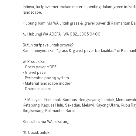
Intinya, turfpave merupakan material penting dalam green infras
landscape.
Hubungi kami via WA untuk grass & gravel paver di Kalimantan Ba
📞 Hubungi WA ADEFA : WA 0821 1305 0400
Butuh turfpave untuk proyek?
Kami menyediakan *grass & gravel paver berkualitas* di Kalimant
🌿 Produk kami:
- Grass paver HDPE
- Gravel paver
- Permeable paving system
- Material landscape modern
- Drainase alami
📍 Melayani: Pontianak, Sambas, Bengkayang, Landak, Mempawah
Ketapang, Kapuas Hulu, Sekadau, Melawi, Kayong Utara, Kubu Ra
Singkawang, Kalimantan Barat
Konsultasi via WA sekarang
🏗️ Cocok untuk: