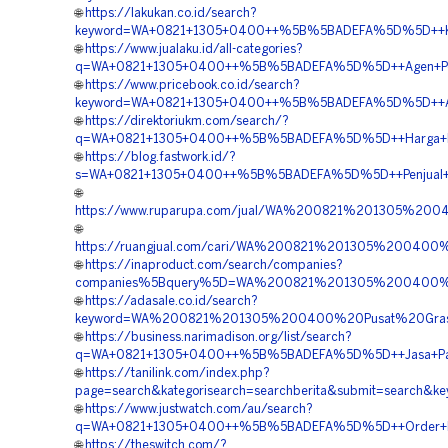
🌐
https://lakukan.co.id/search?
keyword=WA+0821+1305+0400++%5B%5BADEFA%5D%5D++Kontr
🌐
https://www.jualaku.id/all-categories?
q=WA+0821+1305+0400++%5B%5BADEFA%5D%5D++Agen+Penjua
🌐
https://www.pricebook.co.id/search?
keyword=WA+0821+1305+0400++%5B%5BADEFA%5D%5D++Agen+
🌐
https://direktoriukm.com/search/?
q=WA+0821+1305+0400++%5B%5BADEFA%5D%5D++Harga+Penga
🌐
https://blog.fastwork.id/?
s=WA+0821+1305+0400++%5B%5BADEFA%5D%5D++Penjual+Per
🌐
https://www.ruparupa.com/jual/WA%200821%201305%20
🌐
https://ruangjual.com/cari/WA%200821%201305%200400
🌐
https://inaproduct.com/search/companies?
companies%5Bquery%5D=WA%200821%201305%200400%20
🌐
https://adasale.co.id/search?
keyword=WA%200821%201305%200400%20Pusat%20Grass
🌐
https://business.narimadison.org/list/search?
q=WA+0821+1305+0400++%5B%5BADEFA%5D%5D++Jasa+Pasan
🌐
https://tanilink.com/index.php?
page=search&kategorisearch=searchberita&submit=search
🌐
https://www.justwatch.com/au/search?
q=WA+0821+1305+0400++%5B%5BADEFA%5D%5D++Order+Mater
🌐
https://theswitch.com/?