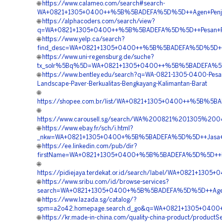
🌐
https://www.calameo.com/search#search-
WA+0821+1305+0400++%5B%5BADEFA%5D%5D++Agen+Penjuala
🌐
https://alphacoders.com/search/view?
q=WA+0821+1305+0400++%5B%5BADEFA%5D%5D++Pesan+Perme
🌐
https://www.yelp.ca/search?
find_desc=WA+0821+1305+0400++%5B%5BADEFA%5D%5D++Pusa
🌐
https://www.uni-regensburg.de/suche?
tx_solr%5Bq%5D=WA+0821+1305+0400++%5B%5BADEFA%5D%5D+
🌐
https://www.bentley.edu/search?q=WA-0821-1305-0400-Pesan
Landscape-Paver-Berkualitas-Bengkayang-Kalimantan-Barat
🌐
https://shopee.com.br/list/WA+0821+1305+0400++%5B%5BA
🌐
https://www.carousell.sg/search/WA%200821%201305%2
🌐
https://www.ebay.fr/sch/i.html?
_nkw=WA+0821+1305+0400+%5B%5BADEFA%5D%5D++Jasa+Pema
🌐
https://ee.linkedin.com/pub/dir?
firstName=WA+0821+1305+0400+%5B%5BADEFA%5D%5D++Harg
🌐
https://pidiejaya.terdekat.or.id/search/label/WA+0821+
🌐
https://www.sribu.com/id/browse-services?
search=WA+0821+1305+0400+%5B%5BADEFA%5D%5D++Agen+T
🌐
https://www.lazada.sg/catalog/?
spm=a2o42.homepage.search.d_go&q=WA+0821+1305+0400+
🌐
https://kr.made-in-china.com/quality-china-product/productS