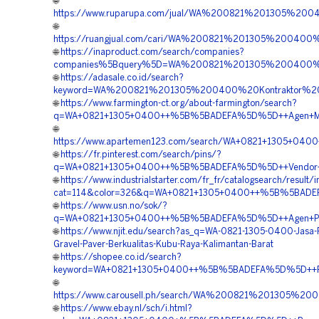
🌐
https://www.ruparupa.com/jual/WA%200821%201305%2
🌐
https://ruangjual.com/cari/WA%200821%201305%20040
🌐
https://inaproduct.com/search/companies?
companies%5Bquery%5D=WA%200821%201305%200400%20
🌐
https://adasale.co.id/search?
keyword=WA%200821%201305%200400%20Kontraktor%20
🌐
https://www.farmington-ct.org/about-farmington/search?
q=WA+0821+1305+0400++%5B%5BADEFA%5D%5D++Agen+Materi
🌐
https://www.apartemen123.com/search/WA+0821+1305+040
🌐
https://fr.pinterest.com/search/pins/?
q=WA+0821+1305+0400++%5B%5BADEFA%5D%5D++Vendor+Pen
🌐
https://www.industrialstarter.com/fr_fr/catalogsearch/result/
cat=114&color=326&q=WA+0821+1305+0400++%5B%5BADEFA
🌐
https://www.usn.no/sok/?
q=WA+0821+1305+0400++%5B%5BADEFA%5D%5D++Agen+Penjua
🌐
https://www.njit.edu/search?as_q=WA-0821-1305-0400-Jasa-
Gravel-Paver-Berkualitas-Kubu-Raya-Kalimantan-Barat
🌐
https://shopee.co.id/search?
keyword=WA+0821+1305+0400++%5B%5BADEFA%5D%5D++Pembo
🌐
https://www.carousell.ph/search/WA%200821%201305%2
🌐
https://www.ebay.nl/sch/i.html?