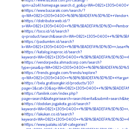
🌐
https://www.lazada.com.ph/catalog/?
spm=a2o4l.homepage.search.d_go&q=WA+0821+1305+0400+%
🌐
https://www.bazaraki.com/search/?
q=WA+0821+1305+0400+%5B%5BADEFA%5D%5D++Vendor+Jual+
🌐
https://distributor.web.id/?
s=WA+0821+1305+0400++%5B%5BADEFA%5D%5D++Pemborong+
🌐
https://toco.id/id/search?
q=product/search&search=WA+0821+1305+0400++%5B%5BADE
🌐
https://padiumkm.id/search?
k=WA+0821+1305+0400++%5B%5BADEFA%5D%5D++Jasa+Pemasa
🌐
https://katalog.inaproc.id/search?
keyword=WA+0821+1305+0400++%5B%5BADEFA%5D%5D++Harg
🌐
https://vendorpedia.ahmadcorp.com/search?
type=jasa&q=WA+0821+1305+0400++%5B%5BADEFA%5D%5D++Pe
🌐
https://trends.google.com/trends/explore?
q=WA+0821+1305+0400++%5B%5BADEFA%5D%5D++Harga+Pasan
🌐
https://bela.gratisongkir.id/products/10?
page=1&cat=10&sq=WA+0821+1305+0400++%5B%5BADEFA%5D%
🌐
https://tanilink.com/index.php?
page=search&kategorisearch=searchberita&submit=searc
🌐
https://dodolan.jogjakota.go.id/search?
keyword=WA+0821+1305+0400++%5B%5BADEFA%5D%5D++Jasa
🌐
https://lakukan.co.id/search?
keyword=WA+0821+1305+0400++%5B%5BADEFA%5D%5D++Pusat
🌐
https://www.jualaku.id/all-categories?