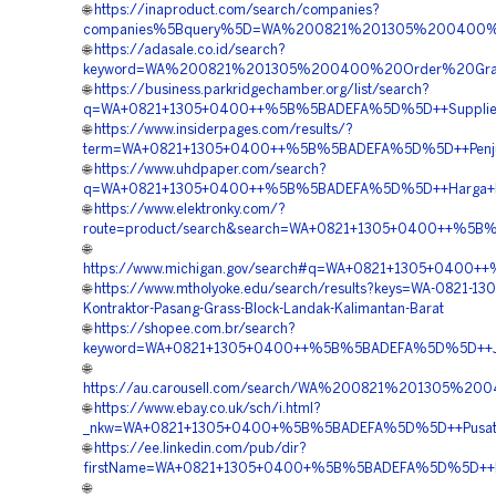
🌐
https://inaproduct.com/search/companies?
companies%5Bquery%5D=WA%200821%201305%200400%20
🌐
https://adasale.co.id/search?
keyword=WA%200821%201305%200400%20Order%20Grave
🌐
https://business.parkridgechamber.org/list/search?
q=WA+0821+1305+0400++%5B%5BADEFA%5D%5D++Supplier+Gr
🌐
https://www.insiderpages.com/results/?
term=WA+0821+1305+0400++%5B%5BADEFA%5D%5D++Penjual+
🌐
https://www.uhdpaper.com/search?
q=WA+0821+1305+0400++%5B%5BADEFA%5D%5D++Harga+Pemas
🌐
https://www.elektronky.com/?
route=product/search&search=WA+0821+1305+0400++%5B%5
🌐
https://www.michigan.gov/search#q=WA+0821+1305+0400+
🌐
https://www.mtholyoke.edu/search/results?keys=WA-0821-13
Kontraktor-Pasang-Grass-Block-Landak-Kalimantan-Barat
🌐
https://shopee.com.br/search?
keyword=WA+0821+1305+0400++%5B%5BADEFA%5D%5D++Jasa+
🌐
https://au.carousell.com/search/WA%200821%201305%
🌐
https://www.ebay.co.uk/sch/i.html?
_nkw=WA+0821+1305+0400+%5B%5BADEFA%5D%5D++Pusat+Pen
🌐
https://ee.linkedin.com/pub/dir?
firstName=WA+0821+1305+0400+%5B%5BADEFA%5D%5D++Kontr
🌐