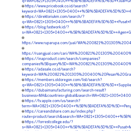
q=WA+0821+1305+0400++%5B%5BADEFA%5D%5D++Jual+Grass
🌐
https://www.pricebook.co.id/search?
keyword=WA+0821+1305+0400++%5B%5BADEFA%5D%5D++Harga
🌐
https://direktoriukm.com/search/?
q=WA+0821+1305+0400++%5B%5BADEFA%5D%5D++Pusat+Penga
🌐
https://blog.fastwork.id/?
s=WA+0821+1305+0400++%5B%5BADEFA%5D%5D++Agen+Grass+
🌐
https://www.ruparupa.com/jual/WA%200821%201305%20
🌐
https://ruangjual.com/cari/WA%200821%201305%20040
🌐
https://inaproduct.com/search/companies?
companies%5Bquery%5D=WA%200821%201305%200400%20K
🌐
https://adasale.co.id/search?
keyword=WA%200821%201305%200400%20Pesan%20Grass
🌐
https://members.oldoregon.com/list/search?
q=WA+0821+1305+0400++%5B%5BADEFA%5D%5D++Supplier+Gr
🌐
https://dubaimanufacturing.com/search-result?
business=MA&countries=global&search=WA+0821+1305+0400
🌐
https://tv.apple.com/us/search?
term=WA+0821+1305+0400++%5B%5BADEFA%5D%5D++Pengada
🌐
https://careandshare.com.au/index.php?
route=product/search&search=WA+0821+1305+0400++%5B%5
🌐
https://forrestcollege.edu/?
s=WA+0821+1305+0400++%5B%5BADEFA%5D%5D++Pusat+Materi