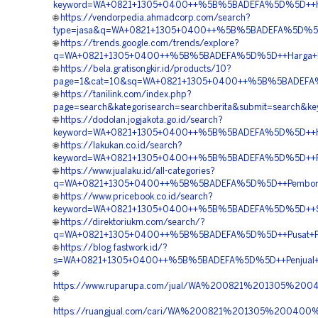
keyword=WA+0821+1305+0400++%5B%5BADEFA%5D%5D++Harg
🌐
https://vendorpedia.ahmadcorp.com/search?
type=jasa&q=WA+0821+1305+0400++%5B%5BADEFA%5D%5D++A
🌐
https://trends.google.com/trends/explore?
q=WA+0821+1305+0400++%5B%5BADEFA%5D%5D++Harga+Perm
🌐
https://bela.gratisongkir.id/products/10?
page=1&cat=10&sq=WA+0821+1305+0400++%5B%5BADEFA%5D%
🌐
https://tanilink.com/index.php?
page=search&kategorisearch=searchberita&submit=search
🌐
https://dodolan.jogjakota.go.id/search?
keyword=WA+0821+1305+0400++%5B%5BADEFA%5D%5D++Harg
🌐
https://lakukan.co.id/search?
keyword=WA+0821+1305+0400++%5B%5BADEFA%5D%5D++Penga
🌐
https://www.jualaku.id/all-categories?
q=WA+0821+1305+0400++%5B%5BADEFA%5D%5D++Pemborong+
🌐
https://www.pricebook.co.id/search?
keyword=WA+0821+1305+0400++%5B%5BADEFA%5D%5D++Suppl
🌐
https://direktoriukm.com/search/?
q=WA+0821+1305+0400++%5B%5BADEFA%5D%5D++Pusat+Pavin
🌐
https://blog.fastwork.id/?
s=WA+0821+1305+0400++%5B%5BADEFA%5D%5D++Penjual+Gra
🌐
https://www.ruparupa.com/jual/WA%200821%201305%2
🌐
https://ruangjual.com/cari/WA%200821%201305%20040