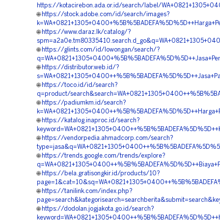
https://kotacirebon.ada.or.id/search/label/WA+0821+130
🌐
https://stock.adobe.com/id/search/images?
k=WA+0821+1305+0400+%5B%5BADEFA%5D%5D++Harga+Pengada
🌐
https://www.daraz.lk/catalog/?
spm=a2a0e.tm80335410.search.d_go&q=WA+0821+1305+0400
🌐
https://glints.com/id/lowongan/search/?
q=WA+0821+1305+0400+%5B%5BADEFA%5D%5D++Jasa+Pengada
🌐
https://distributor.web.id/?
s=WA+0821+1305+0400++%5B%5BADEFA%5D%5D++Jasa+Pasang
🌐
https://toco.id/id/search?
q=product/search&search=WA+0821+1305+0400++%5B%5BAD
🌐
https://padiumkm.id/search?
k=WA+0821+1305+0400++%5B%5BADEFA%5D%5D++Harga+Pemas
🌐
https://katalog.inaproc.id/search?
keyword=WA+0821+1305+0400++%5B%5BADEFA%5D%5D++Kontra
🌐
https://vendorpedia.ahmadcorp.com/search?
type=jasa&q=WA+0821+1305+0400++%5B%5BADEFA%5D%5D++H
🌐
https://trends.google.com/trends/explore?
q=WA+0821+1305+0400++%5B%5BADEFA%5D%5D++Biaya+Pemas
🌐
https://bela.gratisongkir.id/products/10?
page=1&cat=10&sq=WA+0821+1305+0400++%5B%5BADEFA%5D%
🌐
https://tanilink.com/index.php?
page=search&kategorisearch=searchberita&submit=search
🌐
https://dodolan.jogjakota.go.id/search?
keyword=WA+0821+1305+0400++%5B%5BADEFA%5D%5D++Harga