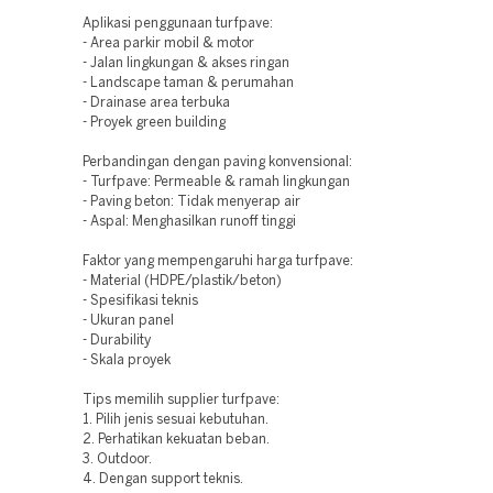
Aplikasi penggunaan turfpave:
- Area parkir mobil & motor
- Jalan lingkungan & akses ringan
- Landscape taman & perumahan
- Drainase area terbuka
- Proyek green building
Perbandingan dengan paving konvensional:
- Turfpave: Permeable & ramah lingkungan
- Paving beton: Tidak menyerap air
- Aspal: Menghasilkan runoff tinggi
Faktor yang mempengaruhi harga turfpave:
- Material (HDPE/plastik/beton)
- Spesifikasi teknis
- Ukuran panel
- Durability
- Skala proyek
Tips memilih supplier turfpave:
1. Pilih jenis sesuai kebutuhan.
2. Perhatikan kekuatan beban.
3. Outdoor.
4. Dengan support teknis.