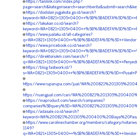
🌐
https://tanilink.com/index.php?
page=search&kategorisearch=searchberita&submit=search
🌐
https://dodolan.jogjakota.go.id/search?
keyword=WA+0821+1305+0400++%5B%5BADEFA%5D%5D++Pesan
🌐
https://lakukan.co.id/search?
keyword=WA+0821+1305+0400++%5B%5BADEFA%5D%5D++Pusat
🌐
https://www.jualaku.id/all-categories?
q=WA+0821+1305+0400++%5B%5BADEFA%5D%5D++Vendor+Mate
🌐
https://www.pricebook.co.id/search?
keyword=WA+0821+1305+0400++%5B%5BADEFA%5D%5D++Vendo
🌐
https://direktoriukm.com/search/?
q=WA+0821+1305+0400++%5B%5BADEFA%5D%5D++Penyedia+Gra
🌐
https://blog.fastwork.id/?
s=WA+0821+1305+0400++%5B%5BADEFA%5D%5D++Pusat+Penjua
🌐
https://www.ruparupa.com/jual/WA%200821%201305%20
🌐
https://ruangjual.com/cari/WA%200821%201305%20040
🌐
https://inaproduct.com/search/companies?
companies%5Bquery%5D=WA%200821%201305%200400%20
🌐
https://adasale.co.id/search?
keyword=WA%200821%201305%200400%20Biaya%20Pasan
🌐
https://www.carolinechamber.org/members/category/notaries-
1149?
q=WA+0821+1305+0400++%5B%5BADEFA%5D%5D++Vendor+Jual+