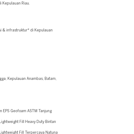
i Kepulauan Riau.
 & infrastruktur* di Kepulauan
ingga, Kepulauan Anambas, Batam,
an EPS Geofoam ASTM Tanjung
ghtweight Fill Heavy Duty Bintan
ightweight Fill Terpercaya Natuna