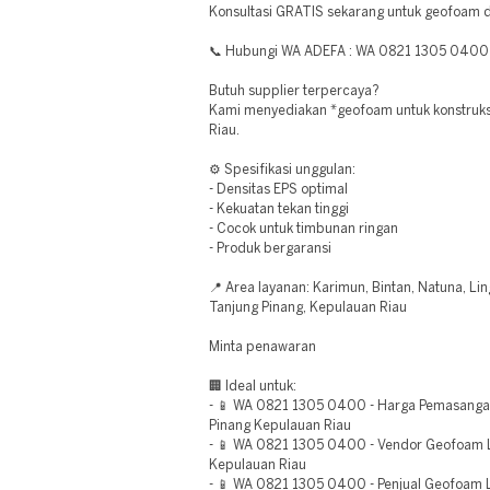
Konsultasi GRATIS sekarang untuk geofoam d
📞 Hubungi WA ADEFA : WA 0821 1305 0400
Butuh supplier terpercaya?
Kami menyediakan *geofoam untuk konstruksi
Riau.
⚙️ Spesifikasi unggulan:
- Densitas EPS optimal
- Kekuatan tekan tinggi
- Cocok untuk timbunan ringan
- Produk bergaransi
📍 Area layanan: Karimun, Bintan, Natuna, L
Tanjung Pinang, Kepulauan Riau
Minta penawaran
🏢 Ideal untuk:
- 📱 WA 0821 1305 0400 - Harga Pemasang
Pinang Kepulauan Riau
- 📱 WA 0821 1305 0400 - Vendor Geofoam Li
Kepulauan Riau
- 📱 WA 0821 1305 0400 - Penjual Geofoam L