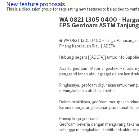
New feature proposals
This is a discussion group for requesting new features to be added to Vantag
WA 0821 1305 0400 - Harg
EPS Geofoam ASTM Tanjung
☎️ WA 0821 1305 0400 - Harga Pemasanga
Pinang Kepulauan Riau | ADEFA
Hubungi segera [[ADEFA]] untuk Info Suppli
Apa itu geofoam: Material geoteknik modern
pengganti tanah atau agregat dalam konstruk
Ringkasnya, geofoam digunakan untuk mengu
meningkatkan stabilitas struktur.
Dalam praktiknya, geofoam merupakan tekno
karena mengurangi tekanan pada tanah lunak
Prinsip kerja geofoam:
Geofoam bekerja dengan mengurangi tekanan 
sehingga meningkatkan stabilitas struktur di 