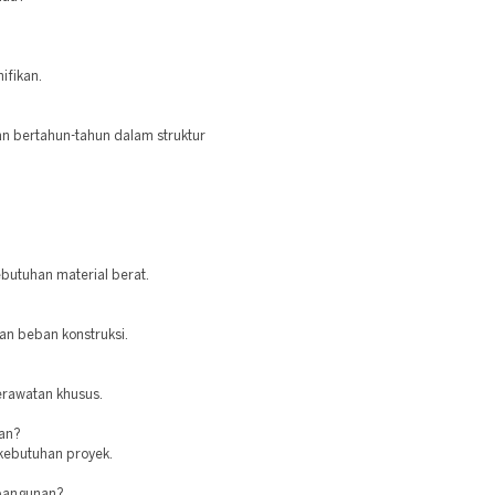
ifikan.
an bertahun-tahun dalam struktur
.
butuhan material berat.
kan beban konstruksi.
erawatan khusus.
ran?
 kebutuhan proyek.
 bangunan?