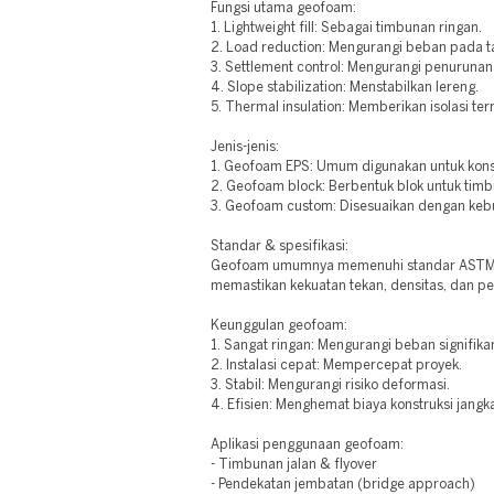
Fungsi utama geofoam:
1. Lightweight fill: Sebagai timbunan ringan.
2. Load reduction: Mengurangi beban pada t
3. Settlement control: Mengurangi penurunan
4. Slope stabilization: Menstabilkan lereng.
5. Thermal insulation: Memberikan isolasi ter
Jenis-jenis:
1. Geofoam EPS: Umum digunakan untuk kons
2. Geofoam block: Berbentuk blok untuk tim
3. Geofoam custom: Disesuaikan dengan keb
Standar & spesifikasi:
Geofoam umumnya memenuhi standar ASTM D
memastikan kekuatan tekan, densitas, dan p
Keunggulan geofoam:
1. Sangat ringan: Mengurangi beban signifika
2. Instalasi cepat: Mempercepat proyek.
3. Stabil: Mengurangi risiko deformasi.
4. Efisien: Menghemat biaya konstruksi jangk
Aplikasi penggunaan geofoam:
- Timbunan jalan & flyover
- Pendekatan jembatan (bridge approach)