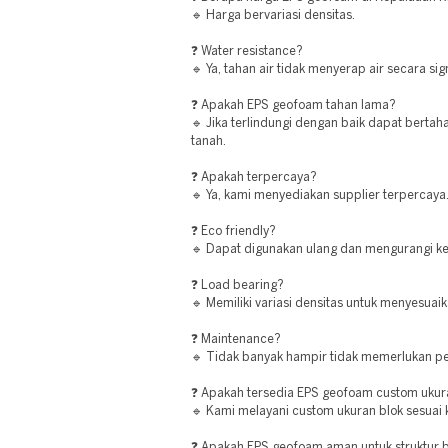
🔹 Harga bervariasi densitas.
❓ Water resistance?
🔹 Ya, tahan air tidak menyerap air secara sign
❓ Apakah EPS geofoam tahan lama?
🔹 Jika terlindungi dengan baik dapat bertah
tanah.
❓ Apakah terpercaya?
🔹 Ya, kami menyediakan supplier terpercaya
❓ Eco friendly?
🔹 Dapat digunakan ulang dan mengurangi ke
❓ Load bearing?
🔹 Memiliki variasi densitas untuk menyesuai
❓ Maintenance?
🔹 Tidak banyak hampir tidak memerlukan p
❓ Apakah tersedia EPS geofoam custom uku
🔹 Kami melayani custom ukuran blok sesuai
❓ Apakah EPS geofoam aman untuk struktur