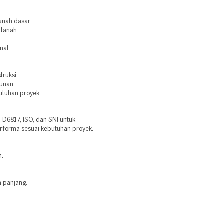
anah dasar.
 tanah.
mal.
truksi.
bunan.
utuhan proyek.
6817, ISO, dan SNI untuk
erforma sesuai kebutuhan proyek.
n.
a panjang.