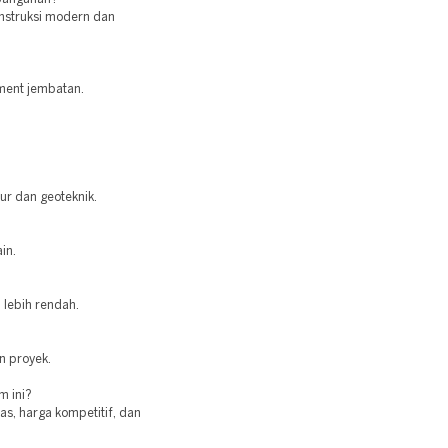
nstruksi modern dan
tment jembatan.
tur dan geoteknik.
in.
 lebih rendah.
n proyek.
m ini?
as, harga kompetitif, dan