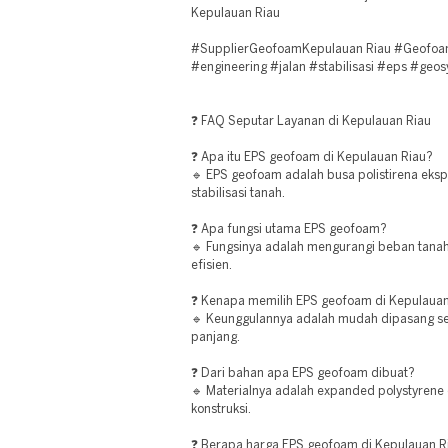
Kepulauan Riau
#SupplierGeofoamKepulauan Riau #Geofoam 
#engineering #jalan #stabilisasi #eps #geos
❓ FAQ Seputar Layanan di Kepulauan Riau
❓ Apa itu EPS geofoam di Kepulauan Riau?
🔹 EPS geofoam adalah busa polistirena eks
stabilisasi tanah.
❓ Apa fungsi utama EPS geofoam?
🔹 Fungsinya adalah mengurangi beban tanah 
efisien.
❓ Kenapa memilih EPS geofoam di Kepulauan
🔹 Keunggulannya adalah mudah dipasang ser
panjang.
❓ Dari bahan apa EPS geofoam dibuat?
🔹 Materialnya adalah expanded polystyrene 
konstruksi.
❓ Berapa harga EPS geofoam di Kepulauan R