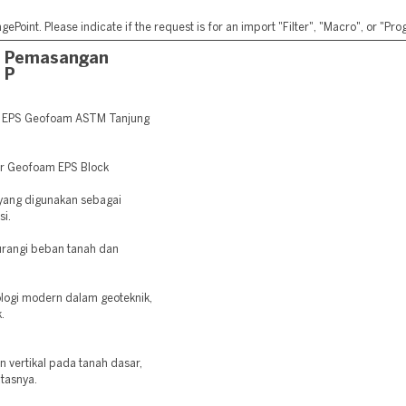
ePoint. Please indicate if the request is for an import "Filter", "Macro", or "P
a Pemasangan
 P
n EPS Geofoam ASTM Tanjung
er Geofoam EPS Block
 yang digunakan sebagai
si.
rangi beban tanah dan
logi modern dalam geoteknik,
.
vertikal pada tanah dasar,
atasnya.