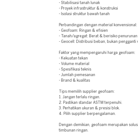
- Stabilisasi tanah lunak
- Proyek infrastruktur & konstruksi
- Isolasi struktur bawah tanah
Perbandingan dengan material konvensional:
- Geofoam: Ringan & efisien
- Tanah/agregat: Berat & berisiko penurunan
- Geocell: Distribusi beban, bukan pengganti
Faktor yang mempengaruhi harga geofoam:
- Kekuatan tekan
- Volume material
- Spesifikasi teknis
- Jumlah pemesanan
- Brand & kualitas
Tips memilih supplier geofoam:
1. Jangan terlalu ringan.
2. Pastikan standar ASTM terpenuhi.
3. Perhatikan ukuran & presisi blok.
4. Pilih supplier berpengalaman.
Dengan demikian, geofoam merupakan solusi
timbunan ringan.