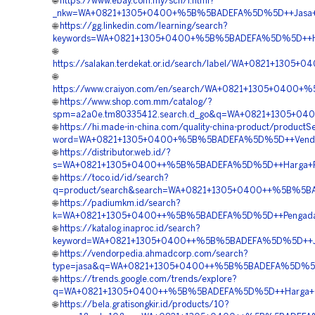
🌐
https://www.ebay.com.my/sch/i.html?
_nkw=WA+0821+1305+0400+%5B%5BADEFA%5D%5D++Jasa+Pas
🌐
https://gg.linkedin.com/learning/search?
keywords=WA+0821+1305+0400+%5B%5BADEFA%5D%5D++Harga+
🌐
https://salakan.terdekat.or.id/search/label/WA+0821+130
🌐
https://www.craiyon.com/en/search/WA+0821+1305+0400+
🌐
https://www.shop.com.mm/catalog/?
spm=a2a0e.tm80335412.search.d_go&q=WA+0821+1305+04
🌐
https://hi.made-in-china.com/quality-china-product/productS
word=WA+0821+1305+0400+%5B%5BADEFA%5D%5D++Vendor+Pe
🌐
https://distributor.web.id/?
s=WA+0821+1305+0400++%5B%5BADEFA%5D%5D++Harga+Pema
🌐
https://toco.id/id/search?
q=product/search&search=WA+0821+1305+0400++%5B%5BADE
🌐
https://padiumkm.id/search?
k=WA+0821+1305+0400++%5B%5BADEFA%5D%5D++Pengadaan+
🌐
https://katalog.inaproc.id/search?
keyword=WA+0821+1305+0400++%5B%5BADEFA%5D%5D++Jasa
🌐
https://vendorpedia.ahmadcorp.com/search?
type=jasa&q=WA+0821+1305+0400++%5B%5BADEFA%5D%5D++J
🌐
https://trends.google.com/trends/explore?
q=WA+0821+1305+0400++%5B%5BADEFA%5D%5D++Harga+Geofoam
🌐
https://bela.gratisongkir.id/products/10?