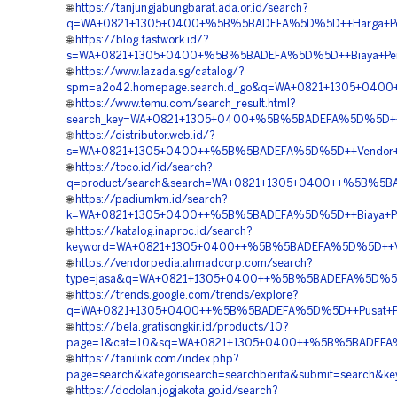
🌐
https://tanjungjabungbarat.ada.or.id/search?
q=WA+0821+1305+0400+%5B%5BADEFA%5D%5D++Harga+Pemasan
🌐
https://blog.fastwork.id/?
s=WA+0821+1305+0400+%5B%5BADEFA%5D%5D++Biaya+Pengad
🌐
https://www.lazada.sg/catalog/?
spm=a2o42.homepage.search.d_go&q=WA+0821+1305+0400+
🌐
https://www.temu.com/search_result.html?
search_key=WA+0821+1305+0400+%5B%5BADEFA%5D%5D++Jas
🌐
https://distributor.web.id/?
s=WA+0821+1305+0400++%5B%5BADEFA%5D%5D++Vendor+Geof
🌐
https://toco.id/id/search?
q=product/search&search=WA+0821+1305+0400++%5B%5BAD
🌐
https://padiumkm.id/search?
k=WA+0821+1305+0400++%5B%5BADEFA%5D%5D++Biaya+Penga
🌐
https://katalog.inaproc.id/search?
keyword=WA+0821+1305+0400++%5B%5BADEFA%5D%5D++Vendo
🌐
https://vendorpedia.ahmadcorp.com/search?
type=jasa&q=WA+0821+1305+0400++%5B%5BADEFA%5D%5D++P
🌐
https://trends.google.com/trends/explore?
q=WA+0821+1305+0400++%5B%5BADEFA%5D%5D++Pusat+Penga
🌐
https://bela.gratisongkir.id/products/10?
page=1&cat=10&sq=WA+0821+1305+0400++%5B%5BADEFA%5D
🌐
https://tanilink.com/index.php?
page=search&kategorisearch=searchberita&submit=searc
🌐
https://dodolan.jogjakota.go.id/search?