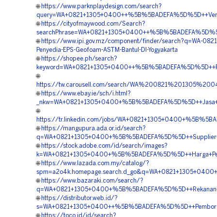
🌐
https://www.parknplaydesign.com/search?
query=WA+0821+1305+0400++%5B%5BADEFA%5D%5D++Vendor+
🌐
https://cityofmaywood.com/Search?
searchPhrase=WA+0821+1305+0400++%5B%5BADEFA%5D%5D++Pe
🌐
https://www.ipi.gov.mz/component/finder/search?q=WA-082
Penyedia-EPS-Geofoam-ASTM-Bantul-DI-Yogyakarta
🌐
https://shopee.ph/search?
keyword=WA+0821+1305+0400++%5B%5BADEFA%5D%5D++Pemb
🌐
https://tw.carousell.com/search/WA%200821%201305%2
🌐
https://www.ebay.ie/sch/i.html?
_nkw=WA+0821+1305+0400+%5B%5BADEFA%5D%5D++Jasa+Pen
🌐
https://tr.linkedin.com/jobs/WA+0821+1305+0400+%5B%5B
🌐
https://mangupura.ada.or.id/search?
q=WA+0821+1305+0400+%5B%5BADEFA%5D%5D++Supplier+Geofo
🌐
https://stock.adobe.com/id/search/images?
k=WA+0821+1305+0400+%5B%5BADEFA%5D%5D++Harga+Pengada
🌐
https://www.lazada.com.my/catalog/?
spm=a2o4k.homepage.search.d_go&q=WA+0821+1305+0400+
🌐
https://www.bazaraki.com/search/?
q=WA+0821+1305+0400+%5B%5BADEFA%5D%5D++Rekanan+Geofo
🌐
https://distributor.web.id/?
s=WA+0821+1305+0400++%5B%5BADEFA%5D%5D++Pemborong+Ma
🌐
https://toco.id/id/search?