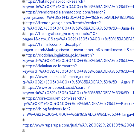
🌐
https://katalog.inaproc.id/search?
keyword=WA+0821+1305+0400++%5B%5BADEFA%5D%5D++Harg
🌐
https://vendorpedia.ahmadcorp.com/search?
type=jasa&q=WA+0821+1305+0400++%5B%5BADEFA%5D%5D++Pe
🌐
https://trends.google.com/trends/explore?
q=WA+0821+1305+0400++%5B%5BADEFA%5D%5D++Jasa+Pemasan
🌐
https://bela.gratisongkir.id/products/10?
page=1&cat=10&sq=WA+0821+1305+0400++%5B%5BADEFA%5D%
🌐
https://tanilink.com/index.php?
page=search&kategorisearch=searchberita&submit=search
🌐
https://dodolan.jogjakota.go.id/search?
keyword=WA+0821+1305+0400++%5B%5BADEFA%5D%5D++Jasa+M
🌐
https://lakukan.co.id/search?
keyword=WA+0821+1305+0400++%5B%5BADEFA%5D%5D++Penye
🌐
https://www.jualaku.id/all-categories?
q=WA+0821+1305+0400++%5B%5BADEFA%5D%5D++Agen+Penjua
🌐
https://www.pricebook.co.id/search?
keyword=WA+0821+1305+0400++%5B%5BADEFA%5D%5D++Penye
🌐
https://direktoriukm.com/search/?
q=WA+0821+1305+0400++%5B%5BADEFA%5D%5D++Kontraktor+
🌐
https://blog.fastwork.id/?
s=WA+0821+1305+0400++%5B%5BADEFA%5D%5D++Harga+Pema
🌐
https://www.ruparupa.com/jual/WA%200821%201305%2
🌐