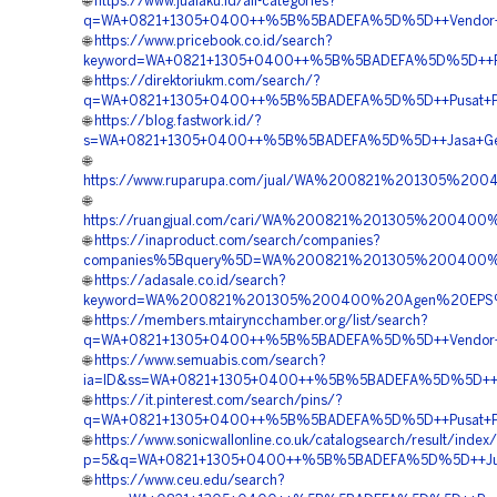
🌐
https://www.jualaku.id/all-categories?
q=WA+0821+1305+0400++%5B%5BADEFA%5D%5D++Vendor+Penga
🌐
https://www.pricebook.co.id/search?
keyword=WA+0821+1305+0400++%5B%5BADEFA%5D%5D++Pemb
🌐
https://direktoriukm.com/search/?
q=WA+0821+1305+0400++%5B%5BADEFA%5D%5D++Pusat+Penga
🌐
https://blog.fastwork.id/?
s=WA+0821+1305+0400++%5B%5BADEFA%5D%5D++Jasa+Geofo
🌐
https://www.ruparupa.com/jual/WA%200821%201305%2
🌐
https://ruangjual.com/cari/WA%200821%201305%20040
🌐
https://inaproduct.com/search/companies?
companies%5Bquery%5D=WA%200821%201305%200400%2
🌐
https://adasale.co.id/search?
keyword=WA%200821%201305%200400%20Agen%20EPS%
🌐
https://members.mtairyncchamber.org/list/search?
q=WA+0821+1305+0400++%5B%5BADEFA%5D%5D++Vendor+Geofo
🌐
https://www.semuabis.com/search?
ia=ID&ss=WA+0821+1305+0400++%5B%5BADEFA%5D%5D++Pusat+
🌐
https://it.pinterest.com/search/pins/?
q=WA+0821+1305+0400++%5B%5BADEFA%5D%5D++Pusat+Penju
🌐
https://www.sonicwallonline.co.uk/catalogsearch/result/index
p=5&q=WA+0821+1305+0400++%5B%5BADEFA%5D%5D++Jual+E
🌐
https://www.ceu.edu/search?