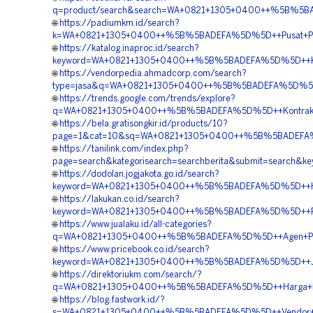
q=product/search&search=WA+0821+1305+0400++%5B%5BAD
🌐
https://padiumkm.id/search?
k=WA+0821+1305+0400++%5B%5BADEFA%5D%5D++Pusat+Penga
🌐
https://katalog.inaproc.id/search?
keyword=WA+0821+1305+0400++%5B%5BADEFA%5D%5D++Kontra
🌐
https://vendorpedia.ahmadcorp.com/search?
type=jasa&q=WA+0821+1305+0400++%5B%5BADEFA%5D%5D++
🌐
https://trends.google.com/trends/explore?
q=WA+0821+1305+0400++%5B%5BADEFA%5D%5D++Kontraktor+
🌐
https://bela.gratisongkir.id/products/10?
page=1&cat=10&sq=WA+0821+1305+0400++%5B%5BADEFA%5D%
🌐
https://tanilink.com/index.php?
page=search&kategorisearch=searchberita&submit=search
🌐
https://dodolan.jogjakota.go.id/search?
keyword=WA+0821+1305+0400++%5B%5BADEFA%5D%5D++Harga
🌐
https://lakukan.co.id/search?
keyword=WA+0821+1305+0400++%5B%5BADEFA%5D%5D++Pusat+
🌐
https://www.jualaku.id/all-categories?
q=WA+0821+1305+0400++%5B%5BADEFA%5D%5D++Agen+Penjua
🌐
https://www.pricebook.co.id/search?
keyword=WA+0821+1305+0400++%5B%5BADEFA%5D%5D++Jasa+
🌐
https://direktoriukm.com/search/?
q=WA+0821+1305+0400++%5B%5BADEFA%5D%5D++Harga+Pasang
🌐
https://blog.fastwork.id/?
s=WA+0821+1305+0400++%5B%5BADEFA%5D%5D++Vendor+Ge