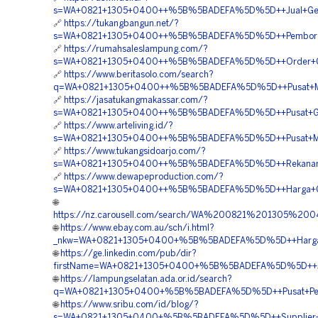
s=WA+0821+1305+0400++%5B%5BADEFA%5D%5D++Jual+Geofo
🔗
https://tukangbangun.net/?
s=WA+0821+1305+0400++%5B%5BADEFA%5D%5D++Pemborong+Ge
🔗
https://rumahsaleslampung.com/?
s=WA+0821+1305+0400++%5B%5BADEFA%5D%5D++Order+Geof
🔗
https://www.beritasolo.com/search?
q=WA+0821+1305+0400++%5B%5BADEFA%5D%5D++Pusat+Materi
🔗
https://jasatukangmakassar.com/?
s=WA+0821+1305+0400++%5B%5BADEFA%5D%5D++Pusat+Geofoa
🔗
https://www.arteliving.id/?
s=WA+0821+1305+0400++%5B%5BADEFA%5D%5D++Pusat+Materi
🔗
https://www.tukangsidoarjo.com/?
s=WA+0821+1305+0400++%5B%5BADEFA%5D%5D++Rekanan+Geo
🔗
https://www.dewapeproduction.com/?
s=WA+0821+1305+0400++%5B%5BADEFA%5D%5D++Harga+Geofo
🌐
https://nz.carousell.com/search/WA%200821%201305%
🌐
https://www.ebay.com.au/sch/i.html?
_nkw=WA+0821+1305+0400+%5B%5BADEFA%5D%5D++Harga+Geof
🌐
https://ge.linkedin.com/pub/dir?
firstName=WA+0821+1305+0400+%5B%5BADEFA%5D%5D++Jasa+
🌐
https://lampungselatan.ada.or.id/search?
q=WA+0821+1305+0400+%5B%5BADEFA%5D%5D++Pusat+Penjua
🌐
https://www.sribu.com/id/blog/?
s=WA+0821+1305+0400+%5B%5BADEFA%5D%5D++Supplier+Geo