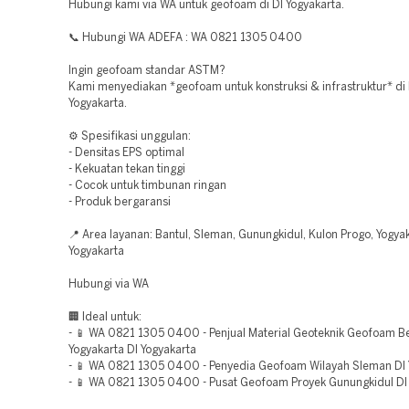
Hubungi kami via WA untuk geofoam di DI Yogyakarta.
📞 Hubungi WA ADEFA : WA 0821 1305 0400
Ingin geofoam standar ASTM?
Kami menyediakan *geofoam untuk konstruksi & infrastruktur* di 
Yogyakarta.
⚙️ Spesifikasi unggulan:
- Densitas EPS optimal
- Kekuatan tekan tinggi
- Cocok untuk timbunan ringan
- Produk bergaransi
📍 Area layanan: Bantul, Sleman, Gunungkidul, Kulon Progo, Yogyak
Yogyakarta
Hubungi via WA
🏢 Ideal untuk:
- 📱 WA 0821 1305 0400 - Penjual Material Geoteknik Geofoam Be
Yogyakarta DI Yogyakarta
- 📱 WA 0821 1305 0400 - Penyedia Geofoam Wilayah Sleman DI 
- 📱 WA 0821 1305 0400 - Pusat Geofoam Proyek Gunungkidul DI