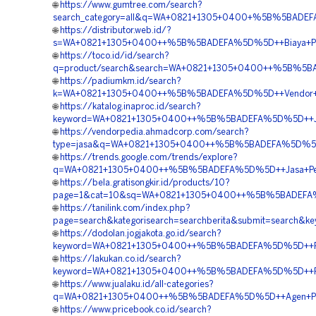
🌐
https://www.gumtree.com/search?
search_category=all&q=WA+0821+1305+0400+%5B%5BADEFA%
🌐
https://distributor.web.id/?
s=WA+0821+1305+0400++%5B%5BADEFA%5D%5D++Biaya+Pasang
🌐
https://toco.id/id/search?
q=product/search&search=WA+0821+1305+0400++%5B%5BAD
🌐
https://padiumkm.id/search?
k=WA+0821+1305+0400++%5B%5BADEFA%5D%5D++Vendor+Geof
🌐
https://katalog.inaproc.id/search?
keyword=WA+0821+1305+0400++%5B%5BADEFA%5D%5D++Jual
🌐
https://vendorpedia.ahmadcorp.com/search?
type=jasa&q=WA+0821+1305+0400++%5B%5BADEFA%5D%5D++O
🌐
https://trends.google.com/trends/explore?
q=WA+0821+1305+0400++%5B%5BADEFA%5D%5D++Jasa+Pemasa
🌐
https://bela.gratisongkir.id/products/10?
page=1&cat=10&sq=WA+0821+1305+0400++%5B%5BADEFA%5D%
🌐
https://tanilink.com/index.php?
page=search&kategorisearch=searchberita&submit=search&
🌐
https://dodolan.jogjakota.go.id/search?
keyword=WA+0821+1305+0400++%5B%5BADEFA%5D%5D++Penju
🌐
https://lakukan.co.id/search?
keyword=WA+0821+1305+0400++%5B%5BADEFA%5D%5D++Penju
🌐
https://www.jualaku.id/all-categories?
q=WA+0821+1305+0400++%5B%5BADEFA%5D%5D++Agen+Penjua
🌐
https://www.pricebook.co.id/search?