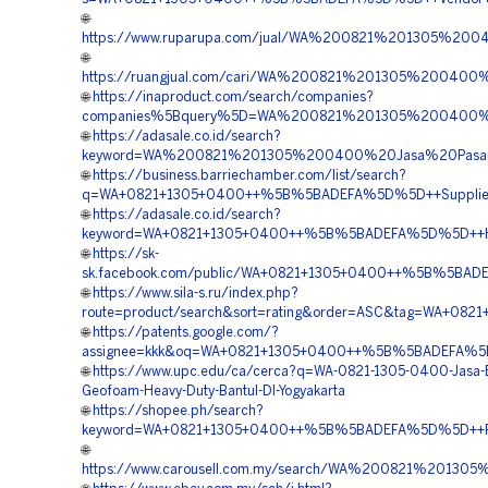
🌐
https://www.ruparupa.com/jual/WA%200821%201305%2
🌐
https://ruangjual.com/cari/WA%200821%201305%200400
🌐
https://inaproduct.com/search/companies?
companies%5Bquery%5D=WA%200821%201305%200400%20B
🌐
https://adasale.co.id/search?
keyword=WA%200821%201305%200400%20Jasa%20Pasan
🌐
https://business.barriechamber.com/list/search?
q=WA+0821+1305+0400++%5B%5BADEFA%5D%5D++Supplier+G
🌐
https://adasale.co.id/search?
keyword=WA+0821+1305+0400++%5B%5BADEFA%5D%5D++Harga+
🌐
https://sk-
sk.facebook.com/public/WA+0821+1305+0400++%5B%5BADE
🌐
https://www.sila-s.ru/index.php?
route=product/search&sort=rating&order=ASC&tag=WA+082
🌐
https://patents.google.com/?
assignee=kkk&oq=WA+0821+1305+0400++%5B%5BADEFA%5D%
🌐
https://www.upc.edu/ca/cerca?q=WA-0821-1305-0400-Jasa-
Geofoam-Heavy-Duty-Bantul-DI-Yogyakarta
🌐
https://shopee.ph/search?
keyword=WA+0821+1305+0400++%5B%5BADEFA%5D%5D++Pemb
🌐
https://www.carousell.com.my/search/WA%200821%2013