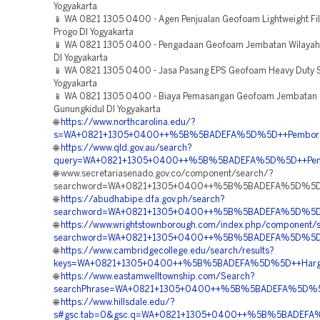
Yogyakarta
📱 WA 0821 1305 0400 - Agen Penjualan Geofoam Lightweight Fill
Progo DI Yogyakarta
📱 WA 0821 1305 0400 - Pengadaan Geofoam Jembatan Wilayah
DI Yogyakarta
📱 WA 0821 1305 0400 - Jasa Pasang EPS Geofoam Heavy Duty 
Yogyakarta
📱 WA 0821 1305 0400 - Biaya Pemasangan Geofoam Jembatan 
Gunungkidul DI Yogyakarta
🌐
https://www.northcarolina.edu/?
s=WA+0821+1305+0400++%5B%5BADEFA%5D%5D++Pemborong+G
🌐
https://www.qld.gov.au/search?
query=WA+0821+1305+0400++%5B%5BADEFA%5D%5D++Pengad
🌐 www.secretariasenado.gov.co/component/search/?
searchword=WA+0821+1305+0400++%5B%5BADEFA%5D%5D++Ve
🌐
https://abudhabipe.dfa.gov.ph/search?
searchword=WA+0821+1305+0400++%5B%5BADEFA%5D%5D++Pu
🌐
https://www.wrightstownborough.com/index.php/component/
searchword=WA+0821+1305+0400++%5B%5BADEFA%5D%5D++
🌐
https://www.cambridgecollege.edu/search/results?
keys=WA+0821+1305+0400++%5B%5BADEFA%5D%5D++Harga+Pa
🌐
https://www.eastamwelltownship.com/Search?
searchPhrase=WA+0821+1305+0400++%5B%5BADEFA%5D%5D++Pen
🌐
https://www.hillsdale.edu/?
s#gsc.tab=0&gsc.q=WA+0821+1305+0400++%5B%5BADEFA%5D