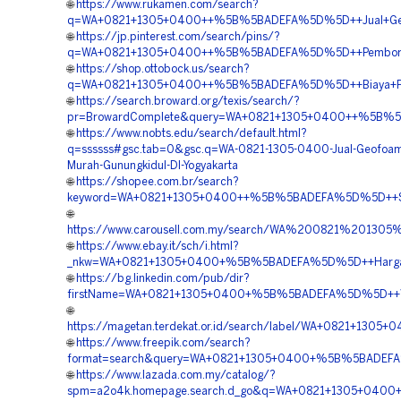
🌐
https://www.rukamen.com/search?
q=WA+0821+1305+0400++%5B%5BADEFA%5D%5D++Jual+Geofoam
🌐
https://jp.pinterest.com/search/pins/?
q=WA+0821+1305+0400++%5B%5BADEFA%5D%5D++Pemborong+G
🌐
https://shop.ottobock.us/search?
q=WA+0821+1305+0400++%5B%5BADEFA%5D%5D++Biaya+Pema
🌐
https://search.broward.org/texis/search/?
pr=BrowardComplete&query=WA+0821+1305+0400++%5B%5B
🌐
https://www.nobts.edu/search/default.html?
q=ssssss#gsc.tab=0&gsc.q=WA-0821-1305-0400-Jual-Geofoa
Murah-Gunungkidul-DI-Yogyakarta
🌐
https://shopee.com.br/search?
keyword=WA+0821+1305+0400++%5B%5BADEFA%5D%5D++Suppl
🌐
https://www.carousell.com.my/search/WA%200821%201
🌐
https://www.ebay.it/sch/i.html?
_nkw=WA+0821+1305+0400+%5B%5BADEFA%5D%5D++Harga+Pasa
🌐
https://bg.linkedin.com/pub/dir?
firstName=WA+0821+1305+0400+%5B%5BADEFA%5D%5D++Ven
🌐
https://magetan.terdekat.or.id/search/label/WA+0821+1
🌐
https://www.freepik.com/search?
format=search&query=WA+0821+1305+0400+%5B%5BADEFA%5
🌐
https://www.lazada.com.my/catalog/?
spm=a2o4k.homepage.search.d_go&q=WA+0821+1305+0400+%