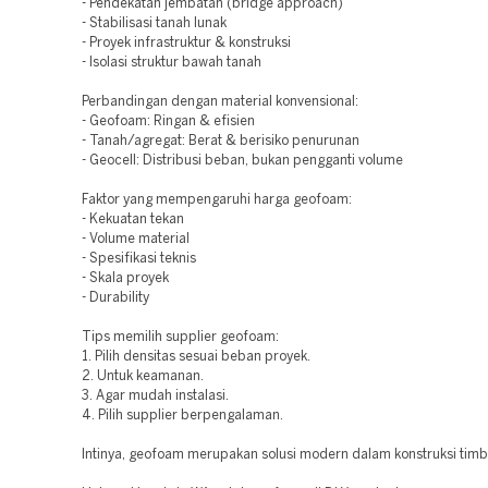
- Pendekatan jembatan (bridge approach)
- Stabilisasi tanah lunak
- Proyek infrastruktur & konstruksi
- Isolasi struktur bawah tanah
Perbandingan dengan material konvensional:
- Geofoam: Ringan & efisien
- Tanah/agregat: Berat & berisiko penurunan
- Geocell: Distribusi beban, bukan pengganti volume
Faktor yang mempengaruhi harga geofoam:
- Kekuatan tekan
- Volume material
- Spesifikasi teknis
- Skala proyek
- Durability
Tips memilih supplier geofoam:
1. Pilih densitas sesuai beban proyek.
2. Untuk keamanan.
3. Agar mudah instalasi.
4. Pilih supplier berpengalaman.
Intinya, geofoam merupakan solusi modern dalam konstruksi timb