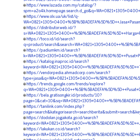
🌐
https://www.lazada.com.my/catalog/?
spm=a2o4k.homepage.search.d_go&q=WA+0821+1305+0400+
🌐
https://www.olx.ua/uk/list/q-
WA+0821+1305+0400+%5B%5BADEFA%5D%5D++Jasa+Pasang+Ge
🌐
https://distributor.web.id/?
s=WA+0821+1305+0400++%5B%5BADEFA%5D%5D++Harga+Pema
🌐
https://toco.id/id/search?
q=product/search&search=WA+0821+1305+0400++%5B%5BAD
🌐
https://padiumkm.id/search?
k=WA+0821+1305+0400++%5B%5BADEFA%5D%5D++Pusat+Penju
🌐
https://katalog.inaproc.id/search?
keyword=WA+0821+1305+0400++%5B%5BADEFA%5D%5D++Tempa
🌐
https://vendorpedia.ahmadcorp.com/search?
type=jasa&q=WA+0821+1305+0400++%5B%5BADEFA%5D%5D++Ha
🌐
https://trends.google.com/trends/explore?
q=WA+0821+1305+0400++%5B%5BADEFA%5D%5D++Pusat+Geofo
🌐
https://bela.gratisongkir.id/products/10?
page=1&cat=10&sq=WA+0821+1305+0400++%5B%5BADEFA%5D%
🌐
https://tanilink.com/index.php?
page=search&kategorisearch=searchberita&submit=search
🌐
https://dodolan.jogjakota.go.id/search?
keyword=WA+0821+1305+0400++%5B%5BADEFA%5D%5D++Jasa+
🌐
https://lakukan.co.id/search?
keyword=WA+0821+1305+0400++%5B%5BADEFA%5D%5D++Biaya+