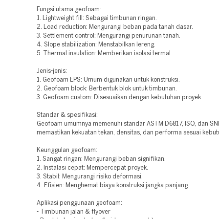
Fungsi utama geofoam:
1. Lightweight fill: Sebagai timbunan ringan.
2. Load reduction: Mengurangi beban pada tanah dasar.
3. Settlement control: Mengurangi penurunan tanah.
4. Slope stabilization: Menstabilkan lereng.
5. Thermal insulation: Memberikan isolasi termal.
Jenis-jenis:
1. Geofoam EPS: Umum digunakan untuk konstruksi.
2. Geofoam block: Berbentuk blok untuk timbunan.
3. Geofoam custom: Disesuaikan dengan kebutuhan proyek.
Standar & spesifikasi:
Geofoam umumnya memenuhi standar ASTM D6817, ISO, dan SNI
memastikan kekuatan tekan, densitas, dan performa sesuai kebut
Keunggulan geofoam:
1. Sangat ringan: Mengurangi beban signifikan.
2. Instalasi cepat: Mempercepat proyek.
3. Stabil: Mengurangi risiko deformasi.
4. Efisien: Menghemat biaya konstruksi jangka panjang.
Aplikasi penggunaan geofoam:
- Timbunan jalan & flyover