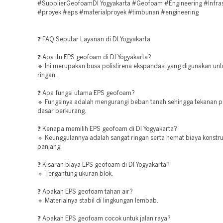
#SupplierGeofoamDI Yogyakarta #Geofoam #Engineering #Infras
#proyek #eps #materialproyek #timbunan #engineering
❓ FAQ Seputar Layanan di DI Yogyakarta
❓ Apa itu EPS geofoam di DI Yogyakarta?
🔹 Ini merupakan busa polistirena ekspandasi yang digunakan un
ringan.
❓ Apa fungsi utama EPS geofoam?
🔹 Fungsinya adalah mengurangi beban tanah sehingga tekanan 
dasar berkurang.
❓ Kenapa memilih EPS geofoam di DI Yogyakarta?
🔹 Keunggulannya adalah sangat ringan serta hemat biaya konstru
panjang.
❓ Kisaran biaya EPS geofoam di DI Yogyakarta?
🔹 Tergantung ukuran blok.
❓ Apakah EPS geofoam tahan air?
🔹 Materialnya stabil di lingkungan lembab.
❓ Apakah EPS geofoam cocok untuk jalan raya?