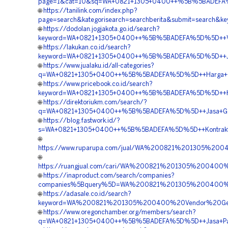
page=1&cat=10&sq=WA+0821+1305+0400++%5B%5BADEFA%5D
🌐
https://tanilink.com/index.php?
page=search&kategorisearch=searchberita&submit=searc
🌐
https://dodolan.jogjakota.go.id/search?
keyword=WA+0821+1305+0400++%5B%5BADEFA%5D%5D++Vendo
🌐
https://lakukan.co.id/search?
keyword=WA+0821+1305+0400++%5B%5BADEFA%5D%5D++Jasa+
🌐
https://www.jualaku.id/all-categories?
q=WA+0821+1305+0400++%5B%5BADEFA%5D%5D++Harga+Geof
🌐
https://www.pricebook.co.id/search?
keyword=WA+0821+1305+0400++%5B%5BADEFA%5D%5D++Harg
🌐
https://direktoriukm.com/search/?
q=WA+0821+1305+0400++%5B%5BADEFA%5D%5D++Jasa+Geofo
🌐
https://blog.fastwork.id/?
s=WA+0821+1305+0400++%5B%5BADEFA%5D%5D++Kontraktor+
🌐
https://www.ruparupa.com/jual/WA%200821%201305%200
🌐
https://ruangjual.com/cari/WA%200821%201305%20040
🌐
https://inaproduct.com/search/companies?
companies%5Bquery%5D=WA%200821%201305%200400%20
🌐
https://adasale.co.id/search?
keyword=WA%200821%201305%200400%20Vendor%20Geofoa
🌐
https://www.oregonchamber.org/members/search?
q=WA+0821+1305+0400++%5B%5BADEFA%5D%5D++Jasa+Pasang