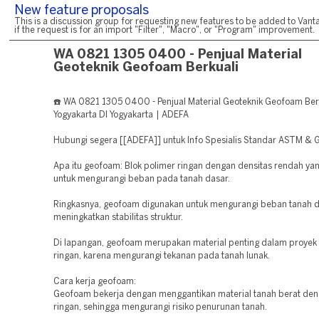
New feature proposals
This is a discussion group for requesting new features to be added to Vanta
if the request is for an import "Filter", "Macro", or "Program" improvement.
WA 0821 1305 0400 - Penjual Material
Geoteknik Geofoam Berkuali
☎️ WA 0821 1305 0400 - Penjual Material Geoteknik Geofoam Ber
Yogyakarta DI Yogyakarta | ADEFA
Hubungi segera [[ADEFA]] untuk Info Spesialis Standar ASTM & 
Apa itu geofoam: Blok polimer ringan dengan densitas rendah ya
untuk mengurangi beban pada tanah dasar.
Ringkasnya, geofoam digunakan untuk mengurangi beban tanah 
meningkatkan stabilitas struktur.
Di lapangan, geofoam merupakan material penting dalam proyek
ringan, karena mengurangi tekanan pada tanah lunak.
Cara kerja geofoam:
Geofoam bekerja dengan menggantikan material tanah berat den
ringan, sehingga mengurangi risiko penurunan tanah.