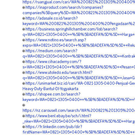
https://ruangjual.com/cari/WA%200821%201305%20040
🌐
https://inaproduct.com/search/companies?
companies%5Bquery%5D=WA%200821%201305%200400%20
🌐
https://adasale.co.id/search?
keyword=WA%200821%201305%200400%20Pengadaan%20Ge
🌐
https://business.springhillchamber.com/list/search?
q=WA+0821+1305+0400++%5B%5BADEFA%5D%5D++Harga+Pengada
🌐
https://www.notino.es/search.asp?
exps=WA+0821+1305+0400++%5B%5BADEFA%5D%5D++Rekanan
🌐
https://medium.com/search?
q=WA+0821+1305+0400++%5B%5BADEFA%5D%5D++Kontraktor+P
🌐
https://www.cihacademy.com/?
s=WA+0821+1305+0400++%5B%5BADEFA%5D%5D++Pesan+Geofoa
🌐
https://www.utoledo.edu/search.html?
q=WA+0821+1305+0400++%5B%5BADEFA%5D%5D++Jasa+Geofoam
🌐
https://unimarket.biz.id/cari/WA-0821-1305-0400-Penjual-Ge
Heavy-Duty-Bantul-DI-Yogyakarta
🌐
https://shopee.com.br/search?
keyword=WA+0821+1305+0400++%5B%5BADEFA%5D%5D++Vendor
🌐
https://nz.carousell.com/search/WA%200821%201305%2
🌐
https://www.benl.ebay.be/sch/i.html?
_nkw=WA+0821+1305+0400+%5B%5BADEFA%5D%5D++Harga+EP
🌐
https://fr.linkedin.com/pub/dir?
firstName=WA+0821+1305+0400+%5B%5BADEFA%5D%5D++Harg