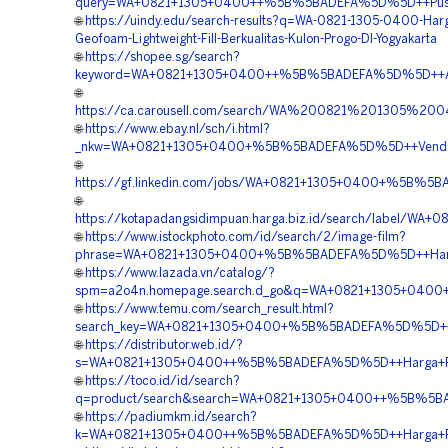
query=WA+0821+1305+0400++%5B%5BADEFA%5D%5D++Pusat+P
🌐
https://uindy.edu/search-results?q=WA-0821-1305-0400-Har
Geofoam-Lightweight-Fill-Berkualitas-Kulon-Progo-DI-Yogyakarta
🌐
https://shopee.sg/search?
keyword=WA+0821+1305+0400++%5B%5BADEFA%5D%5D++Agen
🌐
https://ca.carousell.com/search/WA%200821%201305%2
🌐
https://www.ebay.nl/sch/i.html?
_nkw=WA+0821+1305+0400+%5B%5BADEFA%5D%5D++Vendor+
🌐
https://gf.linkedin.com/jobs/WA+0821+1305+0400+%5B%5
🌐
https://kotapadangsidimpuan.harga.biz.id/search/label
🌐
https://www.istockphoto.com/id/search/2/image-film?
phrase=WA+0821+1305+0400+%5B%5BADEFA%5D%5D++Harga+P
🌐
https://www.lazada.vn/catalog/?
spm=a2o4n.homepage.search.d_go&q=WA+0821+1305+0400+%
🌐
https://www.temu.com/search_result.html?
search_key=WA+0821+1305+0400+%5B%5BADEFA%5D%5D++Pes
🌐
https://distributor.web.id/?
s=WA+0821+1305+0400++%5B%5BADEFA%5D%5D++Harga+Peng
🌐
https://toco.id/id/search?
q=product/search&search=WA+0821+1305+0400++%5B%5BADE
🌐
https://padiumkm.id/search?
k=WA+0821+1305+0400++%5B%5BADEFA%5D%5D++Harga+Peng