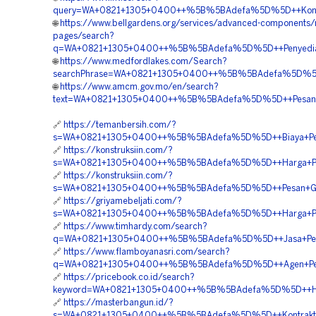
query=WA+0821+1305+0400++%5B%5BAdefa%5D%5D++Kontrakto
🌐
https://www.bellgardens.org/services/advanced-components/
pages/search?
q=WA+0821+1305+0400++%5B%5BAdefa%5D%5D++Penyedia+Pa
🌐
https://www.medfordlakes.com/Search?
searchPhrase=WA+0821+1305+0400++%5B%5BAdefa%5D%5D++P
🌐
https://www.amcm.gov.mo/en/search?
text=WA+0821+1305+0400++%5B%5BAdefa%5D%5D++Pesan+Perm
🔗
https://temanbersih.com/?
s=WA+0821+1305+0400++%5B%5BAdefa%5D%5D++Biaya+Pengad
🔗
https://konstruksiin.com/?
s=WA+0821+1305+0400++%5B%5BAdefa%5D%5D++Harga+Pengad
🔗
https://konstruksiin.com/?
s=WA+0821+1305+0400++%5B%5BAdefa%5D%5D++Pesan+Grass
🔗
https://griyamebeljati.com/?
s=WA+0821+1305+0400++%5B%5BAdefa%5D%5D++Harga+Pemasa
🔗
https://www.timhardy.com/search?
q=WA+0821+1305+0400++%5B%5BAdefa%5D%5D++Jasa+Pemasa
🔗
https://www.flamboyanasri.com/search?
q=WA+0821+1305+0400++%5B%5BAdefa%5D%5D++Agen+Penjual
🔗
https://pricebook.co.id/search?
keyword=WA+0821+1305+0400++%5B%5BAdefa%5D%5D++Harga
🔗
https://masterbangun.id/?
s=WA+0821+1305+0400++%5B%5BAdefa%5D%5D++Kontraktor+P