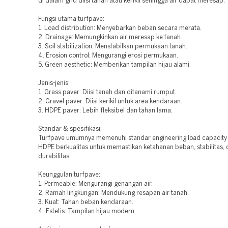
di dalam grid diisi tanah atau kerikil sehingga air dapat meresap.
Fungsi utama turfpave:
1. Load distribution: Menyebarkan beban secara merata.
2. Drainage: Memungkinkan air meresap ke tanah.
3. Soil stabilization: Menstabilkan permukaan tanah.
4. Erosion control: Mengurangi erosi permukaan.
5. Green aesthetic: Memberikan tampilan hijau alami.
Jenis-jenis:
1. Grass paver: Diisi tanah dan ditanami rumput.
2. Gravel paver: Diisi kerikil untuk area kendaraan.
3. HDPE paver: Lebih fleksibel dan tahan lama.
Standar & spesifikasi:
Turfpave umumnya memenuhi standar engineering load capacity 
HDPE berkualitas untuk memastikan ketahanan beban, stabilitas,
durabilitas.
Keunggulan turfpave:
1. Permeable: Mengurangi genangan air.
2. Ramah lingkungan: Mendukung resapan air tanah.
3. Kuat: Tahan beban kendaraan.
4. Estetis: Tampilan hijau modern.