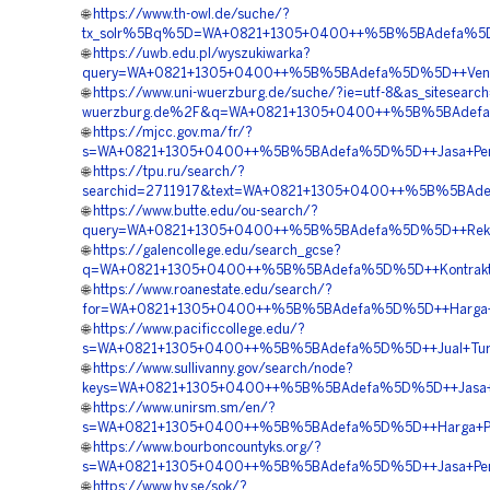
🌐
https://www.th-owl.de/suche/?
tx_solr%5Bq%5D=WA+0821+1305+0400++%5B%5BAdefa%5D%5D
🌐
https://uwb.edu.pl/wyszukiwarka?
query=WA+0821+1305+0400++%5B%5BAdefa%5D%5D++Vendor+T
🌐
https://www.uni-wuerzburg.de/suche/?ie=utf-8&as_sitesearc
wuerzburg.de%2F&q=WA+0821+1305+0400++%5B%5BAdefa%5D
🌐
https://mjcc.gov.ma/fr/?
s=WA+0821+1305+0400++%5B%5BAdefa%5D%5D++Jasa+Pemasa
🌐
https://tpu.ru/search/?
searchid=2711917&text=WA+0821+1305+0400++%5B%5BAdefa
🌐
https://www.butte.edu/ou-search/?
query=WA+0821+1305+0400++%5B%5BAdefa%5D%5D++Rekanan
🌐
https://galencollege.edu/search_gcse?
q=WA+0821+1305+0400++%5B%5BAdefa%5D%5D++Kontraktor+Pa
🌐
https://www.roanestate.edu/search/?
for=WA+0821+1305+0400++%5B%5BAdefa%5D%5D++Harga+Pasan
🌐
https://www.pacificcollege.edu/?
s=WA+0821+1305+0400++%5B%5BAdefa%5D%5D++Jual+Turfpa
🌐
https://www.sullivanny.gov/search/node?
keys=WA+0821+1305+0400++%5B%5BAdefa%5D%5D++Jasa+Pem
🌐
https://www.unirsm.sm/en/?
s=WA+0821+1305+0400++%5B%5BAdefa%5D%5D++Harga+Pemas
🌐
https://www.bourboncountyks.org/?
s=WA+0821+1305+0400++%5B%5BAdefa%5D%5D++Jasa+Pemasa
🌐
https://www.hv.se/sok/?