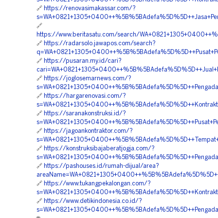
🔗
https://renovasimakassar.com/?
s=WA+0821+1305+0400++%5B%5BAdefa%5D%5D++Jasa+Pengada
🔗
https://www.beritasatu.com/search/WA+0821+1305+0400++%
🔗
https://radarsolo.jawapos.com/search?
q=WA+0821+1305+0400++%5B%5BAdefa%5D%5D++Pusat+Penga
🔗
https://pusaran.my.id/cari?
cari=WA+0821+1305+0400++%5B%5BAdefa%5D%5D++Jual+Perm
🔗
https://joglosemarnews.com/?
s=WA+0821+1305+0400++%5B%5BAdefa%5D%5D++Pengadaan+P
🔗
https://hargarenovasi.com/?
s=WA+0821+1305+0400++%5B%5BAdefa%5D%5D++Kontraktor+P
🔗
https://saranakonstruksi.id/?
s=WA+0821+1305+0400++%5B%5BAdefa%5D%5D++Pusat+Pengad
🔗
https://jagoankontraktor.com/?
s=WA+0821+1305+0400++%5B%5BAdefa%5D%5D++Tempat+Jual
🔗
https://konstruksibajaberatjogja.com/?
s=WA+0821+1305+0400++%5B%5BAdefa%5D%5D++Pengadaan+T
🔗
https://pashouses.id/rumah-dijual/area?
areaName=WA+0821+1305+0400++%5B%5BAdefa%5D%5D++Harg
🔗
https://www.tukangpekalongan.com/?
s=WA+0821+1305+0400++%5B%5BAdefa%5D%5D++Kontraktor+P
🔗
https://www.detikindonesia.co.id/?
s=WA+0821+1305+0400++%5B%5BAdefa%5D%5D++Pengadaan+T