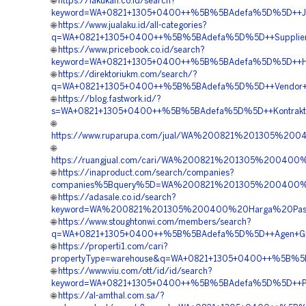
🌐
https://lakukan.co.id/search?
keyword=WA+0821+1305+0400++%5B%5BAdefa%5D%5D++Jasa+
🌐
https://www.jualaku.id/all-categories?
q=WA+0821+1305+0400++%5B%5BAdefa%5D%5D++Supplier+Gra
🌐
https://www.pricebook.co.id/search?
keyword=WA+0821+1305+0400++%5B%5BAdefa%5D%5D++Harga
🌐
https://direktoriukm.com/search/?
q=WA+0821+1305+0400++%5B%5BAdefa%5D%5D++Vendor+Jual+
🌐
https://blog.fastwork.id/?
s=WA+0821+1305+0400++%5B%5BAdefa%5D%5D++Kontraktor+P
🌐
https://www.ruparupa.com/jual/WA%200821%201305%20
🌐
https://ruangjual.com/cari/WA%200821%201305%200400
🌐
https://inaproduct.com/search/companies?
companies%5Bquery%5D=WA%200821%201305%200400%20A
🌐
https://adasale.co.id/search?
keyword=WA%200821%201305%200400%20Harga%20Pasang
🌐
https://www.stoughtonwi.com/members/search?
q=WA+0821+1305+0400++%5B%5BAdefa%5D%5D++Agen+Grass+
🌐
https://properti1.com/cari?
propertyType=warehouse&q=WA+0821+1305+0400++%5B%5BAd
🌐
https://www.viu.com/ott/id/id/search?
keyword=WA+0821+1305+0400++%5B%5BAdefa%5D%5D++Pusat+
🌐
https://al-amthal.com.sa/?