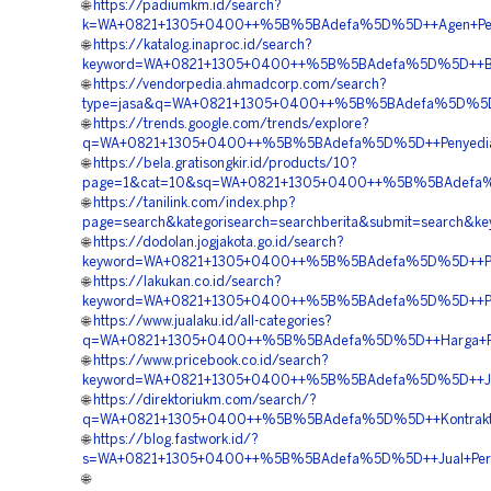
🌐
https://padiumkm.id/search?
k=WA+0821+1305+0400++%5B%5BAdefa%5D%5D++Agen+Penjual
🌐
https://katalog.inaproc.id/search?
keyword=WA+0821+1305+0400++%5B%5BAdefa%5D%5D++Biaya
🌐
https://vendorpedia.ahmadcorp.com/search?
type=jasa&q=WA+0821+1305+0400++%5B%5BAdefa%5D%5D++Ve
🌐
https://trends.google.com/trends/explore?
q=WA+0821+1305+0400++%5B%5BAdefa%5D%5D++Penyedia+Tu
🌐
https://bela.gratisongkir.id/products/10?
page=1&cat=10&sq=WA+0821+1305+0400++%5B%5BAdefa%5D%
🌐
https://tanilink.com/index.php?
page=search&kategorisearch=searchberita&submit=search
🌐
https://dodolan.jogjakota.go.id/search?
keyword=WA+0821+1305+0400++%5B%5BAdefa%5D%5D++Pusat+
🌐
https://lakukan.co.id/search?
keyword=WA+0821+1305+0400++%5B%5BAdefa%5D%5D++Pusat+
🌐
https://www.jualaku.id/all-categories?
q=WA+0821+1305+0400++%5B%5BAdefa%5D%5D++Harga+Pasang
🌐
https://www.pricebook.co.id/search?
keyword=WA+0821+1305+0400++%5B%5BAdefa%5D%5D++Jual+P
🌐
https://direktoriukm.com/search/?
q=WA+0821+1305+0400++%5B%5BAdefa%5D%5D++Kontraktor+P
🌐
https://blog.fastwork.id/?
s=WA+0821+1305+0400++%5B%5BAdefa%5D%5D++Jual+Permeab
🌐