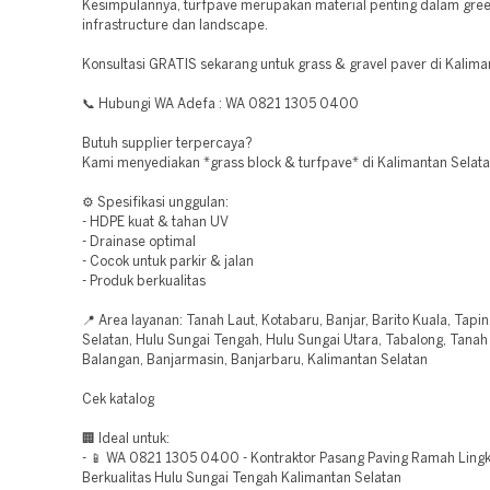
Kesimpulannya, turfpave merupakan material penting dalam gre
infrastructure dan landscape.
Konsultasi GRATIS sekarang untuk grass & gravel paver di Kalima
📞 Hubungi WA Adefa : WA 0821 1305 0400
Butuh supplier terpercaya?
Kami menyediakan *grass block & turfpave* di Kalimantan Selata
⚙️ Spesifikasi unggulan:
- HDPE kuat & tahan UV
- Drainase optimal
- Cocok untuk parkir & jalan
- Produk berkualitas
📍 Area layanan: Tanah Laut, Kotabaru, Banjar, Barito Kuala, Tapin
Selatan, Hulu Sungai Tengah, Hulu Sungai Utara, Tabalong, Tana
Balangan, Banjarmasin, Banjarbaru, Kalimantan Selatan
Cek katalog
🏢 Ideal untuk:
- 📱 WA 0821 1305 0400 - Kontraktor Pasang Paving Ramah Ling
Berkualitas Hulu Sungai Tengah Kalimantan Selatan