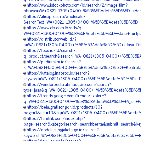
🌐
https://www.istockphoto.com/id/search/2/image-film?
phrase=WA+0821+1305+0400+%5B%5BAdefa%5D%5D++Harga+P
🌐
https://aliexpress.ru/wholesale?
SearchText=WA+0821+1305+0400+%5B%5BAdefa%5D%5D++Vend
🌐
https://www.olx.com.lb/ads/q-
WA+0821+1305+0400+%5B%5BAdefa%5D%5D++Jasa+Turfpave+
🌐
https://distributor.web.id/?
s=WA+0821+1305+0400++%5B%5BAdefa%5D%5D++Jasa+Pemasa
🌐
https://toco.id/id/search?
q=product/search&search=WA+0821+1305+0400++%5B%5BAde
🌐
https://padiumkm.id/search?
k=WA+0821+1305+0400++%5B%5BAdefa%5D%5D++Kontraktor+P
🌐
https://katalog.inaproc.id/search?
keyword=WA+0821+1305+0400++%5B%5BAdefa%5D%5D++Penjua
🌐
https://vendorpedia.ahmadcorp.com/search?
type=jasa&q=WA+0821+1305+0400++%5B%5BAdefa%5D%5D++Ag
🌐
https://trends.google.com/trends/explore?
q=WA+0821+1305+0400++%5B%5BAdefa%5D%5D++Agen+Penjual
🌐
https://bela.gratisongkir.id/products/10?
page=1&cat=10&sq=WA+0821+1305+0400++%5B%5BAdefa%5D%
🌐
https://tanilink.com/index.php?
page=search&kategorisearch=searchberita&submit=search
🌐
https://dodolan.jogjakota.go.id/search?
keyword=WA+0821+1305+0400++%5B%5BAdefa%5D%5D++Biaya