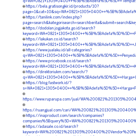
q=WA+0821+1305+0400++%5B%5BAdefa%5D%5D++Tempat+Jual
🌐
https://bela.gratisongkir.id/products/10?
page=1&cat=10&sq=WA+0821+1305+0400++%5B%5BAdefa%5D%5
🌐
https://tanilink.com/index.php?
page=search&kategorisearch=searchberita&submit=search
🌐
https://dodolan.jogjakota.go.id/search?
keyword=WA+0821+1305+0400++%5B%5BAdefa%5D%5D++Pusat
🌐
https://lakukan.co.id/search?
keyword=WA+0821+1305+0400++%5B%5BAdefa%5D%5D++Jasa+M
🌐
https://www.jualaku.id/all-categories?
q=WA+0821+1305+0400++%5B%5BAdefa%5D%5D++Penyedia+Gra
🌐
https://www.pricebook.co.id/search?
keyword=WA+0821+1305+0400++%5B%5BAdefa%5D%5D++Kontra
🌐
https://direktoriukm.com/search/?
q=WA+0821+1305+0400++%5B%5BAdefa%5D%5D++Harga+Grass
🌐
https://blog.fastwork.id/?
s=WA+0821+1305+0400++%5B%5BAdefa%5D%5D++Harga+Penga
🌐
https://www.ruparupa.com/jual/WA%200821%201305%200
🌐
https://ruangjual.com/cari/WA%200821%201305%200400%
🌐
https://inaproduct.com/search/companies?
companies%5Bquery%5D=WA%200821%201305%200400%20J
🌐
https://adasale.co.id/search?
keyword=WA%200821%201305%200400%20Vendor%20Peng