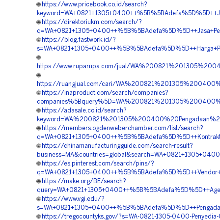
🌐
https://www.pricebook.co.id/search?
keyword=WA+0821+1305+0400++%5B%5BAdefa%5D%5D++Jasa+P
🌐
https://direktoriukm.com/search/?
q=WA+0821+1305+0400++%5B%5BAdefa%5D%5D++Jasa+Pengada
🌐
https://blog.fastwork.id/?
s=WA+0821+1305+0400++%5B%5BAdefa%5D%5D++Harga+Pengad
🌐
https://www.ruparupa.com/jual/WA%200821%201305%200
🌐
https://ruangjual.com/cari/WA%200821%201305%200400
🌐
https://inaproduct.com/search/companies?
companies%5Bquery%5D=WA%200821%201305%200400%20P
🌐
https://adasale.co.id/search?
keyword=WA%200821%201305%200400%20Pengadaan%20Gr
🌐
https://members.ogdenweberchamber.com/list/search?
q=WA+0821+1305+0400++%5B%5BAdefa%5D%5D++Kontraktor+P
🌐
https://chinamanufacturingguide.com/search-result?
business=MA&countries=global&search=WA+0821+1305+0400
🌐
https://es.pinterest.com/search/pins/?
q=WA+0821+1305+0400++%5B%5BAdefa%5D%5D++Vendor+Grave
🌐
https://make.org/BE/search?
query=WA+0821+1305+0400++%5B%5BAdefa%5D%5D++Agen+Penju
🌐
https://www.vgi.edu/?
s=WA+0821+1305+0400++%5B%5BAdefa%5D%5D++Pengadaan+Ma
🌐
https://tregocountyks.gov/?s=WA-0821-1305-0400-Penyedia-G