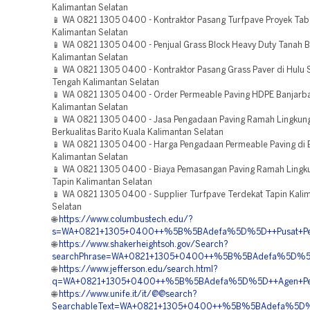
Kalimantan Selatan
📱 WA 0821 1305 0400 - Kontraktor Pasang Turfpave Proyek Tab
Kalimantan Selatan
📱 WA 0821 1305 0400 - Penjual Grass Block Heavy Duty Tanah
Kalimantan Selatan
📱 WA 0821 1305 0400 - Kontraktor Pasang Grass Paver di Hulu 
Tengah Kalimantan Selatan
📱 WA 0821 1305 0400 - Order Permeable Paving HDPE Banjarb
Kalimantan Selatan
📱 WA 0821 1305 0400 - Jasa Pengadaan Paving Ramah Lingkun
Berkualitas Barito Kuala Kalimantan Selatan
📱 WA 0821 1305 0400 - Harga Pengadaan Permeable Paving di 
Kalimantan Selatan
📱 WA 0821 1305 0400 - Biaya Pemasangan Paving Ramah Ling
Tapin Kalimantan Selatan
📱 WA 0821 1305 0400 - Supplier Turfpave Terdekat Tapin Kali
Selatan
🌐
https://www.columbustech.edu/?
s=WA+0821+1305+0400++%5B%5BAdefa%5D%5D++Pusat+Pengad
🌐
https://www.shakerheightsoh.gov/Search?
searchPhrase=WA+0821+1305+0400++%5B%5BAdefa%5D%5D++B
🌐
https://www.jefferson.edu/search.html?
q=WA+0821+1305+0400++%5B%5BAdefa%5D%5D++Agen+Penjual
🌐
https://www.unife.it/it/@@search?
SearchableText=WA+0821+1305+0400++%5B%5BAdefa%5D%5D+