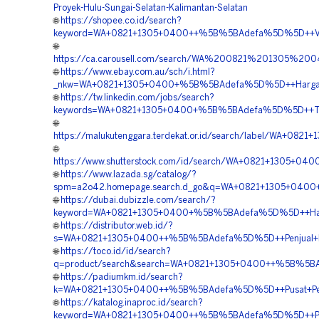
Proyek-Hulu-Sungai-Selatan-Kalimantan-Selatan
🌐
https://shopee.co.id/search?
keyword=WA+0821+1305+0400++%5B%5BAdefa%5D%5D++Vendor+
🌐
https://ca.carousell.com/search/WA%200821%201305%2
🌐
https://www.ebay.com.au/sch/i.html?
_nkw=WA+0821+1305+0400+%5B%5BAdefa%5D%5D++Harga+Pe
🌐
https://tw.linkedin.com/jobs/search?
keywords=WA+0821+1305+0400+%5B%5BAdefa%5D%5D++Tempat
🌐
https://malukutenggara.terdekat.or.id/search/label/WA+0
🌐
https://www.shutterstock.com/id/search/WA+0821+1305+04
🌐
https://www.lazada.sg/catalog/?
spm=a2o42.homepage.search.d_go&q=WA+0821+1305+0400+
🌐
https://dubai.dubizzle.com/search/?
keyword=WA+0821+1305+0400+%5B%5BAdefa%5D%5D++Harga+
🌐
https://distributor.web.id/?
s=WA+0821+1305+0400++%5B%5BAdefa%5D%5D++Penjual+Per
🌐
https://toco.id/id/search?
q=product/search&search=WA+0821+1305+0400++%5B%5BAde
🌐
https://padiumkm.id/search?
k=WA+0821+1305+0400++%5B%5BAdefa%5D%5D++Pusat+Permea
🌐
https://katalog.inaproc.id/search?
keyword=WA+0821+1305+0400++%5B%5BAdefa%5D%5D++Pembo