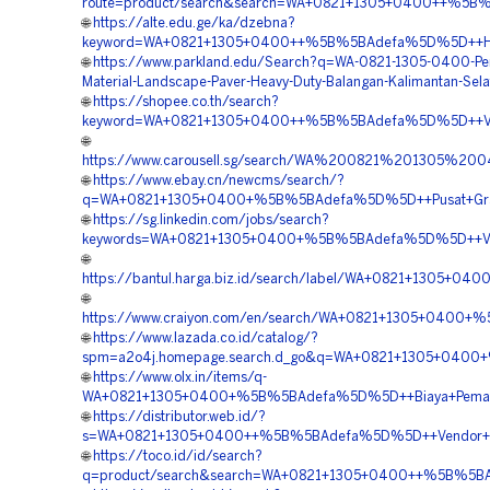
route=product/search&search=WA+0821+1305+0400++%5B%5
🌐
https://alte.edu.ge/ka/dzebna?
keyword=WA+0821+1305+0400++%5B%5BAdefa%5D%5D++Harga
🌐
https://www.parkland.edu/Search?q=WA-0821-1305-0400-Pe
Material-Landscape-Paver-Heavy-Duty-Balangan-Kalimantan-Sela
🌐
https://shopee.co.th/search?
keyword=WA+0821+1305+0400++%5B%5BAdefa%5D%5D++Vendo
🌐
https://www.carousell.sg/search/WA%200821%201305%2
🌐
https://www.ebay.cn/newcms/search/?
q=WA+0821+1305+0400+%5B%5BAdefa%5D%5D++Pusat+Grass+
🌐
https://sg.linkedin.com/jobs/search?
keywords=WA+0821+1305+0400+%5B%5BAdefa%5D%5D++Vendo
🌐
https://bantul.harga.biz.id/search/label/WA+0821+1305+0
🌐
https://www.craiyon.com/en/search/WA+0821+1305+0400+%
🌐
https://www.lazada.co.id/catalog/?
spm=a2o4j.homepage.search.d_go&q=WA+0821+1305+0400+%
🌐
https://www.olx.in/items/q-
WA+0821+1305+0400+%5B%5BAdefa%5D%5D++Biaya+Pemasang
🌐
https://distributor.web.id/?
s=WA+0821+1305+0400++%5B%5BAdefa%5D%5D++Vendor+Jual
🌐
https://toco.id/id/search?
q=product/search&search=WA+0821+1305+0400++%5B%5BAdef