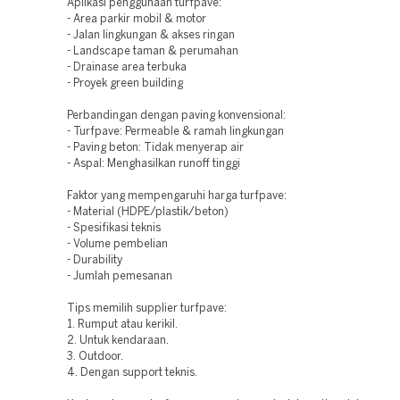
Aplikasi penggunaan turfpave:
- Area parkir mobil & motor
- Jalan lingkungan & akses ringan
- Landscape taman & perumahan
- Drainase area terbuka
- Proyek green building
Perbandingan dengan paving konvensional:
- Turfpave: Permeable & ramah lingkungan
- Paving beton: Tidak menyerap air
- Aspal: Menghasilkan runoff tinggi
Faktor yang mempengaruhi harga turfpave:
- Material (HDPE/plastik/beton)
- Spesifikasi teknis
- Volume pembelian
- Durability
- Jumlah pemesanan
Tips memilih supplier turfpave:
1. Rumput atau kerikil.
2. Untuk kendaraan.
3. Outdoor.
4. Dengan support teknis.