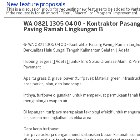
New feature proposals
This is a discussion group for requesting new features to be added to Vanta
if the request is for an import "Filter", "Macro", or "Program" improvement.
WA 0821 1305 0400 - Kontraktor Pasan
Paving Ramah Lingkungan B
💎 WA 0821 1305 0400 - Kontraktor Pasang Paving Ramah Lingk
Berkualitas Hulu Sungai Tengah Kalimantan Selatan | Adefa
Hubungi segera [[Adefa]] untuk Info Solusi Drainase Alami & Pe
Pavement
Apa itu grass & gravel paver (turfpave): Material green infrastruc
area parkir, jalan, dan landscape.
Intinya, turfpave digunakan untuk memperkuat permukaan tanah 
menghalangi resapan air.
Di lapangan, turfpave merupakan teknologi efektif untuk mengur
air, karena meningkatkan estetika area.
Cara kerja turfpave:
Turfpave bekerja dengan mendistribusikan beban ke tanah, seme