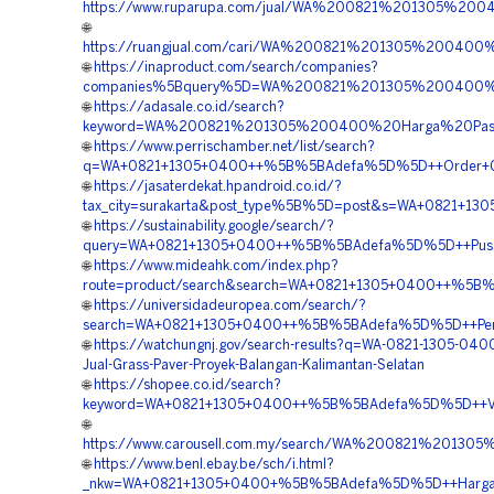
https://www.ruparupa.com/jual/WA%200821%201305%20
🌐
https://ruangjual.com/cari/WA%200821%201305%200400
🌐
https://inaproduct.com/search/companies?
companies%5Bquery%5D=WA%200821%201305%200400%20T
🌐
https://adasale.co.id/search?
keyword=WA%200821%201305%200400%20Harga%20Pasang
🌐
https://www.perrischamber.net/list/search?
q=WA+0821+1305+0400++%5B%5BAdefa%5D%5D++Order+Grass
🌐
https://jasaterdekat.hpandroid.co.id/?
tax_city=surakarta&post_type%5B%5D=post&s=WA+0821+130
🌐
https://sustainability.google/search/?
query=WA+0821+1305+0400++%5B%5BAdefa%5D%5D++Pusat+Pen
🌐
https://www.mideahk.com/index.php?
route=product/search&search=WA+0821+1305+0400++%5B%5B
🌐
https://universidadeuropea.com/search/?
search=WA+0821+1305+0400++%5B%5BAdefa%5D%5D++Pembor
🌐
https://watchungnj.gov/search-results?q=WA-0821-1305-040
Jual-Grass-Paver-Proyek-Balangan-Kalimantan-Selatan
🌐
https://shopee.co.id/search?
keyword=WA+0821+1305+0400++%5B%5BAdefa%5D%5D++Vendor
🌐
https://www.carousell.com.my/search/WA%200821%20130
🌐
https://www.benl.ebay.be/sch/i.html?
_nkw=WA+0821+1305+0400+%5B%5BAdefa%5D%5D++Harga+Perm