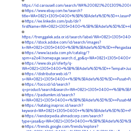
🌐
https://id.carousell.com/search/WA%200821%201305%2
🌐
https://www.ebay.com.tw/search?
title=WA+0821+1305+0400+%5B%5BAdefa%5D%5D++Jasa+Peng
🌐
https://ee.linkedin.com/pub/dir?
firstName=WA+0821+1305+0400+%5B%5BAdefa%5D%5D++Biaya
🌐
https://trenggalek.ada.or.id/search/label/WA+0821+1305
🌐
https://stock.adobe.com/id/search/images?
k=WA+0821+1305+0400+%5B%5BAdefa%5D%5D++Pengadaan+Pa
🌐
https://www.lazada.com.ph/catalog/?
spm=a2o4l.homepage.search.d_go&q=WA+0821+1305+0400+%
🌐
https://www.olx.pl/oferty/q-
WA+0821+1305+0400+%5B%5BAdefa%5D%5D++Tempat+Jual+Gr
🌐
https://distributor.web.id/?
s=WA+0821+1305+0400++%5B%5BAdefa%5D%5D++Pusat+Pavin
🌐
https://toco.id/id/search?
q=product/search&search=WA+0821+1305+0400++%5B%5BAde
🌐
https://padiumkm.id/search?
k=WA+0821+1305+0400++%5B%5BAdefa%5D%5D++Pusat+Materi
🌐
https://katalog.inaproc.id/search?
keyword=WA+0821+1305+0400++%5B%5BAdefa%5D%5D++Pusat+
🌐
https://vendorpedia.ahmadcorp.com/search?
type=jasa&q=WA+0821+1305+0400++%5B%5BAdefa%5D%5D++Pu
🌐
https://trends.google.com/trends/explore?