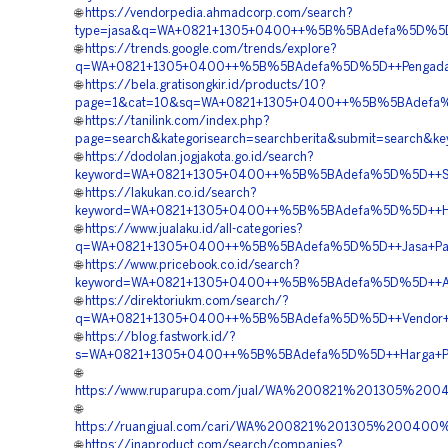
🌐
https://vendorpedia.ahmadcorp.com/search?
type=jasa&q=WA+0821+1305+0400++%5B%5BAdefa%5D%5D++Ja
🌐
https://trends.google.com/trends/explore?
q=WA+0821+1305+0400++%5B%5BAdefa%5D%5D++Pengadaan+Ma
🌐
https://bela.gratisongkir.id/products/10?
page=1&cat=10&sq=WA+0821+1305+0400++%5B%5BAdefa%5D%5
🌐
https://tanilink.com/index.php?
page=search&kategorisearch=searchberita&submit=search
🌐
https://dodolan.jogjakota.go.id/search?
keyword=WA+0821+1305+0400++%5B%5BAdefa%5D%5D++Suppli
🌐
https://lakukan.co.id/search?
keyword=WA+0821+1305+0400++%5B%5BAdefa%5D%5D++Harga
🌐
https://www.jualaku.id/all-categories?
q=WA+0821+1305+0400++%5B%5BAdefa%5D%5D++Jasa+Pasang+
🌐
https://www.pricebook.co.id/search?
keyword=WA+0821+1305+0400++%5B%5BAdefa%5D%5D++Agen+
🌐
https://direktoriukm.com/search/?
q=WA+0821+1305+0400++%5B%5BAdefa%5D%5D++Vendor+Peng
🌐
https://blog.fastwork.id/?
s=WA+0821+1305+0400++%5B%5BAdefa%5D%5D++Harga+Penga
🌐
https://www.ruparupa.com/jual/WA%200821%201305%20
🌐
https://ruangjual.com/cari/WA%200821%201305%20040
🌐
https://inaproduct.com/search/companies?