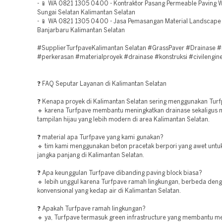
- 📱 WA 0821 1305 0400 - Kontraktor Pasang Permeable Paving W
Sungai Selatan Kalimantan Selatan
- 📱 WA 0821 1305 0400 - Jasa Pemasangan Material Landscape
Banjarbaru Kalimantan Selatan
#SupplierTurfpaveKalimantan Selatan #GrassPaver #Drainase #
#perkerasan #materialproyek #drainase #konstruksi #civilengin
❓ FAQ Seputar Layanan di Kalimantan Selatan
❓ Kenapa proyek di Kalimantan Selatan sering menggunakan Tur
🔹 karena Turfpave membantu meningkatkan drainase sekaligus
tampilan hijau yang lebih modern di area Kalimantan Selatan.
❓ material apa Turfpave yang kami gunakan?
🔹 tim kami menggunakan beton pracetak berpori yang awet unt
jangka panjang di Kalimantan Selatan.
❓ Apa keunggulan Turfpave dibanding paving block biasa?
🔹 lebih unggul karena Turfpave ramah lingkungan, berbeda den
konvensional yang kedap air di Kalimantan Selatan.
❓ Apakah Turfpave ramah lingkungan?
🔹 ya, Turfpave termasuk green infrastructure yang membantu m