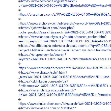
🌐
https://www.corsicana.org/list/search?
q=WA+0821+1305+0400++%5B%5BAdefa%5D%5D++Pusat+Grass
🌐
https://en.softonic.com/s/WA+0821+1305+0400++%5B%5BAd
🌐
https://www.catchplay.com/id/search/keyword/WA+0821+1
🌐
https://johnwhitaker.com/index.php?
route=product/search&search=WA+0821+1305+0400++%5B%5
🌐
https://www.lanecountyks.org/module/search_content.htm?
search_keyword=WA+0821+1305+0400++%5B%5BAdefa%5D%5D+
🌐
https://seattlecentral.edu/search-seattle-central?q=WA-0821
Penyedia-Material-Landscape-Paver-Terpercaya-Tapin-Kalimanta
🌐
https://shopee.com.br/search?
keyword=WA+0821+1305+0400++%5B%5BAdefa%5D%5D++Jasa+M
🌐
https://www.carousell.ph/search/WA%200821%201305%
🌐
https://www.ebay.pl/sch/i.html?
_nkw=WA+0821+1305+0400+%5B%5BAdefa%5D%5D++Jasa+Grass
🌐
https://gf.linkedin.com/pub/dir?
firstName=WA+0821+1305+0400+%5B%5BAdefa%5D%5D++Order
🌐
https://karangtinggi.ada.or.id/search?
q=WA+0821+1305+0400+%5B%5BAdefa%5D%5D++Pemborong+Gra
🌐
https://www.shutterstock.com/id/search/WA+0821+1305+04
🌐
https://www.lazada.com.ph/catalog/?