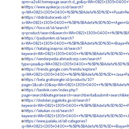
spm=a2o4l.homepage.search.d_go&q=WA+0821+1305+0400+%
🌐
https://www.ayokerja.co.id/search?
q=WA+0821+1305+0400+%5B%5BAdefa%5D%5D++Pusat+Permeab
🌐
https://distributor.web.id/?
s=WA+0821+1305+0400++%5B%5BAdefa%5D%5D++Agen+Grass+B
🌐
https://toco.id/id/search?
q=product/search&search=WA+0821+1305+0400++%5B%5BAdef
🌐
https://padiumkm.id/search?
k=WA+0821+1305+0400++%5B%5BAdefa%5D%5D++Biaya+Pengada
🌐
https://katalog.inaproc.id/search?
keyword=WA+0821+1305+0400++%5B%5BAdefa%5D%5D++Vendor+
🌐
https://vendorpedia.ahmadcorp.com/search?
type=jasa&q=WA+0821+1305+0400++%5B%5BAdefa%5D%5D++Bi
🌐
https://trends.google.com/trends/explore?
q=WA+0821+1305+0400++%5B%5BAdefa%5D%5D++Jasa+Pasang+
🌐
https://bela.gratisongkir.id/products/10?
page=1&cat=10&sq=WA+0821+1305+0400++%5B%5BAdefa%5D%
🌐
https://tanilink.com/index.php?
page=search&kategorisearch=searchberita&submit=search&
🌐
https://dodolan.jogjakota.go.id/search?
keyword=WA+0821+1305+0400++%5B%5BAdefa%5D%5D++Pusat+G
🌐
https://lakukan.co.id/search?
keyword=WA+0821+1305+0400++%5B%5BAdefa%5D%5D++Jasa+P
🌐
https://www.jualaku.id/all-categories?
q=WA+0821+1305+0400++%5B%5BAdefa%5D%5D++Biaya+Pengad