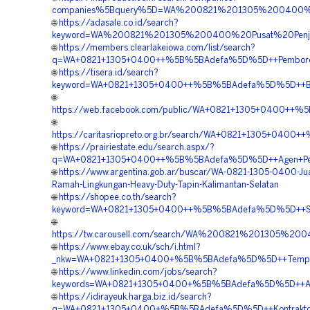
companies%5Bquery%5D=WA%200821%201305%200400%20
🌐
https://adasale.co.id/search?
keyword=WA%200821%201305%200400%20Pusat%20Penju
🌐
https://members.clearlakeiowa.com/list/search?
q=WA+0821+1305+0400++%5B%5BAdefa%5D%5D++Pemborong+Gr
🌐
https://tisera.id/search?
keyword=WA+0821+1305+0400++%5B%5BAdefa%5D%5D++Biaya+
🌐
https://web.facebook.com/public/WA+0821+1305+0400++%5
🌐
https://caritasriopreto.org.br/search/WA+0821+1305+040
🌐
https://prairiestate.edu/search.aspx/?
q=WA+0821+1305+0400++%5B%5BAdefa%5D%5D++Agen+Penjual
🌐
https://www.argentina.gob.ar/buscar/WA-0821-1305-0400-Jua
Ramah-Lingkungan-Heavy-Duty-Tapin-Kalimantan-Selatan
🌐
https://shopee.co.th/search?
keyword=WA+0821+1305+0400++%5B%5BAdefa%5D%5D++Suppl
🌐
https://tw.carousell.com/search/WA%200821%201305%
🌐
https://www.ebay.co.uk/sch/i.html?
_nkw=WA+0821+1305+0400+%5B%5BAdefa%5D%5D++Tempat+Jua
🌐
https://www.linkedin.com/jobs/search?
keywords=WA+0821+1305+0400+%5B%5BAdefa%5D%5D++Agen+
🌐
https://idirayeuk.harga.biz.id/search?
q=WA+0821+1305+0400+%5B%5BAdefa%5D%5D++Kontraktor+Pa