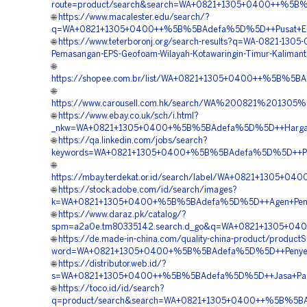
route=product/search&search=WA+0821+1305+0400++%5B%
🌐
https://www.macalester.edu/search/?
q=WA+0821+1305+0400++%5B%5BAdefa%5D%5D++Pusat+EPS+G
🌐
https://www.teterboronj.org/search-results?q=WA-0821-1305
Pemasangan-EPS-Geofoam-Wilayah-Kotawaringin-Timur-Kaliman
🌐
https://shopee.com.br/list/WA+0821+1305+0400++%5B%5BA
🌐
https://www.carousell.com.hk/search/WA%200821%2013
🌐
https://www.ebay.co.uk/sch/i.html?
_nkw=WA+0821+1305+0400+%5B%5BAdefa%5D%5D++Harga+Geo
🌐
https://qa.linkedin.com/jobs/search?
keywords=WA+0821+1305+0400+%5B%5BAdefa%5D%5D++Penj
🌐
https://mbay.terdekat.or.id/search/label/WA+0821+1305
🌐
https://stock.adobe.com/id/search/images?
k=WA+0821+1305+0400+%5B%5BAdefa%5D%5D++Agen+Penjua
🌐
https://www.daraz.pk/catalog/?
spm=a2a0e.tm80335142.search.d_go&q=WA+0821+1305+04
🌐
https://de.made-in-china.com/quality-china-product/product
word=WA+0821+1305+0400+%5B%5BAdefa%5D%5D++Penyedia+
🌐
https://distributor.web.id/?
s=WA+0821+1305+0400++%5B%5BAdefa%5D%5D++Jasa+Pasang+
🌐
https://toco.id/id/search?
q=product/search&search=WA+0821+1305+0400++%5B%5BAd