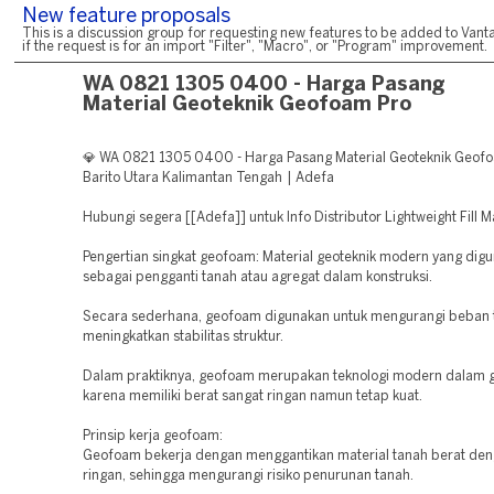
New feature proposals
This is a discussion group for requesting new features to be added to Vanta
if the request is for an import "Filter", "Macro", or "Program" improvement.
WA 0821 1305 0400 - Harga Pasang
Material Geoteknik Geofoam Pro
💎 WA 0821 1305 0400 - Harga Pasang Material Geoteknik Geof
Barito Utara Kalimantan Tengah | Adefa
Hubungi segera [[Adefa]] untuk Info Distributor Lightweight Fill M
Pengertian singkat geofoam: Material geoteknik modern yang dig
sebagai pengganti tanah atau agregat dalam konstruksi.
Secara sederhana, geofoam digunakan untuk mengurangi beban 
meningkatkan stabilitas struktur.
Dalam praktiknya, geofoam merupakan teknologi modern dalam g
karena memiliki berat sangat ringan namun tetap kuat.
Prinsip kerja geofoam:
Geofoam bekerja dengan menggantikan material tanah berat den
ringan, sehingga mengurangi risiko penurunan tanah.