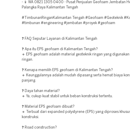
- 📱 WA 0821 1305 0400 - Pusat Penjualan Geofoam Jembatan H
Palangka Raya Kalimantan Tengah
#TimbunanRinganKalimantan Tengah #Geofoam #Geoteknik #Ko
#timbunan #engineering #jembatan #proyek #geofoam
❓ FAQ Seputar Layanan di Kalimantan Tengah
❓ Apa itu EPS geofoam di Kalimantan Tengah?
🔹 EPS geofoam adalah material geoteknik ringan yang digunakan
ringan.
❓ Kenapa memilih EPS geofoam di Kalimantan Tengah?
🔹 Keunggulannya adalah mudah dipasang serta hemat biaya kons
panjang.
❓ Daya tahan material?
🔹 Ya, cukup kuat stabil untuk beban konstruksi tertentu.
❓ Material EPS geofoam dibuat?
🔹 Terbuat dari expanded polystyrene (EPS) yang diproses khusu
konstruksi.
❓ Road construction?