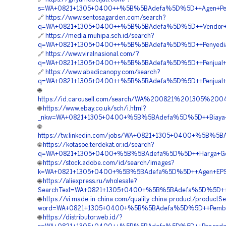
s=WA+0821+1305+0400++%5B%5BAdefa%5D%5D++Agen+Penjua
🔗
https://www.sentosagarden.com/search?
q=WA+0821+1305+0400++%5B%5BAdefa%5D%5D++Vendor+Geo
🔗
https://media.muhipa.sch.id/search?
q=WA+0821+1305+0400++%5B%5BAdefa%5D%5D++Penyedia+Ge
🔗
https://www.viralnasional.com/?
q=WA+0821+1305+0400++%5B%5BAdefa%5D%5D++Penjual+Mate
🔗
https://www.abadicanopy.com/search?
q=WA+0821+1305+0400++%5B%5BAdefa%5D%5D++Penjual+Geof
🌐
https://id.carousell.com/search/WA%200821%201305%
🌐
https://www.ebay.co.uk/sch/i.html?
_nkw=WA+0821+1305+0400+%5B%5BAdefa%5D%5D++Biaya+Pe
🌐
https://tw.linkedin.com/jobs/WA+0821+1305+0400+%5B%5B
🌐
https://kotasoe.terdekat.or.id/search?
q=WA+0821+1305+0400+%5B%5BAdefa%5D%5D++Harga+Geof
🌐
https://stock.adobe.com/id/search/images?
k=WA+0821+1305+0400+%5B%5BAdefa%5D%5D++Agen+EPS+Ge
🌐
https://aliexpress.ru/wholesale?
SearchText=WA+0821+1305+0400+%5B%5BAdefa%5D%5D++Pus
🌐
https://vi.made-in-china.com/quality-china-product/productS
word=WA+0821+1305+0400+%5B%5BAdefa%5D%5D++Pemborong+
🌐
https://distributor.web.id/?