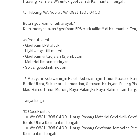
Hubungi kami via WA untuk geofoam di Kalimantan Tengah.
📞 Hubungi WA Adefa : WA 0821 1305 0400
Butuh geofoam untuk proyek?
Kami menyediakan *geofoam EPS berkualitas* di Kalimantan Ten
🧱 Produk kami:
- Geofoam EPS block
- Lightweight fill material
- Geofoam untuk jalan & jembatan
- Material timbunan ringan
- Solusi geoteknik modern
📍 Melayani: Kotawaringin Barat, Kotawaringin Timur, Kapuas, Bari
Barito Utara, Sukamara, Lamandau, Seruyan, Katingan, Pulang Pi
Mas, Barito Timur, Murung Raya, Palangka Raya, Kalimantan Teng
Tanya harga
🏗️ Cocok untuk:
- 📱 WA 0821 1305 0400 - Harga Pasang Material Geoteknik Geo
Barito Utara Kalimantan Tengah
- 📱 WA 0821 1305 0400 - Harga Pasang Geofoam Jembatan Pro
Kalimantan Tengah