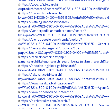
s=WA+0821+1305+0400++%5B%5BAdefa%5D%5D++Pengadaan+G
🌐
https://toco.id/id/search?
q=product/search&search=WA+0821+1305+0400++%5B%5BA
🌐
https://padiumkm.id/search?
k=WA+0821+1305+0400++%5B%5BAdefa%5D%5D++Kontraktor+
🌐
https://katalog.inaproc.id/search?
keyword=WA+0821+1305+0400++%5B%5BAdefa%5D%5D++Orde
🌐
https://vendorpedia.ahmadcorp.com/search?
type=jasa&q=WA+0821+1305+0400++%5B%5BAdefa%5D%5D++
🌐
https://trends.google.com/trends/explore?
q=WA+0821+1305+0400++%5B%5BAdefa%5D%5D++Order+Geof
🌐
https://bela.gratisongkir.id/products/10?
page=1&cat=10&sq=WA+0821+1305+0400++%5B%5BAdefa%5D
🌐
https://tanilink.com/index.php?
page=search&kategorisearch=searchberita&submit=searc
🌐
https://dodolan.jogjakota.go.id/search?
keyword=WA+0821+1305+0400++%5B%5BAdefa%5D%5D++Jasa+
🌐
https://lakukan.co.id/search?
keyword=WA+0821+1305+0400++%5B%5BAdefa%5D%5D++Penjua
🌐
https://www.jualaku.id/all-categories?
q=WA+0821+1305+0400++%5B%5BAdefa%5D%5D++Agen+Geofoa
🌐
https://www.pricebook.co.id/search?
keyword=WA+0821+1305+0400++%5B%5BAdefa%5D%5D++Penye
🌐
https://direktoriukm.com/search/?
q=WA+0821+1305+0400++%5B%5BAdefa%5D%5D++Rekanan+Ge