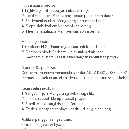
Fungsi utama geofoam:
1. Lightweight fill: Sebagai timbunan ringan.
2. Load reduction: Mengurangi beban pada tanah dasar.
3. Settlement control: Mengurangi penurunan tanah.
4. Slope stabilization: Menstabilkan lereng.
5. Thermal insulation: Memberikan isolasi termal.
Macam geofoam:
1. Geofoam EPS: Umum digunakan untuk konstruksi.
2. Geofoam block: Berbentuk blok untuk timbunan.
3. Geofoam custom: Disesuaikan dengan kebutuhan proyek.
Standar & spesifikasi:
Geofoam umumnya memenuhi standar ASTM D6817, ISO, dan SNI
memastikan kekuatan tekan, densitas, dan performa sesuai kebut
Keunggulan geofoam:
1. Sangat ringan: Mengurangi beban signifikan.
2. Instalasi cepat: Mempercepat proyek.
3. Stabil: Mengurangi risiko deformasi.
4. Efisien: Menghemat biaya konstruksi jangka panjang.
Aplikasi penggunaan geofoam:
- Timbunan jalan & flyover