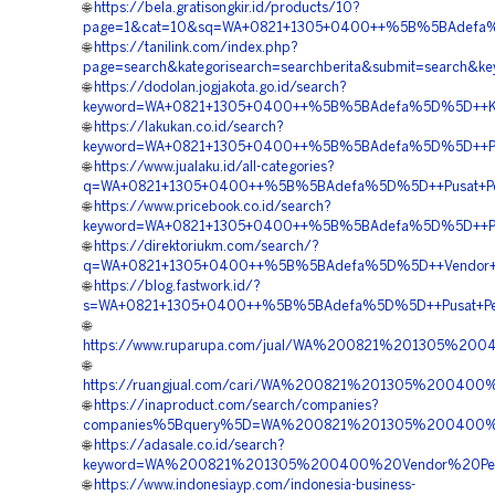
🌐
https://bela.gratisongkir.id/products/10?
page=1&cat=10&sq=WA+0821+1305+0400++%5B%5BAdefa%5D
🌐
https://tanilink.com/index.php?
page=search&kategorisearch=searchberita&submit=search
🌐
https://dodolan.jogjakota.go.id/search?
keyword=WA+0821+1305+0400++%5B%5BAdefa%5D%5D++Kontra
🌐
https://lakukan.co.id/search?
keyword=WA+0821+1305+0400++%5B%5BAdefa%5D%5D++Penga
🌐
https://www.jualaku.id/all-categories?
q=WA+0821+1305+0400++%5B%5BAdefa%5D%5D++Pusat+Penga
🌐
https://www.pricebook.co.id/search?
keyword=WA+0821+1305+0400++%5B%5BAdefa%5D%5D++Pusat+
🌐
https://direktoriukm.com/search/?
q=WA+0821+1305+0400++%5B%5BAdefa%5D%5D++Vendor+EP
🌐
https://blog.fastwork.id/?
s=WA+0821+1305+0400++%5B%5BAdefa%5D%5D++Pusat+Peng
🌐
https://www.ruparupa.com/jual/WA%200821%201305%20
🌐
https://ruangjual.com/cari/WA%200821%201305%2004
🌐
https://inaproduct.com/search/companies?
companies%5Bquery%5D=WA%200821%201305%200400%20P
🌐
https://adasale.co.id/search?
keyword=WA%200821%201305%200400%20Vendor%20Pen
🌐
https://www.indonesiayp.com/indonesia-business-