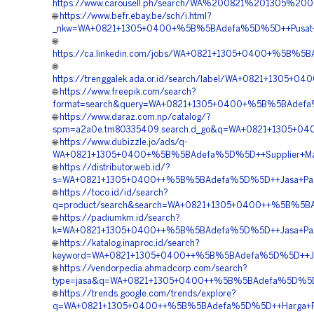
https://www.carousell.ph/search/WA%200821%201305%2
🌐
https://www.befr.ebay.be/sch/i.html?
_nkw=WA+0821+1305+0400+%5B%5BAdefa%5D%5D++Pusat+Geof
🌐
https://ca.linkedin.com/jobs/WA+0821+1305+0400+%5B%5
🌐
https://trenggalek.ada.or.id/search/label/WA+0821+1305
🌐
https://www.freepik.com/search?
format=search&query=WA+0821+1305+0400+%5B%5BAdefa%
🌐
https://www.daraz.com.np/catalog/?
spm=a2a0e.tm80335409.search.d_go&q=WA+0821+1305+04
🌐
https://www.dubizzle.jo/ads/q-
WA+0821+1305+0400+%5B%5BAdefa%5D%5D++Supplier+Mater
🌐
https://distributor.web.id/?
s=WA+0821+1305+0400++%5B%5BAdefa%5D%5D++Jasa+Pasa
🌐
https://toco.id/id/search?
q=product/search&search=WA+0821+1305+0400++%5B%5BAd
🌐
https://padiumkm.id/search?
k=WA+0821+1305+0400++%5B%5BAdefa%5D%5D++Jasa+Pasan
🌐
https://katalog.inaproc.id/search?
keyword=WA+0821+1305+0400++%5B%5BAdefa%5D%5D++Jasa
🌐
https://vendorpedia.ahmadcorp.com/search?
type=jasa&q=WA+0821+1305+0400++%5B%5BAdefa%5D%5D++
🌐
https://trends.google.com/trends/explore?
q=WA+0821+1305+0400++%5B%5BAdefa%5D%5D++Harga+Pasa