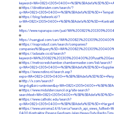
keyword=WA+0821+1305+0400++%5B%5BAdefa%5D%5D++Agen
🌐
https://direktoriukm.com/search/?
q=WA+0821+1305+0400++%5B%5BAdefa%5D%5D++Tempat+Jual
🌐
https://blog.fastwork.id/?
s=WA+0821+1305+0400++%5B%5BAdefa%5D%5D++Kontraktor+
🌐
https://www.ruparupa.com/jual/WA%200821%201305%200
🌐
https://ruangjual.com/cari/WA%200821%201305%20040
🌐
https://inaproduct.com/search/companies?
companies%5Bquery%5D=WA%200821%201305%200400%20
🌐
https://adasale.co.id/search?
keyword=WA%200821%201305%200400%20Pusat%20Geofo
🌐
https://metrocrestchamber.chambermaster.com/list/search?
q=WA+0821+1305+0400++%5B%5BAdefa%5D%5D++Supplier+EP
🌐
https://www.notino.nl/search.asp?
exps=WA+0821+1305+0400++%5B%5BAdefa%5D%5D++Penyedi
🌐
http://x.com/search?
lang=bg&src=unknown&q=WA+0821+1305+0400++%5B%5BAdef
🌐
https://www.midulstercouncil.org/site-search?
searchtext=WA+0821+1305+0400++%5B%5BAdefa%5D%5D++Pus
🌐
https://www.catholic.edu/search?
q=WA+0821+1305+0400++%5B%5BAdefa%5D%5D++Harga+Pema
🌐
https://www.uniroma1.it/it/cerca?search_api_views_fulltext=
0400-Kontraktor-Pasang-Geofoam-Jalan-Heavy-Duty-Barito-Timu