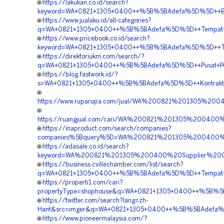
🌐
https://lakukan.co.id/search?
keyword=WA+0821+1305+0400++%5B%5BAdefa%5D%5D++Biaya
🌐
https://www.jualaku.id/all-categories?
q=WA+0821+1305+0400++%5B%5BAdefa%5D%5D++Tempat+Jua
🌐
https://www.pricebook.co.id/search?
keyword=WA+0821+1305+0400++%5B%5BAdefa%5D%5D++Tempat+
🌐
https://direktoriukm.com/search/?
q=WA+0821+1305+0400++%5B%5BAdefa%5D%5D++Pusat+Penga
🌐
https://blog.fastwork.id/?
s=WA+0821+1305+0400++%5B%5BAdefa%5D%5D++Kontraktor+P
🌐
https://www.ruparupa.com/jual/WA%200821%201305%20
🌐
https://ruangjual.com/cari/WA%200821%201305%20040
🌐
https://inaproduct.com/search/companies?
companies%5Bquery%5D=WA%200821%201305%200400%20
🌐
https://adasale.co.id/search?
keyword=WA%200821%201305%200400%20Supplier%20Ge
🌐
https://business.cvillechamber.com/list/search?
q=WA+0821+1305+0400++%5B%5BAdefa%5D%5D++Tempat+Jual+
🌐
https://properti1.com/cari?
propertyType=shophouse&q=WA+0821+1305+0400++%5B%5BA
🌐
https://twitter.com/search?lang=zh-
Hant&src=imger&q=WA+0821+1305+0400++%5B%5BAdefa%5D%
🌐
https://www.pioneermalaysia.com/?