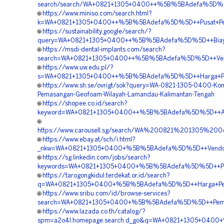
search/search/WA+0821+1305+0400++%5B%5BAdefa%5D%5D+
🌐
https://www.miniso.com/search.html?
k=WA+0821+1305+0400++%5B%5BAdefa%5D%5D++Pusat+Penj
🌐
https://sustainability.google/search/?
query=WA+0821+1305+0400++%5B%5BAdefa%5D%5D++Biaya+P
🌐
https://msdi-dental-implants.com/search?
search=WA+0821+1305+0400++%5B%5BAdefa%5D%5D++Vendor
🌐
https://www.uw.edu.pl/?
s=WA+0821+1305+0400++%5B%5BAdefa%5D%5D++Harga+Pema
🌐
https://www.sh.se/ovrigt/sok?query=WA-0821-1305-0400-Kont
Pemasangan-Geofoam-Wilayah-Lamandau-Kalimantan-Tengah
🌐
https://shopee.co.id/search?
keyword=WA+0821+1305+0400++%5B%5BAdefa%5D%5D++Agen
🌐
https://www.carousell.sg/search/WA%200821%201305%
🌐
https://www.ebay.at/sch/i.html?
_nkw=WA+0821+1305+0400+%5B%5BAdefa%5D%5D++Vendor+J
🌐
https://sg.linkedin.com/jobs/search?
keywords=WA+0821+1305+0400+%5B%5BAdefa%5D%5D++Pusat+
🌐
https://tarogongkidul.terdekat.or.id/search?
q=WA+0821+1305+0400+%5B%5BAdefa%5D%5D++Harga+Penga
🌐
https://www.sribu.com/id/browse-services?
search=WA+0821+1305+0400+%5B%5BAdefa%5D%5D++Pemboro
🌐
https://www.lazada.co.th/catalog/?
spm=a2o4l.homepage.search.d_go&q=WA+0821+1305+0400+%