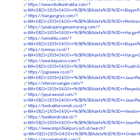
🔗
https://www.mbdkontraktor.com/?
s=WA+0821+1305+0400++%5B%5BAdefa%5D%5D++Biaya+Pasa
🔗
https://bangungriyo.com/?
s=WA+0821+1305+0400++%5B%5BAdefa%5D%5D++Pemborong+G
🔗
https://jasabajaringansemarang.com/?
s=WA+0821+1305+0400++%5B%5BAdefa%5D%5D++Harga+Pas
🔗
https://oomahku.com/?
s=WA+0821+1305+0400++%5B%5BAdefa%5D%5D++Biaya+Penga
🔗
https://pennyu.co.id/?
s=WA+0821+1305+0400++%5B%5BAdefa%5D%5D++Harga+Geof
🔗
https://www.kayuarus.com/?
s=WA+0821+1305+0400++%5B%5BAdefa%5D%5D++Pusat+Geofoa
🔗
https://jogosawa.co.id/?
s=WA+0821+1305+0400++%5B%5BAdefa%5D%5D++Jasa+Pengad
🔗
https://interiorruangan.com/?
s=WA+0821+1305+0400++%5B%5BAdefa%5D%5D++Penyedia+Ge
🔗
https://jeparawood.com/?
s=WA+0821+1305+0400++%5B%5BAdefa%5D%5D++Jasa+Pemas
🔗
https://kontraktorrumah.co.id/?
s=WA+0821+1305+0400++%5B%5BAdefa%5D%5D++Vendor+Pe
🔗
https://bestkonstruksi.id/?
s=WA+0821+1305+0400++%5B%5BAdefa%5D%5D++Jasa+Pemasa
🔗
https://www.smpn3kalipuro.sch.id/search?
q=WA+0821+1305+0400++%5B%5BAdefa%5D%5D++Order+EPS
🔗
https://griyamebeljati.com/?