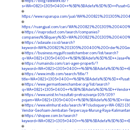
🌐
https://blog.fastwork.id/?
s=WA+0821+1305+0400++%5B%5BAdefa%5D%5D++Pusat+Geo
🌐
https://www.ruparupa.com/jual/WA%200821%201305%200
🌐
https://ruangjual.com/cari/WA%200821%201305%2004
🌐
https://inaproduct.com/search/companies?
companies%5Bquery%5D=WA%200821%201305%200400%2
🌐
https://adasale.co.id/search?
keyword=WA%200821%201305%200400%20Order%20Geof
🌐
https://business.mygulfcoastchamber.com/list/search?
q=WA+0821+1305+0400++%5B%5BAdefa%5D%5D++Jasa+Pemas
🌐
https://rumaindo.com/cari-agen-properti/?
keyword=WA+0821+1305+0400++%5B%5BAdefa%5D%5D++Biay
🌐
https://www.imdb.com/search/title/?
title=WA+0821+1305+0400++%5B%5BAdefa%5D%5D++Pusat+Pe
🌐
https://www.germantownchamber.org/list/search?
q=WA+0821+1305+0400++%5B%5BAdefa%5D%5D++Vendor+Geo
🌐
https://www.unist.hr/rezultati-pretrazivanja-109/109?
pojam=WA+0821+1305+0400++%5B%5BAdefa%5D%5D++Vendor+
🌐
https://www.elmhurst.edu/search/#?cludoquery=WA-0821-1
Vendor-Geofoam-Jembatan-Terpercaya-Murung-Raya-Kalimanta
🌐
https://shopee.com.br/search?
keyword=WA+0821+1305+0400++%5B%5BAdefa%5D%5D++Biaya
🌐