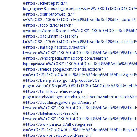
🌐
https://lokercepat.id/?
tax_region=&spesialis_pekerjaan=&s=WA+0821+1305+0400
🌐
https://distributor.web.id/?
s=WA+0821+1305+0400++%5B%5BAdefa%5D%5D++Jasa+Pasang+
🌐
https://toco.id/id/search?
q=product/search&search=WA+0821+1305+0400++%5B%5BAd
🌐
https://padiumkm.id/search?
k=WA+0821+1305+0400++%5B%5BAdefa%5D%5D++Pusat+Penga
🌐
https://katalog.inaproc.id/search?
keyword=WA+0821+1305+0400++%5B%5BAdefa%5D%5D++Vendo
🌐
https://vendorpedia.ahmadcorp.com/search?
type=jasa&q=WA+0821+1305+0400++%5B%5BAdefa%5D%5D++Su
🌐
https://trends.google.com/trends/explore?
q=WA+0821+1305+0400++%5B%5BAdefa%5D%5D++Agen+Penjua
🌐
https://bela.gratisongkir.id/products/10?
page=1&cat=10&sq=WA+0821+1305+0400++%5B%5BAdefa%5D%5
🌐
https://tanilink.com/index.php?
page=search&kategorisearch=searchberita&submit=search&
🌐
https://dodolan.jogjakota.go.id/search?
keyword=WA+0821+1305+0400++%5B%5BAdefa%5D%5D++Harg
🌐
https://lakukan.co.id/search?
keyword=WA+0821+1305+0400++%5B%5BAdefa%5D%5D++Pemb
🌐
https://www.jualaku.id/all-categories?
q=WA+0821+1305+0400++%5B%5BAdefa%5D%5D++Biaya+Pasa
🌐
https://www.pricebook.co.id/search?