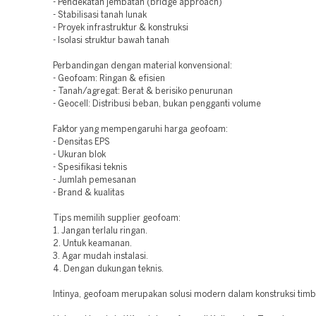
- Pendekatan jembatan (bridge approach)
- Stabilisasi tanah lunak
- Proyek infrastruktur & konstruksi
- Isolasi struktur bawah tanah
Perbandingan dengan material konvensional:
- Geofoam: Ringan & efisien
- Tanah/agregat: Berat & berisiko penurunan
- Geocell: Distribusi beban, bukan pengganti volume
Faktor yang mempengaruhi harga geofoam:
- Densitas EPS
- Ukuran blok
- Spesifikasi teknis
- Jumlah pemesanan
- Brand & kualitas
Tips memilih supplier geofoam:
1. Jangan terlalu ringan.
2. Untuk keamanan.
3. Agar mudah instalasi.
4. Dengan dukungan teknis.
Intinya, geofoam merupakan solusi modern dalam konstruksi timb