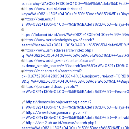
ousearchq=WA+0821+1305+0400++%5B%5BAdefa%5D%5D++Pe
🌐
https://www.truni.sk/search/node?
keys=WA+0821+1305+0400++%5B%5BAdefa%5D%5D++Biaya+Pe
🌐
https://ben.edu/?
s=WA+0821+1305+0400++%5B%5BAdefa%5D%5D++Biaya+Pemasa
🌐
https://tokoabi.biz.id/cari/WA+0821+1305+0400++%5B%5BA
🌐
https://www.berkeleyheights.gov/Search?
searchPhrase=WA+0821+1305+0400++%5B%5BAdefa%5D%5D+
🌐
https://www.usm.edu/search/index.php?
q=WA+0821+1305+0400++%5B%5BAdefa%5D%5D++Pusat+Geofo
🌐
https://www.pdul.gov.mz/content/search?
ezdemo_simple_search%5BsearchText%5D=WA+0821+1305+
🌐
https://mchenry.edu/search.html?
cx=016752084428099486344%3Auepjspwcuru&cof=FORID%
8&q=WA+0821+1305+0400++%5B%5BAdefa%5D%5D++Biaya+Pa
🌐
https://pantawid.dswd.gov.ph/?
s=WA+0821+1305+0400++%5B%5BAdefa%5D%5D++Pesan+Geof
🔗
https://konstruksibajaberatjogja.com/?
s=WA+0821+1305+0400++%5B%5BAdefa%5D%5D++Biaya+Pemasa
🔗
https://www.tukangsemarang.com/?
s=WA+0821+1305+0400++%5B%5BAdefa%5D%5D++Kontraktor+P
🔗
https://vlm2.ub.ac.id/course/search.php?
search=WA+0821+1305+0400++%5B%5BAdefa%5D%5D++Biaya+