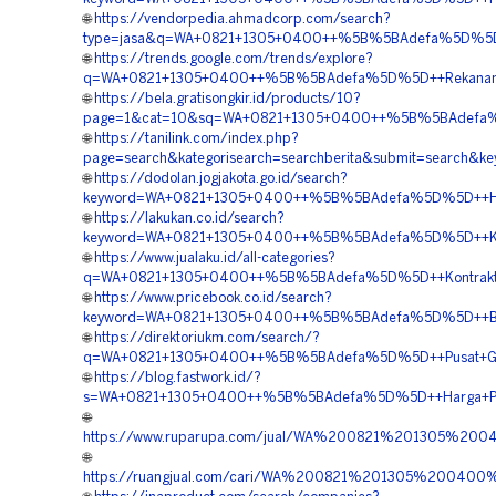
🌐
https://vendorpedia.ahmadcorp.com/search?
type=jasa&q=WA+0821+1305+0400++%5B%5BAdefa%5D%5D++
🌐
https://trends.google.com/trends/explore?
q=WA+0821+1305+0400++%5B%5BAdefa%5D%5D++Rekanan+G
🌐
https://bela.gratisongkir.id/products/10?
page=1&cat=10&sq=WA+0821+1305+0400++%5B%5BAdefa%5
🌐
https://tanilink.com/index.php?
page=search&kategorisearch=searchberita&submit=searc
🌐
https://dodolan.jogjakota.go.id/search?
keyword=WA+0821+1305+0400++%5B%5BAdefa%5D%5D++Harga
🌐
https://lakukan.co.id/search?
keyword=WA+0821+1305+0400++%5B%5BAdefa%5D%5D++Kont
🌐
https://www.jualaku.id/all-categories?
q=WA+0821+1305+0400++%5B%5BAdefa%5D%5D++Kontraktor
🌐
https://www.pricebook.co.id/search?
keyword=WA+0821+1305+0400++%5B%5BAdefa%5D%5D++Biaya+
🌐
https://direktoriukm.com/search/?
q=WA+0821+1305+0400++%5B%5BAdefa%5D%5D++Pusat+Geofo
🌐
https://blog.fastwork.id/?
s=WA+0821+1305+0400++%5B%5BAdefa%5D%5D++Harga+Pema
🌐
https://www.ruparupa.com/jual/WA%200821%201305%20
🌐
https://ruangjual.com/cari/WA%200821%201305%2004