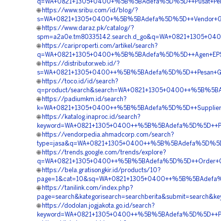
q=WA+0821+1305+0400+%5B%5BAdefa%5D%5D++Pusat+Pengada
🌐
https://www.sribu.com/id/blog/?
s=WA+0821+1305+0400+%5B%5BAdefa%5D%5D++Vendor+Geofo
🌐
https://www.daraz.pk/catalog/?
spm=a2a0e.tm80335142.search.d_go&q=WA+0821+1305+040
🌐
https://cariproperti.com/artikel/search?
q=WA+0821+1305+0400+%5B%5BAdefa%5D%5D++Agen+EPS+Ge
🌐
https://distributor.web.id/?
s=WA+0821+1305+0400++%5B%5BAdefa%5D%5D++Pesan+Geofo
🌐
https://toco.id/id/search?
q=product/search&search=WA+0821+1305+0400++%5B%5BAd
🌐
https://padiumkm.id/search?
k=WA+0821+1305+0400++%5B%5BAdefa%5D%5D++Supplier+Ge
🌐
https://katalog.inaproc.id/search?
keyword=WA+0821+1305+0400++%5B%5BAdefa%5D%5D++Pusat+
🌐
https://vendorpedia.ahmadcorp.com/search?
type=jasa&q=WA+0821+1305+0400++%5B%5BAdefa%5D%5D++P
🌐
https://trends.google.com/trends/explore?
q=WA+0821+1305+0400++%5B%5BAdefa%5D%5D++Order+Geof
🌐
https://bela.gratisongkir.id/products/10?
page=1&cat=10&sq=WA+0821+1305+0400++%5B%5BAdefa%5D%
🌐
https://tanilink.com/index.php?
page=search&kategorisearch=searchberita&submit=searc
🌐
https://dodolan.jogjakota.go.id/search?
keyword=WA+0821+1305+0400++%5B%5BAdefa%5D%5D++Pusat