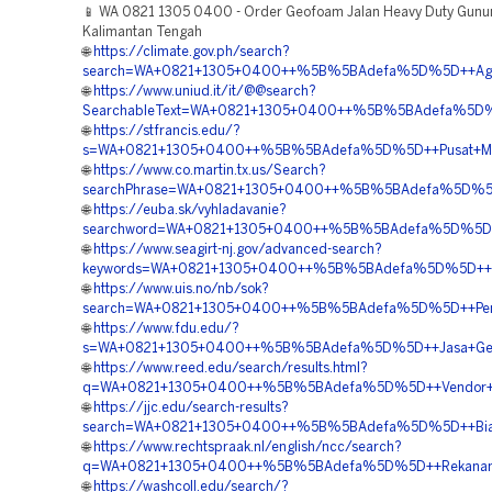
📱 WA 0821 1305 0400 - Order Geofoam Jalan Heavy Duty Gunu
Kalimantan Tengah
🌐
https://climate.gov.ph/search?
search=WA+0821+1305+0400++%5B%5BAdefa%5D%5D++Agen+P
🌐
https://www.uniud.it/it/@@search?
SearchableText=WA+0821+1305+0400++%5B%5BAdefa%5D%5D
🌐
https://stfrancis.edu/?
s=WA+0821+1305+0400++%5B%5BAdefa%5D%5D++Pusat+Materi
🌐
https://www.co.martin.tx.us/Search?
searchPhrase=WA+0821+1305+0400++%5B%5BAdefa%5D%5D++Ko
🌐
https://euba.sk/vyhladavanie?
searchword=WA+0821+1305+0400++%5B%5BAdefa%5D%5D++Ha
🌐
https://www.seagirt-nj.gov/advanced-search?
keywords=WA+0821+1305+0400++%5B%5BAdefa%5D%5D++Rekan
🌐
https://www.uis.no/nb/sok?
search=WA+0821+1305+0400++%5B%5BAdefa%5D%5D++Pembo
🌐
https://www.fdu.edu/?
s=WA+0821+1305+0400++%5B%5BAdefa%5D%5D++Jasa+Geof
🌐
https://www.reed.edu/search/results.html?
q=WA+0821+1305+0400++%5B%5BAdefa%5D%5D++Vendor+Geo
🌐
https://jjc.edu/search-results?
search=WA+0821+1305+0400++%5B%5BAdefa%5D%5D++Biaya+P
🌐
https://www.rechtspraak.nl/english/ncc/search?
q=WA+0821+1305+0400++%5B%5BAdefa%5D%5D++Rekanan+G
🌐
https://washcoll.edu/search/?