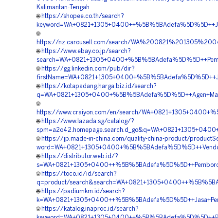
Kalimantan-Tengah
🌐
https://shopee.co.th/search?
keyword=WA+0821+1305+0400++%5B%5BAdefa%5D%5D++Jual+
🌐
https://nz.carousell.com/search/WA%200821%201305%
🌐
https://www.ebay.co.jp/search?
search=WA+0821+1305+0400+%5B%5BAdefa%5D%5D++Pemboro
🌐
https://gg.linkedin.com/pub/dir?
firstName=WA+0821+1305+0400+%5B%5BAdefa%5D%5D++Jas
🌐
https://kotapadang.harga.biz.id/search?
q=WA+0821+1305+0400+%5B%5BAdefa%5D%5D++Agen+Materi
🌐
https://www.craiyon.com/en/search/WA+0821+1305+0400+
🌐
https://www.lazada.sg/catalog/?
spm=a2o42.homepage.search.d_go&q=WA+0821+1305+0400+%
🌐
https://jp.made-in-china.com/quality-china-product/productS
word=WA+0821+1305+0400+%5B%5BAdefa%5D%5D++Vendor+Ju
🌐
https://distributor.web.id/?
s=WA+0821+1305+0400++%5B%5BAdefa%5D%5D++Pemborong+M
🌐
https://toco.id/id/search?
q=product/search&search=WA+0821+1305+0400++%5B%5BAd
🌐
https://padiumkm.id/search?
k=WA+0821+1305+0400++%5B%5BAdefa%5D%5D++Jasa+Pema
🌐
https://katalog.inaproc.id/search?
keyword=WA+0821+1305+0400++%5B%5BAdefa%5D%5D++Peny