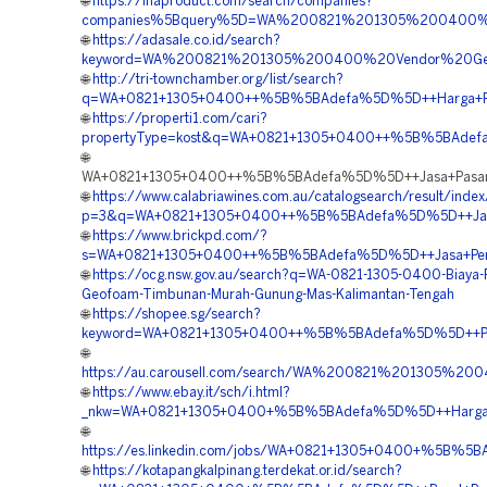
🌐
https://inaproduct.com/search/companies?
companies%5Bquery%5D=WA%200821%201305%200400%20
🌐
https://adasale.co.id/search?
keyword=WA%200821%201305%200400%20Vendor%20Geo
🌐
http://tri-townchamber.org/list/search?
q=WA+0821+1305+0400++%5B%5BAdefa%5D%5D++Harga+Pas
🌐
https://properti1.com/cari?
propertyType=kost&q=WA+0821+1305+0400++%5B%5BAdefa%5
🌐
WA+0821+1305+0400++%5B%5BAdefa%5D%5D++Jasa+Pasang+
🌐
https://www.calabriawines.com.au/catalogsearch/result/index
p=3&q=WA+0821+1305+0400++%5B%5BAdefa%5D%5D++Jasa+Pe
🌐
https://www.brickpd.com/?
s=WA+0821+1305+0400++%5B%5BAdefa%5D%5D++Jasa+Pemas
🌐
https://ocg.nsw.gov.au/search?q=WA-0821-1305-0400-Biaya-
Geofoam-Timbunan-Murah-Gunung-Mas-Kalimantan-Tengah
🌐
https://shopee.sg/search?
keyword=WA+0821+1305+0400++%5B%5BAdefa%5D%5D++Pemb
🌐
https://au.carousell.com/search/WA%200821%201305%2
🌐
https://www.ebay.it/sch/i.html?
_nkw=WA+0821+1305+0400+%5B%5BAdefa%5D%5D++Harga+Pem
🌐
https://es.linkedin.com/jobs/WA+0821+1305+0400+%5B%5B
🌐
https://kotapangkalpinang.terdekat.or.id/search?