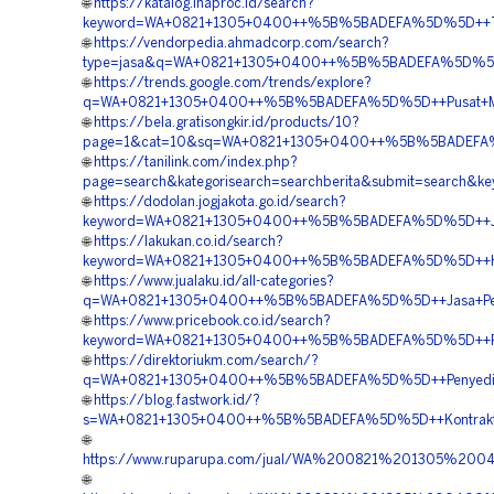
🌐
https://katalog.inaproc.id/search?
keyword=WA+0821+1305+0400++%5B%5BADEFA%5D%5D++Tem
🌐
https://vendorpedia.ahmadcorp.com/search?
type=jasa&q=WA+0821+1305+0400++%5B%5BADEFA%5D%5D+
🌐
https://trends.google.com/trends/explore?
q=WA+0821+1305+0400++%5B%5BADEFA%5D%5D++Pusat+Mate
🌐
https://bela.gratisongkir.id/products/10?
page=1&cat=10&sq=WA+0821+1305+0400++%5B%5BADEFA%5D%
🌐
https://tanilink.com/index.php?
page=search&kategorisearch=searchberita&submit=searc
🌐
https://dodolan.jogjakota.go.id/search?
keyword=WA+0821+1305+0400++%5B%5BADEFA%5D%5D++Jasa+
🌐
https://lakukan.co.id/search?
keyword=WA+0821+1305+0400++%5B%5BADEFA%5D%5D++Har
🌐
https://www.jualaku.id/all-categories?
q=WA+0821+1305+0400++%5B%5BADEFA%5D%5D++Jasa+Pema
🌐
https://www.pricebook.co.id/search?
keyword=WA+0821+1305+0400++%5B%5BADEFA%5D%5D++Pus
🌐
https://direktoriukm.com/search/?
q=WA+0821+1305+0400++%5B%5BADEFA%5D%5D++Penyedia+
🌐
https://blog.fastwork.id/?
s=WA+0821+1305+0400++%5B%5BADEFA%5D%5D++Kontraktor
🌐
https://www.ruparupa.com/jual/WA%200821%201305%2
🌐