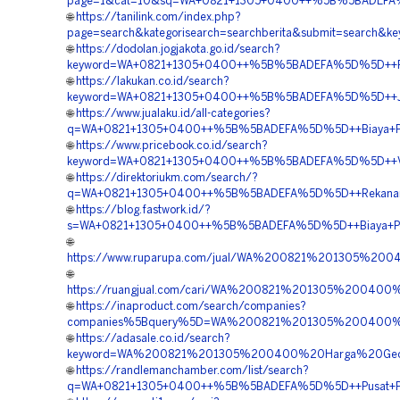
page=1&cat=10&sq=WA+0821+1305+0400++%5B%5BADEFA%5D
🌐
https://tanilink.com/index.php?
page=search&kategorisearch=searchberita&submit=sear
🌐
https://dodolan.jogjakota.go.id/search?
keyword=WA+0821+1305+0400++%5B%5BADEFA%5D%5D++Re
🌐
https://lakukan.co.id/search?
keyword=WA+0821+1305+0400++%5B%5BADEFA%5D%5D++Jasa
🌐
https://www.jualaku.id/all-categories?
q=WA+0821+1305+0400++%5B%5BADEFA%5D%5D++Biaya+Peng
🌐
https://www.pricebook.co.id/search?
keyword=WA+0821+1305+0400++%5B%5BADEFA%5D%5D++Ven
🌐
https://direktoriukm.com/search/?
q=WA+0821+1305+0400++%5B%5BADEFA%5D%5D++Rekanan
🌐
https://blog.fastwork.id/?
s=WA+0821+1305+0400++%5B%5BADEFA%5D%5D++Biaya+Pem
🌐
https://www.ruparupa.com/jual/WA%200821%201305%2
🌐
https://ruangjual.com/cari/WA%200821%201305%2004
🌐
https://inaproduct.com/search/companies?
companies%5Bquery%5D=WA%200821%201305%200400%20
🌐
https://adasale.co.id/search?
keyword=WA%200821%201305%200400%20Harga%20Ge
🌐
https://randlemanchamber.com/list/search?
q=WA+0821+1305+0400++%5B%5BADEFA%5D%5D++Pusat+Pe