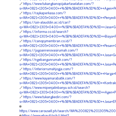
🔗
https://www.tukangkanopijakartaselatan.com/?
s=WA+0821+1305+0400++%5B%5BADEFA%5D%5D++Agen+Penju
🔗
https://raykaperkasa.com/?
s=WA+0821+1305+0400++%5B%5BADEFA%5D%5D++Penyedia+
🔗
https://uin-alauddin.ac.id/cari?
q=WA+0821+1305+0400++%5B%5BADEFA%5D%5D++Jasa+Geof
🔗
https://informa.co.id/search?
q=WA+0821+1305+0400++%5B%5BADEFA%5D%5D++Biaya+Pa
🔗
https://canopymembran.co.id/?
s=WA+0821+1305+0400++%5B%5BADEFA%5D%5D++Pesan+Geof
🔗
https://jagoanrenovasirumah.com/?
s=WA+0821+1305+0400++%5B%5BADEFA%5D%5D++Jasa+Geo
🔗
https://ngebangunrumah.com/?
s=WA+0821+1305+0400++%5B%5BADEFA%5D%5D++Jasa+Pem
🔗
https://interiorrumahjogja.com/?
s=WA+0821+1305+0400++%5B%5BADEFA%5D%5D++Harga+Pasa
🔗
https://www.kayamarabatik.com/?
s=WA+0821+1305+0400++%5B%5BADEFA%5D%5D++Kontraktor+
🔗
https://www.mipenjalinbanyu.sch.id/search?
q=WA+0821+1305+0400++%5B%5BADEFA%5D%5D++Agen+Penju
🔗
https://www.tukangkediri.com/?
s=WA+0821+1305+0400++%5B%5BADEFA%5D%5D++Jasa+EPS
🌐
https://www.carousell.ph/search/WA%200821%201305
🌐
https://www.ebay.it/sch/i.html?