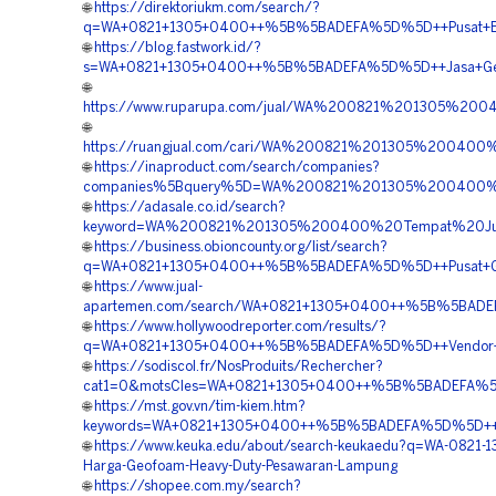
🌐
https://direktoriukm.com/search/?
q=WA+0821+1305+0400++%5B%5BADEFA%5D%5D++Pusat+EP
🌐
https://blog.fastwork.id/?
s=WA+0821+1305+0400++%5B%5BADEFA%5D%5D++Jasa+Geo
🌐
https://www.ruparupa.com/jual/WA%200821%201305%2
🌐
https://ruangjual.com/cari/WA%200821%201305%20040
🌐
https://inaproduct.com/search/companies?
companies%5Bquery%5D=WA%200821%201305%200400%20
🌐
https://adasale.co.id/search?
keyword=WA%200821%201305%200400%20Tempat%20Ju
🌐
https://business.obioncounty.org/list/search?
q=WA+0821+1305+0400++%5B%5BADEFA%5D%5D++Pusat+Geo
🌐
https://www.jual-
apartemen.com/search/WA+0821+1305+0400++%5B%5BADEF
🌐
https://www.hollywoodreporter.com/results/?
q=WA+0821+1305+0400++%5B%5BADEFA%5D%5D++Vendor+Peng
🌐
https://sodiscol.fr/NosProduits/Rechercher?
cat1=0&motsCles=WA+0821+1305+0400++%5B%5BADEFA%5
🌐
https://mst.gov.vn/tim-kiem.htm?
keywords=WA+0821+1305+0400++%5B%5BADEFA%5D%5D++Kont
🌐
https://www.keuka.edu/about/search-keukaedu?q=WA-0821-
Harga-Geofoam-Heavy-Duty-Pesawaran-Lampung
🌐
https://shopee.com.my/search?