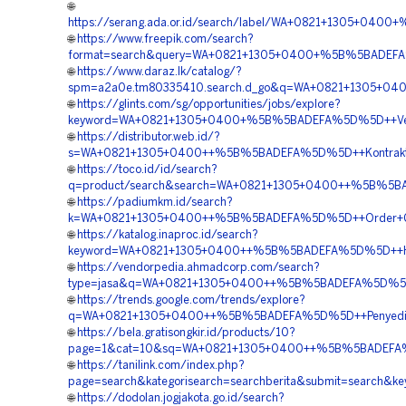
🌐
https://serang.ada.or.id/search/label/WA+0821+1305+04
🌐
https://www.freepik.com/search?
format=search&query=WA+0821+1305+0400+%5B%5BADEFA%
🌐
https://www.daraz.lk/catalog/?
spm=a2a0e.tm80335410.search.d_go&q=WA+0821+1305+04
🌐
https://glints.com/sg/opportunities/jobs/explore?
keyword=WA+0821+1305+0400+%5B%5BADEFA%5D%5D++Vend
🌐
https://distributor.web.id/?
s=WA+0821+1305+0400++%5B%5BADEFA%5D%5D++Kontrakto
🌐
https://toco.id/id/search?
q=product/search&search=WA+0821+1305+0400++%5B%5BA
🌐
https://padiumkm.id/search?
k=WA+0821+1305+0400++%5B%5BADEFA%5D%5D++Order+Ge
🌐
https://katalog.inaproc.id/search?
keyword=WA+0821+1305+0400++%5B%5BADEFA%5D%5D++Ha
🌐
https://vendorpedia.ahmadcorp.com/search?
type=jasa&q=WA+0821+1305+0400++%5B%5BADEFA%5D%5D
🌐
https://trends.google.com/trends/explore?
q=WA+0821+1305+0400++%5B%5BADEFA%5D%5D++Penyedia+
🌐
https://bela.gratisongkir.id/products/10?
page=1&cat=10&sq=WA+0821+1305+0400++%5B%5BADEFA%5
🌐
https://tanilink.com/index.php?
page=search&kategorisearch=searchberita&submit=sear
🌐
https://dodolan.jogjakota.go.id/search?