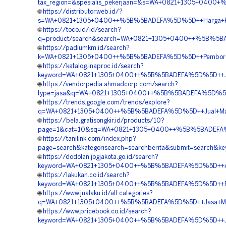
tax_region=&spesialis_pekerjaan=&s=WA+0821+1305+040
🌐
https://distributor.web.id/?
s=WA+0821+1305+0400++%5B%5BADEFA%5D%5D++Harga+Pem
🌐
https://toco.id/id/search?
q=product/search&search=WA+0821+1305+0400++%5B%5BA
🌐
https://padiumkm.id/search?
k=WA+0821+1305+0400++%5B%5BADEFA%5D%5D++Pemborong+
🌐
https://katalog.inaproc.id/search?
keyword=WA+0821+1305+0400++%5B%5BADEFA%5D%5D++Ja
🌐
https://vendorpedia.ahmadcorp.com/search?
type=jasa&q=WA+0821+1305+0400++%5B%5BADEFA%5D%5D++K
🌐
https://trends.google.com/trends/explore?
q=WA+0821+1305+0400++%5B%5BADEFA%5D%5D++Jual+Mater
🌐
https://bela.gratisongkir.id/products/10?
page=1&cat=10&sq=WA+0821+1305+0400++%5B%5BADEFA%5D
🌐
https://tanilink.com/index.php?
page=search&kategorisearch=searchberita&submit=sear
🌐
https://dodolan.jogjakota.go.id/search?
keyword=WA+0821+1305+0400++%5B%5BADEFA%5D%5D++Agen
🌐
https://lakukan.co.id/search?
keyword=WA+0821+1305+0400++%5B%5BADEFA%5D%5D++Pus
🌐
https://www.jualaku.id/all-categories?
q=WA+0821+1305+0400++%5B%5BADEFA%5D%5D++Jasa+Mater
🌐
https://www.pricebook.co.id/search?
keyword=WA+0821+1305+0400++%5B%5BADEFA%5D%5D++Ju