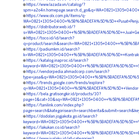
🌐
https://www.lazada.vn/catalog/?
spm=a2o4n.homepage.search.d_go&q=WA+0821+1305+040
🌐
https://www.olx.com.pk/items/q-
WA+0821+1305+0400+%5B%5BADEFA%5D%5D++Pusat+Penjuala
🌐
https://distributor.web.id/?
s=WA+0821+1305+0400++%5B%5BADEFA%5D%5D++Jual+Geof
🌐
https://toco.id/id/search?
q=product/search&search=WA+0821+1305+0400++%5B%5BAD
🌐
https://padiumkm.id/search?
k=WA+0821+1305+0400++%5B%5BADEFA%5D%5D++Kontraktor+
🌐
https://katalog.inaproc.id/search?
keyword=WA+0821+1305+0400++%5B%5BADEFA%5D%5D++Suppl
🌐
https://vendorpedia.ahmadcorp.com/search?
type=jasa&q=WA+0821+1305+0400++%5B%5BADEFA%5D%5D+
🌐
https://trends.google.com/trends/explore?
q=WA+0821+1305+0400++%5B%5BADEFA%5D%5D++Vendor+Pe
🌐
https://bela.gratisongkir.id/products/10?
page=1&cat=10&sq=WA+0821+1305+0400++%5B%5BADEFA%
🌐
https://tanilink.com/index.php?
page=search&kategorisearch=searchberita&submit=sear
🌐
https://dodolan.jogjakota.go.id/search?
keyword=WA+0821+1305+0400++%5B%5BADEFA%5D%5D++Ve
🌐
https://lakukan.co.id/search?
keyword=WA+0821+1305+0400++%5B%5BADEFA%5D%5D++Bia
🌐
https://www.jualaku.id/all-categories?