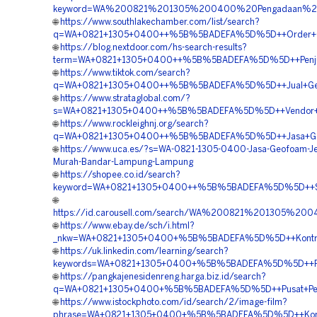
keyword=WA%200821%201305%200400%20Pengadaan%20
🌐
https://www.southlakechamber.com/list/search?
q=WA+0821+1305+0400++%5B%5BADEFA%5D%5D++Order+Geof
🌐
https://blog.nextdoor.com/hs-search-results?
term=WA+0821+1305+0400++%5B%5BADEFA%5D%5D++Penjua
🌐
https://www.tiktok.com/search?
q=WA+0821+1305+0400++%5B%5BADEFA%5D%5D++Jual+Geof
🌐
https://www.strataglobal.com/?
s=WA+0821+1305+0400++%5B%5BADEFA%5D%5D++Vendor+P
🌐
https://www.rockleighnj.org/search?
q=WA+0821+1305+0400++%5B%5BADEFA%5D%5D++Jasa+Geof
🌐
https://www.uca.es/?s=WA-0821-1305-0400-Jasa-Geofoam-J
Murah-Bandar-Lampung-Lampung
🌐
https://shopee.co.id/search?
keyword=WA+0821+1305+0400++%5B%5BADEFA%5D%5D++Sup
🌐
https://id.carousell.com/search/WA%200821%201305%
🌐
https://www.ebay.de/sch/i.html?
_nkw=WA+0821+1305+0400+%5B%5BADEFA%5D%5D++Kontrak
🌐
https://uk.linkedin.com/learning/search?
keywords=WA+0821+1305+0400+%5B%5BADEFA%5D%5D++Penju
🌐
https://pangkajenesidenreng.harga.biz.id/search?
q=WA+0821+1305+0400+%5B%5BADEFA%5D%5D++Pusat+Peng
🌐
https://www.istockphoto.com/id/search/2/image-film?
phrase=WA+0821+1305+0400+%5B%5BADEFA%5D%5D++Kontra