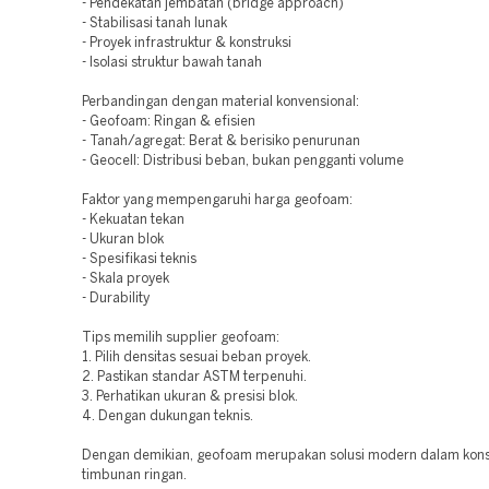
- Pendekatan jembatan (bridge approach)
- Stabilisasi tanah lunak
- Proyek infrastruktur & konstruksi
- Isolasi struktur bawah tanah
Perbandingan dengan material konvensional:
- Geofoam: Ringan & efisien
- Tanah/agregat: Berat & berisiko penurunan
- Geocell: Distribusi beban, bukan pengganti volume
Faktor yang mempengaruhi harga geofoam:
- Kekuatan tekan
- Ukuran blok
- Spesifikasi teknis
- Skala proyek
- Durability
Tips memilih supplier geofoam:
1. Pilih densitas sesuai beban proyek.
2. Pastikan standar ASTM terpenuhi.
3. Perhatikan ukuran & presisi blok.
4. Dengan dukungan teknis.
Dengan demikian, geofoam merupakan solusi modern dalam kons
timbunan ringan.