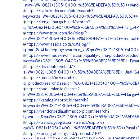
_nkw=WA+0821+1305+0400+%5B%5BADEFA%5D%5D++Vendor+J
🌐
https://sa.linkedin.com/jobs/search?
keywords=WA+0821+1305+0400+%5B%5BADEFA%5D%5D++Har
🌐
https://rengat.harga.biz.id/search?
q=WA+0821+1305+0400+%5B%5BADEFA%5D%5D++Harga+Pas
🌐
https://www.sribu.com/id/blog/?
s=WA+0821+1305+0400+%5B%5BADEFA%5D%5D++Tempat+Jua
🌐
https://www.lazada.co.th/catalog/?
spm=a2o4l.homepage.search.d_go&q=WA+0821+1305+0400+%
🌐
https://www.made-in-china.com/quality-china-product/produc
word=WA+0821+1305+0400+%5B%5BADEFA%5D%5D++Pesan+
🌐
https://distributor.web.id/?
s=WA+0821+1305+0400++%5B%5BADEFA%5D%5D++Jual+Geofo
🌐
https://toco.id/id/search?
q=product/search&search=WA+0821+1305+0400++%5B%5B
🌐
https://padiumkm.id/search?
k=WA+0821+1305+0400++%5B%5BADEFA%5D%5D++Harga+Geof
🌐
https://katalog.inaproc.id/search?
keyword=WA+0821+1305+0400++%5B%5BADEFA%5D%5D++Age
🌐
https://vendorpedia.ahmadcorp.com/search?
type=jasa&q=WA+0821+1305+0400++%5B%5BADEFA%5D%5D++P
🌐
https://trends.google.com/trends/explore?
q=WA+0821+1305+0400++%5B%5BADEFA%5D%5D++Pusat+Pen
🌐
https://bela.gratisongkir.id/products/10?