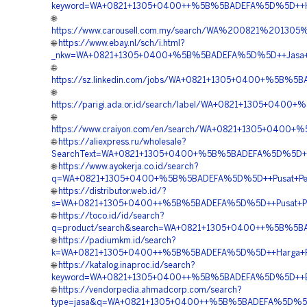
keyword=WA+0821+1305+0400++%5B%5BADEFA%5D%5D++Harg
🌐
https://www.carousell.com.my/search/WA%200821%20
🌐
https://www.ebay.nl/sch/i.html?
_nkw=WA+0821+1305+0400+%5B%5BADEFA%5D%5D++Jasa+E
🌐
https://sz.linkedin.com/jobs/WA+0821+1305+0400+%5B%5B
🌐
https://parigi.ada.or.id/search/label/WA+0821+1305+04
🌐
https://www.craiyon.com/en/search/WA+0821+1305+0400
🌐
https://aliexpress.ru/wholesale?
SearchText=WA+0821+1305+0400+%5B%5BADEFA%5D%5D++Ha
🌐
https://www.ayokerja.co.id/search?
q=WA+0821+1305+0400+%5B%5BADEFA%5D%5D++Pusat+Peng
🌐
https://distributor.web.id/?
s=WA+0821+1305+0400++%5B%5BADEFA%5D%5D++Pusat+Pen
🌐
https://toco.id/id/search?
q=product/search&search=WA+0821+1305+0400++%5B%5BADE
🌐
https://padiumkm.id/search?
k=WA+0821+1305+0400++%5B%5BADEFA%5D%5D++Harga+Penga
🌐
https://katalog.inaproc.id/search?
keyword=WA+0821+1305+0400++%5B%5BADEFA%5D%5D++Bia
🌐
https://vendorpedia.ahmadcorp.com/search?
type=jasa&q=WA+0821+1305+0400++%5B%5BADEFA%5D%5D+