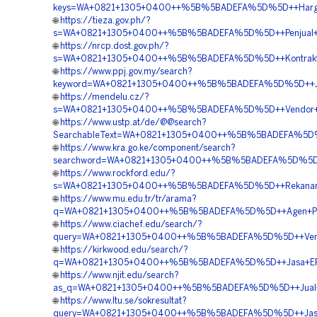
keys=WA+0821+1305+0400++%5B%5BADEFA%5D%5D++Harga+
🌐
https://tieza.gov.ph/?
s=WA+0821+1305+0400++%5B%5BADEFA%5D%5D++Penjual+G
🌐
https://nrcp.dost.gov.ph/?
s=WA+0821+1305+0400++%5B%5BADEFA%5D%5D++Kontrakto
🌐
https://www.ppj.gov.my/search?
keyword=WA+0821+1305+0400++%5B%5BADEFA%5D%5D++Jasa+
🌐
https://mendelu.cz/?
s=WA+0821+1305+0400++%5B%5BADEFA%5D%5D++Vendor+Peng
🌐
https://www.ustp.at/de/@@search?
SearchableText=WA+0821+1305+0400++%5B%5BADEFA%5D%5
🌐
https://www.kra.go.ke/component/search?
searchword=WA+0821+1305+0400++%5B%5BADEFA%5D%5D++
🌐
https://www.rockford.edu/?
s=WA+0821+1305+0400++%5B%5BADEFA%5D%5D++Rekanan+Ge
🌐
https://www.mu.edu.tr/tr/arama?
q=WA+0821+1305+0400++%5B%5BADEFA%5D%5D++Agen+Penj
🌐
https://www.ciachef.edu/search/?
query=WA+0821+1305+0400++%5B%5BADEFA%5D%5D++Vendor+
🌐
https://kirkwood.edu/search/?
q=WA+0821+1305+0400++%5B%5BADEFA%5D%5D++Jasa+EPS+
🌐
https://www.njit.edu/search?
as_q=WA+0821+1305+0400++%5B%5BADEFA%5D%5D++Jual+
🌐
https://www.ltu.se/sokresultat?
query=WA+0821+1305+0400++%5B%5BADEFA%5D%5D++Jasa+