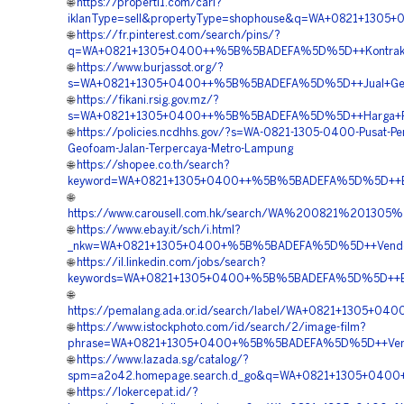
🌐
https://properti1.com/cari?
iklanType=sell&propertyType=shophouse&q=WA+0821+13
🌐
https://fr.pinterest.com/search/pins/?
q=WA+0821+1305+0400++%5B%5BADEFA%5D%5D++Kontraktor+
🌐
https://www.burjassot.org/?
s=WA+0821+1305+0400++%5B%5BADEFA%5D%5D++Jual+Geofoa
🌐
https://fikani.rsig.gov.mz/?
s=WA+0821+1305+0400++%5B%5BADEFA%5D%5D++Harga+Pem
🌐
https://policies.ncdhhs.gov/?s=WA-0821-1305-0400-Pusat-P
Geofoam-Jalan-Terpercaya-Metro-Lampung
🌐
https://shopee.co.th/search?
keyword=WA+0821+1305+0400++%5B%5BADEFA%5D%5D++Bia
🌐
https://www.carousell.com.hk/search/WA%200821%2013
🌐
https://www.ebay.it/sch/i.html?
_nkw=WA+0821+1305+0400+%5B%5BADEFA%5D%5D++Vendor
🌐
https://il.linkedin.com/jobs/search?
keywords=WA+0821+1305+0400+%5B%5BADEFA%5D%5D++Bia
🌐
https://pemalang.ada.or.id/search/label/WA+0821+1305+
🌐
https://www.istockphoto.com/id/search/2/image-film?
phrase=WA+0821+1305+0400+%5B%5BADEFA%5D%5D++Vendor
🌐
https://www.lazada.sg/catalog/?
spm=a2o42.homepage.search.d_go&q=WA+0821+1305+040
🌐
https://lokercepat.id/?