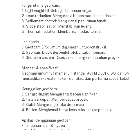
Fungsi utama geofoam:
1. Lightweight fill: Sebagai timbunan ringan.
2. Load reduction: Mengurangi beban pada tanah dasar.
3. Settlement control: Mengurangi penurunan tanah.
4. Slope stabilization: Menstabilkan lereng.
5. Thermal insulation: Memberikan isolasi termal.
Jenis-jenis:
1. Geofoam EPS: Umum digunakan untuk konstruksi.
2. Geofoam block: Berbentuk blok untuk timbunan.
3. Geofoam custom: Disesuaikan dengan kebutuhan proyek.
Standar & spesifikasi:
Geofoam umumnya memenuhi standar ASTM D6817, ISO, dan SNI
memastikan kekuatan tekan, densitas, dan performa sesuai kebut
Keunggulan geofoam:
1. Sangat ringan: Mengurangi beban signifikan.
2. Instalasi cepat: Mempercepat proyek.
3. Stabil: Mengurangi risiko deformasi.
4. Efisien: Menghemat biaya konstruksi jangka panjang.
Aplikasi penggunaan geofoam:
- Timbunan jalan & flyover