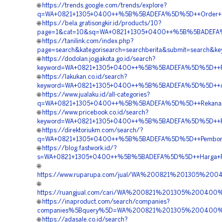
🌐
https://trends.google.com/trends/explore?
q=WA+0821+1305+0400++%5B%5BADEFA%5D%5D++Order+Geof
🌐
https://bela.gratisongkir.id/products/10?
page=1&cat=10&sq=WA+0821+1305+0400++%5B%5BADEFA%5
🌐
https://tanilink.com/index.php?
page=search&kategorisearch=searchberita&submit=sear
🌐
https://dodolan.jogjakota.go.id/search?
keyword=WA+0821+1305+0400++%5B%5BADEFA%5D%5D++Pes
🌐
https://lakukan.co.id/search?
keyword=WA+0821+1305+0400++%5B%5BADEFA%5D%5D++Age
🌐
https://www.jualaku.id/all-categories?
q=WA+0821+1305+0400++%5B%5BADEFA%5D%5D++Rekanan+
🌐
https://www.pricebook.co.id/search?
keyword=WA+0821+1305+0400++%5B%5BADEFA%5D%5D++Pemb
🌐
https://direktoriukm.com/search/?
q=WA+0821+1305+0400++%5B%5BADEFA%5D%5D++Pemboro
🌐
https://blog.fastwork.id/?
s=WA+0821+1305+0400++%5B%5BADEFA%5D%5D++Harga+Pasa
🌐
https://www.ruparupa.com/jual/WA%200821%201305%
🌐
https://ruangjual.com/cari/WA%200821%201305%20040
🌐
https://inaproduct.com/search/companies?
companies%5Bquery%5D=WA%200821%201305%200400%2
🌐
https://adasale.co.id/search?