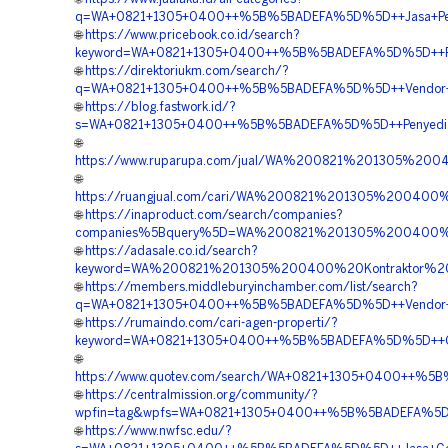
q=WA+0821+1305+0400++%5B%5BADEFA%5D%5D++Jasa+Peng
🌐
https://www.pricebook.co.id/search?
keyword=WA+0821+1305+0400++%5B%5BADEFA%5D%5D++Pe
🌐
https://direktoriukm.com/search/?
q=WA+0821+1305+0400++%5B%5BADEFA%5D%5D++Vendor+Pe
🌐
https://blog.fastwork.id/?
s=WA+0821+1305+0400++%5B%5BADEFA%5D%5D++Penyedia+
🌐
https://www.ruparupa.com/jual/WA%200821%201305%20
🌐
https://ruangjual.com/cari/WA%200821%201305%20040
🌐
https://inaproduct.com/search/companies?
companies%5Bquery%5D=WA%200821%201305%200400%
🌐
https://adasale.co.id/search?
keyword=WA%200821%201305%200400%20Kontraktor%2
🌐
https://members.middleburyinchamber.com/list/search?
q=WA+0821+1305+0400++%5B%5BADEFA%5D%5D++Vendor+Pe
🌐
https://rumaindo.com/cari-agen-properti/?
keyword=WA+0821+1305+0400++%5B%5BADEFA%5D%5D++Orde
🌐
https://www.quotev.com/search/WA+0821+1305+0400++%5B
🌐
https://centralmission.org/community/?
wpfin=tag&wpfs=WA+0821+1305+0400++%5B%5BADEFA%5D%5D
🌐
https://www.nwfsc.edu/?