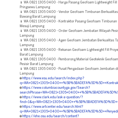
📱 WA 0821 1305 0400 - Harga Pasang Geofoam Lightweight Fill
Pringsewu Lampung
📱 WA 0821 1305 0400 - Vendor Geofoam Timbunan Berkualitas
Bawang Barat Lampung
📱 WA 0821 1305 0400 - Kontraktor Pasang Geofoam Timbunan 
Mesuji Lampung
📱 WA 0821 1305 0400 - Order Geofoam Jembatan Wilayah Pesis
Lampung
📱 WA 0821 1305 0400 - Agen Geofoam Jembatan Berkualitas 
Lampung
📱 WA 0821 1305 0400 - Rekanan Geofoam Lightweight Fill Pro
Barat Lampung
📱 WA 0821 1305 0400 - Pemborong Material Geoteknik Geofo
Pesisir Barat Lampung
📱 WA 0821 1305 0400 - Pusat Pengadaan Geofoam Jembatan di
Lampung
🌐
https://www.esu.edu/search/index.php?
q=WA+0821+1305+0400++%5B%5BADEFA%5D%5D++Kontraktor+
🌐
https://www.columbiacountyga.gov/Search?
searchPhrase=WA+0821+1305+0400++%5B%5BADEFA%5D%5D
🌐
https://www.clark.edu/ask-a-question/?
find=1&q=WA+0821+1305+0400++%5B%5BADEFA%5D%5D++Kont
🌐
https://www.artcenter.edu/search.html?
q=WA+0821+1305+0400++%5B%5BADEFA%5D%5D++Penyedia
🌐
https://ehe.osu.edu/search/content?