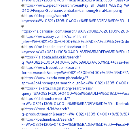
s=WA+0821+1305+0400++%5B%5BADEFA%5D%5D++Jasa+Geofoa
🌐
https://www.u-pec.fr/search?beanKey=&l=0&RH=WEB&q=WA
0400-Penjual-Geofoam-Jembatan-Lampung-Barat-Lampung
🌐
https://shopee.sg/search?
keyword=WA+0821+1305+0400++%5B%5BADEFA%5D%5D++Pe
🌐
https://nz.carousell.com/search/WA%200821%201305
🌐
https://www.ebay.com.hk/sch/i.html?
_nkw=WA+0821+1305+0400+%5B%5BADEFA%5D%5D++Order+Ge
🌐
https://be.linkedin.com/jobs/search?
keywords=WA+0821+1305+0400+%5B%5BADEFA%5D%5D++Pes
🌐
https://lalabata.ada.or.id/search?
q=WA+0821+1305+0400+%5B%5BADEFA%5D%5D++Jasa+Penga
🌐
https://www.freepik.com/search?
format=search&query=WA+0821+1305+0400+%5B%5BADEFA
🌐
https://www.lazada.com.ph/catalog/?
spm=a2o4l.homepage.search.d_go&q=WA+0821+1305+0400
🌐
https://jakarta.craigslist.org/search/sss?
query=WA+0821+1305+0400+%5B%5BADEFA%5D%5D++Pusat+Pe
🌐
https://distributor.web.id/?
s=WA+0821+1305+0400++%5B%5BADEFA%5D%5D++Kontraktor
🌐
https://toco.id/id/search?
q=product/search&search=WA+0821+1305+0400++%5B%5BA
🌐
https://padiumkm.id/search?
k=WA+0821+1305+0400++%5B%5BADEFA%5D%5D++Pusat+Penju