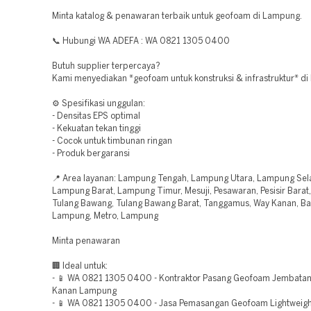
Minta katalog & penawaran terbaik untuk geofoam di Lampung.
📞 Hubungi WA ADEFA : WA 0821 1305 0400
Butuh supplier terpercaya?
Kami menyediakan *geofoam untuk konstruksi & infrastruktur* d
⚙️ Spesifikasi unggulan:
- Densitas EPS optimal
- Kekuatan tekan tinggi
- Cocok untuk timbunan ringan
- Produk bergaransi
📍 Area layanan: Lampung Tengah, Lampung Utara, Lampung Sel
Lampung Barat, Lampung Timur, Mesuji, Pesawaran, Pesisir Barat,
Tulang Bawang, Tulang Bawang Barat, Tanggamus, Way Kanan, B
Lampung, Metro, Lampung
Minta penawaran
🏢 Ideal untuk:
- 📱 WA 0821 1305 0400 - Kontraktor Pasang Geofoam Jembata
Kanan Lampung
- 📱 WA 0821 1305 0400 - Jasa Pemasangan Geofoam Lightweight 