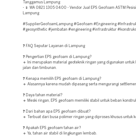
Tanggamus Lampung
- 📱 WA 0821 1305 0400 - Vendor Jual EPS Geofoam ASTM Pesisi
Lampung
#SupplierGeofoamLampung #Geofoam #Engineering #Infrastruk
#geosynthetic #jembatan #engineering #infrastruktur #konstruks
❓ FAQ Seputar Layanan di Lampung
❓ Pengertian EPS geofoam di Lampung?
🔹 Ini merupakan material geoteknik ringan yang digunakan untuk 
jalan dan timbunan.
❓ Kenapa memilih EPS geofoam di Lampung?
🔹 Alasannya karena mudah dipasang serta mengurangi settlemen
❓ Daya tahan material?
🔹 Meski ringan, EPS geofoam memiliki stabil untuk beban konstruk
❓ Dari bahan apa EPS geofoam dibuat?
🔹 Terbuat dari busa polimer ringan yang diproses khusus untuk k
❓ Apakah EPS geofoam tahan air?
🔹 Ya, tahan air stabil di lingkungan lembab.