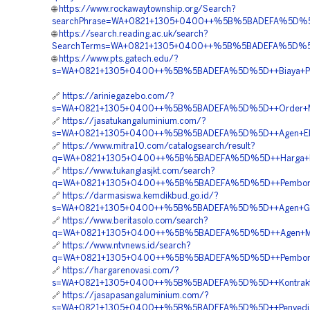
🌐
https://www.rockawaytownship.org/Search?
searchPhrase=WA+0821+1305+0400++%5B%5BADEFA%5D%5D
🌐
https://search.reading.ac.uk/search?
SearchTerms=WA+0821+1305+0400++%5B%5BADEFA%5D%5D+
🌐
https://www.pts.gatech.edu/?
s=WA+0821+1305+0400++%5B%5BADEFA%5D%5D++Biaya+Pen
🔗
https://ariniegazebo.com/?
s=WA+0821+1305+0400++%5B%5BADEFA%5D%5D++Order+Mate
🔗
https://jasatukangaluminium.com/?
s=WA+0821+1305+0400++%5B%5BADEFA%5D%5D++Agen+EPS
🔗
https://www.mitra10.com/catalogsearch/result?
q=WA+0821+1305+0400++%5B%5BADEFA%5D%5D++Harga+Pem
🔗
https://www.tukanglasjkt.com/search?
q=WA+0821+1305+0400++%5B%5BADEFA%5D%5D++Pemborong
🔗
https://darmasiswa.kemdikbud.go.id/?
s=WA+0821+1305+0400++%5B%5BADEFA%5D%5D++Agen+Geo
🔗
https://www.beritasolo.com/search?
q=WA+0821+1305+0400++%5B%5BADEFA%5D%5D++Agen+Mate
🔗
https://www.ntvnews.id/search?
q=WA+0821+1305+0400++%5B%5BADEFA%5D%5D++Pemborong+
🔗
https://hargarenovasi.com/?
s=WA+0821+1305+0400++%5B%5BADEFA%5D%5D++Kontrakto
🔗
https://jasapasangaluminium.com/?
s=WA+0821+1305+0400++%5B%5BADEFA%5D%5D++Penyedia+