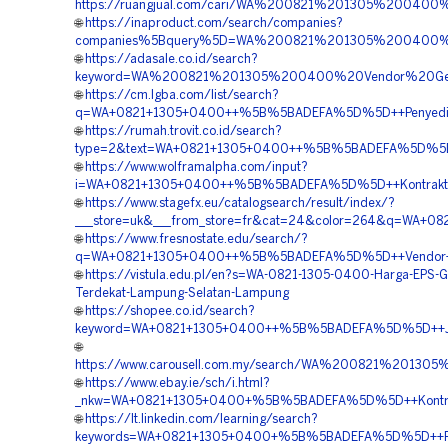
https://ruangjual.com/cari/WA%200821%201305%2004
🌐
https://inaproduct.com/search/companies?
companies%5Bquery%5D=WA%200821%201305%200400
🌐
https://adasale.co.id/search?
keyword=WA%200821%201305%200400%20Vendor%20Geo
🌐
https://cm.lgba.com/list/search?
q=WA+0821+1305+0400++%5B%5BADEFA%5D%5D++Penyedia+
🌐
https://rumah.trovit.co.id/search?
type=2&text=WA+0821+1305+0400++%5B%5BADEFA%5D%5D+
🌐
https://www.wolframalpha.com/input?
i=WA+0821+1305+0400++%5B%5BADEFA%5D%5D++Kontrakto
🌐
https://www.stagefx.eu/catalogsearch/result/index/?
___store=uk&___from_store=fr&cat=24&color=264&q=WA+0
🌐
https://www.fresnostate.edu/search/?
q=WA+0821+1305+0400++%5B%5BADEFA%5D%5D++Vendor+Ju
🌐
https://vistula.edu.pl/en?s=WA-0821-1305-0400-Harga-EPS-
Terdekat-Lampung-Selatan-Lampung
🌐
https://shopee.co.id/search?
keyword=WA+0821+1305+0400++%5B%5BADEFA%5D%5D++Jas
🌐
https://www.carousell.com.my/search/WA%200821%20
🌐
https://www.ebay.ie/sch/i.html?
_nkw=WA+0821+1305+0400+%5B%5BADEFA%5D%5D++Kontrakto
🌐
https://lt.linkedin.com/learning/search?
keywords=WA+0821+1305+0400+%5B%5BADEFA%5D%5D++Pe