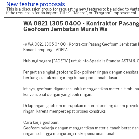
New feature proposals
This is a discussion group for requesting new features to be added to Vanta
if the request is for an import "Filter", "Macro", or "Program" improvement.
WA 0821 1305 0400 - Kontraktor Pasan
Geofoam Jembatan Murah Wa
📣 WA 0821 1305 0400 - Kontraktor Pasang Geofoam Jembatan
Kanan Lampung | ADEFA
Hubungi segera [[ADEFA]] untuk Info Spesialis Standar ASTM & 
Pengertian singkat geofoam: Blok polimer ringan dengan densitas
berfungsi untuk mengurangi beban pada tanah dasar.
Intinya, geofoam digunakan untuk menggantikan material timbun
konvensional dengan yang lebih ringan.
Di lapangan, geofoam merupakan material penting dalam proyek
ringan, karena mempercepat proses konstruksi.
Cara kerja geofoam:
Geofoam bekerja dengan menggantikan material tanah berat den
ringan, sehingga mengurangi risiko penurunan tanah.