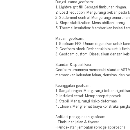
Fungsi utama geofoam:
1. Lightweight fill: Sebagai timbunan ringan.
2. Load reduction: Mengurangi beban pada t
3. Settlement control: Mengurangi penurunan
4. Slope stabilization: Menstabilkan lereng.
5. Thermal insulation: Memberikan isolasi ter
Macam geofoam:
1. Geofoam EPS: Umum digunakan untuk kons
2. Geofoam block: Berbentuk blok untuk tim
3. Geofoam custom: Disesuaikan dengan keb
Standar & spesifikasi:
Geofoam umumnya memenuhi standar ASTM D
memastikan kekuatan tekan, densitas, dan p
Keunggulan geofoam:
1. Sangat ringan: Mengurangi beban signifika
2. Instalasi cepat: Mempercepat proyek.
3. Stabil: Mengurangi risiko deformasi.
4. Efisien: Menghemat biaya konstruksi jangk
Aplikasi penggunaan geofoam:
- Timbunan jalan & flyover
- Pendekatan jembatan (bridge approach)