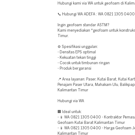
Hubungi kami via WA untuk geofoam di Kalim
📞 Hubungi WA ADEFA : WA 0821 1305 0400
Ingin geofoam standar ASTM?
Kami menyediakan *geofoam untuk konstruksi 
Timur.
⚙️ Spesifikasi unggulan:
- Densitas EPS optimal
- Kekuatan tekan tinggi
- Cocok untuk timbunan ringan
- Produk bergaransi
📍 Area layanan: Paser, Kutai Barat, Kutai Kar
Penajam Paser Utara, Mahakam Ulu, Balikpap
Kalimantan Timur
Hubungi via WA
🏢 Ideal untuk:
- 📱 WA 0821 1305 0400 - Kontraktor Pemasa
Geofoam Kutai Barat Kalimantan Timur
- 📱 WA 0821 1305 0400 - Harga Geofoam J
Kalimantan Timur