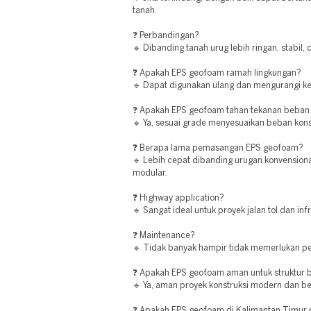
tanah.
❓ Perbandingan?
🔹 Dibanding tanah urug lebih ringan, stabil,
❓ Apakah EPS geofoam ramah lingkungan?
🔹 Dapat digunakan ulang dan mengurangi ke
❓ Apakah EPS geofoam tahan tekanan beban
🔹 Ya, sesuai grade menyesuaikan beban kons
❓ Berapa lama pemasangan EPS geofoam?
🔹 Lebih cepat dibanding urugan konvensiona
modular.
❓ Highway application?
🔹 Sangat ideal untuk proyek jalan tol dan inf
❓ Maintenance?
🔹 Tidak banyak hampir tidak memerlukan p
❓ Apakah EPS geofoam aman untuk struktur
🔹 Ya, aman proyek konstruksi modern dan ber
❓ Apakah EPS geofoam di Kalimantan Timur 