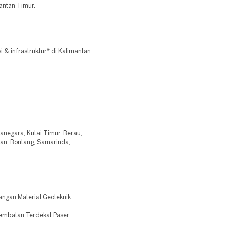
antan Timur.
& infrastruktur* di Kalimantan
tanegara, Kutai Timur, Berau,
an, Bontang, Samarinda,
ngan Material Geoteknik
embatan Terdekat Paser