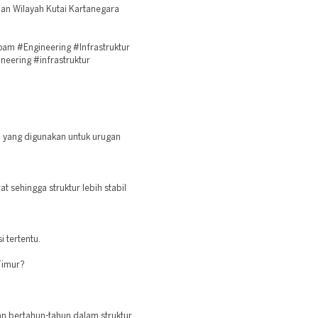
an Wilayah Kutai Kartanegara
m #Engineering #Infrastruktur
neering #infrastruktur
?
i yang digunakan untuk urugan
 sehingga struktur lebih stabil
i tertentu.
Timur?
an bertahun-tahun dalam struktur