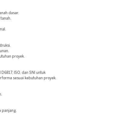
anah dasar.
 tanah.
mal.
truksi.
bunan.
utuhan proyek.
6817, ISO, dan SNI untuk
erforma sesuai kebutuhan proyek.
n.
a panjang.