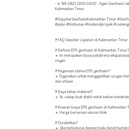
- 📱 WA 0821 1305 0400 - Agen Geofoam Jal
Kalimantan Timur
#SupplierGeofoamKalimantan Timur #Geofoa
#jalan #timbunan #materialproyek #civilengi
❓ FAQ Seputar Layanan di Kalimantan Timur
❓ Definisi EPS geofoam di Kalimantan Timur
🔹 Ini merupakan busa polistirena ekspandas
ringan.
❓ Kegunaan utama EPS geofoam?
🔹 Digunakan untuk menggantikan urugan berat
dan efisien.
❓ Daya tahan material?
🔹 Ya, cukup kuat stabil untuk beban konstruks
❓ Kisaran biaya EPS geofoam di Kalimantan 
🔹 Harga bervariasi ukuran blok.
❓ Durabilitas?
🔹 Jika terlindungi dengan baik dapat bertah