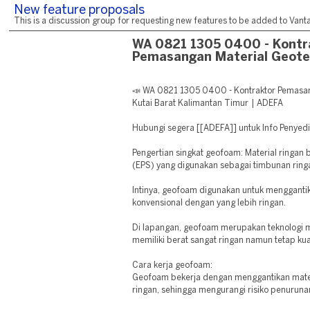
New feature proposals
This is a discussion group for requesting new features to be added to Vantag
WA 0821 1305 0400 - Kontr
Pemasangan Material Geote
📣 WA 0821 1305 0400 - Kontraktor Pemasa
Kutai Barat Kalimantan Timur | ADEFA
Hubungi segera [[ADEFA]] untuk Info Peny
Pengertian singkat geofoam: Material ringan
(EPS) yang digunakan sebagai timbunan ring
Intinya, geofoam digunakan untuk mengganti
konvensional dengan yang lebih ringan.
Di lapangan, geofoam merupakan teknologi 
memiliki berat sangat ringan namun tetap kua
Cara kerja geofoam:
Geofoam bekerja dengan menggantikan mater
ringan, sehingga mengurangi risiko penuruna