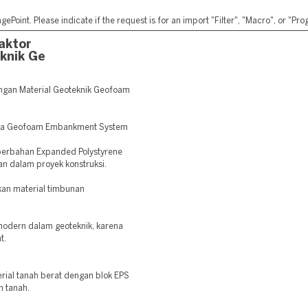
ePoint. Please indicate if the request is for an import "Filter", "Macro", or "P
aktor
knik Ge
ngan Material Geoteknik Geofoam
edia Geofoam Embankment System
 berbahan Expanded Polystyrene
an dalam proyek konstruksi.
kan material timbunan
modern dalam geoteknik, karena
t.
ial tanah berat dengan blok EPS
n tanah.