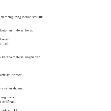
 dan mengurangi beban struktur.
butuhan material berat.
 berat?
truksi.
l karena material ringan dan
rastruktur besar.
erawatan khusus.
 bangunan?
sertifikasi.
ready stock?