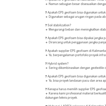
🔹 Namun sebagian besar disesuaikan denga
❓ Apakah EPS geofoam bisa digunakan untuk
🔹 Digunakan sebagai urugan ringan pada a
❓ Soil stabilization?
🔹 Mengurangi beban dan meningkatkan stabil
❓ Apakah EPS geofoam bisa dipakai jangka 
🔹 Dirancang untuk penggunaan jangka panja
❓ Apakah supplier EPS geofoam di Kaliman
🔹 Ya, berpengalaman portofolio proyek infra
❓ Hybrid system?
🔹 Sering dikombinasikan dengan geotextile d
❓ Apakah EPS geofoam bisa digunakan untuk
🔹 Ya, bisa proyek landasan pacu dan area ap
❓ Kenapa harus memilih supplier EPS geofoa
🔹 Karena kami profesional material berkualit
dukungan teknis proyek.