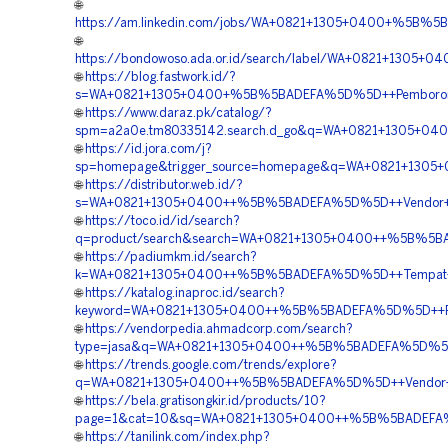
🌐
https://am.linkedin.com/jobs/WA+0821+1305+0400+%5B%5B
🌐
https://bondowoso.ada.or.id/search/label/WA+0821+1305
🌐
https://blog.fastwork.id/?
s=WA+0821+1305+0400+%5B%5BADEFA%5D%5D++Pemborong+G
🌐
https://www.daraz.pk/catalog/?
spm=a2a0e.tm80335142.search.d_go&q=WA+0821+1305+040
🌐
https://id.jora.com/j?
sp=homepage&trigger_source=homepage&q=WA+0821+1305+
🌐
https://distributor.web.id/?
s=WA+0821+1305+0400++%5B%5BADEFA%5D%5D++Vendor+Jual
🌐
https://toco.id/id/search?
q=product/search&search=WA+0821+1305+0400++%5B%5BADE
🌐
https://padiumkm.id/search?
k=WA+0821+1305+0400++%5B%5BADEFA%5D%5D++Tempat+Jual
🌐
https://katalog.inaproc.id/search?
keyword=WA+0821+1305+0400++%5B%5BADEFA%5D%5D++Rekana
🌐
https://vendorpedia.ahmadcorp.com/search?
type=jasa&q=WA+0821+1305+0400++%5B%5BADEFA%5D%5D++Ko
🌐
https://trends.google.com/trends/explore?
q=WA+0821+1305+0400++%5B%5BADEFA%5D%5D++Vendor+Jual+
🌐
https://bela.gratisongkir.id/products/10?
page=1&cat=10&sq=WA+0821+1305+0400++%5B%5BADEFA%5D%5
🌐
https://tanilink.com/index.php?