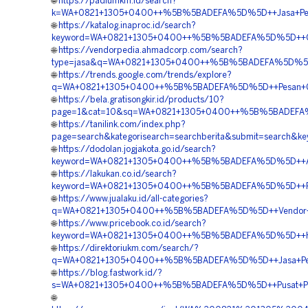
🌐
https://padiumkm.id/search?
k=WA+0821+1305+0400++%5B%5BADEFA%5D%5D++Jasa+Peng
🌐
https://katalog.inaproc.id/search?
keyword=WA+0821+1305+0400++%5B%5BADEFA%5D%5D++Order
🌐
https://vendorpedia.ahmadcorp.com/search?
type=jasa&q=WA+0821+1305+0400++%5B%5BADEFA%5D%5D++
🌐
https://trends.google.com/trends/explore?
q=WA+0821+1305+0400++%5B%5BADEFA%5D%5D++Pesan+Geofo
🌐
https://bela.gratisongkir.id/products/10?
page=1&cat=10&sq=WA+0821+1305+0400++%5B%5BADEFA%5D%
🌐
https://tanilink.com/index.php?
page=search&kategorisearch=searchberita&submit=searc
🌐
https://dodolan.jogjakota.go.id/search?
keyword=WA+0821+1305+0400++%5B%5BADEFA%5D%5D++Agen
🌐
https://lakukan.co.id/search?
keyword=WA+0821+1305+0400++%5B%5BADEFA%5D%5D++Pe
🌐
https://www.jualaku.id/all-categories?
q=WA+0821+1305+0400++%5B%5BADEFA%5D%5D++Vendor+Pe
🌐
https://www.pricebook.co.id/search?
keyword=WA+0821+1305+0400++%5B%5BADEFA%5D%5D++Harg
🌐
https://direktoriukm.com/search/?
q=WA+0821+1305+0400++%5B%5BADEFA%5D%5D++Jasa+Pemas
🌐
https://blog.fastwork.id/?
s=WA+0821+1305+0400++%5B%5BADEFA%5D%5D++Pusat+Penga
🌐