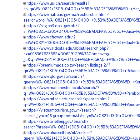
🌐
https://www.usi.ch/search-results?
as_q=WA+0821+1305+0400++%5B%5BADEFA%5D%5D++Harga+Pem
🌐
https://www.habous.gov.ma/rechercher.html?
searchword=WA+0821+1305+0400++%5B%5BADEFA%5D%5D++Bia
🌐
https://region3.dost.gov.ph/?
s=WA+0821+1305+0400++%5B%5BADEFA%5D%5D++Jasa+Pemasa
🌐
https://www.chowan.edu/?
s=WA+0821+1305+0400++%5B%5BADEFA%5D%5D++Jual+Geofoa
🌐
https://www.valdosta.edu/about/search.php?
cx=013367623682400629129%3A0pmcsvmg-
_e&q=WA+0821+1305+0400++%5B%5BADEFA%5D%5D++Pusat+P
🌐
https://premiumads.co.zw/search-listings-2/?
q=WA+0821+1305+0400++%5B%5BADEFA%5D%5D++Rekanan+Mat
🌐
https://www.qld.gov.au/search?
query=WA+0821+1305+0400++%5B%5BADEFA%5D%5D++Kontra
🌐
https://www.manchester.ac.uk/search/?
q=WA+0821+1305+0400++%5B%5BADEFA%5D%5D++Pemborong
🌐
https://www.mtsac.edu/search/gsearch.html?
q=WA+0821+1305+0400++%5B%5BADEFA%5D%5D++Vendor+Jua
🌐
https://vietnamtourism.gov.vn/search?
search_type=1&groupcode=&txtkey=WA+0821+1305+0400++%
🌐
https://www.briellenj.gov/Search?
searchPhrase=WA+0821+1305+0400++%5B%5BADEFA%5D%5D++K
🌐
https://www.uhasselt.be/nl/zoeken?
query=WA+0821+1305+0400++%5B%5BADEFA%5D%5D++Jual+G