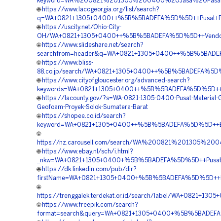
keyword=WA%200821%201305%200400%20Jasa%20Pasan
🌐
https://www.laccgeorgia.org/list/search?
q=WA+0821+1305+0400++%5B%5BADEFA%5D%5D++Pusat+Penjua
🌐
https://uscity.net/Ohio-City-
OH/WA+0821+1305+0400++%5B%5BADEFA%5D%5D++Vendor+P
🌐
https://www.slideshare.net/search?
searchfrom=header&q=WA+0821+1305+0400++%5B%5BADEFA%5
🌐
https://www.bliss-
88.co.jp/search/WA+0821+1305+0400++%5B%5BADEFA%5D%5D
🌐
https://www.cityofgloucester.org/advanced-search?
keywords=WA+0821+1305+0400++%5B%5BADEFA%5D%5D++Age
🌐
https://lacounty.gov/?s=WA-0821-1305-0400-Pusat-Material-G
Geofoam-Proyek-Solok-Sumatera-Barat
🌐
https://shopee.co.id/search?
keyword=WA+0821+1305+0400++%5B%5BADEFA%5D%5D++Biaya
🌐
https://nz.carousell.com/search/WA%200821%201305%2
🌐
https://www.ebay.nl/sch/i.html?
_nkw=WA+0821+1305+0400+%5B%5BADEFA%5D%5D++Pusat+EP
🌐
https://dk.linkedin.com/pub/dir?
firstName=WA+0821+1305+0400+%5B%5BADEFA%5D%5D++Harga
🌐
https://trenggalek.terdekat.or.id/search/label/WA+0821+
🌐
https://www.freepik.com/search?
format=search&query=WA+0821+1305+0400+%5B%5BADEFA%5