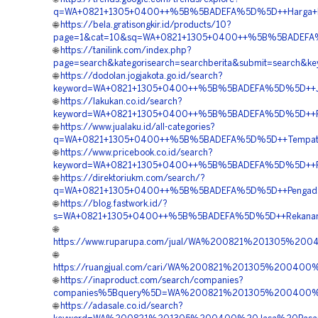
q=WA+0821+1305+0400++%5B%5BADEFA%5D%5D++Harga+Pasan
🌐
https://bela.gratisongkir.id/products/10?
page=1&cat=10&sq=WA+0821+1305+0400++%5B%5BADEFA%5D
🌐
https://tanilink.com/index.php?
page=search&kategorisearch=searchberita&submit=search
🌐
https://dodolan.jogjakota.go.id/search?
keyword=WA+0821+1305+0400++%5B%5BADEFA%5D%5D++Jasa
🌐
https://lakukan.co.id/search?
keyword=WA+0821+1305+0400++%5B%5BADEFA%5D%5D++Rekana
🌐
https://www.jualaku.id/all-categories?
q=WA+0821+1305+0400++%5B%5BADEFA%5D%5D++Tempat+Jua
🌐
https://www.pricebook.co.id/search?
keyword=WA+0821+1305+0400++%5B%5BADEFA%5D%5D++Peny
🌐
https://direktoriukm.com/search/?
q=WA+0821+1305+0400++%5B%5BADEFA%5D%5D++Pengadaan+M
🌐
https://blog.fastwork.id/?
s=WA+0821+1305+0400++%5B%5BADEFA%5D%5D++Rekanan+G
🌐
https://www.ruparupa.com/jual/WA%200821%201305%2
🌐
https://ruangjual.com/cari/WA%200821%201305%2004
🌐
https://inaproduct.com/search/companies?
companies%5Bquery%5D=WA%200821%201305%200400%20
🌐
https://adasale.co.id/search?