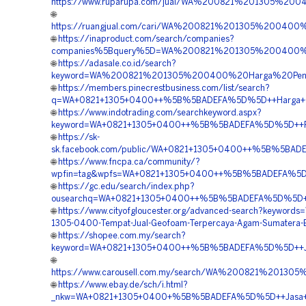
https://www.ruparupa.com/jual/WA%200821%201305%20
🌐
https://ruangjual.com/cari/WA%200821%201305%20040
🌐
https://inaproduct.com/search/companies?
companies%5Bquery%5D=WA%200821%201305%200400%2
🌐
https://adasale.co.id/search?
keyword=WA%200821%201305%200400%20Harga%20Pen
🌐
https://members.pinecrestbusiness.com/list/search?
q=WA+0821+1305+0400++%5B%5BADEFA%5D%5D++Harga+Geo
🌐
https://www.indotrading.com/searchkeyword.aspx?
keyword=WA+0821+1305+0400++%5B%5BADEFA%5D%5D++Pusa
🌐
https://sk-
sk.facebook.com/public/WA+0821+1305+0400++%5B%5BADEFA
🌐
https://www.fncpa.ca/community/?
wpfin=tag&wpfs=WA+0821+1305+0400++%5B%5BADEFA%5D%
🌐
https://gc.edu/search/index.php?
ousearchq=WA+0821+1305+0400++%5B%5BADEFA%5D%5D++Bi
🌐
https://www.cityofgloucester.org/advanced-search?keywords
1305-0400-Tempat-Jual-Geofoam-Terpercaya-Agam-Sumatera-
🌐
https://shopee.com.my/search?
keyword=WA+0821+1305+0400++%5B%5BADEFA%5D%5D++Jas
🌐
https://www.carousell.com.my/search/WA%200821%2013
🌐
https://www.ebay.de/sch/i.html?
_nkw=WA+0821+1305+0400+%5B%5BADEFA%5D%5D++Jasa+Materi