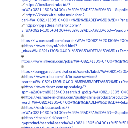
🔗
https://bestkonstruksi.id/?
s=WA+0821+1305+0400++%5B%5BADEFA%5D%5D++Supplier+G
🔗
https://kreasiwirausaha.my.id/cari?
cari=WA+0821+1305+0400++%5B%5BADEFA%5D%5D++Pengadaan+
🔗
https://jogjadesaininterior.com/?
s=WA+0821+1305+0400++%5B%5BADEFA%5D%5D++Vendor+Jua
🌐
https://tw.carousell.com/search/WA%200821%201305%
🌐
https://www.ebay.nl/sch/i.html?
_nkw=WA+0821+1305+0400+%5B%5BADEFA%5D%5D++Tempat+J
🌐
https://www.linkedin.com/jobs/WA+0821+1305+0400+%5B%
🌐
https://banggailaut.terdekat.or.id/search/label/WA+0821
🌐
https://www.sribu.com/id/browse-services?
search=WA+0821+1305+0400+%5B%5BADEFA%5D%5D++Penyed
🌐
https://www.daraz.com.np/catalog/?
spm=a2a0e.tm80335409.search.d_go&q=WA+0821+1305+04
🌐
https://es.made-in-china.com/quality-china-product/product
word=WA+0821+1305+0400+%5B%5BADEFA%5D%5D++Rekana
🌐
https://distributor.web.id/?
s=WA+0821+1305+0400++%5B%5BADEFA%5D%5D++Supplier+
🌐
https://toco.id/id/search?
q=product/search&search=WA+0821+1305+0400++%5B%5BAD