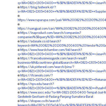
q=WA+0821+1305+0400++%5B%5BADEFA%5D%5D++Jasa+Pasan
🌐
https://blog.fastwork.id/?
s=WA+0821+1305+0400++%5B%5BADEFA%5D%5D++Supplier+Ma
🌐
https://www.ruparupa.com/jual/WA%200821%201305%20
🌐
https://ruangjual.com/cari/WA%200821%201305%20040
🌐
https://inaproduct.com/search/companies?
companies%5Bquery%5D=WA%200821%201305%200400%20
🌐
https://adasale.co.id/search?
keyword=WA%200821%201305%200400%20Vendor%20Geo
🌐
https://www.heardchamber.com/list/search?
q=WA+0821+1305+0400++%5B%5BADEFA%5D%5D++Jasa+Pasa
🌐
https://francebusinessguide.com/search-result?
business=MA&countries=global&search=WA+0821+1305+04
🌐
https://uk.pinterest.com/search/pins/?
q=WA+0821+1305+0400++%5B%5BADEFA%5D%5D++Jasa+Pasan
🌐
https://ifcsevals.com/?
s=WA+0821+1305+0400++%5B%5BADEFA%5D%5D++Rekanan+Ge
🌐
https://nps.edu/search?
q=WA+0821+1305+0400++%5B%5BADEFA%5D%5D++Pusat+Penga
🌐
https://www.socc.edu/?s=WA-0821-1305-0400-Tempat-Jual-Ma
Geoteknik-Geofoam-di-Padang-Panjang-Sumatera-Barat
🌐
https://shopee.co.th/search?
keyword=WA+0821+1305+0400++%5B%5BADEFA%5D%5D++Kontra