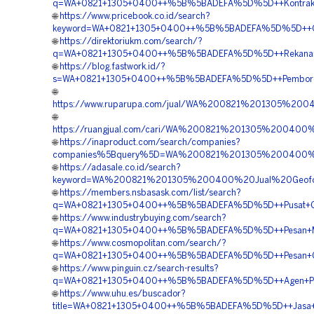
q=WA+0821+1305+0400++%5B%5BADEFA%5D%5D++Kontraktor
🌐
https://www.pricebook.co.id/search?
keyword=WA+0821+1305+0400++%5B%5BADEFA%5D%5D++Order
🌐
https://direktoriukm.com/search/?
q=WA+0821+1305+0400++%5B%5BADEFA%5D%5D++Rekanan+G
🌐
https://blog.fastwork.id/?
s=WA+0821+1305+0400++%5B%5BADEFA%5D%5D++Pemborong+G
🌐
https://www.ruparupa.com/jual/WA%200821%201305%2
🌐
https://ruangjual.com/cari/WA%200821%201305%2004
🌐
https://inaproduct.com/search/companies?
companies%5Bquery%5D=WA%200821%201305%200400%2
🌐
https://adasale.co.id/search?
keyword=WA%200821%201305%200400%20Jual%20Geofoam
🌐
https://members.nsbasask.com/list/search?
q=WA+0821+1305+0400++%5B%5BADEFA%5D%5D++Pusat+Geof
🌐
https://www.industrybuying.com/search?
q=WA+0821+1305+0400++%5B%5BADEFA%5D%5D++Pesan+Mater
🌐
https://www.cosmopolitan.com/search/?
q=WA+0821+1305+0400++%5B%5BADEFA%5D%5D++Pesan+Geofo
🌐
https://www.pinguin.cz/search-results?
q=WA+0821+1305+0400++%5B%5BADEFA%5D%5D++Agen+Penju
🌐
https://www.uhu.es/buscador?
title=WA+0821+1305+0400++%5B%5BADEFA%5D%5D++Jasa+Pa