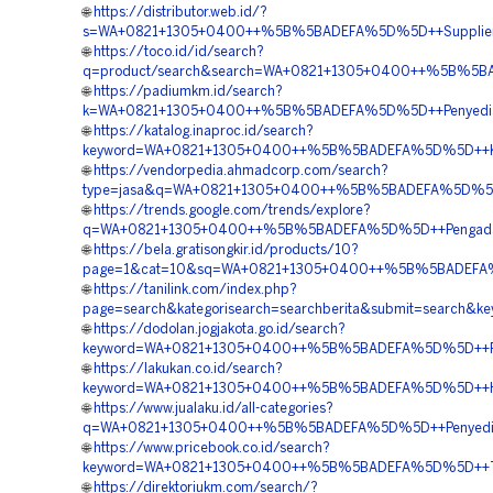
🌐
https://distributor.web.id/?
s=WA+0821+1305+0400++%5B%5BADEFA%5D%5D++Supplier+E
🌐
https://toco.id/id/search?
q=product/search&search=WA+0821+1305+0400++%5B%5BAD
🌐
https://padiumkm.id/search?
k=WA+0821+1305+0400++%5B%5BADEFA%5D%5D++Penyedia+G
🌐
https://katalog.inaproc.id/search?
keyword=WA+0821+1305+0400++%5B%5BADEFA%5D%5D++Kontrak
🌐
https://vendorpedia.ahmadcorp.com/search?
type=jasa&q=WA+0821+1305+0400++%5B%5BADEFA%5D%5D++T
🌐
https://trends.google.com/trends/explore?
q=WA+0821+1305+0400++%5B%5BADEFA%5D%5D++Pengadaan+
🌐
https://bela.gratisongkir.id/products/10?
page=1&cat=10&sq=WA+0821+1305+0400++%5B%5BADEFA%5D
🌐
https://tanilink.com/index.php?
page=search&kategorisearch=searchberita&submit=searc
🌐
https://dodolan.jogjakota.go.id/search?
keyword=WA+0821+1305+0400++%5B%5BADEFA%5D%5D++Penju
🌐
https://lakukan.co.id/search?
keyword=WA+0821+1305+0400++%5B%5BADEFA%5D%5D++Harga
🌐
https://www.jualaku.id/all-categories?
q=WA+0821+1305+0400++%5B%5BADEFA%5D%5D++Penyedia+G
🌐
https://www.pricebook.co.id/search?
keyword=WA+0821+1305+0400++%5B%5BADEFA%5D%5D++Temp
🌐
https://direktoriukm.com/search/?