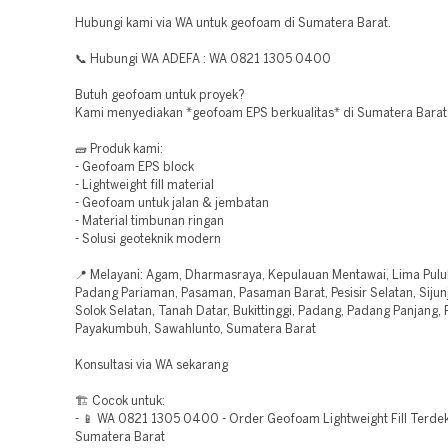
Hubungi kami via WA untuk geofoam di Sumatera Barat.
📞 Hubungi WA ADEFA : WA 0821 1305 0400
Butuh geofoam untuk proyek?
Kami menyediakan *geofoam EPS berkualitas* di Sumatera Barat
🧱 Produk kami:
- Geofoam EPS block
- Lightweight fill material
- Geofoam untuk jalan & jembatan
- Material timbunan ringan
- Solusi geoteknik modern
📍 Melayani: Agam, Dharmasraya, Kepulauan Mentawai, Lima Pulu
Padang Pariaman, Pasaman, Pasaman Barat, Pesisir Selatan, Sijunj
Solok Selatan, Tanah Datar, Bukittinggi, Padang, Padang Panjang,
Payakumbuh, Sawahlunto, Sumatera Barat
Konsultasi via WA sekarang
🏗️ Cocok untuk:
- 📱 WA 0821 1305 0400 - Order Geofoam Lightweight Fill Terde
Sumatera Barat