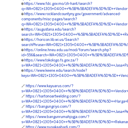
🌐
https://www.fdc.gov.mo/zh-hant/search?
q=WA+0821+1305+0400++%5B%5BADEFA%5D%5D++Vendor+Ge
🌐
https://www.rocklandcountyny.gov/government/advanced-
components/misc-pages/search?
q=WA+0821+1305+0400++%5B%5BADEFA%5D%5D++Vendor+Jua
🌐
https://augustana.edu/search?
search=WA+0821+1305+0400++%5B%5BADEFA%5D%5D++Rekana
🌐
https://horicon.lib.wi.us/Search?
searchPhrase=WA+0821+1305+0400++%5B%5BADEFA%5D%5D++A
🌐
https://online.hneu.edu.ua/mod/forum/search.php?
id=556&search=WA+0821+1305+0400++%5B%5BADEFA%5D%5D
🌐
https://www.tokologo.fs.gov.za/?
s=WA+0821+1305+0400++%5B%5BADEFA%5D%5D++Jasa+Pasan
🌐
https://www.keene.edu/search/node?
keys=WA+0821+1305+0400++%5B%5BADEFA%5D%5D++Vendor+
🔗
https://www.kayuarus.com/?
s=WA+0821+1305+0400++%5B%5BADEFA%5D%5D++Vendor+Pen
🔗
https://hartonoartwelding.com/?
s=WA+0821+1305+0400++%5B%5BADEFA%5D%5D++Harga+Pasang
🔗
https://bangungriyo.com/?
s=WA+0821+1305+0400++%5B%5BADEFA%5D%5D++Jasa+Pengada
🔗
https://www.bangunrumahjogja.com/?
s=WA+0821+1305+0400++%5B%5BADEFA%5D%5D++Rekanan+Geo
🔗
https://www.pusakaabadi.com/?