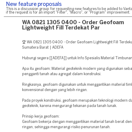
New feature proposals
This is a discussion group for requesting new features to be added to Vanta
if the request is for an import "Filter", "Macro", or "Program" improvement.
WA 0821 1305 0400 - Order Geofoam
Lightweight Fill Terdekat Par
🏆 WA 0821 1305 0400 - Order Geofoam Lightweight Fill Terdek
Sumatera Barat | ADEFA
Hubungi segera [[ADEFA]] untuk Info Spesialis Material Timbuna
Apa itu geofoam: Material geoteknik modern yang digunakan seba
pengganti tanah atau agregat dalam konstruksi.
Ringkasnya, geofoam digunakan untuk menggantikan material ti
konvensional dengan yang lebih ringan.
Pada proyek konstruksi, geofoam merupakan teknologi modern d
geoteknik, karena mengurangi tekanan pada tanah lunak.
Prinsip kerja geofoam:
Geofoam bekerja dengan menggantikan material tanah berat den
ringan, sehingga mengurangi risiko penurunan tanah.