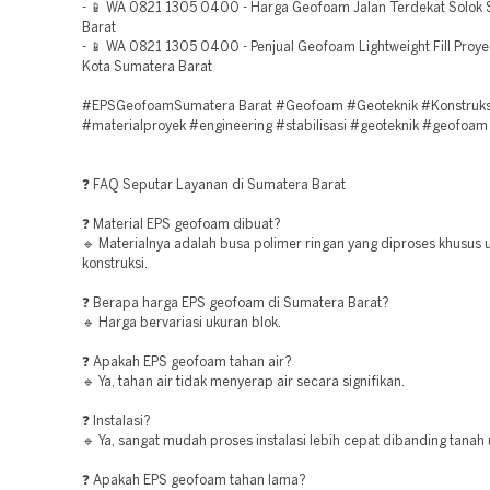
- 📱 WA 0821 1305 0400 - Harga Geofoam Jalan Terdekat Solok
Barat
- 📱 WA 0821 1305 0400 - Penjual Geofoam Lightweight Fill Proye
Kota Sumatera Barat
#EPSGeofoamSumatera Barat #Geofoam #Geoteknik #Konstruks
#materialproyek #engineering #stabilisasi #geoteknik #geofoam
❓ FAQ Seputar Layanan di Sumatera Barat
❓ Material EPS geofoam dibuat?
🔹 Materialnya adalah busa polimer ringan yang diproses khusus 
konstruksi.
❓ Berapa harga EPS geofoam di Sumatera Barat?
🔹 Harga bervariasi ukuran blok.
❓ Apakah EPS geofoam tahan air?
🔹 Ya, tahan air tidak menyerap air secara signifikan.
❓ Instalasi?
🔹 Ya, sangat mudah proses instalasi lebih cepat dibanding tanah
❓ Apakah EPS geofoam tahan lama?