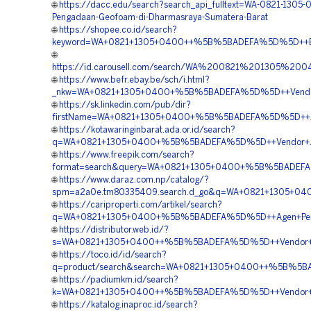
🌐
https://dacc.edu/search?search_api_fulltext=WA-0821-1305-
Pengadaan-Geofoam-di-Dharmasraya-Sumatera-Barat
🌐
https://shopee.co.id/search?
keyword=WA+0821+1305+0400++%5B%5BADEFA%5D%5D++Biaya
🌐
https://id.carousell.com/search/WA%200821%201305%
🌐
https://www.befr.ebay.be/sch/i.html?
_nkw=WA+0821+1305+0400+%5B%5BADEFA%5D%5D++Vendor+E
🌐
https://sk.linkedin.com/pub/dir?
firstName=WA+0821+1305+0400+%5B%5BADEFA%5D%5D++Agen
🌐
https://kotawaringinbarat.ada.or.id/search?
q=WA+0821+1305+0400+%5B%5BADEFA%5D%5D++Vendor+Jual
🌐
https://www.freepik.com/search?
format=search&query=WA+0821+1305+0400+%5B%5BADEFA%5D%
🌐
https://www.daraz.com.np/catalog/?
spm=a2a0e.tm80335409.search.d_go&q=WA+0821+1305+04
🌐
https://cariproperti.com/artikel/search?
q=WA+0821+1305+0400+%5B%5BADEFA%5D%5D++Agen+Penjua
🌐
https://distributor.web.id/?
s=WA+0821+1305+0400++%5B%5BADEFA%5D%5D++Vendor+Jua
🌐
https://toco.id/id/search?
q=product/search&search=WA+0821+1305+0400++%5B%5BA
🌐
https://padiumkm.id/search?
k=WA+0821+1305+0400++%5B%5BADEFA%5D%5D++Vendor+Jua
🌐
https://katalog.inaproc.id/search?