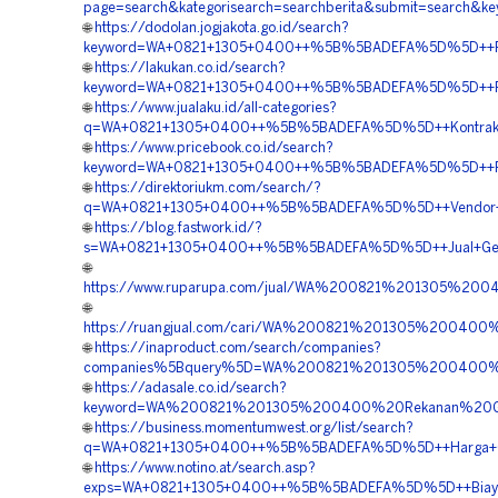
page=search&kategorisearch=searchberita&submit=search
🌐
https://dodolan.jogjakota.go.id/search?
keyword=WA+0821+1305+0400++%5B%5BADEFA%5D%5D++Penjua
🌐
https://lakukan.co.id/search?
keyword=WA+0821+1305+0400++%5B%5BADEFA%5D%5D++Pusat+P
🌐
https://www.jualaku.id/all-categories?
q=WA+0821+1305+0400++%5B%5BADEFA%5D%5D++Kontraktor+P
🌐
https://www.pricebook.co.id/search?
keyword=WA+0821+1305+0400++%5B%5BADEFA%5D%5D++Pusat+
🌐
https://direktoriukm.com/search/?
q=WA+0821+1305+0400++%5B%5BADEFA%5D%5D++Vendor+Penga
🌐
https://blog.fastwork.id/?
s=WA+0821+1305+0400++%5B%5BADEFA%5D%5D++Jual+Geofoam+
🌐
https://www.ruparupa.com/jual/WA%200821%201305%20
🌐
https://ruangjual.com/cari/WA%200821%201305%20040
🌐
https://inaproduct.com/search/companies?
companies%5Bquery%5D=WA%200821%201305%200400%20A
🌐
https://adasale.co.id/search?
keyword=WA%200821%201305%200400%20Rekanan%20Geo
🌐
https://business.momentumwest.org/list/search?
q=WA+0821+1305+0400++%5B%5BADEFA%5D%5D++Harga+Geofoa
🌐
https://www.notino.at/search.asp?
exps=WA+0821+1305+0400++%5B%5BADEFA%5D%5D++Biaya+Pem