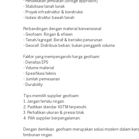
- Pendekatan jembatan (bridge approach)
- Stabilisasi tanah lunak
- Proyek infrastruktur & konstruksi
- Isolasi struktur bawah tanah
Perbandingan dengan material konvensional:
- Geofoam: Ringan & efisien
- Tanah/agregat: Berat & berisiko penurunan
- Geocell: Distribusi beban, bukan pengganti volume
Faktor yang mempengaruhi harga geofoam:
- Densitas EPS
- Volume material
- Spesifikasi teknis
- Jumlah pemesanan
- Durability
Tips memilih supplier geofoam:
1. Jangan terlalu ringan.
2. Pastikan standar ASTM terpenuhi.
3. Perhatikan ukuran & presisi blok.
4. Pilih supplier berpengalaman.
Dengan demikian, geofoam merupakan solusi modern dalam kons
timbunan ringan.