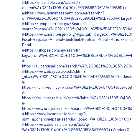
🌐
https://mashable.com/search/?
query=WA+0821+1305+0400++%5B%5BADEFA%5D%5D++Jasa+Geof
🌐
https://www.homebaseperth.com.au/search/?
q=WA+0821+1305+0400++%5B%5BADEFA%5D%5D++Harga+Peng
🌐
https://templeterrace.gov/Search?
searchPhrase=WA+0821+1305+0400++%5B%5BADEFA%5D%5D++H
🌐
https://www.northbergen.org/#gsc.tab=0&gsc.q=WA-0821-1
Pusat-Penjualan-Material-Geoteknik-Geofoam-Murah-Pesisir-Sela
Barat
🌐
https://shopee.com.my/search?
keyword=WA+0821+1305+0400++%5B%5BADEFA%5D%5D++Penju
🌐
https://au.carousell.com/search/WA%200821%201305%
🌐
https://www.ebay.co.uk/sch/i.html?
_nkw=WA+0821+1305+0400+%5B%5BADEFA%5D%5D++Jasa+Peng
🌐
https://mc.linkedin.com/jobs/WA+0821+1305+0400+%5B%5BA
🌐
https://tiakur.harga.biz.id/search/label/WA+0821+1305+
🌐
https://www.craiyon.com/en/search/WA+0821+1305+0400+%
🌐
https://www.lazada.co.id/catalog/?
spm=a2o4j.homepage.search.d_go&q=WA+0821+1305+0400+
🌐
https://www.dubizzle.com.om/ads/q-
WA+0821+1305+0400+%5B%5BADEFA%5D%5D++Vendor+Geofoa