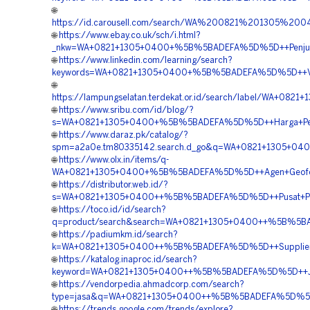
🌐
https://id.carousell.com/search/WA%200821%201305%2
🌐
https://www.ebay.co.uk/sch/i.html?
_nkw=WA+0821+1305+0400+%5B%5BADEFA%5D%5D++Penjual+
🌐
https://www.linkedin.com/learning/search?
keywords=WA+0821+1305+0400+%5B%5BADEFA%5D%5D++Vend
🌐
https://lampungselatan.terdekat.or.id/search/label/WA+
🌐
https://www.sribu.com/id/blog/?
s=WA+0821+1305+0400+%5B%5BADEFA%5D%5D++Harga+Pemas
🌐
https://www.daraz.pk/catalog/?
spm=a2a0e.tm80335142.search.d_go&q=WA+0821+1305+04
🌐
https://www.olx.in/items/q-
WA+0821+1305+0400+%5B%5BADEFA%5D%5D++Agen+Geofoam
🌐
https://distributor.web.id/?
s=WA+0821+1305+0400++%5B%5BADEFA%5D%5D++Pusat+Peng
🌐
https://toco.id/id/search?
q=product/search&search=WA+0821+1305+0400++%5B%5BADE
🌐
https://padiumkm.id/search?
k=WA+0821+1305+0400++%5B%5BADEFA%5D%5D++Supplier+G
🌐
https://katalog.inaproc.id/search?
keyword=WA+0821+1305+0400++%5B%5BADEFA%5D%5D++Jasa+P
🌐
https://vendorpedia.ahmadcorp.com/search?
type=jasa&q=WA+0821+1305+0400++%5B%5BADEFA%5D%5D++S
🌐
https://trends.google.com/trends/explore?