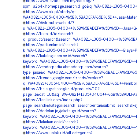
🌐
https://www.lazada.com.my/catalog/?
spm=a2o4k.homepage.search.d_go&q=WA+0821+1305+0400+
🌐
https://www.olx.pl/oferty/q-
WA+0821+1305+0400+%5B%5BADEFA%5D%5D++Jasa+Material
🌐
https://distributor.web.id/?
s=WA+0821+1305+0400++%5B%5BADEFA%5D%5D++Jasa+Geof
🌐
https://toco.id/id/search?
q=product/search&search=WA+0821+1305+0400++%5B%5BAD
🌐
https://padiumkm.id/search?
k=WA+0821+1305+0400++%5B%5BADEFA%5D%5D++Biaya+Penga
🌐
https://katalog.inaproc.id/search?
keyword=WA+0821+1305+0400++%5B%5BADEFA%5D%5D++Pes
🌐
https://vendorpedia.ahmadcorp.com/search?
type=jasa&q=WA+0821+1305+0400++%5B%5BADEFA%5D%5D++
🌐
https://trends.google.com/trends/explore?
q=WA+0821+1305+0400++%5B%5BADEFA%5D%5D++Pemborong+
🌐
https://bela.gratisongkir.id/products/10?
page=1&cat=10&sq=WA+0821+1305+0400++%5B%5BADEFA%5D%5
🌐
https://tanilink.com/index.php?
page=search&kategorisearch=searchberita&submit=search
🌐
https://dodolan.jogjakota.go.id/search?
keyword=WA+0821+1305+0400++%5B%5BADEFA%5D%5D++Biay
🌐
https://lakukan.co.id/search?
keyword=WA+0821+1305+0400++%5B%5BADEFA%5D%5D++Ven
🌐
https://www.jualaku.id/all-categories?