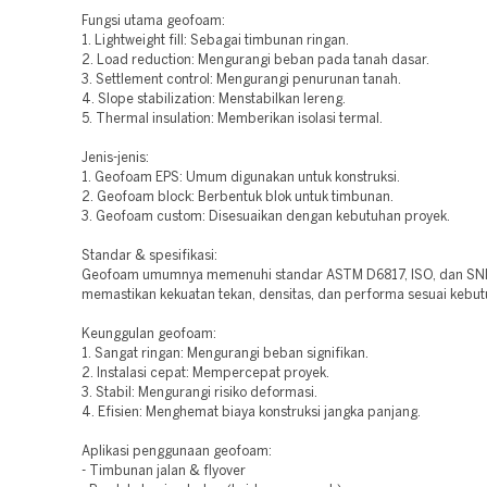
Fungsi utama geofoam:
1. Lightweight fill: Sebagai timbunan ringan.
2. Load reduction: Mengurangi beban pada tanah dasar.
3. Settlement control: Mengurangi penurunan tanah.
4. Slope stabilization: Menstabilkan lereng.
5. Thermal insulation: Memberikan isolasi termal.
Jenis-jenis:
1. Geofoam EPS: Umum digunakan untuk konstruksi.
2. Geofoam block: Berbentuk blok untuk timbunan.
3. Geofoam custom: Disesuaikan dengan kebutuhan proyek.
Standar & spesifikasi:
Geofoam umumnya memenuhi standar ASTM D6817, ISO, dan SNI
memastikan kekuatan tekan, densitas, dan performa sesuai kebut
Keunggulan geofoam:
1. Sangat ringan: Mengurangi beban signifikan.
2. Instalasi cepat: Mempercepat proyek.
3. Stabil: Mengurangi risiko deformasi.
4. Efisien: Menghemat biaya konstruksi jangka panjang.
Aplikasi penggunaan geofoam:
- Timbunan jalan & flyover