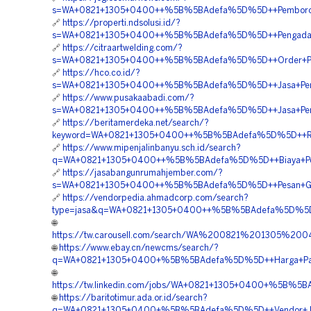
s=WA+0821+1305+0400++%5B%5BAdefa%5D%5D++Pemborong+P
🔗
https://properti.ndsolusi.id/?
s=WA+0821+1305+0400++%5B%5BAdefa%5D%5D++Pengadaan+
🔗
https://citraartwelding.com/?
s=WA+0821+1305+0400++%5B%5BAdefa%5D%5D++Order+Pav
🔗
https://hco.co.id/?
s=WA+0821+1305+0400++%5B%5BAdefa%5D%5D++Jasa+Peng
🔗
https://www.pusakaabadi.com/?
s=WA+0821+1305+0400++%5B%5BAdefa%5D%5D++Jasa+Pema
🔗
https://beritamerdeka.net/search/?
keyword=WA+0821+1305+0400++%5B%5BAdefa%5D%5D++Rek
🔗
https://www.mipenjalinbanyu.sch.id/search?
q=WA+0821+1305+0400++%5B%5BAdefa%5D%5D++Biaya+Pema
🔗
https://jasabangunrumahjember.com/?
s=WA+0821+1305+0400++%5B%5BAdefa%5D%5D++Pesan+Gras
🔗
https://vendorpedia.ahmadcorp.com/search?
type=jasa&q=WA+0821+1305+0400++%5B%5BAdefa%5D%5D++
🌐
https://tw.carousell.com/search/WA%200821%201305%
🌐
https://www.ebay.cn/newcms/search/?
q=WA+0821+1305+0400+%5B%5BAdefa%5D%5D++Harga+Pasang
🌐
https://tw.linkedin.com/jobs/WA+0821+1305+0400+%5B%5BA
🌐
https://baritotimur.ada.or.id/search?
q=WA+0821+1305+0400+%5B%5BAdefa%5D%5D++Vendor+Jual