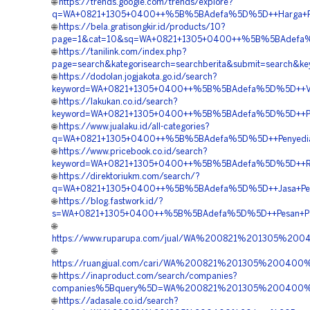
🌐
https://trends.google.com/trends/explore?
q=WA+0821+1305+0400++%5B%5BAdefa%5D%5D++Harga+Pema
🌐
https://bela.gratisongkir.id/products/10?
page=1&cat=10&sq=WA+0821+1305+0400++%5B%5BAdefa%5D
🌐
https://tanilink.com/index.php?
page=search&kategorisearch=searchberita&submit=searc
🌐
https://dodolan.jogjakota.go.id/search?
keyword=WA+0821+1305+0400++%5B%5BAdefa%5D%5D++Ven
🌐
https://lakukan.co.id/search?
keyword=WA+0821+1305+0400++%5B%5BAdefa%5D%5D++Pusat
🌐
https://www.jualaku.id/all-categories?
q=WA+0821+1305+0400++%5B%5BAdefa%5D%5D++Penyedia+M
🌐
https://www.pricebook.co.id/search?
keyword=WA+0821+1305+0400++%5B%5BAdefa%5D%5D++Reka
🌐
https://direktoriukm.com/search/?
q=WA+0821+1305+0400++%5B%5BAdefa%5D%5D++Jasa+Penga
🌐
https://blog.fastwork.id/?
s=WA+0821+1305+0400++%5B%5BAdefa%5D%5D++Pesan+Pavi
🌐
https://www.ruparupa.com/jual/WA%200821%201305%2
🌐
https://ruangjual.com/cari/WA%200821%201305%2004
🌐
https://inaproduct.com/search/companies?
companies%5Bquery%5D=WA%200821%201305%200400%2
🌐
https://adasale.co.id/search?