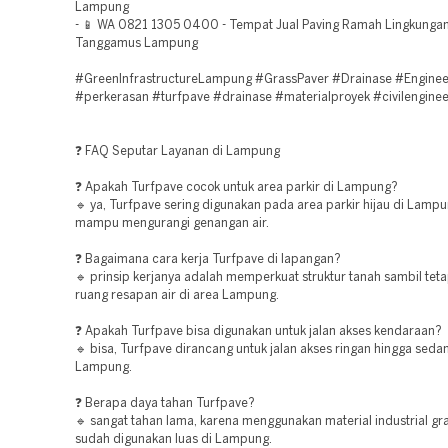
Lampung
- 📱 WA 0821 1305 0400 - Tempat Jual Paving Ramah Lingkunga
Tanggamus Lampung
#GreenInfrastructureLampung #GrassPaver #Drainase #Enginee
#perkerasan #turfpave #drainase #materialproyek #civilenginee
❓ FAQ Seputar Layanan di Lampung
❓ Apakah Turfpave cocok untuk area parkir di Lampung?
🔹 ya, Turfpave sering digunakan pada area parkir hijau di Lamp
mampu mengurangi genangan air.
❓ Bagaimana cara kerja Turfpave di lapangan?
🔹 prinsip kerjanya adalah memperkuat struktur tanah sambil te
ruang resapan air di area Lampung.
❓ Apakah Turfpave bisa digunakan untuk jalan akses kendaraan?
🔹 bisa, Turfpave dirancang untuk jalan akses ringan hingga seda
Lampung.
❓ Berapa daya tahan Turfpave?
🔹 sangat tahan lama, karena menggunakan material industrial gr
sudah digunakan luas di Lampung.