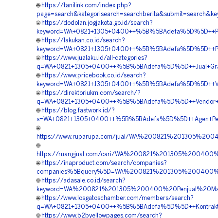
🌐
https://tanilink.com/index.php?
page=search&kategorisearch=searchberita&submit=search
🌐
https://dodolan.jogjakota.go.id/search?
keyword=WA+0821+1305+0400++%5B%5BAdefa%5D%5D++Pusa
🌐
https://lakukan.co.id/search?
keyword=WA+0821+1305+0400++%5B%5BAdefa%5D%5D++Pesa
🌐
https://www.jualaku.id/all-categories?
q=WA+0821+1305+0400++%5B%5BAdefa%5D%5D++Jual+Grave
🌐
https://www.pricebook.co.id/search?
keyword=WA+0821+1305+0400++%5B%5BAdefa%5D%5D++Vend
🌐
https://direktoriukm.com/search/?
q=WA+0821+1305+0400++%5B%5BAdefa%5D%5D++Vendor+Pe
🌐
https://blog.fastwork.id/?
s=WA+0821+1305+0400++%5B%5BAdefa%5D%5D++Agen+Penju
🌐
https://www.ruparupa.com/jual/WA%200821%201305%2
🌐
https://ruangjual.com/cari/WA%200821%201305%200400
🌐
https://inaproduct.com/search/companies?
companies%5Bquery%5D=WA%200821%201305%200400%2
🌐
https://adasale.co.id/search?
keyword=WA%200821%201305%200400%20Penjual%20Mat
🌐
https://www.losgatoschamber.com/members/search?
q=WA+0821+1305+0400++%5B%5BAdefa%5D%5D++Kontraktor
🌐
https://www.b2byellowpages.com/search?