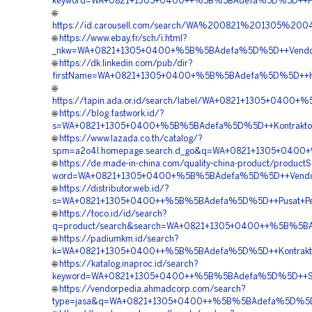
keyword=WA+0821+1305+0400++%5B%5BAdefa%5D%5D++Pem
🌐
https://id.carousell.com/search/WA%200821%201305%
🌐
https://www.ebay.fr/sch/i.html?
_nkw=WA+0821+1305+0400+%5B%5BAdefa%5D%5D++Vendor+P
🌐
https://dk.linkedin.com/pub/dir?
firstName=WA+0821+1305+0400+%5B%5BAdefa%5D%5D++Harg
🌐
https://tapin.ada.or.id/search/label/WA+0821+1305+040
🌐
https://blog.fastwork.id/?
s=WA+0821+1305+0400+%5B%5BAdefa%5D%5D++Kontraktor+P
🌐
https://www.lazada.co.th/catalog/?
spm=a2o4l.homepage.search.d_go&q=WA+0821+1305+0400+
🌐
https://de.made-in-china.com/quality-china-product/product
word=WA+0821+1305+0400+%5B%5BAdefa%5D%5D++Vendor+J
🌐
https://distributor.web.id/?
s=WA+0821+1305+0400++%5B%5BAdefa%5D%5D++Pusat+Penga
🌐
https://toco.id/id/search?
q=product/search&search=WA+0821+1305+0400++%5B%5BA
🌐
https://padiumkm.id/search?
k=WA+0821+1305+0400++%5B%5BAdefa%5D%5D++Kontraktor
🌐
https://katalog.inaproc.id/search?
keyword=WA+0821+1305+0400++%5B%5BAdefa%5D%5D++Supp
🌐
https://vendorpedia.ahmadcorp.com/search?
type=jasa&q=WA+0821+1305+0400++%5B%5BAdefa%5D%5D++