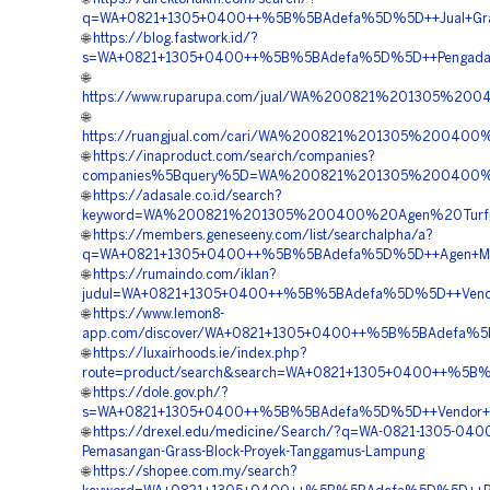
q=WA+0821+1305+0400++%5B%5BAdefa%5D%5D++Jual+Gras
🌐
https://blog.fastwork.id/?
s=WA+0821+1305+0400++%5B%5BAdefa%5D%5D++Pengadaan+
🌐
https://www.ruparupa.com/jual/WA%200821%201305%2
🌐
https://ruangjual.com/cari/WA%200821%201305%20040
🌐
https://inaproduct.com/search/companies?
companies%5Bquery%5D=WA%200821%201305%200400%2
🌐
https://adasale.co.id/search?
keyword=WA%200821%201305%200400%20Agen%20Turfpa
🌐
https://members.geneseeny.com/list/searchalpha/a?
q=WA+0821+1305+0400++%5B%5BAdefa%5D%5D++Agen+Mate
🌐
https://rumaindo.com/iklan?
judul=WA+0821+1305+0400++%5B%5BAdefa%5D%5D++Vendor
🌐
https://www.lemon8-
app.com/discover/WA+0821+1305+0400++%5B%5BAdefa%5D
🌐
https://luxairhoods.ie/index.php?
route=product/search&search=WA+0821+1305+0400++%5B
🌐
https://dole.gov.ph/?
s=WA+0821+1305+0400++%5B%5BAdefa%5D%5D++Vendor+Jua
🌐
https://drexel.edu/medicine/Search/?q=WA-0821-1305-0400
Pemasangan-Grass-Block-Proyek-Tanggamus-Lampung
🌐
https://shopee.com.my/search?