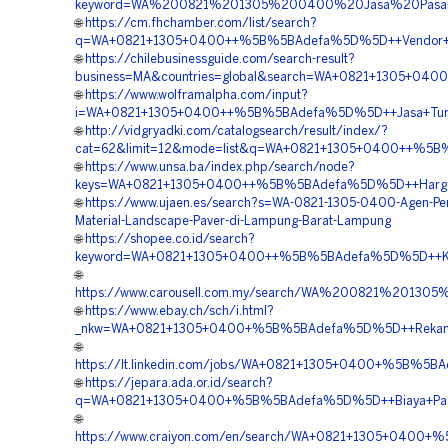
keyword=WA%200821%201305%200400%20Jasa%20Pasan
🌐
https://cm.fhchamber.com/list/search?
q=WA+0821+1305+0400++%5B%5BAdefa%5D%5D++Vendor+Jua
🌐
https://chilebusinessguide.com/search-result?
business=MA&countries=global&search=WA+0821+1305+040
🌐
https://www.wolframalpha.com/input?
i=WA+0821+1305+0400++%5B%5BAdefa%5D%5D++Jasa+Turfp
🌐
http://vidgryadki.com/catalogsearch/result/index/?
cat=62&limit=12&mode=list&q=WA+0821+1305+0400++%5B%
🌐
https://www.unsa.ba/index.php/search/node?
keys=WA+0821+1305+0400++%5B%5BAdefa%5D%5D++Harga+Pa
🌐
https://www.ujaen.es/search?s=WA-0821-1305-0400-Agen-Pen
Material-Landscape-Paver-di-Lampung-Barat-Lampung
🌐
https://shopee.co.id/search?
keyword=WA+0821+1305+0400++%5B%5BAdefa%5D%5D++Kont
🌐
https://www.carousell.com.my/search/WA%200821%201
🌐
https://www.ebay.ch/sch/i.html?
_nkw=WA+0821+1305+0400+%5B%5BAdefa%5D%5D++Rekanan
🌐
https://lt.linkedin.com/jobs/WA+0821+1305+0400+%5B%5B
🌐
https://jepara.ada.or.id/search?
q=WA+0821+1305+0400+%5B%5BAdefa%5D%5D++Biaya+Pasang+
🌐
https://www.craiyon.com/en/search/WA+0821+1305+0400+