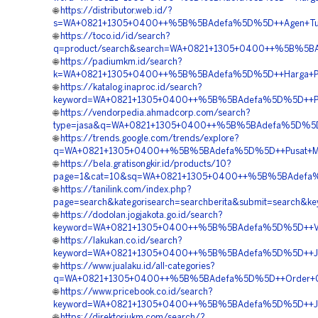
🌐
https://distributor.web.id/?
s=WA+0821+1305+0400++%5B%5BAdefa%5D%5D++Agen+Tur
🌐
https://toco.id/id/search?
q=product/search&search=WA+0821+1305+0400++%5B%5BA
🌐
https://padiumkm.id/search?
k=WA+0821+1305+0400++%5B%5BAdefa%5D%5D++Harga+Pem
🌐
https://katalog.inaproc.id/search?
keyword=WA+0821+1305+0400++%5B%5BAdefa%5D%5D++Pesa
🌐
https://vendorpedia.ahmadcorp.com/search?
type=jasa&q=WA+0821+1305+0400++%5B%5BAdefa%5D%5D++
🌐
https://trends.google.com/trends/explore?
q=WA+0821+1305+0400++%5B%5BAdefa%5D%5D++Pusat+Mate
🌐
https://bela.gratisongkir.id/products/10?
page=1&cat=10&sq=WA+0821+1305+0400++%5B%5BAdefa%5D
🌐
https://tanilink.com/index.php?
page=search&kategorisearch=searchberita&submit=sear
🌐
https://dodolan.jogjakota.go.id/search?
keyword=WA+0821+1305+0400++%5B%5BAdefa%5D%5D++Vend
🌐
https://lakukan.co.id/search?
keyword=WA+0821+1305+0400++%5B%5BAdefa%5D%5D++Jas
🌐
https://www.jualaku.id/all-categories?
q=WA+0821+1305+0400++%5B%5BAdefa%5D%5D++Order+Gra
🌐
https://www.pricebook.co.id/search?
keyword=WA+0821+1305+0400++%5B%5BAdefa%5D%5D++Jasa
🌐
https://direktoriukm.com/search/?