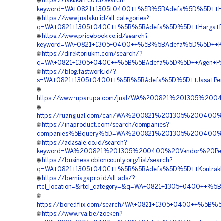
🌐
https://lakukan.co.id/search?
keyword=WA+0821+1305+0400++%5B%5BAdefa%5D%5D++Harga
🌐
https://www.jualaku.id/all-categories?
q=WA+0821+1305+0400++%5B%5BAdefa%5D%5D++Harga+Peng
🌐
https://www.pricebook.co.id/search?
keyword=WA+0821+1305+0400++%5B%5BAdefa%5D%5D++Kontr
🌐
https://direktoriukm.com/search/?
q=WA+0821+1305+0400++%5B%5BAdefa%5D%5D++Agen+Perme
🌐
https://blog.fastwork.id/?
s=WA+0821+1305+0400++%5B%5BAdefa%5D%5D++Jasa+Penga
🌐
https://www.ruparupa.com/jual/WA%200821%201305%2
🌐
https://ruangjual.com/cari/WA%200821%201305%2004
🌐
https://inaproduct.com/search/companies?
companies%5Bquery%5D=WA%200821%201305%200400%2
🌐
https://adasale.co.id/search?
keyword=WA%200821%201305%200400%20Vendor%20Pen
🌐
https://business.obioncounty.org/list/search?
q=WA+0821+1305+0400++%5B%5BAdefa%5D%5D++Kontraktor
🌐
https://berniagapro.id/all-ads/?
rtcl_location=&rtcl_category=&q=WA+0821+1305+0400++%5
🌐
https://boredflix.com/search/WA+0821+1305+0400++%5B%
🌐
https://www.rva.be/zoeken?