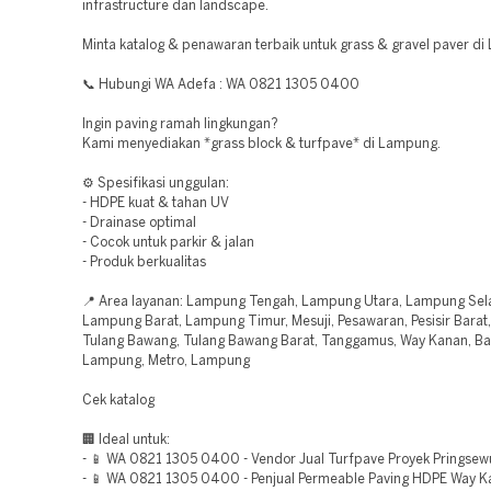
infrastructure dan landscape.
Minta katalog & penawaran terbaik untuk grass & gravel paver d
📞 Hubungi WA Adefa : WA 0821 1305 0400
Ingin paving ramah lingkungan?
Kami menyediakan *grass block & turfpave* di Lampung.
⚙️ Spesifikasi unggulan:
- HDPE kuat & tahan UV
- Drainase optimal
- Cocok untuk parkir & jalan
- Produk berkualitas
📍 Area layanan: Lampung Tengah, Lampung Utara, Lampung Sel
Lampung Barat, Lampung Timur, Mesuji, Pesawaran, Pesisir Barat,
Tulang Bawang, Tulang Bawang Barat, Tanggamus, Way Kanan, B
Lampung, Metro, Lampung
Cek katalog
🏢 Ideal untuk:
- 📱 WA 0821 1305 0400 - Vendor Jual Turfpave Proyek Pringse
- 📱 WA 0821 1305 0400 - Penjual Permeable Paving HDPE Way 