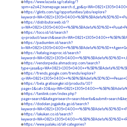
🌐
https://www.lazada.sg/catalog/?
spm=a2o42.homepage.search.d_go&q=WA+0821+1305+0400
🌐
https://glints.com/sg/opportunities/jobs/explore?
keyword=WA+0821+1305+0400+%5B%5BAdefa%5D%5D++Pusat+
🌐
https://distributor.web.id/?
s=WA+0821+1305+0400++%5B%5BAdefa%5D%5D++Pusat+Penju
🌐
https://toco.id/id/search?
q=product/search&search=WA+0821+1305+0400++%5B%5BA
🌐
https://padiumkm.id/search?
k=WA+0821+1305+0400++%5B%5BAdefa%5D%5D++Agen+Grass
🌐
https://katalog.inaproc.id/search?
keyword=WA+0821+1305+0400++%5B%5BAdefa%5D%5D++Jasa
🌐
https://vendorpedia.ahmadcorp.com/search?
type=jasa&q=WA+0821+1305+0400++%5B%5BAdefa%5D%5D++O
🌐
https://trends.google.com/trends/explore?
q=WA+0821+1305+0400++%5B%5BAdefa%5D%5D++Pesan+Gras
🌐
https://bela.gratisongkir.id/products/10?
page=1&cat=10&sq=WA+0821+1305+0400++%5B%5BAdefa%5D%
🌐
https://tanilink.com/index.php?
page=search&kategorisearch=searchberita&submit=searc
🌐
https://dodolan.jogjakota.go.id/search?
keyword=WA+0821+1305+0400++%5B%5BAdefa%5D%5D++Peng
🌐
https://lakukan.co.id/search?
keyword=WA+0821+1305+0400++%5B%5BAdefa%5D%5D++Reka
🌐
https://www.jualaku.id/all-categories?