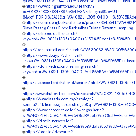
q=WA+0821+1305+0400++%5B%5BAdefa%5D%5D++Jasa+Tur
🌐
https://www.binghamton.edu/search/?
cx=013262338783433875854%3A7stszgiris8&ie=UTF-
8&cof=FORID%3A11&q=WA+0821+1305+0400++%5B%5BAdefa
🌐
https://karin.dongkrakusaha.com/produk/8545541/WA-0821
Biaya-Pasang-Grass-Block-Berkualitas-Tulang-Bawang-Lampung
🌐
https://shopee.co.th/search?
keyword=WA+0821+1305+0400++%5B%5BAdefa%5D%5D++Jual
🌐
https://tw.carousell.com/search/WA%200821%201305%
🌐
https://www.ebay.pl/sch/i.html?
_nkw=WA+0821+1305+0400+%5B%5BAdefa%5D%5D++Jasa+Pe
🌐
https://dk.linkedin.com/learning/search?
keywords=WA+0821+1305+0400+%5B%5BAdefa%5D%5D++Rekan
🌐
https://kotasoe.terdekat.or.id/search/label/WA+0821+1
🌐
https://www.shutterstock.com/id/search/WA+0821+1305+0
🌐
https://www.lazada.com.my/catalog/?
spm=a2o4k.homepage.search.d_go&q=WA+0821+1305+0400+
🌐
https://www.careerjet.co.id/lowongan-kerja?
s=WA+0821+1305+0400+%5B%5BAdefa%5D%5D++Pusat+Peng
🌐
https://distributor.web.id/?
s=WA+0821+1305+0400++%5B%5BAdefa%5D%5D++Jasa+Penga
🌐
https://toco.id/id/search?