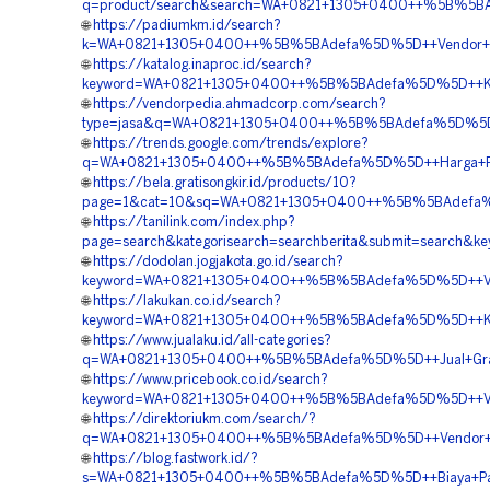
q=product/search&search=WA+0821+1305+0400++%5B%5BAd
🌐
https://padiumkm.id/search?
k=WA+0821+1305+0400++%5B%5BAdefa%5D%5D++Vendor+Gr
🌐
https://katalog.inaproc.id/search?
keyword=WA+0821+1305+0400++%5B%5BAdefa%5D%5D++Kontr
🌐
https://vendorpedia.ahmadcorp.com/search?
type=jasa&q=WA+0821+1305+0400++%5B%5BAdefa%5D%5D+
🌐
https://trends.google.com/trends/explore?
q=WA+0821+1305+0400++%5B%5BAdefa%5D%5D++Harga+Pen
🌐
https://bela.gratisongkir.id/products/10?
page=1&cat=10&sq=WA+0821+1305+0400++%5B%5BAdefa%5
🌐
https://tanilink.com/index.php?
page=search&kategorisearch=searchberita&submit=searc
🌐
https://dodolan.jogjakota.go.id/search?
keyword=WA+0821+1305+0400++%5B%5BAdefa%5D%5D++Vend
🌐
https://lakukan.co.id/search?
keyword=WA+0821+1305+0400++%5B%5BAdefa%5D%5D++Kontr
🌐
https://www.jualaku.id/all-categories?
q=WA+0821+1305+0400++%5B%5BAdefa%5D%5D++Jual+Gras
🌐
https://www.pricebook.co.id/search?
keyword=WA+0821+1305+0400++%5B%5BAdefa%5D%5D++Vend
🌐
https://direktoriukm.com/search/?
q=WA+0821+1305+0400++%5B%5BAdefa%5D%5D++Vendor+Jua
🌐
https://blog.fastwork.id/?
s=WA+0821+1305+0400++%5B%5BAdefa%5D%5D++Biaya+Pasan