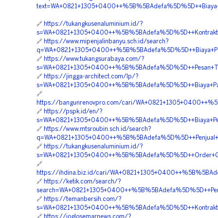
text=WA+0821+1305+0400++%5B%5BAdefa%5D%5D++Biaya+P
🔗
https://tukangkusenaluminium.id/?
s=WA+0821+1305+0400++%5B%5BAdefa%5D%5D++Kontraktor
🔗
https://www.mipenjalinbanyu.sch.id/search?
q=WA+0821+1305+0400++%5B%5BAdefa%5D%5D++Biaya+Pasa
🔗
https://www.tukangsurabaya.com/?
s=WA+0821+1305+0400++%5B%5BAdefa%5D%5D++Pesan+Tur
🔗
https://jingga-architect.com/lp/?
s=WA+0821+1305+0400++%5B%5BAdefa%5D%5D++Biaya+Pasa
🔗
https://bangunrenovpro.com/cari/WA+0821+1305+0400++%
🔗
https://pspk.id/en/?
s=WA+0821+1305+0400++%5B%5BAdefa%5D%5D++Biaya+Pema
🔗
https://www.mtsroubin.sch.id/search?
q=WA+0821+1305+0400++%5B%5BAdefa%5D%5D++Penjual+Pe
🔗
https://tukangkusenaluminium.id/?
s=WA+0821+1305+0400++%5B%5BAdefa%5D%5D++Order+Gras
🔗
https://ihdina.biz.id/cari/WA+0821+1305+0400++%5B%5B
🔗
https://ketik.com/search/?
search=WA+0821+1305+0400++%5B%5BAdefa%5D%5D++Pemboro
🔗
https://temanbersih.com/?
s=WA+0821+1305+0400++%5B%5BAdefa%5D%5D++Kontraktor+
🔗
https://joglosemarnews.com/?