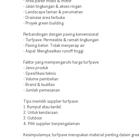
- Area parkir mobil & motor
- Jalan lingkungan & akses ringan
- Landscape taman & perumahan
- Drainase area terbuka
- Proyek green building
Perbandingan dengan paving konvensional:
- Turfpave: Permeable & ramah lingkungan
- Paving beton: Tidak menyerap air
- Aspal: Menghasilkan runoff tinggi
Faktor yang mempengaruhi harga turfpave:
- Jenis produk
- Spesifikasi teknis
- Volume pembelian
- Brand & kualitas
- Jumlah pemesanan
Tips memilih supplier turfpave:
1. Rumput atau kerikil.
2. Untuk kendaraan.
3. Outdoor.
4. Pilih supplier berpengalaman.
Kesimpulannya, turfpave merupakan material penting dalam gre