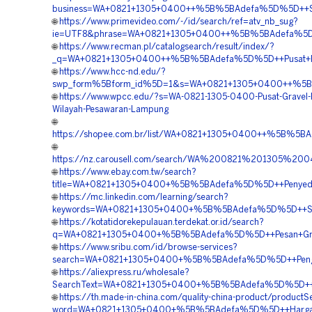
business=WA+0821+1305+0400++%5B%5BAdefa%5D%5D++Sup
🌐
https://www.primevideo.com/-/id/search/ref=atv_nb_sug?
ie=UTF8&phrase=WA+0821+1305+0400++%5B%5BAdefa%5D%5D
🌐
https://www.recman.pl/catalogsearch/result/index/?
_q=WA+0821+1305+0400++%5B%5BAdefa%5D%5D++Pusat+Penj
🌐
https://www.hcc-nd.edu/?
swp_form%5Bform_id%5D=1&s=WA+0821+1305+0400++%5B%5
🌐
https://www.wpcc.edu/?s=WA-0821-1305-0400-Pusat-Gravel-
Wilayah-Pesawaran-Lampung
🌐
https://shopee.com.br/list/WA+0821+1305+0400++%5B%5BAd
🌐
https://nz.carousell.com/search/WA%200821%201305%
🌐
https://www.ebay.com.tw/search?
title=WA+0821+1305+0400+%5B%5BAdefa%5D%5D++Penyedia
🌐
https://mc.linkedin.com/learning/search?
keywords=WA+0821+1305+0400+%5B%5BAdefa%5D%5D++Supp
🌐
https://kotatidorekepulauan.terdekat.or.id/search?
q=WA+0821+1305+0400+%5B%5BAdefa%5D%5D++Pesan+Gras
🌐
https://www.sribu.com/id/browse-services?
search=WA+0821+1305+0400+%5B%5BAdefa%5D%5D++Penga
🌐
https://aliexpress.ru/wholesale?
SearchText=WA+0821+1305+0400+%5B%5BAdefa%5D%5D++Pus
🌐
https://th.made-in-china.com/quality-china-product/productS
word=WA+0821+1305+0400+%5B%5BAdefa%5D%5D++Harga+P