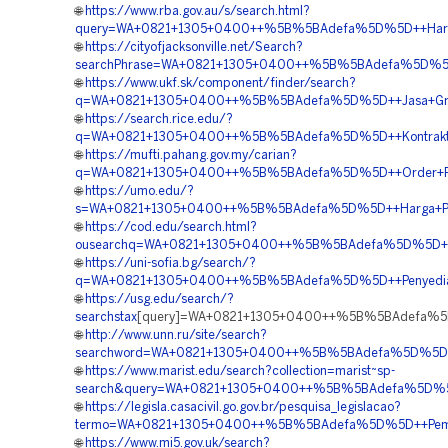
🌐
https://www.rba.gov.au/s/search.html?
query=WA+0821+1305+0400++%5B%5BAdefa%5D%5D++Harga
🌐
https://cityofjacksonville.net/Search?
searchPhrase=WA+0821+1305+0400++%5B%5BAdefa%5D%5D++
🌐
https://www.ukf.sk/component/finder/search?
q=WA+0821+1305+0400++%5B%5BAdefa%5D%5D++Jasa+Gras
🌐
https://search.rice.edu/?
q=WA+0821+1305+0400++%5B%5BAdefa%5D%5D++Kontraktor
🌐
https://mufti.pahang.gov.my/carian?
q=WA+0821+1305+0400++%5B%5BAdefa%5D%5D++Order+Pav
🌐
https://umo.edu/?
s=WA+0821+1305+0400++%5B%5BAdefa%5D%5D++Harga+Pasan
🌐
https://cod.edu/search.html?
ousearchq=WA+0821+1305+0400++%5B%5BAdefa%5D%5D++J
🌐
https://uni-sofia.bg/search/?
q=WA+0821+1305+0400++%5B%5BAdefa%5D%5D++Penyedia+
🌐
https://usg.edu/search/?
searchstax
[query]=WA+0821+1305+0400++%5B%5BAdefa%5D%
🌐
http://www.unn.ru/site/search?
searchword=WA+0821+1305+0400++%5B%5BAdefa%5D%5D++H
🌐
https://www.marist.edu/search?collection=marist~sp-
search&query=WA+0821+1305+0400++%5B%5BAdefa%5D%5D++
🌐
https://legisla.casacivil.go.gov.br/pesquisa_legislacao?
termo=WA+0821+1305+0400++%5B%5BAdefa%5D%5D++Pembor
🌐
https://www.mi5.gov.uk/search?