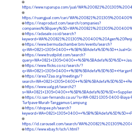
🌐
https://www.ruparupa.com/jual/WA%200821%201305%2
🌐
https://ruangjual.com/cari/WA%200821%201305%2004
🌐
https://inaproduct.com/search/companies?
companies%5Bquery%5D=WA%200821%201305%200400%2
🌐
https://adasale.co.id/search?
keyword=WA%200821%201305%200400%20Agen%20Penjua
🌐
https://www.bermudachamber.bm/events/search?
q=WA+0821+1305+0400++%5B%5BAdefa%5D%5D++Jual+Gras
🌐
https://www.trustpilot.com/search?
query=WA+0821+1305+0400++%5B%5BAdefa%5D%5D++Jasa+P
🌐
https://www.flicks.co.nz/search/?
q=WA+0821+1305+0400++%5B%5BAdefa%5D%5D++Harga+Pem
🌐
https://area72aa.org/meetings/?
search=WA+0821+1305+0400++%5B%5BAdefa%5D%5D++Peng
🌐
https://www.ualg.pt/search2?
s=WA+0821+1305+0400++%5B%5BAdefa%5D%5D++Supplier+G
🌐
https://ci.san-fernando.ca.us/?s=WA-0821-1305-0400-Biaya-
Turfpave-Murah-Tanggamus-Lampung
🌐
https://shopee.ph/search?
keyword=WA+0821+1305+0400++%5B%5BAdefa%5D%5D++Peny
🌐
https://id.carousell.com/search/WA%200821%201305%2
🌐
https://www.ebay.fr/sch/i.html?