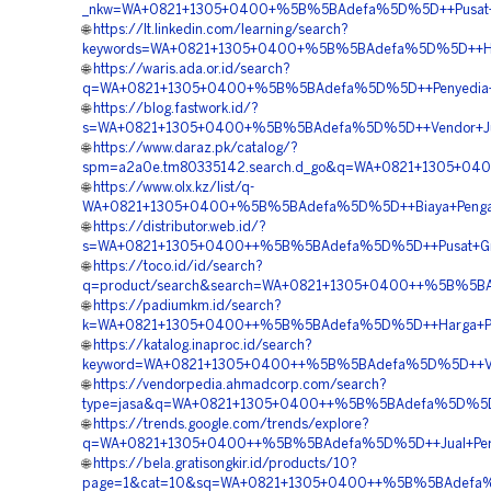
_nkw=WA+0821+1305+0400+%5B%5BAdefa%5D%5D++Pusat+Pen
🌐
https://lt.linkedin.com/learning/search?
keywords=WA+0821+1305+0400+%5B%5BAdefa%5D%5D++Harg
🌐
https://waris.ada.or.id/search?
q=WA+0821+1305+0400+%5B%5BAdefa%5D%5D++Penyedia+G
🌐
https://blog.fastwork.id/?
s=WA+0821+1305+0400+%5B%5BAdefa%5D%5D++Vendor+Jual
🌐
https://www.daraz.pk/catalog/?
spm=a2a0e.tm80335142.search.d_go&q=WA+0821+1305+04
🌐
https://www.olx.kz/list/q-
WA+0821+1305+0400+%5B%5BAdefa%5D%5D++Biaya+Pengadaa
🌐
https://distributor.web.id/?
s=WA+0821+1305+0400++%5B%5BAdefa%5D%5D++Pusat+Gra
🌐
https://toco.id/id/search?
q=product/search&search=WA+0821+1305+0400++%5B%5BAd
🌐
https://padiumkm.id/search?
k=WA+0821+1305+0400++%5B%5BAdefa%5D%5D++Harga+Pema
🌐
https://katalog.inaproc.id/search?
keyword=WA+0821+1305+0400++%5B%5BAdefa%5D%5D++Vend
🌐
https://vendorpedia.ahmadcorp.com/search?
type=jasa&q=WA+0821+1305+0400++%5B%5BAdefa%5D%5D++J
🌐
https://trends.google.com/trends/explore?
q=WA+0821+1305+0400++%5B%5BAdefa%5D%5D++Jual+Perm
🌐
https://bela.gratisongkir.id/products/10?
page=1&cat=10&sq=WA+0821+1305+0400++%5B%5BAdefa%5D%