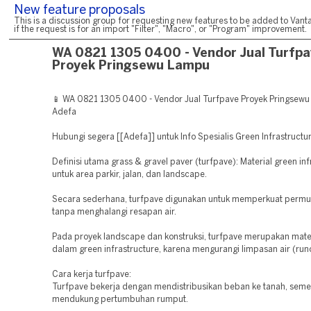
New feature proposals
This is a discussion group for requesting new features to be added to Vanta
if the request is for an import "Filter", "Macro", or "Program" improvement.
WA 0821 1305 0400 - Vendor Jual Turfp
Proyek Pringsewu Lampu
📱 WA 0821 1305 0400 - Vendor Jual Turfpave Proyek Pringsew
Adefa
Hubungi segera [[Adefa]] untuk Info Spesialis Green Infrastructu
Definisi utama grass & gravel paver (turfpave): Material green inf
untuk area parkir, jalan, dan landscape.
Secara sederhana, turfpave digunakan untuk memperkuat permu
tanpa menghalangi resapan air.
Pada proyek landscape dan konstruksi, turfpave merupakan mater
dalam green infrastructure, karena mengurangi limpasan air (runo
Cara kerja turfpave:
Turfpave bekerja dengan mendistribusikan beban ke tanah, seme
mendukung pertumbuhan rumput.