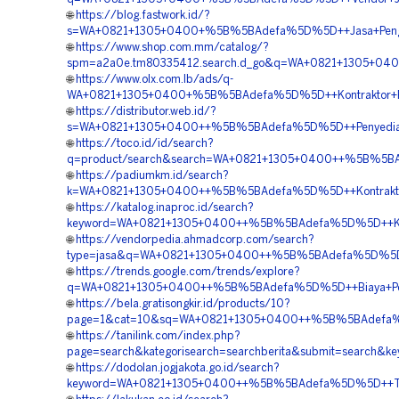
🌐
https://blog.fastwork.id/?
s=WA+0821+1305+0400+%5B%5BAdefa%5D%5D++Jasa+Pengada
🌐
https://www.shop.com.mm/catalog/?
spm=a2a0e.tm80335412.search.d_go&q=WA+0821+1305+04
🌐
https://www.olx.com.lb/ads/q-
WA+0821+1305+0400+%5B%5BAdefa%5D%5D++Kontraktor+Pasa
🌐
https://distributor.web.id/?
s=WA+0821+1305+0400++%5B%5BAdefa%5D%5D++Penyedia+T
🌐
https://toco.id/id/search?
q=product/search&search=WA+0821+1305+0400++%5B%5BA
🌐
https://padiumkm.id/search?
k=WA+0821+1305+0400++%5B%5BAdefa%5D%5D++Kontraktor+
🌐
https://katalog.inaproc.id/search?
keyword=WA+0821+1305+0400++%5B%5BAdefa%5D%5D++Kont
🌐
https://vendorpedia.ahmadcorp.com/search?
type=jasa&q=WA+0821+1305+0400++%5B%5BAdefa%5D%5D++
🌐
https://trends.google.com/trends/explore?
q=WA+0821+1305+0400++%5B%5BAdefa%5D%5D++Biaya+Pema
🌐
https://bela.gratisongkir.id/products/10?
page=1&cat=10&sq=WA+0821+1305+0400++%5B%5BAdefa%5D%
🌐
https://tanilink.com/index.php?
page=search&kategorisearch=searchberita&submit=searc
🌐
https://dodolan.jogjakota.go.id/search?
keyword=WA+0821+1305+0400++%5B%5BAdefa%5D%5D++Temp