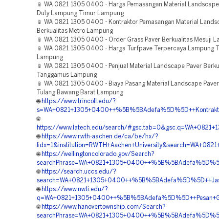
📱 WA 0821 1305 0400 - Harga Pemasangan Material Landscape
Duty Lampung Timur Lampung
📱 WA 0821 1305 0400 - Kontraktor Pemasangan Material Lands
Berkualitas Metro Lampung
📱 WA 0821 1305 0400 - Order Grass Paver Berkualitas Mesuji 
📱 WA 0821 1305 0400 - Harga Turfpave Terpercaya Lampung 
Lampung
📱 WA 0821 1305 0400 - Penjual Material Landscape Paver Berku
Tanggamus Lampung
📱 WA 0821 1305 0400 - Biaya Pasang Material Landscape Paver
Tulang Bawang Barat Lampung
🌐
https://www.trincoll.edu/?
s=WA+0821+1305+0400++%5B%5BAdefa%5D%5D++Kontraktor+
🌐
https://www.latech.edu/search/#gsc.tab=0&gsc.q=WA+08
🌐
https://www.rwth-aachen.de/ca/be/hx/?
lidx=1&institution=RWTH+Aachen+University&search=WA+0
🌐
https://wellingtoncolorado.gov/Search?
searchPhrase=WA+0821+1305+0400++%5B%5BAdefa%5D%5D+
🌐
https://search.uccs.edu/?
search=WA+0821+1305+0400++%5B%5BAdefa%5D%5D++Jasa+P
🌐
https://www.nwti.edu/?
q=WA+0821+1305+0400++%5B%5BAdefa%5D%5D++Pesan+Gra
🌐
https://www.hanovertownship.com/Search?
searchPhrase=WA+0821+1305+0400++%5B%5BAdefa%5D%5D+