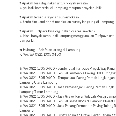
❓ Apakah bisa digunakan untuk proyek swasta?
🔹 ya, baik komersial di Lampung maupun proyek publik.
❓ Apakah tersedia layanan survey lokasi?
🔹 tentu, tim kami dapat melakukan survey langsung di Lampung.
❓ Apakah Turfpave bisa digunakan di area sekolah?
🔹 bisa, banyak kampus di Lampung menggunakan Turfpave untuk
dan parkir.
☎️ Hubungi | Adefa sekarang di Lampung.
📞 WA: WA 0821 1305 0400
📱 WA 0821 1305 0400 - Vendor Jual Turfpave Proyek Way Kan
📱 WA 0821 1305 0400 - Penjual Permeable Paving HDPE Pring
📱 WA 0821 1305 0400 - Tempat Jual Paving Ramah Lingkungan
Lampung Utara Lampung
📱 WA 0821 1305 0400 - Jasa Pemasangan Paving Ramah Lingku
Lampung Timur Lampung
📱 WA 0821 1305 0400 - Jasa Gravel Paver Wilayah Mesuji Lamp
📱 WA 0821 1305 0400 - Penjual Grass Block di Lampung Barat
📱 WA 0821 1305 0400 - Jasa Pasang Permeable Paving Tulang 
Lampung
📱 WA 0821 1305 0400 - Pusat Penjualan Gravel Paver Berkualit