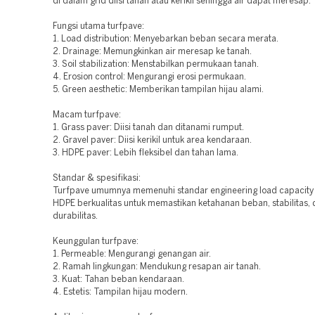
di dalam grid diisi tanah atau kerikil sehingga air dapat meresap.
Fungsi utama turfpave:
1. Load distribution: Menyebarkan beban secara merata.
2. Drainage: Memungkinkan air meresap ke tanah.
3. Soil stabilization: Menstabilkan permukaan tanah.
4. Erosion control: Mengurangi erosi permukaan.
5. Green aesthetic: Memberikan tampilan hijau alami.
Macam turfpave:
1. Grass paver: Diisi tanah dan ditanami rumput.
2. Gravel paver: Diisi kerikil untuk area kendaraan.
3. HDPE paver: Lebih fleksibel dan tahan lama.
Standar & spesifikasi:
Turfpave umumnya memenuhi standar engineering load capacity 
HDPE berkualitas untuk memastikan ketahanan beban, stabilitas,
durabilitas.
Keunggulan turfpave:
1. Permeable: Mengurangi genangan air.
2. Ramah lingkungan: Mendukung resapan air tanah.
3. Kuat: Tahan beban kendaraan.
4. Estetis: Tampilan hijau modern.