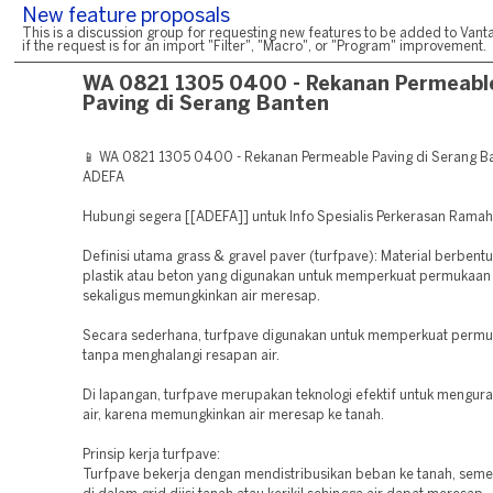
New feature proposals
This is a discussion group for requesting new features to be added to Vanta
if the request is for an import "Filter", "Macro", or "Program" improvement.
WA 0821 1305 0400 - Rekanan Permeabl
Paving di Serang Banten
📱 WA 0821 1305 0400 - Rekanan Permeable Paving di Serang Ba
ADEFA
Hubungi segera [[ADEFA]] untuk Info Spesialis Perkerasan Rama
Definisi utama grass & gravel paver (turfpave): Material berbentu
plastik atau beton yang digunakan untuk memperkuat permukaan
sekaligus memungkinkan air meresap.
Secara sederhana, turfpave digunakan untuk memperkuat permu
tanpa menghalangi resapan air.
Di lapangan, turfpave merupakan teknologi efektif untuk mengur
air, karena memungkinkan air meresap ke tanah.
Prinsip kerja turfpave:
Turfpave bekerja dengan mendistribusikan beban ke tanah, seme