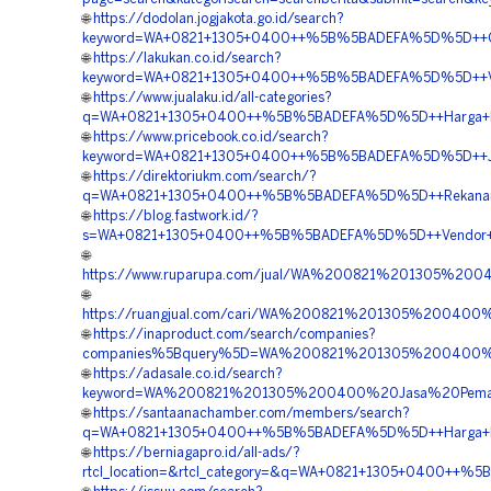
🌐
https://dodolan.jogjakota.go.id/search?
keyword=WA+0821+1305+0400++%5B%5BADEFA%5D%5D++Order
🌐
https://lakukan.co.id/search?
keyword=WA+0821+1305+0400++%5B%5BADEFA%5D%5D++Vend
🌐
https://www.jualaku.id/all-categories?
q=WA+0821+1305+0400++%5B%5BADEFA%5D%5D++Harga+Pasa
🌐
https://www.pricebook.co.id/search?
keyword=WA+0821+1305+0400++%5B%5BADEFA%5D%5D++Jasa
🌐
https://direktoriukm.com/search/?
q=WA+0821+1305+0400++%5B%5BADEFA%5D%5D++Rekanan+Gr
🌐
https://blog.fastwork.id/?
s=WA+0821+1305+0400++%5B%5BADEFA%5D%5D++Vendor+Jua
🌐
https://www.ruparupa.com/jual/WA%200821%201305%20
🌐
https://ruangjual.com/cari/WA%200821%201305%20040
🌐
https://inaproduct.com/search/companies?
companies%5Bquery%5D=WA%200821%201305%200400%20
🌐
https://adasale.co.id/search?
keyword=WA%200821%201305%200400%20Jasa%20Pemasa
🌐
https://santaanachamber.com/members/search?
q=WA+0821+1305+0400++%5B%5BADEFA%5D%5D++Harga+Pema
🌐
https://berniagapro.id/all-ads/?
rtcl_location=&rtcl_category=&q=WA+0821+1305+0400++%