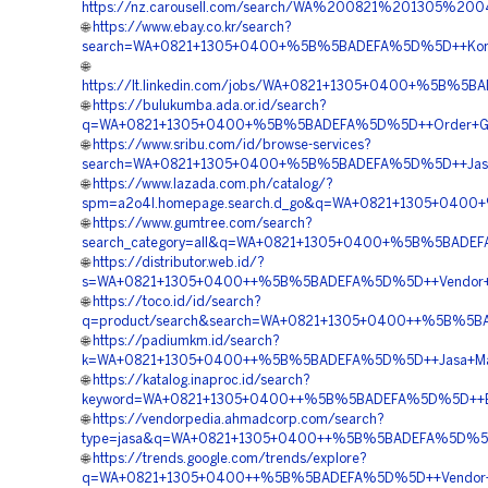
https://nz.carousell.com/search/WA%200821%201305%2
🌐
https://www.ebay.co.kr/search?
search=WA+0821+1305+0400+%5B%5BADEFA%5D%5D++Kontrak
🌐
https://lt.linkedin.com/jobs/WA+0821+1305+0400+%5B%5B
🌐
https://bulukumba.ada.or.id/search?
q=WA+0821+1305+0400+%5B%5BADEFA%5D%5D++Order+Grass
🌐
https://www.sribu.com/id/browse-services?
search=WA+0821+1305+0400+%5B%5BADEFA%5D%5D++Jasa+P
🌐
https://www.lazada.com.ph/catalog/?
spm=a2o4l.homepage.search.d_go&q=WA+0821+1305+0400+
🌐
https://www.gumtree.com/search?
search_category=all&q=WA+0821+1305+0400+%5B%5BADEFA%
🌐
https://distributor.web.id/?
s=WA+0821+1305+0400++%5B%5BADEFA%5D%5D++Vendor+Jua
🌐
https://toco.id/id/search?
q=product/search&search=WA+0821+1305+0400++%5B%5BADE
🌐
https://padiumkm.id/search?
k=WA+0821+1305+0400++%5B%5BADEFA%5D%5D++Jasa+Materi
🌐
https://katalog.inaproc.id/search?
keyword=WA+0821+1305+0400++%5B%5BADEFA%5D%5D++Biaya+
🌐
https://vendorpedia.ahmadcorp.com/search?
type=jasa&q=WA+0821+1305+0400++%5B%5BADEFA%5D%5D++J
🌐
https://trends.google.com/trends/explore?
q=WA+0821+1305+0400++%5B%5BADEFA%5D%5D++Vendor+Gra