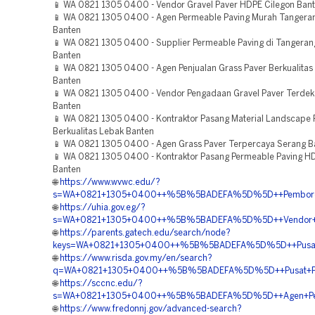
📱 WA 0821 1305 0400 - Vendor Gravel Paver HDPE Cilegon Ban
📱 WA 0821 1305 0400 - Agen Permeable Paving Murah Tangeran
Banten
📱 WA 0821 1305 0400 - Supplier Permeable Paving di Tangeran
Banten
📱 WA 0821 1305 0400 - Agen Penjualan Grass Paver Berkualitas
Banten
📱 WA 0821 1305 0400 - Vendor Pengadaan Gravel Paver Terdek
Banten
📱 WA 0821 1305 0400 - Kontraktor Pasang Material Landscape 
Berkualitas Lebak Banten
📱 WA 0821 1305 0400 - Agen Grass Paver Terpercaya Serang B
📱 WA 0821 1305 0400 - Kontraktor Pasang Permeable Paving H
Banten
🌐
https://www.wvwc.edu/?
s=WA+0821+1305+0400++%5B%5BADEFA%5D%5D++Pemborong+
🌐
https://uhia.gov.eg/?
s=WA+0821+1305+0400++%5B%5BADEFA%5D%5D++Vendor+Jual
🌐
https://parents.gatech.edu/search/node?
keys=WA+0821+1305+0400++%5B%5BADEFA%5D%5D++Pusat+P
🌐
https://www.risda.gov.my/en/search?
q=WA+0821+1305+0400++%5B%5BADEFA%5D%5D++Pusat+Penga
🌐
https://sccnc.edu/?
s=WA+0821+1305+0400++%5B%5BADEFA%5D%5D++Agen+Perme
🌐
https://www.fredonnj.gov/advanced-search?