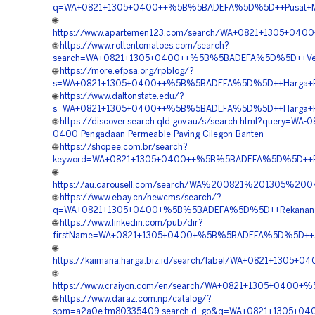
q=WA+0821+1305+0400++%5B%5BADEFA%5D%5D++Pusat+Mater
🌐
https://www.apartemen123.com/search/WA+0821+1305+040
🌐
https://www.rottentomatoes.com/search?
search=WA+0821+1305+0400++%5B%5BADEFA%5D%5D++Vendor+
🌐
https://more.efpsa.org/rpblog/?
s=WA+0821+1305+0400++%5B%5BADEFA%5D%5D++Harga+Pasan
🌐
https://www.daltonstate.edu/?
s=WA+0821+1305+0400++%5B%5BADEFA%5D%5D++Harga+Pema
🌐
https://discover.search.qld.gov.au/s/search.html?query=WA-0
0400-Pengadaan-Permeable-Paving-Cilegon-Banten
🌐
https://shopee.com.br/search?
keyword=WA+0821+1305+0400++%5B%5BADEFA%5D%5D++Biaya
🌐
https://au.carousell.com/search/WA%200821%201305%
🌐
https://www.ebay.cn/newcms/search/?
q=WA+0821+1305+0400+%5B%5BADEFA%5D%5D++Rekanan+Gra
🌐
https://www.linkedin.com/pub/dir?
firstName=WA+0821+1305+0400+%5B%5BADEFA%5D%5D++Agen+
🌐
https://kaimana.harga.biz.id/search/label/WA+0821+1305
🌐
https://www.craiyon.com/en/search/WA+0821+1305+0400+%
🌐
https://www.daraz.com.np/catalog/?
spm=a2a0e.tm80335409.search.d_go&q=WA+0821+1305+040