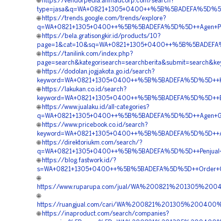
🌐
https://vendorpedia.ahmadcorp.com/search?
type=jasa&q=WA+0821+1305+0400++%5B%5BADEFA%5D%5D++
🌐
https://trends.google.com/trends/explore?
q=WA+0821+1305+0400++%5B%5BADEFA%5D%5D++Agen+Penju
🌐
https://bela.gratisongkir.id/products/10?
page=1&cat=10&sq=WA+0821+1305+0400++%5B%5BADEFA%5D
🌐
https://tanilink.com/index.php?
page=search&kategorisearch=searchberita&submit=searc
🌐
https://dodolan.jogjakota.go.id/search?
keyword=WA+0821+1305+0400++%5B%5BADEFA%5D%5D++Kontr
🌐
https://lakukan.co.id/search?
keyword=WA+0821+1305+0400++%5B%5BADEFA%5D%5D++Biaya
🌐
https://www.jualaku.id/all-categories?
q=WA+0821+1305+0400++%5B%5BADEFA%5D%5D++Agen+Gras
🌐
https://www.pricebook.co.id/search?
keyword=WA+0821+1305+0400++%5B%5BADEFA%5D%5D++Agen+
🌐
https://direktoriukm.com/search/?
q=WA+0821+1305+0400++%5B%5BADEFA%5D%5D++Penjual+Tu
🌐
https://blog.fastwork.id/?
s=WA+0821+1305+0400++%5B%5BADEFA%5D%5D++Order+Gra
🌐
https://www.ruparupa.com/jual/WA%200821%201305%20
🌐
https://ruangjual.com/cari/WA%200821%201305%20040
🌐
https://inaproduct.com/search/companies?