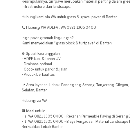
Kesimpulannya, turfpave merupakan material penting dalam gre
infrastructure dan landscape.
Hubungi kami via WA untuk grass & gravel paver di Banten.
📞 Hubungi WA ADEFA : WA 0821 1305 0400
Ingin paving ramah lingkungan?
Kami menyediakan *grass block & turfpave* di Banten.
⚙️ Spesifikasi unggulan:
- HDPE kuat & tahan UV
- Drainase optimal
- Cocok untuk parkir & jalan
- Produk berkualitas
📍 Area layanan: Lebak, Pandeglang, Serang, Tangerang, Cilegon
Selatan, Banten
Hubungi via WA
🏢 Ideal untuk:
- 📱 WA 0821 1305 0400 - Rekanan Permeable Paving di Serang 
- 📱 WA 0821 1305 0400 - Biaya Pengadaan Material Landscape 
Berkualitas Lebak Banten