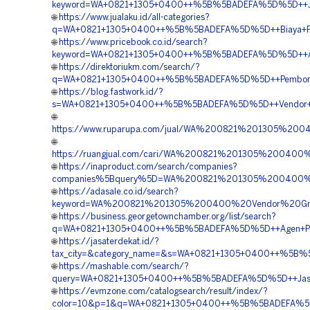
keyword=WA+0821+1305+0400++%5B%5BADEFA%5D%5D++Jasa
🌐
https://www.jualaku.id/all-categories?
q=WA+0821+1305+0400++%5B%5BADEFA%5D%5D++Biaya+Peng
🌐
https://www.pricebook.co.id/search?
keyword=WA+0821+1305+0400++%5B%5BADEFA%5D%5D++Agen
🌐
https://direktoriukm.com/search/?
q=WA+0821+1305+0400++%5B%5BADEFA%5D%5D++Pemborong
🌐
https://blog.fastwork.id/?
s=WA+0821+1305+0400++%5B%5BADEFA%5D%5D++Vendor+Ju
🌐
https://www.ruparupa.com/jual/WA%200821%201305%20
🌐
https://ruangjual.com/cari/WA%200821%201305%20040
🌐
https://inaproduct.com/search/companies?
companies%5Bquery%5D=WA%200821%201305%200400%20
🌐
https://adasale.co.id/search?
keyword=WA%200821%201305%200400%20Vendor%20Gra
🌐
https://business.georgetownchamber.org/list/search?
q=WA+0821+1305+0400++%5B%5BADEFA%5D%5D++Agen+Pavin
🌐
https://jasaterdekat.id/?
tax_city=&category_name=&s=WA+0821+1305+0400++%5B%5
🌐
https://mashable.com/search/?
query=WA+0821+1305+0400++%5B%5BADEFA%5D%5D++Jasa+P
🌐
https://evmzone.com/catalogsearch/result/index/?
color=10&p=1&q=WA+0821+1305+0400++%5B%5BADEFA%5D%5