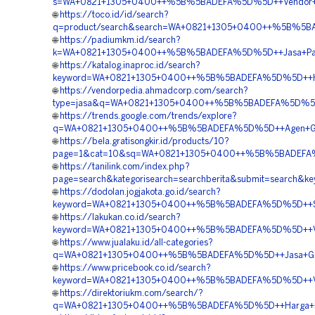
s=WA+0821+1305+0400++%5B%5BADEFA%5D%5D++Vendor+Pen
🌐
https://toco.id/id/search?
q=product/search&search=WA+0821+1305+0400++%5B%5BAD
🌐
https://padiumkm.id/search?
k=WA+0821+1305+0400++%5B%5BADEFA%5D%5D++Jasa+Pasang
🌐
https://katalog.inaproc.id/search?
keyword=WA+0821+1305+0400++%5B%5BADEFA%5D%5D++Harga
🌐
https://vendorpedia.ahmadcorp.com/search?
type=jasa&q=WA+0821+1305+0400++%5B%5BADEFA%5D%5D++K
🌐
https://trends.google.com/trends/explore?
q=WA+0821+1305+0400++%5B%5BADEFA%5D%5D++Agen+Grave
🌐
https://bela.gratisongkir.id/products/10?
page=1&cat=10&sq=WA+0821+1305+0400++%5B%5BADEFA%5D
🌐
https://tanilink.com/index.php?
page=search&kategorisearch=searchberita&submit=searc
🌐
https://dodolan.jogjakota.go.id/search?
keyword=WA+0821+1305+0400++%5B%5BADEFA%5D%5D++Suppl
🌐
https://lakukan.co.id/search?
keyword=WA+0821+1305+0400++%5B%5BADEFA%5D%5D++Vend
🌐
https://www.jualaku.id/all-categories?
q=WA+0821+1305+0400++%5B%5BADEFA%5D%5D++Jasa+Grass
🌐
https://www.pricebook.co.id/search?
keyword=WA+0821+1305+0400++%5B%5BADEFA%5D%5D++Vendo
🌐
https://direktoriukm.com/search/?
q=WA+0821+1305+0400++%5B%5BADEFA%5D%5D++Harga+Perm