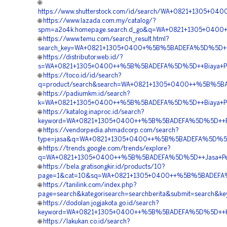
🌐
https://www.shutterstock.com/id/search/WA+0821+1305+0
🌐
https://www.lazada.com.my/catalog/?
spm=a2o4k.homepage.search.d_go&q=WA+0821+1305+0400
🌐
https://www.temu.com/search_result.html?
search_key=WA+0821+1305+0400+%5B%5BADEFA%5D%5D++Su
🌐
https://distributor.web.id/?
s=WA+0821+1305+0400++%5B%5BADEFA%5D%5D++Biaya+Pema
🌐
https://toco.id/id/search?
q=product/search&search=WA+0821+1305+0400++%5B%5BA
🌐
https://padiumkm.id/search?
k=WA+0821+1305+0400++%5B%5BADEFA%5D%5D++Biaya+Pem
🌐
https://katalog.inaproc.id/search?
keyword=WA+0821+1305+0400++%5B%5BADEFA%5D%5D++Pusat
🌐
https://vendorpedia.ahmadcorp.com/search?
type=jasa&q=WA+0821+1305+0400++%5B%5BADEFA%5D%5D++B
🌐
https://trends.google.com/trends/explore?
q=WA+0821+1305+0400++%5B%5BADEFA%5D%5D++Jasa+Penga
🌐
https://bela.gratisongkir.id/products/10?
page=1&cat=10&sq=WA+0821+1305+0400++%5B%5BADEFA%5D%
🌐
https://tanilink.com/index.php?
page=search&kategorisearch=searchberita&submit=searc
🌐
https://dodolan.jogjakota.go.id/search?
keyword=WA+0821+1305+0400++%5B%5BADEFA%5D%5D++Kont
🌐
https://lakukan.co.id/search?