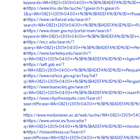
keywords=WA+0821+1305+0400++%5B%5BADEFA%5D%5D++Pen
🌐
https://www.lmu.de/de/suche/?gsearch-t=gsearch-
1&q=WA+0821+1305+0400++%5B%5BADEFA%5D%5D++Pusat+Gra
🌐
https://www.raritanval.edu/search?
search=WA+0821+1305+0400++%5B%5BADEFA%5D%5D++Pusat
🌐
https://www.dosm.gov.my/portal-main/search?
keyword=WA+0821+1305+0400++%5B%5BADEFA%5D%5D++Jasa+
🌐
https://eicc.edu/search/?
query=WA+0821+1305+0400++%5B%5BADEFA%5D%5D++Penjual
🌐
https://www.berkeley.edu/search/?
q=WA+0821+1305+0400++%5B%5BADEFA%5D%5D++Agen+Penju
🌐
https://sett.gob.es/?
s=WA+0821+1305+0400++%5B%5BADEFA%5D%5D++Penjual+Gr
🌐
https://www.nafeza.gov.eg/ar/faq/list?
q=WA+0821+1305+0400++%5B%5BADEFA%5D%5D++Pengadaan+P
🌐
https://www.teanecknj.gov/search?
q=WA+0821+1305+0400++%5B%5BADEFA%5D%5D++Jasa+Pasan
🌐
https://www.cityofmesquite.com/Search?
searchPhrase=WA+0821+1305+0400++%5B%5BADEFA%5D%5D++
🌐
https://www.meduniwien.ac.at/web/suche/WA+0821+1305+
🌐
https://www.uniovi.es/buscador?
q=WA+0821+1305+0400++%5B%5BADEFA%5D%5D++Vendor+Ju
🌐
https://missiontexas.us/Search?
searchPhrase=WA+0821+1305+0400++%5B%5BADEFA%5D%5D++