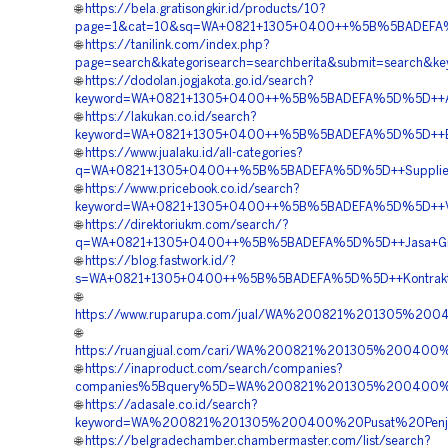
🌐
https://bela.gratisongkir.id/products/10?
page=1&cat=10&sq=WA+0821+1305+0400++%5B%5BADEFA%5D
🌐
https://tanilink.com/index.php?
page=search&kategorisearch=searchberita&submit=searc
🌐
https://dodolan.jogjakota.go.id/search?
keyword=WA+0821+1305+0400++%5B%5BADEFA%5D%5D++Agen+
🌐
https://lakukan.co.id/search?
keyword=WA+0821+1305+0400++%5B%5BADEFA%5D%5D++Biaya
🌐
https://www.jualaku.id/all-categories?
q=WA+0821+1305+0400++%5B%5BADEFA%5D%5D++Supplier+Gr
🌐
https://www.pricebook.co.id/search?
keyword=WA+0821+1305+0400++%5B%5BADEFA%5D%5D++Vendo
🌐
https://direktoriukm.com/search/?
q=WA+0821+1305+0400++%5B%5BADEFA%5D%5D++Jasa+Grave
🌐
https://blog.fastwork.id/?
s=WA+0821+1305+0400++%5B%5BADEFA%5D%5D++Kontraktor+
🌐
https://www.ruparupa.com/jual/WA%200821%201305%20
🌐
https://ruangjual.com/cari/WA%200821%201305%20040
🌐
https://inaproduct.com/search/companies?
companies%5Bquery%5D=WA%200821%201305%200400%20
🌐
https://adasale.co.id/search?
keyword=WA%200821%201305%200400%20Pusat%20Penjua
🌐
https://belgradechamber.chambermaster.com/list/search?