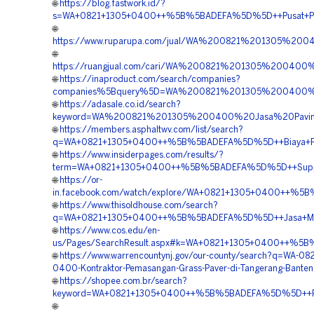
🌐
https://blog.fastwork.id/?
s=WA+0821+1305+0400++%5B%5BADEFA%5D%5D++Pusat+Penju
🌐
https://www.ruparupa.com/jual/WA%200821%201305%20
🌐
https://ruangjual.com/cari/WA%200821%201305%20040
🌐
https://inaproduct.com/search/companies?
companies%5Bquery%5D=WA%200821%201305%200400%20
🌐
https://adasale.co.id/search?
keyword=WA%200821%201305%200400%20Jasa%20Paving
🌐
https://members.asphaltwv.com/list/search?
q=WA+0821+1305+0400++%5B%5BADEFA%5D%5D++Biaya+Pemas
🌐
https://www.insiderpages.com/results/?
term=WA+0821+1305+0400++%5B%5BADEFA%5D%5D++Supplier
🌐
https://or-
in.facebook.com/watch/explore/WA+0821+1305+0400++%5B
🌐
https://www.thisoldhouse.com/search?
q=WA+0821+1305+0400++%5B%5BADEFA%5D%5D++Jasa+Mater
🌐
https://www.cos.edu/en-
us/Pages/SearchResult.aspx#k=WA+0821+1305+0400++%5B%
🌐
https://www.warrencountynj.gov/our-county/search?q=WA-082
0400-Kontraktor-Pemasangan-Grass-Paver-di-Tangerang-Banten
🌐
https://shopee.com.br/search?
keyword=WA+0821+1305+0400++%5B%5BADEFA%5D%5D++Reka
🌐