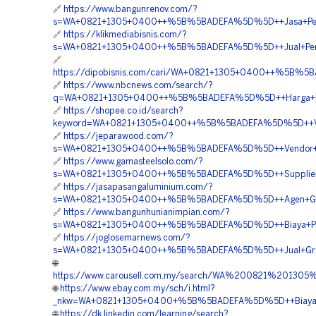
🔗
https://www.bangunrenov.com/?
s=WA+0821+1305+0400++%5B%5BADEFA%5D%5D++Jasa+Pema
🔗
https://klikmediabisnis.com/?
s=WA+0821+1305+0400++%5B%5BADEFA%5D%5D++Jual+Perme
🔗
https://dipobisnis.com/cari/WA+0821+1305+0400++%5B%5B
🔗
https://www.nbcnews.com/search/?
q=WA+0821+1305+0400++%5B%5BADEFA%5D%5D++Harga+Penga
🔗
https://shopee.co.id/search?
keyword=WA+0821+1305+0400++%5B%5BADEFA%5D%5D++Vendo
🔗
https://jeparawood.com/?
s=WA+0821+1305+0400++%5B%5BADEFA%5D%5D++Vendor+Gras
🔗
https://www.gamasteelsolo.com/?
s=WA+0821+1305+0400++%5B%5BADEFA%5D%5D++Supplier+Gr
🔗
https://jasapasangaluminium.com/?
s=WA+0821+1305+0400++%5B%5BADEFA%5D%5D++Agen+Grass
🔗
https://www.bangunhunianimpian.com/?
s=WA+0821+1305+0400++%5B%5BADEFA%5D%5D++Biaya+Pema
🔗
https://joglosemarnews.com/?
s=WA+0821+1305+0400++%5B%5BADEFA%5D%5D++Jual+Grass
🌐
https://www.carousell.com.my/search/WA%200821%201
🌐
https://www.ebay.com.my/sch/i.html?
_nkw=WA+0821+1305+0400+%5B%5BADEFA%5D%5D++Biaya+P
🌐
https://dk.linkedin.com/learning/search?