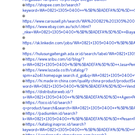
🌐
https://shopee.com.br/search?
keyword=WA+0821+1305+0400++%5B%5BADEFA%5D%5D++Suppl
🌐
https://www.carousell.ph/search/WA%200821%201305%
🌐
https://www.ebay.com.au/sch/i.html?
_nkw=WA+0821+1305+0400+%5B%5BADEFA%5D%5D++Biaya+Pe
🌐
https://sk.linkedin.com/jobs/WA+0821+1305+0400+%5B%5B
🌐
https://hulusungaitengah.ada.or.id/search/label/WA+08
🌐
https://www.sribu.com/id/blog/?
s=WA+0821+1305+0400+%5B%5BADEFA%5D%5D++Jasa+Pemasa
🌐
https://www.lazada.co.th/catalog/?
spm=a2o4l.homepage.search.d_go&q=WA+0821+1305+0400+
🌐
https://hi.made-in-china.com/quality-china-product/productS
word=WA+0821+1305+0400+%5B%5BADEFA%5D%5D++Vendor+G
🌐
https://distributor.web.id/?
s=WA+0821+1305+0400++%5B%5BADEFA%5D%5D++Agen+Perme
🌐
https://toco.id/id/search?
q=product/search&search=WA+0821+1305+0400++%5B%5BAD
🌐
https://padiumkm.id/search?
k=WA+0821+1305+0400++%5B%5BADEFA%5D%5D++Pesan+Pavi
🌐
https://katalog.inaproc.id/search?
keyword=WA+0821+1305+0400++%5B%5BADEFA%5D%5D++Ven