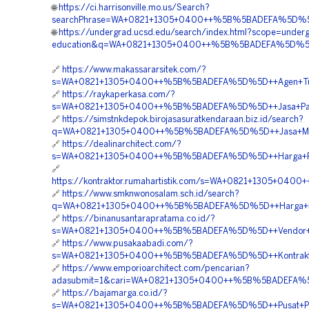
🌐
https://ci.harrisonville.mo.us/Search?
searchPhrase=WA+0821+1305+0400++%5B%5BADEFA%5D%5D++
🌐
https://undergrad.ucsd.edu/search/index.html?scope=underg
education&q=WA+0821+1305+0400++%5B%5BADEFA%5D%5D++O
🔗
https://www.makassararsitek.com/?
s=WA+0821+1305+0400++%5B%5BADEFA%5D%5D++Agen+Tur
🔗
https://raykaperkasa.com/?
s=WA+0821+1305+0400++%5B%5BADEFA%5D%5D++Jasa+Pasan
🔗
https://simstnkdepok.birojasasuratkendaraan.biz.id/search?
q=WA+0821+1305+0400++%5B%5BADEFA%5D%5D++Jasa+Materi
🔗
https://dealinarchitect.com/?
s=WA+0821+1305+0400++%5B%5BADEFA%5D%5D++Harga+Pavi
🔗
https://kontraktor.rumahartistik.com/s=WA+0821+1305+0
🔗
https://www.smknwonosalam.sch.id/search?
q=WA+0821+1305+0400++%5B%5BADEFA%5D%5D++Harga+Mater
🔗
https://binanusantarapratama.co.id/?
s=WA+0821+1305+0400++%5B%5BADEFA%5D%5D++Vendor+Peng
🔗
https://www.pusakaabadi.com/?
s=WA+0821+1305+0400++%5B%5BADEFA%5D%5D++Kontraktor+
🔗
https://www.emporioarchitect.com/pencarian?
adasubmit=1&cari=WA+0821+1305+0400++%5B%5BADEFA%5D%5
🔗
https://bajamarga.co.id/?
s=WA+0821+1305+0400++%5B%5BADEFA%5D%5D++Pusat+Penju