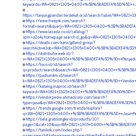
keywords=WA+0821+1305+0400+%5B%5BADEFA%5D%5D++Jasa
🌐
https://tanjungpandan.terdekat.or.id/search/label/WA+0
🌐
https://www.freepik.com/search?
format=search&query=WA+0821+1305+0400+%5B%5BADEFA%5
🌐
https://www.lazada.co.id/catalog/?
spm=a2o4j.homepage.search.d_go&q=WA+0821+1305+0400+%
🌐
https://dealls.com/karir/gilland-group?
searchActiveJob=WA+0821+1305+0400+%5B%5BADEFA%5D%5D+
🌐
https://distributor.web.id/?
s=WA+0821+1305+0400++%5B%5BADEFA%5D%5D++Penyedia+T
🌐
https://toco.id/id/search?
q=product/search&search=WA+0821+1305+0400++%5B%5BAD
🌐
https://padiumkm.id/search?
k=WA+0821+1305+0400++%5B%5BADEFA%5D%5D++Vendor+Mate
🌐
https://katalog.inaproc.id/search?
keyword=WA+0821+1305+0400++%5B%5BADEFA%5D%5D++Tempa
🌐
https://vendorpedia.ahmadcorp.com/search?
type=jasa&q=WA+0821+1305+0400++%5B%5BADEFA%5D%5D++
🌐
https://trends.google.com/trends/explore?
q=WA+0821+1305+0400++%5B%5BADEFA%5D%5D++Jasa+Pemas
🌐
https://bela.gratisongkir.id/products/10?
page=1&cat=10&sq=WA+0821+1305+0400++%5B%5BADEFA%5D
🌐
https://tanilink.com/index.php?
page=search&kategorisearch=searchberita&submit=searc