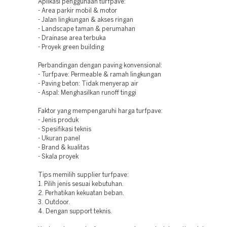
Aplikasi penggunaan turfpave:
- Area parkir mobil & motor
- Jalan lingkungan & akses ringan
- Landscape taman & perumahan
- Drainase area terbuka
- Proyek green building
Perbandingan dengan paving konvensional:
- Turfpave: Permeable & ramah lingkungan
- Paving beton: Tidak menyerap air
- Aspal: Menghasilkan runoff tinggi
Faktor yang mempengaruhi harga turfpave:
- Jenis produk
- Spesifikasi teknis
- Ukuran panel
- Brand & kualitas
- Skala proyek
Tips memilih supplier turfpave:
1. Pilih jenis sesuai kebutuhan.
2. Perhatikan kekuatan beban.
3. Outdoor.
4. Dengan support teknis.