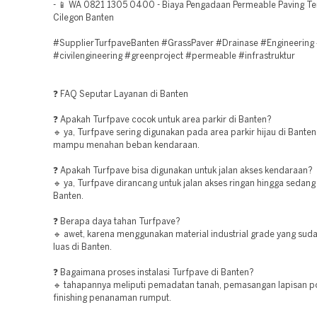
- 📱 WA 0821 1305 0400 - Biaya Pengadaan Permeable Paving T
Cilegon Banten
#SupplierTurfpaveBanten #GrassPaver #Drainase #Engineering
#civilengineering #greenproject #permeable #infrastruktur
❓ FAQ Seputar Layanan di Banten
❓ Apakah Turfpave cocok untuk area parkir di Banten?
🔹 ya, Turfpave sering digunakan pada area parkir hijau di Bante
mampu menahan beban kendaraan.
❓ Apakah Turfpave bisa digunakan untuk jalan akses kendaraan?
🔹 ya, Turfpave dirancang untuk jalan akses ringan hingga sedang
Banten.
❓ Berapa daya tahan Turfpave?
🔹 awet, karena menggunakan material industrial grade yang sud
luas di Banten.
❓ Bagaimana proses instalasi Turfpave di Banten?
🔹 tahapannya meliputi pemadatan tanah, pemasangan lapisan p
finishing penanaman rumput.