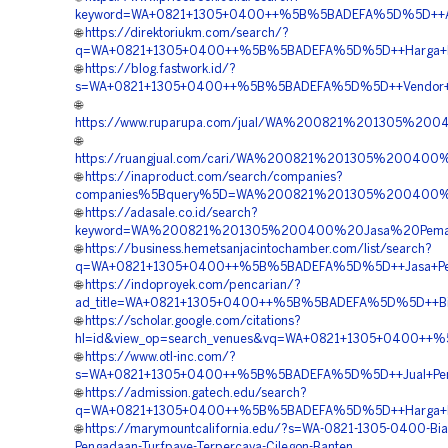
keyword=WA+0821+1305+0400++%5B%5BADEFA%5D%5D++Agen+
🌐
https://direktoriukm.com/search/?
q=WA+0821+1305+0400++%5B%5BADEFA%5D%5D++Harga+Pema
🌐
https://blog.fastwork.id/?
s=WA+0821+1305+0400++%5B%5BADEFA%5D%5D++Vendor+Jua
🌐
https://www.ruparupa.com/jual/WA%200821%201305%20
🌐
https://ruangjual.com/cari/WA%200821%201305%200400
🌐
https://inaproduct.com/search/companies?
companies%5Bquery%5D=WA%200821%201305%200400%20
🌐
https://adasale.co.id/search?
keyword=WA%200821%201305%200400%20Jasa%20Pemasa
🌐
https://business.hemetsanjacintochamber.com/list/search?
q=WA+0821+1305+0400++%5B%5BADEFA%5D%5D++Jasa+Pemas
🌐
https://indoproyek.com/pencarian/?
ad_title=WA+0821+1305+0400++%5B%5BADEFA%5D%5D++Biaya
🌐
https://scholar.google.com/citations?
hl=id&view_op=search_venues&vq=WA+0821+1305+0400++%
🌐
https://www.otl-inc.com/?
s=WA+0821+1305+0400++%5B%5BADEFA%5D%5D++Jual+Permea
🌐
https://admission.gatech.edu/search?
q=WA+0821+1305+0400++%5B%5BADEFA%5D%5D++Harga+Peng
🌐
https://marymountcalifornia.edu/?s=WA-0821-1305-0400-Bia
Pengadaan-Turfpave-Terpercaya-Cilegon-Banten