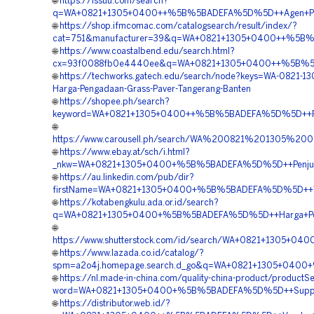
🌐
https://issuu.com/search?
q=WA+0821+1305+0400++%5B%5BADEFA%5D%5D++Agen+Penju
🌐
https://shop.ifmcomac.com/catalogsearch/result/index/?
cat=751&manufacturer=39&q=WA+0821+1305+0400++%5B%5
🌐
https://www.coastalbend.edu/search.html?
cx=93f0088fb0e4440ee&q=WA+0821+1305+0400++%5B%5BAD
🌐
https://techworks.gatech.edu/search/node?keys=WA-0821-1
Harga-Pengadaan-Grass-Paver-Tangerang-Banten
🌐
https://shopee.ph/search?
keyword=WA+0821+1305+0400++%5B%5BADEFA%5D%5D++Pusat
🌐
https://www.carousell.ph/search/WA%200821%201305%
🌐
https://www.ebay.at/sch/i.html?
_nkw=WA+0821+1305+0400+%5B%5BADEFA%5D%5D++Penjual+
🌐
https://au.linkedin.com/pub/dir?
firstName=WA+0821+1305+0400+%5B%5BADEFA%5D%5D++Vend
🌐
https://kotabengkulu.ada.or.id/search?
q=WA+0821+1305+0400+%5B%5BADEFA%5D%5D++Harga+Penga
🌐
https://www.shutterstock.com/id/search/WA+0821+1305+0
🌐
https://www.lazada.co.id/catalog/?
spm=a2o4j.homepage.search.d_go&q=WA+0821+1305+0400+
🌐
https://nl.made-in-china.com/quality-china-product/productS
word=WA+0821+1305+0400+%5B%5BADEFA%5D%5D++Supplier+
🌐
https://distributor.web.id/?