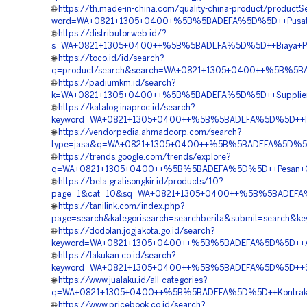
🌐
https://th.made-in-china.com/quality-china-product/productS
word=WA+0821+1305+0400+%5B%5BADEFA%5D%5D++Pusat+Pe
🌐
https://distributor.web.id/?
s=WA+0821+1305+0400++%5B%5BADEFA%5D%5D++Biaya+Penga
🌐
https://toco.id/id/search?
q=product/search&search=WA+0821+1305+0400++%5B%5BAD
🌐
https://padiumkm.id/search?
k=WA+0821+1305+0400++%5B%5BADEFA%5D%5D++Supplier+T
🌐
https://katalog.inaproc.id/search?
keyword=WA+0821+1305+0400++%5B%5BADEFA%5D%5D++Harga
🌐
https://vendorpedia.ahmadcorp.com/search?
type=jasa&q=WA+0821+1305+0400++%5B%5BADEFA%5D%5D++V
🌐
https://trends.google.com/trends/explore?
q=WA+0821+1305+0400++%5B%5BADEFA%5D%5D++Pesan+Gra
🌐
https://bela.gratisongkir.id/products/10?
page=1&cat=10&sq=WA+0821+1305+0400++%5B%5BADEFA%5D
🌐
https://tanilink.com/index.php?
page=search&kategorisearch=searchberita&submit=search
🌐
https://dodolan.jogjakota.go.id/search?
keyword=WA+0821+1305+0400++%5B%5BADEFA%5D%5D++Agen
🌐
https://lakukan.co.id/search?
keyword=WA+0821+1305+0400++%5B%5BADEFA%5D%5D++Suppl
🌐
https://www.jualaku.id/all-categories?
q=WA+0821+1305+0400++%5B%5BADEFA%5D%5D++Kontraktor+
🌐
https://www.pricebook.co.id/search?