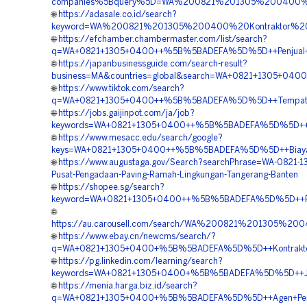
companies%5Bquery%5D=WA%200821%201305%200400%20
🌐
https://adasale.co.id/search?
keyword=WA%200821%201305%200400%20Kontraktor%20
🌐
https://efchamber.chambermaster.com/list/search?
q=WA+0821+1305+0400++%5B%5BADEFA%5D%5D++Penjual+Mat
🌐
https://japanbusinessguide.com/search-result?
business=MA&countries=global&search=WA+0821+1305+04
🌐
https://www.tiktok.com/search?
q=WA+0821+1305+0400++%5B%5BADEFA%5D%5D++Tempat+Ju
🌐
https://jobs.gaijinpot.com/ja/job?
keywords=WA+0821+1305+0400++%5B%5BADEFA%5D%5D++Kon
🌐
https://www.mesacc.edu/search/google?
keys=WA+0821+1305+0400++%5B%5BADEFA%5D%5D++Biaya+Pe
🌐
https://www.augustaga.gov/Search?searchPhrase=WA-0821-
Pusat-Pengadaan-Paving-Ramah-Lingkungan-Tangerang-Banten
🌐
https://shopee.sg/search?
keyword=WA+0821+1305+0400++%5B%5BADEFA%5D%5D++Pesan
🌐
https://au.carousell.com/search/WA%200821%201305%2
🌐
https://www.ebay.cn/newcms/search/?
q=WA+0821+1305+0400+%5B%5BADEFA%5D%5D++Kontraktor+P
🌐
https://pg.linkedin.com/learning/search?
keywords=WA+0821+1305+0400+%5B%5BADEFA%5D%5D++Jasa+
🌐
https://menia.harga.biz.id/search?
q=WA+0821+1305+0400+%5B%5BADEFA%5D%5D++Agen+Penjual