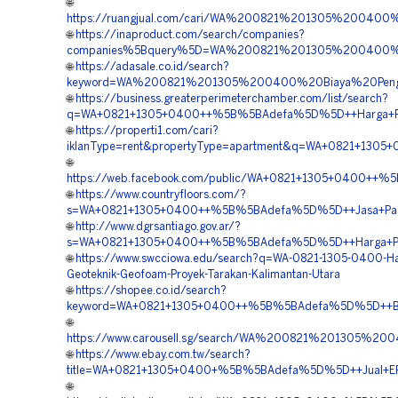
🌐
https://ruangjual.com/cari/WA%200821%201305%200400
🌐
https://inaproduct.com/search/companies?
companies%5Bquery%5D=WA%200821%201305%200400%20
🌐
https://adasale.co.id/search?
keyword=WA%200821%201305%200400%20Biaya%20Penga
🌐
https://business.greaterperimeterchamber.com/list/search?
q=WA+0821+1305+0400++%5B%5BAdefa%5D%5D++Harga+Pasa
🌐
https://properti1.com/cari?
iklanType=rent&propertyType=apartment&q=WA+0821+1305+
🌐
https://web.facebook.com/public/WA+0821+1305+0400++%
🌐
https://www.countryfloors.com/?
s=WA+0821+1305+0400++%5B%5BAdefa%5D%5D++Jasa+Pasan
🌐
http://www.dgrsantiago.gov.ar/?
s=WA+0821+1305+0400++%5B%5BAdefa%5D%5D++Harga+Peng
🌐
https://www.swcciowa.edu/search?q=WA-0821-1305-0400-Har
Geoteknik-Geofoam-Proyek-Tarakan-Kalimantan-Utara
🌐
https://shopee.co.id/search?
keyword=WA+0821+1305+0400++%5B%5BAdefa%5D%5D++Biaya
🌐
https://www.carousell.sg/search/WA%200821%201305%
🌐
https://www.ebay.com.tw/search?
title=WA+0821+1305+0400+%5B%5BAdefa%5D%5D++Jual+EPS
🌐