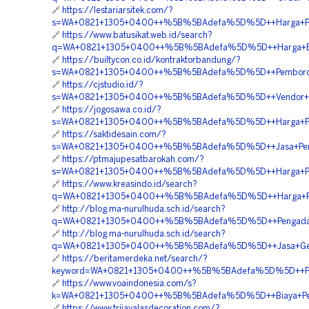
🔗
https://lestariarsitek.com/?
s=WA+0821+1305+0400++%5B%5BAdefa%5D%5D++Harga+Pema
🔗
https://www.batusikat.web.id/search?
q=WA+0821+1305+0400++%5B%5BAdefa%5D%5D++Harga+EPS
🔗
https://builtycon.co.id/kontraktorbandung/?
s=WA+0821+1305+0400++%5B%5BAdefa%5D%5D++Pemborong+
🔗
https://cjstudio.id/?
s=WA+0821+1305+0400++%5B%5BAdefa%5D%5D++Vendor+EPS
🔗
https://jogosawa.co.id/?
s=WA+0821+1305+0400++%5B%5BAdefa%5D%5D++Harga+Pema
🔗
https://saktidesain.com/?
s=WA+0821+1305+0400++%5B%5BAdefa%5D%5D++Jasa+Penga
🔗
https://ptmajupesatbarokah.com/?
s=WA+0821+1305+0400++%5B%5BAdefa%5D%5D++Harga+Pengad
🔗
https://www.kreasindo.id/search?
q=WA+0821+1305+0400++%5B%5BAdefa%5D%5D++Harga+Pen
🔗
http://blog.ma-nurulhuda.sch.id/search?
q=WA+0821+1305+0400++%5B%5BAdefa%5D%5D++Pengadaan
🔗
http://blog.ma-nurulhuda.sch.id/search?
q=WA+0821+1305+0400++%5B%5BAdefa%5D%5D++Jasa+Geofoa
🔗
https://beritamerdeka.net/search/?
keyword=WA+0821+1305+0400++%5B%5BAdefa%5D%5D++Pesan+
🔗
https://www.voaindonesia.com/s?
k=WA+0821+1305+0400++%5B%5BAdefa%5D%5D++Biaya+Penga
🔗
https://www.trijayalasdecoration.com/?