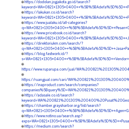
🌐
https://dodolan.jogjakota.go.id/search?
keyword=WA+0821+1305+0400++%5B%5BAdefa%5D%5D++Pesa
🌐
https://lakukan.co.id/search?
keyword=WA+0821+1305+0400++%5B%5BAdefa%5D%5D++Pusa
🌐
https://www.jualaku.id/all-categories?
q=WA+0821+1305+0400++%5B%5BAdefa%5D%5D++Pesan+Geof
🌐
https://www.pricebook.co.id/search?
keyword=WA+0821+1305+0400++%5B%5BAdefa%5D%5D++Jual+
🌐
https://direktoriukm.com/search/?
q=WA+0821+1305+0400++%5B%5BAdefa%5D%5D++Jasa+Pasa
🌐
https://blog.fastwork.id/?
s=WA+0821+1305+0400++%5B%5BAdefa%5D%5D++Vendor+Jual
🌐
https://www.ruparupa.com/jual/WA%200821%201305%2
🌐
https://ruangjual.com/cari/WA%200821%201305%20040
🌐
https://inaproduct.com/search/companies?
companies%5Bquery%5D=WA%200821%201305%200400%2
🌐
https://adasale.co.id/search?
keyword=WA%200821%201305%200400%20Pusat%20Geofo
🌐
https://chamber.graysharbor.org/list/search?
q=WA+0821+1305+0400++%5B%5BAdefa%5D%5D++Agen+Geof
🌐
https://www.notino.ua/search.asp?
exps=WA+0821+1305+0400++%5B%5BAdefa%5D%5D++Pusat+Penj
🌐
https://medium.com/search?