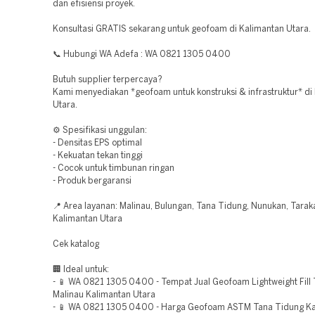
dan efisiensi proyek.
Konsultasi GRATIS sekarang untuk geofoam di Kalimantan Utara.
📞 Hubungi WA Adefa : WA 0821 1305 0400
Butuh supplier terpercaya?
Kami menyediakan *geofoam untuk konstruksi & infrastruktur* di
Utara.
⚙️ Spesifikasi unggulan:
- Densitas EPS optimal
- Kekuatan tekan tinggi
- Cocok untuk timbunan ringan
- Produk bergaransi
📍 Area layanan: Malinau, Bulungan, Tana Tidung, Nunukan, Tarak
Kalimantan Utara
Cek katalog
🏢 Ideal untuk:
- 📱 WA 0821 1305 0400 - Tempat Jual Geofoam Lightweight Fill
Malinau Kalimantan Utara
- 📱 WA 0821 1305 0400 - Harga Geofoam ASTM Tana Tidung Ka