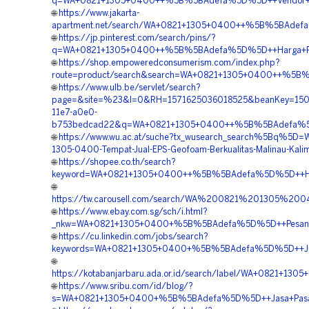
q=WA+0821+1305+0400++%5B%5BAdefa%5D%5D++Vendor+Geof
🌐
https://www.jakarta-
apartment.net/search/WA+0821+1305+0400++%5B%5BAdefa%
🌐
https://jp.pinterest.com/search/pins/?
q=WA+0821+1305+0400++%5B%5BAdefa%5D%5D++Harga+Pema
🌐
https://shop.empoweredconsumerism.com/index.php?
route=product/search&search=WA+0821+1305+0400++%5B%5B
🌐
https://www.ulb.be/servlet/search?
page=&site=%23&l=0&RH=1571625036018525&beanKey=150b
11e7-a0e0-
b753bedcad22&q=WA+0821+1305+0400++%5B%5BAdefa%5D%5
🌐
https://www.wu.ac.at/suche?tx_wusearch_search%5Bq%5D=
1305-0400-Tempat-Jual-EPS-Geofoam-Berkualitas-Malinau-Kali
🌐
https://shopee.co.th/search?
keyword=WA+0821+1305+0400++%5B%5BAdefa%5D%5D++Harg
🌐
https://tw.carousell.com/search/WA%200821%201305%
🌐
https://www.ebay.com.sg/sch/i.html?
_nkw=WA+0821+1305+0400+%5B%5BAdefa%5D%5D++Pesan+Geo
🌐
https://cu.linkedin.com/jobs/search?
keywords=WA+0821+1305+0400+%5B%5BAdefa%5D%5D++Jual+
🌐
https://kotabanjarbaru.ada.or.id/search/label/WA+0821
🌐
https://www.sribu.com/id/blog/?
s=WA+0821+1305+0400+%5B%5BAdefa%5D%5D++Jasa+Pasang