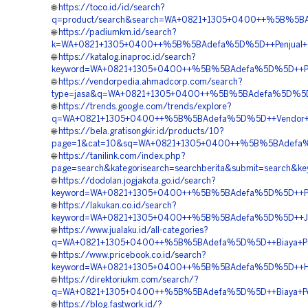
🌐
https://toco.id/id/search?
q=product/search&search=WA+0821+1305+0400++%5B%5BAd
🌐
https://padiumkm.id/search?
k=WA+0821+1305+0400++%5B%5BAdefa%5D%5D++Penjual+Geo
🌐
https://katalog.inaproc.id/search?
keyword=WA+0821+1305+0400++%5B%5BAdefa%5D%5D++Pusat
🌐
https://vendorpedia.ahmadcorp.com/search?
type=jasa&q=WA+0821+1305+0400++%5B%5BAdefa%5D%5D++
🌐
https://trends.google.com/trends/explore?
q=WA+0821+1305+0400++%5B%5BAdefa%5D%5D++Vendor+Jua
🌐
https://bela.gratisongkir.id/products/10?
page=1&cat=10&sq=WA+0821+1305+0400++%5B%5BAdefa%5D%
🌐
https://tanilink.com/index.php?
page=search&kategorisearch=searchberita&submit=search
🌐
https://dodolan.jogjakota.go.id/search?
keyword=WA+0821+1305+0400++%5B%5BAdefa%5D%5D++Pesa
🌐
https://lakukan.co.id/search?
keyword=WA+0821+1305+0400++%5B%5BAdefa%5D%5D++Jasa+Pa
🌐
https://www.jualaku.id/all-categories?
q=WA+0821+1305+0400++%5B%5BAdefa%5D%5D++Biaya+Pasa
🌐
https://www.pricebook.co.id/search?
keyword=WA+0821+1305+0400++%5B%5BAdefa%5D%5D++Harg
🌐
https://direktoriukm.com/search/?
q=WA+0821+1305+0400++%5B%5BAdefa%5D%5D++Biaya+Peng
🌐
https://blog.fastwork.id/?