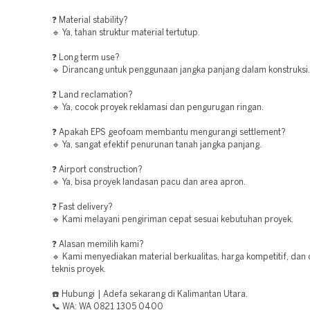
❓ Material stability?
🔹 Ya, tahan struktur material tertutup.
❓ Long term use?
🔹 Dirancang untuk penggunaan jangka panjang dalam konstruksi.
❓ Land reclamation?
🔹 Ya, cocok proyek reklamasi dan pengurugan ringan.
❓ Apakah EPS geofoam membantu mengurangi settlement?
🔹 Ya, sangat efektif penurunan tanah jangka panjang.
❓ Airport construction?
🔹 Ya, bisa proyek landasan pacu dan area apron.
❓ Fast delivery?
🔹 Kami melayani pengiriman cepat sesuai kebutuhan proyek.
❓ Alasan memilih kami?
🔹 Kami menyediakan material berkualitas, harga kompetitif, dan
teknis proyek.
☎️ Hubungi | Adefa sekarang di Kalimantan Utara.
📞 WA: WA 0821 1305 0400