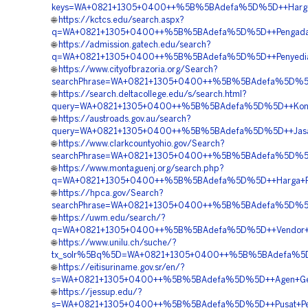
keys=WA+0821+1305+0400++%5B%5BAdefa%5D%5D++Harga+Geo
🌐
https://kctcs.edu/search.aspx?
q=WA+0821+1305+0400++%5B%5BAdefa%5D%5D++Pengadaan+
🌐
https://admission.gatech.edu/search?
q=WA+0821+1305+0400++%5B%5BAdefa%5D%5D++Penyedia+E
🌐
https://www.cityofbrazoria.org/Search?
searchPhrase=WA+0821+1305+0400++%5B%5BAdefa%5D%5D+
🌐
https://search.deltacollege.edu/s/search.html?
query=WA+0821+1305+0400++%5B%5BAdefa%5D%5D++Kontrakt
🌐
https://austroads.gov.au/search?
query=WA+0821+1305+0400++%5B%5BAdefa%5D%5D++Jasa+P
🌐
https://www.clarkcountyohio.gov/Search?
searchPhrase=WA+0821+1305+0400++%5B%5BAdefa%5D%5D++
🌐
https://www.montaguenj.org/search.php?
q=WA+0821+1305+0400++%5B%5BAdefa%5D%5D++Harga+Pasang
🌐
https://hpca.gov/Search?
searchPhrase=WA+0821+1305+0400++%5B%5BAdefa%5D%5D++
🌐
https://uwm.edu/search/?
q=WA+0821+1305+0400++%5B%5BAdefa%5D%5D++Vendor+Geo
🌐
https://www.unilu.ch/suche/?
tx_solr%5Bq%5D=WA+0821+1305+0400++%5B%5BAdefa%5D%5
🌐
https://eitisuriname.gov.sr/en/?
s=WA+0821+1305+0400++%5B%5BAdefa%5D%5D++Agen+Geofo
🌐
https://jessup.edu/?
s=WA+0821+1305+0400++%5B%5BAdefa%5D%5D++Pusat+Penjua