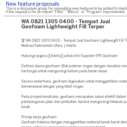
New feature proposals
This is a discussion group for requesting new features to be added to Vanta
if the request is for an import "Filter", "Macro", or "Program" improvement.
WA 0821 1305 0400 - Tempat Jual
Geofoam Lightweight Fill Terper
🏆 WA 0821 1305 0400 - Tempat Jual Geofoam Lightweight Fill 
Malinau Kalimantan Utara | Adefa
Hubungi segera [[Adefa]] untuk Info Supplier EPS Geofoam
Definisi utama geofoam: Blok polimer ringan dengan densitas re
berfungsi untuk mengurangi beban pada tanah dasar.
Secara sederhana, geofoam digunakan untuk menggantikan mate
konvensional dengan yang lebih ringan.
Pada proyek konstruksi, geofoam merupakan solusi efektif dalam
pembangunan jalan dan jembatan, karena mengurangi tekanan p
lunak.
Prinsip kerja geofoam:
Geofoam bekerja dengan menggantikan material tanah berat den