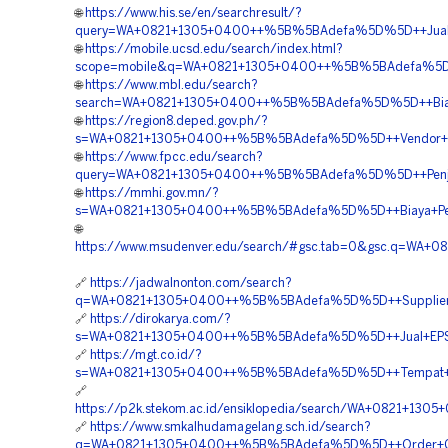
🌐
https://www.his.se/en/searchresult/?
query=WA+0821+1305+0400++%5B%5BAdefa%5D%5D++Jual+Mat
🌐
https://mobile.ucsd.edu/search/index.html?
scope=mobile&q=WA+0821+1305+0400++%5B%5BAdefa%5D%5
🌐
https://www.mbl.edu/search?
search=WA+0821+1305+0400++%5B%5BAdefa%5D%5D++Biaya+
🌐
https://region8.deped.gov.ph/?
s=WA+0821+1305+0400++%5B%5BAdefa%5D%5D++Vendor+EPS
🌐
https://www.fpcc.edu/search?
query=WA+0821+1305+0400++%5B%5BAdefa%5D%5D++Penjual
🌐
https://mmhi.gov.mn/?
s=WA+0821+1305+0400++%5B%5BAdefa%5D%5D++Biaya+Pengad
🌐
https://www.msudenver.edu/search/#gsc.tab=0&gsc.q=WA+
🔗
https://jadwalnonton.com/search?
q=WA+0821+1305+0400++%5B%5BAdefa%5D%5D++Supplier+Ge
🔗
https://dirokarya.com/?
s=WA+0821+1305+0400++%5B%5BAdefa%5D%5D++Jual+EPS+G
🔗
https://mgt.co.id/?
s=WA+0821+1305+0400++%5B%5BAdefa%5D%5D++Tempat+Jua
🔗
https://p2k.stekom.ac.id/ensiklopedia/search/WA+0821+
🔗
https://www.smkalhudamagelang.sch.id/search?
q=WA+0821+1305+0400++%5B%5BAdefa%5D%5D++Order+Geo