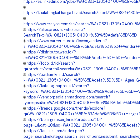
https://es.linkedin.com/jobs/WA+0821+1305+0400+%5B%5B
🌐
https://kualatungkal.harga.biz.id/search/label/WA+0821
🌐
https://www.craiyon.com/en/search/WA+0821+1305+0400+%5
🌐
https://aliexpress.ru/wholesale?
SearchText=WA+0821+1305+0400+%5B%5BAdefa%5D%5D++Orde
🌐
https://www.careerjet.co.id/lowongan-kerja?
s=WA+0821+1305+0400+%5B%5BAdefa%5D%5D++Vendor+Peng
🌐
https://distributor.web.id/?
s=WA+0821+1305+0400++%5B%5BAdefa%5D%5D++Vendor+Pen
🌐
https://toco.id/id/search?
q=product/search&search=WA+0821+1305+0400++%5B%5BAd
🌐
https://padiumkm.id/search?
k=WA+0821+1305+0400++%5B%5BAdefa%5D%5D++Agen+Geofoam
🌐
https://katalog.inaproc.id/search?
keyword=WA+0821+1305+0400++%5B%5BAdefa%5D%5D++Vendo
🌐
https://vendorpedia.ahmadcorp.com/search?
type=jasa&q=WA+0821+1305+0400++%5B%5BAdefa%5D%5D++Bi
🌐
https://trends.google.com/trends/explore?
q=WA+0821+1305+0400++%5B%5BAdefa%5D%5D++Harga+Pasan
🌐
https://bela.gratisongkir.id/products/10?
page=1&cat=10&sq=WA+0821+1305+0400++%5B%5BAdefa%5D%
🌐
https://tanilink.com/index.php?
page=search&kategorisearch=searchberita&submit=searc