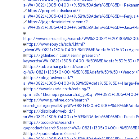
s=WA+0821+1305+0400++%5B%5BAdefa%5D%5D++Rekanan+Mate
🔗
https://properti.ndsolusi.id/?
s=WA+0821+1305+0400++%5B%5BAdefa%5D%5D++Penjual+Ge
🔗
https://jogjadesaininterior.com/?
s=WA+0821+1305+0400++%5B%5BAdefa%5D%5D++Jasa+Pemasa
🌐
https://www.carousell.sg/search/WA%200821%201305%
🌐
https://www.ebay.ch/sch/i.html?
_nkw=WA+0821+1305+0400+%5B%5BAdefa%5D%5D++Agen+EP
🌐
https://gf.linkedin.com/learning/search?
keywords=WA+0821+1305+0400+%5B%5BAdefa%5D%5D++Pemboro
🌐
https://tobelo.harga.biz.id/search?
q=WA+0821+1305+0400+%5B%5BAdefa%5D%5D++Vendor+Penga
🌐
https://blog.fastwork.id/?
s=WA+0821+1305+0400+%5B%5BAdefa%5D%5D++Harga+Pemas
🌐
https://www.lazada.co.th/catalog/?
spm=a2o4l.homepage.search.d_go&q=WA+0821+1305+0400+%
🌐
https://www.gumtree.com/search?
search_category=all&q=WA+0821+1305+0400+%5B%5BAdefa
🌐
https://distributor.web.id/?
s=WA+0821+1305+0400++%5B%5BAdefa%5D%5D++Pusat+Penga
🌐
https://toco.id/id/search?
q=product/search&search=WA+0821+1305+0400++%5B%5BAdef
🌐
https://padiumkm.id/search?