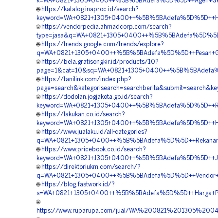
k=WA+0821+1305+0400++%5B%5BAdefa%5D%5D++Agen+Geofoam
🌐
https://katalog.inaproc.id/search?
keyword=WA+0821+1305+0400++%5B%5BAdefa%5D%5D++Harga
🌐
https://vendorpedia.ahmadcorp.com/search?
type=jasa&q=WA+0821+1305+0400++%5B%5BAdefa%5D%5D++S
🌐
https://trends.google.com/trends/explore?
q=WA+0821+1305+0400++%5B%5BAdefa%5D%5D++Pesan+Geo
🌐
https://bela.gratisongkir.id/products/10?
page=1&cat=10&sq=WA+0821+1305+0400++%5B%5BAdefa%5D
🌐
https://tanilink.com/index.php?
page=search&kategorisearch=searchberita&submit=searc
🌐
https://dodolan.jogjakota.go.id/search?
keyword=WA+0821+1305+0400++%5B%5BAdefa%5D%5D++Rekana
🌐
https://lakukan.co.id/search?
keyword=WA+0821+1305+0400++%5B%5BAdefa%5D%5D++Harg
🌐
https://www.jualaku.id/all-categories?
q=WA+0821+1305+0400++%5B%5BAdefa%5D%5D++Rekanan+EP
🌐
https://www.pricebook.co.id/search?
keyword=WA+0821+1305+0400++%5B%5BAdefa%5D%5D++Jasa+
🌐
https://direktoriukm.com/search/?
q=WA+0821+1305+0400++%5B%5BAdefa%5D%5D++Vendor+Pen
🌐
https://blog.fastwork.id/?
s=WA+0821+1305+0400++%5B%5BAdefa%5D%5D++Harga+Pemasa
🌐
https://www.ruparupa.com/jual/WA%200821%201305%200