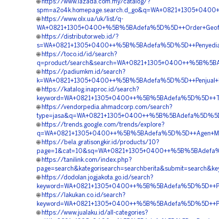
🌐
https://www.lazada.com.my/catalog/?
spm=a2o4k.homepage.search.d_go&q=WA+0821+1305+0400+
🌐
https://www.olx.ua/uk/list/q-
WA+0821+1305+0400+%5B%5BAdefa%5D%5D++Order+Geofoam
🌐
https://distributor.web.id/?
s=WA+0821+1305+0400++%5B%5BAdefa%5D%5D++Penyedia+E
🌐
https://toco.id/id/search?
q=product/search&search=WA+0821+1305+0400++%5B%5BAd
🌐
https://padiumkm.id/search?
k=WA+0821+1305+0400++%5B%5BAdefa%5D%5D++Penjual+Mate
🌐
https://katalog.inaproc.id/search?
keyword=WA+0821+1305+0400++%5B%5BAdefa%5D%5D++Tempat
🌐
https://vendorpedia.ahmadcorp.com/search?
type=jasa&q=WA+0821+1305+0400++%5B%5BAdefa%5D%5D++Pu
🌐
https://trends.google.com/trends/explore?
q=WA+0821+1305+0400++%5B%5BAdefa%5D%5D++Agen+Materi
🌐
https://bela.gratisongkir.id/products/10?
page=1&cat=10&sq=WA+0821+1305+0400++%5B%5BAdefa%5D%5
🌐
https://tanilink.com/index.php?
page=search&kategorisearch=searchberita&submit=searc
🌐
https://dodolan.jogjakota.go.id/search?
keyword=WA+0821+1305+0400++%5B%5BAdefa%5D%5D++Penjua
🌐
https://lakukan.co.id/search?
keyword=WA+0821+1305+0400++%5B%5BAdefa%5D%5D++Pusat
🌐
https://www.jualaku.id/all-categories?