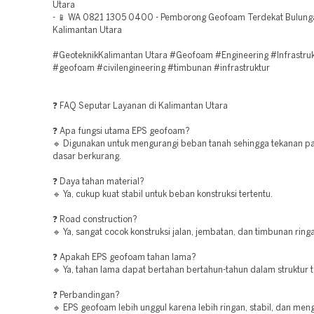
Utara
- 📱 WA 0821 1305 0400 - Pemborong Geofoam Terdekat Bulung
Kalimantan Utara
#GeoteknikKalimantan Utara #Geofoam #Engineering #Infrastruk
#geofoam #civilengineering #timbunan #infrastruktur
❓ FAQ Seputar Layanan di Kalimantan Utara
❓ Apa fungsi utama EPS geofoam?
🔹 Digunakan untuk mengurangi beban tanah sehingga tekanan p
dasar berkurang.
❓ Daya tahan material?
🔹 Ya, cukup kuat stabil untuk beban konstruksi tertentu.
❓ Road construction?
🔹 Ya, sangat cocok konstruksi jalan, jembatan, dan timbunan ring
❓ Apakah EPS geofoam tahan lama?
🔹 Ya, tahan lama dapat bertahan bertahun-tahun dalam struktur 
❓ Perbandingan?
🔹 EPS geofoam lebih unggul karena lebih ringan, stabil, dan men