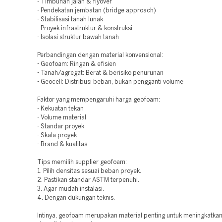
- Timbunan jalan & flyover
- Pendekatan jembatan (bridge approach)
- Stabilisasi tanah lunak
- Proyek infrastruktur & konstruksi
- Isolasi struktur bawah tanah
Perbandingan dengan material konvensional:
- Geofoam: Ringan & efisien
- Tanah/agregat: Berat & berisiko penurunan
- Geocell: Distribusi beban, bukan pengganti volume
Faktor yang mempengaruhi harga geofoam:
- Kekuatan tekan
- Volume material
- Standar proyek
- Skala proyek
- Brand & kualitas
Tips memilih supplier geofoam:
1. Pilih densitas sesuai beban proyek.
2. Pastikan standar ASTM terpenuhi.
3. Agar mudah instalasi.
4. Dengan dukungan teknis.
Intinya, geofoam merupakan material penting untuk meningkatkan 