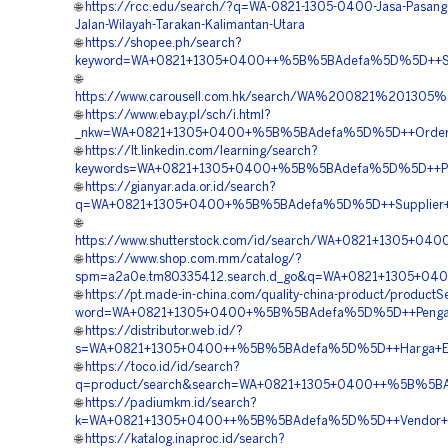
🌐
https://rcc.edu/search/?q=WA-0821-1305-0400-Jasa-Pasan
Jalan-Wilayah-Tarakan-Kalimantan-Utara
🌐
https://shopee.ph/search?
keyword=WA+0821+1305+0400++%5B%5BAdefa%5D%5D++Suppl
🌐
https://www.carousell.com.hk/search/WA%200821%201
🌐
https://www.ebay.pl/sch/i.html?
_nkw=WA+0821+1305+0400+%5B%5BAdefa%5D%5D++Order+Ge
🌐
https://lt.linkedin.com/learning/search?
keywords=WA+0821+1305+0400+%5B%5BAdefa%5D%5D++Pembor
🌐
https://gianyar.ada.or.id/search?
q=WA+0821+1305+0400+%5B%5BAdefa%5D%5D++Supplier+Geof
🌐
https://www.shutterstock.com/id/search/WA+0821+1305+0
🌐
https://www.shop.com.mm/catalog/?
spm=a2a0e.tm80335412.search.d_go&q=WA+0821+1305+040
🌐
https://pt.made-in-china.com/quality-china-product/productS
word=WA+0821+1305+0400+%5B%5BAdefa%5D%5D++Pengadaan+
🌐
https://distributor.web.id/?
s=WA+0821+1305+0400++%5B%5BAdefa%5D%5D++Harga+EPS+
🌐
https://toco.id/id/search?
q=product/search&search=WA+0821+1305+0400++%5B%5BAdef
🌐
https://padiumkm.id/search?
k=WA+0821+1305+0400++%5B%5BAdefa%5D%5D++Vendor+Jual+G
🌐
https://katalog.inaproc.id/search?