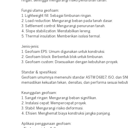
ringan, sehingga mengurangi risiko penurunan tanah.
Fungsi utama geofoam:
1. Lightweight fill: Sebagai timbunan ringan.
2. Load reduction: Mengurangi beban pada tanah dasar.
3. Settlement control: Mengurangi penurunan tanah.
4. Slope stabilization: Menstabilkan lereng.
5. Thermal insulation: Memberikan isolasi termal.
Jenis-jenis:
1. Geofoam EPS: Umum digunakan untuk konstruksi.
2. Geofoam block: Berbentuk blok untuk timbunan.
3. Geofoam custom: Disesuaikan dengan kebutuhan proyek.
Standar & spesifikasi:
Geofoam umumnya memenuhi standar ASTM D6817, ISO, dan SNI
memastikan kekuatan tekan, densitas, dan performa sesuai kebut
Keunggulan geofoam:
1. Sangat ringan: Mengurangi beban signifikan.
2. Instalasi cepat: Mempercepat proyek.
3. Stabil: Mengurangi risiko deformasi.
4. Efisien: Menghemat biaya konstruksi jangka panjang.
Aplikasi penggunaan geofoam: