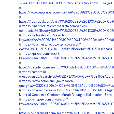
s=WA+0821+1305+0400++%5B%5BAdefa%5D%5D++Harga+Peng
🌐
https://www.ruparupa.com/jual/WA%200821%201305%20
🌐
https://ruangjual.com/cari/WA%200821%201305%200400
🌐
https://inaproduct.com/search/companies?
companies%5Bquery%5D=WA%200821%201305%200400%2
🌐
https://adasale.co.id/search?
keyword=WA%200821%201305%200400%20Pesan%20Materi
🌐
https://business.hwcoc.org/list/search?
q=WA+0821+1305+0400++%5B%5BAdefa%5D%5D++Pesan+Geofoa
🌐
https://pricip.com/ads/?
keyword=WA+0821+1305+0400++%5B%5BAdefa%5D%5D++Suppl
🌐
https://decider.com/search/WA+0821+1305+0400++%5B%5B
🌐
https://amorello-
wiesbaden.de/search/WA+0821+1305+0400++%5B%5BAdefa%5
🌐
https://www.hobokennj.gov/search?
query=WA+0821+1305+0400++%5B%5BAdefa%5D%5D++Pusat+
🌐
https://berkahbersama.biz.id/cari/WA-0821-1305-0400-Agen-
Material-Geoteknik-Geofoam-Murah-Bulungan-Kalimantan-Utara
🌐
https://shopee.com.br/search?
keyword=WA+0821+1305+0400++%5B%5BAdefa%5D%5D++Pusat
🌐
https://tw.carousell.com/search/WA%200821%201305%2