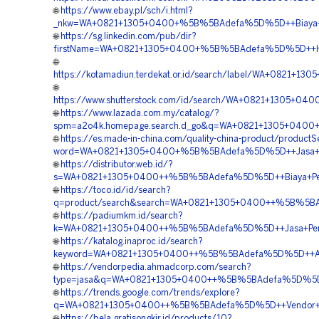
🌐
https://www.ebay.pl/sch/i.html?
_nkw=WA+0821+1305+0400+%5B%5BAdefa%5D%5D++Biaya+Peng
🌐
https://sg.linkedin.com/pub/dir?
firstName=WA+0821+1305+0400+%5B%5BAdefa%5D%5D++Harga
🌐
https://kotamadiun.terdekat.or.id/search/label/WA+0821
🌐
https://www.shutterstock.com/id/search/WA+0821+1305+0
🌐
https://www.lazada.com.my/catalog/?
spm=a2o4k.homepage.search.d_go&q=WA+0821+1305+0400+
🌐
https://es.made-in-china.com/quality-china-product/product
word=WA+0821+1305+0400+%5B%5BAdefa%5D%5D++Jasa+Pemas
🌐
https://distributor.web.id/?
s=WA+0821+1305+0400++%5B%5BAdefa%5D%5D++Biaya+Penga
🌐
https://toco.id/id/search?
q=product/search&search=WA+0821+1305+0400++%5B%5BA
🌐
https://padiumkm.id/search?
k=WA+0821+1305+0400++%5B%5BAdefa%5D%5D++Jasa+Pengada
🌐
https://katalog.inaproc.id/search?
keyword=WA+0821+1305+0400++%5B%5BAdefa%5D%5D++Agen+P
🌐
https://vendorpedia.ahmadcorp.com/search?
type=jasa&q=WA+0821+1305+0400++%5B%5BAdefa%5D%5D++P
🌐
https://trends.google.com/trends/explore?
q=WA+0821+1305+0400++%5B%5BAdefa%5D%5D++Vendor+Mater
🌐
https://bela.gratisongkir.id/products/10?