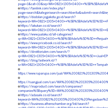
page=1&cat=10&sq=WA+0821+1305+0400++%5B%5BAdefa%5D
🌐
https://tanilink.com/index.php?
page=search&kategorisearch=searchberita&submit=searc
🌐
https://dodolan.jogjakota.go.id/search?
keyword=WA+0821+1305+0400++%5B%5BAdefa%5D%5D++Pusa
🌐
https://lakukan.co.id/search?
keyword=WA+0821+1305+0400++%5B%5BAdefa%5D%5D++Biaya+P
🌐
https://www.jualaku.id/all-categories?
q=WA+0821+1305+0400++%5B%5BAdefa%5D%5D++Penjual+Mate
🌐
https://www.pricebook.co.id/search?
keyword=WA+0821+1305+0400++%5B%5BAdefa%5D%5D++Harga
🌐
https://direktoriukm.com/search/?
q=WA+0821+1305+0400++%5B%5BAdefa%5D%5D++Jual+EPS+G
🌐
https://blog.fastwork.id/?
s=WA+0821+1305+0400++%5B%5BAdefa%5D%5D++Tempat+Jual
🌐
https://www.ruparupa.com/jual/WA%200821%201305%20
🌐
https://ruangjual.com/cari/WA%200821%201305%200400
🌐
https://inaproduct.com/search/companies?
companies%5Bquery%5D=WA%200821%201305%200400%20
🌐
https://adasale.co.id/search?
keyword=WA%200821%201305%200400%20Pengadaan%20Ge
🌐
https://business.athenschamber.org/list/search?