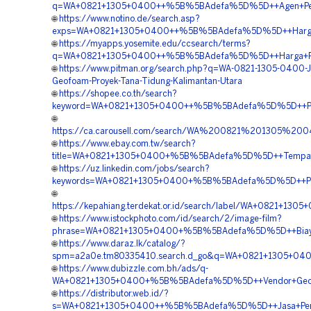
q=WA+0821+1305+0400++%5B%5BAdefa%5D%5D++Agen+Penjua
🌐
https://www.notino.de/search.asp?
exps=WA+0821+1305+0400++%5B%5BAdefa%5D%5D++Harga+P
🌐
https://myapps.yosemite.edu/ccsearch/terms?
q=WA+0821+1305+0400++%5B%5BAdefa%5D%5D++Harga+Pema
🌐
https://www.pitman.org/search.php?q=WA-0821-1305-0400-J
Geofoam-Proyek-Tana-Tidung-Kalimantan-Utara
🌐
https://shopee.co.th/search?
keyword=WA+0821+1305+0400++%5B%5BAdefa%5D%5D++Penye
🌐
https://ca.carousell.com/search/WA%200821%201305%2
🌐
https://www.ebay.com.tw/search?
title=WA+0821+1305+0400+%5B%5BAdefa%5D%5D++Tempat+Ju
🌐
https://uz.linkedin.com/jobs/search?
keywords=WA+0821+1305+0400+%5B%5BAdefa%5D%5D++Penye
🌐
https://kepahiang.terdekat.or.id/search/label/WA+0821+13
🌐
https://www.istockphoto.com/id/search/2/image-film?
phrase=WA+0821+1305+0400+%5B%5BAdefa%5D%5D++Biaya+Pe
🌐
https://www.daraz.lk/catalog/?
spm=a2a0e.tm80335410.search.d_go&q=WA+0821+1305+040
🌐
https://www.dubizzle.com.bh/ads/q-
WA+0821+1305+0400+%5B%5BAdefa%5D%5D++Vendor+Geofoa
🌐
https://distributor.web.id/?
s=WA+0821+1305+0400++%5B%5BAdefa%5D%5D++Jasa+Pengad