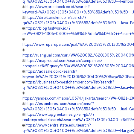
q=WA+0821+1305+0400++%5B%5BAdefa%5D%5D++Pemborong+
🌐
https://www.pricebook.co.id/search?
keyword=WA+0821+1305+0400++%5B%5BAdefa%5D%5D++Jasa+
🌐
https://direktoriukm.com/search/?
q=WA+0821+1305+0400++%5B%5BAdefa%5D%5D++Jasa+Pasang
🌐
https://blog.fastwork.id/?
s=WA+0821+1305+0400++%5B%5BAdefa%5D%5D++Pesan+Mater
🌐
https://www.ruparupa.com/jual/WA%200821%201305%2
🌐
https://ruangjual.com/cari/WA%200821%201305%20040
🌐
https://inaproduct.com/search/companies?
companies%5Bquery%5D=WA%200821%201305%200400%20P
🌐
https://adasale.co.id/search?
keyword=WA%200821%201305%200400%20Biaya%20Pasan
🌐
https://business.foxwestchamber.com/list/search?
q=WA+0821+1305+0400++%5B%5BAdefa%5D%5D++Jasa+Pemas
🌐
https://yandex.com/maps/10574/jakarta/search/WA+0821
🌐
https://es.pinterest.com/search/pins/?
q=WA+0821+1305+0400++%5B%5BAdefa%5D%5D++Jual+Geofoa
🌐
https://www.topgreekwines.gr/en-gb//?
route=product/search&search=WA+0821+1305+0400++%5B%5
🌐
https://www.centralstate.edu/search?
q=WA+0821+1305+0400++%5B%5BAdefa%5D%5D++Harga+Geof