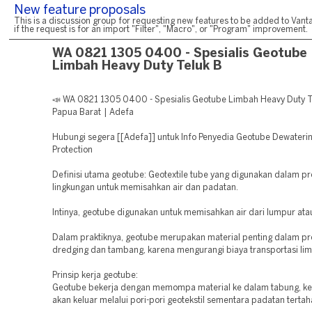
New feature proposals
This is a discussion group for requesting new features to be added to Vanta
if the request is for an import "Filter", "Macro", or "Program" improvement.
WA 0821 1305 0400 - Spesialis Geotube
Limbah Heavy Duty Teluk B
📣 WA 0821 1305 0400 - Spesialis Geotube Limbah Heavy Duty Te
Papua Barat | Adefa
Hubungi segera [[Adefa]] untuk Info Penyedia Geotube Dewateri
Protection
Definisi utama geotube: Geotextile tube yang digunakan dalam p
lingkungan untuk memisahkan air dan padatan.
Intinya, geotube digunakan untuk memisahkan air dari lumpur at
Dalam praktiknya, geotube merupakan material penting dalam pr
dredging dan tambang, karena mengurangi biaya transportasi li
Prinsip kerja geotube:
Geotube bekerja dengan memompa material ke dalam tabung, ke
akan keluar melalui pori-pori geotekstil sementara padatan terta