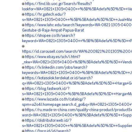
🌐
https://find.lib.uoc.gr/Search/Results?
lookfor=WA+0821+1305+0400++%5B%5BAdefa%5D%5D++Vend
🌐
https://hr.gatech.edu/?
s=WA+0821+1305+0400++%5B%5BAdefa%5D%5D++Jual+Materi
🌐
https://www.lahc.edu/search?keywords=WA-0821-1305-0400
Geotube-di-Raja-Ampat-Papua-Barat
🌐
https://shopee.co.th/search?
keyword=WA+0821+1305+0400++%5B%5BAdefa%5D%5D++Peng
🌐
https://id.carousell.com/search/WA%200821%201305%2
🌐
https://www.ebay.es/sch/i.html?
_nkw=WA+0821+1305+0400+%5B%5BAdefa%5D%5D++Vendor+Mat
🌐
https://lv.linkedin.com/jobs/search?
keywords=WA+0821+1305+0400+%5B%5BAdefa%5D%5D++Jual
🌐
https://kotasolok.terdekat.or.id/search?
q=WA+0821+1305+0400+%5B%5BAdefa%5D%5D++Harga+Geotu
🌐
https://blog.fastwork.id/?
s=WA+0821+1305+0400+%5B%5BAdefa%5D%5D++Harga+Materia
🌐
https://www.lazada.co.th/catalog/?
spm=a2o4l.homepage.search.d_go&q=WA+0821+1305+0400+
🌐
https://ru.made-in-china.com/quality-china-product/productS
word=WA+0821+1305+0400+%5B%5BAdefa%5D%5D++Supplier+
🌐
https://distributor.web.id/?
s=WA+0821+1305+0400++%5B%5BAdefa%5D%5D++Supplier+Mat
🌐
https://toco.id/id/search?