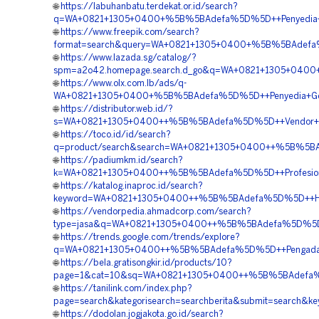
🌐
https://labuhanbatu.terdekat.or.id/search?
q=WA+0821+1305+0400+%5B%5BAdefa%5D%5D++Penyedia+Geo
🌐
https://www.freepik.com/search?
format=search&query=WA+0821+1305+0400+%5B%5BAdefa%5
🌐
https://www.lazada.sg/catalog/?
spm=a2o42.homepage.search.d_go&q=WA+0821+1305+0400
🌐
https://www.olx.com.lb/ads/q-
WA+0821+1305+0400+%5B%5BAdefa%5D%5D++Penyedia+Geot
🌐
https://distributor.web.id/?
s=WA+0821+1305+0400++%5B%5BAdefa%5D%5D++Vendor+Geo
🌐
https://toco.id/id/search?
q=product/search&search=WA+0821+1305+0400++%5B%5BAd
🌐
https://padiumkm.id/search?
k=WA+0821+1305+0400++%5B%5BAdefa%5D%5D++Profesional
🌐
https://katalog.inaproc.id/search?
keyword=WA+0821+1305+0400++%5B%5BAdefa%5D%5D++Harga
🌐
https://vendorpedia.ahmadcorp.com/search?
type=jasa&q=WA+0821+1305+0400++%5B%5BAdefa%5D%5D++H
🌐
https://trends.google.com/trends/explore?
q=WA+0821+1305+0400++%5B%5BAdefa%5D%5D++Pengadaan+M
🌐
https://bela.gratisongkir.id/products/10?
page=1&cat=10&sq=WA+0821+1305+0400++%5B%5BAdefa%5D%
🌐
https://tanilink.com/index.php?
page=search&kategorisearch=searchberita&submit=search
🌐
https://dodolan.jogjakota.go.id/search?