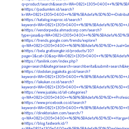
q=product/search&search=WA+0821+1305+0400++%5B%5BAde
🌐
https://padiumkm.id/search?
k=WA+0821+1305+0400++%5B%5BAdefa%5D%5D++Distributor+
🌐
https://katalog.inaproc.id/search?
keyword=WA+0821+1305+0400++%5B%5BAdefa%5D%5D++Jual+
🌐
https://vendorpedia.ahmadcorp.com/search?
type=jasa&q=WA+0821+1305+0400++%5B%5BAdefa%5D%5D++S
🌐
https://trends.google.com/trends/explore?
q=WA+0821+1305+0400++%5B%5BAdefa%5D%5D++Jual+Geot
🌐
https://bela.gratisongkir.id/products/10?
page=1&cat=10&sq=WA+0821+1305+0400++%5B%5BAdefa%5D%
🌐
https://tanilink.com/index.php?
page=search&kategorisearch=searchberita&submit=searc
🌐
https://dodolan.jogjakota.go.id/search?
keyword=WA+0821+1305+0400++%5B%5BAdefa%5D%5D++Jual+
🌐
https://lakukan.co.id/search?
keyword=WA+0821+1305+0400++%5B%5BAdefa%5D%5D++Suppl
🌐
https://www.jualaku.id/all-categories?
q=WA+0821+1305+0400++%5B%5BAdefa%5D%5D++Profesional+
🌐
https://www.pricebook.co.id/search?
keyword=WA+0821+1305+0400++%5B%5BAdefa%5D%5D++Suppl
🌐
https://direktoriukm.com/search/?
q=WA+0821+1305+0400++%5B%5BAdefa%5D%5D++Harga+Geot
🌐
https://blog.fastwork.id/?
s=WA+0821+1305+0400++%5B%5BAdefa%5D%5D++Vendor+Geo