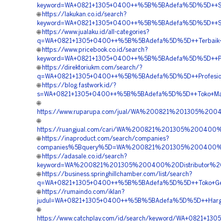
keyword=WA+0821+1305+0400++%5B%5BAdefa%5D%5D++Suppl
🌐
https://lakukan.co.id/search?
keyword=WA+0821+1305+0400++%5B%5BAdefa%5D%5D++Spesia
🌐
https://www.jualaku.id/all-categories?
q=WA+0821+1305+0400++%5B%5BAdefa%5D%5D++Terbaik+Geo
🌐
https://www.pricebook.co.id/search?
keyword=WA+0821+1305+0400++%5B%5BAdefa%5D%5D++Profe
🌐
https://direktoriukm.com/search/?
q=WA+0821+1305+0400++%5B%5BAdefa%5D%5D++Profesional
🌐
https://blog.fastwork.id/?
s=WA+0821+1305+0400++%5B%5BAdefa%5D%5D++Toko+Materi
🌐
https://www.ruparupa.com/jual/WA%200821%201305%20
🌐
https://ruangjual.com/cari/WA%200821%201305%20040
🌐
https://inaproduct.com/search/companies?
companies%5Bquery%5D=WA%200821%201305%200400%2
🌐
https://adasale.co.id/search?
keyword=WA%200821%201305%200400%20Distributor%2
🌐
https://business.springhillchamber.com/list/search?
q=WA+0821+1305+0400++%5B%5BAdefa%5D%5D++Toko+Geotu
🌐
https://rumaindo.com/iklan?
judul=WA+0821+1305+0400++%5B%5BAdefa%5D%5D++Harga+
🌐
https://www.catchplay.com/id/search/keyword/WA+0821+