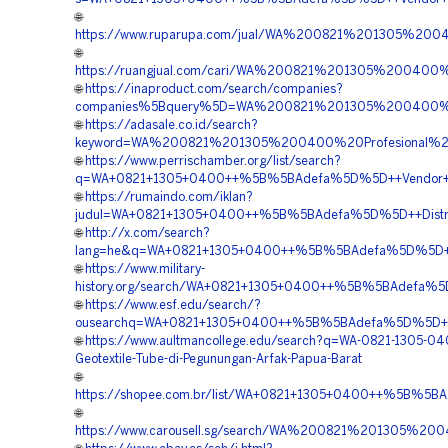
🌐
https://www.ruparupa.com/jual/WA%200821%201305%2
🌐
https://ruangjual.com/cari/WA%200821%201305%200400
🌐
https://inaproduct.com/search/companies?
companies%5Bquery%5D=WA%200821%201305%200400%20
🌐
https://adasale.co.id/search?
keyword=WA%200821%201305%200400%20Profesional%2
🌐
https://www.perrischamber.org/list/search?
q=WA+0821+1305+0400++%5B%5BAdefa%5D%5D++Vendor+Geo
🌐
https://rumaindo.com/iklan?
judul=WA+0821+1305+0400++%5B%5BAdefa%5D%5D++Distribu
🌐
http://x.com/search?
lang=he&q=WA+0821+1305+0400++%5B%5BAdefa%5D%5D++Su
🌐
https://www.military-
history.org/search/WA+0821+1305+0400++%5B%5BAdefa%5D%
🌐
https://www.esf.edu/search/?
ousearchq=WA+0821+1305+0400++%5B%5BAdefa%5D%5D++Ter
🌐
https://www.aultmancollege.edu/search?q=WA-0821-1305-040
Geotextile-Tube-di-Pegunungan-Arfak-Papua-Barat
🌐
https://shopee.com.br/list/WA+0821+1305+0400++%5B%5BAd
🌐
https://www.carousell.sg/search/WA%200821%201305%2