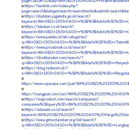
page=1&cat=10&sq=WA+0821+1305+0400++%5B%5BAdefa%5D
🌐
https://tanilink.com/index.php?
page=search&kategorisearch=searchberita&submit=search
🌐
https://dodolan.jogjakota.go.id/search?
keyword=WA+0821+1305+0400++%5B%5BAdefa%5D%5D++Lengk
🌐
https://lakukan.co.id/search?
keyword=WA+0821+1305+0400++%5B%5BAdefa%5D%5D++Distr
🌐
https://www.jualaku.id/all-categories?
q=WA+0821+1305+0400++%5B%5BAdefa%5D%5D++Toko+Materia
🌐
https://www.pricebook.co.id/search?
keyword=WA+0821+1305+0400++%5B%5BAdefa%5D%5D++Lengk
🌐
https://direktoriukm.com/search/?
q=WA+0821+1305+0400++%5B%5BAdefa%5D%5D++Penyedia+Mate
🌐
https://blog.fastwork.id/?
s=WA+0821+1305+0400++%5B%5BAdefa%5D%5D++Pengadaan+G
🌐
https://www.ruparupa.com/jual/WA%200821%201305%200
🌐
https://ruangjual.com/cari/WA%200821%201305%20040
🌐
https://inaproduct.com/search/companies?
companies%5Bquery%5D=WA%200821%201305%200400%20S
🌐
https://adasale.co.id/search?
keyword=WA%200821%201305%200400%20Harga%20Geote
🌐
https://www.glmvchamber.org/list/search?
q=WA+0821+1305+0400++%5B%5BAdefa%5D%5D++Lengkap+Geo