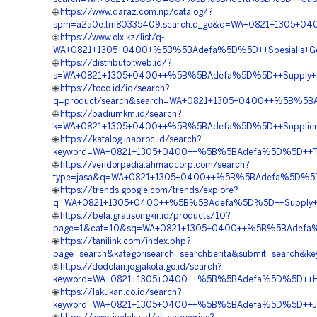
🌐
https://www.daraz.com.np/catalog/?
spm=a2a0e.tm80335409.search.d_go&q=WA+0821+1305+04
🌐
https://www.olx.kz/list/q-
WA+0821+1305+0400+%5B%5BAdefa%5D%5D++Spesialis+Geot
🌐
https://distributor.web.id/?
s=WA+0821+1305+0400++%5B%5BAdefa%5D%5D++Supply+Geot
🌐
https://toco.id/id/search?
q=product/search&search=WA+0821+1305+0400++%5B%5BAd
🌐
https://padiumkm.id/search?
k=WA+0821+1305+0400++%5B%5BAdefa%5D%5D++Supplier+Ge
🌐
https://katalog.inaproc.id/search?
keyword=WA+0821+1305+0400++%5B%5BAdefa%5D%5D++Terba
🌐
https://vendorpedia.ahmadcorp.com/search?
type=jasa&q=WA+0821+1305+0400++%5B%5BAdefa%5D%5D++
🌐
https://trends.google.com/trends/explore?
q=WA+0821+1305+0400++%5B%5BAdefa%5D%5D++Supply+Ge
🌐
https://bela.gratisongkir.id/products/10?
page=1&cat=10&sq=WA+0821+1305+0400++%5B%5BAdefa%5
🌐
https://tanilink.com/index.php?
page=search&kategorisearch=searchberita&submit=search
🌐
https://dodolan.jogjakota.go.id/search?
keyword=WA+0821+1305+0400++%5B%5BAdefa%5D%5D++Harga
🌐
https://lakukan.co.id/search?
keyword=WA+0821+1305+0400++%5B%5BAdefa%5D%5D++Jual