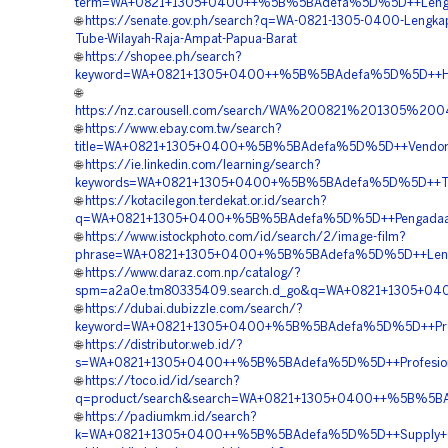
term=WA+0821+1305+0400++%5B%5BAdefa%5D%5D++Lengkap+
🌐
https://senate.gov.ph/search?q=WA-0821-1305-0400-Lengkap-
Tube-Wilayah-Raja-Ampat-Papua-Barat
🌐
https://shopee.ph/search?
keyword=WA+0821+1305+0400++%5B%5BAdefa%5D%5D++Harga
🌐
https://nz.carousell.com/search/WA%200821%201305%2
🌐
https://www.ebay.com.tw/search?
title=WA+0821+1305+0400+%5B%5BAdefa%5D%5D++Vendor+Mate
🌐
https://ie.linkedin.com/learning/search?
keywords=WA+0821+1305+0400+%5B%5BAdefa%5D%5D++Terbai
🌐
https://kotacilegon.terdekat.or.id/search?
q=WA+0821+1305+0400+%5B%5BAdefa%5D%5D++Pengadaan+Geo
🌐
https://www.istockphoto.com/id/search/2/image-film?
phrase=WA+0821+1305+0400+%5B%5BAdefa%5D%5D++Lengkap+G
🌐
https://www.daraz.com.np/catalog/?
spm=a2a0e.tm80335409.search.d_go&q=WA+0821+1305+0400
🌐
https://dubai.dubizzle.com/search/?
keyword=WA+0821+1305+0400+%5B%5BAdefa%5D%5D++Profesio
🌐
https://distributor.web.id/?
s=WA+0821+1305+0400++%5B%5BAdefa%5D%5D++Profesional+
🌐
https://toco.id/id/search?
q=product/search&search=WA+0821+1305+0400++%5B%5BAde
🌐
https://padiumkm.id/search?
k=WA+0821+1305+0400++%5B%5BAdefa%5D%5D++Supply+Geot