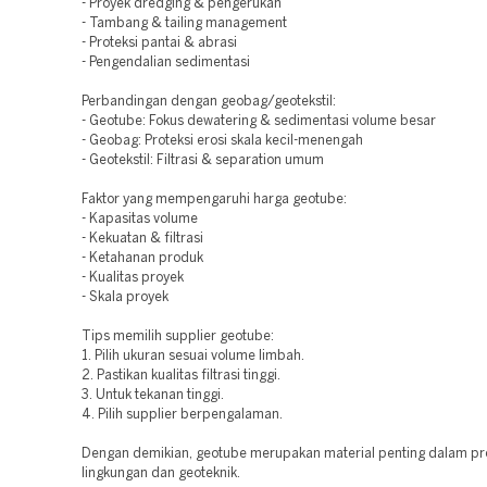
- Proyek dredging & pengerukan
- Tambang & tailing management
- Proteksi pantai & abrasi
- Pengendalian sedimentasi
Perbandingan dengan geobag/geotekstil:
- Geotube: Fokus dewatering & sedimentasi volume besar
- Geobag: Proteksi erosi skala kecil-menengah
- Geotekstil: Filtrasi & separation umum
Faktor yang mempengaruhi harga geotube:
- Kapasitas volume
- Kekuatan & filtrasi
- Ketahanan produk
- Kualitas proyek
- Skala proyek
Tips memilih supplier geotube:
1. Pilih ukuran sesuai volume limbah.
2. Pastikan kualitas filtrasi tinggi.
3. Untuk tekanan tinggi.
4. Pilih supplier berpengalaman.
Dengan demikian, geotube merupakan material penting dalam pr
lingkungan dan geoteknik.