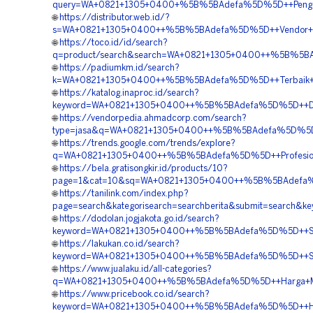
query=WA+0821+1305+0400+%5B%5BAdefa%5D%5D++Pengada
🌐
https://distributor.web.id/?
s=WA+0821+1305+0400++%5B%5BAdefa%5D%5D++Vendor+Geot
🌐
https://toco.id/id/search?
q=product/search&search=WA+0821+1305+0400++%5B%5BAd
🌐
https://padiumkm.id/search?
k=WA+0821+1305+0400++%5B%5BAdefa%5D%5D++Terbaik+G
🌐
https://katalog.inaproc.id/search?
keyword=WA+0821+1305+0400++%5B%5BAdefa%5D%5D++Distri
🌐
https://vendorpedia.ahmadcorp.com/search?
type=jasa&q=WA+0821+1305+0400++%5B%5BAdefa%5D%5D+
🌐
https://trends.google.com/trends/explore?
q=WA+0821+1305+0400++%5B%5BAdefa%5D%5D++Profesional
🌐
https://bela.gratisongkir.id/products/10?
page=1&cat=10&sq=WA+0821+1305+0400++%5B%5BAdefa%5D
🌐
https://tanilink.com/index.php?
page=search&kategorisearch=searchberita&submit=searc
🌐
https://dodolan.jogjakota.go.id/search?
keyword=WA+0821+1305+0400++%5B%5BAdefa%5D%5D++Spesia
🌐
https://lakukan.co.id/search?
keyword=WA+0821+1305+0400++%5B%5BAdefa%5D%5D++Supp
🌐
https://www.jualaku.id/all-categories?
q=WA+0821+1305+0400++%5B%5BAdefa%5D%5D++Harga+Mater
🌐
https://www.pricebook.co.id/search?
keyword=WA+0821+1305+0400++%5B%5BAdefa%5D%5D++Harga