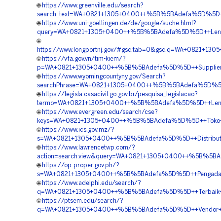
🌐
https://www.greenville.edu/search?
search_text=WA+0821+1305+0400++%5B%5BAdefa%5D%5D++P
🌐
https://www.uni-goettingen.de/de/google/suche.html?
query=WA+0821+1305+0400++%5B%5BAdefa%5D%5D++Lengkap
🌐
https://www.longportnj.gov/#gsc.tab=0&gsc.q=WA+0821+1
🌐
https://vfa.gov.vn/tim-kiem/?
p=WA+0821+1305+0400++%5B%5BAdefa%5D%5D++Supplier+Mat
🌐
https://www.wyomingcountyny.gov/Search?
searchPhrase=WA+0821+1305+0400++%5B%5BAdefa%5D%5D++P
🌐
https://legisla.casacivil.go.gov.br/pesquisa_legislacao?
termo=WA+0821+1305+0400++%5B%5BAdefa%5D%5D++Lengkap
🌐
https://www.evergreen.edu/search/cse?
keys=WA+0821+1305+0400++%5B%5BAdefa%5D%5D++Toko+Geo
🌐
https://www.ics.gov.mz/?
s=WA+0821+1305+0400++%5B%5BAdefa%5D%5D++Distributor
🌐
https://www.lawrencetwp.com/?
action=search.view&query=WA+0821+1305+0400++%5B%5BAdef
🌐
https://op-proper.gov.ph/?
s=WA+0821+1305+0400++%5B%5BAdefa%5D%5D++Pengadaan+G
🌐
https://www.adelphi.edu/search/?
q=WA+0821+1305+0400++%5B%5BAdefa%5D%5D++Terbaik+Geo
🌐
https://ptsem.edu/search/?
q=WA+0821+1305+0400++%5B%5BAdefa%5D%5D++Vendor+Geo