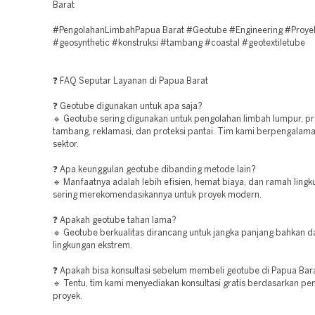
Barat
#PengolahanLimbahPapua Barat #Geotube #Engineering #Proye
#geosynthetic #konstruksi #tambang #coastal #geotextiletube
❓ FAQ Seputar Layanan di Papua Barat
❓ Geotube digunakan untuk apa saja?
🔹 Geotube sering digunakan untuk pengolahan limbah lumpur, p
tambang, reklamasi, dan proteksi pantai. Tim kami berpengalama
sektor.
❓ Apa keunggulan geotube dibanding metode lain?
🔹 Manfaatnya adalah lebih efisien, hemat biaya, dan ramah ling
sering merekomendasikannya untuk proyek modern.
❓ Apakah geotube tahan lama?
🔹 Geotube berkualitas dirancang untuk jangka panjang bahkan d
lingkungan ekstrem.
❓ Apakah bisa konsultasi sebelum membeli geotube di Papua Bar
🔹 Tentu, tim kami menyediakan konsultasi gratis berdasarkan p
proyek.