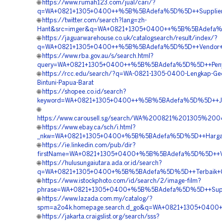
🌐
https://www.rumah123.com/jual/cari/?
q=WA+0821+1305+0400++%5B%5BAdefa%5D%5D++Supplier+Ge
🌐
https://twitter.com/search?lang=zh-
Hant&src=imger&q=WA+0821+1305+0400++%5B%5BAdefa%5D%5
🌐
https://jaguarwarehouse.co.uk/catalogsearch/result/index/?
q=WA+0821+1305+0400++%5B%5BAdefa%5D%5D++Vendor+Geot
🌐
https://www.rba.gov.au/s/search.html?
query=WA+0821+1305+0400++%5B%5BAdefa%5D%5D++Penyedi
🌐
https://rcc.edu/search/?q=WA-0821-1305-0400-Lengkap-Geo
Bintuni-Papua-Barat
🌐
https://shopee.co.id/search?
keyword=WA+0821+1305+0400++%5B%5BAdefa%5D%5D++Jual+
🌐
https://www.carousell.sg/search/WA%200821%201305%2
🌐
https://www.ebay.ca/sch/i.html?
_nkw=WA+0821+1305+0400+%5B%5BAdefa%5D%5D++Harga+G
🌐
https://ie.linkedin.com/pub/dir?
firstName=WA+0821+1305+0400+%5B%5BAdefa%5D%5D++Vendo
🌐
https://hulusungaiutara.ada.or.id/search?
q=WA+0821+1305+0400+%5B%5BAdefa%5D%5D++Terbaik+Geo
🌐
https://www.istockphoto.com/id/search/2/image-film?
phrase=WA+0821+1305+0400+%5B%5BAdefa%5D%5D++Supply+
🌐
https://www.lazada.com.my/catalog/?
spm=a2o4k.homepage.search.d_go&q=WA+0821+1305+0400+
🌐
https://jakarta.craigslist.org/search/sss?