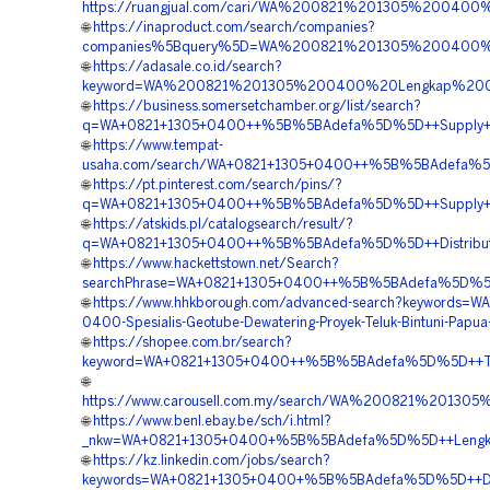
https://ruangjual.com/cari/WA%200821%201305%200400
🌐
https://inaproduct.com/search/companies?
companies%5Bquery%5D=WA%200821%201305%200400%20
🌐
https://adasale.co.id/search?
keyword=WA%200821%201305%200400%20Lengkap%20Geo
🌐
https://business.somersetchamber.org/list/search?
q=WA+0821+1305+0400++%5B%5BAdefa%5D%5D++Supply+Geotex
🌐
https://www.tempat-
usaha.com/search/WA+0821+1305+0400++%5B%5BAdefa%5D%5
🌐
https://pt.pinterest.com/search/pins/?
q=WA+0821+1305+0400++%5B%5BAdefa%5D%5D++Supply+Mater
🌐
https://atskids.pl/catalogsearch/result/?
q=WA+0821+1305+0400++%5B%5BAdefa%5D%5D++Distributor+
🌐
https://www.hackettstown.net/Search?
searchPhrase=WA+0821+1305+0400++%5B%5BAdefa%5D%5D++Su
🌐
https://www.hhkborough.com/advanced-search?keywords=WA
0400-Spesialis-Geotube-Dewatering-Proyek-Teluk-Bintuni-Papua
🌐
https://shopee.com.br/search?
keyword=WA+0821+1305+0400++%5B%5BAdefa%5D%5D++Terbaik
🌐
https://www.carousell.com.my/search/WA%200821%201
🌐
https://www.benl.ebay.be/sch/i.html?
_nkw=WA+0821+1305+0400+%5B%5BAdefa%5D%5D++Lengkap+
🌐
https://kz.linkedin.com/jobs/search?
keywords=WA+0821+1305+0400+%5B%5BAdefa%5D%5D++Distr