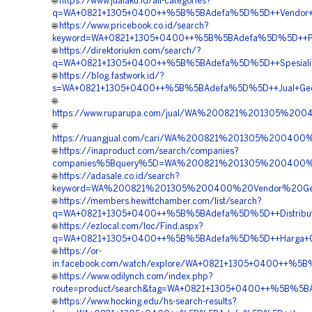
🌐
https://www.jualaku.id/all-categories?
q=WA+0821+1305+0400++%5B%5BAdefa%5D%5D++Vendor+Geot
🌐
https://www.pricebook.co.id/search?
keyword=WA+0821+1305+0400++%5B%5BAdefa%5D%5D++Profe
🌐
https://direktoriukm.com/search/?
q=WA+0821+1305+0400++%5B%5BAdefa%5D%5D++Spesialis+Ge
🌐
https://blog.fastwork.id/?
s=WA+0821+1305+0400++%5B%5BAdefa%5D%5D++Jual+Geotu
🌐
https://www.ruparupa.com/jual/WA%200821%201305%200
🌐
https://ruangjual.com/cari/WA%200821%201305%200400
🌐
https://inaproduct.com/search/companies?
companies%5Bquery%5D=WA%200821%201305%200400%2
🌐
https://adasale.co.id/search?
keyword=WA%200821%201305%200400%20Vendor%20Geo
🌐
https://members.hewittchamber.com/list/search?
q=WA+0821+1305+0400++%5B%5BAdefa%5D%5D++Distributor
🌐
https://ezlocal.com/loc/Find.aspx?
q=WA+0821+1305+0400++%5B%5BAdefa%5D%5D++Harga+Geo
🌐
https://or-
in.facebook.com/watch/explore/WA+0821+1305+0400++%5
🌐
https://www.odilynch.com/index.php?
route=product/search&tag=WA+0821+1305+0400++%5B%5BAd
🌐
https://www.hocking.edu/hs-search-results?