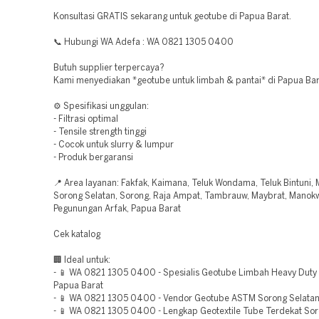
Konsultasi GRATIS sekarang untuk geotube di Papua Barat.
📞 Hubungi WA Adefa : WA 0821 1305 0400
Butuh supplier terpercaya?
Kami menyediakan *geotube untuk limbah & pantai* di Papua Bar
⚙️ Spesifikasi unggulan:
- Filtrasi optimal
- Tensile strength tinggi
- Cocok untuk slurry & lumpur
- Produk bergaransi
📍 Area layanan: Fakfak, Kaimana, Teluk Wondama, Teluk Bintuni,
Sorong Selatan, Sorong, Raja Ampat, Tambrauw, Maybrat, Manokw
Pegunungan Arfak, Papua Barat
Cek katalog
🏢 Ideal untuk:
- 📱 WA 0821 1305 0400 - Spesialis Geotube Limbah Heavy Duty T
Papua Barat
- 📱 WA 0821 1305 0400 - Vendor Geotube ASTM Sorong Selatan
- 📱 WA 0821 1305 0400 - Lengkap Geotextile Tube Terdekat So