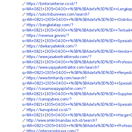
🔗
https://bintorointerior.co.id/?
s=WA+0821+1305+0400++%5B%5BAdefa%5D%5D++Lengkap+Ge
🔗
https://solo.tribunnews.com/search?
q=WA+0821+1305+0400++%5B%5BAdefa%5D%5D++Distributor
🔗
https://bengkelatap.com/?
s=WA+0821+1305+0400++%5B%5BAdefa%5D%5D++Terbaik+Mate
🔗
https://revenue.gov.ws/?
s=WA+0821+1305+0400++%5B%5BAdefa%5D%5D++Spesialis+Ge
🔗
https://dwikaryateknik.com/?
s=WA+0821+1305+0400++%5B%5BAdefa%5D%5D++Vendor+Geot
🔗
https://www.jasakontraktorsolo.com/?
s=WA+0821+1305+0400++%5B%5BAdefa%5D%5D++Profesional
🔗
https://www.usjayakontraktor.com/search?
q=WA+0821+1305+0400++%5B%5BAdefa%5D%5D++Penyedia+G
🔗
https://www.timhardy.com/search?
q=WA+0821+1305+0400++%5B%5BAdefa%5D%5D++Spesialis+Mat
🔗
https://casanovajayaplafon.com/?
s=WA+0821+1305+0400++%5B%5BAdefa%5D%5D++Supplier+Mat
🔗
https://canopybesi.com/?
s=WA+0821+1305+0400++%5B%5BAdefa%5D%5D++Spesialis+G
🔗
https://kanopibsd.co.id/?
s=WA+0821+1305+0400++%5B%5BAdefa%5D%5D++Harga+Geotex
🔗
http://www.smkn1mandau.sch.id/search?
q=WA+0821+1305+0400++%5B%5BAdefa%5D%5D++Profesional+
🔗
https://interiorsoloraya.com/?