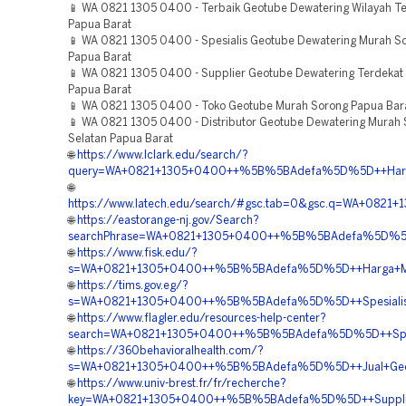
📱 WA 0821 1305 0400 - Terbaik Geotube Dewatering Wilayah Tel
Papua Barat
📱 WA 0821 1305 0400 - Spesialis Geotube Dewatering Murah So
Papua Barat
📱 WA 0821 1305 0400 - Supplier Geotube Dewatering Terdekat
Papua Barat
📱 WA 0821 1305 0400 - Toko Geotube Murah Sorong Papua Bar
📱 WA 0821 1305 0400 - Distributor Geotube Dewatering Murah
Selatan Papua Barat
🌐
https://www.lclark.edu/search/?
query=WA+0821+1305+0400++%5B%5BAdefa%5D%5D++Harga+
🌐
https://www.latech.edu/search/#gsc.tab=0&gsc.q=WA+082
🌐
https://eastorange-nj.gov/Search?
searchPhrase=WA+0821+1305+0400++%5B%5BAdefa%5D%5D++
🌐
https://www.fisk.edu/?
s=WA+0821+1305+0400++%5B%5BAdefa%5D%5D++Harga+Mater
🌐
https://tims.gov.eg/?
s=WA+0821+1305+0400++%5B%5BAdefa%5D%5D++Spesialis+G
🌐
https://www.flagler.edu/resources-help-center?
search=WA+0821+1305+0400++%5B%5BAdefa%5D%5D++Spesia
🌐
https://360behavioralhealth.com/?
s=WA+0821+1305+0400++%5B%5BAdefa%5D%5D++Jual+Geotu
🌐
https://www.univ-brest.fr/fr/recherche?
key=WA+0821+1305+0400++%5B%5BAdefa%5D%5D++Supplier