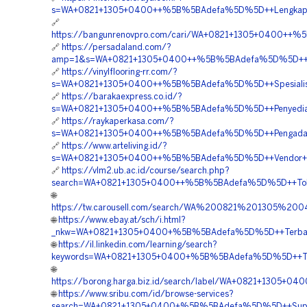
s=WA+0821+1305+0400++%5B%5BAdefa%5D%5D++Lengkap+Mater
🔗
https://bangunrenovpro.com/cari/WA+0821+1305+0400++%
🔗
https://persadaland.com/?
amp=1&s=WA+0821+1305+0400++%5B%5BAdefa%5D%5D++Suppl
🔗
https://vinylflooring-rr.com/?
s=WA+0821+1305+0400++%5B%5BAdefa%5D%5D++Spesialis+G
🔗
https://barakaexpress.co.id/?
s=WA+0821+1305+0400++%5B%5BAdefa%5D%5D++Penyedia+Ge
🔗
https://raykaperkasa.com/?
s=WA+0821+1305+0400++%5B%5BAdefa%5D%5D++Pengadaan+
🔗
https://www.arteliving.id/?
s=WA+0821+1305+0400++%5B%5BAdefa%5D%5D++Vendor+Geo
🔗
https://vlm2.ub.ac.id/course/search.php?
search=WA+0821+1305+0400++%5B%5BAdefa%5D%5D++Toko+
🌐
https://tw.carousell.com/search/WA%200821%201305%
🌐
https://www.ebay.at/sch/i.html?
_nkw=WA+0821+1305+0400+%5B%5BAdefa%5D%5D++Terbaik+Ma
🌐
https://il.linkedin.com/learning/search?
keywords=WA+0821+1305+0400+%5B%5BAdefa%5D%5D++Toko
🌐
https://borong.harga.biz.id/search/label/WA+0821+1305
🌐
https://www.sribu.com/id/browse-services?
search=WA+0821+1305+0400+%5B%5BAdefa%5D%5D++Supplier