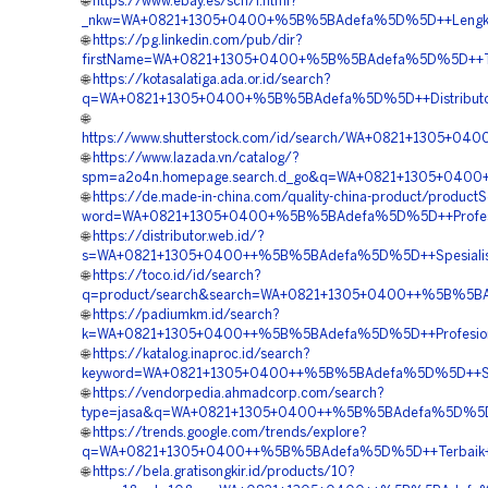
🌐
https://www.ebay.es/sch/i.html?
_nkw=WA+0821+1305+0400+%5B%5BAdefa%5D%5D++Lengkap+G
🌐
https://pg.linkedin.com/pub/dir?
firstName=WA+0821+1305+0400+%5B%5BAdefa%5D%5D++Terba
🌐
https://kotasalatiga.ada.or.id/search?
q=WA+0821+1305+0400+%5B%5BAdefa%5D%5D++Distributor+Ge
🌐
https://www.shutterstock.com/id/search/WA+0821+1305+04
🌐
https://www.lazada.vn/catalog/?
spm=a2o4n.homepage.search.d_go&q=WA+0821+1305+0400+%
🌐
https://de.made-in-china.com/quality-china-product/product
word=WA+0821+1305+0400+%5B%5BAdefa%5D%5D++Profesiona
🌐
https://distributor.web.id/?
s=WA+0821+1305+0400++%5B%5BAdefa%5D%5D++Spesialis+G
🌐
https://toco.id/id/search?
q=product/search&search=WA+0821+1305+0400++%5B%5BAde
🌐
https://padiumkm.id/search?
k=WA+0821+1305+0400++%5B%5BAdefa%5D%5D++Profesional+
🌐
https://katalog.inaproc.id/search?
keyword=WA+0821+1305+0400++%5B%5BAdefa%5D%5D++Spesia
🌐
https://vendorpedia.ahmadcorp.com/search?
type=jasa&q=WA+0821+1305+0400++%5B%5BAdefa%5D%5D++Pro
🌐
https://trends.google.com/trends/explore?
q=WA+0821+1305+0400++%5B%5BAdefa%5D%5D++Terbaik+Geo
🌐
https://bela.gratisongkir.id/products/10?