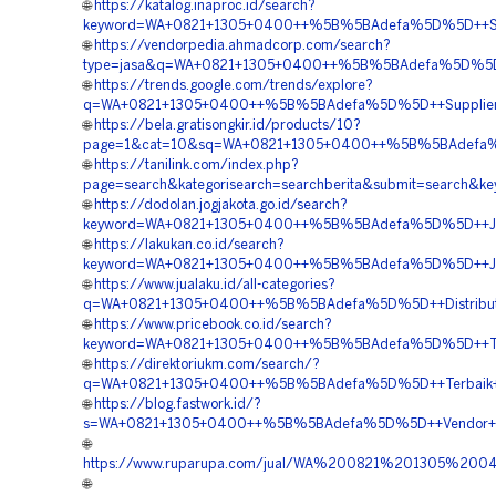
🌐
https://katalog.inaproc.id/search?
keyword=WA+0821+1305+0400++%5B%5BAdefa%5D%5D++Suppl
🌐
https://vendorpedia.ahmadcorp.com/search?
type=jasa&q=WA+0821+1305+0400++%5B%5BAdefa%5D%5D++To
🌐
https://trends.google.com/trends/explore?
q=WA+0821+1305+0400++%5B%5BAdefa%5D%5D++Supplier+Geo
🌐
https://bela.gratisongkir.id/products/10?
page=1&cat=10&sq=WA+0821+1305+0400++%5B%5BAdefa%5D%5
🌐
https://tanilink.com/index.php?
page=search&kategorisearch=searchberita&submit=search
🌐
https://dodolan.jogjakota.go.id/search?
keyword=WA+0821+1305+0400++%5B%5BAdefa%5D%5D++Jual+G
🌐
https://lakukan.co.id/search?
keyword=WA+0821+1305+0400++%5B%5BAdefa%5D%5D++Jual+G
🌐
https://www.jualaku.id/all-categories?
q=WA+0821+1305+0400++%5B%5BAdefa%5D%5D++Distributor+
🌐
https://www.pricebook.co.id/search?
keyword=WA+0821+1305+0400++%5B%5BAdefa%5D%5D++Terba
🌐
https://direktoriukm.com/search/?
q=WA+0821+1305+0400++%5B%5BAdefa%5D%5D++Terbaik+Geo
🌐
https://blog.fastwork.id/?
s=WA+0821+1305+0400++%5B%5BAdefa%5D%5D++Vendor+Mater
🌐
https://www.ruparupa.com/jual/WA%200821%201305%20
🌐