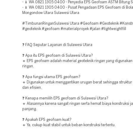
- 📱 WA 0821 1305 0400 - Penyedia EPS Geofoam ASTM Bitung S
- 📱 WA 0821 1305 0400 - Pusat Pengadaan EPS Geofoam di Bol
Mongondow Utara Sulawesi Utara
#TimbunanRinganSulawesi Utara #Geofoam #Geoteknik #Konstr
#geoteknik #geofoam #materialproyek #jalan #lightweightfill
❓ FAQ Seputar Layanan di Sulawesi Utara
❓ Apa itu EPS geofoam di Sulawesi Utara?
🔹 EPS geofoam adalah material geoteknik ringan yang digunakan
ringan.
❓ Apa fungsi utama EPS geofoam?
🔹 Digunakan untuk menggantikan urugan berat sehingga struktur l
dan efisien.
❓ Kenapa memilih EPS geofoam di Sulawesi Utara?
🔹 Alasannya karena sangat ringan serta hemat biaya konstruksi j
panjang.
❓ Apakah EPS geofoam kuat?
🔹 Ya, cukup kuat stabil untuk beban konstruksi tertentu.