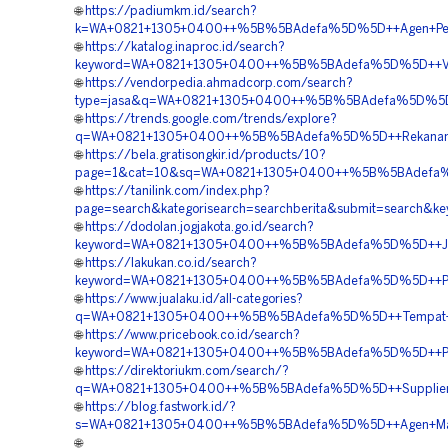
🌐
https://padiumkm.id/search?
k=WA+0821+1305+0400++%5B%5BAdefa%5D%5D++Agen+Penjua
🌐
https://katalog.inaproc.id/search?
keyword=WA+0821+1305+0400++%5B%5BAdefa%5D%5D++Vend
🌐
https://vendorpedia.ahmadcorp.com/search?
type=jasa&q=WA+0821+1305+0400++%5B%5BAdefa%5D%5D++Bi
🌐
https://trends.google.com/trends/explore?
q=WA+0821+1305+0400++%5B%5BAdefa%5D%5D++Rekanan+Ge
🌐
https://bela.gratisongkir.id/products/10?
page=1&cat=10&sq=WA+0821+1305+0400++%5B%5BAdefa%5D%
🌐
https://tanilink.com/index.php?
page=search&kategorisearch=searchberita&submit=search
🌐
https://dodolan.jogjakota.go.id/search?
keyword=WA+0821+1305+0400++%5B%5BAdefa%5D%5D++Jasa+
🌐
https://lakukan.co.id/search?
keyword=WA+0821+1305+0400++%5B%5BAdefa%5D%5D++Pusat
🌐
https://www.jualaku.id/all-categories?
q=WA+0821+1305+0400++%5B%5BAdefa%5D%5D++Tempat+Ju
🌐
https://www.pricebook.co.id/search?
keyword=WA+0821+1305+0400++%5B%5BAdefa%5D%5D++Pesa
🌐
https://direktoriukm.com/search/?
q=WA+0821+1305+0400++%5B%5BAdefa%5D%5D++Supplier+G
🌐
https://blog.fastwork.id/?
s=WA+0821+1305+0400++%5B%5BAdefa%5D%5D++Agen+Materi
🌐