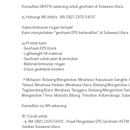
Konsultasi GRATIS sekarang untuk geofoam di Sulawesi Utara.
📞 Hubungi WA Adefa : WA 0821 1305 0400
Solusi timbunan ringan terbaik!
Kami menyediakan *geofoam EPS berkualitas* di Sulawesi Utara.
🧱 Produk kami:
- Geofoam EPS block
- Lightweight fill material
- Geofoam untuk jalan & jembatan
- Material timbunan ringan
- Solusi geoteknik modern
📍 Melayani: Bolaang Mongondow, Minahasa, Kepulauan Sangihe,
Talaud, Minahasa Selatan, Minahasa Utara, Bolaang Mongondow U
Tagulandang Biaro, Minahasa Tenggara, Bolaang Mongondow Sela
Mongondow Timur, Manado, Bitung, Tomohon, Kotamobagu, Sulaw
Konsultasi via WA sekarang
🏗️ Cocok untuk:
- 📱 WA 0821 1305 0400 - Pusat Pengadaan EPS Geofoam ASTM
Selatan Sulawesi Utara