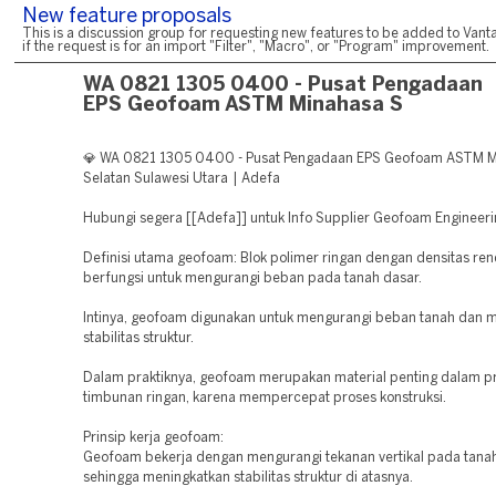
New feature proposals
This is a discussion group for requesting new features to be added to Vanta
if the request is for an import "Filter", "Macro", or "Program" improvement.
WA 0821 1305 0400 - Pusat Pengadaan
EPS Geofoam ASTM Minahasa S
💎 WA 0821 1305 0400 - Pusat Pengadaan EPS Geofoam ASTM 
Selatan Sulawesi Utara | Adefa
Hubungi segera [[Adefa]] untuk Info Supplier Geofoam Engineeri
Definisi utama geofoam: Blok polimer ringan dengan densitas re
berfungsi untuk mengurangi beban pada tanah dasar.
Intinya, geofoam digunakan untuk mengurangi beban tanah dan 
stabilitas struktur.
Dalam praktiknya, geofoam merupakan material penting dalam p
timbunan ringan, karena mempercepat proses konstruksi.
Prinsip kerja geofoam:
Geofoam bekerja dengan mengurangi tekanan vertikal pada tanah
sehingga meningkatkan stabilitas struktur di atasnya.