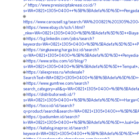
🔗
https://www.presisiciptakreasi.co.id/?
s=WA+0821+1305+0400++%5B%5BAdefa%5D%5D++Pengadaan+
🌐
https://www.carousell.sg/search/WA%200821%201305%
🌐
https://www.ebay.ch/sch/i.html?
_nkw=WA+0821+1305+0400+%5B%5BAdefa%5D%5D++Biaya+Pasa
🌐
https://bg.linkedin.com/jobs/search?
keywords=WA+0821+1305+0400+%5B%5BAdefa%5D%5D++Penjual
🌐
https://singkawang.harga.biz.id/search?
q=WA+0821+1305+0400+%5B%5BAdefa%5D%5D++Penyedia+Geo
🌐
https://www.sribu.com/id/blog/?
s=WA+0821+1305+0400+%5B%5BAdefa%5D%5D++Tempat+Jual+
🌐
https://aliexpress.ru/wholesale?
SearchText=WA+0821+1305+0400+%5B%5BAdefa%5D%5D++Penj
🌐
https://www.gumtree.com/search?
search_category=all&q=WA+0821+1305+0400+%5B%5BAdefa%
🌐
https://distributor.web.id/?
s=WA+0821+1305+0400++%5B%5BAdefa%5D%5D++Harga+Geof
🌐
https://toco.id/id/search?
q=product/search&search=WA+0821+1305+0400++%5B%5BAde
🌐
https://padiumkm.id/search?
k=WA+0821+1305+0400++%5B%5BAdefa%5D%5D++Jual+Geofoa
🌐
https://katalog.inaproc.id/search?
keyword=WA+0821+1305+0400++%5B%5BAdefa%5D%5D++Pusat+