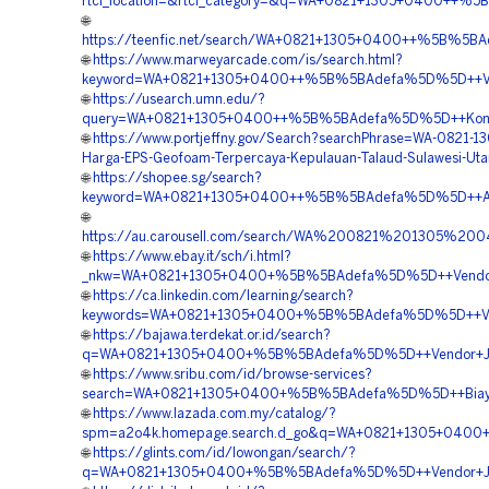
rtcl_location=&rtcl_category=&q=WA+0821+1305+0400++%5
🌐
https://teenfic.net/search/WA+0821+1305+0400++%5B%5B
🌐
https://www.marweyarcade.com/is/search.html?
keyword=WA+0821+1305+0400++%5B%5BAdefa%5D%5D++Vend
🌐
https://usearch.umn.edu/?
query=WA+0821+1305+0400++%5B%5BAdefa%5D%5D++Kontrak
🌐
https://www.portjeffny.gov/Search?searchPhrase=WA-0821-1
Harga-EPS-Geofoam-Terpercaya-Kepulauan-Talaud-Sulawesi-Uta
🌐
https://shopee.sg/search?
keyword=WA+0821+1305+0400++%5B%5BAdefa%5D%5D++Agen+
🌐
https://au.carousell.com/search/WA%200821%201305
🌐
https://www.ebay.it/sch/i.html?
_nkw=WA+0821+1305+0400+%5B%5BAdefa%5D%5D++Vendor+Mat
🌐
https://ca.linkedin.com/learning/search?
keywords=WA+0821+1305+0400+%5B%5BAdefa%5D%5D++Vendo
🌐
https://bajawa.terdekat.or.id/search?
q=WA+0821+1305+0400+%5B%5BAdefa%5D%5D++Vendor+Jual+
🌐
https://www.sribu.com/id/browse-services?
search=WA+0821+1305+0400+%5B%5BAdefa%5D%5D++Biaya+P
🌐
https://www.lazada.com.my/catalog/?
spm=a2o4k.homepage.search.d_go&q=WA+0821+1305+0400+%
🌐
https://glints.com/id/lowongan/search/?
q=WA+0821+1305+0400+%5B%5BAdefa%5D%5D++Vendor+Jual+