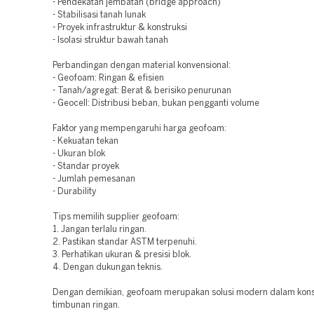
- Pendekatan jembatan (bridge approach)
- Stabilisasi tanah lunak
- Proyek infrastruktur & konstruksi
- Isolasi struktur bawah tanah
Perbandingan dengan material konvensional:
- Geofoam: Ringan & efisien
- Tanah/agregat: Berat & berisiko penurunan
- Geocell: Distribusi beban, bukan pengganti volume
Faktor yang mempengaruhi harga geofoam:
- Kekuatan tekan
- Ukuran blok
- Standar proyek
- Jumlah pemesanan
- Durability
Tips memilih supplier geofoam:
1. Jangan terlalu ringan.
2. Pastikan standar ASTM terpenuhi.
3. Perhatikan ukuran & presisi blok.
4. Dengan dukungan teknis.
Dengan demikian, geofoam merupakan solusi modern dalam kons
timbunan ringan.