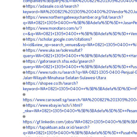
companies%5Bquery%5D=WA%200821%201305%200400%20
🌐
https://adasale.co.id/search?
keyword=WA%200821%201305%200400%20Vendor%20Jual%
🌐
https://www.northerngatewaychamber.org/list/search?
q=WA+0821+1305+0400++%5B%5BAdefa%5D%5D++Jasa+Pemas
🌐
https://www.monotaro.com/s/?
c=&q=WA+0821+1305+0400++%5B%5BAdefa%5D%5D++Vendor+Pen
🌐
https://scholar.google.com/citations?
hl=id&view_op=search_venues&vq=WA+0821+1305+0400++%5
🌐
https://www.uka.se/sokresultat?
query=WA+0821+1305+0400++%5B%5BAdefa%5D%5D++Harga+Pa
🌐
https://gatorsearch.sfsu.edu/gsearch?
query=WA+0821+1305+0400++%5B%5BAdefa%5D%5D++Pusat+Pe
🌐
https://www.rudn.ru/search?q=WA-0821-1305-0400-Penjual-
Jalan-Wilayah-Minahasa-Selatan-Sulawesi-Utara
🌐
https://shopee.co.th/search?
keyword=WA+0821+1305+0400++%5B%5BAdefa%5D%5D++Pusat
🌐
https://www.carousell.sg/search/WA%200821%201305%
🌐
https://www.ebay.ie/sch/i.html?
_nkw=WA+0821+1305+0400+%5B%5BAdefa%5D%5D++Pesan+Ge
🌐
https://gf.linkedin.com/jobs/WA+0821+1305+0400+%5B%5
🌐
https://tapaktuan.ada.or.id/search?
q=WA+0821+1305+0400+%5B%5BAdefa%5D%5D++Pusat+Penjual