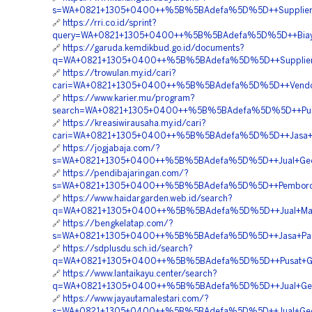
s=WA+0821+1305+0400++%5B%5BAdefa%5D%5D++Supplier+Geof
🔗
https://rri.co.id/sprint?
query=WA+0821+1305+0400++%5B%5BAdefa%5D%5D++Biaya+P
🔗
https://garuda.kemdikbud.go.id/documents?
q=WA+0821+1305+0400++%5B%5BAdefa%5D%5D++Supplier+Geo
🔗
https://trowulan.my.id/cari?
cari=WA+0821+1305+0400++%5B%5BAdefa%5D%5D++Vendor+
🔗
https://www.karier.mu/program?
search=WA+0821+1305+0400++%5B%5BAdefa%5D%5D++Pusat+
🔗
https://kreasiwirausaha.my.id/cari?
cari=WA+0821+1305+0400++%5B%5BAdefa%5D%5D++Jasa+Pas
🔗
https://jogjabaja.com/?
s=WA+0821+1305+0400++%5B%5BAdefa%5D%5D++Jual+Geofoam
🔗
https://pendibajaringan.com/?
s=WA+0821+1305+0400++%5B%5BAdefa%5D%5D++Pemborong+
🔗
https://www.haidargarden.web.id/search?
q=WA+0821+1305+0400++%5B%5BAdefa%5D%5D++Jual+Materia
🔗
https://bengkelatap.com/?
s=WA+0821+1305+0400++%5B%5BAdefa%5D%5D++Jasa+Pasang
🔗
https://sdplusdu.sch.id/search?
q=WA+0821+1305+0400++%5B%5BAdefa%5D%5D++Pusat+Geof
🔗
https://www.lantaikayu.center/search?
q=WA+0821+1305+0400++%5B%5BAdefa%5D%5D++Jual+Geof
🔗
https://www.jayautamalestari.com/?
s=WA+0821+1305+0400++%5B%5BAdefa%5D%5D++Jual+Geofoa