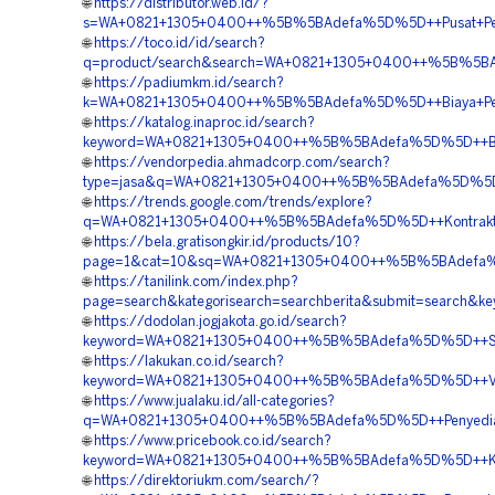
🌐
https://distributor.web.id/?
s=WA+0821+1305+0400++%5B%5BAdefa%5D%5D++Pusat+Penjua
🌐
https://toco.id/id/search?
q=product/search&search=WA+0821+1305+0400++%5B%5BAd
🌐
https://padiumkm.id/search?
k=WA+0821+1305+0400++%5B%5BAdefa%5D%5D++Biaya+Pemasa
🌐
https://katalog.inaproc.id/search?
keyword=WA+0821+1305+0400++%5B%5BAdefa%5D%5D++Biaya
🌐
https://vendorpedia.ahmadcorp.com/search?
type=jasa&q=WA+0821+1305+0400++%5B%5BAdefa%5D%5D++Ko
🌐
https://trends.google.com/trends/explore?
q=WA+0821+1305+0400++%5B%5BAdefa%5D%5D++Kontraktor+Pa
🌐
https://bela.gratisongkir.id/products/10?
page=1&cat=10&sq=WA+0821+1305+0400++%5B%5BAdefa%5D%5
🌐
https://tanilink.com/index.php?
page=search&kategorisearch=searchberita&submit=search
🌐
https://dodolan.jogjakota.go.id/search?
keyword=WA+0821+1305+0400++%5B%5BAdefa%5D%5D++Supplie
🌐
https://lakukan.co.id/search?
keyword=WA+0821+1305+0400++%5B%5BAdefa%5D%5D++Vendo
🌐
https://www.jualaku.id/all-categories?
q=WA+0821+1305+0400++%5B%5BAdefa%5D%5D++Penyedia+Ge
🌐
https://www.pricebook.co.id/search?
keyword=WA+0821+1305+0400++%5B%5BAdefa%5D%5D++Kontr
🌐
https://direktoriukm.com/search/?