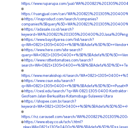
https://www.ruparupa.com/jual/WA%200821%201305%2
🌐
https://ruangjual.com/cari/WA%200821%201305%200400
🌐
https://inaproduct.com/search/companies?
companies%5Bquery%5D=WA%200821%201305%200400%20
🌐
https://adasale.co.id/search?
keyword=WA%200821%201305%200400%20Jasa%20Pengad
🌐
https://www.baycityarea.com/list/search?
q=WA+0821+1305+0400++%5B%5BAdefa%5D%5D++Vendor+Geo
🌐
https://www.here.com/site-search?
query=WA+0821+1305+0400++%5B%5BAdefa%5D%5D++Vendor+G
🌐
https://www.rottentomatoes.com/search?
search=WA+0821+1305+0400++%5B%5BAdefa%5D%5D++Tempa
🌐
https://www.merakishop.nl/search/WA+0821+1305+0400++
🌐
https://www.csun.edu/search?
q=WA+0821+1305+0400++%5B%5BAdefa%5D%5D++Pusat+Pengad
🌐
https://cwsl.edu/search/?q=WA-0821-1305-0400-Kontraktor
Geofoam-Jalan-Berkualitas-Kotamobagu-Sulawesi-Utara
🌐
https://shopee.com.br/search?
keyword=WA+0821+1305+0400++%5B%5BAdefa%5D%5D++Harga
🌐
https://nz.carousell.com/search/WA%200821%201305%2
🌐
https://www.ebay.co.uk/sch/i.html?
_nkw=WA+0821+1305+0400+%5B%5BAdefa%5D%5D++Jasa+Peng