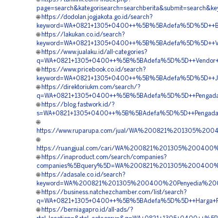
page=search&kategorisearch=searchberita&submit=search
🌐
https://dodolan.jogjakota.go.id/search?
keyword=WA+0821+1305+0400++%5B%5BAdefa%5D%5D++Biaya
🌐
https://lakukan.co.id/search?
keyword=WA+0821+1305+0400++%5B%5BAdefa%5D%5D++Vendo
🌐
https://www.jualaku.id/all-categories?
q=WA+0821+1305+0400++%5B%5BAdefa%5D%5D++Vendor+Mate
🌐
https://www.pricebook.co.id/search?
keyword=WA+0821+1305+0400++%5B%5BAdefa%5D%5D++Jual
🌐
https://direktoriukm.com/search/?
q=WA+0821+1305+0400++%5B%5BAdefa%5D%5D++Pengadaan+G
🌐
https://blog.fastwork.id/?
s=WA+0821+1305+0400++%5B%5BAdefa%5D%5D++Pengadaan+
🌐
https://www.ruparupa.com/jual/WA%200821%201305%20
🌐
https://ruangjual.com/cari/WA%200821%201305%20040
🌐
https://inaproduct.com/search/companies?
companies%5Bquery%5D=WA%200821%201305%200400%2
🌐
https://adasale.co.id/search?
keyword=WA%200821%201305%200400%20Penyedia%20Ge
🌐
https://business.natchezchamber.com/list/search?
q=WA+0821+1305+0400++%5B%5BAdefa%5D%5D++Harga+Penga
🌐
https://berniagapro.id/all-ads/?