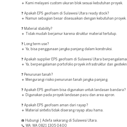
🔹 Kami melayani custom ukuran blok sesuai kebutuhan proyek.
❓ Apakah EPS geofoam di Sulawesi Utara ready stock?
🔹 Namun sebagian besar disesuaikan dengan kebutuhan proyek.
❓ Material stability?
🔹 Tidak mudah berjamur karena struktur material tertutup.
❓ Long term use?
🔹 Ya, bisa penggunaan jangka panjang dalam konstruksi.
❓ Apakah supplier EPS geofoam di Sulawesi Utara berpengalama
🔹 Ya, berpengalaman portofolio proyek infrastruktur dan geotekni
❓ Penurunan tanah?
🔹 Mengurangi risiko penurunan tanah jangka panjang.
❓ Apakah EPS geofoam bisa digunakan untuk landasan bandara?
🔹 Digunakan pada proyek landasan pacu dan area apron.
❓ Apakah EPS geofoam aman dari rayap?
🔹 Material sintetis tidak diserang rayap atau hama.
☎️ Hubungi | Adefa sekarang di Sulawesi Utara.
📞 WA: WA 0821 1305 0400