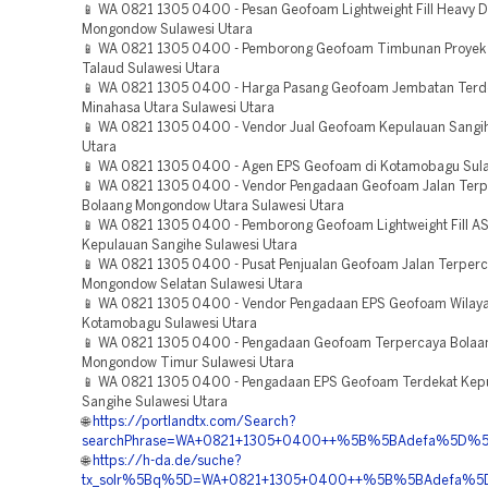
📱 WA 0821 1305 0400 - Pesan Geofoam Lightweight Fill Heavy D
Mongondow Sulawesi Utara
📱 WA 0821 1305 0400 - Pemborong Geofoam Timbunan Proyek
Talaud Sulawesi Utara
📱 WA 0821 1305 0400 - Harga Pasang Geofoam Jembatan Terd
Minahasa Utara Sulawesi Utara
📱 WA 0821 1305 0400 - Vendor Jual Geofoam Kepulauan Sangih
Utara
📱 WA 0821 1305 0400 - Agen EPS Geofoam di Kotamobagu Sula
📱 WA 0821 1305 0400 - Vendor Pengadaan Geofoam Jalan Ter
Bolaang Mongondow Utara Sulawesi Utara
📱 WA 0821 1305 0400 - Pemborong Geofoam Lightweight Fill 
Kepulauan Sangihe Sulawesi Utara
📱 WA 0821 1305 0400 - Pusat Penjualan Geofoam Jalan Terper
Mongondow Selatan Sulawesi Utara
📱 WA 0821 1305 0400 - Vendor Pengadaan EPS Geofoam Wilay
Kotamobagu Sulawesi Utara
📱 WA 0821 1305 0400 - Pengadaan Geofoam Terpercaya Bolaa
Mongondow Timur Sulawesi Utara
📱 WA 0821 1305 0400 - Pengadaan EPS Geofoam Terdekat Kep
Sangihe Sulawesi Utara
🌐
https://portlandtx.com/Search?
searchPhrase=WA+0821+1305+0400++%5B%5BAdefa%5D%5D++
🌐
https://h-da.de/suche?
tx_solr%5Bq%5D=WA+0821+1305+0400++%5B%5BAdefa%5D%5D