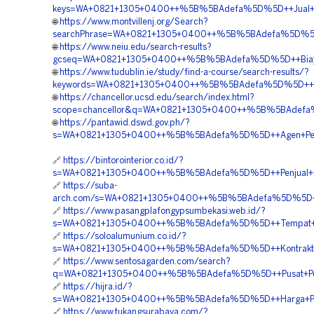
keys=WA+0821+1305+0400++%5B%5BAdefa%5D%5D++Jual+Ge
🌐
https://www.montvillenj.org/Search?
searchPhrase=WA+0821+1305+0400++%5B%5BAdefa%5D%5D++
🌐
https://www.neiu.edu/search-results?
gcseq=WA+0821+1305+0400++%5B%5BAdefa%5D%5D++Biaya+P
🌐
https://www.tudublin.ie/study/find-a-course/search-results/?
keywords=WA+0821+1305+0400++%5B%5BAdefa%5D%5D++Jasa+
🌐
https://chancellor.ucsd.edu/search/index.html?
scope=chancellor&q=WA+0821+1305+0400++%5B%5BAdefa%5D%
🌐
https://pantawid.dswd.gov.ph/?
s=WA+0821+1305+0400++%5B%5BAdefa%5D%5D++Agen+Penjua
🔗
https://bintorointerior.co.id/?
s=WA+0821+1305+0400++%5B%5BAdefa%5D%5D++Penjual+Geof
🔗
https://suba-
arch.com/s=WA+0821+1305+0400++%5B%5BAdefa%5D%5D++Pus
🔗
https://www.pasangplafongypsumbekasi.web.id/?
s=WA+0821+1305+0400++%5B%5BAdefa%5D%5D++Tempat+Jual
🔗
https://soloalumunium.co.id/?
s=WA+0821+1305+0400++%5B%5BAdefa%5D%5D++Kontraktor+P
🔗
https://www.sentosagarden.com/search?
q=WA+0821+1305+0400++%5B%5BAdefa%5D%5D++Pusat+Peng
🔗
https://hijra.id/?
s=WA+0821+1305+0400++%5B%5BAdefa%5D%5D++Harga+Peng
🔗
https://www.tukangsurabaya.com/?