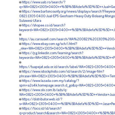
🌐
https://www.uab.ro/search/?
q=WA+0821+1305+0400++%5B%5BAdefa%5D%5D++Jual+Geofoam
🌐
https://www.bartoncounty.org/vnews/display.v/search?Fkeyw
0821-1305-0400-Jual-EPS-Geofoam-Heavy-Duty-Bolaang-Mongo
Sulawesi-Utara
🌐
https://shopee.co.id/search?
keyword=WA+0821+1305+0400++%5B%5BAdefa%5D%5D++Jual+
🌐
https://au.carousell.com/search/WA%200821%201305
🌐
https://www.ebay.com.sg/sch/i.html?
_nkw=WA+0821+1305+0400+%5B%5BAdefa%5D%5D++Vendor+G
🌐
https://pg.linkedin.com/learning/search?
keywords=WA+0821+1305+0400+%5B%5BAdefa%5D%5D++Pusa
🌐
https://tuapejat.ada.or.id/search/label/WA+0821+1305+0
🌐
https://www.istockphoto.com/id/search/2/image-film?
phrase=WA+0821+1305+0400+%5B%5BAdefa%5D%5D++Tempat+J
🌐
https://www.lazada.com.my/catalog/?
spm=a2o4k.homepage.search.d_go&q=WA+0821+1305+0400+%
🌐
https://www.olx.com.lb/ads/q-
WA+0821+1305+0400+%5B%5BAdefa%5D%5D++Vendor+Jual+G
🌐
https://distributor.web.id/?
s=WA+0821+1305+0400++%5B%5BAdefa%5D%5D++Jasa+Pengada
🌐
https://toco.id/id/search?
q=product/search&search=WA+0821+1305+0400++%5B%5BAde