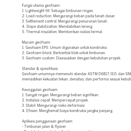
Fungsi utama geofoam:
1. Lightweight fill: Sebagai timbunan ringan.
2. Load reduction: Mengurangi beban pada tanah dasar.
3. Settlement control: Mengurangi penurunan tanah.
4. Slope stabilization: Menstabilkan lereng.
5. Thermal insulation: Memberikan isolasi termal.
Macam geofoam:
1. Geofoam EPS: Umum digunakan untuk konstruksi.
2. Geofoam block: Berbentuk blok untuk timbunan.
3. Geofoam custom: Disesuaikan dengan kebutuhan proyek.
Standar & spesifikasi:
Geofoam umumnya memenuhi standar ASTM D6817, ISO, dan SNI
memastikan kekuatan tekan, densitas, dan performa sesuai kebut
Keunggulan geofoam:
1. Sangat ringan: Mengurangi beban signifikan.
2. Instalasi cepat: Mempercepat proyek.
3. Stabil: Mengurangi risiko deformasi.
4. Efisien: Menghemat biaya konstruksi jangka panjang.
Aplikasi penggunaan geofoam:
- Timbunan jalan & flyover