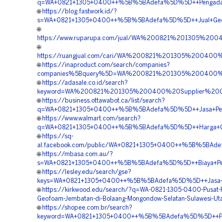
q=WA+0821+1305+0400++%5B%5BAdefa%5D%5D++Pengadaan+
🌐
https://blog.fastwork.id/?
s=WA+0821+1305+0400++%5B%5BAdefa%5D%5D++Jual+Geofoa
🌐
https://www.ruparupa.com/jual/WA%200821%201305%20
🌐
https://ruangjual.com/cari/WA%200821%201305%20040
🌐
https://inaproduct.com/search/companies?
companies%5Bquery%5D=WA%200821%201305%200400%20
🌐
https://adasale.co.id/search?
keyword=WA%200821%201305%200400%20Supplier%20Ge
🌐
https://business.ottawabot.ca/list/search?
q=WA+0821+1305+0400++%5B%5BAdefa%5D%5D++Jasa+Pemasa
🌐
https://www.walmart.com/search?
q=WA+0821+1305+0400++%5B%5BAdefa%5D%5D++Harga+Geof
🌐
https://sq-
al.facebook.com/public/WA+0821+1305+0400++%5B%5BAdef
🌐
https://mbasa.com.au/?
s=WA+0821+1305+0400++%5B%5BAdefa%5D%5D++Biaya+Pemas
🌐
https://lesley.edu/search/gse?
keys=WA+0821+1305+0400++%5B%5BAdefa%5D%5D++Jasa+Pas
🌐
https://kirkwood.edu/search/?q=WA-0821-1305-0400-Pusat-
Geofoam-Jembatan-di-Bolaang-Mongondow-Selatan-Sulawesi-Ut
🌐
https://shopee.com.br/search?
keyword=WA+0821+1305+0400++%5B%5BAdefa%5D%5D++Pemb