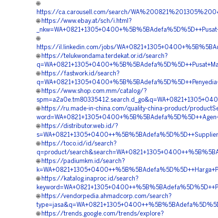
🌐
https://ca.carousell.com/search/WA%200821%201305%
🌐
https://www.ebay.at/sch/i.html?
_nkw=WA+0821+1305+0400+%5B%5BAdefa%5D%5D++Pusat+Penj
🌐
https://il.linkedin.com/jobs/WA+0821+1305+0400+%5B%5B
🌐
https://telukwondama.terdekat.or.id/search?
q=WA+0821+1305+0400+%5B%5BAdefa%5D%5D++Pusat+Materia
🌐
https://fastwork.id/search?
q=WA+0821+1305+0400+%5B%5BAdefa%5D%5D++Penyedia+Geof
🌐
https://www.shop.com.mm/catalog/?
spm=a2a0e.tm80335412.search.d_go&q=WA+0821+1305+040
🌐
https://ru.made-in-china.com/quality-china-product/productS
word=WA+0821+1305+0400+%5B%5BAdefa%5D%5D++Agen+Penju
🌐
https://distributor.web.id/?
s=WA+0821+1305+0400++%5B%5BAdefa%5D%5D++Supplier+E
🌐
https://toco.id/id/search?
q=product/search&search=WA+0821+1305+0400++%5B%5BAdef
🌐
https://padiumkm.id/search?
k=WA+0821+1305+0400++%5B%5BAdefa%5D%5D++Harga+Pemasa
🌐
https://katalog.inaproc.id/search?
keyword=WA+0821+1305+0400++%5B%5BAdefa%5D%5D++Pemb
🌐
https://vendorpedia.ahmadcorp.com/search?
type=jasa&q=WA+0821+1305+0400++%5B%5BAdefa%5D%5D++V
🌐
https://trends.google.com/trends/explore?