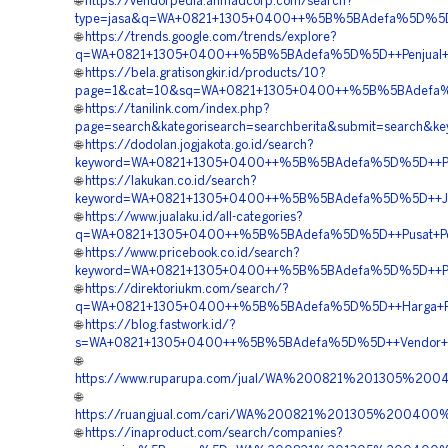
🌐
https://vendorpedia.ahmadcorp.com/search?
type=jasa&q=WA+0821+1305+0400++%5B%5BAdefa%5D%5D++Ko
🌐
https://trends.google.com/trends/explore?
q=WA+0821+1305+0400++%5B%5BAdefa%5D%5D++Penjual+Mate
🌐
https://bela.gratisongkir.id/products/10?
page=1&cat=10&sq=WA+0821+1305+0400++%5B%5BAdefa%5D%5
🌐
https://tanilink.com/index.php?
page=search&kategorisearch=searchberita&submit=search
🌐
https://dodolan.jogjakota.go.id/search?
keyword=WA+0821+1305+0400++%5B%5BAdefa%5D%5D++Pusat
🌐
https://lakukan.co.id/search?
keyword=WA+0821+1305+0400++%5B%5BAdefa%5D%5D++Jasa+
🌐
https://www.jualaku.id/all-categories?
q=WA+0821+1305+0400++%5B%5BAdefa%5D%5D++Pusat+Penga
🌐
https://www.pricebook.co.id/search?
keyword=WA+0821+1305+0400++%5B%5BAdefa%5D%5D++Pembor
🌐
https://direktoriukm.com/search/?
q=WA+0821+1305+0400++%5B%5BAdefa%5D%5D++Harga+Penga
🌐
https://blog.fastwork.id/?
s=WA+0821+1305+0400++%5B%5BAdefa%5D%5D++Vendor+Jual
🌐
https://www.ruparupa.com/jual/WA%200821%201305%2
🌐
https://ruangjual.com/cari/WA%200821%201305%200400
🌐
https://inaproduct.com/search/companies?