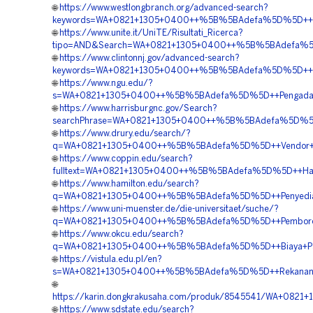
🌐
https://www.westlongbranch.org/advanced-search?
keywords=WA+0821+1305+0400++%5B%5BAdefa%5D%5D++Jas
🌐
https://www.unite.it/UniTE/Risultati_Ricerca?
tipo=AND&Search=WA+0821+1305+0400++%5B%5BAdefa%5D%5
🌐
https://www.clintonnj.gov/advanced-search?
keywords=WA+0821+1305+0400++%5B%5BAdefa%5D%5D++Tem
🌐
https://www.ngu.edu/?
s=WA+0821+1305+0400++%5B%5BAdefa%5D%5D++Pengadaan+
🌐
https://www.harrisburgnc.gov/Search?
searchPhrase=WA+0821+1305+0400++%5B%5BAdefa%5D%5D++J
🌐
https://www.drury.edu/search/?
q=WA+0821+1305+0400++%5B%5BAdefa%5D%5D++Vendor+Peng
🌐
https://www.coppin.edu/search?
fulltext=WA+0821+1305+0400++%5B%5BAdefa%5D%5D++Harga+
🌐
https://www.hamilton.edu/search?
q=WA+0821+1305+0400++%5B%5BAdefa%5D%5D++Penyedia+G
🌐
https://www.uni-muenster.de/die-universitaet/suche/?
q=WA+0821+1305+0400++%5B%5BAdefa%5D%5D++Pemborong+
🌐
https://www.okcu.edu/search?
q=WA+0821+1305+0400++%5B%5BAdefa%5D%5D++Biaya+Pasang+
🌐
https://vistula.edu.pl/en?
s=WA+0821+1305+0400++%5B%5BAdefa%5D%5D++Rekanan+Ge
🌐
https://karin.dongkrakusaha.com/produk/8545541/WA+08
🌐
https://www.sdstate.edu/search?