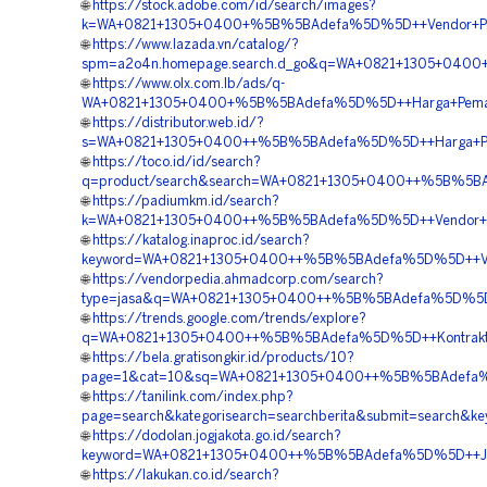
🌐
https://stock.adobe.com/id/search/images?
k=WA+0821+1305+0400+%5B%5BAdefa%5D%5D++Vendor+Peng
🌐
https://www.lazada.vn/catalog/?
spm=a2o4n.homepage.search.d_go&q=WA+0821+1305+0400+
🌐
https://www.olx.com.lb/ads/q-
WA+0821+1305+0400+%5B%5BAdefa%5D%5D++Harga+Pemasanga
🌐
https://distributor.web.id/?
s=WA+0821+1305+0400++%5B%5BAdefa%5D%5D++Harga+Pasang
🌐
https://toco.id/id/search?
q=product/search&search=WA+0821+1305+0400++%5B%5BAd
🌐
https://padiumkm.id/search?
k=WA+0821+1305+0400++%5B%5BAdefa%5D%5D++Vendor+EPS
🌐
https://katalog.inaproc.id/search?
keyword=WA+0821+1305+0400++%5B%5BAdefa%5D%5D++Vendo
🌐
https://vendorpedia.ahmadcorp.com/search?
type=jasa&q=WA+0821+1305+0400++%5B%5BAdefa%5D%5D++Sup
🌐
https://trends.google.com/trends/explore?
q=WA+0821+1305+0400++%5B%5BAdefa%5D%5D++Kontraktor
🌐
https://bela.gratisongkir.id/products/10?
page=1&cat=10&sq=WA+0821+1305+0400++%5B%5BAdefa%5D%
🌐
https://tanilink.com/index.php?
page=search&kategorisearch=searchberita&submit=searc
🌐
https://dodolan.jogjakota.go.id/search?
keyword=WA+0821+1305+0400++%5B%5BAdefa%5D%5D++Jasa+
🌐
https://lakukan.co.id/search?