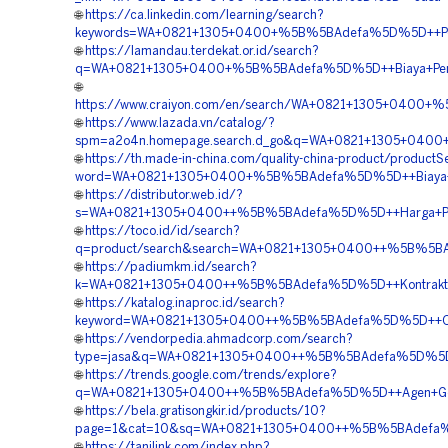
🌐
https://ca.linkedin.com/learning/search?
keywords=WA+0821+1305+0400+%5B%5BAdefa%5D%5D++Pembor
🌐
https://lamandau.terdekat.or.id/search?
q=WA+0821+1305+0400+%5B%5BAdefa%5D%5D++Biaya+Pemasa
🌐
https://www.craiyon.com/en/search/WA+0821+1305+0400+%5
🌐
https://www.lazada.vn/catalog/?
spm=a2o4n.homepage.search.d_go&q=WA+0821+1305+0400+%
🌐
https://th.made-in-china.com/quality-china-product/productS
word=WA+0821+1305+0400+%5B%5BAdefa%5D%5D++Biaya+Pasan
🌐
https://distributor.web.id/?
s=WA+0821+1305+0400++%5B%5BAdefa%5D%5D++Harga+Pemas
🌐
https://toco.id/id/search?
q=product/search&search=WA+0821+1305+0400++%5B%5BAde
🌐
https://padiumkm.id/search?
k=WA+0821+1305+0400++%5B%5BAdefa%5D%5D++Kontraktor+P
🌐
https://katalog.inaproc.id/search?
keyword=WA+0821+1305+0400++%5B%5BAdefa%5D%5D++Order
🌐
https://vendorpedia.ahmadcorp.com/search?
type=jasa&q=WA+0821+1305+0400++%5B%5BAdefa%5D%5D++P
🌐
https://trends.google.com/trends/explore?
q=WA+0821+1305+0400++%5B%5BAdefa%5D%5D++Agen+Geofo
🌐
https://bela.gratisongkir.id/products/10?
page=1&cat=10&sq=WA+0821+1305+0400++%5B%5BAdefa%5D
🌐
https://tanilink.com/index.php?