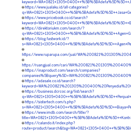
keyword=WA+0821+1305+0400++%5B%5BAdefa%5D%5D++Jasa+Pe
🌐
https://www.jualaku.id/all-categories?
q=WA+0821+1305+0400++%5B%5BAdefa%5D%5D++Jasa+Geofo
🌐
https://www.pricebook.co.id/search?
keyword=WA+0821+1305+0400++%5B%5BAdefa%5D%5D++Biaya+
🌐
https://direktoriukm.com/search/?
q=WA+0821+1305+0400++%5B%5BAdefa%5D%5D++Agen+Geofo
🌐
https://blog.fastwork.id/?
s=WA+0821+1305+0400++%5B%5BAdefa%5D%5D++Agen+Penjua
🌐
https://www.ruparupa.com/jual/WA%200821%201305%2
🌐
https://ruangjual.com/cari/WA%200821%201305%20040
🌐
https://inaproduct.com/search/companies?
companies%5Bquery%5D=WA%200821%201305%200400%2
🌐
https://adasale.co.id/search?
keyword=WA%200821%201305%200400%20Penyedia%20Geo
🌐
https://business.dcrcoc.org/list/search?
q=WA+0821+1305+0400++%5B%5BAdefa%5D%5D++Penjual+Mate
🌐
https://sistertech.com/s.php?
s=WA+0821+1305+0400++%5B%5BAdefa%5D%5D++Biaya+Penga
🌐
https://www.imdb.com/search/title/?
title=WA+0821+1305+0400++%5B%5BAdefa%5D%5D++Kontrakto
🌐
https://calando.it/index.php?
route=product/search&tag=WA+0821+1305+0400++%5B%5BA