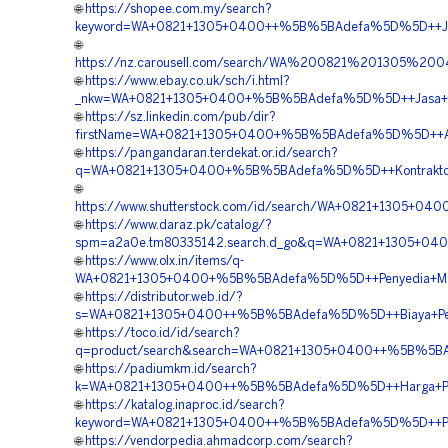
🌐
https://shopee.com.my/search?
keyword=WA+0821+1305+0400++%5B%5BAdefa%5D%5D++Jasa+
🌐
https://nz.carousell.com/search/WA%200821%201305%
🌐
https://www.ebay.co.uk/sch/i.html?
_nkw=WA+0821+1305+0400+%5B%5BAdefa%5D%5D++Jasa+Gras
🌐
https://sz.linkedin.com/pub/dir?
firstName=WA+0821+1305+0400+%5B%5BAdefa%5D%5D++Agen+
🌐
https://pangandaran.terdekat.or.id/search?
q=WA+0821+1305+0400+%5B%5BAdefa%5D%5D++Kontraktor+P
🌐
https://www.shutterstock.com/id/search/WA+0821+1305+04
🌐
https://www.daraz.pk/catalog/?
spm=a2a0e.tm80335142.search.d_go&q=WA+0821+1305+040
🌐
https://www.olx.in/items/q-
WA+0821+1305+0400+%5B%5BAdefa%5D%5D++Penyedia+Materi
🌐
https://distributor.web.id/?
s=WA+0821+1305+0400++%5B%5BAdefa%5D%5D++Biaya+Pengad
🌐
https://toco.id/id/search?
q=product/search&search=WA+0821+1305+0400++%5B%5BAde
🌐
https://padiumkm.id/search?
k=WA+0821+1305+0400++%5B%5BAdefa%5D%5D++Harga+Pasang
🌐
https://katalog.inaproc.id/search?
keyword=WA+0821+1305+0400++%5B%5BAdefa%5D%5D++Penyed
🌐
https://vendorpedia.ahmadcorp.com/search?