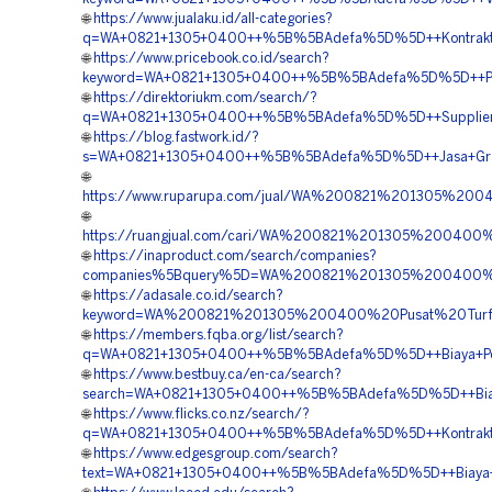
🌐
https://www.jualaku.id/all-categories?
q=WA+0821+1305+0400++%5B%5BAdefa%5D%5D++Kontraktor+P
🌐
https://www.pricebook.co.id/search?
keyword=WA+0821+1305+0400++%5B%5BAdefa%5D%5D++Pembor
🌐
https://direktoriukm.com/search/?
q=WA+0821+1305+0400++%5B%5BAdefa%5D%5D++Supplier+Gra
🌐
https://blog.fastwork.id/?
s=WA+0821+1305+0400++%5B%5BAdefa%5D%5D++Jasa+Gravel+
🌐
https://www.ruparupa.com/jual/WA%200821%201305%20
🌐
https://ruangjual.com/cari/WA%200821%201305%200400
🌐
https://inaproduct.com/search/companies?
companies%5Bquery%5D=WA%200821%201305%200400%20
🌐
https://adasale.co.id/search?
keyword=WA%200821%201305%200400%20Pusat%20Turfp
🌐
https://members.fqba.org/list/search?
q=WA+0821+1305+0400++%5B%5BAdefa%5D%5D++Biaya+Penga
🌐
https://www.bestbuy.ca/en-ca/search?
search=WA+0821+1305+0400++%5B%5BAdefa%5D%5D++Biaya+Pe
🌐
https://www.flicks.co.nz/search/?
q=WA+0821+1305+0400++%5B%5BAdefa%5D%5D++Kontraktor+Pa
🌐
https://www.edgesgroup.com/search?
text=WA+0821+1305+0400++%5B%5BAdefa%5D%5D++Biaya+Pas