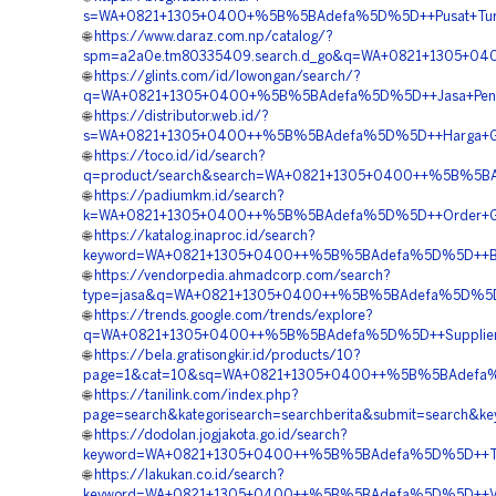
s=WA+0821+1305+0400+%5B%5BAdefa%5D%5D++Pusat+Turfpa
🌐
https://www.daraz.com.np/catalog/?
spm=a2a0e.tm80335409.search.d_go&q=WA+0821+1305+040
🌐
https://glints.com/id/lowongan/search/?
q=WA+0821+1305+0400+%5B%5BAdefa%5D%5D++Jasa+Pengada
🌐
https://distributor.web.id/?
s=WA+0821+1305+0400++%5B%5BAdefa%5D%5D++Harga+Grave
🌐
https://toco.id/id/search?
q=product/search&search=WA+0821+1305+0400++%5B%5BAde
🌐
https://padiumkm.id/search?
k=WA+0821+1305+0400++%5B%5BAdefa%5D%5D++Order+Gravel
🌐
https://katalog.inaproc.id/search?
keyword=WA+0821+1305+0400++%5B%5BAdefa%5D%5D++Biaya+
🌐
https://vendorpedia.ahmadcorp.com/search?
type=jasa&q=WA+0821+1305+0400++%5B%5BAdefa%5D%5D++Ve
🌐
https://trends.google.com/trends/explore?
q=WA+0821+1305+0400++%5B%5BAdefa%5D%5D++Supplier+Gra
🌐
https://bela.gratisongkir.id/products/10?
page=1&cat=10&sq=WA+0821+1305+0400++%5B%5BAdefa%5D%
🌐
https://tanilink.com/index.php?
page=search&kategorisearch=searchberita&submit=search
🌐
https://dodolan.jogjakota.go.id/search?
keyword=WA+0821+1305+0400++%5B%5BAdefa%5D%5D++Tempat
🌐
https://lakukan.co.id/search?
keyword=WA+0821+1305+0400++%5B%5BAdefa%5D%5D++Vendo