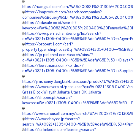
🌐
https://ruangjual.com/cari/WA%200821%201305%20040
🌐
https://inaproduct.com/search/companies?
companies%5Bquery%5D=WA%200821%201305%200400%20
🌐
https://adasale.co.id/search?
keyword=WA%200821%201305%200400%20Penyedia%20Pa
🌐
https://www.perrischamber.org/list/search?
q=WA+0821+1305+0400++%5B%5BAdefa%5D%5D++Agen+Penjual
🌐
https://properti1.com/cari?
propertyType=shophouse&q=WA+0821+1305+0400++%5B%5BA
🌐
https://jp.pinterest.com/search/pins/?
q=WA+0821+1305+0400++%5B%5BAdefa%5D%5D++Biaya+Pengad
🌐
https://lewatmana.com/kondisi/?
q=WA+0821+1305+0400++%5B%5BAdefa%5D%5D++Supplier+Gra
🌐
https://jimshoney.dongkrakbisnis.com/produk/1/WA+0821+
🌐
https://www.uevora.pt/pesquisar?q=WA-0821-1305-0400-Vend
Grass-Block-Wilayah-Jakarta-Utara-DKI-Jakarta
🌐
https://shopee.ph/search?
keyword=WA+0821+1305+0400++%5B%5BAdefa%5D%5D++Pusat+
🌐
https://www.carousell.com.my/search/WA%200821%201
🌐
https://www.ebay.co.jp/search?
search=WA+0821+1305+0400+%5B%5BAdefa%5D%5D++Pemboro
🌐
https://sa.linkedin.com/learning/search?