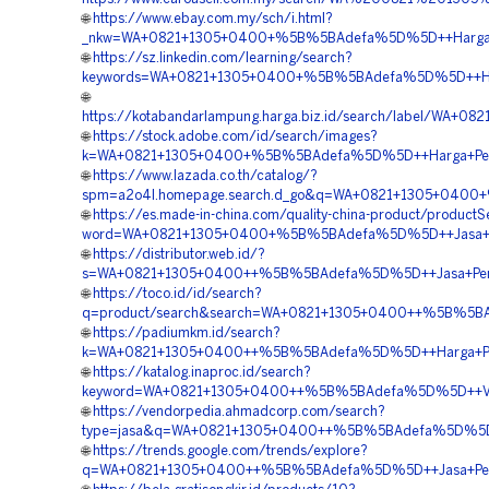
🌐
https://www.ebay.com.my/sch/i.html?
_nkw=WA+0821+1305+0400+%5B%5BAdefa%5D%5D++Harga+Pema
🌐
https://sz.linkedin.com/learning/search?
keywords=WA+0821+1305+0400+%5B%5BAdefa%5D%5D++Harga+
🌐
https://kotabandarlampung.harga.biz.id/search/label/WA
🌐
https://stock.adobe.com/id/search/images?
k=WA+0821+1305+0400+%5B%5BAdefa%5D%5D++Harga+Pemasan
🌐
https://www.lazada.co.th/catalog/?
spm=a2o4l.homepage.search.d_go&q=WA+0821+1305+0400+%
🌐
https://es.made-in-china.com/quality-china-product/product
word=WA+0821+1305+0400+%5B%5BAdefa%5D%5D++Jasa+Pasa
🌐
https://distributor.web.id/?
s=WA+0821+1305+0400++%5B%5BAdefa%5D%5D++Jasa+Pemasan
🌐
https://toco.id/id/search?
q=product/search&search=WA+0821+1305+0400++%5B%5BAde
🌐
https://padiumkm.id/search?
k=WA+0821+1305+0400++%5B%5BAdefa%5D%5D++Harga+Pavin
🌐
https://katalog.inaproc.id/search?
keyword=WA+0821+1305+0400++%5B%5BAdefa%5D%5D++Vendor+
🌐
https://vendorpedia.ahmadcorp.com/search?
type=jasa&q=WA+0821+1305+0400++%5B%5BAdefa%5D%5D++Ja
🌐
https://trends.google.com/trends/explore?
q=WA+0821+1305+0400++%5B%5BAdefa%5D%5D++Jasa+Pemasa