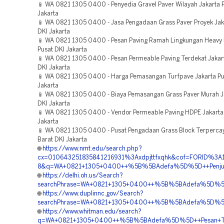
📱 WA 0821 1305 0400 - Penyedia Gravel Paver Wilayah Jakarta 
Jakarta
📱 WA 0821 1305 0400 - Jasa Pengadaan Grass Paver Proyek Jak
DKI Jakarta
📱 WA 0821 1305 0400 - Pesan Paving Ramah Lingkungan Heavy 
Pusat DKI Jakarta
📱 WA 0821 1305 0400 - Pesan Permeable Paving Terdekat Jakar
DKI Jakarta
📱 WA 0821 1305 0400 - Harga Pemasangan Turfpave Jakarta Pu
Jakarta
📱 WA 0821 1305 0400 - Biaya Pemasangan Grass Paver Murah J
DKI Jakarta
📱 WA 0821 1305 0400 - Vendor Permeable Paving HDPE Jakarta
Jakarta
📱 WA 0821 1305 0400 - Pusat Pengadaan Grass Block Terpercay
Barat DKI Jakarta
🌐
https://www.nmt.edu/search.php?
cx=010643251835841216931%3Axdpjttfxqhk&cof=FORID%3A
8&q=WA+0821+1305+0400++%5B%5BAdefa%5D%5D++Penjual+Gr
🌐
https://delhi.oh.us/Search?
searchPhrase=WA+0821+1305+0400++%5B%5BAdefa%5D%5D++Re
🌐
https://www.duplinnc.gov/Search?
searchPhrase=WA+0821+1305+0400++%5B%5BAdefa%5D%5D++Te
🌐
https://www.whitman.edu/search?
q=WA+0821+1305+0400++%5B%5BAdefa%5D%5D++Pesan+Turfp