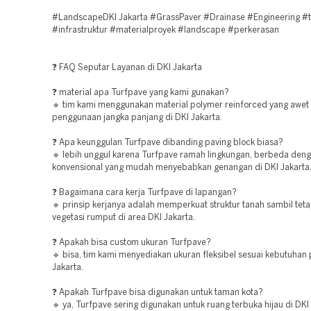
#LandscapeDKI Jakarta #GrassPaver #Drainase #Engineering #
#infrastruktur #materialproyek #landscape #perkerasan
❓ FAQ Seputar Layanan di DKI Jakarta
❓ material apa Turfpave yang kami gunakan?
🔹 tim kami menggunakan material polymer reinforced yang awet
penggunaan jangka panjang di DKI Jakarta.
❓ Apa keunggulan Turfpave dibanding paving block biasa?
🔹 lebih unggul karena Turfpave ramah lingkungan, berbeda den
konvensional yang mudah menyebabkan genangan di DKI Jakarta
❓ Bagaimana cara kerja Turfpave di lapangan?
🔹 prinsip kerjanya adalah memperkuat struktur tanah sambil te
vegetasi rumput di area DKI Jakarta.
❓ Apakah bisa custom ukuran Turfpave?
🔹 bisa, tim kami menyediakan ukuran fleksibel sesuai kebutuhan 
Jakarta.
❓ Apakah Turfpave bisa digunakan untuk taman kota?
🔹 ya, Turfpave sering digunakan untuk ruang terbuka hijau di DKI