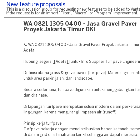
New feature proposals
This is a discussion group for requesting new features to be added to Vanta
if the request is for an import "Filter", "Macro", or "Program" improvement.
WA 0821 1305 0400 - Jasa Gravel Paver
Proyek Jakarta Timur DKI
📞 WA 0821 1305 0400 - Jasa Gravel Paver Proyek Jakarta Timur 
Adefa
Hubungi segera [[Adefa]] untuk Info Supplier Turfpave Engineeri
Definisi utama grass & gravel paver (turfpave): Material green inf
untuk area parkir, jalan, dan landscape.
Secara sederhana, turfpave digunakan untuk menggabungkan fung
dan drainase.
Di lapangan, turfpave merupakan solusi modern dalam perkeras
lingkungan, karena mengurangi limpasan air (runoff).
Prinsip kerja turfpave:
Turfpave bekerja dengan mendistribusikan beban ke tanah, seme
di dalam grid diisi tanah atau kerikil sehingga air dapat meresap.