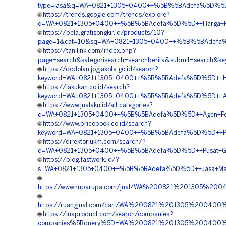
type=jasa&q=WA+0821+1305+0400++%5B%5BAdefa%5D%5D++Ja
🌐
https://trends.google.com/trends/explore?
q=WA+0821+1305+0400++%5B%5BAdefa%5D%5D++Harga+Pema
🌐
https://bela.gratisongkir.id/products/10?
page=1&cat=10&sq=WA+0821+1305+0400++%5B%5BAdefa%5D%
🌐
https://tanilink.com/index.php?
page=search&kategorisearch=searchberita&submit=search
🌐
https://dodolan.jogjakota.go.id/search?
keyword=WA+0821+1305+0400++%5B%5BAdefa%5D%5D++Harga
🌐
https://lakukan.co.id/search?
keyword=WA+0821+1305+0400++%5B%5BAdefa%5D%5D++Agen+P
🌐
https://www.jualaku.id/all-categories?
q=WA+0821+1305+0400++%5B%5BAdefa%5D%5D++Agen+Penjua
🌐
https://www.pricebook.co.id/search?
keyword=WA+0821+1305+0400++%5B%5BAdefa%5D%5D++Pusat
🌐
https://direktoriukm.com/search/?
q=WA+0821+1305+0400++%5B%5BAdefa%5D%5D++Pusat+Grass
🌐
https://blog.fastwork.id/?
s=WA+0821+1305+0400++%5B%5BAdefa%5D%5D++Jasa+Materia
🌐
https://www.ruparupa.com/jual/WA%200821%201305%20
🌐
https://ruangjual.com/cari/WA%200821%201305%20040
🌐
https://inaproduct.com/search/companies?
companies%5Bquery%5D=WA%200821%201305%200400%20