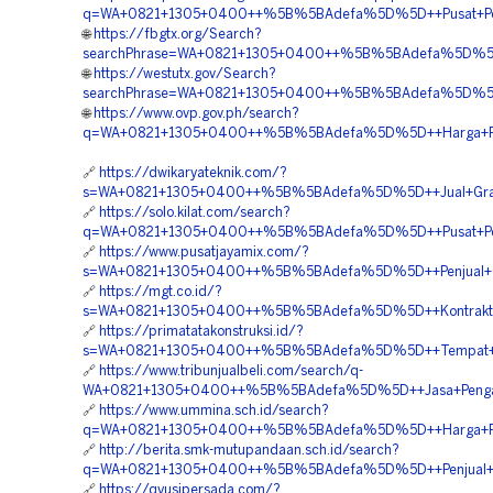
q=WA+0821+1305+0400++%5B%5BAdefa%5D%5D++Pusat+Pengad
🌐
https://fbgtx.org/Search?
searchPhrase=WA+0821+1305+0400++%5B%5BAdefa%5D%5D++P
🌐
https://westutx.gov/Search?
searchPhrase=WA+0821+1305+0400++%5B%5BAdefa%5D%5D++K
🌐
https://www.ovp.gov.ph/search?
q=WA+0821+1305+0400++%5B%5BAdefa%5D%5D++Harga+Pasang
🔗
https://dwikaryateknik.com/?
s=WA+0821+1305+0400++%5B%5BAdefa%5D%5D++Jual+Grass+P
🔗
https://solo.kilat.com/search?
q=WA+0821+1305+0400++%5B%5BAdefa%5D%5D++Pusat+Pengad
🔗
https://www.pusatjayamix.com/?
s=WA+0821+1305+0400++%5B%5BAdefa%5D%5D++Penjual+Gra
🔗
https://mgt.co.id/?
s=WA+0821+1305+0400++%5B%5BAdefa%5D%5D++Kontraktor+P
🔗
https://primatatakonstruksi.id/?
s=WA+0821+1305+0400++%5B%5BAdefa%5D%5D++Tempat+Jual
🔗
https://www.tribunjualbeli.com/search/q-
WA+0821+1305+0400++%5B%5BAdefa%5D%5D++Jasa+Pengadaan
🔗
https://www.ummina.sch.id/search?
q=WA+0821+1305+0400++%5B%5BAdefa%5D%5D++Harga+Pasang
🔗
http://berita.smk-mutupandaan.sch.id/search?
q=WA+0821+1305+0400++%5B%5BAdefa%5D%5D++Penjual+Perm
🔗
https://qyusipersada.com/?