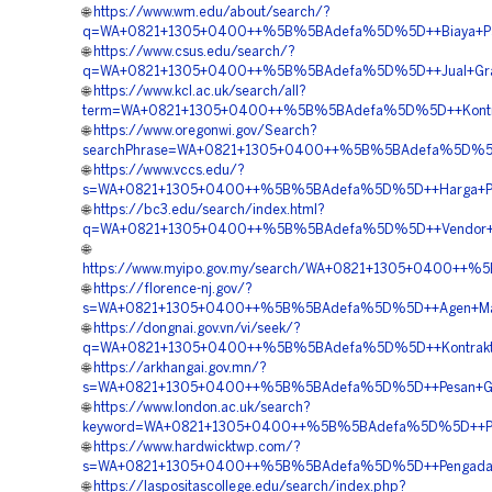
🌐
https://www.wm.edu/about/search/?
q=WA+0821+1305+0400++%5B%5BAdefa%5D%5D++Biaya+Pasang
🌐
https://www.csus.edu/search/?
q=WA+0821+1305+0400++%5B%5BAdefa%5D%5D++Jual+Gravel
🌐
https://www.kcl.ac.uk/search/all?
term=WA+0821+1305+0400++%5B%5BAdefa%5D%5D++Kontrakto
🌐
https://www.oregonwi.gov/Search?
searchPhrase=WA+0821+1305+0400++%5B%5BAdefa%5D%5D++P
🌐
https://www.vccs.edu/?
s=WA+0821+1305+0400++%5B%5BAdefa%5D%5D++Harga+Pavin
🌐
https://bc3.edu/search/index.html?
q=WA+0821+1305+0400++%5B%5BAdefa%5D%5D++Vendor+Jual+
🌐
https://www.myipo.gov.my/search/WA+0821+1305+0400++%5
🌐
https://florence-nj.gov/?
s=WA+0821+1305+0400++%5B%5BAdefa%5D%5D++Agen+Material
🌐
https://dongnai.gov.vn/vi/seek/?
q=WA+0821+1305+0400++%5B%5BAdefa%5D%5D++Kontraktor+P
🌐
https://arkhangai.gov.mn/?
s=WA+0821+1305+0400++%5B%5BAdefa%5D%5D++Pesan+Grave
🌐
https://www.london.ac.uk/search?
keyword=WA+0821+1305+0400++%5B%5BAdefa%5D%5D++Pesan
🌐
https://www.hardwicktwp.com/?
s=WA+0821+1305+0400++%5B%5BAdefa%5D%5D++Pengadaan+Gr
🌐
https://laspositascollege.edu/search/index.php?