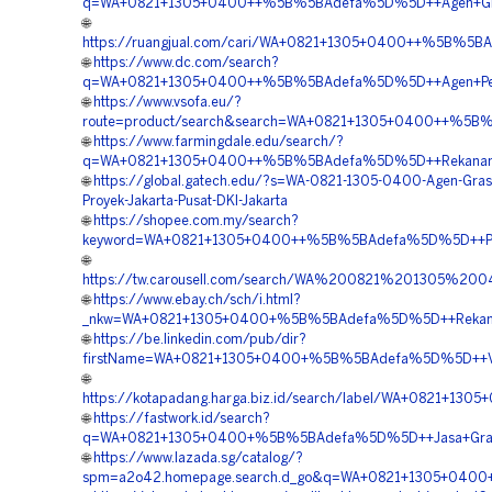
q=WA+0821+1305+0400++%5B%5BAdefa%5D%5D++Agen+Grass+
🌐
https://ruangjual.com/cari/WA+0821+1305+0400++%5B%5BAd
🌐
https://www.dc.com/search?
q=WA+0821+1305+0400++%5B%5BAdefa%5D%5D++Agen+Permea
🌐
https://www.vsofa.eu/?
route=product/search&search=WA+0821+1305+0400++%5B%5B
🌐
https://www.farmingdale.edu/search/?
q=WA+0821+1305+0400++%5B%5BAdefa%5D%5D++Rekanan+Perm
🌐
https://global.gatech.edu/?s=WA-0821-1305-0400-Agen-Gras
Proyek-Jakarta-Pusat-DKI-Jakarta
🌐
https://shopee.com.my/search?
keyword=WA+0821+1305+0400++%5B%5BAdefa%5D%5D++Pembor
🌐
https://tw.carousell.com/search/WA%200821%201305%
🌐
https://www.ebay.ch/sch/i.html?
_nkw=WA+0821+1305+0400+%5B%5BAdefa%5D%5D++Rekanan+P
🌐
https://be.linkedin.com/pub/dir?
firstName=WA+0821+1305+0400+%5B%5BAdefa%5D%5D++Vendo
🌐
https://kotapadang.harga.biz.id/search/label/WA+0821+13
🌐
https://fastwork.id/search?
q=WA+0821+1305+0400+%5B%5BAdefa%5D%5D++Jasa+Gravel+
🌐
https://www.lazada.sg/catalog/?
spm=a2o42.homepage.search.d_go&q=WA+0821+1305+0400+%