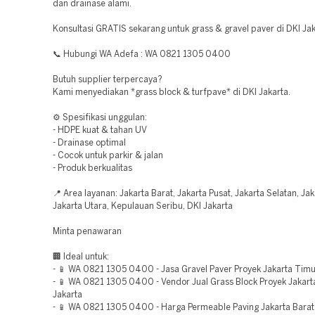
dan drainase alami.
Konsultasi GRATIS sekarang untuk grass & gravel paver di DKI Jak
📞 Hubungi WA Adefa : WA 0821 1305 0400
Butuh supplier terpercaya?
Kami menyediakan *grass block & turfpave* di DKI Jakarta.
⚙️ Spesifikasi unggulan:
- HDPE kuat & tahan UV
- Drainase optimal
- Cocok untuk parkir & jalan
- Produk berkualitas
📍 Area layanan: Jakarta Barat, Jakarta Pusat, Jakarta Selatan, Ja
Jakarta Utara, Kepulauan Seribu, DKI Jakarta
Minta penawaran
🏢 Ideal untuk:
- 📱 WA 0821 1305 0400 - Jasa Gravel Paver Proyek Jakarta Timu
- 📱 WA 0821 1305 0400 - Vendor Jual Grass Block Proyek Jakart
Jakarta
- 📱 WA 0821 1305 0400 - Harga Permeable Paving Jakarta Barat