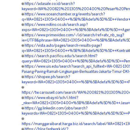
🌐
https://adasale.co.id/search?
keyword=WA%200821%201305%200400%20Pesan%20Perme
🌐
https://www.oceanchamber.org/events/search?
q=WA+0821+1305+0400++%5B%5BAdefa%5D%5D++Vendor+Gras
🌐
https://www.notino.co.uk/search.asp?
exps=WA+0821+1305+0400++%5B%5BAdefa%5D%5D++Agen+Penj
🌐
https://www.primevideo.com/-/id/search/ref=atv_nb_sug?
ie=UTF8&phrase=WA+0821+1305+0400++%5B%5BAdefa%5D%5D+
🌐
https://vista.auto/pages/search-results-page?
q=WA+0821+1305+0400++%5B%5BAdefa%5D%5D++Kontraktor+P
🌐
https://search.pacificu.edu/s/search.html?
query=WA+0821+1305+0400++%5B%5BAdefa%5D%5D++Pemboron
🌐
https://www.uis.edu/search?search_api_fulltext=WA-0821-13
Pasang-Paving-Ramah-Lingkungan-Berkualitas-Jakarta-Timur-DKI-
🌐
https://shopee.ph/search?
keyword=WA+0821+1305+0400++%5B%5BAdefa%5D%5D++Penye
🌐
https://tw.carousell.com/search/WA%200821%201305%2
🌐
https://www.ebay.nl/sch/i.html?
_nkw=WA+0821+1305+0400+%5B%5BAdefa%5D%5D++Jasa+Pema
🌐
https://gg.linkedin.com/jobs/search?
keywords=WA+0821+1305+0400+%5B%5BAdefa%5D%5D++Pembor
🌐
https://manggaraibarat.harga.biz.id/search/label/WA+082
🌐
https://blog.fastwork.id/?