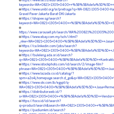
🌐
https://www.laccd.edu/search?
keywords=WA+0821+1305+0400++%5B%5BAdefa%5D%5D++Reka
🌐
https://www.unibl.org/sr/pretraga?q=WA-0821-1305-0400-Ha
Gravel-Paver-Jakarta-Barat-DKI-Jakarta
🌐
https://shopee.sg/search?
keyword=WA+0821+1305+0400++%5B%5BAdefa%5D%5D++Suppl
🌐
https://www.carousell.ph/search/WA%200821%201305%
🌐
https://www.ebay.com.my/sch/i.html?
_nkw=WA+0821+1305+0400+%5B%5BAdefa%5D%5D++Jasa+Turf
🌐
https://ca.linkedin.com/jobs/search?
keywords=WA+0821+1305+0400+%5B%5BAdefa%5D%5D++Jasa+P
🌐
https://buleleng.ada.or.id/search?
q=WA+0821+1305+0400+%5B%5BAdefa%5D%5D++Kontraktor+Pas
🌐
https://www.istockphoto.com/id/search/2/image-film?
phrase=WA+0821+1305+0400+%5B%5BAdefa%5D%5D++Jual+Pav
🌐
https://www.lazada.co.id/catalog/?
spm=a2o4j.homepage.search.d_go&q=WA+0821+1305+0400+%
🌐
https://www.olx.com.lb/egypt/q-
WA+0821+1305+0400+%5B%5BAdefa%5D%5D++Jasa+Permeable+
🌐
https://distributor.web.id/?
s=WA+0821+1305+0400++%5B%5BAdefa%5D%5D++Vendor+Penga
🌐
https://toco.id/id/search?
q=product/search&search=WA+0821+1305+0400++%5B%5BAde
🌐
https://padiumkm.id/search?