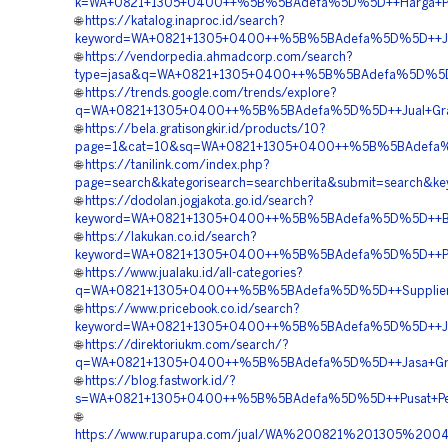
k=WA+0821+1305+0400++%5B%5BAdefa%5D%5D++Harga+Pasang
🌐
https://katalog.inaproc.id/search?
keyword=WA+0821+1305+0400++%5B%5BAdefa%5D%5D++Jasa+P
🌐
https://vendorpedia.ahmadcorp.com/search?
type=jasa&q=WA+0821+1305+0400++%5B%5BAdefa%5D%5D++Kon
🌐
https://trends.google.com/trends/explore?
q=WA+0821+1305+0400++%5B%5BAdefa%5D%5D++Jual+Grass+P
🌐
https://bela.gratisongkir.id/products/10?
page=1&cat=10&sq=WA+0821+1305+0400++%5B%5BAdefa%5D%
🌐
https://tanilink.com/index.php?
page=search&kategorisearch=searchberita&submit=search
🌐
https://dodolan.jogjakota.go.id/search?
keyword=WA+0821+1305+0400++%5B%5BAdefa%5D%5D++Biaya
🌐
https://lakukan.co.id/search?
keyword=WA+0821+1305+0400++%5B%5BAdefa%5D%5D++Pembo
🌐
https://www.jualaku.id/all-categories?
q=WA+0821+1305+0400++%5B%5BAdefa%5D%5D++Supplier+Pe
🌐
https://www.pricebook.co.id/search?
keyword=WA+0821+1305+0400++%5B%5BAdefa%5D%5D++Jasa+Pe
🌐
https://direktoriukm.com/search/?
q=WA+0821+1305+0400++%5B%5BAdefa%5D%5D++Jasa+Gravel
🌐
https://blog.fastwork.id/?
s=WA+0821+1305+0400++%5B%5BAdefa%5D%5D++Pusat+Pengad
🌐
https://www.ruparupa.com/jual/WA%200821%201305%20