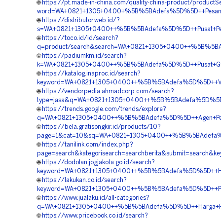
🌐
https://pt.made-in-china.com/quality-china-product/productS
word=WA+0821+1305+0400+%5B%5BAdefa%5D%5D++Pesan+Gra
🌐
https://distributor.web.id/?
s=WA+0821+1305+0400++%5B%5BAdefa%5D%5D++Pusat+Penjual
🌐
https://toco.id/id/search?
q=product/search&search=WA+0821+1305+0400++%5B%5BAde
🌐
https://padiumkm.id/search?
k=WA+0821+1305+0400++%5B%5BAdefa%5D%5D++Pusat+Grass
🌐
https://katalog.inaproc.id/search?
keyword=WA+0821+1305+0400++%5B%5BAdefa%5D%5D++Vendo
🌐
https://vendorpedia.ahmadcorp.com/search?
type=jasa&q=WA+0821+1305+0400++%5B%5BAdefa%5D%5D++Ag
🌐
https://trends.google.com/trends/explore?
q=WA+0821+1305+0400++%5B%5BAdefa%5D%5D++Agen+Penjual
🌐
https://bela.gratisongkir.id/products/10?
page=1&cat=10&sq=WA+0821+1305+0400++%5B%5BAdefa%5D%
🌐
https://tanilink.com/index.php?
page=search&kategorisearch=searchberita&submit=search&
🌐
https://dodolan.jogjakota.go.id/search?
keyword=WA+0821+1305+0400++%5B%5BAdefa%5D%5D++Harga+
🌐
https://lakukan.co.id/search?
keyword=WA+0821+1305+0400++%5B%5BAdefa%5D%5D++Pengad
🌐
https://www.jualaku.id/all-categories?
q=WA+0821+1305+0400++%5B%5BAdefa%5D%5D++Harga+Pemas
🌐
https://www.pricebook.co.id/search?