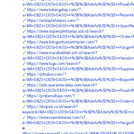
s=WA+0821+1305+0400++%5B%5BAdefa%5D%5D++Pusat+Pengad
🔗
https://www.tukangatap.com/?
s=WA+0821+1305+0400++%5B%5BAdefa%5D%5D++Pesan+Materi
🔗
https://andaplafonpvc.com/?
s=WA+0821+1305+0400++%5B%5BAdefa%5D%5D++Jasa+Pemasa
🔗
https://www.mipenjalinbanyu.sch.id/search?
q=WA+0821+1305+0400++%5B%5BAdefa%5D%5D++Order+Perme
🔗
https://www.bangunhunianimpian.com/?
s=WA+0821+1305+0400++%5B%5BAdefa%5D%5D++Harga+Pemasa
🔗
https://www.mardhatillah.sch.id/search?
q=WA+0821+1305+0400++%5B%5BAdefa%5D%5D++Vendor+Turf
🔗
https://www.tugu.com/search?
q=WA+0821+1305+0400++%5B%5BAdefa%5D%5D++Supplier+Grav
🔗
https://ptnakos.com/?
s=WA+0821+1305+0400++%5B%5BAdefa%5D%5D++Biaya+Pengad
🔗
https://solo.suaramerdeka.com/search?
q=WA+0821+1305+0400++%5B%5BAdefa%5D%5D++Pusat+Pengad
🔗
https://pratamabaja.com/?
s=WA+0821+1305+0400++%5B%5BAdefa%5D%5D++Order+Grass
🔗
https://shopee.co.id/search?
keyword=WA+0821+1305+0400++%5B%5BAdefa%5D%5D++Jasa+P
🔗
https://www.voaindonesia.com/s?
k=WA+0821+1305+0400++%5B%5BAdefa%5D%5D++Harga+Penga
🌐
https://www.carousell.com.my/search/WA%200821%2013