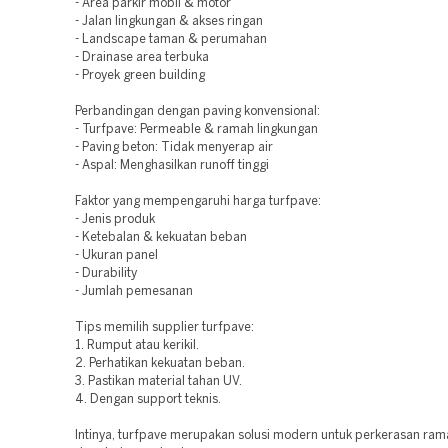
- Area parkir mobil & motor
- Jalan lingkungan & akses ringan
- Landscape taman & perumahan
- Drainase area terbuka
- Proyek green building
Perbandingan dengan paving konvensional:
- Turfpave: Permeable & ramah lingkungan
- Paving beton: Tidak menyerap air
- Aspal: Menghasilkan runoff tinggi
Faktor yang mempengaruhi harga turfpave:
- Jenis produk
- Ketebalan & kekuatan beban
- Ukuran panel
- Durability
- Jumlah pemesanan
Tips memilih supplier turfpave:
1. Rumput atau kerikil.
2. Perhatikan kekuatan beban.
3. Pastikan material tahan UV.
4. Dengan support teknis.
Intinya, turfpave merupakan solusi modern untuk perkerasan ram