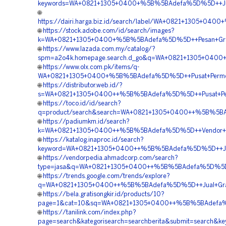
keywords=WA+0821+1305+0400+%5B%5BAdefa%5D%5D++Jual+G
🌐
https://dairi.harga.biz.id/search/label/WA+0821+1305+04
🌐
https://stock.adobe.com/id/search/images?
k=WA+0821+1305+0400+%5B%5BAdefa%5D%5D++Pesan+Gravel
🌐
https://www.lazada.com.my/catalog/?
spm=a2o4k.homepage.search.d_go&q=WA+0821+1305+0400+%
🌐
https://www.olx.com.pk/items/q-
WA+0821+1305+0400+%5B%5BAdefa%5D%5D++Pusat+Permeabl
🌐
https://distributor.web.id/?
s=WA+0821+1305+0400++%5B%5BAdefa%5D%5D++Pusat+Penjua
🌐
https://toco.id/id/search?
q=product/search&search=WA+0821+1305+0400++%5B%5BAde
🌐
https://padiumkm.id/search?
k=WA+0821+1305+0400++%5B%5BAdefa%5D%5D++Vendor+Jual+
🌐
https://katalog.inaproc.id/search?
keyword=WA+0821+1305+0400++%5B%5BAdefa%5D%5D++Jasa+
🌐
https://vendorpedia.ahmadcorp.com/search?
type=jasa&q=WA+0821+1305+0400++%5B%5BAdefa%5D%5D++Pe
🌐
https://trends.google.com/trends/explore?
q=WA+0821+1305+0400++%5B%5BAdefa%5D%5D++Jual+Grass+P
🌐
https://bela.gratisongkir.id/products/10?
page=1&cat=10&sq=WA+0821+1305+0400++%5B%5BAdefa%5D%5
🌐
https://tanilink.com/index.php?
page=search&kategorisearch=searchberita&submit=search