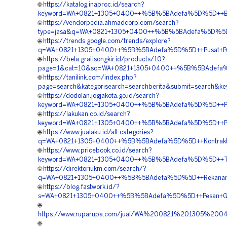
🌐
https://katalog.inaproc.id/search?
keyword=WA+0821+1305+0400++%5B%5BAdefa%5D%5D++Biay
🌐
https://vendorpedia.ahmadcorp.com/search?
type=jasa&q=WA+0821+1305+0400++%5B%5BAdefa%5D%5D++
🌐
https://trends.google.com/trends/explore?
q=WA+0821+1305+0400++%5B%5BAdefa%5D%5D++Pusat+Penju
🌐
https://bela.gratisongkir.id/products/10?
page=1&cat=10&sq=WA+0821+1305+0400++%5B%5BAdefa%5D%
🌐
https://tanilink.com/index.php?
page=search&kategorisearch=searchberita&submit=search
🌐
https://dodolan.jogjakota.go.id/search?
keyword=WA+0821+1305+0400++%5B%5BAdefa%5D%5D++Penj
🌐
https://lakukan.co.id/search?
keyword=WA+0821+1305+0400++%5B%5BAdefa%5D%5D++Pem
🌐
https://www.jualaku.id/all-categories?
q=WA+0821+1305+0400++%5B%5BAdefa%5D%5D++Kontraktor
🌐
https://www.pricebook.co.id/search?
keyword=WA+0821+1305+0400++%5B%5BAdefa%5D%5D++Tem
🌐
https://direktoriukm.com/search/?
q=WA+0821+1305+0400++%5B%5BAdefa%5D%5D++Rekanan+Ge
🌐
https://blog.fastwork.id/?
s=WA+0821+1305+0400++%5B%5BAdefa%5D%5D++Pesan+Geo
🌐
https://www.ruparupa.com/jual/WA%200821%201305%2
🌐