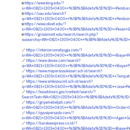
🌐
https://www.king.edu/?
s=WA+0821+1305+0400++%5B%5BAdefa%5D%5D++Pemboron
🌐
https://uau.edu/search?
q=WA+0821+1305+0400++%5B%5BAdefa%5D%5D++Pemborong
🌐
https://www.olivet.edu/?
s=WA+0821+1305+0400++%5B%5BAdefa%5D%5D++Pesan+Geo
🌐
https://grossmont.edu/search/search.php?
ousearchq=WA+0821+1305+0400++%5B%5BAdefa%5D%5D++Bia
🔗
https://interiorrumahjogja.com/?
s=WA+0821+1305+0400++%5B%5BAdefa%5D%5D++Biaya+Pem
🔗
https://www.devex.com/search?
q=WA+0821+1305+0400++%5B%5BAdefa%5D%5D++Biaya+Pasang
🔗
https://www.mapersissukasari.sch.id/search?
q=WA+0821+1305+0400++%5B%5BAdefa%5D%5D++Tempat+Jua
🔗
https://www.smkisnucml.sch.id/search?
q=WA+0821+1305+0400++%5B%5BAdefa%5D%5D++Jasa+Pema
🔗
https://ksoutdoors.gov/content/search/?
SearchText=WA+0821+1305+0400++%5B%5BAdefa%5D%5D++P
🔗
https://griyamebeljati.com/?
s=WA+0821+1305+0400++%5B%5BAdefa%5D%5D++Order+Geofoa
🔗
https://qyusipersada.com/?
s=WA+0821+1305+0400++%5B%5BAdefa%5D%5D++Agen+Geo
🔗
https://barakaexpress.co.id/?
s=WA+0821+1305+0400++%5B%5BAdefa%5D%5D++Biaya+Pem