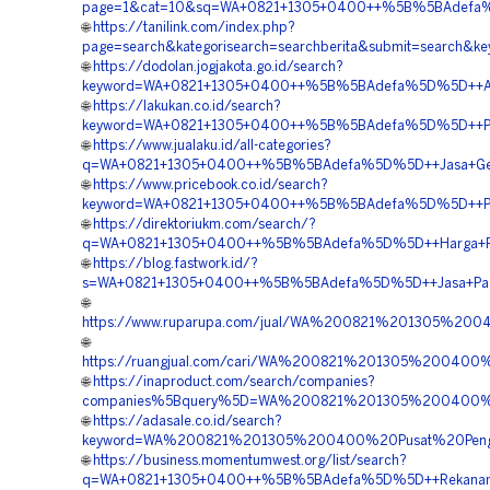
page=1&cat=10&sq=WA+0821+1305+0400++%5B%5BAdefa%5D
🌐
https://tanilink.com/index.php?
page=search&kategorisearch=searchberita&submit=search&
🌐
https://dodolan.jogjakota.go.id/search?
keyword=WA+0821+1305+0400++%5B%5BAdefa%5D%5D++Agen+
🌐
https://lakukan.co.id/search?
keyword=WA+0821+1305+0400++%5B%5BAdefa%5D%5D++Pe
🌐
https://www.jualaku.id/all-categories?
q=WA+0821+1305+0400++%5B%5BAdefa%5D%5D++Jasa+Geo
🌐
https://www.pricebook.co.id/search?
keyword=WA+0821+1305+0400++%5B%5BAdefa%5D%5D++Penj
🌐
https://direktoriukm.com/search/?
q=WA+0821+1305+0400++%5B%5BAdefa%5D%5D++Harga+Pema
🌐
https://blog.fastwork.id/?
s=WA+0821+1305+0400++%5B%5BAdefa%5D%5D++Jasa+Pasa
🌐
https://www.ruparupa.com/jual/WA%200821%201305%20
🌐
https://ruangjual.com/cari/WA%200821%201305%2004
🌐
https://inaproduct.com/search/companies?
companies%5Bquery%5D=WA%200821%201305%200400
🌐
https://adasale.co.id/search?
keyword=WA%200821%201305%200400%20Pusat%20Peng
🌐
https://business.momentumwest.org/list/search?
q=WA+0821+1305+0400++%5B%5BAdefa%5D%5D++Rekanan+G