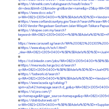
🌐
https://shreehk.com/catalogsearch/result/index/?
dir=desc&limit=12&mode=grid&order=name&p=25&q=WA+0
🌐
https://www.dccc.edu/?
s=WA+0821+1305+0400++%5B%5BAdefa%5D%5D++Vendor+Pe
🌐
https://www.cortlandcountyny.gov/Search?searchPhrase=WA-
0400-Vendor-Pengadaan-Geofoam-Jalan-Wilayah-Tolikara-Papua
🌐
https://shopee.com.my/search?
keyword=WA+0821+1305+0400++%5B%5BAdefa%5D%5D++Pusa
🌐
https://www.carousell.sg/search/WA%200821%201305%
🌐
https://www.ebay.ch/sch/i.html?
_nkw=WA+0821+1305+0400+%5B%5BAdefa%5D%5D++Jual+Geof
🌐
https://cd.linkedin.com/jobs/WA+0821+1305+0400+%5B%5B
🌐
https://meureudu.harga.biz.id/search?
q=WA+0821+1305+0400+%5B%5BAdefa%5D%5D++Jual+EPS+G
🌐
https://fastwork.id/search?
q=WA+0821+1305+0400+%5B%5BAdefa%5D%5D++Vendor+Geo
🌐
https://www.lazada.sg/catalog/?
spm=a2o42.homepage.search.d_go&q=WA+0821+1305+0400
🌐
https://id.jora.com/j?
sp=homepage&trigger_source=homepage&q=WA+0821+1305+
🌐
https://distributor.web.id/?
s=WA+0821+1305+0400++%5B%5BAdefa%5D%5D++Supplier+G