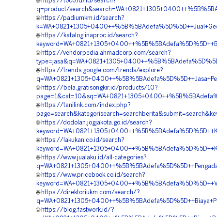
🌐
https://toco.id/id/search?
q=product/search&search=WA+0821+1305+0400++%5B%5BAd
🌐
https://padiumkm.id/search?
k=WA+0821+1305+0400++%5B%5BAdefa%5D%5D++Jual+Geofo
🌐
https://katalog.inaproc.id/search?
keyword=WA+0821+1305+0400++%5B%5BAdefa%5D%5D++Biaya+
🌐
https://vendorpedia.ahmadcorp.com/search?
type=jasa&q=WA+0821+1305+0400++%5B%5BAdefa%5D%5D++
🌐
https://trends.google.com/trends/explore?
q=WA+0821+1305+0400++%5B%5BAdefa%5D%5D++Jasa+Peng
🌐
https://bela.gratisongkir.id/products/10?
page=1&cat=10&sq=WA+0821+1305+0400++%5B%5BAdefa%5
🌐
https://tanilink.com/index.php?
page=search&kategorisearch=searchberita&submit=search
🌐
https://dodolan.jogjakota.go.id/search?
keyword=WA+0821+1305+0400++%5B%5BAdefa%5D%5D++Kontr
🌐
https://lakukan.co.id/search?
keyword=WA+0821+1305+0400++%5B%5BAdefa%5D%5D++Kontr
🌐
https://www.jualaku.id/all-categories?
q=WA+0821+1305+0400++%5B%5BAdefa%5D%5D++Pengadaa
🌐
https://www.pricebook.co.id/search?
keyword=WA+0821+1305+0400++%5B%5BAdefa%5D%5D++Vend
🌐
https://direktoriukm.com/search/?
q=WA+0821+1305+0400++%5B%5BAdefa%5D%5D++Biaya+Pas
🌐
https://blog.fastwork.id/?