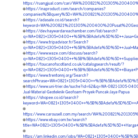
https://ruangjual.com/cari/WA%200821%201305%20040
🌐
https://inaproduct.com/search/companies?
companies%5Bquery%5D=WA%200821%201305%200400%20
🌐
https://adasale.co.id/search?
keyword=WA%200821%201305%200400%20Pusat%20Geof
🌐
https://dev.haywardareachamber.com/list/search?
q=WA+0821+1305+0400++%5B%5BAdefa%5D%5D++Jasa+Geofo
🌐
https://www.tripadvisor.fr/Search?
q=WA+0821+1305+0400++%5B%5BAdefa%5D%5D++Jual+Mater
🌐
https://www.waze.com/discuss/search?
q=WA+0821+1305+0400++%5B%5BAdefa%5D%5D++Supplier+G
🌐
https://toucanofscotland.co.uk/catalogsearch/result/?
q=WA+0821+1305+0400++%5B%5BAdefa%5D%5D++Biaya+Pasang
🌐
https://www.trentonnj.org/Search?
searchPhrase=WA+0821+1305+0400++%5B%5BAdefa%5D%5D+
🌐
https://www.uni-trier.de/suche?id=62&q=WA-0821-1305-040
Jual-Material-Geoteknik-Geofoam-Proyek-Puncak-Jaya-Papua
🌐
https://shopee.co.id/search?
keyword=WA+0821+1305+0400++%5B%5BAdefa%5D%5D++Agen
🌐
https://www.carousell.com.my/search/WA%200821%2013
🌐
https://www.ebay.com.tw/search?
title=WA+0821+1305+0400+%5B%5BAdefa%5D%5D++Harga+G
🌐
https://am.linkedin.com/jobs/WA+0821+1305+0400+%5B%5