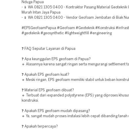
Nduga Papua
- 📱 WA 0821 1305 0400 - Kontraktor Pasang Material Geotekni
Murah Intan Jaya Papua
- 📱 WA 0821 1305 0400 - Vendor Geofoam Jembatan di Biak N
#EPSGeofoamPapua #Geofoam #Geoteknik #Konstruksi #infrast
#geoteknik #geosynthetic #lightweightfill #engineering
❓ FAQ Seputar Layanan di Papua
❓ Apa keunggulan EPS geofoam di Papua?
🔹 Alasannya karena sangat ringan serta mengurangi settlement t
❓ Apakah EPS geofoam kuat?
🔹 Meski ringan, EPS geofoam memiliki stabil untuk beban konstruk
❓ Material EPS geofoam dibuat?
🔹 Terbuat dari expanded polystyrene (EPS) yang diproses khusu
konstruksi.
❓ Apakah EPS geofoam mudah dipasang?
🔹 Ya, sangat mudah proses instalasi lebih cepat dibanding tanah
❓ Apakah terpercaya?