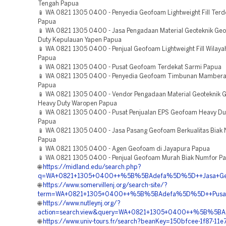
Tengah Papua
📱 WA 0821 1305 0400 - Penyedia Geofoam Lightweight Fill Ter
Papua
📱 WA 0821 1305 0400 - Jasa Pengadaan Material Geoteknik Ge
Duty Kepulauan Yapen Papua
📱 WA 0821 1305 0400 - Penjual Geofoam Lightweight Fill Wilaya
Papua
📱 WA 0821 1305 0400 - Pusat Geofoam Terdekat Sarmi Papua
📱 WA 0821 1305 0400 - Penyedia Geofoam Timbunan Mamber
Papua
📱 WA 0821 1305 0400 - Vendor Pengadaan Material Geoteknik
Heavy Duty Waropen Papua
📱 WA 0821 1305 0400 - Pusat Penjualan EPS Geofoam Heavy Dut
Papua
📱 WA 0821 1305 0400 - Jasa Pasang Geofoam Berkualitas Biak
Papua
📱 WA 0821 1305 0400 - Agen Geofoam di Jayapura Papua
📱 WA 0821 1305 0400 - Penjual Geofoam Murah Biak Numfor P
🌐
https://midland.edu/search.php?
q=WA+0821+1305+0400++%5B%5BAdefa%5D%5D++Jasa+Geof
🌐
https://www.somervillenj.org/search-site/?
term=WA+0821+1305+0400++%5B%5BAdefa%5D%5D++Pusat+Geo
🌐
https://www.nutleynj.org/?
action=search.view&query=WA+0821+1305+0400++%5B%5BAd
🌐
https://www.univ-tours.fr/search?beanKey=150bfcee-1f87-11e