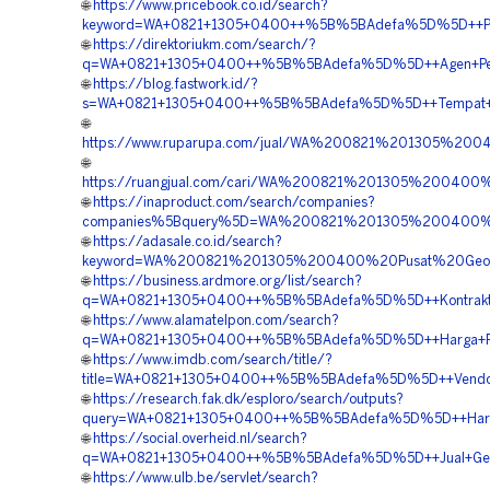
🌐
https://www.pricebook.co.id/search?
keyword=WA+0821+1305+0400++%5B%5BAdefa%5D%5D++Pes
🌐
https://direktoriukm.com/search/?
q=WA+0821+1305+0400++%5B%5BAdefa%5D%5D++Agen+Penj
🌐
https://blog.fastwork.id/?
s=WA+0821+1305+0400++%5B%5BAdefa%5D%5D++Tempat+J
🌐
https://www.ruparupa.com/jual/WA%200821%201305%
🌐
https://ruangjual.com/cari/WA%200821%201305%2004
🌐
https://inaproduct.com/search/companies?
companies%5Bquery%5D=WA%200821%201305%200400%2
🌐
https://adasale.co.id/search?
keyword=WA%200821%201305%200400%20Pusat%20Geo
🌐
https://business.ardmore.org/list/search?
q=WA+0821+1305+0400++%5B%5BAdefa%5D%5D++Kontraktor
🌐
https://www.alamatelpon.com/search?
q=WA+0821+1305+0400++%5B%5BAdefa%5D%5D++Harga+Pe
🌐
https://www.imdb.com/search/title/?
title=WA+0821+1305+0400++%5B%5BAdefa%5D%5D++Vendo
🌐
https://research.fak.dk/esploro/search/outputs?
query=WA+0821+1305+0400++%5B%5BAdefa%5D%5D++Harga
🌐
https://social.overheid.nl/search?
q=WA+0821+1305+0400++%5B%5BAdefa%5D%5D++Jual+Geof
🌐
https://www.ulb.be/servlet/search?