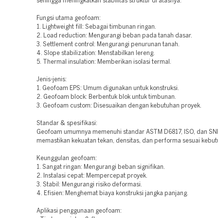
sehingga meningkatkan stabilitas struktur di atasnya.
Fungsi utama geofoam:
1. Lightweight fill: Sebagai timbunan ringan.
2. Load reduction: Mengurangi beban pada tanah dasar.
3. Settlement control: Mengurangi penurunan tanah.
4. Slope stabilization: Menstabilkan lereng.
5. Thermal insulation: Memberikan isolasi termal.
Jenis-jenis:
1. Geofoam EPS: Umum digunakan untuk konstruksi.
2. Geofoam block: Berbentuk blok untuk timbunan.
3. Geofoam custom: Disesuaikan dengan kebutuhan proyek.
Standar & spesifikasi:
Geofoam umumnya memenuhi standar ASTM D6817, ISO, dan SNI
memastikan kekuatan tekan, densitas, dan performa sesuai kebut
Keunggulan geofoam:
1. Sangat ringan: Mengurangi beban signifikan.
2. Instalasi cepat: Mempercepat proyek.
3. Stabil: Mengurangi risiko deformasi.
4. Efisien: Menghemat biaya konstruksi jangka panjang.
Aplikasi penggunaan geofoam: