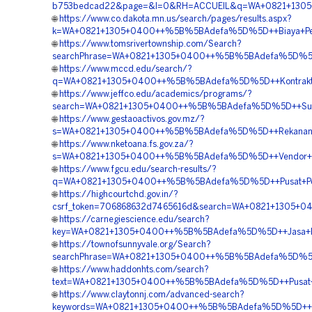
b753bedcad22&page=&l=0&RH=ACCUEIL&q=WA+0821+1305
🌐
https://www.co.dakota.mn.us/search/pages/results.aspx?
k=WA+0821+1305+0400++%5B%5BAdefa%5D%5D++Biaya+Pen
🌐
https://www.tomsrivertownship.com/Search?
searchPhrase=WA+0821+1305+0400++%5B%5BAdefa%5D%5D
🌐
https://www.mccd.edu/search/?
q=WA+0821+1305+0400++%5B%5BAdefa%5D%5D++Kontraktor
🌐
https://www.jeffco.edu/academics/programs/?
search=WA+0821+1305+0400++%5B%5BAdefa%5D%5D++Supp
🌐
https://www.gestaoactivos.gov.mz/?
s=WA+0821+1305+0400++%5B%5BAdefa%5D%5D++Rekanan+G
🌐
https://www.nketoana.fs.gov.za/?
s=WA+0821+1305+0400++%5B%5BAdefa%5D%5D++Vendor+Ge
🌐
https://www.fgcu.edu/search-results/?
q=WA+0821+1305+0400++%5B%5BAdefa%5D%5D++Pusat+Pen
🌐
https://highcourtchd.gov.in/?
csrf_token=706868632d7465616d&search=WA+0821+1305+0
🌐
https://carnegiescience.edu/search?
key=WA+0821+1305+0400++%5B%5BAdefa%5D%5D++Jasa+Pen
🌐
https://townofsunnyvale.org/Search?
searchPhrase=WA+0821+1305+0400++%5B%5BAdefa%5D%5D+
🌐
https://www.haddonhts.com/search?
text=WA+0821+1305+0400++%5B%5BAdefa%5D%5D++Pusat+Pe
🌐
https://www.claytonnj.com/advanced-search?
keywords=WA+0821+1305+0400++%5B%5BAdefa%5D%5D++Tempa