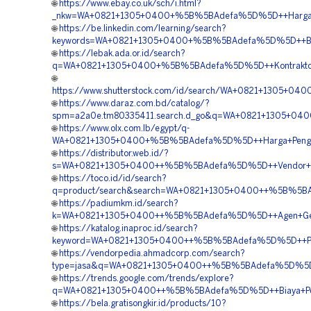
🌐
https://www.ebay.co.uk/sch/i.html?
_nkw=WA+0821+1305+0400+%5B%5BAdefa%5D%5D++Harga+P
🌐
https://be.linkedin.com/learning/search?
keywords=WA+0821+1305+0400+%5B%5BAdefa%5D%5D++Biaya+
🌐
https://lebak.ada.or.id/search?
q=WA+0821+1305+0400+%5B%5BAdefa%5D%5D++Kontraktor
🌐
https://www.shutterstock.com/id/search/WA+0821+1305+
🌐
https://www.daraz.com.bd/catalog/?
spm=a2a0e.tm80335411.search.d_go&q=WA+0821+1305+040
🌐
https://www.olx.com.lb/egypt/q-
WA+0821+1305+0400+%5B%5BAdefa%5D%5D++Harga+Penga
🌐
https://distributor.web.id/?
s=WA+0821+1305+0400++%5B%5BAdefa%5D%5D++Vendor+Ju
🌐
https://toco.id/id/search?
q=product/search&search=WA+0821+1305+0400++%5B%5BA
🌐
https://padiumkm.id/search?
k=WA+0821+1305+0400++%5B%5BAdefa%5D%5D++Agen+Geo
🌐
https://katalog.inaproc.id/search?
keyword=WA+0821+1305+0400++%5B%5BAdefa%5D%5D++Pe
🌐
https://vendorpedia.ahmadcorp.com/search?
type=jasa&q=WA+0821+1305+0400++%5B%5BAdefa%5D%5D+
🌐
https://trends.google.com/trends/explore?
q=WA+0821+1305+0400++%5B%5BAdefa%5D%5D++Biaya+Pen
🌐
https://bela.gratisongkir.id/products/10?