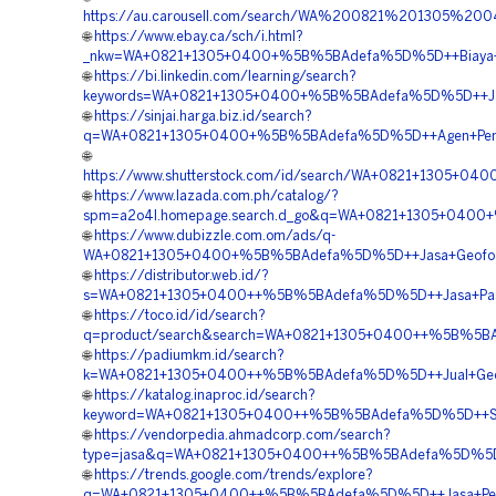
https://au.carousell.com/search/WA%200821%201305%
🌐
https://www.ebay.ca/sch/i.html?
_nkw=WA+0821+1305+0400+%5B%5BAdefa%5D%5D++Biaya+Pem
🌐
https://bi.linkedin.com/learning/search?
keywords=WA+0821+1305+0400+%5B%5BAdefa%5D%5D++Jas
🌐
https://sinjai.harga.biz.id/search?
q=WA+0821+1305+0400+%5B%5BAdefa%5D%5D++Agen+Penjual
🌐
https://www.shutterstock.com/id/search/WA+0821+1305+0
🌐
https://www.lazada.com.ph/catalog/?
spm=a2o4l.homepage.search.d_go&q=WA+0821+1305+0400
🌐
https://www.dubizzle.com.om/ads/q-
WA+0821+1305+0400+%5B%5BAdefa%5D%5D++Jasa+Geofoa
🌐
https://distributor.web.id/?
s=WA+0821+1305+0400++%5B%5BAdefa%5D%5D++Jasa+Pasan
🌐
https://toco.id/id/search?
q=product/search&search=WA+0821+1305+0400++%5B%5BAde
🌐
https://padiumkm.id/search?
k=WA+0821+1305+0400++%5B%5BAdefa%5D%5D++Jual+Geof
🌐
https://katalog.inaproc.id/search?
keyword=WA+0821+1305+0400++%5B%5BAdefa%5D%5D++Supp
🌐
https://vendorpedia.ahmadcorp.com/search?
type=jasa&q=WA+0821+1305+0400++%5B%5BAdefa%5D%5D++Ha
🌐
https://trends.google.com/trends/explore?
q=WA+0821+1305+0400++%5B%5BAdefa%5D%5D++Jasa+Pengad