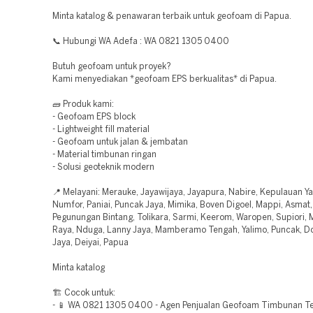
Minta katalog & penawaran terbaik untuk geofoam di Papua.
📞 Hubungi WA Adefa : WA 0821 1305 0400
Butuh geofoam untuk proyek?
Kami menyediakan *geofoam EPS berkualitas* di Papua.
🧱 Produk kami:
- Geofoam EPS block
- Lightweight fill material
- Geofoam untuk jalan & jembatan
- Material timbunan ringan
- Solusi geoteknik modern
📍 Melayani: Merauke, Jayawijaya, Jayapura, Nabire, Kepulauan Ya
Numfor, Paniai, Puncak Jaya, Mimika, Boven Digoel, Mappi, Asmat,
Pegunungan Bintang, Tolikara, Sarmi, Keerom, Waropen, Supiori
Raya, Nduga, Lanny Jaya, Mamberamo Tengah, Yalimo, Puncak, Dog
Jaya, Deiyai, Papua
Minta katalog
🏗️ Cocok untuk:
- 📱 WA 0821 1305 0400 - Agen Penjualan Geofoam Timbunan T