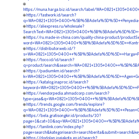
🌐
https://muna.harga.biz.id/search/label/WA+0821+1305+04
🌐
https://fastwork.id/search?
q=WA+0821+1305+0400+%5B%5BAdefa%5D%5D++Penyedia+G
🌐
https://aliexpress.ru/wholesale?
SearchText=WA+0821+1305+0400+%5B%5BAdefa%5D%5D++Vend
🌐
https://ru.made-in-china.com/quality-china-product/productS
word=WA+0821+1305+0400+%5B%5BAdefa%5D%5D++Kontraktor
🌐
https://distributor.web.id/?
s=WA+0821+1305+0400++%5B%5BAdefa%5D%5D++Harga+Pema
🌐
https://toco.id/id/search?
q=product/search&search=WA+0821+1305+0400++%5B%5BA
🌐
https://padiumkm.id/search?
k=WA+0821+1305+0400++%5B%5BAdefa%5D%5D++Agen+Geof
🌐
https://katalog.inaproc.id/search?
keyword=WA+0821+1305+0400++%5B%5BAdefa%5D%5D++Pusa
🌐
https://vendorpedia.ahmadcorp.com/search?
type=jasa&q=WA+0821+1305+0400++%5B%5BAdefa%5D%5D++H
🌐
https://trends.google.com/trends/explore?
q=WA+0821+1305+0400++%5B%5BAdefa%5D%5D++Pesan+Geofo
🌐
https://bela.gratisongkir.id/products/10?
page=1&cat=10&sq=WA+0821+1305+0400++%5B%5BAdefa%5D%5
🌐
https://tanilink.com/index.php?
page=search&kategorisearch=searchberita&submit=search
🌐
https://dodolan.jogjakota.go.id/search?