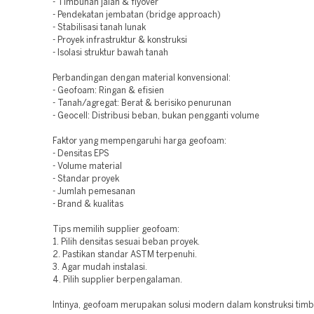
- Timbunan jalan & flyover
- Pendekatan jembatan (bridge approach)
- Stabilisasi tanah lunak
- Proyek infrastruktur & konstruksi
- Isolasi struktur bawah tanah
Perbandingan dengan material konvensional:
- Geofoam: Ringan & efisien
- Tanah/agregat: Berat & berisiko penurunan
- Geocell: Distribusi beban, bukan pengganti volume
Faktor yang mempengaruhi harga geofoam:
- Densitas EPS
- Volume material
- Standar proyek
- Jumlah pemesanan
- Brand & kualitas
Tips memilih supplier geofoam:
1. Pilih densitas sesuai beban proyek.
2. Pastikan standar ASTM terpenuhi.
3. Agar mudah instalasi.
4. Pilih supplier berpengalaman.
Intinya, geofoam merupakan solusi modern dalam konstruksi timb