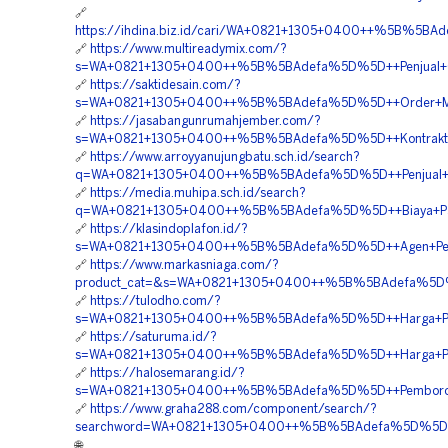
🔗
https://ihdina.biz.id/cari/WA+0821+1305+0400++%5B%5B
🔗
https://www.multireadymix.com/?
s=WA+0821+1305+0400++%5B%5BAdefa%5D%5D++Penjual+Geo
🔗
https://saktidesain.com/?
s=WA+0821+1305+0400++%5B%5BAdefa%5D%5D++Order+Mater
🔗
https://jasabangunrumahjember.com/?
s=WA+0821+1305+0400++%5B%5BAdefa%5D%5D++Kontraktor
🔗
https://www.arroyyanujungbatu.sch.id/search?
q=WA+0821+1305+0400++%5B%5BAdefa%5D%5D++Penjual+Mater
🔗
https://media.muhipa.sch.id/search?
q=WA+0821+1305+0400++%5B%5BAdefa%5D%5D++Biaya+Pasan
🔗
https://klasindoplafon.id/?
s=WA+0821+1305+0400++%5B%5BAdefa%5D%5D++Agen+Penju
🔗
https://www.markasniaga.com/?
product_cat=&s=WA+0821+1305+0400++%5B%5BAdefa%5D%5
🔗
https://tulodho.com/?
s=WA+0821+1305+0400++%5B%5BAdefa%5D%5D++Harga+Peng
🔗
https://saturuma.id/?
s=WA+0821+1305+0400++%5B%5BAdefa%5D%5D++Harga+Pasa
🔗
https://halosemarang.id/?
s=WA+0821+1305+0400++%5B%5BAdefa%5D%5D++Pemborong
🔗
https://www.graha288.com/component/search/?
searchword=WA+0821+1305+0400++%5B%5BAdefa%5D%5D++H
🌐