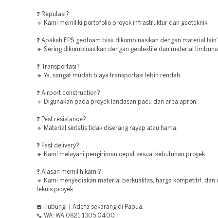
❓ Reputasi?
🔹 Kami memiliki portofolio proyek infrastruktur dan geoteknik.
❓ Apakah EPS geofoam bisa dikombinasikan dengan material lain
🔹 Sering dikombinasikan dengan geotextile dan material timbunan
❓ Transportasi?
🔹 Ya, sangat mudah biaya transportasi lebih rendah.
❓ Airport construction?
🔹 Digunakan pada proyek landasan pacu dan area apron.
❓ Pest resistance?
🔹 Material sintetis tidak diserang rayap atau hama.
❓ Fast delivery?
🔹 Kami melayani pengiriman cepat sesuai kebutuhan proyek.
❓ Alasan memilih kami?
🔹 Kami menyediakan material berkualitas, harga kompetitif, dan
teknis proyek.
☎️ Hubungi | Adefa sekarang di Papua.
📞 WA: WA 0821 1305 0400