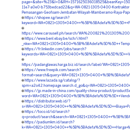
page=&site=%23&l=0&RH=1571625036018525&beanKey=150b
11e7-a0e0-b753bedcad22&q=WA-0821-1305-0400-Kontraktor
Pemasangan-Geofoam-Jembatan-Wilayah-Mamberamo-Raya-Pap
🌐
https://shopee.sg/search?
keyword=WA+0821+1305+0400++%5B%5BAdefa%5D%5D++Pus
🌐
https://www.carousell.ph/search/WA%200821%201305
🌐
https://www.benl.ebay.be/sch/i.html?
_nkw=WA+0821+1305+0400+%5B%5BAdefa%5D%5D++Tempat+J
🌐
https://fr.linkedin.com/jobs/search?
keywords=WA+0821+1305+0400+%5B%5BAdefa%5D%5D++Ven
🌐
https://padanglawas.harga.biz.id/search/label/WA+0821
🌐
https://www.freepik.com/search?
format=search&query=WA+0821+1305+0400+%5B%5BAdefa%5
🌐
https://www.lazada.sg/catalog/?
spm=a2o42.homepage.search.d_go&q=WA+0821+1305+0400
🌐
https://jp.made-in-china.com/quality-china-product/productS
word=WA+0821+1305+0400+%5B%5BAdefa%5D%5D++Vendor+
🌐
https://distributor.web.id/?
s=WA+0821+1305+0400++%5B%5BAdefa%5D%5D++Biaya+Pasa
🌐
https://toco.id/id/search?
q=product/search&search=WA+0821+1305+0400++%5B%5B
🌐
https://padiumkm.id/search?
k=WA+0821+1305+0400++%5B%5BAdefa%5D%5D++Harga+Mate