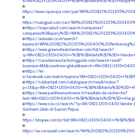
s=WA+0821+1305+0400++%5B%5BAdefa%5D%5D++Biaya+Penga
🌐
https://www.ruparupa.com/jual/WA%200821%201305%20
🌐
https://ruangjual.com/cari/WA%200821%201305%20040
🌐
https://inaproduct.com/search/companies?
companies%5Bquery%5D=WA%200821%201305%200400%2
🌐
https://adasale.co.id/search?
keyword=WA%200821%201305%200400%20Pemborong%20
🌐
https://www.greenvillealchamber.com/list/search?
q=WA+0821+1305+0400++%5B%5BAdefa%5D%5D++Vendor+Ju
🌐
https://canadamanufacturingguide.com/search-result?
business=MA&countries=global&search=WA+0821+1305+04
🌐
https://kn-
in.facebook.com/watch/explore/WA+0821+1305+0400++%5B%
🌐
https://rubberlast.com/catalogsearch/result/index/?
p=14&q=WA+0821+1305+0400++%5B%5BAdefa%5D%5D++Rekana
🌐
https://www.pantheonsorbonne.fr/resultats-de-recherche?
text=WA+0821+1305+0400++%5B%5BAdefa%5D%5D++Harga+
🌐
https://www.czu.cz/search/?q=WA-0821-1305-0400-Vendor-J
Geofoam-Jalan-di-Supiori-Papua
🌐
https://shopee.com.br/list/WA+0821+1305+0400++%5B%5B
🌐
https://au.carousell.com/search/WA%200821%201305%