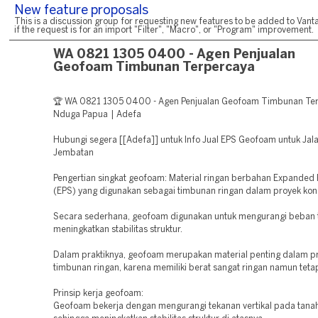
New feature proposals
This is a discussion group for requesting new features to be added to Vanta
if the request is for an import "Filter", "Macro", or "Program" improvement.
WA 0821 1305 0400 - Agen Penjualan
Geofoam Timbunan Terpercaya
🏆 WA 0821 1305 0400 - Agen Penjualan Geofoam Timbunan Te
Nduga Papua | Adefa
Hubungi segera [[Adefa]] untuk Info Jual EPS Geofoam untuk Jal
Jembatan
Pengertian singkat geofoam: Material ringan berbahan Expanded 
(EPS) yang digunakan sebagai timbunan ringan dalam proyek kons
Secara sederhana, geofoam digunakan untuk mengurangi beban 
meningkatkan stabilitas struktur.
Dalam praktiknya, geofoam merupakan material penting dalam p
timbunan ringan, karena memiliki berat sangat ringan namun teta
Prinsip kerja geofoam:
Geofoam bekerja dengan mengurangi tekanan vertikal pada tanah