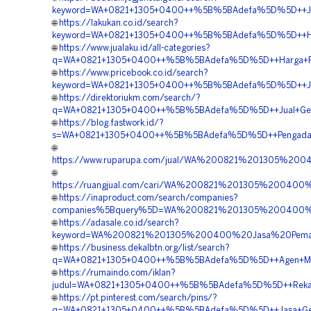
keyword=WA+0821+1305+0400++%5B%5BAdefa%5D%5D++Jasa
🌐
https://lakukan.co.id/search?
keyword=WA+0821+1305+0400++%5B%5BAdefa%5D%5D++Harg
🌐
https://www.jualaku.id/all-categories?
q=WA+0821+1305+0400++%5B%5BAdefa%5D%5D++Harga+Pema
🌐
https://www.pricebook.co.id/search?
keyword=WA+0821+1305+0400++%5B%5BAdefa%5D%5D++Jasa
🌐
https://direktoriukm.com/search/?
q=WA+0821+1305+0400++%5B%5BAdefa%5D%5D++Jual+Geofoa
🌐
https://blog.fastwork.id/?
s=WA+0821+1305+0400++%5B%5BAdefa%5D%5D++Pengadaan
🌐
https://www.ruparupa.com/jual/WA%200821%201305%2
🌐
https://ruangjual.com/cari/WA%200821%201305%2004
🌐
https://inaproduct.com/search/companies?
companies%5Bquery%5D=WA%200821%201305%200400%20
🌐
https://adasale.co.id/search?
keyword=WA%200821%201305%200400%20Jasa%20Pemasa
🌐
https://business.dekalbtn.org/list/search?
q=WA+0821+1305+0400++%5B%5BAdefa%5D%5D++Agen+Materi
🌐
https://rumaindo.com/iklan?
judul=WA+0821+1305+0400++%5B%5BAdefa%5D%5D++Rekanan+
🌐
https://pt.pinterest.com/search/pins/?
q=WA+0821+1305+0400++%5B%5BAdefa%5D%5D++Jasa+Geof