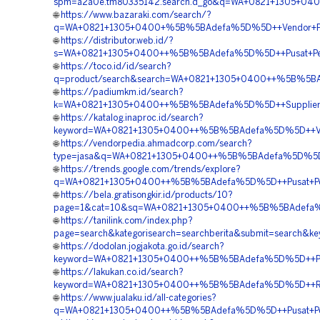
spm=a2a0e.tm80335142.search.d_go&q=WA+0821+1305+04
🌐
https://www.bazaraki.com/search/?
q=WA+0821+1305+0400+%5B%5BAdefa%5D%5D++Vendor+Pen
🌐
https://distributor.web.id/?
s=WA+0821+1305+0400++%5B%5BAdefa%5D%5D++Pusat+Pen
🌐
https://toco.id/id/search?
q=product/search&search=WA+0821+1305+0400++%5B%5BA
🌐
https://padiumkm.id/search?
k=WA+0821+1305+0400++%5B%5BAdefa%5D%5D++Supplier+Geo
🌐
https://katalog.inaproc.id/search?
keyword=WA+0821+1305+0400++%5B%5BAdefa%5D%5D++Vend
🌐
https://vendorpedia.ahmadcorp.com/search?
type=jasa&q=WA+0821+1305+0400++%5B%5BAdefa%5D%5D+
🌐
https://trends.google.com/trends/explore?
q=WA+0821+1305+0400++%5B%5BAdefa%5D%5D++Pusat+Pen
🌐
https://bela.gratisongkir.id/products/10?
page=1&cat=10&sq=WA+0821+1305+0400++%5B%5BAdefa%5D
🌐
https://tanilink.com/index.php?
page=search&kategorisearch=searchberita&submit=sear
🌐
https://dodolan.jogjakota.go.id/search?
keyword=WA+0821+1305+0400++%5B%5BAdefa%5D%5D++Pusat
🌐
https://lakukan.co.id/search?
keyword=WA+0821+1305+0400++%5B%5BAdefa%5D%5D++Re
🌐
https://www.jualaku.id/all-categories?
q=WA+0821+1305+0400++%5B%5BAdefa%5D%5D++Pusat+Peng