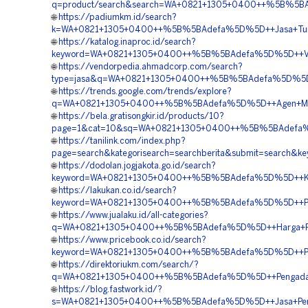
q=product/search&search=WA+0821+1305+0400++%5B%5BAde
🌐
https://padiumkm.id/search?
k=WA+0821+1305+0400++%5B%5BAdefa%5D%5D++Jasa+Turfpa
🌐
https://katalog.inaproc.id/search?
keyword=WA+0821+1305+0400++%5B%5BAdefa%5D%5D++Vendo
🌐
https://vendorpedia.ahmadcorp.com/search?
type=jasa&q=WA+0821+1305+0400++%5B%5BAdefa%5D%5D++Pu
🌐
https://trends.google.com/trends/explore?
q=WA+0821+1305+0400++%5B%5BAdefa%5D%5D++Agen+Materi
🌐
https://bela.gratisongkir.id/products/10?
page=1&cat=10&sq=WA+0821+1305+0400++%5B%5BAdefa%5D%5
🌐
https://tanilink.com/index.php?
page=search&kategorisearch=searchberita&submit=search
🌐
https://dodolan.jogjakota.go.id/search?
keyword=WA+0821+1305+0400++%5B%5BAdefa%5D%5D++Kontra
🌐
https://lakukan.co.id/search?
keyword=WA+0821+1305+0400++%5B%5BAdefa%5D%5D++Pusat
🌐
https://www.jualaku.id/all-categories?
q=WA+0821+1305+0400++%5B%5BAdefa%5D%5D++Harga+Pema
🌐
https://www.pricebook.co.id/search?
keyword=WA+0821+1305+0400++%5B%5BAdefa%5D%5D++Pusat
🌐
https://direktoriukm.com/search/?
q=WA+0821+1305+0400++%5B%5BAdefa%5D%5D++Pengadaan+Ma
🌐
https://blog.fastwork.id/?
s=WA+0821+1305+0400++%5B%5BAdefa%5D%5D++Jasa+Pemasan