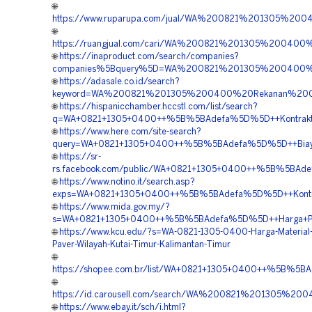
🌐
https://www.ruparupa.com/jual/WA%200821%201305%20
🌐
https://ruangjual.com/cari/WA%200821%201305%20040
🌐
https://inaproduct.com/search/companies?
companies%5Bquery%5D=WA%200821%201305%200400%20
🌐
https://adasale.co.id/search?
keyword=WA%200821%201305%200400%20Rekanan%20Gra
🌐
https://hispanicchamber.hccstl.com/list/search?
q=WA+0821+1305+0400++%5B%5BAdefa%5D%5D++Kontraktor+P
🌐
https://www.here.com/site-search?
query=WA+0821+1305+0400++%5B%5BAdefa%5D%5D++Biaya+P
🌐
https://sr-
rs.facebook.com/public/WA+0821+1305+0400++%5B%5BAdefa
🌐
https://www.notino.it/search.asp?
exps=WA+0821+1305+0400++%5B%5BAdefa%5D%5D++Kontrakto
🌐
https://www.mida.gov.my/?
s=WA+0821+1305+0400++%5B%5BAdefa%5D%5D++Harga+Penga
🌐
https://www.kcu.edu/?s=WA-0821-1305-0400-Harga-Material
Paver-Wilayah-Kutai-Timur-Kalimantan-Timur
🌐
https://shopee.com.br/list/WA+0821+1305+0400++%5B%5BA
🌐
https://id.carousell.com/search/WA%200821%201305%2
🌐
https://www.ebay.it/sch/i.html?