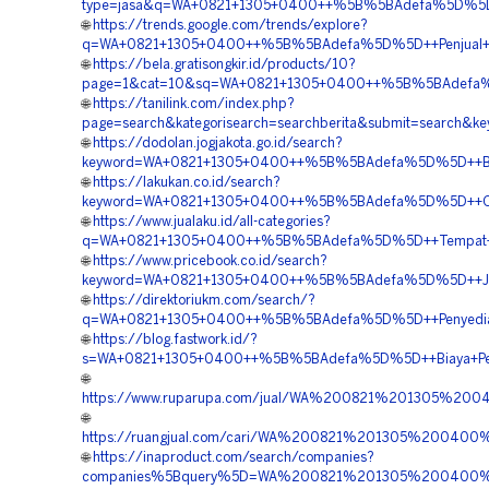
type=jasa&q=WA+0821+1305+0400++%5B%5BAdefa%5D%5D++Ko
🌐
https://trends.google.com/trends/explore?
q=WA+0821+1305+0400++%5B%5BAdefa%5D%5D++Penjual+Grave
🌐
https://bela.gratisongkir.id/products/10?
page=1&cat=10&sq=WA+0821+1305+0400++%5B%5BAdefa%5D%
🌐
https://tanilink.com/index.php?
page=search&kategorisearch=searchberita&submit=search
🌐
https://dodolan.jogjakota.go.id/search?
keyword=WA+0821+1305+0400++%5B%5BAdefa%5D%5D++Biaya+
🌐
https://lakukan.co.id/search?
keyword=WA+0821+1305+0400++%5B%5BAdefa%5D%5D++Order+
🌐
https://www.jualaku.id/all-categories?
q=WA+0821+1305+0400++%5B%5BAdefa%5D%5D++Tempat+Jual+
🌐
https://www.pricebook.co.id/search?
keyword=WA+0821+1305+0400++%5B%5BAdefa%5D%5D++Jasa+P
🌐
https://direktoriukm.com/search/?
q=WA+0821+1305+0400++%5B%5BAdefa%5D%5D++Penyedia+Tu
🌐
https://blog.fastwork.id/?
s=WA+0821+1305+0400++%5B%5BAdefa%5D%5D++Biaya+Pemas
🌐
https://www.ruparupa.com/jual/WA%200821%201305%20
🌐
https://ruangjual.com/cari/WA%200821%201305%200400
🌐
https://inaproduct.com/search/companies?
companies%5Bquery%5D=WA%200821%201305%200400%20