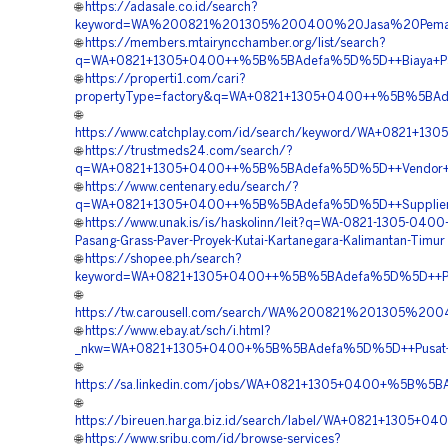
🌐
https://adasale.co.id/search?
keyword=WA%200821%201305%200400%20Jasa%20Pemasa
🌐
https://members.mtairyncchamber.org/list/search?
q=WA+0821+1305+0400++%5B%5BAdefa%5D%5D++Biaya+Pasang
🌐
https://properti1.com/cari?
propertyType=factory&q=WA+0821+1305+0400++%5B%5BAdef
🌐
https://www.catchplay.com/id/search/keyword/WA+0821+13
🌐
https://trustmeds24.com/search/?
q=WA+0821+1305+0400++%5B%5BAdefa%5D%5D++Vendor+Gras
🌐
https://www.centenary.edu/search/?
q=WA+0821+1305+0400++%5B%5BAdefa%5D%5D++Supplier+Pa
🌐
https://www.unak.is/is/haskolinn/leit?q=WA-0821-1305-0400
Pasang-Grass-Paver-Proyek-Kutai-Kartanegara-Kalimantan-Timur
🌐
https://shopee.ph/search?
keyword=WA+0821+1305+0400++%5B%5BAdefa%5D%5D++Pusat+
🌐
https://tw.carousell.com/search/WA%200821%201305%2
🌐
https://www.ebay.at/sch/i.html?
_nkw=WA+0821+1305+0400+%5B%5BAdefa%5D%5D++Pusat+Peng
🌐
https://sa.linkedin.com/jobs/WA+0821+1305+0400+%5B%5B
🌐
https://bireuen.harga.biz.id/search/label/WA+0821+1305
🌐
https://www.sribu.com/id/browse-services?