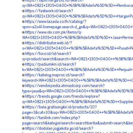
🌐
https://tapin.harga.biz.id/search?
q=WA+0821+1305+0400+%5B%5BAdefa%5D%5D++Pemborong+T
🌐
https://fastwork.id/search?
q=WA+0821+1305+0400+%5B%5BAdefa%5D%5D++Harga+Pasan
🌐
https://www.lazada.co.th/catalog/?
spm=a2o4l.homepage.search.d_go&q=WA+0821+1305+0400+
🌐
https://www.olx.com.pk/items/q-
WA+0821+1305+0400+%5B%5BAdefa%5D%5D++Jasa+Permeable+
🌐
https://distributor.web.id/?
s=WA+0821+1305+0400++%5B%5BAdefa%5D%5D++Pusat+Penjua
🌐
https://toco.id/id/search?
q=product/search&search=WA+0821+1305+0400++%5B%5BAde
🌐
https://padiumkm.id/search?
k=WA+0821+1305+0400++%5B%5BAdefa%5D%5D++Penjual+Tu
🌐
https://katalog.inaproc.id/search?
keyword=WA+0821+1305+0400++%5B%5BAdefa%5D%5D++Order
🌐
https://vendorpedia.ahmadcorp.com/search?
type=jasa&q=WA+0821+1305+0400++%5B%5BAdefa%5D%5D++P
🌐
https://trends.google.com/trends/explore?
q=WA+0821+1305+0400++%5B%5BAdefa%5D%5D++Supplier+Gr
🌐
https://bela.gratisongkir.id/products/10?
page=1&cat=10&sq=WA+0821+1305+0400++%5B%5BAdefa%5D
🌐
https://tanilink.com/index.php?
page=search&kategorisearch=searchberita&submit=search
🌐
https://dodolan.jogjakota.go.id/search?