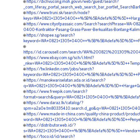
🌐
https://dichvucong.moh.gov.vn/web/guest/search?
_com_liferay_portal_search_web_search_bar_portlet_Searc
🌐
https://www.truni.sk/search/node?
keys=WA+0821+1305+0400++%5B%5BAdefa%5D%5D++Harga+Ma
🌐
https://www.cityofpassaic.com/Search?searchPhrase=WA-082
0400-Kontraktor-Pasang-Grass-Paver-Berkualitas-Bontang-Kali
🌐
https://shopee.sg/search?
keyword=WA+0821+1305+0400++%5B%5BAdefa%5D%5D++Penju
🌐
https://id.carousell.com/search/WA%200821%201305%
🌐
https://www.ebay.com.sg/sch/i.html?
_nkw=WA+0821+1305+0400+%5B%5BAdefa%5D%5D++Tempat+Ju
🌐
https://tw.linkedin.com/jobs/search?
keywords=WA+0821+1305+0400+%5B%5BAdefa%5D%5D++Penga
🌐
https://manokwariselatan.ada.or.id/search?
q=WA+0821+1305+0400+%5B%5BAdefa%5D%5D++Harga+Grass
🌐
https://www.freepik.com/search?
format=search&query=WA+0821+1305+0400+%5B%5BAdefa%5D
🌐
https://www.daraz.lk/catalog/?
spm=a2a0e.tm80335410.search.d_go&q=WA+0821+1305+040
🌐
https://www.made-in-china.com/quality-china-product/produc
word=WA+0821+1305+0400+%5B%5BAdefa%5D%5D++Penyedia+G
🌐
https://distributor.web.id/?
s=WA+0821+1305+0400++%5B%5BAdefa%5D%5D++Vendor+Jual+
🌐
https://toco.id/id/search?