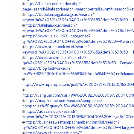
🌐
https://tanilink.com/index.php?
page=search&kategorisearch=searchberita&submit=searc
🌐
https://dodolan.jogjakota.go.id/search?
keyword=WA+0821+1305+0400++%5B%5BAdefa%5D%5D++Jasa+
🌐
https://lakukan.co.id/search?
keyword=WA+0821+1305+0400++%5B%5BAdefa%5D%5D++Vendo
🌐
https://www.jualaku.id/all-categories?
q=WA+0821+1305+0400++%5B%5BAdefa%5D%5D++Kontraktor+
🌐
https://www.pricebook.co.id/search?
keyword=WA+0821+1305+0400++%5B%5BAdefa%5D%5D++Tempat
🌐
https://direktoriukm.com/search/?
q=WA+0821+1305+0400++%5B%5BAdefa%5D%5D++Penyedia+Gr
🌐
https://blog.fastwork.id/?
s=WA+0821+1305+0400++%5B%5BAdefa%5D%5D++Rekanan+Tur
🌐
https://www.ruparupa.com/jual/WA%200821%201305%20
🌐
https://ruangjual.com/cari/WA%200821%201305%20040
🌐
https://inaproduct.com/search/companies?
companies%5Bquery%5D=WA%200821%201305%200400%20
🌐
https://adasale.co.id/search?
keyword=WA%200821%201305%200400%20Harga%20Pemas
🌐
https://business.westtampachamber.com/list/search?
q=WA+0821+1305+0400++%5B%5BAdefa%5D%5D++Harga+Penga
🌐
https://www.situsproperti.com/?