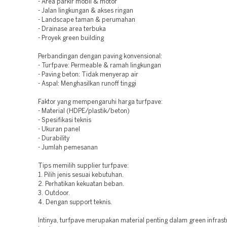
- Area parkir mobil & motor
- Jalan lingkungan & akses ringan
- Landscape taman & perumahan
- Drainase area terbuka
- Proyek green building
Perbandingan dengan paving konvensional:
- Turfpave: Permeable & ramah lingkungan
- Paving beton: Tidak menyerap air
- Aspal: Menghasilkan runoff tinggi
Faktor yang mempengaruhi harga turfpave:
- Material (HDPE/plastik/beton)
- Spesifikasi teknis
- Ukuran panel
- Durability
- Jumlah pemesanan
Tips memilih supplier turfpave:
1. Pilih jenis sesuai kebutuhan.
2. Perhatikan kekuatan beban.
3. Outdoor.
4. Dengan support teknis.
Intinya, turfpave merupakan material penting dalam green infras