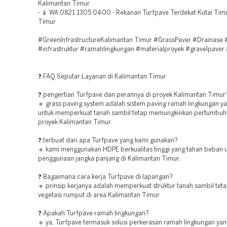
Kalimantan Timur
- 📱 WA 0821 1305 0400 - Rekanan Turfpave Terdekat Kutai Tim
Timur
#GreenInfrastructureKalimantan Timur #GrassPaver #Drainase 
#infrastruktur #ramahlingkungan #materialproyek #gravelpaver 
❓ FAQ Seputar Layanan di Kalimantan Timur
❓ pengertian Turfpave dan perannya di proyek Kalimantan Timur
🔹 grass paving system adalah sistem paving ramah lingkungan y
untuk memperkuat tanah sambil tetap memungkinkan pertumbuh
proyek Kalimantan Timur.
❓ terbuat dari apa Turfpave yang kami gunakan?
🔹 kami menggunakan HDPE berkualitas tinggi yang tahan beban 
penggunaan jangka panjang di Kalimantan Timur.
❓ Bagaimana cara kerja Turfpave di lapangan?
🔹 prinsip kerjanya adalah memperkuat struktur tanah sambil te
vegetasi rumput di area Kalimantan Timur.
❓ Apakah Turfpave ramah lingkungan?
🔹 ya, Turfpave termasuk solusi perkerasan ramah lingkungan y