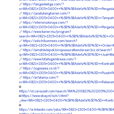
🔗
https://tanganketiga.com/?
s=WA+0821+1305+0400++%5B%5BAdefa%5D%5D++Pengadaan+
🔗
https://jasatukangharian.com/?
s=WA+0821+1305+0400++%5B%5BAdefa%5D%5D++Tempat+Jual+
🔗
https://interiorsoloraya.com/?
s=WA+0821+1305+0400++%5B%5BAdefa%5D%5D++Pengadaan+
🔗
https://www.karier.mu/program?
search=WA+0821+1305+0400++%5B%5BAdefa%5D%5D++Order+
🔗
https://solo.tribunnews.com/search?
q=WA+0821+1305+0400++%5B%5BAdefa%5D%5D++Order+Materi
🔗
https://simstnkdepok.birojasasuratkendaraan.biz.id/search?
q=WA+0821+1305+0400++%5B%5BAdefa%5D%5D++Jual+Materi
🔗
https://www.totallogamkreasi.com/?
s=WA+0821+1305+0400++%5B%5BAdefa%5D%5D++Kontraktor+P
🔗
https://jogosawa.co.id/?
s=WA+0821+1305+0400++%5B%5BAdefa%5D%5D++Pusat+Penjua
🔗
https://arfatama.com/?
s=WA+0821+1305+0400++%5B%5BAdefa%5D%5D++Rekanan+Mate
🌐
https://id.carousell.com/search/WA%200821%201305%2
🌐
https://www.ebay.nl/sch/i.html?
_nkw=WA+0821+1305+0400+%5B%5BAdefa%5D%5D++Kontraktor
🌐
https://ie.linkedin.com/jobs/WA+0821+1305+0400+%5B%5BA