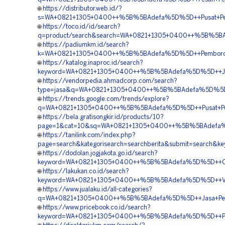
🌐
https://distributor.web.id/?
s=WA+0821+1305+0400++%5B%5BAdefa%5D%5D++Pusat+Penjua
🌐
https://toco.id/id/search?
q=product/search&search=WA+0821+1305+0400++%5B%5BAde
🌐
https://padiumkm.id/search?
k=WA+0821+1305+0400++%5B%5BAdefa%5D%5D++Pemborong+G
🌐
https://katalog.inaproc.id/search?
keyword=WA+0821+1305+0400++%5B%5BAdefa%5D%5D++Jasa+
🌐
https://vendorpedia.ahmadcorp.com/search?
type=jasa&q=WA+0821+1305+0400++%5B%5BAdefa%5D%5D++P
🌐
https://trends.google.com/trends/explore?
q=WA+0821+1305+0400++%5B%5BAdefa%5D%5D++Pusat+Pengad
🌐
https://bela.gratisongkir.id/products/10?
page=1&cat=10&sq=WA+0821+1305+0400++%5B%5BAdefa%5D%
🌐
https://tanilink.com/index.php?
page=search&kategorisearch=searchberita&submit=search
🌐
https://dodolan.jogjakota.go.id/search?
keyword=WA+0821+1305+0400++%5B%5BAdefa%5D%5D++Order
🌐
https://lakukan.co.id/search?
keyword=WA+0821+1305+0400++%5B%5BAdefa%5D%5D++Vendo
🌐
https://www.jualaku.id/all-categories?
q=WA+0821+1305+0400++%5B%5BAdefa%5D%5D++Jasa+Pengad
🌐
https://www.pricebook.co.id/search?
keyword=WA+0821+1305+0400++%5B%5BAdefa%5D%5D++Pembo