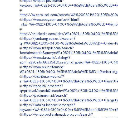
🌐
https://shopee.ph/search?
keyword=WA+0821+1305+0400++%5B%5BAdefa%5D%5D++Pesan
🌐
https://tw.carousell.com/search/WA%200821%201305%2
🌐
https://www.ebay.com.au/sch/i.html?
_nkw=WA+0821+1305+0400+%5B%5BAdefa%5D%5D++Pemborong
🌐
https://sz.linkedin.com/jobs/WA+0821+1305+0400+%5B%5BA
🌐
https://jombang.ada.or.id/search?
q=WA+0821+1305+0400+%5B%5BAdefa%5D%5D++Order+Paving+
🌐
https://www.freepik.com/search?
format=search&query=WA+0821+1305+0400+%5B%5BAdefa%5D
🌐
https://www.daraz.lk/catalog/?
spm=a2a0e.tm80335410.search.d_go&q=WA+0821+1305+0400
🌐
https://www.olx.in/items/q-
WA+0821+1305+0400+%5B%5BAdefa%5D%5D++Pemborong+Gras
🌐
https://distributor.web.id/?
s=WA+0821+1305+0400++%5B%5BAdefa%5D%5D++Pusat+Pengad
🌐
https://toco.id/id/search?
q=product/search&search=WA+0821+1305+0400++%5B%5BAde
🌐
https://padiumkm.id/search?
k=WA+0821+1305+0400++%5B%5BAdefa%5D%5D++Harga+Materi
🌐
https://katalog.inaproc.id/search?
keyword=WA+0821+1305+0400++%5B%5BAdefa%5D%5D++Biaya+
🌐
https://vendorpedia.ahmadcorp.com/search?