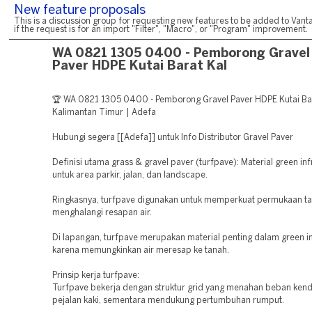
New feature proposals
This is a discussion group for requesting new features to be added to Vanta
if the request is for an import "Filter", "Macro", or "Program" improvement.
WA 0821 1305 0400 - Pemborong Gravel
Paver HDPE Kutai Barat Kal
🏆 WA 0821 1305 0400 - Pemborong Gravel Paver HDPE Kutai Ba
Kalimantan Timur | Adefa
Hubungi segera [[Adefa]] untuk Info Distributor Gravel Paver
Definisi utama grass & gravel paver (turfpave): Material green inf
untuk area parkir, jalan, dan landscape.
Ringkasnya, turfpave digunakan untuk memperkuat permukaan t
menghalangi resapan air.
Di lapangan, turfpave merupakan material penting dalam green in
karena memungkinkan air meresap ke tanah.
Prinsip kerja turfpave:
Turfpave bekerja dengan struktur grid yang menahan beban ken
pejalan kaki, sementara mendukung pertumbuhan rumput.