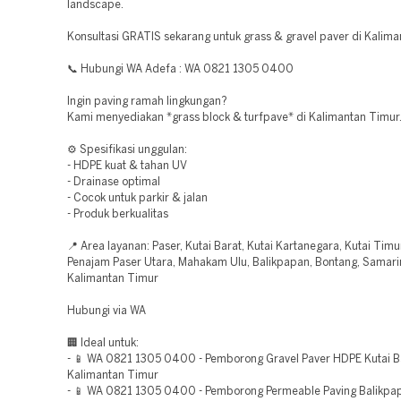
landscape.
Konsultasi GRATIS sekarang untuk grass & gravel paver di Kalima
📞 Hubungi WA Adefa : WA 0821 1305 0400
Ingin paving ramah lingkungan?
Kami menyediakan *grass block & turfpave* di Kalimantan Timur
⚙️ Spesifikasi unggulan:
- HDPE kuat & tahan UV
- Drainase optimal
- Cocok untuk parkir & jalan
- Produk berkualitas
📍 Area layanan: Paser, Kutai Barat, Kutai Kartanegara, Kutai Timu
Penajam Paser Utara, Mahakam Ulu, Balikpapan, Bontang, Samari
Kalimantan Timur
Hubungi via WA
🏢 Ideal untuk:
- 📱 WA 0821 1305 0400 - Pemborong Gravel Paver HDPE Kutai B
Kalimantan Timur
- 📱 WA 0821 1305 0400 - Pemborong Permeable Paving Balikpa