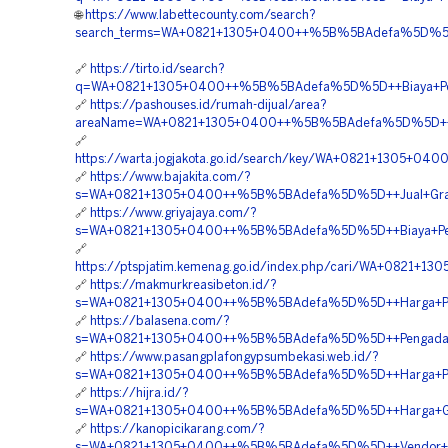
🌐
https://www.labettecounty.com/search?
search_terms=WA+0821+1305+0400++%5B%5BAdefa%5D%5D++R
🔗
https://tirto.id/search?
q=WA+0821+1305+0400++%5B%5BAdefa%5D%5D++Biaya+Penga
🔗
https://pashouses.id/rumah-dijual/area?
areaName=WA+0821+1305+0400++%5B%5BAdefa%5D%5D++Harg
🔗
https://warta.jogjakota.go.id/search/key/WA+0821+1305+
🔗
https://www.bajakita.com/?
s=WA+0821+1305+0400++%5B%5BAdefa%5D%5D++Jual+Grass+B
🔗
https://www.griyajaya.com/?
s=WA+0821+1305+0400++%5B%5BAdefa%5D%5D++Biaya+Pemas
🔗
https://ptspjatim.kemenag.go.id/index.php/cari/WA+0821
🔗
https://makmurkreasibeton.id/?
s=WA+0821+1305+0400++%5B%5BAdefa%5D%5D++Harga+Pemas
🔗
https://balasena.com/?
s=WA+0821+1305+0400++%5B%5BAdefa%5D%5D++Pengadaan+P
🔗
https://www.pasangplafongypsumbekasi.web.id/?
s=WA+0821+1305+0400++%5B%5BAdefa%5D%5D++Harga+Pasan
🔗
https://hijra.id/?
s=WA+0821+1305+0400++%5B%5BAdefa%5D%5D++Harga+Gras
🔗
https://kanopicikarang.com/?
s=WA+0821+1305+0400++%5B%5BAdefa%5D%5D++Vendor+Jual+