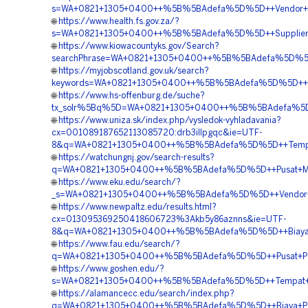
s=WA+0821+1305+0400++%5B%5BAdefa%5D%5D++Vendor+Per
🌐
https://www.health.fs.gov.za/?
s=WA+0821+1305+0400++%5B%5BAdefa%5D%5D++Supplier+Mat
🌐
https://www.kiowacountyks.gov/Search?
searchPhrase=WA+0821+1305+0400++%5B%5BAdefa%5D%5D++
🌐
https://myjobscotland.gov.uk/search?
keywords=WA+0821+1305+0400++%5B%5BAdefa%5D%5D++Jasa
🌐
https://www.hs-offenburg.de/suche?
tx_solr%5Bq%5D=WA+0821+1305+0400++%5B%5BAdefa%5D%5D+
🌐
https://www.uniza.sk/index.php/vysledok-vyhladavania?
cx=001089187652113085720:drb3illpgqc&ie=UTF-
8&q=WA+0821+1305+0400++%5B%5BAdefa%5D%5D++Tempat+J
🌐
https://watchungnj.gov/search-results?
q=WA+0821+1305+0400++%5B%5BAdefa%5D%5D++Pusat+Materia
🌐
https://www.eku.edu/search/?
_s=WA+0821+1305+0400++%5B%5BAdefa%5D%5D++Vendor+Mat
🌐
https://www.newpaltz.edu/results.html?
cx=013095369250418606723%3Akb5y86aznns&ie=UTF-
8&q=WA+0821+1305+0400++%5B%5BAdefa%5D%5D++Biaya+Pem
🌐
https://www.fau.edu/search/?
q=WA+0821+1305+0400++%5B%5BAdefa%5D%5D++Pusat+Pavin
🌐
https://www.goshen.edu/?
s=WA+0821+1305+0400++%5B%5BAdefa%5D%5D++Tempat+Jual
🌐
https://alamancecc.edu/search/index.php?
q=WA+0821+1305+0400++%5B%5BAdefa%5D%5D++Biaya+Pasa