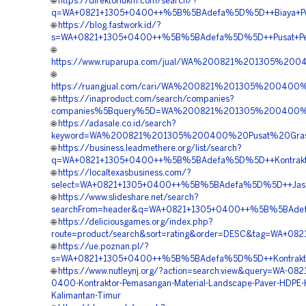
🌐
https://direktoriukm.com/search/?
q=WA+0821+1305+0400++%5B%5BAdefa%5D%5D++Biaya+Penga
🌐
https://blog.fastwork.id/?
s=WA+0821+1305+0400++%5B%5BAdefa%5D%5D++Pusat+Penga
🌐
https://www.ruparupa.com/jual/WA%200821%201305%20
🌐
https://ruangjual.com/cari/WA%200821%201305%20040
🌐
https://inaproduct.com/search/companies?
companies%5Bquery%5D=WA%200821%201305%200400%20
🌐
https://adasale.co.id/search?
keyword=WA%200821%201305%200400%20Pusat%20Grass
🌐
https://business.leadmethere.org/list/search?
q=WA+0821+1305+0400++%5B%5BAdefa%5D%5D++Kontraktor+P
🌐
https://localtexasbusiness.com/?
select=WA+0821+1305+0400++%5B%5BAdefa%5D%5D++Jasa+Pe
🌐
https://www.slideshare.net/search?
searchFrom=header&q=WA+0821+1305+0400++%5B%5BAdefa%
🌐
https://deliciousgames.org/index.php?
route=product/search&sort=rating&order=DESC&tag=WA+0
🌐
https://ue.poznan.pl/?
s=WA+0821+1305+0400++%5B%5BAdefa%5D%5D++Kontraktor+P
🌐
https://www.nutleynj.org/?action=search.view&query=WA-082
0400-Kontraktor-Pemasangan-Material-Landscape-Paver-HDPE-K
Kalimantan-Timur