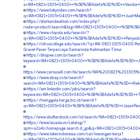
s=WA+0821+1305+0400++%5B%5BAdefa%5D%5D++Vendor+Peng
🌐
https://www.tokyvideo.com/search?
q=WA+0821+1305+0400++%5B%5BAdefa%5D%5D++Jual+Materi
🌐
https://starkandwatson.com/index.php?
route=product/search&tag=WA+0821+1305+0400++%5B%5BA
🌐
https://www.chipola.edu/search/?
q=WA+0821+1305+0400++%5B%5BAdefa%5D%5D++Penyedia+Gr
🌐
https://citruscollege.edu/search/?q=WA-0821-1305-0400-Pe
Gravel-Paver-Terpercaya-Samarinda-Kalimantan-Timur
🌐
https://shopee.com.br/search?
keyword=WA+0821+1305+0400++%5B%5BAdefa%5D%5D++Jasa+
🌐
https://www.carousell.com.hk/search/WA%200821%2013
🌐
https://www.ebay.co.kr/search?
search=WA+0821+1305+0400+%5B%5BAdefa%5D%5D++Rekanan
🌐
https://am.linkedin.com/jobs/search?
keywords=WA+0821+1305+0400+%5B%5BAdefa%5D%5D++Tempa
🌐
https://menggala.harga.biz.id/search?
q=WA+0821+1305+0400+%5B%5BAdefa%5D%5D++Jasa+Pengada
🌐
https://www.shutterstock.com/id/search/WA+0821+1305+0
🌐
https://www.lazada.vn/catalog/?
spm=a2o4n.homepage.search.d_go&q=WA+0821+1305+0400+
🌐
https://www.lokerindonesia.com/cari-lowongan-kerja?
q=WA+0821+1305+0400+%5B%5BAdefa%5D%5D++Pesan+Permea