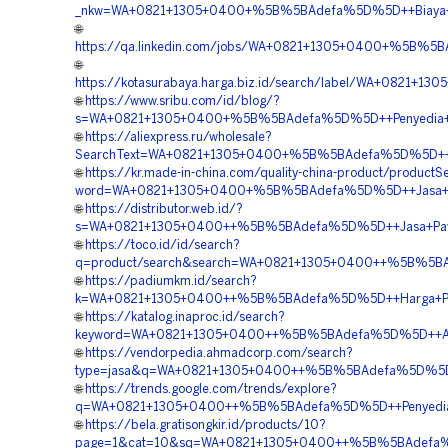
_nkw=WA+0821+1305+0400+%5B%5BAdefa%5D%5D++Biaya+Pem
🌐
https://qa.linkedin.com/jobs/WA+0821+1305+0400+%5B%5B
🌐
https://kotasurabaya.harga.biz.id/search/label/WA+0821
🌐
https://www.sribu.com/id/blog/?
s=WA+0821+1305+0400+%5B%5BAdefa%5D%5D++Penyedia+Gra
🌐
https://aliexpress.ru/wholesale?
SearchText=WA+0821+1305+0400+%5B%5BAdefa%5D%5D++Jasa
🌐
https://kr.made-in-china.com/quality-china-product/productS
word=WA+0821+1305+0400+%5B%5BAdefa%5D%5D++Jasa+Pasa
🌐
https://distributor.web.id/?
s=WA+0821+1305+0400++%5B%5BAdefa%5D%5D++Jasa+Paving
🌐
https://toco.id/id/search?
q=product/search&search=WA+0821+1305+0400++%5B%5BAd
🌐
https://padiumkm.id/search?
k=WA+0821+1305+0400++%5B%5BAdefa%5D%5D++Harga+Pema
🌐
https://katalog.inaproc.id/search?
keyword=WA+0821+1305+0400++%5B%5BAdefa%5D%5D++Agen+
🌐
https://vendorpedia.ahmadcorp.com/search?
type=jasa&q=WA+0821+1305+0400++%5B%5BAdefa%5D%5D++J
🌐
https://trends.google.com/trends/explore?
q=WA+0821+1305+0400++%5B%5BAdefa%5D%5D++Penyedia+Tu
🌐
https://bela.gratisongkir.id/products/10?
page=1&cat=10&sq=WA+0821+1305+0400++%5B%5BAdefa%5D%