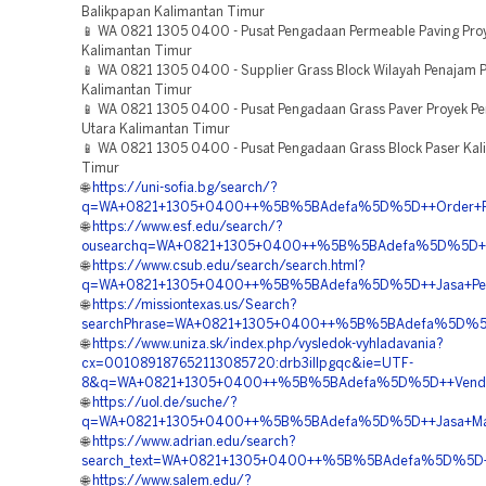
Balikpapan Kalimantan Timur
📱 WA 0821 1305 0400 - Pusat Pengadaan Permeable Paving Pro
Kalimantan Timur
📱 WA 0821 1305 0400 - Supplier Grass Block Wilayah Penajam P
Kalimantan Timur
📱 WA 0821 1305 0400 - Pusat Pengadaan Grass Paver Proyek P
Utara Kalimantan Timur
📱 WA 0821 1305 0400 - Pusat Pengadaan Grass Block Paser Kal
Timur
🌐
https://uni-sofia.bg/search/?
q=WA+0821+1305+0400++%5B%5BAdefa%5D%5D++Order+Pavin
🌐
https://www.esf.edu/search/?
ousearchq=WA+0821+1305+0400++%5B%5BAdefa%5D%5D++Har
🌐
https://www.csub.edu/search/search.html?
q=WA+0821+1305+0400++%5B%5BAdefa%5D%5D++Jasa+Pemas
🌐
https://missiontexas.us/Search?
searchPhrase=WA+0821+1305+0400++%5B%5BAdefa%5D%5D++
🌐
https://www.uniza.sk/index.php/vysledok-vyhladavania?
cx=001089187652113085720:drb3illpgqc&ie=UTF-
8&q=WA+0821+1305+0400++%5B%5BAdefa%5D%5D++Vendor+G
🌐
https://uol.de/suche/?
q=WA+0821+1305+0400++%5B%5BAdefa%5D%5D++Jasa+Materi
🌐
https://www.adrian.edu/search?
search_text=WA+0821+1305+0400++%5B%5BAdefa%5D%5D++Pe
🌐
https://www.salem.edu/?