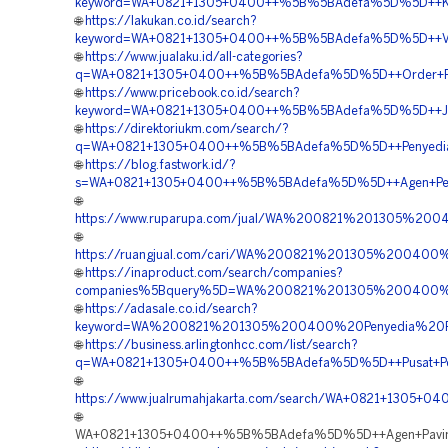
keyword=WA+0821+1305+0400++%5B%5BAdefa%5D%5D++Kontra
🌐
https://lakukan.co.id/search?
keyword=WA+0821+1305+0400++%5B%5BAdefa%5D%5D++Vendo
🌐
https://www.jualaku.id/all-categories?
q=WA+0821+1305+0400++%5B%5BAdefa%5D%5D++Order+Perme
🌐
https://www.pricebook.co.id/search?
keyword=WA+0821+1305+0400++%5B%5BAdefa%5D%5D++Jasa+
🌐
https://direktoriukm.com/search/?
q=WA+0821+1305+0400++%5B%5BAdefa%5D%5D++Penyedia+Pe
🌐
https://blog.fastwork.id/?
s=WA+0821+1305+0400++%5B%5BAdefa%5D%5D++Agen+Penjual
🌐
https://www.ruparupa.com/jual/WA%200821%201305%20
🌐
https://ruangjual.com/cari/WA%200821%201305%20040
🌐
https://inaproduct.com/search/companies?
companies%5Bquery%5D=WA%200821%201305%200400%20
🌐
https://adasale.co.id/search?
keyword=WA%200821%201305%200400%20Penyedia%20Pa
🌐
https://business.arlingtonhcc.com/list/search?
q=WA+0821+1305+0400++%5B%5BAdefa%5D%5D++Pusat+Penju
🌐
https://www.jualrumahjakarta.com/search/WA+0821+1305+
🌐
WA+0821+1305+0400++%5B%5BAdefa%5D%5D++Agen+Paving+R