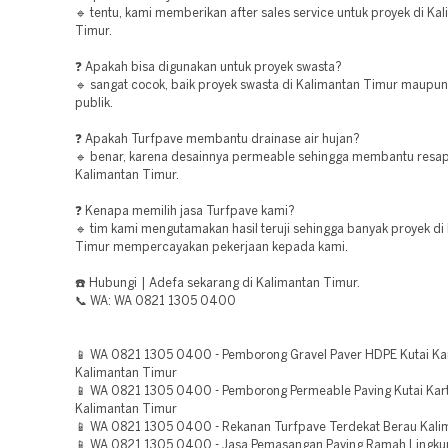
🔹 tentu, kami memberikan after sales service untuk proyek di Ka
Timur.
❓ Apakah bisa digunakan untuk proyek swasta?
🔹 sangat cocok, baik proyek swasta di Kalimantan Timur maupun
publik.
❓ Apakah Turfpave membantu drainase air hujan?
🔹 benar, karena desainnya permeable sehingga membantu resapa
Kalimantan Timur.
❓ Kenapa memilih jasa Turfpave kami?
🔹 tim kami mengutamakan hasil teruji sehingga banyak proyek di
Timur mempercayakan pekerjaan kepada kami.
☎️ Hubungi | Adefa sekarang di Kalimantan Timur.
📞 WA: WA 0821 1305 0400
📱 WA 0821 1305 0400 - Pemborong Gravel Paver HDPE Kutai Ka
Kalimantan Timur
📱 WA 0821 1305 0400 - Pemborong Permeable Paving Kutai Kar
Kalimantan Timur
📱 WA 0821 1305 0400 - Rekanan Turfpave Terdekat Berau Kali
📱 WA 0821 1305 0400 - Jasa Pemasangan Paving Ramah Lingku