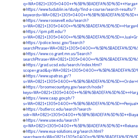
q=WA+0821+1305+0400++%5B%5BADEFA%5D%5D++Harga+Pasa
🌐
https://www.tudublin.ie/study/find-a-course/search-results/?
keywords=WA+0821+1305+0400++%5B%5BADEFA%5D%5D++Jasa
🌐
https://www.roosevelt.edu/search?
s=WA+0821+1305+0400++%5B%5BADEFA%5D%5D++Harga+Peng
🌐
https://ipm.pitt.edu/?
s=WA+0821+1305+0400++%5B%5BADEFA%5D%5D++Jual+Grave
🌐
https://police.lexsc.gov/Search?
searchPhrase=WA+0821+1305+0400++%5B%5BADEFA%5D%5D++
🌐
https://www.co.grant.mn.us/Search?
searchPhrase=WA+0821+1305+0400++%5B%5BADEFA%5D%5D++
🌐
https://grad.ucsd.edu/search/index.html?
scope=grad&q=WA+0821+1305+0400++%5B%5BADEFA%5D%5D++
🌐
https://www.upatras.gr/?
s=WA+0821+1305+0400++%5B%5BADEFA%5D%5D++Order+Gras
🌐
https://broomecountyny.gov/search/node?
keys=WA+0821+1305+0400++%5B%5BADEFA%5D%5D++Harga+P
🌐
https://www.caap.gov.ph/?
s=WA+0821+1305+0400++%5B%5BADEFA%5D%5D++Penjual+Gra
🌐
https://butlercc.edu/search?search-
solr=WA+0821+1305+0400++%5B%5BADEFA%5D%5D++Biaya+Pa
🌐
https://www.usw.edu/search?
q=WA+0821+1305+0400++%5B%5BADEFA%5D%5D++Rekanan+Gr
🌐
https://www.eua-solutions.org/search.html?
searchword=WA+0821+1305+0400++%5B%5BADEFA%5D%5D++Ha