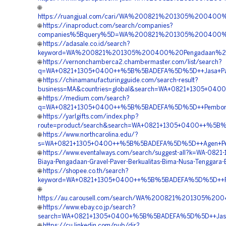
🌐
https://ruangjual.com/cari/WA%200821%201305%20040
🌐
https://inaproduct.com/search/companies?
companies%5Bquery%5D=WA%200821%201305%200400%2
🌐
https://adasale.co.id/search?
keyword=WA%200821%201305%200400%20Pengadaan%20
🌐
https://vernonchamberca2.chambermaster.com/list/search?
q=WA+0821+1305+0400++%5B%5BADEFA%5D%5D++Jasa+Pavin
🌐
https://chinamanufacturingguide.com/search-result?
business=MA&countries=global&search=WA+0821+1305+040
🌐
https://medium.com/search?
q=WA+0821+1305+0400++%5B%5BADEFA%5D%5D++Pemborong+
🌐
https://yarlgifts.com/index.php?
route=product/search&search=WA+0821+1305+0400++%5B%5
🌐
https://www.northcarolina.edu/?
s=WA+0821+1305+0400++%5B%5BADEFA%5D%5D++Agen+Penjua
🌐
https://www.eventalways.com/search/suggest-all?k=WA-0821
Biaya-Pengadaan-Gravel-Paver-Berkualitas-Bima-Nusa-Tenggara-
🌐
https://shopee.co.th/search?
keyword=WA+0821+1305+0400++%5B%5BADEFA%5D%5D++Pusa
🌐
https://au.carousell.com/search/WA%200821%201305
🌐
https://www.ebay.co.jp/search?
search=WA+0821+1305+0400+%5B%5BADEFA%5D%5D++Jasa+P
🌐
https://cu.linkedin.com/pub/dir?