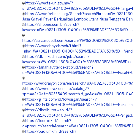
🌐
https://www.tekun.gov.my/?
s=WA+0821+1305+0400++%5B%5BADEFA%5D%5D++Harga+Peng
🌐
https://www.fortleenj.org/Search?searchPhrase=WA-0821-13
Jasa-Gravel-Paver-Berkualitas-Lombok-Utara-Nusa-Tenggara-Bar
🌐
https://shopee.com.br/search?
keyword=WA+0821+1305+0400++%5B%5BADEFA%5D%5D++Jasa+
🌐
https://au.carousell.com/search/WA%200821%201305%2
🌐
https://www.ebay.ch/sch/i.html?
_nkw=WA+0821+1305+0400+%5B%5BADEFA%5D%5D++Vendor+Pe
🌐
https://dk.linkedin.com/jobs/search?
keywords=WA+0821+1305+0400+%5B%5BADEFA%5D%5D++Jual
🌐
https://tanahlaut.terdekat.or.id/search?
q=WA+0821+1305+0400+%5B%5BADEFA%5D%5D++Pusat+Penjual
🌐
https://www.craiyon.com/en/search/WA+0821+1305+0400+
🌐
https://www.daraz.com.np/catalog/?
spm=a2a0e.tm80335409.search.d_go&q=WA+0821+1305+040
🌐
https://glints.com/id/lowongan/search/?
q=WA+0821+1305+0400+%5B%5BADEFA%5D%5D++Rekanan+Per
🌐
https://distributor.web.id/?
s=WA+0821+1305+0400++%5B%5BADEFA%5D%5D++Pengadaan+
🌐
https://toco.id/id/search?
q=product/search&search=WA+0821+1305+0400++%5B%5BAD
🌐
https://padiumkm.id/search?