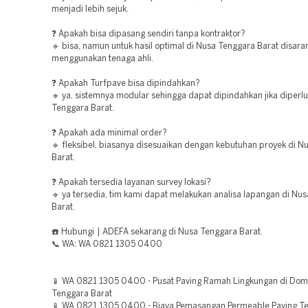
menjadi lebih sejuk.
❓ Apakah bisa dipasang sendiri tanpa kontraktor?
🔹 bisa, namun untuk hasil optimal di Nusa Tenggara Barat disara
menggunakan tenaga ahli.
❓ Apakah Turfpave bisa dipindahkan?
🔹 ya, sistemnya modular sehingga dapat dipindahkan jika diperl
Tenggara Barat.
❓ Apakah ada minimal order?
🔹 fleksibel, biasanya disesuaikan dengan kebutuhan proyek di N
Barat.
❓ Apakah tersedia layanan survey lokasi?
🔹 ya tersedia, tim kami dapat melakukan analisa lapangan di Nu
Barat.
☎️ Hubungi | ADEFA sekarang di Nusa Tenggara Barat.
📞 WA: WA 0821 1305 0400
📱 WA 0821 1305 0400 - Pusat Paving Ramah Lingkungan di Do
Tenggara Barat
📱 WA 0821 1305 0400 - Biaya Pemasangan Permeable Paving T