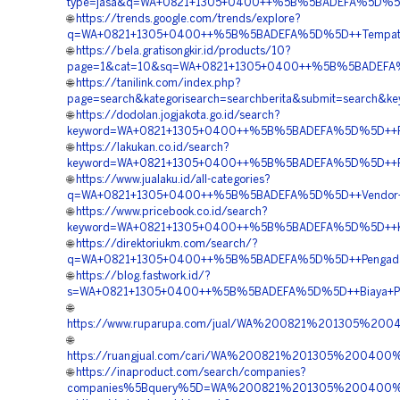
type=jasa&q=WA+0821+1305+0400++%5B%5BADEFA%5D%5D++J
🌐
https://trends.google.com/trends/explore?
q=WA+0821+1305+0400++%5B%5BADEFA%5D%5D++Tempat+Jual
🌐
https://bela.gratisongkir.id/products/10?
page=1&cat=10&sq=WA+0821+1305+0400++%5B%5BADEFA%5D
🌐
https://tanilink.com/index.php?
page=search&kategorisearch=searchberita&submit=searc
🌐
https://dodolan.jogjakota.go.id/search?
keyword=WA+0821+1305+0400++%5B%5BADEFA%5D%5D++Penju
🌐
https://lakukan.co.id/search?
keyword=WA+0821+1305+0400++%5B%5BADEFA%5D%5D++Pemb
🌐
https://www.jualaku.id/all-categories?
q=WA+0821+1305+0400++%5B%5BADEFA%5D%5D++Vendor+Peng
🌐
https://www.pricebook.co.id/search?
keyword=WA+0821+1305+0400++%5B%5BADEFA%5D%5D++Kontr
🌐
https://direktoriukm.com/search/?
q=WA+0821+1305+0400++%5B%5BADEFA%5D%5D++Pengadaan+M
🌐
https://blog.fastwork.id/?
s=WA+0821+1305+0400++%5B%5BADEFA%5D%5D++Biaya+Penga
🌐
https://www.ruparupa.com/jual/WA%200821%201305%20
🌐
https://ruangjual.com/cari/WA%200821%201305%2004
🌐
https://inaproduct.com/search/companies?
companies%5Bquery%5D=WA%200821%201305%200400%20