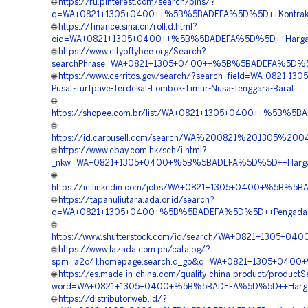
🌐
https://ru.pinterest.com/search/pins/?
q=WA+0821+1305+0400++%5B%5BADEFA%5D%5D++Kontraktor
🌐
https://finance.sina.cn/roll.d.html?
oid=WA+0821+1305+0400++%5B%5BADEFA%5D%5D++Harga+Pa
🌐
https://www.cityoftybee.org/Search?
searchPhrase=WA+0821+1305+0400++%5B%5BADEFA%5D%5D++
🌐
https://www.cerritos.gov/search/?search_field=WA-0821-130
Pusat-Turfpave-Terdekat-Lombok-Timur-Nusa-Tenggara-Barat
🌐
https://shopee.com.br/list/WA+0821+1305+0400++%5B%5B
🌐
https://id.carousell.com/search/WA%200821%201305%
🌐
https://www.ebay.com.hk/sch/i.html?
_nkw=WA+0821+1305+0400+%5B%5BADEFA%5D%5D++Harga+Gr
🌐
https://ie.linkedin.com/jobs/WA+0821+1305+0400+%5B%5B
🌐
https://tapanuliutara.ada.or.id/search?
q=WA+0821+1305+0400+%5B%5BADEFA%5D%5D++Pengadaan+P
🌐
https://www.shutterstock.com/id/search/WA+0821+1305+
🌐
https://www.lazada.com.ph/catalog/?
spm=a2o4l.homepage.search.d_go&q=WA+0821+1305+0400
🌐
https://es.made-in-china.com/quality-china-product/product
word=WA+0821+1305+0400+%5B%5BADEFA%5D%5D++Harga+Pa
🌐
https://distributor.web.id/?