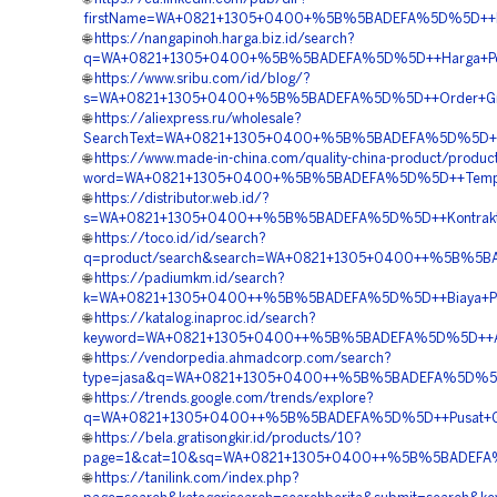
firstName=WA+0821+1305+0400+%5B%5BADEFA%5D%5D++Rek
🌐
https://nangapinoh.harga.biz.id/search?
q=WA+0821+1305+0400+%5B%5BADEFA%5D%5D++Harga+Pemas
🌐
https://www.sribu.com/id/blog/?
s=WA+0821+1305+0400+%5B%5BADEFA%5D%5D++Order+Grass
🌐
https://aliexpress.ru/wholesale?
SearchText=WA+0821+1305+0400+%5B%5BADEFA%5D%5D++Pus
🌐
https://www.made-in-china.com/quality-china-product/produc
word=WA+0821+1305+0400+%5B%5BADEFA%5D%5D++Tempat+J
🌐
https://distributor.web.id/?
s=WA+0821+1305+0400++%5B%5BADEFA%5D%5D++Kontraktor+
🌐
https://toco.id/id/search?
q=product/search&search=WA+0821+1305+0400++%5B%5BAD
🌐
https://padiumkm.id/search?
k=WA+0821+1305+0400++%5B%5BADEFA%5D%5D++Biaya+Penga
🌐
https://katalog.inaproc.id/search?
keyword=WA+0821+1305+0400++%5B%5BADEFA%5D%5D++Age
🌐
https://vendorpedia.ahmadcorp.com/search?
type=jasa&q=WA+0821+1305+0400++%5B%5BADEFA%5D%5D++P
🌐
https://trends.google.com/trends/explore?
q=WA+0821+1305+0400++%5B%5BADEFA%5D%5D++Pusat+Gras
🌐
https://bela.gratisongkir.id/products/10?
page=1&cat=10&sq=WA+0821+1305+0400++%5B%5BADEFA%5D
🌐
https://tanilink.com/index.php?