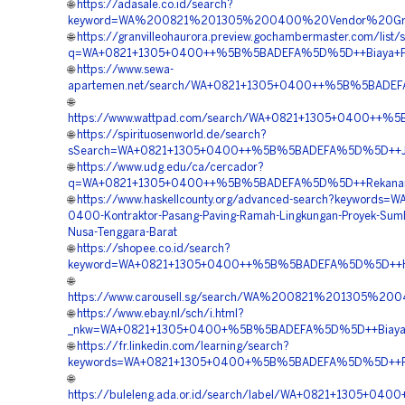
🌐
https://adasale.co.id/search?
keyword=WA%200821%201305%200400%20Vendor%20Gra
🌐
https://granvilleohaurora.preview.gochambermaster.com/list/
q=WA+0821+1305+0400++%5B%5BADEFA%5D%5D++Biaya+Penga
🌐
https://www.sewa-
apartemen.net/search/WA+0821+1305+0400++%5B%5BADEFA%
🌐
https://www.wattpad.com/search/WA+0821+1305+0400++%5
🌐
https://spirituosenworld.de/search?
sSearch=WA+0821+1305+0400++%5B%5BADEFA%5D%5D++Jasa
🌐
https://www.udg.edu/ca/cercador?
q=WA+0821+1305+0400++%5B%5BADEFA%5D%5D++Rekanan+Mat
🌐
https://www.haskellcounty.org/advanced-search?keywords=W
0400-Kontraktor-Pasang-Paving-Ramah-Lingkungan-Proyek-Sum
Nusa-Tenggara-Barat
🌐
https://shopee.co.id/search?
keyword=WA+0821+1305+0400++%5B%5BADEFA%5D%5D++Harga
🌐
https://www.carousell.sg/search/WA%200821%201305
🌐
https://www.ebay.nl/sch/i.html?
_nkw=WA+0821+1305+0400+%5B%5BADEFA%5D%5D++Biaya+Pem
🌐
https://fr.linkedin.com/learning/search?
keywords=WA+0821+1305+0400+%5B%5BADEFA%5D%5D++Pusat
🌐
https://buleleng.ada.or.id/search/label/WA+0821+1305+0