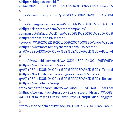
🌐
https://blog.fastwork.id/?
s=WA+0821+1305+0400++%5B%5BADEFA%5D%5D++Jasa+Penga
🌐
https://www.ruparupa.com/jual/WA%200821%201305%2
🌐
https://ruangjual.com/cari/WA%200821%201305%20040
🌐
https://inaproduct.com/search/companies?
companies%5Bquery%5D=WA%200821%201305%200400%2
🌐
https://adasale.co.id/search?
keyword=WA%200821%201305%200400%20Vendor%20Jua
🌐
https://www.montgomerychamber.com/list/search?
q=WA+0821+1305+0400++%5B%5BADEFA%5D%5D++Pesan+Mate
🌐
https://www.blibli.com/cari/WA+0821+1305+0400++%5B%5B
🌐
https://www.flicks.co.nz/search/?
q=WA+0821+1305+0400++%5B%5BADEFA%5D%5D++Tempat+Jua
🌐
https://barkmatic.com/catalogsearch/result/index/?
q=WA+0821+1305+0400++%5B%5BADEFA%5D%5D++Rekanan+Gr
🌐
https://www.dtu.dk/soeg?
area=samesite&searchQuery=WA+0821+1305+0400++%5B%5
🌐
https://www.nantucket-ma.gov/Search?searchPhrase=WA-082
0400-Harga-Pasang-Grass-Paver-Proyek-Dompu-Nusa-Tenggara
🌐
https://shopee.com.br/list/WA+0821+1305+0400++%5B%5BA
🌐