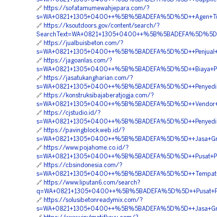
🔗
https://sofatamumewahjepara.com/?
s=WA+0821+1305+0400++%5B%5BADEFA%5D%5D++Agen+Turfp
🔗
https://ksoutdoors.gov/content/search/?
SearchText=WA+0821+1305+0400++%5B%5BADEFA%5D%5D++T
🔗
https://jualbuisbeton.com/?
s=WA+0821+1305+0400++%5B%5BADEFA%5D%5D++Penjual+Tu
🔗
https://jagoanlas.com/?
s=WA+0821+1305+0400++%5B%5BADEFA%5D%5D++Biaya+Pasa
🔗
https://jasatukangharian.com/?
s=WA+0821+1305+0400++%5B%5BADEFA%5D%5D++Penyedia+G
🔗
https://konstruksibajaberatjogja.com/?
s=WA+0821+1305+0400++%5B%5BADEFA%5D%5D++Vendor+Gr
🔗
https://cjstudio.id/?
s=WA+0821+1305+0400++%5B%5BADEFA%5D%5D++Penyedia+Gr
🔗
https://pavingblock.web.id/?
s=WA+0821+1305+0400++%5B%5BADEFA%5D%5D++Jasa+Grave
🔗
https://www.pojahome.co.id/?
s=WA+0821+1305+0400++%5B%5BADEFA%5D%5D++Pusat+Penju
🔗
https://cbsindonesia.com/?
s=WA+0821+1305+0400++%5B%5BADEFA%5D%5D++Tempat+Jua
🔗
https://www.liputan6.com/search?
q=WA+0821+1305+0400++%5B%5BADEFA%5D%5D++Pusat+Penga
🔗
https://solusibetonreadymix.com/?
s=WA+0821+1305+0400++%5B%5BADEFA%5D%5D++Jasa+Gravel