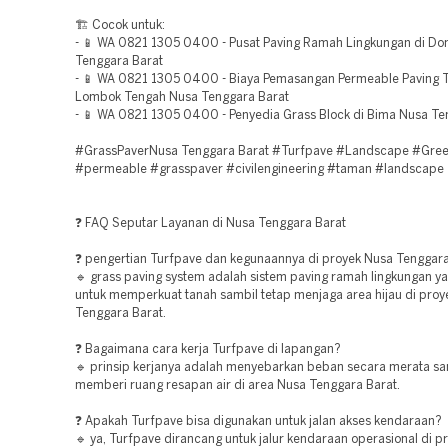
🏗️ Cocok untuk:
- 📱 WA 0821 1305 0400 - Pusat Paving Ramah Lingkungan di D
Tenggara Barat
- 📱 WA 0821 1305 0400 - Biaya Pemasangan Permeable Paving 
Lombok Tengah Nusa Tenggara Barat
- 📱 WA 0821 1305 0400 - Penyedia Grass Block di Bima Nusa Te
#GrassPaverNusa Tenggara Barat #Turfpave #Landscape #Gree
#permeable #grasspaver #civilengineering #taman #landscape
❓ FAQ Seputar Layanan di Nusa Tenggara Barat
❓ pengertian Turfpave dan kegunaannya di proyek Nusa Tenggar
🔹 grass paving system adalah sistem paving ramah lingkungan y
untuk memperkuat tanah sambil tetap menjaga area hijau di proy
Tenggara Barat.
❓ Bagaimana cara kerja Turfpave di lapangan?
🔹 prinsip kerjanya adalah menyebarkan beban secara merata sa
memberi ruang resapan air di area Nusa Tenggara Barat.
❓ Apakah Turfpave bisa digunakan untuk jalan akses kendaraan?
🔹 ya, Turfpave dirancang untuk jalur kendaraan operasional di p