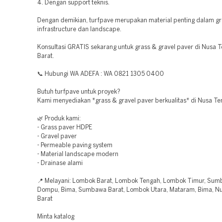
4. Dengan support teknis.
Dengan demikian, turfpave merupakan material penting dalam g
infrastructure dan landscape.
Konsultasi GRATIS sekarang untuk grass & gravel paver di Nusa 
Barat.
📞 Hubungi WA ADEFA : WA 0821 1305 0400
Butuh turfpave untuk proyek?
Kami menyediakan *grass & gravel paver berkualitas* di Nusa Te
🌿 Produk kami:
- Grass paver HDPE
- Gravel paver
- Permeable paving system
- Material landscape modern
- Drainase alami
📍 Melayani: Lombok Barat, Lombok Tengah, Lombok Timur, Sum
Dompu, Bima, Sumbawa Barat, Lombok Utara, Mataram, Bima, N
Barat
Minta katalog