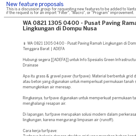
New feature proposals
This is a discussion group for requesting new features to be added to Vanta
if the request is for an import "Filter", "Macro", or "Program" improvement.
WA 0821 1305 0400 - Pusat Paving Ram
Lingkungan di Dompu Nusa
📱 WA 0821 1305 0400 - Pusat Paving Ramah Lingkungan di Do
Tenggara Barat | ADEFA
Hubungi segera [[ADEFA]] untuk Info Spesialis Green Infrastruct
Drainase
Apa itu grass & gravel paver (turfpave): Material berbentuk grid d
atau beton yang digunakan untuk memperkuat permukaan tanah s
memungkinkan air meresap.
Ringkasnya, turfpave digunakan untuk memperkuat permukaan t
menghalangi resapan air.
Di lapangan, turfpave merupakan solusi modern dalam perkeras
lingkungan, karena mengurangi limpasan air (runoff).
Cara kerja turfpave: