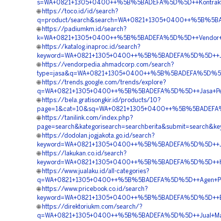
s=WA+0821+1305+0400++%5B%5BADEFA%5D%5D++Kontraktor
🌐
https://toco.id/id/search?
q=product/search&search=WA+0821+1305+0400++%5B%5BADE
🌐
https://padiumkm.id/search?
k=WA+0821+1305+0400++%5B%5BADEFA%5D%5D++Vendor+Ju
🌐
https://katalog.inaproc.id/search?
keyword=WA+0821+1305+0400++%5B%5BADEFA%5D%5D++Jasa
🌐
https://vendorpedia.ahmadcorp.com/search?
type=jasa&q=WA+0821+1305+0400++%5B%5BADEFA%5D%5D++
🌐
https://trends.google.com/trends/explore?
q=WA+0821+1305+0400++%5B%5BADEFA%5D%5D++Jasa+Pemasa
🌐
https://bela.gratisongkir.id/products/10?
page=1&cat=10&sq=WA+0821+1305+0400++%5B%5BADEFA%5D
🌐
https://tanilink.com/index.php?
page=search&kategorisearch=searchberita&submit=searc
🌐
https://dodolan.jogjakota.go.id/search?
keyword=WA+0821+1305+0400++%5B%5BADEFA%5D%5D++Jasa
🌐
https://lakukan.co.id/search?
keyword=WA+0821+1305+0400++%5B%5BADEFA%5D%5D++Har
🌐
https://www.jualaku.id/all-categories?
q=WA+0821+1305+0400++%5B%5BADEFA%5D%5D++Agen+Pavi
🌐
https://www.pricebook.co.id/search?
keyword=WA+0821+1305+0400++%5B%5BADEFA%5D%5D++Biay
🌐
https://direktoriukm.com/search/?
q=WA+0821+1305+0400++%5B%5BADEFA%5D%5D++Jual+Mater