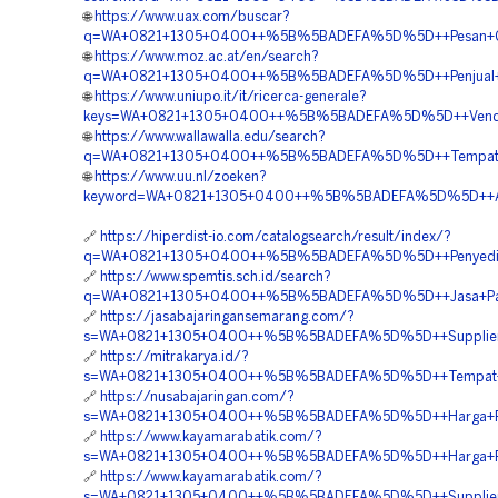
🌐
https://www.uax.com/buscar?
q=WA+0821+1305+0400++%5B%5BADEFA%5D%5D++Pesan+Gras
🌐
https://www.moz.ac.at/en/search?
q=WA+0821+1305+0400++%5B%5BADEFA%5D%5D++Penjual+Gr
🌐
https://www.uniupo.it/it/ricerca-generale?
keys=WA+0821+1305+0400++%5B%5BADEFA%5D%5D++Vendor+P
🌐
https://www.wallawalla.edu/search?
q=WA+0821+1305+0400++%5B%5BADEFA%5D%5D++Tempat+Jual
🌐
https://www.uu.nl/zoeken?
keyword=WA+0821+1305+0400++%5B%5BADEFA%5D%5D++Agen
🔗
https://hiperdist-io.com/catalogsearch/result/index/?
q=WA+0821+1305+0400++%5B%5BADEFA%5D%5D++Penyedia+G
🔗
https://www.spemtis.sch.id/search?
q=WA+0821+1305+0400++%5B%5BADEFA%5D%5D++Jasa+Pavin
🔗
https://jasabajaringansemarang.com/?
s=WA+0821+1305+0400++%5B%5BADEFA%5D%5D++Supplier+P
🔗
https://mitrakarya.id/?
s=WA+0821+1305+0400++%5B%5BADEFA%5D%5D++Tempat+Jua
🔗
https://nusabajaringan.com/?
s=WA+0821+1305+0400++%5B%5BADEFA%5D%5D++Harga+Peng
🔗
https://www.kayamarabatik.com/?
s=WA+0821+1305+0400++%5B%5BADEFA%5D%5D++Harga+Pasa
🔗
https://www.kayamarabatik.com/?
s=WA+0821+1305+0400++%5B%5BADEFA%5D%5D++Supplier+M