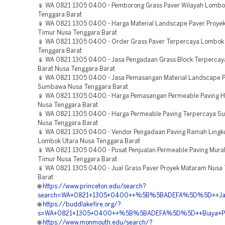
📱 WA 0821 1305 0400 - Pemborong Grass Paver Wilayah Lombo
Tenggara Barat
📱 WA 0821 1305 0400 - Harga Material Landscape Paver Proye
Timur Nusa Tenggara Barat
📱 WA 0821 1305 0400 - Order Grass Paver Terpercaya Lombok
Tenggara Barat
📱 WA 0821 1305 0400 - Jasa Pengadaan Grass Block Terperca
Barat Nusa Tenggara Barat
📱 WA 0821 1305 0400 - Jasa Pemasangan Material Landscape 
Sumbawa Nusa Tenggara Barat
📱 WA 0821 1305 0400 - Harga Pemasangan Permeable Paving
Nusa Tenggara Barat
📱 WA 0821 1305 0400 - Harga Permeable Paving Terpercaya S
Nusa Tenggara Barat
📱 WA 0821 1305 0400 - Vendor Pengadaan Paving Ramah Ling
Lombok Utara Nusa Tenggara Barat
📱 WA 0821 1305 0400 - Pusat Penjualan Permeable Paving Mur
Timur Nusa Tenggara Barat
📱 WA 0821 1305 0400 - Jual Grass Paver Proyek Mataram Nusa
Barat
🌐
https://www.princeton.edu/search?
search=WA+0821+1305+0400++%5B%5BADEFA%5D%5D++Jasa+P
🌐
https://buddlakefire.org/?
s=WA+0821+1305+0400++%5B%5BADEFA%5D%5D++Biaya+Peng
🌐
https://www.monmouth.edu/search/?