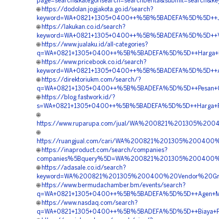
page=search&kategorisearch=searchberita&submit=searc
🌐
https://dodolan.jogjakota.go.id/search?
keyword=WA+0821+1305+0400++%5B%5BADEFA%5D%5D++Jasa
🌐
https://lakukan.co.id/search?
keyword=WA+0821+1305+0400++%5B%5BADEFA%5D%5D++Vend
🌐
https://www.jualaku.id/all-categories?
q=WA+0821+1305+0400++%5B%5BADEFA%5D%5D++Harga+Pasa
🌐
https://www.pricebook.co.id/search?
keyword=WA+0821+1305+0400++%5B%5BADEFA%5D%5D++Agen+
🌐
https://direktoriukm.com/search/?
q=WA+0821+1305+0400++%5B%5BADEFA%5D%5D++Pesan+Grave
🌐
https://blog.fastwork.id/?
s=WA+0821+1305+0400++%5B%5BADEFA%5D%5D++Harga+Pasan
🌐
https://www.ruparupa.com/jual/WA%200821%201305%2
🌐
https://ruangjual.com/cari/WA%200821%201305%2004
🌐
https://inaproduct.com/search/companies?
companies%5Bquery%5D=WA%200821%201305%200400%2
🌐
https://adasale.co.id/search?
keyword=WA%200821%201305%200400%20Vendor%20Gra
🌐
https://www.bermudachamber.bm/events/search?
q=WA+0821+1305+0400++%5B%5BADEFA%5D%5D++Agen+Materi
🌐
https://www.nasdaq.com/search?
q=WA+0821+1305+0400++%5B%5BADEFA%5D%5D++Biaya+Pema