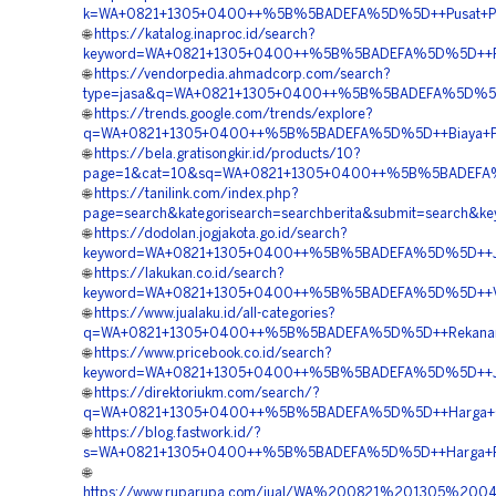
k=WA+0821+1305+0400++%5B%5BADEFA%5D%5D++Pusat+Peng
🌐
https://katalog.inaproc.id/search?
keyword=WA+0821+1305+0400++%5B%5BADEFA%5D%5D++Pembo
🌐
https://vendorpedia.ahmadcorp.com/search?
type=jasa&q=WA+0821+1305+0400++%5B%5BADEFA%5D%5D++
🌐
https://trends.google.com/trends/explore?
q=WA+0821+1305+0400++%5B%5BADEFA%5D%5D++Biaya+Peng
🌐
https://bela.gratisongkir.id/products/10?
page=1&cat=10&sq=WA+0821+1305+0400++%5B%5BADEFA%5D%
🌐
https://tanilink.com/index.php?
page=search&kategorisearch=searchberita&submit=search
🌐
https://dodolan.jogjakota.go.id/search?
keyword=WA+0821+1305+0400++%5B%5BADEFA%5D%5D++Jasa
🌐
https://lakukan.co.id/search?
keyword=WA+0821+1305+0400++%5B%5BADEFA%5D%5D++Vend
🌐
https://www.jualaku.id/all-categories?
q=WA+0821+1305+0400++%5B%5BADEFA%5D%5D++Rekanan+Gr
🌐
https://www.pricebook.co.id/search?
keyword=WA+0821+1305+0400++%5B%5BADEFA%5D%5D++Jasa
🌐
https://direktoriukm.com/search/?
q=WA+0821+1305+0400++%5B%5BADEFA%5D%5D++Harga+Gras
🌐
https://blog.fastwork.id/?
s=WA+0821+1305+0400++%5B%5BADEFA%5D%5D++Harga+Pasan
🌐
https://www.ruparupa.com/jual/WA%200821%201305%20