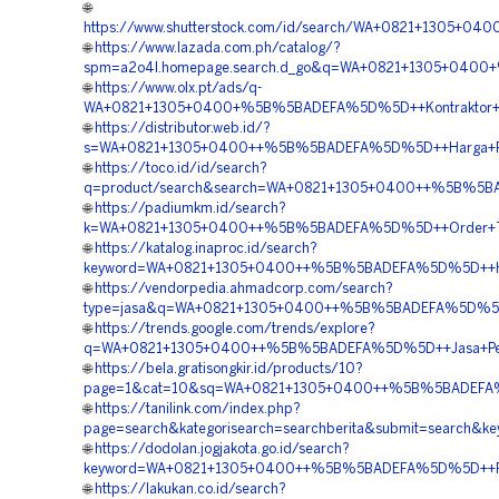
🌐
https://www.shutterstock.com/id/search/WA+0821+1305+
🌐
https://www.lazada.com.ph/catalog/?
spm=a2o4l.homepage.search.d_go&q=WA+0821+1305+0400+
🌐
https://www.olx.pt/ads/q-
WA+0821+1305+0400+%5B%5BADEFA%5D%5D++Kontraktor+Pem
🌐
https://distributor.web.id/?
s=WA+0821+1305+0400++%5B%5BADEFA%5D%5D++Harga+Pema
🌐
https://toco.id/id/search?
q=product/search&search=WA+0821+1305+0400++%5B%5BADE
🌐
https://padiumkm.id/search?
k=WA+0821+1305+0400++%5B%5BADEFA%5D%5D++Order+Turf
🌐
https://katalog.inaproc.id/search?
keyword=WA+0821+1305+0400++%5B%5BADEFA%5D%5D++Harga
🌐
https://vendorpedia.ahmadcorp.com/search?
type=jasa&q=WA+0821+1305+0400++%5B%5BADEFA%5D%5D++A
🌐
https://trends.google.com/trends/explore?
q=WA+0821+1305+0400++%5B%5BADEFA%5D%5D++Jasa+Pemas
🌐
https://bela.gratisongkir.id/products/10?
page=1&cat=10&sq=WA+0821+1305+0400++%5B%5BADEFA%5D
🌐
https://tanilink.com/index.php?
page=search&kategorisearch=searchberita&submit=searc
🌐
https://dodolan.jogjakota.go.id/search?
keyword=WA+0821+1305+0400++%5B%5BADEFA%5D%5D++Pesan
🌐
https://lakukan.co.id/search?