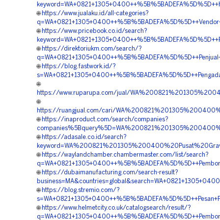
keyword=WA+0821+1305+0400++%5B%5BADEFA%5D%5D++Harga
🌐
https://www.jualaku.id/all-categories?
q=WA+0821+1305+0400++%5B%5BADEFA%5D%5D++Vendor+Pen
🌐
https://www.pricebook.co.id/search?
keyword=WA+0821+1305+0400++%5B%5BADEFA%5D%5D++Pusat+
🌐
https://direktoriukm.com/search/?
q=WA+0821+1305+0400++%5B%5BADEFA%5D%5D++Penjual+Pav
🌐
https://blog.fastwork.id/?
s=WA+0821+1305+0400++%5B%5BADEFA%5D%5D++Pengadaan+M
🌐
https://www.ruparupa.com/jual/WA%200821%201305%20
🌐
https://ruangjual.com/cari/WA%200821%201305%20040
🌐
https://inaproduct.com/search/companies?
companies%5Bquery%5D=WA%200821%201305%200400%2
🌐
https://adasale.co.id/search?
keyword=WA%200821%201305%200400%20Pusat%20Grav
🌐
https://waylandchamber.chambermaster.com/list/search?
q=WA+0821+1305+0400++%5B%5BADEFA%5D%5D++Pemborong+
🌐
https://dubaimanufacturing.com/search-result?
business=MA&countries=global&search=WA+0821+1305+040
🌐
https://blog.stremio.com/?
s=WA+0821+1305+0400++%5B%5BADEFA%5D%5D++Pesan+Pavi
🌐
https://www.helmetcity.co.uk/catalogsearch/result/?
q=WA+0821+1305+0400++%5B%5BADEFA%5D%5D++Pemborong+P