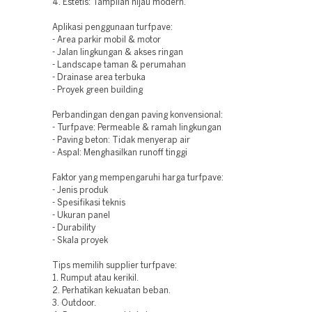
4. Estetis: Tampilan hijau modern.
Aplikasi penggunaan turfpave:
- Area parkir mobil & motor
- Jalan lingkungan & akses ringan
- Landscape taman & perumahan
- Drainase area terbuka
- Proyek green building
Perbandingan dengan paving konvensional:
- Turfpave: Permeable & ramah lingkungan
- Paving beton: Tidak menyerap air
- Aspal: Menghasilkan runoff tinggi
Faktor yang mempengaruhi harga turfpave:
- Jenis produk
- Spesifikasi teknis
- Ukuran panel
- Durability
- Skala proyek
Tips memilih supplier turfpave:
1. Rumput atau kerikil.
2. Perhatikan kekuatan beban.
3. Outdoor.