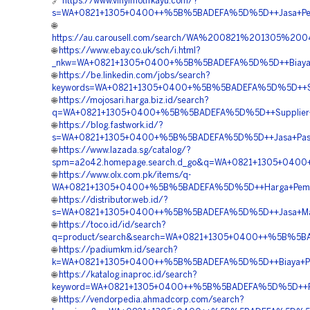
🔗
https://www.vinylmotifkayu.com/?
s=WA+0821+1305+0400++%5B%5BADEFA%5D%5D++Jasa+Pemasa
🌐
https://au.carousell.com/search/WA%200821%201305
🌐
https://www.ebay.co.uk/sch/i.html?
_nkw=WA+0821+1305+0400+%5B%5BADEFA%5D%5D++Biaya+Pem
🌐
https://be.linkedin.com/jobs/search?
keywords=WA+0821+1305+0400+%5B%5BADEFA%5D%5D++Suppl
🌐
https://mojosari.harga.biz.id/search?
q=WA+0821+1305+0400+%5B%5BADEFA%5D%5D++Supplier+Gr
🌐
https://blog.fastwork.id/?
s=WA+0821+1305+0400+%5B%5BADEFA%5D%5D++Jasa+Pasang
🌐
https://www.lazada.sg/catalog/?
spm=a2o42.homepage.search.d_go&q=WA+0821+1305+0400
🌐
https://www.olx.com.pk/items/q-
WA+0821+1305+0400+%5B%5BADEFA%5D%5D++Harga+Pemasa
🌐
https://distributor.web.id/?
s=WA+0821+1305+0400++%5B%5BADEFA%5D%5D++Jasa+Materi
🌐
https://toco.id/id/search?
q=product/search&search=WA+0821+1305+0400++%5B%5BAD
🌐
https://padiumkm.id/search?
k=WA+0821+1305+0400++%5B%5BADEFA%5D%5D++Biaya+Pasa
🌐
https://katalog.inaproc.id/search?
keyword=WA+0821+1305+0400++%5B%5BADEFA%5D%5D++Pesa
🌐
https://vendorpedia.ahmadcorp.com/search?