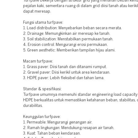
Turfpave bekerja dengan struktur grid yang menahan beban ken
pejalan kaki, sementara ruang di dalam grid diisi tanah atau keriki
dapat meresap.
Fungsi utama turfpave:
1. Load distribution: Menyebarkan beban secara merata.
2. Drainage: Memungkinkan air meresap ke tanah.
3. Soil stabilization: Menstabilkan permukaan tanah.
4. Erosion control: Mengurangi erosi permukaan.
5. Green aesthetic: Memberikan tampilan hijau alami.
Macam turfpave:
1. Grass paver: Diisi tanah dan ditanami rumput.
2. Gravel paver: Diisi kerikil untuk area kendaraan.
3. HDPE paver: Lebih fleksibel dan tahan lama.
Standar & spesifikasi:
Turfpave umumnya memenuhi standar engineering load capacity 
HDPE berkualitas untuk memastikan ketahanan beban, stabilitas,
durabilitas.
Keunggulan turfpave:
1. Permeable: Mengurangi genangan air.
2. Ramah lingkungan: Mendukung resapan air tanah.
3. Kuat: Tahan beban kendaraan.