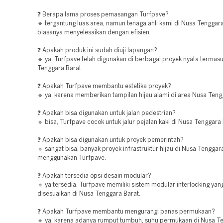
❓ Berapa lama proses pemasangan Turfpave?
🔹 tergantung luas area, namun tenaga ahli kami di Nusa Tenggar
biasanya menyelesaikan dengan efisien.
❓ Apakah produk ini sudah diuji lapangan?
🔹 ya, Turfpave telah digunakan di berbagai proyek nyata termas
Tenggara Barat.
❓ Apakah Turfpave membantu estetika proyek?
🔹 ya, karena memberikan tampilan hijau alami di area Nusa Teng
❓ Apakah bisa digunakan untuk jalan pedestrian?
🔹 bisa, Turfpave cocok untuk jalur pejalan kaki di Nusa Tenggara 
❓ Apakah bisa digunakan untuk proyek pemerintah?
🔹 sangat bisa, banyak proyek infrastruktur hijau di Nusa Tenggar
menggunakan Turfpave.
❓ Apakah tersedia opsi desain modular?
🔹 ya tersedia, Turfpave memiliki sistem modular interlocking ya
disesuaikan di Nusa Tenggara Barat.
❓ Apakah Turfpave membantu mengurangi panas permukaan?
🔹 ya, karena adanya rumput tumbuh, suhu permukaan di Nusa T