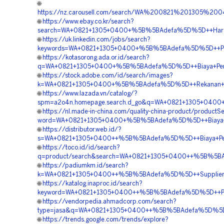
🌐
https://nz.carousell.com/search/WA%200821%201305
🌐
https://www.ebay.co.kr/search?
search=WA+0821+1305+0400+%5B%5BAdefa%5D%5D++Harga+
🌐
https://uk.linkedin.com/jobs/search?
keywords=WA+0821+1305+0400+%5B%5BAdefa%5D%5D++Pusat+P
🌐
https://kotasorong.ada.or.id/search?
q=WA+0821+1305+0400+%5B%5BAdefa%5D%5D++Biaya+Pemas
🌐
https://stock.adobe.com/id/search/images?
k=WA+0821+1305+0400+%5B%5BAdefa%5D%5D++Rekanan+EPS
🌐
https://www.lazada.vn/catalog/?
spm=a2o4n.homepage.search.d_go&q=WA+0821+1305+0400
🌐
https://nl.made-in-china.com/quality-china-product/productS
word=WA+0821+1305+0400+%5B%5BAdefa%5D%5D++Biaya+Pasa
🌐
https://distributor.web.id/?
s=WA+0821+1305+0400++%5B%5BAdefa%5D%5D++Biaya+Peng
🌐
https://toco.id/id/search?
q=product/search&search=WA+0821+1305+0400++%5B%5BAd
🌐
https://padiumkm.id/search?
k=WA+0821+1305+0400++%5B%5BAdefa%5D%5D++Supplier+Ge
🌐
https://katalog.inaproc.id/search?
keyword=WA+0821+1305+0400++%5B%5BAdefa%5D%5D++Pusat+
🌐
https://vendorpedia.ahmadcorp.com/search?
type=jasa&q=WA+0821+1305+0400++%5B%5BAdefa%5D%5D++
🌐
https://trends.google.com/trends/explore?