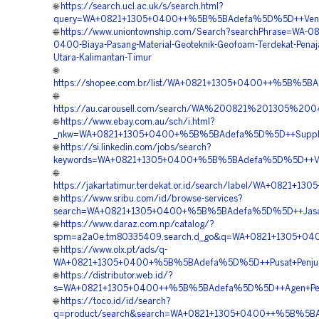
🌐
https://search.ucl.ac.uk/s/search.html?
query=WA+0821+1305+0400++%5B%5BAdefa%5D%5D++Vendor
🌐
https://www.uniontownship.com/Search?searchPhrase=WA-08
0400-Biaya-Pasang-Material-Geoteknik-Geofoam-Terdekat-Penaj
Utara-Kalimantan-Timur
🌐
https://shopee.com.br/list/WA+0821+1305+0400++%5B%5B
🌐
https://au.carousell.com/search/WA%200821%201305%
🌐
https://www.ebay.com.au/sch/i.html?
_nkw=WA+0821+1305+0400+%5B%5BAdefa%5D%5D++Supplier
🌐
https://si.linkedin.com/jobs/search?
keywords=WA+0821+1305+0400+%5B%5BAdefa%5D%5D++Vend
🌐
https://jakartatimur.terdekat.or.id/search/label/WA+0
🌐
https://www.sribu.com/id/browse-services?
search=WA+0821+1305+0400+%5B%5BAdefa%5D%5D++Jasa+P
🌐
https://www.daraz.com.np/catalog/?
spm=a2a0e.tm80335409.search.d_go&q=WA+0821+1305+040
🌐
https://www.olx.pt/ads/q-
WA+0821+1305+0400+%5B%5BAdefa%5D%5D++Pusat+Penjuala
🌐
https://distributor.web.id/?
s=WA+0821+1305+0400++%5B%5BAdefa%5D%5D++Agen+Penju
🌐
https://toco.id/id/search?
q=product/search&search=WA+0821+1305+0400++%5B%5BAd