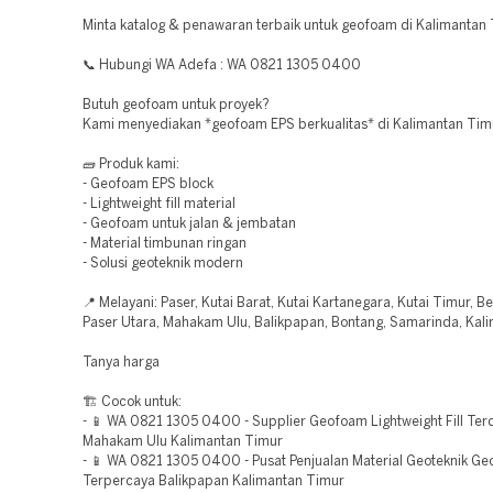
Minta katalog & penawaran terbaik untuk geofoam di Kalimantan 
📞 Hubungi WA Adefa : WA 0821 1305 0400
Butuh geofoam untuk proyek?
Kami menyediakan *geofoam EPS berkualitas* di Kalimantan Tim
🧱 Produk kami:
- Geofoam EPS block
- Lightweight fill material
- Geofoam untuk jalan & jembatan
- Material timbunan ringan
- Solusi geoteknik modern
📍 Melayani: Paser, Kutai Barat, Kutai Kartanegara, Kutai Timur, B
Paser Utara, Mahakam Ulu, Balikpapan, Bontang, Samarinda, Kal
Tanya harga
🏗️ Cocok untuk:
- 📱 WA 0821 1305 0400 - Supplier Geofoam Lightweight Fill Ter
Mahakam Ulu Kalimantan Timur
- 📱 WA 0821 1305 0400 - Pusat Penjualan Material Geoteknik G
Terpercaya Balikpapan Kalimantan Timur