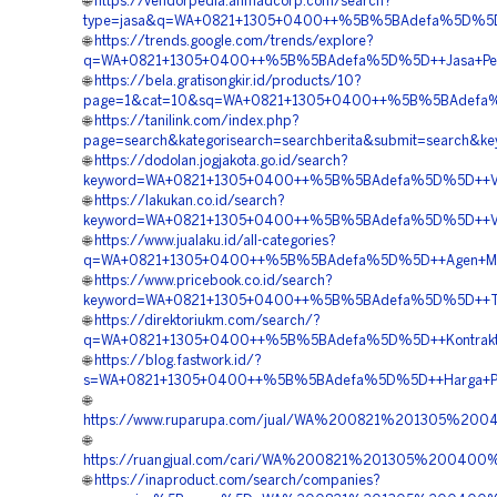
🌐
https://vendorpedia.ahmadcorp.com/search?
type=jasa&q=WA+0821+1305+0400++%5B%5BAdefa%5D%5D++Pu
🌐
https://trends.google.com/trends/explore?
q=WA+0821+1305+0400++%5B%5BAdefa%5D%5D++Jasa+Pengada
🌐
https://bela.gratisongkir.id/products/10?
page=1&cat=10&sq=WA+0821+1305+0400++%5B%5BAdefa%5D
🌐
https://tanilink.com/index.php?
page=search&kategorisearch=searchberita&submit=searc
🌐
https://dodolan.jogjakota.go.id/search?
keyword=WA+0821+1305+0400++%5B%5BAdefa%5D%5D++Ven
🌐
https://lakukan.co.id/search?
keyword=WA+0821+1305+0400++%5B%5BAdefa%5D%5D++Vend
🌐
https://www.jualaku.id/all-categories?
q=WA+0821+1305+0400++%5B%5BAdefa%5D%5D++Agen+Materi
🌐
https://www.pricebook.co.id/search?
keyword=WA+0821+1305+0400++%5B%5BAdefa%5D%5D++Tempat
🌐
https://direktoriukm.com/search/?
q=WA+0821+1305+0400++%5B%5BAdefa%5D%5D++Kontraktor+P
🌐
https://blog.fastwork.id/?
s=WA+0821+1305+0400++%5B%5BAdefa%5D%5D++Harga+Pemasa
🌐
https://www.ruparupa.com/jual/WA%200821%201305%2
🌐
https://ruangjual.com/cari/WA%200821%201305%20040
🌐
https://inaproduct.com/search/companies?