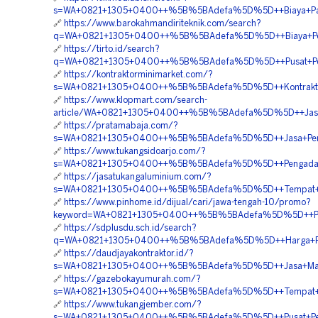
s=WA+0821+1305+0400++%5B%5BAdefa%5D%5D++Biaya+Pasan
🔗
https://www.barokahmandiriteknik.com/search?
q=WA+0821+1305+0400++%5B%5BAdefa%5D%5D++Biaya+Pema
🔗
https://tirto.id/search?
q=WA+0821+1305+0400++%5B%5BAdefa%5D%5D++Pusat+Penju
🔗
https://kontraktorminimarket.com/?
s=WA+0821+1305+0400++%5B%5BAdefa%5D%5D++Kontraktor+P
🔗
https://www.klopmart.com/search-
article/WA+0821+1305+0400++%5B%5BAdefa%5D%5D++Jasa+
🔗
https://pratamabaja.com/?
s=WA+0821+1305+0400++%5B%5BAdefa%5D%5D++Jasa+Pengada
🔗
https://www.tukangsidoarjo.com/?
s=WA+0821+1305+0400++%5B%5BAdefa%5D%5D++Pengadaan+Ma
🔗
https://jasatukangaluminium.com/?
s=WA+0821+1305+0400++%5B%5BAdefa%5D%5D++Tempat+Jua
🔗
https://www.pinhome.id/dijual/cari/jawa-tengah-10/promo?
keyword=WA+0821+1305+0400++%5B%5BAdefa%5D%5D++Pembor
🔗
https://sdplusdu.sch.id/search?
q=WA+0821+1305+0400++%5B%5BAdefa%5D%5D++Harga+Peng
🔗
https://daudjayakontraktor.id/?
s=WA+0821+1305+0400++%5B%5BAdefa%5D%5D++Jasa+Materi
🔗
https://gazebokayumurah.com/?
s=WA+0821+1305+0400++%5B%5BAdefa%5D%5D++Tempat+Jual+
🔗
https://www.tukangjember.com/?
s=WA+0821+1305+0400++%5B%5BAdefa%5D%5D++Pusat+Penju