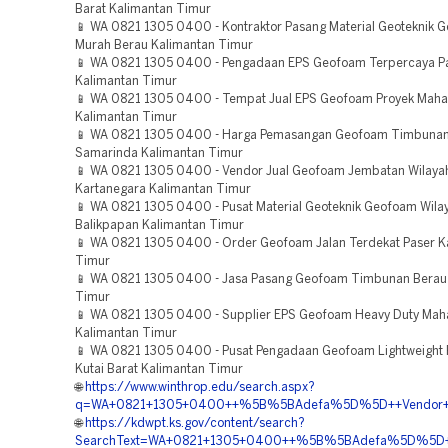
Barat Kalimantan Timur
📱 WA 0821 1305 0400 - Kontraktor Pasang Material Geoteknik 
Murah Berau Kalimantan Timur
📱 WA 0821 1305 0400 - Pengadaan EPS Geofoam Terpercaya P
Kalimantan Timur
📱 WA 0821 1305 0400 - Tempat Jual EPS Geofoam Proyek Mah
Kalimantan Timur
📱 WA 0821 1305 0400 - Harga Pemasangan Geofoam Timbuna
Samarinda Kalimantan Timur
📱 WA 0821 1305 0400 - Vendor Jual Geofoam Jembatan Wilayah
Kartanegara Kalimantan Timur
📱 WA 0821 1305 0400 - Pusat Material Geoteknik Geofoam Wila
Balikpapan Kalimantan Timur
📱 WA 0821 1305 0400 - Order Geofoam Jalan Terdekat Paser K
Timur
📱 WA 0821 1305 0400 - Jasa Pasang Geofoam Timbunan Berau
Timur
📱 WA 0821 1305 0400 - Supplier EPS Geofoam Heavy Duty Mah
Kalimantan Timur
📱 WA 0821 1305 0400 - Pusat Pengadaan Geofoam Lightweight F
Kutai Barat Kalimantan Timur
🌐
https://www.winthrop.edu/search.aspx?
q=WA+0821+1305+0400++%5B%5BAdefa%5D%5D++Vendor+Jua
🌐
https://kdwpt.ks.gov/content/search?
SearchText=WA+0821+1305+0400++%5B%5BAdefa%5D%5D++Kon