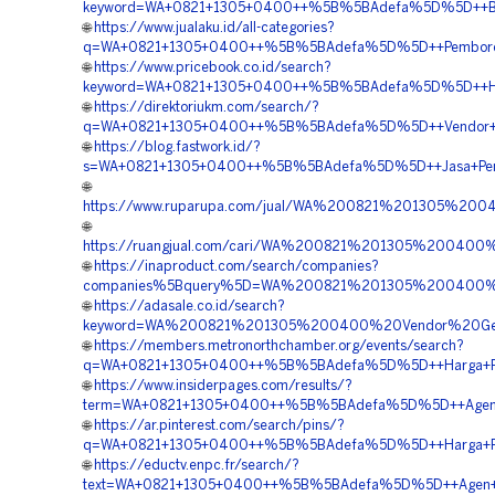
keyword=WA+0821+1305+0400++%5B%5BAdefa%5D%5D++Biaya+
🌐
https://www.jualaku.id/all-categories?
q=WA+0821+1305+0400++%5B%5BAdefa%5D%5D++Pemborong+
🌐
https://www.pricebook.co.id/search?
keyword=WA+0821+1305+0400++%5B%5BAdefa%5D%5D++Harga
🌐
https://direktoriukm.com/search/?
q=WA+0821+1305+0400++%5B%5BAdefa%5D%5D++Vendor+Mater
🌐
https://blog.fastwork.id/?
s=WA+0821+1305+0400++%5B%5BAdefa%5D%5D++Jasa+Pengad
🌐
https://www.ruparupa.com/jual/WA%200821%201305%2
🌐
https://ruangjual.com/cari/WA%200821%201305%20040
🌐
https://inaproduct.com/search/companies?
companies%5Bquery%5D=WA%200821%201305%200400%2
🌐
https://adasale.co.id/search?
keyword=WA%200821%201305%200400%20Vendor%20Geof
🌐
https://members.metronorthchamber.org/events/search?
q=WA+0821+1305+0400++%5B%5BAdefa%5D%5D++Harga+Pasan
🌐
https://www.insiderpages.com/results/?
term=WA+0821+1305+0400++%5B%5BAdefa%5D%5D++Agen+Ge
🌐
https://ar.pinterest.com/search/pins/?
q=WA+0821+1305+0400++%5B%5BAdefa%5D%5D++Harga+Pema
🌐
https://eductv.enpc.fr/search/?
text=WA+0821+1305+0400++%5B%5BAdefa%5D%5D++Agen+Mate