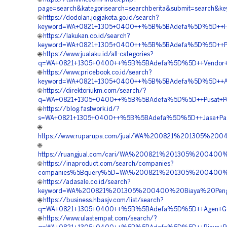
page=search&kategorisearch=searchberita&submit=searc
🌐
https://dodolan.jogjakota.go.id/search?
keyword=WA+0821+1305+0400++%5B%5BAdefa%5D%5D++Harga+
🌐
https://lakukan.co.id/search?
keyword=WA+0821+1305+0400++%5B%5BAdefa%5D%5D++Pusat+
🌐
https://www.jualaku.id/all-categories?
q=WA+0821+1305+0400++%5B%5BAdefa%5D%5D++Vendor+Jual
🌐
https://www.pricebook.co.id/search?
keyword=WA+0821+1305+0400++%5B%5BAdefa%5D%5D++Agen+P
🌐
https://direktoriukm.com/search/?
q=WA+0821+1305+0400++%5B%5BAdefa%5D%5D++Pusat+Penju
🌐
https://blog.fastwork.id/?
s=WA+0821+1305+0400++%5B%5BAdefa%5D%5D++Jasa+Pasang+
🌐
https://www.ruparupa.com/jual/WA%200821%201305%2
🌐
https://ruangjual.com/cari/WA%200821%201305%200400
🌐
https://inaproduct.com/search/companies?
companies%5Bquery%5D=WA%200821%201305%200400%2
🌐
https://adasale.co.id/search?
keyword=WA%200821%201305%200400%20Biaya%20Peng
🌐
https://business.hbasjv.com/list/search?
q=WA+0821+1305+0400++%5B%5BAdefa%5D%5D++Agen+Geofo
🌐
https://www.ulastempat.com/search/?