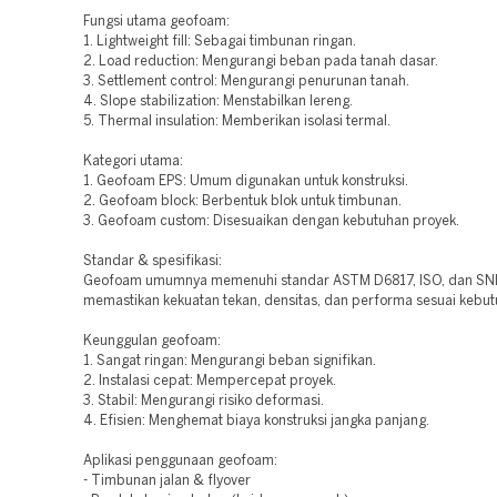
Fungsi utama geofoam:
1. Lightweight fill: Sebagai timbunan ringan.
2. Load reduction: Mengurangi beban pada tanah dasar.
3. Settlement control: Mengurangi penurunan tanah.
4. Slope stabilization: Menstabilkan lereng.
5. Thermal insulation: Memberikan isolasi termal.
Kategori utama:
1. Geofoam EPS: Umum digunakan untuk konstruksi.
2. Geofoam block: Berbentuk blok untuk timbunan.
3. Geofoam custom: Disesuaikan dengan kebutuhan proyek.
Standar & spesifikasi:
Geofoam umumnya memenuhi standar ASTM D6817, ISO, dan SNI
memastikan kekuatan tekan, densitas, dan performa sesuai kebut
Keunggulan geofoam:
1. Sangat ringan: Mengurangi beban signifikan.
2. Instalasi cepat: Mempercepat proyek.
3. Stabil: Mengurangi risiko deformasi.
4. Efisien: Menghemat biaya konstruksi jangka panjang.
Aplikasi penggunaan geofoam:
- Timbunan jalan & flyover