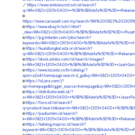
🔗
https://www.smkisnucml.sch.id/search?
q=WA+0821+1305+0400++%5B%5BAdefa%5D%5D++Rekanan+Mat
🌐
https://www.carousell.com.my/search/WA%200821%201
🌐
https://www.ebay.fr/sch/i.html?
_nkw=WA+0821+1305+0400+%5B%5BAdefa%5D%5D++Pusat+Penju
🌐
https://pg.linkedin.com/jobs/search?
keywords=WA+0821+1305+0400+%5B%5BAdefa%5D%5D++Harga
🌐
https://kualatungkal.ada.or.id/search?
q=WA+0821+1305+0400+%5B%5BAdefa%5D%5D++Rekanan+EPS
🌐
https://stock.adobe.com/id/search/images?
k=WA+0821+1305+0400+%5B%5BAdefa%5D%5D++Jual+Geofoa
🌐
https://www.lazada.co.th/catalog/?
spm=a2o4l.homepage.search.d_go&q=WA+0821+1305+0400+
🌐
https://id.jora.com/j?
sp=homepage&trigger_source=homepage&q=WA+0821+1305+0
🌐
https://distributor.web.id/?
s=WA+0821+1305+0400++%5B%5BAdefa%5D%5D++Jasa+Pasan
🌐
https://toco.id/id/search?
q=product/search&search=WA+0821+1305+0400++%5B%5BAde
🌐
https://padiumkm.id/search?
k=WA+0821+1305+0400++%5B%5BAdefa%5D%5D++Rekanan+Mat
🌐
https://katalog.inaproc.id/search?
keyword=WA+0821+1305+0400++%5B%5BAdefa%5D%5D++Penj