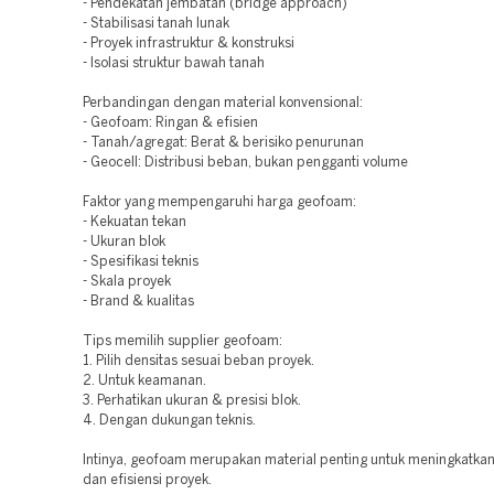
- Pendekatan jembatan (bridge approach)
- Stabilisasi tanah lunak
- Proyek infrastruktur & konstruksi
- Isolasi struktur bawah tanah
Perbandingan dengan material konvensional:
- Geofoam: Ringan & efisien
- Tanah/agregat: Berat & berisiko penurunan
- Geocell: Distribusi beban, bukan pengganti volume
Faktor yang mempengaruhi harga geofoam:
- Kekuatan tekan
- Ukuran blok
- Spesifikasi teknis
- Skala proyek
- Brand & kualitas
Tips memilih supplier geofoam:
1. Pilih densitas sesuai beban proyek.
2. Untuk keamanan.
3. Perhatikan ukuran & presisi blok.
4. Dengan dukungan teknis.
Intinya, geofoam merupakan material penting untuk meningkatkan 
dan efisiensi proyek.