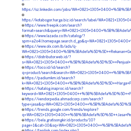
🌐
https://sz.linkedin.com/jobs/WA+0821+1305+0400+%5B%5B
🌐
https://kotabogor.harga.biz.id/search/label/WA+0821+130
🌐
https://www.freepik.com/search?
format=search&query=WA+0821+1305+0400+%5B%5BAdefa%5
🌐
https://www.lazada.co.th/catalog/?
spm=a2o4l.homepage.search.d_go&q=WA+0821+1305+0400+
🌐
https://www.olx.com.lb/ads/q-
WA+0821+1305+0400+%5B%5BAdefa%5D%5D++Rekanan+Geofo
🌐
https://distributor.web.id/?
s=WA+0821+1305+0400++%5B%5BAdefa%5D%5D++Penjual+Geo
🌐
https://toco.id/id/search?
q=product/search&search=WA+0821+1305+0400++%5B%5BAd
🌐
https://padiumkm.id/search?
k=WA+0821+1305+0400++%5B%5BAdefa%5D%5D++Harga+Penga
🌐
https://katalog.inaproc.id/search?
keyword=WA+0821+1305+0400++%5B%5BAdefa%5D%5D++Penj
🌐
https://vendorpedia.ahmadcorp.com/search?
type=jasa&q=WA+0821+1305+0400++%5B%5BAdefa%5D%5D++B
🌐
https://trends.google.com/trends/explore?
q=WA+0821+1305+0400++%5B%5BAdefa%5D%5D++Jasa+Pemas
🌐
https://bela.gratisongkir.id/products/10?
page=1&cat=10&sq=WA+0821+1305+0400++%5B%5BAdefa%5D%
🌐
https://tanilink.com/index.php?