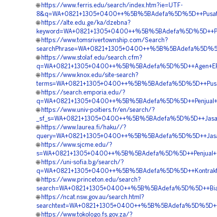
🌐
https://www.ferris.edu/search/index.htm?ie=UTF-
8&q=WA+0821+1305+0400++%5B%5BAdefa%5D%5D++Pusat+Peng
🌐
https://alte.edu.ge/ka/dzebna?
keyword=WA+0821+1305+0400++%5B%5BAdefa%5D%5D++Pusat
🌐
https://www.tomsrivertownship.com/Search?
searchPhrase=WA+0821+1305+0400++%5B%5BAdefa%5D%5D+
🌐
https://www.stolaf.edu/search.cfm?
q=WA+0821+1305+0400++%5B%5BAdefa%5D%5D++Agen+EPS+G
🌐
https://www.knox.edu/site-search?
terms=WA+0821+1305+0400++%5B%5BAdefa%5D%5D++Pusat+P
🌐
https://search.emporia.edu/?
q=WA+0821+1305+0400++%5B%5BAdefa%5D%5D++Penjual+Geo
🌐
https://www.univ-poitiers.fr/en/search/?
_sf_s=WA+0821+1305+0400++%5B%5BAdefa%5D%5D++Jasa+E
🌐
https://www.laurea.fi/haku//?
query=WA+0821+1305+0400++%5B%5BAdefa%5D%5D++Jasa+Pe
🌐
https://www.sjcme.edu/?
s=WA+0821+1305+0400++%5B%5BAdefa%5D%5D++Penjual+Geofo
🌐
https://uni-sofia.bg/search/?
q=WA+0821+1305+0400++%5B%5BAdefa%5D%5D++Kontraktor+
🌐
https://www.princeton.edu/search?
search=WA+0821+1305+0400++%5B%5BAdefa%5D%5D++Biaya
🌐
https://ncat.nsw.gov.au/search.html?
searchtext=WA+0821+1305+0400++%5B%5BAdefa%5D%5D++Pe
🌐
https://www.tokologo.fs.gov.za/?