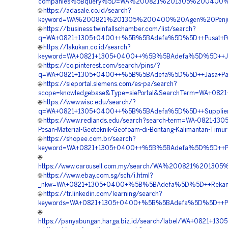
companies%5Bquery%5D=WA%200821%201305%200400%20
🌐
https://adasale.co.id/search?
keyword=WA%200821%201305%200400%20Agen%20Penjual
🌐
https://business.twinfallschamber.com/list/search?
q=WA+0821+1305+0400++%5B%5BAdefa%5D%5D++Pusat+Penj
🌐
https://lakukan.co.id/search?
keyword=WA+0821+1305+0400++%5B%5BAdefa%5D%5D++Jasa+
🌐
https://co.pinterest.com/search/pins/?
q=WA+0821+1305+0400++%5B%5BAdefa%5D%5D++Jasa+Pasang
🌐
https://sieportal.siemens.com/es-pa/search?
scope=knowledgebase&Type=siePortal&SearchTerm=WA+082
🌐
https://www.wisc.edu/search/?
q=WA+0821+1305+0400++%5B%5BAdefa%5D%5D++Supplier+G
🌐
https://www.redlands.edu/search?search-term=WA-0821-130
Pesan-Material-Geoteknik-Geofoam-di-Bontang-Kalimantan-Timur
🌐
https://shopee.com.br/search?
keyword=WA+0821+1305+0400++%5B%5BAdefa%5D%5D++Pemb
🌐
https://www.carousell.com.my/search/WA%200821%201
🌐
https://www.ebay.com.sg/sch/i.html?
_nkw=WA+0821+1305+0400+%5B%5BAdefa%5D%5D++Rekanan+E
🌐
https://tr.linkedin.com/learning/search?
keywords=WA+0821+1305+0400+%5B%5BAdefa%5D%5D++Pusat
🌐
https://panyabungan.harga.biz.id/search/label/WA+0821