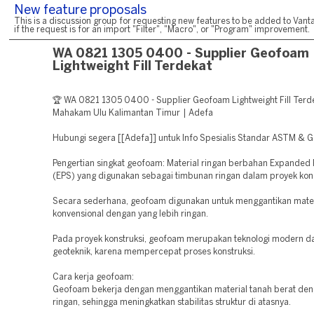
New feature proposals
This is a discussion group for requesting new features to be added to Vanta
if the request is for an import "Filter", "Macro", or "Program" improvement.
WA 0821 1305 0400 - Supplier Geofoam
Lightweight Fill Terdekat
🏆 WA 0821 1305 0400 - Supplier Geofoam Lightweight Fill Terd
Mahakam Ulu Kalimantan Timur | Adefa
Hubungi segera [[Adefa]] untuk Info Spesialis Standar ASTM & G
Pengertian singkat geofoam: Material ringan berbahan Expanded 
(EPS) yang digunakan sebagai timbunan ringan dalam proyek kons
Secara sederhana, geofoam digunakan untuk menggantikan mate
konvensional dengan yang lebih ringan.
Pada proyek konstruksi, geofoam merupakan teknologi modern d
geoteknik, karena mempercepat proses konstruksi.
Cara kerja geofoam:
Geofoam bekerja dengan menggantikan material tanah berat den
ringan, sehingga meningkatkan stabilitas struktur di atasnya.