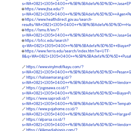
s=WA+0821+1305+0400++%5B%5BAdefa%5D%5D++Jasa+EPS+G
🌐
https://www.jtsa.edu/?
s=WA+0821+1305+0400++%5B%5BAdefa%5D%5D++Agen+Penjua
🌐
https://www.healthdirect.gov.au/search-
results/WA+0821+1305+0400++%5B%5BAdefa%5D%5D++Harga+
🌐
https://lsmu.lt/en/?
s=WA+0821+1305+0400++%5B%5BAdefa%5D%5D++Jasa+Geofo
🌐
https://bfcc.edu/search?
q=WA+0821+1305+0400++%5B%5BAdefa%5D%5D++Biaya+Pasa
🌐
https://www.ferris.edu/search/index.htm?ie=UTF-
8&q=WA+0821+1305+0400++%5B%5BAdefa%5D%5D++Pusat+Mat
🔗
https://www.vinylmotifkayu.com/?
s=WA+0821+1305+0400++%5B%5BAdefa%5D%5D++Pesan+Geofoa
🔗
https://halosemarang.id/?
s=WA+0821+1305+0400++%5B%5BAdefa%5D%5D++Vendor+Pen
🔗
https://jogosawa.co.id/?
s=WA+0821+1305+0400++%5B%5BAdefa%5D%5D++Biaya+Pasan
🔗
https://www.saprodi.id/?
s=WA+0821+1305+0400++%5B%5BAdefa%5D%5D++Tempat+Jual+
🔗
https://www.pojahome.co.id/?
s=WA+0821+1305+0400++%5B%5BAdefa%5D%5D++Harga+Pengad
🔗
https://alparsa.co.id/?
s=WA+0821+1305+0400++%5B%5BAdefa%5D%5D++Vendor+Jual
🔗
https://klikmediabisnis.com/?