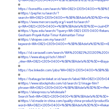
q=WA+0821+1305+0400++%5B%5BAdefa%5D%5D++Biaya+Peng
🌐
https://boredflix.com/search/WA+0821+1305+0400++%5B%
🌐
https://pepfer.ru/search/?
search=WA+0821+1305+0400++%5B%5BAdefa%5D%5D++Harga+
🌐
https://www.mercercounty.org/i-want-to/search?
q=WA+0821+1305+0400++%5B%5BAdefa%5D%5D++Jual+EPS+G
🌐
https://kysu.edu/search/?query=WA-0821-1305-0400-Rekan
Geofoam-Proyek-Kutai-Timur-Kalimantan-Timur
🌐
https://shopee.com.my/search?
keyword=WA+0821+1305+0400++%5B%5BAdefa%5D%5D++Biaya+
🌐
https://id.carousell.com/search/WA%200821%201305%
🌐
https://www.ebay.pl/sch/i.html?
_nkw=WA+0821+1305+0400+%5B%5BAdefa%5D%5D++Biaya+Pe
🌐
https://be.linkedin.com/jobs/WA+0821+1305+0400+%5B%5B
🌐
https://batauga.terdekat.or.id/search/label/WA+0821+13
🌐
https://www.istockphoto.com/id/search/2/image-film?
phrase=WA+0821+1305+0400+%5B%5BAdefa%5D%5D++Pembor
🌐
https://aliexpress.ru/wholesale?
SearchText=WA+0821+1305+0400+%5B%5BAdefa%5D%5D++Ven
🌐
https://id.made-in-china.com/quality-china-product/productS
word=WA+0821+1305+0400+%5B%5BAdefa%5D%5D++Rekanan+