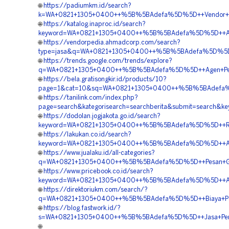
🌐
https://padiumkm.id/search?
k=WA+0821+1305+0400++%5B%5BAdefa%5D%5D++Vendor+Ge
🌐
https://katalog.inaproc.id/search?
keyword=WA+0821+1305+0400++%5B%5BAdefa%5D%5D++Agen+P
🌐
https://vendorpedia.ahmadcorp.com/search?
type=jasa&q=WA+0821+1305+0400++%5B%5BAdefa%5D%5D++
🌐
https://trends.google.com/trends/explore?
q=WA+0821+1305+0400++%5B%5BAdefa%5D%5D++Agen+Penjua
🌐
https://bela.gratisongkir.id/products/10?
page=1&cat=10&sq=WA+0821+1305+0400++%5B%5BAdefa%5
🌐
https://tanilink.com/index.php?
page=search&kategorisearch=searchberita&submit=searc
🌐
https://dodolan.jogjakota.go.id/search?
keyword=WA+0821+1305+0400++%5B%5BAdefa%5D%5D++Reka
🌐
https://lakukan.co.id/search?
keyword=WA+0821+1305+0400++%5B%5BAdefa%5D%5D++Agen+
🌐
https://www.jualaku.id/all-categories?
q=WA+0821+1305+0400++%5B%5BAdefa%5D%5D++Pesan+Geof
🌐
https://www.pricebook.co.id/search?
keyword=WA+0821+1305+0400++%5B%5BAdefa%5D%5D++Age
🌐
https://direktoriukm.com/search/?
q=WA+0821+1305+0400++%5B%5BAdefa%5D%5D++Biaya+Pas
🌐
https://blog.fastwork.id/?
s=WA+0821+1305+0400++%5B%5BAdefa%5D%5D++Jasa+Pemasa
🌐