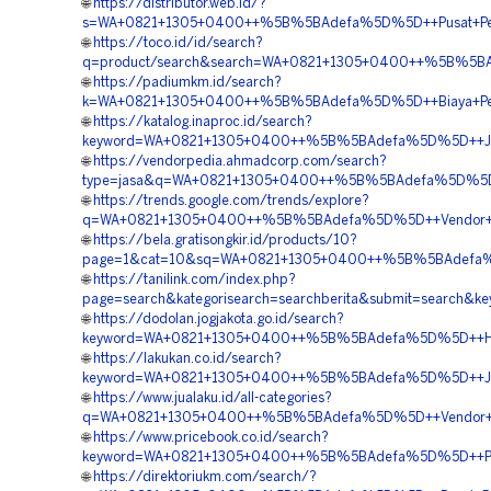
🌐
https://distributor.web.id/?
s=WA+0821+1305+0400++%5B%5BAdefa%5D%5D++Pusat+Penjua
🌐
https://toco.id/id/search?
q=product/search&search=WA+0821+1305+0400++%5B%5BAd
🌐
https://padiumkm.id/search?
k=WA+0821+1305+0400++%5B%5BAdefa%5D%5D++Biaya+Penga
🌐
https://katalog.inaproc.id/search?
keyword=WA+0821+1305+0400++%5B%5BAdefa%5D%5D++Jasa+
🌐
https://vendorpedia.ahmadcorp.com/search?
type=jasa&q=WA+0821+1305+0400++%5B%5BAdefa%5D%5D++K
🌐
https://trends.google.com/trends/explore?
q=WA+0821+1305+0400++%5B%5BAdefa%5D%5D++Vendor+EPS+
🌐
https://bela.gratisongkir.id/products/10?
page=1&cat=10&sq=WA+0821+1305+0400++%5B%5BAdefa%5D%
🌐
https://tanilink.com/index.php?
page=search&kategorisearch=searchberita&submit=searc
🌐
https://dodolan.jogjakota.go.id/search?
keyword=WA+0821+1305+0400++%5B%5BAdefa%5D%5D++Harg
🌐
https://lakukan.co.id/search?
keyword=WA+0821+1305+0400++%5B%5BAdefa%5D%5D++Jasa+
🌐
https://www.jualaku.id/all-categories?
q=WA+0821+1305+0400++%5B%5BAdefa%5D%5D++Vendor+Penga
🌐
https://www.pricebook.co.id/search?
keyword=WA+0821+1305+0400++%5B%5BAdefa%5D%5D++Pem
🌐
https://direktoriukm.com/search/?