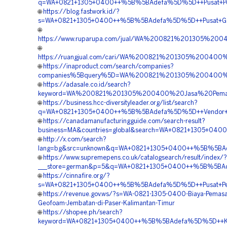
q=WA+0821+1305+0400++%5B%5BAdefa%5D%5D++Pusat+Pengad
🌐
https://blog.fastwork.id/?
s=WA+0821+1305+0400++%5B%5BAdefa%5D%5D++Pusat+Geof
🌐
https://www.ruparupa.com/jual/WA%200821%201305%20
🌐
https://ruangjual.com/cari/WA%200821%201305%20040
🌐
https://inaproduct.com/search/companies?
companies%5Bquery%5D=WA%200821%201305%200400%20
🌐
https://adasale.co.id/search?
keyword=WA%200821%201305%200400%20Jasa%20Pemas
🌐
https://business.hcc-diversityleader.org/list/search?
q=WA+0821+1305+0400++%5B%5BAdefa%5D%5D++Vendor+Jua
🌐
https://canadamanufacturingguide.com/search-result?
business=MA&countries=global&search=WA+0821+1305+04
🌐
http://x.com/search?
lang=bg&src=unknown&q=WA+0821+1305+0400++%5B%5BAdef
🌐
https://www.supremepens.co.uk/catalogsearch/result/index/?
___store=german&p=5&q=WA+0821+1305+0400++%5B%5BAdef
🌐
https://cinnafire.org/?
s=WA+0821+1305+0400++%5B%5BAdefa%5D%5D++Pusat+Penju
🌐
https://revenue.gov.ws/?s=WA-0821-1305-0400-Biaya-Pemas
Geofoam-Jembatan-di-Paser-Kalimantan-Timur
🌐
https://shopee.ph/search?
keyword=WA+0821+1305+0400++%5B%5BAdefa%5D%5D++Kontra