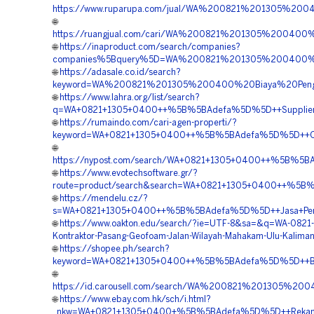
https://www.ruparupa.com/jual/WA%200821%201305%20
🌐
https://ruangjual.com/cari/WA%200821%201305%2004
🌐
https://inaproduct.com/search/companies?
companies%5Bquery%5D=WA%200821%201305%200400%20
🌐
https://adasale.co.id/search?
keyword=WA%200821%201305%200400%20Biaya%20Penga
🌐
https://www.lahra.org/list/search?
q=WA+0821+1305+0400++%5B%5BAdefa%5D%5D++Supplier+
🌐
https://rumaindo.com/cari-agen-properti/?
keyword=WA+0821+1305+0400++%5B%5BAdefa%5D%5D++Orde
🌐
https://nypost.com/search/WA+0821+1305+0400++%5B%5BA
🌐
https://www.evotechsoftware.gr/?
route=product/search&search=WA+0821+1305+0400++%5B%
🌐
https://mendelu.cz/?
s=WA+0821+1305+0400++%5B%5BAdefa%5D%5D++Jasa+Pemas
🌐
https://www.oakton.edu/search/?ie=UTF-8&sa=&q=WA-0821
Kontraktor-Pasang-Geofoam-Jalan-Wilayah-Mahakam-Ulu-Kalima
🌐
https://shopee.ph/search?
keyword=WA+0821+1305+0400++%5B%5BAdefa%5D%5D++Biay
🌐
https://id.carousell.com/search/WA%200821%201305
🌐
https://www.ebay.com.hk/sch/i.html?
_nkw=WA+0821+1305+0400+%5B%5BAdefa%5D%5D++Rekanan+