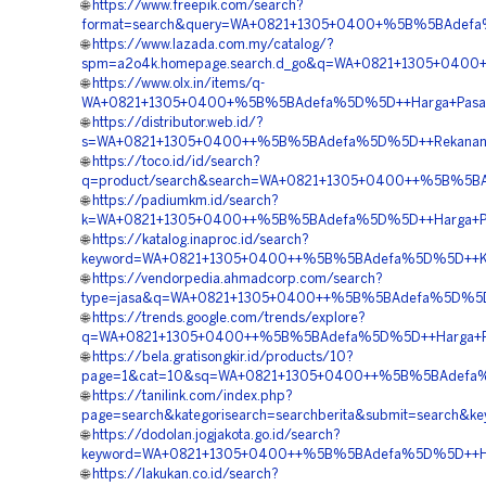
🌐
https://www.freepik.com/search?
format=search&query=WA+0821+1305+0400+%5B%5BAdefa%5
🌐
https://www.lazada.com.my/catalog/?
spm=a2o4k.homepage.search.d_go&q=WA+0821+1305+0400+
🌐
https://www.olx.in/items/q-
WA+0821+1305+0400+%5B%5BAdefa%5D%5D++Harga+Pasang+
🌐
https://distributor.web.id/?
s=WA+0821+1305+0400++%5B%5BAdefa%5D%5D++Rekanan+Geo
🌐
https://toco.id/id/search?
q=product/search&search=WA+0821+1305+0400++%5B%5BAd
🌐
https://padiumkm.id/search?
k=WA+0821+1305+0400++%5B%5BAdefa%5D%5D++Harga+Pemasa
🌐
https://katalog.inaproc.id/search?
keyword=WA+0821+1305+0400++%5B%5BAdefa%5D%5D++Kontr
🌐
https://vendorpedia.ahmadcorp.com/search?
type=jasa&q=WA+0821+1305+0400++%5B%5BAdefa%5D%5D++P
🌐
https://trends.google.com/trends/explore?
q=WA+0821+1305+0400++%5B%5BAdefa%5D%5D++Harga+Pengad
🌐
https://bela.gratisongkir.id/products/10?
page=1&cat=10&sq=WA+0821+1305+0400++%5B%5BAdefa%5D
🌐
https://tanilink.com/index.php?
page=search&kategorisearch=searchberita&submit=search
🌐
https://dodolan.jogjakota.go.id/search?
keyword=WA+0821+1305+0400++%5B%5BAdefa%5D%5D++Harga
🌐
https://lakukan.co.id/search?