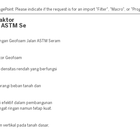
ePoint. Please indicate if the request is for an import "Filter", "Macro", or "P
aktor
 ASTM Se
angan Geofoam Jalan ASTM Seram
utor Geofoam
 densitas rendah yang berfungsi
rangi beban tanah dan
i efektif dalam pembangunan
ngat ringan namun tetap kuat.
vertikal pada tanah dasar,
.