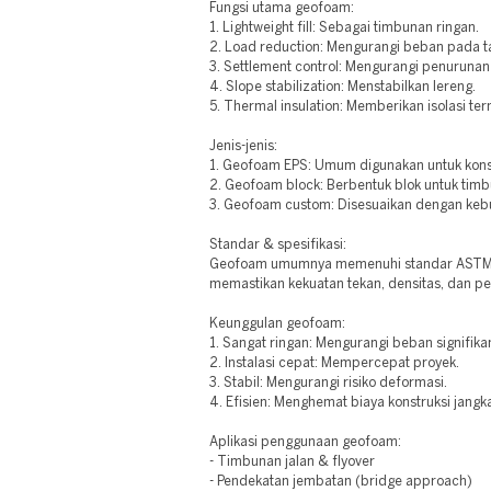
Fungsi utama geofoam:
1. Lightweight fill: Sebagai timbunan ringan.
2. Load reduction: Mengurangi beban pada t
3. Settlement control: Mengurangi penurunan
4. Slope stabilization: Menstabilkan lereng.
5. Thermal insulation: Memberikan isolasi ter
Jenis-jenis:
1. Geofoam EPS: Umum digunakan untuk kons
2. Geofoam block: Berbentuk blok untuk tim
3. Geofoam custom: Disesuaikan dengan keb
Standar & spesifikasi:
Geofoam umumnya memenuhi standar ASTM D
memastikan kekuatan tekan, densitas, dan p
Keunggulan geofoam:
1. Sangat ringan: Mengurangi beban signifika
2. Instalasi cepat: Mempercepat proyek.
3. Stabil: Mengurangi risiko deformasi.
4. Efisien: Menghemat biaya konstruksi jangk
Aplikasi penggunaan geofoam:
- Timbunan jalan & flyover
- Pendekatan jembatan (bridge approach)