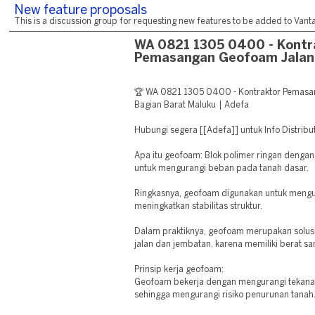
New feature proposals
This is a discussion group for requesting new features to be added to Vantag
WA 0821 1305 0400 - Kontr
Pemasangan Geofoam Jalan
🏆 WA 0821 1305 0400 - Kontraktor Pemas
Bagian Barat Maluku | Adefa
Hubungi segera [[Adefa]] untuk Info Distrib
Apa itu geofoam: Blok polimer ringan dengan
untuk mengurangi beban pada tanah dasar.
Ringkasnya, geofoam digunakan untuk mengu
meningkatkan stabilitas struktur.
Dalam praktiknya, geofoam merupakan solus
jalan dan jembatan, karena memiliki berat sa
Prinsip kerja geofoam:
Geofoam bekerja dengan mengurangi tekanan 
sehingga mengurangi risiko penurunan tanah