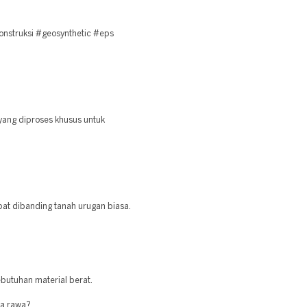
struksi #geosynthetic #eps
yang diproses khusus untuk
epat dibanding tanah urugan biasa.
.
butuhan material berat.
ea rawa?