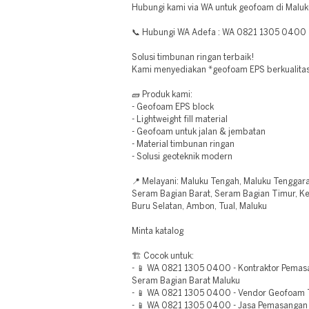
Hubungi kami via WA untuk geofoam di Maluk
📞 Hubungi WA Adefa : WA 0821 1305 0400
Solusi timbunan ringan terbaik!
Kami menyediakan *geofoam EPS berkualitas
🧱 Produk kami:
- Geofoam EPS block
- Lightweight fill material
- Geofoam untuk jalan & jembatan
- Material timbunan ringan
- Solusi geoteknik modern
📍 Melayani: Maluku Tengah, Maluku Tenggara
Seram Bagian Barat, Seram Bagian Timur, Ke
Buru Selatan, Ambon, Tual, Maluku
Minta katalog
🏗️ Cocok untuk:
- 📱 WA 0821 1305 0400 - Kontraktor Pema
Seram Bagian Barat Maluku
- 📱 WA 0821 1305 0400 - Vendor Geofoam 
- 📱 WA 0821 1305 0400 - Jasa Pemasangan 