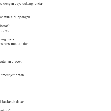
area dengan daya dukung rendah.
onstruksi di lapangan.
 berat?
truksi.
 bangunan?
nstruksi modern dan
butuhan proyek.
butment jembatan.
itas tanah dasar.
panjang?