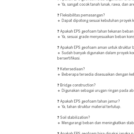
🔹 Ya, sangat cocok tanah lunak, rawa, dan 
❓ Fleksibilitas pemasangan?
🔹 Dapat dipotong sesuai kebutuhan proyek k
❓ Apakah EPS geofoam tahan tekanan beban
🔹 Ya, sesuai grade menyesuaikan beban kons
❓ Apakah EPS geofoam aman untuk struktur
🔹 Sudah banyak digunakan dalam proyek ko
bersertifikasi.
❓ Ketersediaan?
🔹 Beberapa tersedia disesuaikan dengan ke
❓ Bridge construction?
🔹 Digunakan sebagai urugan ringan pada a
❓ Apakah EPS geofoam tahan jamur?
🔹 Ya, tahan struktur material tertutup.
❓ Soil stabilization?
🔹 Mengurangi beban dan meningkatkan stabil
❓ Apakah EPS geofoam bisa dipakai jangka 