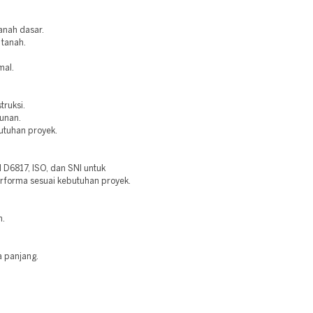
anah dasar.
 tanah.
mal.
truksi.
bunan.
utuhan proyek.
6817, ISO, dan SNI untuk
erforma sesuai kebutuhan proyek.
n.
a panjang.