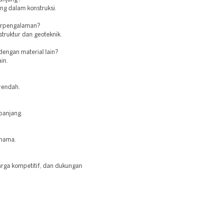
ng dalam konstruksi.
berpengalaman?
struktur dan geoteknik.
engan material lain?
in.
 rendah.
 panjang.
 hama.
arga kompetitif, dan dukungan