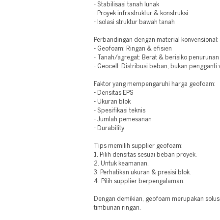
- Stabilisasi tanah lunak
- Proyek infrastruktur & konstruksi
- Isolasi struktur bawah tanah
Perbandingan dengan material konvensional:
- Geofoam: Ringan & efisien
- Tanah/agregat: Berat & berisiko penurunan
- Geocell: Distribusi beban, bukan pengganti
Faktor yang mempengaruhi harga geofoam:
- Densitas EPS
- Ukuran blok
- Spesifikasi teknis
- Jumlah pemesanan
- Durability
Tips memilih supplier geofoam:
1. Pilih densitas sesuai beban proyek.
2. Untuk keamanan.
3. Perhatikan ukuran & presisi blok.
4. Pilih supplier berpengalaman.
Dengan demikian, geofoam merupakan solusi
timbunan ringan.