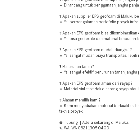
🔹 Dirancang untuk penggunaan jangka panja
❓ Apakah supplier EPS geofoam di Maluku 
🔹 Ya, berpengalaman portofolio proyek infra
❓ Apakah EPS geofoam bisa dikombinasikan d
🔹 Ya, bisa geotextile dan material timbunan la
❓ Apakah EPS geofoam mudah diangkut?
🔹 Ya, sangat mudah biaya transportasi lebih
❓ Penurunan tanah?
🔹 Ya, sangat efektif penurunan tanah jangka
❓ Apakah EPS geofoam aman dari rayap?
🔹 Material sintetis tidak diserang rayap atau
❓ Alasan memilih kami?
🔹 Kami menyediakan material berkualitas, h
teknis proyek.
☎️ Hubungi | Adefa sekarang di Maluku.
📞 WA: WA 0821 1305 0400