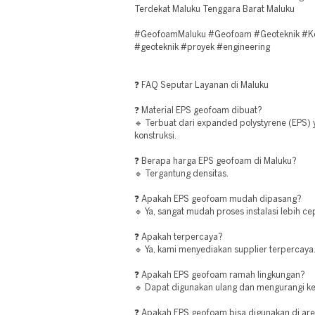
Terdekat Maluku Tenggara Barat Maluku
#GeofoamMaluku #Geofoam #Geoteknik #Kon
#geoteknik #proyek #engineering
❓ FAQ Seputar Layanan di Maluku
❓ Material EPS geofoam dibuat?
🔹 Terbuat dari expanded polystyrene (EPS) 
konstruksi.
❓ Berapa harga EPS geofoam di Maluku?
🔹 Tergantung densitas.
❓ Apakah EPS geofoam mudah dipasang?
🔹 Ya, sangat mudah proses instalasi lebih c
❓ Apakah terpercaya?
🔹 Ya, kami menyediakan supplier terpercaya
❓ Apakah EPS geofoam ramah lingkungan?
🔹 Dapat digunakan ulang dan mengurangi ke
❓ Apakah EPS geofoam bisa digunakan di ar