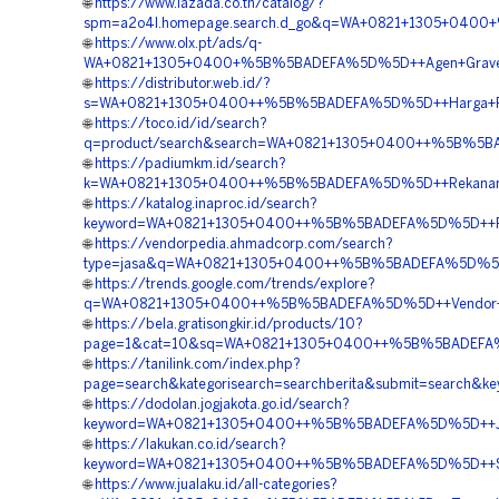
🌐
https://www.lazada.co.th/catalog/?
spm=a2o4l.homepage.search.d_go&q=WA+0821+1305+0400+
🌐
https://www.olx.pt/ads/q-
WA+0821+1305+0400+%5B%5BADEFA%5D%5D++Agen+Gravel+
🌐
https://distributor.web.id/?
s=WA+0821+1305+0400++%5B%5BADEFA%5D%5D++Harga+Pasan
🌐
https://toco.id/id/search?
q=product/search&search=WA+0821+1305+0400++%5B%5BAD
🌐
https://padiumkm.id/search?
k=WA+0821+1305+0400++%5B%5BADEFA%5D%5D++Rekanan+Gr
🌐
https://katalog.inaproc.id/search?
keyword=WA+0821+1305+0400++%5B%5BADEFA%5D%5D++Penga
🌐
https://vendorpedia.ahmadcorp.com/search?
type=jasa&q=WA+0821+1305+0400++%5B%5BADEFA%5D%5D++H
🌐
https://trends.google.com/trends/explore?
q=WA+0821+1305+0400++%5B%5BADEFA%5D%5D++Vendor+Jual
🌐
https://bela.gratisongkir.id/products/10?
page=1&cat=10&sq=WA+0821+1305+0400++%5B%5BADEFA%5D%
🌐
https://tanilink.com/index.php?
page=search&kategorisearch=searchberita&submit=searc
🌐
https://dodolan.jogjakota.go.id/search?
keyword=WA+0821+1305+0400++%5B%5BADEFA%5D%5D++Jasa
🌐
https://lakukan.co.id/search?
keyword=WA+0821+1305+0400++%5B%5BADEFA%5D%5D++Suppli
🌐
https://www.jualaku.id/all-categories?