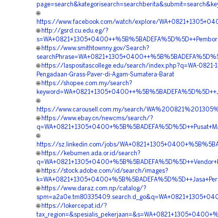
page=search&kategorisearch=searchberita&submit=searc
🌐
https://www.facebook.com/watch/explore/WA+0821+1305+
🌐
http://gsrd.cu.edu.eg/?
s=WA+0821+1305+0400++%5B%5BADEFA%5D%5D++Pemborong+P
🌐
https://www.smithtownny.gov/Search?
searchPhrase=WA+0821+1305+0400++%5B%5BADEFA%5D%5D++B
🌐
https://laspositascollege.edu/search/index.php?q=WA-0821
Pengadaan-Grass-Paver-di-Agam-Sumatera-Barat
🌐
https://shopee.com.my/search?
keyword=WA+0821+1305+0400++%5B%5BADEFA%5D%5D++Jasa
🌐
https://www.carousell.com.my/search/WA%200821%201
🌐
https://www.ebay.cn/newcms/search/?
q=WA+0821+1305+0400+%5B%5BADEFA%5D%5D++Pusat+Mater
🌐
https://sz.linkedin.com/jobs/WA+0821+1305+0400+%5B%5B
🌐
https://kebumen.ada.or.id/search?
q=WA+0821+1305+0400+%5B%5BADEFA%5D%5D++Vendor+Peng
🌐
https://stock.adobe.com/id/search/images?
k=WA+0821+1305+0400+%5B%5BADEFA%5D%5D++Jasa+Permea
🌐
https://www.daraz.com.np/catalog/?
spm=a2a0e.tm80335409.search.d_go&q=WA+0821+1305+040
🌐
https://lokercepat.id/?
tax_region=&spesialis_pekerjaan=&s=WA+0821+1305+0400