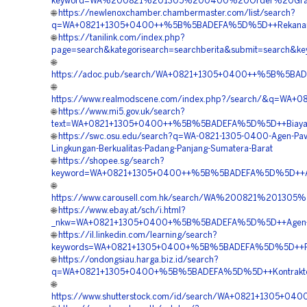
keyword=WA%200821%201305%200400%20Order%20Gras
🌐
https://newlenoxchamber.chambermaster.com/list/search?
q=WA+0821+1305+0400++%5B%5BADEFA%5D%5D++Rekanan+Gra
🌐
https://tanilink.com/index.php?
page=search&kategorisearch=searchberita&submit=searc
🌐
https://adoc.pub/search/WA+0821+1305+0400++%5B%5BAD
🌐
https://www.realmodscene.com/index.php?/search/&q=WA
🌐
https://www.mi5.gov.uk/search?
text=WA+0821+1305+0400++%5B%5BADEFA%5D%5D++Biaya+Pa
🌐
https://swc.osu.edu/search?q=WA-0821-1305-0400-Agen-Pav
Lingkungan-Berkualitas-Padang-Panjang-Sumatera-Barat
🌐
https://shopee.sg/search?
keyword=WA+0821+1305+0400++%5B%5BADEFA%5D%5D++Agen+
🌐
https://www.carousell.com.hk/search/WA%200821%201
🌐
https://www.ebay.at/sch/i.html?
_nkw=WA+0821+1305+0400+%5B%5BADEFA%5D%5D++Agen+Penj
🌐
https://il.linkedin.com/learning/search?
keywords=WA+0821+1305+0400+%5B%5BADEFA%5D%5D++Penju
🌐
https://ondongsiau.harga.biz.id/search?
q=WA+0821+1305+0400+%5B%5BADEFA%5D%5D++Kontraktor+P
🌐
https://www.shutterstock.com/id/search/WA+0821+1305+0