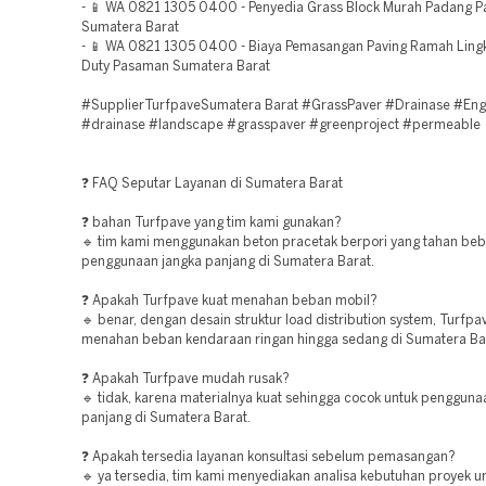
- 📱 WA 0821 1305 0400 - Penyedia Grass Block Murah Padang P
Sumatera Barat
- 📱 WA 0821 1305 0400 - Biaya Pemasangan Paving Ramah Lin
Duty Pasaman Sumatera Barat
#SupplierTurfpaveSumatera Barat #GrassPaver #Drainase #Eng
#drainase #landscape #grasspaver #greenproject #permeable
❓ FAQ Seputar Layanan di Sumatera Barat
❓ bahan Turfpave yang tim kami gunakan?
🔹 tim kami menggunakan beton pracetak berpori yang tahan beb
penggunaan jangka panjang di Sumatera Barat.
❓ Apakah Turfpave kuat menahan beban mobil?
🔹 benar, dengan desain struktur load distribution system, Turf
menahan beban kendaraan ringan hingga sedang di Sumatera Ba
❓ Apakah Turfpave mudah rusak?
🔹 tidak, karena materialnya kuat sehingga cocok untuk pengguna
panjang di Sumatera Barat.
❓ Apakah tersedia layanan konsultasi sebelum pemasangan?
🔹 ya tersedia, tim kami menyediakan analisa kebutuhan proyek u