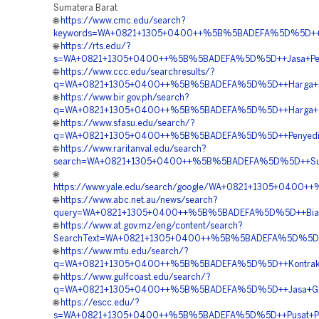
Sumatera Barat
🌐
https://www.cmc.edu/search?
keywords=WA+0821+1305+0400++%5B%5BADEFA%5D%5D++Agen+
🌐
https://rts.edu/?
s=WA+0821+1305+0400++%5B%5BADEFA%5D%5D++Jasa+Pemasa
🌐
https://www.ccc.edu/searchresults/?
q=WA+0821+1305+0400++%5B%5BADEFA%5D%5D++Harga+Peng
🌐
https://www.bir.gov.ph/search?
q=WA+0821+1305+0400++%5B%5BADEFA%5D%5D++Harga+Gras
🌐
https://www.sfasu.edu/search/?
q=WA+0821+1305+0400++%5B%5BADEFA%5D%5D++Penyedia+P
🌐
https://www.raritanval.edu/search?
search=WA+0821+1305+0400++%5B%5BADEFA%5D%5D++Suppli
🌐
https://www.yale.edu/search/google/WA+0821+1305+040
🌐
https://www.abc.net.au/news/search?
query=WA+0821+1305+0400++%5B%5BADEFA%5D%5D++Biaya+
🌐
https://www.at.gov.mz/eng/content/search?
SearchText=WA+0821+1305+0400++%5B%5BADEFA%5D%5D++Ja
🌐
https://www.mtu.edu/search/?
q=WA+0821+1305+0400++%5B%5BADEFA%5D%5D++Kontraktor
🌐
https://www.gulfcoast.edu/search/?
q=WA+0821+1305+0400++%5B%5BADEFA%5D%5D++Jasa+Grave
🌐
https://escc.edu/?
s=WA+0821+1305+0400++%5B%5BADEFA%5D%5D++Pusat+Penju