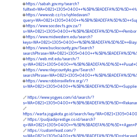
🌐
https://sabah.gov.my/search?
fulltext=WA+0821+1305+0400++%5B%5BADEFA%5D%5D++Harga
🌐
https://www.vsb.cz/cs/vyhledavani?
query=WA+0821+1305+0400++%5B%5BADEFA%5D%5D++Suppli
🌐
https://www.socdev.fs.gov.za/?
s=WA+0821+1305+0400++%5B%5BADEFA%5D%5D++Pemborong+
🌐
https://www.midwestern.edu/search?
keys=WA+0821+1305+0400++%5B%5BADEFA%5D%5D++Biaya+Pe
🌐
https://www.buckscounty.gov/Search?
searchPhrase=WA+0821+1305+0400++%5B%5BADEFA%5D%5D++
🌐
https://web.mit.edu/search/?
q=WA+0821+1305+0400++%5B%5BADEFA%5D%5D++Pusat+Gras
🌐
https://www.rileycountyks.gov/Search?
searchPhrase=WA+0821+1305+0400++%5B%5BADEFA%5D%5D++
🌐
https://www.robbinsvillefire.org//?
s=WA+0821+1305+0400++%5B%5BADEFA%5D%5D++Supplier+Gr
🔗
https://www.yogyes.com/id/search/?
s=WA+0821+1305+0400++%5B%5BADEFA%5D%5D++Rekanan+Gr
🔗
https://warta.jogjakota.go.id/search/key/WA+0821+1305
🔗
https://pudjiadiprestige.co.id/search?
q=WA+0821+1305+0400++%5B%5BADEFA%5D%5D++Agen+Penjua
🔗
https://customfeast.com/?
s=WA+0821+1305+0400++%5B%5BADEFA%5D%5D++Harga+Pemas