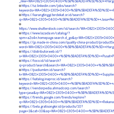
_nkw=WA+0821+1305+0400+%5B%5BADEFA%5D%5D++Harga+P
🌐
https://sz.linkedin.com/jobs/search?
keywords=WA+0821+1305+0400+%5B%5BADEFA%5D%5D++Peng
🌐
https://karangtinggi.terdekat.or.id/search?
q=WA+0821+1305+0400+%5B%5BADEFA%5D%5D++Jasa+Pengad
🌐
https://www.shutterstock.com/id/search/WA+0821+1305+
🌐
https://www.lazada.vn/catalog/?
spm=a2o4n.homepage.search.d_go&q=WA+0821+1305+0400+
🌐
https://jp.made-in-china.com/quality-china-product/productS
word=WA+0821+1305+0400+%5B%5BADEFA%5D%5D++Harga+Pa
🌐
https://distributor.web.id/?
s=WA+0821+1305+0400++%5B%5BADEFA%5D%5D++Pusat+Penju
🌐
https://toco.id/id/search?
q=product/search&search=WA+0821+1305+0400++%5B%5BA
🌐
https://padiumkm.id/search?
k=WA+0821+1305+0400++%5B%5BADEFA%5D%5D++Supplier+P
🌐
https://katalog.inaproc.id/search?
keyword=WA+0821+1305+0400++%5B%5BADEFA%5D%5D++Agen
🌐
https://vendorpedia.ahmadcorp.com/search?
type=jasa&q=WA+0821+1305+0400++%5B%5BADEFA%5D%5D++A
🌐
https://trends.google.com/trends/explore?
q=WA+0821+1305+0400++%5B%5BADEFA%5D%5D++Rekanan+Ma
🌐
https://bela.gratisongkir.id/products/10?
page=1&cat=10&sq=WA+0821+1305+0400++%5B%5BADEFA%5