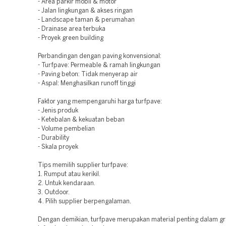
- Area parkir mobil & motor
- Jalan lingkungan & akses ringan
- Landscape taman & perumahan
- Drainase area terbuka
- Proyek green building
Perbandingan dengan paving konvensional:
- Turfpave: Permeable & ramah lingkungan
- Paving beton: Tidak menyerap air
- Aspal: Menghasilkan runoff tinggi
Faktor yang mempengaruhi harga turfpave:
- Jenis produk
- Ketebalan & kekuatan beban
- Volume pembelian
- Durability
- Skala proyek
Tips memilih supplier turfpave:
1. Rumput atau kerikil.
2. Untuk kendaraan.
3. Outdoor.
4. Pilih supplier berpengalaman.
Dengan demikian, turfpave merupakan material penting dalam g