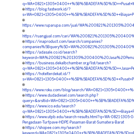
q=WA+0821+1305+0400++%5B%5BADEFA%5D%5D++Pusat+Mater
🌐
https://blog.fastwork.id/?
s=WA+0821+1305+0400++%5B%5BADEFA%5D%5D++Biaya+Pema
🌐
https://www.ruparupa.com/jual/WA%200821%201305%20
🌐
https://ruangjual.com/cari/WA%200821%201305%2004
🌐
https://inaproduct.com/search/companies?
companies%5Bquery%5D=WA%200821%201305%200400%20
🌐
https://adasale.co.id/search?
keyword=WA%200821%201305%200400%20Jasa%20Pemas
🌐
https://business.dekalbchamber.org/list/search?
q=WA+0821+1305+0400++%5B%5BADEFA%5D%5D++Jasa+Pengad
🌐
https://hotelterdekat.id/?
s=WA+0821+1305+0400++%5B%5BADEFA%5D%5D++Pusat+Penga
🌐
https://www.roku.com/blog/search/WA+0821+1305+0400++
🌐
https://www.dudadiesel.com/search.php?
query=&srsltid=WA+0821+1305+0400++%5B%5BADEFA%5D%5D
🌐
https://www.ico.edu/search?
q=WA+0821+1305+0400++%5B%5BADEFA%5D%5D++Biaya+Pemas
🌐
https://www.utpb.edu/search-results.html?q=WA-0821-1305-
Pengadaan-Turfpave-HDPE-Pasaman-Barat-Sumatera-Barat
🌐
https://shopee.com.my/search?
keyword=WA+0821+1305+0400++%5B%5BADEFA%5D%5D++Biaya