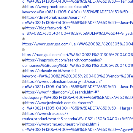
q=WA+0821+1305+0400++%5B%5BADEFA%5D%5D++Tempat+Jual
🌐
https://www.pricebook.co.id/search?
keyword=WA+0821+1305+0400++%5B%5BADEFA%5D%5D++Jual+
🌐
https://direktoriukm.com/search/?
q=WA+0821+1305+0400++%5B%5BADEFA%5D%5D++Jasa+Pasan
🌐
https://blog.fastwork.id/?
s=WA+0821+1305+0400++%5B%5BADEFA%5D%5D++Penyedia+G
🌐
https://www.ruparupa.com/jual/WA%200821%201305%20
🌐
https://ruangjual.com/cari/WA%200821%201305%200400
🌐
https://inaproduct.com/search/companies?
companies%5Bquery%5D=WA%200821%201305%200400%20
🌐
https://adasale.co.id/search?
keyword=WA%200821%201305%200400%20Vendor%20Peng
🌐
https://www.dublinchamber.org/list/search?
q=WA+0821+1305+0400++%5B%5BADEFA%5D%5D++Jasa+Penga
🌐
https://www.findlaw.com/LCsearch.html#?
cludoquery=WA+0821+1305+0400++%5B%5BADEFA%5D%5D++Ja
🌐
https://www.justwatch.com/au/search?
q=WA+0821+1305+0400++%5B%5BADEFA%5D%5D++Harga+Turf
🌐
https://www.strakos.eu/?
route=product/search&search=WA+0821+1305+0400++%5B%5
🌐
https://www.wcmo.edu/search/index.html?
q=WA+0821+1305+0400++%5B%5BADEFA%5D%5D++Agen+Perme