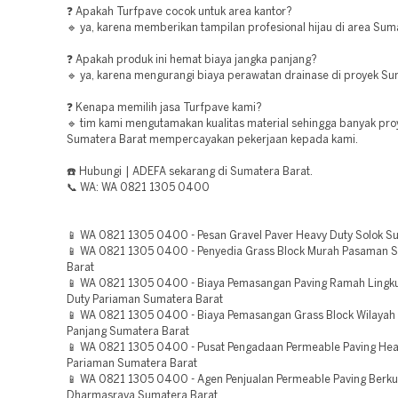
❓ Apakah Turfpave cocok untuk area kantor?
🔹 ya, karena memberikan tampilan profesional hijau di area Sum
❓ Apakah produk ini hemat biaya jangka panjang?
🔹 ya, karena mengurangi biaya perawatan drainase di proyek Su
❓ Kenapa memilih jasa Turfpave kami?
🔹 tim kami mengutamakan kualitas material sehingga banyak pro
Sumatera Barat mempercayakan pekerjaan kepada kami.
☎️ Hubungi | ADEFA sekarang di Sumatera Barat.
📞 WA: WA 0821 1305 0400
📱 WA 0821 1305 0400 - Pesan Gravel Paver Heavy Duty Solok S
📱 WA 0821 1305 0400 - Penyedia Grass Block Murah Pasaman 
Barat
📱 WA 0821 1305 0400 - Biaya Pemasangan Paving Ramah Lingk
Duty Pariaman Sumatera Barat
📱 WA 0821 1305 0400 - Biaya Pemasangan Grass Block Wilayah
Panjang Sumatera Barat
📱 WA 0821 1305 0400 - Pusat Pengadaan Permeable Paving Hea
Pariaman Sumatera Barat
📱 WA 0821 1305 0400 - Agen Penjualan Permeable Paving Berkua
Dharmasraya Sumatera Barat