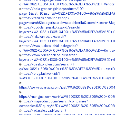
q=WA+0821+1305+0400++%5B%5BADEFA%5D%5D++Vendor+Mate
🌐
https://bela.gratisongkir.id/products/10?
page=1&cat=10&sq=WA+0821+1305+0400++%5B%5BADEFA%5D%
🌐
https://tanilink.com/index.php?
page=search&kategorisearch=searchberita&submit=searc
🌐
https://dodolan.jogjakota.go.id/search?
keyword=WA+0821+1305+0400++%5B%5BADEFA%5D%5D++Tempa
🌐
https://lakukan.co.id/search?
keyword=WA+0821+1305+0400++%5B%5BADEFA%5D%5D++Pusat
🌐
https://www.jualaku.id/all-categories?
q=WA+0821+1305+0400++%5B%5BADEFA%5D%5D++Kontraktor+
🌐
https://www.pricebook.co.id/search?
keyword=WA+0821+1305+0400++%5B%5BADEFA%5D%5D++Kontr
🌐
https://direktoriukm.com/search/?
q=WA+0821+1305+0400++%5B%5BADEFA%5D%5D++Jasa+Pengad
🌐
https://blog.fastwork.id/?
s=WA+0821+1305+0400++%5B%5BADEFA%5D%5D++Biaya+Pasang
🌐
https://www.ruparupa.com/jual/WA%200821%201305%2
🌐
https://ruangjual.com/cari/WA%200821%201305%200400
🌐
https://inaproduct.com/search/companies?
companies%5Bquery%5D=WA%200821%201305%200400%2
🌐
https://adasale.co.id/search?