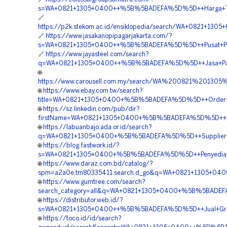
s=WA+0821+1305+0400++%5B%5BADEFA%5D%5D++Harga+Turfpa
🔗
https://p2k.stekom.ac.id/ensiklopedia/search/WA+0821+1
🔗
https://www.jasakanopipagarjakarta.com/?
s=WA+0821+1305+0400++%5B%5BADEFA%5D%5D++Pusat+Penjua
🔗
https://www.jayasteel.com/search?
q=WA+0821+1305+0400++%5B%5BADEFA%5D%5D++Jasa+Pasang
🌐
https://www.carousell.com.my/search/WA%200821%201
🌐
https://www.ebay.com.tw/search?
title=WA+0821+1305+0400+%5B%5BADEFA%5D%5D++Order+Gr
🌐
https://sz.linkedin.com/pub/dir?
firstName=WA+0821+1305+0400+%5B%5BADEFA%5D%5D++Agen
🌐
https://labuanbajo.ada.or.id/search?
q=WA+0821+1305+0400+%5B%5BADEFA%5D%5D++Supplier+Pe
🌐
https://blog.fastwork.id/?
s=WA+0821+1305+0400+%5B%5BADEFA%5D%5D++Penyedia+Pa
🌐
https://www.daraz.com.bd/catalog/?
spm=a2a0e.tm80335411.search.d_go&q=WA+0821+1305+040
🌐
https://www.gumtree.com/search?
search_category=all&q=WA+0821+1305+0400+%5B%5BADEFA%
🌐
https://distributor.web.id/?
s=WA+0821+1305+0400++%5B%5BADEFA%5D%5D++Jual+Grass+
🌐
https://toco.id/id/search?