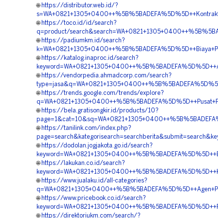
🌐
https://distributor.web.id/?
s=WA+0821+1305+0400++%5B%5BADEFA%5D%5D++Kontraktor+
🌐
https://toco.id/id/search?
q=product/search&search=WA+0821+1305+0400++%5B%5BAD
🌐
https://padiumkm.id/search?
k=WA+0821+1305+0400++%5B%5BADEFA%5D%5D++Biaya+Pema
🌐
https://katalog.inaproc.id/search?
keyword=WA+0821+1305+0400++%5B%5BADEFA%5D%5D++Agen+
🌐
https://vendorpedia.ahmadcorp.com/search?
type=jasa&q=WA+0821+1305+0400++%5B%5BADEFA%5D%5D++
🌐
https://trends.google.com/trends/explore?
q=WA+0821+1305+0400++%5B%5BADEFA%5D%5D++Pusat+Peng
🌐
https://bela.gratisongkir.id/products/10?
page=1&cat=10&sq=WA+0821+1305+0400++%5B%5BADEFA%5D%5
🌐
https://tanilink.com/index.php?
page=search&kategorisearch=searchberita&submit=searc
🌐
https://dodolan.jogjakota.go.id/search?
keyword=WA+0821+1305+0400++%5B%5BADEFA%5D%5D++Biaya
🌐
https://lakukan.co.id/search?
keyword=WA+0821+1305+0400++%5B%5BADEFA%5D%5D++Kontra
🌐
https://www.jualaku.id/all-categories?
q=WA+0821+1305+0400++%5B%5BADEFA%5D%5D++Agen+Penju
🌐
https://www.pricebook.co.id/search?
keyword=WA+0821+1305+0400++%5B%5BADEFA%5D%5D++Penjua
🌐
https://direktoriukm.com/search/?