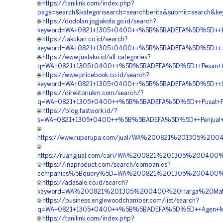
🌐
https://tanilink.com/index.php?
page=search&kategorisearch=searchberita&submit=searc
🌐
https://dodolan.jogjakota.go.id/search?
keyword=WA+0821+1305+0400++%5B%5BADEFA%5D%5D++Kontr
🌐
https://lakukan.co.id/search?
keyword=WA+0821+1305+0400++%5B%5BADEFA%5D%5D++Jasa
🌐
https://www.jualaku.id/all-categories?
q=WA+0821+1305+0400++%5B%5BADEFA%5D%5D++Pesan+Gras
🌐
https://www.pricebook.co.id/search?
keyword=WA+0821+1305+0400++%5B%5BADEFA%5D%5D++Supp
🌐
https://direktoriukm.com/search/?
q=WA+0821+1305+0400++%5B%5BADEFA%5D%5D++Pusat+Peng
🌐
https://blog.fastwork.id/?
s=WA+0821+1305+0400++%5B%5BADEFA%5D%5D++Penjual+Per
🌐
https://www.ruparupa.com/jual/WA%200821%201305%20
🌐
https://ruangjual.com/cari/WA%200821%201305%2004
🌐
https://inaproduct.com/search/companies?
companies%5Bquery%5D=WA%200821%201305%200400%20
🌐
https://adasale.co.id/search?
keyword=WA%200821%201305%200400%20Harga%20Mate
🌐
https://business.englewoodchamber.com/list/search?
q=WA+0821+1305+0400++%5B%5BADEFA%5D%5D++Agen+Materi
🌐
https://tanilink.com/index.php?