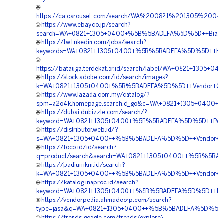
🌐
https://ca.carousell.com/search/WA%200821%201305%
🌐
https://www.ebay.co.jp/search?
search=WA+0821+1305+0400+%5B%5BADEFA%5D%5D++Biaya+P
🌐
https://tw.linkedin.com/jobs/search?
keywords=WA+0821+1305+0400+%5B%5BADEFA%5D%5D++Harga
🌐
https://batauga.terdekat.or.id/search/label/WA+0821+13
🌐
https://stock.adobe.com/id/search/images?
k=WA+0821+1305+0400+%5B%5BADEFA%5D%5D++Vendor+Gras
🌐
https://www.lazada.com.my/catalog/?
spm=a2o4k.homepage.search.d_go&q=WA+0821+1305+0400+%
🌐
https://dubai.dubizzle.com/search/?
keyword=WA+0821+1305+0400+%5B%5BADEFA%5D%5D++Pembor
🌐
https://distributor.web.id/?
s=WA+0821+1305+0400++%5B%5BADEFA%5D%5D++Vendor+Pen
🌐
https://toco.id/id/search?
q=product/search&search=WA+0821+1305+0400++%5B%5BAD
🌐
https://padiumkm.id/search?
k=WA+0821+1305+0400++%5B%5BADEFA%5D%5D++Vendor+Peng
🌐
https://katalog.inaproc.id/search?
keyword=WA+0821+1305+0400++%5B%5BADEFA%5D%5D++Biaya
🌐
https://vendorpedia.ahmadcorp.com/search?
type=jasa&q=WA+0821+1305+0400++%5B%5BADEFA%5D%5D++Pu
🌐
https://trends.google.com/trends/explore?