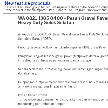
New feature proposals
This is a discussion group for requesting new features to be added to Vanta
if the request is for an import "Filter", "Macro", or "Program" improvement.
WA 0821 1305 0400 - Pesan Gravel Pave
Heavy Duty Solok Selatan
☎️ WA 0821 1305 0400 - Pesan Gravel Paver Heavy Duty Solok Se
Sumatera Barat | ADEFA
Hubungi segera [[ADEFA]] untuk Info Supplier HDPE Grass Paver
Pengertian singkat grass & gravel paver (turfpave): Material gree
infrastructure untuk area parkir, jalan, dan landscape.
Secara sederhana, turfpave digunakan untuk menggabungkan fung
dan drainase.
Di lapangan, turfpave merupakan teknologi efektif untuk mengur
air, karena mengurangi limpasan air (runoff).
Prinsip kerja turfpave:
Turfpave bekerja dengan mendistribusikan beban ke tanah, seme
mendukung pertumbuhan rumput.