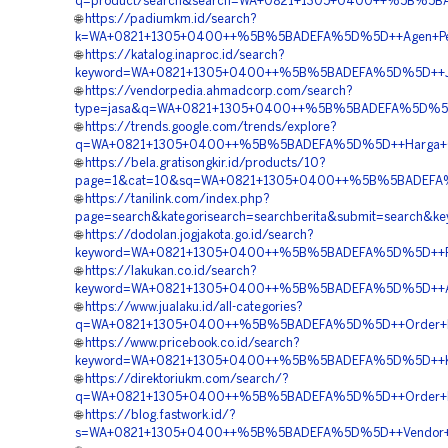
q=product/search&search=WA+0821+1305+0400++%5B%5BAD
🌐
https://padiumkm.id/search?
k=WA+0821+1305+0400++%5B%5BADEFA%5D%5D++Agen+Penjua
🌐
https://katalog.inaproc.id/search?
keyword=WA+0821+1305+0400++%5B%5BADEFA%5D%5D++Jasa+
🌐
https://vendorpedia.ahmadcorp.com/search?
type=jasa&q=WA+0821+1305+0400++%5B%5BADEFA%5D%5D++Ko
🌐
https://trends.google.com/trends/explore?
q=WA+0821+1305+0400++%5B%5BADEFA%5D%5D++Harga+Gra
🌐
https://bela.gratisongkir.id/products/10?
page=1&cat=10&sq=WA+0821+1305+0400++%5B%5BADEFA%5D
🌐
https://tanilink.com/index.php?
page=search&kategorisearch=searchberita&submit=search
🌐
https://dodolan.jogjakota.go.id/search?
keyword=WA+0821+1305+0400++%5B%5BADEFA%5D%5D++Rekan
🌐
https://lakukan.co.id/search?
keyword=WA+0821+1305+0400++%5B%5BADEFA%5D%5D++Agen+P
🌐
https://www.jualaku.id/all-categories?
q=WA+0821+1305+0400++%5B%5BADEFA%5D%5D++Order+Pavi
🌐
https://www.pricebook.co.id/search?
keyword=WA+0821+1305+0400++%5B%5BADEFA%5D%5D++Kontra
🌐
https://direktoriukm.com/search/?
q=WA+0821+1305+0400++%5B%5BADEFA%5D%5D++Order+Mater
🌐
https://blog.fastwork.id/?
s=WA+0821+1305+0400++%5B%5BADEFA%5D%5D++Vendor+Jual