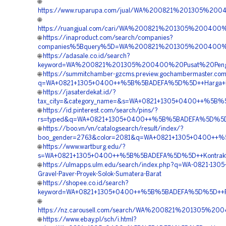
🌐
https://www.ruparupa.com/jual/WA%200821%201305%200
🌐
https://ruangjual.com/cari/WA%200821%201305%20040
🌐
https://inaproduct.com/search/companies?
companies%5Bquery%5D=WA%200821%201305%200400%2
🌐
https://adasale.co.id/search?
keyword=WA%200821%201305%200400%20Pusat%20Pengad
🌐
https://summitchamber-gzcms.preview.gochambermaster.com/
q=WA+0821+1305+0400++%5B%5BADEFA%5D%5D++Harga+Pema
🌐
https://jasaterdekat.id/?
tax_city=&category_name=&s=WA+0821+1305+0400++%5B%5
🌐
https://id.pinterest.com/search/pins/?
rs=typed&q=WA+0821+1305+0400++%5B%5BADEFA%5D%5D++Ha
🌐
https://boo.vn/vn/catalogsearch/result/index/?
boo_gender=2763&color=2081&q=WA+0821+1305+0400++%5B
🌐
https://www.wartburg.edu/?
s=WA+0821+1305+0400++%5B%5BADEFA%5D%5D++Kontraktor+
🌐
https://ulmapps.ulm.edu/search/index.php?q=WA-0821-1305
Gravel-Paver-Proyek-Solok-Sumatera-Barat
🌐
https://shopee.co.id/search?
keyword=WA+0821+1305+0400++%5B%5BADEFA%5D%5D++Pesan
🌐
https://nz.carousell.com/search/WA%200821%201305
🌐
https://www.ebay.pl/sch/i.html?