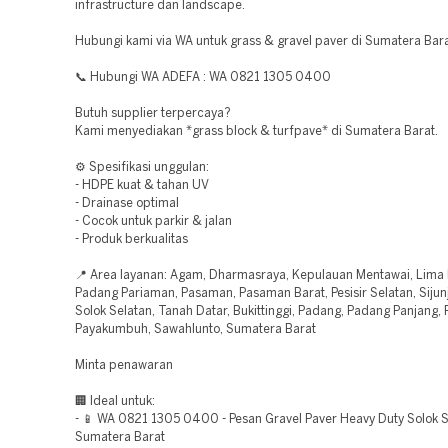
infrastructure dan landscape.
Hubungi kami via WA untuk grass & gravel paver di Sumatera Bara
📞 Hubungi WA ADEFA : WA 0821 1305 0400
Butuh supplier terpercaya?
Kami menyediakan *grass block & turfpave* di Sumatera Barat.
⚙️ Spesifikasi unggulan:
- HDPE kuat & tahan UV
- Drainase optimal
- Cocok untuk parkir & jalan
- Produk berkualitas
📍 Area layanan: Agam, Dharmasraya, Kepulauan Mentawai, Lima 
Padang Pariaman, Pasaman, Pasaman Barat, Pesisir Selatan, Sijunj
Solok Selatan, Tanah Datar, Bukittinggi, Padang, Padang Panjang,
Payakumbuh, Sawahlunto, Sumatera Barat
Minta penawaran
🏢 Ideal untuk:
- 📱 WA 0821 1305 0400 - Pesan Gravel Paver Heavy Duty Solok S
Sumatera Barat