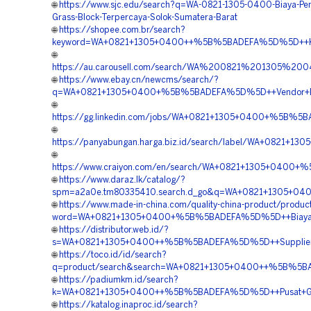
🌐
https://www.sjc.edu/search?q=WA-0821-1305-0400-Biaya-Pe
Grass-Block-Terpercaya-Solok-Sumatera-Barat
🌐
https://shopee.com.br/search?
keyword=WA+0821+1305+0400++%5B%5BADEFA%5D%5D++Kontr
🌐
https://au.carousell.com/search/WA%200821%201305%2
🌐
https://www.ebay.cn/newcms/search/?
q=WA+0821+1305+0400+%5B%5BADEFA%5D%5D++Vendor+Penga
🌐
https://gg.linkedin.com/jobs/WA+0821+1305+0400+%5B%5B
🌐
https://panyabungan.harga.biz.id/search/label/WA+0821+
🌐
https://www.craiyon.com/en/search/WA+0821+1305+0400+%
🌐
https://www.daraz.lk/catalog/?
spm=a2a0e.tm80335410.search.d_go&q=WA+0821+1305+040
🌐
https://www.made-in-china.com/quality-china-product/produc
word=WA+0821+1305+0400+%5B%5BADEFA%5D%5D++Biaya+Pas
🌐
https://distributor.web.id/?
s=WA+0821+1305+0400++%5B%5BADEFA%5D%5D++Supplier+Pa
🌐
https://toco.id/id/search?
q=product/search&search=WA+0821+1305+0400++%5B%5BAD
🌐
https://padiumkm.id/search?
k=WA+0821+1305+0400++%5B%5BADEFA%5D%5D++Pusat+Grass
🌐
https://katalog.inaproc.id/search?