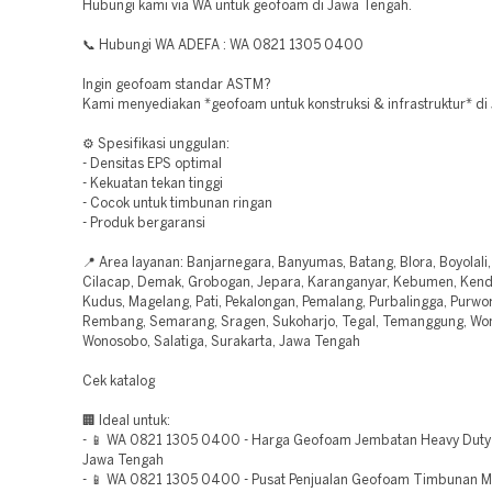
Hubungi kami via WA untuk geofoam di Jawa Tengah.
📞 Hubungi WA ADEFA : WA 0821 1305 0400
Ingin geofoam standar ASTM?
Kami menyediakan *geofoam untuk konstruksi & infrastruktur* di
⚙️ Spesifikasi unggulan:
- Densitas EPS optimal
- Kekuatan tekan tinggi
- Cocok untuk timbunan ringan
- Produk bergaransi
📍 Area layanan: Banjarnegara, Banyumas, Batang, Blora, Boyolali
Cilacap, Demak, Grobogan, Jepara, Karanganyar, Kebumen, Kenda
Kudus, Magelang, Pati, Pekalongan, Pemalang, Purbalingga, Purwor
Rembang, Semarang, Sragen, Sukoharjo, Tegal, Temanggung, Won
Wonosobo, Salatiga, Surakarta, Jawa Tengah
Cek katalog
🏢 Ideal untuk:
- 📱 WA 0821 1305 0400 - Harga Geofoam Jembatan Heavy Dut
Jawa Tengah
- 📱 WA 0821 1305 0400 - Pusat Penjualan Geofoam Timbunan 