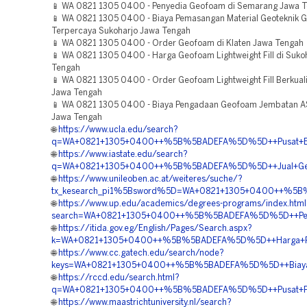
📱 WA 0821 1305 0400 - Penyedia Geofoam di Semarang Jawa 
📱 WA 0821 1305 0400 - Biaya Pemasangan Material Geoteknik 
Terpercaya Sukoharjo Jawa Tengah
📱 WA 0821 1305 0400 - Order Geofoam di Klaten Jawa Tengah
📱 WA 0821 1305 0400 - Harga Geofoam Lightweight Fill di Suko
Tengah
📱 WA 0821 1305 0400 - Order Geofoam Lightweight Fill Berkual
Jawa Tengah
📱 WA 0821 1305 0400 - Biaya Pengadaan Geofoam Jembatan A
Jawa Tengah
🌐
https://www.ucla.edu/search?
q=WA+0821+1305+0400++%5B%5BADEFA%5D%5D++Pusat+EPS
🌐
https://www.iastate.edu/search?
q=WA+0821+1305+0400++%5B%5BADEFA%5D%5D++Jual+Geofo
🌐
https://www.unileoben.ac.at/weiteres/suche/?
tx_kesearch_pi1%5Bsword%5D=WA+0821+1305+0400++%5B%5B
🌐
https://www.up.edu/academics/degrees-programs/index.html
search=WA+0821+1305+0400++%5B%5BADEFA%5D%5D++Pem
🌐
https://itida.gov.eg/English/Pages/Search.aspx?
k=WA+0821+1305+0400++%5B%5BADEFA%5D%5D++Harga+Pemas
🌐
https://www.cc.gatech.edu/search/node?
keys=WA+0821+1305+0400++%5B%5BADEFA%5D%5D++Biaya+
🌐
https://rccd.edu/search.html?
q=WA+0821+1305+0400++%5B%5BADEFA%5D%5D++Pusat+Peng
🌐
https://www.maastrichtuniversity.nl/search?