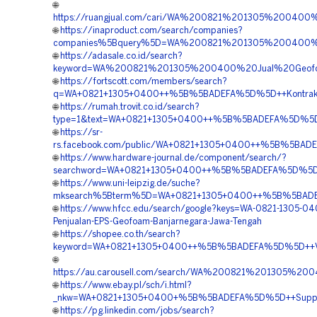
🌐
https://ruangjual.com/cari/WA%200821%201305%20040
🌐
https://inaproduct.com/search/companies?
companies%5Bquery%5D=WA%200821%201305%200400%20H
🌐
https://adasale.co.id/search?
keyword=WA%200821%201305%200400%20Jual%20Geofoa
🌐
https://fortscott.com/members/search?
q=WA+0821+1305+0400++%5B%5BADEFA%5D%5D++Kontraktor
🌐
https://rumah.trovit.co.id/search?
type=1&text=WA+0821+1305+0400++%5B%5BADEFA%5D%5D++
🌐
https://sr-
rs.facebook.com/public/WA+0821+1305+0400++%5B%5BADE
🌐
https://www.hardware-journal.de/component/search/?
searchword=WA+0821+1305+0400++%5B%5BADEFA%5D%5D++P
🌐
https://www.uni-leipzig.de/suche?
mksearch%5Bterm%5D=WA+0821+1305+0400++%5B%5BADEFA%5
🌐
https://www.hfcc.edu/search/google?keys=WA-0821-1305-04
Penjualan-EPS-Geofoam-Banjarnegara-Jawa-Tengah
🌐
https://shopee.co.th/search?
keyword=WA+0821+1305+0400++%5B%5BADEFA%5D%5D++Vend
🌐
https://au.carousell.com/search/WA%200821%201305%
🌐
https://www.ebay.pl/sch/i.html?
_nkw=WA+0821+1305+0400+%5B%5BADEFA%5D%5D++Supplier+M
🌐
https://pg.linkedin.com/jobs/search?