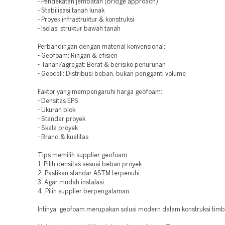
- Pendekatan jembatan (bridge approach)
- Stabilisasi tanah lunak
- Proyek infrastruktur & konstruksi
- Isolasi struktur bawah tanah
Perbandingan dengan material konvensional:
- Geofoam: Ringan & efisien
- Tanah/agregat: Berat & berisiko penurunan
- Geocell: Distribusi beban, bukan pengganti volume
Faktor yang mempengaruhi harga geofoam:
- Densitas EPS
- Ukuran blok
- Standar proyek
- Skala proyek
- Brand & kualitas
Tips memilih supplier geofoam:
1. Pilih densitas sesuai beban proyek.
2. Pastikan standar ASTM terpenuhi.
3. Agar mudah instalasi.
4. Pilih supplier berpengalaman.
Intinya, geofoam merupakan solusi modern dalam konstruksi timb