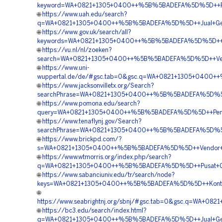
keyword=WA+0821+1305+0400++%5B%5BADEFA%5D%5D++Reka
🌐
https://www.uah.edu/search?
q=WA+0821+1305+0400++%5B%5BADEFA%5D%5D++Jual+Geof
🌐
https://www.gov.uk/search/all?
keywords=WA+0821+1305+0400++%5B%5BADEFA%5D%5D++Pus
🌐
https://vu.nl/nl/zoeken?
search=WA+0821+1305+0400++%5B%5BADEFA%5D%5D++Vendor
🌐
https://www.uni-
wuppertal.de/de/#gsc.tab=0&gsc.q=WA+0821+1305+0400+
🌐
https://www.jacksonvilletx.org/Search?
searchPhrase=WA+0821+1305+0400++%5B%5BADEFA%5D%5D++S
🌐
https://www.pomona.edu/search?
query=WA+0821+1305+0400++%5B%5BADEFA%5D%5D++Penyedi
🌐
https://www.tenaflynj.gov/Search?
searchPhrase=WA+0821+1305+0400++%5B%5BADEFA%5D%5D+
🌐
https://www.brickpd.com/?
s=WA+0821+1305+0400++%5B%5BADEFA%5D%5D++Vendor+Peng
🌐
https://www.wtmorris.org/index.php/search?
q=WA+0821+1305+0400++%5B%5BADEFA%5D%5D++Pusat+Geo
🌐
https://www.sabanciuniv.edu/tr/search/node?
keys=WA+0821+1305+0400++%5B%5BADEFA%5D%5D++Kontra
🌐
https://www.seabrightnj.org/sbnj/#gsc.tab=0&gsc.q=WA
🌐
https://bc3.edu/search/index.html?
q=WA+0821+1305+0400++%5B%5BADEFA%5D%5D++Jual+Geo