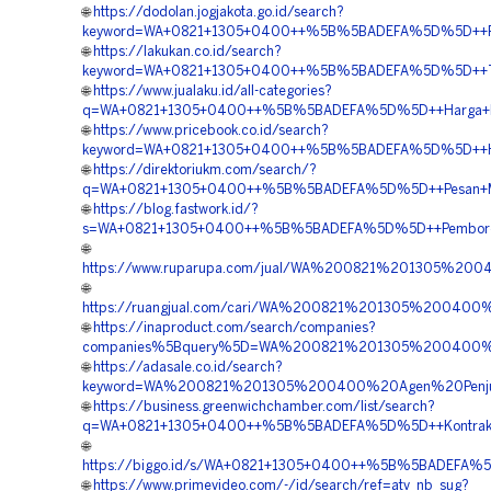
🌐
https://dodolan.jogjakota.go.id/search?
keyword=WA+0821+1305+0400++%5B%5BADEFA%5D%5D++Pusa
🌐
https://lakukan.co.id/search?
keyword=WA+0821+1305+0400++%5B%5BADEFA%5D%5D++Temp
🌐
https://www.jualaku.id/all-categories?
q=WA+0821+1305+0400++%5B%5BADEFA%5D%5D++Harga+EPS
🌐
https://www.pricebook.co.id/search?
keyword=WA+0821+1305+0400++%5B%5BADEFA%5D%5D++Harg
🌐
https://direktoriukm.com/search/?
q=WA+0821+1305+0400++%5B%5BADEFA%5D%5D++Pesan+Mate
🌐
https://blog.fastwork.id/?
s=WA+0821+1305+0400++%5B%5BADEFA%5D%5D++Pemborong
🌐
https://www.ruparupa.com/jual/WA%200821%201305%2
🌐
https://ruangjual.com/cari/WA%200821%201305%20040
🌐
https://inaproduct.com/search/companies?
companies%5Bquery%5D=WA%200821%201305%200400%20
🌐
https://adasale.co.id/search?
keyword=WA%200821%201305%200400%20Agen%20Penjua
🌐
https://business.greenwichchamber.com/list/search?
q=WA+0821+1305+0400++%5B%5BADEFA%5D%5D++Kontraktor+
🌐
https://biggo.id/s/WA+0821+1305+0400++%5B%5BADEFA%5D%
🌐
https://www.primevideo.com/-/id/search/ref=atv_nb_sug?