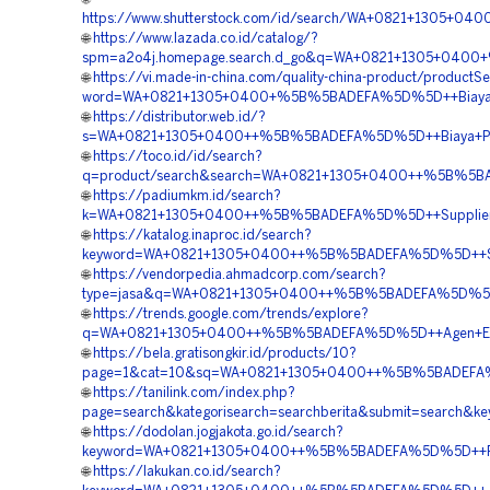
https://www.shutterstock.com/id/search/WA+0821+1305+0
🌐
https://www.lazada.co.id/catalog/?
spm=a2o4j.homepage.search.d_go&q=WA+0821+1305+0400+%
🌐
https://vi.made-in-china.com/quality-china-product/productS
word=WA+0821+1305+0400+%5B%5BADEFA%5D%5D++Biaya+Pem
🌐
https://distributor.web.id/?
s=WA+0821+1305+0400++%5B%5BADEFA%5D%5D++Biaya+Peng
🌐
https://toco.id/id/search?
q=product/search&search=WA+0821+1305+0400++%5B%5BAD
🌐
https://padiumkm.id/search?
k=WA+0821+1305+0400++%5B%5BADEFA%5D%5D++Supplier+G
🌐
https://katalog.inaproc.id/search?
keyword=WA+0821+1305+0400++%5B%5BADEFA%5D%5D++Supplie
🌐
https://vendorpedia.ahmadcorp.com/search?
type=jasa&q=WA+0821+1305+0400++%5B%5BADEFA%5D%5D++A
🌐
https://trends.google.com/trends/explore?
q=WA+0821+1305+0400++%5B%5BADEFA%5D%5D++Agen+EPS+
🌐
https://bela.gratisongkir.id/products/10?
page=1&cat=10&sq=WA+0821+1305+0400++%5B%5BADEFA%5D
🌐
https://tanilink.com/index.php?
page=search&kategorisearch=searchberita&submit=searc
🌐
https://dodolan.jogjakota.go.id/search?
keyword=WA+0821+1305+0400++%5B%5BADEFA%5D%5D++Rekan
🌐
https://lakukan.co.id/search?