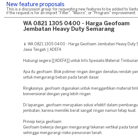
New feature proposals
This is a discussion group for requesting new features to be added to Vanta
if the request is for an import "Filter", "Macro", or "Program" improvement.
WA 0821 1305 0400 - Harga Geofoam
Jembatan Heavy Duty Semarang
📱 WA 0821 1305 0400 - Harga Geofoam Jembatan Heavy Duty
Jawa Tengah | ADEFA
Hubungi segera [[ADEFA]] untuk Info Spesialis Material Timbuna
Apa itu geofoam: Blok polimer ringan dengan densitas rendah ya
untuk mengurangi beban pada tanah dasar.
Ringkasnya, geofoam digunakan untuk menggantikan material ti
konvensional dengan yang lebih ringan.
Di lapangan, geofoam merupakan solusi efektif dalam pembangu
jembatan, karena memiliki berat sangat ringan namun tetap kuat.
Prinsip kerja geofoam:
Geofoam bekerja dengan mengurangi tekanan vertikal pada tanah
sehingga mengurangi risiko penurunan tanah.