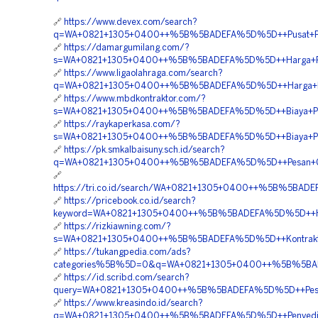
🔗
https://www.devex.com/search?
q=WA+0821+1305+0400++%5B%5BADEFA%5D%5D++Pusat+Penju
🔗
https://damargumilang.com/?
s=WA+0821+1305+0400++%5B%5BADEFA%5D%5D++Harga+Pas
🔗
https://www.ligaolahraga.com/search?
q=WA+0821+1305+0400++%5B%5BADEFA%5D%5D++Harga+Pema
🔗
https://www.mbdkontraktor.com/?
s=WA+0821+1305+0400++%5B%5BADEFA%5D%5D++Biaya+Pemasa
🔗
https://raykaperkasa.com/?
s=WA+0821+1305+0400++%5B%5BADEFA%5D%5D++Biaya+Pasa
🔗
https://pk.smkalbaisuny.sch.id/search?
q=WA+0821+1305+0400++%5B%5BADEFA%5D%5D++Pesan+Ge
🔗
https://tri.co.id/search/WA+0821+1305+0400++%5B%5BAD
🔗
https://pricebook.co.id/search?
keyword=WA+0821+1305+0400++%5B%5BADEFA%5D%5D++Harga+
🔗
https://rizkiawning.com/?
s=WA+0821+1305+0400++%5B%5BADEFA%5D%5D++Kontraktor+
🔗
https://tukangpedia.com/ads?
categories%5B%5D=0&q=WA+0821+1305+0400++%5B%5BAD
🔗
https://id.scribd.com/search?
query=WA+0821+1305+0400++%5B%5BADEFA%5D%5D++Pesan+M
🔗
https://www.kreasindo.id/search?
q=WA+0821+1305+0400++%5B%5BADEFA%5D%5D++Penyedia+