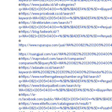
keyword=WA+0821+1305+0400++%5B%5BADEFA%5D%5D++Jasa+
🌐
https://www.jualaku.id/all-categories?
q=WA+0821+1305+0400++%5B%5BADEFA%5D%5D++Biaya+Pema
🌐
https://www.pricebook.co.id/search?
keyword=WA+0821+1305+0400++%5B%5BADEFA%5D%5D++Harga
🌐
https://direktoriukm.com/search/?
q=WA+0821+1305+0400++%5B%5BADEFA%5D%5D++Penjual+G
🌐
https://blog.fastwork.id/?
s=WA+0821+1305+0400++%5B%5BADEFA%5D%5D++Penyedia+Geo
🌐
https://www.ruparupa.com/jual/WA%200821%201305%2
🌐
https://ruangjual.com/cari/WA%200821%201305%2004
🌐
https://inaproduct.com/search/companies?
companies%5Bquery%5D=WA%200821%201305%200400%2
🌐
https://adasale.co.id/search?
keyword=WA%200821%201305%200400%20Vendor%20Jua
🌐
https://www.northerngatewaychamber.org/list/search?
q=WA+0821+1305+0400++%5B%5BADEFA%5D%5D++Pengadaan
🌐
https://www.tribunjualbeli.com/search/q-
WA+0821+1305+0400++%5B%5BADEFA%5D%5D++Biaya+Pemasan
🌐
https://sr-
rs.facebook.com/public/WA+0821+1305+0400++%5B%5BADEF
🌐
https://www.elitefts.com/catalogsearch/result/?
q=WA+0821+1305+0400++%5B%5BADEFA%5D%5D++Pusat+Penj