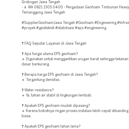
Grobogan Jawa Tengah
- 📱 WA 0821 1305 0400 - Pengadaan Geofoam Timbunan Heavy
Temanggung Jawa Tengah
#SupplierGeofoamJawa Tengah #Geofoam #Engineering #Infras
#proyek #geoteknik #stabilisasi #eps #engineering
❓ FAQ Seputar Layanan di Jawa Tengah
❓ Apa fungsi utama EPS geofoam?
🔹 Digunakan untuk menggantikan urugan berat sehingga tekanan
dasar berkurang.
❓ Berapa harga EPS geofoam di Jawa Tengah?
🔹 Tergantung densitas.
❓ Water resistance?
🔹 Ya, tahan air stabil di lingkungan lembab.
❓ Apakah EPS geofoam mudah dipasang?
🔹 Karena bobotnya ringan proses instalasi lebih cepat dibandin
biasa.
❓ Apakah EPS geofoam tahan lama?