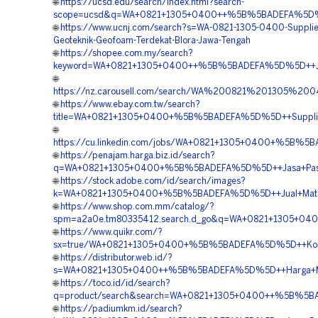
🌐
https://ucsd.edu/search/index.html?search-
scope=ucsd&q=WA+0821+1305+0400++%5B%5BADEFA%5D%5D
🌐
https://www.ucnj.com/search?s=WA-0821-1305-0400-Supplier
Geoteknik-Geofoam-Terdekat-Blora-Jawa-Tengah
🌐
https://shopee.com.my/search?
keyword=WA+0821+1305+0400++%5B%5BADEFA%5D%5D++Jasa+
🌐
https://nz.carousell.com/search/WA%200821%201305%
🌐
https://www.ebay.com.tw/search?
title=WA+0821+1305+0400+%5B%5BADEFA%5D%5D++Supplier+
🌐
https://cu.linkedin.com/jobs/WA+0821+1305+0400+%5B%5
🌐
https://penajam.harga.biz.id/search?
q=WA+0821+1305+0400+%5B%5BADEFA%5D%5D++Jasa+Pasang
🌐
https://stock.adobe.com/id/search/images?
k=WA+0821+1305+0400+%5B%5BADEFA%5D%5D++Jual+Materia
🌐
https://www.shop.com.mm/catalog/?
spm=a2a0e.tm80335412.search.d_go&q=WA+0821+1305+04
🌐
https://www.quikr.com/?
sx=true/WA+0821+1305+0400+%5B%5BADEFA%5D%5D++Kontrak
🌐
https://distributor.web.id/?
s=WA+0821+1305+0400++%5B%5BADEFA%5D%5D++Harga+Mate
🌐
https://toco.id/id/search?
q=product/search&search=WA+0821+1305+0400++%5B%5BADE
🌐
https://padiumkm.id/search?