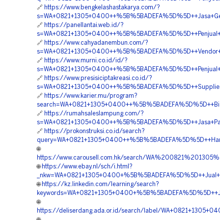
🔗
https://www.bengkelashastakarya.com/?
s=WA+0821+1305+0400++%5B%5BADEFA%5D%5D++Jasa+Geo
🔗
https://panellantai.web.id/?
s=WA+0821+1305+0400++%5B%5BADEFA%5D%5D++Penjual+Geo
🔗
https://www.cahyadanembun.com/?
s=WA+0821+1305+0400++%5B%5BADEFA%5D%5D++Vendor+Ju
🔗
https://www.murni.co.id/id/?
s=WA+0821+1305+0400++%5B%5BADEFA%5D%5D++Penjual+Geof
🔗
https://www.presisiciptakreasi.co.id/?
s=WA+0821+1305+0400++%5B%5BADEFA%5D%5D++Supplier+Ge
🔗
https://www.karier.mu/program?
search=WA+0821+1305+0400++%5B%5BADEFA%5D%5D++Biaya+
🔗
https://rumahsaleslampung.com/?
s=WA+0821+1305+0400++%5B%5BADEFA%5D%5D++Jasa+Pasa
🔗
https://prokonstruksi.co.id/search?
query=WA+0821+1305+0400++%5B%5BADEFA%5D%5D++Harga+P
🌐
https://www.carousell.com.hk/search/WA%200821%201
🌐
https://www.ebay.nl/sch/i.html?
_nkw=WA+0821+1305+0400+%5B%5BADEFA%5D%5D++Jual+Mater
🌐
https://kz.linkedin.com/learning/search?
keywords=WA+0821+1305+0400+%5B%5BADEFA%5D%5D++Jasa
🌐
https://deliserdang.ada.or.id/search/label/WA+0821+1305
🌐