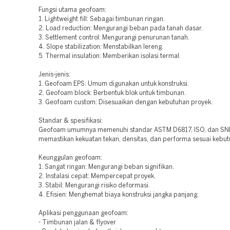
Fungsi utama geofoam:
1. Lightweight fill: Sebagai timbunan ringan.
2. Load reduction: Mengurangi beban pada tanah dasar.
3. Settlement control: Mengurangi penurunan tanah.
4. Slope stabilization: Menstabilkan lereng.
5. Thermal insulation: Memberikan isolasi termal.
Jenis-jenis:
1. Geofoam EPS: Umum digunakan untuk konstruksi.
2. Geofoam block: Berbentuk blok untuk timbunan.
3. Geofoam custom: Disesuaikan dengan kebutuhan proyek.
Standar & spesifikasi:
Geofoam umumnya memenuhi standar ASTM D6817, ISO, dan SNI
memastikan kekuatan tekan, densitas, dan performa sesuai kebut
Keunggulan geofoam:
1. Sangat ringan: Mengurangi beban signifikan.
2. Instalasi cepat: Mempercepat proyek.
3. Stabil: Mengurangi risiko deformasi.
4. Efisien: Menghemat biaya konstruksi jangka panjang.
Aplikasi penggunaan geofoam:
- Timbunan jalan & flyover