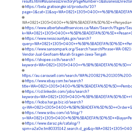
results.html#BusinessDirectoryPageNumber=1&BusinessD
🌐
https://bela.gratisongkir.id/products/10?
page=1&cat=11&sq=WA+0821+1305+0400++%5B%5BADEFA%5D%
🌐
WA+0821+1305+0400++%5B%5BADEFA%5D%5D++Penyedia+EP
🌐
https://www.albertahealthservices.ca/Main/Search/Pages/Se
k=WA+0821+1305+0400++%5B%5BADEFA%5D%5D++Pesan+Geo
🌐
https://www.nesscountyks.gov/search?
query=WA+0821+1305+0400++%5B%5BADEFA%5D%5D++Pemboro
🌐
https://www.sansompark.org/Search?searchPhrase=WA-0821
Vendor-Jual-Geofoam-Murah-Sragen-Jawa-Tengah
🌐
https://shopee.co.th/search?
keyword=WA+0821+1305+0400++%5B%5BADEFA%5D%5D++Tem
🌐
https://au.carousell.com/search/WA%200821%201305%
🌐
https://www.ebay.com.tw/search?
title=WA+0821+1305+0400+%5B%5BADEFA%5D%5D++Pemboro
🌐
https://cd.linkedin.com/jobs/search?
keywords=WA+0821+1305+0400+%5B%5BADEFA%5D%5D++Ven
🌐
https://koba.harga.biz.id/search?
q=WA+0821+1305+0400+%5B%5BADEFA%5D%5D++Order+Geof
🌐
https://www.sribu.com/id/blog/?
s=WA+0821+1305+0400+%5B%5BADEFA%5D%5D++Biaya+Pengad
🌐
https://www.daraz.pk/catalog/?
spm=a2a0e.tm80335142.search.d_go&q=WA+0821+1305+04