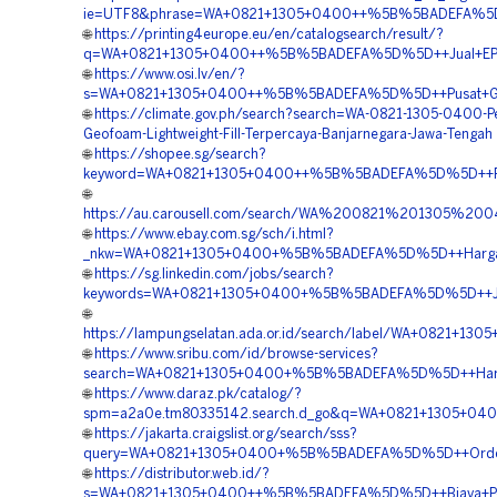
ie=UTF8&phrase=WA+0821+1305+0400++%5B%5BADEFA%5D%5D+
🌐
https://printing4europe.eu/en/catalogsearch/result/?
q=WA+0821+1305+0400++%5B%5BADEFA%5D%5D++Jual+EPS+
🌐
https://www.osi.lv/en/?
s=WA+0821+1305+0400++%5B%5BADEFA%5D%5D++Pusat+Geofo
🌐
https://climate.gov.ph/search?search=WA-0821-1305-0400-Pe
Geofoam-Lightweight-Fill-Terpercaya-Banjarnegara-Jawa-Tengah
🌐
https://shopee.sg/search?
keyword=WA+0821+1305+0400++%5B%5BADEFA%5D%5D++Pesa
🌐
https://au.carousell.com/search/WA%200821%201305
🌐
https://www.ebay.com.sg/sch/i.html?
_nkw=WA+0821+1305+0400+%5B%5BADEFA%5D%5D++Harga+Ge
🌐
https://sg.linkedin.com/jobs/search?
keywords=WA+0821+1305+0400+%5B%5BADEFA%5D%5D++Jasa
🌐
https://lampungselatan.ada.or.id/search/label/WA+082
🌐
https://www.sribu.com/id/browse-services?
search=WA+0821+1305+0400+%5B%5BADEFA%5D%5D++Harga
🌐
https://www.daraz.pk/catalog/?
spm=a2a0e.tm80335142.search.d_go&q=WA+0821+1305+04
🌐
https://jakarta.craigslist.org/search/sss?
query=WA+0821+1305+0400+%5B%5BADEFA%5D%5D++Order
🌐
https://distributor.web.id/?
s=WA+0821+1305+0400++%5B%5BADEFA%5D%5D++Biaya+Pem