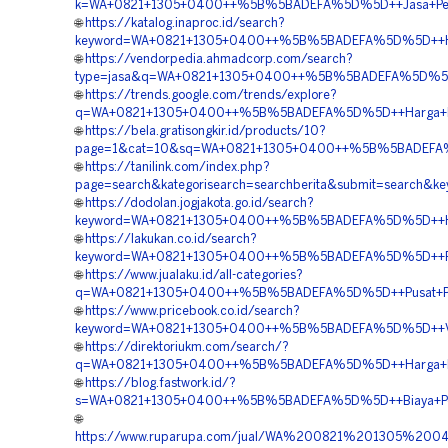
k=WA+0821+1305+0400++%5B%5BADEFA%5D%5D++Jasa+Pengad
🌐
https://katalog.inaproc.id/search?
keyword=WA+0821+1305+0400++%5B%5BADEFA%5D%5D++Harg
🌐
https://vendorpedia.ahmadcorp.com/search?
type=jasa&q=WA+0821+1305+0400++%5B%5BADEFA%5D%5D++P
🌐
https://trends.google.com/trends/explore?
q=WA+0821+1305+0400++%5B%5BADEFA%5D%5D++Harga+Pemas
🌐
https://bela.gratisongkir.id/products/10?
page=1&cat=10&sq=WA+0821+1305+0400++%5B%5BADEFA%5D
🌐
https://tanilink.com/index.php?
page=search&kategorisearch=searchberita&submit=searc
🌐
https://dodolan.jogjakota.go.id/search?
keyword=WA+0821+1305+0400++%5B%5BADEFA%5D%5D++Harg
🌐
https://lakukan.co.id/search?
keyword=WA+0821+1305+0400++%5B%5BADEFA%5D%5D++Pesa
🌐
https://www.jualaku.id/all-categories?
q=WA+0821+1305+0400++%5B%5BADEFA%5D%5D++Pusat+Penjua
🌐
https://www.pricebook.co.id/search?
keyword=WA+0821+1305+0400++%5B%5BADEFA%5D%5D++Ven
🌐
https://direktoriukm.com/search/?
q=WA+0821+1305+0400++%5B%5BADEFA%5D%5D++Harga+Pasa
🌐
https://blog.fastwork.id/?
s=WA+0821+1305+0400++%5B%5BADEFA%5D%5D++Biaya+Penga
🌐
https://www.ruparupa.com/jual/WA%200821%201305%20