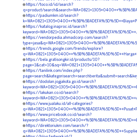
🌐
https://toco.id/id/search?
q=product/search&search=WA+0821+1305+0400++%5B%5BA
🌐
https://padiumkm.id/search?
k=WA+0821+1305+0400++%5B%5BADEFA%5D%5D++Biaya+Pasa
🌐
https://katalog.inaproc.id/search?
keyword=WA+0821+1305+0400++%5B%5BADEFA%5D%5D++Ja
🌐
https://vendorpedia.ahmadcorp.com/search?
type=jasa&q=WA+0821+1305+0400++%5B%5BADEFA%5D%5D
🌐
https://trends.google.com/trends/explore?
q=WA+0821+1305+0400++%5B%5BADEFA%5D%5D++Harga+Pe
🌐
https://bela.gratisongkir.id/products/10?
page=1&cat=10&sq=WA+0821+1305+0400++%5B%5BADEFA%
🌐
https://tanilink.com/index.php?
page=search&kategorisearch=searchberita&submit=sear
🌐
https://dodolan.jogjakota.go.id/search?
keyword=WA+0821+1305+0400++%5B%5BADEFA%5D%5D++Pen
🌐
https://lakukan.co.id/search?
keyword=WA+0821+1305+0400++%5B%5BADEFA%5D%5D++Agen
🌐
https://www.jualaku.id/all-categories?
q=WA+0821+1305+0400++%5B%5BADEFA%5D%5D++Pusat+Pen
🌐
https://www.pricebook.co.id/search?
keyword=WA+0821+1305+0400++%5B%5BADEFA%5D%5D++Bia
🌐
https://direktoriukm.com/search/?
q=WA+0821+1305+0400++%5B%5BADEFA%5D%5D++Supplier+G
🌐
https://blog.fastwork.id/?