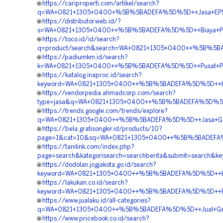
🌐
https://cariproperti.com/artikel/search?
q=WA+0821+1305+0400+%5B%5BADEFA%5D%5D++Jasa+EPS+G
🌐
https://distributor.web.id/?
s=WA+0821+1305+0400++%5B%5BADEFA%5D%5D++Biaya+Pen
🌐
https://toco.id/id/search?
q=product/search&search=WA+0821+1305+0400++%5B%5BA
🌐
https://padiumkm.id/search?
k=WA+0821+1305+0400++%5B%5BADEFA%5D%5D++Pusat+Pen
🌐
https://katalog.inaproc.id/search?
keyword=WA+0821+1305+0400++%5B%5BADEFA%5D%5D++Har
🌐
https://vendorpedia.ahmadcorp.com/search?
type=jasa&q=WA+0821+1305+0400++%5B%5BADEFA%5D%5D++
🌐
https://trends.google.com/trends/explore?
q=WA+0821+1305+0400++%5B%5BADEFA%5D%5D++Jasa+Geofoam
🌐
https://bela.gratisongkir.id/products/10?
page=1&cat=10&sq=WA+0821+1305+0400++%5B%5BADEFA%5
🌐
https://tanilink.com/index.php?
page=search&kategorisearch=searchberita&submit=sear
🌐
https://dodolan.jogjakota.go.id/search?
keyword=WA+0821+1305+0400++%5B%5BADEFA%5D%5D++Kontr
🌐
https://lakukan.co.id/search?
keyword=WA+0821+1305+0400++%5B%5BADEFA%5D%5D++Penju
🌐
https://www.jualaku.id/all-categories?
q=WA+0821+1305+0400++%5B%5BADEFA%5D%5D++Jual+Geof
🌐
https://www.pricebook.co.id/search?