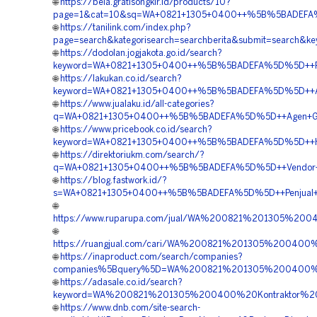
🌐
https://bela.gratisongkir.id/products/10?
page=1&cat=10&sq=WA+0821+1305+0400++%5B%5BADEFA%5
🌐
https://tanilink.com/index.php?
page=search&kategorisearch=searchberita&submit=searc
🌐
https://dodolan.jogjakota.go.id/search?
keyword=WA+0821+1305+0400++%5B%5BADEFA%5D%5D++Pusa
🌐
https://lakukan.co.id/search?
keyword=WA+0821+1305+0400++%5B%5BADEFA%5D%5D++Age
🌐
https://www.jualaku.id/all-categories?
q=WA+0821+1305+0400++%5B%5BADEFA%5D%5D++Agen+Geofo
🌐
https://www.pricebook.co.id/search?
keyword=WA+0821+1305+0400++%5B%5BADEFA%5D%5D++Har
🌐
https://direktoriukm.com/search/?
q=WA+0821+1305+0400++%5B%5BADEFA%5D%5D++Vendor+Pe
🌐
https://blog.fastwork.id/?
s=WA+0821+1305+0400++%5B%5BADEFA%5D%5D++Penjual+Geo
🌐
https://www.ruparupa.com/jual/WA%200821%201305%2
🌐
https://ruangjual.com/cari/WA%200821%201305%20040
🌐
https://inaproduct.com/search/companies?
companies%5Bquery%5D=WA%200821%201305%200400%
🌐
https://adasale.co.id/search?
keyword=WA%200821%201305%200400%20Kontraktor%20
🌐
https://www.dnb.com/site-search-