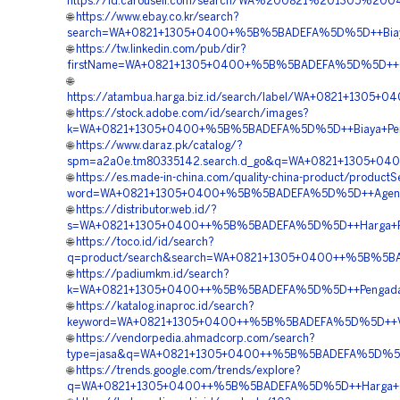
https://id.carousell.com/search/WA%200821%201305%
🌐
https://www.ebay.co.kr/search?
search=WA+0821+1305+0400+%5B%5BADEFA%5D%5D++Biaya+P
🌐
https://tw.linkedin.com/pub/dir?
firstName=WA+0821+1305+0400+%5B%5BADEFA%5D%5D++Or
🌐
https://atambua.harga.biz.id/search/label/WA+0821+13
🌐
https://stock.adobe.com/id/search/images?
k=WA+0821+1305+0400+%5B%5BADEFA%5D%5D++Biaya+Pengad
🌐
https://www.daraz.pk/catalog/?
spm=a2a0e.tm80335142.search.d_go&q=WA+0821+1305+0400
🌐
https://es.made-in-china.com/quality-china-product/product
word=WA+0821+1305+0400+%5B%5BADEFA%5D%5D++Agen+G
🌐
https://distributor.web.id/?
s=WA+0821+1305+0400++%5B%5BADEFA%5D%5D++Harga+Pen
🌐
https://toco.id/id/search?
q=product/search&search=WA+0821+1305+0400++%5B%5BAD
🌐
https://padiumkm.id/search?
k=WA+0821+1305+0400++%5B%5BADEFA%5D%5D++Pengadaan+
🌐
https://katalog.inaproc.id/search?
keyword=WA+0821+1305+0400++%5B%5BADEFA%5D%5D++Ven
🌐
https://vendorpedia.ahmadcorp.com/search?
type=jasa&q=WA+0821+1305+0400++%5B%5BADEFA%5D%5D++Ja
🌐
https://trends.google.com/trends/explore?
q=WA+0821+1305+0400++%5B%5BADEFA%5D%5D++Harga+Geo