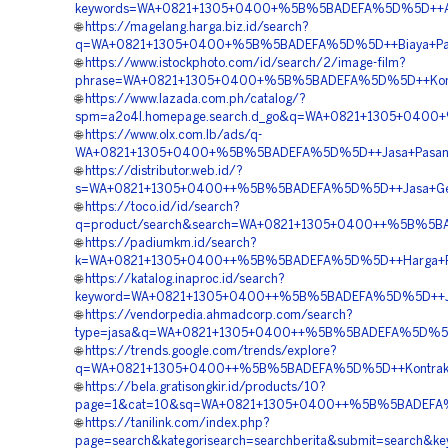
keywords=WA+0821+1305+0400+%5B%5BADEFA%5D%5D++Agen
🌐
https://magelang.harga.biz.id/search?
q=WA+0821+1305+0400+%5B%5BADEFA%5D%5D++Biaya+Pasan
🌐
https://www.istockphoto.com/id/search/2/image-film?
phrase=WA+0821+1305+0400+%5B%5BADEFA%5D%5D++Kontrak
🌐
https://www.lazada.com.ph/catalog/?
spm=a2o4l.homepage.search.d_go&q=WA+0821+1305+0400
🌐
https://www.olx.com.lb/ads/q-
WA+0821+1305+0400+%5B%5BADEFA%5D%5D++Jasa+Pasang+Ma
🌐
https://distributor.web.id/?
s=WA+0821+1305+0400++%5B%5BADEFA%5D%5D++Jasa+Geof
🌐
https://toco.id/id/search?
q=product/search&search=WA+0821+1305+0400++%5B%5BADE
🌐
https://padiumkm.id/search?
k=WA+0821+1305+0400++%5B%5BADEFA%5D%5D++Harga+Peng
🌐
https://katalog.inaproc.id/search?
keyword=WA+0821+1305+0400++%5B%5BADEFA%5D%5D++Jasa
🌐
https://vendorpedia.ahmadcorp.com/search?
type=jasa&q=WA+0821+1305+0400++%5B%5BADEFA%5D%5D+
🌐
https://trends.google.com/trends/explore?
q=WA+0821+1305+0400++%5B%5BADEFA%5D%5D++Kontraktor+P
🌐
https://bela.gratisongkir.id/products/10?
page=1&cat=10&sq=WA+0821+1305+0400++%5B%5BADEFA%5D
🌐
https://tanilink.com/index.php?
page=search&kategorisearch=searchberita&submit=search