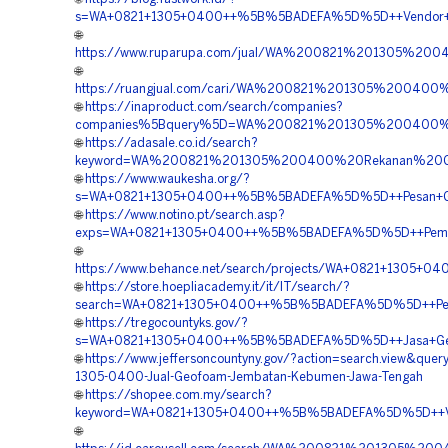
s=WA+0821+1305+0400++%5B%5BADEFA%5D%5D++Vendor+G
🌐
https://www.ruparupa.com/jual/WA%200821%201305%
🌐
https://ruangjual.com/cari/WA%200821%201305%2004
🌐
https://inaproduct.com/search/companies?
companies%5Bquery%5D=WA%200821%201305%200400%2
🌐
https://adasale.co.id/search?
keyword=WA%200821%201305%200400%20Rekanan%20Geo
🌐
https://www.waukesha.org/?
s=WA+0821+1305+0400++%5B%5BADEFA%5D%5D++Pesan+G
🌐
https://www.notino.pt/search.asp?
exps=WA+0821+1305+0400++%5B%5BADEFA%5D%5D++Pembor
🌐
https://www.behance.net/search/projects/WA+0821+130
🌐
https://store.hoepliacademy.it/it/IT/search/?
search=WA+0821+1305+0400++%5B%5BADEFA%5D%5D++Penj
🌐
https://tregocountyks.gov/?
s=WA+0821+1305+0400++%5B%5BADEFA%5D%5D++Jasa+Geo
🌐
https://www.jeffersoncountyny.gov/?action=search.view&que
1305-0400-Jual-Geofoam-Jembatan-Kebumen-Jawa-Tengah
🌐
https://shopee.com.my/search?
keyword=WA+0821+1305+0400++%5B%5BADEFA%5D%5D++Ven
🌐