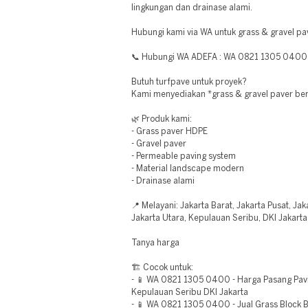
lingkungan dan drainase alami.
Hubungi kami via WA untuk grass & gravel pav
📞 Hubungi WA ADEFA : WA 0821 1305 0400
Butuh turfpave untuk proyek?
Kami menyediakan *grass & gravel paver berk
🌿 Produk kami:
- Grass paver HDPE
- Gravel paver
- Permeable paving system
- Material landscape modern
- Drainase alami
📍 Melayani: Jakarta Barat, Jakarta Pusat, Jak
Jakarta Utara, Kepulauan Seribu, DKI Jakarta
Tanya harga
🏗️ Cocok untuk:
- 📱 WA 0821 1305 0400 - Harga Pasang Pav
Kepulauan Seribu DKI Jakarta
- 📱 WA 0821 1305 0400 - Jual Grass Block B