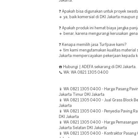
Jakarta.
❓ Apakah bisa digunakan untuk proyek swast
🔹 ya, baik komersial di DKI Jakarta maupun p
❓ Apakah produk ini hemat biaya jangka pan
🔹 benar, karena mengurangi kerusakan genan
❓ Kenapa memilih jasa Turfpave kami?
🔹 tim kami mengutamakan kualitas material 
Jakarta mempercayakan pekerjaan kepada k
☎️ Hubungi | ADEFA sekarang di DKI Jakarta.
📞 WA: WA 0821 1305 0400
📱 WA 0821 1305 0400 - Harga Pasang Pavin
Jakarta Timur DKI Jakarta
📱 WA 0821 1305 0400 - Jual Grass Block Be
Jakarta
📱 WA 0821 1305 0400 - Penyedia Paving Ra
DKI Jakarta
📱 WA 0821 1305 0400 - Harga Pemasangan 
Jakarta Selatan DKI Jakarta
📱 WA 0821 1305 0400 - Kontraktor Pasang G