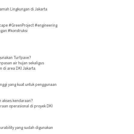
amah Lingkungan di Jakarta
cape #GreenProject #engineering
ngan #konstruksi
gunakan Turfpave?
pasan air hujan sekaligus
 di area DKI Jakarta.
inggi yang kuat untuk penggunaan
an akses kendaraan?
araan operasional di proyek DKI
urability yang sudah digunakan