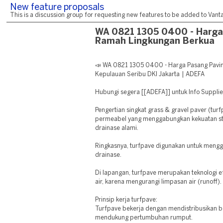
New feature proposals
This is a discussion group for requesting new features to be added to Vantag
WA 0821 1305 0400 - Harga
Ramah Lingkungan Berkua
📣 WA 0821 1305 0400 - Harga Pasang Pavin
Kepulauan Seribu DKI Jakarta | ADEFA
Hubungi segera [[ADEFA]] untuk Info Supplie
Pengertian singkat grass & gravel paver (tur
permeabel yang menggabungkan kekuatan s
drainase alami.
Ringkasnya, turfpave digunakan untuk mengg
drainase.
Di lapangan, turfpave merupakan teknologi 
air, karena mengurangi limpasan air (runoff).
Prinsip kerja turfpave:
Turfpave bekerja dengan mendistribusikan b
mendukung pertumbuhan rumput.