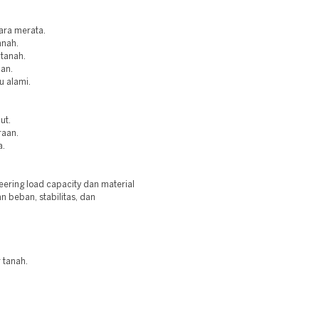
ara merata.
anah.
 tanah.
aan.
u alami.
ut.
raan.
a.
ring load capacity dan material
 beban, stabilitas, dan
 tanah.