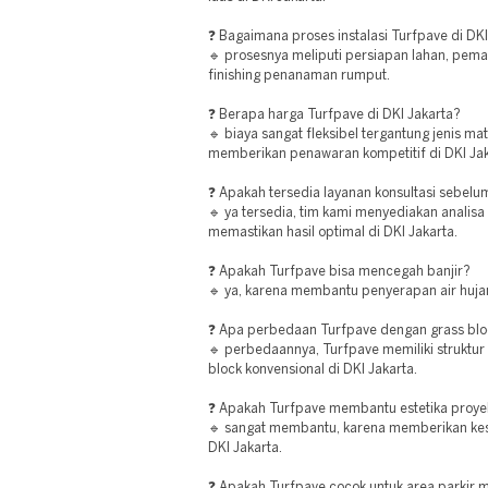
❓ Bagaimana proses instalasi Turfpave di DKI
🔹 prosesnya meliputi persiapan lahan, pem
finishing penanaman rumput.
❓ Berapa harga Turfpave di DKI Jakarta?
🔹 biaya sangat fleksibel tergantung jenis ma
memberikan penawaran kompetitif di DKI Jak
❓ Apakah tersedia layanan konsultasi sebe
🔹 ya tersedia, tim kami menyediakan analis
memastikan hasil optimal di DKI Jakarta.
❓ Apakah Turfpave bisa mencegah banjir?
🔹 ya, karena membantu penyerapan air hujan
❓ Apa perbedaan Turfpave dengan grass bl
🔹 perbedaannya, Turfpave memiliki struktur 
block konvensional di DKI Jakarta.
❓ Apakah Turfpave membantu estetika proye
🔹 sangat membantu, karena memberikan kes
DKI Jakarta.
❓ Apakah Turfpave cocok untuk area parkir m