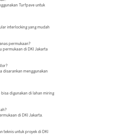
enggunakan Turfpave untuk
ular interlocking yang mudah
panas permukaan?
u permukaan di DKI Jakarta
ktor?
arta disarankan menggunakan
e bisa digunakan di lahan miring
nah?
ermukaan di DKI Jakarta.
n teknis untuk proyek di DKI