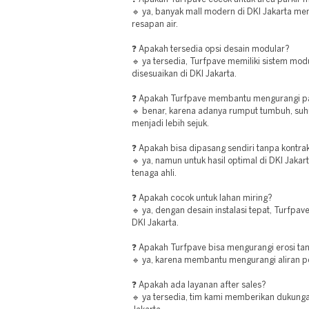
🔹 ya, banyak mall modern di DKI Jakarta m
resapan air.
❓ Apakah tersedia opsi desain modular?
🔹 ya tersedia, Turfpave memiliki sistem mod
disesuaikan di DKI Jakarta.
❓ Apakah Turfpave membantu mengurangi 
🔹 benar, karena adanya rumput tumbuh, suh
menjadi lebih sejuk.
❓ Apakah bisa dipasang sendiri tanpa kontra
🔹 ya, namun untuk hasil optimal di DKI Jak
tenaga ahli.
❓ Apakah cocok untuk lahan miring?
🔹 ya, dengan desain instalasi tepat, Turfpav
DKI Jakarta.
❓ Apakah Turfpave bisa mengurangi erosi ta
🔹 ya, karena membantu mengurangi aliran p
❓ Apakah ada layanan after sales?
🔹 ya tersedia, tim kami memberikan dukunga