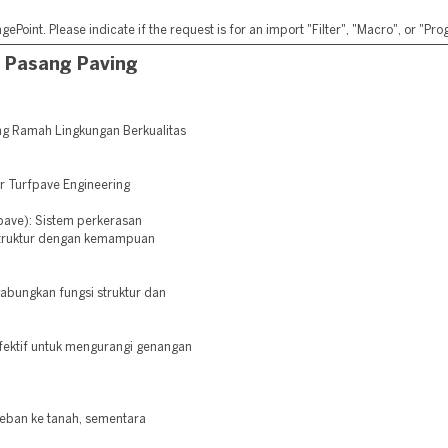
ePoint. Please indicate if the request is for an import "Filter", "Macro", or "P
 Pasang Paving
g Ramah Lingkungan Berkualitas
r Turfpave Engineering
fpave): Sistem perkerasan
truktur dengan kemampuan
abungkan fungsi struktur dan
efektif untuk mengurangi genangan
eban ke tanah, sementara