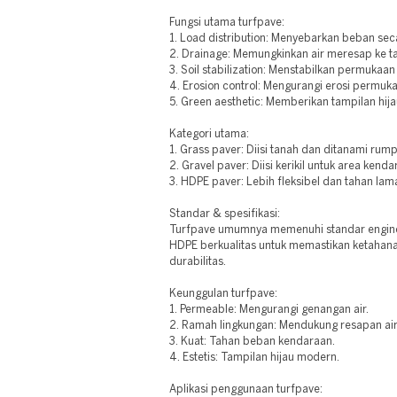
Fungsi utama turfpave:
1. Load distribution: Menyebarkan beban sec
2. Drainage: Memungkinkan air meresap ke t
3. Soil stabilization: Menstabilkan permukaan
4. Erosion control: Mengurangi erosi permuk
5. Green aesthetic: Memberikan tampilan hija
Kategori utama:
1. Grass paver: Diisi tanah dan ditanami rump
2. Gravel paver: Diisi kerikil untuk area kenda
3. HDPE paver: Lebih fleksibel dan tahan lam
Standar & spesifikasi:
Turfpave umumnya memenuhi standar enginee
HDPE berkualitas untuk memastikan ketahanan
durabilitas.
Keunggulan turfpave:
1. Permeable: Mengurangi genangan air.
2. Ramah lingkungan: Mendukung resapan air
3. Kuat: Tahan beban kendaraan.
4. Estetis: Tampilan hijau modern.
Aplikasi penggunaan turfpave: