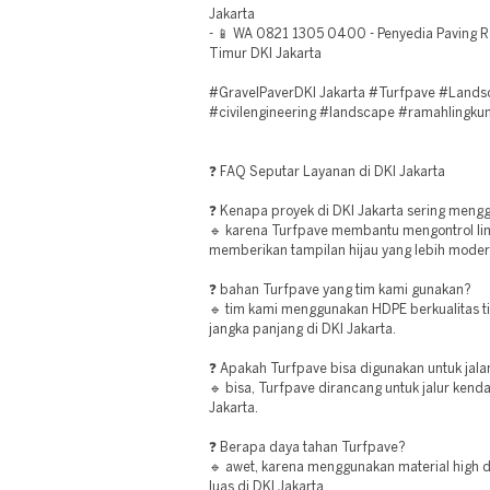
Jakarta
- 📱 WA 0821 1305 0400 - Penyedia Paving R
Timur DKI Jakarta
#GravelPaverDKI Jakarta #Turfpave #Lands
#civilengineering #landscape #ramahlingku
❓ FAQ Seputar Layanan di DKI Jakarta
❓ Kenapa proyek di DKI Jakarta sering meng
🔹 karena Turfpave membantu mengontrol lim
memberikan tampilan hijau yang lebih modern
❓ bahan Turfpave yang tim kami gunakan?
🔹 tim kami menggunakan HDPE berkualitas t
jangka panjang di DKI Jakarta.
❓ Apakah Turfpave bisa digunakan untuk jal
🔹 bisa, Turfpave dirancang untuk jalur kend
Jakarta.
❓ Berapa daya tahan Turfpave?
🔹 awet, karena menggunakan material high d
luas di DKI Jakarta.