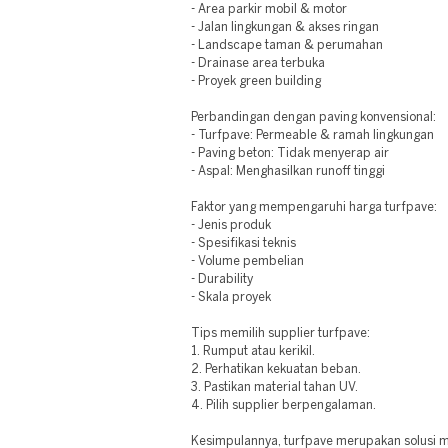
- Area parkir mobil & motor
- Jalan lingkungan & akses ringan
- Landscape taman & perumahan
- Drainase area terbuka
- Proyek green building
Perbandingan dengan paving konvensional:
- Turfpave: Permeable & ramah lingkungan
- Paving beton: Tidak menyerap air
- Aspal: Menghasilkan runoff tinggi
Faktor yang mempengaruhi harga turfpave:
- Jenis produk
- Spesifikasi teknis
- Volume pembelian
- Durability
- Skala proyek
Tips memilih supplier turfpave:
1. Rumput atau kerikil.
2. Perhatikan kekuatan beban.
3. Pastikan material tahan UV.
4. Pilih supplier berpengalaman.
Kesimpulannya, turfpave merupakan solusi 