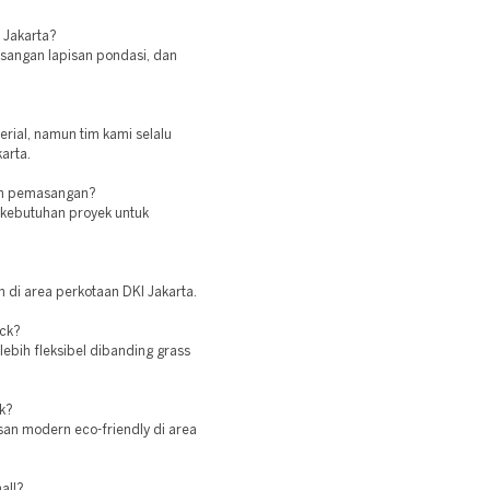
 Jakarta?
asangan lapisan pondasi, dan
terial, namun tim kami selalu
arta.
lum pemasangan?
a kebutuhan proyek untuk
 di area perkotaan DKI Jakarta.
ock?
lebih fleksibel dibanding grass
k?
an modern eco-friendly di area
all?