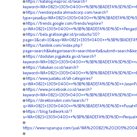
🌐
https://katalog.inaproc.id/search?
keyword=WA+0821+1305+0400++%5B%5BADEFA%5D%5D++Pesan
🌐
https://vendorpedia.ahmadcorp.com/search?
type=jasa&q=WA+0821+1305+0400++%5B%5BADEFA%5D%5D++
🌐
https://trends.google.com/trends/explore?
q=WA+0821+1305+0400++%5B%5BADEFA%5D%5D++Pengadaan+
🌐
https://bela.gratisongkir.id/products/10?
page=1&cat=10&sq=WA+0821+1305+0400++%5B%5BADEFA%5D%
🌐
https://tanilink.com/index.php?
page=search&kategorisearch=searchberita&submit=searc
🌐
https://dodolan.jogjakota.go.id/search?
keyword=WA+0821+1305+0400++%5B%5BADEFA%5D%5D++Agen+P
🌐
https://lakukan.co.id/search?
keyword=WA+0821+1305+0400++%5B%5BADEFA%5D%5D++Biaya
🌐
https://www.jualaku.id/all-categories?
q=WA+0821+1305+0400++%5B%5BADEFA%5D%5D++Jasa+Pasang
🌐
https://www.pricebook.co.id/search?
keyword=WA+0821+1305+0400++%5B%5BADEFA%5D%5D++Order
🌐
https://direktoriukm.com/search/?
q=WA+0821+1305+0400++%5B%5BADEFA%5D%5D++Pusat+Penju
🌐
https://blog.fastwork.id/?
s=WA+0821+1305+0400++%5B%5BADEFA%5D%5D++Penjual+Pav
🌐
https://www.ruparupa.com/jual/WA%200821%201305%2
🌐