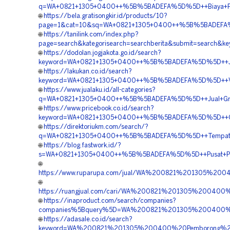
q=WA+0821+1305+0400++%5B%5BADEFA%5D%5D++Biaya+Penga
🌐
https://bela.gratisongkir.id/products/10?
page=1&cat=10&sq=WA+0821+1305+0400++%5B%5BADEFA%5D%
🌐
https://tanilink.com/index.php?
page=search&kategorisearch=searchberita&submit=search
🌐
https://dodolan.jogjakota.go.id/search?
keyword=WA+0821+1305+0400++%5B%5BADEFA%5D%5D++Jasa+
🌐
https://lakukan.co.id/search?
keyword=WA+0821+1305+0400++%5B%5BADEFA%5D%5D++Vendo
🌐
https://www.jualaku.id/all-categories?
q=WA+0821+1305+0400++%5B%5BADEFA%5D%5D++Jual+Grass+
🌐
https://www.pricebook.co.id/search?
keyword=WA+0821+1305+0400++%5B%5BADEFA%5D%5D++Orde
🌐
https://direktoriukm.com/search/?
q=WA+0821+1305+0400++%5B%5BADEFA%5D%5D++Tempat+Jua
🌐
https://blog.fastwork.id/?
s=WA+0821+1305+0400++%5B%5BADEFA%5D%5D++Pusat+Penjua
🌐
https://www.ruparupa.com/jual/WA%200821%201305%20
🌐
https://ruangjual.com/cari/WA%200821%201305%200400
🌐
https://inaproduct.com/search/companies?
companies%5Bquery%5D=WA%200821%201305%200400%20
🌐
https://adasale.co.id/search?
keyword=WA%200821%201305%200400%20Pemborong%20T