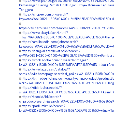
🌐
https://www.ipc.nsw.gov.au/search?keys=WA-0821-1305-0400
Pemasangan-Paving-Ramah-Lingkungan-Proyek-Konawe-Kepulaua
Tenggara
🌐
https://shopee.com.br/search?
keyword=WA+0821+1305+0400++%5B%5BADEFA%5D%5D++Harg
🌐
https://au.carousell.com/search/WA%200821%201305%2
🌐
https://www.ebay.it/sch/i.html?
_nkw=WA+0821+1305+0400+%5B%5BADEFA%5D%5D++Penyedia+
🌐
https://am.linkedin.com/jobs/search?
keywords=WA+0821+1305+0400+%5B%5BADEFA%5D%5D++Orde
🌐
https://bengkalis.terdekat.or.id/search?
q=WA+0821+1305+0400+%5B%5BADEFA%5D%5D++Pemborong+G
🌐
https://stock.adobe.com/id/search/images?
k=WA+0821+1305+0400+%5B%5BADEFA%5D%5D++Jual+Grass+B
🌐
https://www.lazada.vn/catalog/?
spm=a2o4n.homepage.search.d_go&q=WA+0821+1305+0400+
🌐
https://kr.made-in-china.com/quality-china-product/productS
word=WA+0821+1305+0400+%5B%5BADEFA%5D%5D++Harga+Pas
🌐
https://distributor.web.id/?
s=WA+0821+1305+0400++%5B%5BADEFA%5D%5D++Agen+Penjua
🌐
https://toco.id/id/search?
q=product/search&search=WA+0821+1305+0400++%5B%5BAD
🌐
https://padiumkm.id/search?
k=WA+0821+1305+0400++%5B%5BADEFA%5D%5D++Jual+Turfp