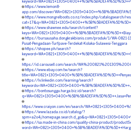
keyword=WA+0821+1305+0400++%5B%5BADEFA%5D%5D++Vendor
🌐
https://www.lemon8-
app.com/discover/WA+0821+1305+0400++%5B%5BADEFA%5D%5
🌐
https://www.mongrelboots.co.nz/index.php/catalogsearch/res
cat=17&q=WA+0821+1305+0400++%5B%5BADEFA%5D%5D++Tem
🌐
https://www.shawnee.edu/search/content?
keys=WA+0821+1305+0400++%5B%5BADEFA%5D%5D++Biaya+Pas
🌐
https://bursausaha.dongkrakbisnis.com/produk/1/WA-0821-
Pusat-Pengadaan-Turfpave-Terdekat-Kolaka-Sulawesi-Tenggara
🌐
https://shopee.ph/search?
keyword=WA+0821+1305+0400++%5B%5BADEFA%5D%5D++Suppli
🌐
https://id.carousell.com/search/WA%200821%201305%
🌐
https://www.ebay.com.tw/search?
title=WA+0821+1305+0400+%5B%5BADEFA%5D%5D++Penyedia
🌐
https://lv.linkedin.com/learning/search?
keywords=WA+0821+1305+0400+%5B%5BADEFA%5D%5D++Jasa+
🌐
https://bontosunggu.harga.biz.id/search?
q=WA+0821+1305+0400+%5B%5BADEFA%5D%5D++Jasa+Pengada
🌐
https://www.craiyon.com/en/search/WA+0821+1305+0400+
🌐
https://www.lazada.co.id/catalog/?
spm=a2o4j.homepage.search.d_go&q=WA+0821+1305+0400+
🌐
https://sa.made-in-china.com/quality-china-product/product
word=WA+0821+1305+0400+%5B%5BADEFA%5D%5D++Harga+Gr