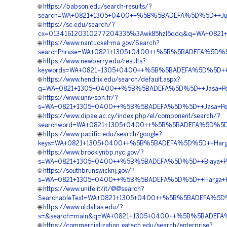
🌐
https://babson.edu/search-results/?
search=WA+0821+1305+0400++%5B%5BADEFA%5D%5D++Jual+G
🌐
https://sc.edu/search/?
cx=013416120310277204335%3Awk85hzl5qdq&q=WA+0821+1
🌐
https://www.nantucket-ma.gov/Search?
searchPhrase=WA+0821+1305+0400++%5B%5BADEFA%5D%5D++
🌐
https://www.newberry.edu/results?
keywords=WA+0821+1305+0400++%5B%5BADEFA%5D%5D++Reka
🌐
https://www.hendrix.edu/search/default.aspx?
q=WA+0821+1305+0400++%5B%5BADEFA%5D%5D++Jasa+Pengad
🌐
https://www.univ-spn.fr/?
s=WA+0821+1305+0400++%5B%5BADEFA%5D%5D++Jasa+Penga
🌐
https://www.dipae.ac.cy/index.php/el/component/search/?
searchword=WA+0821+1305+0400++%5B%5BADEFA%5D%5D++Ko
🌐
https://www.pacific.edu/search/google?
keys=WA+0821+1305+0400++%5B%5BADEFA%5D%5D++Harga+Pe
🌐
https://www.brooklynbp.nyc.gov/?
s=WA+0821+1305+0400++%5B%5BADEFA%5D%5D++Biaya+Pemas
🌐
https://southbrunswicknj.gov/?
s=WA+0821+1305+0400++%5B%5BADEFA%5D%5D++Harga+Pemas
🌐
https://www.unife.it/it/@@search?
SearchableText=WA+0821+1305+0400++%5B%5BADEFA%5D%5D+
🌐
https://www.utdallas.edu/?
s=&search=main&q=WA+0821+1305+0400++%5B%5BADEFA%5D%5
🌐
https://commercialization.gatech.edu/search/enterprise?