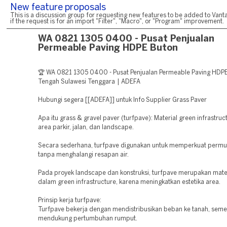
New feature proposals
This is a discussion group for requesting new features to be added to Vanta
if the request is for an import "Filter", "Macro", or "Program" improvement.
WA 0821 1305 0400 - Pusat Penjualan
Permeable Paving HDPE Buton
🏆 WA 0821 1305 0400 - Pusat Penjualan Permeable Paving HDP
Tengah Sulawesi Tenggara | ADEFA
Hubungi segera [[ADEFA]] untuk Info Supplier Grass Paver
Apa itu grass & gravel paver (turfpave): Material green infrastruc
area parkir, jalan, dan landscape.
Secara sederhana, turfpave digunakan untuk memperkuat permu
tanpa menghalangi resapan air.
Pada proyek landscape dan konstruksi, turfpave merupakan mater
dalam green infrastructure, karena meningkatkan estetika area.
Prinsip kerja turfpave:
Turfpave bekerja dengan mendistribusikan beban ke tanah, seme
mendukung pertumbuhan rumput.