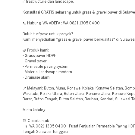
infrastructure dan landscape.
Konsultasi GRATIS sekarang untuk grass & gravel paver di Sulawe
📞 Hubungi WA ADEFA : WA 0821 1305 0400
Butuh turfpave untuk proyek?
Kami menyediakan *grass & gravel paver berkualitas* di Sulawes
🌿 Produk kami:
- Grass paver HDPE
- Gravel paver
- Permeable paving system
- Material landscape modern
- Drainase alami
📍 Melayani: Buton, Muna, Konawe, Kolaka, Konawe Selatan, Bomb
Wakatobi, Kolaka Utara, Buton Utara, Konawe Utara, Konawe Kep
Barat, Buton Tengah, Buton Selatan, Baubau, Kendari, Sulawesi T
Minta katalog
🏗️ Cocok untuk:
- 📱 WA 0821 1305 0400 - Pusat Penjualan Permeable Paving HD
Tengah Sulawesi Tenggara