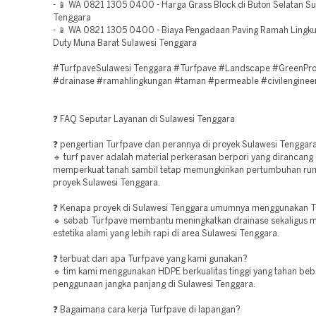
- 📱 WA 0821 1305 0400 - Harga Grass Block di Buton Selatan Su
Tenggara
- 📱 WA 0821 1305 0400 - Biaya Pengadaan Paving Ramah Lingk
Duty Muna Barat Sulawesi Tenggara
#TurfpaveSulawesi Tenggara #Turfpave #Landscape #GreenPro
#drainase #ramahlingkungan #taman #permeable #civilenginee
❓ FAQ Seputar Layanan di Sulawesi Tenggara
❓ pengertian Turfpave dan perannya di proyek Sulawesi Tenggar
🔹 turf paver adalah material perkerasan berpori yang dirancang
memperkuat tanah sambil tetap memungkinkan pertumbuhan rum
proyek Sulawesi Tenggara.
❓ Kenapa proyek di Sulawesi Tenggara umumnya menggunakan T
🔹 sebab Turfpave membantu meningkatkan drainase sekaligus 
estetika alami yang lebih rapi di area Sulawesi Tenggara.
❓ terbuat dari apa Turfpave yang kami gunakan?
🔹 tim kami menggunakan HDPE berkualitas tinggi yang tahan beb
penggunaan jangka panjang di Sulawesi Tenggara.
❓ Bagaimana cara kerja Turfpave di lapangan?