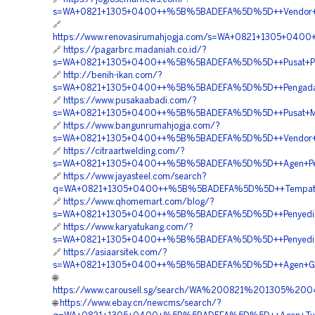
s=WA+0821+1305+0400++%5B%5BADEFA%5D%5D++Vendor+Peng
🔗
https://www.renovasirumahjogja.com/s=WA+0821+1305+040
🔗
https://pagarbrc.madaniah.co.id/?
s=WA+0821+1305+0400++%5B%5BADEFA%5D%5D++Pusat+Penga
🔗
http://benih-ikan.com/?
s=WA+0821+1305+0400++%5B%5BADEFA%5D%5D++Pengadaan+G
🔗
https://www.pusakaabadi.com/?
s=WA+0821+1305+0400++%5B%5BADEFA%5D%5D++Pusat+Materi
🔗
https://www.bangunrumahjogja.com/?
s=WA+0821+1305+0400++%5B%5BADEFA%5D%5D++Vendor+Jual
🔗
https://citraartwelding.com/?
s=WA+0821+1305+0400++%5B%5BADEFA%5D%5D++Agen+Penjua
🔗
https://www.jayasteel.com/search?
q=WA+0821+1305+0400++%5B%5BADEFA%5D%5D++Tempat+Jual
🔗
https://www.qhomemart.com/blog/?
s=WA+0821+1305+0400++%5B%5BADEFA%5D%5D++Penyedia+Tu
🔗
https://www.karyatukang.com/?
s=WA+0821+1305+0400++%5B%5BADEFA%5D%5D++Penyedia+Mat
🔗
https://asiaarsitek.com/?
s=WA+0821+1305+0400++%5B%5BADEFA%5D%5D++Agen+Grass
🌐
https://www.carousell.sg/search/WA%200821%201305%
🌐
https://www.ebay.cn/newcms/search/?