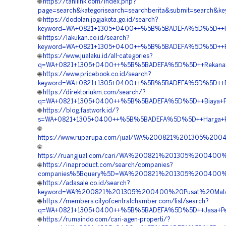
🌐
https://tanilink.com/index.php?
page=search&kategorisearch=searchberita&submit=search
🌐
https://dodolan.jogjakota.go.id/search?
keyword=WA+0821+1305+0400++%5B%5BADEFA%5D%5D++Harga+
🌐
https://lakukan.co.id/search?
keyword=WA+0821+1305+0400++%5B%5BADEFA%5D%5D++Penju
🌐
https://www.jualaku.id/all-categories?
q=WA+0821+1305+0400++%5B%5BADEFA%5D%5D++Rekanan+Pav
🌐
https://www.pricebook.co.id/search?
keyword=WA+0821+1305+0400++%5B%5BADEFA%5D%5D++Pesan
🌐
https://direktoriukm.com/search/?
q=WA+0821+1305+0400++%5B%5BADEFA%5D%5D++Biaya+Pasang
🌐
https://blog.fastwork.id/?
s=WA+0821+1305+0400++%5B%5BADEFA%5D%5D++Harga+Pasan
🌐
https://www.ruparupa.com/jual/WA%200821%201305%20
🌐
https://ruangjual.com/cari/WA%200821%201305%20040
🌐
https://inaproduct.com/search/companies?
companies%5Bquery%5D=WA%200821%201305%200400%20O
🌐
https://adasale.co.id/search?
keyword=WA%200821%201305%200400%20Pusat%20Mater
🌐
https://members.cityofcentralchamber.com/list/search?
q=WA+0821+1305+0400++%5B%5BADEFA%5D%5D++Jasa+Pengada
🌐
https://rumaindo.com/cari-agen-properti/?