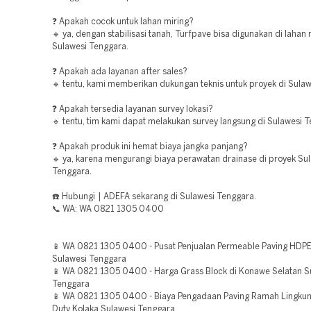
❓ Apakah cocok untuk lahan miring?
🔹 ya, dengan stabilisasi tanah, Turfpave bisa digunakan di lahan 
Sulawesi Tenggara.
❓ Apakah ada layanan after sales?
🔹 tentu, kami memberikan dukungan teknis untuk proyek di Sula
❓ Apakah tersedia layanan survey lokasi?
🔹 tentu, tim kami dapat melakukan survey langsung di Sulawesi 
❓ Apakah produk ini hemat biaya jangka panjang?
🔹 ya, karena mengurangi biaya perawatan drainase di proyek Su
Tenggara.
☎️ Hubungi | ADEFA sekarang di Sulawesi Tenggara.
📞 WA: WA 0821 1305 0400
📱 WA 0821 1305 0400 - Pusat Penjualan Permeable Paving HDPE
Sulawesi Tenggara
📱 WA 0821 1305 0400 - Harga Grass Block di Konawe Selatan S
Tenggara
📱 WA 0821 1305 0400 - Biaya Pengadaan Paving Ramah Lingku
Duty Kolaka Sulawesi Tenggara