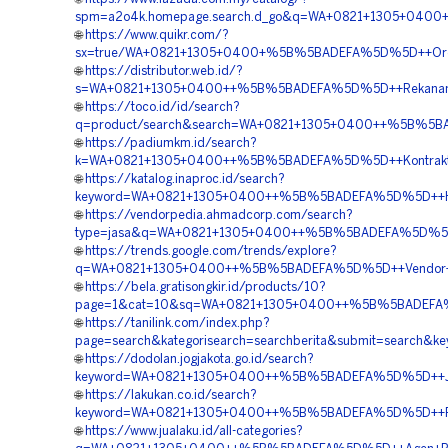
spm=a2o4k.homepage.search.d_go&q=WA+0821+1305+0400+
🌐
https://www.quikr.com/?
sx=true/WA+0821+1305+0400+%5B%5BADEFA%5D%5D++Order+
🌐
https://distributor.web.id/?
s=WA+0821+1305+0400++%5B%5BADEFA%5D%5D++Rekanan+Gra
🌐
https://toco.id/id/search?
q=product/search&search=WA+0821+1305+0400++%5B%5BAD
🌐
https://padiumkm.id/search?
k=WA+0821+1305+0400++%5B%5BADEFA%5D%5D++Kontraktor+P
🌐
https://katalog.inaproc.id/search?
keyword=WA+0821+1305+0400++%5B%5BADEFA%5D%5D++Harga
🌐
https://vendorpedia.ahmadcorp.com/search?
type=jasa&q=WA+0821+1305+0400++%5B%5BADEFA%5D%5D++J
🌐
https://trends.google.com/trends/explore?
q=WA+0821+1305+0400++%5B%5BADEFA%5D%5D++Vendor+Jual
🌐
https://bela.gratisongkir.id/products/10?
page=1&cat=10&sq=WA+0821+1305+0400++%5B%5BADEFA%5D
🌐
https://tanilink.com/index.php?
page=search&kategorisearch=searchberita&submit=search
🌐
https://dodolan.jogjakota.go.id/search?
keyword=WA+0821+1305+0400++%5B%5BADEFA%5D%5D++Jasa+
🌐
https://lakukan.co.id/search?
keyword=WA+0821+1305+0400++%5B%5BADEFA%5D%5D++Pusat
🌐
https://www.jualaku.id/all-categories?