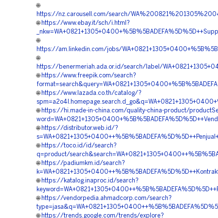
🌐
https://nz.carousell.com/search/WA%200821%201305%2
🌐
https://www.ebay.it/sch/i.html?
_nkw=WA+0821+1305+0400+%5B%5BADEFA%5D%5D++Supplier+M
🌐
https://am.linkedin.com/jobs/WA+0821+1305+0400+%5B%5B
🌐
https://benermeriah.ada.or.id/search/label/WA+0821+130
🌐
https://www.freepik.com/search?
format=search&query=WA+0821+1305+0400+%5B%5BADEFA%5D
🌐
https://www.lazada.co.th/catalog/?
spm=a2o4l.homepage.search.d_go&q=WA+0821+1305+0400+
🌐
https://hi.made-in-china.com/quality-china-product/productS
word=WA+0821+1305+0400+%5B%5BADEFA%5D%5D++Vendor+P
🌐
https://distributor.web.id/?
s=WA+0821+1305+0400++%5B%5BADEFA%5D%5D++Penjual+Perm
🌐
https://toco.id/id/search?
q=product/search&search=WA+0821+1305+0400++%5B%5BADE
🌐
https://padiumkm.id/search?
k=WA+0821+1305+0400++%5B%5BADEFA%5D%5D++Kontraktor+
🌐
https://katalog.inaproc.id/search?
keyword=WA+0821+1305+0400++%5B%5BADEFA%5D%5D++Pusat
🌐
https://vendorpedia.ahmadcorp.com/search?
type=jasa&q=WA+0821+1305+0400++%5B%5BADEFA%5D%5D++Ag
🌐
https://trends.google.com/trends/explore?