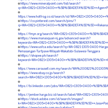
🌐
https://www.mineralpoint.com/list/search?
q=WA+0821+1305+0400++%5B%5BADEFA%5D%5D++Agen+Penjual
🌐
https://www.hotfrog.co.id/search/id/WA+0821+1305+0400+
🌐
https://co.pinterest.com/search/pins/?
q=WA+0821+1305+0400++%5B%5BADEFA%5D%5D++Rekanan+Gra
🌐
https://fmyn.org/search/WA+0821+1305+0400++%5B%5BADEFA
🌐
https://www.manasquan-nj.gov/advanced-search?
keywords=WA+0821+1305+0400++%5B%5BADEFA%5D%5D++Tempa
🌐
https://www.usfca.edu/search?q=WA-0821-1305-0400-Harga
Pemasangan-Turfpave-Wilayah-Wakatobi-Sulawesi-Tenggara
🌐
https://shopee.ph/search?
keyword=WA+0821+1305+0400++%5B%5BADEFA%5D%5D++Kontra
🌐
https://www.carousell.com.my/search/WA%200821%2013
🌐
https://www.ebay.co.jp/search?
search=WA+0821+1305+0400+%5B%5BADEFA%5D%5D++Vendor
🌐
https://bi.linkedin.com/jobs/WA+0821+1305+0400+%5B%5B
🌐
https://jember.harga.biz.id/search/label/WA+0821+1305
🌐
https://stock.adobe.com/id/search/images?
k=WA+0821+1305+0400+%5B%5BADEFA%5D%5D++Jasa+Pasang+
🌐
https://www.lazada.com.my/catalog/?