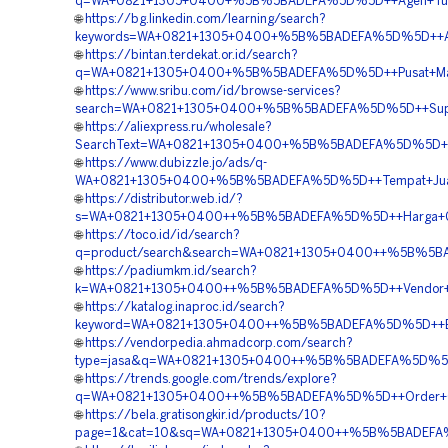
q=WA+0821+1305+0400+%5B%5BADEFA%5D%5D++Agen+Turfp
🌐
https://bg.linkedin.com/learning/search?
keywords=WA+0821+1305+0400+%5B%5BADEFA%5D%5D++Agen+
🌐
https://bintan.terdekat.or.id/search?
q=WA+0821+1305+0400+%5B%5BADEFA%5D%5D++Pusat+Materia
🌐
https://www.sribu.com/id/browse-services?
search=WA+0821+1305+0400+%5B%5BADEFA%5D%5D++Supplier
🌐
https://aliexpress.ru/wholesale?
SearchText=WA+0821+1305+0400+%5B%5BADEFA%5D%5D++Biay
🌐
https://www.dubizzle.jo/ads/q-
WA+0821+1305+0400+%5B%5BADEFA%5D%5D++Tempat+Jual+Ma
🌐
https://distributor.web.id/?
s=WA+0821+1305+0400++%5B%5BADEFA%5D%5D++Harga+Gras
🌐
https://toco.id/id/search?
q=product/search&search=WA+0821+1305+0400++%5B%5BAD
🌐
https://padiumkm.id/search?
k=WA+0821+1305+0400++%5B%5BADEFA%5D%5D++Vendor+Grav
🌐
https://katalog.inaproc.id/search?
keyword=WA+0821+1305+0400++%5B%5BADEFA%5D%5D++Biaya
🌐
https://vendorpedia.ahmadcorp.com/search?
type=jasa&q=WA+0821+1305+0400++%5B%5BADEFA%5D%5D++Ko
🌐
https://trends.google.com/trends/explore?
q=WA+0821+1305+0400++%5B%5BADEFA%5D%5D++Order+Gras
🌐
https://bela.gratisongkir.id/products/10?
page=1&cat=10&sq=WA+0821+1305+0400++%5B%5BADEFA%5D