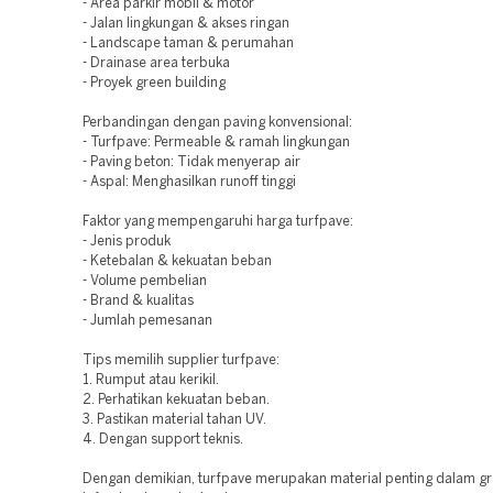
- Area parkir mobil & motor
- Jalan lingkungan & akses ringan
- Landscape taman & perumahan
- Drainase area terbuka
- Proyek green building
Perbandingan dengan paving konvensional:
- Turfpave: Permeable & ramah lingkungan
- Paving beton: Tidak menyerap air
- Aspal: Menghasilkan runoff tinggi
Faktor yang mempengaruhi harga turfpave:
- Jenis produk
- Ketebalan & kekuatan beban
- Volume pembelian
- Brand & kualitas
- Jumlah pemesanan
Tips memilih supplier turfpave:
1. Rumput atau kerikil.
2. Perhatikan kekuatan beban.
3. Pastikan material tahan UV.
4. Dengan support teknis.
Dengan demikian, turfpave merupakan material penting dalam g