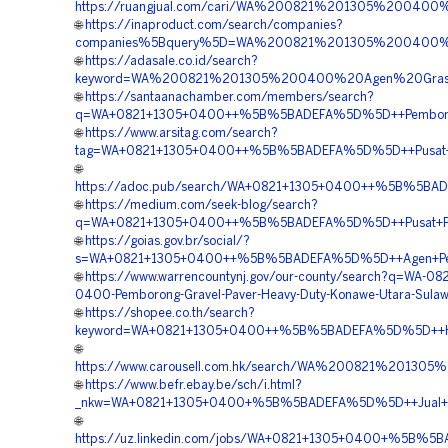
https://ruangjual.com/cari/WA%200821%201305%200400
🌐
https://inaproduct.com/search/companies?
companies%5Bquery%5D=WA%200821%201305%200400%20
🌐
https://adasale.co.id/search?
keyword=WA%200821%201305%200400%20Agen%20Grass
🌐
https://santaanachamber.com/members/search?
q=WA+0821+1305+0400++%5B%5BADEFA%5D%5D++Pemborong+
🌐
https://www.arsitag.com/search?
tag=WA+0821+1305+0400++%5B%5BADEFA%5D%5D++Pusat+Peng
🌐
https://adoc.pub/search/WA+0821+1305+0400++%5B%5BADE
🌐
https://medium.com/seek-blog/search?
q=WA+0821+1305+0400++%5B%5BADEFA%5D%5D++Pusat+Penga
🌐
https://goias.gov.br/social/?
s=WA+0821+1305+0400++%5B%5BADEFA%5D%5D++Agen+Penjual
🌐
https://www.warrencountynj.gov/our-county/search?q=WA-082
0400-Pemborong-Gravel-Paver-Heavy-Duty-Konawe-Utara-Sulaw
🌐
https://shopee.co.th/search?
keyword=WA+0821+1305+0400++%5B%5BADEFA%5D%5D++Harga+
🌐
https://www.carousell.com.hk/search/WA%200821%201
🌐
https://www.befr.ebay.be/sch/i.html?
_nkw=WA+0821+1305+0400+%5B%5BADEFA%5D%5D++Jual+Gra
🌐
https://uz.linkedin.com/jobs/WA+0821+1305+0400+%5B%5B