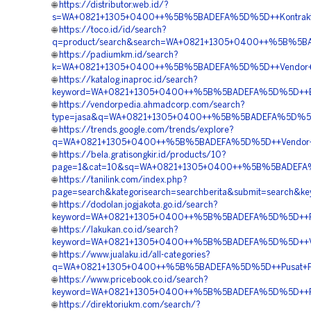
🌐
https://distributor.web.id/?
s=WA+0821+1305+0400++%5B%5BADEFA%5D%5D++Kontraktor+P
🌐
https://toco.id/id/search?
q=product/search&search=WA+0821+1305+0400++%5B%5BAD
🌐
https://padiumkm.id/search?
k=WA+0821+1305+0400++%5B%5BADEFA%5D%5D++Vendor+Jual
🌐
https://katalog.inaproc.id/search?
keyword=WA+0821+1305+0400++%5B%5BADEFA%5D%5D++Biaya
🌐
https://vendorpedia.ahmadcorp.com/search?
type=jasa&q=WA+0821+1305+0400++%5B%5BADEFA%5D%5D++H
🌐
https://trends.google.com/trends/explore?
q=WA+0821+1305+0400++%5B%5BADEFA%5D%5D++Vendor+Pen
🌐
https://bela.gratisongkir.id/products/10?
page=1&cat=10&sq=WA+0821+1305+0400++%5B%5BADEFA%5D%
🌐
https://tanilink.com/index.php?
page=search&kategorisearch=searchberita&submit=searc
🌐
https://dodolan.jogjakota.go.id/search?
keyword=WA+0821+1305+0400++%5B%5BADEFA%5D%5D++Pusat
🌐
https://lakukan.co.id/search?
keyword=WA+0821+1305+0400++%5B%5BADEFA%5D%5D++Vendo
🌐
https://www.jualaku.id/all-categories?
q=WA+0821+1305+0400++%5B%5BADEFA%5D%5D++Pusat+Penju
🌐
https://www.pricebook.co.id/search?
keyword=WA+0821+1305+0400++%5B%5BADEFA%5D%5D++Pusat+
🌐
https://direktoriukm.com/search/?