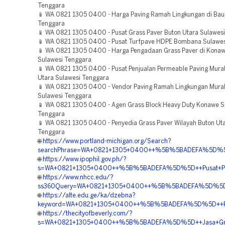
Tenggara
📱 WA 0821 1305 0400 - Harga Paving Ramah Lingkungan di Bau
Tenggara
📱 WA 0821 1305 0400 - Pusat Grass Paver Buton Utara Sulawes
📱 WA 0821 1305 0400 - Pusat Turfpave HDPE Bombana Sulawes
📱 WA 0821 1305 0400 - Harga Pengadaan Grass Paver di Konaw
Sulawesi Tenggara
📱 WA 0821 1305 0400 - Pusat Penjualan Permeable Paving Mur
Utara Sulawesi Tenggara
📱 WA 0821 1305 0400 - Vendor Paving Ramah Lingkungan Mura
Sulawesi Tenggara
📱 WA 0821 1305 0400 - Agen Grass Block Heavy Duty Konawe S
Tenggara
📱 WA 0821 1305 0400 - Penyedia Grass Paver Wilayah Buton Uta
Tenggara
🌐
https://www.portland-michigan.org/Search?
searchPhrase=WA+0821+1305+0400++%5B%5BADEFA%5D%5D++B
🌐
https://www.ipophil.gov.ph/?
s=WA+0821+1305+0400++%5B%5BADEFA%5D%5D++Pusat+Penjua
🌐
https://www.nhcc.edu/?
ss360Query=WA+0821+1305+0400++%5B%5BADEFA%5D%5D++Jas
🌐
https://alte.edu.ge/ka/dzebna?
keyword=WA+0821+1305+0400++%5B%5BADEFA%5D%5D++Pusat
🌐
https://thecityofbeverly.com/?
s=WA+0821+1305+0400++%5B%5BADEFA%5D%5D++Jasa+Grass+