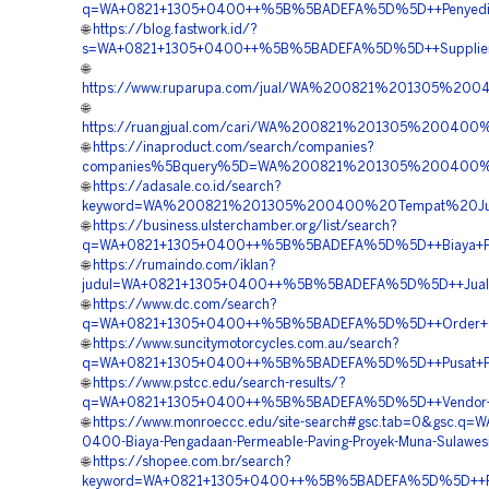
q=WA+0821+1305+0400++%5B%5BADEFA%5D%5D++Penyedia+P
🌐
https://blog.fastwork.id/?
s=WA+0821+1305+0400++%5B%5BADEFA%5D%5D++Supplier+Gra
🌐
https://www.ruparupa.com/jual/WA%200821%201305%20
🌐
https://ruangjual.com/cari/WA%200821%201305%20040
🌐
https://inaproduct.com/search/companies?
companies%5Bquery%5D=WA%200821%201305%200400%20
🌐
https://adasale.co.id/search?
keyword=WA%200821%201305%200400%20Tempat%20Jual
🌐
https://business.ulsterchamber.org/list/search?
q=WA+0821+1305+0400++%5B%5BADEFA%5D%5D++Biaya+Peng
🌐
https://rumaindo.com/iklan?
judul=WA+0821+1305+0400++%5B%5BADEFA%5D%5D++Jual+Gra
🌐
https://www.dc.com/search?
q=WA+0821+1305+0400++%5B%5BADEFA%5D%5D++Order+Tur
🌐
https://www.suncitymotorcycles.com.au/search?
q=WA+0821+1305+0400++%5B%5BADEFA%5D%5D++Pusat+Perm
🌐
https://www.pstcc.edu/search-results/?
q=WA+0821+1305+0400++%5B%5BADEFA%5D%5D++Vendor+Tur
🌐
https://www.monroeccc.edu/site-search#gsc.tab=0&gsc.q=W
0400-Biaya-Pengadaan-Permeable-Paving-Proyek-Muna-Sulawes
🌐
https://shopee.com.br/search?
keyword=WA+0821+1305+0400++%5B%5BADEFA%5D%5D++Peng