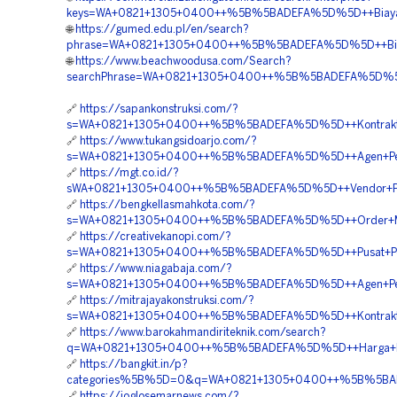
keys=WA+0821+1305+0400++%5B%5BADEFA%5D%5D++Biaya+Pem
🌐
https://gumed.edu.pl/en/search?
phrase=WA+0821+1305+0400++%5B%5BADEFA%5D%5D++Biaya+
🌐
https://www.beachwoodusa.com/Search?
searchPhrase=WA+0821+1305+0400++%5B%5BADEFA%5D%5D++K
🔗
https://sapankonstruksi.com/?
s=WA+0821+1305+0400++%5B%5BADEFA%5D%5D++Kontraktor+P
🔗
https://www.tukangsidoarjo.com/?
s=WA+0821+1305+0400++%5B%5BADEFA%5D%5D++Agen+Penjua
🔗
https://mgt.co.id/?
sWA+0821+1305+0400++%5B%5BADEFA%5D%5D++Vendor+Penga
🔗
https://bengkellasmahkota.com/?
s=WA+0821+1305+0400++%5B%5BADEFA%5D%5D++Order+Mater
🔗
https://creativekanopi.com/?
s=WA+0821+1305+0400++%5B%5BADEFA%5D%5D++Pusat+Perme
🔗
https://www.niagabaja.com/?
s=WA+0821+1305+0400++%5B%5BADEFA%5D%5D++Agen+Penjua
🔗
https://mitrajayakonstruksi.com/?
s=WA+0821+1305+0400++%5B%5BADEFA%5D%5D++Kontraktor+
🔗
https://www.barokahmandiriteknik.com/search?
q=WA+0821+1305+0400++%5B%5BADEFA%5D%5D++Harga+Pasan
🔗
https://bangkit.in/p?
categories%5B%5D=0&q=WA+0821+1305+0400++%5B%5BADEFA
🔗
https://joglosemarnews.com/?