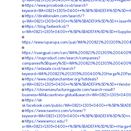
q=WA+0821+1305+0400++%5B%5BADEFA%5D%5D++Agen+Pavin
🌐
https://www.pricebook.co.id/search?
keyword=WA+0821+1305+0400++%5B%5BADEFA%5D%5D++Penjua
🌐
https://direktoriukm.com/search/?
q=WA+0821+1305+0400++%5B%5BADEFA%5D%5D++Jasa+Pemasa
🌐
https://blog.fastwork.id/?
s=WA+0821+1305+0400++%5B%5BADEFA%5D%5D++Supplier+Pa
🌐
https://www.ruparupa.com/jual/WA%200821%201305%20
🌐
https://ruangjual.com/cari/WA%200821%201305%20040
🌐
https://inaproduct.com/search/companies?
companies%5Bquery%5D=WA%200821%201305%200400%20
🌐
https://adasale.co.id/search?
keyword=WA%200821%201305%200400%20Harga%20Pasa
🌐
https://www.claytonchamber.org/hotdeals?
q=WA+0821+1305+0400++%5B%5BADEFA%5D%5D++Vendor+Gra
🌐
https://chinamanufacturingguide.com/search-result?
business=MA&countries=global&search=WA+0821+1305+040
🌐
https://sk-
sk.facebook.com/public/WA+0821+1305+0400++%5B%5BADEF
🌐
https://www.navimro.com/s/none/?
keyword=WA+0821+1305+0400++%5B%5BADEFA%5D%5D++Jasa
🌐
https://www.wmcc.edu/?
s=WA+0821+1305+0400++%5B%5BADEFA%5D%5D++Harga+Penga