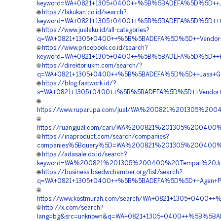
keyword=WA+0821+1305+0400++%5B%5BADEFA%5D%5D++Jasa
🌐
https://lakukan.co.id/search?
keyword=WA+0821+1305+0400++%5B%5BADEFA%5D%5D++Ord
🌐
https://www.jualaku.id/all-categories?
q=WA+0821+1305+0400++%5B%5BADEFA%5D%5D++Vendor+Pe
🌐
https://www.pricebook.co.id/search?
keyword=WA+0821+1305+0400++%5B%5BADEFA%5D%5D++Pem
🌐
https://direktoriukm.com/search/?
q=WA+0821+1305+0400++%5B%5BADEFA%5D%5D++Jasa+Geof
🌐
https://blog.fastwork.id/?
s=WA+0821+1305+0400++%5B%5BADEFA%5D%5D++Vendor+Jual+
🌐
https://www.ruparupa.com/jual/WA%200821%201305%2
🌐
https://ruangjual.com/cari/WA%200821%201305%2004
🌐
https://inaproduct.com/search/companies?
companies%5Bquery%5D=WA%200821%201305%200400%2
🌐
https://adasale.co.id/search?
keyword=WA%200821%201305%200400%20Tempat%20Ju
🌐
https://business.bsedwchamber.org/list/search?
q=WA+0821+1305+0400++%5B%5BADEFA%5D%5D++Agen+Penju
🌐
https://www.kostmurah.com/search/WA+0821+1305+0400+
🌐
http://x.com/search?
lang=bg&src=unknown&q=WA+0821+1305+0400++%5B%5BADE