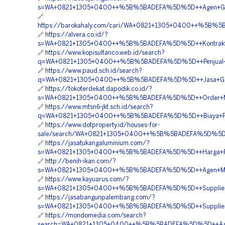
s=WA+0821+1305+0400++%5B%5BADEFA%5D%5D++Agen+Geofo
🔗
https://barokahaly.com/cari/WA+0821+1305+0400++%5B%5B
🔗
https://alvera.co.id/?
s=WA+0821+1305+0400++%5B%5BADEFA%5D%5D++Kontraktor
🔗
https://www.kopisultanco.web.id/search?
q=WA+0821+1305+0400++%5B%5BADEFA%5D%5D++Penjual+Ge
🔗
https://www.paud.sch.id/search?
q=WA+0821+1305+0400++%5B%5BADEFA%5D%5D++Jasa+Geofo
🔗
https://tokoterdekat.dapodik.co.id/?
s=WA+0821+1305+0400++%5B%5BADEFA%5D%5D++Order+Mater
🔗
https://www.mtsn6-jkt.sch.id/search?
q=WA+0821+1305+0400++%5B%5BADEFA%5D%5D++Biaya+Pasa
🔗
https://www.dotproperty.id/houses-for-
sale/search/WA+0821+1305+0400++%5B%5BADEFA%5D%5D++Ha
🔗
https://jasatukangaluminium.com/?
s=WA+0821+1305+0400++%5B%5BADEFA%5D%5D++Harga+Pasan
🔗
http://benih-ikan.com/?
s=WA+0821+1305+0400++%5B%5BADEFA%5D%5D++Agen+Materi
🔗
https://www.kayuarus.com/?
s=WA+0821+1305+0400++%5B%5BADEFA%5D%5D++Supplier+E
🔗
https://jasabangunpalembang.com/?
s=WA+0821+1305+0400++%5B%5BADEFA%5D%5D++Supplier+G
🔗
https://mondomedia.com/search?
search=WA+0821+1305+0400++%5B%5BADEFA%5D%5D++Agen+