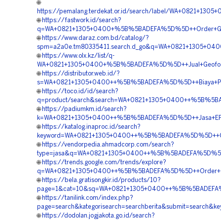
🌐
https://pemalang.terdekat.or.id/search/label/WA+0821+1
🌐
https://fastwork.id/search?
q=WA+0821+1305+0400+%5B%5BADEFA%5D%5D++Order+Geof
🌐
https://www.daraz.com.bd/catalog/?
spm=a2a0e.tm80335411.search.d_go&q=WA+0821+1305+040
🌐
https://www.olx.kz/list/q-
WA+0821+1305+0400+%5B%5BADEFA%5D%5D++Jual+Geofoam
🌐
https://distributor.web.id/?
s=WA+0821+1305+0400++%5B%5BADEFA%5D%5D++Biaya+Peng
🌐
https://toco.id/id/search?
q=product/search&search=WA+0821+1305+0400++%5B%5BA
🌐
https://padiumkm.id/search?
k=WA+0821+1305+0400++%5B%5BADEFA%5D%5D++Jasa+EPS+
🌐
https://katalog.inaproc.id/search?
keyword=WA+0821+1305+0400++%5B%5BADEFA%5D%5D++Ord
🌐
https://vendorpedia.ahmadcorp.com/search?
type=jasa&q=WA+0821+1305+0400++%5B%5BADEFA%5D%5D+
🌐
https://trends.google.com/trends/explore?
q=WA+0821+1305+0400++%5B%5BADEFA%5D%5D++Order+Geofo
🌐
https://bela.gratisongkir.id/products/10?
page=1&cat=10&sq=WA+0821+1305+0400++%5B%5BADEFA%5D
🌐
https://tanilink.com/index.php?
page=search&kategorisearch=searchberita&submit=searc
🌐
https://dodolan.jogjakota.go.id/search?