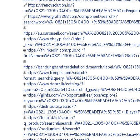
🔗
https://renovsolution.id/?
s=WA+0821+1305+0400++%5B%5BADEFA%5D%5D++Penjual+Geof
🔗
https://www.graha288.com/component/search/?
searchword=WA+0821+1305+0400++%5B%5BADEFA%5D%5D++Ag
🌐
https://au.carousell.com/search/WA%200821%201305%
🌐
https://www.ebay.pl/sch/i.html?
_nkw=WA+0821+1305+0400+%5B%5BADEFA%5D%5D++Harga+G
🌐
https://fr.linkedin.com/pub/dir?
firstName=WA+0821+1305+0400+%5B%5BADEFA%5D%5D++Re
🌐
https://bandungbarat.terdekat.or.id/search/label/WA+0
🌐
https://www.freepik.com/search?
format=search&query=WA+0821+1305+0400+%5B%5BADEFA%
🌐
https://www.daraz.lk/catalog/?
spm=a2a0e.tm80335410.search.d_go&q=WA+0821+1305+04
🌐
https://glints.com/vn/opportunities/jobs/explore?
keyword=WA+0821+1305+0400+%5B%5BADEFA%5D%5D++Pesan
🌐
https://distributor.web.id/?
s=WA+0821+1305+0400++%5B%5BADEFA%5D%5D++Biaya+Pem
🌐
https://toco.id/id/search?
q=product/search&search=WA+0821+1305+0400++%5B%5BA
🌐
https://padiumkm.id/search?
k=WA+0821+1305+0400++%5B%5BADEFA%5D%5D++Jasa+Pasan