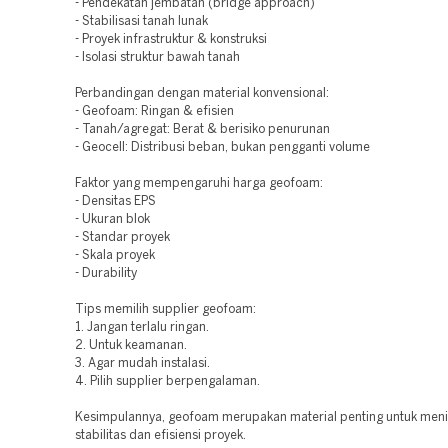
- Pendekatan jembatan (bridge approach)
- Stabilisasi tanah lunak
- Proyek infrastruktur & konstruksi
- Isolasi struktur bawah tanah
Perbandingan dengan material konvensional:
- Geofoam: Ringan & efisien
- Tanah/agregat: Berat & berisiko penurunan
- Geocell: Distribusi beban, bukan pengganti volume
Faktor yang mempengaruhi harga geofoam:
- Densitas EPS
- Ukuran blok
- Standar proyek
- Skala proyek
- Durability
Tips memilih supplier geofoam:
1. Jangan terlalu ringan.
2. Untuk keamanan.
3. Agar mudah instalasi.
4. Pilih supplier berpengalaman.
Kesimpulannya, geofoam merupakan material penting untuk men
stabilitas dan efisiensi proyek.