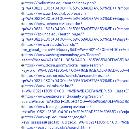
🌐
https://bellarmine.edu/search/index.php?
q=WA+0821+1305+0400++%5B%5BADEFA%5D%5D++Pemborong
🌐
https://www.uwrf.edu/about/search?
q=WA+0821+1305+0400++%5B%5BADEFA%5D%5D++Supplier+
🌐
https://www.uchceu.es/buscador?
q=WA+0821+1305+0400++%5B%5BADEFA%5D%5D++Pemborong+
🌐
https://go.unca.edu/search-page/?
q=WA+0821+1305+0400++%5B%5BADEFA%5D%5D++Biaya+Pemas
🌐
https://www.pratt.edu/search/?
live_global_search%5Bquery%5D=WA+0821+1305+0400++%5
🌐
https://www.washingtoncountyny.gov/Search?
searchPhrase=WA+0821+1305+0400++%5B%5BADEFA%5D%5D++
🌐
https://www.dosm.gov.my/portal-main/search?
keyword=WA+0821+1305+0400++%5B%5BADEFA%5D%5D++Pusa
🌐
https://www.uakron.edu/search/ua-search-results?
q=WA+0821+1305+0400++%5B%5BADEFA%5D%5D++Penyedia+G
🌐
https://www.uni-miskolc.hu/?
s=WA+0821+1305+0400++%5B%5BADEFA%5D%5D++Jasa+EPS+
🌐
https://www.westmoreland-county.org/Search?
searchPhrase=WA+0821+1305+0400++%5B%5BADEFA%5D%5D++Pu
🌐
https://www.frelinghuysen-nj.us/search?
text=WA+0821+1305+0400++%5B%5BADEFA%5D%5D++Penjual+M
🌐
https://www.wpi.edu/search/google?
keys=ssssssss#gsc.tab=0&gsc.q=WA+0821+1305+0400++%5B
🌐
https://search.ucl.ac.uk/s/search.html?