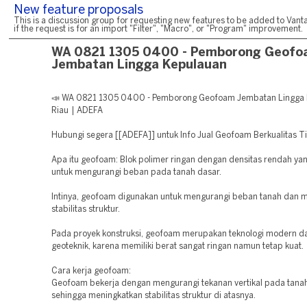
New feature proposals
This is a discussion group for requesting new features to be added to Vanta
if the request is for an import "Filter", "Macro", or "Program" improvement.
WA 0821 1305 0400 - Pemborong Geof
Jembatan Lingga Kepulauan
📣 WA 0821 1305 0400 - Pemborong Geofoam Jembatan Lingga
Riau | ADEFA
Hubungi segera [[ADEFA]] untuk Info Jual Geofoam Berkualitas T
Apa itu geofoam: Blok polimer ringan dengan densitas rendah ya
untuk mengurangi beban pada tanah dasar.
Intinya, geofoam digunakan untuk mengurangi beban tanah dan 
stabilitas struktur.
Pada proyek konstruksi, geofoam merupakan teknologi modern d
geoteknik, karena memiliki berat sangat ringan namun tetap kuat.
Cara kerja geofoam:
Geofoam bekerja dengan mengurangi tekanan vertikal pada tanah
sehingga meningkatkan stabilitas struktur di atasnya.