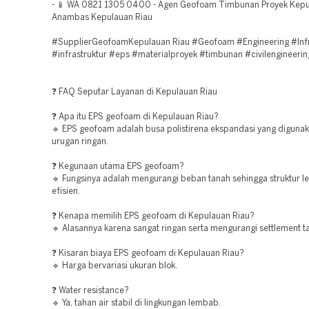
- 📱 WA 0821 1305 0400 - Agen Geofoam Timbunan Proyek Kep
Anambas Kepulauan Riau
#SupplierGeofoamKepulauan Riau #Geofoam #Engineering #Infr
#infrastruktur #eps #materialproyek #timbunan #civilengineerin
❓ FAQ Seputar Layanan di Kepulauan Riau
❓ Apa itu EPS geofoam di Kepulauan Riau?
🔹 EPS geofoam adalah busa polistirena ekspandasi yang digunak
urugan ringan.
❓ Kegunaan utama EPS geofoam?
🔹 Fungsinya adalah mengurangi beban tanah sehingga struktur le
efisien.
❓ Kenapa memilih EPS geofoam di Kepulauan Riau?
🔹 Alasannya karena sangat ringan serta mengurangi settlement t
❓ Kisaran biaya EPS geofoam di Kepulauan Riau?
🔹 Harga bervariasi ukuran blok.
❓ Water resistance?
🔹 Ya, tahan air stabil di lingkungan lembab.