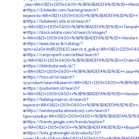
_nkw=WA+0821+1305+0400+%5B%5BADEFA%5D%5D++Pemborong
🌐
https://il.linkedin.com/learning/search?
keywords=WA+0821+1305+0400+%5B%5BADEFA%5D%5D++Tempat
🌐
https://kotakediri.ada.or.id/search?
q=WA+0821+1305+0400+%5B%5BADEFA%5D%5D++Tempat+Jua
🌐
https://stock.adobe.com/id/search/images?
k=WA+0821+1305+0400+%5B%5BADEFA%5D%5D++Vendor+Jual
🌐
https://www.daraz.lk/catalog/?
spm=a2a0e.tm80335410.search.d_go&q=WA+0821+1305+04
🌐
https://cariproperti.com/artikel/search?
q=WA+0821+1305+0400+%5B%5BADEFA%5D%5D++Order+Geofoa
🌐
https://distributor.web.id/?
s=WA+0821+1305+0400++%5B%5BADEFA%5D%5D++Jasa+Pengada
🌐
https://toco.id/id/search?
q=product/search&search=WA+0821+1305+0400++%5B%5BA
🌐
https://padiumkm.id/search?
k=WA+0821+1305+0400++%5B%5BADEFA%5D%5D++Vendor+EPS
🌐
https://katalog.inaproc.id/search?
keyword=WA+0821+1305+0400++%5B%5BADEFA%5D%5D++Jasa
🌐
https://vendorpedia.ahmadcorp.com/search?
type=jasa&q=WA+0821+1305+0400++%5B%5BADEFA%5D%5D++P
🌐
https://trends.google.com/trends/explore?
q=WA+0821+1305+0400++%5B%5BADEFA%5D%5D++Biaya+Pema
🌐
https://bela.gratisongkir.id/products/10?
page=1&cat=10&sq=WA+0821+1305+0400++%5B%5BADEFA%5