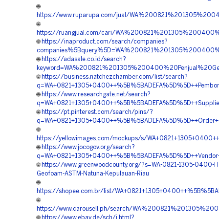
🌐
https://www.ruparupa.com/jual/WA%200821%201305%2
🌐
https://ruangjual.com/cari/WA%200821%201305%20040
🌐
https://inaproduct.com/search/companies?
companies%5Bquery%5D=WA%200821%201305%200400%20
🌐
https://adasale.co.id/search?
keyword=WA%200821%201305%200400%20Penjual%20Ge
🌐
https://business.natchezchamber.com/list/search?
q=WA+0821+1305+0400++%5B%5BADEFA%5D%5D++Pemborong
🌐
https://www.researchgate.net/search?
q=WA+0821+1305+0400++%5B%5BADEFA%5D%5D++Supplier+E
🌐
https://pt.pinterest.com/search/pins/?
q=WA+0821+1305+0400++%5B%5BADEFA%5D%5D++Order+Geo
🌐
https://yellowimages.com/mockups/s/WA+0821+1305+040
🌐
https://www.jocogov.org/search?
q=WA+0821+1305+0400++%5B%5BADEFA%5D%5D++Vendor+Pen
🌐
https://www.greenwoodcounty.org/?s=WA-0821-1305-0400-H
Geofoam-ASTM-Natuna-Kepulauan-Riau
🌐
https://shopee.com.br/list/WA+0821+1305+0400++%5B%5BA
🌐
https://www.carousell.ph/search/WA%200821%201305
🌐
https://www.ebay.de/sch/i.html?