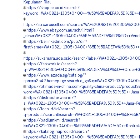
Kepulauan-Riau
🌐
https://shopee.co.id/search?
keyword=WA+0821+1305+0400++%5B%5BADEFA%5D%5D++Har
🌐
https://au.carousell.com/search/WA%200821%201305%
🌐
https://www.ebay.com.au/sch/i.html?
_nkw=WA+0821+1305+0400+%5B%5BADEFA%5D%5D++Vendor+
🌐
https://be.linkedin.com/pub/dir?
firstName=WA+0821+1305+0400+%5B%5BADEFA%5D%5D++Jas
🌐
https://sukamara.ada.or.id/search/label/WA+0821+1305+
🌐
https://fastwork.id/search?
q=WA+0821+1305+0400+%5B%5BADEFA%5D%5D++Order+Geof
🌐
https://www.lazada.sg/catalog/?
spm=a2o42.homepage.search.d_go&q=WA+0821+1305+0400
🌐
https://pt.made-in-china.com/quality-china-product/productS
word=WA+0821+1305+0400+%5B%5BADEFA%5D%5D++Jasa+Pen
🌐
https://distributor.web.id/?
s=WA+0821+1305+0400++%5B%5BADEFA%5D%5D++Jasa+Penga
🌐
https://toco.id/id/search?
q=product/search&search=WA+0821+1305+0400++%5B%5BAD
🌐
https://padiumkm.id/search?
k=WA+0821+1305+0400++%5B%5BADEFA%5D%5D++Kontraktor
🌐
https://katalog.inaproc.id/search?
keyword=WA+0821+1305+0400++%5B%5BADEFA%5D%5D++Pesa