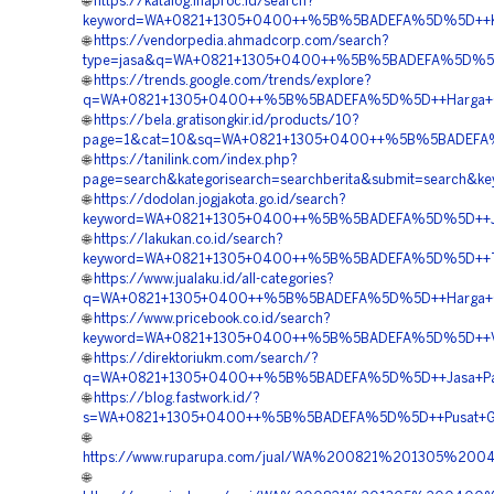
🌐
https://katalog.inaproc.id/search?
keyword=WA+0821+1305+0400++%5B%5BADEFA%5D%5D++Kontr
🌐
https://vendorpedia.ahmadcorp.com/search?
type=jasa&q=WA+0821+1305+0400++%5B%5BADEFA%5D%5D++
🌐
https://trends.google.com/trends/explore?
q=WA+0821+1305+0400++%5B%5BADEFA%5D%5D++Harga+Geo
🌐
https://bela.gratisongkir.id/products/10?
page=1&cat=10&sq=WA+0821+1305+0400++%5B%5BADEFA%5D
🌐
https://tanilink.com/index.php?
page=search&kategorisearch=searchberita&submit=searc
🌐
https://dodolan.jogjakota.go.id/search?
keyword=WA+0821+1305+0400++%5B%5BADEFA%5D%5D++Jas
🌐
https://lakukan.co.id/search?
keyword=WA+0821+1305+0400++%5B%5BADEFA%5D%5D++Temp
🌐
https://www.jualaku.id/all-categories?
q=WA+0821+1305+0400++%5B%5BADEFA%5D%5D++Harga+Ge
🌐
https://www.pricebook.co.id/search?
keyword=WA+0821+1305+0400++%5B%5BADEFA%5D%5D++Vend
🌐
https://direktoriukm.com/search/?
q=WA+0821+1305+0400++%5B%5BADEFA%5D%5D++Jasa+Pasa
🌐
https://blog.fastwork.id/?
s=WA+0821+1305+0400++%5B%5BADEFA%5D%5D++Pusat+Geof
🌐
https://www.ruparupa.com/jual/WA%200821%201305%2
🌐