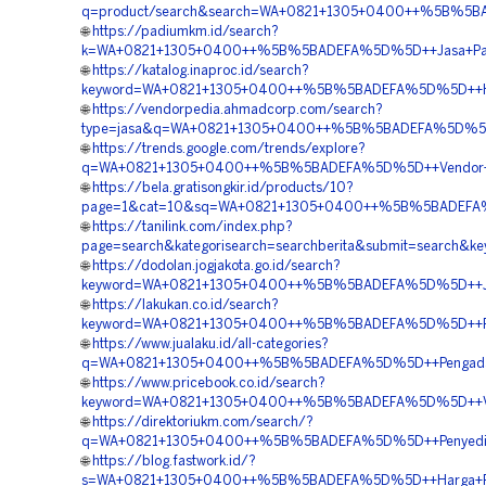
q=product/search&search=WA+0821+1305+0400++%5B%5BADE
🌐
https://padiumkm.id/search?
k=WA+0821+1305+0400++%5B%5BADEFA%5D%5D++Jasa+Pasa
🌐
https://katalog.inaproc.id/search?
keyword=WA+0821+1305+0400++%5B%5BADEFA%5D%5D++Harg
🌐
https://vendorpedia.ahmadcorp.com/search?
type=jasa&q=WA+0821+1305+0400++%5B%5BADEFA%5D%5D++
🌐
https://trends.google.com/trends/explore?
q=WA+0821+1305+0400++%5B%5BADEFA%5D%5D++Vendor+Pen
🌐
https://bela.gratisongkir.id/products/10?
page=1&cat=10&sq=WA+0821+1305+0400++%5B%5BADEFA%5D%
🌐
https://tanilink.com/index.php?
page=search&kategorisearch=searchberita&submit=sear
🌐
https://dodolan.jogjakota.go.id/search?
keyword=WA+0821+1305+0400++%5B%5BADEFA%5D%5D++Jasa
🌐
https://lakukan.co.id/search?
keyword=WA+0821+1305+0400++%5B%5BADEFA%5D%5D++Reka
🌐
https://www.jualaku.id/all-categories?
q=WA+0821+1305+0400++%5B%5BADEFA%5D%5D++Pengadaan
🌐
https://www.pricebook.co.id/search?
keyword=WA+0821+1305+0400++%5B%5BADEFA%5D%5D++Vendo
🌐
https://direktoriukm.com/search/?
q=WA+0821+1305+0400++%5B%5BADEFA%5D%5D++Penyedia+G
🌐
https://blog.fastwork.id/?
s=WA+0821+1305+0400++%5B%5BADEFA%5D%5D++Harga+Pemas