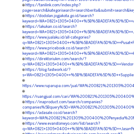
🌐
https://tanilink.com/index.php?
page=search&kategorisearch=searchberita&submit=searc
🌐
https://dodolan.jogjakota.go.id/search?
keyword=WA+0821+1305+0400++%5B%5BADEFA%5D%5D++Agen+
🌐
https://lakukan.co.id/search?
keyword=WA+0821+1305+0400++%5B%5BADEFA%5D%5D++Jual
🌐
https://www.jualaku.id/all-categories?
q=WA+0821+1305+0400++%5B%5BADEFA%5D%5D++Pusat+Penj
🌐
https://www.pricebook.co.id/search?
keyword=WA+0821+1305+0400++%5B%5BADEFA%5D%5D++Kontra
🌐
https://direktoriukm.com/search/?
q=WA+0821+1305+0400++%5B%5BADEFA%5D%5D++Vendor+Jual
🌐
https://blog.fastwork.id/?
s=WA+0821+1305+0400++%5B%5BADEFA%5D%5D++Supplier+Geo
🌐
https://www.ruparupa.com/jual/WA%200821%201305%20
🌐
https://ruangjual.com/cari/WA%200821%201305%20040
🌐
https://inaproduct.com/search/companies?
companies%5Bquery%5D=WA%200821%201305%200400%
🌐
https://adasale.co.id/search?
keyword=WA%200821%201305%200400%20Penyedia%20Ma
🌐
https://www.evanstonwyo.com/list/search?
q=WA+0821+1305+0400++%5B%5BADEFA%5D%5D++Jasa+Pengad