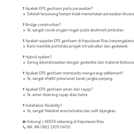
❓ Apakah EPS geofoam perlu perawatan?
🔹 Setelah terpasang hampir tidak memerlukan perawatan khusus
❓ Bridge construction?
🔹 Ya, sangat cocok urugan ringan pada abutment jembatan.
❓ Apakah supplier EPS geofoam di Kepulauan Riau berpengalam
🔹 Kami memiliki portofolio proyek infrastruktur dan geoteknik.
❓ Hybrid system?
🔹 Sering dikombinasikan dengan geotextile dan material timbunan
❓ Apakah EPS geofoam membantu mengurangi settlement?
🔹 Ya, sangat efektif penurunan tanah jangka panjang.
❓ Apakah EPS geofoam aman dari rayap?
🔹 Ya, aman diserang rayap atau hama.
❓ Installation flexibility?
🔹 Ya, sangat fleksibel area terbatas dan sulit dijangkau.
☎️ Hubungi | ADEFA sekarang di Kepulauan Riau.
📞 WA: WA 0821 1305 0400