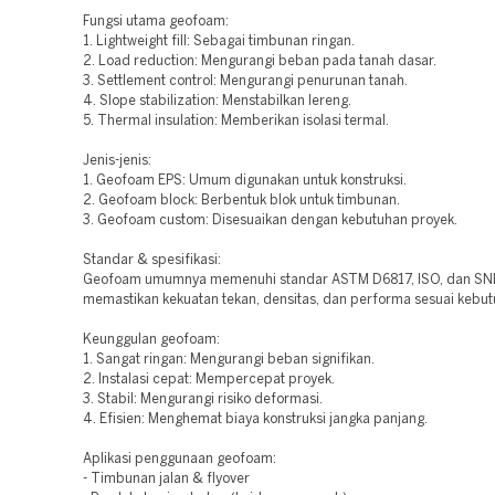
Fungsi utama geofoam:
1. Lightweight fill: Sebagai timbunan ringan.
2. Load reduction: Mengurangi beban pada tanah dasar.
3. Settlement control: Mengurangi penurunan tanah.
4. Slope stabilization: Menstabilkan lereng.
5. Thermal insulation: Memberikan isolasi termal.
Jenis-jenis:
1. Geofoam EPS: Umum digunakan untuk konstruksi.
2. Geofoam block: Berbentuk blok untuk timbunan.
3. Geofoam custom: Disesuaikan dengan kebutuhan proyek.
Standar & spesifikasi:
Geofoam umumnya memenuhi standar ASTM D6817, ISO, dan SNI
memastikan kekuatan tekan, densitas, dan performa sesuai kebut
Keunggulan geofoam:
1. Sangat ringan: Mengurangi beban signifikan.
2. Instalasi cepat: Mempercepat proyek.
3. Stabil: Mengurangi risiko deformasi.
4. Efisien: Menghemat biaya konstruksi jangka panjang.
Aplikasi penggunaan geofoam:
- Timbunan jalan & flyover