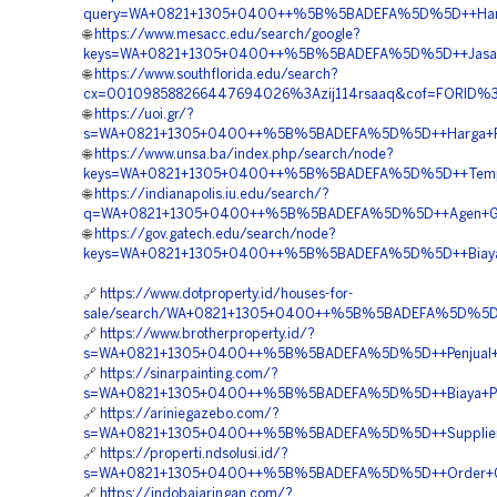
query=WA+0821+1305+0400++%5B%5BADEFA%5D%5D++Harga+Pe
🌐
https://www.mesacc.edu/search/google?
keys=WA+0821+1305+0400++%5B%5BADEFA%5D%5D++Jasa+Pe
🌐
https://www.southflorida.edu/search?
cx=001098588266447694026%3Azij114rsaaq&cof=FORID%3
🌐
https://uoi.gr/?
s=WA+0821+1305+0400++%5B%5BADEFA%5D%5D++Harga+Pem
🌐
https://www.unsa.ba/index.php/search/node?
keys=WA+0821+1305+0400++%5B%5BADEFA%5D%5D++Tempat+Ju
🌐
https://indianapolis.iu.edu/search/?
q=WA+0821+1305+0400++%5B%5BADEFA%5D%5D++Agen+Geof
🌐
https://gov.gatech.edu/search/node?
keys=WA+0821+1305+0400++%5B%5BADEFA%5D%5D++Biaya+P
🔗
https://www.dotproperty.id/houses-for-
sale/search/WA+0821+1305+0400++%5B%5BADEFA%5D%5D++P
🔗
https://www.brotherproperty.id/?
s=WA+0821+1305+0400++%5B%5BADEFA%5D%5D++Penjual+Mate
🔗
https://sinarpainting.com/?
s=WA+0821+1305+0400++%5B%5BADEFA%5D%5D++Biaya+Peng
🔗
https://ariniegazebo.com/?
s=WA+0821+1305+0400++%5B%5BADEFA%5D%5D++Supplier+Ge
🔗
https://properti.ndsolusi.id/?
s=WA+0821+1305+0400++%5B%5BADEFA%5D%5D++Order+Geof
🔗
https://indobajaringan.com/?