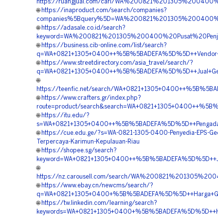
https://ruangjual.com/cari/WA%200821%201305%20040
🌐
https://inaproduct.com/search/companies?
companies%5Bquery%5D=WA%200821%201305%200400%2
🌐
https://adasale.co.id/search?
keyword=WA%200821%201305%200400%20Pusat%20Penj
🌐
https://business.cib-online.com/list/search?
q=WA+0821+1305+0400++%5B%5BADEFA%5D%5D++Vendor+Ge
🌐
https://www.streetdirectory.com/asia_travel/search/?
q=WA+0821+1305+0400++%5B%5BADEFA%5D%5D++Jual+Geof
🌐
https://teenfic.net/search/WA+0821+1305+0400++%5B%5BA
🌐
https://www.crafters.gr/index.php?
route=product/search&search=WA+0821+1305+0400++%5B%5
🌐
https://itu.edu/?
s=WA+0821+1305+0400++%5B%5BADEFA%5D%5D++Pengadaan
🌐
https://cue.edu.ge/?s=WA-0821-1305-0400-Penyedia-EPS-Ge
Terpercaya-Karimun-Kepulauan-Riau
🌐
https://shopee.sg/search?
keyword=WA+0821+1305+0400++%5B%5BADEFA%5D%5D++Jasa+P
🌐
https://nz.carousell.com/search/WA%200821%201305%2
🌐
https://www.ebay.cn/newcms/search/?
q=WA+0821+1305+0400+%5B%5BADEFA%5D%5D++Harga+Geofoa
🌐
https://tw.linkedin.com/learning/search?
keywords=WA+0821+1305+0400+%5B%5BADEFA%5D%5D++Har