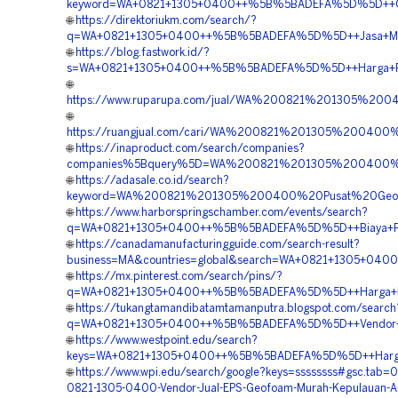
keyword=WA+0821+1305+0400++%5B%5BADEFA%5D%5D++Orde
🌐
https://direktoriukm.com/search/?
q=WA+0821+1305+0400++%5B%5BADEFA%5D%5D++Jasa+Materi
🌐
https://blog.fastwork.id/?
s=WA+0821+1305+0400++%5B%5BADEFA%5D%5D++Harga+Penga
🌐
https://www.ruparupa.com/jual/WA%200821%201305%20
🌐
https://ruangjual.com/cari/WA%200821%201305%20040
🌐
https://inaproduct.com/search/companies?
companies%5Bquery%5D=WA%200821%201305%200400%2
🌐
https://adasale.co.id/search?
keyword=WA%200821%201305%200400%20Pusat%20Geof
🌐
https://www.harborspringschamber.com/events/search?
q=WA+0821+1305+0400++%5B%5BADEFA%5D%5D++Biaya+Pasa
🌐
https://canadamanufacturingguide.com/search-result?
business=MA&countries=global&search=WA+0821+1305+0400
🌐
https://mx.pinterest.com/search/pins/?
q=WA+0821+1305+0400++%5B%5BADEFA%5D%5D++Harga+Peng
🌐
https://tukangtamandibatamtamanputra.blogspot.com/search
q=WA+0821+1305+0400++%5B%5BADEFA%5D%5D++Vendor+Ju
🌐
https://www.westpoint.edu/search?
keys=WA+0821+1305+0400++%5B%5BADEFA%5D%5D++Harga+P
🌐
https://www.wpi.edu/search/google?keys=ssssssss#gsc.tab=
0821-1305-0400-Vendor-Jual-EPS-Geofoam-Murah-Kepulauan-