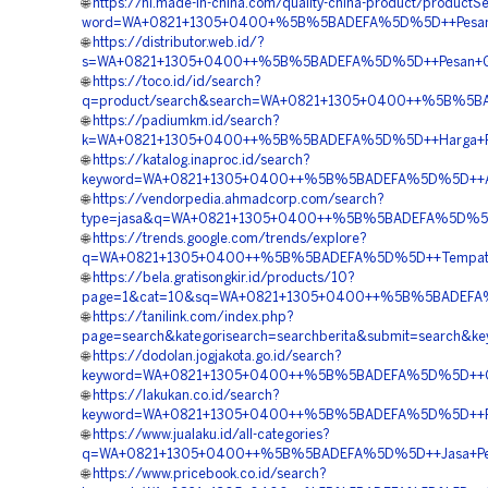
🌐
https://nl.made-in-china.com/quality-china-product/productS
word=WA+0821+1305+0400+%5B%5BADEFA%5D%5D++Pesan+E
🌐
https://distributor.web.id/?
s=WA+0821+1305+0400++%5B%5BADEFA%5D%5D++Pesan+Geof
🌐
https://toco.id/id/search?
q=product/search&search=WA+0821+1305+0400++%5B%5BADE
🌐
https://padiumkm.id/search?
k=WA+0821+1305+0400++%5B%5BADEFA%5D%5D++Harga+Pasa
🌐
https://katalog.inaproc.id/search?
keyword=WA+0821+1305+0400++%5B%5BADEFA%5D%5D++Age
🌐
https://vendorpedia.ahmadcorp.com/search?
type=jasa&q=WA+0821+1305+0400++%5B%5BADEFA%5D%5D+
🌐
https://trends.google.com/trends/explore?
q=WA+0821+1305+0400++%5B%5BADEFA%5D%5D++Tempat+Jua
🌐
https://bela.gratisongkir.id/products/10?
page=1&cat=10&sq=WA+0821+1305+0400++%5B%5BADEFA%5D
🌐
https://tanilink.com/index.php?
page=search&kategorisearch=searchberita&submit=searc
🌐
https://dodolan.jogjakota.go.id/search?
keyword=WA+0821+1305+0400++%5B%5BADEFA%5D%5D++Orde
🌐
https://lakukan.co.id/search?
keyword=WA+0821+1305+0400++%5B%5BADEFA%5D%5D++Pemb
🌐
https://www.jualaku.id/all-categories?
q=WA+0821+1305+0400++%5B%5BADEFA%5D%5D++Jasa+Pemas
🌐
https://www.pricebook.co.id/search?