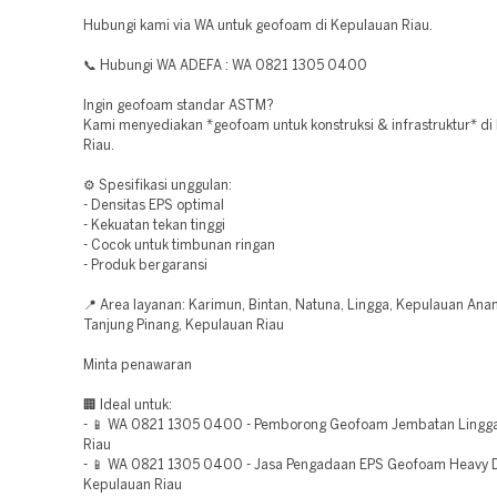
Hubungi kami via WA untuk geofoam di Kepulauan Riau.
📞 Hubungi WA ADEFA : WA 0821 1305 0400
Ingin geofoam standar ASTM?
Kami menyediakan *geofoam untuk konstruksi & infrastruktur* di
Riau.
⚙️ Spesifikasi unggulan:
- Densitas EPS optimal
- Kekuatan tekan tinggi
- Cocok untuk timbunan ringan
- Produk bergaransi
📍 Area layanan: Karimun, Bintan, Natuna, Lingga, Kepulauan An
Tanjung Pinang, Kepulauan Riau
Minta penawaran
🏢 Ideal untuk:
- 📱 WA 0821 1305 0400 - Pemborong Geofoam Jembatan Lingg
Riau
- 📱 WA 0821 1305 0400 - Jasa Pengadaan EPS Geofoam Heavy 
Kepulauan Riau