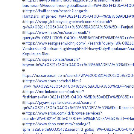
🌐
https://newyorkmanufacturingguide.com/search-result?
business=MA&countries=global&search=WA+0821+1305+04
🌐
https://twitter.com/search?lang=zh-
Hant&src=imger&q=WA+0821+1305+0400++%5B%5BADEFA%5D
🌐
https://shop.globalcyclingnetwork.com/it/search?
q=WA+0821+1305+0400++%5B%5BADEFA%5D%5D++Penjual+Mat
🌐
https://www.his.se/en/searchresult/?
query=WA+0821+1305+0400++%5B%5BADEFA%5D%5D++Vendor
🌐
https://www.eastgreenwichnj.com/_/search?query=WA-0821-
Vendor-Jual-Geofoam-Lightweight-Fill-Heavy-Duty-Kepulauan-An
Kepulauan-Riau
🌐
https://shopee.com.br/search?
keyword=WA+0821+1305+0400++%5B%5BADEFA%5D%5D++Biay
🌐
https://nz.carousell.com/search/WA%200821%201305%2
🌐
https://www.ebay.es/sch/i.html?
_nkw=WA+0821+1305+0400+%5B%5BADEFA%5D%5D++Vendor+J
🌐
https://mc.linkedin.com/pub/dir?
firstName=WA+0821+1305+0400+%5B%5BADEFA%5D%5D++Reka
🌐
https://jayawijaya.terdekat.or.id/search?
q=WA+0821+1305+0400+%5B%5BADEFA%5D%5D++Rekanan+Ge
🌐
https://www.sribu.com/id/browse-services?
search=WA+0821+1305+0400+%5B%5BADEFA%5D%5D++Harga+
🌐
https://www.shop.com.mm/catalog/?
spm=a2a0e.tm80335412.search.d_go&q=WA+0821+1305+040