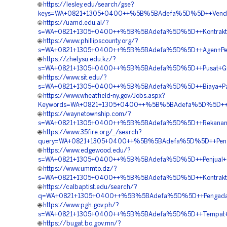
🌐
https://lesley.edu/search/gse?
keys=WA+0821+1305+0400++%5B%5BAdefa%5D%5D++Vendor
🌐
https://uamd.edu.al/?
s=WA+0821+1305+0400++%5B%5BAdefa%5D%5D++Kontraktor+
🌐
https://www.phillipscounty.org/?
s=WA+0821+1305+0400++%5B%5BAdefa%5D%5D++Agen+Penjua
🌐
https://zhetysu.edu.kz/?
s=WA+0821+1305+0400++%5B%5BAdefa%5D%5D++Pusat+Gras
🌐
https://www.sit.edu/?
s=WA+0821+1305+0400++%5B%5BAdefa%5D%5D++Biaya+Pasan
🌐
https://www.wheatfield-ny.gov/Jobs.aspx?
Keywords=WA+0821+1305+0400++%5B%5BAdefa%5D%5D++Peny
🌐
https://waynetownship.com/?
s=WA+0821+1305+0400++%5B%5BAdefa%5D%5D++Rekanan+Gr
🌐
https://www.35fire.org/_/search?
query=WA+0821+1305+0400++%5B%5BAdefa%5D%5D++Pengad
🌐
https://www.edgewood.edu/?
s=WA+0821+1305+0400++%5B%5BAdefa%5D%5D++Penjual+Gra
🌐
https://www.ummto.dz/?
s=WA+0821+1305+0400++%5B%5BAdefa%5D%5D++Kontraktor+
🌐
https://calbaptist.edu/search/?
q=WA+0821+1305+0400++%5B%5BAdefa%5D%5D++Pengadaan+
🌐
https://www.pgh.gov.ph/?
s=WA+0821+1305+0400++%5B%5BAdefa%5D%5D++Tempat+Jual+
🌐
https://bugat.bo.gov.mn/?