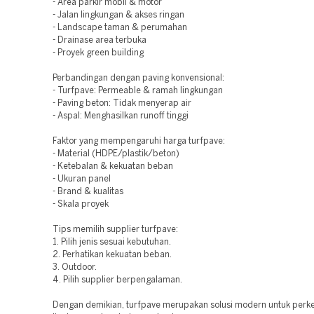
- Area parkir mobil & motor
- Jalan lingkungan & akses ringan
- Landscape taman & perumahan
- Drainase area terbuka
- Proyek green building
Perbandingan dengan paving konvensional:
- Turfpave: Permeable & ramah lingkungan
- Paving beton: Tidak menyerap air
- Aspal: Menghasilkan runoff tinggi
Faktor yang mempengaruhi harga turfpave:
- Material (HDPE/plastik/beton)
- Ketebalan & kekuatan beban
- Ukuran panel
- Brand & kualitas
- Skala proyek
Tips memilih supplier turfpave:
1. Pilih jenis sesuai kebutuhan.
2. Perhatikan kekuatan beban.
3. Outdoor.
4. Pilih supplier berpengalaman.
Dengan demikian, turfpave merupakan solusi modern untuk perk