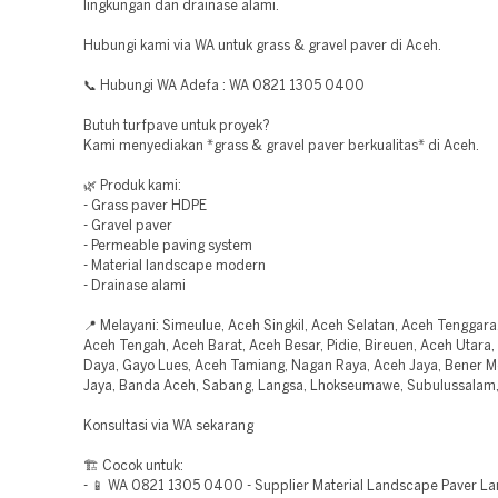
lingkungan dan drainase alami.
Hubungi kami via WA untuk grass & gravel paver di Aceh.
📞 Hubungi WA Adefa : WA 0821 1305 0400
Butuh turfpave untuk proyek?
Kami menyediakan *grass & gravel paver berkualitas* di Aceh.
🌿 Produk kami:
- Grass paver HDPE
- Gravel paver
- Permeable paving system
- Material landscape modern
- Drainase alami
📍 Melayani: Simeulue, Aceh Singkil, Aceh Selatan, Aceh Tenggara
Aceh Tengah, Aceh Barat, Aceh Besar, Pidie, Bireuen, Aceh Utara,
Daya, Gayo Lues, Aceh Tamiang, Nagan Raya, Aceh Jaya, Bener Me
Jaya, Banda Aceh, Sabang, Langsa, Lhokseumawe, Subulussalam
Konsultasi via WA sekarang
🏗️ Cocok untuk:
- 📱 WA 0821 1305 0400 - Supplier Material Landscape Paver L