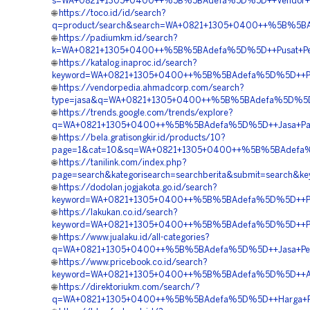
s=WA+0821+1305+0400++%5B%5BAdefa%5D%5D++Vendor+Gras
🌐
https://toco.id/id/search?
q=product/search&search=WA+0821+1305+0400++%5B%5BAd
🌐
https://padiumkm.id/search?
k=WA+0821+1305+0400++%5B%5BAdefa%5D%5D++Pusat+Penga
🌐
https://katalog.inaproc.id/search?
keyword=WA+0821+1305+0400++%5B%5BAdefa%5D%5D++Pesa
🌐
https://vendorpedia.ahmadcorp.com/search?
type=jasa&q=WA+0821+1305+0400++%5B%5BAdefa%5D%5D++J
🌐
https://trends.google.com/trends/explore?
q=WA+0821+1305+0400++%5B%5BAdefa%5D%5D++Jasa+Pasan
🌐
https://bela.gratisongkir.id/products/10?
page=1&cat=10&sq=WA+0821+1305+0400++%5B%5BAdefa%5D
🌐
https://tanilink.com/index.php?
page=search&kategorisearch=searchberita&submit=searc
🌐
https://dodolan.jogjakota.go.id/search?
keyword=WA+0821+1305+0400++%5B%5BAdefa%5D%5D++Pemb
🌐
https://lakukan.co.id/search?
keyword=WA+0821+1305+0400++%5B%5BAdefa%5D%5D++Penju
🌐
https://www.jualaku.id/all-categories?
q=WA+0821+1305+0400++%5B%5BAdefa%5D%5D++Jasa+Penga
🌐
https://www.pricebook.co.id/search?
keyword=WA+0821+1305+0400++%5B%5BAdefa%5D%5D++Agen
🌐
https://direktoriukm.com/search/?
q=WA+0821+1305+0400++%5B%5BAdefa%5D%5D++Harga+Pasa