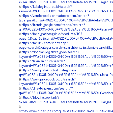
k=WA+0821+1305+0400++%5B%5BAdefa%5D%5D++Agen+Gras
🌐
https://katalog.inaproc.id/search?
keyword=WA+0821+1305+0400++%5B%5BAdefa%5D%5D++Vend
🌐
https://vendorpedia.ahmadcorp.com/search?
type=jasa&q=WA+0821+1305+0400++%5B%5BAdefa%5D%5D++H
🌐
https://trends.google.com/trends/explore?
q=WA+0821+1305+0400++%5B%5BAdefa%5D%5D++Biaya+Peng
🌐
https://bela.gratisongkir.id/products/10?
page=1&cat=10&sq=WA+0821+1305+0400++%5B%5BAdefa%5D
🌐
https://tanilink.com/index.php?
page=search&kategorisearch=searchberita&submit=searc
🌐
https://dodolan.jogjakota.go.id/search?
keyword=WA+0821+1305+0400++%5B%5BAdefa%5D%5D++Har
🌐
https://lakukan.co.id/search?
keyword=WA+0821+1305+0400++%5B%5BAdefa%5D%5D++Pemb
🌐
https://www.jualaku.id/all-categories?
q=WA+0821+1305+0400++%5B%5BAdefa%5D%5D++Jasa+Pasa
🌐
https://www.pricebook.co.id/search?
keyword=WA+0821+1305+0400++%5B%5BAdefa%5D%5D++Pe
🌐
https://direktoriukm.com/search/?
q=WA+0821+1305+0400++%5B%5BAdefa%5D%5D++Vendor+Gr
🌐
https://blog.fastwork.id/?
s=WA+0821+1305+0400++%5B%5BAdefa%5D%5D++Harga+Pen
🌐
https://www.ruparupa.com/jual/WA%200821%201305%2