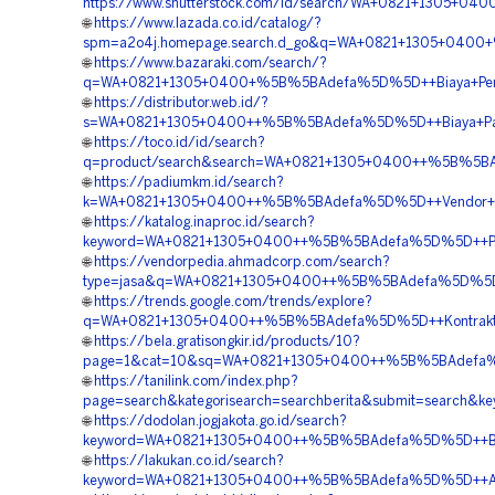
https://www.shutterstock.com/id/search/WA+0821+1305+0
🌐
https://www.lazada.co.id/catalog/?
spm=a2o4j.homepage.search.d_go&q=WA+0821+1305+0400+
🌐
https://www.bazaraki.com/search/?
q=WA+0821+1305+0400+%5B%5BAdefa%5D%5D++Biaya+Penga
🌐
https://distributor.web.id/?
s=WA+0821+1305+0400++%5B%5BAdefa%5D%5D++Biaya+Pasan
🌐
https://toco.id/id/search?
q=product/search&search=WA+0821+1305+0400++%5B%5BAd
🌐
https://padiumkm.id/search?
k=WA+0821+1305+0400++%5B%5BAdefa%5D%5D++Vendor+Pen
🌐
https://katalog.inaproc.id/search?
keyword=WA+0821+1305+0400++%5B%5BAdefa%5D%5D++Pusat
🌐
https://vendorpedia.ahmadcorp.com/search?
type=jasa&q=WA+0821+1305+0400++%5B%5BAdefa%5D%5D++V
🌐
https://trends.google.com/trends/explore?
q=WA+0821+1305+0400++%5B%5BAdefa%5D%5D++Kontraktor+
🌐
https://bela.gratisongkir.id/products/10?
page=1&cat=10&sq=WA+0821+1305+0400++%5B%5BAdefa%5D
🌐
https://tanilink.com/index.php?
page=search&kategorisearch=searchberita&submit=search
🌐
https://dodolan.jogjakota.go.id/search?
keyword=WA+0821+1305+0400++%5B%5BAdefa%5D%5D++Biay
🌐
https://lakukan.co.id/search?
keyword=WA+0821+1305+0400++%5B%5BAdefa%5D%5D++Agen