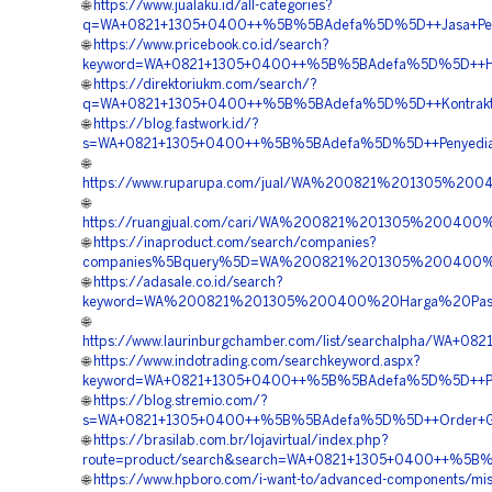
🌐
https://www.jualaku.id/all-categories?
q=WA+0821+1305+0400++%5B%5BAdefa%5D%5D++Jasa+Penga
🌐
https://www.pricebook.co.id/search?
keyword=WA+0821+1305+0400++%5B%5BAdefa%5D%5D++Harga
🌐
https://direktoriukm.com/search/?
q=WA+0821+1305+0400++%5B%5BAdefa%5D%5D++Kontraktor+
🌐
https://blog.fastwork.id/?
s=WA+0821+1305+0400++%5B%5BAdefa%5D%5D++Penyedia+G
🌐
https://www.ruparupa.com/jual/WA%200821%201305%20
🌐
https://ruangjual.com/cari/WA%200821%201305%20040
🌐
https://inaproduct.com/search/companies?
companies%5Bquery%5D=WA%200821%201305%200400%20
🌐
https://adasale.co.id/search?
keyword=WA%200821%201305%200400%20Harga%20Pasa
🌐
https://www.laurinburgchamber.com/list/searchalpha/WA
🌐
https://www.indotrading.com/searchkeyword.aspx?
keyword=WA+0821+1305+0400++%5B%5BAdefa%5D%5D++Peng
🌐
https://blog.stremio.com/?
s=WA+0821+1305+0400++%5B%5BAdefa%5D%5D++Order+Gra
🌐
https://brasilab.com.br/lojavirtual/index.php?
route=product/search&search=WA+0821+1305+0400++%5B%5
🌐
https://www.hpboro.com/i-want-to/advanced-components/mis