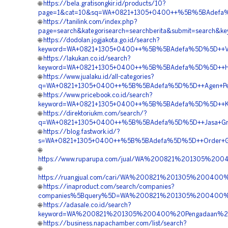
🌐
https://bela.gratisongkir.id/products/10?
page=1&cat=10&sq=WA+0821+1305+0400++%5B%5BAdefa%5
🌐
https://tanilink.com/index.php?
page=search&kategorisearch=searchberita&submit=searc
🌐
https://dodolan.jogjakota.go.id/search?
keyword=WA+0821+1305+0400++%5B%5BAdefa%5D%5D++Vend
🌐
https://lakukan.co.id/search?
keyword=WA+0821+1305+0400++%5B%5BAdefa%5D%5D++Har
🌐
https://www.jualaku.id/all-categories?
q=WA+0821+1305+0400++%5B%5BAdefa%5D%5D++Agen+Penju
🌐
https://www.pricebook.co.id/search?
keyword=WA+0821+1305+0400++%5B%5BAdefa%5D%5D++Kontr
🌐
https://direktoriukm.com/search/?
q=WA+0821+1305+0400++%5B%5BAdefa%5D%5D++Jasa+Gras
🌐
https://blog.fastwork.id/?
s=WA+0821+1305+0400++%5B%5BAdefa%5D%5D++Order+Gra
🌐
https://www.ruparupa.com/jual/WA%200821%201305%2
🌐
https://ruangjual.com/cari/WA%200821%201305%20040
🌐
https://inaproduct.com/search/companies?
companies%5Bquery%5D=WA%200821%201305%200400%2
🌐
https://adasale.co.id/search?
keyword=WA%200821%201305%200400%20Pengadaan%20
🌐
https://business.napachamber.com/list/search?