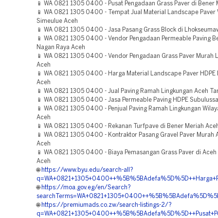
📱 WA 0821 1305 0400 - Pusat Pengadaan Grass Paver di Bener 
📱 WA 0821 1305 0400 - Tempat Jual Material Landscape Paver 
Simeulue Aceh
📱 WA 0821 1305 0400 - Jasa Pasang Grass Block di Lhokseuma
📱 WA 0821 1305 0400 - Vendor Pengadaan Permeable Paving Be
Nagan Raya Aceh
📱 WA 0821 1305 0400 - Vendor Pengadaan Grass Paver Murah
Aceh
📱 WA 0821 1305 0400 - Harga Material Landscape Paver HDPE
Aceh
📱 WA 0821 1305 0400 - Jual Paving Ramah Lingkungan Aceh T
📱 WA 0821 1305 0400 - Jasa Permeable Paving HDPE Subuluss
📱 WA 0821 1305 0400 - Penjual Paving Ramah Lingkungan Wila
Aceh
📱 WA 0821 1305 0400 - Rekanan Turfpave di Bener Meriah Ace
📱 WA 0821 1305 0400 - Kontraktor Pasang Gravel Paver Murah 
Aceh
📱 WA 0821 1305 0400 - Biaya Pemasangan Grass Paver di Aceh
Aceh
🌐
https://www.byu.edu/search-all?
q=WA+0821+1305+0400++%5B%5BAdefa%5D%5D++Harga+Pema
🌐
https://moa.gov.eg/en/Search?
searchTerms=WA+0821+1305+0400++%5B%5BAdefa%5D%5D++K
🌐
https://premiumads.co.zw/search-listings-2/?
q=WA+0821+1305+0400++%5B%5BAdefa%5D%5D++Pusat+Penga