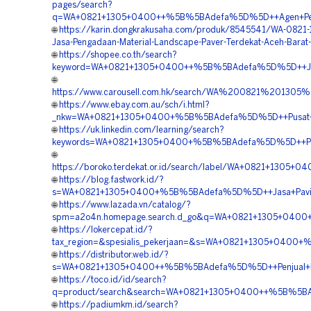
pages/search?
q=WA+0821+1305+0400++%5B%5BAdefa%5D%5D++Agen+Penjua
🌐
https://karin.dongkrakusaha.com/produk/8545541/WA-0821
Jasa-Pengadaan-Material-Landscape-Paver-Terdekat-Aceh-Barat
🌐
https://shopee.co.th/search?
keyword=WA+0821+1305+0400++%5B%5BAdefa%5D%5D++Jual+
🌐
https://www.carousell.com.hk/search/WA%200821%201
🌐
https://www.ebay.com.au/sch/i.html?
_nkw=WA+0821+1305+0400+%5B%5BAdefa%5D%5D++Pusat+Pe
🌐
https://uk.linkedin.com/learning/search?
keywords=WA+0821+1305+0400+%5B%5BAdefa%5D%5D++Penju
🌐
https://boroko.terdekat.or.id/search/label/WA+0821+13
🌐
https://blog.fastwork.id/?
s=WA+0821+1305+0400+%5B%5BAdefa%5D%5D++Jasa+Pavin
🌐
https://www.lazada.vn/catalog/?
spm=a2o4n.homepage.search.d_go&q=WA+0821+1305+0400
🌐
https://lokercepat.id/?
tax_region=&spesialis_pekerjaan=&s=WA+0821+1305+0400
🌐
https://distributor.web.id/?
s=WA+0821+1305+0400++%5B%5BAdefa%5D%5D++Penjual+Pa
🌐
https://toco.id/id/search?
q=product/search&search=WA+0821+1305+0400++%5B%5BA
🌐
https://padiumkm.id/search?