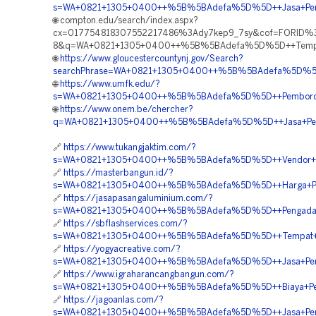
s=WA+0821+1305+0400++%5B%5BAdefa%5D%5D++Jasa+Pemas
🌐 compton.edu/search/index.aspx?
cx=017754818307552217486%3Ady7kep9_7sy&cof=FORID%
8&q=WA+0821+1305+0400++%5B%5BAdefa%5D%5D++Tempat+J
🌐
https://www.gloucestercountynj.gov/Search?
searchPhrase=WA+0821+1305+0400++%5B%5BAdefa%5D%5D++
🌐
https://www.umfk.edu/?
s=WA+0821+1305+0400++%5B%5BAdefa%5D%5D++Pemborong
🌐
https://www.onem.be/chercher?
q=WA+0821+1305+0400++%5B%5BAdefa%5D%5D++Jasa+Peng
🔗
https://www.tukangjaktim.com/?
s=WA+0821+1305+0400++%5B%5BAdefa%5D%5D++Vendor+Jua
🔗
https://masterbangun.id/?
s=WA+0821+1305+0400++%5B%5BAdefa%5D%5D++Harga+Pasan
🔗
https://jasapasangaluminium.com/?
s=WA+0821+1305+0400++%5B%5BAdefa%5D%5D++Pengadaan+
🔗
https://sbflashservices.com/?
s=WA+0821+1305+0400++%5B%5BAdefa%5D%5D++Tempat+Jua
🔗
https://yogyacreative.com/?
s=WA+0821+1305+0400++%5B%5BAdefa%5D%5D++Jasa+Pemas
🔗
https://www.igraharancangbangun.com/?
s=WA+0821+1305+0400++%5B%5BAdefa%5D%5D++Biaya+Pema
🔗
https://jagoanlas.com/?
s=WA+0821+1305+0400++%5B%5BAdefa%5D%5D++Jasa+Pemasa