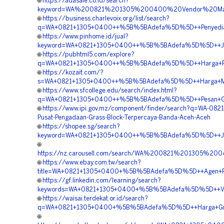
🌐
https://adasale.co.id/search?
keyword=WA%200821%201305%200400%20Vendor%20Mat
🌐
https://business.charlevoix.org/list/search?
q=WA+0821+1305+0400++%5B%5BAdefa%5D%5D++Penyedia+P
🌐
https://www.pinhome.id/jual?
keyword=WA+0821+1305+0400++%5B%5BAdefa%5D%5D++Jasa
🌐
https://pubhtml5.com/explore?
q=WA+0821+1305+0400++%5B%5BAdefa%5D%5D++Harga+Peng
🌐
https://kozait.com/?
s=WA+0821+1305+0400++%5B%5BAdefa%5D%5D++Harga+Mate
🌐
https://www.sfcollege.edu/search/index.html?
q=WA+0821+1305+0400++%5B%5BAdefa%5D%5D++Pesan+Gra
🌐
https://www.ipi.gov.mz/component/finder/search?q=WA-082
Pusat-Pengadaan-Grass-Block-Terpercaya-Banda-Aceh-Aceh
🌐
https://shopee.sg/search?
keyword=WA+0821+1305+0400++%5B%5BAdefa%5D%5D++Jasa+
🌐
https://nz.carousell.com/search/WA%200821%201305
🌐
https://www.ebay.com.tw/search?
title=WA+0821+1305+0400+%5B%5BAdefa%5D%5D++Agen+Penj
🌐
https://gf.linkedin.com/learning/search?
keywords=WA+0821+1305+0400+%5B%5BAdefa%5D%5D++Vendo
🌐
https://waisai.terdekat.or.id/search?
q=WA+0821+1305+0400+%5B%5BAdefa%5D%5D++Harga+Grass
🌐