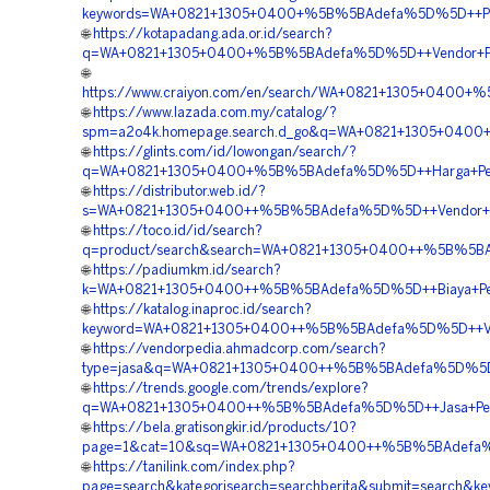
keywords=WA+0821+1305+0400+%5B%5BAdefa%5D%5D++Pusat+
🌐
https://kotapadang.ada.or.id/search?
q=WA+0821+1305+0400+%5B%5BAdefa%5D%5D++Vendor+Penga
🌐
https://www.craiyon.com/en/search/WA+0821+1305+0400+
🌐
https://www.lazada.com.my/catalog/?
spm=a2o4k.homepage.search.d_go&q=WA+0821+1305+0400+%
🌐
https://glints.com/id/lowongan/search/?
q=WA+0821+1305+0400+%5B%5BAdefa%5D%5D++Harga+Pemas
🌐
https://distributor.web.id/?
s=WA+0821+1305+0400++%5B%5BAdefa%5D%5D++Vendor+Peng
🌐
https://toco.id/id/search?
q=product/search&search=WA+0821+1305+0400++%5B%5BAde
🌐
https://padiumkm.id/search?
k=WA+0821+1305+0400++%5B%5BAdefa%5D%5D++Biaya+Penga
🌐
https://katalog.inaproc.id/search?
keyword=WA+0821+1305+0400++%5B%5BAdefa%5D%5D++Vendo
🌐
https://vendorpedia.ahmadcorp.com/search?
type=jasa&q=WA+0821+1305+0400++%5B%5BAdefa%5D%5D++Pe
🌐
https://trends.google.com/trends/explore?
q=WA+0821+1305+0400++%5B%5BAdefa%5D%5D++Jasa+Penga
🌐
https://bela.gratisongkir.id/products/10?
page=1&cat=10&sq=WA+0821+1305+0400++%5B%5BAdefa%5D
🌐
https://tanilink.com/index.php?
page=search&kategorisearch=searchberita&submit=searc