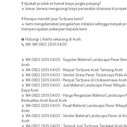
❓ Apakah produk ini hemat biaya jangka panjang?
🔹 benar, karena mengurangi biaya perawatan drainase di proyek
❓ Kenapa memilih jasa Turfpave kami?
🔹 kami mengutamakan pengalaman instalasi sehingga banyak pr
mempercayakan pekerjaan kepada kami.
☎️ Hubungi | Adefa sekarang di Aceh.
📞 WA: WA 0821 1305 0400
📱 WA 0821 1305 0400 - Supplier Material Landscape Paver Ben
Aceh
📱 WA 0821 1305 0400 - Penjual Turfpave Aceh Tamiang Aceh
📱 WA 0821 1305 0400 - Vendor Grass Paver Terpercaya Pidie A
📱 WA 0821 1305 0400 - Penjual Turfpave di Lhokseumawe Aceh
📱 WA 0821 1305 0400 - Jual Material Landscape Paver Wilayah 
Daya Aceh
📱 WA 0821 1305 0400 - Harga Pengadaan Material Landscape 
Berkualitas Aceh Barat Aceh
📱 WA 0821 1305 0400 - Pusat Material Landscape Paver Wilaya
Aceh
📱 WA 0821 1305 0400 - Vendor Material Landscape Paver di Ac
Aceh
📱 WA 0821 1305 0400 - Tempat Jual Turfpave Terdekat Aceh B