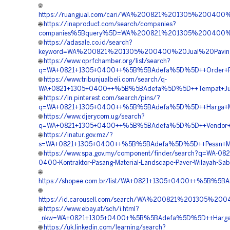
🌐
https://ruangjual.com/cari/WA%200821%201305%20040
🌐
https://inaproduct.com/search/companies?
companies%5Bquery%5D=WA%200821%201305%200400%2
🌐
https://adasale.co.id/search?
keyword=WA%200821%201305%200400%20Jual%20Paving
🌐
https://www.oprfchamber.org/list/search?
q=WA+0821+1305+0400++%5B%5BAdefa%5D%5D++Order+Per
🌐
https://www.tribunjualbeli.com/search/q-
WA+0821+1305+0400++%5B%5BAdefa%5D%5D++Tempat+Jual+
🌐
https://in.pinterest.com/search/pins/?
q=WA+0821+1305+0400++%5B%5BAdefa%5D%5D++Harga+Mat
🌐
https://www.djerycom.ug/search?
q=WA+0821+1305+0400++%5B%5BAdefa%5D%5D++Vendor+Gr
🌐
https://inatur.gov.mz/?
s=WA+0821+1305+0400++%5B%5BAdefa%5D%5D++Pesan+Mate
🌐
https://www.spa.gov.my/component/finder/search?q=WA-082
0400-Kontraktor-Pasang-Material-Landscape-Paver-Wilayah-Sa
🌐
https://shopee.com.br/list/WA+0821+1305+0400++%5B%5B
🌐
https://id.carousell.com/search/WA%200821%201305%
🌐
https://www.ebay.at/sch/i.html?
_nkw=WA+0821+1305+0400+%5B%5BAdefa%5D%5D++Harga+Gra
🌐
https://uk.linkedin.com/learning/search?