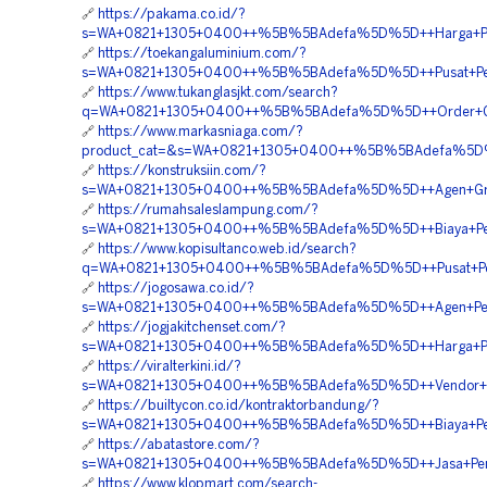
🔗
https://pakama.co.id/?
s=WA+0821+1305+0400++%5B%5BAdefa%5D%5D++Harga+Pasa
🔗
https://toekangaluminium.com/?
s=WA+0821+1305+0400++%5B%5BAdefa%5D%5D++Pusat+Penju
🔗
https://www.tukanglasjkt.com/search?
q=WA+0821+1305+0400++%5B%5BAdefa%5D%5D++Order+Gras
🔗
https://www.markasniaga.com/?
product_cat=&s=WA+0821+1305+0400++%5B%5BAdefa%5D%5D
🔗
https://konstruksiin.com/?
s=WA+0821+1305+0400++%5B%5BAdefa%5D%5D++Agen+Grav
🔗
https://rumahsaleslampung.com/?
s=WA+0821+1305+0400++%5B%5BAdefa%5D%5D++Biaya+Pema
🔗
https://www.kopisultanco.web.id/search?
q=WA+0821+1305+0400++%5B%5BAdefa%5D%5D++Pusat+Penju
🔗
https://jogosawa.co.id/?
s=WA+0821+1305+0400++%5B%5BAdefa%5D%5D++Agen+Penju
🔗
https://jogjakitchenset.com/?
s=WA+0821+1305+0400++%5B%5BAdefa%5D%5D++Harga+Pemas
🔗
https://viralterkini.id/?
s=WA+0821+1305+0400++%5B%5BAdefa%5D%5D++Vendor+Pe
🔗
https://builtycon.co.id/kontraktorbandung/?
s=WA+0821+1305+0400++%5B%5BAdefa%5D%5D++Biaya+Pem
🔗
https://abatastore.com/?
s=WA+0821+1305+0400++%5B%5BAdefa%5D%5D++Jasa+Pemas
🔗
https://www.klopmart.com/search-