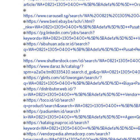
article/WA+0821+1305+0400++%5B%5BAdefa%5D%5D++Order
🌐
https://www.carousell.sg/search/WA%200821%201305
🌐
https://www.benl.ebay.be/sch/i.html?
_nkw=WA+0821+1305+0400+%5B%5BAdefa%5D%5D++Pusat+Mat
🌐
https://pg.linkedin.com/jobs/search?
keywords=WA+0821+1305+0400+%5B%5BAdefa%5D%5D++Vend
🌐
https://sibuhuan.ada.or.id/search?
q=WA+0821+1305+0400+%5B%5BAdefa%5D%5D++Pusat+Penjual
🌐
https://www.shutterstock.com/id/search/WA+0821+1305+0
🌐
https://www.daraz.lk/catalog/?
spm=a2a0e.tm80335410.search.d_go&q=WA+0821+1305+040
🌐
https://glints.com/id/lowongan/search/?
q=WA+0821+1305+0400+%5B%5BAdefa%5D%5D++Biaya+Pasang
🌐
https://distributor.web.id/?
s=WA+0821+1305+0400++%5B%5BAdefa%5D%5D++Vendor+Pen
🌐
https://toco.id/id/search?
q=product/search&search=WA+0821+1305+0400++%5B%5BAd
🌐
https://padiumkm.id/search?
k=WA+0821+1305+0400++%5B%5BAdefa%5D%5D++Agen+Gras
🌐
https://katalog.inaproc.id/search?
keyword=WA+0821+1305+0400++%5B%5BAdefa%5D%5D++Biay
🌐
https://vendorpedia.ahmadcorp.com/search?
type=jasa&q=WA+0821+1305+0400++%5B%5BAdefa%5D%5D+