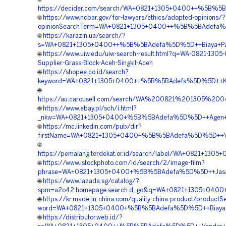
https://decider.com/search/WA+0821+1305+0400++%5B%5B
🌐
https://www.ncbar.gov/for-lawyers/ethics/adopted-opinions/?
opinionSearchTerm=WA+0821+1305+0400++%5B%5BAdefa%5D%5
🌐
https://karazin.ua/search/?
s=WA+0821+1305+0400++%5B%5BAdefa%5D%5D++Biaya+Pasan
🌐
https://www.uiw.edu/uiw-search-result.html?q=WA-0821-1305
Supplier-Grass-Block-Aceh-Singkil-Aceh
🌐
https://shopee.co.id/search?
keyword=WA+0821+1305+0400++%5B%5BAdefa%5D%5D++Kontra
🌐
https://au.carousell.com/search/WA%200821%201305%
🌐
https://www.ebay.pl/sch/i.html?
_nkw=WA+0821+1305+0400+%5B%5BAdefa%5D%5D++Agen+Gra
🌐
https://mc.linkedin.com/pub/dir?
firstName=WA+0821+1305+0400+%5B%5BAdefa%5D%5D++Vend
🌐
https://pemalang.terdekat.or.id/search/label/WA+0821+1
🌐
https://www.istockphoto.com/id/search/2/image-film?
phrase=WA+0821+1305+0400+%5B%5BAdefa%5D%5D++Jasa+P
🌐
https://www.lazada.sg/catalog/?
spm=a2o42.homepage.search.d_go&q=WA+0821+1305+0400+
🌐
https://kr.made-in-china.com/quality-china-product/productS
word=WA+0821+1305+0400+%5B%5BAdefa%5D%5D++Biaya+Pem
🌐
https://distributor.web.id/?