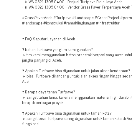
- 📱 WA 0821 1305 0400 - Penjual Turfpave Pidie Jaya Aceh
- 📱 WA 0821 1305 0400 - Vendor Grass Paver Terpercaya Aceh
#GrassPaverAceh #Turfpave #Landscape #GreenProject #perm
#landscape #konstruksi #ramahlingkungan #infrastruktur
❓ FAQ Seputar Layanan di Aceh
❓ bahan Turfpave yang tim kami gunakan?
🔹 tim kami menggunakan beton pracetak berpori yang awet unt
jangka panjang di Aceh.
❓ Apakah Turfpave bisa digunakan untuk jalan akses kendaraan?
🔹 bisa, Turfpave dirancang untuk jalan akses ringan hingga seda
Aceh.
❓ Berapa daya tahan Turfpave?
🔹 sangat tahan lama, karena menggunakan material high durabili
teruji di berbagai proyek.
❓ Apakah Turfpave bisa digunakan untuk taman kota?
🔹 sangat bisa, Turfpave sering digunakan untuk taman kota di Ac
fungsional.