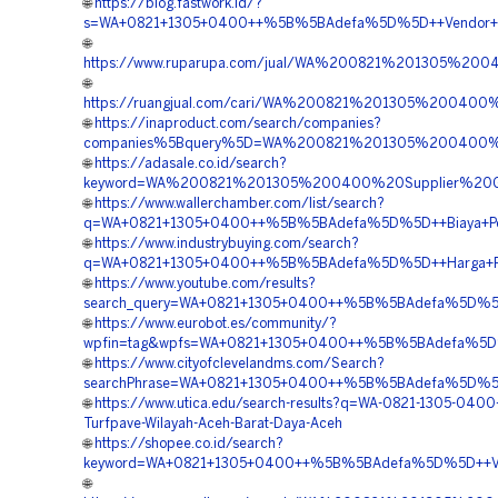
🌐
https://blog.fastwork.id/?
s=WA+0821+1305+0400++%5B%5BAdefa%5D%5D++Vendor+Peng
🌐
https://www.ruparupa.com/jual/WA%200821%201305%20
🌐
https://ruangjual.com/cari/WA%200821%201305%2004
🌐
https://inaproduct.com/search/companies?
companies%5Bquery%5D=WA%200821%201305%200400%2
🌐
https://adasale.co.id/search?
keyword=WA%200821%201305%200400%20Supplier%20G
🌐
https://www.wallerchamber.com/list/search?
q=WA+0821+1305+0400++%5B%5BAdefa%5D%5D++Biaya+Pema
🌐
https://www.industrybuying.com/search?
q=WA+0821+1305+0400++%5B%5BAdefa%5D%5D++Harga+Pasa
🌐
https://www.youtube.com/results?
search_query=WA+0821+1305+0400++%5B%5BAdefa%5D%5D++P
🌐
https://www.eurobot.es/community/?
wpfin=tag&wpfs=WA+0821+1305+0400++%5B%5BAdefa%5D%5D
🌐
https://www.cityofclevelandms.com/Search?
searchPhrase=WA+0821+1305+0400++%5B%5BAdefa%5D%5D+
🌐
https://www.utica.edu/search-results?q=WA-0821-1305-0400-
Turfpave-Wilayah-Aceh-Barat-Daya-Aceh
🌐
https://shopee.co.id/search?
keyword=WA+0821+1305+0400++%5B%5BAdefa%5D%5D++Vendo
🌐