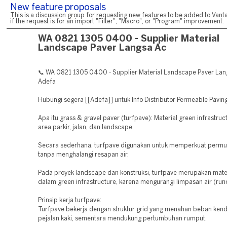
New feature proposals
This is a discussion group for requesting new features to be added to Vanta
if the request is for an import "Filter", "Macro", or "Program" improvement.
WA 0821 1305 0400 - Supplier Material
Landscape Paver Langsa Ac
📞 WA 0821 1305 0400 - Supplier Material Landscape Paver Lan
Adefa
Hubungi segera [[Adefa]] untuk Info Distributor Permeable Pavin
Apa itu grass & gravel paver (turfpave): Material green infrastruc
area parkir, jalan, dan landscape.
Secara sederhana, turfpave digunakan untuk memperkuat permu
tanpa menghalangi resapan air.
Pada proyek landscape dan konstruksi, turfpave merupakan mater
dalam green infrastructure, karena mengurangi limpasan air (runo
Prinsip kerja turfpave:
Turfpave bekerja dengan struktur grid yang menahan beban ken
pejalan kaki, sementara mendukung pertumbuhan rumput.