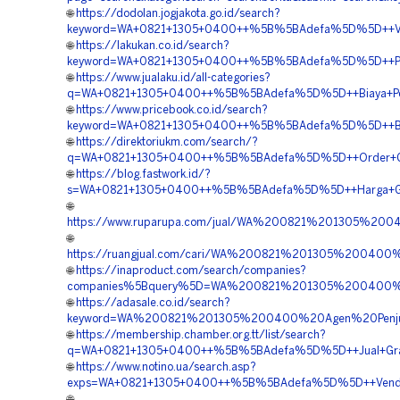
🌐
https://dodolan.jogjakota.go.id/search?
keyword=WA+0821+1305+0400++%5B%5BAdefa%5D%5D++Vendo
🌐
https://lakukan.co.id/search?
keyword=WA+0821+1305+0400++%5B%5BAdefa%5D%5D++Penju
🌐
https://www.jualaku.id/all-categories?
q=WA+0821+1305+0400++%5B%5BAdefa%5D%5D++Biaya+Pemas
🌐
https://www.pricebook.co.id/search?
keyword=WA+0821+1305+0400++%5B%5BAdefa%5D%5D++Biay
🌐
https://direktoriukm.com/search/?
q=WA+0821+1305+0400++%5B%5BAdefa%5D%5D++Order+Gras
🌐
https://blog.fastwork.id/?
s=WA+0821+1305+0400++%5B%5BAdefa%5D%5D++Harga+Gravel
🌐
https://www.ruparupa.com/jual/WA%200821%201305%20
🌐
https://ruangjual.com/cari/WA%200821%201305%20040
🌐
https://inaproduct.com/search/companies?
companies%5Bquery%5D=WA%200821%201305%200400%20
🌐
https://adasale.co.id/search?
keyword=WA%200821%201305%200400%20Agen%20Penjual
🌐
https://membership.chamber.org.tt/list/search?
q=WA+0821+1305+0400++%5B%5BAdefa%5D%5D++Jual+Grass+
🌐
https://www.notino.ua/search.asp?
exps=WA+0821+1305+0400++%5B%5BAdefa%5D%5D++Vendor+P
🌐