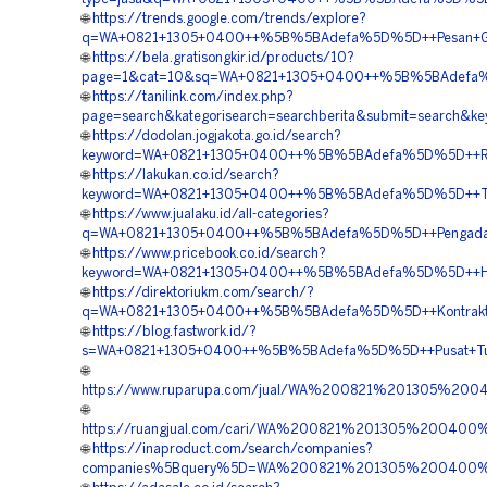
🌐
https://trends.google.com/trends/explore?
q=WA+0821+1305+0400++%5B%5BAdefa%5D%5D++Pesan+Gra
🌐
https://bela.gratisongkir.id/products/10?
page=1&cat=10&sq=WA+0821+1305+0400++%5B%5BAdefa%5
🌐
https://tanilink.com/index.php?
page=search&kategorisearch=searchberita&submit=searc
🌐
https://dodolan.jogjakota.go.id/search?
keyword=WA+0821+1305+0400++%5B%5BAdefa%5D%5D++Rek
🌐
https://lakukan.co.id/search?
keyword=WA+0821+1305+0400++%5B%5BAdefa%5D%5D++Temp
🌐
https://www.jualaku.id/all-categories?
q=WA+0821+1305+0400++%5B%5BAdefa%5D%5D++Pengadaan+
🌐
https://www.pricebook.co.id/search?
keyword=WA+0821+1305+0400++%5B%5BAdefa%5D%5D++Harg
🌐
https://direktoriukm.com/search/?
q=WA+0821+1305+0400++%5B%5BAdefa%5D%5D++Kontraktor
🌐
https://blog.fastwork.id/?
s=WA+0821+1305+0400++%5B%5BAdefa%5D%5D++Pusat+Turf
🌐
https://www.ruparupa.com/jual/WA%200821%201305%2
🌐
https://ruangjual.com/cari/WA%200821%201305%2004
🌐
https://inaproduct.com/search/companies?
companies%5Bquery%5D=WA%200821%201305%200400%2