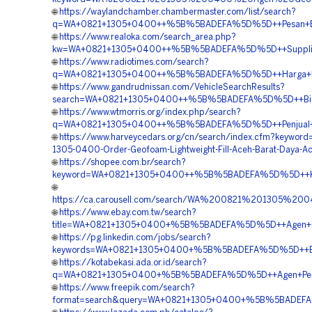
🌐
https://waylandchamber.chambermaster.com/list/search?
q=WA+0821+1305+0400++%5B%5BADEFA%5D%5D++Pesan+EPS
🌐
https://www.realoka.com/search_area.php?
kw=WA+0821+1305+0400++%5B%5BADEFA%5D%5D++Supplier+Ge
🌐
https://www.radiotimes.com/search?
q=WA+0821+1305+0400++%5B%5BADEFA%5D%5D++Harga+Pasa
🌐
https://www.gandrudnissan.com/VehicleSearchResults?
search=WA+0821+1305+0400++%5B%5BADEFA%5D%5D++Biaya+P
🌐
https://www.wtmorris.org/index.php/search?
q=WA+0821+1305+0400++%5B%5BADEFA%5D%5D++Penjual+Mat
🌐
https://www.harveycedars.org/cn/search/index.cfm?keywor
1305-0400-Order-Geofoam-Lightweight-Fill-Aceh-Barat-Daya-A
🌐
https://shopee.com.br/search?
keyword=WA+0821+1305+0400++%5B%5BADEFA%5D%5D++Kont
🌐
https://ca.carousell.com/search/WA%200821%201305
🌐
https://www.ebay.com.tw/search?
title=WA+0821+1305+0400+%5B%5BADEFA%5D%5D++Agen+G
🌐
https://pg.linkedin.com/jobs/search?
keywords=WA+0821+1305+0400+%5B%5BADEFA%5D%5D++Biaya
🌐
https://kotabekasi.ada.or.id/search?
q=WA+0821+1305+0400+%5B%5BADEFA%5D%5D++Agen+Penjua
🌐
https://www.freepik.com/search?
format=search&query=WA+0821+1305+0400+%5B%5BADEFA%