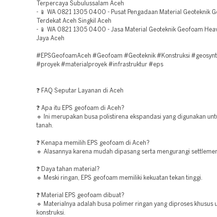
Terpercaya Subulussalam Aceh
- 📱 WA 0821 1305 0400 - Pusat Pengadaan Material Geoteknik 
Terdekat Aceh Singkil Aceh
- 📱 WA 0821 1305 0400 - Jasa Material Geoteknik Geofoam Heav
Jaya Aceh
#EPSGeofoamAceh #Geofoam #Geoteknik #Konstruksi #geosynt
#proyek #materialproyek #infrastruktur #eps
❓ FAQ Seputar Layanan di Aceh
❓ Apa itu EPS geofoam di Aceh?
🔹 Ini merupakan busa polistirena ekspandasi yang digunakan untu
tanah.
❓ Kenapa memilih EPS geofoam di Aceh?
🔹 Alasannya karena mudah dipasang serta mengurangi settlemen
❓ Daya tahan material?
🔹 Meski ringan, EPS geofoam memiliki kekuatan tekan tinggi.
❓ Material EPS geofoam dibuat?
🔹 Materialnya adalah busa polimer ringan yang diproses khusus 
konstruksi.