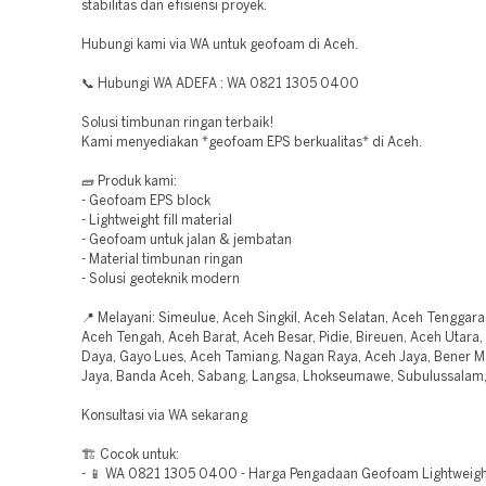
stabilitas dan efisiensi proyek.
Hubungi kami via WA untuk geofoam di Aceh.
📞 Hubungi WA ADEFA : WA 0821 1305 0400
Solusi timbunan ringan terbaik!
Kami menyediakan *geofoam EPS berkualitas* di Aceh.
🧱 Produk kami:
- Geofoam EPS block
- Lightweight fill material
- Geofoam untuk jalan & jembatan
- Material timbunan ringan
- Solusi geoteknik modern
📍 Melayani: Simeulue, Aceh Singkil, Aceh Selatan, Aceh Tenggara
Aceh Tengah, Aceh Barat, Aceh Besar, Pidie, Bireuen, Aceh Utara,
Daya, Gayo Lues, Aceh Tamiang, Nagan Raya, Aceh Jaya, Bener Me
Jaya, Banda Aceh, Sabang, Langsa, Lhokseumawe, Subulussalam
Konsultasi via WA sekarang
🏗️ Cocok untuk:
- 📱 WA 0821 1305 0400 - Harga Pengadaan Geofoam Lightweight