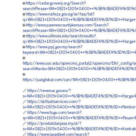
🌐
https://cedargrovenj.org/Search?
searchPhrase=WA+0821+1305+0400++%5B%5BADEFA%5D%5D+
🌐
https://www.nafeza.gov.eg/ar/faq/list?
q=WA+0821+1305+0400++%5B%5BADEFA%5D%5D++Harga+Pem
🌐
http://www.pawneecountykansas.com/Search?
searchPhrase=WA+0821+1305+0400++%5B%5BADEFA%5D%5D++P
🌐
https://www.uillinois.edu/searchresults?
q=WA+0821+1305+0400++%5B%5BADEFA%5D%5D++Harga+Pe
🌐
https://www.ppj.gov.my/search?
keyword=WA+0821+1305+0400++%5B%5BADEFA%5D%5D++Rek
🌐
https://www.uoc.edu/opencms_portal2/opencms/EN/_config/se
searchWords=WA+0821+1305+0400++%5B%5BADEFA%5D%5D+
🌐
https://jualglobal.com/cari/WA+0821+1305+0400++%5B%5
🔗
https://revenue.gov.ws/?
s=WA+0821+1305+0400++%5B%5BADEFA%5D%5D++Harga+Pem
🔗
https://sbflashservices.com/?
s=WA+0821+1305+0400++%5B%5BADEFA%5D%5D++Pemborong+G
🔗
https://www.tugu.com/search?
q=WA+0821+1305+0400++%5B%5BADEFA%5D%5D++Pesan+Mater
🔗
https://produkdanjasa.my.id/?
s=WA+0821+1305+0400++%5B%5BADEFA%5D%5D++Kontraktor+
🔗
https://www.jayasteel.com/search?