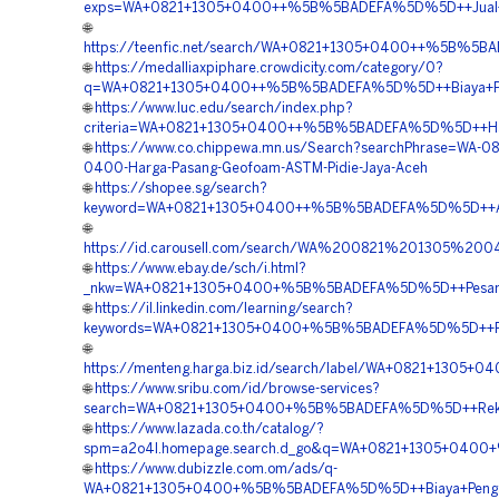
exps=WA+0821+1305+0400++%5B%5BADEFA%5D%5D++Jual+G
🌐
https://teenfic.net/search/WA+0821+1305+0400++%5B%5BA
🌐
https://medalliaxpiphare.crowdicity.com/category/0?
q=WA+0821+1305+0400++%5B%5BADEFA%5D%5D++Biaya+Pasa
🌐
https://www.luc.edu/search/index.php?
criteria=WA+0821+1305+0400++%5B%5BADEFA%5D%5D++Harg
🌐
https://www.co.chippewa.mn.us/Search?searchPhrase=WA-08
0400-Harga-Pasang-Geofoam-ASTM-Pidie-Jaya-Aceh
🌐
https://shopee.sg/search?
keyword=WA+0821+1305+0400++%5B%5BADEFA%5D%5D++Agen
🌐
https://id.carousell.com/search/WA%200821%201305%
🌐
https://www.ebay.de/sch/i.html?
_nkw=WA+0821+1305+0400+%5B%5BADEFA%5D%5D++Pesan+Ma
🌐
https://il.linkedin.com/learning/search?
keywords=WA+0821+1305+0400+%5B%5BADEFA%5D%5D++Pes
🌐
https://menteng.harga.biz.id/search/label/WA+0821+1
🌐
https://www.sribu.com/id/browse-services?
search=WA+0821+1305+0400+%5B%5BADEFA%5D%5D++Rekan
🌐
https://www.lazada.co.th/catalog/?
spm=a2o4l.homepage.search.d_go&q=WA+0821+1305+040
🌐
https://www.dubizzle.com.om/ads/q-
WA+0821+1305+0400+%5B%5BADEFA%5D%5D++Biaya+Pengada