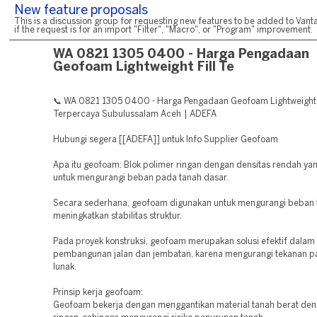
New feature proposals
This is a discussion group for requesting new features to be added to Vanta
if the request is for an import "Filter", "Macro", or "Program" improvement.
WA 0821 1305 0400 - Harga Pengadaan
Geofoam Lightweight Fill Te
📞 WA 0821 1305 0400 - Harga Pengadaan Geofoam Lightweight F
Terpercaya Subulussalam Aceh | ADEFA
Hubungi segera [[ADEFA]] untuk Info Supplier Geofoam
Apa itu geofoam: Blok polimer ringan dengan densitas rendah ya
untuk mengurangi beban pada tanah dasar.
Secara sederhana, geofoam digunakan untuk mengurangi beban 
meningkatkan stabilitas struktur.
Pada proyek konstruksi, geofoam merupakan solusi efektif dalam
pembangunan jalan dan jembatan, karena mengurangi tekanan p
lunak.
Prinsip kerja geofoam:
Geofoam bekerja dengan menggantikan material tanah berat den