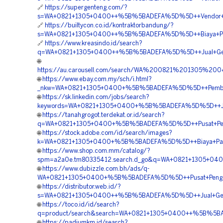
🔗
https://supergenteng.com/?
s=WA+0821+1305+0400++%5B%5BADEFA%5D%5D++Vendor+Pe
🔗
https://builtycon.co.id/kontraktorbandung/?
s=WA+0821+1305+0400++%5B%5BADEFA%5D%5D++Biaya+Pen
🔗
https://www.kreasindo.id/search?
q=WA+0821+1305+0400++%5B%5BADEFA%5D%5D++Jual+Geof
🌐
https://au.carousell.com/search/WA%200821%201305
🌐
https://www.ebay.com.my/sch/i.html?
_nkw=WA+0821+1305+0400+%5B%5BADEFA%5D%5D++Pemborong
🌐
https://sk.linkedin.com/jobs/search?
keywords=WA+0821+1305+0400+%5B%5BADEFA%5D%5D++Jual+
🌐
https://tanahgrogot.terdekat.or.id/search?
q=WA+0821+1305+0400+%5B%5BADEFA%5D%5D++Pusat+Peng
🌐
https://stock.adobe.com/id/search/images?
k=WA+0821+1305+0400+%5B%5BADEFA%5D%5D++Biaya+Pasang
🌐
https://www.shop.com.mm/catalog/?
spm=a2a0e.tm80335412.search.d_go&q=WA+0821+1305+0
🌐
https://www.dubizzle.com.bh/ads/q-
WA+0821+1305+0400+%5B%5BADEFA%5D%5D++Pusat+Pengada
🌐
https://distributor.web.id/?
s=WA+0821+1305+0400++%5B%5BADEFA%5D%5D++Jual+Geofoa
🌐
https://toco.id/id/search?
q=product/search&search=WA+0821+1305+0400++%5B%5BA
🌐
https://padiumkm.id/search?