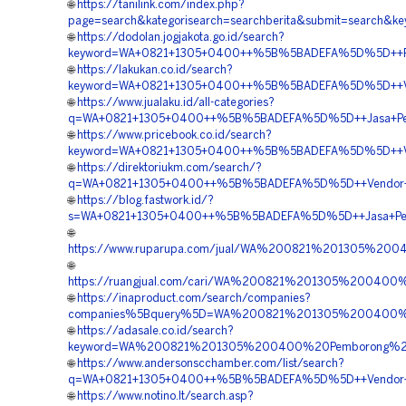
🌐
https://tanilink.com/index.php?
page=search&kategorisearch=searchberita&submit=search
🌐
https://dodolan.jogjakota.go.id/search?
keyword=WA+0821+1305+0400++%5B%5BADEFA%5D%5D++Pusat
🌐
https://lakukan.co.id/search?
keyword=WA+0821+1305+0400++%5B%5BADEFA%5D%5D++Vend
🌐
https://www.jualaku.id/all-categories?
q=WA+0821+1305+0400++%5B%5BADEFA%5D%5D++Jasa+Peng
🌐
https://www.pricebook.co.id/search?
keyword=WA+0821+1305+0400++%5B%5BADEFA%5D%5D++Vend
🌐
https://direktoriukm.com/search/?
q=WA+0821+1305+0400++%5B%5BADEFA%5D%5D++Vendor+Pe
🌐
https://blog.fastwork.id/?
s=WA+0821+1305+0400++%5B%5BADEFA%5D%5D++Jasa+Peng
🌐
https://www.ruparupa.com/jual/WA%200821%201305%20
🌐
https://ruangjual.com/cari/WA%200821%201305%20040
🌐
https://inaproduct.com/search/companies?
companies%5Bquery%5D=WA%200821%201305%200400%
🌐
https://adasale.co.id/search?
keyword=WA%200821%201305%200400%20Pemborong%2
🌐
https://www.andersonscchamber.com/list/search?
q=WA+0821+1305+0400++%5B%5BADEFA%5D%5D++Vendor+Pe
🌐
https://www.notino.lt/search.asp?