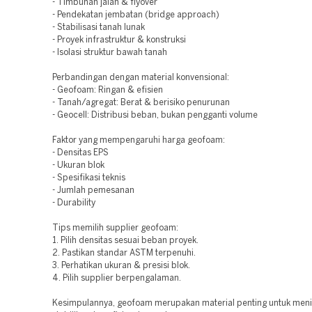
- Timbunan jalan & flyover
- Pendekatan jembatan (bridge approach)
- Stabilisasi tanah lunak
- Proyek infrastruktur & konstruksi
- Isolasi struktur bawah tanah
Perbandingan dengan material konvensional:
- Geofoam: Ringan & efisien
- Tanah/agregat: Berat & berisiko penurunan
- Geocell: Distribusi beban, bukan pengganti volume
Faktor yang mempengaruhi harga geofoam:
- Densitas EPS
- Ukuran blok
- Spesifikasi teknis
- Jumlah pemesanan
- Durability
Tips memilih supplier geofoam:
1. Pilih densitas sesuai beban proyek.
2. Pastikan standar ASTM terpenuhi.
3. Perhatikan ukuran & presisi blok.
4. Pilih supplier berpengalaman.
Kesimpulannya, geofoam merupakan material penting untuk men