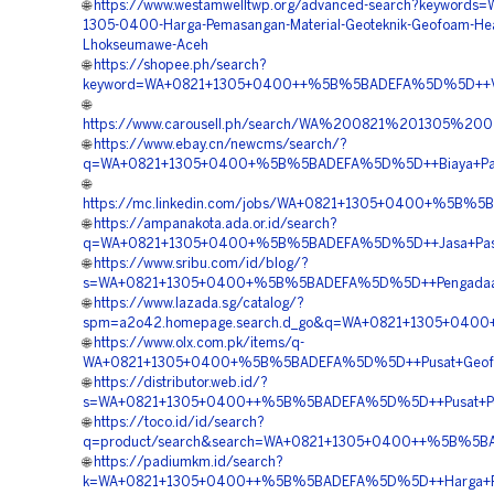
🌐
https://www.westamwelltwp.org/advanced-search?keywords=
1305-0400-Harga-Pemasangan-Material-Geoteknik-Geofoam-Hea
Lhokseumawe-Aceh
🌐
https://shopee.ph/search?
keyword=WA+0821+1305+0400++%5B%5BADEFA%5D%5D++Vendo
🌐
https://www.carousell.ph/search/WA%200821%201305%2
🌐
https://www.ebay.cn/newcms/search/?
q=WA+0821+1305+0400+%5B%5BADEFA%5D%5D++Biaya+Pasa
🌐
https://mc.linkedin.com/jobs/WA+0821+1305+0400+%5B%5
🌐
https://ampanakota.ada.or.id/search?
q=WA+0821+1305+0400+%5B%5BADEFA%5D%5D++Jasa+Pasan
🌐
https://www.sribu.com/id/blog/?
s=WA+0821+1305+0400+%5B%5BADEFA%5D%5D++Pengadaan
🌐
https://www.lazada.sg/catalog/?
spm=a2o42.homepage.search.d_go&q=WA+0821+1305+0400
🌐
https://www.olx.com.pk/items/q-
WA+0821+1305+0400+%5B%5BADEFA%5D%5D++Pusat+Geofoam+
🌐
https://distributor.web.id/?
s=WA+0821+1305+0400++%5B%5BADEFA%5D%5D++Pusat+Pen
🌐
https://toco.id/id/search?
q=product/search&search=WA+0821+1305+0400++%5B%5BA
🌐
https://padiumkm.id/search?
k=WA+0821+1305+0400++%5B%5BADEFA%5D%5D++Harga+Pen