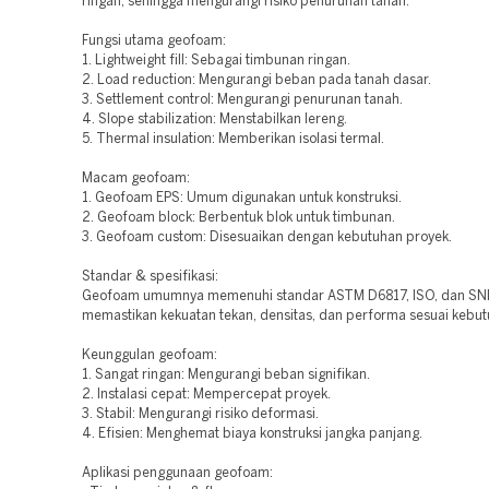
ringan, sehingga mengurangi risiko penurunan tanah.
Fungsi utama geofoam:
1. Lightweight fill: Sebagai timbunan ringan.
2. Load reduction: Mengurangi beban pada tanah dasar.
3. Settlement control: Mengurangi penurunan tanah.
4. Slope stabilization: Menstabilkan lereng.
5. Thermal insulation: Memberikan isolasi termal.
Macam geofoam:
1. Geofoam EPS: Umum digunakan untuk konstruksi.
2. Geofoam block: Berbentuk blok untuk timbunan.
3. Geofoam custom: Disesuaikan dengan kebutuhan proyek.
Standar & spesifikasi:
Geofoam umumnya memenuhi standar ASTM D6817, ISO, dan SNI
memastikan kekuatan tekan, densitas, dan performa sesuai kebut
Keunggulan geofoam:
1. Sangat ringan: Mengurangi beban signifikan.
2. Instalasi cepat: Mempercepat proyek.
3. Stabil: Mengurangi risiko deformasi.
4. Efisien: Menghemat biaya konstruksi jangka panjang.
Aplikasi penggunaan geofoam: