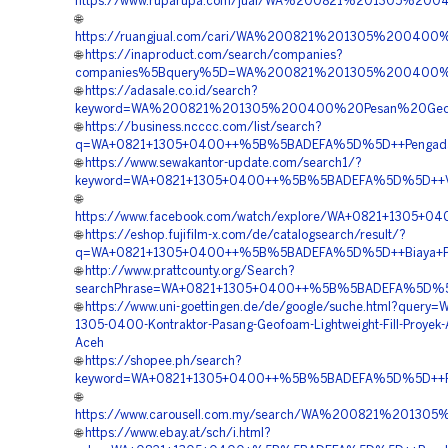
https://www.ruparupa.com/jual/WA%200821%201305%2
🌐
https://ruangjual.com/cari/WA%200821%201305%2004
🌐
https://inaproduct.com/search/companies?
companies%5Bquery%5D=WA%200821%201305%200400%20
🌐
https://adasale.co.id/search?
keyword=WA%200821%201305%200400%20Pesan%20Geo
🌐
https://business.ncccc.com/list/search?
q=WA+0821+1305+0400++%5B%5BADEFA%5D%5D++Pengadaan
🌐
https://www.sewakantor-update.com/search1/?
keyword=WA+0821+1305+0400++%5B%5BADEFA%5D%5D++Ven
🌐
https://www.facebook.com/watch/explore/WA+0821+1305
🌐
https://eshop.fujifilm-x.com/de/catalogsearch/result/?
q=WA+0821+1305+0400++%5B%5BADEFA%5D%5D++Biaya+Pem
🌐
http://www.prattcounty.org/Search?
searchPhrase=WA+0821+1305+0400++%5B%5BADEFA%5D%5D+
🌐
https://www.uni-goettingen.de/de/google/suche.html?query=
1305-0400-Kontraktor-Pasang-Geofoam-Lightweight-Fill-Proyek-
Aceh
🌐
https://shopee.ph/search?
keyword=WA+0821+1305+0400++%5B%5BADEFA%5D%5D++Pen
🌐
https://www.carousell.com.my/search/WA%200821%201
🌐
https://www.ebay.at/sch/i.html?