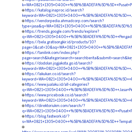
k=WA+0821+1305+0400++%5B%5BADEFA%5D%5D++Pusat+Penga
🌐
https://katalog.inaproc.id/search?
keyword=WA+0821+1305+0400++%5B%5BADEFA%5D%5D++Jas
🌐
https://vendorpedia.ahmadcorp.com/search?
type=jasa&q=WA+0821+1305+0400++%5B%5BADEFA%5D%5D++J
🌐
https://trends.google.com/trends/explore?
q=WA+0821+1305+0400++%5B%5BADEFA%5D%5D++Pengadaan+
🌐
https://bela.gratisongkir.id/products/10?
page=1&cat=10&sq=WA+0821+1305+0400++%5B%5BADEFA%5
🌐
https://tanilink.com/index.php?
page=search&kategorisearch=searchberita&submit=sear
🌐
https://dodolan.jogjakota.go.id/search?
keyword=WA+0821+1305+0400++%5B%5BADEFA%5D%5D++Jua
🌐
https://lakukan.co.id/search?
keyword=WA+0821+1305+0400++%5B%5BADEFA%5D%5D++Pus
🌐
https://www.jualaku.id/all-categories?
q=WA+0821+1305+0400++%5B%5BADEFA%5D%5D++Jasa+Pemasa
🌐
https://www.pricebook.co.id/search?
keyword=WA+0821+1305+0400++%5B%5BADEFA%5D%5D++Pus
🌐
https://direktoriukm.com/search/?
q=WA+0821+1305+0400++%5B%5BADEFA%5D%5D++Pusat+Penju
🌐
https://blog.fastwork.id/?
s=WA+0821+1305+0400++%5B%5BADEFA%5D%5D++Tempat+Jua
🌐