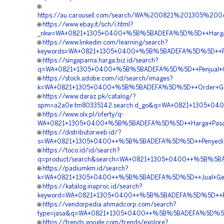
🌐
https://au.carousell.com/search/WA%200821%201305
🌐
https://www.ebay.it/sch/i.html?
_nkw=WA+0821+1305+0400+%5B%5BADEFA%5D%5D++Harga+P
🌐
https://www.linkedin.com/learning/search?
keywords=WA+0821+1305+0400+%5B%5BADEFA%5D%5D++Pen
🌐
https://singaparna.harga.biz.id/search?
q=WA+0821+1305+0400+%5B%5BADEFA%5D%5D++Penjual+Ge
🌐
https://stock.adobe.com/id/search/images?
k=WA+0821+1305+0400+%5B%5BADEFA%5D%5D++Order+Geof
🌐
https://www.daraz.pk/catalog/?
spm=a2a0e.tm80335142.search.d_go&q=WA+0821+1305+0400
🌐
https://www.olx.pl/oferty/q-
WA+0821+1305+0400+%5B%5BADEFA%5D%5D++Harga+Pasang
🌐
https://distributor.web.id/?
s=WA+0821+1305+0400++%5B%5BADEFA%5D%5D++Penyedia+
🌐
https://toco.id/id/search?
q=product/search&search=WA+0821+1305+0400++%5B%5BA
🌐
https://padiumkm.id/search?
k=WA+0821+1305+0400++%5B%5BADEFA%5D%5D++Jual+Geof
🌐
https://katalog.inaproc.id/search?
keyword=WA+0821+1305+0400++%5B%5BADEFA%5D%5D++Pemb
🌐
https://vendorpedia.ahmadcorp.com/search?
type=jasa&q=WA+0821+1305+0400++%5B%5BADEFA%5D%5D++
🌐
https://trends.google.com/trends/explore?