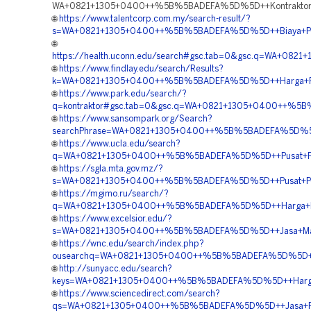
WA+0821+1305+0400++%5B%5BADEFA%5D%5D++Kontraktor+Pa
🌐
https://www.talentcorp.com.my/search-result/?
s=WA+0821+1305+0400++%5B%5BADEFA%5D%5D++Biaya+Pem
🌐
https://health.uconn.edu/search#gsc.tab=0&gsc.q=WA+08
🌐
https://www.findlay.edu/search/Results?
k=WA+0821+1305+0400++%5B%5BADEFA%5D%5D++Harga+Pem
🌐
https://www.park.edu/search/?
q=kontraktor#gsc.tab=0&gsc.q=WA+0821+1305+0400++%5B
🌐
https://www.sansompark.org/Search?
searchPhrase=WA+0821+1305+0400++%5B%5BADEFA%5D%5D+
🌐
https://www.ucla.edu/search?
q=WA+0821+1305+0400++%5B%5BADEFA%5D%5D++Pusat+Pen
🌐
https://sgla.mta.gov.mz/?
s=WA+0821+1305+0400++%5B%5BADEFA%5D%5D++Pusat+Penjua
🌐
https://mgimo.ru/search/?
q=WA+0821+1305+0400++%5B%5BADEFA%5D%5D++Harga+Pen
🌐
https://www.excelsior.edu/?
s=WA+0821+1305+0400++%5B%5BADEFA%5D%5D++Jasa+Mater
🌐
https://wnc.edu/search/index.php?
ousearchq=WA+0821+1305+0400++%5B%5BADEFA%5D%5D++Age
🌐
http://sunyacc.edu/search?
keys=WA+0821+1305+0400++%5B%5BADEFA%5D%5D++Harga
🌐
https://www.sciencedirect.com/search?
qs=WA+0821+1305+0400++%5B%5BADEFA%5D%5D++Jasa+Pem