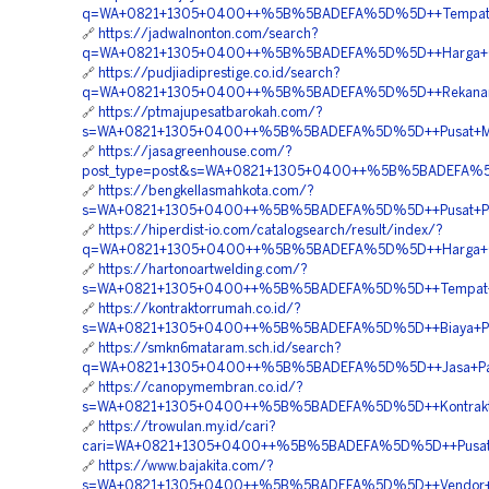
q=WA+0821+1305+0400++%5B%5BADEFA%5D%5D++Tempat+Jua
🔗
https://jadwalnonton.com/search?
q=WA+0821+1305+0400++%5B%5BADEFA%5D%5D++Harga+Geo
🔗
https://pudjiadiprestige.co.id/search?
q=WA+0821+1305+0400++%5B%5BADEFA%5D%5D++Rekanan+
🔗
https://ptmajupesatbarokah.com/?
s=WA+0821+1305+0400++%5B%5BADEFA%5D%5D++Pusat+Mater
🔗
https://jasagreenhouse.com/?
post_type=post&s=WA+0821+1305+0400++%5B%5BADEFA%5D
🔗
https://bengkellasmahkota.com/?
s=WA+0821+1305+0400++%5B%5BADEFA%5D%5D++Pusat+Pengad
🔗
https://hiperdist-io.com/catalogsearch/result/index/?
q=WA+0821+1305+0400++%5B%5BADEFA%5D%5D++Harga+Ge
🔗
https://hartonoartwelding.com/?
s=WA+0821+1305+0400++%5B%5BADEFA%5D%5D++Tempat+J
🔗
https://kontraktorrumah.co.id/?
s=WA+0821+1305+0400++%5B%5BADEFA%5D%5D++Biaya+Pasa
🔗
https://smkn6mataram.sch.id/search?
q=WA+0821+1305+0400++%5B%5BADEFA%5D%5D++Jasa+Pasang
🔗
https://canopymembran.co.id/?
s=WA+0821+1305+0400++%5B%5BADEFA%5D%5D++Kontraktor+
🔗
https://trowulan.my.id/cari?
cari=WA+0821+1305+0400++%5B%5BADEFA%5D%5D++Pusat+P
🔗
https://www.bajakita.com/?
s=WA+0821+1305+0400++%5B%5BADEFA%5D%5D++Vendor+Jual