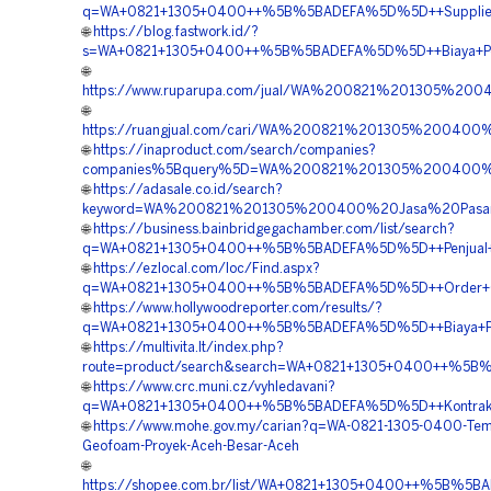
q=WA+0821+1305+0400++%5B%5BADEFA%5D%5D++Supplier+
🌐
https://blog.fastwork.id/?
s=WA+0821+1305+0400++%5B%5BADEFA%5D%5D++Biaya+Pemas
🌐
https://www.ruparupa.com/jual/WA%200821%201305%2
🌐
https://ruangjual.com/cari/WA%200821%201305%200
🌐
https://inaproduct.com/search/companies?
companies%5Bquery%5D=WA%200821%201305%200400%2
🌐
https://adasale.co.id/search?
keyword=WA%200821%201305%200400%20Jasa%20Pasa
🌐
https://business.bainbridgegachamber.com/list/search?
q=WA+0821+1305+0400++%5B%5BADEFA%5D%5D++Penjual+G
🌐
https://ezlocal.com/loc/Find.aspx?
q=WA+0821+1305+0400++%5B%5BADEFA%5D%5D++Order+Ge
🌐
https://www.hollywoodreporter.com/results/?
q=WA+0821+1305+0400++%5B%5BADEFA%5D%5D++Biaya+Penga
🌐
https://multivita.lt/index.php?
route=product/search&search=WA+0821+1305+0400++%5B%
🌐
https://www.crc.muni.cz/vyhledavani?
q=WA+0821+1305+0400++%5B%5BADEFA%5D%5D++Kontraktor
🌐
https://www.mohe.gov.my/carian?q=WA-0821-1305-0400-Temp
Geofoam-Proyek-Aceh-Besar-Aceh
🌐
https://shopee.com.br/list/WA+0821+1305+0400++%5B%5BAD