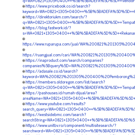
q=WA+0821+1305+0400++%5B%5BADEFA%5D%5D++Vendor+J
🌐
https://www.pricebook.co.id/search?
keyword=WA+0821+1305+0400++%5B%5BADEFA%5D%5D++Ha
🌐
https://direktoriukm.com/search/?
q=WA+0821+1305+0400++%5B%5BADEFA%5D%5D++Tempat+Jua
🌐
https://blog.fastwork.id/?
s=WA+0821+1305+0400++%5B%5BADEFA%5D%5D++Rekanan+
🌐
https://www.ruparupa.com/jual/WA%200821%201305%20
🌐
https://ruangjual.com/cari/WA%200821%201305%2004
🌐
https://inaproduct.com/search/companies?
companies%5Bquery%5D=WA%200821%201305%200400%
🌐
https://adasale.co.id/search?
keyword=WA%200821%201305%200400%20Pemborong%20
🌐
https://members.oldoregon.com/list/search?
q=WA+0821+1305+0400++%5B%5BADEFA%5D%5D++Tempat+Jua
🌐
https://pashouses.id/rumah-dijual/area?
areaName=WA+0821+1305+0400++%5B%5BADEFA%5D%5D++Pen
🌐
https://www.youtube.com/results?
search_query=WA+0821+1305+0400++%5B%5BADEFA%5D%5D+
🌐
https://westsidebmc.com/search?
searchString=WA+0821+1305+0400++%5B%5BADEFA%5D%5D+
🌐
https://www.unitbv.ro/component/multisitesearch/?
searchword=WA+0821+1305+0400++%5B%5BADEFA%5D%5D++