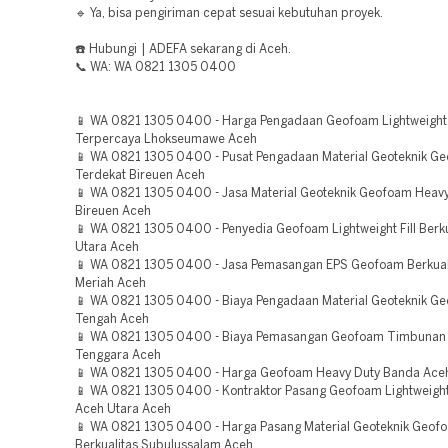
🔹 Ya, bisa pengiriman cepat sesuai kebutuhan proyek.
☎️ Hubungi | ADEFA sekarang di Aceh.
📞 WA: WA 0821 1305 0400
📱 WA 0821 1305 0400 - Harga Pengadaan Geofoam Lightweight F
Terpercaya Lhokseumawe Aceh
📱 WA 0821 1305 0400 - Pusat Pengadaan Material Geoteknik G
Terdekat Bireuen Aceh
📱 WA 0821 1305 0400 - Jasa Material Geoteknik Geofoam Heavy
Bireuen Aceh
📱 WA 0821 1305 0400 - Penyedia Geofoam Lightweight Fill Berku
Utara Aceh
📱 WA 0821 1305 0400 - Jasa Pemasangan EPS Geofoam Berkual
Meriah Aceh
📱 WA 0821 1305 0400 - Biaya Pengadaan Material Geoteknik G
Tengah Aceh
📱 WA 0821 1305 0400 - Biaya Pemasangan Geofoam Timbunan 
Tenggara Aceh
📱 WA 0821 1305 0400 - Harga Geofoam Heavy Duty Banda Ace
📱 WA 0821 1305 0400 - Kontraktor Pasang Geofoam Lightweight 
Aceh Utara Aceh
📱 WA 0821 1305 0400 - Harga Pasang Material Geoteknik Geof
Berkualitas Subulussalam Aceh