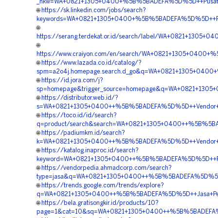
_nkw=WA+0821+1305+0400+%5B%5BADEFA%5D%5D++Pusat+Ge
🌐
https://sk.linkedin.com/jobs/search?
keywords=WA+0821+1305+0400+%5B%5BADEFA%5D%5D++Pus
🌐
https://serang.terdekat.or.id/search/label/WA+0821+130
🌐
https://www.craiyon.com/en/search/WA+0821+1305+0400+
🌐
https://www.lazada.co.id/catalog/?
spm=a2o4j.homepage.search.d_go&q=WA+0821+1305+0400+%
🌐
https://id.jora.com/j?
sp=homepage&trigger_source=homepage&q=WA+0821+1305+
🌐
https://distributor.web.id/?
s=WA+0821+1305+0400++%5B%5BADEFA%5D%5D++Vendor+Jual
🌐
https://toco.id/id/search?
q=product/search&search=WA+0821+1305+0400++%5B%5BA
🌐
https://padiumkm.id/search?
k=WA+0821+1305+0400++%5B%5BADEFA%5D%5D++Vendor+Geo
🌐
https://katalog.inaproc.id/search?
keyword=WA+0821+1305+0400++%5B%5BADEFA%5D%5D++Pen
🌐
https://vendorpedia.ahmadcorp.com/search?
type=jasa&q=WA+0821+1305+0400++%5B%5BADEFA%5D%5D++
🌐
https://trends.google.com/trends/explore?
q=WA+0821+1305+0400++%5B%5BADEFA%5D%5D++Jasa+Penga
🌐
https://bela.gratisongkir.id/products/10?
page=1&cat=10&sq=WA+0821+1305+0400++%5B%5BADEFA%5D