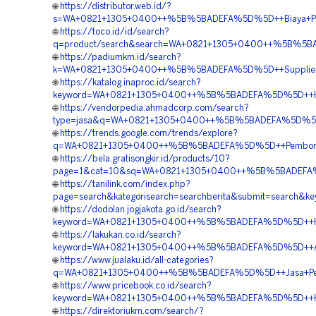
🌐
https://distributor.web.id/?
s=WA+0821+1305+0400++%5B%5BADEFA%5D%5D++Biaya+Penga
🌐
https://toco.id/id/search?
q=product/search&search=WA+0821+1305+0400++%5B%5BADE
🌐
https://padiumkm.id/search?
k=WA+0821+1305+0400++%5B%5BADEFA%5D%5D++Supplier+G
🌐
https://katalog.inaproc.id/search?
keyword=WA+0821+1305+0400++%5B%5BADEFA%5D%5D++Har
🌐
https://vendorpedia.ahmadcorp.com/search?
type=jasa&q=WA+0821+1305+0400++%5B%5BADEFA%5D%5D++
🌐
https://trends.google.com/trends/explore?
q=WA+0821+1305+0400++%5B%5BADEFA%5D%5D++Pemborong
🌐
https://bela.gratisongkir.id/products/10?
page=1&cat=10&sq=WA+0821+1305+0400++%5B%5BADEFA%5
🌐
https://tanilink.com/index.php?
page=search&kategorisearch=searchberita&submit=sear
🌐
https://dodolan.jogjakota.go.id/search?
keyword=WA+0821+1305+0400++%5B%5BADEFA%5D%5D++Har
🌐
https://lakukan.co.id/search?
keyword=WA+0821+1305+0400++%5B%5BADEFA%5D%5D++Age
🌐
https://www.jualaku.id/all-categories?
q=WA+0821+1305+0400++%5B%5BADEFA%5D%5D++Jasa+Pema
🌐
https://www.pricebook.co.id/search?
keyword=WA+0821+1305+0400++%5B%5BADEFA%5D%5D++Har
🌐
https://direktoriukm.com/search/?