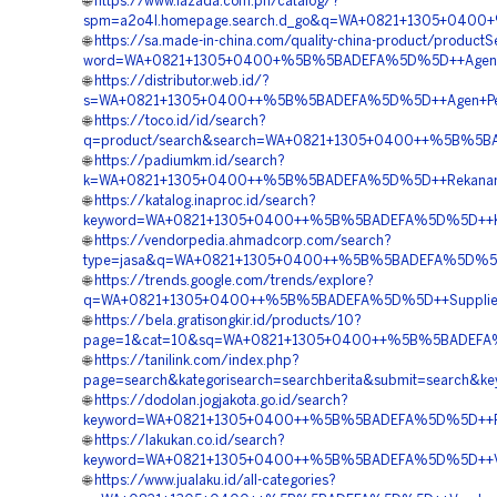
🌐
https://www.lazada.com.ph/catalog/?
spm=a2o4l.homepage.search.d_go&q=WA+0821+1305+0400
🌐
https://sa.made-in-china.com/quality-china-product/product
word=WA+0821+1305+0400+%5B%5BADEFA%5D%5D++Agen+Ge
🌐
https://distributor.web.id/?
s=WA+0821+1305+0400++%5B%5BADEFA%5D%5D++Agen+Penjua
🌐
https://toco.id/id/search?
q=product/search&search=WA+0821+1305+0400++%5B%5B
🌐
https://padiumkm.id/search?
k=WA+0821+1305+0400++%5B%5BADEFA%5D%5D++Rekanan+Ge
🌐
https://katalog.inaproc.id/search?
keyword=WA+0821+1305+0400++%5B%5BADEFA%5D%5D++Kontra
🌐
https://vendorpedia.ahmadcorp.com/search?
type=jasa&q=WA+0821+1305+0400++%5B%5BADEFA%5D%5D+
🌐
https://trends.google.com/trends/explore?
q=WA+0821+1305+0400++%5B%5BADEFA%5D%5D++Supplier+
🌐
https://bela.gratisongkir.id/products/10?
page=1&cat=10&sq=WA+0821+1305+0400++%5B%5BADEFA%
🌐
https://tanilink.com/index.php?
page=search&kategorisearch=searchberita&submit=sear
🌐
https://dodolan.jogjakota.go.id/search?
keyword=WA+0821+1305+0400++%5B%5BADEFA%5D%5D++Penga
🌐
https://lakukan.co.id/search?
keyword=WA+0821+1305+0400++%5B%5BADEFA%5D%5D++Vendo
🌐
https://www.jualaku.id/all-categories?