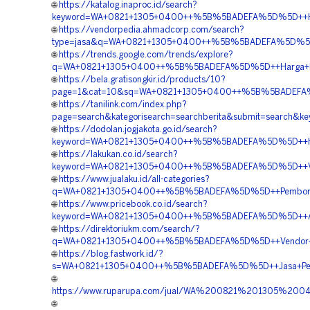
🌐
https://katalog.inaproc.id/search?
keyword=WA+0821+1305+0400++%5B%5BADEFA%5D%5D++Har
🌐
https://vendorpedia.ahmadcorp.com/search?
type=jasa&q=WA+0821+1305+0400++%5B%5BADEFA%5D%5D++Pu
🌐
https://trends.google.com/trends/explore?
q=WA+0821+1305+0400++%5B%5BADEFA%5D%5D++Harga+Peng
🌐
https://bela.gratisongkir.id/products/10?
page=1&cat=10&sq=WA+0821+1305+0400++%5B%5BADEFA%5D
🌐
https://tanilink.com/index.php?
page=search&kategorisearch=searchberita&submit=sear
🌐
https://dodolan.jogjakota.go.id/search?
keyword=WA+0821+1305+0400++%5B%5BADEFA%5D%5D++Harga
🌐
https://lakukan.co.id/search?
keyword=WA+0821+1305+0400++%5B%5BADEFA%5D%5D++Vend
🌐
https://www.jualaku.id/all-categories?
q=WA+0821+1305+0400++%5B%5BADEFA%5D%5D++Pemborong
🌐
https://www.pricebook.co.id/search?
keyword=WA+0821+1305+0400++%5B%5BADEFA%5D%5D++Agen+
🌐
https://direktoriukm.com/search/?
q=WA+0821+1305+0400++%5B%5BADEFA%5D%5D++Vendor+Ju
🌐
https://blog.fastwork.id/?
s=WA+0821+1305+0400++%5B%5BADEFA%5D%5D++Jasa+Peng
🌐
https://www.ruparupa.com/jual/WA%200821%201305%2
🌐