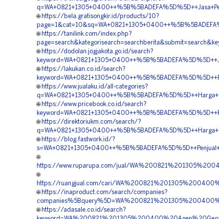
q=WA+0821+1305+0400++%5B%5BADEFA%5D%5D++Jasa+Peng
🌐
https://bela.gratisongkir.id/products/10?
page=1&cat=10&sq=WA+0821+1305+0400++%5B%5BADEFA%5
🌐
https://tanilink.com/index.php?
page=search&kategorisearch=searchberita&submit=searc
🌐
https://dodolan.jogjakota.go.id/search?
keyword=WA+0821+1305+0400++%5B%5BADEFA%5D%5D++Jual+G
🌐
https://lakukan.co.id/search?
keyword=WA+0821+1305+0400++%5B%5BADEFA%5D%5D++Pembo
🌐
https://www.jualaku.id/all-categories?
q=WA+0821+1305+0400++%5B%5BADEFA%5D%5D++Harga+Pema
🌐
https://www.pricebook.co.id/search?
keyword=WA+0821+1305+0400++%5B%5BADEFA%5D%5D++Pusat+
🌐
https://direktoriukm.com/search/?
q=WA+0821+1305+0400++%5B%5BADEFA%5D%5D++Harga+Pe
🌐
https://blog.fastwork.id/?
s=WA+0821+1305+0400++%5B%5BADEFA%5D%5D++Penjual+EP
🌐
https://www.ruparupa.com/jual/WA%200821%201305%20
🌐
https://ruangjual.com/cari/WA%200821%201305%2004
🌐
https://inaproduct.com/search/companies?
companies%5Bquery%5D=WA%200821%201305%200400%
🌐
https://adasale.co.id/search?
keyword=WA%200821%201305%200400%20Agen%20Geof