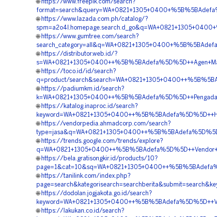
🌐
https://www.freepik.com/search?
format=search&query=WA+0821+1305+0400+%5B%5BAdefa%5
🌐
https://www.lazada.com.ph/catalog/?
spm=a2o4l.homepage.search.d_go&q=WA+0821+1305+0400
🌐
https://www.gumtree.com/search?
search_category=all&q=WA+0821+1305+0400+%5B%5BAdefa
🌐
https://distributor.web.id/?
s=WA+0821+1305+0400++%5B%5BAdefa%5D%5D++Agen+Mater
🌐
https://toco.id/id/search?
q=product/search&search=WA+0821+1305+0400++%5B%5BA
🌐
https://padiumkm.id/search?
k=WA+0821+1305+0400++%5B%5BAdefa%5D%5D++Pengadaan
🌐
https://katalog.inaproc.id/search?
keyword=WA+0821+1305+0400++%5B%5BAdefa%5D%5D++Harg
🌐
https://vendorpedia.ahmadcorp.com/search?
type=jasa&q=WA+0821+1305+0400++%5B%5BAdefa%5D%5D++P
🌐
https://trends.google.com/trends/explore?
q=WA+0821+1305+0400++%5B%5BAdefa%5D%5D++Vendor+Pe
🌐
https://bela.gratisongkir.id/products/10?
page=1&cat=10&sq=WA+0821+1305+0400++%5B%5BAdefa%5D%
🌐
https://tanilink.com/index.php?
page=search&kategorisearch=searchberita&submit=sear
🌐
https://dodolan.jogjakota.go.id/search?
keyword=WA+0821+1305+0400++%5B%5BAdefa%5D%5D++Ven
🌐
https://lakukan.co.id/search?