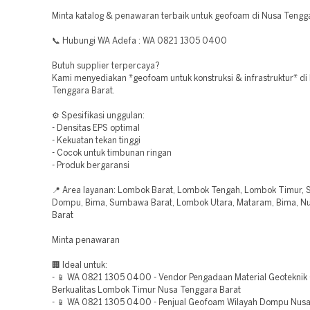
Minta katalog & penawaran terbaik untuk geofoam di Nusa Tengga
📞 Hubungi WA Adefa : WA 0821 1305 0400
Butuh supplier terpercaya?
Kami menyediakan *geofoam untuk konstruksi & infrastruktur* di
Tenggara Barat.
⚙️ Spesifikasi unggulan:
- Densitas EPS optimal
- Kekuatan tekan tinggi
- Cocok untuk timbunan ringan
- Produk bergaransi
📍 Area layanan: Lombok Barat, Lombok Tengah, Lombok Timur,
Dompu, Bima, Sumbawa Barat, Lombok Utara, Mataram, Bima, N
Barat
Minta penawaran
🏢 Ideal untuk:
- 📱 WA 0821 1305 0400 - Vendor Pengadaan Material Geotekni
Berkualitas Lombok Timur Nusa Tenggara Barat
- 📱 WA 0821 1305 0400 - Penjual Geofoam Wilayah Dompu Nus