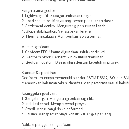
sehingga mengurangi risiko penurunan tanah.
Fungsi utama geofoam:
1. Lightweight fill: Sebagai timbunan ringan.
2. Load reduction: Mengurangi beban pada tanah dasar.
3. Settlement control: Mengurangi penurunan tanah.
4. Slope stabilization: Menstabilkan lereng.
5. Thermal insulation: Memberikan isolasi termal.
Macam geofoam:
1. Geofoam EPS: Umum digunakan untuk konstruksi.
2. Geofoam block: Berbentuk blok untuk timbunan.
3. Geofoam custom: Disesuaikan dengan kebutuhan proyek.
Standar & spesifikasi:
Geofoam umumnya memenuhi standar ASTM D6817, ISO, dan SNI
memastikan kekuatan tekan, densitas, dan performa sesuai kebut
Keunggulan geofoam:
1. Sangat ringan: Mengurangi beban signifikan.
2. Instalasi cepat: Mempercepat proyek.
3. Stabil: Mengurangi risiko deformasi.
4. Efisien: Menghemat biaya konstruksi jangka panjang.
Aplikasi penggunaan geofoam: