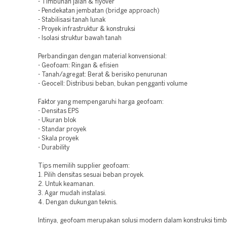
- Timbunan jalan & flyover
- Pendekatan jembatan (bridge approach)
- Stabilisasi tanah lunak
- Proyek infrastruktur & konstruksi
- Isolasi struktur bawah tanah
Perbandingan dengan material konvensional:
- Geofoam: Ringan & efisien
- Tanah/agregat: Berat & berisiko penurunan
- Geocell: Distribusi beban, bukan pengganti volume
Faktor yang mempengaruhi harga geofoam:
- Densitas EPS
- Ukuran blok
- Standar proyek
- Skala proyek
- Durability
Tips memilih supplier geofoam:
1. Pilih densitas sesuai beban proyek.
2. Untuk keamanan.
3. Agar mudah instalasi.
4. Dengan dukungan teknis.
Intinya, geofoam merupakan solusi modern dalam konstruksi timb