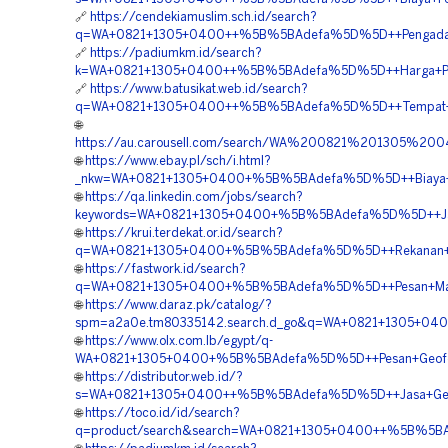
🔗
https://cendekiamuslim.sch.id/search?
q=WA+0821+1305+0400++%5B%5BAdefa%5D%5D++Pengadaan+
🔗
https://padiumkm.id/search?
k=WA+0821+1305+0400++%5B%5BAdefa%5D%5D++Harga+Pasa
🔗
https://www.batusikat.web.id/search?
q=WA+0821+1305+0400++%5B%5BAdefa%5D%5D++Tempat+Jual+
🌐
https://au.carousell.com/search/WA%200821%201305%
🌐
https://www.ebay.pl/sch/i.html?
_nkw=WA+0821+1305+0400+%5B%5BAdefa%5D%5D++Biaya+Pe
🌐
https://qa.linkedin.com/jobs/search?
keywords=WA+0821+1305+0400+%5B%5BAdefa%5D%5D++Jasa
🌐
https://krui.terdekat.or.id/search?
q=WA+0821+1305+0400+%5B%5BAdefa%5D%5D++Rekanan+Geo
🌐
https://fastwork.id/search?
q=WA+0821+1305+0400+%5B%5BAdefa%5D%5D++Pesan+Materi
🌐
https://www.daraz.pk/catalog/?
spm=a2a0e.tm80335142.search.d_go&q=WA+0821+1305+040
🌐
https://www.olx.com.lb/egypt/q-
WA+0821+1305+0400+%5B%5BAdefa%5D%5D++Pesan+Geofoam+L
🌐
https://distributor.web.id/?
s=WA+0821+1305+0400++%5B%5BAdefa%5D%5D++Jasa+Geofo
🌐
https://toco.id/id/search?
q=product/search&search=WA+0821+1305+0400++%5B%5BAd