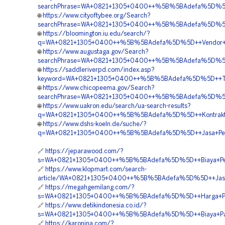
searchPhrase=WA+0821+1305+0400++%5B%5BAdefa%5D%5D+
🌐
https://www.cityoftybee.org/Search?
searchPhrase=WA+0821+1305+0400++%5B%5BAdefa%5D%5D++
🌐
https://bloomington.iu.edu/search/?
q=WA+0821+1305+0400++%5B%5BAdefa%5D%5D++Vendor+Ju
🌐
https://www.augustaga.gov/Search?
searchPhrase=WA+0821+1305+0400++%5B%5BAdefa%5D%5D+
🌐
https://saddleriverpd.com/index.asp?
keyword=WA+0821+1305+0400++%5B%5BAdefa%5D%5D++Temp
🌐
https://www.chicopeema.gov/Search?
searchPhrase=WA+0821+1305+0400++%5B%5BAdefa%5D%5D++O
🌐
https://www.uakron.edu/search/ua-search-results?
q=WA+0821+1305+0400++%5B%5BAdefa%5D%5D++Kontraktor
🌐
https://www.dshs-koeln.de/suche/?
q=WA+0821+1305+0400++%5B%5BAdefa%5D%5D++Jasa+Pema
🔗
https://jeparawood.com/?
s=WA+0821+1305+0400++%5B%5BAdefa%5D%5D++Biaya+Peng
🔗
https://www.klopmart.com/search-
article/WA+0821+1305+0400++%5B%5BAdefa%5D%5D++Jasa+P
🔗
https://megahgemilang.com/?
s=WA+0821+1305+0400++%5B%5BAdefa%5D%5D++Harga+Pema
🔗
https://www.detikindonesia.co.id/?
s=WA+0821+1305+0400++%5B%5BAdefa%5D%5D++Biaya+Pasan
🔗
https://karonina.com/?