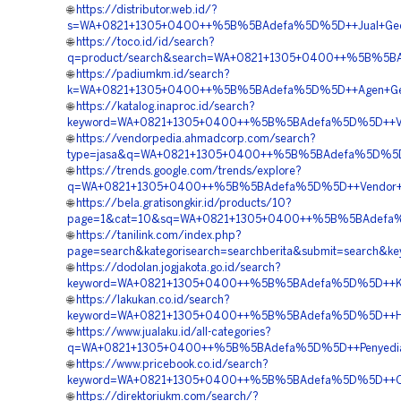
🌐
https://distributor.web.id/?
s=WA+0821+1305+0400++%5B%5BAdefa%5D%5D++Jual+Geofo
🌐
https://toco.id/id/search?
q=product/search&search=WA+0821+1305+0400++%5B%5BAd
🌐
https://padiumkm.id/search?
k=WA+0821+1305+0400++%5B%5BAdefa%5D%5D++Agen+Geofoam
🌐
https://katalog.inaproc.id/search?
keyword=WA+0821+1305+0400++%5B%5BAdefa%5D%5D++Vendor
🌐
https://vendorpedia.ahmadcorp.com/search?
type=jasa&q=WA+0821+1305+0400++%5B%5BAdefa%5D%5D++
🌐
https://trends.google.com/trends/explore?
q=WA+0821+1305+0400++%5B%5BAdefa%5D%5D++Vendor+Geo
🌐
https://bela.gratisongkir.id/products/10?
page=1&cat=10&sq=WA+0821+1305+0400++%5B%5BAdefa%5D%
🌐
https://tanilink.com/index.php?
page=search&kategorisearch=searchberita&submit=searc
🌐
https://dodolan.jogjakota.go.id/search?
keyword=WA+0821+1305+0400++%5B%5BAdefa%5D%5D++Kontra
🌐
https://lakukan.co.id/search?
keyword=WA+0821+1305+0400++%5B%5BAdefa%5D%5D++Harga
🌐
https://www.jualaku.id/all-categories?
q=WA+0821+1305+0400++%5B%5BAdefa%5D%5D++Penyedia+G
🌐
https://www.pricebook.co.id/search?
keyword=WA+0821+1305+0400++%5B%5BAdefa%5D%5D++Orde
🌐
https://direktoriukm.com/search/?