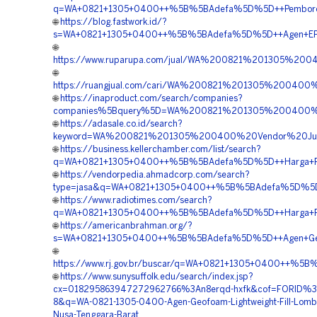
q=WA+0821+1305+0400++%5B%5BAdefa%5D%5D++Pemborong+G
🌐
https://blog.fastwork.id/?
s=WA+0821+1305+0400++%5B%5BAdefa%5D%5D++Agen+EPS+
🌐
https://www.ruparupa.com/jual/WA%200821%201305%2
🌐
https://ruangjual.com/cari/WA%200821%201305%2004
🌐
https://inaproduct.com/search/companies?
companies%5Bquery%5D=WA%200821%201305%200400%2
🌐
https://adasale.co.id/search?
keyword=WA%200821%201305%200400%20Vendor%20Jua
🌐
https://business.kellerchamber.com/list/search?
q=WA+0821+1305+0400++%5B%5BAdefa%5D%5D++Harga+Pen
🌐
https://vendorpedia.ahmadcorp.com/search?
type=jasa&q=WA+0821+1305+0400++%5B%5BAdefa%5D%5D++K
🌐
https://www.radiotimes.com/search?
q=WA+0821+1305+0400++%5B%5BAdefa%5D%5D++Harga+Peng
🌐
https://americanbrahman.org/?
s=WA+0821+1305+0400++%5B%5BAdefa%5D%5D++Agen+Geofo
🌐
https://www.rj.gov.br/buscar/q=WA+0821+1305+0400++%5
🌐
https://www.sunysuffolk.edu/search/index.jsp?
cx=018295863947272962766%3An8erqd-hxfk&cof=FORID%3
8&q=WA-0821-1305-0400-Agen-Geofoam-Lightweight-Fill-Lomb
Nusa-Tenggara-Barat