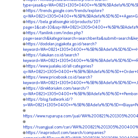
type=jasa&q=WA+0821+1305+0400++%5B%5BAdefa%5D%5D++K
🌐
https://trends.google.com/trends/explore?
q=WA+0821+1305+0400++%5B%5BAdefa%5D%5D++Agen+Geofo
🌐
https://bela.gratisongkir.id/products/10?
page=1&cat=10&sq=WA+0821+1305+0400++%5B%5BAdefa%5D
🌐
https://tanilink.com/index.php?
page=search&kategorisearch=searchberita&submit=searc
🌐
https://dodolan.jogjakota.go.id/search?
keyword=WA+0821+1305+0400++%5B%5BAdefa%5D%5D++Harga+
🌐
https://lakukan.co.id/search?
keyword=WA+0821+1305+0400++%5B%5BAdefa%5D%5D++Rekan
🌐
https://www.jualaku.id/all-categories?
q=WA+0821+1305+0400++%5B%5BAdefa%5D%5D++Order+Geo
🌐
https://www.pricebook.co.id/search?
keyword=WA+0821+1305+0400++%5B%5BAdefa%5D%5D++Jasa
🌐
https://direktoriukm.com/search/?
q=WA+0821+1305+0400++%5B%5BAdefa%5D%5D++Pemborong+
🌐
https://blog.fastwork.id/?
s=WA+0821+1305+0400++%5B%5BAdefa%5D%5D++Biaya+Peng
🌐
https://www.ruparupa.com/jual/WA%200821%201305%20
🌐
https://ruangjual.com/cari/WA%200821%201305%2004
🌐
https://inaproduct.com/search/companies?