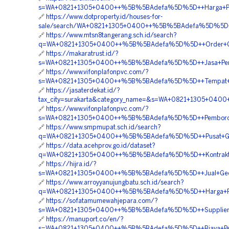
s=WA+0821+1305+0400++%5B%5BAdefa%5D%5D++Harga+Pema
🔗
https://www.dotproperty.id/houses-for-
sale/search/WA+0821+1305+0400++%5B%5BAdefa%5D%5D++P
🔗
https://www.mtsn8tangerang.sch.id/search?
q=WA+0821+1305+0400++%5B%5BAdefa%5D%5D++Order+Geo
🔗
https://makaratrust.id/?
s=WA+0821+1305+0400++%5B%5BAdefa%5D%5D++Jasa+Pemas
🔗
https://www.vifonplafonpvc.com/?
s=WA+0821+1305+0400++%5B%5BAdefa%5D%5D++Tempat+Jua
🔗
https://jasaterdekat.id/?
tax_city=surakarta&category_name=&s=WA+0821+1305+040
🔗
https://www.vifonplafonpvc.com/?
s=WA+0821+1305+0400++%5B%5BAdefa%5D%5D++Pemborong+M
🔗
https://www.smpmupat.sch.id/search?
q=WA+0821+1305+0400++%5B%5BAdefa%5D%5D++Pusat+Geof
🔗
https://data.acehprov.go.id/dataset?
q=WA+0821+1305+0400++%5B%5BAdefa%5D%5D++Kontraktor+P
🔗
https://hijra.id/?
s=WA+0821+1305+0400++%5B%5BAdefa%5D%5D++Jual+Geofoa
🔗
https://www.arroyyanujungbatu.sch.id/search?
q=WA+0821+1305+0400++%5B%5BAdefa%5D%5D++Harga+Peng
🔗
https://sofatamumewahjepara.com/?
s=WA+0821+1305+0400++%5B%5BAdefa%5D%5D++Supplier+G
🔗
https://manuport.co/en/?
s=WA+0821+1305+0400++%5B%5BAdefa%5D%5D++Biaya+Pemas