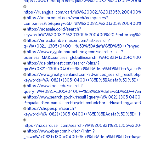
https://www.ruparupa.com/jual/WA%200821%201305%2
🌐
https://ruangjual.com/cari/WA%200821%201305%2004
🌐
https://inaproduct.com/search/companies?
companies%5Bquery%5D=WA%200821%201305%200400%2
🌐
https://adasale.co.id/search?
keyword=WA%200821%201305%200400%20Pemborong%20M
🌐
https://erie.chambermaster.com/list/search?
q=WA+0821+1305+0400++%5B%5BAdefa%5D%5D++Penyedia+E
🌐
https://www.egyptmanufacturing.com/search-result?
business=MA&countries=global&search=WA+0821+1305+04
🌐
https://de.pinterest.com/search/pins/?
q=WA+0821+1305+0400++%5B%5BAdefa%5D%5D++Agen+Penjua
🌐
https://www.greatgreenland.com/advanced_search_result.php
keywords=WA+0821+1305+0400++%5B%5BAdefa%5D%5D++Pusat+
🌐
https://www.fpcc.edu/search?
query=WA+0821+1305+0400++%5B%5BAdefa%5D%5D++Vendor
🌐
https://www.search.gov.hk/result?query=WA-0821-1305-0400-
Penjualan-Geofoam-Jalan-Proyek-Lombok-Barat-Nusa-Tenggara-B
🌐
https://shopee.ph/search?
keyword=WA+0821+1305+0400++%5B%5BAdefa%5D%5D++Harga
🌐
https://nz.carousell.com/search/WA%200821%201305
🌐
https://www.ebay.com.hk/sch/i.html?
_nkw=WA+0821+1305+0400+%5B%5BAdefa%5D%5D++Biaya+Pem