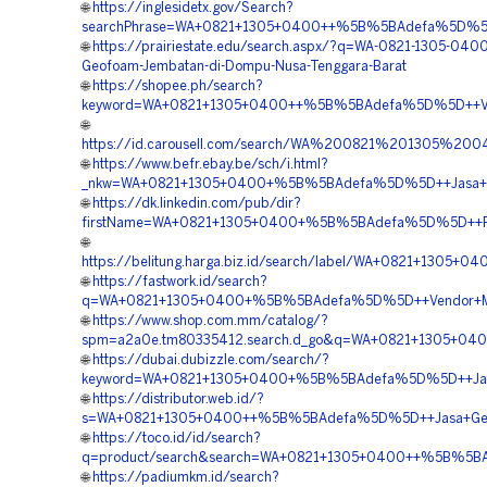
🌐
https://inglesidetx.gov/Search?
searchPhrase=WA+0821+1305+0400++%5B%5BAdefa%5D%5D+
🌐
https://prairiestate.edu/search.aspx/?q=WA-0821-1305-0400
Geofoam-Jembatan-di-Dompu-Nusa-Tenggara-Barat
🌐
https://shopee.ph/search?
keyword=WA+0821+1305+0400++%5B%5BAdefa%5D%5D++Vend
🌐
https://id.carousell.com/search/WA%200821%201305%
🌐
https://www.befr.ebay.be/sch/i.html?
_nkw=WA+0821+1305+0400+%5B%5BAdefa%5D%5D++Jasa+Geo
🌐
https://dk.linkedin.com/pub/dir?
firstName=WA+0821+1305+0400+%5B%5BAdefa%5D%5D++Pes
🌐
https://belitung.harga.biz.id/search/label/WA+0821+130
🌐
https://fastwork.id/search?
q=WA+0821+1305+0400+%5B%5BAdefa%5D%5D++Vendor+Mate
🌐
https://www.shop.com.mm/catalog/?
spm=a2a0e.tm80335412.search.d_go&q=WA+0821+1305+04
🌐
https://dubai.dubizzle.com/search/?
keyword=WA+0821+1305+0400+%5B%5BAdefa%5D%5D++Jasa+G
🌐
https://distributor.web.id/?
s=WA+0821+1305+0400++%5B%5BAdefa%5D%5D++Jasa+Geofo
🌐
https://toco.id/id/search?
q=product/search&search=WA+0821+1305+0400++%5B%5BAd
🌐
https://padiumkm.id/search?