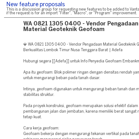
New feature proposals
This is a discussion group for requesting new features to be added to Vanta
if the request is for an import "Filter", "Macro", or "Program" improvement.
WA 0821 1305 0400 - Vendor Pengadaan
Material Geoteknik Geofoam
💎 WA 0821 1305 0400 - Vendor Pengadaan Material Geoteknik
Berkualitas Lombok Timur Nusa Tenggara Barat | Adefa
Hubungi segera [[Adefa]] untuk Info Penyedia Geofoam Embank
Apa itu geofoam: Blok polimer ringan dengan densitas rendah ya
untuk mengurangi beban pada tanah dasar.
Intinya, geofoam digunakan untuk mengurangi beban tanah dan 
stabilitas struktur.
Pada proyek konstruksi, geofoam merupakan solusi efektif dalam
pembangunan jalan dan jembatan, karena memiliki berat sangat 
tetap kuat.
Cara kerja geofoam:
Geofoam bekerja dengan mengurangi tekanan vertikal pada tanah