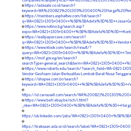
companies%5Bquery%5D=WA%200821%201305%200400%2
🌐
https://adasale.co.id/search?
keyword=WA%200821%201305%200400%20Harga%20Peng
🌐
https://members.asphaltwv.com/list/search?
q=WA+0821+1305+0400++%5B%5BAdefa%5D%5D++Jasa+Geof
🌐
https://www.notino.bg/search.asp?
exps=WA+0821+1305+0400++%5B%5BAdefa%5D%5D++Kontrakt
🌐
https://wallpapercave.com/search?
q=WA+0821+1305+0400++%5B%5BAdefa%5D%5D++Vendor+Geof
🌐
https://www.klook.com/search/result/?
query=WA+0821+1305+0400++%5B%5BAdefa%5D%5D++Tempat+
🌐
https://mof.gov.eg/en/search?
searchType=general_search&term=WA+0821+1305+0400++%
🌐
https://www.roberts.edu/search/?search_field=WA-0821-130
Vendor-Geofoam-Jalan-Berkualitas-Lombok-Barat-Nusa-Tenggara
🌐
https://shopee.com.br/search?
keyword=WA+0821+1305+0400++%5B%5BAdefa%5D%5D++Vendo
🌐
https://id.carousell.com/search/WA%200821%201305%
🌐
https://www.befr.ebay.be/sch/i.html?
_nkw=WA+0821+1305+0400+%5B%5BAdefa%5D%5D++Harga+P
🌐
https://uk.linkedin.com/jobs/WA+0821+1305+0400+%5B%
🌐
https://kraksaan.ada.or.id/search/label/WA+0821+1305+