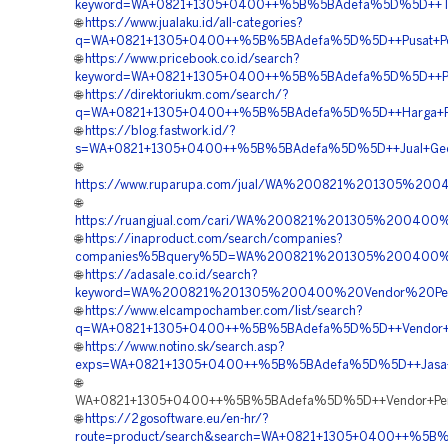
keyword=WA+0821+1305+0400++%5B%5BAdefa%5D%5D++Tempa
🌐
https://www.jualaku.id/all-categories?
q=WA+0821+1305+0400++%5B%5BAdefa%5D%5D++Pusat+Peng
🌐
https://www.pricebook.co.id/search?
keyword=WA+0821+1305+0400++%5B%5BAdefa%5D%5D++Pusa
🌐
https://direktoriukm.com/search/?
q=WA+0821+1305+0400++%5B%5BAdefa%5D%5D++Harga+Pas
🌐
https://blog.fastwork.id/?
s=WA+0821+1305+0400++%5B%5BAdefa%5D%5D++Jual+Geof
🌐
https://www.ruparupa.com/jual/WA%200821%201305%2
🌐
https://ruangjual.com/cari/WA%200821%201305%2004
🌐
https://inaproduct.com/search/companies?
companies%5Bquery%5D=WA%200821%201305%200400%
🌐
https://adasale.co.id/search?
keyword=WA%200821%201305%200400%20Vendor%20Pe
🌐
https://www.elcampochamber.com/list/search?
q=WA+0821+1305+0400++%5B%5BAdefa%5D%5D++Vendor+EP
🌐
https://www.notino.sk/search.asp?
exps=WA+0821+1305+0400++%5B%5BAdefa%5D%5D++Jasa+Geo
🌐
WA+0821+1305+0400++%5B%5BAdefa%5D%5D++Vendor+Peng
🌐
https://2gosoftware.eu/en-hr/?
route=product/search&search=WA+0821+1305+0400++%5B