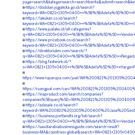
page=search&kategorisearch=searchberita&submit=search
🌐
https://dodolan.jogjakota.go.id/search?
keyword=WA+0821+1305+0400++%5B%5BAdefa%5D%5D++Pembo
🌐
https://lakukan.co.id/search?
keyword=WA+0821+1305+0400++%5B%5BAdefa%5D%5D++Orde
🌐
https://www.jualaku.id/all-categories?
q=WA+0821+1305+0400++%5B%5BAdefa%5D%5D++Vendor+Pen
🌐
https://www.pricebook.co.id/search?
keyword=WA+0821+1305+0400++%5B%5BAdefa%5D%5D++Peny
🌐
https://direktoriukm.com/search/?
q=WA+0821+1305+0400++%5B%5BAdefa%5D%5D++Pengadaan+M
🌐
https://blog.fastwork.id/?
s=WA+0821+1305+0400++%5B%5BAdefa%5D%5D++Harga+Penga
🌐
https://www.ruparupa.com/jual/WA%200821%201305%2
🌐
https://ruangjual.com/cari/WA%200821%201305%2004
🌐
https://inaproduct.com/search/companies?
companies%5Bquery%5D=WA%200821%201305%200400%2
🌐
https://adasale.co.id/search?
keyword=WA%200821%201305%200400%20Jasa%20Geofo
🌐
https://business.portlandtx.org/list/search?
q=WA+0821+1305+0400++%5B%5BAdefa%5D%5D++Vendor+Jua
🌐
https://saudiarabiabusinessguide.com/search-result?
business=MA&countries=global&search=WA+0821+1305+040