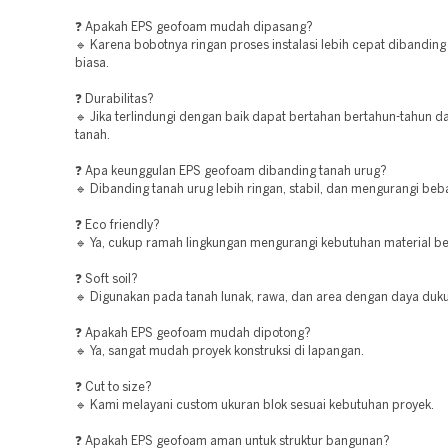
❓ Apakah EPS geofoam mudah dipasang?
🔹 Karena bobotnya ringan proses instalasi lebih cepat dibandin
biasa.
❓ Durabilitas?
🔹 Jika terlindungi dengan baik dapat bertahan bertahun-tahun d
tanah.
❓ Apa keunggulan EPS geofoam dibanding tanah urug?
🔹 Dibanding tanah urug lebih ringan, stabil, dan mengurangi beba
❓ Eco friendly?
🔹 Ya, cukup ramah lingkungan mengurangi kebutuhan material be
❓ Soft soil?
🔹 Digunakan pada tanah lunak, rawa, dan area dengan daya duk
❓ Apakah EPS geofoam mudah dipotong?
🔹 Ya, sangat mudah proyek konstruksi di lapangan.
❓ Cut to size?
🔹 Kami melayani custom ukuran blok sesuai kebutuhan proyek.
❓ Apakah EPS geofoam aman untuk struktur bangunan?