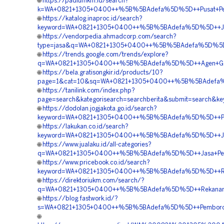
🌐
https://padiumkm.id/search?
k=WA+0821+1305+0400++%5B%5BAdefa%5D%5D++Pusat+Pengad
🌐
https://katalog.inaproc.id/search?
keyword=WA+0821+1305+0400++%5B%5BAdefa%5D%5D++Jasa
🌐
https://vendorpedia.ahmadcorp.com/search?
type=jasa&q=WA+0821+1305+0400++%5B%5BAdefa%5D%5D++Ko
🌐
https://trends.google.com/trends/explore?
q=WA+0821+1305+0400++%5B%5BAdefa%5D%5D++Agen+Geofo
🌐
https://bela.gratisongkir.id/products/10?
page=1&cat=10&sq=WA+0821+1305+0400++%5B%5BAdefa%5
🌐
https://tanilink.com/index.php?
page=search&kategorisearch=searchberita&submit=searc
🌐
https://dodolan.jogjakota.go.id/search?
keyword=WA+0821+1305+0400++%5B%5BAdefa%5D%5D++Pengad
🌐
https://lakukan.co.id/search?
keyword=WA+0821+1305+0400++%5B%5BAdefa%5D%5D++Jasa+
🌐
https://www.jualaku.id/all-categories?
q=WA+0821+1305+0400++%5B%5BAdefa%5D%5D++Jasa+Pengad
🌐
https://www.pricebook.co.id/search?
keyword=WA+0821+1305+0400++%5B%5BAdefa%5D%5D++Rekan
🌐
https://direktoriukm.com/search/?
q=WA+0821+1305+0400++%5B%5BAdefa%5D%5D++Rekanan+Ge
🌐
https://blog.fastwork.id/?
s=WA+0821+1305+0400++%5B%5BAdefa%5D%5D++Pemborong
🌐