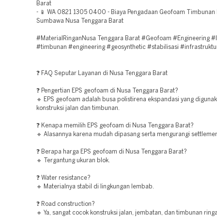
Barat
- 📱 WA 0821 1305 0400 - Biaya Pengadaan Geofoam Timbunan 
Sumbawa Nusa Tenggara Barat
#MaterialRinganNusa Tenggara Barat #Geofoam #Engineering #In
#timbunan #engineering #geosynthetic #stabilisasi #infrastruktu
❓ FAQ Seputar Layanan di Nusa Tenggara Barat
❓ Pengertian EPS geofoam di Nusa Tenggara Barat?
🔹 EPS geofoam adalah busa polistirena ekspandasi yang digunak
konstruksi jalan dan timbunan.
❓ Kenapa memilih EPS geofoam di Nusa Tenggara Barat?
🔹 Alasannya karena mudah dipasang serta mengurangi settlemen
❓ Berapa harga EPS geofoam di Nusa Tenggara Barat?
🔹 Tergantung ukuran blok.
❓ Water resistance?
🔹 Materialnya stabil di lingkungan lembab.
❓ Road construction?
🔹 Ya, sangat cocok konstruksi jalan, jembatan, dan timbunan ring