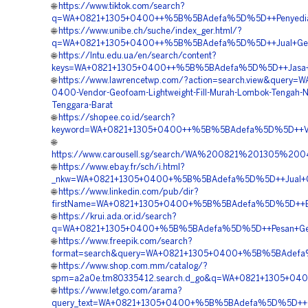
🌐
https://www.tiktok.com/search?
q=WA+0821+1305+0400++%5B%5BAdefa%5D%5D++Penyedia+
🌐
https://www.unibe.ch/suche/index_ger.html/?
q=WA+0821+1305+0400++%5B%5BAdefa%5D%5D++Jual+Geof
🌐
https://lntu.edu.ua/en/search/content?
keys=WA+0821+1305+0400++%5B%5BAdefa%5D%5D++Jasa+Mat
🌐
https://www.lawrencetwp.com/?action=search.view&query=W
0400-Vendor-Geofoam-Lightweight-Fill-Murah-Lombok-Tengah-N
Tenggara-Barat
🌐
https://shopee.co.id/search?
keyword=WA+0821+1305+0400++%5B%5BAdefa%5D%5D++Vendor
🌐
https://www.carousell.sg/search/WA%200821%201305
🌐
https://www.ebay.fr/sch/i.html?
_nkw=WA+0821+1305+0400+%5B%5BAdefa%5D%5D++Jual+Geo
🌐
https://www.linkedin.com/pub/dir?
firstName=WA+0821+1305+0400+%5B%5BAdefa%5D%5D++Biay
🌐
https://krui.ada.or.id/search?
q=WA+0821+1305+0400+%5B%5BAdefa%5D%5D++Pesan+Geof
🌐
https://www.freepik.com/search?
format=search&query=WA+0821+1305+0400+%5B%5BAdefa%5
🌐
https://www.shop.com.mm/catalog/?
spm=a2a0e.tm80335412.search.d_go&q=WA+0821+1305+0400+
🌐
https://www.letgo.com/arama?
query_text=WA+0821+1305+0400+%5B%5BAdefa%5D%5D++Orde