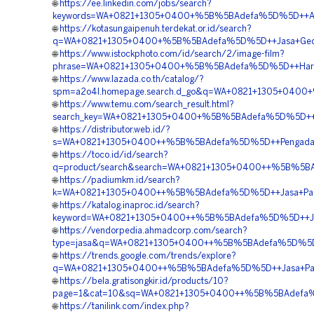
🌐
https://ee.linkedin.com/jobs/search?
keywords=WA+0821+1305+0400+%5B%5BAdefa%5D%5D++Agen+
🌐
https://kotasungaipenuh.terdekat.or.id/search?
q=WA+0821+1305+0400+%5B%5BAdefa%5D%5D++Jasa+Geofoa
🌐
https://www.istockphoto.com/id/search/2/image-film?
phrase=WA+0821+1305+0400+%5B%5BAdefa%5D%5D++Harga+Pe
🌐
https://www.lazada.co.th/catalog/?
spm=a2o4l.homepage.search.d_go&q=WA+0821+1305+0400+
🌐
https://www.temu.com/search_result.html?
search_key=WA+0821+1305+0400+%5B%5BAdefa%5D%5D++Ag
🌐
https://distributor.web.id/?
s=WA+0821+1305+0400++%5B%5BAdefa%5D%5D++Pengadaan+
🌐
https://toco.id/id/search?
q=product/search&search=WA+0821+1305+0400++%5B%5BA
🌐
https://padiumkm.id/search?
k=WA+0821+1305+0400++%5B%5BAdefa%5D%5D++Jasa+Pasan
🌐
https://katalog.inaproc.id/search?
keyword=WA+0821+1305+0400++%5B%5BAdefa%5D%5D++Jual
🌐
https://vendorpedia.ahmadcorp.com/search?
type=jasa&q=WA+0821+1305+0400++%5B%5BAdefa%5D%5D++A
🌐
https://trends.google.com/trends/explore?
q=WA+0821+1305+0400++%5B%5BAdefa%5D%5D++Jasa+Pasang+
🌐
https://bela.gratisongkir.id/products/10?
page=1&cat=10&sq=WA+0821+1305+0400++%5B%5BAdefa%5D%
🌐
https://tanilink.com/index.php?