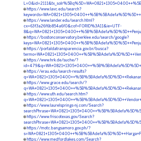
L=0&id=2111&tx_solr%5Bq%5D=WA+0821+1305+0400++%5B%
🌐
https://www.lavc.edu/search?
keywords=WA+0821+1305+0400++%5B%5BAdefa%5D%5D++Tem
🌐
https://www.lander.edu/search.html?
cx=63f3a26f6b854a6f0&cof=FORID%3A11&ie=UTF-
8&q=WA+0821+1305+0400++%5B%5BAdefa%5D%5D++Penjual+
🌐
https://bostonconservatory.berklee.edu/search/google?
keys=WA+0821+1305+0400++%5B%5BAdefa%5D%5D++Penjual+
🌐
https://portaldatransparencia.gov.br/busca?
termo=WA+0821+1305+0400++%5B%5BAdefa%5D%5D++Vendor
🌐
https://www.hrk.de/suche/?
id=479&q=WA+0821+1305+0400++%5B%5BAdefa%5D%5D++Pen
🌐
https://erau.edu/search-results?
q=WA+0821+1305+0400++%5B%5BAdefa%5D%5D++Rekanan+G
🌐
https://www.grace.edu/search/?
q=WA+0821+1305+0400++%5B%5BAdefa%5D%5D++Rekanan+Ge
🌐
https://www.uth.edu/search.htm?
q=WA+0821+1305+0400++%5B%5BAdefa%5D%5D++Vendor+Jual+
🌐
https://www.laurelsprings-nj.com/Search?
searchPhrase=WA+0821+1305+0400++%5B%5BAdefa%5D%5D+
🌐
https://www.friscotexas.gov/Search?
searchPhrase=WA+0821+1305+0400++%5B%5BAdefa%5D%5D++P
🌐
https://motc.bangsamoro.gov.ph/?
s=WA+0821+1305+0400++%5B%5BAdefa%5D%5D++Harga+Pasa
🌐
https://www.medfordlakes.com/Search?