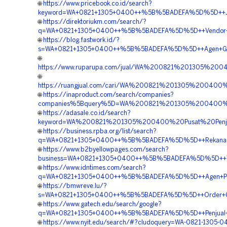
🌐
https://www.pricebook.co.id/search?
keyword=WA+0821+1305+0400++%5B%5BADEFA%5D%5D++Jasa+M
🌐
https://direktoriukm.com/search/?
q=WA+0821+1305+0400++%5B%5BADEFA%5D%5D++Vendor+Jual
🌐
https://blog.fastwork.id/?
s=WA+0821+1305+0400++%5B%5BADEFA%5D%5D++Agen+Geotub
🌐
https://www.ruparupa.com/jual/WA%200821%201305%200
🌐
https://ruangjual.com/cari/WA%200821%201305%20040
🌐
https://inaproduct.com/search/companies?
companies%5Bquery%5D=WA%200821%201305%200400%2
🌐
https://adasale.co.id/search?
keyword=WA%200821%201305%200400%20Pusat%20Penjual
🌐
https://business.rpba.org/list/search?
q=WA+0821+1305+0400++%5B%5BADEFA%5D%5D++Rekanan+Geo
🌐
https://www.b2byellowpages.com/search?
business=WA+0821+1305+0400++%5B%5BADEFA%5D%5D++Vend
🌐
https://www.idntimes.com/search?
q=WA+0821+1305+0400++%5B%5BADEFA%5D%5D++Agen+Penjua
🌐
https://bmwreve.lu/?
s=WA+0821+1305+0400++%5B%5BADEFA%5D%5D++Order+Geotu
🌐
https://www.gatech.edu/search/google?
q=WA+0821+1305+0400++%5B%5BADEFA%5D%5D++Penjual+Mater
🌐
https://www.nyit.edu/search/#?cludoquery=WA-0821-1305-0