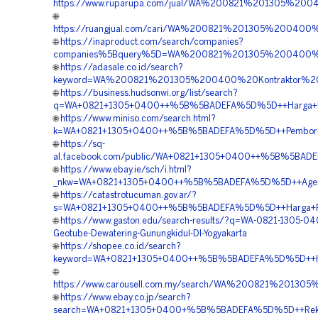
https://www.ruparupa.com/jual/WA%200821%201305%2
🌐
https://ruangjual.com/cari/WA%200821%201305%200400
🌐
https://inaproduct.com/search/companies?
companies%5Bquery%5D=WA%200821%201305%200400%20
🌐
https://adasale.co.id/search?
keyword=WA%200821%201305%200400%20Kontraktor%20Pa
🌐
https://business.hudsonwi.org/list/search?
q=WA+0821+1305+0400++%5B%5BADEFA%5D%5D++Harga+Pema
🌐
https://www.miniso.com/search.html?
k=WA+0821+1305+0400++%5B%5BADEFA%5D%5D++Pemborong+G
🌐
https://sq-
al.facebook.com/public/WA+0821+1305+0400++%5B%5BADEFA
🌐
https://www.ebay.ie/sch/i.html?
_nkw=WA+0821+1305+0400++%5B%5BADEFA%5D%5D++Agen+Mater
🌐
https://catastrotucuman.gov.ar/?
s=WA+0821+1305+0400++%5B%5BADEFA%5D%5D++Harga+Pemas
🌐
https://www.gaston.edu/search-results/?q=WA-0821-1305-0
Geotube-Dewatering-Gunungkidul-DI-Yogyakarta
🌐
https://shopee.co.id/search?
keyword=WA+0821+1305+0400++%5B%5BADEFA%5D%5D++Harga
🌐
https://www.carousell.com.my/search/WA%200821%2013
🌐
https://www.ebay.co.jp/search?
search=WA+0821+1305+0400+%5B%5BADEFA%5D%5D++Rekanan+