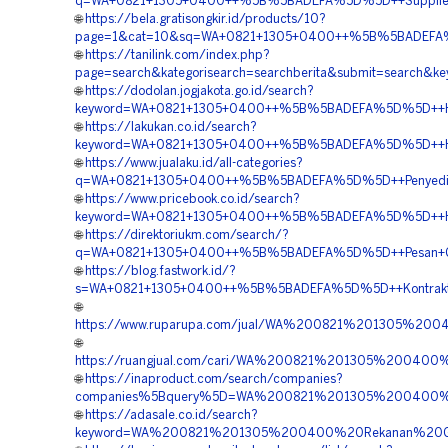
q=WA+0821+1305+0400++%5B%5BADEFA%5D%5D++Supplier+Ge
🌐
https://bela.gratisongkir.id/products/10?
page=1&cat=10&sq=WA+0821+1305+0400++%5B%5BADEFA%5D
🌐
https://tanilink.com/index.php?
page=search&kategorisearch=searchberita&submit=search
🌐
https://dodolan.jogjakota.go.id/search?
keyword=WA+0821+1305+0400++%5B%5BADEFA%5D%5D++Harga+
🌐
https://lakukan.co.id/search?
keyword=WA+0821+1305+0400++%5B%5BADEFA%5D%5D++Harga+M
🌐
https://www.jualaku.id/all-categories?
q=WA+0821+1305+0400++%5B%5BADEFA%5D%5D++Penyedia+Ge
🌐
https://www.pricebook.co.id/search?
keyword=WA+0821+1305+0400++%5B%5BADEFA%5D%5D++Harga+
🌐
https://direktoriukm.com/search/?
q=WA+0821+1305+0400++%5B%5BADEFA%5D%5D++Pesan+Geotu
🌐
https://blog.fastwork.id/?
s=WA+0821+1305+0400++%5B%5BADEFA%5D%5D++Kontraktor+Pa
🌐
https://www.ruparupa.com/jual/WA%200821%201305%200
🌐
https://ruangjual.com/cari/WA%200821%201305%200400
🌐
https://inaproduct.com/search/companies?
companies%5Bquery%5D=WA%200821%201305%200400%20
🌐
https://adasale.co.id/search?
keyword=WA%200821%201305%200400%20Rekanan%20Geot