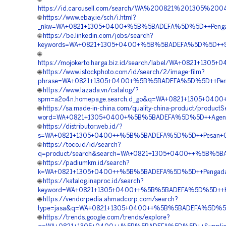
https://id.carousell.com/search/WA%200821%201305%2
🌐
https://www.ebay.ie/sch/i.html?
_nkw=WA+0821+1305+0400+%5B%5BADEFA%5D%5D++Pengadaan
🌐
https://be.linkedin.com/jobs/search?
keywords=WA+0821+1305+0400+%5B%5BADEFA%5D%5D++Supplie
🌐
https://mojokerto.harga.biz.id/search/label/WA+0821+130
🌐
https://www.istockphoto.com/id/search/2/image-film?
phrase=WA+0821+1305+0400+%5B%5BADEFA%5D%5D++Pengada
🌐
https://www.lazada.vn/catalog/?
spm=a2o4n.homepage.search.d_go&q=WA+0821+1305+0400+%
🌐
https://sa.made-in-china.com/quality-china-product/product
word=WA+0821+1305+0400+%5B%5BADEFA%5D%5D++Agen+Geot
🌐
https://distributor.web.id/?
s=WA+0821+1305+0400++%5B%5BADEFA%5D%5D++Pesan+Geotu
🌐
https://toco.id/id/search?
q=product/search&search=WA+0821+1305+0400++%5B%5BADEF
🌐
https://padiumkm.id/search?
k=WA+0821+1305+0400++%5B%5BADEFA%5D%5D++Pengadaan+
🌐
https://katalog.inaproc.id/search?
keyword=WA+0821+1305+0400++%5B%5BADEFA%5D%5D++Harga
🌐
https://vendorpedia.ahmadcorp.com/search?
type=jasa&q=WA+0821+1305+0400++%5B%5BADEFA%5D%5D++Ag
🌐
https://trends.google.com/trends/explore?