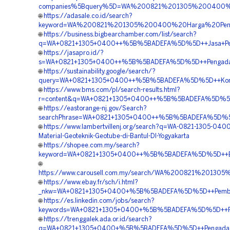
companies%5Bquery%5D=WA%200821%201305%200400%20
🌐
https://adasale.co.id/search?
keyword=WA%200821%201305%200400%20Harga%20Pengad
🌐
https://business.bigbearchamber.com/list/search?
q=WA+0821+1305+0400++%5B%5BADEFA%5D%5D++Jasa+Pemasan
🌐
https://jasapro.id/?
s=WA+0821+1305+0400++%5B%5BADEFA%5D%5D++Pengadaan+G
🌐
https://sustainability.google/search/?
query=WA+0821+1305+0400++%5B%5BADEFA%5D%5D++Kontrakto
🌐
https://www.bms.com/pl/search-results.html?
r=content&q=WA+0821+1305+0400++%5B%5BADEFA%5D%5D++Sup
🌐
https://eastorange-nj.gov/Search?
searchPhrase=WA+0821+1305+0400++%5B%5BADEFA%5D%5D++
🌐
https://www.lambertvillenj.org/search?q=WA-0821-1305-0400
Material-Geoteknik-Geotube-di-Bantul-DI-Yogyakarta
🌐
https://shopee.com.my/search?
keyword=WA+0821+1305+0400++%5B%5BADEFA%5D%5D++Biaya+
🌐
https://www.carousell.com.my/search/WA%200821%2013
🌐
https://www.ebay.fr/sch/i.html?
_nkw=WA+0821+1305+0400+%5B%5BADEFA%5D%5D++Pemborong
🌐
https://es.linkedin.com/jobs/search?
keywords=WA+0821+1305+0400+%5B%5BADEFA%5D%5D++Pusat+
🌐
https://trenggalek.ada.or.id/search?
q=WA+0821+1305+0400+%5B%5BADEFA%5D%5D++Pengadaan+Ge