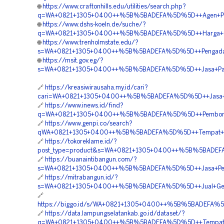
🌐
https://www.craftonhills.edu/utilities/search.php?
q=WA+0821+1305+0400++%5B%5BADEFA%5D%5D++Agen+Penjua
🌐
https://www.dshs-koeln.de/suche/?
q=WA+0821+1305+0400++%5B%5BADEFA%5D%5D++Harga+Geot
🌐
https://www.trenholmstate.edu/?
s=WA+0821+1305+0400++%5B%5BADEFA%5D%5D++Pengadaan+Ge
🌐
https://msit.gov.eg/?
s=WA+0821+1305+0400++%5B%5BADEFA%5D%5D++Jasa+Pasang+
🔗
https://kreasiwirausaha.my.id/cari?
cari=WA+0821+1305+0400++%5B%5BADEFA%5D%5D++Jasa+Pas
🔗
https://www.inews.id/find?
q=WA+0821+1305+0400++%5B%5BADEFA%5D%5D++Pemborong+
🔗
https://www.genpi.co/search?
qWA+0821+1305+0400++%5B%5BADEFA%5D%5D++Tempat+Jual+G
🔗
https://tokoreklame.id/?
post_type=product&s=WA+0821+1305+0400++%5B%5BADEFA%5
🔗
https://buanaintibangun.com/?
s=WA+0821+1305+0400++%5B%5BADEFA%5D%5D++Jasa+Pengada
🔗
https://mitrabangun.id/?
s=WA+0821+1305+0400++%5B%5BADEFA%5D%5D++Jual+Geotub
🔗
https://biggo.id/s/WA+0821+1305+0400++%5B%5BADEFA%5D%
🔗
https://data.lampungselatankab.go.id/dataset/?
q=WA+0821+1305+0400++%5B%5BADEFA%5D%5D++Tempat+Jual+