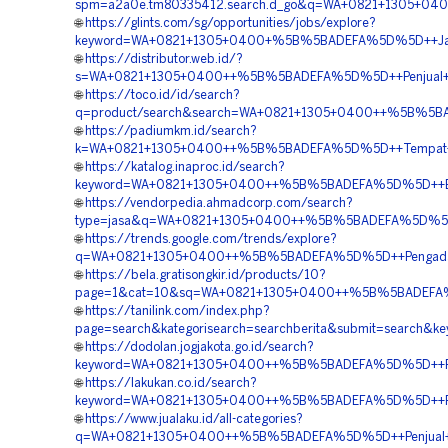
spm=a2a0e.tm80335412.search.d_go&q=WA+0821+1305+0400
🌐
https://glints.com/sg/opportunities/jobs/explore?
keyword=WA+0821+1305+0400+%5B%5BADEFA%5D%5D++Jasa+Pe
🌐
https://distributor.web.id/?
s=WA+0821+1305+0400++%5B%5BADEFA%5D%5D++Penjual+Geo
🌐
https://toco.id/id/search?
q=product/search&search=WA+0821+1305+0400++%5B%5BAD
🌐
https://padiumkm.id/search?
k=WA+0821+1305+0400++%5B%5BADEFA%5D%5D++Tempat+Jual
🌐
https://katalog.inaproc.id/search?
keyword=WA+0821+1305+0400++%5B%5BADEFA%5D%5D++Biaya
🌐
https://vendorpedia.ahmadcorp.com/search?
type=jasa&q=WA+0821+1305+0400++%5B%5BADEFA%5D%5D++Ha
🌐
https://trends.google.com/trends/explore?
q=WA+0821+1305+0400++%5B%5BADEFA%5D%5D++Pengadaan+Ma
🌐
https://bela.gratisongkir.id/products/10?
page=1&cat=10&sq=WA+0821+1305+0400++%5B%5BADEFA%5D%
🌐
https://tanilink.com/index.php?
page=search&kategorisearch=searchberita&submit=search
🌐
https://dodolan.jogjakota.go.id/search?
keyword=WA+0821+1305+0400++%5B%5BADEFA%5D%5D++Pembo
🌐
https://lakukan.co.id/search?
keyword=WA+0821+1305+0400++%5B%5BADEFA%5D%5D++Rekan
🌐
https://www.jualaku.id/all-categories?
q=WA+0821+1305+0400++%5B%5BADEFA%5D%5D++Penjual+Geo