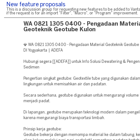
New feature proposals
This is a discussion group for requesting new features to be added to Vanta
if the request is for an import "Filter", "Macro", or "Program" improvement.
WA 0821 1305 0400 - Pengadaan Materi
Geoteknik Geotube Kulon
💎 WA 0821 1305 0400 - Pengadaan Material Geoteknik Geotube 
DI Yogyakarta | ADEFA
Hubungi segera [[ADEFA]] untuk Info Solusi Dewatering & Pengen
Sedimen
Pengertian singkat geotube: Geotextile tube yang digunakan dala
lingkungan untuk memisahkan air dan padatan.
Secara sederhana, geotube digunakan untuk mengurangi volume 
menjadi padat.
Di lapangan, geotube merupakan teknologi modern dalam pengel
karena mengurangi biaya transportasi limbah.
Prinsip kerja geotube:
Geotube bekerja dengan memompa material ke dalam tabung, ke