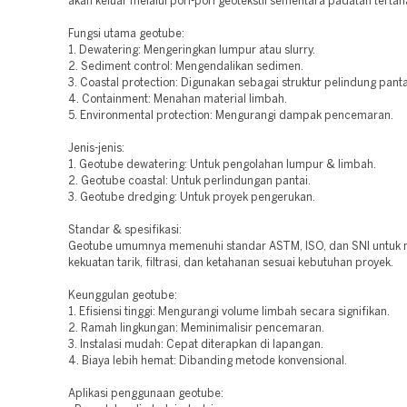
akan keluar melalui pori-pori geotekstil sementara padatan terta
Fungsi utama geotube:
1. Dewatering: Mengeringkan lumpur atau slurry.
2. Sediment control: Mengendalikan sedimen.
3. Coastal protection: Digunakan sebagai struktur pelindung panta
4. Containment: Menahan material limbah.
5. Environmental protection: Mengurangi dampak pencemaran.
Jenis-jenis:
1. Geotube dewatering: Untuk pengolahan lumpur & limbah.
2. Geotube coastal: Untuk perlindungan pantai.
3. Geotube dredging: Untuk proyek pengerukan.
Standar & spesifikasi:
Geotube umumnya memenuhi standar ASTM, ISO, dan SNI untuk
kekuatan tarik, filtrasi, dan ketahanan sesuai kebutuhan proyek.
Keunggulan geotube:
1. Efisiensi tinggi: Mengurangi volume limbah secara signifikan.
2. Ramah lingkungan: Meminimalisir pencemaran.
3. Instalasi mudah: Cepat diterapkan di lapangan.
4. Biaya lebih hemat: Dibanding metode konvensional.
Aplikasi penggunaan geotube: