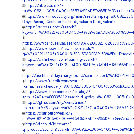
q=WA+0821+1305+0400++%5B%5BADEFA%5D%5D++Harga+Penga
🌐
https://uklo.edu.mk/?
s=WA+0821+1305+0400++%5B%5BADEFA%5D%5D++Jasa+Geotube
🌐
https://www.linwoodcity.org/main/results.asp?q=WA-0821-13
Biaya-Pasang-Geotube-Pantai-Yogyakarta-DI-Yogyakarta
🌐
https://shopee.co.th/search?
keyword=WA+0821+1305+0400++%5B%5BADEFA%5D%5D++Penyed
🌐
https://www.carousell.sg/search/WA%200821%201305%20
🌐
https://www.ebay.cn/newcms/search/?
q=WA+0821+1305+0400+%5B%5BADEFA%5D%5D++Penyedia+Mate
🌐
https://qa.linkedin.com/learning/search?
keywords=WA+0821+1305+0400+%5B%5BADEFA%5D%5D++Vendor
🌐
https://acehbaratdaya.harga.biz.id/search/label/WA+082
🌐
https://www.freepik.com/search?
format=search&query=WA+0821+1305+0400+%5B%5BADEFA%5D%
🌐
https://www.shop.com.mm/catalog/?
spm=a2a0e.tm80335412.search.d_go&q=WA+0821+1305+040
🌐
https://glints.com/my/companies?
countries=MY&keywords=WA+0821+1305+0400+%5B%5BADEFA%
🌐
https://distributor.web.id/?
s=WA+0821+1305+0400++%5B%5BADEFA%5D%5D++Vendor+Jual
🌐
https://toco.id/id/search?
q=product/search&search=WA+0821+1305+0400++%5B%5BAD