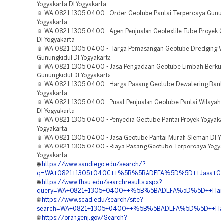
Yogyakarta DI Yogyakarta
📱 WA 0821 1305 0400 - Order Geotube Pantai Terpercaya Gunu
Yogyakarta
📱 WA 0821 1305 0400 - Agen Penjualan Geotextile Tube Proyek 
DI Yogyakarta
📱 WA 0821 1305 0400 - Harga Pemasangan Geotube Dredging 
Gunungkidul DI Yogyakarta
📱 WA 0821 1305 0400 - Jasa Pengadaan Geotube Limbah Berkua
Gunungkidul DI Yogyakarta
📱 WA 0821 1305 0400 - Harga Pasang Geotube Dewatering Bant
Yogyakarta
📱 WA 0821 1305 0400 - Pusat Penjualan Geotube Pantai Wilayah
DI Yogyakarta
📱 WA 0821 1305 0400 - Penyedia Geotube Pantai Proyek Yogyaka
Yogyakarta
📱 WA 0821 1305 0400 - Jasa Geotube Pantai Murah Sleman DI Y
📱 WA 0821 1305 0400 - Biaya Pasang Geotube Terpercaya Yogya
Yogyakarta
🌐
https://www.sandiego.edu/search/?
q=WA+0821+1305+0400++%5B%5BADEFA%5D%5D++Jasa+Geotub
🌐
https://www.fhsu.edu/searchresults.aspx?
query=WA+0821+1305+0400++%5B%5BADEFA%5D%5D++Harga+Ma
🌐
https://www.scad.edu/search/site?
search=WA+0821+1305+0400++%5B%5BADEFA%5D%5D++Harga+
🌐
https://orangenj.gov/Search?