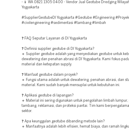
- 📱 WA 0821 1305 0400 - Vendor Jual Geotube Dredging Wilaya
Yogyakarta
#SupplierGeotubeDI Yogyakarta #Geotube #Engineering #Proyek
#civilengineering #sedimentasi #tambang #limbah
❓ FAQ Seputar Layanan di DI Yogyakarta
❓ Definisi supplier geotube di DI Yogyakarta?
🔹 Supplier geotube adalah yang menyediakan geotube untuk ke
dewatering dan penahan abrasi di DI Yogyakarta. Kami fokus pada
material dan ketepatan supply.
❓ Manfaat geotube dalam proyek?
🔹 Fungsi utama adalah untuk dewatering, penahan abrasi, dan sta
material. Kami sudah banyak mensuplai untuk kebutuhan ini.
❓ Aplikasi geotube di lapangan?
🔹 Material ini sering digunakan untuk pengolahan limbah lumpur,
tambang, reklamasi, dan proteksi pantai. Tim kami berpengalama
sektor.
❓ Apa keunggulan geotube dibanding metode lain?
🔹 Manfaatnya adalah lebih efisien, hemat biaya, dan ramah ling