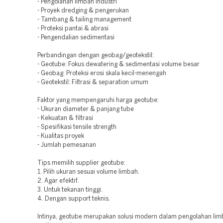
- Pengolahan limbah industri
- Proyek dredging & pengerukan
- Tambang & tailing management
- Proteksi pantai & abrasi
- Pengendalian sedimentasi
Perbandingan dengan geobag/geotekstil:
- Geotube: Fokus dewatering & sedimentasi volume besar
- Geobag: Proteksi erosi skala kecil-menengah
- Geotekstil: Filtrasi & separation umum
Faktor yang mempengaruhi harga geotube:
- Ukuran diameter & panjang tube
- Kekuatan & filtrasi
- Spesifikasi tensile strength
- Kualitas proyek
- Jumlah pemesanan
Tips memilih supplier geotube:
1. Pilih ukuran sesuai volume limbah.
2. Agar efektif.
3. Untuk tekanan tinggi.
4. Dengan support teknis.
Intinya, geotube merupakan solusi modern dalam pengolahan li