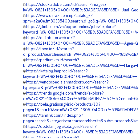
🌐
https://stock.adobe.com/id/search/images?
k=WA+0821+1305+0400+%5B%5BADEFA%5D%5D++Jual+Geotube+
🌐
https://www.daraz.com.np/catalog/?
spm=a2a0e.tm80335409.search.d_go&q=WA+0821+1305+0400
🌐
https://glints.com/vn/opportunities/jobs/explore?
keyword=WA+0821+1305+0400+%5B%5BADEFA%5D%5D++Vendor+
🌐
https://distributor.web.id/?
s=WA+0821+1305+0400++%5B%5BADEFA%5D%5D++Agen+Geotub
🌐
https://toco.id/id/search?
q=product/search&search=WA+0821+1305+0400++%5B%5BADE
🌐
https://padiumkm.id/search?
k=WA+0821+1305+0400++%5B%5BADEFA%5D%5D++Harga+Pasang
🌐
https://katalog.inaproc.id/search?
keyword=WA+0821+1305+0400++%5B%5BADEFA%5D%5D++Tempat
🌐
https://vendorpedia.ahmadcorp.com/search?
type=jasa&q=WA+0821+1305+0400++%5B%5BADEFA%5D%5D++Ha
🌐
https://trends.google.com/trends/explore?
q=WA+0821+1305+0400++%5B%5BADEFA%5D%5D++Jual+Geotub
🌐
https://bela.gratisongkir.id/products/10?
page=1&cat=10&sq=WA+0821+1305+0400++%5B%5BADEFA%5D%5
🌐
https://tanilink.com/index.php?
page=search&kategorisearch=searchberita&submit=search&
🌐
https://dodolan.jogjakota.go.id/search?
keyword=WA+0821+1305+0400++%5B%5BADEFA%5D%5D++Jasa+G
🌐
https://lakukan.co.id/search?