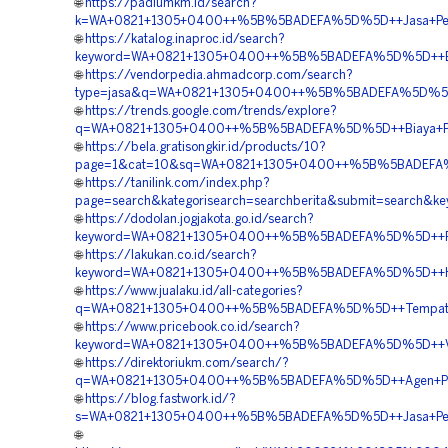
🌐
https://padiumkm.id/search?
k=WA+0821+1305+0400++%5B%5BADEFA%5D%5D++Jasa+Pemasa
🌐
https://katalog.inaproc.id/search?
keyword=WA+0821+1305+0400++%5B%5BADEFA%5D%5D++Biay
🌐
https://vendorpedia.ahmadcorp.com/search?
type=jasa&q=WA+0821+1305+0400++%5B%5BADEFA%5D%5D++H
🌐
https://trends.google.com/trends/explore?
q=WA+0821+1305+0400++%5B%5BADEFA%5D%5D++Biaya+Penga
🌐
https://bela.gratisongkir.id/products/10?
page=1&cat=10&sq=WA+0821+1305+0400++%5B%5BADEFA%5D%5
🌐
https://tanilink.com/index.php?
page=search&kategorisearch=searchberita&submit=search
🌐
https://dodolan.jogjakota.go.id/search?
keyword=WA+0821+1305+0400++%5B%5BADEFA%5D%5D++Pusat+P
🌐
https://lakukan.co.id/search?
keyword=WA+0821+1305+0400++%5B%5BADEFA%5D%5D++Harga+
🌐
https://www.jualaku.id/all-categories?
q=WA+0821+1305+0400++%5B%5BADEFA%5D%5D++Tempat+Jual
🌐
https://www.pricebook.co.id/search?
keyword=WA+0821+1305+0400++%5B%5BADEFA%5D%5D++Vendo
🌐
https://direktoriukm.com/search/?
q=WA+0821+1305+0400++%5B%5BADEFA%5D%5D++Agen+Penjual
🌐
https://blog.fastwork.id/?
s=WA+0821+1305+0400++%5B%5BADEFA%5D%5D++Jasa+Pemasa
🌐