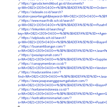
🔗
https://garuda.kemdikbud.go.id/documents?
q=WA+0821+1305+0400++%5B%5BADEFA%5D%5D++Order+Materi
🔗
https://adasale.co.id/search?
location=jawa+tengah&keyword=WA+0821+1305+0400++%5B%5
🔗
https://www.maarifrdb.sch.id/search?
q=WA+0821+1305+0400++%5B%5BADEFA%5D%5D++Pusat+Penga
🔗
https://linkumkm.id/searching?
key=WA+0821+1305+0400++%5B%5BADEFA%5D%5D++Agen+Geot
🔗
https://sdplusdu.sch.id/search?
q=WA+0821+1305+0400++%5B%5BADEFA%5D%5D++Biaya+Penga
🔗
https://buanaintibangun.com/?
s=WA+0821+1305+0400++%5B%5BADEFA%5D%5D++Jasa+Pengada
🔗
https://pesulaprumah.com/?
s=WA+0821+1305+0400++%5B%5BADEFA%5D%5D++Supplier+Geo
🔗
https://canopymembran.co.id/?
s=WA+0821+1305+0400++%5B%5BADEFA%5D%5D++Vendor+Pen
🔗
https://maduraonline.com/?
find=WA+0821+1305+0400++%5B%5BADEFA%5D%5D++Jasa+Peng
🔗
https://www.jasapasanggypsumgalvalum.com/?
s=WA+0821+1305+0400++%5B%5BADEFA%5D%5D++Biaya+Pemas
🔗
https://kontainerindonesia.co.id/?
s=WA+0821+1305+0400++%5B%5BADEFA%5D%5D++Agen+Geotu
🔗
https://kontraktorminimarket.com/?
s=WA+0821+1305+0400++%5B%5BADEFA%5D%5D++Pusat+Geotub
🌐