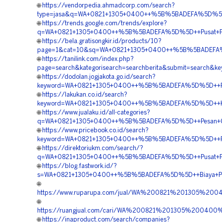
🌐
https://vendorpedia.ahmadcorp.com/search?
type=jasa&q=WA+0821+1305+0400++%5B%5BADEFA%5D%5D++A
🌐
https://trends.google.com/trends/explore?
q=WA+0821+1305+0400++%5B%5BADEFA%5D%5D++Pusat+Penjua
🌐
https://bela.gratisongkir.id/products/10?
page=1&cat=10&sq=WA+0821+1305+0400++%5B%5BADEFA%5D%
🌐
https://tanilink.com/index.php?
page=search&kategorisearch=searchberita&submit=search
🌐
https://dodolan.jogjakota.go.id/search?
keyword=WA+0821+1305+0400++%5B%5BADEFA%5D%5D++Pusat
🌐
https://lakukan.co.id/search?
keyword=WA+0821+1305+0400++%5B%5BADEFA%5D%5D++Kontra
🌐
https://www.jualaku.id/all-categories?
q=WA+0821+1305+0400++%5B%5BADEFA%5D%5D++Pesan+Geotu
🌐
https://www.pricebook.co.id/search?
keyword=WA+0821+1305+0400++%5B%5BADEFA%5D%5D++Pusat+
🌐
https://direktoriukm.com/search/?
q=WA+0821+1305+0400++%5B%5BADEFA%5D%5D++Pusat+Penjua
🌐
https://blog.fastwork.id/?
s=WA+0821+1305+0400++%5B%5BADEFA%5D%5D++Biaya+Pemasa
🌐
https://www.ruparupa.com/jual/WA%200821%201305%200
🌐
https://ruangjual.com/cari/WA%200821%201305%200400
🌐
https://inaproduct.com/search/companies?