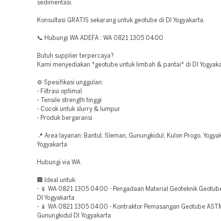
sedimentasi.
Konsultasi GRATIS sekarang untuk geotube di DI Yogyakarta.
📞 Hubungi WA ADEFA : WA 0821 1305 0400
Butuh supplier terpercaya?
Kami menyediakan *geotube untuk limbah & pantai* di DI Yogyaka
⚙️ Spesifikasi unggulan:
- Filtrasi optimal
- Tensile strength tinggi
- Cocok untuk slurry & lumpur
- Produk bergaransi
📍 Area layanan: Bantul, Sleman, Gunungkidul, Kulon Progo, Yogyak
Yogyakarta
Hubungi via WA
🏢 Ideal untuk:
- 📱 WA 0821 1305 0400 - Pengadaan Material Geoteknik Geotub
DI Yogyakarta
- 📱 WA 0821 1305 0400 - Kontraktor Pemasangan Geotube AST
Gunungkidul DI Yogyakarta