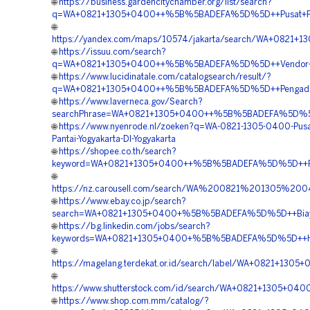
🌐
https://business.gardencitychamber.org/list/search?
q=WA+0821+1305+0400++%5B%5BADEFA%5D%5D++Pusat+Penjual
🌐
https://yandex.com/maps/10574/jakarta/search/WA+0821+1
🌐
https://issuu.com/search?
q=WA+0821+1305+0400++%5B%5BADEFA%5D%5D++Vendor+Geot
🌐
https://www.lucidinatale.com/catalogsearch/result/?
q=WA+0821+1305+0400++%5B%5BADEFA%5D%5D++Pengadaan+G
🌐
https://www.laverneca.gov/Search?
searchPhrase=WA+0821+1305+0400++%5B%5BADEFA%5D%5D++V
🌐
https://www.nyenrode.nl/zoeken?q=WA-0821-1305-0400-Pusa
Pantai-Yogyakarta-DI-Yogyakarta
🌐
https://shopee.co.th/search?
keyword=WA+0821+1305+0400++%5B%5BADEFA%5D%5D++Pembo
🌐
https://nz.carousell.com/search/WA%200821%201305%2
🌐
https://www.ebay.co.jp/search?
search=WA+0821+1305+0400+%5B%5BADEFA%5D%5D++Biaya+Pe
🌐
https://bg.linkedin.com/jobs/search?
keywords=WA+0821+1305+0400+%5B%5BADEFA%5D%5D++Harga
🌐
https://magelang.terdekat.or.id/search/label/WA+0821+1
🌐
https://www.shutterstock.com/id/search/WA+0821+1305+0
🌐
https://www.shop.com.mm/catalog/?