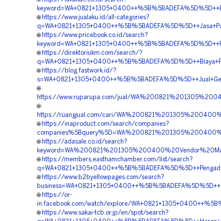
keyword=WA+0821+1305+0400++%5B%5BADEFA%5D%5D++Biaya
🌐
https://www.jualaku.id/all-categories?
q=WA+0821+1305+0400++%5B%5BADEFA%5D%5D++Jasa+Pasang+
🌐
https://www.pricebook.co.id/search?
keyword=WA+0821+1305+0400++%5B%5BADEFA%5D%5D++Pusat+
🌐
https://direktoriukm.com/search/?
q=WA+0821+1305+0400++%5B%5BADEFA%5D%5D++Biaya+Pengad
🌐
https://blog.fastwork.id/?
s=WA+0821+1305+0400++%5B%5BADEFA%5D%5D++Jual+Geotub
🌐
https://www.ruparupa.com/jual/WA%200821%201305%2
🌐
https://ruangjual.com/cari/WA%200821%201305%200400
🌐
https://inaproduct.com/search/companies?
companies%5Bquery%5D=WA%200821%201305%200400%20K
🌐
https://adasale.co.id/search?
keyword=WA%200821%201305%200400%20Vendor%20Mater
🌐
https://members.easthamchamber.com/list/search?
q=WA+0821+1305+0400++%5B%5BADEFA%5D%5D++Pengadaan+G
🌐
https://www.b2byellowpages.com/search?
business=WA+0821+1305+0400++%5B%5BADEFA%5D%5D++Suppl
🌐
https://or-
in.facebook.com/watch/explore/WA+0821+1305+0400++%5B%5
🌐
https://www.sakai-tcb.or.jp/en/spot/search?