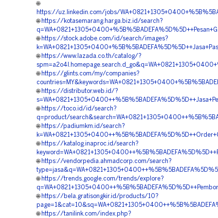
🌐
https://uz.linkedin.com/jobs/WA+0821+1305+0400+%5B%5BAD
🌐
https://kotasemarang.harga.biz.id/search?
q=WA+0821+1305+0400+%5B%5BADEFA%5D%5D++Pesan+Geotub
🌐
https://stock.adobe.com/id/search/images?
k=WA+0821+1305+0400+%5B%5BADEFA%5D%5D++Jasa+Pasang+
🌐
https://www.lazada.co.th/catalog/?
spm=a2o4l.homepage.search.d_go&q=WA+0821+1305+0400+%
🌐
https://glints.com/my/companies?
countries=MY&keywords=WA+0821+1305+0400+%5B%5BADEFA
🌐
https://distributor.web.id/?
s=WA+0821+1305+0400++%5B%5BADEFA%5D%5D++Jasa+Pengada
🌐
https://toco.id/id/search?
q=product/search&search=WA+0821+1305+0400++%5B%5BADE
🌐
https://padiumkm.id/search?
k=WA+0821+1305+0400++%5B%5BADEFA%5D%5D++Order+Geot
🌐
https://katalog.inaproc.id/search?
keyword=WA+0821+1305+0400++%5B%5BADEFA%5D%5D++Penyed
🌐
https://vendorpedia.ahmadcorp.com/search?
type=jasa&q=WA+0821+1305+0400++%5B%5BADEFA%5D%5D++J
🌐
https://trends.google.com/trends/explore?
q=WA+0821+1305+0400++%5B%5BADEFA%5D%5D++Pemborong+G
🌐
https://bela.gratisongkir.id/products/10?
page=1&cat=10&sq=WA+0821+1305+0400++%5B%5BADEFA%5D%5
🌐
https://tanilink.com/index.php?