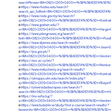
searchPhrase=WA+0821+1305+0400++%5B%5BADEFA%5D%5D++P
🌐
https://www.rhodes.edu/search?
search_api_fulltext=WA+0821+1305+0400++%5B%5BADEFA%5D
🌐
https://www.risda.gov.my/en/search?
q=WA+0821+1305+0400++%5B%5BADEFA%5D%5D++Kontraktor+P
🌐
https://www.goshen.edu/?
s=WA+0821+1305+0400++%5B%5BADEFA%5D%5D++Harga+Peng
🌐
https://www.pilesgrovenj.org/search?
text=WA+0821+1305+0400++%5B%5BADEFA%5D%5D++Pusat+Pen
🌐
https://www.stjames.edu/search-results?
q=WA+0821+1305+0400++%5B%5BADEFA%5D%5D++Jasa+Geotub
🌐
https://pia.gov.ph/?
s=WA+0821+1305+0400++%5B%5BADEFA%5D%5D++Vendor+Jual
🌐
https://euc.ac.cy/en/?
s=WA+0821+1305+0400++%5B%5BADEFA%5D%5D++Pemborong+G
🌐
https://www.metuchennj.org/search-results?
q=WA+0821+1305+0400++%5B%5BADEFA%5D%5D++Kontraktor+P
🌐
https://ulmapps.ulm.edu/search/index.php?
q=WA+0821+1305+0400++%5B%5BADEFA%5D%5D++Biaya+Penga
🌐
https://universidadeuropea.com/search/?
search=WA+0821+1305+0400++%5B%5BADEFA%5D%5D++Harga+
🌐
https://mu-sofia.bg/?
s=WA+0821+1305+0400++%5B%5BADEFA%5D%5D++Vendor+Peng
🌐
https://www.tudublin.ie/study/find-a-course/search-results/?
keywords=WA+0821+1305+0400++%5B%5BADEFA%5D%5D++Harg