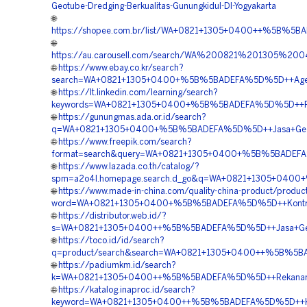
Geotube-Dredging-Berkualitas-Gunungkidul-DI-Yogyakarta
🌐
https://shopee.com.br/list/WA+0821+1305+0400++%5B%5BAD
🌐
https://au.carousell.com/search/WA%200821%201305%2
🌐
https://www.ebay.co.kr/search?
search=WA+0821+1305+0400+%5B%5BADEFA%5D%5D++Agen+Pe
🌐
https://lt.linkedin.com/learning/search?
keywords=WA+0821+1305+0400+%5B%5BADEFA%5D%5D++Penjual
🌐
https://gunungmas.ada.or.id/search?
q=WA+0821+1305+0400+%5B%5BADEFA%5D%5D++Jasa+Geotub
🌐
https://www.freepik.com/search?
format=search&query=WA+0821+1305+0400+%5B%5BADEFA%5D
🌐
https://www.lazada.co.th/catalog/?
spm=a2o4l.homepage.search.d_go&q=WA+0821+1305+0400+%5
🌐
https://www.made-in-china.com/quality-china-product/produc
word=WA+0821+1305+0400+%5B%5BADEFA%5D%5D++Kontrakto
🌐
https://distributor.web.id/?
s=WA+0821+1305+0400++%5B%5BADEFA%5D%5D++Jasa+Geotub
🌐
https://toco.id/id/search?
q=product/search&search=WA+0821+1305+0400++%5B%5BADE
🌐
https://padiumkm.id/search?
k=WA+0821+1305+0400++%5B%5BADEFA%5D%5D++Rekanan+Mate
🌐
https://katalog.inaproc.id/search?
keyword=WA+0821+1305+0400++%5B%5BADEFA%5D%5D++Kontra