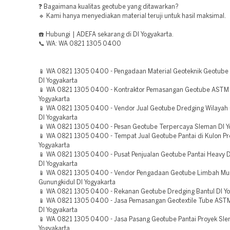
❓ Bagaimana kualitas geotube yang ditawarkan?
🔹 Kami hanya menyediakan material teruji untuk hasil maksimal.
☎️ Hubungi | ADEFA sekarang di DI Yogyakarta.
📞 WA: WA 0821 1305 0400
📱 WA 0821 1305 0400 - Pengadaan Material Geoteknik Geotube 
DI Yogyakarta
📱 WA 0821 1305 0400 - Kontraktor Pemasangan Geotube ASTM 
Yogyakarta
📱 WA 0821 1305 0400 - Vendor Jual Geotube Dredging Wilayah
DI Yogyakarta
📱 WA 0821 1305 0400 - Pesan Geotube Terpercaya Sleman DI Y
📱 WA 0821 1305 0400 - Tempat Jual Geotube Pantai di Kulon Pr
Yogyakarta
📱 WA 0821 1305 0400 - Pusat Penjualan Geotube Pantai Heavy 
DI Yogyakarta
📱 WA 0821 1305 0400 - Vendor Pengadaan Geotube Limbah Mu
Gunungkidul DI Yogyakarta
📱 WA 0821 1305 0400 - Rekanan Geotube Dredging Bantul DI Yo
📱 WA 0821 1305 0400 - Jasa Pemasangan Geotextile Tube ASTM
DI Yogyakarta
📱 WA 0821 1305 0400 - Jasa Pasang Geotube Pantai Proyek Sle
Yogyakarta